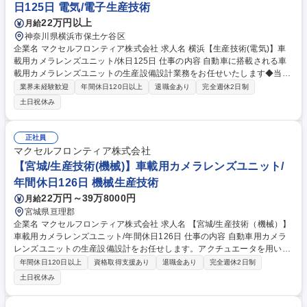
日125日 電気/電子生産技術
22万円以上
月給
神奈川県横浜市保土ケ谷区
企業名 マクセルフロンティア株式会社 求人名 横浜【生産技術(電気)】車
載用カメラレンズユニット/休日125日 仕事の内容 自動車に搭載される車
載用カメラレンズユニットの生産設備設計業務をお任せいたします◆当社
の製品は自動車の安全・安心(交通事故ゼロ)な社会の実現に欠かせない、
業界未経験歓迎
年間休日120日以上
退職金あり
完全週休2日制
将来性のあるやりがいの大きい仕事になります。 【具体的には】エアシリ
土日祝休み
ンダー・ステッピングモータ等のアクチュエータを使った卓上自動機の電
気制御設計／PLCラダープログラムの構築／電気配線(シーケンス制御)／
車載製品の量産における工程設計及び立上支援／工程分析・統計処理／生
正社員
産設備・工程の技術検証 【海外出張】年1～2回程度の頻度、期間として1
マクセルフロンティア株式会社
週間～3ヶ月程度となります 【海外赴任】将来的(入社2年目以降)に海外工
【宮城/生産技術(機械)】車載用カメラレンズユニット/
場への赴任の可能性があります 募集職種 横浜【生産技術(電気)】車載用カ
年間休日126日 機械生産技術
メラレンズユニット/休日125日
22万円～39万8000円
月給
宮城県亘理郡
企業名 マクセルフロンティア株式会社 求人名 【宮城/生産技術（機械）】
車載用カメラレンズユニット/年間休日126日 仕事の内容 自動車用カメラ
レンズユニットの生産設備設計をお任せします。アクチュエータを用いた
自動機の設計から、量産工程の構築、さらには海外工場の立ち上げ支援ま
年間休日120日以上
資格取得支援あり
退職金あり
完全週休2日制
で、生産技術の幅広いフェーズに携わります ■アクチュエータ（エアシリ
土日祝休み
ンダー・モータ等）を用いた卓上自動機の機械設計 ■精密製品の組立治工
具の設計・開発 ■車載製品の量産における工程設計、および国内・海外工