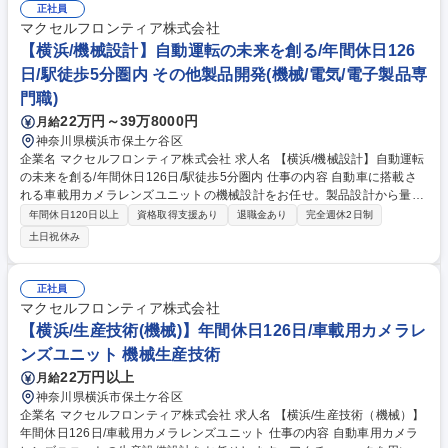
場の立ち上げ支援 ■工程分析・統計処理、生産設備および工程の技術検証
正社員
※年1～2回程度の海外出張（1週間～3ヶ月）があり、将来的には海外工
マクセルフロンティア株式会社
場への赴任のチャンスもある、ダイナミックな環境です。 募集職種 【宮
【横浜/機械設計】自動運転の未来を創る/年間休日126
城/生産技術（機械）】車載用カメラレンズユニット/年間休日126日
日/駅徒歩5分圏内 その他製品開発(機械/電気/電子製品専
門職)
22万円～39万8000円
月給
神奈川県横浜市保土ケ谷区
企業名 マクセルフロンティア株式会社 求人名 【横浜/機械設計】自動運転
の未来を創る/年間休日126日/駅徒歩5分圏内 仕事の内容 自動車に搭載さ
れる車載用カメラレンズユニットの機械設計をお任せ。製品設計から量産
化設計、さらには海外工場での立ち上げまで、これまでの経験を活かして
年間休日120日以上
資格取得支援あり
退職金あり
完全週休2日制
広く深く携わることが可能な環境です。 ■レンズモジュールの製品設計お
土日祝休み
よび量産化設計 ■射出成型樹脂部品を使用した筐体設計 ■接着・コーティ
ング技術等の要素開発 ■車載部品の国内・海外工場における量産立ち上げ
※海外出張は年1～2回程度（1週間～3ヶ月）。「自分が設計した製品が
正社員
世界中の道路を走る」というダイナミズムを実感できる環境です。 募集職
マクセルフロンティア株式会社
種 【横浜/機械設計】自動運転の未来を創る/年間休日126日/駅徒歩5分圏
【横浜/生産技術(機械)】年間休日126日/車載用カメラレ
内
ンズユニット 機械生産技術
22万円以上
月給
神奈川県横浜市保土ケ谷区
企業名 マクセルフロンティア株式会社 求人名 【横浜/生産技術（機械）】
年間休日126日/車載用カメラレンズユニット 仕事の内容 自動車用カメラ