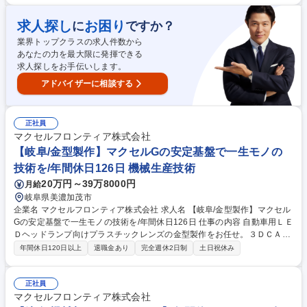
媒体選定、面接、入社手続き等 ■人事：組織改正、各種異動の取りまと
め、人財計画の仕組み構築、データの可視化、キャリアデザイン等の対応
求人探し
お困り
に
ですか？
■労務：勤怠管理、給与計算、労働組合対応など。 ★制度管理や制度企画
業界トップクラスの求人件数から
などにも幅を広げご活躍を検討しております。 募集職種 【岐阜/人事】年
あなたの力を最大限に発揮できる
間休日126日/平均有給取得17.6日/マクセルグループ
求人探しをお手伝いします。
アドバイザーに相談する
正社員
マクセルフロンティア株式会社
【岐阜/金型製作】マクセルGの安定基盤で一生モノの
技術を/年間休日126日 機械生産技術
20万円～39万8000円
月給
岐阜県美濃加茂市
企業名 マクセルフロンティア株式会社 求人名 【岐阜/金型製作】マクセル
Gの安定基盤で一生モノの技術を/年間休日126日 仕事の内容 自動車用ＬＥ
Ｄヘッドランプ向けプラスチックレンズの金型製作をお任せ。３ＤＣＡＤ
／ＣＡＭでのデータ作成から加工設備の操作、将来的には組立・仕上げま
年間休日120日以上
退職金あり
完全週休2日制
土日祝休み
でモノづくりの一連のプロセスに幅広く携わります。 ■3DCAD/CAMを利
用した金型精密加工データの作成 ■ATC（自動工具交換）プログラムの作
成および加工設備の操作 ■CAMオペレーター業務、金型製作業務全般 ■将
正社員
来的には金型の組立・仕上げ工程まで幅広く対応 ※岐阜事業所では150～
マクセルフロンティア株式会社