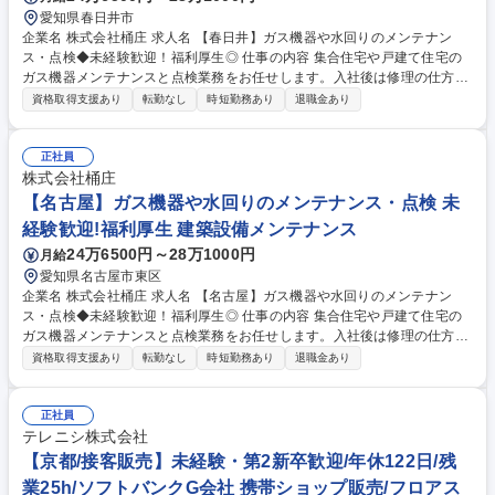
愛知県春日井市
企業名 株式会社桶庄 求人名 【春日井】ガス機器や水回りのメンテナン
ス・点検◆未経験歓迎！福利厚生◎ 仕事の内容 集合住宅や戸建て住宅の
ガス機器メンテナンスと点検業務をお任せします。入社後は修理の仕方や
部品の交換方法など、必要に応じてイチから教えていきますので、未経験
資格取得支援あり
転勤なし
時短勤務あり
退職金あり
の方もご安心ください！ ◆水回り・ガス機器のメンテナンス、ガス機器の
点検 ◆リフォームのご提案：給湯器やガスコンロ、レンジフードなどの老
朽化がみられた場合、新しい機材を提案することもございます。 ※メンテ
正社員
ナンスは簡単な作業を行いますが、複雑な作業・業務については、パート
株式会社桶庄
ナーズの協力会社や自社工事スタッフが担当します。建物への改変を伴う
【名古屋】ガス機器や水回りのメンテナンス・点検 未
業務は含みません。(変更範囲：会社の定める業務) 募集職種 【春日井】ガ
経験歓迎!福利厚生 建築設備メンテナンス
ス機器や水回りのメンテナンス・点検◆未経験歓迎！福利厚生◎
24万6500円～28万1000円
月給
愛知県名古屋市東区
企業名 株式会社桶庄 求人名 【名古屋】ガス機器や水回りのメンテナン
ス・点検◆未経験歓迎！福利厚生◎ 仕事の内容 集合住宅や戸建て住宅の
ガス機器メンテナンスと点検業務をお任せします。入社後は修理の仕方や
部品の交換方法など、必要に応じてイチから教えていきますので、未経験
資格取得支援あり
転勤なし
時短勤務あり
退職金あり
の方もご安心ください！ ◆水回り・ガス機器のメンテナンス、ガス機器の
点検 ◆リフォームのご提案：給湯器やガスコンロ、レンジフードなどの老
朽化がみられた場合、新しい機材を提案することもございます。 ※メンテ
正社員
ナンスは簡単な作業を行いますが、複雑な作業・業務については、パート
テレニシ株式会社
ナーズの協力会社や自社工事スタッフが担当します。建物への改変を伴う
【京都/接客販売】未経験・第2新卒歓迎/年休122日/残
業務は含みません。(変更範囲：会社の定める業務) 募集職種 【名古屋】ガ
業25h/ソフトバンクG会社 携帯ショップ販売/フロアス