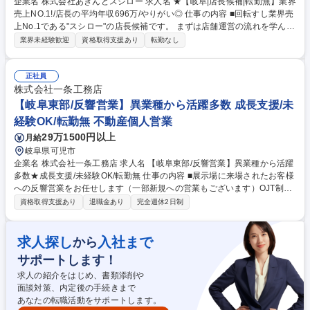
企業名 株式会社あきんどスシロー 求人名 ★【岐阜|店長候補|転勤無】業界
売上NO.1!/店長の平均年収696万/やりがい◎ 仕事の内容 ■回転すし業界売
上No.1である"スシロー"の店長候補です。 まずは店舗運営の流れを学んで
いただき、その後正社員2～3名、アルバイト約80名規模のマネジメント
業界未経験歓迎
資格取得支援あり
転勤なし
業務に従事いただきます。未経験多数活躍中！！ 【キャリア】入社後3ヶ
月間は、店舗にてホール・キッチンの作業を学びます。その後、実際の店
舗マネジメントを開始し、1～2年で副店長→店長→課長へキャリアパス
正社員
有。その他、営業部毎や階層別研修など教育制度が充実しているのもポイ
株式会社一条工務店
ント【やりがい】1店舗の平均年間売上（4億）は中小企業の年間平均売上
【岐阜東部/反響営業】異業種から活躍多数 成長支援/未
を超えます。他社では出来ない、いち企業レベルの「経営者」としてマネ
経験OK/転勤無 不動産個人営業
ジメントができる環境が用意されています。 募集職種 ★【岐阜|店長候補|
29万1500円以上
月給
転勤無】業界売上NO.1!/店長の平均年収696万/やりがい◎
岐阜県可児市
企業名 株式会社一条工務店 求人名 【岐阜東部/反響営業】異業種から活躍
多数★成長支援/未経験OK/転勤無 仕事の内容 ■展示場に来場されたお客様
への反響営業をお任せします（一部新規への営業もございます）OJT制度
で着実に成長でき、異業種から営業職へチャレンジしたい方に最適な環境
資格取得支援あり
退職金あり
完全週休2日制
です。 【具体的にお任せする業務内容一例】 ■展示場・モデルハウス来場
者への接客・ヒアリング～設計打合せ～契約・引き渡しまでのサポート ■
入社後は基礎研修（1か月）＋OJT＋メンター制度で成長を支援 ■OJTでは
求人探し
入社まで
から
商談同行を通じて、提案・接客のスキルを習得 ★営業や販売・接客、講
サポートします！
師・公務員・サービス業など、顧客折衝経験のある方が多数活躍中！営業
未経験でも安心してチャレンジできます★ 募集職種 【岐阜東部/反響営
求人の紹介をはじめ、書類添削や
業】異業種から活躍多数★成長支援/未経験OK/転勤無
面談対策、内定後の手続きまで
あなたの転職活動をサポートします。