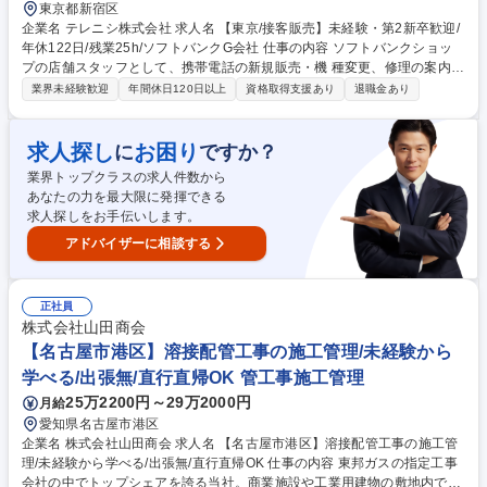
東京都新宿区
企業名 テレニシ株式会社 求人名 【東京/接客販売】未経験・第2新卒歓迎/
年休122日/残業25h/ソフトバンクG会社 仕事の内容 ソフトバンクショッ
プの店舗スタッフとして、携帯電話の新規販売・機 種変更、修理の案内、
最適な料金プラン、付帯サービスの提案、店内のPOP作成など 、接客や
業界未経験歓迎
年間休日120日以上
資格取得支援あり
退職金あり
店舗運営業務全般をお任せします。 【未経験でも安心の研修体制】 入社
後はソフトバンク社の動画研修や本社の研修（社会人基礎やコンプライア
ンス）3日、があり1から基礎を学んでいただけます。また、先輩がマンツ
求人探し
お困り
に
ですか？
ーマンで指導いたしますのでご安心ください。 【業界でも最高レベルの待
業界トップクラスの求人件数から
遇】有給休暇や連休取得の推進や社員旅行の実施、月額最高8万円の資格
あなたの力を最大限に発揮できる
手当制度など（詳細は下記フリーコメント欄参照）、努力次第でキャリア
求人探しをお手伝いします。
アップ可能です。 募集職種 【東京/接客販売】未経験・第2新卒歓迎/年休1
22日/残業25h/ソフトバンクG会社
アドバイザーに相談する
正社員
株式会社山田商会
【名古屋市港区】溶接配管工事の施工管理/未経験から
学べる/出張無/直行直帰OK 管工事施工管理
25万2200円～29万2000円
月給
愛知県名古屋市港区
企業名 株式会社山田商会 求人名 【名古屋市港区】溶接配管工事の施工管
理/未経験から学べる/出張無/直行直帰OK 仕事の内容 東邦ガスの指定工事
会社の中でトップシェアを誇る当社。商業施設や工業用建物の敷地内で供