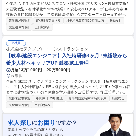
企業名 ＮＴＴ西日本ビジネスフロント株式会社 求人名 ＜SE 岐阜営業所/
未経験歓迎＞有休消化率93%/残業11h/安心のNTTグループ 仕事の内容 ◆
技術の専門知識を活かして課題解決提案からアフターフォローまでを行う
技術営業職となります。バック工程だけではなく、営業担当者と連携し、
業界未経験歓迎
資格取得支援あり
月平均残業時間20時間以内
転勤なし
案件創出段階から同行を行うこともございます。 またお客様の通信環境を
完全週休2日制
土日祝休み
事前に把握する「現場調査」や提案受注後のNWシステム構築時に必要な
「基本設計」にも取り組んでいただきます。◆業務フロー（一例）：≪1
≫事前準備：営業と連携しアプローチ方針を共有≪2≫アプローチ：現場
正社員
調査/ヒアリング/課題提案、技術視点で案件創出を支援≪3≫調整業務：基
株式会社テクノプロ・コンストラクション
本設計（FT連携）、指示書作成、メーカー／協力会社との調整≪4≫フォ
【岐阜/建設エンジニア】入社時研修3ヶ月!!未経験から
ロー：機器・サービスの説明、不具合の原因切り分け 募集職種 ＜SE 岐阜
希少人材へキャリアUP 建築施工管理
営業所/未経験歓迎＞有休消化率93%/残業11h/安心のNTTグループ
23万1000円～26万5000円
月給
岐阜県
企業名 株式会社テクノプロ・コンストラクション 求人名 【岐阜/建設エン
ジニア】入社時研修3ヶ月!!未経験から希少人材へキャリアUP♪ 仕事の内容
まずは建物/街づくりの全体像を学ぶ研修を17日間学び、施工管理アシス
タントとしてOJT研修をしながら専門知識を深めていくことができます。
業界未経験歓迎
年間休日120日以上
月平均残業時間20時間以内
転勤なし
経験に合わせて図面関連の仕事にも携わっていく可能性があります。 【入
完全週休2日制
土日祝休み
社時の研修について】◆自社技術センターでの約1ヶ月間の実践的な研修
からスタートしていただきます。ビジネスマナー研修なども含めた約1ヵ
月の濃密なカリキュラムを受講することで、安心して業務をスタートする
求人探し
お困り
に
ですか？
ことができます。◆研修後も3ヶ月間は研修センターのキャリアデザイン
業界トップクラスの求人件数から
課のメンバーがアフターフォローを行い、4ヶ月以降は拠点がアフターフ
あなたの力を最大限に発揮できる