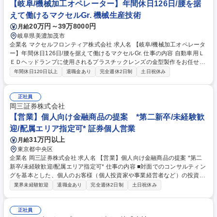
350tonクラスの非球面・厚肉レンズ成形や、自由曲面ミラーの金型製作な
【岐阜/機械加工オペレーター】年間休日126日/腰を据
ど、高度なモノづくりを経験できる環境です。 募集職種 【岐阜/金型製
えて働けるマクセルGr. 機械生産技術
作】マクセルGの安定基盤で一生モノの技術を/年間休日126日
20万円～39万8000円
月給
岐阜県美濃加茂市
企業名 マクセルフロンティア株式会社 求人名 【岐阜/機械加工オペレータ
ー】年間休日126日/腰を据えて働けるマクセルGr. 仕事の内容 自動車用Ｌ
ＥＤヘッドランプに使用されるプラスチックレンズの金型製作をお任せ。
３ＤＣＡＤ／ＣＡＭを用いたデータ作成から設備操作まで、最高品質を支
年間休日120日以上
退職金あり
完全週休2日制
土日祝休み
える一連のプロセスに幅広く携わっていただきます。 ■３ＤＣＡＤ／ＣＡ
Ｍでの金型精密加工データ作成 ■ＡＴＣプログラム作成および加工設備の
操作 ■ＣＡＭオペレーター・金型製作業務全般 ■将来は金型の組立・仕上
正社員
げ工程まで一貫して対応。 ★岐阜事業所では高度なモノづくりを経験でき
岡三証券株式会社
る環境が整っており、将来は市場価値の高いエンジニアへ成長可能です。
【営業】個人向け金融商品の提案 *第二新卒/未経験歓
募集職種 【岐阜/機械加工オペレーター】年間休日126日/腰を据えて働け
迎/配属エリア指定可* 証券個人営業
るマクセルGr.
31万円以上
月給
東京都中央区
企業名 岡三証券株式会社 求人名 【営業】個人向け金融商品の提案 *第二
新卒/未経験歓迎/配属エリア指定可* 仕事の内容 ■対面でのコンサルティン
グを基本とした、個人のお客様（個人投資家や事業経営者など）の投資ス
タイルやライフプラン、多様なニーズにあわせた、最適な資産形成・運用
業界未経験歓迎
退職金あり
完全週休2日制
土日祝休み
のための金融商品の提案をお任せします。 ■取り扱う金融商品は、株式、
債券、投資信託、保険などに多岐にわたります。近年は事業経営者のお客
さまへのアプローチに注力しており、資産形成のご提案に留まらず、専門
正社員