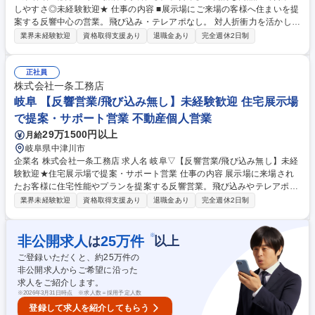
しやすさ◎未経験歓迎★ 仕事の内容 ■展示場にご来場の客様へ住まいを提
案する反響中心の営業。飛び込み・テレアポなし。 対人折衝力を活かし、
収入と成長を両立。商品力の高さから未経験からの活躍も可能！ 【具体的
業界未経験歓迎
資格取得支援あり
退職金あり
完全週休2日制
にお任せする業務内容一例】 ■展示場での接客：ヒアリング～ご提案～ご
契約まで一貫対応 ■社内連携：設計・工事・アフター部門と伴走し、お引
渡しまでサポート ■商談準備：間取り・資金計画の提案資料作成、見学会
正社員
運営 など ★提案力を磨き、成果に見合う評価・高収入を目指せます★ 募
株式会社一条工務店
集職種 【岐阜/営業】圧倒的な商品力で営業のしやすさ◎未経験歓迎★
岐阜 【反響営業/飛び込み無し】未経験歓迎 住宅展示場
で提案・サポート営業 不動産個人営業
29万1500円以上
月給
岐阜県中津川市
企業名 株式会社一条工務店 求人名 岐阜▽【反響営業/飛び込み無し】未経
験歓迎★住宅展示場で提案・サポート営業 仕事の内容 展示場に来場され
たお客様に住宅性能やプランを提案する反響営業。飛び込みやテレアポ無
しで、商品力を活かしてじっくりお客様対応。未経験でも研修・OJTで安
業界未経験歓迎
資格取得支援あり
退職金あり
完全週休2日制
心スタート！ 【業務内容一例】 ■展示場来場者への接客・ヒアリング、ラ
イフスタイルに合ったプラン提案 ■資金計画、間取り・仕様説明、見積り
作成・提出 ■契約後のフォローやスケジュール調整 ■社内設計・工事担当
※
非公開求人
25
万件
は
以上
との連携を図り、引き渡しまでお客様をサポート ◎商品力・研修体制が充
ご登録いただくと、約
25
万件の
実しており、未経験からでも安心して成長できます。 募集職種 岐阜▽
非公開求人からご希望に沿った
【反響営業/飛び込み無し】未経験歓迎★住宅展示場で提案・サポート営業
求人をご紹介します。
※
2026年3月31日時点 ※求人数＝採用予定人数
登録して求人を紹介してもらう