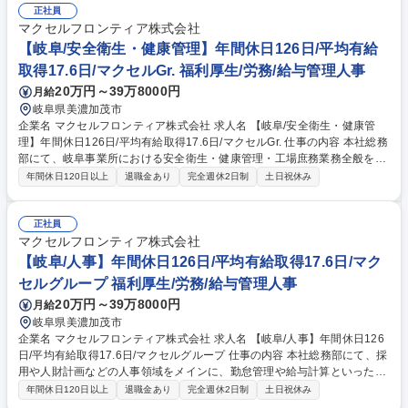
業務 ■従業員のフォローアップおよび労務相談対応 ■主任候補としてのチ
正社員
ームマネジメント補助 ★制度管理や制度企画などにも幅を広げご活躍を検
マクセルフロンティア株式会社
討しております。 募集職種 【岐阜/労務】マクセルGの安定基盤で主任候
【岐阜/安全衛生・健康管理】年間休日126日/平均有給
補へ｜休日125日/安定基盤◎
取得17.6日/マクセルGr. 福利厚生/労務/給与管理人事
20万円～39万8000円
月給
岐阜県美濃加茂市
企業名 マクセルフロンティア株式会社 求人名 【岐阜/安全衛生・健康管
理】年間休日126日/平均有給取得17.6日/マクセルGr. 仕事の内容 本社総務
部にて、岐阜事業所における安全衛生・健康管理・工場庶務業務全般をお
任せします。上場グループの充実した環境のもと、従業員が安心・安全に
年間休日120日以上
退職金あり
完全週休2日制
土日祝休み
働ける一歩進んだ職場環境づくりを推進するポジションです。 ■安全衛
生：活動計画の企画立案・実施、委員会運営、労災対応、リスクアセスメ
ント、作業環境測定等 ■健康管理：健診・人間ドック手配、ストレスチェ
正社員
ック実施、産業医面談調整、健康経営の推進（セミナー企画等） ■工場庶
マクセルフロンティア株式会社
務：構内ルールの整備、社内イベントの企画、固定資産や備品・消耗品管
【岐阜/人事】年間休日126日/平均有給取得17.6日/マク
理、食堂・駐車場・社用車等の運営管理など。★制度管理や制度企画など
セルグループ 福利厚生/労務/給与管理人事
にも幅を広げご活躍を検討しております。 募集職種 【岐阜/安全衛生・健
20万円～39万8000円
月給
康管理】年間休日126日/平均有給取得17.6日/マクセルGr.
岐阜県美濃加茂市
企業名 マクセルフロンティア株式会社 求人名 【岐阜/人事】年間休日126
日/平均有給取得17.6日/マクセルグループ 仕事の内容 本社総務部にて、採
用や人財計画などの人事領域をメインに、勤怠管理や給与計算といった労
務業務まで幅広くお任せします。人事・労務の全般に携わり、マルチな専
年間休日120日以上
退職金あり
完全週休2日制
土日祝休み
門性を磨いていける環境です。 【具体的な業務】 ■採用：計画立案、求人