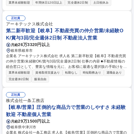
ており、大手企業・官公庁の事務業務をメインに受託しています。プロジ
業界未経験歓迎
年間休日120日以上
完全週休2日制
土日祝休み
ェクトリーダーとしてメンバーとお客様先に常駐し、お客様の業務を遂行
し成果 が出せるよう、チームを良い方向に導いていくことがミッションで
す。 ＜プロジェクトの業務内容＞ 公務員の月次給与計算、年末調整、賞
正社員
与計算、福利厚生事務、共済手続き、勤怠管理、旅費精算など、人事給与
アーキテックス株式会社
総務関連の事務全般の業務委託 リーダーとしてマネジメント対応いただき
第二新卒歓迎【岐阜】不動産売買の仲介営業/未経験O
ながら、プロジェクトスタッフと共に実務を行う「プレイングマネジメン
K/賞与3回/完全週休2日制 不動産法人営業
ト」をお任せする予定です。 募集職種 L【相模原】官公庁/給与計算・労
26万3320円以上
月給
務・総務プロジェクトリーダー【BPO事業本部】
岐阜県岐阜市
企業名 アーキテックス株式会社 求人名 第二新卒歓迎【岐阜】不動産売買
の仲介営業/未経験OK/賞与3回/完全週休2日制 仕事の内容 ■不動産情報の
総合窓口として、豊富な情報を元に、お客様に最適な選択肢の手助けをお
任せします。★元公務員の未経験からでも活躍されております！ 【業務詳
業界未経験歓迎
資格取得支援あり
転勤なし
時短勤務あり
退職金あり
細】・来店されるお客様のニーズをヒアリングし、最適な物件をご提案・
完全週休2日制
服装自由
ご提案した物件の現地のご案内・資金計画、住宅ローンのご相談 ・購入
（売却）物件の契約業務（調査・契約書作成・契約書読み上げ） ・購入
（売却）物件の決済業務・アフターフォロー（住宅ローン控除・リフォー
正社員
ム）・不動産の価格査定・中古戸建物件に対してリフォームプランのご提
株式会社一条工務店
案 など 募集職種 第二新卒歓迎【岐阜】不動産売買の仲介営業/未経験OK/
【岐阜/営業】圧倒的な商品力で営業のしやすさ 未経験
賞与3回/完全週休2日制
歓迎 不動産個人営業
29万1500円以上
月給
岐阜県中津川市
企業名 株式会社一条工務店 求人名 【岐阜/営業】圧倒的な商品力で営業の