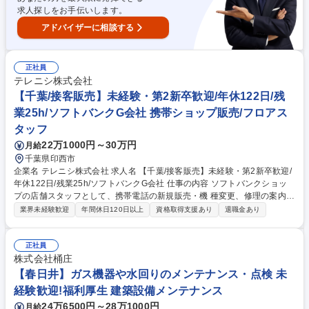
ォローを行いますので安心して就業できます。 募集職種 【岐阜/建設エン
求人探しをお手伝いします。
ジニア】入社時研修3ヶ月!!未経験から希少人材へキャリアUP♪
アドバイザーに相談する
正社員
テレニシ株式会社
【千葉/接客販売】未経験・第2新卒歓迎/年休122日/残
業25h/ソフトバンクG会社 携帯ショップ販売/フロアス
タッフ
22万1000円～30万円
月給
千葉県印西市
企業名 テレニシ株式会社 求人名 【千葉/接客販売】未経験・第2新卒歓迎/
年休122日/残業25h/ソフトバンクG会社 仕事の内容 ソフトバンクショッ
プの店舗スタッフとして、携帯電話の新規販売・機 種変更、修理の案内、
最適な料金プラン、付帯サービスの提案、店内のPOP作成など 、接客や
業界未経験歓迎
年間休日120日以上
資格取得支援あり
退職金あり
店舗運営業務全般をお任せします。 【未経験でも安心の研修体制】 入社
後はソフトバンク社の動画研修や本社の研修（社会人基礎やコンプライア
ンス）3日、があり1から基礎を学んでいただけます。また、先輩がマンツ
正社員
ーマンで指導いたしますのでご安心ください。 【業界でも最高レベルの待
株式会社桶庄
遇】有給休暇や連休取得の推進や社員旅行の実施、月額最高8万円の資格
【春日井】ガス機器や水回りのメンテナンス・点検 未
手当制度など（詳細は下記フリーコメント欄参照）、努力次第でキャリア
経験歓迎!福利厚生 建築設備メンテナンス
アップ可能です。 募集職種 【千葉/接客販売】未経験・第2新卒歓迎/年休1
24万6500円～28万1000円
月給
22日/残業25h/ソフトバンクG会社