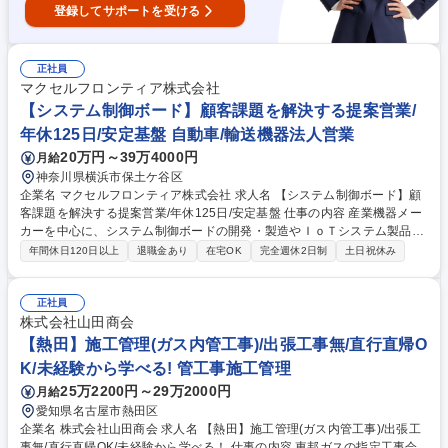
登録してサポートを受ける
正社員
マクセルフロンティア株式会社
【システム制御ボード】顧客課題を解決する提案営業/
年休125日/安定基盤 自動車/輸送機器法人営業
20万円～39万4000円
月給
神奈川県横浜市保土ケ谷区
企業名 マクセルフロンティア株式会社 求人名 【システム制御ボード】顧
客課題を解決する提案営業/年休125日/安定基盤 仕事の内容 産業機器メー
カーを中心に、システム制御ボードの開発・製造やＩｏＴシステム製品等
の提案営業をお任せします。顧客の課題をヒアリングし、最適なシステム
年間休日120日以上
退職金あり
在宅OK
完全週休2日制
土日祝休み
を提案してビジネス価値を高めるやりがいある仕事です。 ■新規顧客およ
び既存顧客の開拓・対応 ■顧客へのヒアリングと最適な提案活動 ■契約、
納品、請求管理、営業事務、社内システム対応 【入社後の流れ】上司や先
正社員
輩社員によるＯＪＴにて、実際の業務をサポートしながら丁寧に行います
株式会社山田商会
ので、業界未経験の方も安心してスタートできます。月に数回程度、顧客
【熱田】施工管理(ガス内管工事)/出張工事無/直行直帰O
対応のための出張が発生します。 【業務内容の変更範囲】会社の定める業
K/未経験から学べる! 管工事施工管理
務 募集職種 【システム制御ボード】顧客課題を解決する提案営業/年休12
25万2200円～29万2000円
月給
5日/安定基盤
愛知県名古屋市熱田区
企業名 株式会社山田商会 求人名 【熱田】施工管理(ガス内管工事)/出張工
事無/直行直帰OK/未経験から学べる！ 仕事の内容 東邦ガスの指定工事会