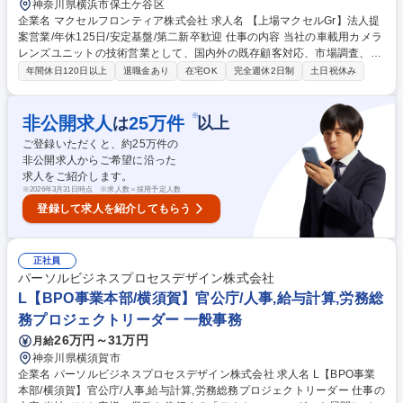
神奈川県横浜市保土ケ谷区
企業名 マクセルフロンティア株式会社 求人名 【上場マクセルGr】法人提
案営業/年休125日/安定基盤/第二新卒歓迎 仕事の内容 当社の車載用カメラ
レンズユニットの技術営業として、国内外の既存顧客対応、市場調査、販
売戦略立案等をお任せします。設計と営業の仲介役として技術価値を顧客
年間休日120日以上
退職金あり
在宅OK
完全週休2日制
土日祝休み
へ訴求するやりがいの大きなポジションです。 ■国内外の既存顧客への営
業同行・商談 ■レンズユニットの市場状況分析、潜在顧客の開拓 ■設計部
門と営業部門の連携・仲介（技術価値の訴求） ■売上管理・分析、自社製
※
非公開求人
25
万件
は
以上
品の需要予測、競合動向分析 ■販売実績とりまとめ、販売戦略立案、展示
ご登録いただくと、約
25
万件の
会準備等 【入社後】上司や先輩による丁寧なＯＪＴでサポートします。
非公開求人からご希望に沿った
募集職種 【上場マクセルGr】法人提案営業/年休125日/安定基盤/第二新卒
求人をご紹介します。
歓迎
※
2026年3月31日時点 ※求人数＝採用予定人数
登録して求人を紹介してもらう
正社員
パーソルビジネスプロセスデザイン株式会社
L【BPO事業本部/横須賀】官公庁/人事,給与計算,労務総
務プロジェクトリーダー 一般事務
26万円～31万円
月給
神奈川県横須賀市
企業名 パーソルビジネスプロセスデザイン株式会社 求人名 L【BPO事業
本部/横須賀】官公庁/人事,給与計算,労務総務プロジェクトリーダー 仕事の