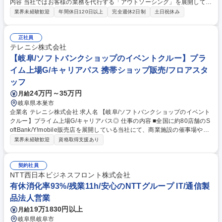
内容 当社ではお客様の業務を代行する「アウトソーシング」を展開してい
ます。【詳細】公務員の月次給与計算、年末調整、賞与計算、福利厚生事
業界未経験歓迎
年間休日120日以上
完全週休2日制
土日祝休み
務、共済手続き、勤怠管理、旅費精算など、人事給与総務関連の事務全般
の業務委託（対象：正職員＋会計年度任用職員 計5000名程度）や、事務
処理及び庁内各部署職員からの問い合わせ対応受電業務など。【プロジェ
正社員
クトリーダーの業務内容】リーダーとしてマネジメント対応いただきなが
テレニシ株式会社
ら、プロジェクトスタッフと共に実務を行っていただきます。1)チームの
【岐阜/ソフトバンクショップのイベントクルー】プラ
運営2)業務進捗管理・分担3)メンバーの育成、労務管理、シフト作成4)顧
イム上場G/キャリアパス 携帯ショップ販売/フロアスタ
客や上長との打ち合わせ4)顧客への報告、業務改善の提案など 募集職種 L
ッフ
【BPO事業本部/横須賀】官公庁/人事,給与計算,労務総務プロジェクトリー
ダー
24万円～35万円
月給
岐阜県本巣市
企業名 テレニシ株式会社 求人名 【岐阜/ソフトバンクショップのイベント
クルー】プライム上場G/キャリアパス◎ 仕事の内容 ■全国に約80店舗のS
oftBank/Y!mobile販売店を展開している当社にて、商業施設の催事場や携
帯ショップ店頭で行う販促イベントの企画運営をお任せします。 【具体的
業界未経験歓迎
資格取得支援あり
な仕事内容】 ■流行りや季節に合わせた集客イベントの企画・運営 ■集客
したお客様へのソフトバンク商材の訴求・販売 ■当社店舗スタッフへのコ
ーチング業務 ■当社店舗への販売応援 募集職種 【岐阜/ソフトバンクショ
契約社員
ップのイベントクルー】プライム上場G/キャリアパス◎
NTT西日本ビジネスフロント株式会社
有休消化率93%/残業11h/安心のNTTグループ IT/通信製
品法人営業
19万1830円以上
月給
岐阜県岐阜市