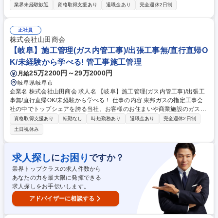
商品力を活かしてじっくりお客様対応。未経験でも研修・OJTで安心スタ
業界未経験歓迎
資格取得支援あり
退職金あり
完全週休2日制
ート☆ 【業務内容一例】 ■展示場来場者への接客・ヒアリング、ライフス
タイルに合ったプラン提案 ■資金計画、間取り・仕様説明、見積り作成・
提出 ■契約後のフォローやスケジュール調整 ■社内設計・工事担当との連
正社員
携を図り、引き渡しまでお客様をサポート ◎商品力・研修体制が充実して
株式会社山田商会
おり、未経験からでも安心して成長できます。 募集職種 【岐阜/営業】未
【岐阜】施工管理(ガス内管工事)/出張工事無/直行直帰O
経験歓迎★住宅展示場での反響営業！飛び込みなし☆
K/未経験から学べる! 管工事施工管理
25万2200円～29万2000円
月給
岐阜県岐阜市
企業名 株式会社山田商会 求人名 【岐阜】施工管理(ガス内管工事)/出張工
事無/直行直帰OK/未経験から学べる！ 仕事の内容 東邦ガスの指定工事会
社の中でトップシェアを誇る当社。お客様のお住まいや商業施設のガス内
管工事の設計・施工管理を行っていただきます。(現場作業ではありませ
資格取得支援あり
転勤なし
時短勤務あり
退職金あり
完全週休2日制
ん)工事全体を管理・調整する監督業務です。 ■現場の工程管理 ■各工事担
土日祝休み
当者との打ち合わせ ■予算管理、品質管理、安全管理 ■施工図面／竣工図
面の作成 ■書類の作成、報告など。 書類作成等はサポート事務が複数名お
り、働き易い環境を目指しております。【魅力】東邦ガスの指定工事会社
求人探し
お困り
に
ですか？
であり、中部圏内でトップシェアです！土木関連のお仕事が初めてだった
業界トップクラスの求人件数から
社員も多数活躍しています。 募集職種 【岐阜】施工管理(ガス内管工事)/
あなたの力を最大限に発揮できる
出張工事無/直行直帰OK/未経験から学べる！
求人探しをお手伝いします。
アドバイザーに相談する