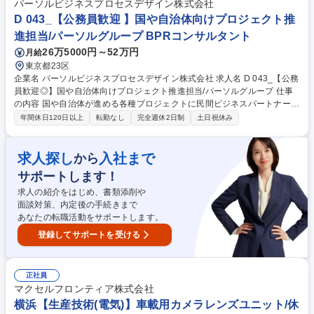
部署との連携による事業承継やM&A、不動産管理など多様なソリューショ
パーソルビジネスプロセスデザイン株式会社
ンの提供にも力を入れています。自由な商品組成や提案ができるため、お
D 043_【公務員歓迎 】国や自治体向けプロジェクト推
客さまのニーズに寄り添った提案ができることも当社ならではのやりがい
進担当/パーソルグループ BPRコンサルタント
を感じて頂けるポイントの1つです。 募集職種 【営業】個人向け金融商品
26万5000円～52万円
月給
の提案 *第二新卒/未経験歓迎/配属エリア指定可*
東京都23区
企業名 パーソルビジネスプロセスデザイン株式会社 求人名 D 043_【公務
員歓迎◎】国や自治体向けプロジェクト推進担当/パーソルグループ 仕事
の内容 国や自治体が進める各種プロジェクトに民間ビジネスパートナーと
して参画します。あなたの持つ行政の作法や公的文書の知見をフル活用
年間休日120日以上
転勤なし
完全週休2日制
土日祝休み
し、制度設計や事務局運営などを民間のスピード感でダイナミックに推進
します。 【具体的には】 事業の骨子を決める制度設計支援や、関連省
庁・業界団体等との折衝、情報収集を担います。また、制度ルール等が記
求人探し
入社まで
から
載された公的ドキュメント作成や事務局運営など、国や地方公共団体が推
サポートします！
進する施策を民間の立場からスピーディに支援します。前例踏襲主義を抜
け出し、行政特有の意思決定プロセスや法規への理解といったドメイン知
求人の紹介をはじめ、書類添削や
識を活かして、裁量を持って事業づくりに挑める環境です。 募集職種 D 0
面談対策、内定後の手続きまで
43_【公務員歓迎◎】国や自治体向けプロジェクト推進担当/パーソルグル
あなたの転職活動をサポートします。
ープ
登録してサポートを受ける
正社員
マクセルフロンティア株式会社
横浜【生産技術(電気)】車載用カメラレンズユニット/休