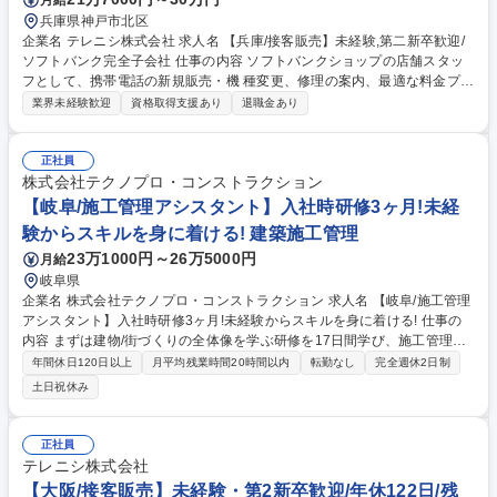
兵庫県神戸市北区
企業名 テレニシ株式会社 求人名 【兵庫/接客販売】未経験,第二新卒歓迎/
ソフトバンク完全子会社 仕事の内容 ソフトバンクショップの店舗スタッ
フとして、携帯電話の新規販売・機 種変更、修理の案内、最適な料金プラ
ン、付帯サービスの提案、店内のPOP作成など 、接客や店舗運営業務全
業界未経験歓迎
資格取得支援あり
退職金あり
般をお任せします。 【未経験でも安心の研修体制】 入社後はソフトバン
ク社の動画研修や本社の研修（社会人基礎やコンプライアンス）3日、が
あり1から基礎を学んでいただけます。また、先輩がマンツーマンで指導
正社員
いたしますのでご安心ください。 【業界でも最高レベルの待遇】有給休暇
株式会社テクノプロ・コンストラクション
や連休取得の推進や社員旅行の実施、月額最高8万円の資格手当制度など
【岐阜/施工管理アシスタント】入社時研修3ヶ月!未経
（詳細は下記フリーコメント欄参照）、努力次第でキャリアアップ可能で
験からスキルを身に着ける! 建築施工管理
す。 募集職種 【兵庫/接客販売】未経験,第二新卒歓迎/ソフトバンク完全子
23万1000円～26万5000円
月給
会社
岐阜県
企業名 株式会社テクノプロ・コンストラクション 求人名 【岐阜/施工管理
アシスタント】入社時研修3ヶ月!未経験からスキルを身に着ける! 仕事の
内容 まずは建物/街づくりの全体像を学ぶ研修を17日間学び、施工管理ア
シスタントとしてOJT研修をしながら専門知識を深めていくことができま
年間休日120日以上
月平均残業時間20時間以内
転勤なし
完全週休2日制
す。経験に合わせて図面関連の仕事にも携わっていく可能性があります。
土日祝休み
【入社時の研修について】◆自社技術センターでの約1ヶ月間の実践的な
研修からスタートしていただきます。ビジネスマナー研修なども含めた約
1ヵ月の濃密なカリキュラムを受講することで、安心して業務をスタート
正社員
することができます。◆研修後も3ヶ月間は研修センターのキャリアデザ
テレニシ株式会社
イン課のメンバーがアフターフォローを行い、4ヶ月以降は拠点がアフタ
【大阪/接客販売】未経験・第2新卒歓迎/年休122日/残