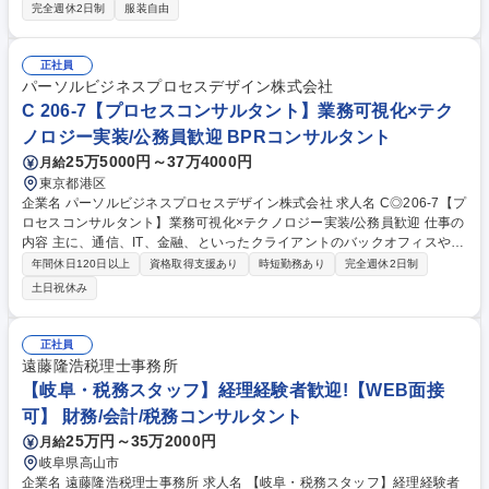
細】・来店されるお客様のニーズをヒアリングし、最適な物件をご提案・
完全週休2日制
服装自由
ご提案した物件の現地のご案内・資金計画、住宅ローンのご相談 ・購入
（売却）物件の契約業務（調査・契約書作成・契約書読み上げ） ・購入
（売却）物件の決済業務・アフターフォロー（住宅ローン控除・リフォー
正社員
ム）・不動産の価格査定・中古戸建物件に対してリフォームプランのご提
パーソルビジネスプロセスデザイン株式会社
案 など 募集職種 ◆【不動産売買の仲介営業/岐阜】ハウスドゥ加盟店の中
C 206-7【プロセスコンサルタント】業務可視化×テク
でも群を抜く急成長
ノロジー実装/公務員歓迎 BPRコンサルタント
25万5000円～37万4000円
月給
東京都港区
企業名 パーソルビジネスプロセスデザイン株式会社 求人名 C◎206-7【プ
ロセスコンサルタント】業務可視化×テクノロジー実装/公務員歓迎 仕事の
内容 主に、通信、IT、金融、といったクライアントのバックオフィスや営
業・マーケなど、法改正や組織変化が多い顧客部門に対して、プロセスデ
年間休日120日以上
資格取得支援あり
時短勤務あり
完全週休2日制
ザインとデジタルを組み合わせ、実業務を担当する現場視点での業務設
土日祝休み
計・構 築～改善をスピーディーに実現します。例えば、電子マネー決済サ
ービスのキャンペーン企画設計や自治体組織の申請業務に係る業務設計
等。 【魅力】前例のない状況下でゼロから業務プロセスを設計・構築し、
正社員
改善を重ねながら最適解を導き出す経験を積むことができます。未知の課
遠藤隆浩税理士事務所
題に挑み続けることで、どのような環境でも柔軟に対応できる高度なプロ
【岐阜・税務スタッフ】経理経験者歓迎!【WEB面接
セスデザイン力を磨くことができます。 募集職種 C◎206-7【プロセスコ
可】 財務/会計/税務コンサルタント
ンサルタント】業務可視化×テクノロジー実装/公務員歓迎
25万円～35万2000円
月給
岐阜県高山市
企業名 遠藤隆浩税理士事務所 求人名 【岐阜・税務スタッフ】経理経験者