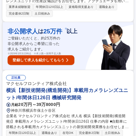
レンズユニットの生産設備設計をお任せします。アクチュエータを用いた
自動機の設計から、量産工程の構築、さらには海外工場の立ち上げ支援ま
業界未経験歓迎
年間休日120日以上
資格取得支援あり
退職金あり
で、生産技術の幅広いフェーズに携わります。 【具体的には】エアシリン
完全週休2日制
土日祝休み
ダー・ステッピングモータ等のアクチュエータを使った卓上自動機の機械
設計／精密製品の組立治工具の設計／車載製品の量産における工程設計及
び立上支援／工程分析・統計処理／生産設備・工程の技術検証 【海外出
※
非公開求人
25
万件
は
以上
張】年1～2回程度の頻度、期間として1週間～3ヶ月程度となります 【海
ご登録いただくと、約
25
万件の
外赴任】将来的(入社2年目以降)に海外工場への赴任の可能性があります
非公開求人からご希望に沿った
募集職種 【横浜/生産技術（機械）】年間休日126日/車載用カメラレンズ
求人をご紹介します。
ユニット
※
2026年3月31日時点 ※求人数＝採用予定人数
登録して求人を紹介してもらう
正社員
マクセルフロンティア株式会社
横浜【新技術開発(構造開発)】車載用カメラレンズユニ
ット/年間休日126日 機械研究開発
20万円～39万8000円
月給
神奈川県横浜市保土ケ谷区
企業名 マクセルフロンティア株式会社 求人名 横浜【新技術開発(構造開
発)】車載用カメラレンズユニット/年間休日126日 仕事の内容 ■自動車に
搭載される車載用カメラレンズユニットの新技術開発業務をお任せしま
す。◆事業拡大に向けて他社と差別化する高付加価値製品の開発・新技術
年間休日120日以上
退職金あり
在宅OK
完全週休2日制
土日祝休み