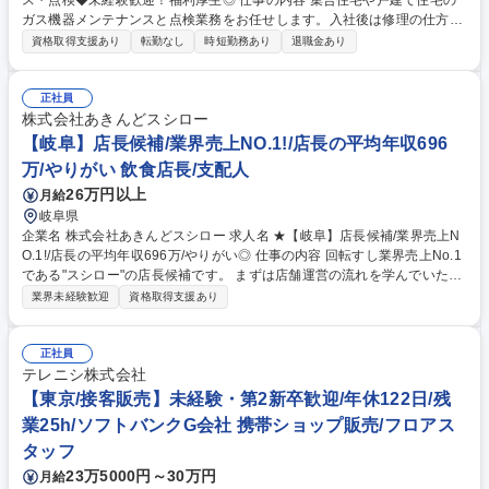
ス・点検◆未経験歓迎！福利厚生◎ 仕事の内容 集合住宅や戸建て住宅の
ガス機器メンテナンスと点検業務をお任せします。入社後は修理の仕方や
部品の交換方法など、必要に応じてイチから教えていきますので、未経験
資格取得支援あり
転勤なし
時短勤務あり
退職金あり
の方もご安心ください！ ◆水回り・ガス機器のメンテナンス、ガス機器の
点検 ◆リフォームのご提案：給湯器やガスコンロ、レンジフードなどの老
朽化がみられた場合、新しい機材を提案することもございます。 ※メンテ
正社員
ナンスは簡単な作業を行いますが、複雑な作業・業務については、パート
株式会社あきんどスシロー
ナーズの協力会社や自社工事スタッフが担当します。建物への改変を伴う
【岐阜】店長候補/業界売上NO.1!/店長の平均年収696
業務は含みません。(変更範囲：会社の定める業務) 募集職種 【多治見】ガ
万/やりがい 飲食店長/支配人
ス機器や水回りのメンテナンス・点検◆未経験歓迎！福利厚生◎
26万円以上
月給
岐阜県
企業名 株式会社あきんどスシロー 求人名 ★【岐阜】店長候補/業界売上N
O.1!/店長の平均年収696万/やりがい◎ 仕事の内容 回転すし業界売上No.1
である"スシロー"の店長候補です。 まずは店舗運営の流れを学んでいただ
き、その後正社員2～3名、アルバイト約80名規模のマネジメント業務に
業界未経験歓迎
資格取得支援あり
従事いただきます。未経験多数活躍中です！！ 【キャリア】入社後3ヶ月
間は、店舗にてホール・キッチンの作業を学びます。その後、実際の店舗
マネジメントを開始し、1～2年で副店長→店長→課長へキャリアパス有。
正社員
その他、営業部毎や階層別研修など教育制度が充実しているのもポイント
テレニシ株式会社
【やりがい】1店舗の平均年間売上（4億）は中小企業の年間平均売上を超
【東京/接客販売】未経験・第2新卒歓迎/年休122日/残
えます。他社では出来ない、いち企業レベルの「経営者」としてマネジメ
業25h/ソフトバンクG会社 携帯ショップ販売/フロアス
ントができる環境が用意されています。 募集職種 ★【岐阜】店長候補/業
タッフ
界売上NO.1!/店長の平均年収696万/やりがい◎
23万5000円～30万円
月給