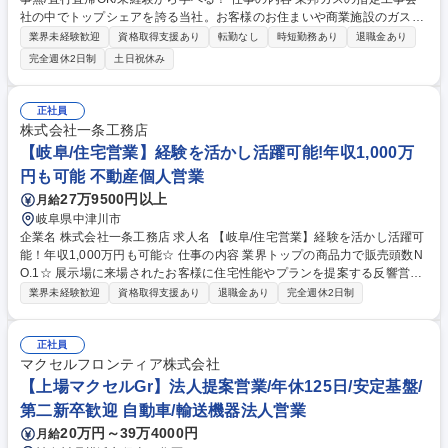
社の中でトップシェアを誇る当社。お客様のお住まいや商業施設のガス内
管工事の設計・施工管理を行っていただきます。(現場作業ではありませ
業界未経験歓迎
資格取得支援あり
転勤なし
時短勤務あり
退職金あり
ん)工事全体を管理・調整する監督業務です。 ■現場の工程管理 ■各工事担
完全週休2日制
土日祝休み
当者との打ち合わせ ■予算管理、品質管理、安全管理 ■施工図面／竣工図
面の作成 ■書類の作成、報告など。 書類作成等はサポート事務が複数名お
り、働き易い環境を目指しております。【魅力】東邦ガスの指定工事会社
正社員
であり、中部圏内でトップシェアです！土木関連のお仕事が初めてだった
株式会社一条工務店
社員も多数活躍しています。 募集職種 【熱田】施工管理(ガス内管工事)/
【岐阜/住宅営業】経験を活かし活躍可能!年収1,000万
出張工事無/直行直帰OK/未経験から学べる！
円も可能 不動産個人営業
27万9500円以上
月給
岐阜県中津川市
企業名 株式会社一条工務店 求人名 【岐阜/住宅営業】経験を活かし活躍可
能！年収1,000万円も可能☆ 仕事の内容 業界トップの商品力で販売頭数N
O.1☆ 展示場に来場されたお客様に住宅性能やプランを提案する反響営
業。飛び込みやテレアポ無しで、高い商品力を活かしてご提案をいただき
業界未経験歓迎
資格取得支援あり
退職金あり
完全週休2日制
ます。 【業務内容一例】 ■展示場来場者への接客・ヒアリング、ライフス
タイルに合ったプラン提案 ■資金計画、間取り・仕様説明、見積り作成・
提出 ■契約後のフォローやスケジュール調整 ■社内設計・工事担当との連
正社員
携を図り、引き渡しまでお客様をサポート ◎商品力・研修体制が充実して
マクセルフロンティア株式会社
おり、未経験からでも安心して成長できます。リクルートエージェント 募
【上場マクセルGr】法人提案営業/年休125日/安定基盤/
集職種 【岐阜/住宅営業】経験を活かし活躍可能！年収1,000万円も可能☆
第二新卒歓迎 自動車/輸送機器法人営業
20万円～39万4000円
月給