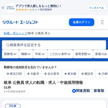
アプリで求人探しをもっと便利に！
インストール
レビュー高評価
無料
会員ログイン
/
転職・求人トップ
岐阜 公務員 求人
検索条件を設定する
勤務地
職種
年収
こだわり条件
雇用形態
新着のみ
勤務地の追加設定を忘れていませんか？
東京23区
大阪市
名古屋市
東京都
横浜市
川崎
岐阜 公務員 求人の転職・求人・中途採用情報
51
件
関連度順
新着順
1
〜
51
件目を表示中
正社員