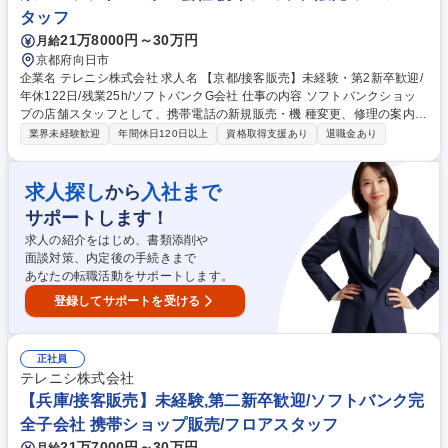
ス機器や水回りのメンテナンス・点検◆未経験歓迎！福利厚生◎
タッフ
21万8000円～30万円
月給
京都府向日市
企業名 テレニシ株式会社 求人名 【京都/接客販売】未経験・第2新卒歓迎/
年休122日/残業25h/ソフトバンクG会社 仕事の内容 ソフトバンクショッ
プの店舗スタッフとして、携帯電話の新規販売・機 種変更、修理の案内、
最適な料金プラン、付帯サービスの提案、店内のPOP作成など 、接客や
業界未経験歓迎
年間休日120日以上
資格取得支援あり
退職金あり
店舗運営業務全般をお任せします。 【未経験でも安心の研修体制】 入社
後はソフトバンク社の動画研修や本社の研修（社会人基礎やコンプライア
ンス）3日、があり1から基礎を学んでいただけます。また、先輩がマンツ
求人探し
入社まで
から
ーマンで指導いたしますのでご安心ください。 【業界でも最高レベルの待
サポートします！
遇】有給休暇や連休取得の推進や社員旅行の実施、月額最高8万円の資格
手当制度など（詳細は下記フリーコメント欄参照）、努力次第でキャリア
求人の紹介をはじめ、書類添削や
アップ可能です。 募集職種 【京都/接客販売】未経験・第2新卒歓迎/年休1
面談対策、内定後の手続きまで
22日/残業25h/ソフトバンクG会社
あなたの転職活動をサポートします。
登録してサポートを受ける
正社員
テレニシ株式会社
【兵庫/接客販売】未経験,第二新卒歓迎/ソフトバンク完
全子会社 携帯ショップ販売/フロアスタッフ
21万7000円～30万円
月給