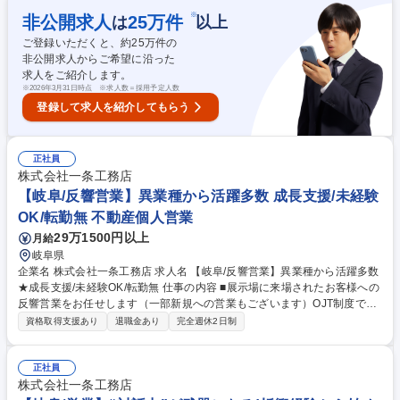
に向けた運営方針策定・体制構築支援/申込書・バックオフィス業務、DX
※
非公開求人
25
万件
は
以上
推進担当として業務改善提案等 ※各業界で最大手群の優良企業や先進企業
ご登録いただくと、約
25
万件の
だけでなく、環境エネルギー関連の国策事業を推進する民間団体など、幅
非公開求人からご希望に沿った
広い取引実績がございます。 募集職種 D 041 未経験歓迎【業務改善/推進/
求人をご紹介します。
運用担当】プライム上場/業界経験者大歓迎
※
2026年3月31日時点 ※求人数＝採用予定人数
登録して求人を紹介してもらう
正社員
株式会社一条工務店
【岐阜/反響営業】異業種から活躍多数 成長支援/未経験
OK/転勤無 不動産個人営業
29万1500円以上
月給
岐阜県
企業名 株式会社一条工務店 求人名 【岐阜/反響営業】異業種から活躍多数
★成長支援/未経験OK/転勤無 仕事の内容 ■展示場に来場されたお客様への
反響営業をお任せします（一部新規への営業もございます）OJT制度で着
実に成長でき、異業種から営業職へチャレンジしたい方に最適な環境で
資格取得支援あり
退職金あり
完全週休2日制
す。 【具体的にお任せする業務内容一例】 ■展示場・モデルハウス来場者
への接客・ヒアリング～設計打合せ～契約・引き渡しまでのサポート ■入
社後は基礎研修（1か月）＋OJT＋メンター制度で成長を支援 ■OJTでは商
正社員
談同行を通じて、提案・接客のスキルを習得 ★営業や販売・接客、講師・
株式会社一条工務店