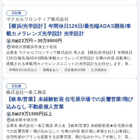
へチャレンジする業務をお任せします 【具体的には】車載向け光学部品の
新規構造開発／特に振動評価や構造解析／治具開発や評価技術開発など周
辺要素技術の確立／新技術にチャレンジしながら付加価値の高い製品開発
正社員
◆当社の製品は自動車の安全・安心(交通事故ゼロ)な社会の実現に欠かせ
マクセルフロンティア株式会社
ない、将来性のあるやりがいの大きい仕事になります 募集職種 横浜【新
【横浜/光学設計】年間休日126日/最先端ADAS開発/車
技術開発(構造開発)】車載用カメラレンズユニット/年間休日126日
載カメラレンズ光学設計 光学設計
22万円～39万8000円
月給
神奈川県横浜市保土ケ谷区
企業名 マクセルフロンティア株式会社 求人名 【横浜/光学設計】年間休日
126日/最先端ADAS開発/車載カメラレンズ光学設計 仕事の内容 自動車に
搭載される車載用カメラレンズユニットの光学設計をお任せします。単焦
点レンズの設計から迷光解析、量産立ち上げ、光学検査装置の設計まで、
年間休日120日以上
退職金あり
完全週休2日制
土日祝休み
光学エンジニアとして一貫した工程に携わることができます。 ■撮像系光
学設計および車載用単焦点レンズの設計 ■Zemax等を用いた光学シミュレ
ーション、迷光解析、照明設計 ■レンズユニットの量産立ち上げ（光学測
正社員
定、データ解析等） ■光学検査装置の設計（解像度検査機、調芯設備、迷
株式会社一条工務店
光検査機等） ※アラウンドビューモニターや車線逸脱抑制装置など、クル
【岐阜/営業】未経験歓迎 住宅展示場での反響営業!飛び
マの進化に貢献する将来性の高い製品開発にチャレンジできるやりがいの
込みなし 不動産個人営業
大きい仕事です。 募集職種 【横浜/光学設計】年間休日126日/最先端ADA
29万1500円以上
月給
S開発/車載カメラレンズ光学設計
岐阜県中津川市
企業名 株式会社一条工務店 求人名 【岐阜/営業】未経験歓迎★住宅展示場
での反響営業！飛び込みなし☆ 仕事の内容 展示場に来場されたお客様に
住宅性能やプランを提案する反響営業。飛び込みやテレアポ無しで、高い