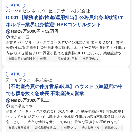
正社員
パーソルビジネスプロセスデザイン株式会社
D 041【業務改善/推進/運用担当】公務員出身者歓迎/エ
ネルギー業界出身歓迎! BPRコンサルタント
26万5000円～52万円
月給
東京都23区
企業名 パーソルビジネスプロセスデザイン株式会社 求人名 D 041【業務
改善/推進/運用担当】公務員出身者歓迎/エネルギー業界出身歓迎！ 仕事の
内容 様々な業務フロー課題を抱える企業様のPJTにおいて、業務設計や運
用、運用管理、業務推進・改善、生産性向上の提案活動をお任せ致しま
年間休日120日以上
転勤なし
完全週休2日制
土日祝休み
す。※これまでの実績や成果から、エネルギー以外のPJTも増えておりま
す。 【プロジェクト例】 ■官公庁案件：国が管掌する再生可能エネルギー
や省エネに関する国家プロジェクトを受託している団体の制度設計支援 ■
正社員
大手エネルギー会社：中期計画実現に向けた運営方針策定・体制構築支援/
アーキテックス株式会社
申込書・バックオフィス業務、DX推進担当として業務改善提案等 ※各業
【不動産売買の仲介営業/岐阜】ハウスドゥ加盟店の中
界で最大手群の優良企業や先進企業だけでなく、環境エネルギー関連の国
でも群を抜く急成長 不動産法人営業
策事業を推進する民間団体など、幅広い取引実績がございます。 募集職種
26万3320円以上
月給
D 041【業務改善/推進/運用担当】公務員出身者歓迎/エネルギー業界出身
歓迎！
岐阜県岐阜市
企業名 アーキテックス株式会社 求人名 ◆【不動産売買の仲介営業/岐阜】
ハウスドゥ加盟店の中でも群を抜く急成長 仕事の内容 ■不動産情報の総合
窓口として、豊富な情報を元に、お客様に最適な選択肢の手助けをお任せ
します。★元公務員の未経験からでも活躍されております！ 【業務詳
業界未経験歓迎
資格取得支援あり
転勤なし
時短勤務あり
退職金あり