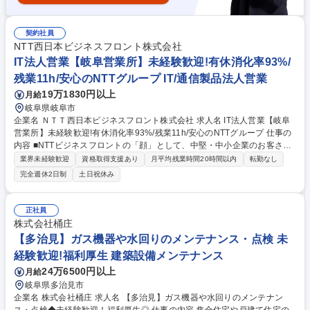
契約社員
NTT西日本ビジネスフロント株式会社
IT法人営業【岐阜営業所】未経験歓迎!有休消化率93%/
残業11h/安心のNTTグループ IT/通信製品法人営業
19万1830円以上
月給
岐阜県岐阜市
企業名 ＮＴＴ西日本ビジネスフロント株式会社 求人名 IT法人営業【岐阜
営業所】未経験歓迎!有休消化率93%/残業11h/安心のNTTグループ 仕事の
内容 ■NTTビジネスフロントの「顔」として、中堅・中小企業のお客さま
の課題解決を支援するコンサルティング営業職となります。ＩＣＴを中心
業界未経験歓迎
資格取得支援あり
月平均残業時間20時間以内
転勤なし
に、ＮＴＴ西日本のサービス・商品をご提案し、お客様の経営課題に寄り
完全週休2日制
土日祝休み
添い お困りごとの解決に向けて伴走するフロント営業です。 【1】事前準
備(ターゲットリスト確認、新規開拓の戦略立案、お客様の業種・規模をH
P等でチェック。仮説を立てヒアリング項目を検討し、提案書作成)【2】
正社員
アプローチ(訪問やWEB、電話などを駆使し、効率的にアプローチ。要望
株式会社桶庄
ヒアリングや課題解決提案の実施)【3】社内外調整(見積もり作成、事務処
【多治見】ガス機器や水回りのメンテナンス・点検 未
理、工事日調整)【4】継続サポート(新たなお困りごとがないかサポート)
経験歓迎!福利厚生 建築設備メンテナンス
募集職種 IT法人営業【岐阜営業所】未経験歓迎!有休消化率93%/残業11h/
安心のNTTグループ
24万6500円以上
月給
岐阜県多治見市
企業名 株式会社桶庄 求人名 【多治見】ガス機器や水回りのメンテナン