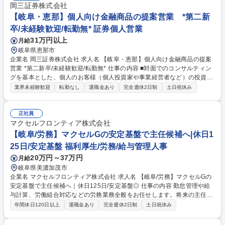
岡三証券株式会社
【岐阜・恵那】個人向け金融商品の提案営業 *第二新
卒/未経験歓迎/転勤無* 証券個人営業
31万円以上
月給
岐阜県恵那市
企業名 岡三証券株式会社 求人名 【岐阜・恵那】個人向け金融商品の提案
営業 *第二新卒/未経験歓迎/転勤無* 仕事の内容 ■対面でのコンサルティン
グを基本とした、個人のお客様（個人投資家や事業経営者など）の投資ス
タイルやライフプラン、多様なニーズにあわせた、最適な資産形成・運用
業界未経験歓迎
転勤なし
退職金あり
完全週休2日制
土日祝休み
のための金融商品の提案をお任せします。 ■取り扱う金融商品は、株式、
債券、投資信託、保険などに多岐にわたります。近年は事業経営者のお客
さまへのアプローチに注力しており、資産形成のご提案に留まらず、専門
正社員
部署との連携による事業承継やM&A、不動産管理など多様なソリューショ
マクセルフロンティア株式会社
ンの提供にも力を入れています。自由な商品組成や提案ができるため、お
【岐阜/労務】マクセルGの安定基盤で主任候補へ|休日1
客さまのニーズに寄り添った提案ができることも当社ならではのやりがい
25日/安定基盤 福利厚生/労務/給与管理人事
を感じて頂けるポイントの1つです。 募集職種 【岐阜・恵那】個人向け金
20万円～37万円
月給
融商品の提案営業 *第二新卒/未経験歓迎/転勤無*
岐阜県美濃加茂市
企業名 マクセルフロンティア株式会社 求人名 【岐阜/労務】マクセルGの
安定基盤で主任候補へ｜休日125日/安定基盤◎ 仕事の内容 勤怠管理や給
与計算、労働組合対応などの労務業務全般をお任せします。将来の主任候
補として、制度の企画・運営・管理まで幅広く携わっていただくことを期
年間休日120日以上
退職金あり
完全週休2日制
土日祝休み
待しています。 ■勤怠管理および給与計算業務の遂行 ■労働組合への対
応・折衝、手当制度の管理・運用 ■社内制度の企画立案および管理・運営