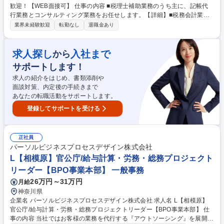
歓迎！【WEB面接可】 仕事の内容 ■税理士補助業務のうち主に、記帳代
行業務とコンサルティング業務をお任せします。【詳細】■税務会計業
務、財務分析などのコンサルティング業務【具体的な仕事内容】■現金出
業界未経験歓迎
転勤なし
退職金あり
納帳や請求書等を会計システムに 入力し、試算表などの財務諸表を作成し
ます。税理士が内容を確認をした上で、作成した財務諸表をもとにお客様
の現在の経営状況について説明します。毎月の進捗管理のため、認識の共
求人探し
入社まで
から
有のために「ビジョンＰＤＣＡ会議」を実施しています。事務所の経営理
サポートします！
念・スローガンを達成するために職員が意見を出し合います。 ※変更の範
囲：変更なし 募集職種 【岐阜・税務スタッフ】経理経験者歓迎！【WEB
求人の紹介をはじめ、書類添削や
面接可】
面談対策、内定後の手続きまで
あなたの転職活動をサポートします。
登録してサポートを受ける
正社員
パーソルビジネスプロセスデザイン株式会社
L【相模原】官公庁/給与計算・労務・総務プロジェクト
リーダー【BPO事業本部】 一般事務
26万円～31万円
月給
神奈川県
企業名 パーソルビジネスプロセスデザイン株式会社 求人名 L【相模原】
官公庁/給与計算・労務・総務プロジェクトリーダー【BPO事業本部】 仕
事の内容 当社ではお客様の業務を代行する『アウトソーシング』を展開し