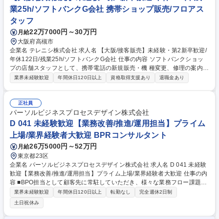
ーフォローを行いますので安心して就業できます。 募集職種 【岐阜/施工
業25h/ソフトバンクG会社 携帯ショップ販売/フロアス
管理アシスタント】入社時研修3ヶ月!未経験からスキルを身に着ける!
タッフ
22万7000円～30万円
月給
大阪府高槻市
企業名 テレニシ株式会社 求人名 【大阪/接客販売】未経験・第2新卒歓迎/
年休122日/残業25h/ソフトバンクG会社 仕事の内容 ソフトバンクショッ
プの店舗スタッフとして、携帯電話の新規販売・機 種変更、修理の案内、
最適な料金プラン、付帯サービスの提案、店内のPOP作成など 、接客や
業界未経験歓迎
年間休日120日以上
資格取得支援あり
退職金あり
店舗運営業務全般をお任せします。 【未経験でも安心の研修体制】 入社
後はソフトバンク社の動画研修や本社の研修（社会人基礎やコンプライア
ンス）3日、があり1から基礎を学んでいただけます。また、先輩がマンツ
正社員
ーマンで指導いたしますのでご安心ください。 【業界でも最高レベルの待
パーソルビジネスプロセスデザイン株式会社
遇】有給休暇や連休取得の推進や社員旅行の実施、月額最高8万円の資格
D 041 未経験歓迎【業務改善/推進/運用担当】プライム
手当制度など（詳細は下記フリーコメント欄参照）、努力次第でキャリア
上場/業界経験者大歓迎 BPRコンサルタント
アップ可能です。 募集職種 【大阪/接客販売】未経験・第2新卒歓迎/年休1
26万5000円～52万円
月給
22日/残業25h/ソフトバンクG会社
東京都23区
企業名 パーソルビジネスプロセスデザイン株式会社 求人名 D 041 未経験
歓迎【業務改善/推進/運用担当】プライム上場/業界経験者大歓迎 仕事の内
容 ■BPO担当として顧客先に常駐していただき、様々な業務フロー課題を
抱える企業様のPJTにおいて、業務設計や運用、運用管理、業務推進・改
業界未経験歓迎
年間休日120日以上
転勤なし
完全週休2日制
善、生産性向上を行っていただきます。 【プロジェクト例】 ■官公庁案
土日祝休み
件：国が管掌する再生可能エネルギーや省エネに関する国家プロジェクト
を受託している団体の制度設計支援 ■大手エネルギー会社：中期計画実現