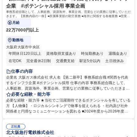
います。 学歴・資格 学歴：大学院 大学 高専 短大 専修学校 高校 語学力：
企業 #ポテンシャル採用 事業企画
資格：
事務系総合職として、人事総務、資源海外、事業企画、営業などの業務に従事していただ
きます。 【業務内容の一例】■所属事業部の勤労業務 ■海外に関係する各種業務 ■営業部
門の企画スタッフ、ルート営業
月給
22万7000円以上
勤務地
大阪府大阪市中央区
年間休日120日以上
資格取得支援あり
時短勤務あり
退職金あり
在宅OK
完全週休2日制
交通費支給
駅近5分以内
土日祝休み
服装自由
第二新卒歓迎
寮・社宅あり
食事補助あり
仕事の内容
企業名 大阪ガス株式会社 求人名 【第二新卒】事務系総合職 #関西を代表
するインフラ企業 #ポテンシャル採用 仕事の内容 事務系総合職として、
人事総務、資源海外、事業企画、営業などの業務に従事していただきま
す。 【業務内容の一例】■所属事業部の勤労業務 ■海外に関係する各種業
必要な経験・能力等
務 ■営業部門の企画スタッフ、ルート営業 【キャリアパス】入社後の配属
必要な経験・能力等 ★当社でご活躍期待できるポテンシャルを有している
ポジションで一定期間ご活躍頂いた後、本人の適性及び将来のキャリアを
方 【人物像】・ロジカルシンキングで物事を捉えられる ・社内及び社外
鑑みてジョブローテーションを行います。 【育成】OJTでの現場育成や研
関係者と円滑なコミュニケーションを図れる ■2024年度から2026年度ま
修カリキュラムを通じて、Daigasグループの業務で必要となる知識につい
での3ヵ年を対象とする「Daigasグループ中期経営計画2026」を策定しま
て学んでいただきます。 募集職種 【第二新卒】事務系総合職 #関西を代
した。https://www.osakagas.co.jp/company/press/pr2024/1777576_564
表するインフラ企業 #ポテンシャル採用
正社員
72.html ■エネルギーセキュリティの不安定化や気候変動による自然災害の
北大阪急行電鉄株式会社
甚大化など、これまで以上に社会課題解決の重要性が高まっています。