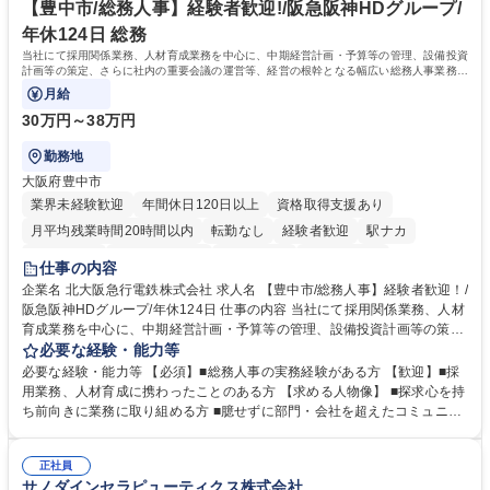
「未来の日常」の創造に向けて持続可能な社会の実現に貢献してまいりま
【豊中市/総務人事】経験者歓迎!/阪急阪神HDグループ/
す。 学歴・資格 学歴：大学院 大学 語学力： 資格：
年休124日 総務
当社にて採用関係業務、人材育成業務を中心に、中期経営計画・予算等の管理、設備投資
計画等の策定、さらに社内の重要会議の運営等、経営の根幹となる幅広い総務人事業務全
般を担当していただきます。
月給
30万円～38万円
勤務地
大阪府豊中市
業界未経験歓迎
年間休日120日以上
資格取得支援あり
月平均残業時間20時間以内
転勤なし
経験者歓迎
駅ナカ
退職金あり
完全週休2日制
交通費支給
駅近5分以内
仕事の内容
土日祝休み
服装自由
昼食補助あり
食事補助あり
企業名 北大阪急行電鉄株式会社 求人名 【豊中市/総務人事】経験者歓迎！/
阪急阪神HDグループ/年休124日 仕事の内容 当社にて採用関係業務、人材
育成業務を中心に、中期経営計画・予算等の管理、設備投資計画等の策
定、さらに社内の重要会議の運営等、経営の根幹となる幅広い総務人事業
必要な経験・能力等
務全般を担当していただきます。 【主な業務内容】 ■採用関係業務および
必要な経験・能力等 【必須】■総務人事の実務経験がある方 【歓迎】■採
人材育成(社員研修)業務の推進 ■中期経営計画および予算等の管理 ■設備
用業務、人材育成に携わったことのある方 【求める人物像】 ■探求心を持
投資計画等の策定 ■社内の重要会議の運営 ■その他総務人事業務全般 【入
ち前向きに業務に取り組める方 ■臆せずに部門・会社を超えたコミュニケ
社後】入社後は採用や育成をメインに担当し将来的には経営根幹に関わる
ーションの取れる方 ■自分で考えて行動のできる方 ■第二の創業期を迎え
総務人事業務全般へ幅広く従事していただきます。 募集職種 【豊中市/総
る当社で組織の次代を担うネクスト人材として長期的に成長したい方 ■周
務人事】経験者歓迎！/阪急阪神HDグループ/年休124日
正社員
囲のメンバーと協調しつつ主体性を持って能動的に業務を推進できる方 学
サノダインセラピューティクス株式会社