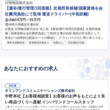
日翔物流株式会社
【瀬谷/運行管理/1回面接】次期所長候補!国家資格を会
社費用負担にて取得 運送ドライバー(中長距離)
34万円～35万円
月給
神奈川県横浜市瀬谷区
企業名 日翔物流株式会社 求人名 【瀬谷/運行管理/1回面接】次期所長候
補！国家資格を会社費用負担にて取得 仕事の内容 物流の司令塔として、
安全かつ効率的な配送ルートの構築と、ドライバーの心に寄り添うマネジ
メントを担います。 ■配送スケジュール・ルートの最適化 ■ドライバーの
業界未経験歓迎
資格取得支援あり
転勤なし
完全週休2日制
点呼、健康管理、安全指導 ■車両のメンテナンス計画および管理 ■トラブ
ル発生時の迅速な対応と指示 ■社内システムへのデータ入力・管理業務 募
集職種 【瀬谷/運行管理/1回面接】次期所長候補！国家資格を会社費用負
担にて取得
あなたにおすすめの求人
正社員
キリンアンドコミュニケーションズ株式会社
中野本社【お客様相談室】お客様のお声をもとにより良
い商品づくりへ貢献 インバウンドコールスタッフ
≪★コミュニケーションを通してキリンのファンを増やしませんか？★≫ お客様のお声