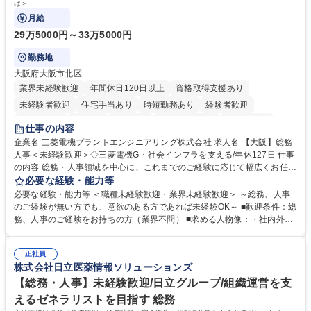
は＞
月給
29万5000円～33万5000円
勤務地
大阪府大阪市北区
業界未経験歓迎
年間休日120日以上
資格取得支援あり
未経験者歓迎
住宅手当あり
時短勤務あり
経験者歓迎
退職金あり
在宅OK
賞与あり
完全週休2日制
交通費支給
仕事の内容
駅近5分以内
土日祝休み
服装自由
寮・社宅あり
食事補助あり
企業名 三菱電機プラントエンジニアリング株式会社 求人名 【大阪】総務
人事＜未経験歓迎＞◇三菱電機G・社会インフラを支える/年休127日 仕事
の内容 総務・人事領域を中心に、これまでのご経験に応じて幅広くお任せ
します。 ＜具体的には＞ ・総務/人事労務（給与・社保・勤怠管理など）
必要な経験・能力等
・採用・教育研修 ・福利厚生運用 など ※基本的には事務所勤務ですが、
必要な経験・能力等 ＜職種未経験歓迎・業界未経験歓迎＞ ～総務、人事
採用や教育等の業務内容により、関西圏以外への日帰り・宿泊を伴う国内
のご経験が無い方でも、意欲のある方であれば未経験OK～ ■歓迎条件：総
出張もございます。 ※担当業務を持ちつつ、お互いに助け合いながら、総
務、人事のご経験をお持ちの方（業界不問） ■求める人物像：・社内外の
務部という組織として協力しながら進める体制です。 募集職種 【大阪】
関係各部門との調整を率先して行い、業務を円滑に遂行できる協調性やコ
総務人事＜未経験歓迎＞◇三菱電機G・社会インフラを支える/年休127日
ミュニケーション能力を持っている方 ・人事総務領域に興味がありゼネラ
正社員
リスト志向をお持ちの方 学歴・資格 学歴：大学院 大学 語学力： 資格：
株式会社日立医薬情報ソリューションズ
【総務・人事】未経験歓迎/日立グループ/組織運営を支
えるゼネラリストを目指す 総務