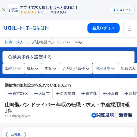
アプリで求人探しをもっと便利に！
インストール
レビュー高評価
無料
会員ログイン
/
転職・求人トップ
山崎製パン ドライバー 年収
検索条件を設定する
勤務地
職種
年収
こだわり条件
雇用形態
新着のみ
勤務地の追加設定を忘れていませんか？
東京23区
大阪市
名古屋市
東京都
横浜市
川崎
山崎製パン ドライバー 年収の転職・求人・中途採用情報
1
件
関連度順
新着順
1
〜
1
件目を表示中
正社員