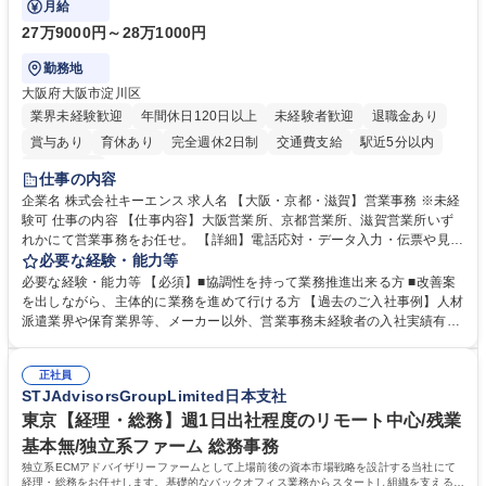
月給
27万9000円～28万1000円
勤務地
大阪府大阪市淀川区
業界未経験歓迎
年間休日120日以上
未経験者歓迎
退職金あり
賞与あり
育休あり
完全週休2日制
交通費支給
駅近5分以内
土日祝休み
仕事の内容
企業名 株式会社キーエンス 求人名 【大阪・京都・滋賀】営業事務 ※未経
験可 仕事の内容 【仕事内容】大阪営業所、京都営業所、滋賀営業所いず
れかにて営業事務をお任せ。 【詳細】電話応対・データ入力・伝票や見積
の作成・カタログ送付・来客対応・営業所内で発生する事務業務や業務改
必要な経験・能力等
善をお任せ。 【教育制度】ご入社後、育成担当とペアになりながらOJTに
必要な経験・能力等 【必須】■協調性を持って業務推進出来る方 ■改善案
て業務を覚えていただくことが可能です。業務システムがきちんと構築さ
を出しながら、主体的に業務を進めて行ける方 【過去のご入社事例】人材
れているため、スムーズに仕事に慣れることができる環境です。また、
派遣業界や保育業界等、メーカー以外、営業事務未経験者の入社実績有
「チームで成果を出す文化」があり、良いやり方を積極的に共有しながら
【当社の事務職について】単なる事務ではなく主体性を発揮したサポート
常に改善を目指す風土のため、安心して業務に取り組んでいただけます。
により、キーエンスの付加価値向上に貢献します。ベースの定型業務に加
募集職種 【大阪・京都・滋賀】営業事務 ※未経験可
正社員
えて、お客様や社員の状況に合わせ、能動的なサポート、改善の動きも期
STJAdvisorsGroupLimited日本支社
待され。組織を支えるスペシャリストとして、チームに貢献し、結果的に
社員から頼られる存在になることができます。平均19:30の退勤以降の業
東京【経理・総務】週1日出社程度のリモート中心/残業
務の持ち帰りも禁止されており、メリハリのある働き方となります。 学
基本無/独立系ファーム 総務事務
歴・資格 学歴：大学院 大学 高専 短大 語学力： 資格：
独立系ECMアドバイザリーファームとして上場前後の資本市場戦略を設計する当社にて
経理・総務をお任せします。基礎的なバックオフィス業務からスタートし組織を支える専