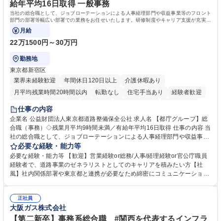
資格：
給年平均16日取得 一般事務
当社の総合職として、ジョブローテーションによる人事経理部門や収益事業等のフロント
部門の部署等幅広い部署での業務をお任せいたします。研修制度やキャリア支援が充実し
ております！ ※下記業務詳細
月給
22万1500円～30万円
勤務地
東京都新宿区
業界未経験歓迎
年間休日120日以上
介護休暇あり
月平均残業時間20時間以内
転勤なし
住宅手当あり
経験者歓迎
研修あり
退職金あり
賞与あり
完全週休2日制
交通費支給
仕事の内容
駅近5分以内
資格取得手当あり
食事補助あり
企業名 公益財団法人東京都道路整備保全公社 求人名 【都庁グループ】総
合職（事務）◇残業月平均9時間未満／有給年平均16日取得 仕事の内容 当
社の総合職として、ジョブローテーションによる人事経理部門や収益事業
等のフロント部門の部署等幅広い部署での業務をお任せいたします。研修
必要な経験・能力等
制度やキャリア支援が充実しております！ ※下記業務詳細 【業務詳細】■
必要な経験・能力等 【歓迎】営業経験or総務/人事/経理経験or官公庁職員
管理部門：広報、人事、経理など当公社の運営に係る管理業務 ■収益部
経験者で、道路事業のゼネラリストとしてのキャリアを積みたい方【社
門：駐車場の新規開拓、管理運営、新宿駅西口広場の「イベントコーナ
風】社内関係部署や東京都と連携が必要なため綿密にコミュニケーション
ー」などの管理運営 ■道路部門：整備の急がれる骨格幹線道路や木造住宅
を図っています。 【業務の魅力】■幅広く携われる：総合職（事務）で
密集地域の特定整備路線の用地取得、道路に関する普及啓発事業、都内の
は、駐車場の管理運営や道路用地の取得、公益財団法人の中枢を担う管理
道路施設や道路工事現場の見学ツアー事業 ※入社後は上記いずれかの部門
正社員
部門など多岐に渡る業務を経験できます。 ■様々なプロジェクト：駐車場
大阪ガス株式会社
へ配属。※業務内容変更の範囲：会社の定める業務 募集職種 【都庁グル
事業の他、新宿駅西口広場内に設置された照明を兼ねた広告「ブライトサ
ープ】総合職（事務）◇残業月平均9時間未満／有給年平均16日取得
イン」の管理運営を行うなど、事業収益を生み出す活動を積極的に行って
【第二新卒】事務系総合職 #関西を代表するインフラ