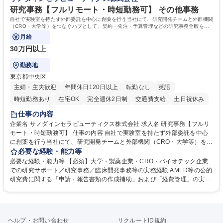
歴・資格 学歴：大学院 大学 高専 短大 専修学校 高校 語学力： 資格：
研究事務【フルリモート・時短勤務可】 その他事務
自社で実験室を持たず外部委託を中心に創薬を行う当社にて、研究開発チームと外部機関
（CRO・大学等）をつなぐハブとして、契約・発注・予算管理などの研究事務全般をお
任せします。
月給
30万円以上
勤務地
東京都中央区
主婦・主夫歓迎
年間休日120日以上
転勤なし
英語
時短勤務あり
在宅OK
完全週休2日制
交通費支給
土日祝休み
仕事の内容
企業名 サノダインセラピューティクス株式会社 求人名 研究事務【フルリ
モート・時短勤務可】 仕事の内容 自社で実験室を持たず外部委託を中心
に創薬を行う当社にて、研究開発チームと外部機関（CRO・大学等）をつ
なぐハブとして、契約・発注・予算管理などの研究事務全般をお任せしま
必要な経験・能力等
す。 ■見積取得、発注、検収、請求処理等の事務手続き ■委託先との定例
必要な経験・能力等 【必須】大学・製薬企業・CRO・バイオテック企業
会議の調整・アジェンダ準備・議事録作成 ■研究報告書、試験関連資料、
での研究サポート／研究事務／臨床開発事務等の実務経験 AMED等の公的
SOP等の整備・版管理・保管 ■研究開発の進捗・タイムライン・予算執行
研究費に関する「申請・報告書類の作成補助」および「経費管理」の実務
管理サポート ■AMED等公的研究費の申請・報告書類作成補助および経費
経験 【尚可】 ■URA経験または産学連携・研究費管理の経験 ■AMED等の
管理 ■社内外関係者との連絡調整・その他研究開発に関わる総務・庶務 募
公的研究費の申請・執行管理経験 ■英語での文書読解・メール対応力 【働
集職種 研究事務【フルリモート・時短勤務可】
き方について】フルリモートやハイブリッド勤務、時短勤務など個々のラ
イフスタイルに応じた柔軟な働き方が可能です。育児や介護との両立も応
ヘルプ・お問い合わせ
リクルートID規約