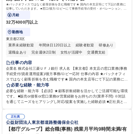
★バックオフィスではなく顧客折衝を含む職種です★ 国内の本支店等にて下記の業務に
従事していただきます。 ■窓口/後方/ロビーにて事務手続等の受付・オペレーション、お
客様対応
月給
32万4000円以上
勤務地
東京都23区
業界未経験歓迎
年間休日120日以上
経験者歓迎
研修あり
退職金あり
完全週休2日制
女性が活躍中
交通費支給
土日祝休み
仕事の内容
企業名 株式会社三菱ＵＦＪ銀行 求人名 【東京都】本支店の窓口業務(事務
手続受付/資産運用提案)/後方事務/ロビー応対 仕事の内容 ★バックオフィ
スではなく顧客折衝を含む職種です★ 国内の本支店等にて下記の業務に従
事していただきます。 ■窓口/後方/ロビーにて事務手続等の受付・オペレ
必要な経験・能力等
ーション、お客様対応 ■窓口にて、ご来店された個人のお客様に対して金
必要な経験・能力等 【必須】★顧客折衝経験を活かしてご活躍可能な環境
融商品のご提案 ■効率的な事務運用の検討・構築等 ≪業務紹介：ご応募前
です。 ■販売or接客or窓口業務or営業経験をお持ちの方(業界不問) ※対話
に必ずご覧ください≫ ※記事 https://www.mysite.bk.mufg.jp/career/circle/
を通じてニーズをヒアリングし対応/提案を実施した経験必須 ■正社員とし
article17/ ※動画 https://youtu.be/H-S7HaJqqbg 募集職種 【東京都】本支
ての就業経験1年以上 【歓迎】■金融業界での就業経験■銀行での預金為替
店の窓口業務(事務手続受付/資産運用提案)/後方事務/ロビー応対
事務経験 ■金融商品の提案・販売経験 ≪魅力≫研修やOJT環境が整ってい
正社員
るので安心して入行いただけます。 幅広いキャリアの選択肢があり、公募
公益財団法人東京都道路整備保全公社
や社内副業等を活用し、 一人ひとりが挑戦できるカルチャーが浸透してい
ます。 学歴・資格 学歴：大学院 大学 高専 短大 専修学校 高校 語学力：
【都庁グループ】総合職(事務) 残業月平均9時間未満/有