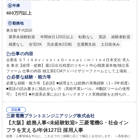
任担当として広く活躍できる環境です。
年俸
400万円以上
勤務地
東京都千代田区
業界未経験歓迎
年間休日120日以上
転勤なし
英語
経験者歓迎
残業なし
在宅OK
完全週休2日制
交通費支給
土日祝休み
仕事の内容
企業名 ＳＴＪＡｄｖｉｓｏｒｓＧｒｏｕｐＬｉｍｉｔｅｄ日本支社 求人
名 東京【経理・総務】週1日出社程度のリモート中心/残業基本無/独立系
ファーム 仕事の内容 独立系ECMアドバイザリーファームとして上場前後
の資本市場戦略を設計する当社にて経理・総務をお任せします。基礎的な
必要な経験・能力等
バックオフィス業務からスタートし組織を支える専任担当として広く活躍
必要な経験・能力等 【必須】■経理または総務の実務経験（1～3年程度）
できる環境です。 ■日常経理、月次および年次決算サポート業務 ■本国
■英語の読み書きに抵抗がない方（高校卒業レベル。AI翻訳ツールの使用
（グローバル）との英文メール対応（AI翻訳ツール等を使用しての対応で
可）【尚可】■外資系企業におけるバックオフィス実務経験をお持ちの方
問題ございません） ■オフィス環境整備、郵便物の発送・受取等の総務業
【必須・尚可要件】簿記などの特別な資格や、TOEIC等のスコアは求めて
務全般 ■その他バックオフィス関連サポート ※ご経験に合わせて無理なく
おりません。日々の事務処理を丁寧かつ正確に行える方を歓迎します。
業務をお任せします。残業も基本的には発生せず、ご自身のペースで業務
正社員
【働き方について】現在は週4日程度の在宅勤務を実施しており、ワーク
三菱電機プラントエンジニアリング株式会社
を進めやすく定着率の高い環境です。 募集職種 東京【経理・総務】週1日
ライフバランスを重視する方に最適な環境です（フルリモートも面接で相
出社程度のリモート中心/残業基本無/独立系ファーム
談可）。【求める人物像】幅広いバックオフィス業務に柔軟に対応でき、
【大阪】総務人事<未経験歓迎> 三菱電機G・社会イン
社内外と円滑にコミュニケーションを取りながら業務を推進できる方 学
フラを支える/年休127日 採用人事
歴・資格 学歴：大学院 大学 高専 短大 専修学校 高校 語学力： 資格：
総務・人事領域を中心に、これまでのご経験に応じて幅広くお任せします。 ＜具体的に