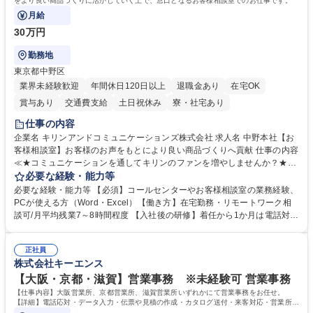
をより良い商品づくりに活かしていく上で、窓口となるお客様相談室でのお仕事です。
月給
30万円
勤務地
東京都中野区
業界未経験歓迎
年間休日120日以上
退職金あり
在宅OK
賞与あり
交通費支給
土日祝休み
寮・社宅あり
仕事の内容
企業名 キリンアンドコミュニケーションズ株式会社 求人名 中野本社【お
客様相談室】お客様のお声をもとにより良い商品づくりへ貢献 仕事の内容
≪★コミュニケーションを通してキリンのファンを増やしませんか？★≫
お客様のお声をより良い商品づくりに活かしていく上で、窓口となるお客
必要な経験・能力等
様相談室でのお仕事です。 日々お客様からいただくキリングループへのご
必要な経験・能力等 【必須】コールセンターやお客様相談室の業務経験、
意見を、企業活動に活かしています。お客様からの声に迅速かつ誠意をも
PCが使える方（Word・Excel）【働き方】在宅勤務・リモートワーク相
って対応、情報提供するとともにグループ内活動に反映しています。 【具
談可/月平均残業7～8時間程度 【入社後の研修】着任から1か月は電話対応
体的には】電話応対、メール、お手紙対応、ご指摘品調査報告書作成、有
のOJTを中心に実施し、電話対応に慣れた段階でメール・手紙のOJTを実
人チャットボット対応など。 【1日の対応件数】■電話：月間一人当たり
施する予定です。独り立ち以降もしっかりフォローする体制を整えていま
平均100件前後■メール・手紙：同上40件前後 募集職種 中野本社【お客様
正社員
すのでご安心ください。 【当社について】キリングループの広報機能を担
株式会社キーエンス
相談室】お客様のお声をもとにより良い商品づくりへ貢献
う会社として、お客様との出会いを大切にし、磨き上げたホスピタリティ
を込めてコミュニケーションをとりながら広報関連業務を行っておりま
【大阪・京都・滋賀】営業事務 ※未経験可 営業事務
す。 学歴・資格 学歴：大学院 大学 高専 短大 専修学校 高校 語学力： 資
【仕事内容】大阪営業所、京都営業所、滋賀営業所いずれかにて営業事務をお任せ。
格：
【詳細】電話応対・データ入力・伝票や見積の作成・カタログ送付・来客対応・営業所内
で発生する事務業務や業務改善をお任せ。