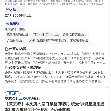
入社直後は労務（労務管理・給与計算・安全衛生・福利厚生等）からお任せいたします。
将来は総務・採用・教育業務へ守備範囲を広げ、組織運営を支えるゼネラリストをめざせ
ます。
月給
27万7000円以上
勤務地
東京都千代田区
業界未経験歓迎
年間休日120日以上
資格取得支援あり
介護休暇あり
月平均残業時間20時間以内
未経験者歓迎
住宅手当あり
時短勤務あり
退職金あり
在宅OK
賞与あり
仕事の内容
育休あり
完全週休2日制
交通費支給
土日祝休み
寮・社宅あり
企業名 株式会社日立医薬情報ソリューションズ 求人名 【総務・人事】未
経験歓迎/日立グループ/組織運営を支えるゼネラリストを目指す 仕事の内
容 入社直後は労務（労務管理・給与計算・安全衛生・福利厚生等）からお
任せいたします。将来は総務・採用・教育業務へ守備範囲を広げ、組織運
必要な経験・能力等
営を支えるゼネラリストをめざせます。 ・初期業務：労働時間管理、給与
必要な経験・能力等 ★未経験歓迎！ ★人事・総務領域を横断的に経験し
計算、社会保険対応、福利厚生管理、安全衛生、健康経営推進等をお任せ
幅広いスキルを身につけたい方におすすめ！ ■労務管理(給与計算・社会保
します。ご経験に応じて、休職者管理など、幅広く経験を積んでいただき
険手続き・勤怠管理など)に関心があり主体的に取り組める方 ※労務経験
ます。 ・将来的な広がり：総務・採用・教育・税務対応・経営企画等。
者は早期にご活躍いただけます。 ■チームで仕事を推進できる方■将来は
★メンバーがマンツーマンで丁寧に教えるため、ご経験が浅くても安心！
マネジメント職として活躍したい 【尚可】■人事、労務、採用、教育業務
幅広く経験を積みたい意欲がある方に最適な環境です。 募集職種 【総
正社員
のご経験 ■労務管理（給与計算・社会保険手続き・勤怠管理など）の経験
株式会社三菱UFJ銀行
務・人事】未経験歓迎/日立グループ/組織運営を支えるゼネラリストを目
■衛生管理者の資格をお持ちの方 学歴・資格 学歴：大学院 大学 高専 短大
指す
専修学校 高校 語学力： 資格：
【東京都】本支店の窓口業務(事務手続受付/資産運用提
案)/後方事務/ロビー応対 その他事務