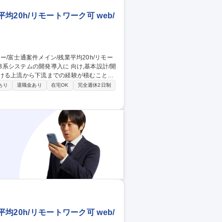
均20h/リモートワーク可 web/
おける上流から下流までの経験が積むことが
あり
退職金あり
在宅OK
完全週休2日制
磨しながら自己成長を叶える事が出来、困
力グループを基盤としており,安定性は抜群！
となっており、働きやすい環境を整えておりま
均20h/リモートワーク可
均20h/リモートワーク可 web/