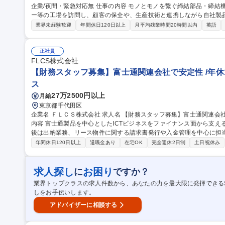
企業/夜間・緊急対応無 仕事の内容 モノとモノを繋ぐ締結部品・締結機械を手掛ける当社にて、大手自動車メーカ
ー等の工場を訪問し、顧客の保全や、生産技術と連携しながら自社製品の保全を
問合せ対応 ■出荷前検査・評価・修理 ■納入設置・保守点検 ■マニュ
業界未経験歓迎
年間休日120日以上
月平均残業時間20時間以内
英語
夜間の呼び出し対応などは発生いたしません。 募集職種 【豊橋/サービスエンジニア】未経験OK/離職率3％の外
資系企業/夜間・緊急対応無
正社員
FLCS株式会社
【財務スタッフ募集】富士通関連会社で安定性 /年休1
ス
27万2500円以上
月給
東京都千代田区
企業名 ＦＬＣＳ株式会社 求人名 【財務スタッフ募集】富士通関連会社で安定性◎/年休126日/離職率低◎ 仕事の
内容 富士通製品を中心としたICTビジネスをファイナンス面から支える
後は出納業務、リース物件に関する請求書発行や入金管理を中心に担
への理解を深めながら、将来的には資金調達（銀行借入等）や資金計
年間休日120日以上
退職金あり
在宅OK
完全週休2日制
土日祝休み
務全般に携わっていただきます。 募集職種 【財務スタッフ募集】富士通関連会社で安定性◎/年休126日/離職率低
◎
求人探し
お困り
に
ですか？
業界トップクラスの求人件数から、あなたの力を最大限に発揮できる
しをお手伝いします。
アドバイザーに相談する