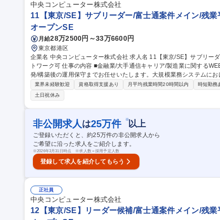
中央コンピューター株式会社
11【東京/SE】サブリーダー/富士通案件メイン/残業平
オープンSE
28万2500円～33万6600円
月給
東京都港区
企業名 中央コンピューター株式会社 求人名 11【東京/SE】サブリーダー/富士通案件メイン/残業平均20h/リモー
トワーク可 仕事の内容 ■金融業/大手通信キャリア/製造業に関するWEB系システムの開発導入に 向け,基本設計/開
発/構築後の運用保守までお任せいたします。大規模業務システムに
できます！ ◆チームを率いて案件に携わっていける方を募集しております。経験に応じてPLPMをお任せしま
業界未経験歓迎
資格取得支援あり
月平均残業時間20時間以内
時短勤務
す。◆案件はチーム制（3～6名）で参画しており、常に仲間と切磋琢
土日祝休み
った時は気軽に相談できる環境です。★富士通/関電グループ/四国電
残業月17.8Hと少なく、各種福利厚生制度を完備！離職率も3.91%
す。 募集職種 11【東京/SE】サブリーダー/富士通案件メイン/残業平
※
非公開求人
25
万件
は
以上
ご登録いただくと、約
25
万件の非公開求人から
ご希望に沿った求人をご紹介します。
※
2026年3月31日時点 ※求人数＝採用予定人数
登録して求人を紹介してもらう
正社員
中央コンピューター株式会社
12【東京/SE】リーダー候補/富士通案件メイン/残業平