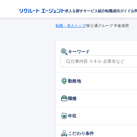
求人を探す
サービス紹介
転職成功ガイド
お
転職・求人トップ
/
富士通グループ 中途採用
キーワード
勤務地
職種
年収
こだわり条件