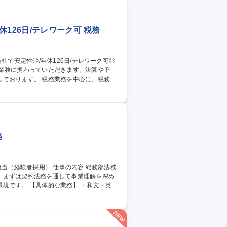
126日/テレワーク可 税務
業務に携わっていただきます。決算や予
務を中心に、税務申
・年次決算、予算業務、新リース会計基準
監査資料作成、質疑応答等）および税理士
将来的には財務経理部門の幅広い業務を担
関連会社で安定性◎/年休126日/テレワーク可◎
務
。まずは契約法務を通して事業理解を深め
 ・和文・英文
各種プロジェクトの支援業務、子会社への
範な業務もお任せします。 ・紛争案件対応
局等）／・M&A案件の法務対応 ※特定分
できます。 募集職種 【法務】国内・海外の企業法務担当（経験者採用）