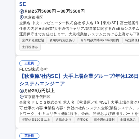
SE
25万5600円～30万3500円
月給
東京都港区
企業名 中央コンピューター株式会社 求人名 10【東京/SE】富士通案件メイン/残業平均20h以下/リモートワーク可
仕事の内容 ■金融業/大手通信キャリア/製造業に関するWEB系システム
運用保守までお任せします。大規模業務システムにおける上流から下流までの経験
と上流にかかわりたい、要件定義などをしていきたいという方の募集で
業界未経験歓迎
資格取得支援あり
月平均残業時間20時間以内
時短勤務
しており、常に仲間と切磋琢磨しながら自己成長を叶える事が出来、
土日祝休み
富士通/関電グループ/四国電力グループを基盤としており,安定性は抜群
度を完備！離職率も3.91%となっており、働きやすい環境を整えております。 募集職種 10【東京/S
件メイン/残業平均20h以下/リモートワーク可
正社員
FLCS株式会社
【秋葉原/社内SE】大手上場企業グループ/年休126日
システムエンジニア
29万円以上
月給
東京都千代田区
企業名 ＦＬＣＳ株式会社 求人名 【秋葉原／社内SE】大手上場企業グループ/年休126日/社内のDX化を推進/在宅
可 仕事の内容 ◆業務内容：弊社の社内システム全般(業務システム、メール等の基盤システム、コーポレートネッ
トワーク、セキュリティ他)に渡る、企画、開発および運用サポートを担っていただき
組織業務を率先垂範いただくとともに、部門をリードし、業務の継続
年間休日120日以上
退職金あり
在宅OK
完全週休2日制
土日祝休み
ていただきます。 また、社内関係部署との運用調整やＤＸ化の企画
業務にあたっていただきます。 ※業務詳細は備考欄にも記載ございます。 募集職種 【秋葉原／社内SE
場企業グループ/年休126日/社内のDX化を推進/在宅可
正社員