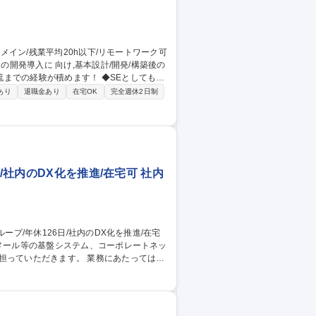
の開発導入に 向け,基本設計/開発/構築後の
が積めます！ ◆SEとしてもっ
す。◆案件はチーム制（3～6名）で参画
あり
退職金あり
在宅OK
完全週休2日制
困った時は気軽に相談できる環境です。★
！残業月17.8Hと少なく、各種福利厚生制
E】富士通案
/社内のDX化を推進/在宅可 社内
ます。 業務にあたっては、
的な改善や問題の早期解決に手腕を振るっ
、協力会社との調整などで、関係者と連携し
】大手上