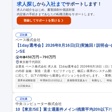
も可能 【PJ体制】チーム規模5～10名（プロパー中心のチーム体制
求人探し
入社まで
から
サポートします！
中心） 募集職種 【開発エンジニア/COBOL】プライム案件7割・
求人の紹介をはじめ、書類添削や面談対策
内定後の手続きまであなたの転職活動をサポートします。
登録してサポートを受ける
正社員
ベース株式会社
【1day選考会】2026年8月16日(日)実施回 / 説明会
ンSE
450万円～790万円
年俸
東京都千代田区
企業名 ベース株式会社 求人名 【1day選考会】2026年8月16日（日）実施回 / 説明会～内定まで1日で完結！ 仕事
の内容 金融・製造・流通・モビリティなど、幅広い業界のシステム開
に応じて、以下の領域から最適なポジションをお任せします。 ・業務系システム（金融／製造／流通 ほか）の設
計・開発・保守 ・各種パッケージ（SAP、ServiceNow など）の導入
業界未経験歓迎
年間休日120日以上
資格取得支援あり
転勤なし
時短
e、GCP など）の設計・構築 ・サーバ／ネットワークの設計・構築
土日祝休み
応じてアサインします。 募集職種 【1day選考会】2026
正社員
中央コンピューター株式会社
10【東京/SE】富士通案件メイン/残業平均20h以下/