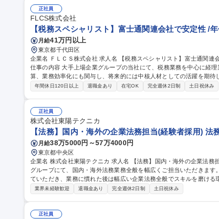
正社員
FLCS株式会社
【税務スペシャリスト】富士通関連会社で安定性 /年休
41万円以上
月給
東京都千代田区
企業名 ＦＬＣＳ株式会社 求人名 【税務スペシャリスト】富士通関連会社で安定性◎/年休126日/テレワーク可◎
仕事の内容 大手上場企業グループの当社にて、税務業務を中心に経理
算、業務効率化にも関与し、将来的には中核人材としての活躍を期待しております。 税務業
告書の基礎資料作成をご担当いただきます。あわせて、月次・四半期
年間休日120日以上
退職金あり
在宅OK
完全週休2日制
土日祝休み
対応、業務効率化、リースシステム関連業務に加え、監査法人対応（
法人対応（各種申告・税務相談対応等）にも携わっていただきます。
っていただきます。 募集職種 【税務スペシャリスト】富士通
正社員
株式会社東陽テクニカ
【法務】国内・海外の企業法務担当(経験者採用) 法
38万5000円～57万4000円
月給
東京都中央区
企業名 株式会社東陽テクニカ 求人名 【法務】国内・海外の企業法務担当（経験者採用） 仕事の内容 総務部法務
グループにて、国内・海外法務業務全般を幅広くご担当いただきます
ていただき、業務に慣れた後は幅広い企業法務全般でスキルを磨ける環境です。 【具体的な業務】
契約書の作成、審査、修正（和文7割／英文3割）／・社内法律相談、
業界未経験歓迎
退職金あり
完全週休2日制
土日祝休み
法務支援／・社内セミナーの開催 ★適性やご経験に応じて、以下の広
／・特許や商標等の知的財産の取得、管理／・会社法務（取締役会事務
野に限定されず、企業法務全般で活躍
正社員