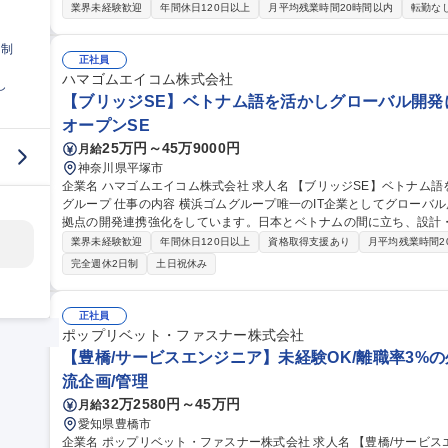
ます。 ■業務詳細：当社CADソフトウェアの特徴を紹介するためのデモンストレーションを忠実に習得し、新規/
業界未経験歓迎
年間休日120日以上
月平均残業時間20時間以内
転勤な
既存のお客様向けに実施いただきます。数字の責任を負うことはない
品を魅力付けしていただく事に集中する事が可能です。デモンストレ
日制
導を行うインストラクターへのステップアップも図れます。 募集職種 【未経験歓迎】国内唯一のサービスを浸透
正社員
させる重要職種/富士通グループ/在宅可
ハマゴムエイコム株式会社
し
【ブリッジSE】ベトナム語を活かしグローバル開発に携
オープンSE
25万円～45万9000円
月給
神奈川県平塚市
企業名 ハマゴムエイコム株式会社 求人名 【ブリッジSE】ベトナム語を活かしグローバル開発に携わる/横浜ゴム
グループ 仕事の内容 横浜ゴムグループ唯一のIT企業としてグローバル展開を進める当社では、ベトナム等アジア
拠点の開発連携強化をしています。日本とベトナムの間に立ち、設計
を募集します。 【業務例】タイヤの製造工程における進捗管理の見える化やAIを活用したタイヤの設計支援ツー
業界未経験歓迎
年間休日120日以上
資格取得支援あり
月平均残業時間2
ル開発、デジタル技術活用に向けた各種基幹システムのモダナイズ等
完全週休2日制
土日祝休み
力】■親会社のIT部門とは風通しもよく、提案したプランを実行でき
ため、自分の目指したいと思ったことが起案しやすくチャレンジすることができる職
ジSE】ベトナム語を活かしグローバル開発に携わる/横浜ゴムグルー
正社員
ポップリベット・ファスナー株式会社
【豊橋/サービスエンジニア】未経験OK/離職率3%の
流企画/管理
32万2580円～45万円
月給
愛知県豊橋市
企業名 ポップリベット・ファスナー株式会社 求人名 【豊橋/サービスエンジニア】未経験OK/離職率3％の外資系