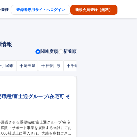
企業様
登録者専用サイトへログイン
新規会員登録（無料）
用情報
関連度順
新着順
川崎市
埼玉県
神奈川県
千葉市
大阪府
千葉県
種/富士通グループ/在宅可 そ
000社以上に導入され、実績も多数ござい