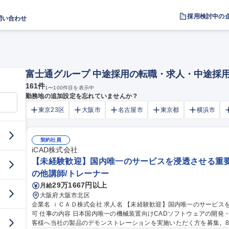
採用検討中の
問い合わせ
富士通グループ 中途採用の転職・求人・中途採
161
件
1
〜
100
件目を表示中
勤務地の追加設定を忘れていませんか？
東京23区
大阪市
名古屋市
東京都
横浜市
契約社員
iCAD株式会社
【未経験歓迎】国内唯一のサービスを浸透させる重要職
の他講師/トレーナー
29万1667円以上
月給
大阪府大阪市北区
企業名 ｉＣＡＤ株式会社 求人名 【未経験歓迎】国内唯一のサービスを浸透させる重要職種/富士通グループ/在宅
可 仕事の内容 日本国内唯一の機械装置向けCADソフトウェアの開発・拡販・サポート事業を展開する当社にてお
客様へ当社の製品のデモンストレーションを実施いただく方を募集。8,