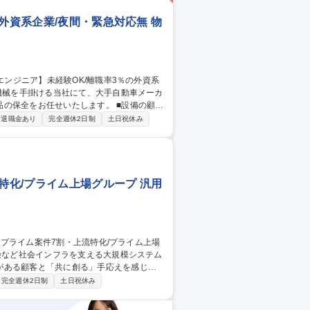
外資系企業/夜間・緊急対応無 物
お任せいたします。 ■設備の顧客
アル作成・翻訳 ■グループ対応 ＊緊急対応や
退職金あり
完全週休2日制
土日祝休み
特化/プライム上場グループ 汎用
がある顧客と「共に創る」手応えを感じら
完全週休2日制
土日祝休み
PRJを提示するため、ミスマッチのないキ
数年後にJavaプロジェクトへの異動・研修受講