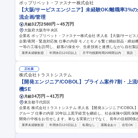
ポップリベット・ファスナー株式会社
【大阪/サービスエンジニア】未経験OK/離職率3%の
流企画/管理
32万2580円～45万円
月給
大阪府大阪市中央区
企業名 ポップリベット・ファスナー株式会社 求人名 【大阪/サービスエンジニア】未経験OK/離職率3％の外資系
企業/夜間・緊急対応無 仕事の内容 モノとモノを繋ぐ締結部品・締結機械を手掛ける当社にて、大手自動車メーカ
ー等の工場を訪問し、顧客の保全や、生産技術と連携しながら自社製品の保全を
問合せ対応 ■出荷前検査・評価・修理 ■納入設置・保守点検 ■マニュ
業界未経験歓迎
年間休日120日以上
月平均残業時間20時間以内
英語
夜間の呼び出し対応などは発生いたしません。 募集職種 【大阪/サービスエンジニア】未経験OK/離職率3％の外
資系企業/夜間・緊急対応無
正社員
株式会社トラストシステム
【開発エンジニア/COBOL】プライム案件7割・上流
機SE
34万円～41万円
月給
東京都千代田区
企業名 株式会社トラストシステム 求人名 【開発エンジニア/COBOL】プライム案件7割・上流特化/プライム上場
グループ 仕事の内容 10年以上黒字経営を継続し、社会保険や国民保険など社会インフラを支える大規模システム
開発の中核をお任せします。単なる実装だけでなく、長年の信頼関係
れる環境です。 【業務内容】要件定義からリリースまで一貫して対応。顧客業務に精通し、ビジネスをITでまと
業界未経験歓迎
年間休日120日以上
転勤なし
退職金あり
在宅OK
め上げる「ビジネスタイプ」のエンジニアを目指せます。入社前に参画
ャリア形成が可能です。 【開発環境】言語：COBOL DB：DB2 ※