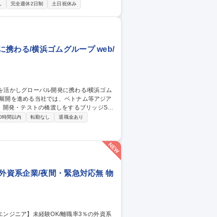
し
完全週休2日制
土日祝休み
ので、お客様に対してしっかりと当社の製
ーション業務経験を経て、お客様に操作指
わる/横浜ゴムグループ web/
・開発・テストの橋渡しをするブリッジSE
0時間以内
転勤なし
退職金あり
、多岐にわたりご担当いただきます。 【魅
る環境。自発的な提案や行動を重視している
場です。 募集職種 【ブリッ
プ
外資系企業/夜間・緊急対応無 物