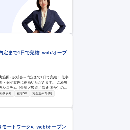
。本社近くのラボ環境orリモートでの開発が
上流特化/プライム上場グループ
~内定まで1日で完結! web/オープ
発・保守案件に参画いただきます。 ご経験
・カスタマイズ ・クラウド（AWS、Azur
勤務あり
在宅OK
完全週休2日制
・運用 ※スキルセットおよびキャリア志向に
年8月16日（日）実施回 / 説明会～内定まで1日で完結！
リモートワーク可 web/オープン