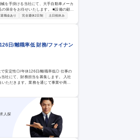
お任せいたします。 ■設備の顧客
アル作成・翻訳 ■グループ対応 ＊緊急対応や
退職金あり
完全週休2日制
土日祝休み
26日/離職率低 財務/ファイナン
当社にて、財務担当を募集します。 入社
当いただきます。業務を通じて事業や商流
画（金融機関・格付機関対応）など財務業
求人探