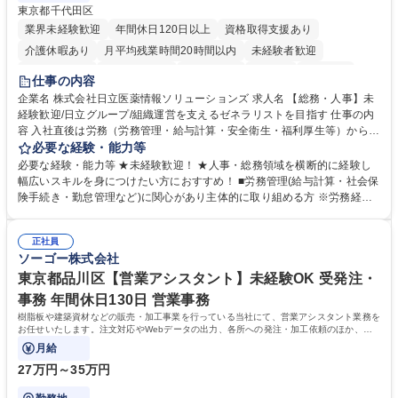
東京都千代田区
業界未経験歓迎
年間休日120日以上
資格取得支援あり
介護休暇あり
月平均残業時間20時間以内
未経験者歓迎
住宅手当あり
時短勤務あり
退職金あり
在宅OK
賞与あり
仕事の内容
育休あり
完全週休2日制
交通費支給
土日祝休み
寮・社宅あり
企業名 株式会社日立医薬情報ソリューションズ 求人名 【総務・人事】未
経験歓迎/日立グループ/組織運営を支えるゼネラリストを目指す 仕事の内
容 入社直後は労務（労務管理・給与計算・安全衛生・福利厚生等）からお
任せいたします。将来は総務・採用・教育業務へ守備範囲を広げ、組織運
必要な経験・能力等
営を支えるゼネラリストをめざせます。 ・初期業務：労働時間管理、給与
必要な経験・能力等 ★未経験歓迎！ ★人事・総務領域を横断的に経験し
計算、社会保険対応、福利厚生管理、安全衛生、健康経営推進等をお任せ
幅広いスキルを身につけたい方におすすめ！ ■労務管理(給与計算・社会保
します。ご経験に応じて、休職者管理など、幅広く経験を積んでいただき
険手続き・勤怠管理など)に関心があり主体的に取り組める方 ※労務経験
ます。 ・将来的な広がり：総務・採用・教育・税務対応・経営企画等。
者は早期にご活躍いただけます。 ■チームで仕事を推進できる方■将来は
★メンバーがマンツーマンで丁寧に教えるため、ご経験が浅くても安心！
マネジメント職として活躍したい 【尚可】■人事、労務、採用、教育業務
幅広く経験を積みたい意欲がある方に最適な環境です。 募集職種 【総
正社員
のご経験 ■労務管理（給与計算・社会保険手続き・勤怠管理など）の経験
ソーゴー株式会社
務・人事】未経験歓迎/日立グループ/組織運営を支えるゼネラリストを目
■衛生管理者の資格をお持ちの方 学歴・資格 学歴：大学院 大学 高専 短大
指す
専修学校 高校 語学力： 資格：
東京都品川区【営業アシスタント】未経験OK 受発注・
事務 年間休日130日 営業事務
樹脂板や建築資材などの販売・加工事業を行っている当社にて、営業アシスタント業務を
お任せいたします。注文対応やWebデータの出力、各所への発注・加工依頼のほか、電
話・メール対応等の事務業務を担当します。
月給
27万円～35万円