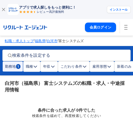
アプリで求人探しをもっと便利に！
インストール
レビュー高評価
無料
会員ログイン
/
/
/
転職・求人トップ
福島県
白河市
富士システムズ
検索条件を設定する
勤務地
職種
年収
こだわり条件
雇用形態
新着のみ
1
白河市（福島県） 富士システムズの転職・求人・中途採
用情報
条件に合った求人が 0件でした
検索条件を緩めて、再度検索してください