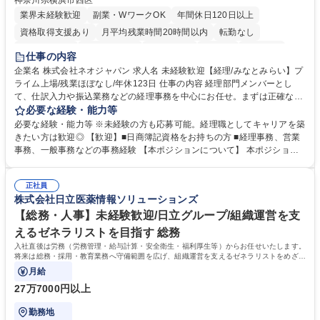
神奈川県横浜市西区
業界未経験歓迎
副業・WワークOK
年間休日120日以上
資格取得支援あり
月平均残業時間20時間以内
転勤なし
未経験者歓迎
時短勤務あり
退職金あり
在宅OK
賞与あり
仕事の内容
完全週休2日制
交通費支給
駅近5分以内
土日祝休み
服装自由
企業名 株式会社ネオジャパン 求人名 未経験歓迎【経理/みなとみらい】プ
ライム上場/残業ほぼなし/年休123日 仕事の内容 経理部門メンバーとし
寮・社宅あり
て、仕訳入力や振込業務などの経理事務を中心にお任せ。まずは正確な入
力・確認業務からスタートし、既存メンバーと一緒に業務を進めながら段
必要な経験・能力等
階的に経理知識を身につけていただきます。 【具体的には】 ■社内稟議に
必要な経験・能力等 ※未経験の方も応募可能。経理職としてキャリアを築
基づく仕訳入力 ■月末の振込業務 ■明細作成 ■伝票処理、記帳業務 ■既存
きたい方は歓迎◎ 【歓迎】■日商簿記資格をお持ちの方 ■経理事務、営業
メンバーの業務サポート 【将来的には】 ■月次決算補助 ■四半期・年次決
事務、一般事務などの事務経験 【本ポジションについて】 本ポジション
算補助 ■有価証券報告書など開示資料作成補助 ■海外子会社を含む連結決
の魅力は、プライム上場企業の経理部門で、未経験から経理キャリアをス
算補助 ※3～5年程度を目安に、徐々に決算業務へ業務範囲を広げていく
タートできる点です。まずは仕訳入力や振込業務など基礎的な業務から担
想定です。 募集職種 未経験歓迎【経理/みなとみらい】プライム上場/残業
正社員
当し、3～5年をかけて月次決算・四半期決算・開示資料作成補助などへス
株式会社日立医薬情報ソリューションズ
ほぼなし/年休123日
テップアップできます。また、残業は通常月ほぼなく、決算月でも10時間
未満のため、無理なく経理として専門性を身につけられる環境です。 学
【総務・人事】未経験歓迎/日立グループ/組織運営を支
歴・資格 学歴：大学院 大学 高専 短大 専修学校 高校 語学力： 資格：日商
えるゼネラリストを目指す 総務
簿記検定1級 日商簿記検定2級
入社直後は労務（労務管理・給与計算・安全衛生・福利厚生等）からお任せいたします。
将来は総務・採用・教育業務へ守備範囲を広げ、組織運営を支えるゼネラリストをめざせ
ます。
月給
27万7000円以上
勤務地