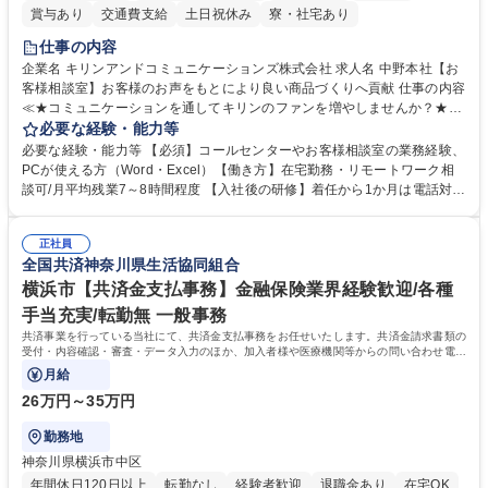
賞与あり
交通費支給
土日祝休み
寮・社宅あり
仕事の内容
企業名 キリンアンドコミュニケーションズ株式会社 求人名 中野本社【お
客様相談室】お客様のお声をもとにより良い商品づくりへ貢献 仕事の内容
≪★コミュニケーションを通してキリンのファンを増やしませんか？★≫
お客様のお声をより良い商品づくりに活かしていく上で、窓口となるお客
必要な経験・能力等
様相談室でのお仕事です。 日々お客様からいただくキリングループへのご
必要な経験・能力等 【必須】コールセンターやお客様相談室の業務経験、
意見を、企業活動に活かしています。お客様からの声に迅速かつ誠意をも
PCが使える方（Word・Excel）【働き方】在宅勤務・リモートワーク相
って対応、情報提供するとともにグループ内活動に反映しています。 【具
談可/月平均残業7～8時間程度 【入社後の研修】着任から1か月は電話対応
体的には】電話応対、メール、お手紙対応、ご指摘品調査報告書作成、有
のOJTを中心に実施し、電話対応に慣れた段階でメール・手紙のOJTを実
人チャットボット対応など。 【1日の対応件数】■電話：月間一人当たり
施する予定です。独り立ち以降もしっかりフォローする体制を整えていま
平均100件前後■メール・手紙：同上40件前後 募集職種 中野本社【お客様
正社員
すのでご安心ください。 【当社について】キリングループの広報機能を担
全国共済神奈川県生活協同組合
相談室】お客様のお声をもとにより良い商品づくりへ貢献
う会社として、お客様との出会いを大切にし、磨き上げたホスピタリティ
を込めてコミュニケーションをとりながら広報関連業務を行っておりま
横浜市【共済金支払事務】金融保険業界経験歓迎/各種
す。 学歴・資格 学歴：大学院 大学 高専 短大 専修学校 高校 語学力： 資
手当充実/転勤無 一般事務
格：
共済事業を行っている当社にて、共済金支払事務をお任せいたします。共済金請求書類の
受付・内容確認・審査・データ入力のほか、加入者様や医療機関等からの問い合わせ電話
対応や書類発送等を担当します。
月給
26万円～35万円
勤務地
神奈川県横浜市中区
年間休日120日以上
転勤なし
経験者歓迎
退職金あり
在宅OK