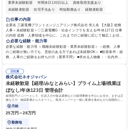
業界未経験歓迎
年間休日120日以上
資格取得支援あり
未経験者歓迎
住宅手当あり
時短勤務あり
経験者歓迎
退職金あり
在宅OK
賞与あり
完全週休2日制
交通費支給
仕事の内容
駅近5分以内
土日祝休み
服装自由
寮・社宅あり
食事補助あり
企業名 三菱電機プラントエンジニアリング株式会社 求人名 【大阪】総務
人事＜未経験歓迎＞◇三菱電機G・社会インフラを支える/年休127日 仕事
の内容 総務・人事領域を中心に、これまでのご経験に応じて幅広くお任せ
します。 ＜具体的には＞ ・総務/人事労務（給与・社保・勤怠管理など）
必要な経験・能力等
・採用・教育研修 ・福利厚生運用 など ※基本的には事務所勤務ですが、
必要な経験・能力等 ＜職種未経験歓迎・業界未経験歓迎＞ ～総務、人事
採用や教育等の業務内容により、関西圏以外への日帰り・宿泊を伴う国内
のご経験が無い方でも、意欲のある方であれば未経験OK～ ■歓迎条件：総
出張もございます。 ※担当業務を持ちつつ、お互いに助け合いながら、総
務、人事のご経験をお持ちの方（業界不問） ■求める人物像：・社内外の
務部という組織として協力しながら進める体制です。 募集職種 【大阪】
関係各部門との調整を率先して行い、業務を円滑に遂行できる協調性やコ
総務人事＜未経験歓迎＞◇三菱電機G・社会インフラを支える/年休127日
ミュニケーション能力を持っている方 ・人事総務領域に興味がありゼネラ
正社員
リスト志向をお持ちの方 学歴・資格 学歴：大学院 大学 語学力： 資格：
株式会社ネオジャパン
未経験歓迎【経理/みなとみらい】プライム上場/残業ほ
ぼなし/年休123日 管理会計
経理部門メンバーとして、仕訳入力や振込業務などの経理事務を中心にお任せ。まずは正
確な入力・確認業務からスタートし、既存メンバーと一緒に業務を進めながら段階的に経
理知識を身につけていただきます。
月給
25万円～28万円
勤務地