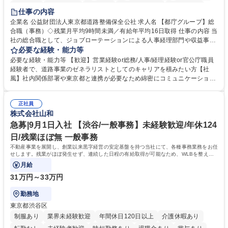
研修あり
退職金あり
賞与あり
完全週休2日制
交通費支給
仕事の内容
駅近5分以内
資格取得手当あり
食事補助あり
企業名 公益財団法人東京都道路整備保全公社 求人名 【都庁グループ】総
合職（事務）◇残業月平均9時間未満／有給年平均16日取得 仕事の内容 当
社の総合職として、ジョブローテーションによる人事経理部門や収益事業
等のフロント部門の部署等幅広い部署での業務をお任せいたします。研修
必要な経験・能力等
制度やキャリア支援が充実しております！ ※下記業務詳細 【業務詳細】■
必要な経験・能力等 【歓迎】営業経験or総務/人事/経理経験or官公庁職員
管理部門：広報、人事、経理など当公社の運営に係る管理業務 ■収益部
経験者で、道路事業のゼネラリストとしてのキャリアを積みたい方【社
門：駐車場の新規開拓、管理運営、新宿駅西口広場の「イベントコーナ
風】社内関係部署や東京都と連携が必要なため綿密にコミュニケーション
ー」などの管理運営 ■道路部門：整備の急がれる骨格幹線道路や木造住宅
を図っています。 【業務の魅力】■幅広く携われる：総合職（事務）で
密集地域の特定整備路線の用地取得、道路に関する普及啓発事業、都内の
は、駐車場の管理運営や道路用地の取得、公益財団法人の中枢を担う管理
道路施設や道路工事現場の見学ツアー事業 ※入社後は上記いずれかの部門
正社員
部門など多岐に渡る業務を経験できます。 ■様々なプロジェクト：駐車場
株式会社山和
へ配属。※業務内容変更の範囲：会社の定める業務 募集職種 【都庁グル
事業の他、新宿駅西口広場内に設置された照明を兼ねた広告「ブライトサ
ープ】総合職（事務）◇残業月平均9時間未満／有給年平均16日取得
イン」の管理運営を行うなど、事業収益を生み出す活動を積極的に行って
急募|9月1日入社 【渋谷/一般事務】未経験歓迎/年休124
います。 学歴・資格 学歴：大学院 大学 高専 短大 専修学校 高校 語学力：
日/残業ほぼ無 一般事務
資格：
不動産事業を展開し、創業以来黒字経営の安定基盤を持つ当社にて、各種事務業務をお任
せします。残業がほぼ発生せず、連続した日程の有給取得が可能なため、WLBを整えた
い方にお勧めの環境です！
月給
31万円～33万円
勤務地
東京都渋谷区
制服あり
業界未経験歓迎
年間休日120日以上
介護休暇あり