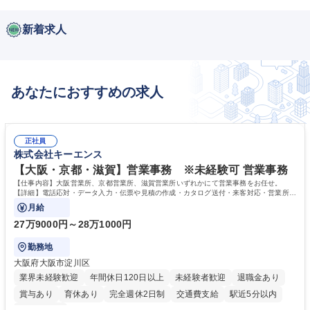
新着求人
あなたにおすすめの求人
正社員
株式会社キーエンス
【大阪・京都・滋賀】営業事務 ※未経験可 営業事務
【仕事内容】大阪営業所、京都営業所、滋賀営業所いずれかにて営業事務をお任せ。
【詳細】電話応対・データ入力・伝票や見積の作成・カタログ送付・来客対応・営業所内
で発生する事務業務や業務改善をお任せ。
月給
27万9000円～28万1000円
勤務地
大阪府大阪市淀川区
業界未経験歓迎
年間休日120日以上
未経験者歓迎
退職金あり
賞与あり
育休あり
完全週休2日制
交通費支給
駅近5分以内