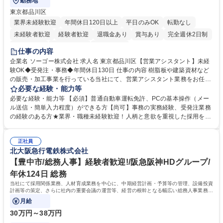
勤務地
東京都品川区
業界未経験歓迎
年間休日120日以上
平日のみOK
転勤なし
未経験者歓迎
経験者歓迎
退職金あり
賞与あり
完全週休2日制
交通費支給
駅近5分以内
土日祝休み
仕事の内容
企業名 ソーゴー株式会社 求人名 東京都品川区【営業アシスタント】未経
験OK◆受発注・事務◆年間休日130日 仕事の内容 樹脂板や建築資材など
の販売・加工事業を行っている当社にて、営業アシスタント業務をお任せ
いたします。注文対応やWebデータの出力、各所への発注・加工依頼のほ
必要な経験・能力等
か、電話・メール対応等の事務業務を担当します。 ■受注・発注業務：FA
必要な経験・能力等 【必須】普通自動車運転免許、PCの基本操作（メー
Xによる注文対応、Web発注データのプリントアウト、各仕入先・協力会
ル送信・簡単入力程度）ができる方【尚可】事務の実務経験、受発注業務
社への発注および加工依頼等 ■納品書・請求書の作成および発送手配 ■商
の経験のある方★業界・職種未経験歓迎！人柄と意欲を重視した採用を行
品手配・在庫確認・納期調整 ■電話・メールでの問い合わせ対応および付
っています。 【要件】未経験歓迎！未経験からスタートして長く勤務する
随する事務全般 ※高度なPCスキルは不要です。【業務内容の変更範囲】
社員が多数在籍しています。 【求める人物像】納期優先の業界のため状況
当社の指定する業務 募集職種 東京都品川区【営業アシスタント】未経験O
正社員
変化に臨機応変かつ柔軟に対応できる方、約束を守り正確に作業を進めら
北大阪急行電鉄株式会社
K◆受発注・事務◆年間休日130日
れる方を求めています。高度なPCスキルや関数知識は一切不要です。丁
寧な指導体制が整っているため、安心してお仕事をスタートしていただけ
【豊中市/総務人事】経験者歓迎!/阪急阪神HDグループ/
ます。 学歴・資格 学歴：大学院 大学 高専 短大 専修学校 高校 語学力：
年休124日 総務
資格：
当社にて採用関係業務、人材育成業務を中心に、中期経営計画・予算等の管理、設備投資
計画等の策定、さらに社内の重要会議の運営等、経営の根幹となる幅広い総務人事業務全
般を担当していただきます。
月給
30万円～38万円