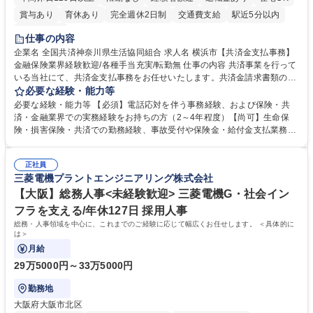
賞与あり
育休あり
完全週休2日制
交通費支給
駅近5分以内
土日祝休み
仕事の内容
企業名 全国共済神奈川県生活協同組合 求人名 横浜市【共済金支払事務】
金融保険業界経験歓迎/各種手当充実/転勤無 仕事の内容 共済事業を行って
いる当社にて、共済金支払事務をお任せいたします。共済金請求書類の受
付・内容確認・審査・データ入力のほか、加入者様や医療機関等からの問
必要な経験・能力等
い合わせ電話対応や書類発送等を担当します。 ■共済金請求書類の受付、
必要な経験・能力等 【必須】電話応対を伴う事務経験、および保険・共
内容確認、および共済金支払に関する審査・事務処理業務全般を担当 ■専
済・金融業界での実務経験をお持ちの方（2～4年程度）【尚可】生命保
用システムへのデータ入力、各種必要書類の作成・発送作業 ■加入者様や
険・損害保険・共済での勤務経験、事故受付や保険金・給付金支払業務経
医療機関等からの各種問い合わせに対する丁寧かつ迅速な電話応対 ■現場
験がある方 【求める人物像】■相手の立場に立った丁寧な対応ができる方
調査の対応および業務プロセスの改善活動 【業務内容の変更範囲】当社の
■チームワークを大切にし、素直に学べる方★外勤の保険営業から内勤事
指定する業務 募集職種 横浜市【共済金支払事務】金融保険業界経験歓迎/
正社員
務へのキャリアチェンジ希望者も大歓迎です！ 学歴・資格 学歴：大学院
三菱電機プラントエンジニアリング株式会社
各種手当充実/転勤無
大学 高専 短大 専修学校 高校 語学力： 資格：
【大阪】総務人事<未経験歓迎> 三菱電機G・社会イン
フラを支える/年休127日 採用人事
総務・人事領域を中心に、これまでのご経験に応じて幅広くお任せします。 ＜具体的に
は＞
月給
29万5000円～33万5000円
勤務地
大阪府大阪市北区