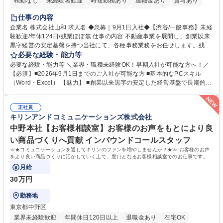
転勤なし
未経験者歓迎
時短勤務あり
退職金あり
賞与あり
育休あり
完全週休2日制
交通費支給
土日祝休み
仕事の内容
企業名 株式会社山和 求人名 ◆急募｜9月1日入社◆【渋谷/一般事務】未経
験歓迎/年休124日/残業ほぼ無 仕事の内容 不動産事業を展開し、創業以来
黒字経営の安定基盤を持つ当社にて、各種事務業務をお任せします。残業
がほぼ発生せず、連続した日程の有給取得が可能なため、WLBを整えたい
必要な経験・能力等
方にお勧めの環境です！ 入社後はOJTを通じて丁寧に研修を行いますの
必要な経験・能力等 ＼業界・職種未経験OK！早期入社が可能な方へ！／
で、事務未経験の方でも安心して臨むことができます。 【業務詳細】■電
【必須】■2026年9月1日までのご入社が可能な方 ■基本的なPCスキル
話・来客対応 ■物件の鍵や社内の備品管理 ■データ入力や書類作成 ■契約
（Word・Excel） 【魅力】 ■創業以来黒字の安定した経営基盤で長期的に
書などのファイリング ■郵送物の仕訳・発送 など 募集職種 ◆急募｜9月1
安心して働ける環境 ■残業ほぼなしで働きやすさ抜群、プライベートとの
日入社◆【渋谷/一般事務】未経験歓迎/年休124日/残業ほぼ無
両立が可能 ■有給取得を積極的に推奨、年間10日程度の取得実績 ■1ヶ月
正社員
のOJTで業務を習得可能、未経験でもしっかりサポート 学歴・資格 学
キリンアンドコミュニケーションズ株式会社
歴：大学院 大学 高専 短大 語学力： 資格：
中野本社【お客様相談室】お客様のお声をもとにより良
い商品づくりへ貢献 インバウンドコールスタッフ
≪★コミュニケーションを通してキリンのファンを増やしませんか？★≫ お客様のお声
をより良い商品づくりに活かしていく上で、窓口となるお客様相談室でのお仕事です。
月給
30万円
勤務地
東京都中野区
業界未経験歓迎
年間休日120日以上
退職金あり
在宅OK