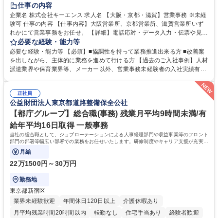
土日祝休み
仕事の内容
企業名 株式会社キーエンス 求人名 【大阪・京都・滋賀】営業事務 ※未経
験可 仕事の内容 【仕事内容】大阪営業所、京都営業所、滋賀営業所いず
れかにて営業事務をお任せ。 【詳細】電話応対・データ入力・伝票や見積
の作成・カタログ送付・来客対応・営業所内で発生する事務業務や業務改
必要な経験・能力等
善をお任せ。 【教育制度】ご入社後、育成担当とペアになりながらOJTに
必要な経験・能力等 【必須】■協調性を持って業務推進出来る方 ■改善案
て業務を覚えていただくことが可能です。業務システムがきちんと構築さ
を出しながら、主体的に業務を進めて行ける方 【過去のご入社事例】人材
れているため、スムーズに仕事に慣れることができる環境です。また、
派遣業界や保育業界等、メーカー以外、営業事務未経験者の入社実績有
「チームで成果を出す文化」があり、良いやり方を積極的に共有しながら
【当社の事務職について】単なる事務ではなく主体性を発揮したサポート
常に改善を目指す風土のため、安心して業務に取り組んでいただけます。
により、キーエンスの付加価値向上に貢献します。ベースの定型業務に加
募集職種 【大阪・京都・滋賀】営業事務 ※未経験可
正社員
えて、お客様や社員の状況に合わせ、能動的なサポート、改善の動きも期
公益財団法人東京都道路整備保全公社
待され。組織を支えるスペシャリストとして、チームに貢献し、結果的に
社員から頼られる存在になることができます。平均19:30の退勤以降の業
【都庁グループ】総合職(事務) 残業月平均9時間未満/有
務の持ち帰りも禁止されており、メリハリのある働き方となります。 学
給年平均16日取得 一般事務
歴・資格 学歴：大学院 大学 高専 短大 語学力： 資格：
当社の総合職として、ジョブローテーションによる人事経理部門や収益事業等のフロント
部門の部署等幅広い部署での業務をお任せいたします。研修制度やキャリア支援が充実し
ております！ ※下記業務詳細
月給
22万1500円～30万円
勤務地
東京都新宿区
業界未経験歓迎
年間休日120日以上
介護休暇あり
月平均残業時間20時間以内
転勤なし
住宅手当あり
経験者歓迎