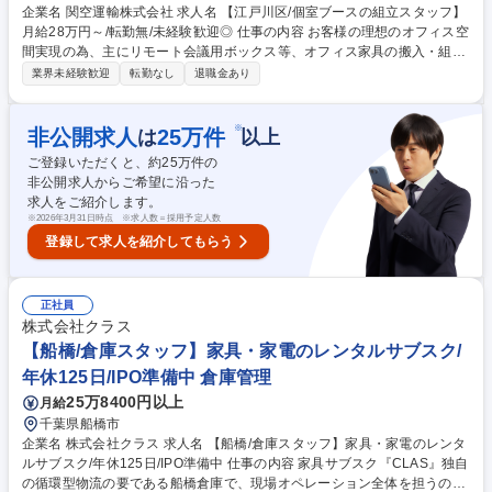
企業名 関空運輸株式会社 求人名 【江戸川区/個室ブースの組立スタッフ】
月給28万円～/転勤無/未経験歓迎◎ 仕事の内容 お客様の理想のオフィス空
間実現の為、主にリモート会議用ボックス等、オフィス家具の搬入・組
立・配置等をお任せいたします。2～3名のチーム制で作業を行うため、未
業界未経験歓迎
転勤なし
退職金あり
経験の方でも安心して業務に取り組める環境です 関東テクニカル事業部に
て、お客様のオフィスへ訪問し、家具の組み立てを行います。 ■メイン業
務：Web会議用個室ブースの組立 ■今後の展開：オフィス家具全般の搬
※
非公開求人
25
万件
は
以上
入・組み立て案件を拡大中 ■付随業務：現場調査（搬入経路確認）、顧客
ご登録いただくと、約
25
万件の
対応、進捗管理、保全 将来的には、案件のスケジュール調整やスタッフの
非公開求人からご希望に沿った
育成、見積作成など、適性に応じたキャリアパスを描くことが可能です。
求人をご紹介します。
募集職種 【江戸川区/個室ブースの組立スタッフ】月給28万円～/転勤無/未
※
2026年3月31日時点 ※求人数＝採用予定人数
経験歓迎◎
登録して求人を紹介してもらう
正社員
株式会社クラス
【船橋/倉庫スタッフ】家具・家電のレンタルサブスク/
年休125日/IPO準備中 倉庫管理
25万8400円以上
月給
千葉県船橋市
企業名 株式会社クラス 求人名 【船橋/倉庫スタッフ】家具・家電のレンタ
ルサブスク/年休125日/IPO準備中 仕事の内容 家具サブスク『CLAS』独自
の循環型物流の要である船橋倉庫で、現場オペレーション全体を担うのが