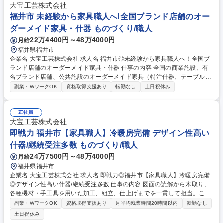
大宝工芸株式会社
福井市 未経験から家具職人へ!全国ブランド店舗のオー
ダーメイド家具・什器 ものづくり/職人
22万4400円～48万4000円
月給
福井県福井市
企業名 大宝工芸株式会社 求人名 福井市◎未経験から家具職人へ！全国ブ
ランド店舗のオーダーメイド家具・什器 仕事の内容 全国の商業施設、有
名ブランド店舗、公共施設のオーダーメイド家具（特注什器、テーブル、
棚など）の製造を担当いただきます 【入社後は】工場長の指導のもと、設
副業・WワークOK
資格取得支援あり
転勤なし
土日祝休み
備や工具の使い方を基礎からスタート 【具体的には】木材の切り出し／棚
板製作などの基礎的な単純木工作業／先輩職人の組立・接着サポート／塗
装前の表面研磨・仕上げ補助／完成した家具の養生・梱包作業／工場内の
正社員
清掃・安全管理など 【施工事例】めがねミュージアム、グランディア芳泉
大宝工芸株式会社
料亭ことぶき、石川県立図書館、バブアー(大丸東京店など）、セサミス
即戦力 福井市【家具職人】冷暖房完備 デザイン性高い
トリートマーケット（阪神梅田本店など）他 募集職種 福井市◎未経験か
什器/継続受注多数 ものづくり/職人
ら家具職人へ！全国ブランド店舗のオーダーメイド家具・什器
24万7500円～48万4000円
月給
福井県福井市
企業名 大宝工芸株式会社 求人名 即戦力◎福井市【家具職人】冷暖房完備
◎デザイン性高い什器/継続受注多数 仕事の内容 図面の読解から木取り、
各種機材・手工具を用いた加工、組立、仕上げまでを一貫して担当。これ
までのご経験に応じた案件をお任せします。 【主な機材】CNCマシニン
副業・WワークOK
資格取得支援あり
月平均残業時間20時間以内
転勤なし
グセンター HOMAG、スライドソー ALTENDORF 【強み】最新鋭の3次元
土日祝休み
複合NCルーター等デジタル設備と、熟練職人の繊細な「手仕事」を融合