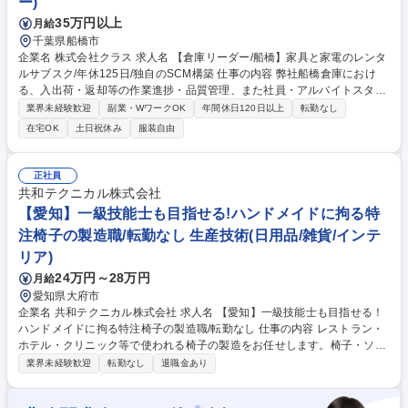
ー)
◎/残業少なめ/神戸製鋼G
35万円以上
月給
千葉県船橋市
企業名 株式会社クラス 求人名 【倉庫リーダー/船橋】家具と家電のレンタ
ルサブスク/年休125日/独自のSCM構築 仕事の内容 弊社船橋倉庫におけ
る、入出荷・返却等の作業進捗・品質管理、また社員・アルバイトスタッ
フの労務・安全管理等、倉庫オペレーションの現場管理全般をお任せいた
業界未経験歓迎
副業・WワークOK
年間休日120日以上
転勤なし
します。 加えて、倉庫における業務改善や新規運用構築等を主担当として
在宅OK
土日祝休み
服装自由
お任せいたします。 【具体的な業務内容】■入出庫・返却作業の進捗管
理、品質管理 ■ピッキング作業 ■スマホアプリを使った在庫管理やロケー
ション管理 ■社員・アルバイトスタッフの管理（労務・安全） ■業務改善
正社員
の推進 ■事業展開に応じた新規運用立上げ ■各事業部との連携やコミュニ
共和テクニカル株式会社
ケーション 募集職種 【倉庫リーダー/船橋】家具と家電のレンタルサブス
【愛知】一級技能士も目指せる!ハンドメイドに拘る特
ク/年休125日/独自のSCM構築
注椅子の製造職/転勤なし 生産技術(日用品/雑貨/インテ
リア)
24万円～28万円
月給
愛知県大府市
企業名 共和テクニカル株式会社 求人名 【愛知】一級技能士も目指せる！
ハンドメイドに拘る特注椅子の製造職/転勤なし 仕事の内容 レストラン・
ホテル・クリニック等で使われる椅子の製造をお任せします。椅子・ソフ
ァの張替えやオーダーメイド制作において、打合せから納品まで一貫して
業界未経験歓迎
転勤なし
退職金あり
携わるモノづくりのポジションです。 ■(1)注文に応じた図面の作成 ■(2)木
工の枠組み作成 ■(3)バネ、ウェービングテープ、ウレタン、スポンジ等の