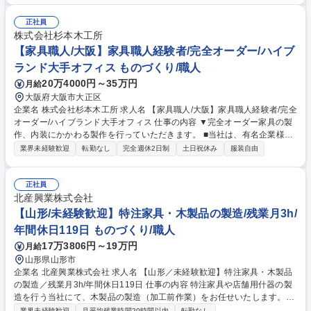
り：自分が製作した製品が現場へ設置されるまで見届けることができるた
め、大きな手応えを得られます。 ■扱う製品：店舗向け収納棚、カウンタ
正社員
ー、デザイン性の高い装飾什器など。※意欲重視の採用です。ベテラン職
株式会社杉本木工所
人の指導のもと、着実に技術を磨ける環境です。 募集職種 特注家具製作
【家具職人/大阪】家具職人経験者/完全オーダー/ハイブ
【群馬県太田市/未経験歓迎/オーダーメイド/残業ほぼなし】
ランド大手オフィス ものづくり/職人
20万4000円～35万円
月給
大阪府大阪市大正区
企業名 株式会社杉本木工所 求人名 【家具職人/大阪】家具職人経験者/完全
オーダー/ハイブランド大手オフィス 仕事の内容 ▼完全オーダー家具の製
作、内装にかかわる製作を行っていただきます。 ■当社は、有名企業様の
オフィスやハイブランド店舗に納める完全オーダー家具の製作から内装施
業界未経験歓迎
転勤なし
完全週休2日制
土日祝休み
服装自由
工までをワンストップで提供しています。 施工管理・設計・営業と連携を
取りながら、製作を進めます。経験に応じて工程を担当していただきます
が、工場のラインのように「切るだけ」「削るだけ」ではなく、家具製作
正社員
の「0から完成まで」が経験出来る環境です。※建物に改変を行う作業は
北産興業株式会社
発生いたしません。 【採用背景】当社の売上は直近の5年間で約4倍に成
【山形/未経験歓迎】特注家具・木製品の製造/残業月3h/
長。今後、より売上を拡大していく為の採用です。 募集職種 【家具職人/
年間休日119日 ものづくり/職人
大阪】家具職人経験者/完全オーダー/ハイブランド大手オフィス
17万3806円～19万円
月給
山形県山形市
企業名 北産興業株式会社 求人名 【山形／未経験歓迎】特注家具・木製品
の製造／残業月3h/年間休日119日 仕事の内容 特注家具や店舗用什器の製
造を行う当社にて、木製品の製造（加工前作業）をお任せいたします。先
輩従業員の丁寧な指導・教育のもとで業務を習得できるため未経験からで
業界未経験歓迎
月平均残業時間20時間以内
転勤なし