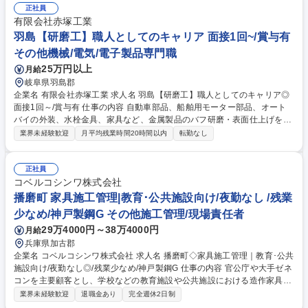
力：最新の機械加工を取り入れつつも、最終的な品質を決めるのは人の手
正社員
による微調整です。単なる機械オペレーターではなく、素材の特性を見極
有限会社赤塚工業
めながら一品モノから量産品まで多品種の加工を行うため、一生モノの技
羽島【研磨工】職人としてのキャリア 面接1回~/賞与有
術を磨き続けられる本質的なモノづくり環境です◎ 募集職種 【大阪/転勤
その他機械/電気/電子製品専門職
無】プレス加工（曲げ）◆一品モノで職人技を磨く/航空宇宙部品等
25万円以上
月給
岐阜県羽島郡
企業名 有限会社赤塚工業 求人名 羽島【研磨工】職人としてのキャリア◎
面接1回～/賞与有 仕事の内容 自動車部品、船舶用モーター部品、オート
バイの外装、水栓金具、家具など、金属製品のバフ研磨・表面仕上げを担
当していただきます。 【やりがい】 バフ研磨はステンレスの表面に細や
業界未経験歓迎
月平均残業時間20時間以内
転勤なし
かな加工を施し、輝きを生み出す技術です。機械に代替できないため、経
験者として習得してきた技術をさらに磨きながら、製品の価値を高める重
要な役割を担えます。多様な製品を扱うことで技術の幅も広がり、職人と
正社員
して一層の成長を実感できます。 募集職種 羽島【研磨工】職人としての
コベルコシンワ株式会社
キャリア◎面接1回～/賞与有
播磨町 家具施工管理|教育･公共施設向け/夜勤なし /残業
少なめ/神戸製鋼G その他施工管理/現場責任者
29万4000円～38万4000円
月給
兵庫県加古郡
企業名 コベルコシンワ株式会社 求人名 播磨町◇家具施工管理｜教育･公共
施設向け/夜勤なし◎/残業少なめ/神戸製鋼G 仕事の内容 官公庁や大手ゼネ
コンを主要顧客とし、学校などの教育施設や公共施設における造作家具・
木工製品の施工管理業務全般を担います。自社工場を持つメーカー兼商社
業界未経験歓迎
退職金あり
完全週休2日制
のため、仕様変更等にも柔軟に対応できる環境です。 ■官公庁やゼネコン