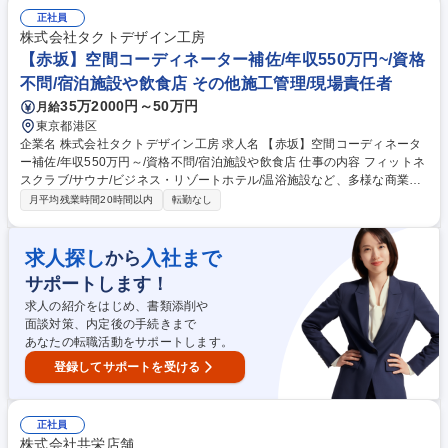
管理(工程管理、安全管理、品質管理、原価管理、環境管理)■設計担当との
打ち合わせ･計画表の作成■協力会社や職人との連携･調整■現場視察･進捗
正社員
確認※将来的には打ち合わせ･提案業務などをお任せします 【クライアン
株式会社タクトデザイン工房
ト実績】■年間案件数:約100件、リピート率:約80％■設計から施工まで一
【赤坂】空間コーディネーター補佐/年収550万円~/資格
貫して手がける案件：約80％■工期：1～3カ月程度/1案件、並行案件数：
不問/宿泊施設や飲食店 その他施工管理/現場責任者
3件程度 ※直行直帰OK 募集職種 【名古屋】空間コーディネーター補佐/年
35万2000円～50万円
月給
収550万～/資格不問/宿泊施設や飲食店
東京都港区
企業名 株式会社タクトデザイン工房 求人名 【赤坂】空間コーディネータ
ー補佐/年収550万円～/資格不問/宿泊施設や飲食店 仕事の内容 フィットネ
スクラブ/サウナ/ビジネス・リゾートホテル/温浴施設など、多様な商業施
設の空間デザインを手がける当社で空間コーディネーター(内装施工管理)
月平均残業時間20時間以内
転勤なし
補佐として現場管理や職人連携などをお任せします。 【業務詳細】■現場
管理(工程管理、安全管理、品質管理、原価管理、環境管理)■設計担当との
打ち合わせ･計画表の作成■協力会社や職人との連携･調整■現場視察･進捗
求人探し
入社まで
から
確認※将来的には打ち合わせ･提案業務などをお任せします 【クライアン
サポートします！
ト実績】■年間案件数:約100件、リピート率:約80％■設計から施工まで一
貫して手がける案件：約80％■工期：1～3カ月程度/1案件、並行案件数：
求人の紹介をはじめ、書類添削や
3件程度 ※直行直帰OK 募集職種 【赤坂】空間コーディネーター補佐/年収
面談対策、内定後の手続きまで
550万円～/資格不問/宿泊施設や飲食店
あなたの転職活動をサポートします。
登録してサポートを受ける
正社員
株式会社共栄店舗