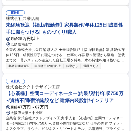
釘打ち等の作業）は発生しません。 ■お取引先からいただいた各種インテ
リア図面の精査および詳細な打ち合わせ■提携する工事業者様への工事依
頼、現場での詳細なすり合わせや段取りといった工程管理・調整業務全般
正社員
■シューズボックスや壁面システム収納家具等の配置に関わる各種書類作
株式会社共栄店舗
成および現場の進捗管理・引き渡し業務■入社後は１年間の全社研修から
未経験歓迎【福山/転勤無】家具製作/年休125日!成長性
スタートし当社の家具づくりの強みを深く理解できます。【業務内容の変
手に職をつける! ものづくり/職人
更範囲】当社の指定する業務 募集職種 柏原市【インテリア家具の施工管
25万円以上
月給
理】転勤なし／年収最大６００万／賞与年３回
広島県福山市
企業名 株式会社共栄店舗 求人名 ★未経験歓迎【福山/転勤無】家具製作/年
休125日！成長性◎手に職をつける！ 仕事の内容 原木管理から製造・塗装
までの一貫システムを確立した自社工場を持ち、木の特性を知り抜いた熟
練の職人さんが個性的でディテールにこだわる質の高い創作家具を創り続
業界未経験歓迎
年間休日120日以上
転勤なし
退職金あり
けています。＊変更の範囲：当社業務全般 ■オーダーメイド家具の製作
（原木のカット、組立、納品まで） ■一部、塗装業務も発生いたします。
～共栄店舗の魅力 レベルの高い木工技術と店舗建築への造詣の深さ～ ◆
正社員
高い木工技術を持ち、自社内で家具の作成までするため他社にはできない
株式会社タクトデザイン工房
施工ができます。特に木の内装にこだわりのあるお客様からリピートして
【心斎橋】空間コーディネーター(内装設計)/年収750万
いただいています。例：(株)サンマルク、(株)メガネの田中など 募集職種
~/資格不問/宿泊施設など 建築内装設計/インテリア
★未経験歓迎【福山/転勤無】家具製作/年休125日！成長性◎手に職をつけ
47万円～67万円
月給
る！
大阪府大阪市中央区
企業名 株式会社タクトデザイン工房 求人名 【心斎橋】空間コーディネー
ター(内装設計)/年収750万～/資格不問/宿泊施設など 仕事の内容 フィット
ネスクラブ、サウナ、ビジネス・リゾートホテル、温浴施設、ブライダ