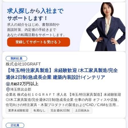
向け教育・公共施設什器の造作家具施工管理 ■仕様書や図面の確認、積算
補助、工程表作成と全体の進捗管理業務 ■各現場の職人や協力会社の手
求人探し
入社まで
から
配、施工指示および人員の差配 ■現場における安全管理、品質管理、コス
サポートします！
ト（予算）管理の徹底 ■自社工場スタッフやゼネコン等顧客との仕様変更
に伴う打合せ対応 ■夜勤なし。配属拠点をベースとした担当管轄エリア内
求人の紹介をはじめ、書類添削や
の現場管理 募集職種 播磨町◇家具施工管理｜教育･公共施設向け/夜勤なし
面談対策、内定後の手続きまで
◎/残業少なめ/神戸製鋼G
あなたの転職活動をサポートします。
登録してサポートを受ける
契約社員
株式会社10GRAFT
【埼玉/特注家具製造】未経験歓迎 /木工家具製造/完全
週休2日制/急成長企業 建築内装設計/インテリア
22万円以上
月給
埼玉県比企郡
企業名 株式会社１０ＧＲＡＦＴ 求人名 【埼玉/特注家具製造】未経験歓迎
◎/木工家具製造/完全週休2日制/急成長企業 仕事の内容 オフィスや店舗、
住宅向けの特注家具・木製プロダクトの製造およびCAD／CAMを活用し
たデータ作成、加工・組立業務全般をお任せいたします。 ■特注家具・什
業界未経験歓迎
転勤なし
完全週休2日制
土日祝休み
器・建具等の精密加工および組み立て作業 ■NCルーターやCAD/CAMを活
用した一連の木材加工・データの標準化 ■図面作成・閲覧および先端加工
機械（CNC等）のオペレーション ■資材・材料の引き取りおよび運搬業務
正社員