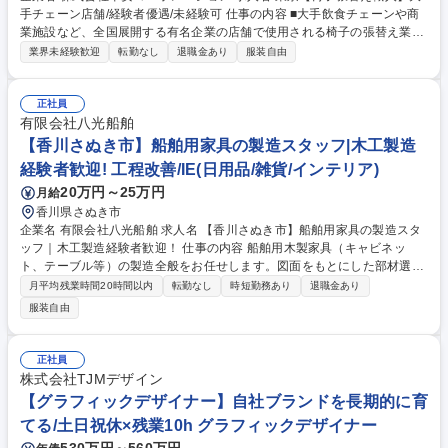
手チェーン店舗/経験者優遇/未経験可 仕事の内容 ■大手飲食チェーンや商
業施設など、全国展開する有名企業の店舗で使用される椅子の張替え業務
■貼り替えの依頼内容確認、素材選定から椅子の分解、古い生地の除去、
業界未経験歓迎
転勤なし
退職金あり
服装自由
貼り替え作業、完成品の検品・納品まで担当 【具体的業務の流れ】 張替
え依頼の内容確認と素材選定 椅子の分解と古い生地の除去 生地の張替え
作業 完成品の検品と納品対応 募集職種 東京【椅子張替え職人】大手チェ
正社員
ーン店舗/経験者優遇/未経験可
有限会社八光船舶
【香川さぬき市】船舶用家具の製造スタッフ|木工製造
経験者歓迎! 工程改善/IE(日用品/雑貨/インテリア)
20万円～25万円
月給
香川県さぬき市
企業名 有限会社八光船舶 求人名 【香川さぬき市】船舶用家具の製造スタ
ッフ｜木工製造経験者歓迎！ 仕事の内容 船舶用木製家具（キャビネッ
ト、テーブル等）の製造全般をお任せします。図面をもとにした部材選定
から加工、組み立てまで一貫して携わっていただきます。 《具体的には》
月平均残業時間20時間以内
転勤なし
時短勤務あり
退職金あり
図面からの部材拾い出し、木材や合板、パネル材の切断・加工、家具の組
服装自由
み立て、金具の取り付け、仕上げ、積み込み補助などをお任せします。 船
1隻あたり100種類以上の特注家具を自社工場で製作します。これまでの
経験を、船舶家具製造で活かしてみませんか。 募集職種 【香川さぬき
正社員
市】船舶用家具の製造スタッフ｜木工製造経験者歓迎！
株式会社TJMデザイン
【グラフィックデザイナー】自社ブランドを長期的に育
てる/土日祝休×残業10h グラフィックデザイナー