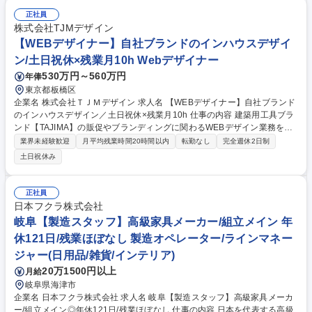
に行われます。自社製品をメインに提案し受注に繋げる販売企画営業で
す。 【具体的には】 ■売上目標と行動計画の立案・管理■既存顧客への訪
正社員
問や新規顧客の開拓■顧客の要望・課題解決のための提案・プレゼンテー
株式会社TJMデザイン
ション■見積もり・受発注・納品■顧客へのアフターフォロー■製造部門と
【WEBデザイナー】自社ブランドのインハウスデザイ
顧客との連携・調整 募集職種 【法人営業】家具・住まい・空間デザイン
ン/土日祝休×残業月10h Webデザイナー
経験者必見/グッドデザイン賞多数受賞
530万円～560万円
年俸
東京都板橋区
企業名 株式会社ＴＪＭデザイン 求人名 【WEBデザイナー】自社ブランド
のインハウスデザイン／土日祝休×残業月10h 仕事の内容 建築用工具ブラ
ンド【TAJIMA】の販促やブランディングに関わるWEBデザイン業務を担
当します。営業や企画部門等と連携しながら、情報整理や構成設計、デザ
業界未経験歓迎
月平均残業時間20時間以内
転勤なし
完全週休2日制
イン提案の段階から主体的に携わっていただきます。 ■自社ブラントサイ
土日祝休み
ト等のWEBデザイン ■撮影ディレクション ■情報整理やUIとUXの設計、
WordPress等を用いたコンテンツ管理 ■社内関連部署（営業・企画・開発
部門）や協力会社との調整 営業や開発部門とも密に連携し、製品の特性や
正社員
販促意図を深く理解したうえで企画構想段階から介入、最適なデザインを
日本フクラ株式会社
提案していただきます。 募集職種 【WEBデザイナー】自社ブランドのイ
岐阜【製造スタッフ】高級家具メーカー/組立メイン 年
ンハウスデザイン／土日祝休×残業月10h
休121日/残業ほぼなし 製造オペレーター/ラインマネー
ジャー(日用品/雑貨/インテリア)
20万1500円以上
月給
岐阜県海津市
企業名 日本フクラ株式会社 求人名 岐阜【製造スタッフ】高級家具メーカ
ー/組立メイン◎年休121日/残業ほぼなし 仕事の内容 日本を代表する高級