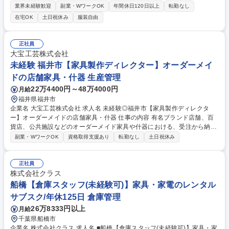
ミッションです。将来的には事業支援本部のリーダーとして、強い組織と
業界未経験歓迎
副業・WワークOK
年間休日120日以上
転勤なし
新しい物流の仕組みを創っていただきます。 ■入出荷業務の進捗・品質管
在宅OK
土日祝休み
服装自由
理 ■スマホアプリを使った在庫管理・ロケーション管理 ■他事業部との連
携・コミュニケーション ■中長期的には、倉庫の組織構築やコスト管理、
新規事業の運用立ち上げ SCM本部へ配属。物流企画やリペア担当など多
正社員
様なメンバーが連携する組織。現場の声を大切にし、全員で課題解決に取
大宝工芸株式会社
り組む一体感のあるチームです。 募集職種 【船橋/倉庫スタッフ】家具・
未経験 福井市【家具製作ディレクター】オーダーメイ
家電のレンタルサブスク/年休125日/IPO準備中
ドの店舗家具・什器 生産管理
22万4400円～48万4000円
月給
福井県福井市
企業名 大宝工芸株式会社 求人名 未経験◎福井市【家具製作ディレクタ
ー】オーダーメイドの店舗家具・什器 仕事の内容 有名ブランド店舗、百
貨店、公共施設などのオーダーメイド家具や什器における、受注から納品
までの全体進行をお任せします。入社後は先輩のアシスタントとして、見
副業・WワークOK
資格取得支援あり
転勤なし
土日祝休み
積作成や協力会社との調整業務からスタート！ 【具体的には】取引先との
連絡調整／見積書作成・材料発注／現地での寸法測定／職人への製造指
示・図面の簡易スケッチ作成／現場での取付立ち会い／完了案件の請求処
正社員
理業務など 月2～3回程度、北陸や東京・大阪(1泊程度)の現場への出張が
株式会社クラス
あり、寸法測定や取付立ち会いを通じて空間が完成する瞬間に立ち会えま
船橋【倉庫スタッフ(未経験可)】家具・家電のレンタル
す！ 【施工事例】石川県立図書館、バブアー(大丸東京店など）、セサミ
サブスク/年休125日 倉庫管理
ストリートマーケット（阪神梅田本店など）他 募集職種 未経験◎福井市
26万8333円以上
月給
【家具製作ディレクター】オーダーメイドの店舗家具・什器
千葉県船橋市
企業名 株式会社クラス 求人名 ■船橋【倉庫スタッフ(未経験可)】家具・家