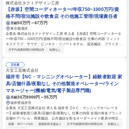
（社用車使用） ■製造ノウハウの共有や作業効率化・品質安定化に向けた
株式会社タクトデザイン工房
業務改善 ※現場への搬入・取り付け作業は外部委託する場合も多いです。
【赤坂】空間コーディネーター/年収750~1000万円/資
募集職種 【埼玉/特注家具製造】未経験歓迎◎/木工家具製造/完全週休2日
格不問/宿泊施設や飲食店 その他施工管理/現場責任者
制/急成長企業
50万円～67万円
月給
東京都港区
企業名 株式会社タクトデザイン工房 求人名 【赤坂】空間コーディネータ
ー/年収750～1000万円/資格不問/宿泊施設や飲食店 仕事の内容 フィット
ネスクラブ、サウナ、ビジネス・リゾートホテル、温浴施設、ブライダ
ル、飲食店など、多様な商業施設の空間デザインを手がける当社で、空間
月平均残業時間20時間以内
転勤なし
コーディネーター(内装施工管理)をご担当いただきます。 【業務詳細】■
現場管理(工程管理、安全管理、品質管理、原価管理、環境管理)■クライア
ント/商業施設との打ち合わせ･提案業務■設計担当との打ち合わせ･計画表
正社員
の作成■協力会社や職人との連携･調整■現場視察･進捗確認 【クライアン
大宝工芸株式会社
ト実績】■年間案件数:約100件、リピート率:約80％■設計から施工まで一
福井市【NC・マシニングオペレーター】経験者歓迎 家
貫して手がける案件：約80％■工期：1～3カ月程度/1案件、並行案件数：
具/店舗什器/夜勤なし その他製造オペレーター/ライン
3件程度 ※直行直帰OK 募集職種 【赤坂】空間コーディネーター/年収750
マネージャー(機械/電気/電子製品専門職)
～1000万円/資格不問/宿泊施設や飲食店
30万8000円～55万円
月給
福井県福井市
企業名 大宝工芸株式会社 求人名 福井市【ＮＣ・マシニングオペレータ
ー】経験者歓迎◎家具/店舗什器/夜勤なし 仕事の内容 全国の有名ブランド
店舗やアパレル、商業施設、公共施設を彩るオーダーメイド家具や特注什
器の製造における、3次元複合NCルーター（木工用マシニングセンター）
副業・WワークOK
資格取得支援あり
月平均残業時間20時間以内
転勤なし
の専属オペレーション業務です。 2D-CAD（JW-CAD等）の図面データか