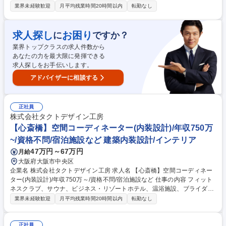
ル、飲食店など、多様な商業施設の空間デザインを手がける当社で、内装
業界未経験歓迎
月平均残業時間20時間以内
転勤なし
設計をご担当いただきます。 【業務詳細】■内装設計■クライアント/商業
施設との打ち合わせ･提案業務■設計担当との打ち合わせ･計画表の作成■協
力会社や職人との連携･調整■現場視察･進捗確認 【クライアント実績】■
求人探し
お困り
に
ですか？
年間案件数:約100件、リピート率:約80％■設計から施工まで一貫して手が
業界トップクラスの求人件数から
ける案件：約80％■工期：1～3カ月程度/1案件、並行案件数：3件程度 ※
あなたの力を最大限に発揮できる
直行直帰OK 募集職種 【心斎橋】空間コーディネーター(内装設計)/年収75
求人探しをお手伝いします。
0万～/資格不問/宿泊施設など
アドバイザーに相談する
正社員
株式会社タクトデザイン工房
【心斎橋】空間コーディネーター(内装設計)/年収750万
~/資格不問/宿泊施設など 建築内装設計/インテリア
47万円～67万円
月給
大阪府大阪市中央区
企業名 株式会社タクトデザイン工房 求人名 【心斎橋】空間コーディネー
ター(内装設計)/年収750万～/資格不問/宿泊施設など 仕事の内容 フィット
ネスクラブ、サウナ、ビジネス・リゾートホテル、温浴施設、ブライダ
ル、飲食店など、多様な商業施設の空間デザインを手がける当社で、内装
業界未経験歓迎
月平均残業時間20時間以内
転勤なし
設計をご担当いただきます。 【業務詳細】■内装設計■クライアント/商業
施設との打ち合わせ･提案業務■設計担当との打ち合わせ･計画表の作成■協
力会社や職人との連携･調整■現場視察･進捗確認 【クライアント実績】■
正社員