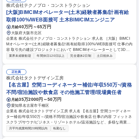
年間案件数:約100件、リピート率:約80％■設計から施工まで一貫して手が
株式会社テクノプロ・コンストラクション
ける案件：約80％■工期：1～3カ月程度/1案件、並行案件数：3件程度 ※
[大阪]BIMCIMオペレーター(土木)経験者募集/計画有給
直行直帰OK 募集職種 【心斎橋】空間コーディネーター(内装設計)/年収75
取得100%/WEB面接可 土木BIM/CIMエンジニア
0万～/資格不問/宿泊施設など
40万円～65万円
月給
大阪府大阪市北区
企業名 株式会社テクノプロ・コンストラクション 求人名 ［大阪］BIMCI
Mオペレーター(土木)経験者募集/計画有給取得100%/WEB面接可 仕事の内
容 取引先の建設プロジェクトにおいて BIMCIMオペレーターとして3D建
築モデルの作成、CIMソフトウェア上での情報一元化をお任せします！ ア
業界未経験歓迎
年間休日120日以上
完全週休2日制
土日祝休み
サイン案件はご経験に応じて選んでいただけます。 【魅力】～建設エンジ
ニアとしてのしっかりキャリア形成できます～ ■ご担当いただく案件はご
自身の希望と適性を考慮し決定します。 ■案件数は業界トップ！幅広く総
正社員
合的な経験を積むことが可能です。 ■資格支援制度が充実しています。
株式会社タクトデザイン工房
様々な資格取得をサポート。 ■経験の浅いエンジニアに向けたフォローア
【名古屋】空間コーディネーター補佐/年収550万~/資格
ップ研修制度も充実 (東京に技術研修センター完備)。（変更の範囲）会社
不問/宿泊施設や飲食店 その他施工管理/現場責任者
の定める業務 募集職種 ［大阪］BIMCIMオペレーター(土木)経験者募集/計
35万2000円～50万円
月給
画有給取得100%/WEB面接可
愛知県名古屋市千種区
企業名 株式会社タクトデザイン工房 求人名 【名古屋】空間コーディネー
ター補佐/年収550万～/資格不問/宿泊施設や飲食店 仕事の内容 フィットネ
スクラブ/サウナ/ビジネス・リゾートホテル/温浴施設など、多様な商業施
設の空間デザインを手がける当社で空間コーディネーター(内装施工管理)
月平均残業時間20時間以内
転勤なし
補佐として現場管理や職人連携などをお任せします。 【業務詳細】■現場