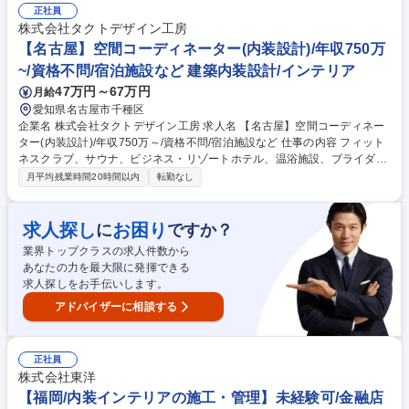
ント/商業施設との打ち合わせ･提案業務■設計担当との打ち合わせ･計画表
正社員
の作成■協力会社や職人との連携･調整■現場視察･進捗確認 【クライアン
株式会社タクトデザイン工房
ト実績】■年間案件数:約100件、リピート率:約80％■設計から施工まで一
【名古屋】空間コーディネーター(内装設計)/年収750万
貫して手がける案件：約80％■工期：1～3カ月程度/1案件、並行案件数：
~/資格不問/宿泊施設など 建築内装設計/インテリア
3件程度 ※直行直帰OK 募集職種 【名古屋】空間コーディネーター/年収75
47万円～67万円
月給
0～1000万/資格不問/宿泊施設や飲食店
愛知県名古屋市千種区
企業名 株式会社タクトデザイン工房 求人名 【名古屋】空間コーディネー
ター(内装設計)/年収750万～/資格不問/宿泊施設など 仕事の内容 フィット
ネスクラブ、サウナ、ビジネス・リゾートホテル、温浴施設、ブライダ
ル、飲食店など、多様な商業施設の空間デザインを手がける当社で、空間
月平均残業時間20時間以内
転勤なし
コーディネーター(内装設計)をご担当いただきます。 【業務詳細】■内装
設計■クライアント/商業施設との打ち合わせ･提案業務■設計担当との打ち
合わせ･計画表の作成■協力会社や職人との連携･調整■現場視察･進捗確認
求人探し
お困り
に
ですか？
【クライアント実績】■年間案件数:約100件、リピート率:約80％■設計か
業界トップクラスの求人件数から
ら施工まで一貫して手がける案件：約80％■工期：1～3カ月程度/1案件、
あなたの力を最大限に発揮できる
並行案件数：3件程度 ※直行直帰OK 募集職種 【名古屋】空間コーディネ
求人探しをお手伝いします。
ーター(内装設計)/年収750万～/資格不問/宿泊施設など
アドバイザーに相談する
正社員
株式会社東洋
【福岡/内装インテリアの施工・管理】未経験可/金融店