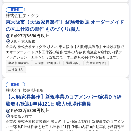
させたワンストップの一貫生産体制 【施工事例】めがねミュージアム、グ
ランディア芳泉 料亭ことぶき、石川県立図書館、バブアー(大丸東京店な
正社員
ど）、セサミストリートマーケット（阪神梅田本店など）他 工場・設備内
株式会社ティグラ
のみの作業であり、建物の加工/改変等の取り付け業務はありません。 募
東大阪市【大阪/家具製作】 経験者歓迎 オーダーメイド
集職種 即戦力◎福井市【家具職人】冷暖房完備◎デザイン性高い什器/継
の木工什器の製作 ものづくり/職人
続受注多数
27万8650円以上
月給
大阪府東大阪市
企業名 株式会社ティグラ 求人名 東大阪市【大阪/家具製作】★経験者歓迎
★オーダーメイドの木工什器の製作 仕事の内容 商業施設や店舗の内装デ
ィレクション・工事を行う当社にて、木工家具の制作をお任せします。オ
リジナリティ溢れる装飾が強みで、本社の工場でオーダーメイドの家具、
業界未経験歓迎
年間休日120日以上
退職金あり
完全週休2日制
什器を製作しております！ 【具体的には】NCルータ、昇降盤、パネルソ
土日祝休み
ー、バンドソー、ボール盤など工作機械による裁断やプレスによる木材シ
ートの圧着、サンダーでのやすりがけ、インパクトドライバーやタッカー
での組立作業、検品、梱包や出荷、荷受け作業など製作に関わる一連の業
正社員
務をお願いします。 ※採用背景：業績好調に伴う採用強化です。 募集職
株式会社松尾製作所
種 東大阪市【大阪/家具製作】★経験者歓迎★オーダーメイドの木工什器
【大府/家具製作】新規事業のコアメンバー/家具DIY経
の製作
験者も歓迎!/年休121日 職人/現場作業員
23万5800円以上
月給
愛知県大府市
企業名 株式会社松尾製作所 求人名 【大府/家具製作】新規事業のコアメン
バー/家具DIY経験者も歓迎！/年休121日 仕事の内容 ■自動車向け精密部品