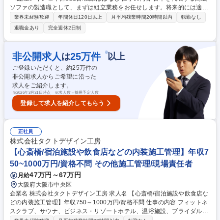
ソファの製造職として、まずは組立業務をお任せします。将来的には適性
や希望に応じ、裁断・縫製工程へのジョブローテーションも可能です。
業界未経験歓迎
年間休日120日以上
月平均残業時間20時間以内
転勤なし
【詳細】■ソファ等のフレーム構築 ■バネやウレタンの組付け ■布・皮生地
退職金あり
完全週休2日制
の縫製 ■タッカーや手工具、ハサミ等を使用した加工作業 ■自動裁断機を
用いた生地の裁断 ◎入社後はOJTを通じて工具の使い方から丁寧に指導い
たしますので、未経験の方も歓迎します。 募集職種 岐阜【製造スタッ
※
非公開求人
25
万件
は
以上
フ】高級家具メーカー/組立メイン◎年休121日/残業ほぼなし
ご登録いただくと、約
25
万件の
非公開求人からご希望に沿った
求人をご紹介します。
※
2026年3月31日時点 ※求人数＝採用予定人数
登録して求人を紹介してもらう
正社員
株式会社タクトデザイン工房
【心斎橋/宿泊施設や飲食店などの内装施工管理】年収7
50~1000万円/資格不問 その他施工管理/現場責任者
47万円～67万円
月給
大阪府大阪市中央区
企業名 株式会社タクトデザイン工房 求人名 【心斎橋/宿泊施設や飲食店な
どの内装施工管理】年収750～1000万円/資格不問 仕事の内容 フィットネ
スクラブ、サウナ、ビジネス・リゾートホテル、温浴施設、ブライダル、