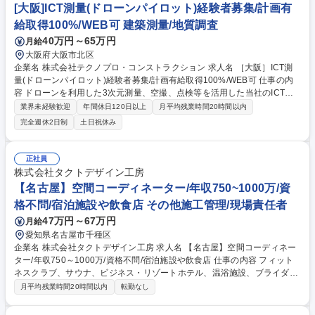
職種 【高松/経験者募集】造作家具デザイナー/年休125日/転勤無/創業170
[大阪]ICT測量(ドローンパイロット)経験者募集/計画有
年以上
給取得100%/WEB可 建築測量/地質調査
40万円～65万円
月給
大阪府大阪市北区
企業名 株式会社テクノプロ・コンストラクション 求人名 ［大阪］ICT測
量(ドローンパイロット)経験者募集/計画有給取得100%/WEB可 仕事の内
容 ドローンを利用した3次元測量、空撮、点検等を活用した当社のICT事
業にて、ドローンパイロットを行っていただきます。 注目の最新技術を駆
業界未経験歓迎
年間休日120日以上
月平均残業時間20時間以内
使し、エンジニアとして一歩先へ行きませんか？ 【点検事例】建物：高所
完全週休2日制
土日祝休み
や屋根裏等を撮影し、屋根や壁面のヒビや構造物異常を検出。プラント：
炉内部や高所のヒビ、配管の錆や腐食の劣化状況を検出。インフラ：マン
ホールから配管内部の漏水・ヒビや、配管の錆や腐食を検出。その他、橋
正社員
梁など人の立ち入り困難な箇所の劣化状況の監視も可能。（変更の範囲）
株式会社タクトデザイン工房
会社の定める業務 募集職種 ［大阪］ICT測量(ドローンパイロット)経験者
【名古屋】空間コーディネーター/年収750~1000万/資
募集/計画有給取得100%/WEB可
格不問/宿泊施設や飲食店 その他施工管理/現場責任者
47万円～67万円
月給
愛知県名古屋市千種区
企業名 株式会社タクトデザイン工房 求人名 【名古屋】空間コーディネー
ター/年収750～1000万/資格不問/宿泊施設や飲食店 仕事の内容 フィット
ネスクラブ、サウナ、ビジネス・リゾートホテル、温浴施設、ブライダ
ル、飲食店など、多様な商業施設の空間デザインを手がける当社で、空間
月平均残業時間20時間以内
転勤なし
コーディネーター(内装施工管理)をご担当いただきます。 【業務詳細】■
現場管理(工程管理、安全管理、品質管理、原価管理、環境管理)■クライア