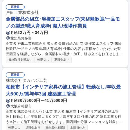
正社員
戸田工業株式会社
金属部品の組立･溶接加工スタッフ(未経験歓迎/一品モ
ノの製造/職人育成枠) 職人/現場作業員
22万円～34万円
月給
愛知県知多郡
企業名 戸田工業株式会社 求人名 金属部品の組立･溶接加工スタッフ(未経
験歓迎/一品モノの製造/職人育成枠) 仕事の内容 お客様からいただいた製
品図面を確認しながら、金属部材の溶接・加工、組み立てをお任せしま
す。毎日同じモノを大量生産するのではなく、毎回異なる製品を自分の手
資格取得支援あり
転勤なし
退職金あり
で作り上げる手応えが味わえる仕事です。 1.図面をもとに、決められた金
属部材の加工・溶接 2.各種工具やクレーンなどを用いた完成品の組み立て
★道具の扱い方や力加減のコツなどは、入社後に基礎から丁寧に教えま
正社員
す。設計図という二次元の情報が、自らの手仕事によって確かな立体物へ
株式会社タカハシ工芸
と形を変えていくプロセスに、工作やパズルのような純粋な面白さを感じ
柏原市【インテリア家具の施工管理】転勤なし/年収最
られます。また大型製品を得意としておりスケールの大きなものづくりに
大600万/賞与年3回 建築施工管理
よる達成感、充実感も味わえます。 募集職種 金属部品の組立･溶接加工ス
30万5000円～41万5000円
月給
タッフ(未経験歓迎/一品モノの製造/職人育成枠)
大阪府柏原市
企業名 株式会社タカハシ工芸 求人名 柏原市【インテリア家具の施工管
理】転勤なし／年収最大６００万／賞与年３回 仕事の内容 家具工事を行
う当社にて施工管理をお任せします。関西圏の分譲マンションを対象に工
事業者様との工程管理や調整を担う役割です。※据付等の実作業（壁への
転勤なし
退職金あり
完全週休2日制
土日祝休み