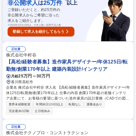
取り付けによる下地作成 ■(4)型に合わせた布や皮の裁断 ■(5)生地の縫製お
※
非公開求人
25
万件
は
以上
よび組み立て ■(6)営業スタッフと同行しての納品 ※数量のある製品はチ
ご登録いただくと、約
25
万件の
ームで分業し、オーダーメイド品は1名で一貫して担当するなど、案件に
非公開求人からご希望に沿った
応じた柔軟な体制です。 募集職種 【愛知】一級技能士も目指せる！ハン
求人をご紹介します。
ドメイドに拘る特注椅子の製造職/転勤なし
※
2026年3月31日時点 ※求人数＝採用予定人数
登録して求人を紹介してもらう
正社員
株式会社中村谷
【高松/経験者募集】造作家具デザイナー/年休125日/転
勤無/創業170年以上 建築内装設計/インテリア
25万円～30万円
月給
香川県高松市
企業名 株式会社中村谷 求人名 【高松/経験者募集】造作家具デザイナー/年
休125日/転勤無/創業170年以上 仕事の内容 創業170年超の老舗インテリ
ア企業にて、お客様の要望に基づいた造作家具の設計業務（CADでの図面
作成、現場での取付監理）をお任せします。理想の暮らしを形にする、や
業界未経験歓迎
年間休日120日以上
転勤なし
退職金あり
りがいある仕事です。 ■営業からの情報共有に基づき、営業と同行して詳
完全週休2日制
土日祝休み
細を確認 ■CADを用いて造作家具の図面を作成 ■作成した図面を基に工場
へ製作指示 ■現場へ向かい、正確な位置に取り付けられているかの監理 設
計した家具が、空間の一部になる瞬間に立ち会える感動があります。雑誌
正社員
に掲載されるようなデザイン性の高い家具づくりに挑戦できる環境！ 募集
株式会社テクノプロ・コンストラクション