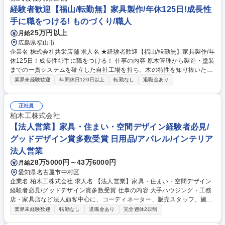
経験者歓迎【福山/転勤無】家具製作/年休125日!成長性
手に職をつける! ものづくり/職人
25万円以上
月給
広島県福山市
企業名 株式会社共栄店舗 求人名 ★経験者歓迎【福山/転勤無】家具製作/年
休125日！成長性◎手に職をつける！ 仕事の内容 原木管理から製造・塗装
までの一貫システムを確立した自社工場を持ち、木の特性を知り抜いた熟
練の職人さんが個性的でディテールにこだわる質の高い創作家具を創り続
業界未経験歓迎
年間休日120日以上
転勤なし
退職金あり
けています。＊変更の範囲：当社業務全般 ■オーダーメイド家具の製作
（原木のカット、組立、納品まで） ■一部、塗装業務も発生いたします。
～共栄店舗の魅力 レベルの高い木工技術と店舗建築への造詣の深さ～ ◆
正社員
高い木工技術を持ち、自社内で家具の作成までするため他社にはできない
柏木工株式会社
施工ができます。特に木の内装にこだわりのあるお客様からリピートして
【法人営業】家具・住まい・空間デザイン経験者必見/
いただいています。例：(株)サンマルク、(株)メガネの田中など 募集職種
グッドデザイン賞多数受賞 日用品/アパレル/インテリア
★経験者歓迎【福山/転勤無】家具製作/年休125日！成長性◎手に職をつけ
法人営業
る！
28万5000円～43万6000円
月給
愛知県名古屋市中村区
企業名 柏木工株式会社 求人名 【法人営業】家具・住まい・空間デザイン
経験者必見/グッドデザイン賞多数受賞 仕事の内容 大手ハウジング・工務
店・家具店など法人顧客中心に、コーディネーター、販売スタッフ、施主
に対して家具を提案販売します。既存取引先の売上管理をメインに新規顧
業界未経験歓迎
転勤なし
退職金あり
完全週休2日制
客も開拓します。 既存取引先では店外でのインテリアフェア参加も定期的