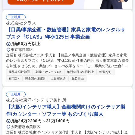
正社員
株式会社クラス
【目黒/事業企画・数値管理】家具と家電のレンタルサ
ブスク『CLAS』/年休125日 事業企画
50万円以上
月給
東京都目黒区
企業名 株式会社クラス 求人名 【目黒／事業企画・数値管理】家具と家電
のレンタルサブスク『CLAS』/年休125日 仕事の内容 法人事業本部の成長
を加速させるため、業務プロセスの改革をリードし、事業の”強い土台”を
築くことがミッションです。データに基づき課題を特定し、事業全体を最
業界未経験歓迎
副業・WワークOK
年間休日120日以上
転勤なし
適化する、まさに事業の舵取り役です。 ■業務の分析と可視化：既存の業
在宅OK
完全週休2日制
土日祝休み
服装自由
務フローを分析し、課題を特定。あるべき姿（KGI/KPI）を設計します。
■プロセスの再構築：分析結果に基づき、新たな業務プロセスを設計。シ
ステム導入の要件定義なども担当します。 ■KPI管理と改善：事業計画の
正社員
進捗をKPIでトラッキングし、計画との乖離に対する改善策を立案・実行
株式会社東洋インテリア製作所
します。 募集職種 【目黒／事業企画・数値管理】家具と家電のレンタル
【大阪/インテリア職人】金融機関向けのインテリア製
サブスク『CLAS』/年休125日
作/カウンター・ソファー等 ものづくり/職人
24万2200円～31万1400円
月給
大阪府堺市美原区
企業名 株式会社東洋インテリア製作所 求人名 【大阪/インテリア職人】金