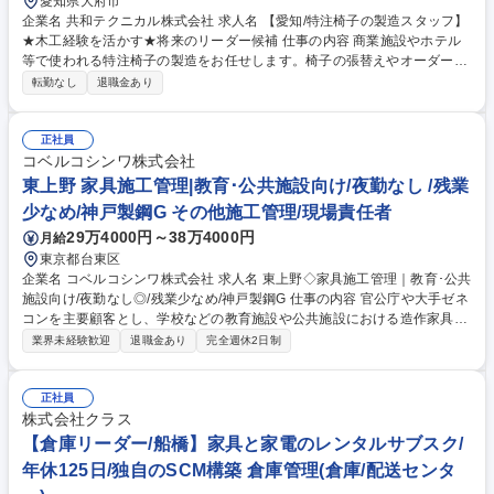
愛知県大府市
企業名 共和テクニカル株式会社 求人名 【愛知/特注椅子の製造スタッフ】
★木工経験を活かす★将来のリーダー候補 仕事の内容 商業施設やホテル
等で使われる特注椅子の製造をお任せします。椅子の張替えやオーダーメ
イド制作を打合せから納品まで一貫して担当。 ■(1)注文に応じた図面の作
転勤なし
退職金あり
成、(2)木工の枠組み作成 ■(3)バネ・ウレタン等の取付による下地作成、
(4)生地の裁断 ■(5)生地の縫製および組み立て、(6)営業スタッフと同行し
納品 ※数量のある製品はチームで分業し、オーダーメイド品は1名で一貫
正社員
して担当します。木工加工の経験を活かし即戦力として活躍を期待しま
コベルコシンワ株式会社
す。 募集職種 【愛知/特注椅子の製造スタッフ】★木工経験を活かす★将
東上野 家具施工管理|教育･公共施設向け/夜勤なし /残業
来のリーダー候補
少なめ/神戸製鋼G その他施工管理/現場責任者
29万4000円～38万4000円
月給
東京都台東区
企業名 コベルコシンワ株式会社 求人名 東上野◇家具施工管理｜教育･公共
施設向け/夜勤なし◎/残業少なめ/神戸製鋼G 仕事の内容 官公庁や大手ゼネ
コンを主要顧客とし、学校などの教育施設や公共施設における造作家具・
木工製品の施工管理業務全般を担います。自社工場を持つメーカー兼商社
業界未経験歓迎
退職金あり
完全週休2日制
のため、仕様変更等にも柔軟に対応できる環境です。 ■官公庁やゼネコン
向け教育・公共施設什器の造作家具施工管理 ■仕様書や図面の確認、積算
補助、工程表作成と全体の進捗管理業務 ■各現場の職人や協力会社の手
正社員
配、施工指示および人員の差配 ■現場における安全管理、品質管理、コス
株式会社クラス
ト（予算）管理の徹底 ■自社工場スタッフやゼネコン等顧客との仕様変更
【倉庫リーダー/船橋】家具と家電のレンタルサブスク/
に伴う打合せ対応 ■夜勤なし。配属拠点をベースとした担当管轄エリア内
年休125日/独自のSCM構築 倉庫管理(倉庫/配送センタ
の現場管理 募集職種 東上野◇家具施工管理｜教育･公共施設向け/夜勤なし