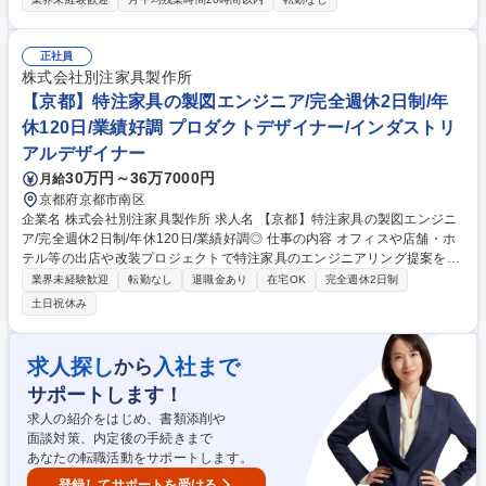
も安心してモノづくりに挑戦できる環境です。 オフィスやショップ、公共
施設向けの木製品（机、椅子、カウンター、ディスプレイ、プランター
等）の製造に携わります。 【具体的な業務内容】■機械に部材を設置する
正社員
ための木材運搬 ■機械を使用した木材のカット作業■木材の接着作業 ※特
株式会社別注家具製作所
注家具や什器の製造・納品のみであり、現場での設置時に建物へ改変（釘
【京都】特注家具の製図エンジニア/完全週休2日制/年
打ち・穴あけ等）を加える作業は発生しません。 募集職種 【山形／未経
休120日/業績好調 プロダクトデザイナー/インダストリ
験歓迎】特注家具・木製品の製造／残業月3h/年間休日119日
アルデザイナー
30万円～36万7000円
月給
京都府京都市南区
企業名 株式会社別注家具製作所 求人名 【京都】特注家具の製図エンジニ
ア/完全週休2日制/年休120日/業績好調◎ 仕事の内容 オフィスや店舗・ホ
テル等の出店や改装プロジェクトで特注家具のエンジニアリング提案を行
います。基本職務は製図ですが、適性に応じて見積担当や現場管理等も適
業界未経験歓迎
転勤なし
退職金あり
在宅OK
完全週休2日制
性に応じてご担当頂きます（ご経験による）。 ≪具体的な仕事内容≫ エ
土日祝休み
ンジニアリング担当として、既存取引先に対する製図業務をメイン業務と
してお任せします。1チーム3～4名のユニットで動いており、お預かりし
ている案件によって各メンバー「見積担当」「営業担当」「現場管理」
求人探し
入社まで
から
「提案」等の仕事を割り振り進めています。 募集職種 【京都】特注家具
サポートします！
の製図エンジニア/完全週休2日制/年休120日/業績好調◎
求人の紹介をはじめ、書類添削や
面談対策、内定後の手続きまで
あなたの転職活動をサポートします。
登録してサポートを受ける