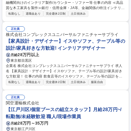
融機関向けのインテリア製作/カウンター・ソファー等 仕事の内容 ≪高品
質な木工家具を製作≫銀行・信用金庫・JA等、金融関係の特注インテリア
製品(カウンターやソファ等)の製作をお任せします。幅広く色々なインテ
転勤なし
退職金あり
完全週休2日制
土日祝休み
リアを生み出せる環境です。 ≪金融機関向けのカウンター、ソファ、パー
テーション等を製造≫ ■図面を基にした各種インテリア製品の製造加工■
木製素材の加工■シンナー等を使用した塗装や仕上げ業務 【魅力】案件毎
正社員
に異なる特注品製作が中心です。こだわりの製品を作り上げるため、様々
株式会社コンプレックスユニバーサルファニチャーサプライ
な技術を獲得できるとともに幅広いスキルを得られます。冷暖房完備の快
【家具設計・デザイナー】イスやソファ、テーブル等の
適な工場でモノづくりに没頭できます。 募集職種 【大阪/インテリア職
設計/家具好きな方歓迎! インテリアデザイナー
人】金融機関向けのインテリア製作/カウンター・ソファー等
28万円以上
月給
東京都目黒区
企業名 株式会社コンプレックスユニバーサルファニチャーサプライ 求人
名 【家具設計・デザイナー】イスやソファ、テーブル等の設計/家具好き
な方歓迎！ 仕事の内容 飲食店等のイスやソファ、テーブル等の設計を担
当頂きます。入社後まずは、自社の既製品の図面の作成や納品の手伝い等
転勤なし
退職金あり
完全週休2日制
土日祝休み
服装自由
を行って頂きます。将来的には特注家具の設計・デザインの担当もしてい
ただきます！ 【仕事内容】■デザインの提案：図面の作成、素材の選定等
■営業に同行：デザインについて打合せ、現場の下見、顧客にプレゼン、
正社員
納品■見積もりの作成■商品の設計【業務の流れ】営業担当が案件を取引先
関空運輸株式会社
からヒアリングしてから、デザイナーに依頼がきます。その後、デザイン
【江戸川区/個室ブースの組立スタッフ】月給28万円~/
の提案やプレゼンを行い、採用後工場に発注し、現場に納品を行います。
転勤無/未経験歓迎 職人/現場作業員
※年20件程度の案件に携わり、簡単なものを含めて40～50種類作成して
28万円～35万円
月給
います。 募集職種 【家具設計・デザイナー】イスやソファ、テーブル等
の設計/家具好きな方歓迎！
東京都江戸川区