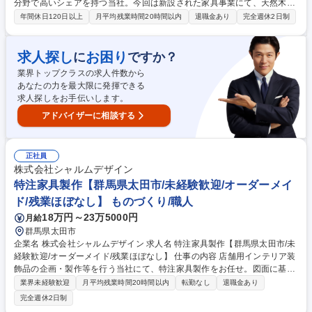
分野で高いシェアを持つ当社。今回は新設された家具事業にて、天然木と
レジンを組み合わせた完全オーダーメイド家具の製造を担う、家具製作職
年間休日120日以上
月平均残業時間20時間以内
退職金あり
完全週休2日制
をご担当いただきます。 【詳細】■新規事業の立ち上げメンバーとして、
顧客の要望に合わせた一点物の家具製作をお任せ。■具体的には木材の選
定・加工、レジンの流し込み、研磨・塗装、デザイン担当との連携、品質
求人探し
お困り
に
ですか？
確認等を行います。■【ミッション】立ち上げ期における製造プロセスの
業界トップクラスの求人件数から
確立と、高品質な製品の安定供給。■将来的には、培った技術を活かして
あなたの力を最大限に発揮できる
新製品の企画や、製造ラインのリーダーへのキャリアアップも可能です。
求人探しをお手伝いします。
募集職種 【大府/家具製作】新規事業のコアメンバー/家具DIY経験者も歓
迎！/年休121日
アドバイザーに相談する
正社員
株式会社シャルムデザイン
特注家具製作【群馬県太田市/未経験歓迎/オーダーメイ
ド/残業ほぼなし】 ものづくり/職人
18万円～23万5000円
月給
群馬県太田市
企業名 株式会社シャルムデザイン 求人名 特注家具製作【群馬県太田市/未
経験歓迎/オーダーメイド/残業ほぼなし】 仕事の内容 店舗用インテリア装
飾品の企画・製作等を行う当社にて、特注家具製作をお任せ。図面に基づ
き、木材・金属・アクリル等を用いた、パチンコホールや店舗向けの什
業界未経験歓迎
月平均残業時間20時間以内
転勤なし
退職金あり
器、造作家具等を形にする「職人」の仕事です。 ■特注家具・什器の製
完全週休2日制
造：設計図面を確認し、木工を中心とした製作作業 ■一貫したモノづく