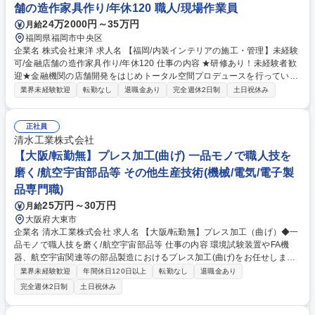
舗の造作家具作り/年休120 職人/現場作業員
24万2000円～35万円
月給
福岡県福岡市中央区
企業名 株式会社東洋 求人名 【福岡/内装インテリアの施工・管理】未経験
可/金融店舗の造作家具作り/年休120 仕事の内容 ★研修あり！未経験者歓
迎★金融機関の店舗開発をはじめトータル空間プロデュースを行っている
当社にて、内装インテリア家具の施工及び管理をお任せ【詳細】■施工⇒
業界未経験歓迎
転勤なし
退職金あり
完全週休2日制
土日祝休み
金融機関やオフィスへ当社造作家具の配置 ■管理⇒家具の検品、トラック
への積み込み、家具の取付作業、建築内装を含む協力会社工事の管理など
【担当エリア】九州【やりがい】当社では、企画・デザインからアフター
正社員
ケアまで一貫してトータルサポートしています。内装やインテリアにご興
清水工業株式会社
味がある方、施工管理のキャリアを積みゆくゆくは設計に関わりたい方に
【大阪/転勤無】プレス加工(曲げ) 一品モノで職人技を
は社内での資格取得の支援などもありますので長期的にキャリア形成がで
磨く/航空宇宙部品等 その他生産技術(機械/電気/電子製
きる環境です。 募集職種 【福岡/内装インテリアの施工・管理】未経験可/
品専門職)
金融店舗の造作家具作り/年休120
25万円～30万円
月給
大阪府大東市
企業名 清水工業株式会社 求人名 【大阪/転勤無】プレス加工（曲げ）◆一
品モノで職人技を磨く/航空宇宙部品等 仕事の内容 環境試験装置やFA機
器、航空宇宙関連等の部品製造におけるプレス加工(曲げ)をお任せしま
す。当社は曲げ加工の金型をロゴマークにするほど技術を重視。量産品の
業界未経験歓迎
年間休日120日以上
転勤なし
退職金あり
みならず一品モノにも対応し、職人技が活きます。 【具体的には】プレス
完全週休2日制
土日祝休み
ブレーキを用いた薄板の曲げ加工と微調整を中心に行います。環境試験装
置部品やFA機器部品など、幅広い業界の製品に携わります。 ■当社の魅