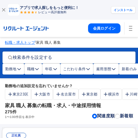
アプリで求人探しをもっと便利に！
インストール
レビュー高評価
無料
会員ログイン
/
転職・求人トップ
家具 職人 募集
検索条件を設定する
勤務地
職種
年収
こだわり条件
雇用形態
新着のみ
勤務地の追加設定を忘れていませんか？
東京23区
大阪市
名古屋市
東京都
横浜市
川崎
家具 職人 募集の転職・求人・中途採用情報
275
件
関連度順
新着順
1
〜
100
件目を表示中
正社員