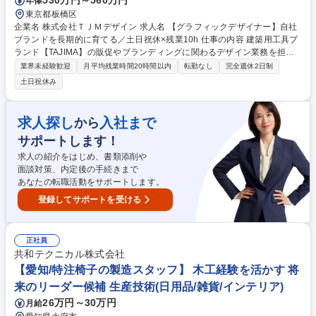
530万円～560万円
年俸
東京都板橋区
企業名 株式会社ＴＪＭデザイン 求人名 【グラフィックデザイナー】自社
ブランドを長期的に育てる／土日祝休×残業10h 仕事の内容 建築用工具ブ
ランド【TAJIMA】の販促やブランディングに関わるデザイン業務を担当
します。営業や企画・開発部門などと連携し、情報整理や構成設計、デザ
業界未経験歓迎
月平均残業時間20時間以内
転勤なし
完全週休2日制
イン提案の段階から主体的に関わっていただく仕事です。 ■ブランドブッ
土日祝休み
ク、製品カタログ、販促チラシ等の紙媒体制作 ■撮影ディレクション ■制
作進行管理 ■社内関連部署（営業・企画・開発部門）や協力会社との調整
製品特長や販促意図を深く理解し、情報量の多い紙媒体でも分かりやすく
求人探し
入社まで
から
伝わるデザインを提案いただきます。 募集職種 【グラフィックデザイナ
サポートします！
ー】自社ブランドを長期的に育てる／土日祝休×残業10h
求人の紹介をはじめ、書類添削や
面談対策、内定後の手続きまで
あなたの転職活動をサポートします。
登録してサポートを受ける
正社員
共和テクニカル株式会社
【愛知/特注椅子の製造スタッフ】 木工経験を活かす 将
来のリーダー候補 生産技術(日用品/雑貨/インテリア)
26万円～30万円
月給