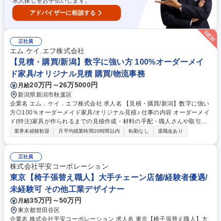
求人探しをお手伝いします。
アドバイザーに相談する
正社員
エム.ケイ.エフ株式会社
【見積・購買/新潟】数字に強い方 100%オーダーメイ
ド家具/オリジナル見積 購買/物流事務
20万円～26万5000円
月給
新潟県新潟市秋葉区
企業名 エム．ケイ．エフ株式会社 求人名 【見積・購買/新潟】数字に強い
方◎100％オーダーメイド家具/オリジナル見積♪ 仕事の内容 オーダーメイ
ド(特注)家具が作られるまでの見積作成・材料の手配・職人さんや取引先
企業とのやり取りもお任せします。 ◆見積もり：図面を見ながら、木材や
業界未経験歓迎
月平均残業時間20時間以内
転勤なし
退職金あり
金具などの必要な材料と数量をリストアップして計算します。(1件あたり
約1週間程度の納期) ◆手配・管理：仕入れ先へ材料を注文し価格や届く日
の調整を行います。 ※1～2週間は工場で実際に家具作りを体験し「家具
正社員
がどう作られるか」を学び、その後少しずつ図面の見方や材料の名前を覚
株式会社平安コーポレーション
えていただきます。先輩がマンツーマンでついているので未経験の方も安
東京【椅子張替え職人】大手チェーン店舗/経験者優遇/
心してご応募ください。 募集職種 【見積・購買/新潟】数字に強い方◎10
未経験可 その他工業デザイナー
0％オーダーメイド家具/オリジナル見積♪
35万円～50万円
月給
東京都世田谷区
企業名 株式会社平安コーポレーション 求人名 東京【椅子張替え職人】大