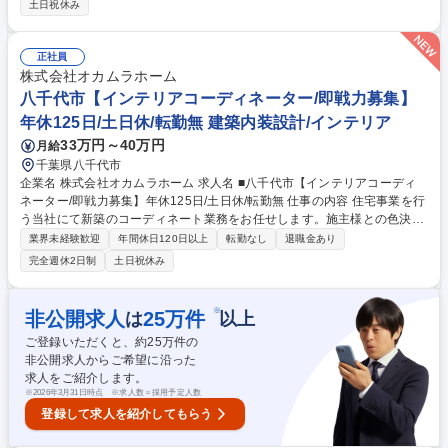
土日祝休み
ら必要な数値を抽出し、woodWOP等のソフトを用いて高度な3D加工プロ
グラムを作成します。特殊で複雑な形状が多いため、自ら加工手法を工
夫・開発し、時には組立仕上げまで一貫して携わります。 【施工事例】め
正社員
がねミュージアム、グランディア芳泉 料亭ことぶき、石川県立図書館、バ
株式会社オカムラホーム
ブアー(大丸東京店など）、セサミストリートマーケット（阪神梅田本店
八千代市【インテリアコーディネーター/即戦力募集】
など）他 募集職種 福井市【ＮＣ・マシニングオペレーター】経験者歓迎
年休125日/土日休/転勤無 建築内装設計/インテリア
◎家具/店舗什器/夜勤なし
33万円～40万円
月給
千葉県八千代市
企業名 株式会社オカムラホーム 求人名 ■八千代市【インテリアコーディ
ネーター/即戦力募集】年休125日/土日休/転勤無 仕事の内容 住宅事業を行
う当社にて新築のコーディネート業務をお任せします。施主様との色決め
から家具提案、現場調整まで幅広く担当します。即戦力として業務全般を
業界未経験歓迎
年間休日120日以上
転勤なし
退職金あり
牽引できる方を求めています。 ■新築工事における色彩計画（外壁・クロ
完全週休2日制
土日祝休み
ス・ユニットバス等） ■図面をもとにしたカラーコーディネートおよび家
具・飾りの提案 ■アンテナ・カーテン等の工事手配および施工管理 ■施主
様と施工現場（職人）をつなぐ進行管理および交渉業務 ■営業担当や設計
※
非公開求人
25
万件
は
以上
担当と連携したプロジェクト推進 募集職種 ■八千代市【インテリアコーデ
ご登録いただくと、約
25
万件の
ィネーター/即戦力募集】年休125日/土日休/転勤無
非公開求人からご希望に沿った
求人をご紹介します。
※
2026年3月31日時点 ※求人数＝採用予定人数
登録して求人を紹介してもらう