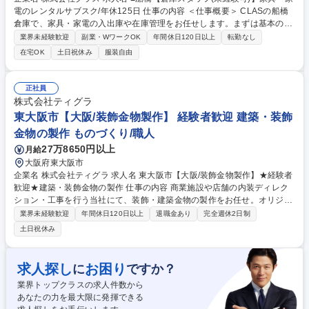
電のレンタルサブスク/年休125日 仕事の内容 ＜仕事概要＞ CLASの船橋
倉庫で、家具・家電の入出庫や在庫管理をお任せします。まずは基本の倉
庫作業からスタートするので、未経験でも安心です。 ▼まずお任せしたい
業界未経験歓迎
副業・WワークOK
年間休日120日以上
転勤なし
こと▼商品のピッキング・入出庫（棚から取り出す・運ぶ）・倉庫内の整
在宅OK
土日祝休み
服装自由
理整頓・備品管理・スマホで在庫・場所を確認する作業 ▼慣れてきたらお
任せしたいこと▼入出庫の進捗チェック・品質確認・他部署とのやりと
り・連携 ▼ゆくゆくはリーダーも目指せます▼スタッフの育成・サポー
正社員
ト・業務改善の提案・実行・新規オペレーションの立ち上げ 募集職種 ■船
株式会社ティグラ
橋【倉庫スタッフ(未経験可)】家具・家電のレンタルサブスク/年休125日
東大阪市【大阪/装飾金物製作】 経験者歓迎 建築・装飾
金物の製作 ものづくり/職人
27万8650円以上
月給
大阪府東大阪市
企業名 株式会社ティグラ 求人名 東大阪市【大阪/装飾金物製作】★経験者
歓迎★建築・装飾金物の製作 仕事の内容 商業施設や店舗の内装ディレク
ション・工事を行う当社にて、装飾・建築金物の製作をお任せ。オリジナ
リティ溢れる装飾が強みで、本社の工場でオーダーメイドの金物を製作し
業界未経験歓迎
年間休日120日以上
退職金あり
完全週休2日制
ております！ 【具体的には】ティグ溶接（アルゴン溶接）や半自動溶接に
土日祝休み
よる溶接、組立作業をお願いします。他にもメタルソーやボール盤など工
作機械による材料切断や穴あけ加工、サンダーによる研磨仕上げ加工、検
品、梱包や出荷、荷受け作業など製作に関わる一連の業務をお願いしま
求人探し
お困り
に
ですか？
す。 ※採用背景：業績好調に伴う採用強化です。 募集職種 東大阪市【大
業界トップクラスの求人件数から
阪/装飾金物製作】★経験者歓迎★建築・装飾金物の製作
あなたの力を最大限に発揮できる