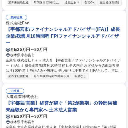
生産面の課題に対応する為、営業体制の強化を進めています。主に次世代
業界未経験歓迎
年間休日120日以上
退職金あり
在宅OK
完全週休2日制
車両や新規製品に関わって頂く予定です。 ◆取引先(カーメーカー)への弊
社製品(※)の見積書作成、価格契約、各種折衝 ◆弊社製品の販売戦略の策
定・立案・遂行 ◆海外関係会社/国内他部門(主に開発･生産･調達部門)との
契約社員
調整及び顧客への営業活動 ※主な取り扱い商品:自動車用電装品(ワイヤー
株式会社Fan
ハーネス、HEV/BEV用高圧部品、ハーネス用部品、HMI(メーター)製品な
【宇都宮市/ファイナンシャルアドバイザー(IFA)】成長
ど) 募集職種 【宇都宮】営業(SUBARU様) 営業企画･見積業務･原価企画/
企業/残業月10時間程 FP/ファイナンシャルアドバイザ
ワイヤーハーネスNo.1
ー
25万円～80万円
月給
栃木県宇都宮市
企業名 株式会社Ｆａｎ 求人名 【宇都宮市／ファイナンシャルアドバイザ
ー（IFA）】成長企業/残業月10時間程 仕事の内容 お客様からの面談希望
は月300件超！飛び込みや無理な押し売りは不要です！IFAとして、主に個
人を対象とした資産運用のコンサルティング業務をお任せします。 主にカ
業界未経験歓迎
月平均残業時間20時間以内
転勤なし
ウンターでの相談窓口業務、来店いただいた顧客へのフォロー業務。資産
運用/生命保険/住宅ローン等の相談を受けていただきます。 ・年100回を
超えるセミナーを実施。・所属金融商品取引業者は、SBI証券・楽天証
正社員
券・ウェルスナビ・ソニー銀行です。・取扱保険会社は11社、不動産、住
大進産業株式会社
宅ローンも取扱い可能です。 変更の範囲：なし 募集職種 【宇都宮市／フ
【宇都宮/営業】経営が継ぐ「第2創業期」の幹部候補
ァイナンシャルアドバイザー（IFA）】成長企業/残業月10時間程
未経験から専門家へ 土木法人営業
20万円～30万円
月給
栃木県宇都宮市
企業名 大進産業株式会社 求人名 【宇都宮/営業】経営が継ぐ「第2創業