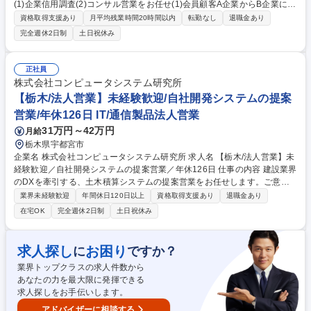
(1)企業信用調査(2)コンサル営業をお任せ(1)会員顧客A企業からB企業に対
する調査依頼を受け「企業信用調査」を実施。企業間商取引の円滑化支援
資格取得支援あり
月平均残業時間20時間以内
転勤なし
退職金あり
(2)会員顧客へのコンサル営業＋会員獲得への営業 ■信用調査(約80項目)：
完全週休2日制
土日祝休み
事業内容やビジネスモデル、財務状況の聞き取り ■提案営業内容：業界動
向・市場情報等のデータベース提供、新規顧客先への信用調査の実施、後
継者育成・事業承継支援等独自サービスの提案【魅力】顧客に対し伴走型
正社員
の課題解決支援ができ、売り切り営業では無いため自らの提案による企業
株式会社コンピュータシステム研究所
の改善を間近に感じられます。(飛び込み営業なし)経営層との対峙機会が
【栃木/法人営業】未経験歓迎/自社開発システムの提案
多く様々なスキル向上が期待できます。 募集職種 ［宇都宮/地域職/法人営
営業/年休126日 IT/通信製品法人営業
業］転居伴う異動なし/コンサルティング/賞与＋インセン
31万円～42万円
月給
栃木県宇都宮市
企業名 株式会社コンピュータシステム研究所 求人名 【栃木/法人営業】未
経験歓迎／自社開発システムの提案営業／年休126日 仕事の内容 建設業界
のDXを牽引する、土木積算システムの提案営業をお任せします。ご意欲
があれば未経験からでも、「顧客の経営課題を解決する」価値の高い提案
業界未経験歓迎
年間休日120日以上
資格取得支援あり
退職金あり
営業に挑戦できる環境です。 まずは、専門スタッフが獲得したニーズに対
在宅OK
完全週休2日制
土日祝休み
し、自社製品を用いた課題解決を提案する「新規開拓」からスタート。製
品知識や業界を深く理解することを目指します。実務に慣れた後は「既存
顧客営業」へと幅を広げていただきます。入社後は座学とOJTで着実に成
求人探し
お困り
に
ですか？
長できる環境。自ら学び取っていく成長意欲があれば未経験からでもご活
業界トップクラスの求人件数から
躍いただくことができます。 募集職種 【栃木/法人営業】未経験歓迎／自
あなたの力を最大限に発揮できる
社開発システムの提案営業／年休126日
求人探しをお手伝いします。
アドバイザーに相談する