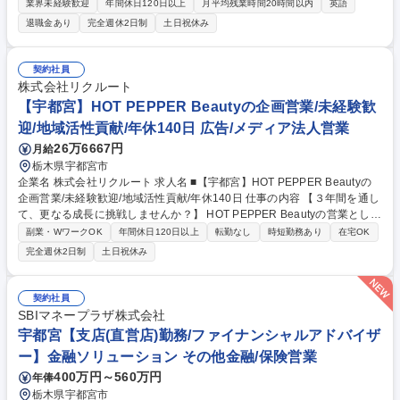
現する重要部品である各種ステアリング関連製品の大手自動車メーカーと
業界未経験歓迎
年間休日120日以上
月平均残業時間20時間以内
英語
の【法人営業】をお任せします。■主要顧客；本田技研工業様 【具体的に
退職金あり
完全週休2日制
土日祝休み
は】 ■担当部門の営業マネジメント■市場調査や競合分析、市場ニーズの
把握による営業戦略の策定■案件受注活動：製品プレゼン・打合せ設定及
びその事前準備。完成車メーカーの車種設計・調達部門を相手に営業■価
契約社員
格交渉：量産部品の年次価格交渉、新規案件見積回答及び価格交渉顧客の
株式会社リクルート
調達購買と価格交渉■販売管理：販売予算の作成及び売上予実管理■顧客サ
【宇都宮】HOT PEPPER Beautyの企画営業/未経験歓
ービス：既存ビジネスに関するアフターサービス対応 募集職種 【栃木/宇
迎/地域活性貢献/年休140日 広告/メディア法人営業
都宮】■ステアリング製品営業（マネージャー候補）/日本精工G
26万6667円
月給
栃木県宇都宮市
企業名 株式会社リクルート 求人名 ■【宇都宮】HOT PEPPER Beautyの
企画営業/未経験歓迎/地域活性貢献/年休140日 仕事の内容 【３年間を通し
て、更なる成長に挑戦しませんか？】 HOT PEPPER Beautyの営業とし
て、各種サロンの集客の問題の解決・業務支援サービスを導入など経営の
副業・WワークOK
年間休日120日以上
転勤なし
時短勤務あり
在宅OK
パートナーとして、支援をお任せします。 【業務詳細】各種美容系サロン
完全週休2日制
土日祝休み
クライアントへ新規・既存営業をお任せします。ただサービスを売るので
はなく、顧客ヒアリングを起点に店舗集客UPの課題解決提案を行いま
す。より効果のある記事提案、キャンペーンや特別メニューの提案、店舗
契約社員
ブランディング企画提案等にも挑戦できます。【育成環境】全国約2,000
SBIマネープラザ株式会社
人の営業がおり、座学・OJTの体制は整っています。毎年多くの方が3年
宇都宮【支店(直営店)勤務/ファイナンシャルアドバイザ
間の成長を求めご入社されています。 募集職種 ■【宇都宮】HOT PEPPE
ー】金融ソリューション その他金融/保険営業
R Beautyの企画営業/未経験歓迎/地域活性貢献/年休140日
400万円～560万円
年俸
栃木県宇都宮市