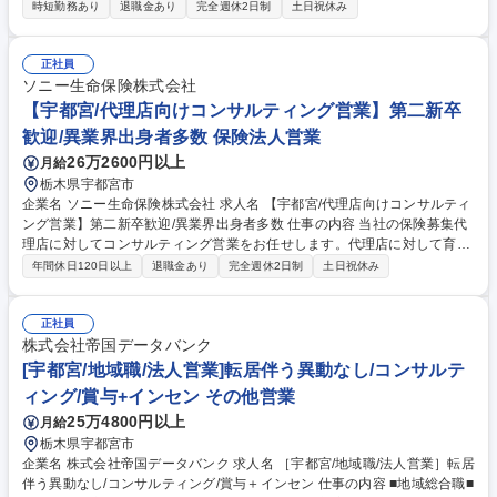
農家を回っていただきます。 お客様のお困りごとを聞きながら、動物の病
時短勤務あり
退職金あり
完全週休2日制
土日祝休み
気予防のための商品等のご提案をします。新商品やキャンペーン商品のご
案内もしていきます。農家の方に商品を使うことのメリットをわかりやす
くご説明し、提案していきます。【入社後の流れ】入社後約1か月は前任
正社員
者とお客様先に一緒に同行しながら仕事の流れを覚えていきますのでご安
ソニー生命保険株式会社
心ください。 募集職種 【栃木/畜産農家へのルート営業】年休125日/直行
【宇都宮/代理店向けコンサルティング営業】第二新卒
直帰可/転勤無し/事業シェア高
歓迎/異業界出身者多数 保険法人営業
26万2600円以上
月給
栃木県宇都宮市
企業名 ソニー生命保険株式会社 求人名 【宇都宮/代理店向けコンサルティ
ング営業】第二新卒歓迎/異業界出身者多数 仕事の内容 当社の保険募集代
理店に対してコンサルティング営業をお任せします。代理店に対して育成
やマーケティング等の支援を行い、代理店の経営をサポートいただきます
年間休日120日以上
退職金あり
完全週休2日制
土日祝休み
※個人顧客への直接販売はございません。 【仕事内容詳細】(1)代理店を
媒介した生命保険の販売、引受などの営業推進活動(2)代理店の営業サポー
ト(教育、販売戦略の立案、商品勉強会等)(3)代理店の経営支援(経営計画の
正社員
策定支援、管理)(4)担当エリアのマーケット動向及び消費者ニーズの分
株式会社帝国データバンク
析、同業他社の販売戦略分析(5)代理店の新規開拓業務（目安：年2件程度
[宇都宮/地域職/法人営業]転居伴う異動なし/コンサルテ
各代理店営業拠点メンバーで協力しながら開拓活動を行っています） 募集
ィング/賞与+インセン その他営業
職種 【宇都宮/代理店向けコンサルティング営業】第二新卒歓迎/異業界出
25万4800円以上
月給
身者多数
栃木県宇都宮市
企業名 株式会社帝国データバンク 求人名 ［宇都宮/地域職/法人営業］転居
伴う異動なし/コンサルティング/賞与＋インセン 仕事の内容 ■地域総合職■