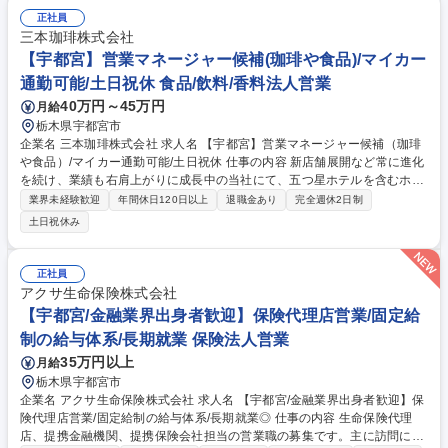
めのコンサルティング営業（代理店の経営・販売の態勢作りに関する代理
店主に対するサポート）■募集人に対する教育・研修等販売フォローの実
正社員
施（保険商品・販売手法・業界情報・コンプライアンス・その他周辺知識
三本珈琲株式会社
等）■新規代理店、新規提携金融機関の開拓■提携金融機関、提携保険会社
【宇都宮】営業マネージャー候補(珈琲や食品)/マイカー
担当営業職：提携金融機関、提携保険会社本部への販売推進策交渉および
通勤可能/土日祝休 食品/飲料/香料法人営業
代理店管理業務全般 募集職種 【宇都宮/生命保険業界出身者歓迎】保険代
40万円～45万円
月給
理店営業/固定給制/長期就業◎な環境
栃木県宇都宮市
企業名 三本珈琲株式会社 求人名 【宇都宮】営業マネージャー候補（珈琲
や食品）/マイカー通勤可能/土日祝休 仕事の内容 新店舗展開など常に進化
を続け、業績も右肩上がりに成長中の当社にて、五つ星ホテルを含むホテ
ル・レストラン・カフェ等に自社製品の珈琲やパスタ、チーズを中心に、
業界未経験歓迎
年間休日120日以上
退職金あり
完全週休2日制
食品商社として多彩な商品を提案いただきます。 【業務内容】珈琲の選定
土日祝休み
から価格設定、配達までを一貫して担当し、提案力と信頼関係を築く営業
スタイルが特徴。入社後は支店長を目指し、営業戦略の立案・実行、売上
管理、メンバーマネジメントにも挑戦可能。週1回の接点を通じて新規出
正社員
店やメニュー開発のニーズをキャッチし、オリジナル商品の企画にも携わ
アクサ生命保険株式会社
れる点も特徴。【魅力】早期にマネージャー・支店長に昇格される方も多
【宇都宮/金融業界出身者歓迎】保険代理店営業/固定給
く、中途入社でもキャリア形成しやすいです。 募集職種 【宇都宮】営業
制の給与体系/長期就業 保険法人営業
マネージャー候補（珈琲や食品）/マイカー通勤可能/土日祝休
35万円以上
月給
栃木県宇都宮市
企業名 アクサ生命保険株式会社 求人名 【宇都宮/金融業界出身者歓迎】保
険代理店営業/固定給制の給与体系/長期就業◎ 仕事の内容 生命保険代理
店、提携金融機関、提携保険会社担当の営業職の募集です。主に訪問によ