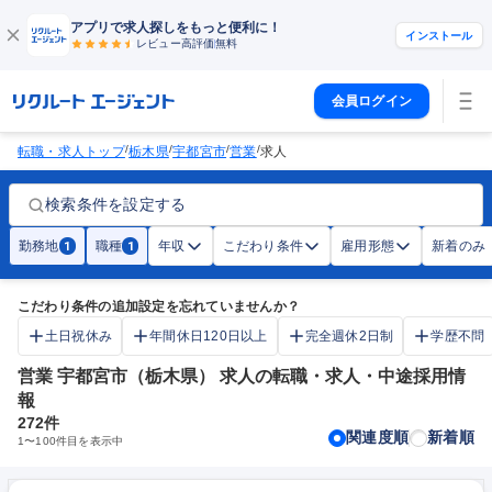
アプリで求人探しをもっと便利に！
インストール
レビュー高評価
無料
会員ログイン
/
/
/
/
転職・求人トップ
栃木県
宇都宮市
営業
求人
検索条件を設定する
勤務地
職種
年収
こだわり条件
雇用形態
新着のみ
1
1
こだわり条件の追加設定を忘れていませんか？
土日祝休み
年間休日120日以上
完全週休2日制
学歴不問
営業 宇都宮市（栃木県） 求人の転職・求人・中途採用情
報
272
件
関連度順
新着順
1
〜
100
件目を表示中