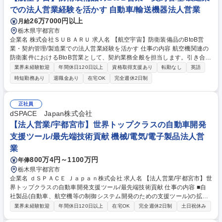
での法人営業経験を活かす 自動車/輸送機器法人営業
26万7000円以上
月給
栃木県宇都宮市
企業名 株式会社ＳＵＢＡＲＵ 求人名 【航空宇宙】防衛装備品のBtoB営
業・契約管理/製造業での法人営業経験を活かす 仕事の内容 航空機関連の
防衛案件におけるBtoB営業として、契約業務全般を担当します。引き合い
対応から見積作成、契約締結、仕様や納期の変更に伴う顧客折衝、社内関
業界未経験歓迎
年間休日120日以上
資格取得支援あり
転勤なし
英語
係部門との調整を一貫して行います。 (1) 契約実務：見積・提案、契約条
時短勤務あり
退職金あり
在宅OK
完全週休2日制
件の整理、仕様・数量・納期・価格などの契約変更の取りまとめ、顧客折
衝、文書管理 (2) 顧客対応・照会取りまとめ：顧客からの要求や照会の一
次受け、整理、社内関係部門への展開と回答方針の構築 【取扱プロダク
正社員
ト】輸送機、哨戒機、無人機、戦闘機など 【やりがい】顧客の要望と社内
dSPACE Japan株式会社
状況を調整し、QCDの最適バランスを見極める司令塔として活躍できま
【法人営業/宇都宮市】世界トップクラスの自動車開発
す。 募集職種 【航空宇宙】防衛装備品のBtoB営業・契約管理/製造業での
支援ツール/最先端技術貢献 機械/電気/電子製品法人営
法人営業経験を活かす
業
800万4円～1100万円
年俸
栃木県宇都宮市
企業名 ｄＳＰＡＣＥ Ｊａｐａｎ株式会社 求人名 【法人営業/宇都宮市】世
界トップクラスの自動車開発支援ツール/最先端技術貢献 仕事の内容 ■自
社製品(自動車、航空機等の制御システム開発のための支援ツール)の拡
販、導入活動を担当。価格ではなく、世界一の製品力を武器に営業活動を
業界未経験歓迎
年間休日120日以上
在宅OK
完全週休2日制
土日祝休み
行い、顧客の課題ヒヤリング、導入までの調整業務をお任せします。 【業