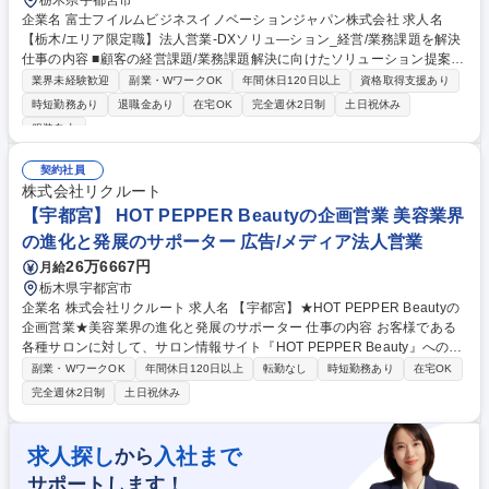
栃木県宇都宮市
企業名 富士フイルムビジネスイノベーションジャパン株式会社 求人名
【栃木/エリア限定職】法人営業-DXソリュ―ション_経営/業務課題を解決
仕事の内容 ■顧客の経営課題/業務課題解決に向けたソリューション提案を
行います ■顧客の取り巻く環境やIR情報、顧客の声から本質的な課題仮説
業界未経験歓迎
副業・WワークOK
年間休日120日以上
資格取得支援あり
を立案し 社内エンジニア/専門部隊をリードしつつ、案件を推進します。
時短勤務あり
退職金あり
在宅OK
完全週休2日制
土日祝休み
【顧客】国内大手/準大手の経営層やユーザー部門(既存顧客深耕が8割）
服装自由
【商材】自社製品-他社製品(ハードソフト双方）を組み合わせた提案が可
能。提案幅が広く製造/開発現場に近い業務システム、経営課題に紐づく基
契約社員
幹システムまで課題に合わせて提案ができます。 【主なテーマ例】DX化
株式会社リクルート
および働き方改革実現／情報セキュリティ／AIを活用した業務効率化/業務
【宇都宮】 HOT PEPPER Beautyの企画営業 美容業界
プロセスデジタル化／情報の一元管理・共有／基幹システム変更など 募集
職種 【栃木/エリア限定職】法人営業-DXソリュ―ション_経営/業務課題を
の進化と発展のサポーター 広告/メディア法人営業
解決
26万6667円
月給
栃木県宇都宮市
企業名 株式会社リクルート 求人名 【宇都宮】★HOT PEPPER Beautyの
企画営業★美容業界の進化と発展のサポーター 仕事の内容 お客様である
各種サロンに対して、サロン情報サイト『HOT PEPPER Beauty』への掲
載などを通して、業界や担当地域のトレンドを把握し、クライアントの課
副業・WワークOK
年間休日120日以上
転勤なし
時短勤務あり
在宅OK
題に対して具体的な解決策を提案していただきます。 各種美容系サロンク
完全週休2日制
土日祝休み
ライアントへ新規・既存営業をお任せします。ただサービスを売るのでは
なく、店舗集客UPの課題解決提案を行います。より効果のある記事提案/
キャンペーンや特別メニューの提案/店舗ブランディング企画提案等にも挑
求人探し
入社まで
から
戦できます。【例えば…】担当エリア内のヘア/ネイル/エステサロン・ジ
サポートします！
ム・ヨガ等に対し、『HOT PEPPER Beauty』を用いた集客支援と、『SA