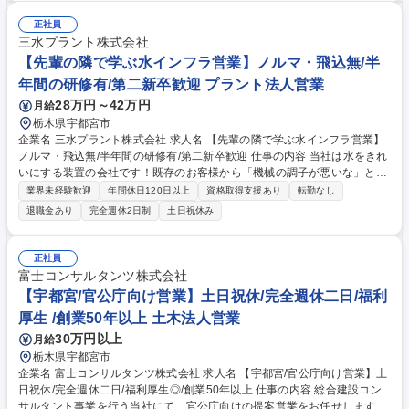
万以上も目指せます。 【安心のチーム制】アポイントが重複した際には、
チーム員が代わりにお客様との打ち合わせに出たり、日頃から物件の情報
正社員
共有をして「協力体制」を構築。営業個人の成績も求められますが、それ
三水プラント株式会社
以上に営業チームとしての目標達成に向けてチーム一丸となって受注活動
【先輩の隣で学ぶ水インフラ営業】ノルマ・飛込無/半
を実施しています。 募集職種 [栃木]【ヘーベルハウス注文住宅営業】固定
年間の研修有/第二新卒歓迎 プラント法人営業
給割合高く安定性◎/在宅勤務可
28万円～42万円
月給
栃木県宇都宮市
企業名 三水プラント株式会社 求人名 【先輩の隣で学ぶ水インフラ営業】
ノルマ・飛込無/半年間の研修有/第二新卒歓迎 仕事の内容 当社は水をきれ
いにする装置の会社です！既存のお客様から「機械の調子が悪いな」とお
困りごとを聞き、解決策をご案内する仕事。現場作業や難しい専門技術が
業界未経験歓迎
年間休日120日以上
資格取得支援あり
転勤なし
必要な業務は、１００％別の技術部門が担当します！ ★個人ノルマはな
退職金あり
完全週休2日制
土日祝休み
く、みんなで目標を追いかける温かいチームです。★まずは先輩の隣で仕
事を見ることからスタート！約半年かけてじっくり育てます。《詳細》■
お客様訪問：定期的にお客様（自治体や関東圏内の企業）を訪ね「お困り
正社員
ごとはないですか？」と伺います。 ■相談・見積：先輩や技術スタッフと
富士コンサルタンツ株式会社
一緒に、解決するためのプランを作ります。 ■引き継ぎ：契約が決まった
【宇都宮/官公庁向け営業】土日祝休/完全週休二日/福利
ら、実際の工事は別の専門チームにバトンタッチ！ 募集職種 【先輩の隣
厚生 /創業50年以上 土木法人営業
で学ぶ水インフラ営業】ノルマ・飛込無/半年間の研修有/第二新卒歓迎
30万円以上
月給
栃木県宇都宮市
企業名 富士コンサルタンツ株式会社 求人名 【宇都宮/官公庁向け営業】土
日祝休/完全週休二日/福利厚生◎/創業50年以上 仕事の内容 総合建設コン
サルタント事業を行う当社にて、官公庁向けの提案営業をお任せします。