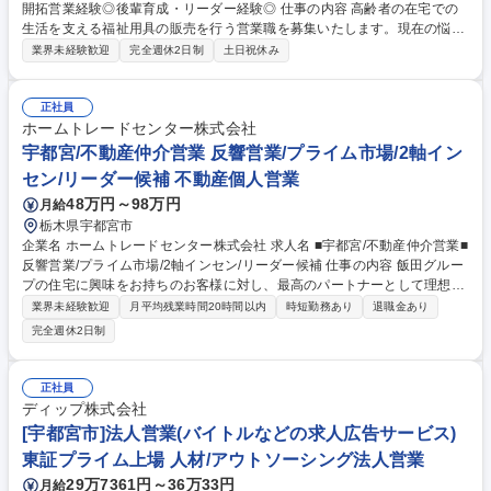
開拓営業経験◎後輩育成・リーダー経験◎ 仕事の内容 高齢者の在宅での
生活を支える福祉用具の販売を行う営業職を募集いたします。現在の悩
み、どんな商品をお求めなのかをヒアリングし、最適な福祉用具のご提案
業界未経験歓迎
完全週休2日制
土日祝休み
を行っていただきます。 【営業イメージ】日常的な支援を行っているケア
マネジャーへの営業活動となります。紹介後、実態に合わせた商品のご提
案、納品まで一貫して支援していきます。入口から出口までの一貫した支
正社員
援を大事にしています。 【福祉用具】手すり、介護ベッド、防水シーツ、
ホームトレードセンター株式会社
クッション、車いす、杖、歩行器等 【エリア】宇都宮エリア中心 ※車で3
宇都宮/不動産仲介営業 反響営業/プライム市場/2軸イン
0分～1時間程度の移動範囲です。 募集職種 【宇都宮/福祉用具の提案営
セン/リーダー候補 不動産個人営業
業】新開開拓営業経験◎後輩育成・リーダー経験◎
48万円～98万円
月給
栃木県宇都宮市
企業名 ホームトレードセンター株式会社 求人名 ■宇都宮/不動産仲介営業■
反響営業/プライム市場/2軸インセン/リーダー候補 仕事の内容 飯田グルー
プの住宅に興味をお持ちのお客様に対し、最高のパートナーとして理想の
住まい探しをサポートしていただきます。個の力と組織の力の両方を高
業界未経験歓迎
月平均残業時間20時間以内
時短勤務あり
退職金あり
め、事業成長を牽引する役割です。 【業務の流れ】 ▼お問い合わせ対
完全週休2日制
応・商談：お客様からのお問い合わせに対応し、物件についての希望をう
かがいます。 ▼物件探し、内覧のご案内：データベースから物件を検索。
社用車を運転し、候補となる物件のご案内を行ないます。 ▼成約・住宅ロ
正社員
ーンなどの手続き：物件にご納得いただけたら成約。住宅ローンなど様々
ディップ株式会社
な手続きを行なってください。 募集職種 ■宇都宮/不動産仲介営業■反響営
[宇都宮市]法人営業(バイトルなどの求人広告サービス)
業/プライム市場/2軸インセン/リーダー候補
東証プライム上場 人材/アウトソーシング法人営業
29万7361円～36万33円
月給