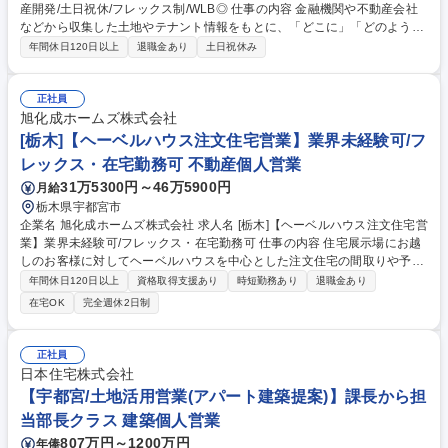
産開発/土日祝休/フレックス制/WLB◎ 仕事の内容 金融機関や不動産会社
などから収集した土地やテナント情報をもとに、「どこに」「どのよう
な」開発をすることが、その街や人にとってベストなのかを企画し提案を
年間休日120日以上
退職金あり
土日祝休み
行う法人営業職です。 ■業務の流れ （変更の範囲：当社業務全般） 【1】
新規開拓(情報取得)…金融機関(銀行)や地域の不動産会社などに訪問し、
土地情報やテナント情報を収集 【2】プランニング…「どこに」「どのよ
正社員
うな」開発をすることが、その街や人にとってベストなのか、多くの選択
旭化成ホームズ株式会社
肢から最適な活用方法を企画 【3】提案…概要書とプランを作成し、上司
[栃木]【ヘーベルハウス注文住宅営業】業界未経験可/フ
とともに法人のお客様へ提案 募集職種 ☆宅建士歓迎☆【宇都宮/法人営
レックス・在宅勤務可 不動産個人営業
業】不動産開発/土日祝休/フレックス制/WLB◎
31万5300円～46万5900円
月給
栃木県宇都宮市
企業名 旭化成ホームズ株式会社 求人名 [栃木]【ヘーベルハウス注文住宅営
業】業界未経験可/フレックス・在宅勤務可 仕事の内容 住宅展示場にお越
しのお客様に対してヘーベルハウスを中心とした注文住宅の間取りや予算
のヒアリングから、設計担当と協働し、設計プランや資金計画のご提案・
年間休日120日以上
資格取得支援あり
時短勤務あり
退職金あり
引き渡し等お客様に寄り添い一貫してご担当頂きます。 【OJT制度】イン
在宅OK
完全週休2日制
ストラクター制度により、一定期間は先輩社員が丁寧にフォローさせてい
ただきますので、未経験でも安心してご就業が可能です。【安心のチーム
制】アポイントが重複した際には、チーム員が代わりにお客様との打ち合
正社員
わせに出たり、日頃から物件の情報共有をして「協力体制」を構築。営業
日本住宅株式会社
個人の成績も求められますが、それ以上に営業チームとしての目標達成に
【宇都宮/土地活用営業(アパート建築提案)】課長から担
向けてチーム一丸となって受注活動を実施しています。 募集職種 [栃木]
当部長クラス 建築個人営業
【ヘーベルハウス注文住宅営業】業界未経験可/フレックス・在宅勤務可
807万円～1200万円
年俸