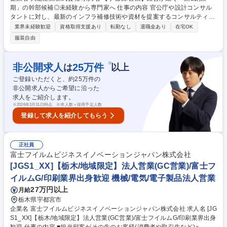
期」の幹部候補◎未経験から専門家へ 仕事の内容 官公庁や設計コンサル
タントに対し、最新のインフラ補修技術や資材を提案するコンサルティン
グ営業をお任せします。橋梁の長寿命化という社会貢献性の高い事業で、
業界未経験歓迎
資格取得支援あり
転勤なし
退職金あり
在宅OK
顧客の期待を超える価値を提供してください。 具体的な業務は、案件情報
服装自由
の収集から現場調査、最新工法（レーザー剥離等）を用いた補修計画の提
案、見積作成まで。入札対応も含め、上流工程から深く関われます。 商社
として最適な材料を選定し、施工部門と連携してプロジェクトを完遂させ
※
非公開求人
25
万件
は
以上
る醍醐味があります。DX化（Google Workspace等）も推進中で、効率的
ご登録いただくと、約
25
万件の
かつクリエイティブな働き方が可能です。 募集職種 【宇都宮/営業】経営
非公開求人からご希望に沿った
が継ぐ「第2創業期」の幹部候補◎未経験から専門家へ
求人をご紹介します。
※
2026年3月31日時点 ※求人数＝採用予定人数
登録して求人を紹介してもらう
正社員
富士フイルムビジネスイノベーションジャパン株式会社
[JGS1_XX]【栃木/地域限定】法人営業(GC営業)/富士フ
イルムG/印刷業界出身歓迎 機械/電気/電子製品法人営業
27万円以上
月給
栃木県宇都宮市
企業名 富士フイルムビジネスイノベーションジャパン株式会社 求人名 [JG
S1_XX]【栃木/地域限定】法人営業(GC営業)/富士フイルムG/印刷業界出身