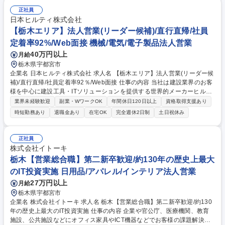
務内容】■完成車メーカーやTier1サプライヤの先行開発を行う技術部門に
対し、営業活動を行います。どのような開発かを把握し、シュミレーショ
正社員
ンでどのような数値を得たいかをヒアリングし、開発上の顧客課題を把
日本ヒルティ株式会社
握。その後セールスエンジニアとともに技術仕様を決定し、価格交渉、納
【栃木エリア】法人営業(リーダー候補)/直行直帰/社員
期管理を行います。 【ミッション】顧客の開発を支援し、長期にわたる関
定着率92%/Web面接 機械/電気/電子製品法人営業
係構築をすること。 募集職種 【法人営業/宇都宮市】世界トップクラスの
40万円以上
月給
自動車開発支援ツール/最先端技術貢献
栃木県宇都宮市
企業名 日本ヒルティ株式会社 求人名 【栃木エリア】法人営業(リーダー候
補)/直行直帰/社員定着率92％/Web面接 仕事の内容 当社は建設業界のお客
様を中心に建設工具・ITソリューションを提供する世界的メーカーヒルテ
ィコーポレーションの日本法人です。そんな当社にて法人営業をお任せ。
業界未経験歓迎
副業・WワークOK
年間休日120日以上
資格取得支援あり
将来的には営業リーダーとしてご活躍頂きます。 既存顧客への深堀営業を
時短勤務あり
退職金あり
在宅OK
完全週休2日制
土日祝休み
中心に新規開拓につきましてもお任せ致します。営業シーンのイメージと
しては、■担当エリアの建設現場を2～3件訪問頂き、実際に使用される方
の生の声を確認■顧客本社にて経営者などに製品のプレゼン■建設事務所を
正社員
訪問し、キーマンと商談 などになります。 ※入社後約半年間の研修に
株式会社イトーキ
て、座学講習、製品デモ、営業動向などを通じて営業手法や製品知識は習
栃木【営業総合職】第二新卒歓迎/約130年の歴史上最大
得可能ですので、未経験の方もご安心下さい。 募集職種 【栃木エリア】
のIT投資実施 日用品/アパレル/インテリア法人営業
法人営業(リーダー候補)/直行直帰/社員定着率92％/Web面接
27万円以上
月給
栃木県宇都宮市
企業名 株式会社イトーキ 求人名 栃木【営業総合職】第二新卒歓迎/約130
年の歴史上最大のIT投資実施 仕事の内容 企業や官公庁、医療機関、教育
施設、公共施設などにオフィス家具やICT機器などでお客様の課題解決を