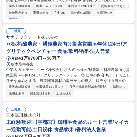
歓迎 仕事の内容 ■担当顧客がその先のお客様(消費者や取引先など)へ、当
社のデジタル印刷技術で出力された「コミュニケーション媒体(チラシ/D
業界未経験歓迎
副業・WワークOK
年間休日120日以上
資格取得支援あり
M/カタログなど)」を活用することで、より接点力強化に繋がるソリュー
時短勤務あり
退職金あり
在宅OK
完全週休2日制
土日祝休み
ションを提供する 営業です。■顧客の売上向上という課題に対し、消費者
服装自由
へ訴求力あるDMやチラシの販促策立案・販促物制作プロセス改善、マー
ケティング力強化などを提案し、顧客の増力化を支援。またサービスビュ
正社員
ーローの出力サービス分野に対する品質や生産性改善を、印刷企業へは印
サナテックシード株式会社
刷工程の効率化や設備最適化や原価低減などの側面から印刷ビジネス全体
≪栃木/酪農家・耕種農家向け提案営業≫年休124日/ア
の価値・売上向上に向けた提案を実施。■平均月残業約20時間以内/リモー
トワーク制度有 募集職種 [JGS1_XX]【栃木/地域限定】法人営業(GC営業)/
グリテックベンチャー 食品/飲料/香料法人営業
富士フイルムG/印刷業界出身歓迎
41万6700円～50万円
月給
栃木県宇都宮市
企業名 サナテックシード株式会社 求人名 ≪栃木/酪農家・耕種農家向け提
案営業≫年休124日/アグリテックベンチャー◎ 仕事の内容 ■とうもろこし
種子を始めとする、農業関連資材の海外からの導入、販売を行う当社の飼
料・穀物種子部において、営業職として下記業務をお任せします。【具体
業界未経験歓迎
年間休日120日以上
月平均残業時間20時間以内
転勤なし
的】 ・農家さん / 酪農家さんへとうもろこし種子等の提案 ・農家さん、酪
退職金あり
完全週休2日制
土日祝休み
農家さん向けの栽培指導＆フォロー ・代理店と連携した、農家さん / 酪農
家さんの新規開拓 など ・新規品目の開拓、新規プロジェクトの運営(既
存：80%、新規：20%) ┗新規営業は代理店と動向によるものが多い ・一
正社員
日の顧客訪問件数：0～5件(適切なタイミングで提案実施) 募集職種 ≪栃
三本珈琲株式会社
木/酪農家・耕種農家向け提案営業≫年休124日/アグリテックベンチャー◎
未経験歓迎!【宇都宮】珈琲や食品のルート営業/マイカ
ー通勤可能/土日祝休 食品/飲料/香料法人営業
24万円～30万円
月給