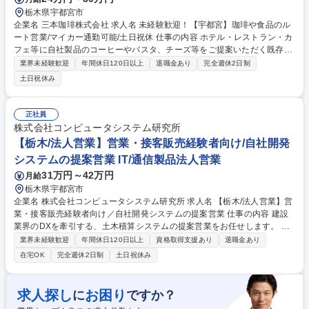
栃木県宇都宮市
企業名 三本珈琲株式会社 求人名 未経験歓迎！【宇都宮】珈琲や食品のル
ート営業/マイカー通勤可能/土日祝休 仕事の内容 ホテル・レストラン・カ
フェ等に自社製品のコーヒーやパスタ、チーズ等をご提案いただく既存営
業です。入社後は先輩社員と営業同行でのOJTが必ずあるので、営業未経
業界未経験歓迎
年間休日120日以上
退職金あり
完全週休2日制
験の方も歓迎です！ 【業務内容】関係構築～商品提案～配達までを一気通
土日祝休み
貫して担当頂きます。週1～2回と、お客様との接点が多いのが特徴で、対
面コミュニケーションでお客様と関係を深めること、信頼をつかむことが
成果に直結します。元気な挨拶やコミュニケーション、スピード感をもっ
正社員
た行動が武器となる食品営業の仕事です。 ★店長から「昼飯食べてきな
株式会社コンピュータシステム研究所
よ！」等の言葉を貰うなど、お客様との距離感が非常に近いです。 募集職
【栃木/法人営業】営業・接客販売経験者向け/自社開発
種 未経験歓迎！【宇都宮】珈琲や食品のルート営業/マイカー通勤可能/土
システムの提案営業 IT/通信製品法人営業
日祝休
31万円～42万円
月給
栃木県宇都宮市
企業名 株式会社コンピュータシステム研究所 求人名 【栃木/法人営業】営
業・接客販売経験者向け／自社開発システムの提案営業 仕事の内容 建設
業界のDXを牽引する、土木積算システムの提案営業をお任せします。 営
業・接客販売の経験を活かして、「顧客の経営課題を解決する」価値の高
業界未経験歓迎
年間休日120日以上
資格取得支援あり
退職金あり
い提案営業に挑戦できる環境です。 まずは、専門スタッフが獲得したニー
在宅OK
完全週休2日制
土日祝休み
ズに対し、自社製品を用いた課題解決を提案する「新規開拓」からスター
ト。製品知識や業界を深く理解することを目指します。実務に慣れた後は
「既存顧客営業」へと幅を広げていただきます。入社後は座学とOJTで着
求人探し
お困り
に
ですか？
実に成長できる環境。自ら学び取っていく成長意欲があれば顧客折衝のご