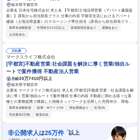
栃木県宇都宮市
企業名 日本住宅株式会社 求人名 【宇都宮/土地活用営業（アパート建築提
案）】課長から担当部長クラス 仕事の内容 宇都宮支店におけるアパート
建築（土地活用提案）のクロージング専任担当（課長から担当部長クラ
ス）として、主に以下の業務をお任せします。 【チームでの戦略立案・プ
業界未経験歓迎
年間休日120日以上
資格取得支援あり
退職金あり
ラン作成】社内の設計・施工管理・専門スタッフと密に連携し、オーナー
土日祝休み
様の家族構成や土地のエリア特性に合わせた事業収支計画および建築プラ
ンをオーダーメイドで構築します。 【プレゼンテーション・クロージン
グ】オーナー様に対し、チームで練り上げたプランを提案。数億円規模の
正社員
商談をダイレクトに進め、最終的な建築受注を締結させます。 募集職種
マークスライフ株式会社
【宇都宮/土地活用営業（アパート建築提案）】課長から担当部長クラス
[宇都宮]不動産営業:社会課題を解決に導く営業/独自ル
ートで案件獲得 不動産法人営業
30万7410円以上
月給
栃木県宇都宮市
企業名 マークスライフ株式会社 求人名 [宇都宮]不動産営業：社会課題を解
決に導く営業/独自ルートで案件獲得 仕事の内容 不動産に関わる様々な業
種との業務提携で構築した情報ネットワークを活用した売買仲介、用地・
建物の仕入れ業務等。幅広い事業を展開しているため、お任せする業務内
業界未経験歓迎
副業・WワークOK
時短勤務あり
在宅OK
容は面接ですり合わせを行い、決定します。 【特徴】葬儀社や司法書士と
完全週休2日制
服装自由
の業務提携など他社と競合しづらい独自の情報網を構築しているため、営
業個人の情報に頼ることなく、会社として安定した業績を作り出す仕組み
ができています。【魅力】「不動産の可能性を追求し、世の中の困りごと
※
非公開求人
25
万件
は
以上
を解決する」という経営理念の下、数字だけでなく世のため人のために事