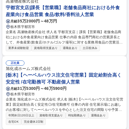
高瀬物産株式会社
宇都宮支店|課長【営業職】老舗食品商社における外食
産業向け食品営業 食品/飲料/香料法人営業
35万2000円～48万円
月給
栃木県宇都宮市
企業名 高瀬物産株式会社 求人名 宇都宮支店｜課長【営業職】老舗食品商
社における外食産業向け食品営業 仕事の内容 食品専門商社の営業課長と
して、外食産業(飲食店/ホテル/ゴルフ場等)に対する業務用食品の営業活動
に加え、マネジメント業務をお任せします。 【具体的に】■チームマネジ
業界未経験歓迎
資格取得支援あり
退職金あり
土日祝休み
メントと人材育成(チームメンバーの目標 設定と進捗管理、及び評価(メン
バーのスキルアップを目的とした指導やOJTの実施,外食産業(飲食店/ホテ
ル/ゴルフ場等)への食品提案営業(主要顧客との関係を強化し商談や課題解
正社員
決をリード) ■販売企画部門が立案したキャンペーンや販売コンセプトに基
旭化成ホームズ株式会社
づき、最適な商品を提案 ■顧客フォローアップ(定期訪問/関係構築:納品後
[栃木]【ヘーベルハウス注文住宅営業】固定給割合高く
の状況確認や新たなニーズのヒアリングのため定期的に顧客訪問し関係を
安定性 /在宅勤務可 不動産個人営業
強化) ■顧客が抱える課題解決支援 募集職種 宇都宮支店｜課長【営業職】
31万5300円～46万5900円
月給
老舗食品商社における外食産業向け食品営業
栃木県宇都宮市
企業名 旭化成ホームズ株式会社 求人名 [栃木]【ヘーベルハウス注文住宅営
業】固定給割合高く安定性◎/在宅勤務可 仕事の内容 住宅展示場にお越し
のお客様に対してヘーベルハウスを中心とした注文住宅の間取りや予算の
ヒアリングから、設計担当と協働し、設計プランや資金計画のご提案・引
年間休日120日以上
資格取得支援あり
時短勤務あり
退職金あり
き渡し等お客様に寄り添い一貫してご担当頂きます。 【年収の上り幅につ
在宅OK
完全週休2日制
いて】評価制度が整っており、成果・結果次第では2年目以降で年収1500