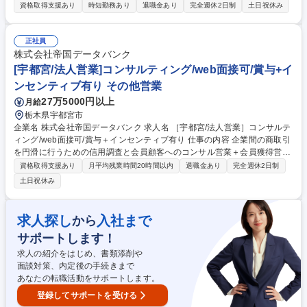
り代理店に対する販売促進をお任せします。給与体系は歩合給制ではなく
資格取得支援あり
時短勤務あり
退職金あり
完全週休2日制
土日祝休み
固定給制の給与体系になります。 【仕事内容詳細】■代理店に対する販売
促進のためのコンサルティング営業（代理店の経営・販売の態勢作りに関
する代理店主に対するサポート）■募集人に対する教育・研修等販売フォ
正社員
ローの実施（保険商品・販売手法・業界情報・コンプライアンス・その他
株式会社帝国データバンク
周辺知識等）■新規代理店、新規提携金融機関の開拓■提携金融機関、提携
[宇都宮/法人営業]コンサルティング/web面接可/賞与+イ
保険会社担当営業職：提携金融機関、提携保険会社本部への販売推進策交
ンセンティブ有り その他営業
渉および代理店管理業務全般 募集職種 【宇都宮/金融業界出身者歓迎】保
27万5000円以上
月給
険代理店営業/固定給制の給与体系/長期就業◎
栃木県宇都宮市
企業名 株式会社帝国データバンク 求人名 ［宇都宮/法人営業］コンサルテ
ィング/web面接可/賞与＋インセンティブ有り 仕事の内容 企業間の商取引
を円滑に行うための信用調査と会員顧客へのコンサル営業＋会員獲得営業
(飛び込みなし) を行います。入社後約1年は習熟期間と位置づけ営業目標
資格取得支援あり
月平均残業時間20時間以内
退職金あり
完全週休2日制
はほとんど無し。また9割の人が目標達成する環境です。 ■信用調査(約80
土日祝休み
項目)：事業内容やビジネスモデル、財務状況の聞き取り ■コンサル営業：
業界動向・市場情報等のデータベース提供、新規顧客先への信用調査の実
施、後継者育成・事業承継支援等独自サービスの提案 【魅力】担当顧客に
求人探し
入社まで
から
対し長期伴走型の課題解決支援を行う事ができ、売り切り営業では無いこ
サポートします！
とから自らの提案による企業の改善を間近に感じられます。経営層との対
峙機会が多く様々なスキル向上が期待できます。 募集職種 ［宇都宮/法人
求人の紹介をはじめ、書類添削や
営業］コンサルティング/web面接可/賞与＋インセンティブ有り
面談対策、内定後の手続きまで
あなたの転職活動をサポートします。
登録してサポートを受ける