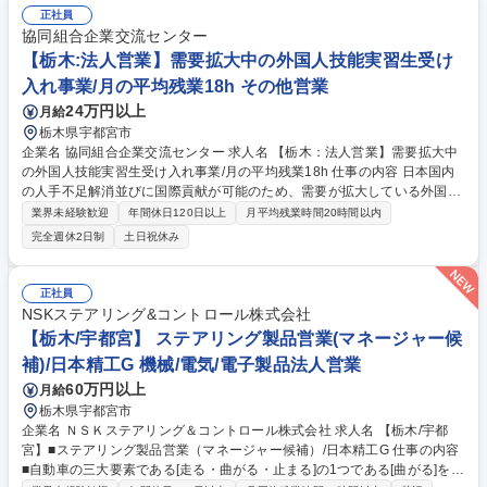
正社員
協同組合企業交流センター
【栃木:法人営業】需要拡大中の外国人技能実習生受け
入れ事業/月の平均残業18h その他営業
24万円以上
月給
栃木県宇都宮市
企業名 協同組合企業交流センター 求人名 【栃木：法人営業】需要拡大中
の外国人技能実習生受け入れ事業/月の平均残業18h 仕事の内容 日本国内
の人手不足解消並びに国際貢献が可能のため、需要が拡大している外国人
技能実習生受け入れ事業を取り扱う当組合にて、外国人技能実習生の企業
業界未経験歓迎
年間休日120日以上
月平均残業時間20時間以内
受入れサポートなど法人営業をお任せします。 【具体的には】■受入希望
完全週休2日制
土日祝休み
企業（新規・既存）への外国人採用提案 ■東南アジア諸国にて、採用面接
実施 ■受入に必要な出入国管理局への申請書類の作成 ■技能実習制度運用
状況確認のため、受入れ企業を毎月訪問 ■実習生のお世話や教育活動 ■実
正社員
習満了時など、帰国時の対応 ■実習先企業での実習実施状況の監査の実施
NSKステアリング&コントロール株式会社
※得意先訪問時に自動車使用の可能性あり 業務の変更範囲：当組合の定め
【栃木/宇都宮】 ステアリング製品営業(マネージャー候
る業務全般 募集職種 【栃木：法人営業】需要拡大中の外国人技能実習生
補)/日本精工G 機械/電気/電子製品法人営業
受け入れ事業/月の平均残業18h
60万円以上
月給
栃木県宇都宮市
企業名 ＮＳＫステアリング＆コントロール株式会社 求人名 【栃木/宇都
宮】■ステアリング製品営業（マネージャー候補）/日本精工G 仕事の内容
■自動車の三大要素である[走る・曲がる・止まる]の1つである[曲がる]を実