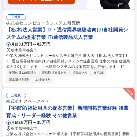
正社員
株式会社コンピュータシステム研究所
【栃木/法人営業】IT・通信業界経験者向け/自社開発シ
ステムの提案営業 IT/通信製品法人営業
31万円～42万円
月給
栃木県宇都宮市
企業名 株式会社コンピュータシステム研究所 求人名 【栃木/法人営業】I
T・通信業界経験者向け／自社開発システムの提案営業 仕事の内容 建設業
界のDXを牽引する、土木積算システムの提案営業をお任せします。 IT・
通信業界での経験を活かして、「顧客の経営課題を解決する」価値の高い
年間休日120日以上
資格取得支援あり
退職金あり
在宅OK
提案営業に挑戦できる環境です。 まずは、専門スタッフが獲得したニーズ
完全週休2日制
土日祝休み
に対し、自社製品を用いた課題解決を提案する「新規開拓」からスター
ト。製品知識や業界を深く理解することを目指します。実務に慣れた後は
「既存顧客営業」へと幅を広げていただきます。入社後は座学とOJTで着
正社員
実に成長できる環境。自ら学び取っていく成長意欲があればIT・通信業界
株式会社スペースケア
でのご経験を活かしてご活躍いただくことができます。 募集職種 【栃木/
【宇都宮/福祉用具の提案営業】新開開拓営業経験 後輩
法人営業】IT・通信業界経験者向け／自社開発システムの提案営業
育成・リーダー経験 その他営業
28万円～35万円
月給
栃木県宇都宮市
企業名 株式会社スペースケア 求人名 【宇都宮/福祉用具の提案営業】新開