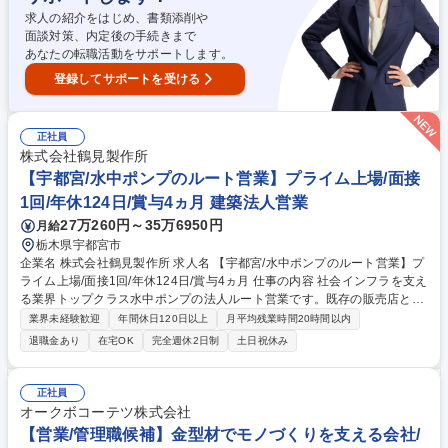
LON BOARD』を用いた業務支援を実施します。 募集職種 【宇都宮】★H
求人の紹介をはじめ、書類添削や
OT PEPPER Beautyの企画営業★美容業界の進化と発展のサポーター
面談対策、内定後の手続きまで
あなたの転職活動をサポートします。
登録してサポートを受ける
正社員
株式会社鶴見製作所
【宇都宮/水中ポンプのルート営業】プライム上場/面接
1回/年休124日/賞与4ヵ月 建築法人営業
27万260円～35万6950円
月給
栃木県宇都宮市
企業名 株式会社鶴見製作所 求人名 【宇都宮/水中ポンプのルート営業】プ
ライム上場/面接1回/年休124日/賞与4ヵ月 仕事の内容 社会インフラを支え
る業界トップクラス水中ポンプの法人ルート営業です。既存の販売店との
関係を深め、街づくりや災害対策に不可欠な製品の販売促進を担う、社会
業界未経験歓迎
年間休日120日以上
月平均残業時間20時間以内
的意義と貢献度が非常に高い重要なミッションです。 【詳細】■既存のお
退職金あり
在宅OK
完全週休2日制
土日祝休み
客様への訪問及び、ニーズのヒアリング、提案(1日4～6件程度) ■既存のお
客様と共にエンドユーザー訪問・提案 ■自社工場への仕様確認・見積作
成・発注業務や納期調整 ■展示会への出展、商品の販売拡大に向けて活動
正社員
して頂きます。 ※社用車あり/AT車/バンもしくはワンボックス（直行直帰
オークボコーテツ株式会社
もあり） 募集職種 【宇都宮/水中ポンプのルート営業】プライム上場/面接
【営業/管理職候補】金型材でモノづくりを支える会社/
1回/年休124日/賞与4ヵ月