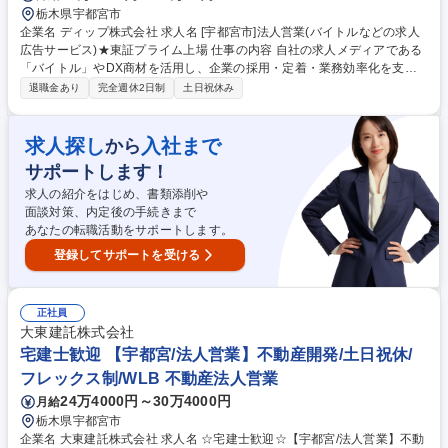
栃木県宇都宮市
企業名 ディップ株式会社 求人名 [宇都宮市]法人営業(バイトルなどの求人
広告サービス)★東証プライム上場 仕事の内容 自社の求人メディアである
「バイトル」やDX商材を活用し、企業の採用・定着・業務効率化を支援
いただきます！新規開拓、求人原稿作成、掲載後の求人の効果検証まで一
退職金あり
完全週休2日制
土日祝休み
気通貫で担当し、顧客の成長に中長期で伴走！ ■顧客創出：テレアポを通
じ採用課題を抱える企業へアプローチ。 ■商談・提案：企業の根本課題を
深掘りし、求人広告や面接自動化等のDXツールを組み合わせて提案。 ■制
求人探し
入社まで
から
作・運用：取材で魅力を見言語化し原稿を作成。掲載後もデータ分析を行
サポートします！
い改善を提案。 ■配属可能性：新サービス特化の「スポットバイトル」
や、銀行と連携し販促を行う「ゼロプロジェクト」等の専門部署への配属
求人の紹介をはじめ、書類添削や
もあります。 募集職種 [宇都宮市]法人営業(バイトルなどの求人広告サー
面談対策、内定後の手続きまで
ビス)★東証プライム上場
あなたの転職活動をサポートします。
登録してサポートを受ける
正社員
大東建託株式会社
宅建士歓迎 【宇都宮/法人営業】不動産開発/土日祝休/
フレックス制/WLB 不動産法人営業
24万4000円～30万4000円
月給
栃木県宇都宮市
企業名 大東建託株式会社 求人名 ☆宅建士歓迎☆【宇都宮/法人営業】不動