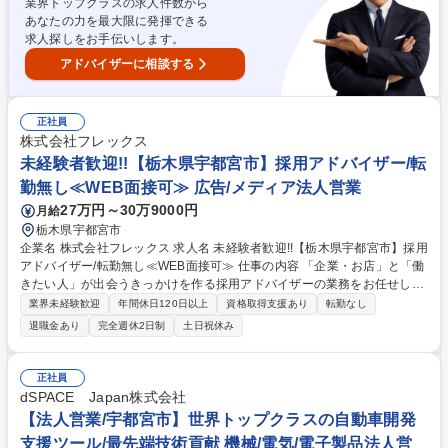
業界トップクラスの求人件数から
経験を活かしてご活躍いただくことができます。 募集職種 【栃木/法人営
あなたの力を最大限に発揮できる
業】営業・接客販売経験者向け／自社開発システムの提案営業
求人探しをお手伝いします。
アドバイザーに相談する
正社員
株式会社フレックス
未経験者歓迎!!【栃木県宇都宮市】採用アドバイザー/転
勤無し≪WEB面接可≫ 広告/メディア法人営業
27万円～30万9000円
月給
栃木県宇都宮市
企業名 株式会社フレックス 求人名 未経験者歓迎!!【栃木県宇都宮市】採用
アドバイザー/転勤無し≪WEB面接可≫ 仕事の内容 「企業・お店」と「働
きたい人」が出会うきっかけを作る採用アドバイザーの業務をお任せしま
す。採用を考えている企業に対し、採用の悩みを聞いて、その解決策を考
業界未経験歓迎
年間休日120日以上
資格取得支援あり
転勤なし
えて提案する仕事です。 ＜業務の流れ＞■採用のヒアリング：当社と取引
退職金あり
完全週休2日制
土日祝休み
のない企業・お店にお電話し、採用担当者(人事の方や社長など)から人材
採用の計画や悩みをお聞きします。■求人掲載のご案内：ヒアリングした
内容をもとに求人掲載をご案内します。■採用に向けたサポート対応：1社
正社員
につき月1回の定期連絡/採用担当者からの質問や相談の対応/求人の改善提
dSPACE Japan株式会社
案・アドバイス 募集職種 未経験者歓迎!!【栃木県宇都宮市】採用アドバイ
【法人営業/宇都宮市】世界トップクラスの自動車開発
ザー/転勤無し≪WEB面接可≫
支援ツール/最先端技術貢献 機械/電気/電子製品法人営