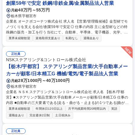
創業59年で安定 鉄鋼/非鉄金属/金属製品法人営業
40万円～55万円
月給
栃木県宇都宮市
企業名 オークボコーテツ株式会社 求人名 【営業/管理職候補】金型材でモ
ノづくりを支える会社/創業59年で安定◎ 仕事の内容 主に金型材などの特
殊鋼の販売・加工を行う当社にて、自動車、半導体、電子機器、光学、医
療メーカーなどの既存顧客への特殊鋼や加工サービスの提案と、メンバー
業界未経験歓迎
資格取得支援あり
転勤なし
退職金あり
のマネジメントをお任せいたします。 顧客からの依頼に対し、最適な金型
用の鋼材や加工方法の提案、見積作成、納期調整、受注後のフォローをま
でを一貫して行っていただきます。 【役割】営業：マネジメント＝7：3
正社員
程度（実務メインで管理もお任せ） 営業に加え、管理職として仕組み作り
NSKステアリング&コントロール株式会社
も行っていただくことが理想です。組織体制の強化をミッションに、全体
【栃木/宇都宮】 ステアリング製品営業/大手自動車メー
像を踏まえた上での目標計画、管理、メンバーのモチベーション管理を含
カーが顧客/日本精工G 機械/電気/電子製品法人営業
めた育成などをお任せします。 募集職種 【営業/管理職候補】金型材でモ
28万1000円～40万1000円
月給
ノづくりを支える会社/創業59年で安定◎
栃木県宇都宮市
企業名 ＮＳＫステアリング＆コントロール株式会社 求人名 【栃木/宇都
宮】■ステアリング製品営業/大手自動車メーカーが顧客/日本精工G 仕事の
内容 ■自動車の三大要素である[走る・曲がる・止まる]の1つである[曲が
る]を実現する重要部品である各種ステアリング関連製品の大手自動車メー
業界未経験歓迎
年間休日120日以上
月平均残業時間20時間以内
英語
カーとの【法人営業】をお任せいたします。■主要顧客；本田技研工業様
退職金あり
完全週休2日制
土日祝休み
【具体的には】 ■案件受注活動：製品プレゼン・打合せ設定及びその事前
準備（社内関係部署と共同で必要資料等作成含む）完成車メーカーの車種
設計部門・調達部門を相手に営業■価格交渉：量産部品の年次価格交渉、
正社員