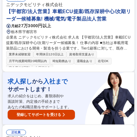
1日のイメージ：午前中は社内からメールや電話で人材提案、午後は営業
ニデックモビリティ株式会社
車で1日1.2社程度訪問 ◆営業未経験から活躍中の社員多数！営業の基礎か
【宇都宮/法人営業】車載ECU提案/既存深耕中心/次期リ
らしっかり身に着けられます。 募集職種 宇都宮【人材営業】経験者歓
ーダー候補募集! 機械/電気/電子製品法人営業
迎！製造業界の課題解決！モノづくりを支える営業
27万3000円以上
月給
栃木県宇都宮市
企業名 ニデックモビリティ株式会社 求人名 【宇都宮/法人営業】車載ECU
提案/既存深耕中心/次期リーダー候補募集！ 仕事の内容 ■当社は車載用電
装部品における開発・製造を担う企業です。Tier1顧客に対して、既存関
係をベースに製品提案から納品まで幅広く対応する営業職をお任せしま
業界未経験歓迎
年間休日120日以上
資格取得支援あり
す。 【詳細】■Tier1顧客向けに、車載用ECU等の提案営業をお任せしま
月平均残業時間20時間以内
時短勤務あり
退職金あり
在宅OK
す。■担当顧客数は3～10社程度で、製品立ち上げから納品、量産後のフ
完全週休2日制
土日祝休み
ォローまで一貫対応。■部門の営業手法は既存深耕型。■2025年の法人統
合による業務量拡大に伴い次期リーダー候補の採用を進めています。■経
求人探し
入社まで
から
営層との距離も近く、営業から開発・製造現場も巻き込みながら顧客提案
に挑むダイナミックな仕事です。 募集職種 【宇都宮/法人営業】車載ECU
サポートします！
提案/既存深耕中心/次期リーダー候補募集！
求人の紹介をはじめ、書類添削や
面談対策、内定後の手続きまで
あなたの転職活動をサポートします。
登録してサポートを受ける
正社員