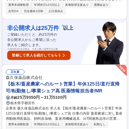
行政への訪問や発注情報の確認、入札用資料の作成等を通じ、社会インフ
業界未経験歓迎
年間休日120日以上
資格取得支援あり
退職金あり
ラを支える案件の受注をバックアップする業務です。 ★入社後、社内研修
在宅OK
完全週休2日制
土日祝休み
や先輩同行があり、業界未経験の方も安心してスタートできます。 【詳
細】■官公庁や地方自治体に対して、公共インフラ案件受注の為の営業 ■
予算要求時期の提案営業 ■契約交渉を含む顧客折衝 ■入札書類作成、入札
※
非公開求人
25
万件
は
以上
手続き ■積算ソフトを用いた見積作成 ■入札参加表明書の準備■社内技術者
ご登録いただくと、約
25
万件の
との情報共有 等 募集職種 【宇都宮/官公庁向け営業】土日祝休/完全週休二
非公開求人からご希望に沿った
日/福利厚生◎/創業50年以上
求人をご紹介します。
※
2026年3月31日時点 ※求人数＝採用予定人数
登録して求人を紹介してもらう
正社員
森久保薬品株式会社
【栃木/畜産農家へのルート営業】年休125日/直行直帰
可/転勤無し/事業シェア高 医薬情報担当者/MR
25万9050円～31万5100円
月給
栃木県宇都宮市
企業名 森久保薬品株式会社 求人名 【栃木/畜産農家へのルート営業】年休
125日/直行直帰可/転勤無し/事業シェア高 仕事の内容 畜産農家に対し畜産
用動物用医薬品、飼料添加物、畜産用機械器具、IoT関連商品等の営業を
お任せします。【既存：新規】8：2【1日の顧客訪問数】10件前後の畜産
業界未経験歓迎
年間休日120日以上
資格取得支援あり
転勤なし