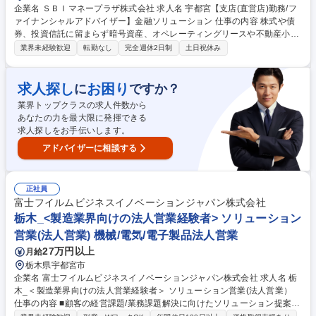
企業名 ＳＢＩマネープラザ株式会社 求人名 宇都宮【支店(直営店)勤務/フ
ァイナンシャルアドバイザー】金融ソリューション 仕事の内容 株式や債
券、投資信託に留まらず暗号資産、オペレーティングリースや不動産小口
信託受益権といった相続や決算対策商品など、金融に関する幅広いソリュ
業界未経験歓迎
転勤なし
完全週休2日制
土日祝休み
ーションを提供する業務をお任せします。 【営業スタイル】 ■既存顧客へ
の深耕営業：過去に取引のある顧客に対して、定期的なフォローや新商品
の提案を行う。資産状況やライフステージの変化に応じたコンサルティン
求人探し
お困り
に
ですか？
グ ■紹介営業：税理士などの専門家を新規開拓し、そこから顧客紹介を受
業界トップクラスの求人件数から
ける紹介型モデル 【担当件数】1人あたり約300～500名の顧客を管理 募
あなたの力を最大限に発揮できる
集職種 宇都宮【支店(直営店)勤務/ファイナンシャルアドバイザー】金融ソ
求人探しをお手伝いします。
リューション
アドバイザーに相談する
正社員
富士フイルムビジネスイノベーションジャパン株式会社
栃木_<製造業界向けの法人営業経験者> ソリューション
営業(法人営業) 機械/電気/電子製品法人営業
27万円以上
月給
栃木県宇都宮市
企業名 富士フイルムビジネスイノベーションジャパン株式会社 求人名 栃
木_＜製造業界向けの法人営業経験者＞ ソリューション営業(法人営業）
仕事の内容 ■顧客の経営課題/業務課題解決に向けたソリューション提案を