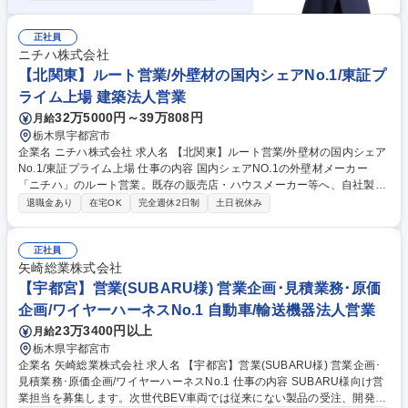
正社員
ニチハ株式会社
【北関東】ルート営業/外壁材の国内シェアNo.1/東証プ
ライム上場 建築法人営業
32万5000円～39万808円
月給
栃木県宇都宮市
企業名 ニチハ株式会社 求人名 【北関東】ルート営業/外壁材の国内シェア
No.1/東証プライム上場 仕事の内容 国内シェアNO.1の外壁材メーカー
「ニチハ」のルート営業。既存の販売店・ハウスメーカー等へ、自社製品
やサービスをご案内します。強固な顧客基盤があるため、腰を据えてシェ
退職金あり
在宅OK
完全週休2日制
土日祝休み
ア拡大に取り組める環境です。 ■顧客（特約店、ハウスメーカー、工務店
等）への定期訪問 ■新製品の紹介や、コスト・納期に関する課題ヒアリン
グ ■ニーズに合わせた最適な製品・工法の提案 ※オンライン商談も導入し
正社員
ており、状況に応じた在宅勤務も相談可能です。 ★業界トップクラスの製
矢崎総業株式会社
品力があるため、自信を持って提案できます。入社後は丁寧な研修があ
【宇都宮】営業(SUBARU様) 営業企画･見積業務･原価
り、異業界出身の先輩も多数活躍中です。 募集職種 【北関東】ルート営
企画/ワイヤーハーネスNo.1 自動車/輸送機器法人営業
業/外壁材の国内シェアNo.1/東証プライム上場
23万3400円以上
月給
栃木県宇都宮市
企業名 矢崎総業株式会社 求人名 【宇都宮】営業(SUBARU様) 営業企画･
見積業務･原価企画/ワイヤーハーネスNo.1 仕事の内容 SUBARU様向け営
業担当を募集します。次世代BEV車両では従来にない製品の受注、開発、