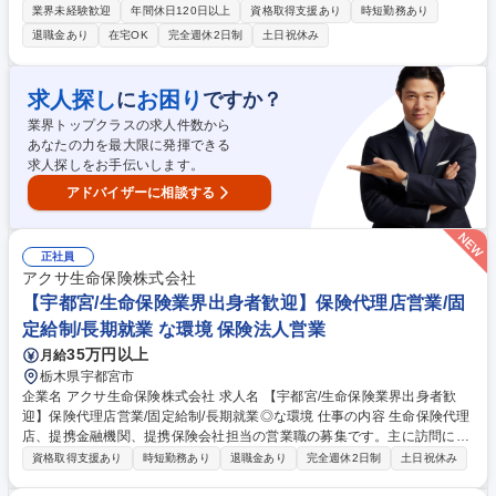
するソリューション営業を行っていただきます。商品の提案だけでなく空
業界未経験歓迎
年間休日120日以上
資格取得支援あり
時短勤務あり
間そのものを提案する為、社内デザイナー や各分野の専門家とプランを作
退職金あり
在宅OK
完全週休2日制
土日祝休み
成し、提案に向けシナリオ作成をお任せ。【特徴】ただオフィス家具を売
る「モノ」売りではなく、空間デザインを提案する「コト」売り営業で、
扱う金額も大きく場合によっては経営者と仕事をする機会もございます
求人探し
お困り
に
ですか？
【募集背景】働く環境の多様化やオフィス回帰ニーズの高まりを背景に事
業界トップクラスの求人件数から
業が拡大中。売上高は4期連続、営業利益は3期連続で過去最高を更新！さ
あなたの力を最大限に発揮できる
らなる事業成長と組織強化に向けた増員募集 募集職種 栃木【営業総合
求人探しをお手伝いします。
職】第二新卒歓迎/約130年の歴史上最大のIT投資実施
アドバイザーに相談する
正社員
アクサ生命保険株式会社
【宇都宮/生命保険業界出身者歓迎】保険代理店営業/固
定給制/長期就業 な環境 保険法人営業
35万円以上
月給
栃木県宇都宮市
企業名 アクサ生命保険株式会社 求人名 【宇都宮/生命保険業界出身者歓
迎】保険代理店営業/固定給制/長期就業◎な環境 仕事の内容 生命保険代理
店、提携金融機関、提携保険会社担当の営業職の募集です。主に訪問によ
り代理店に対する販売促進をお任せします。即戦力として、早期立ち上が
資格取得支援あり
時短勤務あり
退職金あり
完全週休2日制
土日祝休み
りを期待しております。 【仕事内容詳細】■代理店に対する販売促進のた