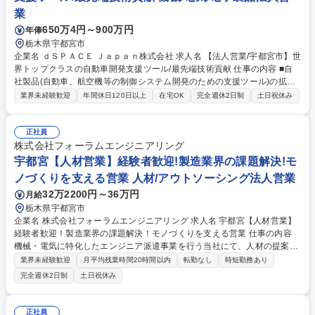
業
650万4円～900万円
年俸
栃木県宇都宮市
企業名 ｄＳＰＡＣＥ Ｊａｐａｎ株式会社 求人名 【法人営業/宇都宮市】世
界トップクラスの自動車開発支援ツール/最先端技術貢献 仕事の内容 ■自
社製品(自動車、航空機等の制御システム開発のための支援ツール)の拡
販、導入活動を担当。価格ではなく、世界一の製品力を武器に営業活動を
業界未経験歓迎
年間休日120日以上
在宅OK
完全週休2日制
土日祝休み
行い、顧客の課題ヒヤリング、導入までの調整業務をお任せします。 【業
務内容】■完成車メーカーやTier1サプライヤの先行開発を行う技術部門に
対し、営業活動を行います。どのような開発かを把握し、シュミレーショ
正社員
ンでどのような数値を得たいかをヒアリングし、開発上の顧客課題を把
株式会社フォーラムエンジニアリング
握。その後セールスエンジニアとともに技術仕様を決定し、価格交渉、納
宇都宮【人材営業】経験者歓迎!製造業界の課題解決!モ
期管理を行います。 【ミッション】顧客の開発を支援し、長期にわたる関
ノづくりを支える営業 人材/アウトソーシング法人営業
係構築をすること。 募集職種 【法人営業/宇都宮市】世界トップクラスの
32万2200円～36万円
月給
自動車開発支援ツール/最先端技術貢献
栃木県宇都宮市
企業名 株式会社フォーラムエンジニアリング 求人名 宇都宮【人材営業】
経験者歓迎！製造業界の課題解決！モノづくりを支える営業 仕事の内容
機械・電気に特化したエンジニア派遣事業を行う当社にて、人材の提案営
業をお任せいたします。目標はチーム単位で設定しており、一人一人は
業界未経験歓迎
月平均残業時間20時間以内
転勤なし
時短勤務あり
日々の行動目標を持ちながら営業活動していただくのが弊社の特徴です。
完全週休2日制
土日祝休み
【詳細】担当いただくのは、既存の大手顧客。部署、部門ごとに採用予算
を持っている企業が多いため、日々のやり取りから、新設部門などの情報
をキャッチアップし、部門長に提案といった横に広げていく営業です。 ◆
正社員