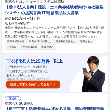
新規案件見積回答及び価格交渉顧客の調達購買と価格交渉 ■販売管理：販
株式会社コンピュータシステム研究所
売予算の作成及び売上予実管理■顧客サービス：既存ビジネスに関するア
【栃木/法人営業】建設・土木業界経験者向け/自社開発
フターサービス対応 募集職種 【栃木/宇都宮】■ステアリング製品営業/大
システムの提案営業 IT/通信製品法人営業
手自動車メーカーが顧客/日本精工G
31万円～42万円
月給
栃木県宇都宮市
企業名 株式会社コンピュータシステム研究所 求人名 【栃木/法人営業】建
設・土木業界経験者向け／自社開発システムの提案営業 仕事の内容 建設
業界のDXを牽引する、土木積算システムの提案営業をお任せします。建
設・土木業界での経験を活かして、「顧客の経営課題を解決する」価値の
業界未経験歓迎
年間休日120日以上
資格取得支援あり
退職金あり
高い提案営業に挑戦できる環境です。 まずは、専門スタッフが獲得したニ
在宅OK
完全週休2日制
土日祝休み
ーズに対し、自社製品を用いた課題解決を提案する「新規開拓」からスタ
ート。製品知識や業界を深く理解することを目指します。実務に慣れた後
は「既存顧客営業」へと幅を広げていただきます。入社後は座学とOJTで
※
非公開求人
25
万件
は
以上
着実に成長できる環境。自ら学び取っていく成長意欲があれば建設・土木
ご登録いただくと、約
25
万件の
業界でのご経験を活かしてご活躍いただくことができます。 募集職種
非公開求人からご希望に沿った
【栃木/法人営業】建設・土木業界経験者向け／自社開発システムの提案営
求人をご紹介します。
業
※
2026年3月31日時点 ※求人数＝採用予定人数
登録して求人を紹介してもらう
正社員
株式会社SUBARU
【航空宇宙】防衛装備品のBtoB営業・契約管理/製造業