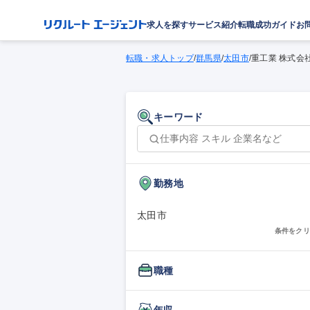
求人を探す
サービス紹介
転職成功ガイド
お
転職・求人トップ
/
群馬県
/
太田市
/
重工業 株式会
キーワード
勤務地
太田市
条件をクリ
職種
年収