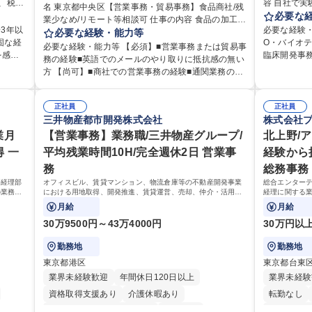
容 自社で
名 東京都中央区【営業事務・貿易事務】食品商社/残
ず、ご
う当社にて
必要な
業少なめ/リモート等相談可 仕事の内容 食品の加工・
スを支
学等）をつ
3年以
必要な経験・
販売を行っている当社にて、営業事務・貿易事務を
必要な経験・能力等
などの研究事務全
固な経
O・バイオ
お任せいたします。営業社員のサポートポジション
必要な経験・能力等 【必須】■営業事務または貿易事
） ■管
注、検収、
を感じ
臨床開発事務
として、受発注から海外工場との調整まで幅広く対
務の経験■英語でのメールのやり取りに抵抗感の無い
算、税
会議の調整
りと整
関する「申
応し、当社事業の根幹を支えていただきます。 ■受発
方 【尚可】■商社での営業事務の経験■通関業務の経
書、試験関連
管理」の実務経験 【尚可】 ■UR
注業務、請求書発行 ■海外工場とのスケジュール調整
験。 【働き方について】所定労働時間は7時間と短め
研究開発の
の実現
携・研究費管
■在庫管理 ■輸入書類の確認・作成 ■配送手配 ■通関
で、残業も月平均20時間以下です。時差出勤制度や
ート ■AM
おり、
請・執行管
業者を通して行う輸出入業全般 ■倉庫との倉入れ調整
正社員
正社員
週1日のリモート勤務も相談可能で、ワークライフバ
および経費
ートの
【働き方に
三井物産都市開発株式会社
株式会社
等 ※ゼネラリストとしてのキャリアアップを目指す
ランスを保ち長期就業しやすい環境です。 【当社の
研究開発に関わる総務
備され
務、時短勤
ことが可能です。単に商品を販売するだけでなく原
業月
強み】1991年の設立以来、外食産業を中心としたお
【営業事務】業務職/三井物産グループ/
北上野/
ルリモート
つ、仕
軟な働き方
料の仕入れから販売までをトータルプロデュースし
客様の多様なニーズに沿った冷凍水産物等の生産・
 一
平均残業時間10H/完全週休2日 営業事
経験から
すめで
します。 学歴・資格 学歴：大学院 大学 語学力： 資
ているため、商品に関わる全ての業務をサポート頂
輸入・販売を一貫して手掛けています。自社工場と
務
格：
総務事務
きます。 募集職種 東京都中央区【営業事務・貿易事
海外拠点の強固な連携によるワンストップサービス
務】食品商社/残業少なめ/リモート等相談可
事経理部
オフィスビル、賃貸マンション、物流倉庫等の不動産開発事業
総合エンター
が最大の強みです。 学歴・資格 学歴：大学院 大学
の業務を
における用地取得、開発推進、賃貸運営、売却、仲介・活用提
経理に関する業
語学力：英語 資格：
ておりま
案等を行う営業部門において事務業務を担当いただきます。
ひとつ業務を
月給
月給
ートできる環
30万9500円～43万4000円
30万円以
勤務地
勤務地
東京都港区
東京都台東
業界未経験歓迎
年間休日120日以上
業界未経験
資格取得支援あり
介護休暇あり
転勤なし
月平均残業時間20時間以内
転勤なし
退職金あり