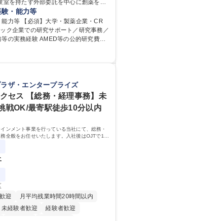
実験室を持たず外部委託を中心に創薬を行
、研究開発チームと外部機関（CRO・大
経験・能力等
なぐハブとして、契約・発注・予算管理
能力等 【必須】大学・製薬企業・CR
般をお任せします。 ■見積取得、発
テック企業での研究サポート／研究事務／
請求処理等の事務手続き ■委託先との定例
等の実務経験 AMED等の公的研究費に
・アジェンダ準備・議事録作成 ■研究報告
請・報告書類の作成補助」および「経費
資料、SOP等の整備・版管理・保管 ■
A経験または産学連
進捗・タイムライン・予算執行管理サポ
理の経験 ■AMED等の公的研究費の申
ED等公的研究費の申請・報告書類作成補助
理経験 ■英語での文書読解・メール対応力
管理 ■社内外関係者との連絡調整・その他
ついて】フルリモートやハイブリッド勤
プラザ・エンタープライズ
・庶務 募集職種 研究事務【フ
務など個々のライフスタイルに応じた柔
アクセス 【総務・経理事務】未
・時短勤務可】
が可能です。育児や介護との両立も応援
挑戦OK/最寄駅徒歩10分以内
テインメント事業を行っている当社にて、総務・
務全般をお任せいたします。入社後はOJTで1つ
覚えることができ、未経験からでも安心してスタ
境です。
上
区
歓迎
月平均残業時間20時間以内
未経験者歓迎
経験者歓迎
賞与あり
交通費支給