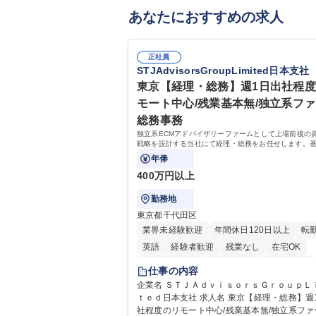
あなたにおすすめの求人
正社員
STJAdvisorsGroupLimited日本支社
東京【経理・総務】週1日出社程
モート中心/残業基本無/独立系フ
総務事務
独立系ECMアドバイザリーファームとして上場前後の
戦略を設計する当社にて経理・総務をお任せします。
バックオフィス業務からスタートし組織を支える専任
年俸
て広く活躍できる環境です。
400万円以上
勤務地
東京都千代田区
業界未経験歓迎
年間休日120日以上
転
英語
経験者歓迎
残業なし
在宅OK
完全週休2日制
交通費支給
土日祝休み
仕事の内容
企業名 ＳＴＪＡｄｖｉｓｏｒｓＧｒｏｕｐＬ
ｔｅｄ日本支社 求人名 東京【経理・総務】週1日出
社程度のリモート中心/残業基本無/独立系ファー