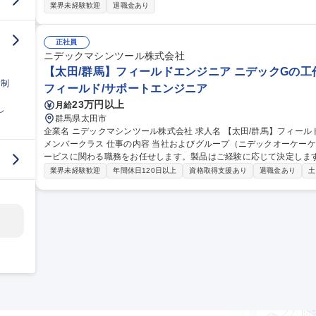
ームや調査の対応を行います。まずは1ヶ月の現場研修後、3ヶ月～半年
業界未経験歓迎
退職金あり
目指していただきます。 【具体的に】■製品の顧客要求品質事項の測
■不具合に対する原因分析と対策の推進 ■新規開発品の標準類等の整備
の指導、課題進捗管理、品質監査 募集職種 【太田市/品質保証】自動車ゴム・樹脂製品/SUBARU協力工場/品質保
正社員
証経験者◎
ニデックマシンツール株式会社
【太田/群馬】フィールドエンジニア ニデックGの工
日制
フィールド/サポートエンジニア
23万円以上
月給
し
群馬県太田市
企業名 ニデックマシンツール株式会社 求人名 【太田/群馬】フィールドエンジニア◆ニデックGの工作機械事業/
メンバークラス 仕事の内容 当社およびグループ（ニデックオーケーケー、TAKISAWA）の工作機械のアフターサ
ービスに関わる職務をお任せします。製品はご経験に応じて決定しま
サポートを行う業務です。 お客様を訪問し、工作機械の修理・点検・精度調整を主に担当頂きます。 ※工作機械
業界未経験歓迎
年間休日120日以上
資格取得支援あり
退職金あり
土
のメンテナンス・保全業務であり、建物の改変を伴う作業は発生しま
属の際にもＯＪＴベースで先輩社員との同行から製品や業務を覚えて
削版、門型五面加工機、横中ぐり盤、マシニングセンタ、精密加工機
募集職種 【太田/群馬】フィールドエンジニア◆ニデックGの工作機械