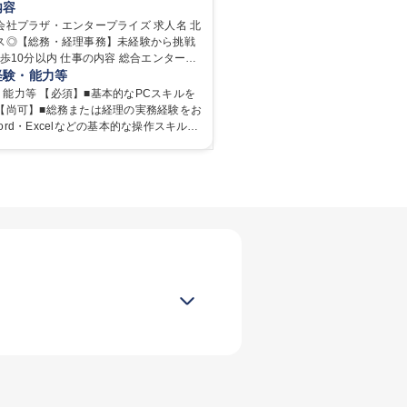
内容
社プラザ・エンタープライズ 求人名 北
セス◎【総務・経理事務】未経験から挑戦
 仕事の内容 総合エンターテ
事業を行っている当社にて、総務・経理
経験・能力等
務全般をお任せいたします。入社後はOJT
能力等 【必須】■基本的なPCスキルを
つ業務を覚えることができ、未経験からで
 【尚可】■総務または経理の実務経験をお
ートできる環境です。 総務・経理と
ord・Excelなどの基本的な操作スキルを
ざまな業務をご担当いただきます。 ■ヒト
 ※様々な前職からのジョブチェンジも大
務（給与計算、社会保険等の手続き） ■モ
業務（事務用品等の発注、店舗修繕の手
アパレル等、さまざまな前職の先輩たち
金に関する業務（小口現金管理、仕訳入力、
活躍中です。 ■和やかな雰囲気の職場
理、損益計算書の作成等） ■その他（行政
やり方は入社後にイチから学べます。意
類作成・提出、社内行事の企画・運営、
に取り組み、ご自身で考えて行動できる
ど） 【業務内容の変更範囲】当社の指定
しております。 ■全員で協力して業務を進
タイルのため、周囲との協調性を大切に
ら挑戦OK/最寄駅徒歩10分以内
に最適な環境が整っています。 学歴・
大学院 大学 高専 短大 専修学校 高校 語学
日商簿記検定3級