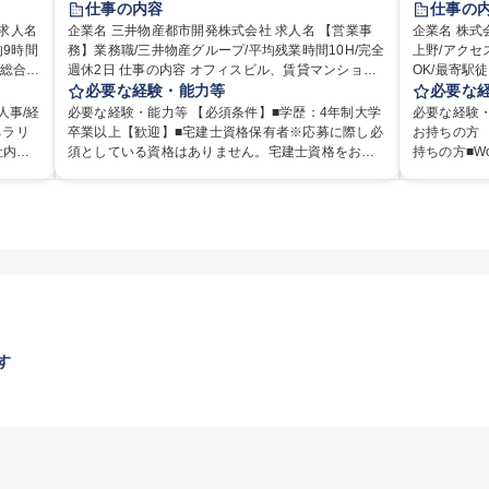
仕事の内容
仕事の
退職金あり
在宅OK
賞与あり
育休あり
企業名 三井物産都市開発株式会社 求人名 【営業事
企業名 株式会
9時間
務】業務職/三井物産グループ/平均残業時間10H/完全
完全週休2日制
交通費支給
駅近5分以内
上野/アク
週休2日 仕事の内容 オフィスビル、賃貸マンショ
OK/最寄駅徒歩10分以内
土日祝休み
寮・社宅あり
理部門
ン、物流倉庫等の不動産開発事業における用地取
必要な経験・能力等
インメント
必要な
部署で
得、開発推進、賃貸運営、売却、仲介・活用提案等
に関する業
人事/経
必要な経験・能力等 【必須条件】■学歴：4年制大学
必要な経験・
リア支
を行う営業部門において事務業務を担当いただきま
で1つひと
ネラリ
卒業以上【歓迎】■宅建士資格保有者※応募に際し必
お持ちの方
す。 【詳細】・契約書管理、契約書製本、捺印対
も安心してスタ
社内関
須としている資格はありません。宅建士資格をお持
持ちの方■W
の運営
応、ファイリング、登記簿取得、調書取得・支払業
して、さま
ミュニ
ちでない方は入社後に取得を推奨しております（取
お持ちの方
拓、管理
務（各種費用支払、支払管理、請求・支払データ登
に関する業
得・維持費用の一部補助あり） 【求める人物像】 ・
歓迎です！ ■オフィスワークデビューも歓迎いたしま
」など
録、取引先マスター申請対応）・予算作成及び予実
ノに関する
理運営
向学心豊かで、主体的に行動できる方。 ・社内外の
す。飲食や
幹線道路
管理・各種稟議書、報告書作成業務・各種台帳管
配） ■お
う管理
多様な関係者と協調して業務を進められるコミュニ
が未経験から
得、道
理、交際費・会議費支払報告書作成及び月次管理・
請求書の処
様々なプ
ケーション力がある方。 ・チャレンジを厭わず、粘
で、業務の
道路工
部内総務庶務全般 など※※配属先によっては上記の
への届出書
場内に
り強く業務に取り組める方。多様な関係者と謙虚に
欲的に仕事
れかの
他に担当頂く業務が発生する場合があります。 募集
電話応対な
ン」の
信頼関係を構築でき、期限を意識したスケジュール
方をお待ち
定める
職種 【営業事務】業務職/三井物産グループ/平均残業
する業務 募集職種 北上野/アクセス◎【総務・経理事
動を積
管理が出来る方。※将来的に他部署（営業部門、コ
めていくス
時間10H/完全週休2日
務】未経験か
ーポレート部門）へのジョブローテーションの可能
して働ける方
性があります。 学歴・資格 学歴：大学院 大学 語学
資格 学歴：
す
力： 資格：宅地建物取引士
力： 資格：