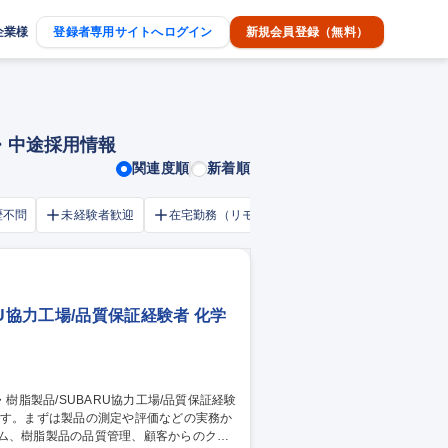
企業様
登録者専用サイトへログイン
新規会員登録（無料）
・中途採用情報
関連度順
新着順
歴不問
未経験者歓迎
在宅勤務（リモートワーク）OK
家賃補助・
U協力工場/品質保証経験者 化学