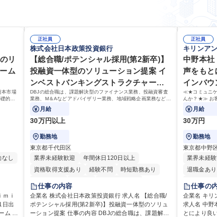
正社員
正社員
株式会社日本政策投資銀行
キリンア
度のリ
【総合職/ポテンシャル採用(第2新卒)】
中野本社
ァーム
投融資一体型のソリューション提案 イ
声をもと
ンベストバンキングストラクチャード
インバウ
資本市場
DBJの総合職は、課題解決型のファイナンス業務、投融資審査
≪★コミュニ
ファイナンス
基礎的な
業務、M＆Aなどアドバイザリー業務、地域戦略企画業務など、
んか？★≫ お
担当とし
多様な業務に精通し、複数の専門性を掛け合わせて広く社会に
上で、窓口と
月給
月給
貢献していく職種です。
30万円以上
30万円
勤務地
勤務地
東京都千代田区
東京都中野
勤なし
業界未経験歓迎
年間休日120日以上
業界未経験
資格取得支援あり
経験不問
時短勤務あり
退職金あり
退職金あり
在宅OK
完全週休2日制
土日祝休み
仕事の内容
仕事の
交通費支給
駅近5分以内
土日祝休み
ｉｍｉ
企業名 株式会社日本政策投資銀行 求人名 【総合職/
企業名 キ
ポテンシャル採用(第2新卒)】投融資一体型のソリュ
第二新卒歓迎
寮・社宅あり
食事補助あり
求人名 中
ム 仕
ーション提案 仕事の内容 DBJの総合職は、課題解決
とにより良い商品づく
託児所あり