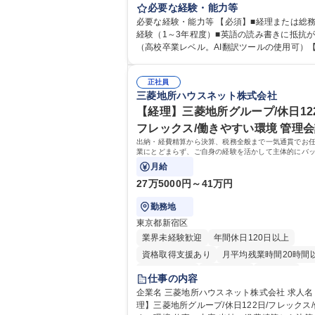
事の内容 独立系ECMアドバイザリーファーム
必要な経験・能力等
上場前後の資本市場戦略を設計する当社にて
必要な経験・能力等 【必須】■経理または総
総務をお任せします。基礎的なバックオフィ
経験（1～3年程度）■英語の読み書きに抵抗
からスタートし組織を支える専任担当として
（高校卒業レベル。AI翻訳ツールの使用可）
躍できる環境です。 ■日常経理、月次および年次決算
可】■外資系企業におけるバックオフィス実務
サポート業務 ■本国（グローバル）との英文
お持ちの方 【必須・尚可要件】簿記などの特別な資
応（AI翻訳ツール等を使用しての対応で問題
正社員
格や、TOEIC等のスコアは求めておりません
三菱地所ハウスネット株式会社
ません） ■オフィス環境整備、郵便物の発送
の事務処理を丁寧かつ正確に行える方を歓迎
の総務業務全般 ■その他バックオフィス関連
す。【働き方について】現在は週4日程度の在
【経理】三菱地所グループ/休日122
※ご経験に合わせて無理なく業務をお任せし
を実施しており、ワークライフバランスを重
フレックス/働きやすい環境 管理
残業も基本的には発生せず、ご自身のペース
方に最適な環境です（フルリモートも面接で
出納・経費精算から決算、税務全般まで一気通貫でお
を進めやすく定着率の高い環境です。 募集職種 東京
可）。【求める人物像】幅広いバックオフィ
業にとどまらず、ご自身の経験を活かして主体的にバ
【経理・総務】週1日出社程度のリモート中心
に柔軟に対応でき、社内外と円滑にコミュニ
ィスを支えるポジションです。
月給
本無/独立系ファーム
ョンを取りながら業務を推進できる方 学歴・資格 学
27万5000円～41万円
歴：大学院 大学 高専 短大 専修学校 高校 語学
格：
勤務地
東京都新宿区
業界未経験歓迎
年間休日120日以上
資格取得支援あり
月平均残業時間20時間
時短勤務あり
退職金あり
賞与あり
仕事の内容
完全週休2日制
交通費支給
寮・社宅あ
企業名 三菱地所ハウスネット株式会社 求人名 【経
理】三菱地所グループ/休日122日/フレックス