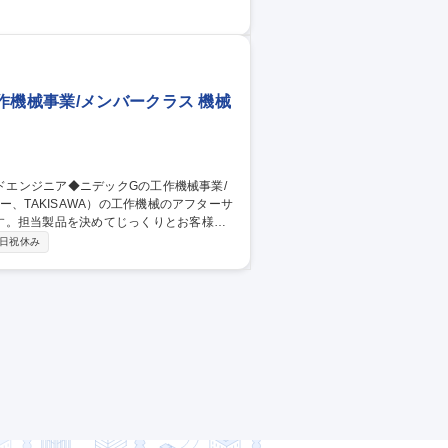
間のOJTを経て、1年程度での独り立ちを
定、評価 ■顧客からのクレームや調査の対応
 ■量産品の品質確認、工程監査 ■取引先へ
作機械事業/メンバークラス 機械
す。担当製品を決めてじっくりとお客様の
日祝休み
せん。入社後は研修を受けて頂き、現場配
頂きます。 【製品】歯車工作機械、円筒研
など（1台、数千万円～数億円の装置です）
事業/メンバークラス