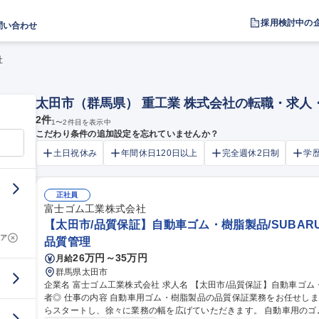
採用検討中の
問い合わせ
社
太田市（群馬県） 重工業 株式会社の転職・求人
2
件
1
〜
2
件目を表示中
こだわり条件の追加設定を忘れていませんか？
土日祝休み
年間休日120日以上
完全週休2日制
学
正社員
富士ゴム工業株式会社
【太田市/品質保証】自動車ゴム・樹脂製品/SUBAR
ア
品質管理
26万円～35万円
月給
群馬県太田市
企業名 富士ゴム工業株式会社 求人名 【太田市/品質保証】自動車ゴム・樹脂製品/SUBARU協力工場/品質保証経験
者◎ 仕事の内容 自動車用ゴム・樹脂製品の品質保証業務をお任せします。まずは製品の測定や評価などの実務か
らスタートし、徐々に業務の幅を広げていただきます。 自動車用のゴム、樹脂製品の品質管理、顧客からのクレ