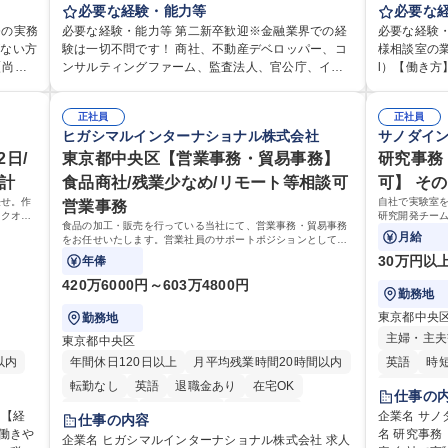
として
型のファイナンス業務、投融資審査業務、M＆Aなど
必要な経験・能力等
ュニケーシ
必要な
経理・
アドバイザリー業務、地域戦略企画業務など、多様
せんか？★
務の実務
必要な経験・能力等 第二新卒歓迎※金融業界での経
必要な経験
ス業務
な業務に精通し、複数の専門性を掛け合わせて広く
活かしてい
がない方
験は一切不問です！ 商社、不動産デベロッパー、コ
様相談室の業
広く活
社会に貢献していく職種です。 入社後は、横断的な
仕事です。 日々お客様からいただくキリングループ
【尚
ンサルティングファーム、監査法人、官公庁、イン
l）【働き方
ローテーションを経て適性や専門性に応じたキャリ
へのご意見
経験を
フラ（電力、ガス等）、メーカーなど、幅広い業界
均残業7～8時間程度 【入社後
メール対
アを形成していただきます。総合職として入社いた
からの声に
からの採用実績があります。 ＜求める人物像＞DBJ
月は電話対
ござい
だき、下記いずれかの部門でご活躍いただきます。
正社員
るとともに
正社員
。日々
では、強い社会的使命感をもち、今後の日本のあり
た段階でメ
ヒガシマルインターナショナル株式会社
サノダイ
・受取等
※未経験の方に関しては、入行後3ヶ月間の金融の実
体的には】
しま
方を俯瞰する総合性と、金融分野のフロンティアを
り立ち以降
サポート
務を学んでいただく研修を準備しております。 ・法
品調査報告
宅勤務
日/
切り拓く高い志を併せもった人材を求めています。
東京都中央区【営業事務・貿易事務】
ますのでご
研究事務
ます。
人RM業務・金融機能業務・コーポレート・ナレッジ
【1日の対応
視する
ポテンシャル採用（第2新卒）では、金融業界での経
グループの
会計
食品商社/残業少なめ/リモート等相談可
可】 そ
で業務
業務 ※それぞれの業務内容に関しては、別途その他
件前後■メール・
相談
験や知識を問いません。新たな時代を見据えて、複
出会いを大
任せ。作
自社で実験室
営業事務
労働条件備考欄に記載 募集職種 【総合職/ポテンシャ
本社【お客
ス業務
雑化する社会課題の解決に向けて先鞭をつける役割
めてコミュ
ックオフ
研究開発チーム
/残業基
ル採用(第2新卒)】投融資一体型のソリューション提
い商品づく
食品の加工・販売を行っている当社にて、営業事務・貿易事務
ケーシ
を担いたい、という気概をお持ちの方を心待ちにし
を行っております。 学歴・資格
て、契約・発
月給
をお任せいたします。営業社員のサポートポジションとして、
案
す。
ています。 学歴・資格 学歴：大学院 大学 語学力：
高専 短大 
受発注から海外工場との調整まで幅広く対応し、当社事業の根
30万円以
年俸
力： 資
資格：
幹を支えていただきます。
420万6000円～603万4800円
勤務地
東京都中央
勤務地
主婦・主夫
東京都中央区
以内
年間休日120日以上
月平均残業時間20時間以内
英語
時
転勤なし
英語
退職金あり
在宅OK
交通費支給
仕事の
り
交通費支給
駅近5分以内
土日祝休み
企業名 サノ
仕事の内容
/働きや
名 研究事務【
企業名 ヒガシマルインターナショナル株式会社 求人