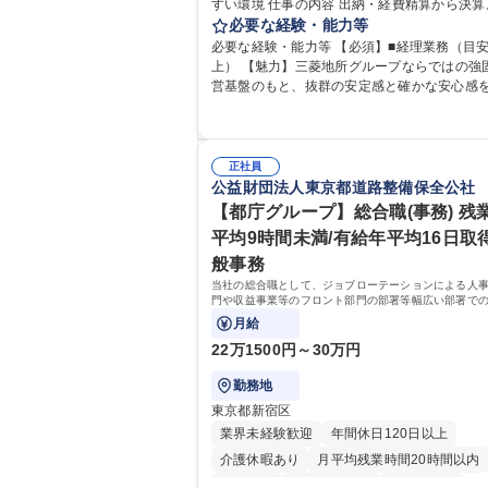
すい環境 仕事の内容 出納・経費精算から決算、税務
全般まで一気通貫でお任せ。作業にとどまら
必要な経験・能力等
自身の経験を活かして主体的にバックオフィ
必要な経験・能力等 【必須】■経理業務（目安
えるポジションです。 経理業務全般をお任せしま
上） 【魅力】三菱地所グループならではの強
す。 ■出納業務（日々の入出金、経費精算業務
営基盤のもと、抜群の安定感と確かな安心感
理会計・税務（月次実績資料作成、四半期決
ながら、腰を据えて長く働ける環境がしっか
務全般など） 募集職種 【経理】三菱地所グループ/休
っています。 当社では現在、働き方改革や徹底した
日122日/フレックス/働きやすい環境
業務効率化を推進中。ワークライフバランス
に向けて有給休暇の取得を強力に後押しして
正社員
長期休暇の取得はもちろん、日々のプライベ
公益財団法人東京都道路整備保全公社
時間も十分に確保できるよう、職場環境が整
【都庁グループ】総合職(事務) 残
ています。 「これまでの経理経験を活かしつ
平均9時間未満/有給年平均16日取得
事も私生活も両立させたい」という方におす
す。 学歴・資格 学歴：大学院 大学 高専 短大 専修学
般事務
校 高校 語学力： 資格：日商簿記検定3級
当社の総合職として、ジョブローテーションによる人
門や収益事業等のフロント部門の部署等幅広い部署で
お任せいたします。研修制度やキャリア支援が充実し
月給
す！ ※下記業務詳細
22万1500円～30万円
勤務地
東京都新宿区
業界未経験歓迎
年間休日120日以上
介護休暇あり
月平均残業時間20時間以内
転勤なし
住宅手当あり
経験者歓迎