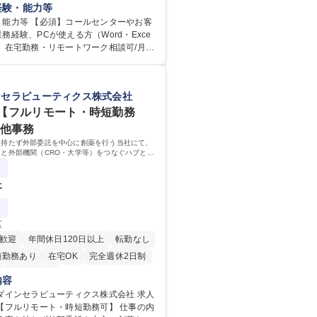
ョンを通してキリンのファンを増やしま
経験・能力等
≫ お客様のお声をより良い商品づくりに
・能力等 【必須】コールセンターやお客
く上で、窓口となるお客様相談室でのお
務経験、PCが使える方（Word・Exce
】在宅勤務・リモートワーク相談可/月平
を、企業活動に活かしています。お客様
の研修】着任から1か
迅速かつ誠意をもって対応、情報提供す
応のOJTを中心に実施し、電話対応に慣れ
グループ内活動に反映しています。 【具
ール・手紙のOJTを実施する予定です。独
ンセラピューティクス株式会社
電話応対、メール、お手紙対応、ご指摘
もしっかりフォローする体制を整えてい
書作成、有人チャットボット対応など。
安心ください。 【当社について】キリン
【フルリモート・時短勤務
件数】■電話：月間一人当たり平均100
広報機能を担う会社として、お客様との
の他事務
手紙：同上40件前後 募集職種 中野
切にし、磨き上げたホスピタリティを込
を持たず外部委託を中心に創薬を行う当社にて、
様相談室】お客様のお声をもとにより良
ニケーションをとりながら広報関連業務
と外部機関（CRO・大学等）をつなぐハブとし
りへ貢献
 学歴：大学院 大学
注・予算管理などの研究事務全般をお任せしま
専修学校 高校 語学力： 資格：
上
区
歓迎
年間休日120日以上
転勤なし
短勤務あり
在宅OK
完全週休2日制
土日祝休み
内容
ダインセラピューティクス株式会社 求人
フルリモート・時短勤務可】 仕事の内