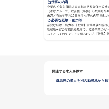
仕事の内容
研修あり
退職金あり
賞与あり
企業名 公益財団法人東京都道路整備保全公社 求人名
【都庁グループ】総合職（事務）◇残業月平均
完全週休2日制
交通費支給
駅近5分以内
未満／有給年平均16日取得 仕事の内容 当社の総合職
資格取得手当あり
食事補助あり
として、ジョブローテーションによる人事経
必要な経験・能力等
や収益事業等のフロント部門の部署等幅広い
必要な経験・能力等 【歓迎】営業経験or総務/
の業務をお任せいたします。研修制度やキャ
理経験or官公庁職員経験者で、道路事業のゼ
援が充実しております！ ※下記業務詳細 【業務詳
ストとしてのキャリアを積みたい方【社風】
細】■管理部門：広報、人事、経理など当公社
係部署や東京都と連携が必要なため綿密にコ
に係る管理業務 ■収益部門：駐車場の新規開
ケーションを図っています。 【業務の魅力】■幅広く
運営、新宿駅西口広場の「イベントコーナー
携われる：総合職（事務）では、駐車場の管
の管理運営 ■道路部門：整備の急がれる骨格
や道路用地の取得、公益財団法人の中枢を担
や木造住宅密集地域の特定整備路線の用地取
部門など多岐に渡る業務を経験できます。 ■
路に関する普及啓発事業、都内の道路施設や
ロジェクト：駐車場事業の他、新宿駅西口広
事現場の見学ツアー事業 ※入社後は上記いず
設置された照明を兼ねた広告「ブライトサイ
部門へ配属。※業務内容変更の範囲：会社の
管理運営を行うなど、事業収益を生み出す活
関連する求人を探す
業務 募集職種 【都庁グループ】総合職（事務）◇残
極的に行っています。 学歴・資格 学歴：大学院 大学
業月平均9時間未満／有給年平均16日取得
高専 短大 専修学校 高校 語学力： 資格：
群馬県の求人を別の勤務地から探