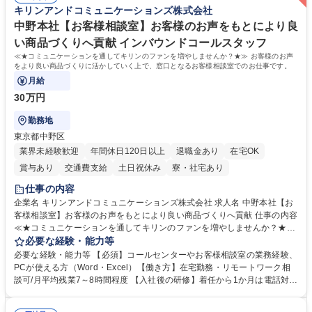
リスト志向をお持ちの方 学歴・資格 学歴：大学院 大学 語学力： 資格：
キリンアンドコミュニケーションズ株式会社
中野本社【お客様相談室】お客様のお声をもとにより良
い商品づくりへ貢献 インバウンドコールスタッフ
≪★コミュニケーションを通してキリンのファンを増やしませんか？★≫ お客様のお声
をより良い商品づくりに活かしていく上で、窓口となるお客様相談室でのお仕事です。
月給
30万円
勤務地
東京都中野区
業界未経験歓迎
年間休日120日以上
退職金あり
在宅OK
賞与あり
交通費支給
土日祝休み
寮・社宅あり
仕事の内容
企業名 キリンアンドコミュニケーションズ株式会社 求人名 中野本社【お
客様相談室】お客様のお声をもとにより良い商品づくりへ貢献 仕事の内容
≪★コミュニケーションを通してキリンのファンを増やしませんか？★≫
お客様のお声をより良い商品づくりに活かしていく上で、窓口となるお客
必要な経験・能力等
様相談室でのお仕事です。 日々お客様からいただくキリングループへのご
必要な経験・能力等 【必須】コールセンターやお客様相談室の業務経験、
意見を、企業活動に活かしています。お客様からの声に迅速かつ誠意をも
PCが使える方（Word・Excel）【働き方】在宅勤務・リモートワーク相
って対応、情報提供するとともにグループ内活動に反映しています。 【具
談可/月平均残業7～8時間程度 【入社後の研修】着任から1か月は電話対応
体的には】電話応対、メール、お手紙対応、ご指摘品調査報告書作成、有
のOJTを中心に実施し、電話対応に慣れた段階でメール・手紙のOJTを実
人チャットボット対応など。 【1日の対応件数】■電話：月間一人当たり
施する予定です。独り立ち以降もしっかりフォローする体制を整えていま