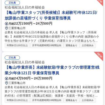
てパート支援員（４～５名）と打ち合わせ■15：00 児童登所（宿題フォロ
正社員
ー、おやつ、外遊び見守り）■17：30 保護者お迎え対応■19：00 閉所
社会福祉法人日の本福祉会
（原則直帰）★約3か月の研修後には、学童クラブの新米所長として、各
【亀山/学童スタッフ(所長候補)】未経験可/年休121日/
拠点をお任せ予定です！エリアマネージャー等のサポートもあり、未経験
放課後の居場所づくり 学童保育指導員
からでも活躍者多数います！ 募集職種 【鈴鹿/学童スタッフ（所長候
22万1500円～24万500円
月給
補）】未経験可/年休121日/放課後の居場所づくり
三重県亀山市
企業名 社会福祉法人日の本福祉会 求人名 【亀山/学童スタッフ（所長候
補）】未経験可/年休121日/放課後の居場所づくり 仕事の内容 放課後の小
学生を預かる学童クラブ（児童約40名）の運営スタッフ/児童はもちろ
ん、保護者・パート支援員・学校・地域いろんな立場の方と連携しながら
年間休日120日以上
月平均残業時間20時間以内
退職金あり
土日祝休み
素敵な学童を作りませんか。（配属学童は応相談） ＜一日の例＞■10：00
学童本部（四日市）に出勤、ミーティング、事務作業■14：00 配属学童に
てパート支援員（４～５名）と打ち合わせ■15：00 児童登所（宿題フォロ
正社員
ー、おやつ、外遊び見守り）■17：30 保護者お迎え対応■19：00 閉所
社会福祉法人日の本福祉会
（原則直帰）★約3か月の研修後には、学童クラブの新米所長として、各
【亀山/学童所長】未経験歓迎/学童クラブの管理運営/残
拠点をお任せ予定です！エリアマネージャー等のサポートもあり、未経験
業少/年休121日 学童保育指導員
からでも活躍者多数います！ 募集職種 【亀山/学童スタッフ（所長候
24万500円～24万3000円
月給
補）】未経験可/年休121日/放課後の居場所づくり
三重県亀山市
企業名 社会福祉法人日の本福祉会 求人名 【亀山/学童所長】未経験歓迎/学
童クラブの管理運営/残業少/年休121日 仕事の内容 概要 学童クラブ（児童
約40名）の管理運営（配属は応相談） 保護者・支援員・学校・地域と連
携しながら子ども達が毎日笑顔で過ごせる学童をつくります。 ＜一日の例
年間休日120日以上
月平均残業時間20時間以内
退職金あり
土日祝休み
＞■10：00 学童本部（四日市）に出勤、ミーティング、事務作業■14：00