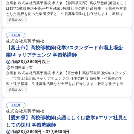
企業名 株式会社秀英予備校 求人名 【静岡県東部】高校部教師(英語もしく
は数学)/教員免許不要/平均月残業5時間 仕事の内容 高校生・卒業生を対象
とした黒板を使った集団授業と、生徒募集活動をお任せします。教科は英
語または数学からお選びいただきます。（一部地域により異なります）
退職金あり
〈内容〉授業の予習・教材研究・集団授業・質問対応・生徒、保護者との
面談・電話応対・生徒募集活動 募集職種 【静岡県東部】高校部教師(英語
もしくは数学)/教員免許不要/平均月残業5時間
正社員
株式会社秀英予備校
【富士市】高校部教師(化学)/スタンダード市場上場企
業/キャリアチェンジ 学習塾講師
28万3600円以上
月給
静岡県富士市
企業名 株式会社秀英予備校 求人名 【富士市】高校部教師(化学)/スタンダ
ード市場上場企業/キャリアチェンジ◎ 仕事の内容 高校生・卒業生の学
習・進学指導、生徒募集活動など全般をお任せします。教科は化学を担当
いただきます。 【業務内容】授業の予習・教材研究・集団授業・質問対
退職金あり
応・生徒、保護者との面談・電話応対・生徒募集活動 【入社後の研修】配
属後は基本的に OJT 研修となります。業務を行いながら、都度覚えてい
ただきます。また定期的に授業研修があるので、同じ担当科目の社員と切
正社員
磋琢磨できる環境があります。 募集職種 【富士市】高校部教師(化学)/ス
株式会社秀英予備校
タンダード市場上場企業/キャリアチェンジ◎
【愛知県】高校部教師(英語もしくは数学)/エリア社員と
しての採用 学習塾講師
28万3600円～37万6600円
月給