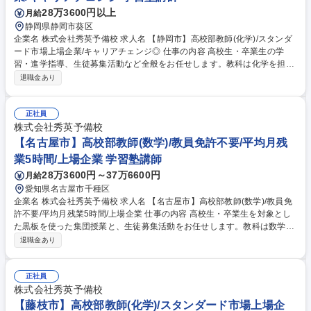
28万3600円以上
月給
静岡県静岡市葵区
企業名 株式会社秀英予備校 求人名 【静岡市】高校部教師(化学)/スタンダ
ード市場上場企業/キャリアチェンジ◎ 仕事の内容 高校生・卒業生の学
習・進学指導、生徒募集活動など全般をお任せします。教科は化学を担当
いただきます。 【業務内容】授業の予習・教材研究・集団授業・質問対
退職金あり
応・生徒、保護者との面談・電話応対・生徒募集活動 【入社後の研修】配
属後は基本的に OJT 研修となります。業務を行いながら、都度覚えてい
ただきます。また定期的に授業研修があるので、同じ担当科目の社員と切
正社員
磋琢磨できる環境があります。 募集職種 【静岡市】高校部教師(化学)/ス
株式会社秀英予備校
タンダード市場上場企業/キャリアチェンジ◎
【名古屋市】高校部教師(数学)/教員免許不要/平均月残
業5時間/上場企業 学習塾講師
28万3600円～37万6600円
月給
愛知県名古屋市千種区
企業名 株式会社秀英予備校 求人名 【名古屋市】高校部教師(数学)/教員免
許不要/平均月残業5時間/上場企業 仕事の内容 高校生・卒業生を対象とし
た黒板を使った集団授業と、生徒募集活動をお任せします。教科は数学を
担当していただきます。 〈内容〉授業の予習・教材研究・集団授業・質問
退職金あり
対応・生徒、保護者との面談・電話応対・生徒募集活動 募集職種 【名古
屋市】高校部教師(数学)/教員免許不要/平均月残業5時間/上場企業
正社員
株式会社秀英予備校
【藤枝市】高校部教師(化学)/スタンダード市場上場企