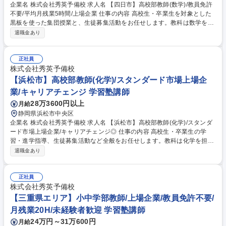
企業名 株式会社秀英予備校 求人名 【四日市】高校部教師(数学)/教員免許
不要/平均月残業5時間/上場企業 仕事の内容 高校生・卒業生を対象とした
黒板を使った集団授業と、生徒募集活動をお任せします。教科は数学を担
当していただきます。 〈内容〉授業の予習・教材研究・集団授業・質問対
退職金あり
応・生徒、保護者との面談・電話応対・生徒募集活動 募集職種 【四日
市】高校部教師(数学)/教員免許不要/平均月残業5時間/上場企業
正社員
株式会社秀英予備校
【浜松市】高校部教師(化学)/スタンダード市場上場企
業/キャリアチェンジ 学習塾講師
28万3600円以上
月給
静岡県浜松市中央区
企業名 株式会社秀英予備校 求人名 【浜松市】高校部教師(化学)/スタンダ
ード市場上場企業/キャリアチェンジ◎ 仕事の内容 高校生・卒業生の学
習・進学指導、生徒募集活動など全般をお任せします。教科は化学を担当
いただきます。 【業務内容】授業の予習・教材研究・集団授業・質問対
退職金あり
応・生徒、保護者との面談・電話応対・生徒募集活動 【入社後の研修】配
属後は基本的に OJT 研修となります。業務を行いながら、都度覚えてい
ただきます。また定期的に授業研修があるので、同じ担当科目の社員と切
正社員
磋琢磨できる環境があります。 募集職種 【浜松市】高校部教師(化学)/ス
株式会社秀英予備校
タンダード市場上場企業/キャリアチェンジ◎
【三重県エリア】小中学部教師/上場企業/教員免許不要/
月残業20H/未経験者歓迎 学習塾講師
24万円～31万600円
月給