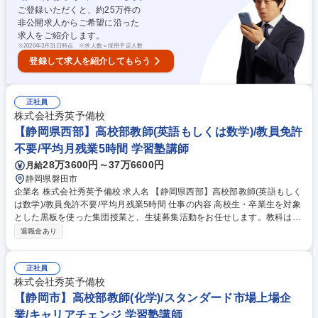
磋琢磨できる環境があります。 募集職種 【静岡市清水区】高校部教師(化
ご登録いただくと、約
25
万件の
学)/スタンダード市場上場/キャリアチェンジ◎
非公開求人からご希望に沿った
求人をご紹介します。
※
2026年3月31日時点 ※求人数＝採用予定人数
登録して求人を紹介してもらう
正社員
株式会社秀英予備校
【静岡県西部】高校部教師(英語もしくは数学)/教員免許
不要/平均月残業5時間 学習塾講師
28万3600円～37万6600円
月給
静岡県磐田市
企業名 株式会社秀英予備校 求人名 【静岡県西部】高校部教師(英語もしく
は数学)/教員免許不要/平均月残業5時間 仕事の内容 高校生・卒業生を対象
とした黒板を使った集団授業と、生徒募集活動をお任せします。教科は英
語または数学からお選びいただきます。（一部地域により異なります）
退職金あり
〈内容〉授業の予習・教材研究・集団授業・質問対応・生徒、保護者との
面談・電話応対・生徒募集活動 募集職種 【静岡県西部】高校部教師(英語
もしくは数学)/教員免許不要/平均月残業5時間
正社員
株式会社秀英予備校
【静岡市】高校部教師(化学)/スタンダード市場上場企
業/キャリアチェンジ 学習塾講師