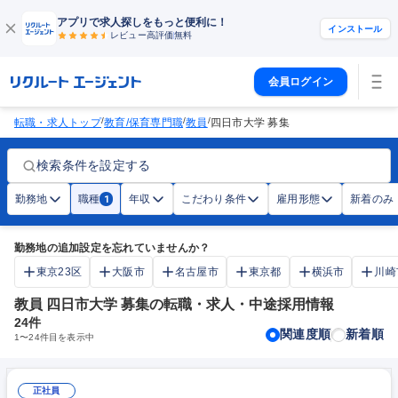
アプリで求人探しをもっと便利に！
インストール
レビュー高評価
無料
会員ログイン
/
/
/
転職・求人トップ
教育/保育専門職
教員
四日市大学 募集
検索条件を設定する
勤務地
職種
年収
こだわり条件
雇用形態
新着のみ
1
勤務地の追加設定を忘れていませんか？
東京23区
大阪市
名古屋市
東京都
横浜市
川崎
教員 四日市大学 募集の転職・求人・中途採用情報
24
件
関連度順
新着順
1
〜
24
件目を表示中
正社員