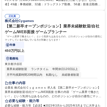
PCスキル（Excel,PowerPoint,Word） ■積極的に行動できる方 【入社
人社計画研究所社のグループ会社として、質の高いサービスと適性価格を
者】49歳：事務経験、32歳：ドラッグストア勤務、 58歳：飲食店勤務
武器に約20年受託戸数増加中です。https://www.gojin.co.jp/abt/abt_3.html
等：中途採用の9割が未経験者！ 【資格取得支援】■メンター制度■社内模
募集職種 未経験・ベテラン歓迎【お茶の水】マンション管理事務◎転勤
試や研修制度など充実！ ＊未資格者の8割以上が入社2年以内に資格を取
無/年休123日
正社員
得出来ております！ 【魅力】■フレックス制度、未経験からでも下限年収
株式会社Cygames
を一律支給！ ■管理業務主任者資格取得後には50,000円/月の手当あり！
学歴・資格 学歴：大学院 大学 高専 短大 専修学校 高校 語学力： 資格：第
【第二新卒オープンポジション】業界未経験歓迎/自社
一種運転免許普通自動車
ゲーム/WEB面接 ゲームプランナー
「ゲーム業界で働きたい！」という気持ちはあるものの、どのポジションが自分の適性に
マッチしているか悩んでいる方が対象となります！
年俸
450万円以上
勤務地
東京都渋谷区
業界未経験歓迎
ランチタイム
年間休日120日以上
月平均残業時間20時間以内
転勤なし
未経験者歓迎
住宅手当あり
経験者歓迎
完全週休2日制
インセンティブあり
仕事の内容
交通費支給
土日祝休み
服装自由
昼食補助あり
第二新卒歓迎
企業名 株式会社Ｃｙｇａｍｅｓ 求人名 【第二新卒オープンポジション】
業界未経験歓迎/自社ゲーム/WEB面接 仕事の内容 「ゲーム業界で働きた
食事補助あり
い！」という気持ちはあるものの、どのポジションが自分の適性にマッチ
しているか悩んでいる方が対象となります！ 総合職（プランナー/データ
必要な経験・能力等
アナリストなど）、技術職（開発エンジニ ア/インフラエンジニアな
必要な経験・能力等 【必須】■2023年3月から2025年3月までに大学また