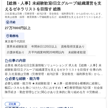
【総務・人事】未経験歓迎/日立グループ/組織運営を支
えるゼネラリストを目指す 総務
入社直後は労務（労務管理・給与計算・安全衛生・福利厚生等）からお任せいたします。
将来は総務・採用・教育業務へ守備範囲を広げ、組織運営を支えるゼネラリストをめざせ
ます。
月給
27万7000円以上
勤務地
東京都千代田区
業界未経験歓迎
年間休日120日以上
資格取得支援あり
介護休暇あり
月平均残業時間20時間以内
未経験者歓迎
住宅手当あり
時短勤務あり
退職金あり
在宅OK
賞与あり
仕事の内容
育休あり
完全週休2日制
交通費支給
土日祝休み
寮・社宅あり
企業名 株式会社日立医薬情報ソリューションズ 求人名 【総務・人事】未
経験歓迎/日立グループ/組織運営を支えるゼネラリストを目指す 仕事の内
容 入社直後は労務（労務管理・給与計算・安全衛生・福利厚生等）からお
任せいたします。将来は総務・採用・教育業務へ守備範囲を広げ、組織運
必要な経験・能力等
営を支えるゼネラリストをめざせます。 ・初期業務：労働時間管理、給与
必要な経験・能力等 ★未経験歓迎！ ★人事・総務領域を横断的に経験し
計算、社会保険対応、福利厚生管理、安全衛生、健康経営推進等をお任せ
幅広いスキルを身につけたい方におすすめ！ ■労務管理(給与計算・社会保
します。ご経験に応じて、休職者管理など、幅広く経験を積んでいただき
険手続き・勤怠管理など)に関心があり主体的に取り組める方 ※労務経験
ます。 ・将来的な広がり：総務・採用・教育・税務対応・経営企画等。
者は早期にご活躍いただけます。 ■チームで仕事を推進できる方■将来は
★メンバーがマンツーマンで丁寧に教えるため、ご経験が浅くても安心！
マネジメント職として活躍したい 【尚可】■人事、労務、採用、教育業務
幅広く経験を積みたい意欲がある方に最適な環境です。 募集職種 【総
正社員
のご経験 ■労務管理（給与計算・社会保険手続き・勤怠管理など）の経験