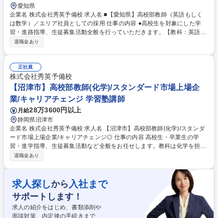
愛知県
企業名 株式会社秀英予備校 求人名 ■【愛知県】高校部教師（英語もしく
は数学）／エリア社員としての採用 仕事の内容 ●高校生を対象にした学
習・進路指導、生徒募集活動全般を行っていただきます。【教科：英語も
しくは数学からお選びください。】 【キャリアプランについて】 一般社
退職金あり
員（授業メイン）→室長（早い方で2年目から登用されることがありま
す）→ブロック長（課長職・30代後半～40代に登用されることが多いで
す。）→部長→事業本部長 【入社後の育成体制について】 入社後は、マ
正社員
ニュアル・研修を中心に教材研究や授業の組み立て、授業練習だけでな
株式会社秀英予備校
く、生徒に対する対応や説明、統制等を身に着けることができます。 募集
【沼津市】高校部教師(化学)/スタンダード市場上場企
職種 ■【愛知県】高校部教師（英語もしくは数学）／エリア社員としての
業/キャリアチェンジ 学習塾講師
採用
28万3600円以上
月給
静岡県沼津市
企業名 株式会社秀英予備校 求人名 【沼津市】高校部教師(化学)/スタンダ
ード市場上場企業/キャリアチェンジ◎ 仕事の内容 高校生・卒業生の学
習・進学指導、生徒募集活動など全般をお任せします。教科は化学を担当
いただきます。 【業務内容】授業の予習・教材研究・集団授業・質問対
退職金あり
応・生徒、保護者との面談・電話応対・生徒募集活動 【入社後の研修】配
属後は基本的に OJT 研修となります。業務を行いながら、都度覚えてい
ただきます。また定期的に授業研修があるので、同じ担当科目の社員と切
求人探し
入社まで
から
磋琢磨できる環境があります。 募集職種 【沼津市】高校部教師(化学)/ス
サポートします！
タンダード市場上場企業/キャリアチェンジ◎
求人の紹介をはじめ、書類添削や
面談対策、内定後の手続きまで