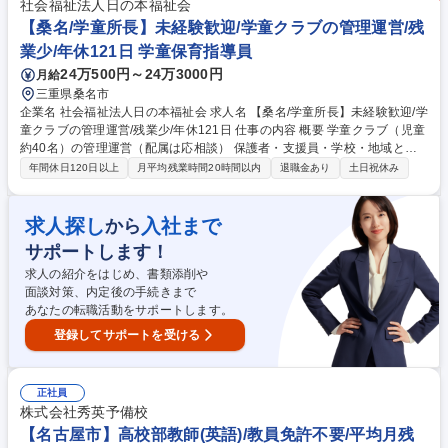
ー、おやつ、外遊び見守り）■17：30 保護者お迎え対応■19：00 閉所
社会福祉法人日の本福祉会
（原則直帰）★約3か月の研修後には、学童クラブの新米所長として、各
【桑名/学童所長】未経験歓迎/学童クラブの管理運営/残
拠点をお任せ予定です！エリアマネージャー等のサポートもあり、未経験
業少/年休121日 学童保育指導員
からでも活躍者多数います！ 募集職種 【桑名/学童スタッフ（所長候
24万500円～24万3000円
月給
補）】未経験可/年休121日/放課後の居場所づくり
三重県桑名市
企業名 社会福祉法人日の本福祉会 求人名 【桑名/学童所長】未経験歓迎/学
童クラブの管理運営/残業少/年休121日 仕事の内容 概要 学童クラブ（児童
約40名）の管理運営（配属は応相談） 保護者・支援員・学校・地域と連
携しながら子ども達が毎日笑顔で過ごせる学童をつくります。 ＜一日の例
年間休日120日以上
月平均残業時間20時間以内
退職金あり
土日祝休み
＞■10：00 学童本部（四日市）に出勤、ミーティング、事務作業■14：00
配属学童にてパート支援員（４～５名）と打ち合わせ■15：00 児童登所
（宿題フォロー、おやつ、外遊び見守り）■17：30 保護者お迎え対応■1
求人探し
入社まで
から
9：00 閉所（原則直帰）★約3か月の研修後には、学童クラブの新米所長
サポートします！
として、各拠点をお任せいたします！エリアマネージャー等のサポートも
あり、未経験からでも活躍者多数います！ 募集職種 【桑名/学童所長】未
求人の紹介をはじめ、書類添削や
経験歓迎/学童クラブの管理運営/残業少/年休121日
面談対策、内定後の手続きまで
あなたの転職活動をサポートします。
登録してサポートを受ける
正社員
株式会社秀英予備校
【名古屋市】高校部教師(英語)/教員免許不要/平均月残