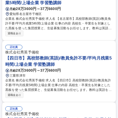
業5時間/上場企業 学習塾講師
28万3600円～37万6600円
月給
愛知県名古屋市千種区
企業名 株式会社秀英予備校 求人名 【名古屋市】高校部教師(英語)/教員免
許不要/平均月残業5時間/上場企業 仕事の内容 高校生・卒業生を対象とし
た黒板を使った集団授業と、生徒募集活動をお任せします。教科は英語を
担当していただきます。 〈内容〉授業の予習・教材研究・集団授業・質問
退職金あり
対応・生徒、保護者との面談・電話応対・生徒募集活動 募集職種 【名古
屋市】高校部教師(英語)/教員免許不要/平均月残業5時間/上場企業
正社員
株式会社秀英予備校
【四日市】高校部教師(英語)/教員免許不要/平均月残業5
時間/上場企業 学習塾講師
28万3600円～37万6600円
月給
三重県津市
企業名 株式会社秀英予備校 求人名 【四日市】高校部教師(英語)/教員免許
不要/平均月残業5時間/上場企業 仕事の内容 高校生・卒業生を対象とした
黒板を使った集団授業と、生徒募集活動をお任せします。教科は英語を担
当していただきます。 〈内容〉授業の予習・教材研究・集団授業・質問対
退職金あり
応・生徒、保護者との面談・電話応対・生徒募集活動 募集職種 【四日
市】高校部教師(英語)/教員免許不要/平均月残業5時間/上場企業
正社員
株式会社秀英予備校