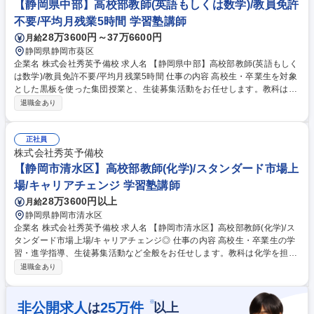
【静岡県中部】高校部教師(英語もしくは数学)/教員免許
不要/平均月残業5時間 学習塾講師
28万3600円～37万6600円
月給
静岡県静岡市葵区
企業名 株式会社秀英予備校 求人名 【静岡県中部】高校部教師(英語もしく
は数学)/教員免許不要/平均月残業5時間 仕事の内容 高校生・卒業生を対象
とした黒板を使った集団授業と、生徒募集活動をお任せします。教科は英
語または数学からお選びいただきます。（一部地域により異なります）
退職金あり
〈内容〉授業の予習・教材研究・集団授業・質問対応・生徒、保護者との
面談・電話応対・生徒募集活動 募集職種 【静岡県中部】高校部教師(英語
もしくは数学)/教員免許不要/平均月残業5時間
正社員
株式会社秀英予備校
【静岡市清水区】高校部教師(化学)/スタンダード市場上
場/キャリアチェンジ 学習塾講師
28万3600円以上
月給
静岡県静岡市清水区
企業名 株式会社秀英予備校 求人名 【静岡市清水区】高校部教師(化学)/ス
タンダード市場上場/キャリアチェンジ◎ 仕事の内容 高校生・卒業生の学
習・進学指導、生徒募集活動など全般をお任せします。教科は化学を担当
いただきます。 【業務内容】授業の予習・教材研究・集団授業・質問対
退職金あり
応・生徒、保護者との面談・電話応対・生徒募集活動 【入社後の研修】配
属後は基本的に OJT 研修となります。業務を行いながら、都度覚えてい
ただきます。また定期的に授業研修があるので、同じ担当科目の社員と切
※
非公開求人
25
万件
は
以上