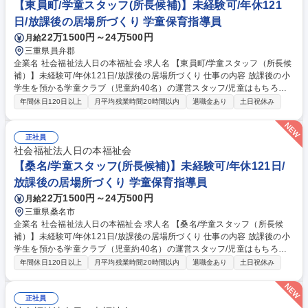
として、各拠点をお任せいたします！エリアマネージャー等のサポートも
【東員町/学童スタッフ(所長候補)】未経験可/年休121
あり、未経験からでも活躍者多数います！ 募集職種 【鈴鹿/学童所長】未
日/放課後の居場所づくり 学童保育指導員
経験歓迎/学童クラブの管理運営/残業少/年休121日
22万1500円～24万500円
月給
三重県員弁郡
企業名 社会福祉法人日の本福祉会 求人名 【東員町/学童スタッフ（所長候
補）】未経験可/年休121日/放課後の居場所づくり 仕事の内容 放課後の小
学生を預かる学童クラブ（児童約40名）の運営スタッフ/児童はもちろ
ん、保護者・パート支援員・学校・地域いろんな立場の方と連携しながら
年間休日120日以上
月平均残業時間20時間以内
退職金あり
土日祝休み
素敵な学童を作りませんか。（配属学童は応相談） ＜一日の例＞■10：00
学童本部（四日市）に出勤、ミーティング、事務作業■14：00 配属学童に
てパート支援員（４～５名）と打ち合わせ■15：00 児童登所（宿題フォロ
正社員
ー、おやつ、外遊び見守り）■17：30 保護者お迎え対応■19：00 閉所
社会福祉法人日の本福祉会
（原則直帰）★約3か月の研修後には、学童クラブの新米所長として、各
【桑名/学童スタッフ(所長候補)】未経験可/年休121日/
拠点をお任せ予定です！エリアマネージャー等のサポートもあり、未経験
放課後の居場所づくり 学童保育指導員
からでも活躍者多数います！ 募集職種 【東員町/学童スタッフ（所長候
22万1500円～24万500円
月給
補）】未経験可/年休121日/放課後の居場所づくり
三重県桑名市
企業名 社会福祉法人日の本福祉会 求人名 【桑名/学童スタッフ（所長候
補）】未経験可/年休121日/放課後の居場所づくり 仕事の内容 放課後の小
学生を預かる学童クラブ（児童約40名）の運営スタッフ/児童はもちろ
ん、保護者・パート支援員・学校・地域いろんな立場の方と連携しながら
年間休日120日以上
月平均残業時間20時間以内
退職金あり
土日祝休み
素敵な学童を作りませんか。（配属学童は応相談） ＜一日の例＞■10：00
学童本部（四日市）に出勤、ミーティング、事務作業■14：00 配属学童に
てパート支援員（４～５名）と打ち合わせ■15：00 児童登所（宿題フォロ
正社員