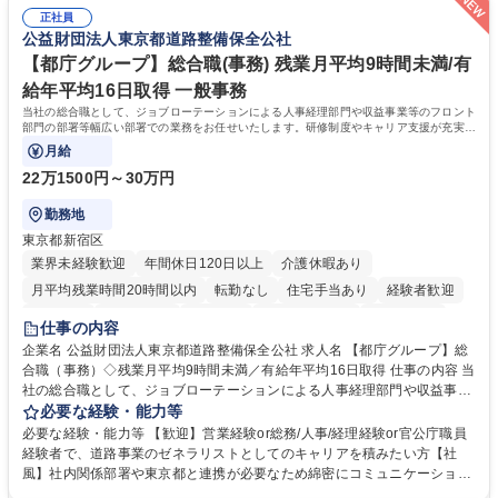
ます。定型業務に留まらず、社内規定や人事制度の改定など会社のコア業
でも質問・相談できる環境が整っているため、安心して成長できます。 募
正社員
務に挑戦できるため、自身の成長と組織への貢献度をダイレクトに実感で
公益財団法人東京都道路整備保全公社
集職種 【森ビルG】人事・総務◆賞与5ヶ月◆年休120日◆残業少なめ◆
きます。 残業少なめ、週1日リモート可など、ワークライフバランスを保
リモート可
ち長期活躍できる環境です。 「これまでの幅広い経験を活かし、長期的な
【都庁グループ】総合職(事務) 残業月平均9時間未満/有
キャリアを築きたい」という前向きな意欲と挑戦を全力で応援します。 学
給年平均16日取得 一般事務
歴・資格 学歴：大学院 大学 高専 短大 専修学校 高校 語学力： 資格：日商
当社の総合職として、ジョブローテーションによる人事経理部門や収益事業等のフロント
簿記検定1級 日商簿記検定2級 日商簿記検定3級
部門の部署等幅広い部署での業務をお任せいたします。研修制度やキャリア支援が充実し
ております！ ※下記業務詳細
月給
22万1500円～30万円
勤務地
東京都新宿区
業界未経験歓迎
年間休日120日以上
介護休暇あり
月平均残業時間20時間以内
転勤なし
住宅手当あり
経験者歓迎
研修あり
退職金あり
賞与あり
完全週休2日制
交通費支給
仕事の内容
駅近5分以内
資格取得手当あり
食事補助あり
企業名 公益財団法人東京都道路整備保全公社 求人名 【都庁グループ】総
合職（事務）◇残業月平均9時間未満／有給年平均16日取得 仕事の内容 当
社の総合職として、ジョブローテーションによる人事経理部門や収益事業
等のフロント部門の部署等幅広い部署での業務をお任せいたします。研修
必要な経験・能力等
制度やキャリア支援が充実しております！ ※下記業務詳細 【業務詳細】■
必要な経験・能力等 【歓迎】営業経験or総務/人事/経理経験or官公庁職員
管理部門：広報、人事、経理など当公社の運営に係る管理業務 ■収益部
経験者で、道路事業のゼネラリストとしてのキャリアを積みたい方【社
門：駐車場の新規開拓、管理運営、新宿駅西口広場の「イベントコーナ
風】社内関係部署や東京都と連携が必要なため綿密にコミュニケーション
ー」などの管理運営 ■道路部門：整備の急がれる骨格幹線道路や木造住宅
を図っています。 【業務の魅力】■幅広く携われる：総合職（事務）で