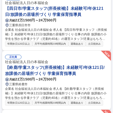
社会福祉法人日の本福祉会
【四日市/学童スタッフ(所長候補)】未経験可/年休121
日/放課後の居場所づくり 学童保育指導員
22万1500円～24万500円
月給
三重県四日市市
企業名 社会福祉法人日の本福祉会 求人名 【四日市/学童スタッフ（所長候
補）】未経験可/年休121日/放課後の居場所づくり 仕事の内容 放課後の小
学生を預かる学童クラブ（児童約40名）の運営スタッフ/児童はもちろ
ん、保護者・パート支援員・学校・地域いろんな立場の方と連携しながら
年間休日120日以上
月平均残業時間20時間以内
退職金あり
土日祝休み
素敵な学童を作りませんか。（配属学童は応相談） ＜一日の例＞■10：00
学童本部（四日市）に出勤、ミーティング、事務作業■14：00 配属学童に
てパート支援員（４～５名）と打ち合わせ■15：00 児童登所（宿題フォロ
正社員
ー、おやつ、外遊び見守り）■17：30 保護者お迎え対応■19：00 閉所
社会福祉法人日の本福祉会
（原則直帰）★約3か月の研修後には、学童クラブの新米所長として、各
【鈴鹿/学童スタッフ(所長候補)】未経験可/年休121日/
拠点をお任せ予定です！エリアマネージャー等のサポートもあり、未経験
放課後の居場所づくり 学童保育指導員
からでも活躍者多数います！ 募集職種 【四日市/学童スタッフ（所長候
22万1500円～24万500円
月給
補）】未経験可/年休121日/放課後の居場所づくり
三重県鈴鹿市
企業名 社会福祉法人日の本福祉会 求人名 【鈴鹿/学童スタッフ（所長候
補）】未経験可/年休121日/放課後の居場所づくり 仕事の内容 放課後の小
学生を預かる学童クラブ（児童約40名）の運営スタッフ/児童はもちろ
ん、保護者・パート支援員・学校・地域いろんな立場の方と連携しながら
年間休日120日以上
月平均残業時間20時間以内
退職金あり
土日祝休み
素敵な学童を作りませんか。（配属学童は応相談） ＜一日の例＞■10：00
学童本部（四日市）に出勤、ミーティング、事務作業■14：00 配属学童に