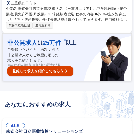
三重県四日市市
企業名 株式会社秀英予備校 求人名 【三重県エリア】小中学部教師/上場企
業/教員免許不要/月残業20H/未経験者歓迎 仕事の内容 ■小中学生を対象に
した学習・進路指導、生徒募集活動全般を行って頂きます。担当教科は適
正に合わせて決定しますが、基本的に英語・数学から1教科、理科・社会
業界未経験歓迎
退職金あり
から1教科の計2教科となります。 【授業】小中学生の集団授業(1クラス2
0～30名)/教材研究/授業の予習(映像授業を見ながら授業の流れや板書の計
画を立てる)【生徒対応】質問対応/生徒、保護者との面談【校舎運営】生
※
非公開求人
25
万件
は
以上
徒の出迎え見送り/出欠管理/校舎内掲示/教室美化/イベント(保護者会、説
ご登録いただくと、約
25
万件の
明会)運営/電話応対/コミュニケーションアプリで保護者との連絡・生徒募
非公開求人からご希望に沿った
集活動※室長へとキャリアアップすると一部マネジメント業務や生徒募集
求人をご紹介します。
の企画運営を担います。 募集職種 【三重県エリア】小中学部教師/上場企
※
2026年3月31日時点 ※求人数＝採用予定人数
業/教員免許不要/月残業20H/未経験者歓迎
登録して求人を紹介してもらう
あなたにおすすめの求人
正社員
株式会社日立医薬情報ソリューションズ