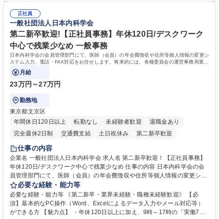
密集地域の特定整備路線の用地取得、道路に関する普及啓発事業、都内の
は、駐車場の管理運営や道路用地の取得、公益財団法人の中枢を担う管理
道路施設や道路工事現場の見学ツアー事業 ※入社後は上記いずれかの部門
正社員
部門など多岐に渡る業務を経験できます。 ■様々なプロジェクト：駐車場
一般社団法人日本内科学会
へ配属。※業務内容変更の範囲：会社の定める業務 募集職種 【都庁グル
事業の他、新宿駅西口広場内に設置された照明を兼ねた広告「ブライトサ
ープ】総合職（事務）◇残業月平均9時間未満／有給年平均16日取得
イン」の管理運営を行うなど、事業収益を生み出す活動を積極的に行って
第二新卒歓迎!【正社員事務】年休120日/デスクワーク
います。 学歴・資格 学歴：大学院 大学 高専 短大 専修学校 高校 語学力：
中心で残業少なめ 一般事務
資格：
日本内科学会の会員管理部門にて、医師（会員）の年会費徴収や住所等個人情報の変更シ
ステム入力、電話・FAX対応をお任せします。将来的には、各種委員会の運営事務局業務
などにも幅広く携わっていただきます。
月給
23万円～27万円
勤務地
東京都文京区
年間休日120日以上
転勤なし
未経験者歓迎
退職金あり
完全週休2日制
交通費支給
土日祝休み
第二新卒歓迎
仕事の内容
企業名 一般社団法人日本内科学会 求人名 第二新卒歓迎！【正社員事務】
年休120日/デスクワーク中心で残業少なめ 仕事の内容 日本内科学会の会
員管理部門にて、医師（会員）の年会費徴収や住所等個人情報の変更シス
テム入力、電話・FAX対応をお任せします。将来的には、各種委員会の運
必要な経験・能力等
営事務局業務などにも幅広く携わっていただきます。 【会員管理・データ
必要な経験・能力等 《第二新卒・業界未経験・職種未経験歓迎》 【必
入力業務】 ・医師（会員）の住所変更、個人情報のシステム登録・更新
須】基本的なPC操作（Word、Excelによるデータ入力やメール対応等）
・年会費の徴収管理や入金データの照合確認 【問い合わせ対応】 ・会員
ができる方 【魅力点】 ・年休120日以上に加え、9時～17時の「実働7時