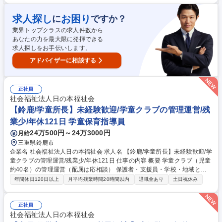
配属学童にてパート支援員（４～５名）と打ち合わせ■15：00 児童登所
（宿題フォロー、おやつ、外遊び見守り）■17：30 保護者お迎え対応■1
求人探し
お困り
に
ですか？
9：00 閉所（原則直帰）★約3か月の研修後には、学童クラブの新米所長
業界トップクラスの求人件数から
として、各拠点をお任せいたします！エリアマネージャー等のサポートも
あなたの力を最大限に発揮できる
あり、未経験からでも活躍者多数います！ 募集職種 【亀山/学童所長】未
求人探しをお手伝いします。
経験歓迎/学童クラブの管理運営/残業少/年休121日
アドバイザーに相談する
正社員
社会福祉法人日の本福祉会
【鈴鹿/学童所長】未経験歓迎/学童クラブの管理運営/残
業少/年休121日 学童保育指導員
24万500円～24万3000円
月給
三重県鈴鹿市
企業名 社会福祉法人日の本福祉会 求人名 【鈴鹿/学童所長】未経験歓迎/学
童クラブの管理運営/残業少/年休121日 仕事の内容 概要 学童クラブ（児童
約40名）の管理運営（配属は応相談） 保護者・支援員・学校・地域と連
携しながら子ども達が毎日笑顔で過ごせる学童をつくります。 ＜一日の例
年間休日120日以上
月平均残業時間20時間以内
退職金あり
土日祝休み
＞■10：00 学童本部（四日市）に出勤、ミーティング、事務作業■14：00
配属学童にてパート支援員（４～５名）と打ち合わせ■15：00 児童登所
（宿題フォロー、おやつ、外遊び見守り）■17：30 保護者お迎え対応■1
正社員
9：00 閉所（原則直帰）★約3か月の研修後には、学童クラブの新米所長
社会福祉法人日の本福祉会