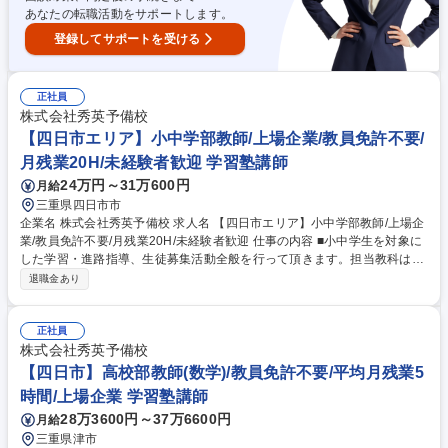
あなたの転職活動をサポートします。
登録してサポートを受ける
正社員
株式会社秀英予備校
【四日市エリア】小中学部教師/上場企業/教員免許不要/
月残業20H/未経験者歓迎 学習塾講師
24万円～31万600円
月給
三重県四日市市
企業名 株式会社秀英予備校 求人名 【四日市エリア】小中学部教師/上場企
業/教員免許不要/月残業20H/未経験者歓迎 仕事の内容 ■小中学生を対象に
した学習・進路指導、生徒募集活動全般を行って頂きます。担当教科は適
正に合わせて決定しますが、基本的に英語・数学から1教科、理科・社会
退職金あり
から1教科の計2教科となります。 【授業】小中学生の集団授業(1クラス2
0～30名)/教材研究/授業の予習(映像授業を見ながら授業の流れや板書の計
画を立てる)【生徒対応】質問対応/生徒、保護者との面談【校舎運営】生
正社員
徒の出迎え見送り/出欠管理/校舎内掲示/教室美化/イベント(保護者会、説
株式会社秀英予備校
明会)運営/電話応対/コミュニケーションアプリで保護者との連絡・生徒募
【四日市】高校部教師(数学)/教員免許不要/平均月残業5
集活動※室長へとキャリアアップすると一部マネジメント業務や生徒募集
時間/上場企業 学習塾講師
の企画運営を担います。 募集職種 【四日市エリア】小中学部教師/上場企
28万3600円～37万6600円
月給
業/教員免許不要/月残業20H/未経験者歓迎
三重県津市