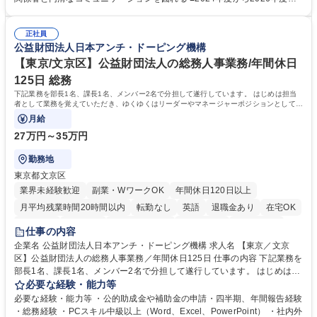
修カリキュラムを通じて、Daigasグループの業務で必要となる知識につい
での3ヵ年を対象とする「Daigasグループ中期経営計画2026」を策定しま
て学んでいただきます。 募集職種 【第二新卒】事務系総合職 #関西を代
した。https://www.osakagas.co.jp/company/press/pr2024/1777576_564
表するインフラ企業 #ポテンシャル採用
正社員
72.html ■エネルギーセキュリティの不安定化や気候変動による自然災害の
公益財団法人日本アンチ・ドーピング機構
甚大化など、これまで以上に社会課題解決の重要性が高まっています。
「未来の日常」の創造に向けて持続可能な社会の実現に貢献してまいりま
【東京/文京区】公益財団法人の総務人事業務/年間休日
す。 学歴・資格 学歴：大学院 大学 語学力： 資格：
125日 総務
下記業務を部長1名、課長1名、メンバー2名で分担して遂行しています。 はじめは担当
者として業務を覚えていただき、ゆくゆくはリーダーやマネージャーポジションとして活
躍いただくことを期待しています。
月給
27万円～35万円
勤務地
東京都文京区
業界未経験歓迎
副業・WワークOK
年間休日120日以上
月平均残業時間20時間以内
転勤なし
英語
退職金あり
在宅OK
賞与あり
育休あり
完全週休2日制
交通費支給
土日祝休み
仕事の内容
食事補助あり
企業名 公益財団法人日本アンチ・ドーピング機構 求人名 【東京／文京
区】公益財団法人の総務人事業務／年間休日125日 仕事の内容 下記業務を
部長1名、課長1名、メンバー2名で分担して遂行しています。 はじめは担
当者として業務を覚えていただき、ゆくゆくはリーダーやマネージャーポ
必要な経験・能力等
ジションとして活躍いただくことを期待しています。 【総務・人事グルー
必要な経験・能力等 ・公的助成金や補助金の申請・四半期、年間報告経験
プの業務内容】 ・人事制度関連 ・採用活動 ・教育研修の企画、実行 ・勤
・総務経験 ・PCスキル中級以上（Word、Excel、PowerPoint） ・社内外