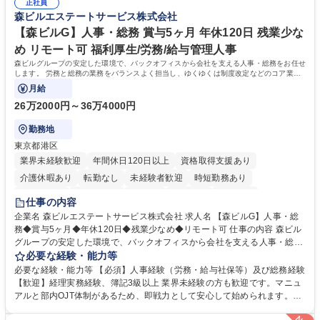
平均100件前後■メール・手紙：同上40件前後 募集職種 中野本社【お客様
正社員
すのでご安心ください。 【当社について】キリングループの広報機能を担
森ビルエステートサービス株式会社
相談室】お客様のお声をもとにより良い商品づくりへ貢献
う会社として、お客様との出会いを大切にし、磨き上げたホスピタリティ
を込めてコミュニケーションをとりながら広報関連業務を行っておりま
【森ビルG】人事・総務 賞与5ヶ月 年休120日 残業少な
す。 学歴・資格 学歴：大学院 大学 高専 短大 専修学校 高校 語学力： 資
め リモート可 福利厚生/労務/給与管理人事
格：
森ビルグループの安定した環境で、バックオフィスから会社を支える人事・総務をお任せ
します。 労務と総務の業務をバランスよく担当し、ゆくゆくは制度改定などのコア業務
にも挑戦できる、やりがいある環境です。
月給
26万2000円～36万4000円
勤務地
東京都港区
業界未経験歓迎
年間休日120日以上
資格取得支援あり
介護休暇あり
転勤なし
未経験者歓迎
時短勤務あり
経験者歓迎
退職金あり
在宅OK
賞与あり
育休あり
仕事の内容
完全週休2日制
交通費支給
長期歓迎
駅近5分以内
土日祝休み
企業名 森ビルエステートサービス株式会社 求人名 【森ビルG】人事・総
務◆賞与5ヶ月◆年休120日◆残業少なめ◆リモート可 仕事の内容 森ビル
グループの安定した環境で、バックオフィスから会社を支える人事・総務
をお任せします。 労務と総務の業務をバランスよく担当し、ゆくゆくは制
必要な経験・能力等
度改定などのコア業務にも挑戦できる、やりがいある環境です。 ■勤怠管
必要な経験・能力等 【必須】人事経験（労務・給与社保等）及び総務経験
理、給与計算、社会保険手続き、年末調整等の労務管理全般 ■入退社手続
【歓迎】経理実務経験、簿記3級以上 業界未経験の方も歓迎です。マニュ
き、社内規定の改定や人事制度改定などのコア業務 ■社内イベントの企画
アルと部内OJT体制があるため、即戦力として安心して始められます。
運営やその他総務業務全般 ※労務と総務を1：1の割合でお任せ。 入社後
【魅力・やりがい】森ビルGの安定基盤で労務から総務まで幅広く携われ
は部内のOJTを中心に、あなたの経験に合わせて不足している部分はいつ