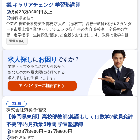
業/キャリアチェンジ 学習塾講師
28万3600円以上
月給
静岡県藤枝市
企業名 株式会社秀英予備校 求人名 【藤枝市】高校部教師(化学)/スタンダ
ード市場上場企業/キャリアチェンジ◎ 仕事の内容 高校生・卒業生の学
習・進学指導、生徒募集活動など全般をお任せします。教科は化学を担当
いただきます。 【業務内容】授業の予習・教材研究・集団授業・質問対
退職金あり
応・生徒、保護者との面談・電話応対・生徒募集活動 【入社後の研修】配
属後は基本的に OJT 研修となります。業務を行いながら、都度覚えてい
ただきます。また定期的に授業研修があるので、同じ担当科目の社員と切
求人探し
お困り
に
ですか？
磋琢磨できる環境があります。 募集職種 【藤枝市】高校部教師(化学)/ス
業界トップクラスの求人件数から
タンダード市場上場企業/キャリアチェンジ◎
あなたの力を最大限に発揮できる
求人探しをお手伝いします。
アドバイザーに相談する
正社員
株式会社秀英予備校
【静岡県東部】高校部教師(英語もしくは数学)/教員免許
不要/平均月残業5時間 学習塾講師
28万3600円～37万6600円
月給
静岡県沼津市