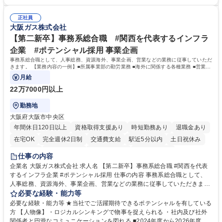
（医師）からの電話、FAX、ネット申請に伴う相談受付 ・複雑な案件のへ
間勤務」で残業も少なくワークライフバランスは抜群です。 【将来的な業
のエスカレーション・連携対応 募集職種 第二新卒歓迎！【正社員事務】
務（各種委員会運営）】 ・学会内における各種委員会のスケジュール調
年休120日/デスクワーク中心で残業少なめ
正社員
整、資料作成、当日の運営サポート 学歴・資格 学歴：大学院 大学 語学
大阪ガス株式会社
力： 資格：
【第二新卒】事務系総合職 #関西を代表するインフラ
企業 #ポテンシャル採用 事業企画
事務系総合職として、人事総務、資源海外、事業企画、営業などの業務に従事していただ
きます。 【業務内容の一例】■所属事業部の勤労業務 ■海外に関係する各種業務 ■営業部
門の企画スタッフ、ルート営業
月給
22万7000円以上
勤務地
大阪府大阪市中央区
年間休日120日以上
資格取得支援あり
時短勤務あり
退職金あり
在宅OK
完全週休2日制
交通費支給
駅近5分以内
土日祝休み
服装自由
第二新卒歓迎
寮・社宅あり
食事補助あり
仕事の内容
企業名 大阪ガス株式会社 求人名 【第二新卒】事務系総合職 #関西を代表
するインフラ企業 #ポテンシャル採用 仕事の内容 事務系総合職として、
人事総務、資源海外、事業企画、営業などの業務に従事していただきま
す。 【業務内容の一例】■所属事業部の勤労業務 ■海外に関係する各種業
必要な経験・能力等
務 ■営業部門の企画スタッフ、ルート営業 【キャリアパス】入社後の配属
必要な経験・能力等 ★当社でご活躍期待できるポテンシャルを有している
ポジションで一定期間ご活躍頂いた後、本人の適性及び将来のキャリアを
方 【人物像】・ロジカルシンキングで物事を捉えられる ・社内及び社外
鑑みてジョブローテーションを行います。 【育成】OJTでの現場育成や研
関係者と円滑なコミュニケーションを図れる ■2024年度から2026年度ま