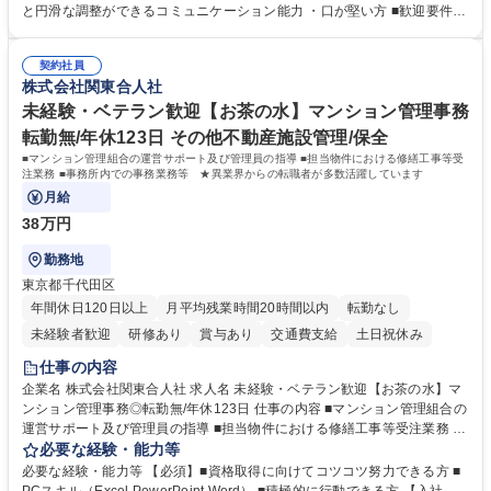
怠管理 ・官公庁への各種提出 ・法定の会議運営（評議員会、理事会） ・
と円滑な調整ができるコミュニケーション能力 ・口が堅い方 ■歓迎要件
コンプライアンス ・内部規程やルールの管理、整備、文書管理 ・契約関
・採用業務経験 ・英語に抵抗がない方 ・営業経験 学歴・資格 学歴：大学
連 ・衛生管理 ・防災関連・公的助成金の管理・オフィス、ファシリティ
院 大学 高専 短大 専修学校 高校 語学力： 資格：
管理 ・福利厚生関連 ・職員からの問合せ、相談対応 ・その他日常の総務
契約社員
株式会社関東合人社
業務全般 募集職種 【東京／文京区】公益財団法人の総務人事業務／年間
休日125日
未経験・ベテラン歓迎【お茶の水】マンション管理事務
転勤無/年休123日 その他不動産施設管理/保全
■マンション管理組合の運営サポート及び管理員の指導 ■担当物件における修繕工事等受
注業務 ■事務所内での事務業務等 ★異業界からの転職者が多数活躍しています
月給
38万円
勤務地
東京都千代田区
年間休日120日以上
月平均残業時間20時間以内
転勤なし
未経験者歓迎
研修あり
賞与あり
交通費支給
土日祝休み
仕事の内容
企業名 株式会社関東合人社 求人名 未経験・ベテラン歓迎【お茶の水】マ
ンション管理事務◎転勤無/年休123日 仕事の内容 ■マンション管理組合の
運営サポート及び管理員の指導 ■担当物件における修繕工事等受注業務 ■
事務所内での事務業務等 ★異業界からの転職者が多数活躍しています
必要な経験・能力等
【年収補足】532万円 ＋別途インセンティヴで平均約100万円/年（昨年度
必要な経験・能力等 【必須】■資格取得に向けてコツコツ努力できる方 ■
実績） ＋管理業務主任者資格手当50,000円/月 ★親会社である株式会社合