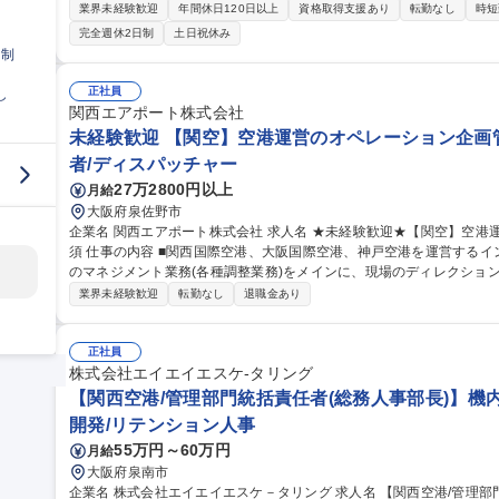
計システムの日々の運用および活用に関する業務全般 募集職種 【大阪/経理】NANKAI・南海電鉄単体の経理・シ
業界未経験歓迎
年間休日120日以上
資格取得支援あり
転勤なし
時短
ステム担当/年休122日/働き方◎
完全週休2日制
土日祝休み
日制
正社員
し
関西エアポート株式会社
未経験歓迎 【関空】空港運営のオペレーション企画管
者/ディスパッチャー
27万2800円以上
月給
大阪府泉佐野市
企業名 関西エアポート株式会社 求人名 ★未経験歓迎★【関空】空港運営のオペレーション企画管理◎志望動機必
須 仕事の内容 ■関西国際空港、大阪国際空港、神戸空港を運営するインフラ企業の当社にて、空港運用リソース
のマネジメント業務(各種調整業務)をメインに、現場のディレクションをお任せします。 
て・調整 ■到着手荷物受取場の割当て・調整 ■チェックインカウンタ
業界未経験歓迎
転勤なし
退職金あり
ルタイムでの数値/データ管理 等 ＜キャリアパス＞入社3年目以降は
の別のチームに異動し空港運営の専門性をより高めていただくことや
チャレンジすることも可能です。 募集職種 ★未経験歓迎★【関空】空港運営のオペレーション企画管理◎志望動
正社員
機必須
株式会社エイエイエスケ-タリング
【関西空港/管理部門統括責任者(総務人事部長)】機内
開発/リテンション人事
55万円～60万円
月給
大阪府泉南市
企業名 株式会社エイエイエスケ－タリング 求人名 【関西空港/管理部門統括責任者(総務人事部長)】機内食メーカ