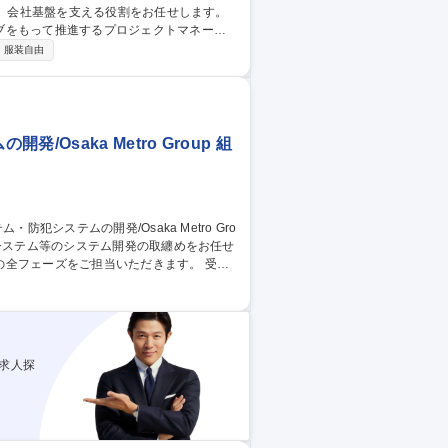
ブをもって推進するプロジェクトマネージ
服装自由
■経営陣課題解決にむけた情報収集～提言■全
部内プロジェクト統括管理■企業運営リスクに
法務関連/労働組合対応/紛争案件対応 募
ー/プライム上場G
saka Metro Group 組
フェーズをご担当いただきます。 受注
ことが可能です。 ・営業社員と共に顧客ヒア
ム設計、システム開発、接続テスト等を実施
対象製品】 行先・案内表示システム、デジタ
求人探