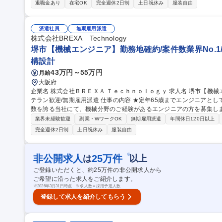
打合せ、見積取得、発注 ・安全確認、動作確認 ・工程能力確認 ・
退職金あり
在宅OK
完全週休2日制
土日祝休み
服装自由
募集職種 【大阪/堺市】自転車部品組立ラインの生産技術業務(正社員)M
派遣社員
無期雇用派遣
株式会社BREXA Technology
堺市【機械エンジニア】勤務地確約/案件数業界No.1
構設計
43万円～55万円
月給
大阪府
企業名 株式会社ＢＲＥＸＡ Ｔｅｃｈｎｏｌｏｇｙ 求人名 堺市【機械エンジニア】勤務地確約/案件数業界No.1/ベ
テラン歓迎/無期雇用派遣 仕事の内容 ★定年65歳までエンジニアとして長期就業可能★ 業界トップクラスの案件
数を誇る当社にて、機械分野のご経験があるエンジニアの方を募集し
決定します。 【詳細】■機械分野のご経験を活かして、希望する業界や業務に挑戦できる環境を用意しています。
業界未経験歓迎
副業・WワークOK
無期雇用派遣
年間休日120日以上
構想段階から設計に携わるプロジェクトも多数。自動車部品や産業機
完全週休2日制
土日祝休み
服装自由
ため、スキルの幅を広げたい方にも最適です。 ■配属は希望を最大限
けます。社内制度を活用すれば、分野変更やキャリアチェンジも可能です。 募集職種 堺市【機械エン
務地確約/案件数業界No.1/ベテラン歓迎/無期雇用派遣
※
非公開求人
25
万件
は
以上
ご登録いただくと、約
25
万件の非公開求人から
ご希望に沿った求人をご紹介します。
※
2026年3月31日時点 ※求人数＝採用予定人数
登録して求人を紹介してもらう