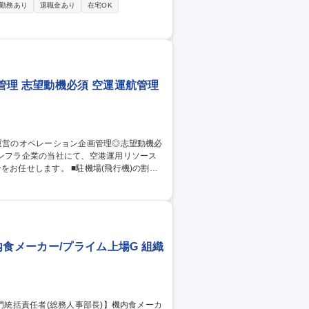
勤務あり
退職金あり
在宅OK
理 志望動機必須 空運運航管理
■駐機場(飛行機)の割当
ーの割当て・調整 ■運航に関わる情報のリア
社内公募制度を利用し、同部署（運用本部）
、他部門を含めた様々なキャリアに自身で
食メーカー/プライム上場G 組織