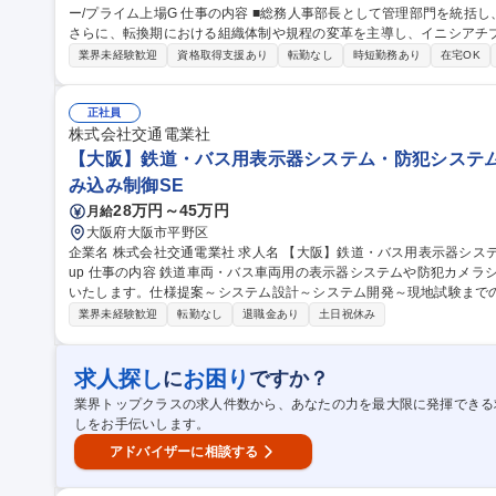
ー/プライム上場G 仕事の内容 ■総務人事部長として管理部門を統括し、会社基盤を支える役割をお任せします。
さらに、転換期における組織体制や規程の変革を主導し、イニシアチ
ャーも兼務いただきます。 ■組織運営/体制/人員配置計画における中長期事業計画の策定～KPI管理■グループ方針
業界未経験歓迎
資格取得支援あり
転勤なし
時短勤務あり
在宅OK
浸透 ■業界/業種に関わらない人事制度改革 ■対外契約書審査、管理 
社プロジェクト部門間緩衝役■部門マネジメント（総務/人事/IT）■
対する対応、体制構築■株主総会/取締役会/社内重要会議体の運営事務局■
正社員
集職種 【関西空港/管理部門統括責任者(総務人事部長)】機内食メーカ
株式会社交通電業社
【大阪】鉄道・バス用表示器システム・防犯システムの開発/O
み込み制御SE
28万円～45万円
月給
大阪府大阪市平野区
企業名 株式会社交通電業社 求人名 【大阪】鉄道・バス用表示器システム・防犯システムの開発/Osaka Metro Gro
up 仕事の内容 鉄道車両・バス車両用の表示器システムや防犯カメラシステム等のシステム開発の取纏めをお任せ
いたします。仕様提案～システム設計～システム開発～現地試験までの全
ベースの開発のみでなく、AI、IOT関連の先行技術開発にも従事する
業界未経験歓迎
転勤なし
退職金あり
土日祝休み
リングを実施します（出張対応/月１～２回） ・社内においてシステ
します ・現地で実際の車両に製品を実装し、最終試験を行います 【
ルサイネージ、防犯カメラシステム、列車モニタシステムなど 募集職種 【大阪】鉄道・バス用表示器システム・
求人探し
お困り
に
ですか？
防犯システムの開発/Osaka Metro Group
業界トップクラスの求人件数から、あなたの力を最大限に発揮できる
しをお手伝いします。
アドバイザーに相談する