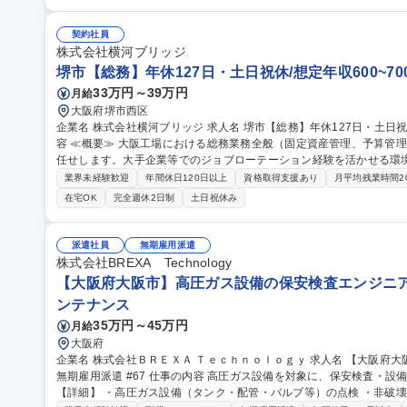
ーマの企画･立案 ■新製品開発プロジェクトの進捗、品質、コスト及び
る製品の維持管理 ■営業・製造・品質保証など社内関係部門との連携
び育成 ■新しいことに積極的にチャレンジする若手社員の成長支援 募集職種 【岸和田/製品開発マネージャー】基
契約社員
礎研究/年休133日/転勤なし/車通勤OK
株式会社横河ブリッジ
堺市【総務】年休127日・土日祝休/想定年収600~700
33万円～39万円
月給
大阪府堺市西区
企業名 株式会社横河ブリッジ 求人名 堺市【総務】年休127日・土日祝休/想定年収600~700万/残業15h 仕事の内
容 ≪概要≫ 大阪工場における総務業務全般（固定資産管理、予算管理
任せします。大手企業等でのジョブローテーション経験を活かせる環境です。 ≪詳細≫■工場拠点に
産管理および購買・管理実務 ■部門予算の取りまとめ、月次・年次の予
業界未経験歓迎
年間休日120日以上
資格取得支援あり
月平均残業時間2
定・運用および防災・リスクマネジメント推進 ■拠点内の業務フロー
在宅OK
完全週休2日制
土日祝休み
内外関係部署（各現場、本社、行政・近隣等）との調整・対応 業務の変更の範囲
【総務】年休127日・土日祝休/想定年収600~700万/残業15h
派遣社員
無期雇用派遣
株式会社BREXA Technology
【大阪府大阪市】高圧ガス設備の保安検査エンジニア/無
ンテナンス
35万円～45万円
月給
大阪府
企業名 株式会社ＢＲＥＸＡ Ｔｅｃｈｎｏｌｏｇｙ 求人名 【大阪府大阪市】高圧ガス設備の保安検査エンジニア/
無期雇用派遣 #67 仕事の内容 高圧ガス設備を対象に、保安検査・設備の健全性を評価する業務をお任せします。
【詳細】 ・高圧ガス設備（タンク・配管・バルブ等）の点検 ・非破