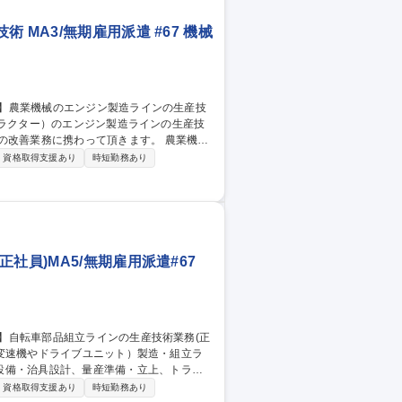
MA3/無期雇用派遣 #67 機械
業務に携わって頂きます。 農業機械
インの立上業務、既存ラインの改善業務等
資格取得支援あり
時短勤務あり
Auto CAD) ■既存ラインの改善 ■老
全部門を巻き込んでトラブルの原因究明にあ
 MA3/無期雇用派遣 #67
社員)MA5/無期雇用派遣#67
設備・治具設計、量産準備・立上、トラブ
資格取得支援あり
時短勤務あり