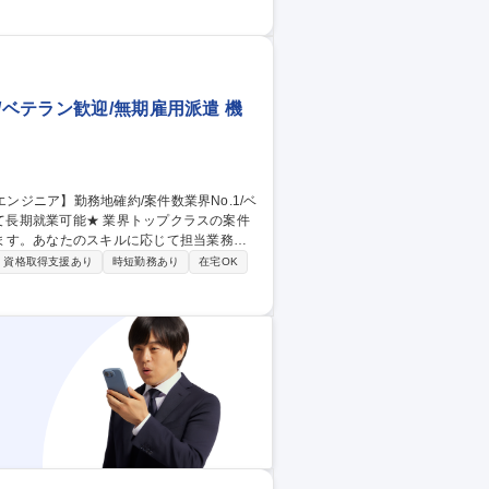
量産立上、立上後のトラブル対応、設備保守
A5/無期雇用派遣#67
/ベテラン歓迎/無期雇用派遣 機
ます。あなたのスキルに応じて担当業務を
資格取得支援あり
時短勤務あり
在宅OK
器、ロボットなど、幅広い製品に関われる
考慮し、正社員として安定した雇用形態で働
ジニア】勤