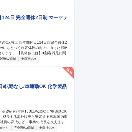
124日 完全週休2日制 マーケテ
顧客満足に関す
rport Operations Centre向け、CS
全週休2日制
土日祝休み
方針策定、研修、社内外調整） ■バリアフリ
意識啓発 ■その他、CXに関する業務 募
完全週休2日制
/転勤なし/車通勤OK 化学製品
す。成長する海外販売と安定する日本国内市
手社員の育成など、事業の成長を支えます。
発 ■市場ニーズや顧客課題を踏まえた開発テ
金あり
完全週休2日制
土日祝休み