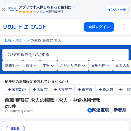
アプリで求人探しをもっと便利に！
インストール
レビュー高評価
無料
会員ログイン
/
転職・求人トップ
前職 警察官 求人
検索条件を設定する
勤務地
職種
年収
こだわり条件
雇用形態
新着のみ
勤務地の追加設定を忘れていませんか？
東京23区
大阪市
名古屋市
東京都
横浜市
川崎
前職 警察官 求人の転職・求人・中途採用情報
299
件
関連度順
新着順
1
〜
100
件目を表示中
正社員