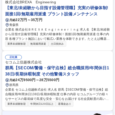
うに配置を差配したり進捗管理、指示だしなどを行います。 ■作業関係:荷
株式会社BREXA Engineering
物の検品、修理など実際に手を動かしていきます。※その日の状況に応じ
【東北/未経験から目指す設備管理職】充実の研修体制!
て臨機応変に対応することが大切です。※ 募集職種 【羽田/物流管理】★
面接1回/無期雇用派遣 プラント設備メンテナンス
未経験歓迎/大手取引で安定/WLB◎の環境/健康経営優良法人
22万円～35万円
月給
青森県
企業名 株式会社ＢＲＥＸＡ Ｅｎｇｉｎｅｅｒｉｎｇ 求人名 【東北/未経験
から目指す設備管理職】充実の研修体制！面接1回/無期雇用派遣 仕事の内
容 各種プラント施設において幅広い業務を体験できます。たとえば機器の
巡回、点検業務、メンテナンス、制御室での運転監視、管理などの保守・
業界未経験歓迎
無期雇用派遣
土日祝休み
操業に関わる仕事です。充実の研修制度で未経験からでもチャレンジ可
能！ 【～人気の理由ベスト3～学歴や職歴関係なく市場価値の上がる仕
事！】1：高難易度国家資格を充実のサポートで習得可能！例)電気工事
正社員
士、冷凍機械責任者、危険物取扱者、ボイラー技士 etc. 2：将来性◎＝プ
セコム上信越株式会社
ラントの安定稼働は今後も必要不可欠で、専門技術を磨けば長く活躍可能
群馬【SECOM/警備・保守点検】総合職採用/年間休日1
です！ 3：社会の役に立つ仕事（あなたの仕事がみんなの生活を支えま
38日/長期休暇制度 その他警備スタッフ
す！） ★屋内業務が9割になります！ 募集職種 【東北/未経験から目指す
24万9500円～28万5500円
月給
設備管理職】充実の研修体制！面接1回/無期雇用派遣
群馬県
企業名 セコム上信越株式会社 求人名 群馬【SECOM/警備・保守点検】総
合職採用/年間休日138日/長期休暇制度 仕事の内容 セコムグループの様々
なサービスの最前線で高度な安全・安心をお届けする社会貢献度の高い仕
事です。4泊5日の研修や3ヵ月間は先輩社員との同行があるため、未経験
業界未経験歓迎
年間休日120日以上
退職金あり
の方でも活躍することが可能です。 【具体的な業務内容】 ・ご契約先の
センサーが異常をキャッチした場合、車両で迅速に駆け付けていただき設