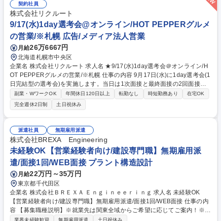
ルートの経営・業務支援サービスである『Air ビジネスツールズ』など、S
契約社員
aaSプロダクトも積極的に推進し、新しい飲食業界のスタンダードを作っ
株式会社リクルート
ています。 ■変更の範囲：顧客接点職の業務一切 募集職種 ★営業経験歓
9/17(水)1day選考会@オンライン/HOT PEPPERグルメ
迎【新潟】HOT PEPPERグルメの営業/飲食業界発展のサポーター
の営業/※札幌 広告/メディア法人営業
26万6667円
月給
北海道札幌市中央区
企業名 株式会社リクルート 求人名 ★9/17(水)1day選考会＠オンライン/H
OT PEPPERグルメの営業/※札幌 仕事の内容 9月17日(水)に1day選考会(1
日完結型の選考会)を実施します。当日は1次面接と最終面接の2回面接予
定となります。（1次面接にてお見送りとなる可能性もございます。） 飲
副業・WワークOK
年間休日120日以上
転勤なし
時短勤務あり
在宅OK
食店に対して『ホットペッパーグルメ』の活用提案を中心とした、集客や
完全週休2日制
土日祝休み
業務・経営支援の企画提案をお任せします。市場を広げる「新規顧客開
拓」に専念する部署への配属を予定しています。 ■変更の範囲：顧客接点
職の業務一切 募集職種 ★9/17(水)1day選考会＠オンライン/HOT PEPPER
派遣社員
無期雇用派遣
グルメの営業/※札幌
株式会社BREXA Engineering
未経験OK【営業経験者向け/建設専門職】無期雇用派
遣/面接1回/WEB面接 プラント構造設計
22万円～35万円
月給
東京都千代田区
企業名 株式会社ＢＲＥＸＡ Ｅｎｇｉｎｅｅｒｉｎｇ 求人名 未経験OK
【営業経験者向け/建設専門職】無期雇用派遣/面接1回/WEB面接 仕事の内
容 【募集職種説明】※就業先は関東全域からご希望に応じてご案内！※ ■
施工管理：ビルやマンションに限らず、工事を行う際に必要な進行役で
業界未経験歓迎
無期雇用派遣
土日祝休み