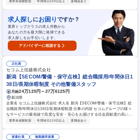
いお仕事です。4泊5日の研修や3ヵ月間は先輩社員との同行があるため、
業界未経験歓迎
年間休日120日以上
退職金あり
未経験の方でも活躍することが可能です。 【具体的な業務】 ご契約先の
センサーが異常をキャッチした際、車両で迅速に駆け付け設置しているセ
ンサーなどの機械が正常に動作するよう点検を行います。 将来は適性・ス
求人探し
お困り
に
ですか？
キルによって、多岐にわたる職種（営業、技術、事務）や業務役職者への
業界トップクラスの求人件数から
登用の道もございます。 募集職種 【長野限定/転勤無】警備保守点検業務/
あなたの力を最大限に発揮できる
年間休日138日/異業種出身者が多数活躍
求人探しをお手伝いします。
アドバイザーに相談する
正社員
セコム上信越株式会社
新潟【SECOM/警備・保守点検】総合職採用/年間休日1
38日/長期休暇制度 その他警備スタッフ
24万125円～27万6125円
月給
新潟県
企業名 セコム上信越株式会社 求人名 新潟【SECOM/警備・保守点検】総
合職採用/年間休日138日/長期休暇制度 仕事の内容 セコムグループの様々
なサービスの最前線で高度な安全・安心をお届けする社会貢献度の高い仕
事です。4泊5日の研修や3ヵ月間は先輩社員との同行があるため、未経験
業界未経験歓迎
年間休日120日以上
退職金あり
の方でも活躍することが可能です。 【具体的な業務内容】 ・ご契約先の
センサーが異常をキャッチした場合、車両で迅速に駆け付けていただき設
置したセンサーなどの機械が正常に動作するよう点検を行います。 ・将
派遣社員
無期雇用派遣