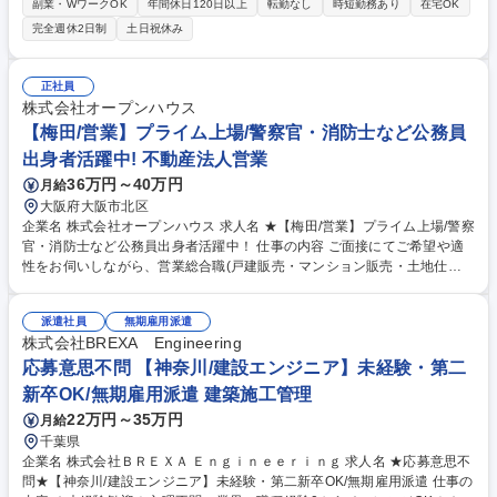
載などを通して、業界や担当地域のトレンドを把握し、クライアントの課
副業・WワークOK
年間休日120日以上
転勤なし
時短勤務あり
在宅OK
題に対して具体的な解決策を提案していただきます。 各種美容系サロンク
完全週休2日制
土日祝休み
ライアントへ新規・既存営業をお任せします。ただサービスを売るのでは
なく、店舗集客UPの課題解決提案を行います。より効果のある記事提案/
キャンペーンや特別メニューの提案/店舗ブランディング企画提案等にも挑
正社員
戦できます。【例えば…】担当エリア内のヘア/ネイル/エステサロン・ジ
株式会社オープンハウス
ム・ヨガ等に対し、『HOT PEPPER Beauty』を用いた集客支援と、『SA
【梅田/営業】プライム上場/警察官・消防士など公務員
LON BOARD』を用いた業務支援を実施します。 募集職種 【宇都宮】★H
出身者活躍中! 不動産法人営業
OT PEPPER Beautyの企画営業★美容業界の進化と発展のサポーター
36万円～40万円
月給
大阪府大阪市北区
企業名 株式会社オープンハウス 求人名 ★【梅田/営業】プライム上場/警察
官・消防士など公務員出身者活躍中！ 仕事の内容 ご面接にてご希望や適
性をお伺いしながら、営業総合職(戸建販売・マンション販売・土地仕入
営業・収益不動産営業・米国不動産営業)の中でポジションを決定しま
す。顧客折衝のご経験を活かして活躍できます。 【魅力】■中途入社者の
派遣社員
無期雇用派遣
85%以上が年収アップを実現！圧倒的な企業の成長から現在年間400名の
株式会社BREXA Engineering
キャリア採用実施中！今チャンスを掴みませんか？■2025年4月から営業
総合職の最低月給が36万円に引き上げられました！固定給が高く、インセ
応募意思不問 【神奈川/建設エンジニア】未経験・第二
ンティブ比率も高いです。中途入社者の90%が未経験からスタートです
新卒OK/無期雇用派遣 建築施工管理
が、年次を問わず実力に応じた役職や報酬をご用意します。変更の範囲：
22万円～35万円
月給
当社グループの業務全般 募集職種 ★【梅田/営業】プライム上場/警察官・
千葉県
消防士など公務員出身者活躍中！
企業名 株式会社ＢＲＥＸＡ Ｅｎｇｉｎｅｅｒｉｎｇ 求人名 ★応募意思不
問★【神奈川/建設エンジニア】未経験・第二新卒OK/無期雇用派遣 仕事の