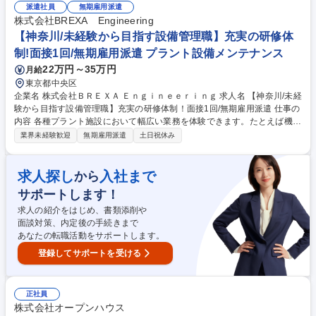
事！】1：高難易度国家資格を充実のサポートで習得可能！例)電気工事
派遣社員
無期雇用派遣
士、冷凍機械責任者、危険物取扱者、ボイラー技士 etc. 2：将来性◎＝プ
株式会社BREXA Engineering
ラントの安定稼働は今後も必要不可欠で、専門技術を磨けば長く活躍可能
【神奈川/未経験から目指す設備管理職】充実の研修体
です！ 3：社会の役に立つ仕事（あなたの仕事がみんなの生活を支えま
制!面接1回/無期雇用派遣 プラント設備メンテナンス
す！） ★屋内業務が9割になります！ 募集職種 【千葉/未経験から目指す
22万円～35万円
月給
設備管理職】充実の研修体制！面接1回/無期雇用派遣
東京都中央区
企業名 株式会社ＢＲＥＸＡ Ｅｎｇｉｎｅｅｒｉｎｇ 求人名 【神奈川/未経
験から目指す設備管理職】充実の研修体制！面接1回/無期雇用派遣 仕事の
内容 各種プラント施設において幅広い業務を体験できます。たとえば機器
の巡回、点検業務、メンテナンス、制御室での運転監視、管理などの保
業界未経験歓迎
無期雇用派遣
土日祝休み
守・操業に関わる仕事です。充実の研修制度で未経験からでもチャレンジ
可能！ 【～人気の理由ベスト3～学歴や職歴関係なく市場価値の上がる仕
事！】1：高難易度国家資格を充実のサポートで習得可能！例)電気工事
求人探し
入社まで
から
士、冷凍機械責任者、危険物取扱者、ボイラー技士 etc. 2：将来性◎＝プ
サポートします！
ラントの安定稼働は今後も必要不可欠で、専門技術を磨けば長く活躍可能
です！ 3：社会の役に立つ仕事（あなたの仕事がみんなの生活を支えま
求人の紹介をはじめ、書類添削や
す！） ★屋内業務が9割になります！ 募集職種 【神奈川/未経験から目指
面談対策、内定後の手続きまで
す設備管理職】充実の研修体制！面接1回/無期雇用派遣
あなたの転職活動をサポートします。
登録してサポートを受ける
正社員
株式会社オープンハウス