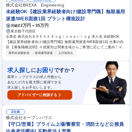
もの！ 《主な仕事内容》■原材料の調合 ■材料の結晶化 ■不純物の除去 ■
株式会社BREXA Engineering
製品の乾燥 ■品質保証のための分析 ■出荷工程 ※1ヶ月の研修で基本業務
未経験OK【建設業界経験者向け/建設専門職】無期雇用
を指導。工場での作業経験がない方もご安心ください。 募集職種 ★技術
派遣/WEB面接1回 プラント構造設計
者派遣業界出身者向け【製造職/自社製造に携わる】千葉ロッテスポンサー
22万円～35万円
月給
東京都千代田区
企業名 株式会社ＢＲＥＸＡ Ｅｎｇｉｎｅｅｒｉｎｇ 求人名 未経験OK
【建設業界経験者向け/建設専門職】無期雇用派遣/WEB面接1回 仕事の内
容 【募集職種説明】※就業先は関東全域からご希望に応じてご案内！※ ■
施工管理：ビルやマンションに限らず、工事を行う際に必要な進行役で
業界未経験歓迎
無期雇用派遣
土日祝休み
す。現場作業は行わず、工程管理や事務作業（発注など）を行います。 ■
プラントエンジニア：身の回りのあらゆるもの（電気・鉄・水など）の 製
造を行うプラントで機械や電気の専門家として働いていただきます。 【～
求人探し
お困り
に
ですか？
人気の理由ベスト3～学歴や職歴関係なく市場価値の上がる仕事！】 1：
業界トップクラスの求人件数から
高難易度国家資格を充実のサポートで習得可能！ 2：市場価値が高い＝収
あなたの力を最大限に発揮できる
入も高い（自立したい方におすすめ） 3：社会の役に立つ仕事（あなたの
求人探しをお手伝いします。
仕事がみんなの生活を支えます！） 募集職種 未経験OK【建設業界経験者
向け/建設専門職】無期雇用派遣/WEB面接1回
アドバイザーに相談する
正社員
株式会社オープンハウス
【守口/営業】プライム上場/警察官・消防士など公務員
出身者活躍中! 不動産法人営業