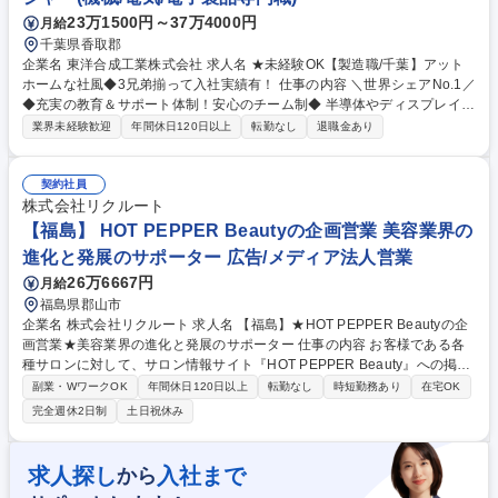
当社グループの業務全般 募集職種 ★【天王寺/営業】プライム上場/警察
23万1500円～37万4000円
官・消防士など公務員出身者活躍中！
月給
千葉県香取郡
企業名 東洋合成工業株式会社 求人名 ★未経験OK【製造職/千葉】アット
ホームな社風◆3兄弟揃って入社実績有！ 仕事の内容 ＼世界シェアNo.1／
◆充実の教育＆サポート体制！安心のチーム制◆ 半導体やディスプレイの
製造に欠かせない感光材の製造を担当。アットホームな社風で社員の中に
業界未経験歓迎
年間休日120日以上
転勤なし
退職金あり
は3兄弟揃って製造職にご入社された方がいます！ 《感光材とは？》半導
体・スマホ・AI・ディスプレイ・自動車などの製品づくりに欠かせないの
が『感光材』。つまり、あなたが手掛ける製品は、世界中のモノづくりを
契約社員
支える基盤そのもの！ 《主な仕事内容》■原材料の調合 ■材料の結晶化 ■
株式会社リクルート
不純物の除去 ■製品の乾燥 ■品質保証のための分析 ■出荷工程 ※1ヶ月の
【福島】 HOT PEPPER Beautyの企画営業 美容業界の
研修で基本業務を指導。工場での作業経験がない方もご安心ください。 募
進化と発展のサポーター 広告/メディア法人営業
集職種 ★未経験OK【製造職/千葉】アットホームな社風◆3兄弟揃って入
26万6667円
月給
社実績有！
福島県郡山市
企業名 株式会社リクルート 求人名 【福島】★HOT PEPPER Beautyの企
画営業★美容業界の進化と発展のサポーター 仕事の内容 お客様である各
種サロンに対して、サロン情報サイト『HOT PEPPER Beauty』への掲載
などを通して、業界や担当地域のトレンドを把握し、クライアントの課題
副業・WワークOK
年間休日120日以上
転勤なし
時短勤務あり
在宅OK
に対して具体的な解決策を提案していただきます。 各種美容系サロンクラ
完全週休2日制
土日祝休み
イアントへ新規・既存営業をお任せします。ただサービスを売るのではな
く、店舗集客UPの課題解決提案を行います。より効果のある記事提案/キ
ャンペーンや特別メニューの提案/店舗ブランディング企画提案等にも挑戦
求人探し
入社まで
から
できます。【例えば…】担当エリア内のヘア/ネイル/エステサロン・ジ