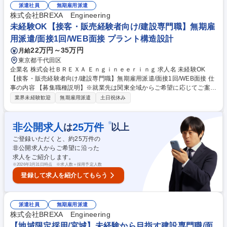
派遣社員
無期雇用派遣
85%以上が年収アップを実現！圧倒的な企業の成長から現在年間400名の
株式会社BREXA Engineering
キャリア採用実施中！今チャンスを掴みませんか？■2025年4月から営業
総合職の最低月給が36万円に引き上げられました！固定給が高く、インセ
未経験OK【接客・販売経験者向け/建設専門職】無期雇
ンティブ比率も高いです。中途入社者の90%が未経験からスタートです
用派遣/面接1回/WEB面接 プラント構造設計
が、年次を問わず実力に応じた役職や報酬をご用意します。変更の範囲：
22万円～35万円
月給
当社グループの業務全般 募集職種 ★【堺東/営業】プライム上場/警察官・
東京都千代田区
消防士など公務員出身者活躍中！
企業名 株式会社ＢＲＥＸＡ Ｅｎｇｉｎｅｅｒｉｎｇ 求人名 未経験OK
【接客・販売経験者向け/建設専門職】無期雇用派遣/面接1回/WEB面接 仕
事の内容 【募集職種説明】※就業先は関東全域からご希望に応じてご案
内！※ ■施工管理：ビルやマンションに限らず、工事を行う際に必要な進
業界未経験歓迎
無期雇用派遣
土日祝休み
行役で す。現場作業は行わず、工程管理や事務作業（発注など）を行いま
す。 ■プラントエンジニア：身の回りのあらゆるもの（電気・鉄・水な
ど）の 製造を行うプラントで機械や電気の専門家として働いていただきま
※
非公開求人
25
万件
は
以上
す。 【～人気の理由ベスト3～学歴や職歴関係なく市場価値の上がる仕
ご登録いただくと、約
25
万件の
事！】 1：高難易度国家資格を充実のサポートで習得可能！ 2：市場価値
非公開求人からご希望に沿った
が高い＝収入も高い（自立したい方におすすめ） 3：社会の役に立つ仕事
求人をご紹介します。
（あなたの仕事がみんなの生活を支えます！） 募集職種 未経験OK【接
※
2026年3月31日時点 ※求人数＝採用予定人数
客・販売経験者向け/建設専門職】無期雇用派遣/面接1回/WEB面接
登録して求人を紹介してもらう
派遣社員
無期雇用派遣
株式会社BREXA Engineering
【地域限定採用/宮城】未経験から目指す建設専門職/面