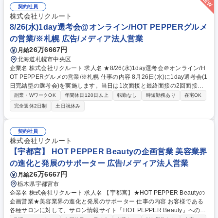
契約社員
株式会社リクルート
8/26(水)1day選考会@オンライン/HOT PEPPERグルメ
の営業/※札幌 広告/メディア法人営業
26万6667円
月給
北海道札幌市中央区
企業名 株式会社リクルート 求人名 ★8/26(水)1day選考会＠オンライン/H
OT PEPPERグルメの営業/※札幌 仕事の内容 8月26日(水)に1day選考会(1
日完結型の選考会)を実施します。当日は1次面接と最終面接の2回面接予
定となります。（1次面接にてお見送りとなる可能性もございます。） 飲
副業・WワークOK
年間休日120日以上
転勤なし
時短勤務あり
在宅OK
食店に対して『ホットペッパーグルメ』の活用提案を中心とした、集客や
完全週休2日制
土日祝休み
業務・経営支援の企画提案をお任せします。市場を広げる「新規顧客開
拓」に専念する部署への配属を予定しています。 ■変更の範囲：顧客接点
職の業務一切 募集職種 ★8/26(水)1day選考会＠オンライン/HOT PEPPER
契約社員
グルメの営業/※札幌
株式会社リクルート
【宇都宮】 HOT PEPPER Beautyの企画営業 美容業界
の進化と発展のサポーター 広告/メディア法人営業
26万6667円
月給
栃木県宇都宮市
企業名 株式会社リクルート 求人名 【宇都宮】★HOT PEPPER Beautyの
企画営業★美容業界の進化と発展のサポーター 仕事の内容 お客様である
各種サロンに対して、サロン情報サイト『HOT PEPPER Beauty』への掲