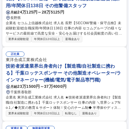
などを行います。世の中の「根幹」となるインフラを支えるエンジニアと
用/年間休日138日 その他警備スタッフ
してご活躍頂きます。 募集職種 【設備管理職】無期雇用派遣/上京支援/面
24万125円～28万5125円
月給
接1回のみ/WEB面接
長野県
企業名 セコム上信越株式会社 求人名 長野【SECOM/警備・保守点検】未
経験歓迎/総合職採用/年間休日138日 仕事の内容 セコムグループの様々な
サービスの最前線で高度な安全・安心をお届けする社会貢献度の高い仕事
です。4泊5日の研修や3ヵ月間は先輩社員との同行があるため、未経験の
業界未経験歓迎
年間休日120日以上
退職金あり
方でも活躍することが可能です。 【具体的な業務内容】 ・ご契約先のセ
ンサーが異常をキャッチした場合、車両で迅速に駆け付けていただき設置
したセンサーなどの機械が正常に動作するよう点検を行います。 ・将来、
正社員
適性・スキルによって、多岐にわたる職種（営業、技術、事務）や業務役
東洋合成工業株式会社
職者への登用の道もございます。 募集職種 長野【SECOM/警備・保守点
技術者派遣業界出身者向け【製造職/自社製造に携わ
検】未経験歓迎/総合職採用/年間休日138日
る】千葉ロッテスポンサー その他製造オペレーター/ラ
インマネージャー(機械/電気/電子製品専門職)
23万1500円～37万4000円
月給
千葉県香取郡
企業名 東洋合成工業株式会社 求人名 ★技術者派遣業界出身者向け【製造
職/自社製造に携わる】千葉ロッテスポンサー 仕事の内容 ＼世界シェアN
o.1／◆充実の教育＆サポート体制！安心のチーム制◆ 半導体やディスプ
レイの製造に欠かせない「感光材」の製造を担当。 ★技術者派遣業界出身
業界未経験歓迎
年間休日120日以上
転勤なし
退職金あり
者も多く活躍いただいております！ 《感光材とは？》半導体・スマホ・A
I・ディスプレイ・自動車などの製品づくりに欠かせないのが『感光材』。
つまり、あなたが手掛ける製品は、世界中のモノづくりを支える基盤その
派遣社員
無期雇用派遣