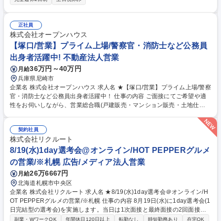
務・経営支援の企画提案をお任せします。市場を広げる「新規顧客開拓」
に専念する部署への配属を予定しています。 ■変更の範囲：顧客接点職の
業務一切 募集職種 ★9/2(水)1day選考会＠オンライン/HOT PEPPERグル
正社員
メの営業/※東京
株式会社オープンハウス
【塚口/営業】プライム上場/警察官・消防士など公務員
出身者活躍中! 不動産法人営業
36万円～40万円
月給
兵庫県尼崎市
企業名 株式会社オープンハウス 求人名 ★【塚口/営業】プライム上場/警察
官・消防士など公務員出身者活躍中！ 仕事の内容 ご面接にてご希望や適
性をお伺いしながら、営業総合職(戸建販売・マンション販売・土地仕入
営業・収益不動産営業・米国不動産営業)の中でポジションを決定しま
す。顧客折衝のご経験を活かして活躍できます。 【魅力】■中途入社者の
契約社員
85%以上が年収アップを実現！圧倒的な企業の成長から現在年間400名の
株式会社リクルート
キャリア採用実施中！今チャンスを掴みませんか？■2025年4月から営業
総合職の最低月給が36万円に引き上げられました！固定給が高く、インセ
8/19(水)1day選考会@オンライン/HOT PEPPERグルメ
ンティブ比率も高いです。中途入社者の90%が未経験からスタートです
の営業/※札幌 広告/メディア法人営業
が、年次を問わず実力に応じた役職や報酬をご用意します。変更の範囲：
26万6667円
月給
当社グループの業務全般 募集職種 ★【塚口/営業】プライム上場/警察官・
北海道札幌市中央区
消防士など公務員出身者活躍中！
企業名 株式会社リクルート 求人名 ★8/19(水)1day選考会＠オンライン/H
OT PEPPERグルメの営業/※札幌 仕事の内容 8月19日(水)に1day選考会(1
日完結型の選考会)を実施します。当日は1次面接と最終面接の2回面接予
定となります。（1次面接にてお見送りとなる可能性もございます。） 飲
副業・WワークOK
年間休日120日以上
転勤なし
時短勤務あり
在宅OK