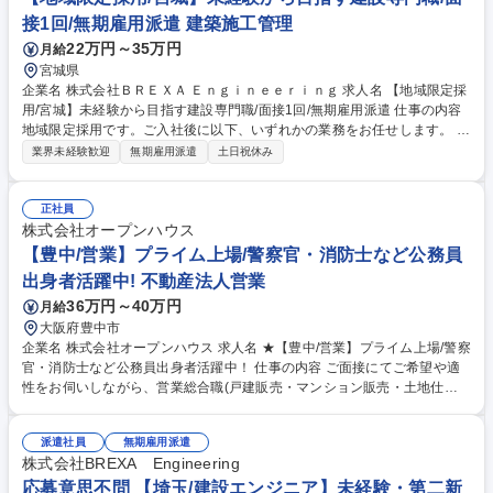
接1回/無期雇用派遣 建築施工管理
22万円～35万円
月給
宮城県
企業名 株式会社ＢＲＥＸＡ Ｅｎｇｉｎｅｅｒｉｎｇ 求人名 【地域限定採
用/宮城】未経験から目指す建設専門職/面接1回/無期雇用派遣 仕事の内容
地域限定採用です。ご入社後に以下、いずれかの業務をお任せします。 ■
施工管理：ビルやマンションに限らず、工事を行う際に必要な進行役で
業界未経験歓迎
無期雇用派遣
土日祝休み
す。現場作業は行わず、工程管理や事務作業（発注など）を行います。 ■
プラントエンジニア：身の回りのあらゆるもの（電気・鉄・水など）の 製
造を行うプラントで機械や電気の専門家として働いていただきます。 【～
正社員
人気の理由ベスト3～学歴や職歴関係なく市場価値の上がる仕事！】 1：
株式会社オープンハウス
高難易度国家資格を充実のサポートで習得可能！ 2：市場価値が高い＝収
【豊中/営業】プライム上場/警察官・消防士など公務員
入も高い（自立したい方におすすめ） 3：社会の役に立つ仕事（あなたの
出身者活躍中! 不動産法人営業
仕事がみんなの生活を支えます！） 募集職種 【地域限定採用/宮城】未経
36万円～40万円
月給
験から目指す建設専門職/面接1回/無期雇用派遣
大阪府豊中市
企業名 株式会社オープンハウス 求人名 ★【豊中/営業】プライム上場/警察
官・消防士など公務員出身者活躍中！ 仕事の内容 ご面接にてご希望や適
性をお伺いしながら、営業総合職(戸建販売・マンション販売・土地仕入
営業・収益不動産営業・米国不動産営業)の中でポジションを決定しま
す。顧客折衝のご経験を活かして活躍できます。 【魅力】■中途入社者の
派遣社員
無期雇用派遣
85%以上が年収アップを実現！圧倒的な企業の成長から現在年間400名の
株式会社BREXA Engineering
キャリア採用実施中！今チャンスを掴みませんか？■2025年4月から営業
総合職の最低月給が36万円に引き上げられました！固定給が高く、インセ
応募意思不問 【埼玉/建設エンジニア】未経験・第二新