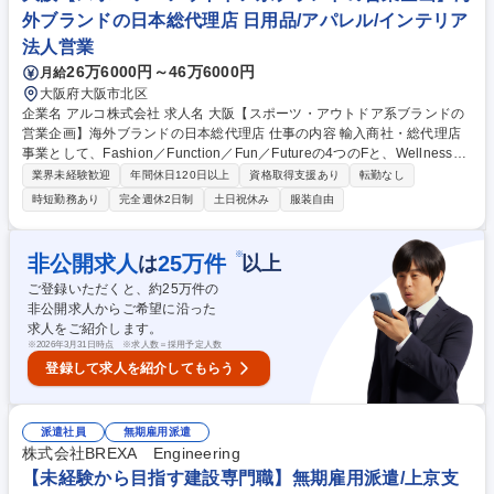
迎【千葉】HOT PEPPERグルメの営業/飲食業界発展のサポーター
外ブランドの日本総代理店 日用品/アパレル/インテリア
法人営業
26万6000円～46万6000円
月給
大阪府大阪市北区
企業名 アルコ株式会社 求人名 大阪【スポーツ・アウトドア系ブランドの
営業企画】海外ブランドの日本総代理店 仕事の内容 輸入商社・総代理店
事業として、Fashion／Function／Fun／Futureの4つのFと、Wellnessの
Wをテーマに、アメリカ・ヨーロッパを中心にこだわりのスタイルが楽し
業界未経験歓迎
年間休日120日以上
資格取得支援あり
転勤なし
めるファッション・アパレル＆雑貨14ブランドを展開 しています。1971
時短勤務あり
完全週休2日制
土日祝休み
服装自由
年に輸出事業での創業でしたがビジネスモデルを変化し続け、現在は海外
ブランドの日本総代理店として商材輸入や卸売事業、小売事業を行ってお
ります。新商品やサービスを見つけ出すことはもちろんですが、各ブラン
※
非公開求人
25
万件
は
以上
ドのストーリーやメッセージを理解し、まだ日本にない価値観や文化も広
ご登録いただくと、約
25
万件の
めることで人々のライフスタイルを豊かにする提案をしています。今回は
非公開求人からご希望に沿った
ここに加わってくださる方を募集します。 募集職種 大阪【スポーツ・ア
求人をご紹介します。
ウトドア系ブランドの営業企画】海外ブランドの日本総代理店
※
2026年3月31日時点 ※求人数＝採用予定人数
登録して求人を紹介してもらう
派遣社員
無期雇用派遣
株式会社BREXA Engineering
【未経験から目指す建設専門職】無期雇用派遣/上京支