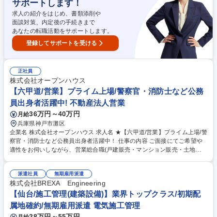
サポートします！
ム・ヨガ等に対し、『HOT PEPPER Beauty』を用いた集客支援と、『SA
LON BOARD』を用いた業務支援を実施します。 募集職種 【福島】★HO
求人の紹介をはじめ、書類添削や
T PEPPER Beautyの企画営業★美容業界の進化と発展のサポーター
面談対策、内定後の手続きまで
あなたの転職活動をサポートします。
登録してサポートを受ける
正社員
株式会社オープンハウス
【六甲道/営業】プライム上場/警察官・消防士など公務
員出身者活躍中! 不動産法人営業
36万円～40万円
月給
兵庫県神戸市灘区
企業名 株式会社オープンハウス 求人名 ★【六甲道/営業】プライム上場/警
察官・消防士など公務員出身者活躍中！ 仕事の内容 ご面接にてご希望や
適性をお伺いしながら、営業総合職(戸建販売・マンション販売・土地仕
入営業・収益不動産営業・米国不動産営業)の中でポジションを決定しま
す。顧客折衝のご経験を活かして活躍できます。 【魅力】■中途入社者の
派遣社員
無期雇用派遣
85%以上が年収アップを実現！圧倒的な企業の成長から現在年間400名の
株式会社BREXA Engineering
キャリア採用実施中！今チャンスを掴みませんか？■2025年4月から営業
総合職の最低月給が36万円に引き上げられました！固定給が高く、インセ
【仙台/施工管理(建築設備)】業界トップクラス/初期配
ンティブ比率も高いです。中途入社者の90%が未経験からスタートです
属地確約/無期雇用派遣 電気施工管理
が、年次を問わず実力に応じた役職や報酬をご用意します。変更の範囲：
28万円～55万円
月給