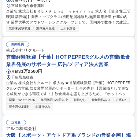
当社グループの業務全般 募集職種 ★【六甲道/営業】プライム上場/警察
宮城県仙台市青葉区
官・消防士など公務員出身者活躍中！
企業名 株式会社ＢＲＥＸＡ Ｅｎｇｉｎｅｅｒｉｎｇ 求人名 【仙台/施工管
理(建築設備)】業界トップクラス/初期配属地確約/無期雇用派遣 仕事の内
容 業界大手のアウトソーシンググループとして、国内外で数多くの建設プ
ロジェクトを担ってきた当社にて、建築設備施工管理をお任せいたしま
業界未経験歓迎
無期雇用派遣
土日祝休み
す。ご経験や希望に応じて仙台市内の案件をアサインさせて頂きます。
【業務内容】■空調・給排水・電気・消防設備の施工管理（新築・改修両
方あり）■設備設計との打ち合わせ、協力業者との調整、資材手配、品
契約社員
質・工程管理 【魅力】◎設備専任体制のプロジェクトが多く、専門性を活
株式会社リクルート
かした働き方が可能！ ◎設備施工管理技士・電気工事士など資格者は上位
営業経験歓迎【千葉】HOT PEPPERグルメの営業/飲食
ポジションでのスタートも！ ◎教育研修制度（e-learning、動画学習）に
業界発展のサポーター 広告/メディア法人営業
より、最新技術のキャッチアップも支援！ 募集職種 【仙台/施工管理(建築
31万2500円
月給
設備)】業界トップクラス/初期配属地確約/無期雇用派遣
千葉県船橋市
企業名 株式会社リクルート 求人名 ★営業経験歓迎【千葉】HOT PEPPER
グルメの営業/飲食業界発展のサポーター 仕事の内容 【営業職として更な
る成長ができる環境です！】飲食業界を盛り上げるため、『ホットペッパ
ーグルメ』や、店舗運営を支える『レストランボード』を活用し、効率的
副業・WワークOK
年間休日120日以上
転勤なし
時短勤務あり
在宅OK
な集客・業務推進を実現へ向けた提案を行います。 【具体的には】顧客の
完全週休2日制
土日祝休み
ニーズに応じた提案や、データ分析に基づき描いた提案を進めていきま
す。 近年では、『Airレジ』『Airペイ』『Airシフト』をはじめとしたリク
ルートの経営・業務支援サービスである『Air ビジネスツールズ』など、S
正社員
aaSプロダクトも積極的に推進し、新しい飲食業界のスタンダードを作っ
アルコ株式会社
ています。 ■変更の範囲：顧客接点職の業務一切 募集職種 ★営業経験歓
大阪【スポーツ・アウトドア系ブランドの営業企画】海