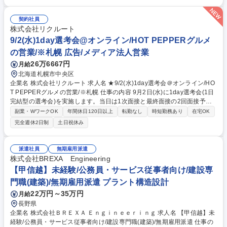
拓」に専念する部署への配属を予定しています。 ■変更の範囲：顧客接点
職の業務一切 募集職種 ★8/26(水)1day選考会＠オンライン/HOT PEPPER
契約社員
グルメの営業/※東京
株式会社リクルート
9/2(水)1day選考会@オンライン/HOT PEPPERグルメ
の営業/※札幌 広告/メディア法人営業
26万6667円
月給
北海道札幌市中央区
企業名 株式会社リクルート 求人名 ★9/2(水)1day選考会＠オンライン/HO
T PEPPERグルメの営業/※札幌 仕事の内容 9月2日(水)に1day選考会(1日
完結型の選考会)を実施します。当日は1次面接と最終面接の2回面接予定
となります。（1次面接にてお見送りとなる可能性もございます。） 飲食
副業・WワークOK
年間休日120日以上
転勤なし
時短勤務あり
在宅OK
店に対して『ホットペッパーグルメ』の活用提案を中心とした、集客や業
完全週休2日制
土日祝休み
務・経営支援の企画提案をお任せします。市場を広げる「新規顧客開拓」
に専念する部署への配属を予定しています。 ■変更の範囲：顧客接点職の
業務一切 募集職種 ★9/2(水)1day選考会＠オンライン/HOT PEPPERグル
派遣社員
無期雇用派遣
メの営業/※札幌
株式会社BREXA Engineering
【甲信越】未経験/公務員・サービス従事者向け/建設専
門職(建築)/無期雇用派遣 プラント構造設計
22万円～35万円
月給
長野県
企業名 株式会社ＢＲＥＸＡ Ｅｎｇｉｎｅｅｒｉｎｇ 求人名 【甲信越】未
経験/公務員・サービス従事者向け/建設専門職(建築)/無期雇用派遣 仕事の