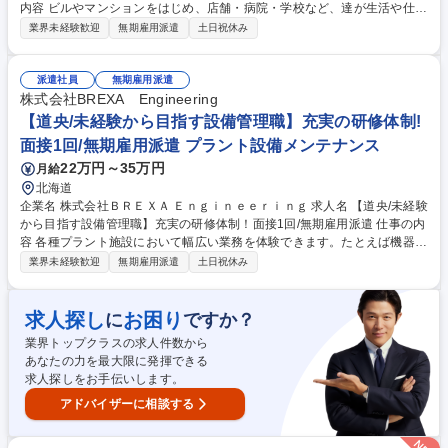
内容 ビルやマンションをはじめ、店舗・病院・学校など、達が生活や仕
事・食事などを行う建物を作るお仕事です。人々の快適で安全な日常生活
業界未経験歓迎
無期雇用派遣
土日祝休み
を支えます。現場作業は行わず、工程管理や事務作業がメインです！ 上記
の他に土木(道路・橋・トンネル等)・設備(電気・空調等)・プラントなど
多岐にわたる分野でのご活躍可能性が御座います。 【～人気の理由ベスト
派遣社員
無期雇用派遣
3～学歴や職歴関係なく市場価値の上がる仕事！】 1：高難易度国家資格
株式会社BREXA Engineering
を充実のサポートで習得可能！ 2：市場価値が高い＝収入も高い（自立し
【道央/未経験から目指す設備管理職】充実の研修体制!
たい方におすすめ） 3：社会の役に立つ仕事（あなたの仕事がみんなの生
面接1回/無期雇用派遣 プラント設備メンテナンス
活を支えます！） 募集職種 【甲信越】未経験/公務員・サービス従事者向
22万円～35万円
月給
け/建設専門職(建築)/無期雇用派遣
北海道
企業名 株式会社ＢＲＥＸＡ Ｅｎｇｉｎｅｅｒｉｎｇ 求人名 【道央/未経験
から目指す設備管理職】充実の研修体制！面接1回/無期雇用派遣 仕事の内
容 各種プラント施設において幅広い業務を体験できます。たとえば機器の
巡回、点検業務、メンテナンス、制御室での運転監視、管理などの保守・
業界未経験歓迎
無期雇用派遣
土日祝休み
操業に関わる仕事です。充実の研修制度で未経験からでもチャレンジ可
能！ 【～人気の理由ベスト3～学歴や職歴関係なく市場価値の上がる仕
事！】1：高難易度国家資格を充実のサポートで習得可能！例)電気工事
求人探し
お困り
に
ですか？
士、冷凍機械責任者、危険物取扱者、ボイラー技士 etc. 2：将来性◎＝プ
業界トップクラスの求人件数から
ラントの安定稼働は今後も必要不可欠で、専門技術を磨けば長く活躍可能
あなたの力を最大限に発揮できる
です！ 3：社会の役に立つ仕事（あなたの仕事がみんなの生活を支えま
求人探しをお手伝いします。
す！） ★屋内業務が9割になります！ 募集職種 【道央/未経験から目指す
設備管理職】充実の研修体制！面接1回/無期雇用派遣
アドバイザーに相談する