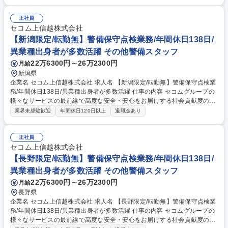
未経験の方でも活躍することが可能です。 【具体的な業務】 ご契約先の
センサーが異常をキャッチした際、車両で迅速に駆け付け設置しているセ
ンサーなどの機械が正常に動作するよう点検を行います。 将来は適性・ス
正社員
キルによって、多岐にわたる職種（営業、技術、事務）や業務役職者への
セコム上信越株式会社
登用の道もございます。 募集職種 【群馬限定/転勤無】警備保守点検業務/
【新潟限定/転勤無】警備保守点検業務/年間休日138日/
年間休日138日/異業種出身者が多数活躍
異業種出身者が多数活躍 その他警備スタッフ
22万6300円～26万2300円
月給
新潟県
企業名 セコム上信越株式会社 求人名 【新潟限定/転勤無】警備保守点検業
務/年間休日138日/異業種出身者が多数活躍 仕事の内容 セコムグループの
様々なサービスの最前線で高度な安全・安心をお届けする社会貢献度の高
いお仕事です。4泊5日の研修や3ヵ月間は先輩社員との同行があるため、
業界未経験歓迎
年間休日120日以上
退職金あり
未経験の方でも活躍することが可能です。 【具体的な業務】 ご契約先の
センサーが異常をキャッチした際、車両で迅速に駆け付け設置しているセ
ンサーなどの機械が正常に動作するよう点検を行います。 将来は適性・ス
正社員
キルによって、多岐にわたる職種（営業、技術、事務）や業務役職者への
セコム上信越株式会社
登用の道もございます。 募集職種 【新潟限定/転勤無】警備保守点検業務/
【長野限定/転勤無】警備保守点検業務/年間休日138日/
年間休日138日/異業種出身者が多数活躍
異業種出身者が多数活躍 その他警備スタッフ
22万6300円～26万2300円
月給
長野県
企業名 セコム上信越株式会社 求人名 【長野限定/転勤無】警備保守点検業
務/年間休日138日/異業種出身者が多数活躍 仕事の内容 セコムグループの
様々なサービスの最前線で高度な安全・安心をお届けする社会貢献度の高