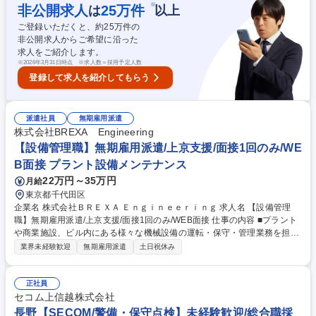
置したセンサーなどの機械が正常に動作するよう点検を行います。 ・将
※
非公開求人
25
万件
は
以上
来、適性・スキルによって、多岐にわたる職種（営業、技術、事務）や業
ご登録いただくと、約
25
万件の
務役職者への登用の道もございます。 募集職種 群馬【SECOM/警備・保
非公開求人からご希望に沿った
守点検】総合職採用/年間休日138日/長期休暇制度
求人をご紹介します。
※
2026年3月31日時点 ※求人数＝採用予定人数
登録して求人を紹介してもらう
派遣社員
無期雇用派遣
株式会社BREXA Engineering
【設備管理職】無期雇用派遣/上京支援/面接1回のみ/WE
B面接 プラント設備メンテナンス
22万円～35万円
月給
東京都千代田区
企業名 株式会社ＢＲＥＸＡ Ｅｎｇｉｎｅｅｒｉｎｇ 求人名 【設備管理
職】無期雇用派遣/上京支援/面接1回のみ/WEB面接 仕事の内容 ■プラント
や商業施設、ビル内にある様々な機械設備の運転・保守・管理業務を担当
します。いくつもの資格も取得できる環境です。手に職をつけてキャリア
業界未経験歓迎
無期雇用派遣
土日祝休み
アップが可能な仕事です。 ★屋内業務が9割になります★夜勤業務が発生
する可能性があります。 【運転管理の仕事とは？】皆様の日々の生活を支
えるごみ焼却場や水処理場、発電所などのプラント施設やより身近なビル
正社員
や商業施設の中には多数の機械設備が入っています。その設備が円滑に稼
セコム上信越株式会社
働するため、施設の巡回や機器の点検、メンテナンス、施設内の監視業務
長野【SECOM/警備・保守点検】未経験歓迎/総合職採