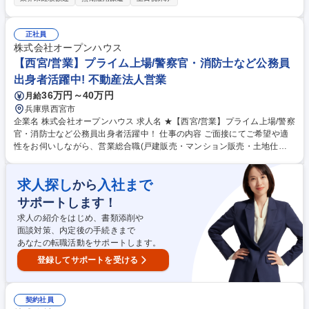
す。現場作業は行わず、工程管理や事務作業（発注など）を行います。 ■
プラントエンジニア：身の回りのあらゆるもの（電気・鉄・水など）の 製
造を行うプラントで機械や電気の専門家として働いていただきます。 【～
正社員
人気の理由ベスト3～学歴や職歴関係なく市場価値の上がる仕事！】 1：
株式会社オープンハウス
高難易度国家資格を充実のサポートで習得可能！ 2：市場価値が高い＝収
【西宮/営業】プライム上場/警察官・消防士など公務員
入も高い（自立したい方におすすめ） 3：社会の役に立つ仕事（あなたの
出身者活躍中! 不動産法人営業
仕事がみんなの生活を支えます！） 募集職種 未経験OK【営業経験者向け/
36万円～40万円
月給
建設専門職】無期雇用派遣/面接1回/WEB面接
兵庫県西宮市
企業名 株式会社オープンハウス 求人名 ★【西宮/営業】プライム上場/警察
官・消防士など公務員出身者活躍中！ 仕事の内容 ご面接にてご希望や適
性をお伺いしながら、営業総合職(戸建販売・マンション販売・土地仕入
営業・収益不動産営業・米国不動産営業)の中でポジションを決定しま
す。顧客折衝のご経験を活かして活躍できます。 【魅力】■中途入社者の
求人探し
入社まで
から
85%以上が年収アップを実現！圧倒的な企業の成長から現在年間400名の
キャリア採用実施中！今チャンスを掴みませんか？■2025年4月から営業
サポートします！
総合職の最低月給が36万円に引き上げられました！固定給が高く、インセ
求人の紹介をはじめ、書類添削や
ンティブ比率も高いです。中途入社者の90%が未経験からスタートです
面談対策、内定後の手続きまで
が、年次を問わず実力に応じた役職や報酬をご用意します。変更の範囲：
あなたの転職活動をサポートします。
当社グループの業務全般 募集職種 ★【西宮/営業】プライム上場/警察官・
消防士など公務員出身者活躍中！
登録してサポートを受ける
契約社員