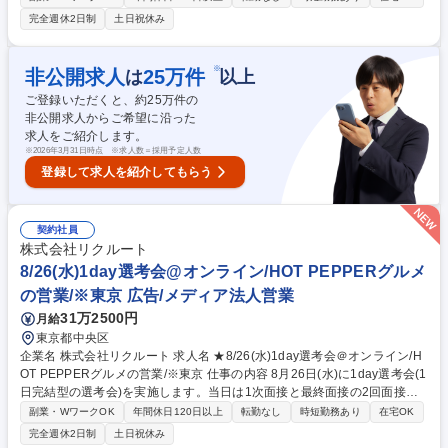
食店に対して『ホットペッパーグルメ』の活用提案を中心とした、集客や
完全週休2日制
土日祝休み
業務・経営支援の企画提案をお任せします。市場を広げる「新規顧客開
拓」に専念する部署への配属を予定しています。 ■変更の範囲：顧客接点
職の業務一切 募集職種 ★8/19(水)1day選考会＠オンライン/HOT PEPPER
※
非公開求人
25
万件
は
以上
グルメの営業/※札幌
ご登録いただくと、約
25
万件の
非公開求人からご希望に沿った
求人をご紹介します。
※
2026年3月31日時点 ※求人数＝採用予定人数
登録して求人を紹介してもらう
契約社員
株式会社リクルート
8/26(水)1day選考会@オンライン/HOT PEPPERグルメ
の営業/※東京 広告/メディア法人営業
31万2500円
月給
東京都中央区
企業名 株式会社リクルート 求人名 ★8/26(水)1day選考会＠オンライン/H
OT PEPPERグルメの営業/※東京 仕事の内容 8月26日(水)に1day選考会(1
日完結型の選考会)を実施します。当日は1次面接と最終面接の2回面接予
定となります。（1次面接にてお見送りとなる可能性もございます。） 飲
副業・WワークOK
年間休日120日以上
転勤なし
時短勤務あり
在宅OK
食店に対して『ホットペッパーグルメ』の活用提案を中心とした、集客や
完全週休2日制
土日祝休み
業務・経営支援の企画提案をお任せします。市場を広げる「新規顧客開