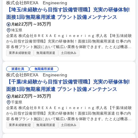
来、適性・スキルによって、多岐にわたる職種（営業、技術、事務）や業
株式会社BREXA Engineering
務役職者への登用の道もございます。 募集職種 新潟【SECOM/警備・保
【埼玉/未経験から目指す設備管理職】充実の研修体制!
守点検】総合職採用/年間休日138日/長期休暇制度
面接1回/無期雇用派遣 プラント設備メンテナンス
22万円～35万円
月給
埼玉県
企業名 株式会社ＢＲＥＸＡ Ｅｎｇｉｎｅｅｒｉｎｇ 求人名 【埼玉/未経験
から目指す設備管理職】充実の研修体制！面接1回/無期雇用派遣 仕事の内
容 各種プラント施設において幅広い業務を体験できます。たとえば機器の
巡回、点検業務、メンテナンス、制御室での運転監視、管理などの保守・
業界未経験歓迎
無期雇用派遣
土日祝休み
操業に関わる仕事です。充実の研修制度で未経験からでもチャレンジ可
能！ 【～人気の理由ベスト3～学歴や職歴関係なく市場価値の上がる仕
事！】1：高難易度国家資格を充実のサポートで習得可能！例)電気工事
派遣社員
無期雇用派遣
士、冷凍機械責任者、危険物取扱者、ボイラー技士 etc. 2：将来性◎＝プ
株式会社BREXA Engineering
ラントの安定稼働は今後も必要不可欠で、専門技術を磨けば長く活躍可能
【千葉/未経験から目指す設備管理職】充実の研修体制!
です！ 3：社会の役に立つ仕事（あなたの仕事がみんなの生活を支えま
面接1回/無期雇用派遣 プラント設備メンテナンス
す！） ★屋内業務が9割になります！ 募集職種 【埼玉/未経験から目指す
22万円～35万円
月給
設備管理職】充実の研修体制！面接1回/無期雇用派遣
千葉県
企業名 株式会社ＢＲＥＸＡ Ｅｎｇｉｎｅｅｒｉｎｇ 求人名 【千葉/未経験
から目指す設備管理職】充実の研修体制！面接1回/無期雇用派遣 仕事の内
容 各種プラント施設において幅広い業務を体験できます。たとえば機器の
巡回、点検業務、メンテナンス、制御室での運転監視、管理などの保守・
業界未経験歓迎
無期雇用派遣
土日祝休み
操業に関わる仕事です。充実の研修制度で未経験からでもチャレンジ可
能！ 【～人気の理由ベスト3～学歴や職歴関係なく市場価値の上がる仕