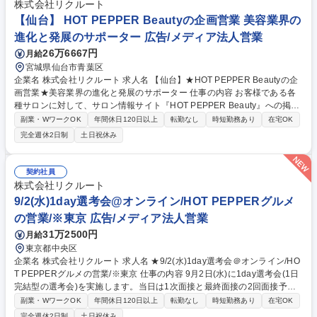
株式会社リクルート
【仙台】 HOT PEPPER Beautyの企画営業 美容業界の
進化と発展のサポーター 広告/メディア法人営業
26万6667円
月給
宮城県仙台市青葉区
企業名 株式会社リクルート 求人名 【仙台】★HOT PEPPER Beautyの企
画営業★美容業界の進化と発展のサポーター 仕事の内容 お客様である各
種サロンに対して、サロン情報サイト『HOT PEPPER Beauty』への掲載
などを通して、業界や担当地域のトレンドを把握し、クライアントの課題
副業・WワークOK
年間休日120日以上
転勤なし
時短勤務あり
在宅OK
に対して具体的な解決策を提案していただきます。 各種美容系サロンクラ
完全週休2日制
土日祝休み
イアントへ新規・既存営業をお任せします。ただサービスを売るのではな
く、店舗集客UPの課題解決提案を行います。より効果のある記事提案/キ
ャンペーンや特別メニューの提案/店舗ブランディング企画提案等にも挑戦
契約社員
できます。【例えば…】担当エリア内のヘア/ネイル/エステサロン・ジ
株式会社リクルート
ム・ヨガ等に対し、『HOT PEPPER Beauty』を用いた集客支援と、『SA
9/2(水)1day選考会@オンライン/HOT PEPPERグルメ
LON BOARD』を用いた業務支援を実施します。 募集職種 【仙台】★HO
の営業/※東京 広告/メディア法人営業
T PEPPER Beautyの企画営業★美容業界の進化と発展のサポーター
31万2500円
月給
東京都中央区
企業名 株式会社リクルート 求人名 ★9/2(水)1day選考会＠オンライン/HO
T PEPPERグルメの営業/※東京 仕事の内容 9月2日(水)に1day選考会(1日
完結型の選考会)を実施します。当日は1次面接と最終面接の2回面接予定
となります。（1次面接にてお見送りとなる可能性もございます。） 飲食
副業・WワークOK
年間休日120日以上
転勤なし
時短勤務あり
在宅OK
店に対して『ホットペッパーグルメ』の活用提案を中心とした、集客や業
完全週休2日制
土日祝休み