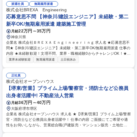
派遣社員
無期雇用派遣
85%以上が年収アップを実現！圧倒的な企業の成長から現在年間400名の
株式会社BREXA Engineering
キャリア採用実施中！今チャンスを掴みませんか？■2025年4月から営業
総合職の最低月給が36万円に引き上げられました！固定給が高く、インセ
応募意思不問 【神奈川/建設エンジニア】未経験・第二
ンティブ比率も高いです。中途入社者の90%が未経験からスタートです
新卒OK/無期雇用派遣 建築施工管理
が、年次を問わず実力に応じた役職や報酬をご用意します。変更の範囲：
22万円～35万円
月給
当社グループの業務全般 募集職種 ★【高槻/営業】プライム上場/警察官・
神奈川県
消防士など公務員出身者活躍中！
企業名 株式会社ＢＲＥＸＡ Ｅｎｇｉｎｅｅｒｉｎｇ 求人名 ★応募意思不
問★【神奈川/建設エンジニア】未経験・第二新卒OK/無期雇用派遣 仕事の
内容 ★未経験歓迎！文理不問、業界・職種経験0からチャレンジOK！★
施工管理ってなに？キャリアパスや研修内容は？共同エンジニアリングっ
業界未経験歓迎
無期雇用派遣
土日祝休み
てどんな会社？など疑問に思われる点を基本からしっかり説明致します！
★まずは話を聞いてみたい、という方もご参加可能です。ご要件を満たし
ている方には当日のWEBリンクをお送りします。 【施工管理とは？】建
正社員
設現場で「工程・安全・品質・コスト」の管理を行うお仕事です。チーム
株式会社オープンハウス
で現場を動かし、スケジュール通りに建物やインフラを完成させる、「現
【堺東/営業】プライム上場/警察官・消防士など公務員
場の司令塔」のような存在です。 【セミナー参加後の流れ】選考希望＆書
出身者活躍中! 不動産法人営業
類合格者へは、後日WEB面接(1回)をご案内いたします。 募集職種 ★応募
36万円～40万円
月給
意思不問★【神奈川/建設エンジニア】未経験・第二新卒OK/無期雇用派遣
大阪府堺市堺区
企業名 株式会社オープンハウス 求人名 ★【堺東/営業】プライム上場/警察
官・消防士など公務員出身者活躍中！ 仕事の内容 ご面接にてご希望や適
性をお伺いしながら、営業総合職(戸建販売・マンション販売・土地仕入
営業・収益不動産営業・米国不動産営業)の中でポジションを決定しま
す。顧客折衝のご経験を活かして活躍できます。 【魅力】■中途入社者の