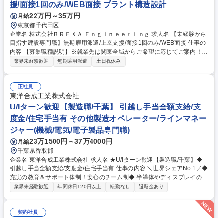
援/面接1回のみ/WEB面接 プラント構造設計
22万円～35万円
月給
東京都千代田区
企業名 株式会社ＢＲＥＸＡ Ｅｎｇｉｎｅｅｒｉｎｇ 求人名 【未経験から
目指す建設専門職】無期雇用派遣/上京支援/面接1回のみ/WEB面接 仕事の
内容 【募集職種説明】※就業先は関東全域からご希望に応じてご案内！※
■施工管理：ビルやマンションに限らず、工事を行う際に必要な進行役で
業界未経験歓迎
無期雇用派遣
土日祝休み
す。現場作業は行わず、工程管理や事務作業（発注など）を行います。 ■
プラントエンジニア：身の回りのあらゆるもの（電気・鉄・水など）の 製
造を行うプラントで機械や電気の専門家として働いていただきます。 【～
正社員
人気の理由ベスト3～学歴や職歴関係なく市場価値の上がる仕事！】 1：
東洋合成工業株式会社
高難易度国家資格を充実のサポートで習得可能！ 2：市場価値が高い＝収
U/Iターン歓迎【製造職/千葉】 引越し手当全額支給/支
入も高い（自立したい方におすすめ） 3：社会の役に立つ仕事（あなたの
度金/住宅手当有 その他製造オペレーター/ラインマネー
仕事がみんなの生活を支えます！） 募集職種 【未経験から目指す建設専
ジャー(機械/電気/電子製品専門職)
門職】無期雇用派遣/上京支援/面接1回のみ/WEB面接
23万1500円～37万4000円
月給
千葉県香取郡
企業名 東洋合成工業株式会社 求人名 ★U/Iターン歓迎【製造職/千葉】◆
引越し手当全額支給/支度金/住宅手当有 仕事の内容 ＼世界シェアNo.1／◆
充実の教育＆サポート体制！安心のチーム制◆ 半導体やディスプレイの製
造に欠かせない「感光材」の製造を担当。 《感光材とは？》半導体・スマ
業界未経験歓迎
年間休日120日以上
転勤なし
退職金あり
ホ・AI・ディスプレイ・自動車などの製品づくりに欠かせないのが『感光
材』。つまり、あなたが手掛ける製品は、世界中のモノづくりを支える基
盤そのもの！ 《主な仕事内容》■原材料の調合 ■材料の結晶化 ■不純物の
契約社員