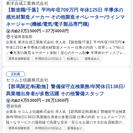
東洋合成工業株式会社
【製造職/千葉】平均年収709万円 年休125日 半導体の
感光材製造メーカー その他製造オペレーター/ラインマ
ネージャー(機械/電気/電子製品専門職)
23万1500円～37万4000円
月給
千葉県香取郡
企業名 東洋合成工業株式会社 求人名 【製造職/千葉】平均年収709万円★
年休125日★半導体の感光材製造メーカー 仕事の内容 ＼世界シェアNo.1
／◆充実の教育＆サポート体制！安心のチーム制◆ 半導体やディスプレイ
の製造に欠かせない感光材の製造を担当！※1ヶ月の研修で基本業務を指
業界未経験歓迎
年間休日120日以上
転勤なし
退職金あり
導。工場での作業経験がない方もご安心ください。 《感光材とは？》半導
体・スマホ・AI・ディスプレイ・自動車などの製品づくりに欠かせないの
が『感光材』。つまり、あなたが手掛ける製品は、世界中のモノづくりを
正社員
支える基盤そのもの！ 《主な仕事内容》■原材料の調合 ■材料の結晶化 ■
セコム上信越株式会社
不純物の除去 ■製品の乾燥 ■品質保証のための分析 ■出荷工程 募集職種
【群馬限定/転勤無】警備保守点検業務/年間休日138日/
【製造職/千葉】平均年収709万円★年休125日★半導体の感光材製造メー
異業種出身者が多数活躍 その他警備スタッフ
カー
24万5300円～28万1300円
月給
群馬県
企業名 セコム上信越株式会社 求人名 【群馬限定/転勤無】警備保守点検業
務/年間休日138日/異業種出身者が多数活躍 仕事の内容 セコムグループの
様々なサービスの最前線で高度な安全・安心をお届けする社会貢献度の高
いお仕事です。4泊5日の研修や3ヵ月間は先輩社員との同行があるため、
業界未経験歓迎
年間休日120日以上
退職金あり