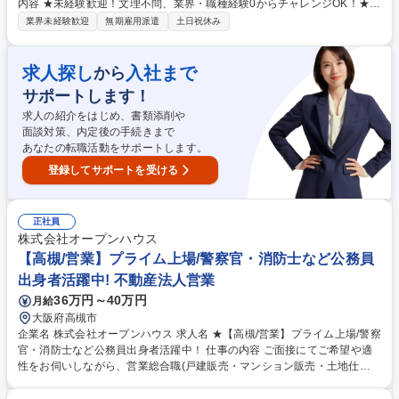
内容 ★未経験歓迎！文理不問、業界・職種経験0からチャレンジOK！★
施工管理ってなに？キャリアパスや研修内容は？共同エンジニアリングっ
業界未経験歓迎
無期雇用派遣
土日祝休み
てどんな会社？など疑問に思われる点を基本からしっかり説明致します！
★まずは話を聞いてみたい、という方もご参加可能です。ご要件を満たし
ている方には当日のWEBリンクをお送りします。 【施工管理とは？】建
求人探し
入社まで
から
設現場で「工程・安全・品質・コスト」の管理を行うお仕事です。チーム
サポートします！
で現場を動かし、スケジュール通りに建物やインフラを完成させる、「現
場の司令塔」のような存在です。 【セミナー参加後の流れ】選考希望＆書
求人の紹介をはじめ、書類添削や
類合格者へは、後日WEB面接(1回)をご案内いたします。 募集職種 ★応募
面談対策、内定後の手続きまで
意思不問★【神奈川/建設エンジニア】未経験・第二新卒OK/無期雇用派遣
あなたの転職活動をサポートします。
登録してサポートを受ける
正社員
株式会社オープンハウス
【高槻/営業】プライム上場/警察官・消防士など公務員
出身者活躍中! 不動産法人営業
36万円～40万円
月給
大阪府高槻市
企業名 株式会社オープンハウス 求人名 ★【高槻/営業】プライム上場/警察
官・消防士など公務員出身者活躍中！ 仕事の内容 ご面接にてご希望や適
性をお伺いしながら、営業総合職(戸建販売・マンション販売・土地仕入
営業・収益不動産営業・米国不動産営業)の中でポジションを決定しま
す。顧客折衝のご経験を活かして活躍できます。 【魅力】■中途入社者の