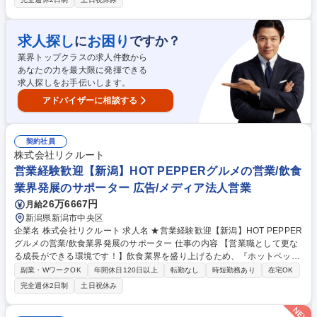
イアントへ新規・既存営業をお任せします。ただサービスを売るのではな
く、店舗集客UPの課題解決提案を行います。より効果のある記事提案/キ
ャンペーンや特別メニューの提案/店舗ブランディング企画提案等にも挑戦
求人探し
お困り
に
ですか？
できます。【例えば…】担当エリア内のヘア/ネイル/エステサロン・ジ
業界トップクラスの求人件数から
ム・ヨガ等に対し、『HOT PEPPER Beauty』を用いた集客支援と、『SA
あなたの力を最大限に発揮できる
LON BOARD』を用いた業務支援を実施します。 募集職種 【盛岡】★HO
求人探しをお手伝いします。
T PEPPER Beautyの企画営業★美容業界の進化と発展のサポーター
アドバイザーに相談する
契約社員
株式会社リクルート
営業経験歓迎【新潟】HOT PEPPERグルメの営業/飲食
業界発展のサポーター 広告/メディア法人営業
26万6667円
月給
新潟県新潟市中央区
企業名 株式会社リクルート 求人名 ★営業経験歓迎【新潟】HOT PEPPER
グルメの営業/飲食業界発展のサポーター 仕事の内容 【営業職として更な
る成長ができる環境です！】飲食業界を盛り上げるため、『ホットペッパ
ーグルメ』や、店舗運営を支える『レストランボード』を活用し、効率的
副業・WワークOK
年間休日120日以上
転勤なし
時短勤務あり
在宅OK
な集客・業務推進を実現へ向けた提案を行います。 【具体的には】顧客の
完全週休2日制
土日祝休み
ニーズに応じた提案や、データ分析に基づき描いた提案を進めていきま
す。 近年では、『Airレジ』『Airペイ』『Airシフト』をはじめとしたリク