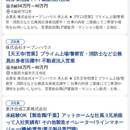
36万円～40万円
月給
大阪府守口市
企業名 株式会社オープンハウス 求人名 ★【守口/営業】プライム上場/警察
官・消防士など公務員出身者活躍中！ 仕事の内容 ご面接にてご希望や適
性をお伺いしながら、営業総合職(戸建販売・マンション販売・土地仕入
営業・収益不動産営業・米国不動産営業)の中でポジションを決定しま
す。顧客折衝のご経験を活かして活躍できます。 【魅力】■中途入社者の
正社員
85%以上が年収アップを実現！圧倒的な企業の成長から現在年間400名の
株式会社オープンハウス
キャリア採用実施中！今チャンスを掴みませんか？■2025年4月から営業
総合職の最低月給が36万円に引き上げられました！固定給が高く、インセ
【天王寺/営業】プライム上場/警察官・消防士など公務
ンティブ比率も高いです。中途入社者の90%が未経験からスタートです
員出身者活躍中! 不動産法人営業
が、年次を問わず実力に応じた役職や報酬をご用意します。変更の範囲：
36万円～40万円
月給
当社グループの業務全般 募集職種 ★【守口/営業】プライム上場/警察官・
大阪府大阪市天王寺区
消防士など公務員出身者活躍中！
企業名 株式会社オープンハウス 求人名 ★【天王寺/営業】プライム上場/警
察官・消防士など公務員出身者活躍中！ 仕事の内容 ご面接にてご希望や
適性をお伺いしながら、営業総合職(戸建販売・マンション販売・土地仕
入営業・収益不動産営業・米国不動産営業)の中でポジションを決定しま
す。顧客折衝のご経験を活かして活躍できます。 【魅力】■中途入社者の
正社員
85%以上が年収アップを実現！圧倒的な企業の成長から現在年間400名の
東洋合成工業株式会社
キャリア採用実施中！今チャンスを掴みませんか？■2025年4月から営業
総合職の最低月給が36万円に引き上げられました！固定給が高く、インセ
未経験OK【製造職/千葉】アットホームな社風 3兄弟揃
ンティブ比率も高いです。中途入社者の90%が未経験からスタートです
って入社実績有! その他製造オペレーター/ラインマネー
が、年次を問わず実力に応じた役職や報酬をご用意します。変更の範囲：
ジャー(機械/電気/電子製品専門職)