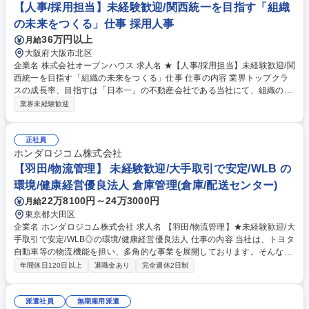
【人事/採用担当】未経験歓迎/関西統一を目指す「組織
の未来をつくる」仕事 採用人事
36万円以上
月給
大阪府大阪市北区
企業名 株式会社オープンハウス 求人名 ★【人事/採用担当】未経験歓迎/関
西統一を目指す「組織の未来をつくる」仕事 仕事の内容 業界トップクラ
スの成長率、目指すは「日本一」の不動産会社である当社にて、組織の未
来をつくる人事採用担当をお任せします。今後の関西の組織拡大に向け、
業界未経験歓迎
人材採用の中核を担っていただきます。 【オープンハウスについて】日本
にある売上高7,000億を超える、いわゆる超大手企業の中で唯一直近7年間
の平均売上成長率28％以上を実現。日本を代表するトップキャリア人材の
正社員
方も続々入社。中途入社者の85%以上が年収アップを実現！関西の不動産
ホンダロジコム株式会社
マーケットの変革を行うべく、更なる拡大を目指しています。関西に住む
【羽田/物流管理】 未経験歓迎/大手取引で安定/WLB の
人達の暮らしに関わる、やりがいの大きな仕事になります。 募集職種 ★
環境/健康経営優良法人 倉庫管理(倉庫/配送センター)
【人事/採用担当】未経験歓迎/関西統一を目指す「組織の未来をつくる」
22万8100円～24万3000円
月給
仕事
東京都大田区
企業名 ホンダロジコム株式会社 求人名 【羽田/物流管理】★未経験歓迎/大
手取引で安定/WLB◎の環境/健康経営優良法人 仕事の内容 当社は、トヨタ
自動車等の物流機能を担い、多角的な事業を展開しております。そんな当
社にて、物流倉庫における管理業務および家電製品の修理業務をお任せい
年間休日120日以上
退職金あり
完全週休2日制
たします。 ■家電製品(ハンディクリナー等)を取り扱う現場にてご就業い
ただきます。修理→検品→出荷→移動までを一貫して行っております。 ■
スタッフ管理:派遣社員やパートの方を管理します。効率的に業務が進むよ
派遣社員
無期雇用派遣