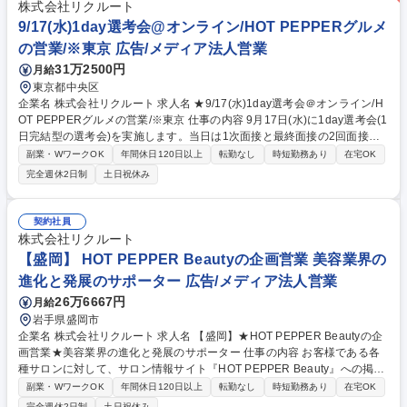
除去 ■製品の乾燥 ■品質保証のための分析 ■出荷工程 ※1ヶ月の研修で基
株式会社リクルート
本業務を指導。工場での作業経験がない方もご安心ください。 募集職種
9/17(水)1day選考会@オンライン/HOT PEPPERグルメ
★U/Iターン歓迎【製造職/千葉】◆引越し手当全額支給/支度金/住宅手当有
の営業/※東京 広告/メディア法人営業
31万2500円
月給
東京都中央区
企業名 株式会社リクルート 求人名 ★9/17(水)1day選考会＠オンライン/H
OT PEPPERグルメの営業/※東京 仕事の内容 9月17日(水)に1day選考会(1
日完結型の選考会)を実施します。当日は1次面接と最終面接の2回面接予
定となります。（1次面接にてお見送りとなる可能性もございます。） 飲
副業・WワークOK
年間休日120日以上
転勤なし
時短勤務あり
在宅OK
食店に対して『ホットペッパーグルメ』の活用提案を中心とした、集客や
完全週休2日制
土日祝休み
業務・経営支援の企画提案をお任せします。市場を広げる「新規顧客開
拓」に専念する部署への配属を予定しています。 ■変更の範囲：顧客接点
職の業務一切 募集職種 ★9/17(水)1day選考会＠オンライン/HOT PEPPER
契約社員
グルメの営業/※東京
株式会社リクルート
【盛岡】 HOT PEPPER Beautyの企画営業 美容業界の
進化と発展のサポーター 広告/メディア法人営業
26万6667円
月給
岩手県盛岡市
企業名 株式会社リクルート 求人名 【盛岡】★HOT PEPPER Beautyの企
画営業★美容業界の進化と発展のサポーター 仕事の内容 お客様である各
種サロンに対して、サロン情報サイト『HOT PEPPER Beauty』への掲載
などを通して、業界や担当地域のトレンドを把握し、クライアントの課題
副業・WワークOK
年間休日120日以上
転勤なし
時短勤務あり
在宅OK
に対して具体的な解決策を提案していただきます。 各種美容系サロンクラ
完全週休2日制
土日祝休み