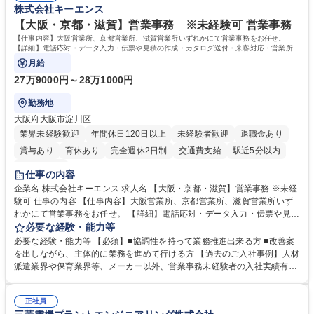
株式会社キーエンス
件備考欄に記載 募集職種 【総合職/ポテンシャル採用(第2新卒)】投融資一
卒）では、金融業界での経験や知識を問いません。新たな時代を見据え
体型のソリューション提案
て、複雑化する社会課題の解決に向けて先鞭をつける役割を担いたい、と
【大阪・京都・滋賀】営業事務 ※未経験可 営業事務
いう気概をお持ちの方を心待ちにしています。 学歴・資格 学歴：大学院
【仕事内容】大阪営業所、京都営業所、滋賀営業所いずれかにて営業事務をお任せ。
大学 語学力： 資格：
【詳細】電話応対・データ入力・伝票や見積の作成・カタログ送付・来客対応・営業所内
で発生する事務業務や業務改善をお任せ。
月給
27万9000円～28万1000円
勤務地
大阪府大阪市淀川区
業界未経験歓迎
年間休日120日以上
未経験者歓迎
退職金あり
賞与あり
育休あり
完全週休2日制
交通費支給
駅近5分以内
土日祝休み
仕事の内容
企業名 株式会社キーエンス 求人名 【大阪・京都・滋賀】営業事務 ※未経
験可 仕事の内容 【仕事内容】大阪営業所、京都営業所、滋賀営業所いず
れかにて営業事務をお任せ。 【詳細】電話応対・データ入力・伝票や見積
の作成・カタログ送付・来客対応・営業所内で発生する事務業務や業務改
必要な経験・能力等
善をお任せ。 【教育制度】ご入社後、育成担当とペアになりながらOJTに
必要な経験・能力等 【必須】■協調性を持って業務推進出来る方 ■改善案
て業務を覚えていただくことが可能です。業務システムがきちんと構築さ
を出しながら、主体的に業務を進めて行ける方 【過去のご入社事例】人材
れているため、スムーズに仕事に慣れることができる環境です。また、
派遣業界や保育業界等、メーカー以外、営業事務未経験者の入社実績有
「チームで成果を出す文化」があり、良いやり方を積極的に共有しながら
【当社の事務職について】単なる事務ではなく主体性を発揮したサポート
常に改善を目指す風土のため、安心して業務に取り組んでいただけます。
により、キーエンスの付加価値向上に貢献します。ベースの定型業務に加
募集職種 【大阪・京都・滋賀】営業事務 ※未経験可
正社員
えて、お客様や社員の状況に合わせ、能動的なサポート、改善の動きも期