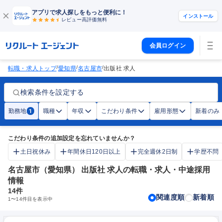
アプリで求人探しをもっと便利に！
インストール
レビュー高評価
無料
会員ログイン
/
/
/
転職・求人トップ
愛知県
名古屋市
出版社 求人
検索条件を設定する
勤務地
職種
年収
こだわり条件
雇用形態
新着のみ
1
こだわり条件の追加設定を忘れていませんか？
土日祝休み
年間休日120日以上
完全週休2日制
学歴不問
名古屋市（愛知県） 出版社 求人の転職・求人・中途採用
情報
14
件
関連度順
新着順
1
〜
14
件目を表示中