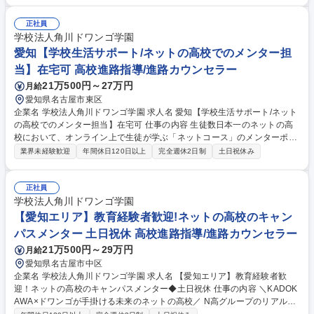
以上に及び、お客様と伴走しながら一つのプロジェクトを完成まで導いて
いきます。 ■具体的な業務内容 ・お客様との打ち合わせ・取材・制作スケ
正社員
ジュールの管理 ・外部ライター、デザイナー、カメラマン等の手配・調整
学校法人角川ドワンゴ学園
・原稿整理、校正など編集業務・制作物の品質管理 など 募集職種 【名古
愛知【学校生活サポート/ネットの高校でのメンター担
屋】編集業務（未経験）◆社史や周年記念を手掛ける専門出版社
当】在宅可 高校進路指導/進路カウンセラー
21万500円～27万円
月給
愛知県名古屋市東区
企業名 学校法人角川ドワンゴ学園 求人名 愛知【学校生活サポート/ネット
の高校でのメンター担当】在宅可 仕事の内容 生徒数日本一のネットの高
校において、オンライン上で生徒が学ぶ「ネットコース」のメンターポジ
ションを募集いたします。ネットで学ぶ高校生たちの充実した高校生活・
業界未経験歓迎
年間休日120日以上
完全週休2日制
土日祝休み
自己実現に向けた進路決定をミッションとし、 オンラインツールを駆使し
て生徒をサポートする業務です。 ■生徒・保護者対応 ・コーチング面談・
保護者様との関係作り・進路指導・進路／教務事務 ■学校運営にかかる業
正社員
務全般 ・分掌担当職員のサポート・学校行事の運営 ※仕事の変更範囲：
学校法人角川ドワンゴ学園
当社業務全般 募集職種 愛知【学校生活サポート/ネットの高校でのメンタ
【愛知エリア】教育経験者歓迎!ネットの高校のキャン
ー担当】在宅可
パスメンター 土日祝休 高校進路指導/進路カウンセラー
21万500円～29万円
月給
愛知県名古屋市中区
企業名 学校法人角川ドワンゴ学園 求人名 【愛知エリア】教育経験者歓
迎！ネットの高校のキャンパスメンター◆土日祝休 仕事の内容 ＼KADOK
AWA×ドワンゴが手掛ける未来のネットの高校／ N高グループのリアルキ