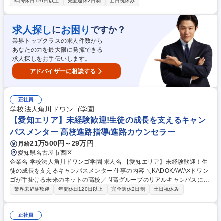
ャンパスにて、生徒の成長を支えるメンターを募集いたします。教育現場
年間休日120日以上
完全週休2日制
土日祝休み
での経験を活かし、ご活躍いただけます。 生徒とのコーチング面談や学園
独自のカリキュラムの運営を通して、生徒の目標設定や挑戦を伴走支援い
ただきます。 (1)プロジェクト学習の授業の実施：当学園オリジナル授業
求人探し
お困り
に
ですか？
のプロジェクトNや21世紀型スキル学習などPBL（プロジェクト学習）の
業界トップクラスの求人件数から
実施 (2)生徒指導・コーチング(3)保護者様との関係作り(4)キャンパス運営
あなたの力を最大限に発揮できる
(5)人材育成 募集職種 【愛知エリア】教育経験者歓迎！ネットの高校のキ
求人探しをお手伝いします。
ャンパスメンター◆土日祝休
アドバイザーに相談する
正社員
学校法人角川ドワンゴ学園
【愛知エリア】未経験歓迎!生徒の成長を支えるキャン
パスメンター 高校進路指導/進路カウンセラー
21万500円～29万円
月給
愛知県名古屋市西区
企業名 学校法人角川ドワンゴ学園 求人名 【愛知エリア】未経験歓迎！生
徒の成長を支えるキャンパスメンター 仕事の内容 ＼KADOKAWA×ドワン
ゴが手掛ける未来のネットの高校／ N高グループのリアルキャンパスに
て、生徒の成長を支えるメンターを募集いたします。教員免許不要で、異
業界未経験歓迎
年間休日120日以上
完全週休2日制
土日祝休み
業種出身の職員も多数活躍しています。 生徒とのコーチング面談や学園独
自のカリキュラムの運営を通して、生徒の目標設定や挑戦を伴走支援いた
だきます。 (1)プロジェクト学習の授業の実施：当学園オリジナル授業の
正社員