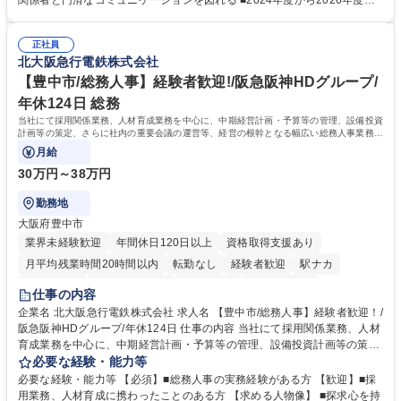
関係者と円滑なコミュニケーションを図れる ■2024年度から2026年度ま
修カリキュラムを通じて、Daigasグループの業務で必要となる知識につい
での3ヵ年を対象とする「Daigasグループ中期経営計画2026」を策定しま
て学んでいただきます。 募集職種 【第二新卒】事務系総合職 #関西を代
した。https://www.osakagas.co.jp/company/press/pr2024/1777576_564
表するインフラ企業 #ポテンシャル採用
正社員
72.html ■エネルギーセキュリティの不安定化や気候変動による自然災害の
北大阪急行電鉄株式会社
甚大化など、これまで以上に社会課題解決の重要性が高まっています。
「未来の日常」の創造に向けて持続可能な社会の実現に貢献してまいりま
【豊中市/総務人事】経験者歓迎!/阪急阪神HDグループ/
す。 学歴・資格 学歴：大学院 大学 語学力： 資格：
年休124日 総務
当社にて採用関係業務、人材育成業務を中心に、中期経営計画・予算等の管理、設備投資
計画等の策定、さらに社内の重要会議の運営等、経営の根幹となる幅広い総務人事業務全
般を担当していただきます。
月給
30万円～38万円
勤務地
大阪府豊中市
業界未経験歓迎
年間休日120日以上
資格取得支援あり
月平均残業時間20時間以内
転勤なし
経験者歓迎
駅ナカ
退職金あり
完全週休2日制
交通費支給
駅近5分以内
仕事の内容
土日祝休み
服装自由
昼食補助あり
食事補助あり
企業名 北大阪急行電鉄株式会社 求人名 【豊中市/総務人事】経験者歓迎！/
阪急阪神HDグループ/年休124日 仕事の内容 当社にて採用関係業務、人材
育成業務を中心に、中期経営計画・予算等の管理、設備投資計画等の策
定、さらに社内の重要会議の運営等、経営の根幹となる幅広い総務人事業
必要な経験・能力等
務全般を担当していただきます。 【主な業務内容】 ■採用関係業務および
必要な経験・能力等 【必須】■総務人事の実務経験がある方 【歓迎】■採
人材育成(社員研修)業務の推進 ■中期経営計画および予算等の管理 ■設備
用業務、人材育成に携わったことのある方 【求める人物像】 ■探求心を持