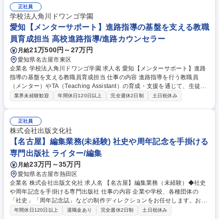
正社員
学校法人角川ドワンゴ学園
愛知【メンターサポート】進路指導の基盤を支える教職
員育成担当 高校進路指導/進路カウンセラー
21万500円～27万円
月給
愛知県名古屋市東区
企業名 学校法人角川ドワンゴ学園 求人名 愛知【メンターサポート】進路
指導の基盤を支える教職員育成担当 仕事の内容 進路指導を行う教職員
（メンター）やTA（Teaching Assistant）の育成・支援を通じて、生徒の
進路実現を後方から支えるポジションです。研修の企画・運営や指導ノウ
業界未経験歓迎
年間休日120日以上
完全週休2日制
土日祝休み
ハウの整備、TAの育成などを通じてコース全体の進 路支援体制の強化を
担っていただきます。■メンター向け進路指導支援・研修企画－教職員に
対し進路指導のアドバイスやサポートを実施。研修の企画・設計・運営を
正社員
通じ全体の進路指導力の向上■学年・進路ガイダンスの資料作成－ガイダ
株式会社出版文化社
ンスの作成やコンテンツ整備■TAの採用・育成・運営－進路相談や面接練
【名古屋】編集業務(未経験) 社史や周年記念を手掛ける
習を担当するTAの採用、育成、運営管理■課題発見および改善提案－より
専門出版社 ライター/編集
質の高い支援体制の構築を目指し課題発見・改善提案 募集職種 愛知【メ
23万円～35万円
月給
ンターサポート】進路指導の基盤を支える教職員育成担当
愛知県名古屋市熱田区
企業名 株式会社出版文化社 求人名 【名古屋】編集業務（未経験）◆社史
や周年記念を手掛ける専門出版社 仕事の内容 企業や学校、各種団体の
「社史」「周年記念誌」などの制作ディレクションをお任せします。お客
様の歴史や想いを、打ち合わせや取材を重ねながら書籍・WEB・映像・マ
年間休日120日以上
退職金あり
完全週休2日制
土日祝休み
ンガなどの多様なメディアで形にしていきます。 制作期間は1年から2年