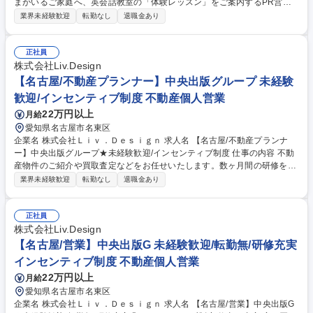
まがいるご家庭へ、英会話教室の「体験レッスン」をご案内するPR営業
です。実際のレッスンや契約手続きは専任担当が担うため、未経験でも安
業界未経験歓迎
転勤なし
退職金あり
心してスタートできます♪ ■お子さまの教育や英語学習についてヒアリン
グ ■英語教育のメリットをご案内 ■体験レッスンの日程調整 ■全国1,500教
室以上を展開している英会話教室なので、自信を持ってご案内できます。
正社員
未経験でも安心の研修制度あり！ ※英語を教えるお仕事ではありませんの
株式会社Liv.Design
で、英語力は必要ありません 募集職種 [名古屋]PR営業★未経験から「選
【名古屋/不動産プランナー】中央出版グループ 未経験
ばれる営業スキル」を/中央出版グループ
歓迎/インセンティブ制度 不動産個人営業
22万円以上
月給
愛知県名古屋市名東区
企業名 株式会社Ｌｉｖ．Ｄｅｓｉｇｎ 求人名 【名古屋/不動産プランナ
ー】中央出版グループ★未経験歓迎/インセンティブ制度 仕事の内容 不動
産物件のご紹介や買取査定などをお任せいたします。数ヶ月間の研修を経
て、下記の業務内容に就いていただきますので、未経験からでも安心して
業界未経験歓迎
転勤なし
退職金あり
始められる研修体制を整えています！ ■お客様へのヒアリング・ニーズ確
認 ■不動産物件の紹介・ご案内 ■契約書類の作成・契約手続き・その他事
務作業 ■（慣れてきたら）不動産の買取・査定業務 など ※アポイント獲
正社員
得を専門に行う部門がセッティングしたアポイント先にお伺いするか、来
株式会社Liv.Design
店されるお客様の対応がメインです★ 募集職種 【名古屋/不動産プランナ
【名古屋/営業】中央出版G 未経験歓迎/転勤無/研修充実
ー】中央出版グループ★未経験歓迎/インセンティブ制度
インセンティブ制度 不動産個人営業
22万円以上
月給
愛知県名古屋市名東区
企業名 株式会社Ｌｉｖ．Ｄｅｓｉｇｎ 求人名 【名古屋/営業】中央出版G