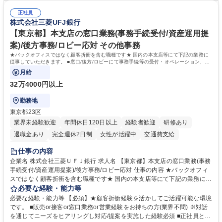
密集地域の特定整備路線の用地取得、道路に関する普及啓発事業、都内の
は、駐車場の管理運営や道路用地の取得、公益財団法人の中枢を担う管理
道路施設や道路工事現場の見学ツアー事業 ※入社後は上記いずれかの部門
正社員
部門など多岐に渡る業務を経験できます。 ■様々なプロジェクト：駐車場
株式会社三菱UFJ銀行
へ配属。※業務内容変更の範囲：会社の定める業務 募集職種 【都庁グル
事業の他、新宿駅西口広場内に設置された照明を兼ねた広告「ブライトサ
ープ】総合職（事務）◇残業月平均9時間未満／有給年平均16日取得
イン」の管理運営を行うなど、事業収益を生み出す活動を積極的に行って
【東京都】本支店の窓口業務(事務手続受付/資産運用提
います。 学歴・資格 学歴：大学院 大学 高専 短大 専修学校 高校 語学力：
案)/後方事務/ロビー応対 その他事務
資格：
★バックオフィスではなく顧客折衝を含む職種です★ 国内の本支店等にて下記の業務に
従事していただきます。 ■窓口/後方/ロビーにて事務手続等の受付・オペレーション、お
客様対応
月給
32万4000円以上
勤務地
東京都23区
業界未経験歓迎
年間休日120日以上
経験者歓迎
研修あり
退職金あり
完全週休2日制
女性が活躍中
交通費支給
土日祝休み
仕事の内容
企業名 株式会社三菱ＵＦＪ銀行 求人名 【東京都】本支店の窓口業務(事務
手続受付/資産運用提案)/後方事務/ロビー応対 仕事の内容 ★バックオフィ
スではなく顧客折衝を含む職種です★ 国内の本支店等にて下記の業務に従
事していただきます。 ■窓口/後方/ロビーにて事務手続等の受付・オペレ
必要な経験・能力等
ーション、お客様対応 ■窓口にて、ご来店された個人のお客様に対して金
必要な経験・能力等 【必須】★顧客折衝経験を活かしてご活躍可能な環境
融商品のご提案 ■効率的な事務運用の検討・構築等 ≪業務紹介：ご応募前
です。 ■販売or接客or窓口業務or営業経験をお持ちの方(業界不問) ※対話
に必ずご覧ください≫ ※記事 https://www.mysite.bk.mufg.jp/career/circle/
を通じてニーズをヒアリングし対応/提案を実施した経験必須 ■正社員とし