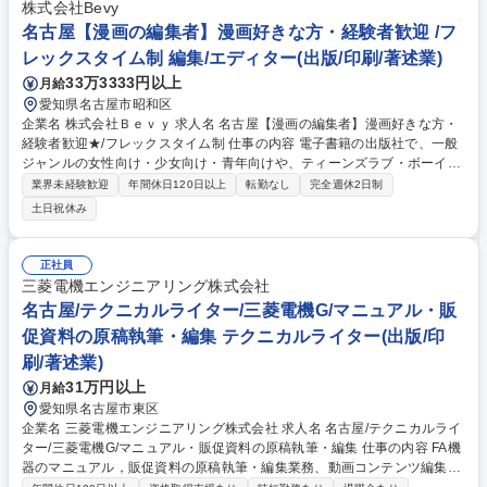
プロジェクトNや21世紀型スキル学習などPBL（プロジェクト学習）の実
株式会社Bevy
施 (2)生徒指導・コーチング(3)保護者様との関係作り(4)キャンパス運営
名古屋【漫画の編集者】漫画好きな方・経験者歓迎 /フ
(5)人材育成 募集職種 【愛知エリア】未経験歓迎！生徒の成長を支えるキ
レックスタイム制 編集/エディター(出版/印刷/著述業)
ャンパスメンター
33万3333円以上
月給
愛知県名古屋市昭和区
企業名 株式会社Ｂｅｖｙ 求人名 名古屋【漫画の編集者】漫画好きな方・
経験者歓迎★/フレックスタイム制 仕事の内容 電子書籍の出版社で、一般
ジャンルの女性向け・少女向け・青年向けや、ティーンズラブ・ボーイズ
ラブ・男性向け（アダルト）作品の編集者としてお仕事をお願いいたしま
業界未経験歓迎
年間休日120日以上
転勤なし
完全週休2日制
す。 【具体的には】電子コミックの企画・原案プロットの作成・編集・制
土日祝休み
作など、電子書籍の製作にかかわる業務全般 ★作家さんと密に連絡を取り
合いながら、作品を心待ちにする読者のために、まだこの世にない新しく
面白いマンガを一緒に生み出してくれる仲間を募集しています！ 【こんな
正社員
方歓迎！】仕事に楽しみながら業務に取り組める方/漫画が好きで、新たな
三菱電機エンジニアリング株式会社
分野に挑戦したい方 募集職種 名古屋【漫画の編集者】漫画好きな方・経
名古屋/テクニカルライター/三菱電機G/マニュアル・販
験者歓迎★/フレックスタイム制
促資料の原稿執筆・編集 テクニカルライター(出版/印
刷/著述業)
31万円以上
月給
愛知県名古屋市東区
企業名 三菱電機エンジニアリング株式会社 求人名 名古屋/テクニカルライ
ター/三菱電機G/マニュアル・販促資料の原稿執筆・編集 仕事の内容 FA機
器のマニュアル，販促資料の原稿執筆・編集業務、動画コンテンツ編集お