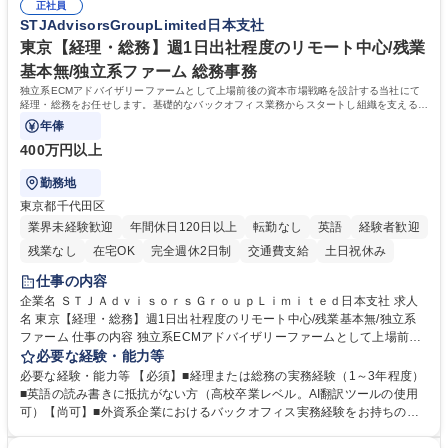
幅広く経験を積みたい意欲がある方に最適な環境です。 募集職種 【総
正社員
のご経験 ■労務管理（給与計算・社会保険手続き・勤怠管理など）の経験
STJAdvisorsGroupLimited日本支社
務・人事】未経験歓迎/日立グループ/組織運営を支えるゼネラリストを目
■衛生管理者の資格をお持ちの方 学歴・資格 学歴：大学院 大学 高専 短大
指す
専修学校 高校 語学力： 資格：
東京【経理・総務】週1日出社程度のリモート中心/残業
基本無/独立系ファーム 総務事務
独立系ECMアドバイザリーファームとして上場前後の資本市場戦略を設計する当社にて
経理・総務をお任せします。基礎的なバックオフィス業務からスタートし組織を支える専
任担当として広く活躍できる環境です。
年俸
400万円以上
勤務地
東京都千代田区
業界未経験歓迎
年間休日120日以上
転勤なし
英語
経験者歓迎
残業なし
在宅OK
完全週休2日制
交通費支給
土日祝休み
仕事の内容
企業名 ＳＴＪＡｄｖｉｓｏｒｓＧｒｏｕｐＬｉｍｉｔｅｄ日本支社 求人
名 東京【経理・総務】週1日出社程度のリモート中心/残業基本無/独立系
ファーム 仕事の内容 独立系ECMアドバイザリーファームとして上場前後
の資本市場戦略を設計する当社にて経理・総務をお任せします。基礎的な
必要な経験・能力等
バックオフィス業務からスタートし組織を支える専任担当として広く活躍
必要な経験・能力等 【必須】■経理または総務の実務経験（1～3年程度）
できる環境です。 ■日常経理、月次および年次決算サポート業務 ■本国
■英語の読み書きに抵抗がない方（高校卒業レベル。AI翻訳ツールの使用
（グローバル）との英文メール対応（AI翻訳ツール等を使用しての対応で
可）【尚可】■外資系企業におけるバックオフィス実務経験をお持ちの方
問題ございません） ■オフィス環境整備、郵便物の発送・受取等の総務業
【必須・尚可要件】簿記などの特別な資格や、TOEIC等のスコアは求めて
務全般 ■その他バックオフィス関連サポート ※ご経験に合わせて無理なく