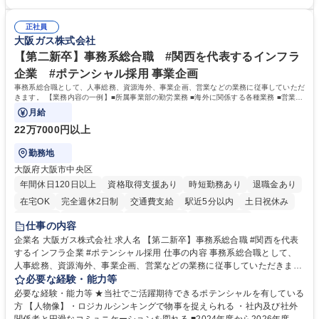
article17/ ※動画 https://youtu.be/H-S7HaJqqbg 募集職種 【東京都】本支
ての就業経験1年以上 【歓迎】■金融業界での就業経験■銀行での預金為替
店の窓口業務(事務手続受付/資産運用提案)/後方事務/ロビー応対
事務経験 ■金融商品の提案・販売経験 ≪魅力≫研修やOJT環境が整ってい
正社員
るので安心して入行いただけます。 幅広いキャリアの選択肢があり、公募
大阪ガス株式会社
や社内副業等を活用し、 一人ひとりが挑戦できるカルチャーが浸透してい
ます。 学歴・資格 学歴：大学院 大学 高専 短大 専修学校 高校 語学力：
【第二新卒】事務系総合職 #関西を代表するインフラ
資格：
企業 #ポテンシャル採用 事業企画
事務系総合職として、人事総務、資源海外、事業企画、営業などの業務に従事していただ
きます。 【業務内容の一例】■所属事業部の勤労業務 ■海外に関係する各種業務 ■営業部
門の企画スタッフ、ルート営業
月給
22万7000円以上
勤務地
大阪府大阪市中央区
年間休日120日以上
資格取得支援あり
時短勤務あり
退職金あり
在宅OK
完全週休2日制
交通費支給
駅近5分以内
土日祝休み
服装自由
第二新卒歓迎
寮・社宅あり
食事補助あり
仕事の内容
企業名 大阪ガス株式会社 求人名 【第二新卒】事務系総合職 #関西を代表
するインフラ企業 #ポテンシャル採用 仕事の内容 事務系総合職として、
人事総務、資源海外、事業企画、営業などの業務に従事していただきま
す。 【業務内容の一例】■所属事業部の勤労業務 ■海外に関係する各種業
必要な経験・能力等
務 ■営業部門の企画スタッフ、ルート営業 【キャリアパス】入社後の配属
必要な経験・能力等 ★当社でご活躍期待できるポテンシャルを有している
ポジションで一定期間ご活躍頂いた後、本人の適性及び将来のキャリアを
方 【人物像】・ロジカルシンキングで物事を捉えられる ・社内及び社外
鑑みてジョブローテーションを行います。 【育成】OJTでの現場育成や研