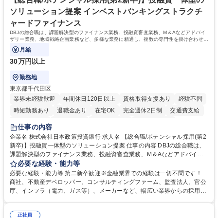
す。 学歴・資格 学歴：大学院 大学 高専 短大 専修学校 高校 語学力： 資
ソリューション提案 インベストバンキングストラクチ
格：
ャードファイナンス
DBJの総合職は、課題解決型のファイナンス業務、投融資審査業務、M＆Aなどアドバイ
ザリー業務、地域戦略企画業務など、多様な業務に精通し、複数の専門性を掛け合わせて
広く社会に貢献していく職種です。
月給
30万円以上
勤務地
東京都千代田区
業界未経験歓迎
年間休日120日以上
資格取得支援あり
経験不問
時短勤務あり
退職金あり
在宅OK
完全週休2日制
交通費支給
駅近5分以内
土日祝休み
第二新卒歓迎
寮・社宅あり
仕事の内容
食事補助あり
託児所あり
企業名 株式会社日本政策投資銀行 求人名 【総合職/ポテンシャル採用(第2
新卒)】投融資一体型のソリューション提案 仕事の内容 DBJの総合職は、
課題解決型のファイナンス業務、投融資審査業務、M＆Aなどアドバイザ
リー業務、地域戦略企画業務など、多様な業務に精通し、複数の専門性を
必要な経験・能力等
掛け合わせて広く社会に貢献していく職種です。 入社後は、横断的なロー
必要な経験・能力等 第二新卒歓迎※金融業界での経験は一切不問です！
テーションを経て適性や専門性に応じたキャリアを形成していただきま
商社、不動産デベロッパー、コンサルティングファーム、監査法人、官公
す。総合職として入社いただき、下記いずれかの部門でご活躍いただきま
庁、インフラ（電力、ガス等）、メーカーなど、幅広い業界からの採用実
す。※未経験の方に関しては、入行後3ヶ月間の金融の実務を学んでいた
績があります。 ＜求める人物像＞DBJでは、強い社会的使命感をもち、今
だく研修を準備しております。 ・法人RM業務・金融機能業務・コーポレ
後の日本のあり方を俯瞰する総合性と、金融分野のフロンティアを切り拓
ート・ナレッジ業務 ※それぞれの業務内容に関しては、別途その他労働条
正社員
く高い志を併せもった人材を求めています。ポテンシャル採用（第2新