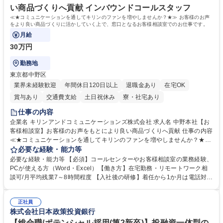
い商品づくりへ貢献 インバウンドコールスタッフ
≪★コミュニケーションを通してキリンのファンを増やしませんか？★≫ お客様のお声
をより良い商品づくりに活かしていく上で、窓口となるお客様相談室でのお仕事です。
月給
30万円
勤務地
東京都中野区
業界未経験歓迎
年間休日120日以上
退職金あり
在宅OK
賞与あり
交通費支給
土日祝休み
寮・社宅あり
仕事の内容
企業名 キリンアンドコミュニケーションズ株式会社 求人名 中野本社【お
客様相談室】お客様のお声をもとにより良い商品づくりへ貢献 仕事の内容
≪★コミュニケーションを通してキリンのファンを増やしませんか？★≫
お客様のお声をより良い商品づくりに活かしていく上で、窓口となるお客
必要な経験・能力等
様相談室でのお仕事です。 日々お客様からいただくキリングループへのご
必要な経験・能力等 【必須】コールセンターやお客様相談室の業務経験、
意見を、企業活動に活かしています。お客様からの声に迅速かつ誠意をも
PCが使える方（Word・Excel）【働き方】在宅勤務・リモートワーク相
って対応、情報提供するとともにグループ内活動に反映しています。 【具
談可/月平均残業7～8時間程度 【入社後の研修】着任から1か月は電話対応
体的には】電話応対、メール、お手紙対応、ご指摘品調査報告書作成、有
のOJTを中心に実施し、電話対応に慣れた段階でメール・手紙のOJTを実
人チャットボット対応など。 【1日の対応件数】■電話：月間一人当たり
施する予定です。独り立ち以降もしっかりフォローする体制を整えていま
平均100件前後■メール・手紙：同上40件前後 募集職種 中野本社【お客様
正社員
すのでご安心ください。 【当社について】キリングループの広報機能を担
株式会社日本政策投資銀行
相談室】お客様のお声をもとにより良い商品づくりへ貢献
う会社として、お客様との出会いを大切にし、磨き上げたホスピタリティ
を込めてコミュニケーションをとりながら広報関連業務を行っておりま
【総合職/ポテンシャル採用(第2新卒)】投融資一体型の