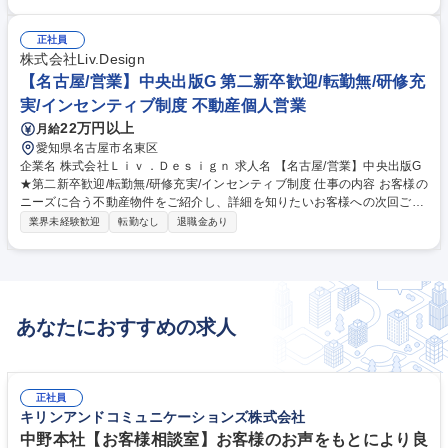
丁寧にお教えしますので、未経験の方もご安心ください★ ■ご家庭やショ
ッピングモールなどの大型商業施設でのイベントにて、不動産の売りた
い・買いたいニーズをお客様からヒアリング ■笑顔で対応できればOK！関
正社員
心を持っていただけたら、より具体的なご提案をするための次回アポイン
株式会社Liv.Design
トを調整 ※無理な売込みはありません！ ※次回アポイントでの商談は、
【名古屋/営業】中央出版G 第二新卒歓迎/転勤無/研修充
専任担当(クローザー)に引き継ぐので、未経験の方でも安心です！ 募集職
実/インセンティブ制度 不動産個人営業
種 【名古屋/不動産アドバイザー】中央出版グループ★未経験歓迎/インセ
22万円以上
月給
ンティブ有
愛知県名古屋市名東区
企業名 株式会社Ｌｉｖ．Ｄｅｓｉｇｎ 求人名 【名古屋/営業】中央出版G
★第二新卒歓迎/転勤無/研修充実/インセンティブ制度 仕事の内容 お客様の
ニーズに合う不動産物件をご紹介し、詳細を知りたいお客様への次回ご提
案アポイントをセッティングするお仕事です。先輩社員が丁寧にお教えし
業界未経験歓迎
転勤なし
退職金あり
ますので、未経験の方もご安心ください♪ ■ご家庭や、ショッピングモー
ルなどの大型商業施設でのイベントにて、お家を売りたい・買いたい・リ
フォームしたい、のニーズをヒアリング ■笑顔で対応できればOK！関心を
持っていただけたら、より具体的なご提案をするための次回アポイントを
調整 ※無理な売込みはありません！ ※次回アポイントでの商談は、専任
あなたにおすすめの求人
担当(クローザー)に引き継ぐので、未経験の方でも安心です！ 募集職種
【名古屋/営業】中央出版G★第二新卒歓迎/転勤無/研修充実/インセンティ
ブ制度
正社員
キリンアンドコミュニケーションズ株式会社
中野本社【お客様相談室】お客様のお声をもとにより良