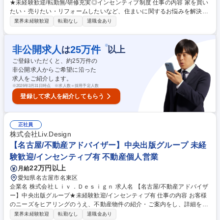
★未経験歓迎/転勤無/研修充実◎インセンティブ制度 仕事の内容 家を買い
たい・売りたい・リフォームしたいなど、住まいに関するお悩みを解決い
たします！数ヶ月間の研修を経て、下記の業務内容に就いていただきます
業界未経験歓迎
転勤なし
退職金あり
ので、未経験でも安心して始められる研修体制を整えています♪ ■お客様
の「どんな暮らしがしたいか」をお伺いし、ライフスタイルや希望のエリ
ア、予算などのニーズに合わせた住まいをご提案 ■新築や中古の住まいの
※
非公開求人
25
万件
は
以上
ご提案だけではなく、「中古住宅購入×リフォーム」というリノベーショ
ご登録いただくと、約
25
万件の
ンの選択肢も ■入社後は先輩がマンツーマンでサポートしますので、未経
非公開求人からご希望に沿った
験からプロを目指せる環境 ■強引な営業はなし！「あなたに任せて正解だ
求人をご紹介します。
った」と言われる喜びが、何よりのやりがいです★ 募集職種 【名古屋/営
※
2026年3月31日時点 ※求人数＝採用予定人数
業】中央出版G★未経験歓迎/転勤無/研修充実◎インセンティブ制度
登録して求人を紹介してもらう
正社員
株式会社Liv.Design
【名古屋/不動産アドバイザー】中央出版グループ 未経
験歓迎/インセンティブ有 不動産個人営業
22万円以上
月給
愛知県名古屋市名東区
企業名 株式会社Ｌｉｖ．Ｄｅｓｉｇｎ 求人名 【名古屋/不動産アドバイザ
ー】中央出版グループ★未経験歓迎/インセンティブ有 仕事の内容 お客様
のニーズをヒアリングのうえ、不動産物件の紹介・ご案内をし、詳細を知
りたいお客様へのアポイントをセッティングするお仕事です。先輩社員が
業界未経験歓迎
転勤なし
退職金あり