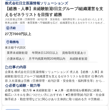
株式会社日立医薬情報ソリューションズ
【総務・人事】未経験歓迎/日立グループ/組織運営を支
えるゼネラリストを目指す 総務
入社直後は労務（労務管理・給与計算・安全衛生・福利厚生等）からお任せいたします。
将来は総務・採用・教育業務へ守備範囲を広げ、組織運営を支えるゼネラリストをめざせ
ます。
月給
27万7000円以上
勤務地
東京都千代田区
業界未経験歓迎
年間休日120日以上
資格取得支援あり
介護休暇あり
月平均残業時間20時間以内
未経験者歓迎
住宅手当あり
時短勤務あり
退職金あり
在宅OK
賞与あり
仕事の内容
育休あり
完全週休2日制
交通費支給
土日祝休み
寮・社宅あり
企業名 株式会社日立医薬情報ソリューションズ 求人名 【総務・人事】未
経験歓迎/日立グループ/組織運営を支えるゼネラリストを目指す 仕事の内
容 入社直後は労務（労務管理・給与計算・安全衛生・福利厚生等）からお
任せいたします。将来は総務・採用・教育業務へ守備範囲を広げ、組織運
必要な経験・能力等
営を支えるゼネラリストをめざせます。 ・初期業務：労働時間管理、給与
必要な経験・能力等 ★未経験歓迎！ ★人事・総務領域を横断的に経験し
計算、社会保険対応、福利厚生管理、安全衛生、健康経営推進等をお任せ
幅広いスキルを身につけたい方におすすめ！ ■労務管理(給与計算・社会保
します。ご経験に応じて、休職者管理など、幅広く経験を積んでいただき
険手続き・勤怠管理など)に関心があり主体的に取り組める方 ※労務経験
ます。 ・将来的な広がり：総務・採用・教育・税務対応・経営企画等。
者は早期にご活躍いただけます。 ■チームで仕事を推進できる方■将来は
★メンバーがマンツーマンで丁寧に教えるため、ご経験が浅くても安心！
マネジメント職として活躍したい 【尚可】■人事、労務、採用、教育業務