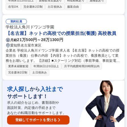
よびWebup作業などを行っていただきます。 【業務詳細】 ■FA機器に関
年間休日120日以上
資格取得支援あり
時短勤務あり
退職金あり
するマニュアル、販促資料の原稿執筆・編集・校正 ■動画コンテンツの編
在宅OK
完全週休2日制
土日祝休み
服装自由
集およびシナリオ作成 ■Webサイトへの掲載・更新作業 ■設計・営業部門
との連携、仕様書の内容確認 ■各種資料の改訂、進捗管理など 募集職種
名古屋/テクニカルライター/三菱電機G/マニュアル・販促資料の原稿執
契約社員
筆・編集
学校法人角川ドワンゴ学園
【名古屋】ネットの高校での授業担当(養護) 高校教員
21万500円～28万1300円
月給
愛知県名古屋市東区
企業名 学校法人角川ドワンゴ学園 求人名 【名古屋】ネットの高校での授
業担当（養護） 仕事の内容 【内容】ネットの高校で、養護教員として業
務をお願いします。 【詳細】■スクーリング対応（事前準備、事前架電、
相談対応、当日対応、事後措置 ■健康相談（架電業務） ■保健指導（保健
業界未経験歓迎
年間休日120日以上
月平均残業時間20時間以内
だより作成等） ■教員の相談対応 ■感染症等健康に関する情報整理 ■安全
完全週休2日制
土日祝休み
管理、安全指導 ■課外活動等の安全管理 ■日本スポーツ振興センター関連
業務 ■カウンセリング業務 等 募集職種 【名古屋】ネットの高校での授業
担当（養護）
求人探し
入社まで
から
サポートします！
求人の紹介をはじめ、書類添削や
面談対策、内定後の手続きまで
あなたの転職活動をサポートします。
登録してサポートを受ける