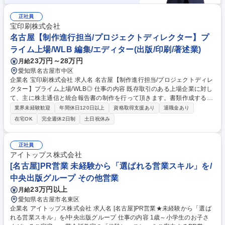
正社員
宝印刷株式会社
名古屋【制作進行担当/プロジェクトディレクター】プ
ライム上場/WLB 編集/エディター(出版/印刷/著述業)
23万円～28万円
月給
愛知県名古屋市中区
企業名 宝印刷株式会社 求人名 名古屋【制作進行担当/プロジェクトディレ
クター】プライム上場/WLB◎ 仕事の内容 既存取引のある上場企業に対し
て、主に株主通信と統合報告書の制作を行って頂きます。書類作成するに
あたり、顧客先担当者と打合せを重ね、企画・提案、納品までのトータル
業界未経験歓迎
年間休日120日以上
資格取得支援あり
退職金あり
サポート（制作管理）を行います。 上場企業が投資家や株主、行政に対し
在宅OK
完全週休2日制
土日祝休み
て行うディスクロージャー（情報開示）を支援しています。データ・印刷
物作成のトータルサポートを通じて信頼関係を構築していただきます。主
に取引のある顧客への提案ですが、新規上場を目指す企業のサポートもあ
正社員
ります。 【採用背景】近年、統合報告書のニーズが高まりをみせており、
アイトップス株式会社
より顧客期待に応えるための増員募集です。 募集職種 名古屋【制作進行
[名古屋]PR営業 未経験から「選ばれる営業スキル」を/
担当/プロジェクトディレクター】プライム上場/WLB◎
中央出版グループ その他営業
23万円以上
月給
愛知県名古屋市名東区
企業名 アイトップス株式会社 求人名 [名古屋]PR営業★未経験から「選ば
れる営業スキル」を/中央出版グループ 仕事の内容 1歳～小学生のお子さ