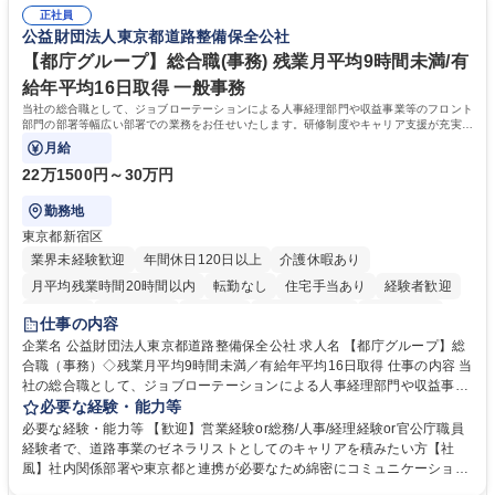
おりません。日々の事務処理を丁寧かつ正確に行える方を歓迎します。
業務をお任せします。残業も基本的には発生せず、ご自身のペースで業務
正社員
【働き方について】現在は週4日程度の在宅勤務を実施しており、ワーク
公益財団法人東京都道路整備保全公社
を進めやすく定着率の高い環境です。 募集職種 東京【経理・総務】週1日
ライフバランスを重視する方に最適な環境です（フルリモートも面接で相
出社程度のリモート中心/残業基本無/独立系ファーム
談可）。【求める人物像】幅広いバックオフィス業務に柔軟に対応でき、
【都庁グループ】総合職(事務) 残業月平均9時間未満/有
社内外と円滑にコミュニケーションを取りながら業務を推進できる方 学
給年平均16日取得 一般事務
歴・資格 学歴：大学院 大学 高専 短大 専修学校 高校 語学力： 資格：
当社の総合職として、ジョブローテーションによる人事経理部門や収益事業等のフロント
部門の部署等幅広い部署での業務をお任せいたします。研修制度やキャリア支援が充実し
ております！ ※下記業務詳細
月給
22万1500円～30万円
勤務地
東京都新宿区
業界未経験歓迎
年間休日120日以上
介護休暇あり
月平均残業時間20時間以内
転勤なし
住宅手当あり
経験者歓迎
研修あり
退職金あり
賞与あり
完全週休2日制
交通費支給
仕事の内容
駅近5分以内
資格取得手当あり
食事補助あり
企業名 公益財団法人東京都道路整備保全公社 求人名 【都庁グループ】総
合職（事務）◇残業月平均9時間未満／有給年平均16日取得 仕事の内容 当
社の総合職として、ジョブローテーションによる人事経理部門や収益事業
等のフロント部門の部署等幅広い部署での業務をお任せいたします。研修
必要な経験・能力等
制度やキャリア支援が充実しております！ ※下記業務詳細 【業務詳細】■
必要な経験・能力等 【歓迎】営業経験or総務/人事/経理経験or官公庁職員
管理部門：広報、人事、経理など当公社の運営に係る管理業務 ■収益部
経験者で、道路事業のゼネラリストとしてのキャリアを積みたい方【社
門：駐車場の新規開拓、管理運営、新宿駅西口広場の「イベントコーナ
風】社内関係部署や東京都と連携が必要なため綿密にコミュニケーション
ー」などの管理運営 ■道路部門：整備の急がれる骨格幹線道路や木造住宅
を図っています。 【業務の魅力】■幅広く携われる：総合職（事務）で