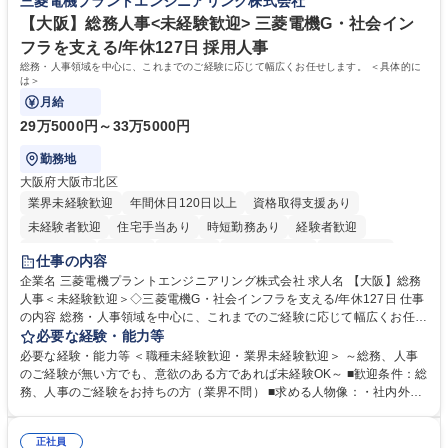
三菱電機プラントエンジニアリング株式会社
待され。組織を支えるスペシャリストとして、チームに貢献し、結果的に
社員から頼られる存在になることができます。平均19:30の退勤以降の業
【大阪】総務人事<未経験歓迎> 三菱電機G・社会イン
務の持ち帰りも禁止されており、メリハリのある働き方となります。 学
フラを支える/年休127日 採用人事
歴・資格 学歴：大学院 大学 高専 短大 語学力： 資格：
総務・人事領域を中心に、これまでのご経験に応じて幅広くお任せします。 ＜具体的に
は＞
月給
29万5000円～33万5000円
勤務地
大阪府大阪市北区
業界未経験歓迎
年間休日120日以上
資格取得支援あり
未経験者歓迎
住宅手当あり
時短勤務あり
経験者歓迎
退職金あり
在宅OK
賞与あり
完全週休2日制
交通費支給
仕事の内容
駅近5分以内
土日祝休み
服装自由
寮・社宅あり
食事補助あり
企業名 三菱電機プラントエンジニアリング株式会社 求人名 【大阪】総務
人事＜未経験歓迎＞◇三菱電機G・社会インフラを支える/年休127日 仕事
の内容 総務・人事領域を中心に、これまでのご経験に応じて幅広くお任せ
します。 ＜具体的には＞ ・総務/人事労務（給与・社保・勤怠管理など）
必要な経験・能力等
・採用・教育研修 ・福利厚生運用 など ※基本的には事務所勤務ですが、
必要な経験・能力等 ＜職種未経験歓迎・業界未経験歓迎＞ ～総務、人事
採用や教育等の業務内容により、関西圏以外への日帰り・宿泊を伴う国内
のご経験が無い方でも、意欲のある方であれば未経験OK～ ■歓迎条件：総
出張もございます。 ※担当業務を持ちつつ、お互いに助け合いながら、総
務、人事のご経験をお持ちの方（業界不問） ■求める人物像：・社内外の
務部という組織として協力しながら進める体制です。 募集職種 【大阪】
関係各部門との調整を率先して行い、業務を円滑に遂行できる協調性やコ
総務人事＜未経験歓迎＞◇三菱電機G・社会インフラを支える/年休127日
ミュニケーション能力を持っている方 ・人事総務領域に興味がありゼネラ
正社員
リスト志向をお持ちの方 学歴・資格 学歴：大学院 大学 語学力： 資格：