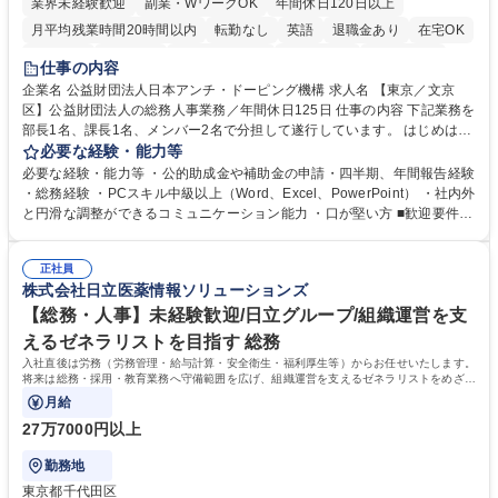
業界未経験歓迎
副業・WワークOK
年間休日120日以上
月平均残業時間20時間以内
転勤なし
英語
退職金あり
在宅OK
賞与あり
育休あり
完全週休2日制
交通費支給
土日祝休み
仕事の内容
食事補助あり
企業名 公益財団法人日本アンチ・ドーピング機構 求人名 【東京／文京
区】公益財団法人の総務人事業務／年間休日125日 仕事の内容 下記業務を
部長1名、課長1名、メンバー2名で分担して遂行しています。 はじめは担
当者として業務を覚えていただき、ゆくゆくはリーダーやマネージャーポ
必要な経験・能力等
ジションとして活躍いただくことを期待しています。 【総務・人事グルー
必要な経験・能力等 ・公的助成金や補助金の申請・四半期、年間報告経験
プの業務内容】 ・人事制度関連 ・採用活動 ・教育研修の企画、実行 ・勤
・総務経験 ・PCスキル中級以上（Word、Excel、PowerPoint） ・社内外
怠管理 ・官公庁への各種提出 ・法定の会議運営（評議員会、理事会） ・
と円滑な調整ができるコミュニケーション能力 ・口が堅い方 ■歓迎要件
コンプライアンス ・内部規程やルールの管理、整備、文書管理 ・契約関
・採用業務経験 ・英語に抵抗がない方 ・営業経験 学歴・資格 学歴：大学
連 ・衛生管理 ・防災関連・公的助成金の管理・オフィス、ファシリティ
院 大学 高専 短大 専修学校 高校 語学力： 資格：
管理 ・福利厚生関連 ・職員からの問合せ、相談対応 ・その他日常の総務
正社員
株式会社日立医薬情報ソリューションズ
業務全般 募集職種 【東京／文京区】公益財団法人の総務人事業務／年間
休日125日
【総務・人事】未経験歓迎/日立グループ/組織運営を支
えるゼネラリストを目指す 総務
入社直後は労務（労務管理・給与計算・安全衛生・福利厚生等）からお任せいたします。
将来は総務・採用・教育業務へ守備範囲を広げ、組織運営を支えるゼネラリストをめざせ
ます。
月給
27万7000円以上
勤務地
東京都千代田区