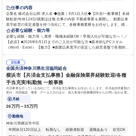
育休あり
完全週休2日制
交通費支給
土日祝休み
仕事の内容
企業名 株式会社山和 求人名 ◆急募｜9月1日入社◆【渋谷/一般事務】未経
験歓迎/年休124日/残業ほぼ無 仕事の内容 不動産事業を展開し、創業以来
黒字経営の安定基盤を持つ当社にて、各種事務業務をお任せします。残業
がほぼ発生せず、連続した日程の有給取得が可能なため、WLBを整えたい
必要な経験・能力等
方にお勧めの環境です！ 入社後はOJTを通じて丁寧に研修を行いますの
必要な経験・能力等 ＼業界・職種未経験OK！早期入社が可能な方へ！／
で、事務未経験の方でも安心して臨むことができます。 【業務詳細】■電
【必須】■2026年9月1日までのご入社が可能な方 ■基本的なPCスキル
話・来客対応 ■物件の鍵や社内の備品管理 ■データ入力や書類作成 ■契約
（Word・Excel） 【魅力】 ■創業以来黒字の安定した経営基盤で長期的に
書などのファイリング ■郵送物の仕訳・発送 など 募集職種 ◆急募｜9月1
安心して働ける環境 ■残業ほぼなしで働きやすさ抜群、プライベートとの
日入社◆【渋谷/一般事務】未経験歓迎/年休124日/残業ほぼ無
両立が可能 ■有給取得を積極的に推奨、年間10日程度の取得実績 ■1ヶ月
正社員
のOJTで業務を習得可能、未経験でもしっかりサポート 学歴・資格 学
全国共済神奈川県生活協同組合
歴：大学院 大学 高専 短大 語学力： 資格：
横浜市【共済金支払事務】金融保険業界経験歓迎/各種
手当充実/転勤無 一般事務
共済事業を行っている当社にて、共済金支払事務をお任せいたします。共済金請求書類の
受付・内容確認・審査・データ入力のほか、加入者様や医療機関等からの問い合わせ電話
対応や書類発送等を担当します。
月給
26万円～35万円
勤務地
神奈川県横浜市中区
年間休日120日以上
転勤なし
経験者歓迎
退職金あり
在宅OK