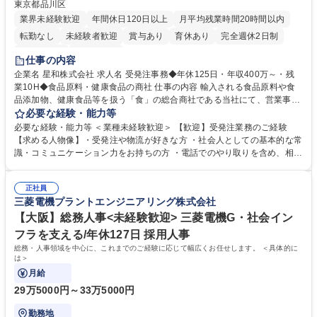
東京都品川区
業界未経験歓迎
年間休日120日以上
月平均残業時間20時間以内
転勤なし
未経験者歓迎
賞与あり
育休あり
完全週休2日制
交通費支給
土日祝休み
仕事の内容
企業名 星和株式会社 求人名 受発注事務◆年休125日・年収400万～・残
業10H◆食品原料・健康食品の商社 仕事の内容 輸入される食品原料や食
品添加物、健康食品等を扱う「食」の総合商社である当社にて、営業事務
として営業サポートや書類作成、データ入力、電話対応などの業務をお任
必要な経験・能力等
せします。 ・受注／出荷指示／売上管理／仕入管理／在庫管理／お客様や
必要な経験・能力等 ＜業種未経験歓迎＞ 【歓迎】受発注業務のご経験
倉庫と電話確認など、販売に関わる事務、営業サポートをお願いします。
【求める人物像】・受発注や物流が好きな方 ・社会人としての基本的な常
・入社後は商品について覚えることから始め、先輩社員OJTと共に業務を
識・コミュニケーション力をお持ちの方 ・電話でのやり取りを含め、相手
進めて頂きます。未経験から始めた方も多数活躍中です。 [業務内容の変
の要件を正しく理解し対応できる方 ・数量・在庫・出荷数などの数値を正
更の範囲:会社の定める業務] 募集職種 受発注事務◆年休125日・年収400
確に扱う業務に抵抗がない方 ・PCを業務で日常的に使用しており、四則
万～・残業10H◆食品原料・健康食品の商社
正社員
演算ができる方 ・業務ルールや指示を理解し、行動できる方 学歴・資格
三菱電機プラントエンジニアリング株式会社
学歴：大学院 大学 短大 語学力： 資格：
【大阪】総務人事<未経験歓迎> 三菱電機G・社会イン
フラを支える/年休127日 採用人事
総務・人事領域を中心に、これまでのご経験に応じて幅広くお任せします。 ＜具体的に
は＞
月給
29万5000円～33万5000円
勤務地