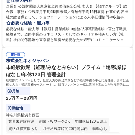
仕事の内容
駅近5分以内
資格取得手当あり
食事補助あり
企業名 公益財団法人東京都道路整備保全公社 求人名 【都庁グループ】総
合職（事務）◇残業月平均9時間未満／有給年平均16日取得 仕事の内容 当
社の総合職として、ジョブローテーションによる人事経理部門や収益事業
等のフロント部門の部署等幅広い部署での業務をお任せいたします。研修
必要な経験・能力等
制度やキャリア支援が充実しております！ ※下記業務詳細 【業務詳細】■
必要な経験・能力等 【歓迎】営業経験or総務/人事/経理経験or官公庁職員
管理部門：広報、人事、経理など当公社の運営に係る管理業務 ■収益部
経験者で、道路事業のゼネラリストとしてのキャリアを積みたい方【社
門：駐車場の新規開拓、管理運営、新宿駅西口広場の「イベントコーナ
風】社内関係部署や東京都と連携が必要なため綿密にコミュニケーション
ー」などの管理運営 ■道路部門：整備の急がれる骨格幹線道路や木造住宅
を図っています。 【業務の魅力】■幅広く携われる：総合職（事務）で
密集地域の特定整備路線の用地取得、道路に関する普及啓発事業、都内の
は、駐車場の管理運営や道路用地の取得、公益財団法人の中枢を担う管理
道路施設や道路工事現場の見学ツアー事業 ※入社後は上記いずれかの部門
正社員
部門など多岐に渡る業務を経験できます。 ■様々なプロジェクト：駐車場
株式会社ネオジャパン
へ配属。※業務内容変更の範囲：会社の定める業務 募集職種 【都庁グル
事業の他、新宿駅西口広場内に設置された照明を兼ねた広告「ブライトサ
ープ】総合職（事務）◇残業月平均9時間未満／有給年平均16日取得
イン」の管理運営を行うなど、事業収益を生み出す活動を積極的に行って
未経験歓迎【経理/みなとみらい】プライム上場/残業ほ
います。 学歴・資格 学歴：大学院 大学 高専 短大 専修学校 高校 語学力：
ぼなし/年休123日 管理会計
資格：
経理部門メンバーとして、仕訳入力や振込業務などの経理事務を中心にお任せ。まずは正
確な入力・確認業務からスタートし、既存メンバーと一緒に業務を進めながら段階的に経
理知識を身につけていただきます。
月給
25万円～28万円
勤務地
神奈川県横浜市西区
業界未経験歓迎
副業・WワークOK
年間休日120日以上
資格取得支援あり
月平均残業時間20時間以内
転勤なし