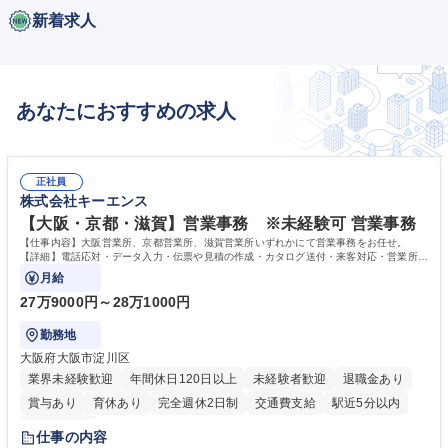
新着求人
あなたにおすすめの求人
正社員
株式会社キーエンス
【大阪・京都・滋賀】営業事務 ※未経験可 営業事務
【仕事内容】大阪営業所、京都営業所、滋賀営業所いずれかにて営業事務をお任せ。
【詳細】電話応対・データ入力・伝票や見積の作成・カタログ送付・来客対応・営業所内
で発生する事務業務や業務改善をお任せ。
月給
27万9000円～28万1000円
勤務地
大阪府大阪市淀川区
業界未経験歓迎
年間休日120日以上
未経験者歓迎
退職金あり
賞与あり
育休あり
完全週休2日制
交通費支給
駅近5分以内
土日祝休み
仕事の内容