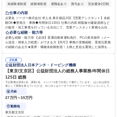
未経験者歓迎
経験者歓迎
退職金あり
賞与あり
完全週休2日制
交通費支給
駅近5分以内
土日祝休み
仕事の内容
企業名 ソーゴー株式会社 求人名 東京都品川区【営業アシスタント】未経
験OK◆受発注・事務◆年間休日130日 仕事の内容 樹脂板や建築資材など
の販売・加工事業を行っている当社にて、営業アシスタント業務をお任せ
いたします。注文対応やWebデータの出力、各所への発注・加工依頼のほ
必要な経験・能力等
か、電話・メール対応等の事務業務を担当します。 ■受注・発注業務：FA
必要な経験・能力等 【必須】普通自動車運転免許、PCの基本操作（メー
Xによる注文対応、Web発注データのプリントアウト、各仕入先・協力会
ル送信・簡単入力程度）ができる方【尚可】事務の実務経験、受発注業務
社への発注および加工依頼等 ■納品書・請求書の作成および発送手配 ■商
の経験のある方★業界・職種未経験歓迎！人柄と意欲を重視した採用を行
品手配・在庫確認・納期調整 ■電話・メールでの問い合わせ対応および付
っています。 【要件】未経験歓迎！未経験からスタートして長く勤務する
随する事務全般 ※高度なPCスキルは不要です。【業務内容の変更範囲】
社員が多数在籍しています。 【求める人物像】納期優先の業界のため状況
当社の指定する業務 募集職種 東京都品川区【営業アシスタント】未経験O
正社員
変化に臨機応変かつ柔軟に対応できる方、約束を守り正確に作業を進めら
公益財団法人日本アンチ・ドーピング機構
K◆受発注・事務◆年間休日130日
れる方を求めています。高度なPCスキルや関数知識は一切不要です。丁
寧な指導体制が整っているため、安心してお仕事をスタートしていただけ
【東京/文京区】公益財団法人の総務人事業務/年間休日
ます。 学歴・資格 学歴：大学院 大学 高専 短大 専修学校 高校 語学力：
125日 総務
資格：
下記業務を部長1名、課長1名、メンバー2名で分担して遂行しています。 はじめは担当
者として業務を覚えていただき、ゆくゆくはリーダーやマネージャーポジションとして活
躍いただくことを期待しています。
月給
27万円～35万円
勤務地
東京都文京区