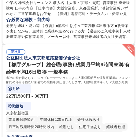
企業名 株式会社キーエンス 求人名 【大阪・京都・滋賀】営業事務 ※未経
験可 仕事の内容 【仕事内容】大阪営業所、京都営業所、滋賀営業所いず
れかにて営業事務をお任せ。 【詳細】電話応対・データ入力・伝票や見積
の作成・カタログ送付・来客対応・営業所内で発生する事務業務や業務改
必要な経験・能力等
善をお任せ。 【教育制度】ご入社後、育成担当とペアになりながらOJTに
必要な経験・能力等 【必須】■協調性を持って業務推進出来る方 ■改善案
て業務を覚えていただくことが可能です。業務システムがきちんと構築さ
を出しながら、主体的に業務を進めて行ける方 【過去のご入社事例】人材
れているため、スムーズに仕事に慣れることができる環境です。また、
派遣業界や保育業界等、メーカー以外、営業事務未経験者の入社実績有
「チームで成果を出す文化」があり、良いやり方を積極的に共有しながら
【当社の事務職について】単なる事務ではなく主体性を発揮したサポート
常に改善を目指す風土のため、安心して業務に取り組んでいただけます。
により、キーエンスの付加価値向上に貢献します。ベースの定型業務に加
募集職種 【大阪・京都・滋賀】営業事務 ※未経験可
正社員
えて、お客様や社員の状況に合わせ、能動的なサポート、改善の動きも期
公益財団法人東京都道路整備保全公社
待され。組織を支えるスペシャリストとして、チームに貢献し、結果的に
社員から頼られる存在になることができます。平均19:30の退勤以降の業
【都庁グループ】総合職(事務) 残業月平均9時間未満/有
務の持ち帰りも禁止されており、メリハリのある働き方となります。 学
給年平均16日取得 一般事務
歴・資格 学歴：大学院 大学 高専 短大 語学力： 資格：
当社の総合職として、ジョブローテーションによる人事経理部門や収益事業等のフロント
部門の部署等幅広い部署での業務をお任せいたします。研修制度やキャリア支援が充実し
ております！ ※下記業務詳細
月給
22万1500円～30万円
勤務地
東京都新宿区
業界未経験歓迎
年間休日120日以上
介護休暇あり
月平均残業時間20時間以内
転勤なし
住宅手当あり
経験者歓迎
研修あり
退職金あり
賞与あり
完全週休2日制
交通費支給