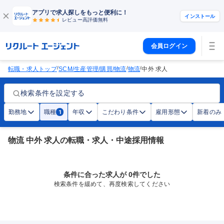
アプリで求人探しをもっと便利に！
インストール
レビュー高評価
無料
会員ログイン
/
/
/
転職・求人トップ
SCM/生産管理/購買/物流
物流
中外 求人
検索条件を設定する
勤務地
職種
年収
こだわり条件
雇用形態
新着のみ
1
物流 中外 求人の転職・求人・中途採用情報
条件に合った求人が 0件でした
検索条件を緩めて、再度検索してください