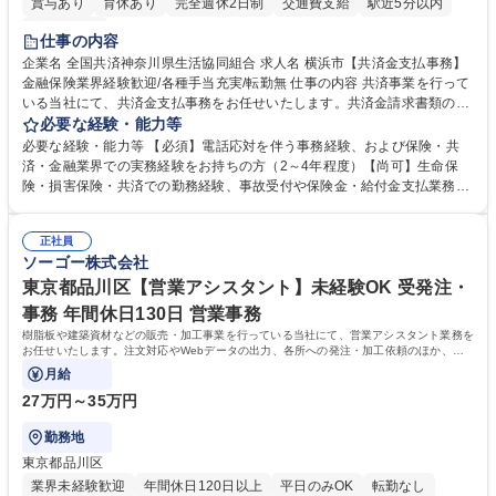
賞与あり
育休あり
完全週休2日制
交通費支給
駅近5分以内
土日祝休み
仕事の内容
企業名 全国共済神奈川県生活協同組合 求人名 横浜市【共済金支払事務】
金融保険業界経験歓迎/各種手当充実/転勤無 仕事の内容 共済事業を行って
いる当社にて、共済金支払事務をお任せいたします。共済金請求書類の受
付・内容確認・審査・データ入力のほか、加入者様や医療機関等からの問
必要な経験・能力等
い合わせ電話対応や書類発送等を担当します。 ■共済金請求書類の受付、
必要な経験・能力等 【必須】電話応対を伴う事務経験、および保険・共
内容確認、および共済金支払に関する審査・事務処理業務全般を担当 ■専
済・金融業界での実務経験をお持ちの方（2～4年程度）【尚可】生命保
用システムへのデータ入力、各種必要書類の作成・発送作業 ■加入者様や
険・損害保険・共済での勤務経験、事故受付や保険金・給付金支払業務経
医療機関等からの各種問い合わせに対する丁寧かつ迅速な電話応対 ■現場
験がある方 【求める人物像】■相手の立場に立った丁寧な対応ができる方
調査の対応および業務プロセスの改善活動 【業務内容の変更範囲】当社の
■チームワークを大切にし、素直に学べる方★外勤の保険営業から内勤事
指定する業務 募集職種 横浜市【共済金支払事務】金融保険業界経験歓迎/
正社員
務へのキャリアチェンジ希望者も大歓迎です！ 学歴・資格 学歴：大学院
ソーゴー株式会社
各種手当充実/転勤無
大学 高専 短大 専修学校 高校 語学力： 資格：
東京都品川区【営業アシスタント】未経験OK 受発注・
事務 年間休日130日 営業事務
樹脂板や建築資材などの販売・加工事業を行っている当社にて、営業アシスタント業務を
お任せいたします。注文対応やWebデータの出力、各所への発注・加工依頼のほか、電
話・メール対応等の事務業務を担当します。
月給
27万円～35万円
勤務地
東京都品川区
業界未経験歓迎
年間休日120日以上
平日のみOK
転勤なし