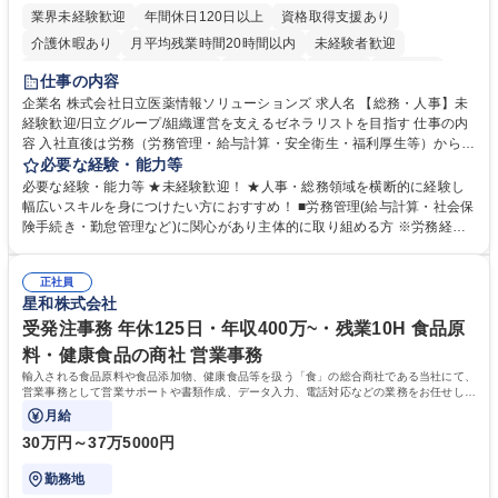
業界未経験歓迎
年間休日120日以上
資格取得支援あり
介護休暇あり
月平均残業時間20時間以内
未経験者歓迎
住宅手当あり
時短勤務あり
退職金あり
在宅OK
賞与あり
仕事の内容
育休あり
完全週休2日制
交通費支給
土日祝休み
寮・社宅あり
企業名 株式会社日立医薬情報ソリューションズ 求人名 【総務・人事】未
経験歓迎/日立グループ/組織運営を支えるゼネラリストを目指す 仕事の内
容 入社直後は労務（労務管理・給与計算・安全衛生・福利厚生等）からお
任せいたします。将来は総務・採用・教育業務へ守備範囲を広げ、組織運
必要な経験・能力等
営を支えるゼネラリストをめざせます。 ・初期業務：労働時間管理、給与
必要な経験・能力等 ★未経験歓迎！ ★人事・総務領域を横断的に経験し
計算、社会保険対応、福利厚生管理、安全衛生、健康経営推進等をお任せ
幅広いスキルを身につけたい方におすすめ！ ■労務管理(給与計算・社会保
します。ご経験に応じて、休職者管理など、幅広く経験を積んでいただき
険手続き・勤怠管理など)に関心があり主体的に取り組める方 ※労務経験
ます。 ・将来的な広がり：総務・採用・教育・税務対応・経営企画等。
者は早期にご活躍いただけます。 ■チームで仕事を推進できる方■将来は
★メンバーがマンツーマンで丁寧に教えるため、ご経験が浅くても安心！
マネジメント職として活躍したい 【尚可】■人事、労務、採用、教育業務
幅広く経験を積みたい意欲がある方に最適な環境です。 募集職種 【総
正社員
のご経験 ■労務管理（給与計算・社会保険手続き・勤怠管理など）の経験
星和株式会社
務・人事】未経験歓迎/日立グループ/組織運営を支えるゼネラリストを目
■衛生管理者の資格をお持ちの方 学歴・資格 学歴：大学院 大学 高専 短大
指す
専修学校 高校 語学力： 資格：
受発注事務 年休125日・年収400万~・残業10H 食品原
料・健康食品の商社 営業事務
輸入される食品原料や食品添加物、健康食品等を扱う「食」の総合商社である当社にて、
営業事務として営業サポートや書類作成、データ入力、電話対応などの業務をお任せしま
す。
月給
30万円～37万5000円
勤務地