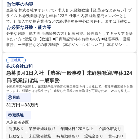
未経験者歓迎
時短勤務あり
退職金あり
在宅OK
賞与あり
仕事の内容
完全週休2日制
交通費支給
駅近5分以内
土日祝休み
服装自由
企業名 株式会社ネオジャパン 求人名 未経験歓迎【経理/みなとみらい】プ
ライム上場/残業ほぼなし/年休123日 仕事の内容 経理部門メンバーとし
寮・社宅あり
て、仕訳入力や振込業務などの経理事務を中心にお任せ。まずは正確な入
力・確認業務からスタートし、既存メンバーと一緒に業務を進めながら段
必要な経験・能力等
階的に経理知識を身につけていただきます。 【具体的には】 ■社内稟議に
必要な経験・能力等 ※未経験の方も応募可能。経理職としてキャリアを築
基づく仕訳入力 ■月末の振込業務 ■明細作成 ■伝票処理、記帳業務 ■既存
きたい方は歓迎◎ 【歓迎】■日商簿記資格をお持ちの方 ■経理事務、営業
メンバーの業務サポート 【将来的には】 ■月次決算補助 ■四半期・年次決
事務、一般事務などの事務経験 【本ポジションについて】 本ポジション
算補助 ■有価証券報告書など開示資料作成補助 ■海外子会社を含む連結決
の魅力は、プライム上場企業の経理部門で、未経験から経理キャリアをス
算補助 ※3～5年程度を目安に、徐々に決算業務へ業務範囲を広げていく
タートできる点です。まずは仕訳入力や振込業務など基礎的な業務から担
想定です。 募集職種 未経験歓迎【経理/みなとみらい】プライム上場/残業
正社員
当し、3～5年をかけて月次決算・四半期決算・開示資料作成補助などへス
株式会社山和
ほぼなし/年休123日
テップアップできます。また、残業は通常月ほぼなく、決算月でも10時間
未満のため、無理なく経理として専門性を身につけられる環境です。 学
急募|9月1日入社 【渋谷/一般事務】未経験歓迎/年休124
歴・資格 学歴：大学院 大学 高専 短大 専修学校 高校 語学力： 資格：日商
日/残業ほぼ無 一般事務
簿記検定1級 日商簿記検定2級
不動産事業を展開し、創業以来黒字経営の安定基盤を持つ当社にて、各種事務業務をお任
せします。残業がほぼ発生せず、連続した日程の有給取得が可能なため、WLBを整えた
い方にお勧めの環境です！
月給
31万円～33万円
勤務地
東京都渋谷区
制服あり
業界未経験歓迎
年間休日120日以上
介護休暇あり
転勤なし
未経験者歓迎
時短勤務あり
退職金あり
賞与あり