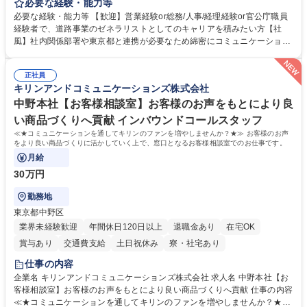
等のフロント部門の部署等幅広い部署での業務をお任せいたします。研修
必要な経験・能力等
制度やキャリア支援が充実しております！ ※下記業務詳細 【業務詳細】■
必要な経験・能力等 【歓迎】営業経験or総務/人事/経理経験or官公庁職員
管理部門：広報、人事、経理など当公社の運営に係る管理業務 ■収益部
経験者で、道路事業のゼネラリストとしてのキャリアを積みたい方【社
門：駐車場の新規開拓、管理運営、新宿駅西口広場の「イベントコーナ
風】社内関係部署や東京都と連携が必要なため綿密にコミュニケーション
ー」などの管理運営 ■道路部門：整備の急がれる骨格幹線道路や木造住宅
を図っています。 【業務の魅力】■幅広く携われる：総合職（事務）で
密集地域の特定整備路線の用地取得、道路に関する普及啓発事業、都内の
は、駐車場の管理運営や道路用地の取得、公益財団法人の中枢を担う管理
道路施設や道路工事現場の見学ツアー事業 ※入社後は上記いずれかの部門
正社員
部門など多岐に渡る業務を経験できます。 ■様々なプロジェクト：駐車場
キリンアンドコミュニケーションズ株式会社
へ配属。※業務内容変更の範囲：会社の定める業務 募集職種 【都庁グル
事業の他、新宿駅西口広場内に設置された照明を兼ねた広告「ブライトサ
ープ】総合職（事務）◇残業月平均9時間未満／有給年平均16日取得
イン」の管理運営を行うなど、事業収益を生み出す活動を積極的に行って
中野本社【お客様相談室】お客様のお声をもとにより良
います。 学歴・資格 学歴：大学院 大学 高専 短大 専修学校 高校 語学力：
い商品づくりへ貢献 インバウンドコールスタッフ
資格：
≪★コミュニケーションを通してキリンのファンを増やしませんか？★≫ お客様のお声
をより良い商品づくりに活かしていく上で、窓口となるお客様相談室でのお仕事です。
月給
30万円
勤務地
東京都中野区
業界未経験歓迎
年間休日120日以上
退職金あり
在宅OK
賞与あり
交通費支給
土日祝休み
寮・社宅あり
仕事の内容
企業名 キリンアンドコミュニケーションズ株式会社 求人名 中野本社【お
客様相談室】お客様のお声をもとにより良い商品づくりへ貢献 仕事の内容
≪★コミュニケーションを通してキリンのファンを増やしませんか？★≫