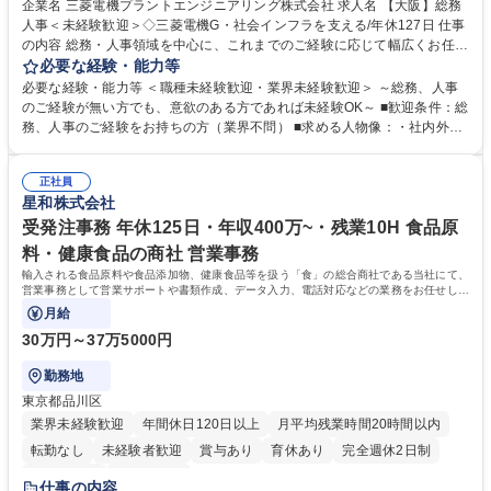
企業名 三菱電機プラントエンジニアリング株式会社 求人名 【大阪】総務
人事＜未経験歓迎＞◇三菱電機G・社会インフラを支える/年休127日 仕事
の内容 総務・人事領域を中心に、これまでのご経験に応じて幅広くお任せ
します。 ＜具体的には＞ ・総務/人事労務（給与・社保・勤怠管理など）
必要な経験・能力等
・採用・教育研修 ・福利厚生運用 など ※基本的には事務所勤務ですが、
必要な経験・能力等 ＜職種未経験歓迎・業界未経験歓迎＞ ～総務、人事
採用や教育等の業務内容により、関西圏以外への日帰り・宿泊を伴う国内
のご経験が無い方でも、意欲のある方であれば未経験OK～ ■歓迎条件：総
出張もございます。 ※担当業務を持ちつつ、お互いに助け合いながら、総
務、人事のご経験をお持ちの方（業界不問） ■求める人物像：・社内外の
務部という組織として協力しながら進める体制です。 募集職種 【大阪】
関係各部門との調整を率先して行い、業務を円滑に遂行できる協調性やコ
総務人事＜未経験歓迎＞◇三菱電機G・社会インフラを支える/年休127日
ミュニケーション能力を持っている方 ・人事総務領域に興味がありゼネラ
正社員
リスト志向をお持ちの方 学歴・資格 学歴：大学院 大学 語学力： 資格：
星和株式会社
受発注事務 年休125日・年収400万~・残業10H 食品原
料・健康食品の商社 営業事務
輸入される食品原料や食品添加物、健康食品等を扱う「食」の総合商社である当社にて、
営業事務として営業サポートや書類作成、データ入力、電話対応などの業務をお任せしま
す。
月給
30万円～37万5000円
勤務地
東京都品川区
業界未経験歓迎
年間休日120日以上
月平均残業時間20時間以内
転勤なし
未経験者歓迎
賞与あり
育休あり
完全週休2日制
交通費支給
土日祝休み
仕事の内容