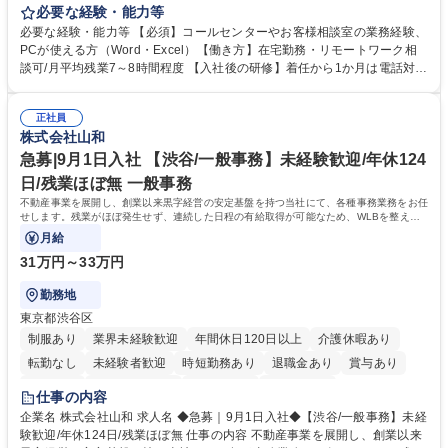
お客様のお声をより良い商品づくりに活かしていく上で、窓口となるお客
必要な経験・能力等
様相談室でのお仕事です。 日々お客様からいただくキリングループへのご
必要な経験・能力等 【必須】コールセンターやお客様相談室の業務経験、
意見を、企業活動に活かしています。お客様からの声に迅速かつ誠意をも
PCが使える方（Word・Excel）【働き方】在宅勤務・リモートワーク相
って対応、情報提供するとともにグループ内活動に反映しています。 【具
談可/月平均残業7～8時間程度 【入社後の研修】着任から1か月は電話対応
体的には】電話応対、メール、お手紙対応、ご指摘品調査報告書作成、有
のOJTを中心に実施し、電話対応に慣れた段階でメール・手紙のOJTを実
人チャットボット対応など。 【1日の対応件数】■電話：月間一人当たり
施する予定です。独り立ち以降もしっかりフォローする体制を整えていま
平均100件前後■メール・手紙：同上40件前後 募集職種 中野本社【お客様
正社員
すのでご安心ください。 【当社について】キリングループの広報機能を担
株式会社山和
相談室】お客様のお声をもとにより良い商品づくりへ貢献
う会社として、お客様との出会いを大切にし、磨き上げたホスピタリティ
を込めてコミュニケーションをとりながら広報関連業務を行っておりま
急募|9月1日入社 【渋谷/一般事務】未経験歓迎/年休124
す。 学歴・資格 学歴：大学院 大学 高専 短大 専修学校 高校 語学力： 資
日/残業ほぼ無 一般事務
格：
不動産事業を展開し、創業以来黒字経営の安定基盤を持つ当社にて、各種事務業務をお任
せします。残業がほぼ発生せず、連続した日程の有給取得が可能なため、WLBを整えた
い方にお勧めの環境です！
月給
31万円～33万円
勤務地
東京都渋谷区
制服あり
業界未経験歓迎
年間休日120日以上
介護休暇あり
転勤なし
未経験者歓迎
時短勤務あり
退職金あり
賞与あり
育休あり
完全週休2日制
交通費支給
土日祝休み
仕事の内容
企業名 株式会社山和 求人名 ◆急募｜9月1日入社◆【渋谷/一般事務】未経
験歓迎/年休124日/残業ほぼ無 仕事の内容 不動産事業を展開し、創業以来