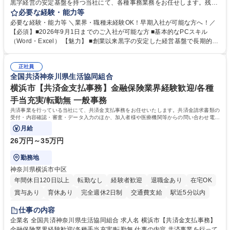
黒字経営の安定基盤を持つ当社にて、各種事務業務をお任せします。残業
がほぼ発生せず、連続した日程の有給取得が可能なため、WLBを整えたい
必要な経験・能力等
方にお勧めの環境です！ 入社後はOJTを通じて丁寧に研修を行いますの
必要な経験・能力等 ＼業界・職種未経験OK！早期入社が可能な方へ！／
で、事務未経験の方でも安心して臨むことができます。 【業務詳細】■電
【必須】■2026年9月1日までのご入社が可能な方 ■基本的なPCスキル
話・来客対応 ■物件の鍵や社内の備品管理 ■データ入力や書類作成 ■契約
（Word・Excel） 【魅力】 ■創業以来黒字の安定した経営基盤で長期的に
書などのファイリング ■郵送物の仕訳・発送 など 募集職種 ◆急募｜9月1
安心して働ける環境 ■残業ほぼなしで働きやすさ抜群、プライベートとの
日入社◆【渋谷/一般事務】未経験歓迎/年休124日/残業ほぼ無
両立が可能 ■有給取得を積極的に推奨、年間10日程度の取得実績 ■1ヶ月
正社員
のOJTで業務を習得可能、未経験でもしっかりサポート 学歴・資格 学
全国共済神奈川県生活協同組合
歴：大学院 大学 高専 短大 語学力： 資格：
横浜市【共済金支払事務】金融保険業界経験歓迎/各種
手当充実/転勤無 一般事務
共済事業を行っている当社にて、共済金支払事務をお任せいたします。共済金請求書類の
受付・内容確認・審査・データ入力のほか、加入者様や医療機関等からの問い合わせ電話
対応や書類発送等を担当します。
月給
26万円～35万円
勤務地
神奈川県横浜市中区
年間休日120日以上
転勤なし
経験者歓迎
退職金あり
在宅OK
賞与あり
育休あり
完全週休2日制
交通費支給
駅近5分以内
土日祝休み
仕事の内容
企業名 全国共済神奈川県生活協同組合 求人名 横浜市【共済金支払事務】
金融保険業界経験歓迎/各種手当充実/転勤無 仕事の内容 共済事業を行って