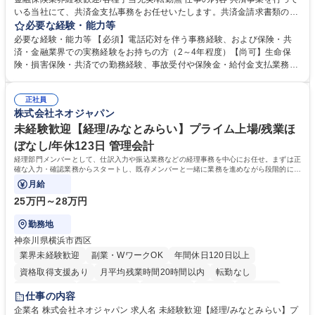
いる当社にて、共済金支払事務をお任せいたします。共済金請求書類の受
付・内容確認・審査・データ入力のほか、加入者様や医療機関等からの問
必要な経験・能力等
い合わせ電話対応や書類発送等を担当します。 ■共済金請求書類の受付、
必要な経験・能力等 【必須】電話応対を伴う事務経験、および保険・共
内容確認、および共済金支払に関する審査・事務処理業務全般を担当 ■専
済・金融業界での実務経験をお持ちの方（2～4年程度）【尚可】生命保
用システムへのデータ入力、各種必要書類の作成・発送作業 ■加入者様や
険・損害保険・共済での勤務経験、事故受付や保険金・給付金支払業務経
医療機関等からの各種問い合わせに対する丁寧かつ迅速な電話応対 ■現場
験がある方 【求める人物像】■相手の立場に立った丁寧な対応ができる方
調査の対応および業務プロセスの改善活動 【業務内容の変更範囲】当社の
■チームワークを大切にし、素直に学べる方★外勤の保険営業から内勤事
指定する業務 募集職種 横浜市【共済金支払事務】金融保険業界経験歓迎/
正社員
務へのキャリアチェンジ希望者も大歓迎です！ 学歴・資格 学歴：大学院
株式会社ネオジャパン
各種手当充実/転勤無
大学 高専 短大 専修学校 高校 語学力： 資格：
未経験歓迎【経理/みなとみらい】プライム上場/残業ほ
ぼなし/年休123日 管理会計
経理部門メンバーとして、仕訳入力や振込業務などの経理事務を中心にお任せ。まずは正
確な入力・確認業務からスタートし、既存メンバーと一緒に業務を進めながら段階的に経
理知識を身につけていただきます。
月給
25万円～28万円
勤務地
神奈川県横浜市西区
業界未経験歓迎
副業・WワークOK
年間休日120日以上
資格取得支援あり
月平均残業時間20時間以内
転勤なし
未経験者歓迎
時短勤務あり
退職金あり
在宅OK
賞与あり
仕事の内容
完全週休2日制
交通費支給
駅近5分以内
土日祝休み
服装自由
企業名 株式会社ネオジャパン 求人名 未経験歓迎【経理/みなとみらい】プ