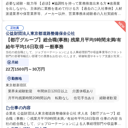
善をお任せ。 【教育制度】ご入社後、育成担当とペアになりながらOJTに
必要な経験・能力等 【必須】■協調性を持って業務推進出来る方 ■改善案
て業務を覚えていただくことが可能です。業務システムがきちんと構築さ
を出しながら、主体的に業務を進めて行ける方 【過去のご入社事例】人材
れているため、スムーズに仕事に慣れることができる環境です。また、
派遣業界や保育業界等、メーカー以外、営業事務未経験者の入社実績有
「チームで成果を出す文化」があり、良いやり方を積極的に共有しながら
【当社の事務職について】単なる事務ではなく主体性を発揮したサポート
常に改善を目指す風土のため、安心して業務に取り組んでいただけます。
により、キーエンスの付加価値向上に貢献します。ベースの定型業務に加
募集職種 【大阪・京都・滋賀】営業事務 ※未経験可
正社員
えて、お客様や社員の状況に合わせ、能動的なサポート、改善の動きも期
公益財団法人東京都道路整備保全公社
待され。組織を支えるスペシャリストとして、チームに貢献し、結果的に
社員から頼られる存在になることができます。平均19:30の退勤以降の業
【都庁グループ】総合職(事務) 残業月平均9時間未満/有
務の持ち帰りも禁止されており、メリハリのある働き方となります。 学
給年平均16日取得 一般事務
歴・資格 学歴：大学院 大学 高専 短大 語学力： 資格：
当社の総合職として、ジョブローテーションによる人事経理部門や収益事業等のフロント
部門の部署等幅広い部署での業務をお任せいたします。研修制度やキャリア支援が充実し
ております！ ※下記業務詳細
月給
22万1500円～30万円
勤務地
東京都新宿区
業界未経験歓迎
年間休日120日以上
介護休暇あり
月平均残業時間20時間以内
転勤なし
住宅手当あり
経験者歓迎
研修あり
退職金あり
賞与あり
完全週休2日制
交通費支給
仕事の内容
駅近5分以内
資格取得手当あり
食事補助あり
企業名 公益財団法人東京都道路整備保全公社 求人名 【都庁グループ】総
合職（事務）◇残業月平均9時間未満／有給年平均16日取得 仕事の内容 当
社の総合職として、ジョブローテーションによる人事経理部門や収益事業