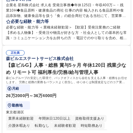
企業名 星和株式会社 求人名 受発注事務◆年休125日・年収400万～・残
業10H◆食品原料・健康食品の商社 仕事の内容 輸入される食品原料や食
品添加物、健康食品等を扱う「食」の総合商社である当社にて、営業事務
として営業サポートや書類作成、データ入力、電話対応などの業務をお任
必要な経験・能力等
せします。 ・受注／出荷指示／売上管理／仕入管理／在庫管理／お客様や
必要な経験・能力等 ＜業種未経験歓迎＞ 【歓迎】受発注業務のご経験
倉庫と電話確認など、販売に関わる事務、営業サポートをお願いします。
【求める人物像】・受発注や物流が好きな方 ・社会人としての基本的な常
・入社後は商品について覚えることから始め、先輩社員OJTと共に業務を
識・コミュニケーション力をお持ちの方 ・電話でのやり取りを含め、相手
進めて頂きます。未経験から始めた方も多数活躍中です。 [業務内容の変
の要件を正しく理解し対応できる方 ・数量・在庫・出荷数などの数値を正
更の範囲:会社の定める業務] 募集職種 受発注事務◆年休125日・年収400
確に扱う業務に抵抗がない方 ・PCを業務で日常的に使用しており、四則
万～・残業10H◆食品原料・健康食品の商社
正社員
演算ができる方 ・業務ルールや指示を理解し、行動できる方 学歴・資格
森ビルエステートサービス株式会社
学歴：大学院 大学 短大 語学力： 資格：
【森ビルG】人事・総務 賞与5ヶ月 年休120日 残業少な
め リモート可 福利厚生/労務/給与管理人事
森ビルグループの安定した環境で、バックオフィスから会社を支える人事・総務をお任せ
します。 労務と総務の業務をバランスよく担当し、ゆくゆくは制度改定などのコア業務
にも挑戦できる、やりがいある環境です。
月給
26万2000円～36万4000円
勤務地
東京都港区
業界未経験歓迎
年間休日120日以上
資格取得支援あり
介護休暇あり
転勤なし
未経験者歓迎
時短勤務あり
経験者歓迎
退職金あり
在宅OK
賞与あり
育休あり