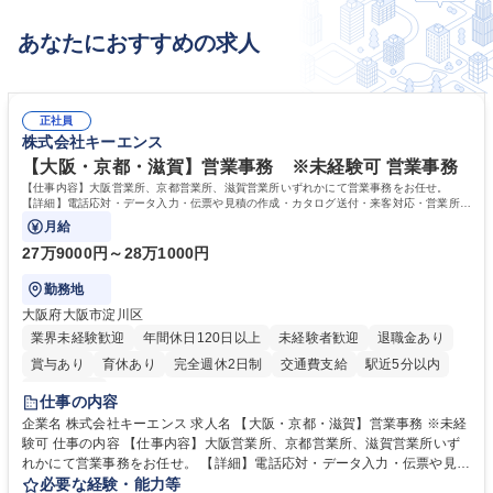
あなたにおすすめの求人
正社員
株式会社キーエンス
【大阪・京都・滋賀】営業事務 ※未経験可 営業事務
【仕事内容】大阪営業所、京都営業所、滋賀営業所いずれかにて営業事務をお任せ。
【詳細】電話応対・データ入力・伝票や見積の作成・カタログ送付・来客対応・営業所内
で発生する事務業務や業務改善をお任せ。
月給
27万9000円～28万1000円
勤務地
大阪府大阪市淀川区
業界未経験歓迎
年間休日120日以上
未経験者歓迎
退職金あり
賞与あり
育休あり
完全週休2日制
交通費支給
駅近5分以内
土日祝休み
仕事の内容
企業名 株式会社キーエンス 求人名 【大阪・京都・滋賀】営業事務 ※未経
験可 仕事の内容 【仕事内容】大阪営業所、京都営業所、滋賀営業所いず
れかにて営業事務をお任せ。 【詳細】電話応対・データ入力・伝票や見積
の作成・カタログ送付・来客対応・営業所内で発生する事務業務や業務改
必要な経験・能力等