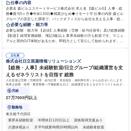
仕事の内容
完全週休2日制
交通費支給
長期歓迎
駅近5分以内
土日祝休み
企業名 森ビルエステートサービス株式会社 求人名 【森ビルG】人事・総
務◆賞与5ヶ月◆年休120日◆残業少なめ◆リモート可 仕事の内容 森ビル
グループの安定した環境で、バックオフィスから会社を支える人事・総務
をお任せします。 労務と総務の業務をバランスよく担当し、ゆくゆくは制
必要な経験・能力等
度改定などのコア業務にも挑戦できる、やりがいある環境です。 ■勤怠管
必要な経験・能力等 【必須】人事経験（労務・給与社保等）及び総務経験
理、給与計算、社会保険手続き、年末調整等の労務管理全般 ■入退社手続
【歓迎】経理実務経験、簿記3級以上 業界未経験の方も歓迎です。マニュ
き、社内規定の改定や人事制度改定などのコア業務 ■社内イベントの企画
アルと部内OJT体制があるため、即戦力として安心して始められます。
運営やその他総務業務全般 ※労務と総務を1：1の割合でお任せ。 入社後
【魅力・やりがい】森ビルGの安定基盤で労務から総務まで幅広く携われ
は部内のOJTを中心に、あなたの経験に合わせて不足している部分はいつ
ます。定型業務に留まらず、社内規定や人事制度の改定など会社のコア業
でも質問・相談できる環境が整っているため、安心して成長できます。 募
正社員
務に挑戦できるため、自身の成長と組織への貢献度をダイレクトに実感で
株式会社日立医薬情報ソリューションズ
集職種 【森ビルG】人事・総務◆賞与5ヶ月◆年休120日◆残業少なめ◆
きます。 残業少なめ、週1日リモート可など、ワークライフバランスを保
リモート可
ち長期活躍できる環境です。 「これまでの幅広い経験を活かし、長期的な
【総務・人事】未経験歓迎/日立グループ/組織運営を支
キャリアを築きたい」という前向きな意欲と挑戦を全力で応援します。 学
えるゼネラリストを目指す 総務
歴・資格 学歴：大学院 大学 高専 短大 専修学校 高校 語学力： 資格：日商
入社直後は労務（労務管理・給与計算・安全衛生・福利厚生等）からお任せいたします。
簿記検定1級 日商簿記検定2級 日商簿記検定3級
将来は総務・採用・教育業務へ守備範囲を広げ、組織運営を支えるゼネラリストをめざせ
ます。
月給
27万7000円以上
勤務地
東京都千代田区
業界未経験歓迎
年間休日120日以上
資格取得支援あり
介護休暇あり
月平均残業時間20時間以内
未経験者歓迎