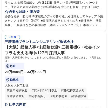
ライム上場/残業ほぼなし/年休123日 仕事の内容 経理部門メンバーとし
寮・社宅あり
て、仕訳入力や振込業務などの経理事務を中心にお任せ。まずは正確な入
力・確認業務からスタートし、既存メンバーと一緒に業務を進めながら段
必要な経験・能力等
階的に経理知識を身につけていただきます。 【具体的には】 ■社内稟議に
必要な経験・能力等 ※未経験の方も応募可能。経理職としてキャリアを築
基づく仕訳入力 ■月末の振込業務 ■明細作成 ■伝票処理、記帳業務 ■既存
きたい方は歓迎◎ 【歓迎】■日商簿記資格をお持ちの方 ■経理事務、営業
メンバーの業務サポート 【将来的には】 ■月次決算補助 ■四半期・年次決
事務、一般事務などの事務経験 【本ポジションについて】 本ポジション
算補助 ■有価証券報告書など開示資料作成補助 ■海外子会社を含む連結決
の魅力は、プライム上場企業の経理部門で、未経験から経理キャリアをス
算補助 ※3～5年程度を目安に、徐々に決算業務へ業務範囲を広げていく
タートできる点です。まずは仕訳入力や振込業務など基礎的な業務から担
想定です。 募集職種 未経験歓迎【経理/みなとみらい】プライム上場/残業
正社員
当し、3～5年をかけて月次決算・四半期決算・開示資料作成補助などへス
三菱電機プラントエンジニアリング株式会社
ほぼなし/年休123日
テップアップできます。また、残業は通常月ほぼなく、決算月でも10時間
未満のため、無理なく経理として専門性を身につけられる環境です。 学
【大阪】総務人事<未経験歓迎> 三菱電機G・社会イン
歴・資格 学歴：大学院 大学 高専 短大 専修学校 高校 語学力： 資格：日商
フラを支える/年休127日 採用人事
簿記検定1級 日商簿記検定2級
総務・人事領域を中心に、これまでのご経験に応じて幅広くお任せします。 ＜具体的に
は＞
月給
29万5000円～33万5000円
勤務地
大阪府大阪市北区
業界未経験歓迎
年間休日120日以上
資格取得支援あり
未経験者歓迎
住宅手当あり
時短勤務あり
経験者歓迎
退職金あり
在宅OK
賞与あり
完全週休2日制
交通費支給
仕事の内容
駅近5分以内
土日祝休み
服装自由
寮・社宅あり
食事補助あり