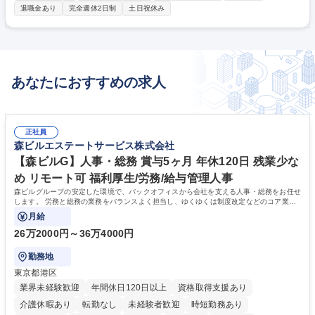
を限定せず、組織づくりにも携わりながらキャリア の幅を広げられる環境
退職金あり
完全週休2日制
土日祝休み
です。 【具体的には】■中途採用業務（面接対応、応募者対応、日程調整
など） ■評価制度の運用・社内への浸透施策の企画・実施■社内業務のDX
推進、クラウドツールの活用・定着支援■契約書のリーガルチェック、コ
ンプライアンス体制の整備■弁護士や社労士など外部専門家との連携■その
他、総務・人事関連業務 募集職種 【名古屋】採用経験を活かし人事制
あなたにおすすめの求人
度・法務・DXに挑戦◎年休123日◎
正社員
森ビルエステートサービス株式会社
【森ビルG】人事・総務 賞与5ヶ月 年休120日 残業少な
め リモート可 福利厚生/労務/給与管理人事
森ビルグループの安定した環境で、バックオフィスから会社を支える人事・総務をお任せ
します。 労務と総務の業務をバランスよく担当し、ゆくゆくは制度改定などのコア業務
にも挑戦できる、やりがいある環境です。
月給
26万2000円～36万4000円
勤務地
東京都港区
業界未経験歓迎
年間休日120日以上
資格取得支援あり
介護休暇あり
転勤なし
未経験者歓迎
時短勤務あり