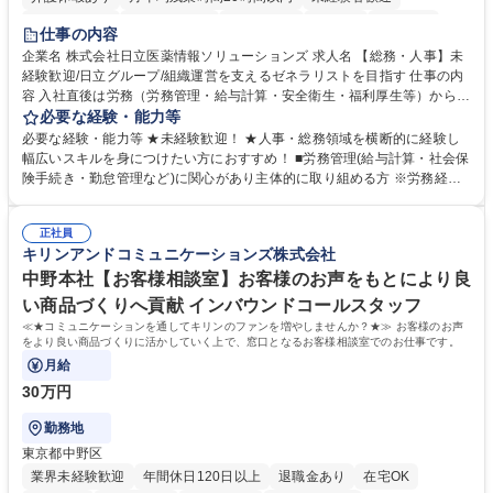
住宅手当あり
時短勤務あり
退職金あり
在宅OK
賞与あり
仕事の内容
育休あり
完全週休2日制
交通費支給
土日祝休み
寮・社宅あり
企業名 株式会社日立医薬情報ソリューションズ 求人名 【総務・人事】未
経験歓迎/日立グループ/組織運営を支えるゼネラリストを目指す 仕事の内
容 入社直後は労務（労務管理・給与計算・安全衛生・福利厚生等）からお
任せいたします。将来は総務・採用・教育業務へ守備範囲を広げ、組織運
必要な経験・能力等
営を支えるゼネラリストをめざせます。 ・初期業務：労働時間管理、給与
必要な経験・能力等 ★未経験歓迎！ ★人事・総務領域を横断的に経験し
計算、社会保険対応、福利厚生管理、安全衛生、健康経営推進等をお任せ
幅広いスキルを身につけたい方におすすめ！ ■労務管理(給与計算・社会保
します。ご経験に応じて、休職者管理など、幅広く経験を積んでいただき
険手続き・勤怠管理など)に関心があり主体的に取り組める方 ※労務経験
ます。 ・将来的な広がり：総務・採用・教育・税務対応・経営企画等。
者は早期にご活躍いただけます。 ■チームで仕事を推進できる方■将来は
★メンバーがマンツーマンで丁寧に教えるため、ご経験が浅くても安心！
マネジメント職として活躍したい 【尚可】■人事、労務、採用、教育業務
幅広く経験を積みたい意欲がある方に最適な環境です。 募集職種 【総
正社員
のご経験 ■労務管理（給与計算・社会保険手続き・勤怠管理など）の経験
キリンアンドコミュニケーションズ株式会社
務・人事】未経験歓迎/日立グループ/組織運営を支えるゼネラリストを目
■衛生管理者の資格をお持ちの方 学歴・資格 学歴：大学院 大学 高専 短大
指す
専修学校 高校 語学力： 資格：
中野本社【お客様相談室】お客様のお声をもとにより良
い商品づくりへ貢献 インバウンドコールスタッフ
≪★コミュニケーションを通してキリンのファンを増やしませんか？★≫ お客様のお声
をより良い商品づくりに活かしていく上で、窓口となるお客様相談室でのお仕事です。
月給
30万円
勤務地
東京都中野区
業界未経験歓迎
年間休日120日以上
退職金あり
在宅OK