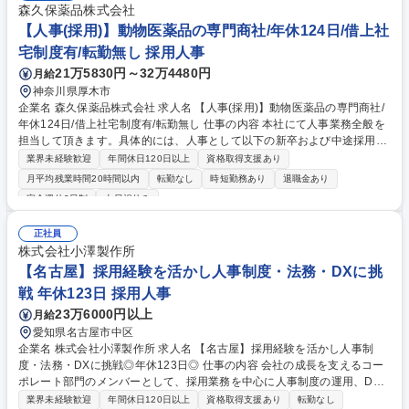
森久保薬品株式会社
【人事(採用)】動物医薬品の専門商社/年休124日/借上社
宅制度有/転勤無し 採用人事
21万5830円～32万4480円
月給
神奈川県厚木市
企業名 森久保薬品株式会社 求人名 【人事(採用)】動物医薬品の専門商社/
年休124日/借上社宅制度有/転勤無し 仕事の内容 本社にて人事業務全般を
担当して頂きます。具体的には、人事として以下の新卒および中途採用業
務全般をお任せいたします。 ■採用活動の企画■求人資料の作成■求人媒体
業界未経験歓迎
年間休日120日以上
資格取得支援あり
の選定・運用、■求人イベントへの参加■応募者対応■説明会・面接の日程
月平均残業時間20時間以内
転勤なし
時短勤務あり
退職金あり
調整■選考実施■内定者フォロー■入社手続き準備等 募集職種 【人事(採
完全週休2日制
土日祝休み
用)】動物医薬品の専門商社/年休124日/借上社宅制度有/転勤無し
正社員
株式会社小澤製作所
【名古屋】採用経験を活かし人事制度・法務・DXに挑
戦 年休123日 採用人事
23万6000円以上
月給
愛知県名古屋市中区
企業名 株式会社小澤製作所 求人名 【名古屋】採用経験を活かし人事制
度・法務・DXに挑戦◎年休123日◎ 仕事の内容 会社の成長を支えるコー
ポレート部門のメンバーとして、採用業務を中心に人事制度の運用、DX
推進、法務業務など幅広いバックオフィス業務をお任せします。担当領域
業界未経験歓迎
年間休日120日以上
資格取得支援あり
転勤なし