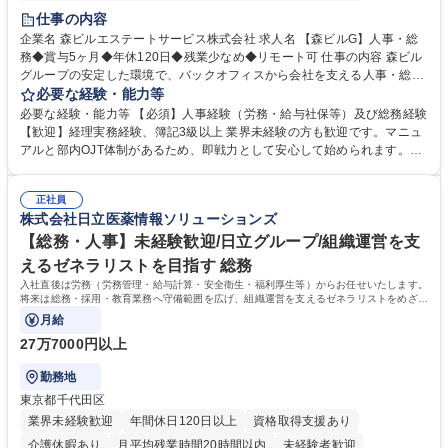
経験者歓迎
退職金あり
在宅OK
賞与あり
育休あり
仕事の内容
完全週休2日制
交通費支給
長期歓迎
駅近5分以内
土日祝休み
企業名 森ビルエステートサービス株式会社 求人名 【森ビルG】人事・総
務◆賞与5ヶ月◆年休120日◆残業少なめ◆リモート可 仕事の内容 森ビル
グループの安定した環境で、バックオフィスから会社を支える人事・総務
をお任せします。 労務と総務の業務をバランスよく担当し、ゆくゆくは制
必要な経験・能力等
度改定などのコア業務にも挑戦できる、やりがいある環境です。 ■勤怠管
必要な経験・能力等 【必須】人事経験（労務・給与社保等）及び総務経験
理、給与計算、社会保険手続き、年末調整等の労務管理全般 ■入退社手続
【歓迎】経理実務経験、簿記3級以上 業界未経験の方も歓迎です。マニュ
き、社内規定の改定や人事制度改定などのコア業務 ■社内イベントの企画
アルと部内OJT体制があるため、即戦力として安心して始められます。
運営やその他総務業務全般 ※労務と総務を1：1の割合でお任せ。 入社後
【魅力・やりがい】森ビルGの安定基盤で労務から総務まで幅広く携われ
は部内のOJTを中心に、あなたの経験に合わせて不足している部分はいつ
ます。定型業務に留まらず、社内規定や人事制度の改定など会社のコア業
でも質問・相談できる環境が整っているため、安心して成長できます。 募
正社員
務に挑戦できるため、自身の成長と組織への貢献度をダイレクトに実感で
株式会社日立医薬情報ソリューションズ
集職種 【森ビルG】人事・総務◆賞与5ヶ月◆年休120日◆残業少なめ◆
きます。 残業少なめ、週1日リモート可など、ワークライフバランスを保
リモート可
ち長期活躍できる環境です。 「これまでの幅広い経験を活かし、長期的な
【総務・人事】未経験歓迎/日立グループ/組織運営を支
キャリアを築きたい」という前向きな意欲と挑戦を全力で応援します。 学
えるゼネラリストを目指す 総務
歴・資格 学歴：大学院 大学 高専 短大 専修学校 高校 語学力： 資格：日商
入社直後は労務（労務管理・給与計算・安全衛生・福利厚生等）からお任せいたします。
簿記検定1級 日商簿記検定2級 日商簿記検定3級
将来は総務・採用・教育業務へ守備範囲を広げ、組織運営を支えるゼネラリストをめざせ
ます。
月給
27万7000円以上
勤務地
東京都千代田区
業界未経験歓迎
年間休日120日以上
資格取得支援あり
介護休暇あり
月平均残業時間20時間以内
未経験者歓迎