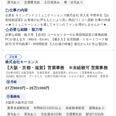
賞与あり
交通費支給
土日祝休み
寮・社宅あり
仕事の内容
企業名 キリンアンドコミュニケーションズ株式会社 求人名 中野本社【お
客様相談室】お客様のお声をもとにより良い商品づくりへ貢献 仕事の内容
≪★コミュニケーションを通してキリンのファンを増やしませんか？★≫
お客様のお声をより良い商品づくりに活かしていく上で、窓口となるお客
必要な経験・能力等
様相談室でのお仕事です。 日々お客様からいただくキリングループへのご
必要な経験・能力等 【必須】コールセンターやお客様相談室の業務経験、
意見を、企業活動に活かしています。お客様からの声に迅速かつ誠意をも
PCが使える方（Word・Excel）【働き方】在宅勤務・リモートワーク相
って対応、情報提供するとともにグループ内活動に反映しています。 【具
談可/月平均残業7～8時間程度 【入社後の研修】着任から1か月は電話対応
体的には】電話応対、メール、お手紙対応、ご指摘品調査報告書作成、有
のOJTを中心に実施し、電話対応に慣れた段階でメール・手紙のOJTを実
人チャットボット対応など。 【1日の対応件数】■電話：月間一人当たり
施する予定です。独り立ち以降もしっかりフォローする体制を整えていま
平均100件前後■メール・手紙：同上40件前後 募集職種 中野本社【お客様
正社員
すのでご安心ください。 【当社について】キリングループの広報機能を担
株式会社キーエンス
相談室】お客様のお声をもとにより良い商品づくりへ貢献
う会社として、お客様との出会いを大切にし、磨き上げたホスピタリティ
を込めてコミュニケーションをとりながら広報関連業務を行っておりま
【大阪・京都・滋賀】営業事務 ※未経験可 営業事務
す。 学歴・資格 学歴：大学院 大学 高専 短大 専修学校 高校 語学力： 資
【仕事内容】大阪営業所、京都営業所、滋賀営業所いずれかにて営業事務をお任せ。
格：
【詳細】電話応対・データ入力・伝票や見積の作成・カタログ送付・来客対応・営業所内
で発生する事務業務や業務改善をお任せ。
月給
27万9000円～28万1000円
勤務地
大阪府大阪市淀川区
業界未経験歓迎
年間休日120日以上
未経験者歓迎
退職金あり
賞与あり
育休あり
完全週休2日制
交通費支給
駅近5分以内