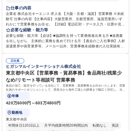
土日祝休み
仕事の内容
企業名 株式会社キーエンス 求人名 【大阪・京都・滋賀】営業事務 ※未経
験可 仕事の内容 【仕事内容】大阪営業所、京都営業所、滋賀営業所いず
れかにて営業事務をお任せ。 【詳細】電話応対・データ入力・伝票や見積
の作成・カタログ送付・来客対応・営業所内で発生する事務業務や業務改
必要な経験・能力等
善をお任せ。 【教育制度】ご入社後、育成担当とペアになりながらOJTに
必要な経験・能力等 【必須】■協調性を持って業務推進出来る方 ■改善案
て業務を覚えていただくことが可能です。業務システムがきちんと構築さ
を出しながら、主体的に業務を進めて行ける方 【過去のご入社事例】人材
れているため、スムーズに仕事に慣れることができる環境です。また、
派遣業界や保育業界等、メーカー以外、営業事務未経験者の入社実績有
「チームで成果を出す文化」があり、良いやり方を積極的に共有しながら
【当社の事務職について】単なる事務ではなく主体性を発揮したサポート
常に改善を目指す風土のため、安心して業務に取り組んでいただけます。
により、キーエンスの付加価値向上に貢献します。ベースの定型業務に加
募集職種 【大阪・京都・滋賀】営業事務 ※未経験可
正社員
えて、お客様や社員の状況に合わせ、能動的なサポート、改善の動きも期
ヒガシマルインターナショナル株式会社
待され。組織を支えるスペシャリストとして、チームに貢献し、結果的に
社員から頼られる存在になることができます。平均19:30の退勤以降の業
東京都中央区【営業事務・貿易事務】食品商社/残業少
務の持ち帰りも禁止されており、メリハリのある働き方となります。 学
なめ/リモート等相談可 営業事務
歴・資格 学歴：大学院 大学 高専 短大 語学力： 資格：
食品の加工・販売を行っている当社にて、営業事務・貿易事務をお任せいたします。営業
社員のサポートポジションとして、受発注から海外工場との調整まで幅広く対応し、当社
事業の根幹を支えていただきます。
年俸
420万6000円～603万4800円
勤務地
東京都中央区
年間休日120日以上
月平均残業時間20時間以内
転勤なし
英語