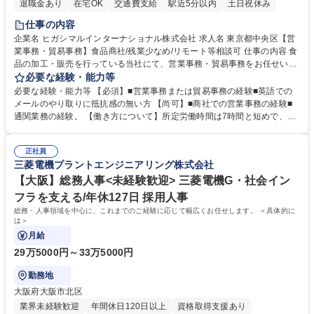
退職金あり
在宅OK
交通費支給
駅近5分以内
土日祝休み
仕事の内容
企業名 ヒガシマルインターナショナル株式会社 求人名 東京都中央区【営
業事務・貿易事務】食品商社/残業少なめ/リモート等相談可 仕事の内容 食
品の加工・販売を行っている当社にて、営業事務・貿易事務をお任せいた
します。営業社員のサポートポジションとして、受発注から海外工場との
必要な経験・能力等
調整まで幅広く対応し、当社事業の根幹を支えていただきます。 ■受発注
必要な経験・能力等 【必須】■営業事務または貿易事務の経験■英語での
業務、請求書発行 ■海外工場とのスケジュール調整 ■在庫管理 ■輸入書類
メールのやり取りに抵抗感の無い方 【尚可】■商社での営業事務の経験■
の確認・作成 ■配送手配 ■通関業者を通して行う輸出入業全般 ■倉庫との
通関業務の経験。 【働き方について】所定労働時間は7時間と短めで、残
倉入れ調整等 ※ゼネラリストとしてのキャリアアップを目指すことが可能
業も月平均20時間以下です。時差出勤制度や週1日のリモート勤務も相談
です。単に商品を販売するだけでなく原料の仕入れから販売までをトータ
可能で、ワークライフバランスを保ち長期就業しやすい環境です。 【当社
ルプロデュースしているため、商品に関わる全ての業務をサポート頂きま
正社員
の強み】1991年の設立以来、外食産業を中心としたお客様の多様なニー
三菱電機プラントエンジニアリング株式会社
す。 募集職種 東京都中央区【営業事務・貿易事務】食品商社/残業少なめ/
ズに沿った冷凍水産物等の生産・輸入・販売を一貫して手掛けています。
リモート等相談可
自社工場と海外拠点の強固な連携によるワンストップサービスが最大の強
【大阪】総務人事<未経験歓迎> 三菱電機G・社会イン
みです。 学歴・資格 学歴：大学院 大学 語学力：英語 資格：
フラを支える/年休127日 採用人事
総務・人事領域を中心に、これまでのご経験に応じて幅広くお任せします。 ＜具体的に
は＞
月給
29万5000円～33万5000円
勤務地
大阪府大阪市北区
業界未経験歓迎
年間休日120日以上
資格取得支援あり