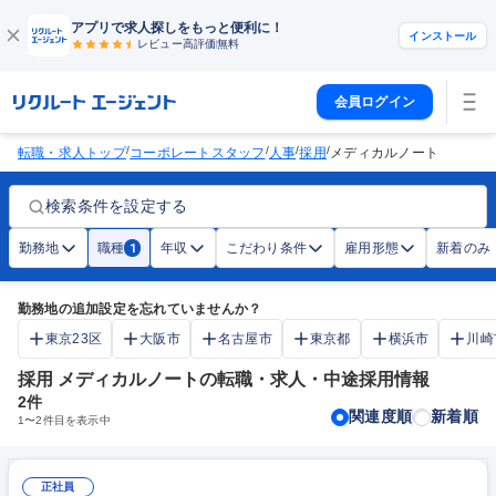
アプリで求人探しをもっと便利に！
インストール
レビュー高評価
無料
会員ログイン
/
/
/
/
転職・求人トップ
コーポレートスタッフ
人事
採用
メディカルノート
検索条件を設定する
勤務地
職種
年収
こだわり条件
雇用形態
新着のみ
1
勤務地の追加設定を忘れていませんか？
東京23区
大阪市
名古屋市
東京都
横浜市
川崎
採用 メディカルノートの転職・求人・中途採用情報
2
件
関連度順
新着順
1
〜
2
件目を表示中
正社員