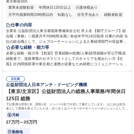
東京都新宿区
業界未経験歓迎
年間休日120日以上
介護休暇あり
月平均残業時間20時間以内
転勤なし
住宅手当あり
経験者歓迎
研修あり
退職金あり
賞与あり
完全週休2日制
交通費支給
仕事の内容
駅近5分以内
資格取得手当あり
食事補助あり
企業名 公益財団法人東京都道路整備保全公社 求人名 【都庁グループ】総
合職（事務）◇残業月平均9時間未満／有給年平均16日取得 仕事の内容 当
社の総合職として、ジョブローテーションによる人事経理部門や収益事業
等のフロント部門の部署等幅広い部署での業務をお任せいたします。研修
必要な経験・能力等
制度やキャリア支援が充実しております！ ※下記業務詳細 【業務詳細】■
必要な経験・能力等 【歓迎】営業経験or総務/人事/経理経験or官公庁職員
管理部門：広報、人事、経理など当公社の運営に係る管理業務 ■収益部
経験者で、道路事業のゼネラリストとしてのキャリアを積みたい方【社
門：駐車場の新規開拓、管理運営、新宿駅西口広場の「イベントコーナ
風】社内関係部署や東京都と連携が必要なため綿密にコミュニケーション
ー」などの管理運営 ■道路部門：整備の急がれる骨格幹線道路や木造住宅
を図っています。 【業務の魅力】■幅広く携われる：総合職（事務）で
密集地域の特定整備路線の用地取得、道路に関する普及啓発事業、都内の
は、駐車場の管理運営や道路用地の取得、公益財団法人の中枢を担う管理
道路施設や道路工事現場の見学ツアー事業 ※入社後は上記いずれかの部門
正社員
部門など多岐に渡る業務を経験できます。 ■様々なプロジェクト：駐車場
公益財団法人日本アンチ・ドーピング機構
へ配属。※業務内容変更の範囲：会社の定める業務 募集職種 【都庁グル
事業の他、新宿駅西口広場内に設置された照明を兼ねた広告「ブライトサ
ープ】総合職（事務）◇残業月平均9時間未満／有給年平均16日取得
イン」の管理運営を行うなど、事業収益を生み出す活動を積極的に行って
【東京/文京区】公益財団法人の総務人事業務/年間休日
います。 学歴・資格 学歴：大学院 大学 高専 短大 専修学校 高校 語学力：
125日 総務
資格：
下記業務を部長1名、課長1名、メンバー2名で分担して遂行しています。 はじめは担当
者として業務を覚えていただき、ゆくゆくはリーダーやマネージャーポジションとして活
躍いただくことを期待しています。
月給
27万円～35万円
勤務地