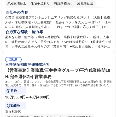
未経験者歓迎
住宅手当あり
時短勤務あり
経験者歓迎
退職金あり
在宅OK
賞与あり
完全週休2日制
交通費支給
仕事の内容
駅近5分以内
土日祝休み
服装自由
寮・社宅あり
食事補助あり
企業名 三菱電機プラントエンジニアリング株式会社 求人名 【大阪】総務
人事＜未経験歓迎＞◇三菱電機G・社会インフラを支える/年休127日 仕事
の内容 総務・人事領域を中心に、これまでのご経験に応じて幅広くお任せ
します。 ＜具体的には＞ ・総務/人事労務（給与・社保・勤怠管理など）
必要な経験・能力等
・採用・教育研修 ・福利厚生運用 など ※基本的には事務所勤務ですが、
必要な経験・能力等 ＜職種未経験歓迎・業界未経験歓迎＞ ～総務、人事
採用や教育等の業務内容により、関西圏以外への日帰り・宿泊を伴う国内
のご経験が無い方でも、意欲のある方であれば未経験OK～ ■歓迎条件：総
出張もございます。 ※担当業務を持ちつつ、お互いに助け合いながら、総
務、人事のご経験をお持ちの方（業界不問） ■求める人物像：・社内外の
務部という組織として協力しながら進める体制です。 募集職種 【大阪】
関係各部門との調整を率先して行い、業務を円滑に遂行できる協調性やコ
総務人事＜未経験歓迎＞◇三菱電機G・社会インフラを支える/年休127日
ミュニケーション能力を持っている方 ・人事総務領域に興味がありゼネラ
正社員
リスト志向をお持ちの方 学歴・資格 学歴：大学院 大学 語学力： 資格：
三井物産都市開発株式会社
【営業事務】業務職/三井物産グループ/平均残業時間10
H/完全週休2日 営業事務
オフィスビル、賃貸マンション、物流倉庫等の不動産開発事業における用地取得、開発推
進、賃貸運営、売却、仲介・活用提案等を行う営業部門において事務業務を担当いただき
ます。
月給
30万9500円～43万4000円
勤務地
東京都港区