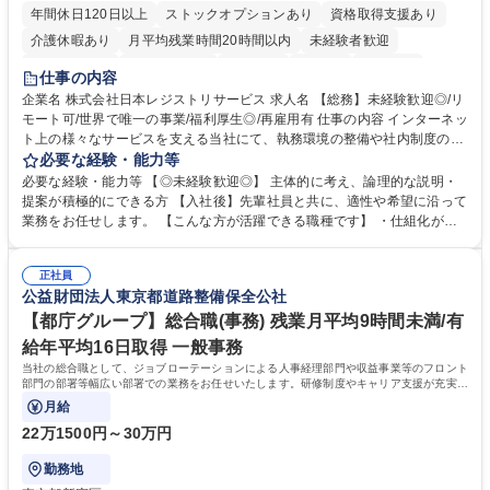
年間休日120日以上
ストックオプションあり
資格取得支援あり
介護休暇あり
月平均残業時間20時間以内
未経験者歓迎
住宅手当あり
時短勤務あり
研修あり
在宅OK
賞与あり
仕事の内容
完全週休2日制
交通費支給
駅近5分以内
土日祝休み
服装自由
企業名 株式会社日本レジストリサービス 求人名 【総務】未経験歓迎◎/リ
モート可/世界で唯一の事業/福利厚生◎/再雇用有 仕事の内容 インターネッ
ト上の様々なサービスを支える当社にて、執務環境の整備や社内制度の検
討、イベント運営などの幅広い業務を担当し、間接的に会社の生産性向上
必要な経験・能力等
や成長に貢献している部署です。 会社の全メンバーが安心して長く成果を
必要な経験・能力等 【◎未経験歓迎◎】 主体的に考え、論理的な説明・
発揮できる環境を整えるために、毎日のメンテナンスや維持管理に加え、
提案が積極的にできる方 【入社後】先輩社員と共に、適性や希望に沿って
新たな施策検討を積極的に行っていただき、会社全体を巻き込み課題解決
業務をお任せします。 【こんな方が活躍できる職種です】 ・仕組化が好
を推進。 ・オフィス運営：執務環境の整備・物品管理・社内規定整備/改
き/得意・協働の姿勢を持っている・優先順位付け、マルチタスクが得意・
善・イベント企画/運営・非常時の対応 など、本人の希望や適性によって
様々な立場で物事を考えられる・定型業務だけでなく突発的な出来事にも
幅広い業務の体得が可能で、多様なキャリアパスを描くことも可能です。
正社員
対処できる・新しいことに興味関心がある 【魅力】■自己啓発支援：資格
公益財団法人東京都道路整備保全公社
募集職種 【総務】未経験歓迎◎/リモート可/世界で唯一の事業/福利厚生◎/
取得や通信教育など費用の80%（年間25万円まで）を補助 ■住宅手当：家
再雇用有
賃の50%（月額7万円まで）を補助 学歴・資格 学歴：大学院 大学 語学
【都庁グループ】総合職(事務) 残業月平均9時間未満/有
力： 資格：
給年平均16日取得 一般事務
当社の総合職として、ジョブローテーションによる人事経理部門や収益事業等のフロント
部門の部署等幅広い部署での業務をお任せいたします。研修制度やキャリア支援が充実し
ております！ ※下記業務詳細
月給
22万1500円～30万円
勤務地