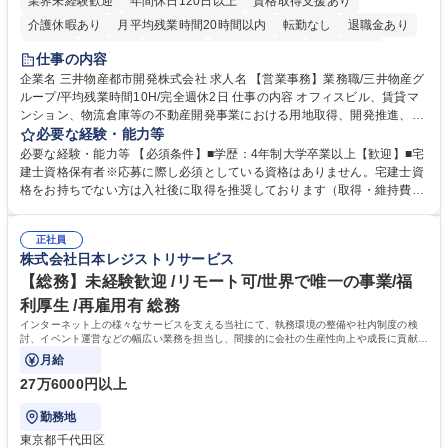
業界未経験歓迎
年間休日120日以上
資格取得支援あり
介護休暇あり
月平均残業時間20時間以内
転勤なし
退職金あり
在宅OK
賞与あり
育休あり
完全週休2日制
交通費支給
仕事の内容
駅近5分以内
土日祝休み
寮・社宅あり
企業名 三井物産都市開発株式会社 求人名 【営業事務】業務職/三井物産グ
ループ/平均残業時間10H/完全週休2日 仕事の内容 オフィスビル、賃貸マ
ンション、物流倉庫等の不動産開発事業における用地取得、開発推進、賃
貸運営、売却、仲介・活用提案等を行う営業部門において事務業務を担当
必要な経験・能力等
いただきます。 【詳細】・契約書管理、契約書製本、捺印対応、ファイリ
必要な経験・能力等 【必須条件】■学歴：4年制大学卒業以上【歓迎】■宅
ング、登記簿取得、調書取得・支払業務（各種費用支払、支払管理、請
建士資格保有者※応募に際し必須としている資格はありません。宅建士資
求・支払データ登録、取引先マスター申請対応）・予算作成及び予実管
格をお持ちでない方は入社後に取得を推奨しております（取得・維持費用
理・各種稟議書、報告書作成業務・各種台帳管理、交際費・会議費支払報
の一部補助あり） 【求める人物像】 ・向学心豊かで、主体的に行動でき
告書作成及び月次管理・部内総務庶務全般 など※※配属先によっては上記
る方。 ・社内外の多様な関係者と協調して業務を進められるコミュニケー
の他に担当頂く業務が発生する場合があります。 募集職種 【営業事務】
正社員
ション力がある方。 ・チャレンジを厭わず、粘り強く業務に取り組める
株式会社日本レジストリサービス
業務職/三井物産グループ/平均残業時間10H/完全週休2日
方。多様な関係者と謙虚に信頼関係を構築でき、期限を意識したスケジュ
ール管理が出来る方。※将来的に他部署（営業部門、コーポレート部門）
【総務】未経験歓迎 /リモート可/世界で唯一の事業/福
へのジョブローテーションの可能性があります。 学歴・資格 学歴：大学
利厚生 /再雇用有 総務
院 大学 語学力： 資格：宅地建物取引士
インターネット上の様々なサービスを支える当社にて、執務環境の整備や社内制度の検
討、イベント運営などの幅広い業務を担当し、間接的に会社の生産性向上や成長に貢献し
ている部署です。
月給
27万6000円以上
勤務地
東京都千代田区