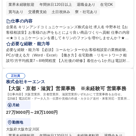
業界未経験歓迎
年間休日120日以上
退職金あり
在宅OK
賞与あり
交通費支給
土日祝休み
寮・社宅あり
仕事の内容
企業名 キリンアンドコミュニケーションズ株式会社 求人名 中野本社【お
客様相談室】お客様のお声をもとにより良い商品づくりへ貢献 仕事の内容
≪★コミュニケーションを通してキリンのファンを増やしませんか？★≫
お客様のお声をより良い商品づくりに活かしていく上で、窓口となるお客
必要な経験・能力等
様相談室でのお仕事です。 日々お客様からいただくキリングループへのご
必要な経験・能力等 【必須】コールセンターやお客様相談室の業務経験、
意見を、企業活動に活かしています。お客様からの声に迅速かつ誠意をも
PCが使える方（Word・Excel）【働き方】在宅勤務・リモートワーク相
って対応、情報提供するとともにグループ内活動に反映しています。 【具
談可/月平均残業7～8時間程度 【入社後の研修】着任から1か月は電話対応
体的には】電話応対、メール、お手紙対応、ご指摘品調査報告書作成、有
のOJTを中心に実施し、電話対応に慣れた段階でメール・手紙のOJTを実
人チャットボット対応など。 【1日の対応件数】■電話：月間一人当たり
施する予定です。独り立ち以降もしっかりフォローする体制を整えていま
平均100件前後■メール・手紙：同上40件前後 募集職種 中野本社【お客様
正社員
すのでご安心ください。 【当社について】キリングループの広報機能を担
株式会社キーエンス
相談室】お客様のお声をもとにより良い商品づくりへ貢献
う会社として、お客様との出会いを大切にし、磨き上げたホスピタリティ
を込めてコミュニケーションをとりながら広報関連業務を行っておりま
【大阪・京都・滋賀】営業事務 ※未経験可 営業事務
す。 学歴・資格 学歴：大学院 大学 高専 短大 専修学校 高校 語学力： 資
【仕事内容】大阪営業所、京都営業所、滋賀営業所いずれかにて営業事務をお任せ。
格：
【詳細】電話応対・データ入力・伝票や見積の作成・カタログ送付・来客対応・営業所内
で発生する事務業務や業務改善をお任せ。
月給
27万9000円～28万1000円
勤務地
大阪府大阪市淀川区
業界未経験歓迎
年間休日120日以上
未経験者歓迎
退職金あり