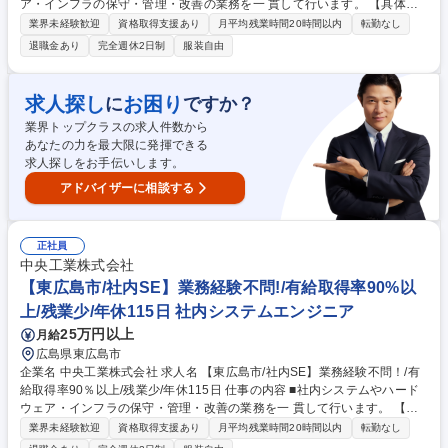
ア・インフラの保守・管理・改善の業務を一 貫して行います。 【具体的
には】 ■社内PCの管理・保守・修理（まずはここからお任せします）■社
業界未経験歓迎
資格取得支援あり
月平均残業時間20時間以内
転勤なし
内システムの開発企画・要件定義・ベンダーコントロール■セキュリティ
退職金あり
完全週休2日制
服装自由
管理 【将来的には】社内情報の管理からサーバー・ネットワークの改修、
IT資 産に関する管理・運営や社内向けヘルプデスク業務まで、幅広い仕事
をお 任せします。社内の内情を理解しながら、様々な部署や社外とも連
求人探し
お困り
に
ですか？
携・調 整し、仕事を進めることが大切なポジションです。 募集職種 【東
業界トップクラスの求人件数から
広島市/社内SE】経験者歓迎/有給取得率90％以上/残業少/年休116日
あなたの力を最大限に発揮できる
求人探しをお手伝いします。
アドバイザーに相談する
正社員
中央工業株式会社
【東広島市/社内SE】業務経験不問!/有給取得率90%以
上/残業少/年休115日 社内システムエンジニア
25万円以上
月給
広島県東広島市
企業名 中央工業株式会社 求人名 【東広島市/社内SE】業務経験不問！/有
給取得率90％以上/残業少/年休115日 仕事の内容 ■社内システムやハード
ウェア・インフラの保守・管理・改善の業務を一 貫して行います。 【具
体的には】 ■社内PCの管理・保守・修理（まずはここからお任せします）
業界未経験歓迎
資格取得支援あり
月平均残業時間20時間以内
転勤なし
■社内システムの開発企画・要件定義・ベンダーコントロール■セキュリテ