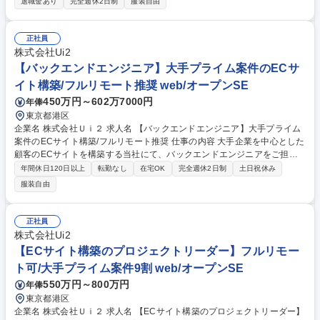
退職金あり
完全週休2日制
服装自由
ィ管理 【将来的には】社内情報の管理からサーバー・ネットワークの改
修、IT資 産に関する管理・運営や社内向けヘルプデスク業務まで、幅広い
仕事をお 任せします。社内の内情を理解しながら、様々な部署や社外とも
正社員
連携・調 整し、仕事を進めることが大切なポジションです。 募集職種
株式会社Ui2
【東広島市/社内SE】業務経験不問！/有給取得率90％以上/残業少/年休11
【バックエンドエンジニア】大手プライム案件のECサ
5日
イト構築/フルリモート推奨 web/オープンSE
450万円～602万7000円
年俸
東京都港区
企業名 株式会社Ｕｉ２ 求人名 【バックエンドエンジニア】大手プライム
案件のECサイト構築/フルリモート推奨 仕事の内容 大手企業を中心とした
顧客のECサイトを構築する当社にて、バックエンドエンジニアをご担当
いただきます。ECサイトの構築に加え、追加開発、運用・保守など幅広
年間休日120日以上
転勤なし
在宅OK
完全週休2日制
土日祝休み
い業務をお任せします。 プライム案件がほとんどのため、上流から下流ま
服装自由
でを様々なフェーズを経験することができます。 【案件例】高級ブランド
「Coach」/スポーツブランド「MIZUNO」など 【キャリアステップ】開
発からスタートし、開発エキスパート、上流工程、PLPM、顧客折衝等、
正社員
希望や適正に応じて、柔軟にキャリアステップを踏んでいただけます。 募
株式会社Ui2
集職種 【バックエンドエンジニア】大手プライム案件のECサイト構築/フ
【ECサイト構築のプロジェクトリーダー】フルリモー
ルリモート推奨
ト可/大手プライム案件9割 web/オープンSE
550万円～800万円
年俸
東京都港区
企業名 株式会社Ｕｉ２ 求人名 【ECサイト構築のプロジェクトリーダー】