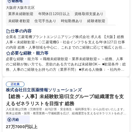
勤務地
大阪府大阪市北区
業界未経験歓迎
年間休日120日以上
資格取得支援あり
未経験者歓迎
住宅手当あり
時短勤務あり
経験者歓迎
退職金あり
在宅OK
賞与あり
完全週休2日制
交通費支給
仕事の内容
駅近5分以内
土日祝休み
服装自由
寮・社宅あり
食事補助あり
企業名 三菱電機プラントエンジニアリング株式会社 求人名 【大阪】総務
人事＜未経験歓迎＞◇三菱電機G・社会インフラを支える/年休127日 仕事
の内容 総務・人事領域を中心に、これまでのご経験に応じて幅広くお任せ
します。 ＜具体的には＞ ・総務/人事労務（給与・社保・勤怠管理など）
必要な経験・能力等
・採用・教育研修 ・福利厚生運用 など ※基本的には事務所勤務ですが、
必要な経験・能力等 ＜職種未経験歓迎・業界未経験歓迎＞ ～総務、人事
採用や教育等の業務内容により、関西圏以外への日帰り・宿泊を伴う国内
のご経験が無い方でも、意欲のある方であれば未経験OK～ ■歓迎条件：総
出張もございます。 ※担当業務を持ちつつ、お互いに助け合いながら、総
務、人事のご経験をお持ちの方（業界不問） ■求める人物像：・社内外の
務部という組織として協力しながら進める体制です。 募集職種 【大阪】
関係各部門との調整を率先して行い、業務を円滑に遂行できる協調性やコ
総務人事＜未経験歓迎＞◇三菱電機G・社会インフラを支える/年休127日
ミュニケーション能力を持っている方 ・人事総務領域に興味がありゼネラ
正社員
リスト志向をお持ちの方 学歴・資格 学歴：大学院 大学 語学力： 資格：
株式会社日立医薬情報ソリューションズ
【総務・人事】未経験歓迎/日立グループ/組織運営を支
えるゼネラリストを目指す 総務
入社直後は労務（労務管理・給与計算・安全衛生・福利厚生等）からお任せいたします。
将来は総務・採用・教育業務へ守備範囲を広げ、組織運営を支えるゼネラリストをめざせ
ます。
月給
27万7000円以上