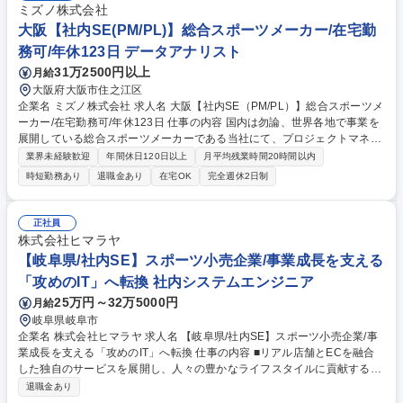
ミズノ株式会社
大阪【社内SE(PM/PL)】総合スポーツメーカー/在宅勤
務可/年休123日 データアナリスト
31万2500円以上
月給
大阪府大阪市住之江区
企業名 ミズノ株式会社 求人名 大阪【社内SE（PM/PL）】総合スポーツメ
ーカー/在宅勤務可/年休123日 仕事の内容 国内は勿論、世界各地で事業を
展開している総合スポーツメーカーである当社にて、プロジェクトマネジ
メント業務（社内SE）をお任せします。 ■システムの構築を伴うプロジェ
業界未経験歓迎
年間休日120日以上
月平均残業時間20時間以内
クトに初期構想段階より参画し、ビジネス部門のリーダーとともにプロジ
時短勤務あり
退職金あり
在宅OK
完全週休2日制
ェクト全体をリード ■既に導入済のシステムのUpdateや各種改修に関する
要件整理 ■システム開発ベンダーのコントロール ■システムの企画から詳
細設計、開発、運用、改善 ■ユーザー部門などへの社内コンサル 募集職種
正社員
大阪【社内SE（PM/PL）】総合スポーツメーカー/在宅勤務可/年休123日
株式会社ヒマラヤ
【岐阜県/社内SE】スポーツ小売企業/事業成長を支える
「攻めのIT」へ転換 社内システムエンジニア
25万円～32万5000円
月給
岐阜県岐阜市
企業名 株式会社ヒマラヤ 求人名 【岐阜県/社内SE】スポーツ小売企業/事
業成長を支える「攻めのIT」へ転換 仕事の内容 ■リアル店舗とECを融合
した独自のサービスを展開し、人々の豊かなライフスタイルに貢献するス
ポーツ小売企業。そんな当社にて、業務改善等を行う社内SE職をご担当
退職金あり
いただきます。 ■社内システムの導入・改修に伴うプロジェクト推進、外