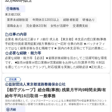
32万4000円以上
勤務地
東京都23区
業界未経験歓迎
年間休日120日以上
経験者歓迎
研修あり
退職金あり
完全週休2日制
女性が活躍中
交通費支給
土日祝休み
仕事の内容
企業名 株式会社三菱ＵＦＪ銀行 求人名 【東京都】本支店の窓口業務(事務
手続受付/資産運用提案)/後方事務/ロビー応対 仕事の内容 ★バックオフィ
スではなく顧客折衝を含む職種です★ 国内の本支店等にて下記の業務に従
事していただきます。 ■窓口/後方/ロビーにて事務手続等の受付・オペレ
必要な経験・能力等
ーション、お客様対応 ■窓口にて、ご来店された個人のお客様に対して金
必要な経験・能力等 【必須】★顧客折衝経験を活かしてご活躍可能な環境
融商品のご提案 ■効率的な事務運用の検討・構築等 ≪業務紹介：ご応募前
です。 ■販売or接客or窓口業務or営業経験をお持ちの方(業界不問) ※対話
に必ずご覧ください≫ ※記事 https://www.mysite.bk.mufg.jp/career/circle/
を通じてニーズをヒアリングし対応/提案を実施した経験必須 ■正社員とし
article17/ ※動画 https://youtu.be/H-S7HaJqqbg 募集職種 【東京都】本支
ての就業経験1年以上 【歓迎】■金融業界での就業経験■銀行での預金為替
店の窓口業務(事務手続受付/資産運用提案)/後方事務/ロビー応対
事務経験 ■金融商品の提案・販売経験 ≪魅力≫研修やOJT環境が整ってい
正社員
るので安心して入行いただけます。 幅広いキャリアの選択肢があり、公募
公益財団法人東京都道路整備保全公社
や社内副業等を活用し、 一人ひとりが挑戦できるカルチャーが浸透してい
ます。 学歴・資格 学歴：大学院 大学 高専 短大 専修学校 高校 語学力：
【都庁グループ】総合職(事務) 残業月平均9時間未満/有
資格：
給年平均16日取得 一般事務
当社の総合職として、ジョブローテーションによる人事経理部門や収益事業等のフロント
部門の部署等幅広い部署での業務をお任せいたします。研修制度やキャリア支援が充実し
ております！ ※下記業務詳細
月給