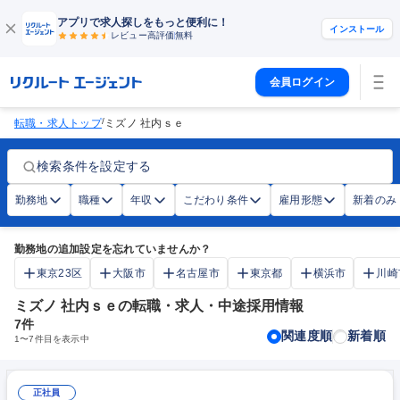
アプリで求人探しをもっと便利に！
インストール
レビュー高評価
無料
会員ログイン
/
転職・求人トップ
ミズノ 社内ｓｅ
検索条件を設定する
勤務地
職種
年収
こだわり条件
雇用形態
新着のみ
勤務地の追加設定を忘れていませんか？
東京23区
大阪市
名古屋市
東京都
横浜市
川崎
ミズノ 社内ｓｅの転職・求人・中途採用情報
7
件
関連度順
新着順
1
〜
7
件目を表示中
正社員