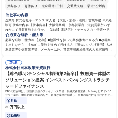
賞与あり
育休あり
完全週休2日制
交通費支給
駅近5分以内
土日祝休み
仕事の内容
企業名 株式会社キーエンス 求人名 【大阪・京都・滋賀】営業事務 ※未経
験可 仕事の内容 【仕事内容】大阪営業所、京都営業所、滋賀営業所いず
れかにて営業事務をお任せ。 【詳細】電話応対・データ入力・伝票や見積
の作成・カタログ送付・来客対応・営業所内で発生する事務業務や業務改
必要な経験・能力等
善をお任せ。 【教育制度】ご入社後、育成担当とペアになりながらOJTに
必要な経験・能力等 【必須】■協調性を持って業務推進出来る方 ■改善案
て業務を覚えていただくことが可能です。業務システムがきちんと構築さ
を出しながら、主体的に業務を進めて行ける方 【過去のご入社事例】人材
れているため、スムーズに仕事に慣れることができる環境です。また、
派遣業界や保育業界等、メーカー以外、営業事務未経験者の入社実績有
「チームで成果を出す文化」があり、良いやり方を積極的に共有しながら
【当社の事務職について】単なる事務ではなく主体性を発揮したサポート
常に改善を目指す風土のため、安心して業務に取り組んでいただけます。
により、キーエンスの付加価値向上に貢献します。ベースの定型業務に加
募集職種 【大阪・京都・滋賀】営業事務 ※未経験可
正社員
えて、お客様や社員の状況に合わせ、能動的なサポート、改善の動きも期
株式会社日本政策投資銀行
待され。組織を支えるスペシャリストとして、チームに貢献し、結果的に
社員から頼られる存在になることができます。平均19:30の退勤以降の業
【総合職/ポテンシャル採用(第2新卒)】投融資一体型の
務の持ち帰りも禁止されており、メリハリのある働き方となります。 学
ソリューション提案 インベストバンキングストラクチ
歴・資格 学歴：大学院 大学 高専 短大 語学力： 資格：
ャードファイナンス
DBJの総合職は、課題解決型のファイナンス業務、投融資審査業務、M＆Aなどアドバイ
ザリー業務、地域戦略企画業務など、多様な業務に精通し、複数の専門性を掛け合わせて
広く社会に貢献していく職種です。
月給
30万円以上
勤務地