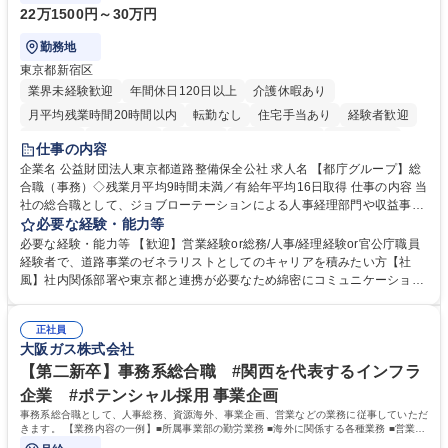
22万1500円～30万円
勤務地
東京都新宿区
業界未経験歓迎
年間休日120日以上
介護休暇あり
月平均残業時間20時間以内
転勤なし
住宅手当あり
経験者歓迎
研修あり
退職金あり
賞与あり
完全週休2日制
交通費支給
仕事の内容
駅近5分以内
資格取得手当あり
食事補助あり
企業名 公益財団法人東京都道路整備保全公社 求人名 【都庁グループ】総
合職（事務）◇残業月平均9時間未満／有給年平均16日取得 仕事の内容 当
社の総合職として、ジョブローテーションによる人事経理部門や収益事業
等のフロント部門の部署等幅広い部署での業務をお任せいたします。研修
必要な経験・能力等
制度やキャリア支援が充実しております！ ※下記業務詳細 【業務詳細】■
必要な経験・能力等 【歓迎】営業経験or総務/人事/経理経験or官公庁職員
管理部門：広報、人事、経理など当公社の運営に係る管理業務 ■収益部
経験者で、道路事業のゼネラリストとしてのキャリアを積みたい方【社
門：駐車場の新規開拓、管理運営、新宿駅西口広場の「イベントコーナ
風】社内関係部署や東京都と連携が必要なため綿密にコミュニケーション
ー」などの管理運営 ■道路部門：整備の急がれる骨格幹線道路や木造住宅
を図っています。 【業務の魅力】■幅広く携われる：総合職（事務）で
密集地域の特定整備路線の用地取得、道路に関する普及啓発事業、都内の
は、駐車場の管理運営や道路用地の取得、公益財団法人の中枢を担う管理
道路施設や道路工事現場の見学ツアー事業 ※入社後は上記いずれかの部門
正社員
部門など多岐に渡る業務を経験できます。 ■様々なプロジェクト：駐車場
大阪ガス株式会社
へ配属。※業務内容変更の範囲：会社の定める業務 募集職種 【都庁グル
事業の他、新宿駅西口広場内に設置された照明を兼ねた広告「ブライトサ
ープ】総合職（事務）◇残業月平均9時間未満／有給年平均16日取得
イン」の管理運営を行うなど、事業収益を生み出す活動を積極的に行って
【第二新卒】事務系総合職 #関西を代表するインフラ
います。 学歴・資格 学歴：大学院 大学 高専 短大 専修学校 高校 語学力：
企業 #ポテンシャル採用 事業企画
資格：
事務系総合職として、人事総務、資源海外、事業企画、営業などの業務に従事していただ
きます。 【業務内容の一例】■所属事業部の勤労業務 ■海外に関係する各種業務 ■営業部
門の企画スタッフ、ルート営業