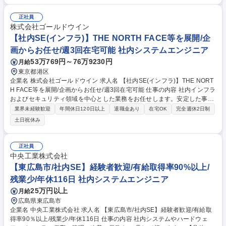
部ベンダーや関係部署との折衝・進捗管理■ExcelやVBA等を活用したツー
ル作成など、主体的な業務改善【ミッション・将来】事業成長を牽引する
正社員
「攻めのIT」への転換期。ゆくゆくは組織マネジメントを担う中核人材と
株式会社ゴールドウイン
しての活躍を期待します。【環境】既存社員から学べる環境。達成度は賞
【社内SE(インフラ)】THE NORTH FACE等を展開/企
与、行動面は昇級・昇給に反映。 募集職種 【岐阜県/社内SE】スポーツ小
画からお任せ/週3回在宅可能 社内システムエンジニア
売企業/事業成長を支える「攻めのIT」へ転換
53万769円～76万9230円
月給
東京都港区
企業名 株式会社ゴールドウイン 求人名 【社内SE(インフラ)】THE NORT
H FACE等を展開/企画からお任せ/週3回在宅可能 仕事の内容 社内インフラ
およびセキュリティ領域を中心とした業務をお任せします。安定した事業
運営を支える基盤の構築・運用から、ネットワーク環境刷新対応の企画・
業界未経験歓迎
年間休日120日以上
退職金あり
在宅OK
完全週休2日制
立案・推進まで、幅広く携わっていただくポジションです。 【ネットワー
土日祝休み
ク対応：80％】社内ネットワーク／拠点間ネットーワーク課題把握・改善
対応/ネットワーク環境の刷新対応の企画・立案・導入 【クラウド対応：2
0％】社内ネットワーク／拠点間ネットーワークの運用・維持管理・障害
正社員
対応/CloudPBXの運営対応 【働き方】週3日の範囲で在宅勤務可能 募集職
中央工業株式会社
種 【社内SE(インフラ)】THE NORTH FACE等を展開/企画からお任せ/週3
【東広島市/社内SE】経験者歓迎/有給取得率90%以上/
回在宅可能
残業少/年休116日 社内システムエンジニア
25万円以上
月給
広島県東広島市
企業名 中央工業株式会社 求人名 【東広島市/社内SE】経験者歓迎/有給取
得率90％以上/残業少/年休116日 仕事の内容 社内システムやハードウェ