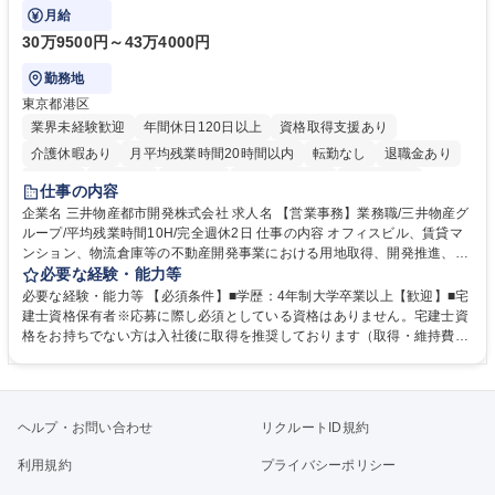
ます。
月給
30万9500円～43万4000円
勤務地
東京都港区
業界未経験歓迎
年間休日120日以上
資格取得支援あり
介護休暇あり
月平均残業時間20時間以内
転勤なし
退職金あり
在宅OK
賞与あり
育休あり
完全週休2日制
交通費支給
仕事の内容
駅近5分以内
土日祝休み
寮・社宅あり
企業名 三井物産都市開発株式会社 求人名 【営業事務】業務職/三井物産グ
ループ/平均残業時間10H/完全週休2日 仕事の内容 オフィスビル、賃貸マ
ンション、物流倉庫等の不動産開発事業における用地取得、開発推進、賃
貸運営、売却、仲介・活用提案等を行う営業部門において事務業務を担当
必要な経験・能力等
いただきます。 【詳細】・契約書管理、契約書製本、捺印対応、ファイリ
必要な経験・能力等 【必須条件】■学歴：4年制大学卒業以上【歓迎】■宅
ング、登記簿取得、調書取得・支払業務（各種費用支払、支払管理、請
建士資格保有者※応募に際し必須としている資格はありません。宅建士資
求・支払データ登録、取引先マスター申請対応）・予算作成及び予実管
格をお持ちでない方は入社後に取得を推奨しております（取得・維持費用
理・各種稟議書、報告書作成業務・各種台帳管理、交際費・会議費支払報
の一部補助あり） 【求める人物像】 ・向学心豊かで、主体的に行動でき
告書作成及び月次管理・部内総務庶務全般 など※※配属先によっては上記
る方。 ・社内外の多様な関係者と協調して業務を進められるコミュニケー
の他に担当頂く業務が発生する場合があります。 募集職種 【営業事務】
ション力がある方。 ・チャレンジを厭わず、粘り強く業務に取り組める
業務職/三井物産グループ/平均残業時間10H/完全週休2日
方。多様な関係者と謙虚に信頼関係を構築でき、期限を意識したスケジュ
ヘルプ・お問い合わせ
リクルートID規約
ール管理が出来る方。※将来的に他部署（営業部門、コーポレート部門）
へのジョブローテーションの可能性があります。 学歴・資格 学歴：大学
利用規約
プライバシーポリシー
院 大学 語学力： 資格：宅地建物取引士