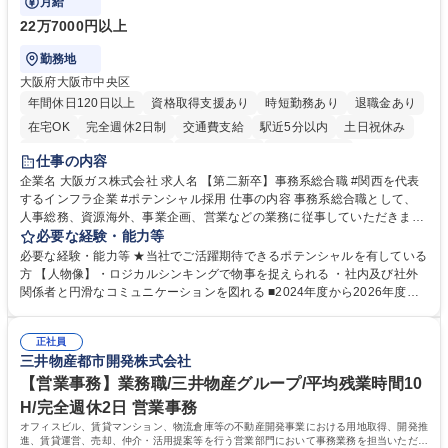
月給
22万7000円以上
勤務地
大阪府大阪市中央区
年間休日120日以上
資格取得支援あり
時短勤務あり
退職金あり
在宅OK
完全週休2日制
交通費支給
駅近5分以内
土日祝休み
服装自由
第二新卒歓迎
寮・社宅あり
食事補助あり
仕事の内容
企業名 大阪ガス株式会社 求人名 【第二新卒】事務系総合職 #関西を代表
するインフラ企業 #ポテンシャル採用 仕事の内容 事務系総合職として、
人事総務、資源海外、事業企画、営業などの業務に従事していただきま
す。 【業務内容の一例】■所属事業部の勤労業務 ■海外に関係する各種業
必要な経験・能力等
務 ■営業部門の企画スタッフ、ルート営業 【キャリアパス】入社後の配属
必要な経験・能力等 ★当社でご活躍期待できるポテンシャルを有している
ポジションで一定期間ご活躍頂いた後、本人の適性及び将来のキャリアを
方 【人物像】・ロジカルシンキングで物事を捉えられる ・社内及び社外
鑑みてジョブローテーションを行います。 【育成】OJTでの現場育成や研
関係者と円滑なコミュニケーションを図れる ■2024年度から2026年度ま
修カリキュラムを通じて、Daigasグループの業務で必要となる知識につい
での3ヵ年を対象とする「Daigasグループ中期経営計画2026」を策定しま
て学んでいただきます。 募集職種 【第二新卒】事務系総合職 #関西を代
した。https://www.osakagas.co.jp/company/press/pr2024/1777576_564
表するインフラ企業 #ポテンシャル採用
正社員
72.html ■エネルギーセキュリティの不安定化や気候変動による自然災害の
三井物産都市開発株式会社
甚大化など、これまで以上に社会課題解決の重要性が高まっています。
「未来の日常」の創造に向けて持続可能な社会の実現に貢献してまいりま
【営業事務】業務職/三井物産グループ/平均残業時間10
す。 学歴・資格 学歴：大学院 大学 語学力： 資格：
H/完全週休2日 営業事務
オフィスビル、賃貸マンション、物流倉庫等の不動産開発事業における用地取得、開発推
進、賃貸運営、売却、仲介・活用提案等を行う営業部門において事務業務を担当いただき