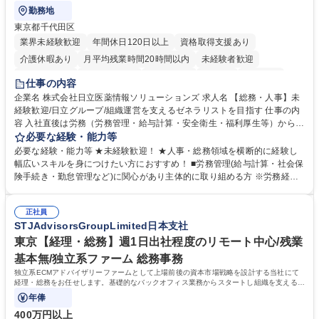
勤務地
東京都千代田区
業界未経験歓迎
年間休日120日以上
資格取得支援あり
介護休暇あり
月平均残業時間20時間以内
未経験者歓迎
住宅手当あり
時短勤務あり
退職金あり
在宅OK
賞与あり
仕事の内容
育休あり
完全週休2日制
交通費支給
土日祝休み
寮・社宅あり
企業名 株式会社日立医薬情報ソリューションズ 求人名 【総務・人事】未
経験歓迎/日立グループ/組織運営を支えるゼネラリストを目指す 仕事の内
容 入社直後は労務（労務管理・給与計算・安全衛生・福利厚生等）からお
任せいたします。将来は総務・採用・教育業務へ守備範囲を広げ、組織運
必要な経験・能力等
営を支えるゼネラリストをめざせます。 ・初期業務：労働時間管理、給与
必要な経験・能力等 ★未経験歓迎！ ★人事・総務領域を横断的に経験し
計算、社会保険対応、福利厚生管理、安全衛生、健康経営推進等をお任せ
幅広いスキルを身につけたい方におすすめ！ ■労務管理(給与計算・社会保
します。ご経験に応じて、休職者管理など、幅広く経験を積んでいただき
険手続き・勤怠管理など)に関心があり主体的に取り組める方 ※労務経験
ます。 ・将来的な広がり：総務・採用・教育・税務対応・経営企画等。
者は早期にご活躍いただけます。 ■チームで仕事を推進できる方■将来は
★メンバーがマンツーマンで丁寧に教えるため、ご経験が浅くても安心！
マネジメント職として活躍したい 【尚可】■人事、労務、採用、教育業務
幅広く経験を積みたい意欲がある方に最適な環境です。 募集職種 【総
正社員
のご経験 ■労務管理（給与計算・社会保険手続き・勤怠管理など）の経験
STJAdvisorsGroupLimited日本支社
務・人事】未経験歓迎/日立グループ/組織運営を支えるゼネラリストを目
■衛生管理者の資格をお持ちの方 学歴・資格 学歴：大学院 大学 高専 短大
指す
専修学校 高校 語学力： 資格：
東京【経理・総務】週1日出社程度のリモート中心/残業
基本無/独立系ファーム 総務事務
独立系ECMアドバイザリーファームとして上場前後の資本市場戦略を設計する当社にて
経理・総務をお任せします。基礎的なバックオフィス業務からスタートし組織を支える専
任担当として広く活躍できる環境です。
年俸
400万円以上