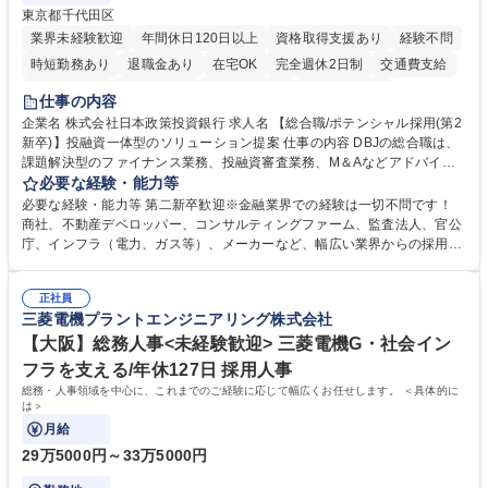
東京都千代田区
業界未経験歓迎
年間休日120日以上
資格取得支援あり
経験不問
時短勤務あり
退職金あり
在宅OK
完全週休2日制
交通費支給
駅近5分以内
土日祝休み
第二新卒歓迎
寮・社宅あり
仕事の内容
食事補助あり
託児所あり
企業名 株式会社日本政策投資銀行 求人名 【総合職/ポテンシャル採用(第2
新卒)】投融資一体型のソリューション提案 仕事の内容 DBJの総合職は、
課題解決型のファイナンス業務、投融資審査業務、M＆Aなどアドバイザ
リー業務、地域戦略企画業務など、多様な業務に精通し、複数の専門性を
必要な経験・能力等
掛け合わせて広く社会に貢献していく職種です。 入社後は、横断的なロー
必要な経験・能力等 第二新卒歓迎※金融業界での経験は一切不問です！
テーションを経て適性や専門性に応じたキャリアを形成していただきま
商社、不動産デベロッパー、コンサルティングファーム、監査法人、官公
す。総合職として入社いただき、下記いずれかの部門でご活躍いただきま
庁、インフラ（電力、ガス等）、メーカーなど、幅広い業界からの採用実
す。※未経験の方に関しては、入行後3ヶ月間の金融の実務を学んでいた
績があります。 ＜求める人物像＞DBJでは、強い社会的使命感をもち、今
だく研修を準備しております。 ・法人RM業務・金融機能業務・コーポレ
後の日本のあり方を俯瞰する総合性と、金融分野のフロンティアを切り拓
ート・ナレッジ業務 ※それぞれの業務内容に関しては、別途その他労働条
正社員
く高い志を併せもった人材を求めています。ポテンシャル採用（第2新
三菱電機プラントエンジニアリング株式会社
件備考欄に記載 募集職種 【総合職/ポテンシャル採用(第2新卒)】投融資一
卒）では、金融業界での経験や知識を問いません。新たな時代を見据え
体型のソリューション提案
て、複雑化する社会課題の解決に向けて先鞭をつける役割を担いたい、と
【大阪】総務人事<未経験歓迎> 三菱電機G・社会イン
いう気概をお持ちの方を心待ちにしています。 学歴・資格 学歴：大学院
フラを支える/年休127日 採用人事
大学 語学力： 資格：
総務・人事領域を中心に、これまでのご経験に応じて幅広くお任せします。 ＜具体的に
は＞
月給
29万5000円～33万5000円