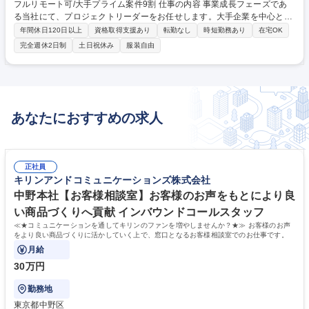
フルリモート可/大手プライム案件9割 仕事の内容 事業成長フェーズであ
る当社にて、プロジェクトリーダーをお任せします。大手企業を中心とし
た顧客のECサイト構築、追加開発、運用保守のリーディング業務を、開
年間休日120日以上
資格取得支援あり
転勤なし
時短勤務あり
在宅OK
発経験も活かしながら行っていただきます。 【具体的に】PMが提案・ヒ
完全週休2日制
土日祝休み
服装自由
アリングし受注した案件に対して、要件に基づいた設計や開発業務に携わ
っていきます。プロジェクトの進捗を補佐し、課題管理を行うことで、品
質と納期を確保します。初めてで不安な方でもPMと業務を進めるので安
心です。元請として受注後、顧客と確認やすり合わせ、提案のために大手
企業とのやり取りを経験できる魅力的な職種です！ 【案件例】高級ブラン
あなたにおすすめの求人
ド「COACH」/スポーツブランド「ミズノ」等 募集職種 【ECサイト構築
のプロジェクトリーダー】フルリモート可/大手プライム案件9割
正社員
キリンアンドコミュニケーションズ株式会社
中野本社【お客様相談室】お客様のお声をもとにより良
い商品づくりへ貢献 インバウンドコールスタッフ
≪★コミュニケーションを通してキリンのファンを増やしませんか？★≫ お客様のお声
をより良い商品づくりに活かしていく上で、窓口となるお客様相談室でのお仕事です。
月給
30万円
勤務地
東京都中野区