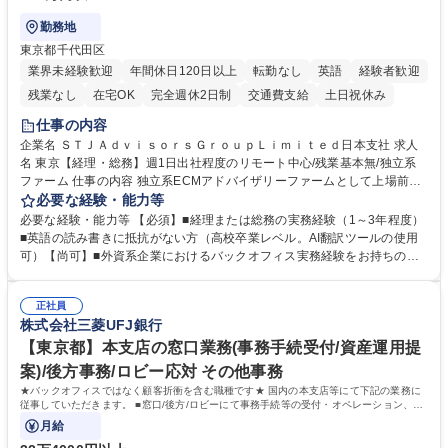
勤務地
東京都千代田区
業界未経験歓迎
年間休日120日以上
転勤なし
英語
経験者歓迎
残業なし
在宅OK
完全週休2日制
交通費支給
土日祝休み
仕事の内容
企業名 ＳＴＪＡｄｖｉｓｏｒｓＧｒｏｕｐＬｉｍｉｔｅｄ日本支社 求人
名 東京【経理・総務】週1日出社程度のリモート中心/残業基本無/独立系
ファーム 仕事の内容 独立系ECMアドバイザリーファームとして上場前後
の資本市場戦略を設計する当社にて経理・総務をお任せします。基礎的な
必要な経験・能力等
バックオフィス業務からスタートし組織を支える専任担当として広く活躍
必要な経験・能力等 【必須】■経理または総務の実務経験（1～3年程度）
できる環境です。 ■日常経理、月次および年次決算サポート業務 ■本国
■英語の読み書きに抵抗がない方（高校卒業レベル。AI翻訳ツールの使用
（グローバル）との英文メール対応（AI翻訳ツール等を使用しての対応で
可）【尚可】■外資系企業におけるバックオフィス実務経験をお持ちの方
問題ございません） ■オフィス環境整備、郵便物の発送・受取等の総務業
【必須・尚可要件】簿記などの特別な資格や、TOEIC等のスコアは求めて
務全般 ■その他バックオフィス関連サポート ※ご経験に合わせて無理なく
おりません。日々の事務処理を丁寧かつ正確に行える方を歓迎します。
業務をお任せします。残業も基本的には発生せず、ご自身のペースで業務
正社員
【働き方について】現在は週4日程度の在宅勤務を実施しており、ワーク
株式会社三菱UFJ銀行
を進めやすく定着率の高い環境です。 募集職種 東京【経理・総務】週1日
ライフバランスを重視する方に最適な環境です（フルリモートも面接で相
出社程度のリモート中心/残業基本無/独立系ファーム
談可）。【求める人物像】幅広いバックオフィス業務に柔軟に対応でき、
【東京都】本支店の窓口業務(事務手続受付/資産運用提
社内外と円滑にコミュニケーションを取りながら業務を推進できる方 学
案)/後方事務/ロビー応対 その他事務
歴・資格 学歴：大学院 大学 高専 短大 専修学校 高校 語学力： 資格：
★バックオフィスではなく顧客折衝を含む職種です★ 国内の本支店等にて下記の業務に
従事していただきます。 ■窓口/後方/ロビーにて事務手続等の受付・オペレーション、お
客様対応
月給