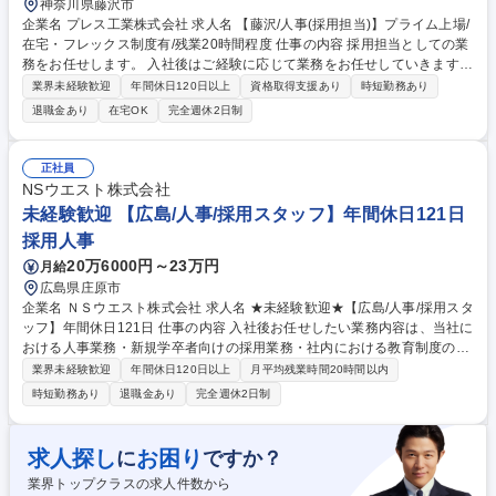
神奈川県藤沢市
企業名 プレス工業株式会社 求人名 【藤沢/人事(採用担当)】プライム上場/
在宅・フレックス制度有/残業20時間程度 仕事の内容 採用担当としての業
務をお任せします。 入社後はご経験に応じて業務をお任せしていきます
が、徐々に業務の幅を広げていただくことを期待しています。 【詳細】 ■
業界未経験歓迎
年間休日120日以上
資格取得支援あり
時短勤務あり
新卒・中途の面接対応、資料作成、日程調整：新卒対応（説明会や学校訪
退職金あり
在宅OK
完全週休2日制
問等）/中途対応（エージェントとのやりとり等） ■採用サイトの運営：候
補者の管理、メール配信、イベント参加関連 ■採用計画の立案・実行 【変
更範囲】当社業務全般 募集職種 【藤沢/人事(採用担当)】プライム上場/在
正社員
宅・フレックス制度有/残業20時間程度
NSウエスト株式会社
未経験歓迎 【広島/人事/採用スタッフ】年間休日121日
採用人事
20万6000円～23万円
月給
広島県庄原市
企業名 ＮＳウエスト株式会社 求人名 ★未経験歓迎★【広島/人事/採用スタ
ッフ】年間休日121日 仕事の内容 入社後お任せしたい業務内容は、当社に
おける人事業務・新規学卒者向けの採用業務・社内における教育制度の運
営に関する業務をお任せいたします。 【研修期間・独り立ち期間】OJT形
業界未経験歓迎
年間休日120日以上
月平均残業時間20時間以内
式で業務を習得、独り立ちには1年が目安ですが、完全に一人になること
時短勤務あり
退職金あり
完全週休2日制
はありません。基本的にはデスクワークが主ですが、新卒採用関連で通年
での出張が発生します。日帰り/宿泊どちらもあります。（県外含）ご予定
等の調整はご相談ください。業務遂行上、出張時は社有車の移動がメイン
求人探し
お困り
に
ですか？
で、慣れるまでは先輩社員の同行を想定しています。高速道路の運転が好
業界トップクラスの求人件数から
きな方に最適です。 募集職種 ★未経験歓迎★【広島/人事/採用スタッフ】