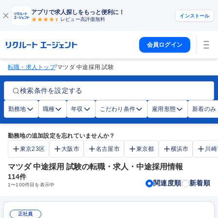
アプリで求人探しをもっと便利に！
インストール
レビュー高評価
無料
会員ログイン
/
転職・求人トップ
マツダ 中途採用 試験
検索条件を設定する
勤務地
職種
年収
こだわり条件
雇用形態
新着のみ
勤務地の追加設定を忘れていませんか？
東京23区
大阪市
名古屋市
東京都
横浜市
川崎
マツダ 中途採用 試験の転職・求人・中途採用情報
114
件
関連度順
新着順
1
〜
100
件目を表示中
正社員