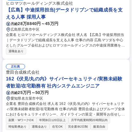
ヒロマツホールディングス株式会社
【広島】中途採用担当|データドリブンで組織成長を支
える人事 採用人事
28万8840円～45万円
月給
広島県広島市中区
企業名 ヒロマツホールディングス株式会社 求人名 【広島】中途採用担当
｜データドリブンで組織成長を支える人事 仕事の内容 広島マツダを中心
としたグループ会社およびヒロマツホールディングスの中途採用業務を中
心に人事業務全般を担当します。地域に根ざした安定した経営基盤のも
退職金あり
と、グループ全体の成長を支える重要なポジションです。 ■採用ニーズの
ヒアリングおよび求人票の作成・改善 ■採用チャネルの選定・運用（媒
体、ダイレクトリクルーティング等） ■エージェント管理および採用デー
正社員
タの分析・改善提案 ■応募数・通過率などのモニタリングと施策立案 ■選
豊田合成株式会社
考プロセスの管理・改善（書類選考、日程調整、面接同席等） ■内定条件
162《伏見/丸の内》サイバーセキュリティ/実務未経験
調整、入社手続き、内定者フォロー 他人事関連業務 募集職種 【広島】中
者歓迎/在宅勤務有 社内システムエンジニア
途採用担当｜データドリブンで組織成長を支える人事
25万円～50万円
月給
愛知県名古屋市中区
企業名 豊田合成株式会社 求人名 162《伏見/丸の内》サイバーセキュリテ
ィ/実務未経験者歓迎/在宅勤務有 仕事の内容 豊田合成およびグループ全体
におけるセキュリティポリシー、ガイドラインの策定・展開等お任せしま
す。部内は4割ほどが中途入社者であり、中途入社者であることのハンデ
副業・WワークOK
年間休日120日以上
月平均残業時間20時間以内
ィキャップはありません。 【具体的な業務内容】■経営層・関係部門との
時短勤務あり
退職金あり
在宅OK
完全週休2日制
服装自由
連携による全社的なセキュリティ施策の推進とグローバル拠点におけるセ