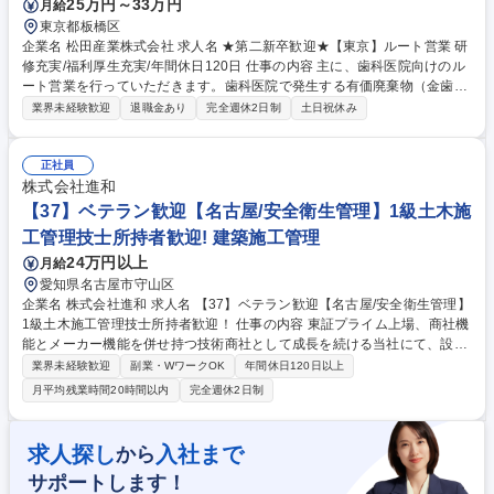
25万円～33万円
月給
歓迎★半導体需要で事業拡大/研修充実/プライム上場
東京都板橋区
企業名 松田産業株式会社 求人名 ★第二新卒歓迎★【東京】ルート営業 研
修充実/福利厚生充実/年間休日120日 仕事の内容 主に、歯科医院向けのル
ート営業を行っていただきます。歯科医院で発生する有価廃棄物（金歯や
銀歯など）を回収・買付するお仕事です。貴金属価格は日々変動するた
業界未経験歓迎
退職金あり
完全週休2日制
土日祝休み
め、訪問の頻度・タイミングが重要です。 【やりがい】◇歯科医院の先生
との信頼が積みあがると、他院の先生を紹介していただく機会が増えま
す。自身の行動で、顧客が増えていくことを実感することができるお仕事
正社員
です。 ◇貴金属の買取回収だけでなく、廃棄物処理やクリーニング対応と
株式会社進和
いったオプション提案をして、付加価値のあるサービスを提供することも
【37】ベテラン歓迎【名古屋/安全衛生管理】1級土木施
可能。 ◇再資源化、という社会貢献度の高い分野の仕事に携われます。
工管理技士所持者歓迎! 建築施工管理
募集職種 ★第二新卒歓迎★【東京】ルート営業 研修充実/福利厚生充実/年
24万円以上
月給
間休日120日
愛知県名古屋市守山区
企業名 株式会社進和 求人名 【37】ベテラン歓迎【名古屋/安全衛生管理】
1級土木施工管理技士所持者歓迎！ 仕事の内容 東証プライム上場、商社機
能とメーカー機能を併せ持つ技術商社として成長を続ける当社にて、設備
機器設置に関わる安全衛生管理に関する業務をお任せします。1級土木施
業界未経験歓迎
副業・WワークOK
年間休日120日以上
工管理技士の資格が生かせる環境です。 設備機器(特に自動車業界向けの
月平均残業時間20時間以内
完全週休2日制
製造組付ライン、FA機器、加工機、各種省力機器など)の設置に関わる、
安全管理業務をお任せします。工事管理者として、協力業者への指示・指
導・管理、打合せ等の取りまとめ業務その他安全管理、建設業許可の維持
求人探し
入社まで
から
管理等をお任せ致します。※休日（土日）出勤（月4回程度）があり振替
サポートします！
休日を取得していただきます。 ※建物への改変業務はありません。 募集