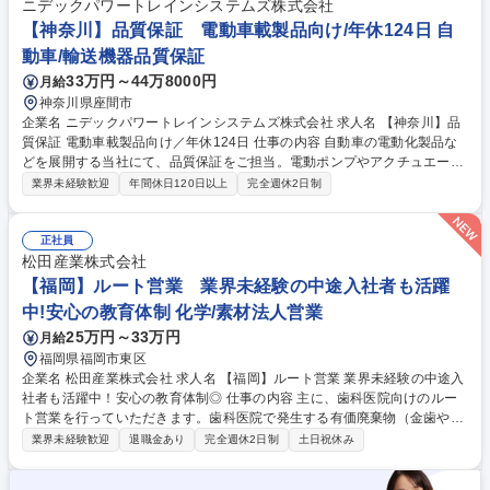
状測定機器、非破壊検査機器、リークテスト装置など多種多様 ◎入社後は
ニデックパワートレインシステムズ株式会社
製品知識や技術を丁寧にレクチャーします。将来は適性に応じ技術営業や
【神奈川】品質保証 電動車載製品向け/年休124日 自
フィールドサービスへの転換も可能です。 募集職種 未経験可【検査】精
動車/輸送機器品質保証
密測定機器のグローバル企業/福利厚生◎/賞与4か月/自社勤務
33万円～44万8000円
月給
神奈川県座間市
企業名 ニデックパワートレインシステムズ株式会社 求人名 【神奈川】品
質保証 電動車載製品向け／年休124日 仕事の内容 自動車の電動化製品な
どを展開する当社にて、品質保証をご担当。電動ポンプやアクチュエータ
ーなどの新機種立ち上げ時や量産に向けた品質保証、海外生産拠点への移
業界未経験歓迎
年間休日120日以上
完全週休2日制
管管理などを担います。 ■新機種立ち上げ時および量産に向けた品質保証
業務 ■海外生産拠点への移管と移管後の管理、顧客監査対応等 ■顧客によ
る製造拠点の工程監査への支援 【仕事の魅力】受注が急増している最先端
正社員
の電動化製品に深く関わり、専門性を磨けます。 募集職種 【神奈川】品
松田産業株式会社
質保証 電動車載製品向け／年休124日
【福岡】ルート営業 業界未経験の中途入社者も活躍
中!安心の教育体制 化学/素材法人営業
25万円～33万円
月給
福岡県福岡市東区
企業名 松田産業株式会社 求人名 【福岡】ルート営業 業界未経験の中途入
社者も活躍中！安心の教育体制◎ 仕事の内容 主に、歯科医院向けのルー
ト営業を行っていただきます。歯科医院で発生する有価廃棄物（金歯や銀
歯など）を回収・買付するお仕事です。貴金属価格は日々変動するため、
業界未経験歓迎
退職金あり
完全週休2日制
土日祝休み
訪問の頻度・タイミングが重要です。 【やりがい】◇歯科医院の先生との
信頼が積みあがると、他院の先生を紹介していただく機会が増えます。自