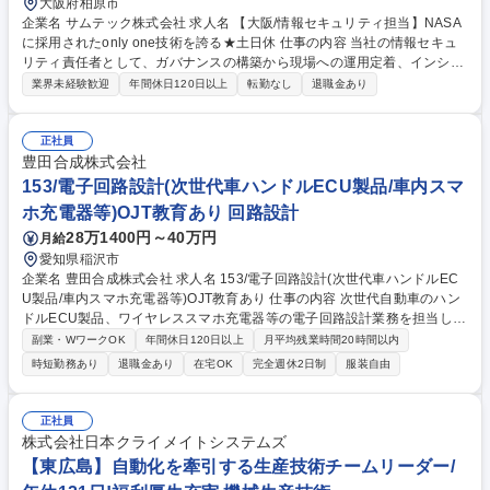
大阪府柏原市
企業名 サムテック株式会社 求人名 【大阪/情報セキュリティ担当】NASA
に採用されたonly one技術を誇る★土日休 仕事の内容 当社の情報セキュ
リティ責任者として、ガバナンスの構築から現場への運用定着、インシデ
ント対応まで、セキュリティ領域全般のマネジメントをお任せいたしま
業界未経験歓迎
年間休日120日以上
転勤なし
退職金あり
す。 ■ISMS（情報マネジメントシステム）の構築、情報セキュリティ関連
規程の策定・改訂■ CSIRT/SOC体制の整備、運用を含む全社向け情報セ
キュリティ施策の企画・実施■ISMSを基盤とした個人情報保護法対応およ
正社員
び安全管理措置の推進■外部委託先のセキュリティ評価および管理体制の
豊田合成株式会社
構築 募集職種 【大阪/情報セキュリティ担当】NASAに採用されたonly on
153/電子回路設計(次世代車ハンドルECU製品/車内スマ
e技術を誇る★土日休
ホ充電器等)OJT教育あり 回路設計
28万1400円～40万円
月給
愛知県稲沢市
企業名 豊田合成株式会社 求人名 153/電子回路設計(次世代車ハンドルEC
U製品/車内スマホ充電器等)OJT教育あり 仕事の内容 次世代自動車のハン
ドルECU製品、ワイヤレススマホ充電器等の電子回路設計業務を担当しま
す。ユーザーに身近な製品なため、ユーザー体験に直結する製品に携わる
副業・WワークOK
年間休日120日以上
月平均残業時間20時間以内
ことができます。 【具体的な仕事内容】電子系専門の外部委託先をコント
時短勤務あり
退職金あり
在宅OK
完全週休2日制
服装自由
ロールし企画・開発・量産までの立ち上げをお任せします。回路設計仕様
書作成、成果物精査、委託先指導、社内品質会議推進、量産立ち上げフォ
ローもあります。 ＜対象製品＞ステアリングECU製品、ワイヤレススマ
正社員
ホ充電器、アクチュエーター製品 募集職種 153/電子回路設計(次世代車ハ
株式会社日本クライメイトシステムズ
ンドルECU製品/車内スマホ充電器等)OJT教育あり
【東広島】自動化を牽引する生産技術チームリーダー/