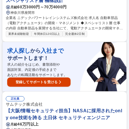
スペシャリスト層 機構設計
60万3000円～70万4000円
月給
神奈川県座間市
企業名 ニデックパワートレインシステムズ株式会社 求人名 自動車部品
（電動アクチュエータ）の開発・マネジメント ◆スペシャリスト層 仕事
の内容 自動車部品を展開する当社にて、電動アクチュエータの開発マネジ
メントをご担当。駆動・制御技術の観点から次世代車両の付加価値を具現
業界未経験歓迎
年間休日120日以上
完全週休2日制
化し、技術的難題の解決とチームの育成を両立させながら開発をリードし
ます。 ■電動アクチュエータ等車載製品の機械設計と開発 ■10名前後メン
バーの進捗管理や関係者調整 ■主要完成車メーカーへの商品提案やニーズ
求人探し
入社まで
から
具現化 【仕事の魅力】電動化へのシフトを牽引する中核として活躍。高度
サポートします！
なモノづくりと組織マネジメントを両立し次世代製品を自らの手で形にす
るやりがいがあります。 募集職種 自動車部品（電動アクチュエータ）の
求人の紹介をはじめ、書類添削や
開発・マネジメント ◆スペシャリスト層
面談対策、内定後の手続きまで
あなたの転職活動をサポートします。
登録してサポートを受ける
正社員
サムテック株式会社
【大阪/情報セキュリティ担当】NASAに採用されたonl
y one技術を誇る 土日休 セキュリティエンジニア
46万円以上
月給