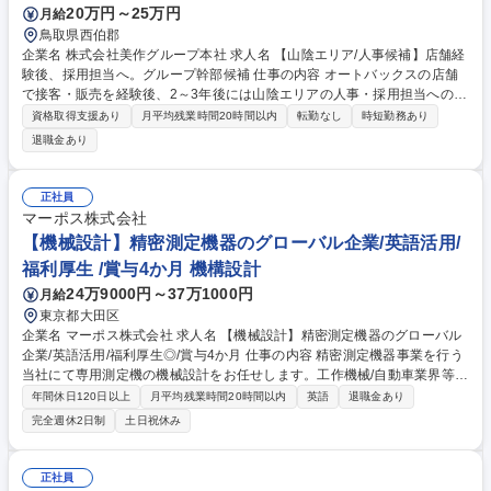
20万円～25万円
月給
鳥取県西伯郡
企業名 株式会社美作グループ本社 求人名 【山陰エリア/人事候補】店舗経
験後、採用担当へ。グループ幹部候補 仕事の内容 オートバックスの店舗
で接客・販売を経験後、2～3年後には山陰エリアの人事・採用担当への異
動が確約されたポジションです。現場を知る強みを活かし、将来はグルー
資格取得支援あり
月平均残業時間20時間以内
転勤なし
時短勤務あり
プの人事幹部候補としての活躍を期待します。 まずは東米子・松江・いず
退職金あり
も・日吉津のいずれかの店舗で接客や販売を担当し、現場の魅力を深く理
解していただきます。入社2～3年後には人事部門へ異動。採用チームのサ
ポートのもと、会社説明会の運営や採用資料の作成、新卒・中途採用の実
正社員
務を担います。現場経験を武器に「美作グループのファン」を増やす採用
マーポス株式会社
活動を行い、将来的には人事戦略を立案する幹部候補としてステップアッ
【機械設計】精密測定機器のグローバル企業/英語活用/
プしていただく計画です。 募集職種 【山陰エリア/人事候補】店舗経験
福利厚生 /賞与4か月 機構設計
後、採用担当へ。グループ幹部候補
24万9000円～37万1000円
月給
東京都大田区
企業名 マーポス株式会社 求人名 【機械設計】精密測定機器のグローバル
企業/英語活用/福利厚生◎/賞与4か月 仕事の内容 精密測定機器事業を行う
当社にて専用測定機の機械設計をお任せします。工作機械/自動車業界等の
顧客要望に合わせたオーダーメイド設計が中心。見積依頼に基づく仕様検
年間休日120日以上
月平均残業時間20時間以内
英語
退職金あり
討から図面作成、部品表作成まで担います。 【具体的には】◎国内外のモ
完全週休2日制
土日祝休み
ノづくりを支える高精度な製品に携われます。 ■工作機械/自動車業界等に
向けた専用測定機の設計、顧客仕様に合わせた専用測定機の設計 ■顧客の
要望や見積依頼に基づいた測定仕様の検討・選定 ■2D/3D CADを用いた組
正社員