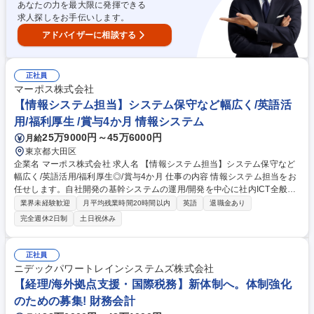
あなたの力を最大限に発揮できる
年間休日121日
求人探しをお手伝いします。
アドバイザーに相談する
正社員
マーポス株式会社
【情報システム担当】システム保守など幅広く/英語活
用/福利厚生 /賞与4か月 情報システム
25万9000円～45万6000円
月給
東京都大田区
企業名 マーポス株式会社 求人名 【情報システム担当】システム保守など
幅広く/英語活用/福利厚生◎/賞与4か月 仕事の内容 情報システム担当をお
任せします。自社開発の基幹システムの運用/開発を中心に社内ICT全般を
担当。デバッグやデジタル化推進、サーバー/NWの運用、本国との連携を
業界未経験歓迎
月平均残業時間20時間以内
英語
退職金あり
担います。IT関連以外の業務も一部お任せします。 ■自社開発の基幹業務
完全週休2日制
土日祝休み
システム(調達・在庫・設計・製造・販売・サービスなど)の開発・保守・
運用 ■業務アプリケーションのデバッグ、デジタル化(決裁システム等)の
推進 ■サーバー、ネットワーク機器の運用保守 ■PCセットアップ、ユーザ
正社員
ーサポート、問い合わせ対応 ■イタリア本国とのICT関連の情報共有・連
ニデックパワートレインシステムズ株式会社
携業務 ※運用保守の経験からスタートし、将来的に開発経験も積める環境
【経理/海外拠点支援・国際税務】新体制へ。体制強化
です。 募集職種 【情報システム担当】システム保守など幅広く/英語活用/
のための募集! 財務会計
福利厚生◎/賞与4か月