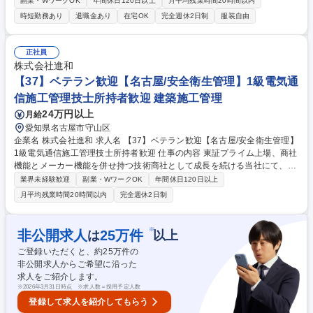
副業・WワークOK
年間休日120日以上
月平均残業時間20時間以内
日以上、年休取得率91％です。 【具体的な遂行内容】 ・内製組込ソフト
時短勤務あり
退職金あり
在宅OK
完全週休2日制
服装自由
開発マネジメント（IATF16949準拠） ・車載通信を使った製品仕様・設計
（LIN・CXPI・CANなど） ・開発委託メーカの管理遂行（仕様Q＆A、進
捗確認、成果物内容精査） ＜対象製品＞車載照明製品、ステアリングEC
正社員
U、モバイル充電器、その他モータアクチュエータ制御 募集職種 148《稲
株式会社進和
沢》車載組込ソフトウェア開発、管理（管理職候補）/在宅勤務制度あり
【37】ベテラン歓迎【名古屋/安全衛生管理】1級電気通
信施工管理技士所持者歓迎 建築施工管理
24万円以上
月給
愛知県名古屋市守山区
企業名 株式会社進和 求人名 【37】ベテラン歓迎【名古屋/安全衛生管理】
1級電気通信施工管理技士所持者歓迎 仕事の内容 東証プライム上場、商社
機能とメーカー機能を併せ持つ技術商社として成長を続ける当社にて、設
備機器設置に関わる安全衛生管理に関する業務をお任せします。1級電気
業界未経験歓迎
副業・WワークOK
年間休日120日以上
通信施工管理技士の資格が生かせる環境です。 設備機器(特に自動車業界
月平均残業時間20時間以内
完全週休2日制
向けの製造組付ライン、FA機器、加工機、各種省力機器など)の設置に関
わる、安全管理業務をお任せします。工事管理者として、協力業者への指
示・指導・管理、打合せ等の取りまとめ業務その他安全管理、建設業許可
※
非公開求人
25
万件
は
以上
の維持管理等をお任せ致します。※休日（土日）出勤（月4回程度）があ
ご登録いただくと、約
25
万件の
り振替休日を取得していただきます。 ※建物への改変業務はありません。
非公開求人からご希望に沿った
募集職種 【37】ベテラン歓迎【名古屋/安全衛生管理】1級電気通信施工管
求人をご紹介します。
理技士所持者歓迎
※
2026年3月31日時点 ※求人数＝採用予定人数
登録して求人を紹介してもらう