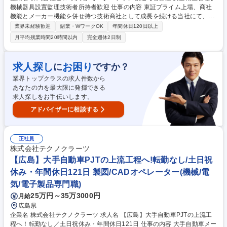
機械器具設置監理技術者所持者歓迎 仕事の内容 東証プライム上場、商社
機能とメーカー機能を併せ持つ技術商社として成長を続ける当社にて、設
備機器設置に関わる安全衛生管理に関する業務をお任せします機械器具設
業界未経験歓迎
副業・WワークOK
年間休日120日以上
置監理技術者の資格が生かせる環境です。 設備機器(特に自動車業界向け
月平均残業時間20時間以内
完全週休2日制
の製造組付ライン、FA機器、加工機、各種省力機器など)の設置に関わ
る、安全管理業務をお任せします。工事管理者として、協力業者への指
示・指導・管理、打合せ等の取りまとめ業務その他安全管理、建設業許可
求人探し
お困り
に
ですか？
の維持管理等をお任せ致します。※休日（土日）出勤（月4回程度）があ
業界トップクラスの求人件数から
り振替休日を取得していただきます。 ※建物への改変業務はありません。
あなたの力を最大限に発揮できる
募集職種 【37】ベテラン歓迎【名古屋/安全衛生管理】機械器具設置監理
求人探しをお手伝いします。
技術者所持者歓迎
アドバイザーに相談する
正社員
株式会社テクノクラーツ
【広島】大手自動車PJTの上流工程へ!転勤なし/土日祝
休み・年間休日121日 製図/CADオペレーター(機械/電
気/電子製品専門職)
25万円～35万3000円
月給
広島県
企業名 株式会社テクノクラーツ 求人名 【広島】大手自動車PJTの上流工
程へ！転勤なし／土日祝休み・年間休日121日 仕事の内容 大手自動車メー