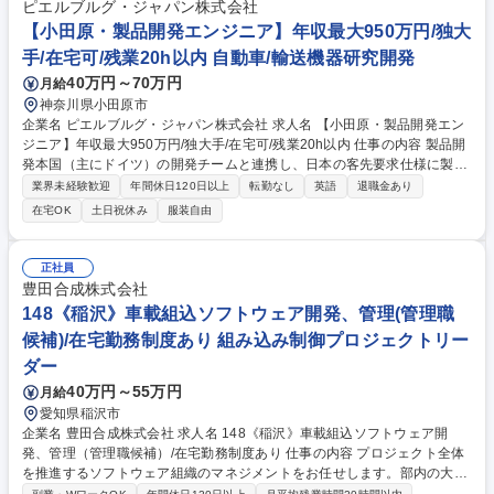
タート。現場のリアルな楽しさややりがいを一番肌で知るメンバーとして
ピエルブルグ・ジャパン株式会社
採用活動に関わるため、未経験からでも説得力のある人事へと成長してい
【小田原・製品開発エンジニア】年収最大950万円/独大
ける面白さがあります。 募集職種 【接客×人事】オートバックスの接客
手/在宅可/残業20h以内 自動車/輸送機器研究開発
+採用補助/人事未経験可/接客経験歓迎
40万円～70万円
月給
神奈川県小田原市
企業名 ピエルブルグ・ジャパン株式会社 求人名 【小田原・製品開発エン
ジニア】年収最大950万円/独大手/在宅可/残業20h以内 仕事の内容 製品開
発本国（主にドイツ）の開発チームと連携し、日本の客先要求仕様に製品
を合致させる開発をリードします。熱マネジメントや排気関連の幅広い電
業界未経験歓迎
年間休日120日以上
転勤なし
英語
退職金あり
動・メカ製品（ポンプ・EGR等）を担当します。 具体的には、様々な国
在宅OK
土日祝休み
服装自由
内OEMの技術窓口として、顧客要求仕様の管理、既存製品ラインナップを
もとにした技術提案、新規案件の受注に関わる営業との連携を担当。段階
的に複数プロジェクトをアサインします。 製品設計・出図・試作・試験へ
正社員
の参加管理、本国との課題整理、不具合対応（D-FMEA等）まで一気通貫
豊田合成株式会社
で携わるため、部分最適ではなく「ものづくりの全体像」を自ら動かす圧
148《稲沢》車載組込ソフトウェア開発、管理(管理職
倒的な裁量があります。 募集職種 【小田原・製品開発エンジニア】年収
候補)/在宅勤務制度あり 組み込み制御プロジェクトリー
最大950万円/独大手/在宅可/残業20h以内
ダー
40万円～55万円
月給
愛知県稲沢市
企業名 豊田合成株式会社 求人名 148《稲沢》車載組込ソフトウェア開
発、管理（管理職候補）/在宅勤務制度あり 仕事の内容 プロジェクト全体
を推進するソフトウェア組織のマネジメントをお任せします。部内の大半
が中途採用で、管理職にも多数、転職者が在籍。またテレワーク平均週1