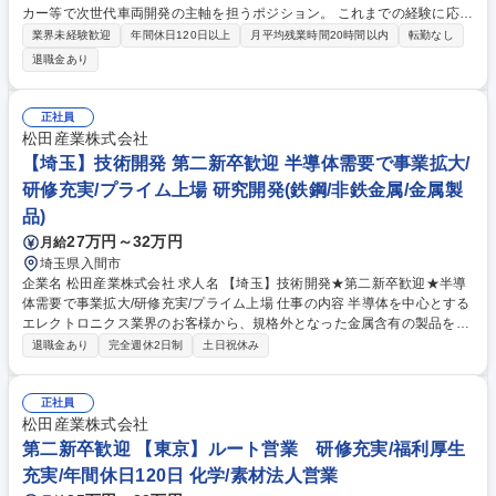
カー等で次世代車両開発の主軸を担うポジション。 これまでの経験に応
じ、仕様検討から詳細設計、解析まで最適なフェーズをお任せします。中
業界未経験歓迎
年間休日120日以上
月平均残業時間20時間以内
転勤なし
途入社メンバーが多数活躍中の環境です。 スキルや希望を考慮し、以下い
退職金あり
ずれかの主担当をお任せいたします。 ◇自動車開発：ボディ/エンジン/内
装等の3DCAD（NX/CATIA）設計 ◇CAE解析：衝突シミュレーション・
強度計算・対策案の策定 ◇PM業務：顧客への改善提案や若手育成・進捗
正社員
管理 ★残業月10h・年休121日。経験を正当評価し、待遇面でも手厚くサ
松田産業株式会社
ポートします。 募集職種 【広島】大手自動車PJTの上流工程へ！転勤なし
【埼玉】技術開発 第二新卒歓迎 半導体需要で事業拡大/
／土日祝休み・年間休日121日
研修充実/プライム上場 研究開発(鉄鋼/非鉄金属/金属製
品)
27万円～32万円
月給
埼玉県入間市
企業名 松田産業株式会社 求人名 【埼玉】技術開発★第二新卒歓迎★半導
体需要で事業拡大/研修充実/プライム上場 仕事の内容 半導体を中心とする
エレクトロニクス業界のお客様から、規格外となった金属含有の製品を回
収し、貴金属の製錬・精製を主に行っています。貴金属製錬/精製,化成品
退職金あり
完全週休2日制
土日祝休み
開発,化学分析等の各種技術開発をお任せします。 ■金、銀、プラチナ、パ
ラジウム等の分離リサイクル技術、製錬・精製技術の研究開発 ■半導体・
電子部品などに使用される、貴金属材料の研究開発 ■化学分析、分析技術
正社員
の開発 ■化成品、化学薬品の開発（貴金属めっき液など）■産業廃棄物の
松田産業株式会社
リサイクル技術開発 ■リチウムイオンバッテリーの資源化リサイクル技術
第二新卒歓迎 【東京】ルート営業 研修充実/福利厚生
開発 ⇒上記分野は、EV化に伴い今後需要の増す研究分野であり、当社は
充実/年間休日120日 化学/素材法人営業
そのパイオニアとなっています。 募集職種 【埼玉】技術開発★第二新卒