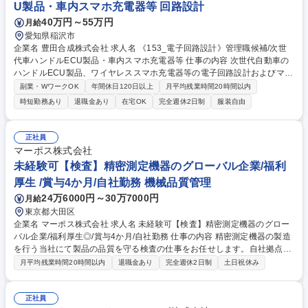
U製品・車内スマホ充電器等 回路設計
40万円～55万円
月給
愛知県稲沢市
企業名 豊田合成株式会社 求人名 《153_電子回路設計》管理職候補/次世
代車ハンドルECU製品・車内スマホ充電器等 仕事の内容 次世代自動車の
ハンドルECU製品、ワイヤレススマホ充電器等の電子回路設計およびマネ
ジメントを担当します。ユーザーに身近な製品なため、ユーザー体験に直
副業・WワークOK
年間休日120日以上
月平均残業時間20時間以内
結する製品に携わることができます。 【具体的な仕事内容】電子系専門の
時短勤務あり
退職金あり
在宅OK
完全週休2日制
服装自由
外部委託先をコントロールし企画・開発・量産までの立ち上げをお任せし
ます。回路設計仕様書作成、成果物精査、委託先指導、社内品質会議推
進、量産立ち上げフォローもあります。 ＜対象製品＞ステアリングECU
正社員
製品、ワイヤレススマホ充電器、アクチュエーター製品 募集職種 《153_
マーポス株式会社
電子回路設計》管理職候補/次世代車ハンドルECU製品・車内スマホ充電
未経験可【検査】精密測定機器のグローバル企業/福利
器等
厚生 /賞与4か月/自社勤務 機械品質管理
24万6000円～30万7000円
月給
東京都大田区
企業名 マーポス株式会社 求人名 未経験可【検査】精密測定機器のグロー
バル企業/福利厚生◎/賞与4か月/自社勤務 仕事の内容 精密測定機器の製造
を行う当社にて製品の品質を守る検査の仕事をお任せします。自社拠点に
て出荷前の製品組立、調整、検査を担当します。定寸装置の駆動部やセン
月平均残業時間20時間以内
退職金あり
完全週休2日制
土日祝休み
サー位置の調整、ハード入替など幅広く携わります。 ■自社内拠点での出
荷前の組立、調整、検査業務 ■定寸装置の駆動部やセンサー位置の微調整
■ハードウェアの入替作業 【取扱製品】工作機械用測定システム、寸法形
正社員