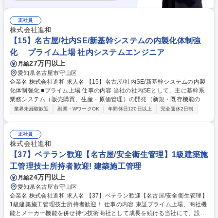
正社員
株式会社進和
【15】名古屋/社内SE/新基幹システムの内製化体制強
化 プライム上場 社内システムエンジニア
27万円以上
月給
愛知県名古屋市守山区
企業名 株式会社進和 求人名 【15】名古屋/社内SE/新基幹システムの内製
化体制強化 ■プライム上場 仕事の内容 当社の社内SEとして、主に基幹系
業務システム（販売購買、生産・原価管理）の開発（新規・既存機能の修
正）・保守・運用業務とその他社内システム全般の保守・運用業務を担っ
業界未経験歓迎
副業・WワークOK
年間休日120日以上
完全週休2日制
て頂きます。 将来的には上流工程や、ベンダーコントロールといったこと
にも携わって頂きます。 ●開発基盤：イントラマート/IBM i ●開発言語：J
avaScript/RPG 【業務詳細】■システム企画・要件定義、外部ベンダーと
正社員
の連携によるシステム設計・開発・テスト、導入・展開、運用・保守 ■IT
株式会社進和
インフラの整備と運用 ■海外拠点の基幹システム導入・刷新（ERP）■ユ
【37】ベテラン歓迎【名古屋/安全衛生管理】1級建築施
ーザー部門からの問い合わせ対応 募集職種 【15】名古屋/社内SE/新基幹
工管理技士所持者歓迎! 建築施工管理
システムの内製化体制強化 ■プライム上場
24万円以上
月給
愛知県名古屋市守山区
企業名 株式会社進和 求人名 【37】ベテラン歓迎【名古屋/安全衛生管理】
1級建築施工管理技士所持者歓迎！ 仕事の内容 東証プライム上場、商社機
能とメーカー機能を併せ持つ技術商社として成長を続ける当社にて、設備