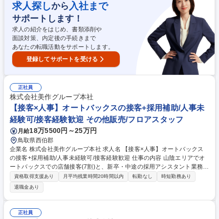
身の行動で、顧客が増えていくことを実感することができるお仕事です。
求人探し
入社まで
から
◇貴金属の買取回収だけでなく、廃棄物処理やクリーニング対応といった
サポートします！
オプション提案をして、付加価値のあるサービスを提供することも可能。
◇再資源化、という社会貢献度の高い分野の仕事に携われます。 募集職種
求人の紹介をはじめ、書類添削や
【福岡】ルート営業 業界未経験の中途入社者も活躍中！安心の教育体制◎
面談対策、内定後の手続きまで
あなたの転職活動をサポートします。
登録してサポートを受ける
正社員
株式会社美作グループ本社
【接客×人事】オートバックスの接客+採用補助/人事未
経験可/接客経験歓迎 その他販売/フロアスタッフ
18万5500円～25万円
月給
鳥取県西伯郡
企業名 株式会社美作グループ本社 求人名 【接客×人事】オートバックス
の接客+採用補助/人事未経験可/接客経験歓迎 仕事の内容 山陰エリアでオ
ートバックスでの店舗接客(7割)と、新卒・中途の採用アシスタント業務(3
割)を並行して担当します。接客経験を活かし、現場の魅力を求職者へ伝
資格取得支援あり
月平均残業時間20時間以内
転勤なし
時短勤務あり
える人事へと一歩ずつキャリアチェンジが可能です。 東米子・松江・いず
退職金あり
も・日吉津のいずれかの店舗でカー用品の接客販売をメイン(7割)で行いな
がら、同時に人事業務(3割)にも携わります。人事としては、会社説明会の
運営サポート、採用資料の作成、求職者からの問い合わせ対応などからス
正社員