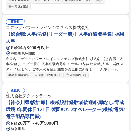
業界未経験歓迎
副業・WワークOK
年間休日120日以上
英語
むことができる環境です。 単体・連結決算、税務対応、管理会計など、経
完全週休2日制
営を支える重要な業務を担当していただきます。 国内外のグループ会社に
経理支援をするなど業務の幅が広く、新しいことにもチャレンジしながら
グローバルな視点で圧倒的な成長を実現可能です。 募集職種 【117】【名
正社員
古屋/経理】東証プライム上場/フレックスタイム制/安定性◎
ニデックパワートレインシステムズ株式会社
【総合職:人事/労務(リーダー層)】人事経験者募集! 採用
人事
44万8000円以上
月給
神奈川県座間市
企業名 ニデックパワートレインシステムズ株式会社 求人名 【総合職：人
事/労務(リーダー層)】人事経験者募集！ 仕事の内容 総合職(人事・労務ス
タッフ)として、ご本人の希望と適性を総合的に判断し、「人事チーム」
または「労務チーム」のいずれかに配属いたします。 ＜人事＞■採用(新
業界未経験歓迎
年間休日120日以上
完全週休2日制
卒・中途)全般■社員研修・教育プログラムの企画・運営■人事制度の企
画・運用業務■その他(トップマネジメント直下の人事施策プロジェクトの
推進) ＜労務＞■給与関連業務全般(社保・労働保険等含む)■労務管理全般
正社員
(勤務管理・規則ルールの管理運用・諸問題等)■入退社に伴う各種手続き、
株式会社テクノクラーツ
社員からの問い合わせ対応■その他(育児介護、組合対応等) 募集職種 【総
【神奈川県/設計職】機械設計経験者歓迎/転勤なし/育成
合職：人事/労務(リーダー層)】人事経験者募集！
環境 /年間休日121日 製図/CADオペレーター(機械/電気/
電子製品専門職)
26万円～40万3000円
月給
神奈川県