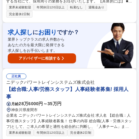
する当社にて、採用周りの業務をお任せいたします。 【具体的には】 ■媒
体等を活用した母集団形成 ■求職者との面接調整や面接実施 ■入社サポー
業界未経験歓迎
年間休日120日以上
転勤なし
退職金あり
ト など 仕事の進め方も自由度が高く自分次第で新しいことにどんどんチ
完全週休2日制
ャレンジすることが出来る環境です！ 【業務変更の範囲：当社業務全般】
募集職種 岐阜関市【人事】未経験歓迎★年間休日121日/福利厚生充実◎
求人探し
お困り
に
ですか？
業界トップクラスの求人件数から
あなたの力を最大限に発揮できる
求人探しをお手伝いします。
アドバイザーに相談する
正社員
ニデックパワートレインシステムズ株式会社
【総合職:人事/労務スタッフ】人事経験者募集! 採用人
事
28万6000円～35万円
月給
神奈川県座間市
企業名 ニデックパワートレインシステムズ株式会社 求人名 【総合職：人
事/労務スタッフ】人事経験者募集！ 仕事の内容 総合職(人事・労務スタッ
フ)として、ご本人の希望と適性を総合的に判断し、「人事チーム」また
は「労務チーム」のいずれかに配属いたします。 ＜人事＞■採用業務(新
業界未経験歓迎
年間休日120日以上
完全週休2日制
卒・中途採用の媒体運用/面接調整/エージェント対応)■社員研修・教育プ