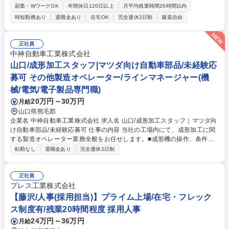
をお任せします。部内は約4割が中途入社者であり、中途入社者であるこ
副業・WワークOK
年間休日120日以上
月平均残業時間20時間以内
とのハンディキャップはありません。 【詳細】オンプレミスおよびクラウ
時短勤務あり
退職金あり
在宅OK
完全週休2日制
服装自由
ド（IaaS／PaaS）環境において、業務要件・非機能要件（性能、可用
性、セキュリティ等）を踏まえたサーバ資源・アーキテクチャ・テクノロ
ジーの選定、運用を見据えた設計（運用設計・監視・バックアップ・障害
正社員
対応方針）稼働中システムの安定運用、改善、ライフサイクル管理（更改
中神自動車工業株式会社
対応）を一貫して推進。将来的にクラウド活用の高度化や基盤標準化、セ
山口/成形加工スタッフ|マツダ向け自動車部品/未経験応
キュリティ強化にも携われます。 募集職種 186《清須/社内SE》社内イン
募可 その他製造オペレーター/ラインマネージャー(機
フラ企画・基盤エンジニア（サーバ・クラウド）
械/電気/電子製品専門職)
20万円～30万円
月給
山口県熊毛郡
企業名 中神自動車工業株式会社 求人名 山口/成形加工スタッフ｜マツダ向
け自動車部品/未経験応募可 仕事の内容 当社の工場内にて、成形加工に関
する製造オペレーター業務全般をお任せします。■成形機の操作、条件出
し、金型の交換作業■製品の目視検査による品質管理、品質保証サポート■
転勤なし
退職金あり
完全週休2日制
歩留まり向上のための工程改善提案 機械製造の最前線で、高品質な製品を
生み出すやりがいのあるポジションです。入社後は先輩社員のOJTのも
と、機械の操作方法や品質管理の基礎から学んでいただきます。ゆくゆく
正社員
はラインマネージャーや生産技術へのキャリアアップも可能です。 ※2交
プレス工業株式会社
替制（夜勤あり）での勤務。夜勤時は17:20～2:20の勤務となります。
【藤沢/人事(採用担当)】プライム上場/在宅・フレック
【業務内容の変更範囲】当社の指定する業務 募集職種 山口/成形加工スタ
ス制度有/残業20時間程度 採用人事
ッフ｜マツダ向け自動車部品/未経験応募可
24万円～36万円
月給