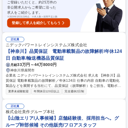
ご登録いただくと、約
25
万件の
ダーコントロール、社内調整 募集職種 【社内SE（インフラ/セキュリティ
非公開求人からご希望に沿った
構築を主に担当)】ニデックGの車載製品企業
求人をご紹介します。
※
2026年3月31日時点 ※求人数＝採用予定人数
登録して求人を紹介してもらう
正社員
ニデックパワートレインシステムズ株式会社
【神奈川】品質保証 電動車載製品の故障解析/年休124
日 自動車/輸送機器品質保証
33万円～44万8000円
月給
神奈川県座間市
企業名 ニデックパワートレインシステムズ株式会社 求人名 【神奈川】品
質保証 電動車載製品の故障解析／年休124日 仕事の内容 自動車の電動化
製品などを展開する当社にて、品質保証（故障解析）をご担当。電動ポン
プやアクチュエーターの新機種立ち上げ時や量産に向けた品質保証、電動
業界未経験歓迎
年間休日120日以上
完全週休2日制
車載製品の不具合における故障解析などを担います。 ■新機種立ち上げ時
および量産に向けた品質保証業務 ■電動車載製品不具合の故障解析 ■海外
生産拠点への移管・管理や顧客監査対応 等 【仕事の魅力】受注急増中の
正社員
電動化製品に深く関わり、高い専門性を磨けます。残業は月5～10時間程
株式会社美作グループ本社
度と働きやすさも抜群です。 募集職種 【神奈川】品質保証 電動車載製品
【山陰エリア/人事候補】店舗経験後、採用担当へ。グ
の故障解析／年休124日
ループ幹部候補 その他販売/フロアスタッフ