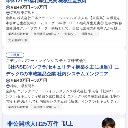
年休121日!福利厚生充実 機械生産技術
46万円～56万円
月給
広島県東広島市
企業名 株式会社日本クライメイトシステムズ 求人名 【東広島】自動化を
牽引する生産技術チームリーダー/年休121日！福利厚生充実◎ 仕事の内容
設備開発グループのリーダー候補として、自動化設備の新規導入から既存
改造までを統括。仕様検討からメーカー折衝、量産立ち上げ後のトラブル
業界未経験歓迎
年間休日120日以上
転勤なし
退職金あり
対応、メンバー育成まで幅広く指揮を執ります。 ■新規設備導入（仕様検
完全週休2日制
討、メーカー折衝等） ■既存設備の改造（治具・電気制御設計等） ■設備
不具合の暫定対応と恒久対策立案 ■部内資料作成、メンバー育成 ◎工場の
自動化プロジェクトを主導。構想から量産立ち上げまで裁量を持って統括
正社員
します。 募集職種 【東広島】自動化を牽引する生産技術チームリーダー/
ニデックパワートレインシステムズ株式会社
年休121日！福利厚生充実◎
【社内SE(インフラ/セキュリティ構築を主に担当)】ニ
デックGの車載製品企業 社内システムエンジニア
43万円～53万円
月給
神奈川県座間市
企業名 ニデックパワートレインシステムズ株式会社 求人名 【社内SE（イ
ンフラ/セキュリティ構築を主に担当)】ニデックGの車載製品企業 仕事の
内容 社内SEとして社内情報システム部に所属。インフラ/セキュリティ構
築業務を担当。将来は幅広く情報システム関係の業務を担当いただきま
業界未経験歓迎
年間休日120日以上
す。 【具体的な業務】 ■インフラ担当 ■社内ITインフラ(サーバ、ネットワ
ーク、クラウド、仮想基盤、GWS,M365等)の構築・運用・改善 ■IT企画・
改善提案 ■PCのキッティング、アカウント管理、IT資産管理、運用手順書
※
非公開求人
25
万件
は
以上
の整備 ■情報セキュリティ施策の運用、改善、CSIRTへの参画経験 ■ベン