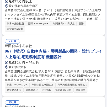
23万円以上
月給
愛知県名古屋市守山区
企業名 株式会社進和 求人名 【126】【名古屋/総務】東証プライム上場/フ
レックスタイム制/安定性◎ 仕事の内容 東証プライム上場、商社機能とメ
ーカー機能を併せ持つ技術商社として成長を続ける当社にて、総務に関す
る業務をお任せします。 【詳細】■社有車管理業務（リース契約対応、納
業界未経験歓迎
副業・WワークOK
年間休日120日以上
英語
期管理、アルコールチェックシステム管理など）■各種請求書対応（事務
完全週休2日制
処理）■社内イベント対応■庶務業務【当社について】■主要顧客は大手完
成車メーカーなど各産業を代表する企業です。自動車以外にも電機、半導
体、化学など多彩なお客様との取引があるため、景気に左右されにくく安
正社員
定した経営基盤があります。ここ数年は増収増益、成長を続けています。
豊田合成株式会社
募集職種 【126】【名古屋/総務】東証プライム上場/フレックスタイム制/
067《稲沢》自動車内装・照明製品の開発・設計/プライ
安定性◎
ム上場/在宅勤務制度有 機構設計
25万円～44万円
月給
愛知県稲沢市
企業名 豊田合成株式会社 求人名 067《稲沢》自動車内装・照明製品の開
発・設計/プライム上場/在宅勤務制度有 仕事の内容 CASE/EV化など自動
車業界が大きな変革期にある中で、社内の新規の自動車内装部品開発が加
速しています。当社のIM技術部にて自動車内装・照明製品の製品開発・設
副業・WワークOK
年間休日120日以上
月平均残業時間20時間以内
計を担当します。 【具体的な仕事内容】 ・製品企画、要素技術開発 ・構
時短勤務あり
退職金あり
在宅OK
完全週休2日制
服装自由
造、及び設計検討（図面作成含む） ・製品の評価、解析 ・OEM、仕入先
等への企画提案（市場調査をしながらお客様と相談、提案できます） 募集
職種 067《稲沢》自動車内装・照明製品の開発・設計/プライム上場/在宅
正社員
勤務制度有