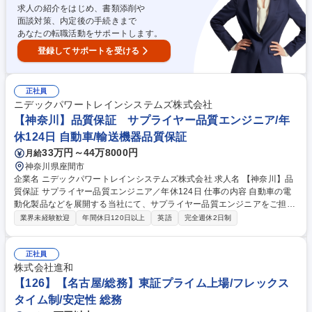
職種 【37】ベテラン歓迎【名古屋/安全衛生管理】1級土木施工管理技士所
求人の紹介をはじめ、書類添削や
持者歓迎！
面談対策、内定後の手続きまで
あなたの転職活動をサポートします。
登録してサポートを受ける
正社員
ニデックパワートレインシステムズ株式会社
【神奈川】品質保証 サプライヤー品質エンジニア/年
休124日 自動車/輸送機器品質保証
33万円～44万8000円
月給
神奈川県座間市
企業名 ニデックパワートレインシステムズ株式会社 求人名 【神奈川】品
質保証 サプライヤー品質エンジニア／年休124日 仕事の内容 自動車の電
動化製品などを展開する当社にて、サプライヤー品質エンジニアをご担
当。電動ポンプやアクチュエーターなどの新機種立ち上げにおける、部品
業界未経験歓迎
年間休日120日以上
英語
完全週休2日制
サプライヤーへの監査業務や品質保証業務の移管管理など を担います。 ■
新機種立ち上げのための部品サプライヤー監査業務 ■生産拠点への品質保
証業務移管や立ち上げ進捗管理 ■顧客監査対応等 【仕事の魅力】プロジェ
正社員
クトの初期段階から課題検証を行い、後工程での問題発生を防ぐ体制強化
株式会社進和
の中核として活躍できます。残業は月5～10時間程度と働きやすい環境で
【126】【名古屋/総務】東証プライム上場/フレックス
す。 募集職種 【神奈川】品質保証 サプライヤー品質エンジニア／年休12
タイム制/安定性 総務
4日