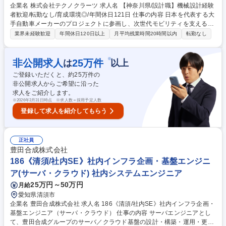
企業名 株式会社テクノクラーツ 求人名 【神奈川県/設計職】機械設計経験
者歓迎/転勤なし/育成環境◎/年間休日121日 仕事の内容 日本を代表する大
手自動車メーカーのプロジェクトに参画し、次世代モビリティを支える自
動車部品の設計開発、またはソフトウェア設計をお任せします。ご経験を
業界未経験歓迎
年間休日120日以上
月平均残業時間20時間以内
転勤なし
最大限に活かしより上流の工程で活躍できる環境です。 ■機械設計（筐
体・機構設計）：ドア/エンジン/ボディ周辺などの構想設計～詳細設計※
使用ツール：NX、CATIA V5など（イチからの設計） ■ソフトウェア・制
※
非公開求人
25
万件
は
以上
御設計：車載ソフトウェアの仕様検討 ・サプライヤーが作成した仕様書の
ご登録いただくと、約
25
万件の
レビュー、評価、品質チェック ■CAE解析：衝突シミュレーションや強度
非公開求人からご希望に沿った
解析を用いた問題点の抽出 ・設計部門へのフィードバックや改善提案 募
求人をご紹介します。
集職種 【神奈川県/設計職】機械設計経験者歓迎/転勤なし/育成環境◎/年間
※
2026年3月31日時点 ※求人数＝採用予定人数
休日121日
登録して求人を紹介してもらう
正社員
豊田合成株式会社
186《清須/社内SE》社内インフラ企画・基盤エンジニ
ア(サーバ・クラウド) 社内システムエンジニア
25万円～50万円
月給
愛知県清須市
企業名 豊田合成株式会社 求人名 186《清須/社内SE》社内インフラ企画・
基盤エンジニア（サーバ・クラウド） 仕事の内容 サーバエンジニアとし
て、豊田合成グループのサーバ／クラウド基盤の設計・構築・運用・更改