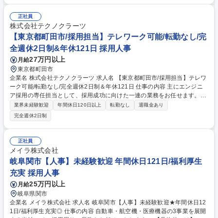
キュリティ対応推進 ■仕入先向けセキュリティガイドラインの整備と整備
支援、啓発活動 ■サイバー攻撃等を想定したBCP（事業継続計画）の構
正社員
築、訓練の実施 【使用ツール】自動車産業ガイドライン、EDR、EPP、A
株式会社テクノクラーツ
SM、内部情報漏えいシステム、SOCなど 募集職種 162《伏見/丸の内》サ
【東京都町田市/採用担当】テレワーク可能/転勤なし/完
イバーセキュリティ/実務未経験者歓迎/在宅勤務有
全週休2日制&年休121日 採用人事
27万円以上
月給
東京都町田市
企業名 株式会社テクノクラーツ 求人名 【東京都町田市/採用担当】テレワ
ーク可能/転勤なし/完全週休2日制＆年休121日 仕事の内容 主にエンジニ
ア採用の専任担当として、採用成功に向けた一連の業務をお任せます。自
分の戦略やアプローチで優秀な人材の採用成功を導くことで、組織の拡大
業界未経験歓迎
年間休日120日以上
転勤なし
退職金あり
をダイレクトに実感できるポジションです。 ◇戦略立案：経営層と直接要
完全週休2日制
件を定義しチャネル別採用戦略を構築 ◇応募者/候補者対応：選考対応、
日程調整、会議室手配等 ◇エージェント/求人対応：求人共有/ターゲット
すり合わせ/求人媒体への求人票の登録 ◇選考プロセスの管理・改善：各
正社員
種KPIの集計、採用課題の抽出、改善施策の検討・実行 ◇会社説明会の企
メイラ株式会社
画・運営：オンラインや対面での会社説明会の実施/準備 募集職種 【東京
岐阜関市【人事】未経験歓迎 年間休日121日/福利厚生
都町田市/採用担当】テレワーク可能/転勤なし/完全週休2日制＆年休121日
充実 採用人事
25万円以上
月給
岐阜県関市
企業名 メイラ株式会社 求人名 岐阜関市【人事】未経験歓迎★年間休日12
1日/福利厚生充実◎ 仕事の内容 自動車・航空機・医療機器の3事業を展開