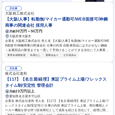
正社員
大阪精工株式会社
【大阪/人事】転勤無/マイカー通勤可/WEB面接可/神鋼
商事の関連会社 採用人事
30万円～50万円
月給
大阪府東大阪市
企業名 大阪精工株式会社 求人名 【大阪/人事】転勤無/マイカー通勤可/WE
B面接可/神鋼商事の関連会社 仕事の内容 自動車部品には欠かせない鋼線
～金属部品の製造までを一貫して手掛けることができる当社にて人事業務
をお任せします◎ 具体的には高卒・新卒・中途採用における採用手法の考
業界未経験歓迎
転勤なし
退職金あり
土日祝休み
案から 実行/人事制度改定・運用/人材研修制度の企画・運用等、幅広い人
事業務を担当して頂きます！ 【期待していること】現在、専任の人事担当
者がいない為、ご自身のこれまでの経験やノウハウを当社に展開し、当社
正社員
の採用力強化及び人事制度の改定・研修制度を活用した従業員の育成に貢
株式会社進和
献して頂くことを期待しています。 募集職種 【大阪/人事】転勤無/マイカ
【117】【名古屋/経理】東証プライム上場/フレックス
ー通勤可/WEB面接可/神鋼商事の関連会社
タイム制/安定性 管理会計
23万円以上
月給
愛知県名古屋市守山区
企業名 株式会社進和 求人名 【117】【名古屋/経理】東証プライム上場/フ
レックスタイム制/安定性◎ 仕事の内容 東証プライム上場、商社機能とメ
ーカー機能を併せ持つ技術商社として成長を続ける当社にて、経理に関す
る業務をお任せします。上場企業となるため、経理として様々な経験を積