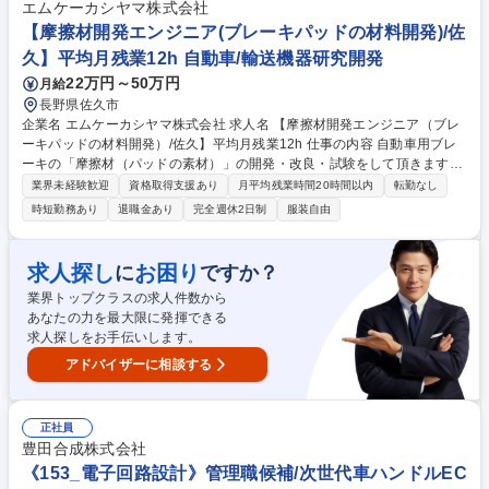
立図および部品図（バラシ）の作成 ■社内専用アプリケーションを使用し
エムケーカシヤマ株式会社
た部品表（BOM）の作成 募集職種 【機械設計】精密測定機器のグローバ
【摩擦材開発エンジニア(ブレーキパッドの材料開発)/佐
ル企業/英語活用/福利厚生◎/賞与4か月
久】平均月残業12h 自動車/輸送機器研究開発
22万円～50万円
月給
長野県佐久市
企業名 エムケーカシヤマ株式会社 求人名 【摩擦材開発エンジニア（ブレ
ーキパッドの材料開発）/佐久】平均月残業12h 仕事の内容 自動車用ブレ
ーキの「摩擦材（パッドの素材）」の開発・改良・試験をして頂きます。
原材料の組み合わせや配合率を調整し、異音の抑制や制動性能の向上を追
業界未経験歓迎
資格取得支援あり
月平均残業時間20時間以内
転勤なし
求。純正品同等以上の品質をゼロから生み出します。 ■新製品の原材料選
時短勤務あり
退職金あり
完全週休2日制
服装自由
定および配合レシピの設計 ■試作品の作成、実機テスターを用いた性能評
価・データ分析 ■営業担当と連携した、国内外のクライアントニーズの具
体化 ■既存製品のコストダウンや環境対応（銅フリー化等）に伴う改良 ※
求人探し
お困り
に
ですか？
開発期間は約1年。担当ごとに裁量を持って進められます！ 募集職種 【摩
業界トップクラスの求人件数から
擦材開発エンジニア（ブレーキパッドの材料開発）/佐久】平均月残業12h
あなたの力を最大限に発揮できる
求人探しをお手伝いします。
アドバイザーに相談する
正社員
豊田合成株式会社
《153_電子回路設計》管理職候補/次世代車ハンドルEC