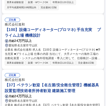
機器設置に関わる安全衛生管理に関する業務をお任せします。1級建築施
業界未経験歓迎
副業・WワークOK
年間休日120日以上
工管理技士の資格が生かせる環境です。 設備機器(特に自動車業界向けの
月平均残業時間20時間以内
完全週休2日制
製造組付ライン、FA機器、加工機、各種省力機器など)の設置に関わる、
安全管理業務をお任せします。工事管理者として、協力業者への指示・指
導・管理、打合せ等の取りまとめ業務その他安全管理、建設業許可の維持
正社員
管理等をお任せ致します。※休日（土日）出勤（月4回程度）があり振替
株式会社進和
休日を取得していただきます。 ※建物への改変業務はありません。 募集
【100】設備コーディネーター(プロマネ) 手当充実 プ
職種 【37】ベテラン歓迎【名古屋/安全衛生管理】1級建築施工管理技士所
ライム上場 機構設計
持者歓迎！
24万円以上
月給
愛知県名古屋市守山区
企業名 株式会社進和 求人名 【100】設備コーディネーター(プロマネ) ■手
当充実 ■プライム上場 仕事の内容 当社にて、大手メーカーの海外工場の
自動化装置・システムの海外現地調達・導入に対して、仕様検討～設備製
作支援までの技術的なトータル支援・プロジェクトマネジメントを行って
業界未経験歓迎
副業・WワークOK
年間休日120日以上
完全週休2日制
いただきます。 ■生産設備現調プロジェクトにおける仕様検討・設計製作
支援に関わる技術サポート業務やプロジェクトマネジメント（工程管理）
■自動化案件（ロボットやAMR・AGVシステム）へのメカ的なサポート
正社員
【働き方】■残業：10～20時間程度/月 ※繁閑期によって異なります。■海
株式会社進和
外出張：年に1～2回(2週間/回)程度 ※担当プロジェクトによって異なりま
【37】ベテラン歓迎【名古屋/安全衛生管理】機械器具
す。 募集職種 【100】設備コーディネーター(プロマネ) ■手当充実 ■プラ
設置監理技術者所持者歓迎 建築施工管理
イム上場
24万円以上
月給
愛知県名古屋市守山区
企業名 株式会社進和 求人名 【37】ベテラン歓迎【名古屋/安全衛生管理】