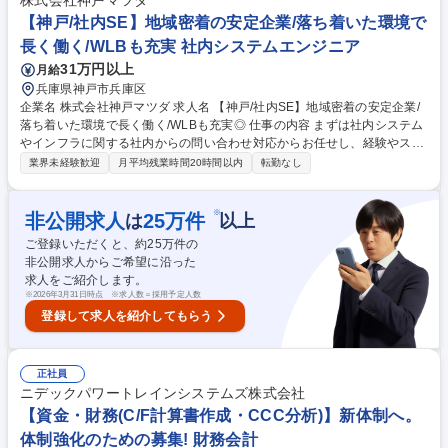
株式会社神戸マツダ
【神戸/社内SE】地域密着の安定企業/落ち着いた環境で
長く働く/WLBも充実 社内システムエンジニア
31万円以上
月給
兵庫県神戸市兵庫区
企業名 株式会社神戸マツダ 求人名 【神戸/社内SE】地域密着の安定企業/
落ち着いた環境で長く働く/WLBも充実◎ 仕事の内容 まずは社内システム
やインフラに関する社内からの問い合わせ対応からお任せし、経験やスキ
ルに応じて徐々に開発案件などにも関わっていただきます。 【開発システ
業界未経験歓迎
月平均残業時間20時間以内
転勤なし
ム例】営業用システム開発…同社はマツダ車以外にも国内外の車種を扱っ
ており、各車種にメーカーの営業用システムがあります。それらを同社営
業が使用しやすいように一元管理できるシステムの開発をお願いいたしま
※
非公開求人
25
万件
は
以上
す。※この他にも、各現場からシステム開発の要望が挙がってくるため役
ご登録いただくと、約
25
万件の
員と相談しながら優劣をつけてシステムの企画～開発いただくこととなり
非公開求人からご希望に沿った
ます。《開発環境》OS：windows/Linux/言語：Python/PHP 募集職種
求人をご紹介します。
【神戸/社内SE】地域密着の安定企業/落ち着いた環境で長く働く/WLBも充
※
2026年3月31日時点 ※求人数＝採用予定人数
実◎
登録して求人を紹介してもらう
正社員
ニデックパワートレインシステムズ株式会社
【資金・財務(C/F計算書作成・CCC分析)】新体制へ。
体制強化のための募集! 財務会計