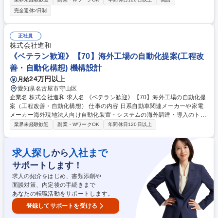
算業務・連結財務諸表の作成・為替管理・海外子会社の管理及び支援 国内
完全週休2日制
外のグループ会社に経理支援をするなど業務の幅が広く、新しいことにも
チャレンジしながらグローバルな視点で圧倒的な成長を実現可能です。 募
集職種 【117】【名古屋/経理（海外）】東証プライム上場/フレックスタ
正社員
イム制/安定性◎
株式会社進和
《ベテラン歓迎》【70】海外工場の自動化提案(工程改
善・自動化構想) 機構設計
24万円以上
月給
愛知県名古屋市守山区
企業名 株式会社進和 求人名 《ベテラン歓迎》【70】海外工場の自動化提
案（工程改善・自動化構想） 仕事の内容 日系自動車関連メーカーや家電
メーカー海外現地法人向け自動化装置・システムの海外調達・導入のトー
タル支援をエンジニアの立場で行っていただきます。 ◆自動化構想提案
業界未経験歓迎
副業・WワークOK
年間休日120日以上
（工程検討、構想設計を中心に行っていただきます。） ◆お客様の自動車
要望の具現化（自動化仕様作成や全体最適化検討を行っていただきま
す。） 【働き方】■残業：10～20時間程度/月 ※繁閑期によって異なりま
求人探し
入社まで
から
す。■海外出張：年に2回～3回(2週間)程度 ※担当プロジェクトによって異
サポートします！
なります。 募集職種 《ベテラン歓迎》【70】海外工場の自動化提案（工
程改善・自動化構想）
求人の紹介をはじめ、書類添削や
面談対策、内定後の手続きまで
あなたの転職活動をサポートします。
登録してサポートを受ける