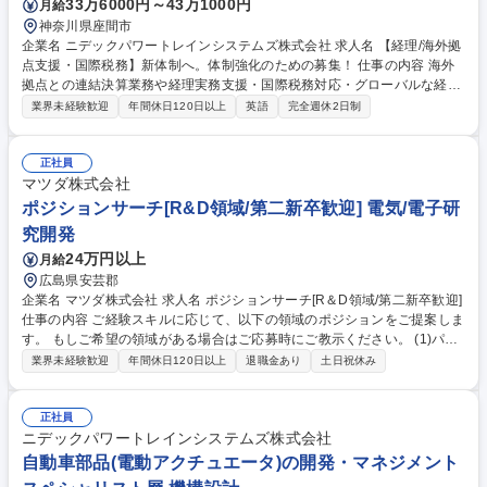
33万6000円～43万1000円
月給
神奈川県座間市
企業名 ニデックパワートレインシステムズ株式会社 求人名 【経理/海外拠
点支援・国際税務】新体制へ。体制強化のための募集！ 仕事の内容 海外
拠点との連結決算業務や経理実務支援・国際税務対応・グローバルな経理
通達の作成などをお任せします。将来の海外リーダー候補としてお迎えす
業界未経験歓迎
年間休日120日以上
英語
完全週休2日制
る予定です！世界を舞台に挑戦したい方の応募をお待ちしています。 【具
体業務】 ■連結決算業務および海外子会社の経理支援 ■国際税務への対
応・管理 ■グループ全体へ向けたグローバル経理通達の作成 【期待する役
正社員
割】まずは国内で事業理解を深め、将来的には海外拠点の管理体制強化を
マツダ株式会社
担っていただく想定です。 募集職種 【経理/海外拠点支援・国際税務】新
ポジションサーチ[R&D領域/第二新卒歓迎] 電気/電子研
体制へ。体制強化のための募集！
究開発
24万円以上
月給
広島県安芸郡
企業名 マツダ株式会社 求人名 ポジションサーチ[R＆D領域/第二新卒歓迎]
仕事の内容 ご経験スキルに応じて、以下の領域のポジションをご提案しま
す。 もしご希望の領域がある場合はご応募時にご教示ください。 (1)パワ
ートレイン開発本部 電気駆動領域の開発エンジニア (2)パワートレイン開
業界未経験歓迎
年間休日120日以上
退職金あり
土日祝休み
発本部 バッテリーマネジメントの開発エンジニア (3)パワートレイン開発
本部 制御システムの開発エンジニア (4)統合制御開発本部 電子基盤開発部
EEアーキテクチャ開発エンジニア (5)統合制御開発本部 電子基盤開発部
正社員
ボデー制御開発エンジニア (6)統合制御開発本部 電子基盤開発部 パワース
ニデックパワートレインシステムズ株式会社
テアリングの制御システム開発エンジニア 募集職種 ポジションサーチ[R
自動車部品(電動アクチュエータ)の開発・マネジメント
＆D領域/第二新卒歓迎]