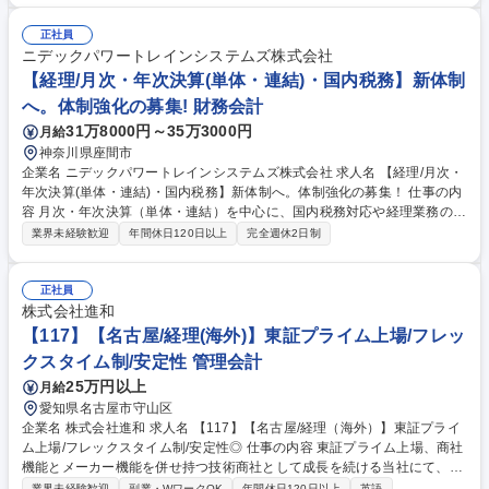
ログラムの企画・運営■人事制度の運用・改定に伴うアシスタント業務■そ
の他(トップマネジメント直下の人事施策プロジェクトの推進) ＜労務＞■
正社員
給与計算・社会保険・労働保険等の手続き対応■労務管理(勤怠/規則ルール
ニデックパワートレインシステムズ株式会社
の管理運用等)■入退社に伴う各種手続き、社員からの問い合わせ対応■そ
【経理/月次・年次決算(単体・連結)・国内税務】新体制
の他(育児介護、組合対応、労務対応等) 募集職種 【総合職：人事/労務ス
へ。体制強化の募集! 財務会計
タッフ】人事経験者募集！
31万8000円～35万3000円
月給
神奈川県座間市
企業名 ニデックパワートレインシステムズ株式会社 求人名 【経理/月次・
年次決算(単体・連結)・国内税務】新体制へ。体制強化の募集！ 仕事の内
容 月次・年次決算（単体・連結）を中心に、国内税務対応や経理業務のD
X推進・プロセス改善をお任せします。単なる事務作業に留まらず、DX推
業界未経験歓迎
年間休日120日以上
完全週休2日制
進や業務改善を通じて組織を支え、アップデートしていく役割です！ 【具
体業務】 ■月次・年次決算対応（単体・連結） ■国内税務申告・対応 ■経
理業務の効率化・DX推進 ■他部署（営業・開発等）との連携・調整 【期
正社員
待する役割】正確な計上はもちろん、全体最適の視点で業務を俯瞰し、誠
株式会社進和
実なコミュニケーションで組織を支えてください。 募集職種 【経理/月
【117】【名古屋/経理(海外)】東証プライム上場/フレッ
次・年次決算(単体・連結)・国内税務】新体制へ。体制強化の募集！
クスタイム制/安定性 管理会計
25万円以上
月給
愛知県名古屋市守山区
企業名 株式会社進和 求人名 【117】【名古屋/経理（海外）】東証プライ
ム上場/フレックスタイム制/安定性◎ 仕事の内容 東証プライム上場、商社
機能とメーカー機能を併せ持つ技術商社として成長を続ける当社にて、海
外経理の実務をお任せします。 【業務詳細】海外経理の管理全般・連結決
業界未経験歓迎
副業・WワークOK
年間休日120日以上
英語