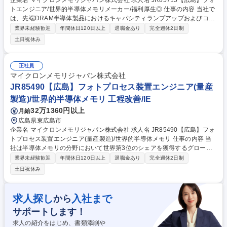
企業名 マイクロンメモリジャパン株式会社 求人名 JR85715【広島】フォ
トエンジニア/世界的半導体メモリメーカー/福利厚生◎ 仕事の内容 当社で
は、先端DRAM半導体製品におけるキャパシティランプアップおよびコス
ト削減に向けたビジネス目標の達成に貢献いただける、意欲的なフォトエ
業界未経験歓迎
年間休日120日以上
退職金あり
完全週休2日制
ンジニアを募集しています。 【詳細】■Track装置のプロセス最適化およ
土日祝休み
び安定稼働を通じて生産性を向上させ、キャパシティ拡張とコスト効率化
推進■装置ベンダーや部品・材料メーカーと連携、技術的課題の解決に向
け革新的な技術の開発・導入■部門横断的な改善活動を牽引のため、マネ
正社員
ージャー,エンジニア,テクニシャンと密に連携、効果的なコミュニケーシ
マイクロンメモリジャパン株式会社
ョンを図る■新技術の導入に際し、国内や海外の製造拠点とも連携、全社
JR85490【広島】フォトプロセス装置エンジニア(量産
的な技術展開に貢献する 募集職種 JR85715【広島】フォトエンジニア/世
製造)/世界的半導体メモリ 工程改善/IE
界的半導体メモリメーカー/福利厚生◎
32万1360円以上
月給
広島県東広島市
企業名 マイクロンメモリジャパン株式会社 求人名 JR85490【広島】フォ
トプロセス装置エンジニア(量産製造)/世界的半導体メモリ 仕事の内容 当
社は半導体メモリの分野において世界第3位のシェアを獲得するグローバ
ルメーカーです。今回は、そんな当社のHVM EE CVDエンジニアリングと
業界未経験歓迎
年間休日120日以上
退職金あり
完全週休2日制
して、下記の業務をお任せ致します。 【詳細】■プロセス条件と技術の確
土日祝休み
立および改善 ■プロセス能力の向上と生産コストの削減 ■プロセス管理プ
ロジェクトの確立と修正 ■各種半導体装置のプロセスパラメータ設定 ■新
規装置/材料の評価、導入促進、計画立案 ■不具合分析と改善 募集職種 JR
求人探し
入社まで
から
85490【広島】フォトプロセス装置エンジニア(量産製造)/世界的半導体メ
サポートします！
モリ
求人の紹介をはじめ、書類添削や