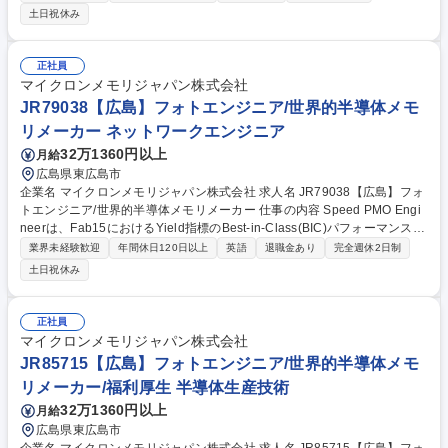
善策の提案・実行をチームで協力しながら進めます。 【詳細】■製造工程
土日祝休み
の不良・異常データの分析と原因特定 ■製造現場と連携した再発防止策の
実施 ■新しい工程や改善策の導入および評価 ■不良の傾向や改善結果に関
する報告書の作成 ■グローバル拠点との情報共有やベストプラクティスの
正社員
展開 【魅力】未経験からデータ分析や問題解決の専門知識を習得可能。技
マイクロンメモリジャパン株式会社
術論文の執筆やグローバルプロジェクトへの参加機会もあり、一生物のキ
JR79038【広島】フォトエンジニア/世界的半導体メモ
ャリアを築けます。 募集職種 JR96632【広島】未経験歓迎の品質改善エ
リメーカー ネットワークエンジニア
ンジニア/世界の半導体メモリメーカー
32万1360円以上
月給
広島県東広島市
企業名 マイクロンメモリジャパン株式会社 求人名 JR79038【広島】フォ
トエンジニア/世界的半導体メモリメーカー 仕事の内容 Speed PMO Engi
neerは、Fab15におけるYield指標のBest-in-Class(BIC)パフォーマンス確
立を目的とし、Yieldに関する事業計画・コミットメントを確実に達成、
業界未経験歓迎
年間休日120日以上
英語
退職金あり
完全週休2日制
さらに上回るための事業変革を推進する役割を担います。 【詳細】＜プロ
土日祝休み
グラム／プロジェクトマネジメント＞ ■Speed に関する主要指標を含む戦
略ロードマップを策定し、維持・更新を行うとともに、最新の BIC ターゲ
ットに対する進捗を継続的に管理・追跡■各プロジェクト／プログラムの
正社員
ビジネス価値および BIC 計画への貢献度を明確化するため、プロジェクト
マイクロンメモリジャパン株式会社
チームと連携して分析・整理 ※備考へ続く 募集職種 JR79038【広島】フ
JR85715【広島】フォトエンジニア/世界的半導体メモ
ォトエンジニア/世界的半導体メモリメーカー
リメーカー/福利厚生 半導体生産技術
32万1360円以上
月給
広島県東広島市