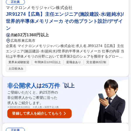
コンプライアンス対応■現場での安全監査、点検、事故・ヒヤリハット事
正社員
例の分析と再発防止策の立案■作業者・協力会社への機械安全教育・トレ
マイクロンメモリジャパン株式会社
ーニングの企画・実施■新規設備導入・改修時の機械安全レビューおよび
JR91274【広島】主任エンジニア(施設建設-水/超純水)/
承認プロセスへの参画 募集職種 JR90092【広島】EHS機械安全エンジニ
世界的半導体メモリメーカ その他プラント設計/デザイ
ア/世界的半導体メモリメーカー
ン
32万1360円以上
月給
広島県東広島市
企業名 マイクロンメモリジャパン株式会社 求人名 JR91274【広島】主任
エンジニア(施設建設-水/超純水)/世界的半導体メモリメーカ 仕事の内容 当
社は半導体メモリの分野において世界第3位のシェアを獲得するグローバ
ルメーカーです。今回は、そんな当社の主任エンジニア(施設建設-水/超純
業界未経験歓迎
年間休日120日以上
退職金あり
完全週休2日制
水)として、下記の業務をお任せ致します。 ■UPWプラント建設、廃水処
土日祝休み
理設備のアップグレード、配水システム設置を主導する■水力解析、プロ
セスフロー図、設備選定、品質保証/品質管理（QA/QC）、試運転を監督
する■日本の環境規制、工業用水規制、排水規制への準拠を確保する■ユー
※
非公開求人
25
万件
は
以上
ティリティ接続、操業停止計画、既存システムとの統合を調整する■ベン
ご登録いただくと、約
25
万件の
ダー／請負業者の技術的パフォーマンスを管理する 募集職種 JR91274
非公開求人からご希望に沿った
【広島】主任エンジニア(施設建設-水/超純水)/世界的半導体メモリメーカ
求人をご紹介します。
※
2026年3月31日時点 ※求人数＝採用予定人数
登録して求人を紹介してもらう
正社員