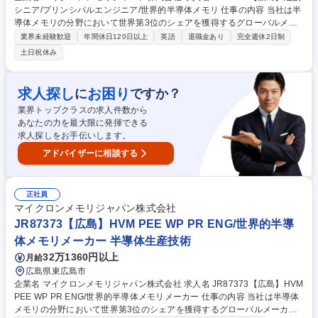
シニア/プリンシパルエンジニア/世界的半導体メモリ 仕事の内容 当社は半
導体メモリの分野において世界第3位のシェアを獲得するグローバルメー
カーです。今回は、そんな当社の建設プロジェクト管理マネージャーとし
業界未経験歓迎
年間休日120日以上
英語
退職金あり
完全週休2日制
て、下記の業務をお任せ致します。 【詳細】■関連内部部門、設計会社、
土日祝休み
ゼネコン/下請け業者間で建設スケジュールを調整 ■ビルディングインフォ
メーションモデリング(BIM)を活用した建築・設備の空間調整を支援 ■建築
物の環境性能評価を実施し、グリーンビルディング認証プログラムを管理
求人探し
お困り
に
ですか？
■プロジェクト関連の協議状況及び行政申請を管理 ■作業手順書のレビュ
業界トップクラスの求人件数から
ー、高リスク作業の特定、作業開始前のリスク軽減策の実施を含む安全活
あなたの力を最大限に発揮できる
動を管理 など 募集職種 JR83091【広島】建設シニア/プリンシパルエンジ
求人探しをお手伝いします。
ニア/世界的半導体メモリ
アドバイザーに相談する
正社員
マイクロンメモリジャパン株式会社
JR87373【広島】HVM PEE WP PR ENG/世界的半導
体メモリメーカー 半導体生産技術
32万1360円以上
月給
広島県東広島市
企業名 マイクロンメモリジャパン株式会社 求人名 JR87373【広島】HVM
PEE WP PR ENG/世界的半導体メモリメーカー 仕事の内容 当社は半導体
メモリの分野において世界第3位のシェアを獲得するグローバルメーカー