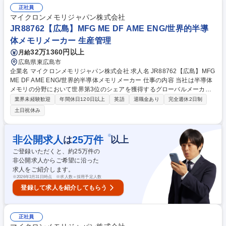
全衛生法、化学物質管理、消防法、高圧ガス保安法など関連法令・規格に
正社員
基づくコンプライアンス対応■現場での安全監査、点検、事故・ヒヤリハ
マイクロンメモリジャパン株式会社
ット事例の分析と再発防止策の立案 など 募集職種 JR90093【広島】EHS
JR88762【広島】MFG ME DF AME ENG/世界的半導
ガス/化学物質安全エンジニア/世界的半導体メモリメーカー
体メモリメーカー 生産管理
32万1360円以上
月給
広島県東広島市
企業名 マイクロンメモリジャパン株式会社 求人名 JR88762【広島】MFG
ME DF AME ENG/世界的半導体メモリメーカー 仕事の内容 当社は半導体
メモリの分野において世界第3位のシェアを獲得するグローバルメーカー
です。今回は、そんな当社のMEエンジニアとして、下記の業務をお任せ
業界未経験歓迎
年間休日120日以上
英語
退職金あり
完全週休2日制
いたします。 ■MXT Project Management■WorkstationのMaxOutを実行
土日祝休み
する■関係部門と連携して、Plan通りの安定したShip Out実施を目的とし
て、各BlockのWIP Balance Control及びConstant Operationに向けた生産
管理活動を実施する■BKM 他、生産・Control業務関連システムなどのglo
※
非公開求人
25
万件
は
以上
bal teamと連携をとり、展開に際しサイトShift Team Memberに対して教
ご登録いただくと、約
25
万件の
育・補佐・継続的改善業務を担う など 募集職種 JR88762【広島】MFG M
非公開求人からご希望に沿った
E DF AME ENG/世界的半導体メモリメーカー
求人をご紹介します。
※
2026年3月31日時点 ※求人数＝採用予定人数
登録して求人を紹介してもらう
正社員