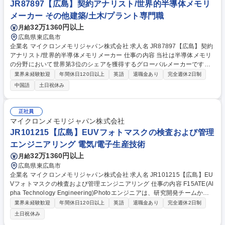
JR87897【広島】契約アナリスト/世界的半導体メモリ
メーカー その他建築/土木/プラント専門職
32万1360円以上
月給
広島県東広島市
企業名 マイクロンメモリジャパン株式会社 求人名 JR87897【広島】契約
アナリスト/世界的半導体メモリメーカー 仕事の内容 当社は半導体メモリ
の分野において世界第3位のシェアを獲得するグローバルメーカーです。
今回は、そんな当社の契約アナリストとして、下記の業務をお任せ致しま
業界未経験歓迎
年間休日120日以上
英語
退職金あり
完全週休2日制
す。 ■マイクロンを代表して新規契約獲得を支援するための入札書および
中国語
土日祝休み
商業提案書の作成■プロジェクト提案書の作成と提示■クライアントとの打
ち合わせによる要件把握■計画立案、予算・工期の見積もり■業務契約条件
の協議・起草・審査・交渉■サプライヤーとの予算・工期合意■施工スケジ
正社員
ュールと予算の管理■予期せぬ費用への対応■進捗管理のための現場会議へ
マイクロンメモリジャパン株式会社
の出席 募集職種 JR87897【広島】契約アナリスト/世界的半導体メモリメ
JR101215【広島】EUVフォトマスクの検査および管理
ーカー
エンジニアリング 電気/電子生産技術
32万1360円以上
月給
広島県東広島市
企業名 マイクロンメモリジャパン株式会社 求人名 JR101215【広島】EU
Vフォトマスクの検査および管理エンジニアリング 仕事の内容 F15ATE(Al
pha Technology Engineering)Photoエンジニアは、研究開発チームから
移管される新技術の量産導入,良品率(Yield)の向上、サイクルタイム短縮
業界未経験歓迎
年間休日120日以上
英語
退職金あり
完全週休2日制
を推進、関連するすべての部門・DRAMネットワークと連携 しながら成果
土日祝休み
を創出する役割を担っていただきます。 【詳細】■ファブ内EUVフォトマ