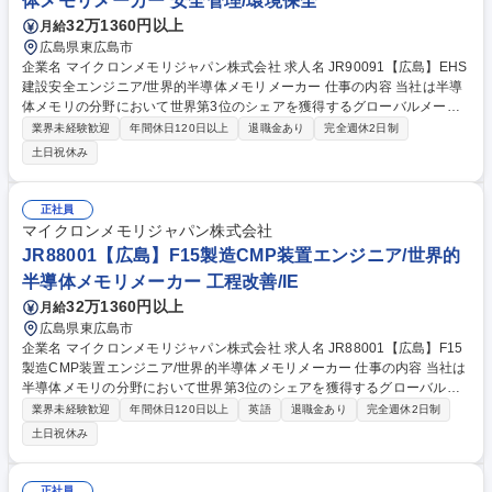
体メモリメーカー 安全管理/環境保全
32万1360円以上
月給
広島県東広島市
企業名 マイクロンメモリジャパン株式会社 求人名 JR90091【広島】EHS
建設安全エンジニア/世界的半導体メモリメーカー 仕事の内容 当社は半導
体メモリの分野において世界第3位のシェアを獲得するグローバルメーカ
ーです。今回は、そんな当社のEHS建設安全エンジニアとして、下記の業
業界未経験歓迎
年間休日120日以上
退職金あり
完全週休2日制
務をお任せ致します。 ■建設工事に関する安全基準・手順の策定、維持、
土日祝休み
改善■建設現場におけるリスクアセスメントの実施および是正措置の推進■
労働安全衛生法、建設業法など関連法令・規格に基づくコンプライアンス
対応■現場での安全監査、点検、事故・ヒヤリハット事例の分析と再発防
正社員
止策の立案■作業員・協力会社への安全教育・トレーニングの企画・実施■
マイクロンメモリジャパン株式会社
新規工事・改修工事における安全計画の立案および承認プロセスへの参画
JR88001【広島】F15製造CMP装置エンジニア/世界的
など 募集職種 JR90091【広島】EHS建設安全エンジニア/世界的半導体メ
半導体メモリメーカー 工程改善/IE
モリメーカー
32万1360円以上
月給
広島県東広島市
企業名 マイクロンメモリジャパン株式会社 求人名 JR88001【広島】F15
製造CMP装置エンジニア/世界的半導体メモリメーカー 仕事の内容 当社は
半導体メモリの分野において世界第3位のシェアを獲得するグローバルメ
ーカーです。今回は、そんな当社のF15製造CMP装置エンジニアとして、
業界未経験歓迎
年間休日120日以上
英語
退職金あり
完全週休2日制
下記の業務をお任せ致します。 ■CMP ボンドprocess toolの立ち上げ■必
土日祝休み
要な安全教育をすべて完了し、Micronの安全方針に従ってすべての作業を
実施する■新装置の設計、開発、特性評価を主導し、ハードウェアおよび
手順上のギャップを特定・解消する。■作業品質、コスト管理、プロジェ
正社員