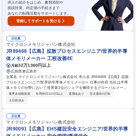
求人の紹介をはじめ、書類添削や
面談対策、内定後の手続きまで
あなたの転職活動をサポートします。
登録してサポートを受ける
正社員
マイクロンメモリジャパン株式会社
JR89468【広島】拡散プロセスエンジニア/世界的半導
体メモリメーカー 工程改善/IE
32万1360円以上
月給
広島県東広島市
企業名 マイクロンメモリジャパン株式会社 求人名 JR89468【広島】拡散
プロセスエンジニア/世界的半導体メモリメーカー 仕事の内容 当社は半導
体メモリの分野において世界第3位のシェアを獲得するグローバルメーカ
ーです。今回は、そんな当社のF15 HVM PEE 拡散プロセスエンジニアと
業界未経験歓迎
年間休日120日以上
退職金あり
完全週休2日制
して、下記の業務をお任せ致します。 ■プロセス条件および技術を確立
土日祝休み
し、改善する■プロセス能力を向上させ、生産コストを削減する■プロセス
管理プロジェクトを立ち上げ、管理する■各種半導体装置のプロセスパラ
メータを設定する■新規設備・材料の評価、導入推進および計画を行う■異
正社員
常の分析および改善を実施する 募集職種 JR89468【広島】拡散プロセス
マイクロンメモリジャパン株式会社
エンジニア/世界的半導体メモリメーカー
JR90091【広島】EHS建設安全エンジニア/世界的半導