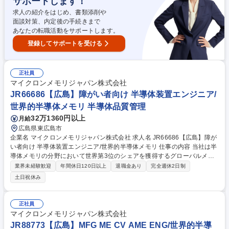
サポートします！
求人の紹介をはじめ、書類添削や
面談対策、内定後の手続きまで
あなたの転職活動をサポートします。
登録してサポートを受ける
正社員
マイクロンメモリジャパン株式会社
JR66686【広島】障がい者向け 半導体装置エンジニア/
世界的半導体メモリ 半導体品質管理
32万1360円以上
月給
広島県東広島市
企業名 マイクロンメモリジャパン株式会社 求人名 JR66686【広島】障が
い者向け 半導体装置エンジニア/世界的半導体メモリ 仕事の内容 当社は半
導体メモリの分野において世界第3位のシェアを獲得するグローバルメー
カーです。今回は、そんな当社の半導体装置エンジニアとして、下記の業
業界未経験歓迎
年間休日120日以上
退職金あり
完全週休2日制
務をお任せ致します。 【詳細】■データ分析を通して、装置稼働改善、品
土日祝休み
質改善およびコスト改善活動 ■さまざまな半導体装置の設備パラメータの
設定 ■新装置に対する評価の実施 ■社内外の関係者と、メールや口頭での
コミュニケーションを図ることにより業務を遂行 ※英語によるコミュニケ
正社員
ーションができる方は優遇。仕事内容は、障害の特性やご希望により配慮
マイクロンメモリジャパン株式会社
いたします(聴覚障害がある方のコミュニケーションについても支援・配
JR88773【広島】MFG ME CV AME ENG/世界的半導