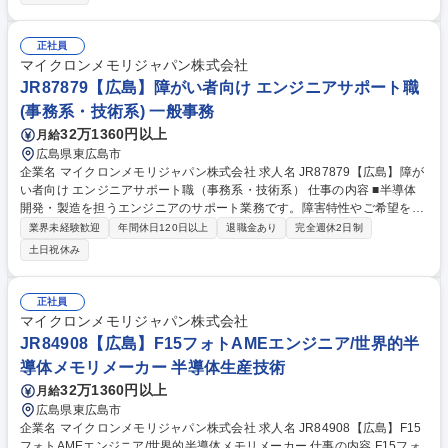
産設備のパラメータ最適化 ■新規装置、新規材料の評価、適用促進 ■製品
不良の解析とその対策活動 募集職種 JR96682【広島】ADTJ ATE フォト
エンジニア/世界的半導体メモリメーカー
正社員
マイクロンメモリジャパン株式会社
JR87879【広島】障がい者向け エンジニアサポート職
(事務系・技術系) 一般事務
32万1360円以上
月給
広島県東広島市
企業名 マイクロンメモリジャパン株式会社 求人名 JR87879【広島】障が
い者向け エンジニアサポート職（事務系・技術系） 仕事の内容 ■半導体
開発・製造を担うエンジニアのサポート業務です。障害特性やご希望を考
慮し、データ集計やマニュアル改訂、部品発注、クリーンルーム内での装
業界未経験歓迎
年間休日120日以上
退職金あり
完全週休2日制
置点検などの中からいくつかの業務をお任せします。 【詳細】■庶務業
土日祝休み
務、データ集計、資料作成 ■定期的なマニュアルの見直しや改訂作業 ■部
品の登録や発注のサポート ■コスト管理のサポート ■作業記録の確認と入
力業務 ■クリーンルーム内での装置の点検業務 など ※社内外の関係者と
正社員
電話やメールを用いて円滑に業務を進めていただきます(聴覚に障がいが
マイクロンメモリジャパン株式会社
ある方への支援・配慮も行っております)。詳細は面接時にお伝えしま
JR84908【広島】F15フォトAMEエンジニア/世界的半
す。 募集職種 JR87879【広島】障がい者向け エンジニアサポート職（事
導体メモリメーカー 半導体生産技術
務系・技術系）
32万1360円以上
月給
広島県東広島市
企業名 マイクロンメモリジャパン株式会社 求人名 JR84908【広島】F15
フォトAMEエンジニア/世界的半導体メモリメーカー 仕事の内容 F15フォ