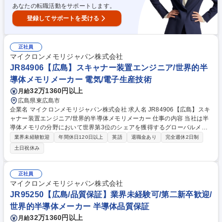
あなたの転職活動をサポートします。
登録してサポートを受ける
正社員
マイクロンメモリジャパン株式会社
JR84906【広島】スキャナー装置エンジニア/世界的半
導体メモリメーカー 電気/電子生産技術
32万1360円以上
月給
広島県東広島市
企業名 マイクロンメモリジャパン株式会社 求人名 JR84906【広島】スキ
ャナー装置エンジニア/世界的半導体メモリメーカー 仕事の内容 当社は半
導体メモリの分野において世界第3位のシェアを獲得するグローバルメー
カーです。今回は、そんな当社のスキャナー装置エンジニアとして、下記
業界未経験歓迎
年間休日120日以上
英語
退職金あり
完全週休2日制
の業務をお任せ致します。 【詳細】■安全および品質プロトコルを厳格に
土日祝休み
遵守し、実施■ASML DUVスキャナー設備の稼働・保守を行い、設備稼働
率を向上させる■トラブルシューティングを実施し、設備問題を迅速に解
決して効率的な稼働を確保する■設備およびソフトウェアのアップグレー
正社員
ドを実施し、設備性能の向上を図る■新規設備の立ち上げ業務を担当する■
マイクロンメモリジャパン株式会社
クロスファンクショナルチームと連携し、プロセス改善の特定と確実な実
JR95250【広島/品質保証】業界未経験可/第二新卒歓迎/
施 等 募集職種 JR84906【広島】スキャナー装置エンジニア/世界的半導体
世界的半導体メーカー 半導体品質保証
メモリメーカー
32万1360円以上
月給