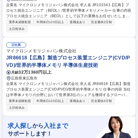
企業名 マイクロンメモリジャパン株式会社 求人名 JR101543【広島】プ
ロセス統合エンジニア（BEOL）/世界的半導体メモリメーカー 仕事の内容
プロセス統合エンジニア（BEOL）として以下の業務をお任せいたしま
す。 【詳細】 募集職種 JR101543【広島】プロセス統合エンジニア（BE
業界未経験歓迎
年間休日120日以上
退職金あり
完全週休2日制
OL）/世界的半導体メモリメーカー
土日祝休み
正社員
マイクロンメモリジャパン株式会社
JR86618【広島】製造プロセス装置エンジニア(CVD/P
VD)/世界的半導体メモリ 半導体生産技術
32万1360円以上
月給
広島県東広島市
企業名 マイクロンメモリジャパン株式会社 求人名 JR86618【広島】製造
プロセス装置エンジニア(CVD/PVD)/世界的半導体メモリ 仕事の内容 当社
は半導体メモリの分野において世界第3位のシェアを獲得するグローバル
メーカーです。今回は、そんな当社の製造プロセス装置エンジニアとし
業界未経験歓迎
年間休日120日以上
退職金あり
完全週休2日制
て、下記の業務をお任せ致します。 【詳細】■プロセス条件と技術の確
土日祝休み
立・改善 ■プロセス能力の向上と生産コストの削減 ■プロセス管理プロジ
ェクトの確立と修正 ■各種半導体装置のプロセスパラメータ設定 ■新規装
置/材料の評価、導入促進、計画立案 ■異常分析と改善 募集職種 JR86618
求人探し
入社まで
から
【広島】製造プロセス装置エンジニア(CVD/PVD)/世界的半導体メモリ
サポートします！