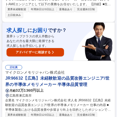
トAMEエンジニアとして以下の業務をお任せいたします。 【詳細】■生産
能力の分析、是正措置の策定および実行 ■プロセス能力の向上と製造コス
業界未経験歓迎
年間休日120日以上
退職金あり
完全週休2日制
トの削減 ■ MOR（製造実績）およびPOR（プロセス実績）分析を通じたP
土日祝休み
2P（プロセス間）ギャップの解消と是正措置の実施 ■各種半導体製造装置
のプロセスパラメータ設定 ■新規装置・材料の評価、導入推進および計画
立案 ■異常事象の分析と改善 募集職種 JR84908【広島】F15フォトAME
求人探し
お困り
に
ですか？
エンジニア/世界的半導体メモリメーカー
業界トップクラスの求人件数から
あなたの力を最大限に発揮できる
求人探しをお手伝いします。
アドバイザーに相談する
正社員
マイクロンメモリジャパン株式会社
JR96632【広島】未経験歓迎の品質改善エンジニア/世
界の半導体メモリメーカー 半導体品質管理
32万1360円以上
月給
広島県東広島市
企業名 マイクロンメモリジャパン株式会社 求人名 JR96632【広島】未経
験歓迎の品質改善エンジニア/世界の半導体メモリメーカー 仕事の内容 ■
半導体製造における品質改善や歩留まり向上を目的としたポジションで
す。製造ラインで発生する不良や異常をデータで分析し、原因の特定と改
業界未経験歓迎
年間休日120日以上
退職金あり
完全週休2日制