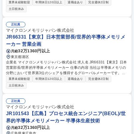
です。今回は、そんな当社のHVM PEE WP PR ENGとして、下記の業務
業界未経験歓迎
年間休日120日以上
退職金あり
完全週休2日制
をお任せ致します。 【詳細】■プロセス条件とテクノロジー開発、改善 ■
土日祝休み
プロセス能力を向上させ、生産コストを削減 ■プロセス管理プロジェクト
の確立、修正 ■多様な半導体装置におけるプロセスパラメーターをセット
アップ ■新しい装置/材料を評価し、生産稼働への展開、プランの策定を実
正社員
施 ■異常発生時の解析と改善 募集職種 JR87373【広島】HVM PEE WP P
マイクロンメモリジャパン株式会社
R ENG/世界的半導体メモリメーカー
JR66331【東京】日本営業部長/世界的半導体メモリメ
ーカー 営業企画
32万1360円以上
月給
東京都港区
企業名 マイクロンメモリジャパン株式会社 求人名 JR66331【東京】日本
営業部長/世界的半導体メモリメーカー 仕事の内容 当社は半導体メモリの
分野において世界第3位のシェアを獲得するグローバルメーカーです。今
回は、そんな当社の日本営業部長として、下記の業務をお任せ致します。
業界未経験歓迎
年間休日120日以上
退職金あり
完全週休2日制
【詳細】■事業部と連携し戦略顧客の目標・計画を立案、リソース調整と
土日祝休み
責任割当を行い完遂する■営業チームを率い、目的意識と責任感の徹底を
図る■企業戦略をOEM販売へ反映し、各部門への影響力を持って成果を最
大化する■顧客・パートナーに優れた体験を提供し、新規機会を開拓する■
正社員
ビジネス分析に基づき改善策を推進・効果測定する■マイクロンのコアバ
マイクロンメモリジャパン株式会社
リューを体現し、高い実行力と対話力で職務に当たる 募集職種 JR66331
JR101543【広島】プロセス統合エンジニア(BEOL)/世
【東京】日本営業部長/世界的半導体メモリメーカー
界的半導体メモリメーカー 半導体生産技術
32万1360円以上
月給
広島県東広島市