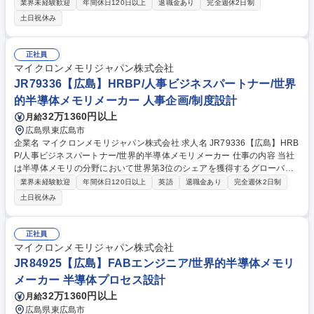
カーです。今回は、そんな当社の半導体主任設計エンジニアとして、下記
業界未経験歓迎
年間休日120日以上
退職金あり
完全週休2日制
の業務をお任せ致します。 ■内部NANDデータパス回路の所有。マルチプ
土日祝休み
レーンおよび高並列動作をサポートするスケーラブルなデータパスアーキ
テクチャの定義■長距離インターコネクトおよび大規模アレイトポロジ向
けクロック/データタイミングスキームの定義と分析。タイミング調整およ
正社員
びスキュー管理戦略の主導■主要ブロックインターフェース仕様につい
マイクロンメモリジャパン株式会社
て、プロジェクト統合チームおよび設計内の他機能チームと協議する など
JR79336【広島】HRBP/人事ビジネスパートナー/世界
募集職種 JR91784【広島】半導体主任設計エンジニア/世界的半導体メモ
的半導体メモリメーカー 人事企画/制度設計
リメーカー
32万1360円以上
月給
広島県東広島市
企業名 マイクロンメモリジャパン株式会社 求人名 JR79336【広島】HRB
P/人事ビジネスパートナー/世界的半導体メモリメーカー 仕事の内容 当社
は半導体メモリの分野において世界第3位のシェアを獲得するグローバル
メーカーです。今回は、そんな当社の人事ビジネスパートナーとして、下
業界未経験歓迎
年間休日120日以上
英語
退職金あり
完全週休2日制
記の業務をお任せ致します。 【詳細】■戦略的パートナーシップ＆リーダ
土日祝休み
ーシップ支援 ■人事プログラムの実施と推進 ■人事オペレーショナルエク
セレンス＆アナリティクス ■コミュニケーション＆文化構築 ■人材管理・
労使関係 募集職種 JR79336【広島】HRBP/人事ビジネスパートナー/世界
正社員
的半導体メモリメーカー
マイクロンメモリジャパン株式会社
JR84925【広島】FABエンジニア/世界的半導体メモリ
メーカー 半導体プロセス設計
32万1360円以上
月給
広島県東広島市