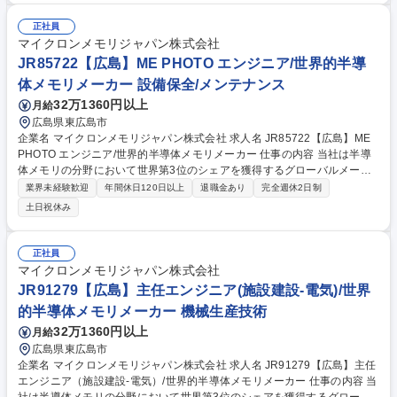
スクの管理および技術に関連するビジネスプロセスの確立,改善,最適化■プ
ロセス能力の向上・生産コストの削減を推進■プロセス管理プロジェクト
正社員
の計画・主導■各種フォトマスク関連装置のプロセスパラメータの定義・
マイクロンメモリジャパン株式会社
評価■新規装置・材料の評価,導入推進・実装:技術ロードマップの策定■問
JR85722【広島】ME PHOTO エンジニア/世界的半導
題や異常に対する8D根本原因分析の実施 募集職種 JR101215【広島】EU
体メモリメーカー 設備保全/メンテナンス
Vフォトマスクの検査および管理エンジニアリング
32万1360円以上
月給
広島県東広島市
企業名 マイクロンメモリジャパン株式会社 求人名 JR85722【広島】ME
PHOTO エンジニア/世界的半導体メモリメーカー 仕事の内容 当社は半導
体メモリの分野において世界第3位のシェアを獲得するグローバルメーカ
ーです。今回は、そんな当社のME PHOTO エンジニアとして、下記の業
業界未経験歓迎
年間休日120日以上
退職金あり
完全週休2日制
務をお任せ致します。 【詳細】■故障解析、FMEA、8D、SPC手法を適用
土日祝休み
し、プロセス関連の問題を特定・診断・解決 ■プロセスステップでの変更
実施に向けたプロセス・設備・材料の評価/最適化の調整・実行、歩留まり
向上・コスト削減活動の主導 ■参加、新規プロセスのベースライン認定対
正社員
応、品質・コスト・リスク管理目標達成のための材料サプライヤーとの連
マイクロンメモリジャパン株式会社
携・監査・管理 募集職種 JR85722【広島】ME PHOTO エンジニア/世界
JR91279【広島】主任エンジニア(施設建設-電気)/世界
的半導体メモリメーカー
的半導体メモリメーカー 機械生産技術
32万1360円以上
月給
広島県東広島市
企業名 マイクロンメモリジャパン株式会社 求人名 JR91279【広島】主任
エンジニア（施設建設-電気）/世界的半導体メモリメーカー 仕事の内容 当