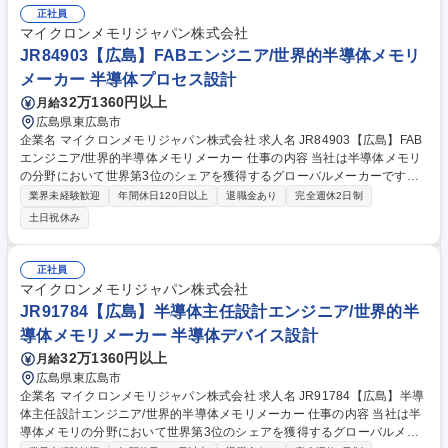
正社員
マイクロンメモリジャパン株式会社
JR84903【広島】FABエンジニア/世界的半導体メモリ
メーカー 半導体プロセス設計
32万1360円以上
月給
広島県東広島市
企業名 マイクロンメモリジャパン株式会社 求人名 JR84903【広島】FAB
エンジニア/世界的半導体メモリメーカー 仕事の内容 当社は半導体メモリ
の分野において世界第3位のシェアを獲得するグローバルメーカーです。
今回は、そんな当社のFABエンジニアとして、下記の業務をお任せ致しま
業界未経験歓迎
年間休日120日以上
退職金あり
完全週休2日制
す。 【詳細】■生産能力分析と対策立案・実行 ■プロセス能力向上と生産
土日祝休み
コスト削減 ■MOR/POR分析によるP2Pギャップ解消 ■各種半導体装置の
プロセスパラメータ設定 ■新規装置/材料の評価・導入・計画立案 ■異常分
析と改善活動 募集職種 JR84903【広島】FABエンジニア/世界的半導体メ
正社員
モリメーカー
マイクロンメモリジャパン株式会社
JR91784【広島】半導体主任設計エンジニア/世界的半
導体メモリメーカー 半導体デバイス設計
32万1360円以上
月給
広島県東広島市
企業名 マイクロンメモリジャパン株式会社 求人名 JR91784【広島】半導
体主任設計エンジニア/世界的半導体メモリメーカー 仕事の内容 当社は半
導体メモリの分野において世界第3位のシェアを獲得するグローバルメー