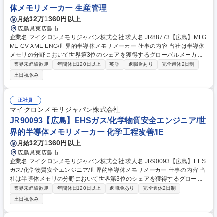
慮あり) 募集職種 JR66686【広島】障がい者向け 半導体装置エンジニア/
体メモリメーカー 生産管理
世界的半導体メモリ
32万1360円以上
月給
広島県東広島市
企業名 マイクロンメモリジャパン株式会社 求人名 JR88773【広島】MFG
ME CV AME ENG/世界的半導体メモリメーカー 仕事の内容 当社は半導体
メモリの分野において世界第3位のシェアを獲得するグローバルメーカー
です。今回は、そんな当社のMEエンジニアとして、下記の業務をお任せ
業界未経験歓迎
年間休日120日以上
英語
退職金あり
完全週休2日制
致します。 ■MXT Project Management■WorkstationのMaxOutを実行す
土日祝休み
る■関係部門と連携して、Plan通りの安定したShip Out実施を目的とし
て、各BlockのWIP Balance Control及びConstant Operationに向けた生産
管理活動を実施する■BKM 他、生産・Control業務関連システムなどのglo
正社員
bal teamと連携をとり、展開に際しサイトShift Team Memberに対して教
マイクロンメモリジャパン株式会社
育・補佐・継続的改善業務を担う 募集職種 JR88773【広島】MFG ME C
JR90093【広島】EHSガス/化学物質安全エンジニア/世
V AME ENG/世界的半導体メモリメーカー
界的半導体メモリメーカー 化学工程改善/IE
32万1360円以上
月給
広島県東広島市
企業名 マイクロンメモリジャパン株式会社 求人名 JR90093【広島】EHS
ガス/化学物質安全エンジニア/世界的半導体メモリメーカー 仕事の内容 当
社は半導体メモリの分野において世界第3位のシェアを獲得するグローバ
ルメーカーです。今回は、そんな当社の化学物質安全エンジニアとして、
業界未経験歓迎
年間休日120日以上
退職金あり
完全週休2日制
下記の業務をお任せ致します。 ■ガス設備・化学物質・プロセス安全に関
土日祝休み
する安全基準・手順の策定、維持、改善■ガス設備、化学物質取扱い、プ
ロセスにおけるリスクアセスメントの実施および是正措置の推進■労働安