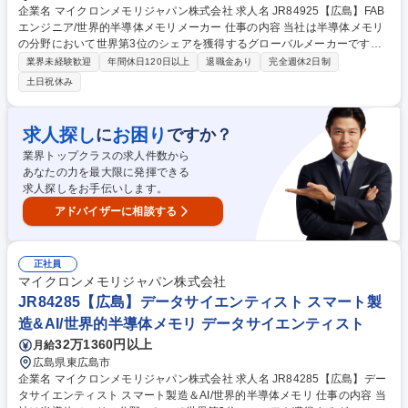
企業名 マイクロンメモリジャパン株式会社 求人名 JR84925【広島】FAB
エンジニア/世界的半導体メモリメーカー 仕事の内容 当社は半導体メモリ
の分野において世界第3位のシェアを獲得するグローバルメーカーです。
今回は、そんな当社のFABエンジニアとして、下記の業務をお任せ致しま
業界未経験歓迎
年間休日120日以上
退職金あり
完全週休2日制
す。 【詳細】■プロセス条件と技術の確立・改善 ■プロセス能力の向上と
土日祝休み
生産コストの削減 ■プロセス管理プロジェクトの確立と修正 ■各種半導体
装置のプロセスパラメータ設定 ■新規装置／材料の評価、推進、計画立案
■異常分析と改善 募集職種 JR84925【広島】FABエンジニア/世界的半導
求人探し
お困り
に
ですか？
体メモリメーカー
業界トップクラスの求人件数から
あなたの力を最大限に発揮できる
求人探しをお手伝いします。
アドバイザーに相談する
正社員
マイクロンメモリジャパン株式会社
JR84285【広島】データサイエンティスト スマート製
造&AI/世界的半導体メモリ データサイエンティスト
32万1360円以上
月給
広島県東広島市
企業名 マイクロンメモリジャパン株式会社 求人名 JR84285【広島】デー
タサイエンティスト スマート製造＆AI/世界的半導体メモリ 仕事の内容 当