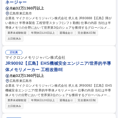
ネージャー
32万1360円以上
月給
広島県東広島市
企業名 マイクロンメモリジャパン株式会社 求人名 JR80888【広島】障が
い者向け 半導体製造 工程管理スタッフ(シフト勤務) 仕事の内容 当社は半
導体メモリの分野において世界第3位のシェアを獲得するグローバルメー
カーです。今回は、そんな当社の半導体製造 工程管理スタッフとして、下
業界未経験歓迎
年間休日120日以上
退職金あり
完全週休2日制
記の業務をお任せ致します。 【詳細】■エリア内で、日勤/シフトメンバー
土日祝休み
と協力し半導体製造工程改善活動をサポート ■異常品・実験ロットを作業
手順およびルールに従って処理し、問題解決 についてのデータ収集および
まとめを実施 ■日々の問題に関する上司、チームメンバー、関係者への報
正社員
告 ■管理文書・教育資料の内容の熟知とアップデートを実施 募集職種 JR8
マイクロンメモリジャパン株式会社
0888【広島】障がい者向け 半導体製造 工程管理スタッフ(シフト勤務)
JR90092【広島】EHS機械安全エンジニア/世界的半導
体メモリメーカー 工程改善/IE
32万1360円以上
月給
広島県東広島市
企業名 マイクロンメモリジャパン株式会社 求人名 JR90092【広島】EHS
機械安全エンジニア/世界的半導体メモリメーカー 仕事の内容 当社は半導
体メモリの分野において世界第3位のシェアを獲得するグローバルメーカ
ーです。今回は、そんな当社のEHS機械安全エンジニアとして、下記の業
業界未経験歓迎
年間休日120日以上
退職金あり
完全週休2日制
務をお任せ致します。 ■機械設備・産業機械に関する安全基準・手順の策
土日祝休み
定、維持、改善■機械設備におけるリスクアセスメントの実施および是正
措置の推進■労働安全衛生法、機械安全に関する各種法令・規格に基づく