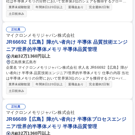
社は半導体メモリの分野において世界第3位のシェアを獲得するグローバ
ルメーカーです。今回は、そんな当社のデータサイエンティストとして、
業界未経験歓迎
年間休日120日以上
退職金あり
完全週休2日制
下記の業務をお任せ致します。 【詳細】■経験豊富なデータサイエンティ
土日祝休み
スト、データエンジニア、事業領域エンジニア、UXチームと連携し、デ
ータ分析プロジェクトや既存ツールの改善に向けた課題や疑問点を特定 ■
複数の異種ソースから得られる大規模データセットをクリーニング、統
正社員
合、評価するためのソフトウェアプログラム、アルゴリズム、自動化プロ
マイクロンメモリジャパン株式会社
セスの開発を支援 募集職種 JR84285【広島】データサイエンティスト ス
JR66692【広島】障がい者向け 半導体 品質技術エンジ
マート製造＆AI/世界的半導体メモリ
ニア/世界的半導体メモリ 半導体品質管理
32万1360円以上
月給
広島県東広島市
企業名 マイクロンメモリジャパン株式会社 求人名 JR66692【広島】障が
い者向け 半導体 品質技術エンジニア/世界的半導体メモリ 仕事の内容 当社
は半導体メモリの分野において世界第3位のシェアを獲得するグローバル
メーカーです。今回は、そんな当社の半導体 品質技術エンジニアとして、
業界未経験歓迎
年間休日120日以上
退職金あり
完全週休2日制
下記の業務をお任せ致します。 【詳細】■クリーンルームの環境管理や原
土日祝休み
材料品質管理を行い、不良品を未然に防ぐことに取り組む ■原材料品質、
クリーンルーム環境、生産プロセス、生産システム、出荷テストなど、原
材料投入から製品出荷までの製造工程全般を管理し製品品質改善など ■そ
正社員
の他、上記に付随する業務など社内外の関係者と、メールや口頭でのコミ
マイクロンメモリジャパン株式会社
ュニケーションを図ることにより業務を遂行 募集職種 JR66692【広島】
JR66689【広島】障がい者向け 半導体プロセスエンジ
障がい者向け 半導体 品質技術エンジニア/世界的半導体メモリ
ニア/世界的半導体メモリ 半導体品質管理
32万1360円以上
月給