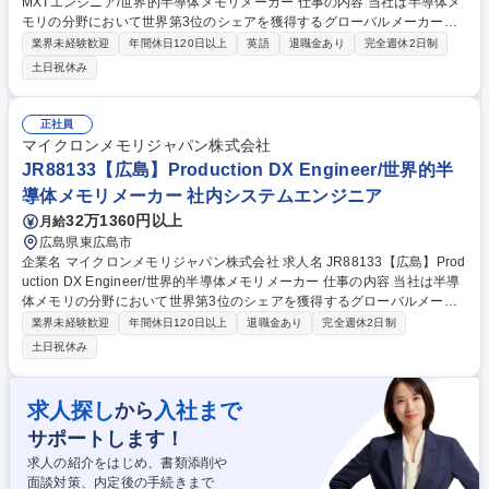
MXTエンジニア/世界的半導体メモリメーカー 仕事の内容 当社は半導体メ
モリの分野において世界第3位のシェアを獲得するグローバルメーカーで
す。今回は、そんな当社の製造MXTエンジニアとして、下記の業務をお任
業界未経験歓迎
年間休日120日以上
英語
退職金あり
完全週休2日制
せ致します。 【詳細】■制約条件を考慮したWS（Workstation）モデリン
土日祝休み
グ ■クロスファブ連携による改善活動 ■迅速なコンバージョンフローによ
るキャパシティ確保と検証時間短縮 ■スループット向上とCycle Time短縮
■ボトルネック工程の特定と改善策立案 募集職種 JR84454【広島】製造M
正社員
XTエンジニア/世界的半導体メモリメーカー
マイクロンメモリジャパン株式会社
JR88133【広島】Production DX Engineer/世界的半
導体メモリメーカー 社内システムエンジニア
32万1360円以上
月給
広島県東広島市
企業名 マイクロンメモリジャパン株式会社 求人名 JR88133【広島】Prod
uction DX Engineer/世界的半導体メモリメーカー 仕事の内容 当社は半導
体メモリの分野において世界第3位のシェアを獲得するグローバルメーカ
ーです。今回は、そんな当社のProduction DX Engineer として、下記の
業界未経験歓迎
年間休日120日以上
退職金あり
完全週休2日制
業務をお任せ致します。 ■製造KPI（サイクルタイム、スループット等）
土日祝休み
の分析と改善策提案■自動化アプリケーションの開発（例：Lot Priority Au
to Upgrade、FQ Postpone）■データ可視化ダッシュボードの設計・構築
（例：In-Time Delivery、Photo DBR）■API開発およびUI設計による業務
求人探し
入社まで
から
効率化■DX関連プロジェクトの要件定義、設計、UAT、導入■OMT DXチ
サポートします！
ームとの連携によるFab全体のオートメーション推進 募集職種 JR88133
【広島】Production DX Engineer/世界的半導体メモリメーカー
求人の紹介をはじめ、書類添削や
面談対策、内定後の手続きまで