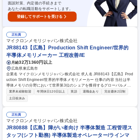
面談対策、内定後の手続きまで
あなたの転職活動をサポートします。
登録してサポートを受ける
正社員
マイクロンメモリジャパン株式会社
JR88143【広島】Production Shift Engineer/世界的
半導体メモリメーカー 工程改善/IE
32万1360円以上
月給
広島県東広島市
企業名 マイクロンメモリジャパン株式会社 求人名 JR88143【広島】Prod
uction Shift Engineer/世界的半導体メモリメーカー 仕事の内容 当社は半
導体メモリの分野において世界第3位のシェアを獲得するグローバルメー
カーです。今回は、そんな当社のProduction Shift Engineerとして、下記
業界未経験歓迎
年間休日120日以上
英語
退職金あり
完全週休2日制
の業務をお任せ致します。 ■製造ラインの稼働状況監視とラインバランス
土日祝休み
調整■サイクルタイム、スループット、稼働率などのKPI分析と改善提案■
ロットフロー管理、優先度設定（Lot Priority）■異常発生時の迅速なトラ
ブルシューティングとリカバリー対応■DXチームやOMTチームとの連携に
正社員
よる自動化・効率化施策の推進■シフト間の情報共有とレポート作成 募集
マイクロンメモリジャパン株式会社
職種 JR88143【広島】Production Shift Engineer/世界的半導体メモリメ
JR80888【広島】障がい者向け 半導体製造 工程管理ス
ーカー
タッフ(シフト勤務) 半導体製造オペレーター/ラインマ