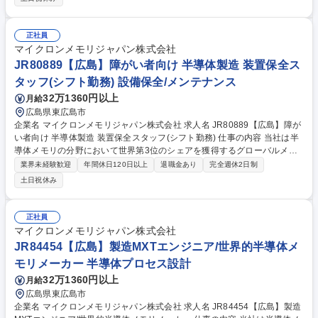
■プロセスとの連携による改善活動 ■設備の立ち上げ・改造・移設 ■コスト
削減・効率化の推進 ■安全・品質・環境への対応 ※建物の改変を伴う業務
は含まない 募集職種 JR85120【広島】半導体製造設備のエンジニア/世界
正社員
的半導体メモリメーカー
マイクロンメモリジャパン株式会社
JR80889【広島】障がい者向け 半導体製造 装置保全ス
タッフ(シフト勤務) 設備保全/メンテナンス
32万1360円以上
月給
広島県東広島市
企業名 マイクロンメモリジャパン株式会社 求人名 JR80889【広島】障が
い者向け 半導体製造 装置保全スタッフ(シフト勤務) 仕事の内容 当社は半
導体メモリの分野において世界第3位のシェアを獲得するグローバルメー
カーです。今回は、そんな当社の装置保全スタッフとして、下記の業務を
業界未経験歓迎
年間休日120日以上
退職金あり
完全週休2日制
お任せ致します。 【詳細】■装置状態の維持・管理の為、日常点検ならび
土日祝休み
にメンテナンス作業・業務効率意識を持ち、作業手順およびルールに従っ
て装置のメンテナンス作業に従事 ■コスト改善活動をサポート ■日々の問
題に関する上司、チームメンバー、関係者への報告・管理文書・教育資料
正社員
の内容の熟知とアップデートを実施 募集職種 JR80889【広島】障がい者
マイクロンメモリジャパン株式会社
向け 半導体製造 装置保全スタッフ(シフト勤務)
JR84454【広島】製造MXTエンジニア/世界的半導体メ
モリメーカー 半導体プロセス設計
32万1360円以上
月給
広島県東広島市
企業名 マイクロンメモリジャパン株式会社 求人名 JR84454【広島】製造