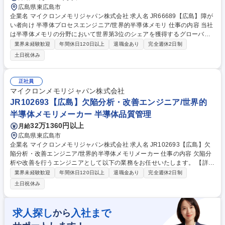
広島県東広島市
企業名 マイクロンメモリジャパン株式会社 求人名 JR66689【広島】障が
い者向け 半導体プロセスエンジニア/世界的半導体メモリ 仕事の内容 当社
は半導体メモリの分野において世界第3位のシェアを獲得するグローバル
メーカーです。今回は、そんな当社の半導体プロセスエンジニアとして、
業界未経験歓迎
年間休日120日以上
退職金あり
完全週休2日制
下記の業務をお任せ致します。 【詳細】■データ分析を通して、装置稼働
土日祝休み
改善、品質改善およびコスト改善活動 ■半導体装置の設備パラメータの設
定 ■新装置に対する評価の実施 ■社内外の関係者と、メールや口頭でのコ
ミュニケーションを図ることにより業務を遂行 ※英語によるコミュニケー
正社員
ションができる方は優遇。仕事内容は、障害の特性やご希望により配慮い
マイクロンメモリジャパン株式会社
たします(聴覚障害がある方のコミュニケーションについても支援・配慮
JR102693【広島】欠陥分析・改善エンジニア/世界的
あり) 募集職種 JR66689【広島】障がい者向け 半導体プロセスエンジニ
半導体メモリメーカー 半導体品質管理
ア/世界的半導体メモリ
32万1360円以上
月給
広島県東広島市
企業名 マイクロンメモリジャパン株式会社 求人名 JR102693【広島】欠
陥分析・改善エンジニア/世界的半導体メモリメーカー 仕事の内容 欠陥分
析や改善を行うエンジニアとして以下の業務をお任せいたします。 【詳
細】 ■製造工程で発生する不良や異常を分析し、改善策を検討・実施 ■デ
業界未経験歓迎
年間休日120日以上
退職金あり
完全週休2日制
ータを活用して「問題の原因」を特定し、対策を提案 ■製造現場と連携
土日祝休み
し、異常発生時の迅速な対応と再発防止策の実施 ■定期的な報告書の作成
（不良の傾向や改善結果など） ■グローバル拠点との情報共有、ベストプ
ラクティスの展開 募集職種 JR102693【広島】欠陥分析・改善エンジニ
求人探し
入社まで
から
ア/世界的半導体メモリメーカー