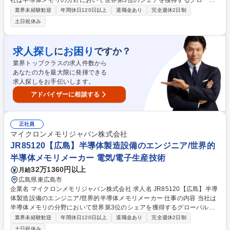
社は半導体メモリの分野において世界第3位のシェアを獲得するグローバ
ルメーカーです。今回は、そんな当社の主任エンジニア（施設建設-電
業界未経験歓迎
年間休日120日以上
退職金あり
完全週休2日制
気）として、下記の業務をお任せ致します。 ■変電所、開閉装置、UPS、
土日祝休み
非常用電源、接地、配電ネットワークの設計および設置を監督する■日本
の電気用品安全法および電力供給事業者の要件への準拠を確保する■容量
モデリング、短絡解析、保護調整を実施する■試運転および信頼性試験を
求人探し
お困り
に
ですか？
主導する 募集職種 JR91279【広島】主任エンジニア（施設建設-電気）/
業界トップクラスの求人件数から
世界的半導体メモリメーカー
あなたの力を最大限に発揮できる
求人探しをお手伝いします。
アドバイザーに相談する
正社員
マイクロンメモリジャパン株式会社
JR85120【広島】半導体製造設備のエンジニア/世界的
半導体メモリメーカー 電気/電子生産技術
32万1360円以上
月給
広島県東広島市
企業名 マイクロンメモリジャパン株式会社 求人名 JR85120【広島】半導
体製造設備のエンジニア/世界的半導体メモリメーカー 仕事の内容 当社は
半導体メモリの分野において世界第3位のシェアを獲得するグローバルメ
ーカーです。今回は、そんな当社の半導体製造設備のエンジニアとして、
業界未経験歓迎
年間休日120日以上
退職金あり
完全週休2日制
下記の業務をお任せ致します。 【詳細】■設備の安定稼働とトラブル対応
土日祝休み