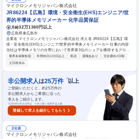
クトスケジュールの遵守を確保しながら、装置のインストールとアップグ
マイクロンメモリジャパン株式会社
レードを監督する。■装置ベンダーと連携し、既存製品の改善とロードマ
JR86224【広島】環境・安全衛生(EHS)エンジニア/世
ップのニーズ実現に努める。 募集職種 JR88001【広島】F15製造CMP装
界的半導体メモリメーカー 化学品質保証
置エンジニア/世界的半導体メモリメーカー
32万1360円以上
月給
広島県東広島市
企業名 マイクロンメモリジャパン株式会社 求人名 JR86224【広島】環
境・安全衛生(EHS)エンジニア/世界的半導体メモリメーカー 仕事の内容
当社は半導体メモリの分野において世界第3位のシェアを獲得するグロー
バルメーカーです。今回は、そんな当社の環境・安全衛生(EHS)エンジニ
業界未経験歓迎
年間休日120日以上
英語
退職金あり
完全週休2日制
アとして、下記の業務をお任せ致します。 【詳細】■Micronの環境プログ
土日祝休み
ラムおよび手順が、マネジメントシステムと法規制要件に適合し、効果的
かつ効率的であることを確保する。 ■委員会への参加や計画・実行・監視
に関する提案を通じて、拠点のサステナビリティ目標達成を支援する。 ■
※
非公開求人
25
万件
は
以上
環境関連事項について、Micronの経営陣や地方自治体機関に対し、書面お
ご登録いただくと、約
25
万件の
よび口頭で効果的に報告・説明する。等 募集職種 JR86224【広島】環
非公開求人からご希望に沿った
境・安全衛生(EHS)エンジニア/世界的半導体メモリメーカー
求人をご紹介します。
※
2026年3月31日時点 ※求人数＝採用予定人数
登録して求人を紹介してもらう
正社員
マイクロンメモリジャパン株式会社