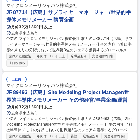
マイクロンメモリジャパン株式会社
JR87714【広島】サプライヤーマネージャー/世界的半
導体メモリメーカー 購買企画
32万1360円以上
月給
広島県東広島市
企業名 マイクロンメモリジャパン株式会社 求人名 JR87714【広島】サプ
ライヤーマネージャー/世界的半導体メモリメーカー 仕事の内容 当社は半
導体メモリの分野において世界第3位のシェアを獲得するグローバルメー
カーです。今回は、そんな当社のシニアカテゴリーサプライヤーマネージ
業界未経験歓迎
年間休日120日以上
退職金あり
完全週休2日制
ャーとして、下記の業務をお任せ致します。 【詳細】■サイトサプライヤ
土日祝休み
ーのパフォーマンス管理と関係構築を主導 ■担当領域・アカウントの調達
プロセスを所有 ■ビジネスニーズ達成のためのサプライヤーとの交渉 ■資
本予算編成・キャッシュフロー管理の支援、グローバル調達戦略の実行 ■
正社員
コスト削減施策と指標の管理 ■コスト削減・プロセス改善プログラムの実
マイクロンメモリジャパン株式会社
施 ■調達プロセス及びサプライヤー課題に関する理解 ■現地監査の支援 募
JR89493【広島】Site Modeling Project Manager/世
集職種 JR87714【広島】サプライヤーマネージャー/世界的半導体メモリ
界的半導体メモリメーカー その他経営/事業企画/運営
メーカー
32万1360円以上
月給
広島県東広島市
企業名 マイクロンメモリジャパン株式会社 求人名 JR89493【広島】Site
Modeling Project Manager/世界的半導体メモリメーカー 仕事の内容 当社
は半導体メモリの分野において世界第3位のシェアを獲得するグローバル
メーカーです。今回は、そんな当社のSite Modeling Project Managerとし
業界未経験歓迎
年間休日120日以上
英語
退職金あり
完全週休2日制