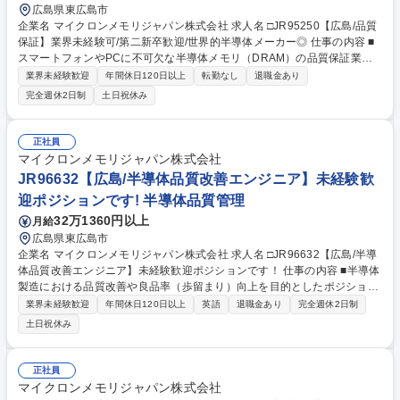
広島県東広島市
企業名 マイクロンメモリジャパン株式会社 求人名 □JR95250【広島/品質
保証】業界未経験可/第二新卒歓迎/世界的半導体メーカー◎ 仕事の内容 ■
スマートフォンやPCに不可欠な半導体メモリ（DRAM）の品質保証業務
（品質技術エンジニア）をお任せします。原材料や製造環境の管理、製品
業界未経験歓迎
年間休日120日以上
転勤なし
退職金あり
品質の監視などを通じて、不良の未然防止と品質安定を実現します。 【詳
完全週休2日制
土日祝休み
細】ご経験や適性に応じて以下の品質管理・保証業務を行います。 ■ガ
ス・薬液・純水などの原材料品質管理 ■温度・湿度をはじめとするクリー
ンルームの環境管理 ■製品品質の監視・評価 ■Chem Labでの不良原因の
正社員
分析・再現防止策の立案 【研修体制】半導体の基礎を学ぶトレーニングや
マイクロンメモリジャパン株式会社
メンター制度、英語研修など、未経験から安心して成長できる環境が整っ
JR96632【広島/半導体品質改善エンジニア】未経験歓
ています。 募集職種 □JR95250【広島/品質保証】業界未経験可/第二新卒
迎ポジションです! 半導体品質管理
歓迎/世界的半導体メーカー◎
32万1360円以上
月給
広島県東広島市
企業名 マイクロンメモリジャパン株式会社 求人名 □JR96632【広島/半導
体品質改善エンジニア】未経験歓迎ポジションです！ 仕事の内容 ■半導体
製造における品質改善や良品率（歩留まり）向上を目的としたポジション
です。製造ラインで発生する不良や異常のデータを分析し、原因の特定と
業界未経験歓迎
年間休日120日以上
英語
退職金あり
完全週休2日制
改善策の提案・実行をチームで協力しながら進めます。 【詳細】■製造工
土日祝休み
程の不良・異常データの分析と原因特定 ■製造現場と連携した再発防止策
の実施 ■新しい工程や改善策の導入および評価 ■不良の傾向や改善結果に
関する報告書の作成 ■グローバル拠点との情報共有やベストプラクティス
正社員
の展開 【魅力】未経験からデータ分析や問題解決の専門知識を習得可能。
マイクロンメモリジャパン株式会社
技術論文の執筆やグローバルプロジェクトへの参加機会もあり、一生物の