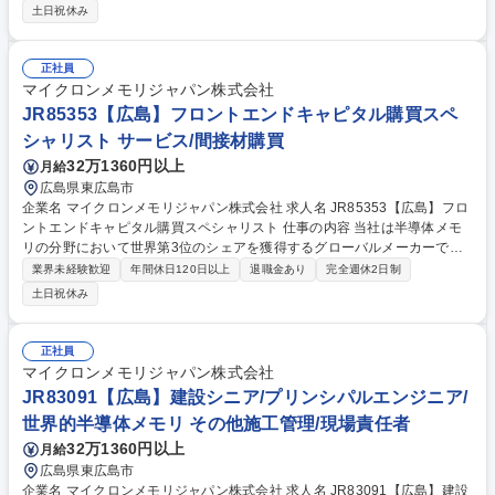
て、下記の業務をお任せ致します。 ■立ち上げの全側面を主導・調整し、
土日祝休み
すべての成果物が組織目標に沿い、予算内で期日通りに完了するよう確保
する■建設、施設、サプライチェーン、プロセスエンジニアリング、製造
技術、人事、IT、自動化、IE、政府連携など多様なステークホルダーと連
正社員
携し、プロジェクトのマイルストーンとセグメントレベルの成果を定義、
マイクロンメモリジャパン株式会社
追跡、達成する など 募集職種 JR89493【広島】Site Modeling Project M
JR85353【広島】フロントエンドキャピタル購買スペ
anager/世界的半導体メモリメーカー
シャリスト サービス/間接材購買
32万1360円以上
月給
広島県東広島市
企業名 マイクロンメモリジャパン株式会社 求人名 JR85353【広島】フロ
ントエンドキャピタル購買スペシャリスト 仕事の内容 当社は半導体メモ
リの分野において世界第3位のシェアを獲得するグローバルメーカーで
す。今回は、そんな当社のフロントエンドキャピタル購買スペシャリスト
業界未経験歓迎
年間休日120日以上
退職金あり
完全週休2日制
として、下記の業務をお任せ致します。 【詳細】取引先とのコミュニケー
土日祝休み
ション、パフォーマンス管理および交渉のための主要なカテゴリ(担当エ
リア)の窓口になります。この役割では、内部の関係者と協力して、継続
的な調達の成功のために取引先のパフォーマンスの総合的な見解を構築し
正社員
ます。カテゴリ戦略およびプロジェクトに関連の実行する責任があり、コ
マイクロンメモリジャパン株式会社
スト削減の取り組み、供給体制の最適化、契約交渉等が含まれます。 募集
JR83091【広島】建設シニア/プリンシパルエンジニア/
職種 JR85353【広島】フロントエンドキャピタル購買スペシャリスト
世界的半導体メモリ その他施工管理/現場責任者
32万1360円以上
月給
広島県東広島市
企業名 マイクロンメモリジャパン株式会社 求人名 JR83091【広島】建設