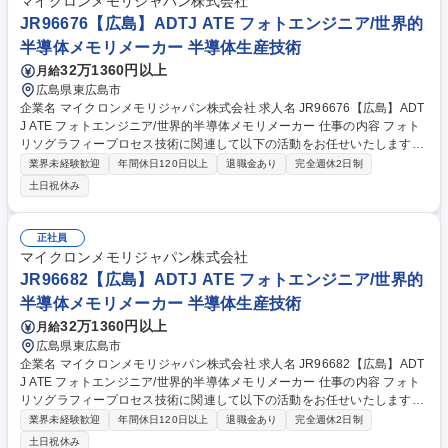
マイクロンメモリジャパン株式会社
JR96676【広島】ADTJ ATE フォトエンジニア/世界的
半導体メモリメーカー 半導体生産技術
32万1360円以上
月給
広島県東広島市
企業名 マイクロンメモリジャパン株式会社 求人名 JR96676【広島】ADT
J ATE フォトエンジニア/世界的半導体メモリメーカー 仕事の内容 フォト
リソグラフィープロセス技術に関連して以下の活動をお任せいたします。
【詳細】■量産プロセス条件の改善 ■生産性の向上、コスト競争力の向上 ■
業界未経験歓迎
年間休日120日以上
退職金あり
完全週休2日制
プロセス改善（製品欠陥の改善、工程能力の向上）プロジェクト ■各種生
土日祝休み
産設備のパラメータ最適化 ■新規装置、新規材料の評価、適用促進 ■製品
不良の解析とその対策活動 募集職種 JR96676【広島】ADTJ ATE フォト
エンジニア/世界的半導体メモリメーカー
正社員
マイクロンメモリジャパン株式会社
JR96682【広島】ADTJ ATE フォトエンジニア/世界的
半導体メモリメーカー 半導体生産技術
32万1360円以上
月給
広島県東広島市
企業名 マイクロンメモリジャパン株式会社 求人名 JR96682【広島】ADT
J ATE フォトエンジニア/世界的半導体メモリメーカー 仕事の内容 フォト
リソグラフィープロセス技術に関連して以下の活動をお任せいたします。
【詳細】■量産プロセス条件の改善 ■生産性の向上、コスト競争力の向上 ■
業界未経験歓迎
年間休日120日以上
退職金あり
完全週休2日制
プロセス改善（製品欠陥の改善、工程能力の向上）プロジェクト ■各種生
土日祝休み