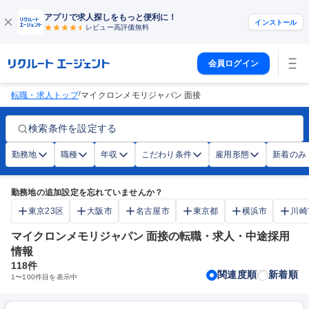
アプリで求人探しをもっと便利に！
インストール
レビュー高評価
無料
会員ログイン
/
転職・求人トップ
マイクロンメモリジャパン 面接
検索条件を設定する
勤務地
職種
年収
こだわり条件
雇用形態
新着のみ
勤務地の追加設定を忘れていませんか？
東京23区
大阪市
名古屋市
東京都
横浜市
川崎
マイクロンメモリジャパン 面接の転職・求人・中途採用
情報
118
件
関連度順
新着順
1
〜
100
件目を表示中