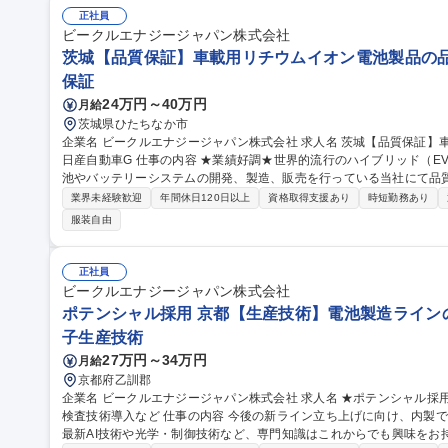
正社員
ビークルエナジージャパン株式会社
茨城【品質保証】車載用リチウムイオン電池製品の品
保証
24万円～40万円
月給
茨城県ひたちなか市
企業名 ビークルエナジージャパン株式会社 求人名 茨城【品質保証】車載用リチウムイオン電池製品の品質保証/
日産自動車G 仕事の内容 ★業績好調★世界的流行のハイブリッド（EV)車に必要不可欠な車載用リチウムイオン電
池やバッテリーシステムの開発、製造、販売を行っている当社にて品質保証業務を
用リチウムイオン電池製品(モジュール、パック)の品質保証業務、特
業界未経験歓迎
年間休日120日以上
資格取得支援あり
時短勤務あり
及び量産品変更案件対応をまずはお任せします。専門知識が無くても入
服装自由
す。 ■その後は品質保証課の役割である、製品及び工程の設計品質の
たすため、様々な業務をキャッチアップいただきます。 募集職種 茨城【品質保証】車載用リチウムイオン電池製
品の品質保証/日産自動車G
正社員
ビークルエナジージャパン株式会社
ポテンシャル採用 京都【生産技術】電池製造ラインの
子生産技術
27万円～34万円
月給
京都府乙訓郡
企業名 ビークルエナジージャパン株式会社 求人名 ★ポテンシャル採用★京都【生産技術】電池製造ラインの新規
検査技術導入など 仕事の内容 今後の新ライン立ち上げに向け、内製で構築している画像検査技術を強化します。
最新AI技術や光学・制御技術など、専門知識はこれからでも興味をお持ちの