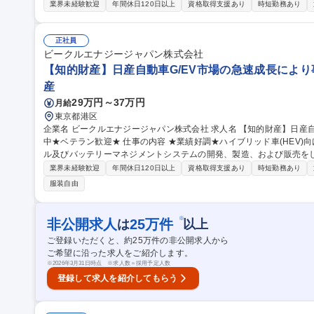
に】■新検査技術の導入→ディープラーニング・生成AIなど最新技術
業界未経験歓迎
年間休日120日以上
資格取得支援あり
時短勤務あり
術を開発・導入し、生産ラインを進化。■検査設備立ち上げ、改善→
備の改善により高効率化、高品質化を追求。 【業務に関しての備考】
就業場所の変更の範囲：会社の定める場所 募集職種 ★ポテンシャル採用★京都【生産技術】電池製造ラインの新
正社員
規検査技術導入など
ビークルエナジージャパン株式会社
【知的財産】日産自動車G/EV市場の急速成長により
産
29万円～37万円
月給
東京都港区
企業名 ビークルエナジージャパン株式会社 求人名 【知的財産】日産自動車G/EV市場の急速成長により事業拡大
中★ベテラン歓迎★ 仕事の内容 ★業績好調★ハイブリッド車(HEV)向けの車載用リチウムイオン電池、モジュー
ル及びバッテリーマネジメントシステムの開発、製造、および販売を
ます。 ご経験と希望を考慮し知的財産業務をお任せ。 【詳細】知財戦略の立案、戦略に基づく発明創生、権利
業界未経験歓迎
年間休日120日以上
資格取得支援あり
時短勤務あり
化、知財活用と他社権利対策、他社特許分析など【担当製品】リチウ
服装自由
系・構造系・モジュールなど)【出願件数/年】現在は40件超ですが、
み。海外もあります(アメリカ・中国・欧州など)。事業拡大に伴い特
募集職種 【知的財産】日産自動車G/EV市場の急速成長により事業拡
※
非公開求人
25
万件
は
以上
ご登録いただくと、約
25
万件の非公開求人から
ご希望に沿った求人をご紹介します。
※
2026年3月31日時点 ※求人数＝採用予定人数
登録して求人を紹介してもらう