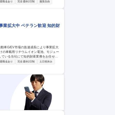
と光学・制御技術を融合した革新的な検査技
退職金あり
完全週休2日制
服装自由
新ラインの検査設備の立ち上げ、及び既存設
 ・業務の変更の範囲：会社の定める業務 ・
事業拡大中 ベテラン歓迎 知的財
している当社にて知的財産業務をお任せし
退職金あり
完全週休2日制
土日祝休み
ムイオン電池に関わる技術内容で分担(制御
EV拡大トレンドで今後50超など増加見込
許数・種類も増え、更なる組織強化を企図。
大中★ベテラン歓迎★