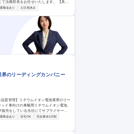
務部長をお任せいたします。 【具体
バーのマネジメントをお任せいたします。
退職金あり
土日祝休み
事業や業績に直結するものも多いため、経
が大きい業務となります。 募集職種
好調EV業界
業界のリーディングカンパニー
び販売をしている当社にてサプライヤー品
退職金あり
在宅OK
完全週休2日制
及びそのサプライヤの品質管理・指導（BM
ます。 【出張】多くて3か月で1回程度の
ウムイオン電池業界のリーディングカンパニー