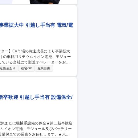
業拡大中 引越し手当有 電気/電
している当社にて製造オペレーターをお任
退職金あり
在宅OK
服装自由
方法を教わり、徐々に一人立ちを目指してい
のシステムで世界最高峰の車載用リチウムイ
集職種 京都【製造オペ
卒歓迎 引越し手当有 設備保全/
設備保全での業務をお任せします。★未経