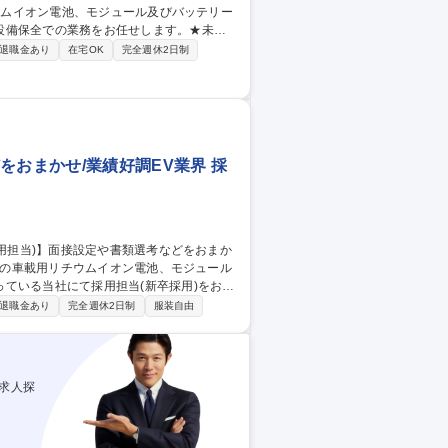
設備保全での業務をお任せします。★未経
退職金あり
在宅OK
完全週休2日制
のプロセス要因解析や対策の実施、データ解
拡大に伴い、保全力の強化と設備技術系の取
種 茨城【設備保全】
をおまかせ/業績好調EV業界 採
ている当社にて採用担当(新卒採用)をお任
退職金あり
完全週休2日制
服装自由
別研修等の全社教育業務にも挑戦いただけま
考課・組織改編・表彰など)への転籍をするこ
アップも可能です。 募集職種 京
調EV業界
求人探