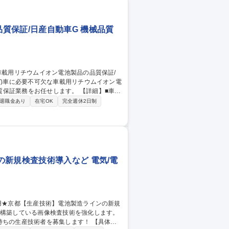
質保証/日産自動車G 機械品質
お任せします。 【詳細】■車載
に量産品担当として顧客からの調査依頼対応
退職金あり
在宅OK
完全週休2日制
社後にしっかりとOJTを通じて指導しま
確保・確認・証明、QMSの維持・管理を果
新規検査技術導入など 電気/電
生産技術者を募集します！ 【具体的