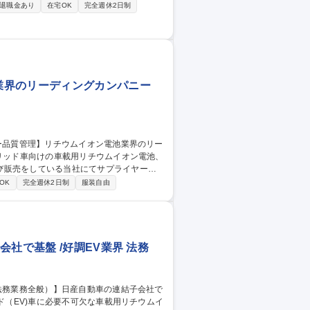
退職金あり
在宅OK
完全週休2日制
のプロセス要因解析や対策の実施、データ解
拡大に伴い、保全力の強化と設備技術系の取
種 京都【設備保全】
業界のリーディングカンパニー
び販売をしている当社にてサプライヤー品
OK
完全週休2日制
服装自由
及びそのサプライヤの品質管理・指導（BM
ます。 【出張】多くて3か月で1回程度の
ただきます。 募集職種 佐和
ンパニー
社で基盤 /好調EV業界 法務