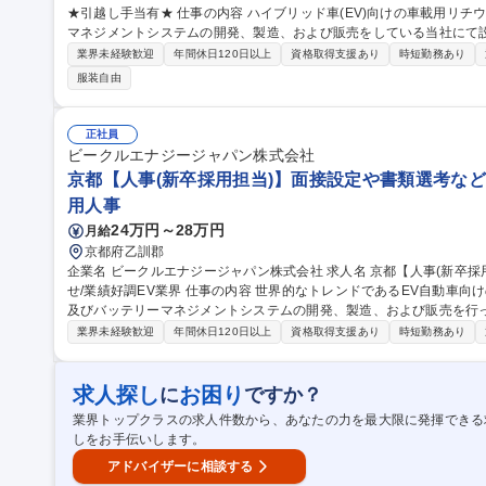
★引越し手当有★ 仕事の内容 ハイブリッド車(EV)向けの車載用リチウムイオン電池、モジュール及びバッテリー
マネジメントシステムの開発、製造、および販売をしている当社にて
験歓迎★ 【詳細】OJT形式で先輩社員から仕事を教わり、以下の業務をご経験に応じてお任せしていきます。■機
業界未経験歓迎
年間休日120日以上
資格取得支援あり
時短勤務あり
械系・電気系設備の事後保全、予防保全、予知保全。■組立てライン
服装自由
析によるトラブル未然防止(ドカ停/チョコ停)など 【採用背景】事業
組みを強化＆組織拡大を企図した採用です。※建物の改変を伴う業務は含みません。 募集職
電気または機械系設備の保全★第二新卒歓迎★引越し手当有★
正社員
ビークルエナジージャパン株式会社
京都【人事(新卒採用担当)】面接設定や書類選考など
用人事
24万円～28万円
月給
京都府乙訓郡
企業名 ビークルエナジージャパン株式会社 求人名 京都【人事(新卒採用担当)】面接設定や書類選考などをおまか
せ/業績好調EV業界 仕事の内容 世界的なトレンドであるEV自動車向けの車載用リチウムイオン電池、モジュール
及びバッテリーマネジメントシステムの開発、製造、および販売を行っ
せいたします！ 【仕事内容】■インターンシップの受け入れ ■書類選考 ■フォーラムの対応 ■新卒ナビサイトに応
業界未経験歓迎
年間休日120日以上
資格取得支援あり
時短勤務あり
募していただいた方の対応 ■学校営業 ※徐々に新入社員研修や階層
す。 【キャリアパス】社内ローテーションにて労務(給与計算・人事
とも可能なため、人事労務全体のプロも目指して業務が可能！役職へのキャリア
求人探し
お困り
に
ですか？
都【人事(新卒採用担当)】面接設定や書類選考などをおまかせ/業績好
業界トップクラスの求人件数から、あなたの力を最大限に発揮できる
しをお手伝いします。
アドバイザーに相談する