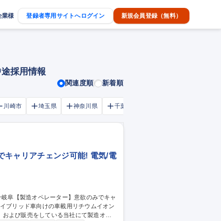
企業様
登録者専用サイトへログイン
新規会員登録（無料）
中途採用情報
関連度順
新着順
川崎市
埼玉県
神奈川県
千葉市
大阪府
千葉県
キャリアチェンジ可能! 電気/電
、および販売をしている当社にて製造オペ