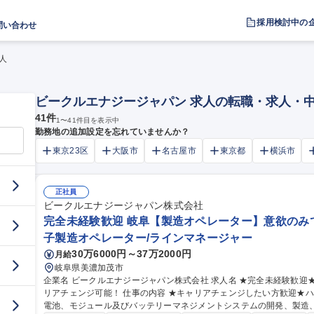
採用検討中の
問い合わせ
人
ビークルエナジージャパン 求人の転職・求人・
41
件
1
〜
41
件目を表示中
勤務地の追加設定を忘れていませんか？
東京23区
大阪市
名古屋市
東京都
横浜市
正社員
ビークルエナジージャパン株式会社
完全未経験歓迎 岐阜【製造オペレーター】意欲のみで
子製造オペレーター/ラインマネージャー
30万6000円～37万2000円
月給
岐阜県美濃加茂市
企業名 ビークルエナジージャパン株式会社 求人名 ★完全未経験歓迎★岐阜【製造オペレーター】意欲のみでキャ
リアチェンジ可能！ 仕事の内容 ★キャリアチェンジしたい方歓迎★ハイブリッド車向けの車載用リチウムイオン
電池、モジュール及びバッテリーマネジメントシステムの開発、製造