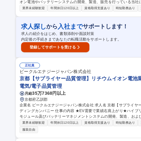
オン電池やバッテリーシステムの開発、製造、販売を行っている当社にて法
的に】法務（契約・コンプライアンスなど）における部長としてメン
業界未経験歓迎
年間休日120日以上
資格取得支援あり
時短勤務あり
【魅力】契約時に発生する投資もかなりの金額で大きい契約が多く、
営層との接点も多い、且つEV関連で事業成長も見込めているため、やりがい
品川【法務部長（法務業務全般）】日産自動車の連結子会社で基盤◎/
求人探し
入社まで
から
サポートします！
求人の紹介をはじめ、書類添削や面談対策
内定後の手続きまであなたの転職活動をサポートします。
登録してサポートを受ける
正社員
ビークルエナジージャパン株式会社
京都【サプライヤー品質管理】リチウムイオン電池
電気/電子品質管理
35万7368円以上
月給
京都府乙訓郡
企業名 ビークルエナジージャパン株式会社 求人名 京都【サプライヤー品質管理】リチウムイオン電池業界のリー
ディングカンパニー 仕事の内容 ★EV需要で業績右肩上がり★ハイブリッド車向けの車載用リチウムイオン電池、
モジュール及びバッテリーマネジメントシステムの開発、製造、およ
質管理をお任せします。 【詳細】工程監査、仕様書確認、不具合対応など、サプライヤーとの窓口として品質マ
業界未経験歓迎
年間休日120日以上
資格取得支援あり
時短勤務あり
ネジメントを担当いただきます。主にサプライヤから購入する部品、
服装自由
Sに関連する電子製品、及び部品のサプライヤ品質管理・指導）を行い
国内出張が発生 募集職種 京都【サプライヤー品質管理】リチ