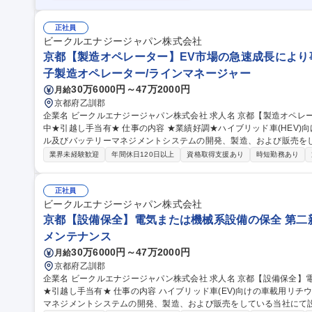
正社員
ビークルエナジージャパン株式会社
京都【製造オペレーター】EV市場の急速成長により事
子製造オペレーター/ラインマネージャー
30万6000円～47万2000円
月給
京都府乙訓郡
企業名 ビークルエナジージャパン株式会社 求人名 京都【製造オペレーター】EV市場の急速成長により事業拡大
中★引越し手当有★ 仕事の内容 ★業績好調★ハイブリッド車(HEV)向けの車載用リチウムイオン電池、モジュー
ル及びバッテリーマネジメントシステムの開発、製造、および販売を
せします。 【具体的に】セル・モジュールの生産（組立・設備操作等）の実行。ライン稼働率を向上させるため
業界未経験歓迎
年間休日120日以上
資格取得支援あり
時短勤務あり
の改善活動をお任せします。 【入社後】バディ制で先輩社員に操作
ただきます。約10名のチームで同じラインを担当します。 ★最新鋭
オンバッテリーを製造をしながらご自身の改善活動で生産能力の向上を実感できます。 募
正社員
レーター】EV市場の急速成長により事業拡大中★引越し手当有★
ビークルエナジージャパン株式会社
京都【設備保全】電気または機械系設備の保全 第二新
メンテナンス
30万6000円～47万2000円
月給
京都府乙訓郡
企業名 ビークルエナジージャパン株式会社 求人名 京都【設備保全】電気または機械系設備の保全★第二新卒歓迎
★引越し手当有★ 仕事の内容 ハイブリッド車(EV)向けの車載用リチウムイオン電池、モジュール及びバッテリー
マネジメントシステムの開発、製造、および販売をしている当社にて