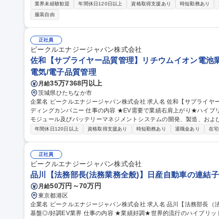
験歓迎★ 【詳細】OJT形式で先輩社員から仕事を教わり、以下の業務をご経験に応じてお任せしていきます。■機
業界未経験歓迎
年間休日120日以上
資格取得支援あり
時短勤務あり
械系・電気系設備の事後保全、予防保全、予知保全。■組立てライン
服装自由
析によるトラブル未然防止(ドカ停/チョコ停)など 【採用背景】事業
組みを強化＆組織拡大を企図した採用です。※建物の改変を伴う業務は含みません。 募集職
電気または機械系設備の保全★第二新卒歓迎★引越し手当有★
正社員
ビークルエナジージャパン株式会社
佐和【サプライヤー品質管理】リチウムイオン電池
電気/電子品質管理
35万7368円以上
月給
茨城県ひたちなか市
企業名 ビークルエナジージャパン株式会社 求人名 佐和【サプライヤー品質管理】リチウムイオン電池業界のリー
ディングカンパニー 仕事の内容 ★EV需要で業績右肩上がり★ハイブリッド車向けの車載用リチウムイオン電池、
モジュール及びバッテリーマネジメントシステムの開発、製造、およ
質管理をお任せします。 【詳細】工程監査、仕様書確認、不具合対応など、サプライヤーとの窓口として品質マ
年間休日120日以上
資格取得支援あり
時短勤務あり
退職金あり
在宅
ネジメントを担当いただきます。主にサプライヤから購入する部品、
Sに関連する電子製品、及び部品のサプライヤ品質管理・指導）を行い
国内出張が発生 【研修】入社後1年程度、京都事業所にて業務をキャッチアップい
正社員
【サプライヤー品質管理】リチウムイオン電池業界のリーディングカ
ビークルエナジージャパン株式会社
品川【法務部長(法務業務全般)】日産自動車の連結子会
50万円～70万円
月給
東京都港区
企業名 ビークルエナジージャパン株式会社 求人名 品川【法務部長（法務業務全般）】日産自動車の連結子会社で
基盤◎/好調EV業界 仕事の内容 ★業績好調★世界的流行のハイブリッド（EV)車に必要不可欠な車載用リチウムイ