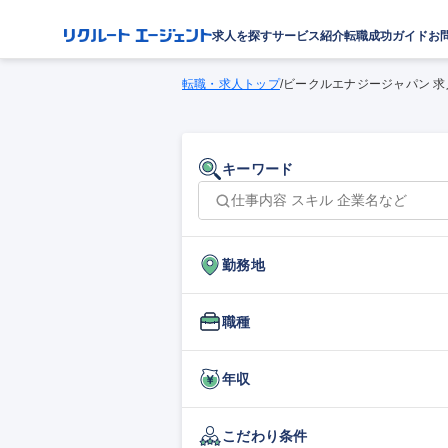
求人を探す
サービス紹介
転職成功ガイド
お
転職・求人トップ
/
ビークルエナジージャパン 求
キーワード
勤務地
職種
年収
こだわり条件