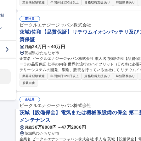
レーターをお任せします。 ■セル・モジュールの生産（組立・設備操作等）の実行。ライン稼働率を向上させるた
業界未経験歓迎
年間休日120日以上
資格取得支援あり
時短勤務あり
めの改善活動をお任せします。★最新鋭のシステムで世界最高峰の車
社後】バディ制で先輩社員に操作方法を教わり、徐々に一人立ちを目指
日制
じラインを担当し、工程ごとに機械操作を行い、自動組立ラインの安全
正社員
集職種 ★完全未経験歓迎★岐阜【製造オペレーター】意欲のみでキャ
ビークルエナジージャパン株式会社
し
茨城/佐和【品質保証】リチウムイオンバッテリ及び
質保証
24万円～40万円
月給
茨城県ひたちなか市
企業名 ビークルエナジージャパン株式会社 求人名 茨城/佐和【品質保証】リチウムイオンバッテリ及びコントロ
ーラの品質保証 仕事の内容 世界的流行のハイブリッド（EV)車に必要不可欠な車載用リチウムイオン電池やバッ
テリーシステムの開発、製造、販売を行っている当社にて リチウム
業務をお任せします。 【詳細】■市場不具合に対する迅速な初動対応 ■事実整理、影響範囲特定、一次報告、不具
業界未経験歓迎
年間休日120日以上
資格取得支援あり
時短勤務あり
合原因の技術的切り分け ■設計／製造／部品要因の特定 ■再発防止に
服装自由
形成（品質報告） ■社内関係部門との連携推進 ■新製品のAPQP/PP
計・製造・顧客をつなぎながら、 不具合の未然防止と迅速な問題解決を通じ
茨城/佐和【品質保証】リチウムイオンバッテリ及びコントローラの品
正社員
ビークルエナジージャパン株式会社
茨城【設備保全】電気または機械系設備の保全 第二新
メンテナンス
30万6000円～47万2000円
月給
茨城県ひたちなか市
企業名 ビークルエナジージャパン株式会社 求人名 茨城【設備保全】電気または機械系設備の保全★第二新卒歓迎