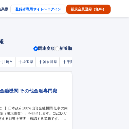
企業様
登録者専用サイトへログイン
新規会員登録（無料）
報
関連度順
新着順
川崎市
埼玉県
神奈川県
千葉市
大阪府
千葉県
資金融機関 その他金融専門職
確認（環境審査）」を担当します。OECDガ
える影響を審査・確認する業務です。 以
査、モニタリング） ・現地実査（年2～3回