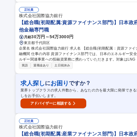
体、経済団体と連携したセミナー・講演会など広報活動も担い、地域
の視点で日本企業のグローバル展開を後押しします。 募集職種 【総合職(初期配属：大阪ファイナンス部門】日本
正社員
政府100%出資の政策金融機関
株式会社国際協力銀行
【総合職(初期配属:資源ファイナンス部門)】日本政府
他金融専門職
30万円～54万3000円
月給
東京都千代田区
企業名 株式会社国際協力銀行 求人名 【総合職(初期配属：資源ファイナンス部門)】日本政府100%出資の政策金
融機関 仕事の内容 資源ファイナンス部門では、日本のエネルギー安全保障と資源確保を支えるため、資源・エネ
ルギー関連事業への投融資業務に携わっていただきます。対象はLNG
備・ 供給プロジェクトに加え、グリーントランスフォーメーション（GX）や水素・アンモニア等の脱炭素関連事
英語
退職金あり
土日祝休み
業にも拡大。さらに、中南米・アフリカ・中東・中央アジアなどグロ
ジェクトも多く、国際的な視点でエネルギー・環境の未来を創る醍醐
バルな資源マーケットを見据えた、極めてダイナミックな金融支援に関われるポジ
求人探し
お困り
に
ですか？
職(初期配属：資源ファイナンス部門)】日本政府100%出資の政策金融
業界トップクラスの求人件数から、あなたの力を最大限に発揮できる
しをお手伝いします。
アドバイザーに相談する
正社員
株式会社国際協力銀行
【総合職(初期配属:産業ファイナンス部門)】日本政府