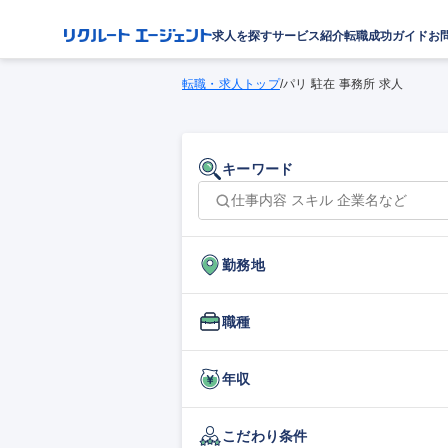
求人を探す
サービス紹介
転職成功ガイド
お
転職・求人トップ
/
パリ 駐在 事務所 求人
キーワード
勤務地
職種
年収
こだわり条件