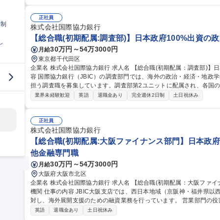
程度の海外出張あり） ・環境社会配慮に関する国際的なルール・動向
の情報発信、勉強会開催、顧客への説明 ・外部コンサルタントを活用した調査マネジ
（初期配属：環境審査室）】日本政府100%出資金融機関
正社員
日制
株式会社国際協力銀行
【総合職(初期配属:調査部)】日本政府100%出資の
し
30万円～54万3000円
月給
東京都千代田区
企業名 株式会社国際協力銀行 求人名 【総合職(初期配属：調査部)】日本政府100%出資の政策金融機関 仕事の内
容 国際協力銀行（JBIC）の調査部門では、海外の政治・経済・地政
担う調査職を募集しています。調査部第2ユニットに配属され、各国の情勢
との意見交換、役員向けブリーフィング資料の作成などを担当。正確
業界未経験歓迎
英語
退職金あり
完全週休2日制
土日祝休み
る重要な役割を果たします。役員との距離が近く、国際的な専門家と
外拠点（ニューヨーク、パリ、マニラなど）への赴任のチャンスもあ
ポジションです。 募集職種 【総合職(初期配属：調査部)】日本
正社員
株式会社国際協力銀行
【総合職(初期配属:大阪ファイナンス部門】日本政府
他金融専門職
30万円～54万3000円
月給
大阪府大阪市北区
企業名 株式会社国際協力銀行 求人名 【総合職(初期配属：大阪ファイナンス部門】日本政府100%出資の政策金融
機関 仕事の内容 JBIC大阪支店では、西日本地域（京阪神・福井県以西）に本社または海外事業部門を持つ企業に
対し、海外展開支援のための融資業務を行っています。 営業部門の役割は、企業の海外進出に必要な長期資金の
提供や、民間金融機関との協調融資、保証業務など多岐にわたります
英語
退職金あり
土日祝休み
てで支援するファイナンスや、地域金融機関との連携による支援スキ