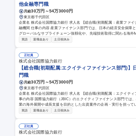
他金融専門職
30万円～54万3000円
月給
東京都千代田区
企業名 株式会社国際協力銀行 求人名 【総合職(初期配属：産業ファイナンス部門)】日本政府100%出資の政策金
融機関 仕事の内容 産業ファイナンス部門では、日本の経済安全保障と国際競争力強化を目的に、日本企業による
グローバルなサプライチェーン強靱化や、先端技術取得に関わる海外M
スなどを ファイナンス面から支援していただきます。対象は製造業、インフラ、次世代エネルギー、半導体、先
英語
退職金あり
土日祝休み
端素材、EV関連など多岐にわたり、単なる金融支援にとどまらず、
略の一翼を担う重要なポジションです。高リスク案件への果敢な支援も
かしたスキーム設計・実行に携わることで、日本の産業未来に貢献するダ
正社員
職種 【総合職(初期配属：産業ファイナンス部門)】日本政府100%出
株式会社国際協力銀行
【総合職(初期配属:エクイティファイナンス部門)】日
門職
30万円～54万3000円
月給
東京都千代田区
企業名 株式会社国際協力銀行 求人名 【総合職(初期配属：エクイティファイナンス部門)】日本政府100%出資 仕
事の内容 国際協力銀行（JBIC）のエクイティファイナンス部門では、JBIC
業の海外展開や成長支援を目的とした出資案件の企画・実行を担っていただきます。 具体的
の設計、ファンド組成に向けた調整、スタートアップや海外展開企業
英語
退職金あり
土日祝休み
当。2023年度の法改正により、スタートアップ支援の機能が拡張さ
る仕事に携われます。国の経済戦略に直結するスキームを立ち上げ、
点と金融的専門性の両立が求められる、やりがいの大きなポジションです。 募集職種 【総合職(初期配
正社員
ティファイナンス部門)】日本政府100%出資
株式会社国際協力銀行