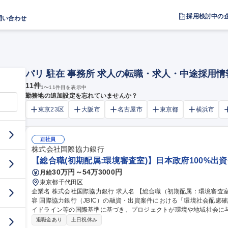
採用検討中の
問い合わせ
パリ 駐在 事務所 求人の転職・求人・中途採用情
11
件
1
〜
11
件目を表示中
勤務地の追加設定を忘れていませんか？
東京23区
大阪市
名古屋市
東京都
横浜市
正社員
株式会社国際協力銀行
【総合職(初期配属:環境審査室)】日本政府100%出
30万円～54万3000円
月給
東京都千代田区
企業名 株式会社国際協力銀行 求人名 【総合職（初期配属：環境審査室）】日本政府100%出資金融機関 仕事の内
容 国際協力銀行（JBIC）の融資・出資案件における「環境社会配慮
イドライン等の国際基準に基づき、プロジェクトが環境や地域社会に与
下の業務を担当します。 ・個別プロジェクトの環境社会配慮確認（審
退職金あり
土日祝休み