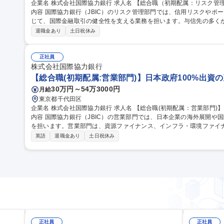
企業名 株式会社国際協力銀行 求人名 【総合職（初期配属：リスク管理部）】日本政府100%出資金融機関 仕事の
内容 国際協力銀行（JBIC）のリスク管理部門では、信用リスクやポ
じて、国際金融取引の健全性を支える業務を担います。与信先の多くが
期・巨額の取引に対するボトムアップ型のリスク管理が特徴です。信用
退職金あり
土日祝休み
G・地政学リスクへの対応など、専門性の高い業務に携われます。少
体的に取り組むことができ、創意工夫を活かした分析力が求められる
入されており、柔軟な働き方が可能です。 募集職種 【総合職（初期配属：リスク管理部）】日本政府100%出資
正社員
金融機関
株式会社国際協力銀行
【総合職(初期配属:営業部門)】日本政府100%出資
30万円～54万3000円
月給
東京都千代田区
企業名 株式会社国際協力銀行 求人名 【総合職(初期配属：営業部門)】日本政府100%出資の政策金融機関 仕事の
内容 国際協力銀行（JBIC）の営業部門では、日本企業の海外展開や
を担います。営業部門は、資源ファイナンス、インフラ・環境ファイナ
ァイナンスの4つに分かれ、それぞれの専門分野で案件形成から実行
英語
退職金あり
土日祝休み
ルギー資源の安定確保、インフラ整備支援、中小企業の海外進出、リ
トに深く関与します。政府系金融機関としての信頼性と柔軟な金融ス
積極的に取り組むことができます。 募集職種 【総
正社員
正社員