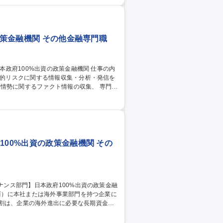
の情報収集（国際会議参加等） ・行内外へ
メント 募集職種 【総合職
政策金融機関 その他金融専門職
学的リスクに関する情報収集・分析・発信を
に関するファクト情報の収集、 専門家
かつ中立的な分析を行い、経営判断を支え
のネットワーク構築も可能。将来的には海
り、グローバルな視点でキャリアを築ける
政府100%出資の政策金融機関
100%出資の政策金融機関 その
。中堅・中小企業の海外事業を現地通貨建
ームも活用。さらに、商工会議所や自治