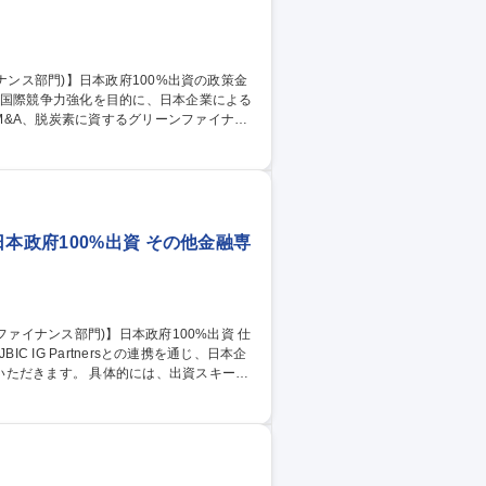
&A、脱炭素に資するグリーンファイナン
政府・企業・グローバル市場をつなぐ産業戦
含め、JBICならではの政策金融機能を活
イナミックな経験が得られます。 募集
資の政策金融機関
本政府100%出資 その他金融専
 IG Partnersとの連携を通じ、日本企
には、出資スキーム
との交渉・デューデリジェンスなどを担
れており、成長資本を通じた政策的意義のあ
実行までリードする中で、グローバルな視
属：エクイ