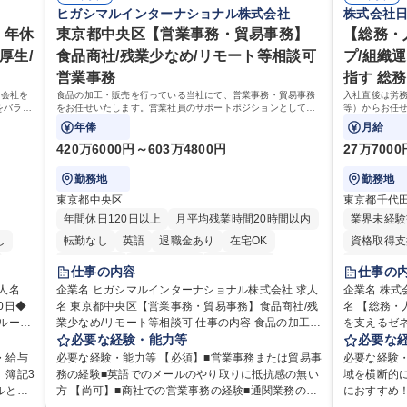
ヒガシマルインターナショナル株式会社
株式会社
 年休
東京都中央区【営業事務・貿易事務】
【総務・
厚生/
食品商社/残業少なめ/リモート等相談可
プ/組織
営業事務
指す 総務
ら会社を
食品の加工・販売を行っている当社にて、営業事務・貿易事務
入社直後は労
をバラン
をお任せいたします。営業社員のサポートポジションとして、
等）からお任
も挑戦で
受発注から海外工場との調整まで幅広く対応し、当社事業の根
備範囲を広げ
年俸
月給
幹を支えていただきます。
420万6000円～603万4800円
27万700
勤務地
勤務地
東京都中央区
東京都千代
年間休日120日以上
月平均残業時間20時間以内
業界未経験
し
転勤なし
英語
退職金あり
在宅OK
資格取得支
交通費支給
駅近5分以内
土日祝休み
月平均残業
仕事の内容
仕事の
り
住宅手当あ
企業名 ヒガシマルインターナショナル株式会社 求人
企業名 株式
0日◆
名 東京都中央区【営業事務・貿易事務】食品商社/残
名 【総務・
在宅OK
業少なめ/リモート等相談可 仕事の内容 食品の加工・
を支えるゼネラリスト
交通費支給
を支え
販売を行っている当社にて、営業事務・貿易事務を
必要な経験・能力等
は労務（労
必要な
業務を
お任せいたします。営業社員のサポートポジション
等）からお
・給与
必要な経験・能力等 【必須】■営業事務または貿易事
必要な経験・
どのコ
として、受発注から海外工場との調整まで幅広く対
育業務へ守
、簿記3
務の経験■英語でのメールのやり取りに抵抗感の無い
域を横断的
■勤
応し、当社事業の根幹を支えていただきます。 ■受発
リストをめざせます。 ・初
ルと部
方 【尚可】■商社での営業事務の経験■通関業務の経
におすすめ！ ■労務管理(給与計算・社会保
整等の
注業務、請求書発行 ■海外工場とのスケジュール調整
給与計算、