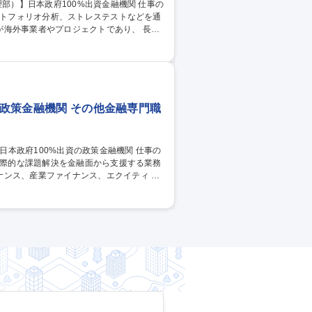
ートフォリオ分析、ストレステストなどを通
海外事業者やプロジェクトであり、 長
格付制度や資産査定、VaRの計量化、ES
人数体制のため、業務全体を俯瞰しながら主
ポジションです。リモートワーク制度も導
の政策金融機関 その他金融専門職
国際的な課題解決を金融面から支援する業務
ンス、産業ファイナンス、エクイティ フ
、モニタリングまでを担当。たとえば、エネ
スクマネー供給など、国際的なプロジェク
キームを活かし、民間では難しい案件にも
合職(初期配属：営業部門)】日本政府100%出資の政策金融機関