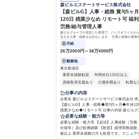
森ビルエステートサービス株式会社
【森ビルG】人事・総務 賞与5ヶ月
120日 残業少なめ リモート可 福利
労務/給与管理人事
森ビルグループの安定した環境で、バックオフィスか
支える人事・総務をお任せします。 労務と総務の業務
スよく担当し、ゆくゆくは制度改定などのコア業務に
月給
きる、やりがいある環境です。
26万2000円～36万4000円
勤務地
東京都港区
業界未経験歓迎
年間休日120日以上
資格取得支援あり
介護休暇あり
転勤な
未経験者歓迎
時短勤務あり
経験者歓迎
仕事の内容
退職金あり
在宅OK
賞与あり
育休あ
企業名 森ビルエステートサービス株式会社 求人名
【森ビルG】人事・総務◆賞与5ヶ月◆年休12
完全週休2日制
交通費支給
長期歓迎
残業少なめ◆リモート可 仕事の内容 森ビルグループ
駅近5分以内
土日祝休み
の安定した環境で、バックオフィスから会社
必要な経験・能力等
る人事・総務をお任せします。 労務と総務の
必要な経験・能力等 【必須】人事経験（労務
バランスよく担当し、ゆくゆくは制度改定な
社保等）及び総務経験 【歓迎】経理実務経験
ア業務にも挑戦できる、やりがいある環境です。 
級以上 業界未経験の方も歓迎です。マニュア
怠管理、給与計算、社会保険手続き、年末調