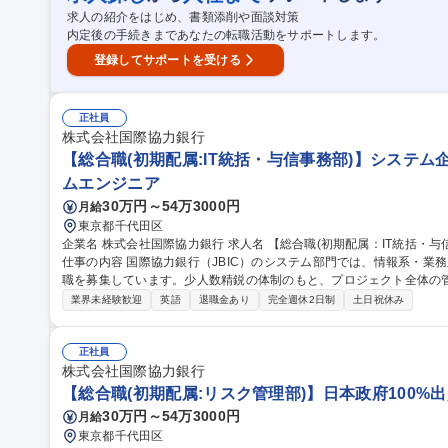
0%出資金融機関
求人の紹介をはじめ、書類添削や面談対策
内定後の手続きまであなたの転職活動をサポートします。
登録してサポートを受ける
正社員
株式会社国際協力銀行
【総合職(初期配属:IT統括・与信事務部)】システム
ムエンジニア
30万円～54万3000円
月給
東京都千代田区
企業名 株式会社国際協力銀行 求人名 【総合職(初期配属：IT統括・与信事務部)】システム企画・開発・運営業務
仕事の内容 国際協力銀行（JBIC）のシステム部門では、情報系・業
職を募集しています。少人数精鋭の体制のもと、プロジェクト全体の管
から ベンダーコントロール、運用管理まで幅広い業務に携われます。初期配属はシステム部門を想定しています
業界未経験歓迎
英語
退職金あり
完全週休2日制
土日祝休み
が、将来的には他部署や海外拠点（例：シンガポール、パリ、ニュー
ーク制度や柔軟な働き方も整っており、公共性の高い業務を通じて、
ポジションです。 募集職種 【総合職(初期配属：IT統括・与
正社員
株式会社国際協力銀行
【総合職(初期配属:リスク管理部)】日本政府100%
30万円～54万3000円
月給
東京都千代田区