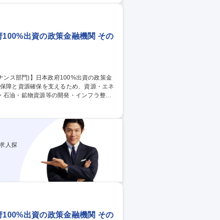
企業との信頼関係を築きながら、国際金融
100%出資の政策金融機関 その
・石油・鉱物資源等の開発・インフラ整
ーバルサウス地域での社会課題解決型プロ
味があります。地政学や技術動向、グロー
ションです。 募集職種 【総合
機関
求人探
100%出資の政策金融機関 その