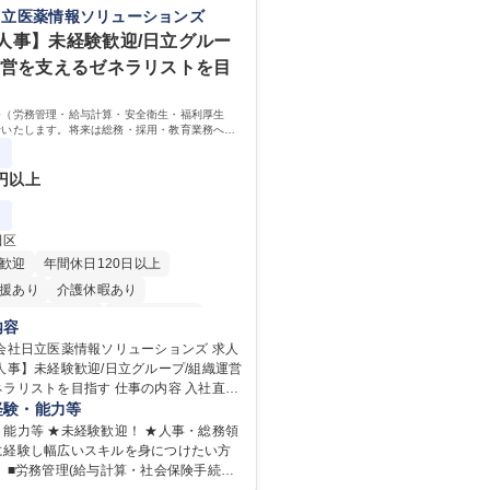
日立医薬情報ソリューションズ
人事】未経験歓迎/日立グルー
運営を支えるゼネラリストを目
務（労務管理・給与計算・安全衛生・福利厚生
せいたします。将来は総務・採用・教育業務へ守
、組織運営を支えるゼネラリストをめざせます。
0円以上
田区
歓迎
年間休日120日以上
援あり
介護休暇あり
時間20時間以内
未経験者歓迎
内容
り
時短勤務あり
退職金あり
会社日立医薬情報ソリューションズ 求人
人事】未経験歓迎/日立グループ/組織運営
賞与あり
育休あり
完全週休2日制
を目指す 仕事の内容 入社直後
土日祝休み
寮・社宅あり
務管理・給与計算・安全衛生・福利厚生
経験・能力等
任せいたします。将来は総務・採用・教
能力等 ★未経験歓迎！ ★人事・総務領
備範囲を広げ、組織運営を支えるゼネラ
に経験し幅広いスキルを身につけたい方
期業務：労働時間管理、
険手続
社会保険対応、福利厚生管理、安全衛