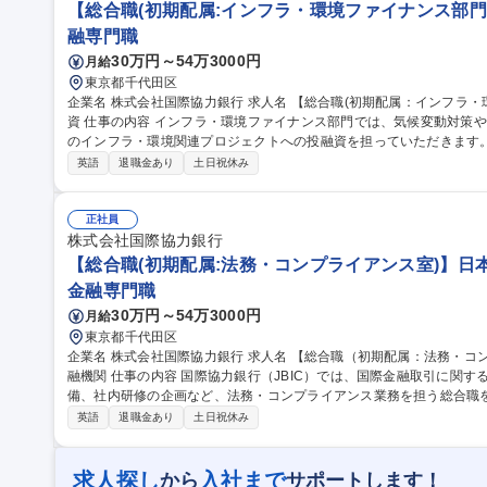
【総合職(初期配属:インフラ・環境ファイナンス部門)
融専門職
30万円～54万3000円
月給
東京都千代田区
企業名 株式会社国際協力銀行 求人名 【総合職(初期配属：インフラ・環境ファイナンス部門)】日本政府100%出
資 仕事の内容 インフラ・環境ファイナンス部門では、気候変動対策や持続可能な社会の実現を見据えた、国内外
のインフラ・環境関連プロジェクトへの投融資を担っていただきます。第
のもと、 各国の経済・エネルギー事情に応じた“現実的かつ共創型の脱炭素プロセス”の構築を重視。洋上風力、水
英語
退職金あり
土日祝休み
素・アンモニア、廃棄物発電、上下水道、グリーン交通、災害レジリ
て、環境負荷低減と経済成長の両立に貢献します。日本企業のインフ
業性を両立したファイナンスを設計・実行できる、社会的意義の高いポジションです。 募集
正社員
属：インフラ・環境ファイナンス部門)】日本政府100%出資
株式会社国際協力銀行
【総合職(初期配属:法務・コンプライアンス室)】日本
金融専門職
30万円～54万3000円
月給
東京都千代田区
企業名 株式会社国際協力銀行 求人名 【総合職（初期配属：法務・コンプライアンス室）】日本政府100%出資金
融機関 仕事の内容 国際協力銀行（JBIC）では、国際金融取引に関する契約書の作成・審査、法令遵守体制の整
備、社内研修の企画など、法務・コンプライアンス業務を担う総合職
イアンス統括課を 兼務し、英語を用いた契約交渉やクロスボーダー案件への対応、社内の法務相談など幅広い業
英語
退職金あり
土日祝休み
務に携わります。国際的な案件に関与できる機会が多く、社会的意義
専門性を磨ける環境です。ジョブローテーション制度により、将来的
ガポールなど）での勤務も可能です。 募集職種 【総合職（初期配属：法務・コンプライアンス室）】日本政府10
求人探し
入社まで
から
サポートします！