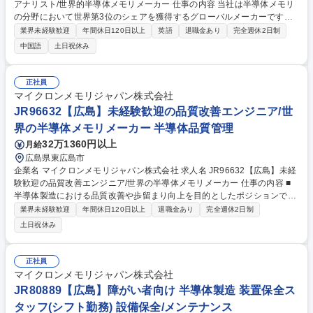
アナリスト/世界的半導体メモリメーカー 仕事の内容 当社は半導体メモリ
の分野において世界第3位のシェアを獲得するグローバルメーカーです。
今回は、そんな当社の契約アナリストとして、下記の業務をお任せ致しま
業界未経験歓迎
年間休日120日以上
英語
退職金あり
完全週休2日制
す。 ■マイクロンを代表して新規契約獲得を支援するための入札書および
中国語
土日祝休み
商業提案書の作成■プロジェクト提案書の作成と提示■クライアントとの打
ち合わせによる要件把握■計画立案、予算・工期の見積もり■業務契約条件
の協議・起草・審査・交渉■サプライヤーとの予算・工期合意■施工スケジ
正社員
ュールと予算の管理■予期せぬ費用への対応■進捗管理のための現場会議へ
マイクロンメモリジャパン株式会社
の出席 募集職種 JR87897【広島】契約アナリスト/世界的半導体メモリメ
JR96632【広島】未経験歓迎の品質改善エンジニア/世
ーカー
界の半導体メモリメーカー 半導体品質管理
32万1360円以上
月給
広島県東広島市
企業名 マイクロンメモリジャパン株式会社 求人名 JR96632【広島】未経
験歓迎の品質改善エンジニア/世界の半導体メモリメーカー 仕事の内容 ■
半導体製造における品質改善や歩留まり向上を目的としたポジションで
す。製造ラインで発生する不良や異常をデータで分析し、原因の特定と改
業界未経験歓迎
年間休日120日以上
退職金あり
完全週休2日制
善策の提案・実行をチームで協力しながら進めます。 【詳細】■製造工程
土日祝休み
の不良・異常データの分析と原因特定 ■製造現場と連携した再発防止策の
実施 ■新しい工程や改善策の導入および評価 ■不良の傾向や改善結果に関
する報告書の作成 ■グローバル拠点との情報共有やベストプラクティスの
正社員
展開 【魅力】未経験からデータ分析や問題解決の専門知識を習得可能。技
マイクロンメモリジャパン株式会社
術論文の執筆やグローバルプロジェクトへの参加機会もあり、一生物のキ
JR80889【広島】障がい者向け 半導体製造 装置保全ス
ャリアを築けます。 募集職種 JR96632【広島】未経験歓迎の品質改善エ
タッフ(シフト勤務) 設備保全/メンテナンス
ンジニア/世界の半導体メモリメーカー