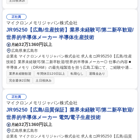
土日祝休み
ション、パフォーマンス管理および交渉のための主要なカテゴリ(担当エ
リア)の窓口になります。この役割では、内部の関係者と協力して、継続
的な調達の成功のために取引先のパフォーマンスの総合的な見解を構築し
正社員
ます。カテゴリ戦略およびプロジェクトに関連の実行する責任があり、コ
マイクロンメモリジャパン株式会社
スト削減の取り組み、供給体制の最適化、契約交渉等が含まれます。 募集
JR95250【広島/生産技術】業界未経験可/第二新卒歓迎/
職種 JR85353【広島】フロントエンドキャピタル購買スペシャリスト
世界的半導体メーカー 半導体生産技術
32万1360円以上
月給
広島県東広島市
企業名 マイクロンメモリジャパン株式会社 求人名 □JR95250【広島/生産
技術】業界未経験可/第二新卒歓迎/世界的半導体メーカー◎ 仕事の内容 ■
半導体メモリ（DRAM）の最先端製造を担う広島工場にて、ご経験や適性
に応じて「装置エンジニア」または「製品技術エンジニア」のいずれかの
業界未経験歓迎
年間休日120日以上
転勤なし
退職金あり
業務をお任せします。半導体の専門知識は入社後習得可能です。 (1) 装置
完全週休2日制
土日祝休み
エンジニア：製造装置の構造を理解し、改良やメンテナンス、トラブル対
応を通じて稼働率向上や生産性最大化を推進。 (2) 製品技術エンジニア：
製造工程のデータをもとにスペック外や不良発生の原因を分析、良品率
正社員
（歩留まり）向上のためのプロセス改善を実施。 ※入社後は丁寧なトレー
マイクロンメモリジャパン株式会社
ニングがあり、異業界の先輩も多数活躍中です。社内公募制度で海外挑戦
JR95250【広島/品質保証】業界未経験可/第二新卒歓迎/
やキャリアチェンジも可能です。 募集職種 □JR95250【広島/生産技術】
世界的半導体メーカー 電気/電子生産技術
業界未経験可/第二新卒歓迎/世界的半導体メーカー◎
32万1360円以上
月給
広島県東広島市
企業名 マイクロンメモリジャパン株式会社 求人名 □JR95250【広島/品質