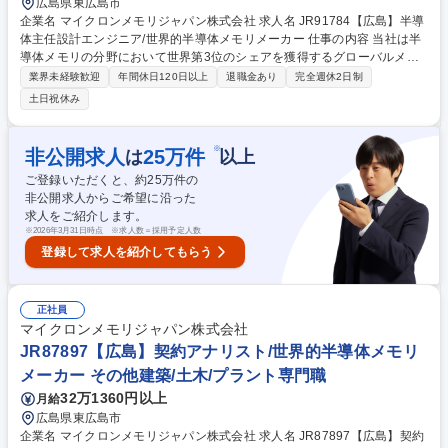
広島県東広島市
企業名 マイクロンメモリジャパン株式会社 求人名 JR91784【広島】半導
体主任設計エンジニア/世界的半導体メモリメーカー 仕事の内容 当社は半
導体メモリの分野において世界第3位のシェアを獲得するグローバルメー
カーです。今回は、そんな当社の半導体主任設計エンジニアとして、下記
業界未経験歓迎
年間休日120日以上
退職金あり
完全週休2日制
の業務をお任せ致します。 ■内部NANDデータパス回路の所有。マルチプ
土日祝休み
レーンおよび高並列動作をサポートするスケーラブルなデータパスアーキ
テクチャの定義■長距離インターコネクトおよび大規模アレイトポロジ向
けクロック/データタイミングスキームの定義と分析。タイミング調整およ
※
非公開求人
25
万件
は
以上
びスキュー管理戦略の主導■主要ブロックインターフェース仕様につい
ご登録いただくと、約
25
万件の
て、プロジェクト統合チームおよび設計内の他機能チームと協議する など
非公開求人からご希望に沿った
募集職種 JR91784【広島】半導体主任設計エンジニア/世界的半導体メモ
求人をご紹介します。
リメーカー
※
2026年3月31日時点 ※求人数＝採用予定人数
登録して求人を紹介してもらう
正社員
マイクロンメモリジャパン株式会社
JR87897【広島】契約アナリスト/世界的半導体メモリ
メーカー その他建築/土木/プラント専門職
32万1360円以上
月給
広島県東広島市
企業名 マイクロンメモリジャパン株式会社 求人名 JR87897【広島】契約