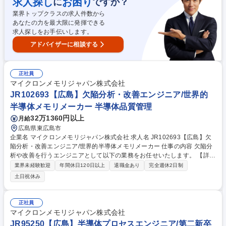
求人探し
お困り
に
ですか？
定した品質を維持するための装置状態管理を行います。 ■製品技術エンジ
業界トップクラスの求人件数から
ニア：製品プロセスの構築・改善を担当。不良・スペック外発生の原因分
あなたの力を最大限に発揮できる
析、プロセス改善を行います。 募集職種 □JR95250【広島/生産技術】業
求人探しをお手伝いします。
界未経験可/第二新卒歓迎/世界的半導体メーカー
アドバイザーに相談する
正社員
マイクロンメモリジャパン株式会社
JR102693【広島】欠陥分析・改善エンジニア/世界的
半導体メモリメーカー 半導体品質管理
32万1360円以上
月給
広島県東広島市
企業名 マイクロンメモリジャパン株式会社 求人名 JR102693【広島】欠
陥分析・改善エンジニア/世界的半導体メモリメーカー 仕事の内容 欠陥分
析や改善を行うエンジニアとして以下の業務をお任せいたします。 【詳
細】 ■製造工程で発生する不良や異常を分析し、改善策を検討・実施 ■デ
業界未経験歓迎
年間休日120日以上
退職金あり
完全週休2日制
ータを活用して「問題の原因」を特定し、対策を提案 ■製造現場と連携
土日祝休み
し、異常発生時の迅速な対応と再発防止策の実施 ■定期的な報告書の作成
（不良の傾向や改善結果など） ■グローバル拠点との情報共有、ベストプ
ラクティスの展開 募集職種 JR102693【広島】欠陥分析・改善エンジニ
正社員
ア/世界的半導体メモリメーカー
マイクロンメモリジャパン株式会社
JR95250【広島】半導体プロセスエンジニア/第二新卒