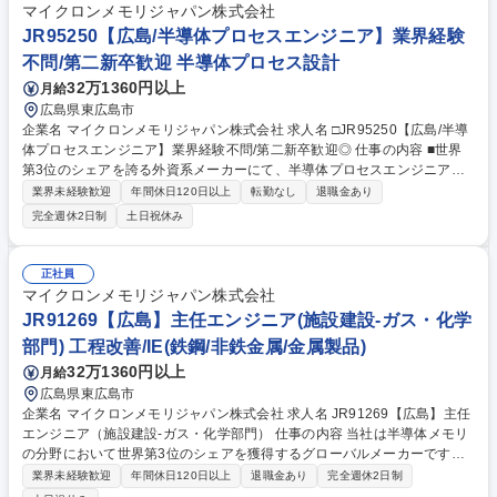
マイクロンメモリジャパン株式会社
JR95250【広島/半導体プロセスエンジニア】業界経験
不問/第二新卒歓迎 半導体プロセス設計
32万1360円以上
月給
広島県東広島市
企業名 マイクロンメモリジャパン株式会社 求人名 □JR95250【広島/半導
体プロセスエンジニア】業界経験不問/第二新卒歓迎◎ 仕事の内容 ■世界
第3位のシェアを誇る外資系メーカーにて、半導体プロセスエンジニア
（量産プロセスの立ち上げ、安定化、歩留まり向上やコスト削減などの改
業界未経験歓迎
年間休日120日以上
転勤なし
退職金あり
善業務）として、ご経験に合わせた工程をお任せします。 【詳細】プロセ
完全週休2日制
土日祝休み
スエンジニア：各半導体プロセスにおける化学反応や動作条件の最適化を
行い、新しい装置や条件を生産に適用する業務。半導体プロセスは8つの
工程プロセスに分かれており、ご経験に合わせて各チームへの配属を検討
正社員
させていただきます。主な業務として、量産の半導体プロセスの立ち上げ
マイクロンメモリジャパン株式会社
及び安定化と、生産性/歩留まり向上、コスト削減などの改善を行って頂き
JR91269【広島】主任エンジニア(施設建設-ガス・化学
ます。 募集職種 □JR95250【広島/半導体プロセスエンジニア】業界経験
部門) 工程改善/IE(鉄鋼/非鉄金属/金属製品)
不問/第二新卒歓迎◎
32万1360円以上
月給
広島県東広島市
企業名 マイクロンメモリジャパン株式会社 求人名 JR91269【広島】主任
エンジニア（施設建設-ガス・化学部門） 仕事の内容 当社は半導体メモリ
の分野において世界第3位のシェアを獲得するグローバルメーカーです。
今回は、そんな当社の主任エンジニア（施設建設-ガス・化学部門）とし
業界未経験歓迎
年間休日120日以上
退職金あり
完全週休2日制
て、下記の業務をお任せ致します。 ■バルクガス／特殊ガス、化学薬品貯