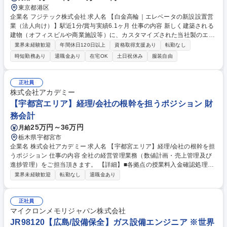
東京都港区
企業名 フジテック株式会社 求人名 【白金高輪｜エレベータの新設設置営
業（法人向け）】駅近1分/賞与実績6.1ヶ月 仕事の内容 新しく建築される
建物（オフィスビルや商業施設等）に、カスタマイズされた当社製のエレ
ベータやエスカレータをご提案する法人営業です。主にゼネコンや設計事
業界未経験歓迎
年間休日120日以上
資格取得支援あり
転勤なし
務所、施主へのアプローチや情報収集を担当します。 【具体的な業務】■
時短勤務あり
退職金あり
在宅OK
土日祝休み
服装自由
物件に合った機能や予算、図面の提案 ■ゼネコンや設計事務所への情報収
集・関係構築 ■官公庁入札 ■見積もり、契約書作成 【営業の特長】早いタ
イミングで建築情報をキャッチするため、顧客とこまめに情報交換を行
正社員
い、人間関係を築くことを重視しています。自分が提案した製品が有名な
株式会社アカデミー
建物に設置され、多くの人々の移動を支える証として長く残り続ける大き
【宇都宮エリア】経理/会社の根幹を担うポジション 財
なやりがいがあります。 募集職種 【白金高輪｜エレベータの新設設置営
務会計
業（法人向け）】駅近1分/賞与実績6.1ヶ月
25万円～36万円
月給
栃木県宇都宮市
企業名 株式会社アカデミー 求人名 【宇都宮エリア】経理/会社の根幹を担
うポジション 仕事の内容 全社の経営管理業務（数値計画・売上管理及び
進捗管理）をご担当頂きます。 【詳細】■各拠点の授業料入金確認処理作
業(コンビニ払い、ゆうちょなど) ■未収金リスト作成、拠点へ配信 ■各部
業界未経験歓迎
転勤なし
退職金あり
門より依頼された数値集計 ■毎月の売上データから各部門の実績作成、会
社全体の1か月単位の試算表作成 ■無駄な経費を見つけ、会社へ提案し、
会社貢献をする ■会計事務所との連携で、日々の業務を円滑に進行する ■
正社員
将来の新規開校へ向けて投資用資金の確保、銀行との交渉など ※変更の範
マイクロンメモリジャパン株式会社
囲:会社の定める範囲 募集職種 【宇都宮エリア】経理/会社の根幹を担うポ
JR98120【広島/設備保全】ガス設備エンジニア ※世界