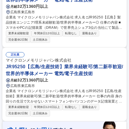
32万1360円以上
月給
広島県東広島市
企業名 マイクロンメモリジャパン株式会社 求人名 □JR95250【広島】製
品技術エンジニア/理系未経験歓迎/世界的半導体メーカー◎ 仕事の内容 ■
スマホやPCの記憶装置（DRAM）で世界売上シェア3位の当社にて製品技
術エンジニア業務をお任せ。製造データをもとに不良解析や改善を行い、
業界未経験歓迎
年間休日120日以上
転勤なし
退職金あり
最先端メモリの良品率向上と量産安定化を推進します。 【詳細】製品技術
完全週休2日制
土日祝休み
エンジニア：製品プロセスの構築・改善を担当。不良・スペック外発生の
原因分析、プロセス改善を行います。半導体デバイス構造の見地から、生
産プロセスの最適化を行います。 【魅力】半導体メモリは、今後のIT社会
正社員
の発展には欠かせず、自身の仕事を通じて世の中の発展に貢献することが
マイクロンメモリジャパン株式会社
できるやりがいがございます。 募集職種 □JR95250【広島】製品技術エ
JR95250【広島/生産技術】業界未経験可/第二新卒歓迎/
ンジニア/理系未経験歓迎/世界的半導体メーカー◎
世界的半導体メーカー 電気/電子生産技術
32万1360円以上
月給
広島県東広島市
企業名 マイクロンメモリジャパン株式会社 求人名 □JR95250【広島/生産
技術】業界未経験可/第二新卒歓迎/世界的半導体メーカー 仕事の内容 身の
回りの生活で欠かせないスマートフォンやパソコンのデータ記憶装置とし
て使用される半導体メモリ（DRAM）の世界売上シェア3位の当社にて、
業界未経験歓迎
年間休日120日以上
転勤なし
退職金あり
ご経験に合わせて以下のような業務をお任せ致します。 【詳細】■装置エ
完全週休2日制
土日祝休み
ンジニア：半導体製造装置の構造・動作の理解を深め、装置の改良や生産
性向上に貢献いただきます。関連部門と協力体制を構築いただき、自身の
担当領域の生産性最大化とサイクルタイム短縮に取り組んでいただき、安