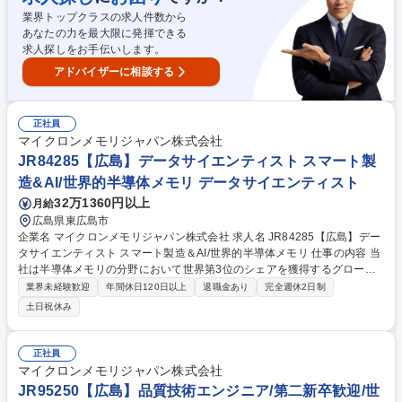
修正仕訳の対応） ■監査法人対応 ■各種開示書類の作成、開示（短信、有
業界トップクラスの求人件数から
価証券報告書など） ■予算比、前年比など連結決算分析 ■公表用 決算説明
あなたの力を最大限に発揮できる
資料の作成 募集職種 【平塚】主計関連（連結決算業務）/2025年過去最高
求人探しをお手伝いします。
売上/プライム上場
アドバイザーに相談する
正社員
マイクロンメモリジャパン株式会社
JR84285【広島】データサイエンティスト スマート製
造&AI/世界的半導体メモリ データサイエンティスト
32万1360円以上
月給
広島県東広島市
企業名 マイクロンメモリジャパン株式会社 求人名 JR84285【広島】デー
タサイエンティスト スマート製造＆AI/世界的半導体メモリ 仕事の内容 当
社は半導体メモリの分野において世界第3位のシェアを獲得するグローバ
ルメーカーです。今回は、そんな当社のデータサイエンティストとして、
業界未経験歓迎
年間休日120日以上
退職金あり
完全週休2日制
下記の業務をお任せ致します。 【詳細】■経験豊富なデータサイエンティ
土日祝休み
スト、データエンジニア、事業領域エンジニア、UXチームと連携し、デ
ータ分析プロジェクトや既存ツールの改善に向けた課題や疑問点を特定 ■
複数の異種ソースから得られる大規模データセットをクリーニング、統
正社員
合、評価するためのソフトウェアプログラム、アルゴリズム、自動化プロ
マイクロンメモリジャパン株式会社
セスの開発を支援 募集職種 JR84285【広島】データサイエンティスト ス
JR95250【広島】品質技術エンジニア/第二新卒歓迎/世
マート製造＆AI/世界的半導体メモリ