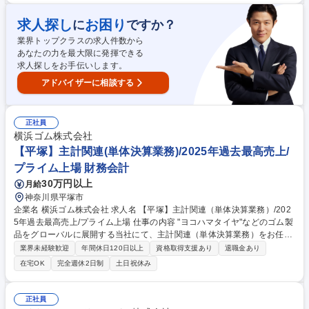
ーアルプランの検討、作成、提案 ■見積書、契約書作成 【魅力】ニーズが
高まり続ける安定市場。自社製品を長く安全に使い続けてもらうための提
求人探し
お困り
に
ですか？
案であり、社会貢献度を強く実感できます。また、一気通貫の体制のため
業界トップクラスの求人件数から
他部門にすぐ相談できる環境があり、営業として高い安心感を持って取り
あなたの力を最大限に発揮できる
組めます。 募集職種 【白金高輪|エレベータのリニューアル提案営業(法人
求人探しをお手伝いします。
向け)】駅近1分/賞与6.1ヶ月
アドバイザーに相談する
正社員
横浜ゴム株式会社
【平塚】主計関連(単体決算業務)/2025年過去最高売上/
プライム上場 財務会計
30万円以上
月給
神奈川県平塚市
企業名 横浜ゴム株式会社 求人名 【平塚】主計関連（単体決算業務）/202
5年過去最高売上/プライム上場 仕事の内容 "ヨコハマタイヤ"などのゴム製
品をグローバルに展開する当社にて、主計関連（単体決算業務）をお任せ
します。売上1兆円規模でグローバルに展開していく中での経理人材強化
業界未経験歓迎
年間休日120日以上
資格取得支援あり
退職金あり
のため、積極的に採用を進めております。 本社機能と生産部門が同じ場所
在宅OK
完全週休2日制
土日祝休み
にあり、主計業務と製造原価業務が経験できます。【詳細】■決算全般の
主計業務（財務諸表作成及び分析） ■各種開示書類の作成および精度向上
（四半期報告書、有価証券報告書など） ■単体決算分析、改善業務、監査
正社員