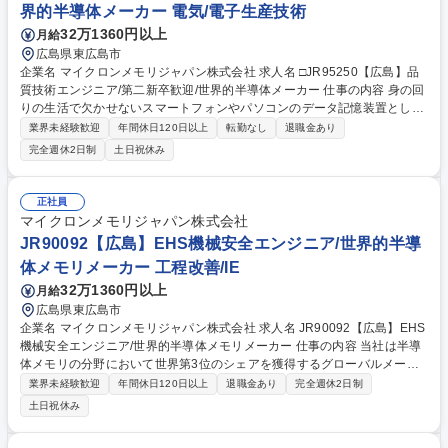
界的半導体メーカー 電気/電子生産技術
32万1360円以上
月給
広島県東広島市
企業名 マイクロンメモリジャパン株式会社 求人名 □JR95250【広島】品
質技術エンジニア/第二新卒歓迎/世界的半導体メーカー 仕事の内容 身の回
りの生活で欠かせないスマートフォンやパソコンのデータ記憶装置として
使用される半導体メモリ（DRAM）の世界売上シェア3位の当社にて、ご
業界未経験歓迎
年間休日120日以上
転勤なし
退職金あり
経験に合わせて以下の業務をお任せ致します。 【詳細】品質技術エンジニ
完全週休2日制
土日祝休み
ア：半導体製造における品質保証に関わる業務です。原材料管理、クリー
ンルーム環境、生産プロセス、検査システム、出荷テストなど高い品質性
が求められる半導体製造の品質保証業務を担います。 【魅力】半導体メモ
正社員
リは、今後のIT社会の発展には欠かせず、自身の仕事を通じて世の中の発
マイクロンメモリジャパン株式会社
展に貢献することができるやりがいがございます。 募集職種 □JR95250
JR90092【広島】EHS機械安全エンジニア/世界的半導
【広島】品質技術エンジニア/第二新卒歓迎/世界的半導体メーカー
体メモリメーカー 工程改善/IE
32万1360円以上
月給
広島県東広島市
企業名 マイクロンメモリジャパン株式会社 求人名 JR90092【広島】EHS
機械安全エンジニア/世界的半導体メモリメーカー 仕事の内容 当社は半導
体メモリの分野において世界第3位のシェアを獲得するグローバルメーカ
ーです。今回は、そんな当社のEHS機械安全エンジニアとして、下記の業
業界未経験歓迎
年間休日120日以上
退職金あり
完全週休2日制
務をお任せ致します。 ■機械設備・産業機械に関する安全基準・手順の策
土日祝休み
定、維持、改善■機械設備におけるリスクアセスメントの実施および是正
措置の推進■労働安全衛生法、機械安全に関する各種法令・規格に基づく