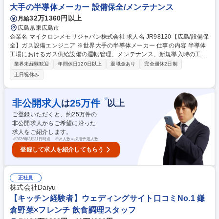
ジション
大手の半導体メーカー 設備保全/メンテナンス
32万1360円以上
月給
広島県東広島市
企業名 マイクロンメモリジャパン株式会社 求人名 JR98120【広島/設備保
全】ガス設備エンジニア ※世界大手の半導体メーカー 仕事の内容 半導体
工場におけるガス供給設備の運転管理、メンテナンス、新規導入時の工事
管理を担います。他部門や外部業者と連携し、24時間365日稼働する生産
業界未経験歓迎
年間休日120日以上
退職金あり
完全週休2日制
ラインへガスを安全・安定的に供給する重要職務です。 【詳細】(1)ガス
土日祝休み
供給設備の運転管理、性能維持、トラブル対応 (2)安全性やコスト削減に
向けた供給システムの改善活動 (3)新規ガス・設備導入時の技術検討、リ
スク評価、立ち上げサポート (4)設備仕様書や運転手順書などの技術文書
※
非公開求人
25
万件
は
以上
作成 (5)装置メーカーや工事会社、社内関係部門（生産・購買等）との調
ご登録いただくと、約
25
万件の
整・連携を主導。トラブル発生時の原因分析と再発防止策の策定まで一気
非公開求人からご希望に沿った
通貫で携わります。 募集職種 JR98120【広島/設備保全】ガス設備エンジ
求人をご紹介します。
ニア ※世界大手の半導体メーカー
※
2026年3月31日時点 ※求人数＝採用予定人数
登録して求人を紹介してもらう
正社員
株式会社Daiyu
【キッチン経験者】ウェディングサイト口コミNo.1 鎌
倉野菜×フレンチ 飲食調理スタッフ