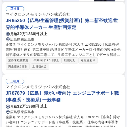
正社員
マイクロンメモリジャパン株式会社
JR95250【広島/生産管理(投資計画)】第二新卒歓迎/世
界的半導体メーカー 生産計画策定
32万1360円以上
月給
広島県東広島市
企業名 マイクロンメモリジャパン株式会社 求人名 □JR95250【広島/生産
管理(投資計画)】第二新卒歓迎/世界的半導体メーカー◎ 仕事の内容 ■最先
端半導体メモリの製造工場にて、生産工学エンジニアとしてデータ解析を
通じた生産性の向上、設備投資戦略の立案、および中長期的な生産計画の
業界未経験歓迎
年間休日120日以上
転勤なし
退職金あり
企画・シミュレーションなどをお任せします。 【詳細】生産工学エンジニ
完全週休2日制
土日祝休み
ア：■データ解析を通じて生産性を高めるための改善提案や生産計画の立
案をご担当いただきます。 ■様々なデータを分析し、より高い生産性を実
現できる設備投資等の投資戦略立案や、生産計画の企画を担います。 ■最
正社員
先端半導体メモリの製造において生産性向上の役割を担う本業務は、当社
マイクロンメモリジャパン株式会社
の中でも重要な役割を担う業務になります。 募集職種 □JR95250【広島/
JR87879【広島】障がい者向け エンジニアサポート職
生産管理(投資計画)】第二新卒歓迎/世界的半導体メーカー◎
(事務系・技術系) 一般事務
32万1360円以上
月給
広島県東広島市
企業名 マイクロンメモリジャパン株式会社 求人名 JR87879【広島】障が
い者向け エンジニアサポート職（事務系・技術系） 仕事の内容 ■半導体