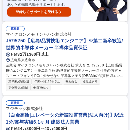
あなたの転職活動をサポートします。
登録してサポートを受ける
正社員
マイクロンメモリジャパン株式会社
JR95250【広島/品質技術エンジニア】※第二新卒歓迎/
世界的半導体メーカー 半導体品質保証
32万1360円以上
月給
広島県東広島市
企業名 マイクロンメモリジャパン株式会社 求人名 □JR95250【広島/品質
技術エンジニア】※第二新卒歓迎/世界的半導体メーカー◎ 仕事の内容 ■
スマートフォンやPCに欠かせない半導体メモリ(DRAM)の品質技術エンジ
ニアとして、製造における品質保証業務をお任せします。原材料管理、ク
業界未経験歓迎
年間休日120日以上
転勤なし
退職金あり
リーンルーム環境、生産プロセス、出荷テストなど多角的に管理します。
完全週休2日制
土日祝休み
【詳細】 (1) 原材料品質管理(ガス・薬液・純水) (2) クリーンルームの環境
管理(温度・湿度など) (3) 製品品質の監視・評価・不良原因の分析 【魅
力】半導体はIT社会の発展に不可欠であり、自身の仕事が世界の進化に直
正社員
結する大きなやりがいがあります。最先端の技術に触れながら、業界での
フジテック株式会社
希少なエンジニアとしてのキャリアを築くことが可能です。 募集職種 □J
【白金高輪|エレベータの新設設置営業(法人向け)】駅近
R95250【広島/品質技術エンジニア】※第二新卒歓迎/世界的半導体メーカ
1分/賞与実績6.1ヶ月 建築法人営業
ー◎
24万8000円～43万4000円
月給