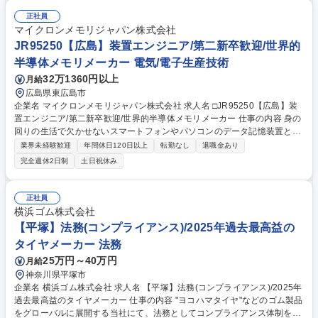
正社員
マイクロンメモリジャパン株式会社
JR95250【広島】装置エンジニア/第二新卒歓迎/世界的
半導体メモリメーカー 電気/電子生産技術
32万1360円以上
月給
広島県東広島市
企業名 マイクロンメモリジャパン株式会社 求人名 □JR95250【広島】装
置エンジニア/第二新卒歓迎/世界的半導体メモリメーカー 仕事の内容 身の
回りの生活で欠かせないスマートフォンやパソコンのデータ記憶装置とし
て使用される半導体メモリ（DRAM）の世界売上シェア3位の当社にて、
業界未経験歓迎
年間休日120日以上
転勤なし
退職金あり
ご経験に合わせて以下の業務をお任せ致します。 【詳細】装置エンジニ
完全週休2日制
土日祝休み
ア：半導体製造装置の構造・動作の理解を深め、装置の改良や生産性向上
に貢献いただきます。関連部門と協力体制を構築いただき、自身の担当領
域の生産性最大化とサイクルタイム短縮に取り組んでいただき、安定した
正社員
品質を維持するための装置状態管理を行います。 【魅力】半導体メモリ
横浜ゴム株式会社
は、今後のIT社会の発展には欠かせず、自身の仕事を通じて世の中の発展
【平塚】法務(コンプライアンス)/2025年過去最高益の
に貢献することができるやりがいがございます。 募集職種 □JR95250
タイヤメーカー 法務
【広島】装置エンジニア/第二新卒歓迎/世界的半導体メモリメーカー
25万円～40万円
月給
神奈川県平塚市
企業名 横浜ゴム株式会社 求人名 【平塚】法務(コンプライアンス)/2025年
過去最高益のタイヤメーカー 仕事の内容 "ヨコハマタイヤ"などのゴム製品
をグローバルに展開する当社にて、法務としてコンプライアンス体制を企