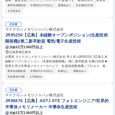
開発・製造を担うエンジニアのサポート業務です。障害特性やご希望を考
慮し、データ集計やマニュアル改訂、部品発注、クリーンルーム内での装
業界未経験歓迎
年間休日120日以上
退職金あり
完全週休2日制
置点検などの中からいくつかの業務をお任せします。 【詳細】■庶務業
土日祝休み
務、データ集計、資料作成 ■定期的なマニュアルの見直しや改訂作業 ■部
品の登録や発注のサポート ■コスト管理のサポート ■作業記録の確認と入
力業務 ■クリーンルーム内での装置の点検業務 など ※社内外の関係者と
正社員
電話やメールを用いて円滑に業務を進めていただきます(聴覚に障がいが
マイクロンメモリジャパン株式会社
ある方への支援・配慮も行っております)。詳細は面接時にお伝えしま
JR95250【広島】未経験オープンポジション(生産技術
す。 募集職種 JR87879【広島】障がい者向け エンジニアサポート職（事
開発職)/第二新卒歓迎 電気/電子生産技術
務系・技術系）
32万1360円以上
月給
広島県東広島市
企業名 マイクロンメモリジャパン株式会社 求人名 □JR95250【広島】未
経験オープンポジション（生産技術開発職）/第二新卒歓迎 仕事の内容 ■
世界大手の半導体メモリメーカーにて、生産技術開発職（プロセス、装
置、品質技術、製品技術、生産工学のいずれか）を担当。理系の素養を活
業界未経験歓迎
年間休日120日以上
転勤なし
退職金あり
かし、最先端ファブの製造や品質の最適化を担うオープンポジション。
完全週休2日制
土日祝休み
【詳細】■プロセスエンジニア：各半導体プロセスにおける化学反応や動
作条件の最適化を行い、新しい装置や条件を生産に適用する業務。 ■製品
技術エンジニア：製品プロセスの構築・改善を担当する業務。 ■装置エン
正社員
ジニア：生産装置の改良や生産性向上に貢献する業務。 ■生産工学エンジ
マイクロンメモリジャパン株式会社
ニア：データ解析を通じて生産計画、改善を担当。 ■品質技術エンジニ
JR96676【広島】ADTJ ATE フォトエンジニア/世界的
ア：品質保証に関する業務。 募集職種 □JR95250【広島】未経験オープ
半導体メモリメーカー 半導体生産技術
ンポジション（生産技術開発職）/第二新卒歓迎
32万1360円以上
月給