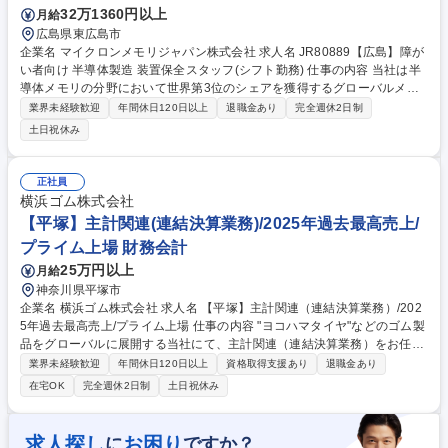
32万1360円以上
月給
広島県東広島市
企業名 マイクロンメモリジャパン株式会社 求人名 JR80889【広島】障が
い者向け 半導体製造 装置保全スタッフ(シフト勤務) 仕事の内容 当社は半
導体メモリの分野において世界第3位のシェアを獲得するグローバルメー
カーです。今回は、そんな当社の装置保全スタッフとして、下記の業務を
業界未経験歓迎
年間休日120日以上
退職金あり
完全週休2日制
お任せ致します。 【詳細】■装置状態の維持・管理の為、日常点検ならび
土日祝休み
にメンテナンス作業・業務効率意識を持ち、作業手順およびルールに従っ
て装置のメンテナンス作業に従事 ■コスト改善活動をサポート ■日々の問
題に関する上司、チームメンバー、関係者への報告・管理文書・教育資料
正社員
の内容の熟知とアップデートを実施 募集職種 JR80889【広島】障がい者
横浜ゴム株式会社
向け 半導体製造 装置保全スタッフ(シフト勤務)
【平塚】主計関連(連結決算業務)/2025年過去最高売上/
プライム上場 財務会計
25万円以上
月給
神奈川県平塚市
企業名 横浜ゴム株式会社 求人名 【平塚】主計関連（連結決算業務）/202
5年過去最高売上/プライム上場 仕事の内容 "ヨコハマタイヤ"などのゴム製
品をグローバルに展開する当社にて、主計関連（連結決算業務）をお任せ
します。長期的にファイナンスのプロフェッショナルとしてキャリアを形
業界未経験歓迎
年間休日120日以上
資格取得支援あり
退職金あり
成していきたい方を求めております。 横浜ゴムグループ約200社の連結を
在宅OK
完全週休2日制
土日祝休み
担当することで、連結決算処理能力の向上や、日本基準のみならずIFRSに
基づいた会計判断・決算開示業務が経験できます。【詳細】■子会社 財務
諸表データの収集/確認 ■連結財務諸表の作成（単純合算、資本連結、各種
求人探し
お困り
に
ですか？