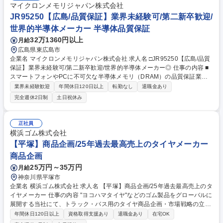
マイクロンメモリジャパン株式会社
JR95250【広島/品質保証】業界未経験可/第二新卒歓迎/
世界的半導体メーカー 半導体品質保証
32万1360円以上
月給
広島県東広島市
企業名 マイクロンメモリジャパン株式会社 求人名 □JR95250【広島/品質
保証】業界未経験可/第二新卒歓迎/世界的半導体メーカー◎ 仕事の内容 ■
スマートフォンやPCに不可欠な半導体メモリ（DRAM）の品質保証業務
（品質技術エンジニア）をお任せします。原材料や製造環境の管理、製品
業界未経験歓迎
年間休日120日以上
転勤なし
退職金あり
品質の監視などを通じて、不良の未然防止と品質安定を実現します。 【詳
完全週休2日制
土日祝休み
細】ご経験や適性に応じて以下の品質管理・保証業務を行います。 ■ガ
ス・薬液・純水などの原材料品質管理 ■温度・湿度をはじめとするクリー
ンルームの環境管理 ■製品品質の監視・評価 ■Chem Labでの不良原因の
正社員
分析・再現防止策の立案 【研修体制】半導体の基礎を学ぶトレーニングや
横浜ゴム株式会社
メンター制度、英語研修など、未経験から安心して成長できる環境が整っ
【平塚】商品企画/25年過去最高売上のタイヤメーカー
ています。 募集職種 □JR95250【広島/品質保証】業界未経験可/第二新卒
商品企画
歓迎/世界的半導体メーカー◎
25万円～35万円
月給
神奈川県平塚市
企業名 横浜ゴム株式会社 求人名 【平塚】商品企画/25年過去最高売上のタ
イヤメーカー 仕事の内容 "ヨコハマタイヤ"などのゴム製品をグローバルに
展開する当社にて、トラック・バス用のタイヤ商品企画・市場戦略の立
案・推進（対象市場はアメリカ、日本、欧州、アジア等全世界）を担って
年間休日120日以上
資格取得支援あり
退職金あり
在宅OK
頂きます。 ■トラック・バス用のタイヤに関わる各種市場調査 ■宣伝・広