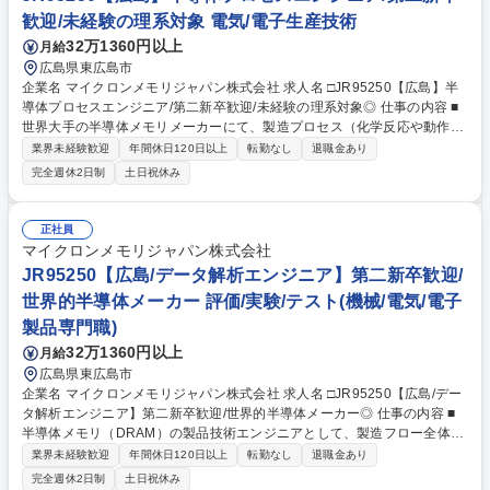
歓迎/未経験の理系対象 電気/電子生産技術
32万1360円以上
月給
広島県東広島市
企業名 マイクロンメモリジャパン株式会社 求人名 □JR95250【広島】半
導体プロセスエンジニア/第二新卒歓迎/未経験の理系対象◎ 仕事の内容 ■
世界大手の半導体メモリメーカーにて、製造プロセス（化学反応や動作条
件）の最適化を担う半導体プロセスエンジニア。理系の素養を活かし、最
業界未経験歓迎
年間休日120日以上
転勤なし
退職金あり
先端装置の立ち上げや量産改善、品質向上を推進していただきます。 【詳
完全週休2日制
土日祝休み
細】プロセスエンジニア：各半導体プロセスにおける化学反応や動作条件
の最適化を行い、新しい装置や条件を生産に適用する業務。半導体プロセ
スは8つの工程プロセスに分かれており、ご経験に合わせて各チームへの
正社員
配属を検討させていただきます。 【魅力】半導体メモリは、今後のIT社会
マイクロンメモリジャパン株式会社
の発展には欠かせず、自身の仕事を通じて世の中の発展に貢献することが
JR95250【広島/データ解析エンジニア】第二新卒歓迎/
できるやりがいがございます。 募集職種 □JR95250【広島】半導体プロ
世界的半導体メーカー 評価/実験/テスト(機械/電気/電子
セスエンジニア/第二新卒歓迎/未経験の理系対象◎
製品専門職)
32万1360円以上
月給
広島県東広島市
企業名 マイクロンメモリジャパン株式会社 求人名 □JR95250【広島/デー
タ解析エンジニア】第二新卒歓迎/世界的半導体メーカー◎ 仕事の内容 ■
半導体メモリ（DRAM）の製品技術エンジニアとして、製造フロー全体の
データ解析や測定解析を担います。不良品の原因究明や良品率（歩留ま
業界未経験歓迎
年間休日120日以上
転勤なし
退職金あり
り）の監視・解析を通じて、製品の品質向上と量産安定化を推進します。
完全週休2日制
土日祝休み