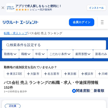
アプリで求人探しをもっと便利に！
インストール
レビュー高評価
無料
会員ログイン
/
転職・求人トップ
バス会社 売上 ランキング
検索条件を設定する
勤務地
職種
年収
こだわり条件
雇用形態
新着のみ
勤務地の追加設定を忘れていませんか？
東京23区
大阪市
名古屋市
東京都
横浜市
川崎
バス会社 売上 ランキングの転職・求人・中途採用情報
152
件
関連度順
新着順
1
〜
100
件目を表示中
正社員