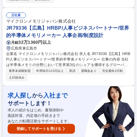
工学エンジニア：データ解析を通じて生産性を高めるための改善提案や生
産計画の立案をご担当いただきます。最先端半導体メモリの製造において
生産性向上の役割を担う本業務は、当社の中でも重要な役割を担う業務に
正社員
なります。 【魅力】半導体メモリは、今後のIT社会の発展には欠かせず、
マイクロンメモリジャパン株式会社
自身の仕事を通じて世の中の発展に貢献することができるやりがいがござ
JR79336【広島】HRBP/人事ビジネスパートナー/世界
います。 募集職種 □JR95250【広島】未経験生産工学エンジニア/第二新
的半導体メモリメーカー 人事企画/制度設計
卒歓迎/半導体メーカー
32万1360円以上
月給
広島県東広島市
企業名 マイクロンメモリジャパン株式会社 求人名 JR79336【広島】HRB
P/人事ビジネスパートナー/世界的半導体メモリメーカー 仕事の内容 当社
は半導体メモリの分野において世界第3位のシェアを獲得するグローバル
メーカーです。今回は、そんな当社の人事ビジネスパートナーとして、下
業界未経験歓迎
年間休日120日以上
英語
退職金あり
完全週休2日制
記の業務をお任せ致します。 【詳細】■戦略的パートナーシップ＆リーダ
土日祝休み
ーシップ支援 ■人事プログラムの実施と推進 ■人事オペレーショナルエク
セレンス＆アナリティクス ■コミュニケーション＆文化構築 ■人材管理・
労使関係 募集職種 JR79336【広島】HRBP/人事ビジネスパートナー/世界
求人探し
入社まで
から
的半導体メモリメーカー
サポートします！
求人の紹介をはじめ、書類添削や
面談対策、内定後の手続きまで
あなたの転職活動をサポートします。
登録してサポートを受ける