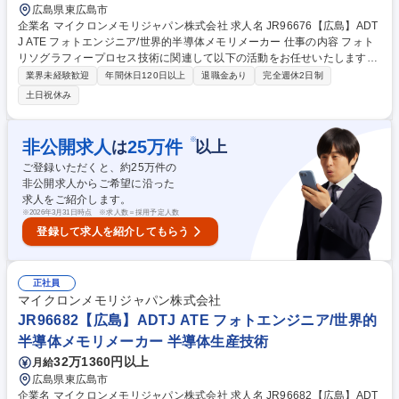
広島県東広島市
企業名 マイクロンメモリジャパン株式会社 求人名 JR96676【広島】ADT
J ATE フォトエンジニア/世界的半導体メモリメーカー 仕事の内容 フォト
リソグラフィープロセス技術に関連して以下の活動をお任せいたします。
【詳細】■量産プロセス条件の改善 ■生産性の向上、コスト競争力の向上 ■
業界未経験歓迎
年間休日120日以上
退職金あり
完全週休2日制
プロセス改善（製品欠陥の改善、工程能力の向上）プロジェクト ■各種生
土日祝休み
産設備のパラメータ最適化 ■新規装置、新規材料の評価、適用促進 ■製品
不良の解析とその対策活動 募集職種 JR96676【広島】ADTJ ATE フォト
エンジニア/世界的半導体メモリメーカー
※
非公開求人
25
万件
は
以上
ご登録いただくと、約
25
万件の
非公開求人からご希望に沿った
求人をご紹介します。
※
2026年3月31日時点 ※求人数＝採用予定人数
登録して求人を紹介してもらう
正社員
マイクロンメモリジャパン株式会社
JR96682【広島】ADTJ ATE フォトエンジニア/世界的
半導体メモリメーカー 半導体生産技術
32万1360円以上
月給
広島県東広島市
企業名 マイクロンメモリジャパン株式会社 求人名 JR96682【広島】ADT