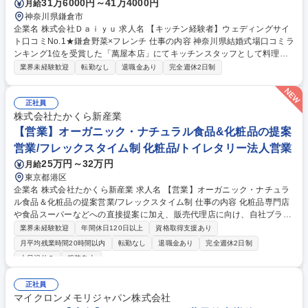
31万6000円～41万4000円
月給
神奈川県鎌倉市
企業名 株式会社Ｄａｉｙｕ 求人名 【キッチン経験者】ウェディングサイ
ト口コミNo.1★鎌倉野菜×フレンチ 仕事の内容 神奈川県結婚式場口コミラ
ンキング1位を受賞した「萬屋本店」にてキッチンスタッフとして料理の
仕込み・調理をメインにお任せします。 生産者さんとのやり取りや産地に
業界未経験歓迎
転勤なし
退職金あり
完全週休2日制
出向き新規開発を行うこともあります。 ■ウェディングプランナーやサー
ビススタッフとの垣根をなくし、店舗全体で「1つの婚礼」を作りあげる
ことを重視しています。 ■全ての婚礼において、事前の打ち合わせの中で
正社員
「どのようなお客様で、なぜこのテーマにして、何を大切にされていて」
株式会社たかくら新産業
と綿密にすり合わせを行います。お客様へ直接接客をすることは少ないで
【営業】オーガニック・ナチュラル食品&化粧品の提案
すが、私たちの料理がどのようなお客様に楽しんでもらえるのかを常に考
営業/フレックスタイム制 化粧品/トイレタリー法人営業
えながら調理をしています。 募集職種 【キッチン経験者】ウェディング
25万円～32万円
月給
サイト口コミNo.1★鎌倉野菜×フレンチ
東京都港区
企業名 株式会社たかくら新産業 求人名 【営業】オーガニック・ナチュラ
ル食品＆化粧品の提案営業/フレックスタイム制 仕事の内容 化粧品専門店
や食品スーパーなどへの直接提案に加え、販売代理店に向け、自社ブラン
ドである『だいじょうぶなもの』『ピュビケア オーガニック』などの食品
業界未経験歓迎
年間休日120日以上
資格取得支援あり
＆化粧品の営業活動をお任せいたします。 ◆お取引先様を訪問し、自社商
月平均残業時間20時間以内
転勤なし
退職金あり
完全週休2日制
品の特徴や利点をプレゼン。既存の取引先の場合は、現状の課題に対する
土日祝休み
服装自由
フォローや売場の販促支援なども行ないます。 ◆販売代理店に対しては商
品説明会を行なったり、販売戦略を一緒に考えたり、同行して提案を行な
正社員
ったり…といった活動がメインです。自社ブランドの拡販を積極的に進め
マイクロンメモリジャパン株式会社
ていただけるよう、しっかりと関係性を築いていきましょう。 募集職種