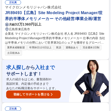
コンプライアンス対応■現場での安全監査、点検、事故・ヒヤリハット事
正社員
例の分析と再発防止策の立案■作業者・協力会社への機械安全教育・トレ
マイクロンメモリジャパン株式会社
ーニングの企画・実施■新規設備導入・改修時の機械安全レビューおよび
JR89493【広島】Site Modeling Project Manager/世
承認プロセスへの参画 募集職種 JR90092【広島】EHS機械安全エンジニ
界的半導体メモリメーカー その他経営/事業企画/運営
ア/世界的半導体メモリメーカー
32万1360円以上
月給
広島県東広島市
企業名 マイクロンメモリジャパン株式会社 求人名 JR89493【広島】Site
Modeling Project Manager/世界的半導体メモリメーカー 仕事の内容 当社
は半導体メモリの分野において世界第3位のシェアを獲得するグローバル
メーカーです。今回は、そんな当社のSite Modeling Project Managerとし
業界未経験歓迎
年間休日120日以上
英語
退職金あり
完全週休2日制
て、下記の業務をお任せ致します。 ■立ち上げの全側面を主導・調整し、
土日祝休み
すべての成果物が組織目標に沿い、予算内で期日通りに完了するよう確保
する■建設、施設、サプライチェーン、プロセスエンジニアリング、製造
技術、人事、IT、自動化、IE、政府連携など多様なステークホルダーと連
求人探し
入社まで
から
携し、プロジェクトのマイルストーンとセグメントレベルの成果を定義、
サポートします！
追跡、達成する など 募集職種 JR89493【広島】Site Modeling Project M
anager/世界的半導体メモリメーカー
求人の紹介をはじめ、書類添削や
面談対策、内定後の手続きまで
あなたの転職活動をサポートします。
登録してサポートを受ける
正社員