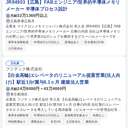
JR84903【広島】FABエンジニア/世界的半導体メモリ
【営業】オーガニック・ナチュラル食品＆化粧品の提案営業/フレックスタ
イム制
メーカー 半導体プロセス設計
32万1360円以上
月給
広島県東広島市
企業名 マイクロンメモリジャパン株式会社 求人名 JR84903【広島】FAB
エンジニア/世界的半導体メモリメーカー 仕事の内容 当社は半導体メモリ
の分野において世界第3位のシェアを獲得するグローバルメーカーです。
今回は、そんな当社のFABエンジニアとして、下記の業務をお任せ致しま
業界未経験歓迎
年間休日120日以上
退職金あり
完全週休2日制
す。 【詳細】■生産能力分析と対策立案・実行 ■プロセス能力向上と生産
土日祝休み
コスト削減 ■MOR/POR分析によるP2Pギャップ解消 ■各種半導体装置の
プロセスパラメータ設定 ■新規装置/材料の評価・導入・計画立案 ■異常分
析と改善活動 募集職種 JR84903【広島】FABエンジニア/世界的半導体メ
正社員
モリメーカー
フジテック株式会社
【白金高輪|エレベータのリニューアル提案営業(法人向
け)】駅近1分/賞与6.1ヶ月 建築法人営業
24万8000円～43万4000円
月給
東京都港区
企業名 フジテック株式会社 求人名 【白金高輪|エレベータのリニューアル
提案営業(法人向け)】駅近1分/賞与6.1ヶ月 仕事の内容 自社製のエレベー
タやエスカレータを導入している既存顧客（ビルオーナーや管理会社等）
に対し、老朽化対策やバリアフリー、災害対策を目的としたリニューア
業界未経験歓迎
年間休日120日以上
資格取得支援あり
転勤なし
ル・改修プランをご提案する法人営業です。 【詳細】■既存顧客の情報収
時短勤務あり
退職金あり
在宅OK
土日祝休み
服装自由
集（図面や保守修理履歴の確認、現場確認、点検員との打合せ）■リニュ