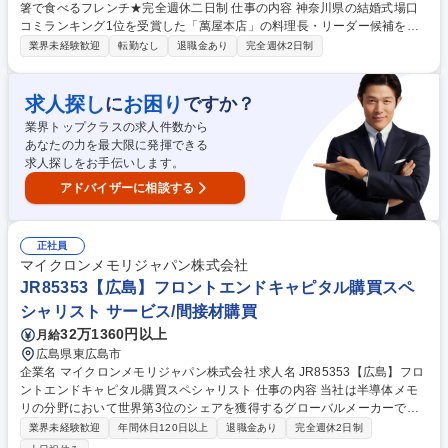
箸で食べるフレンチ★完全週休二日制 仕事の内容 神奈川県の結婚式場口
コミランキング1位を受賞した「萬屋本店」の料理長・リーダー候補を募
集中です。食材の仕込みや調理をメインにメニュー開発や食材の仕入れ、
業界未経験歓迎
転勤なし
退職金あり
完全週休2日制
スタッフ教育やマネジメントをお任せします。 お客様満足度の追求に向
け、料理クオリティ向上を目指し、若手スタッフの教育スキーム作り等を
行うこともあります。 ■ウェディングプランナーや他スタッフとの垣根を
求人探し
お困り
に
ですか？
なくし、店舗全体で「1つの婚礼」を作りあげることを重視しています。
業界トップクラスの求人件数から
■全ての婚礼において、全スタッフで綿密にすり合わせを行います。直接
あなたの力を最大限に発揮できる
接客をすることは少ないですが、私たちの料理がどのように楽しんでもら
求人探しをお手伝いします。
えるのかを常に考えながら調理しています。 募集職種 【鎌倉/料理長候
補】鎌倉野菜×出汁×お箸で食べるフレンチ★完全週休二日制
アドバイザーに相談する
正社員
マイクロンメモリジャパン株式会社
JR85353【広島】フロントエンドキャピタル購買スペ
シャリスト サービス/間接材購買
32万1360円以上
月給
広島県東広島市
企業名 マイクロンメモリジャパン株式会社 求人名 JR85353【広島】フロ
ントエンドキャピタル購買スペシャリスト 仕事の内容 当社は半導体メモ
リの分野において世界第3位のシェアを獲得するグローバルメーカーで
す。今回は、そんな当社のフロントエンドキャピタル購買スペシャリスト
業界未経験歓迎
年間休日120日以上
退職金あり
完全週休2日制
として、下記の業務をお任せ致します。 【詳細】取引先とのコミュニケー