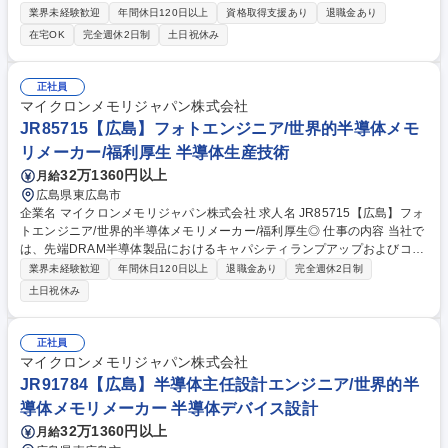
画・構築・改善まで一貫して担当をお任せします。 ■国内外(特に、海外)
業界未経験歓迎
年間休日120日以上
資格取得支援あり
退職金あり
の独占禁止法遵守・贈収賄防止・個人情報保護に関するリスク分析、ポリ
在宅OK
完全週休2日制
土日祝休み
シー・規程の整備：メイン約40％ ■教育・研修、モニタリング、実態調査
などのコンプライアンス施策の企画・推進：メイン約40％ ■課題分析、改
善施策の立案・実行による継続的な体制強化 ■国内外関係部門との調整・
正社員
支援、各種相談対応：約20％ 募集職種 【平塚】法務(コンプライアンス)/2
マイクロンメモリジャパン株式会社
025年過去最高益のタイヤメーカー
JR85715【広島】フォトエンジニア/世界的半導体メモ
リメーカー/福利厚生 半導体生産技術
32万1360円以上
月給
広島県東広島市
企業名 マイクロンメモリジャパン株式会社 求人名 JR85715【広島】フォ
トエンジニア/世界的半導体メモリメーカー/福利厚生◎ 仕事の内容 当社で
は、先端DRAM半導体製品におけるキャパシティランプアップおよびコス
ト削減に向けたビジネス目標の達成に貢献いただける、意欲的なフォトエ
業界未経験歓迎
年間休日120日以上
退職金あり
完全週休2日制
ンジニアを募集しています。 【詳細】■Track装置のプロセス最適化およ
土日祝休み
び安定稼働を通じて生産性を向上させ、キャパシティ拡張とコスト効率化
推進■装置ベンダーや部品・材料メーカーと連携、技術的課題の解決に向
け革新的な技術の開発・導入■部門横断的な改善活動を牽引のため、マネ
正社員
ージャー,エンジニア,テクニシャンと密に連携、効果的なコミュニケーシ
マイクロンメモリジャパン株式会社
ョンを図る■新技術の導入に際し、国内や海外の製造拠点とも連携、全社
JR91784【広島】半導体主任設計エンジニア/世界的半
的な技術展開に貢献する 募集職種 JR85715【広島】フォトエンジニア/世
導体メモリメーカー 半導体デバイス設計
界的半導体メモリメーカー/福利厚生◎
32万1360円以上
月給