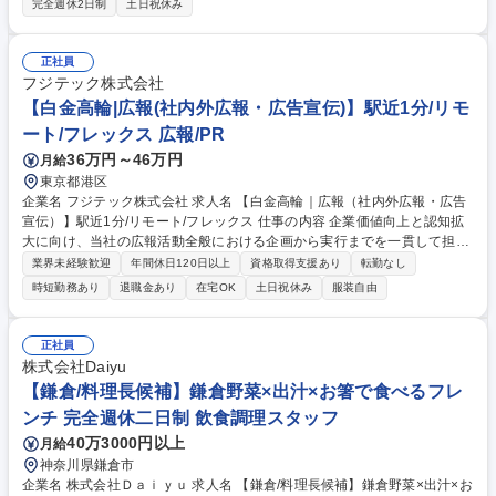
完全週休2日制
土日祝休み
告・セールスパーソン教育等のマテリアル作成 ■年次/中期での新商品開
発・統廃合計画、投資計画等の立案・推進 ■商品/販売/市場情報/ノウハウ
のデータベース管理・分析 ■販売/技術/生産課題の提案・調整・支援 ■各種
正社員
社内会議にむけた報告資料等の作成 ※必用な商品・技術知識は実務部門に
フジテック株式会社
て教育をいたします。 募集職種 【平塚】商品企画/25年過去最高売上のタ
【白金高輪|広報(社内外広報・広告宣伝)】駅近1分/リモ
イヤメーカー
ート/フレックス 広報/PR
36万円～46万円
月給
東京都港区
企業名 フジテック株式会社 求人名 【白金高輪｜広報（社内外広報・広告
宣伝）】駅近1分/リモート/フレックス 仕事の内容 企業価値向上と認知拡
大に向け、当社の広報活動全般における企画から実行までを一貫して担当
します。プレスリリースの作成・配信、メディアや社内向け広報、広告宣
業界未経験歓迎
年間休日120日以上
資格取得支援あり
転勤なし
伝活動の立案など幅広くお任せします。 【具体的な業務】 ■プレスリリー
時短勤務あり
退職金あり
在宅OK
土日祝休み
服装自由
スの企画、作成、配信 ■メディアリレーションの構築、推進 ■インナーリ
レーション（社内広報） ■広告宣伝活動の立案、実行 ■ブランド浸透施策
の推進 【魅力】当社は国内だけでなく世界に事業展開するグローバル企業
正社員
です。企業ブランドのさらなる浸透や価値向上のため、社内外への発信を
株式会社Daiyu
一気通貫で主導できる裁量の大きさが魅力のポジションです。 募集職種
【鎌倉/料理長候補】鎌倉野菜×出汁×お箸で食べるフレ
【白金高輪｜広報（社内外広報・広告宣伝）】駅近1分/リモート/フレック
ンチ 完全週休二日制 飲食調理スタッフ
ス
40万3000円以上
月給
神奈川県鎌倉市
企業名 株式会社Ｄａｉｙｕ 求人名 【鎌倉/料理長候補】鎌倉野菜×出汁×お