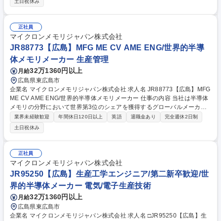
土日祝休み
蔵、混合、供給システムのエンジニアリング設計、設置、認定を監督する
■日本の高圧ガス保安法、消防法、化学物質取扱規制への完全な準拠を確
保する■施工図面、材料仕様書、安全インターロック、試運転計画をレビ
正社員
ューする■ツールフックアップ、プロセスエンジニアリング、EHSチーム
マイクロンメモリジャパン株式会社
と緊密に連携する■請負業者の監督を支援し、最高水準の安全性と品質を
JR88773【広島】MFG ME CV AME ENG/世界的半導
確保する 募集職種 JR91269【広島】主任エンジニア（施設建設-ガス・化
体メモリメーカー 生産管理
学部門）
32万1360円以上
月給
広島県東広島市
企業名 マイクロンメモリジャパン株式会社 求人名 JR88773【広島】MFG
ME CV AME ENG/世界的半導体メモリメーカー 仕事の内容 当社は半導体
メモリの分野において世界第3位のシェアを獲得するグローバルメーカー
です。今回は、そんな当社のMEエンジニアとして、下記の業務をお任せ
業界未経験歓迎
年間休日120日以上
英語
退職金あり
完全週休2日制
致します。 ■MXT Project Management■WorkstationのMaxOutを実行す
土日祝休み
る■関係部門と連携して、Plan通りの安定したShip Out実施を目的とし
て、各BlockのWIP Balance Control及びConstant Operationに向けた生産
管理活動を実施する■BKM 他、生産・Control業務関連システムなどのglo
正社員
bal teamと連携をとり、展開に際しサイトShift Team Memberに対して教
マイクロンメモリジャパン株式会社
育・補佐・継続的改善業務を担う 募集職種 JR88773【広島】MFG ME C
JR95250【広島】生産工学エンジニア/第二新卒歓迎/世
V AME ENG/世界的半導体メモリメーカー
界的半導体メーカー 電気/電子生産技術
32万1360円以上
月給
広島県東広島市
企業名 マイクロンメモリジャパン株式会社 求人名 □JR95250【広島】生