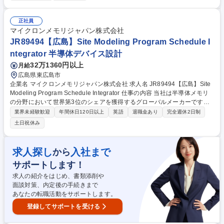
【詳細】製造工程全体の膨大なデータをもとに、電気的・物理的観点から
不良メカニズムの解析や欠陥の監視を行い、原因を特定します。各製造工
程へフィードバックを行い、良品率の改善や量産条件の最適化を図りま
正社員
す。 【魅力】今後のIT社会の発展に必要不可欠な最先端技術に携わり、自
マイクロンメモリジャパン株式会社
らの解析によって工場の生産性や製品品質を劇的に向上させる達成感を味
JR89494【広島】Site Modeling Program Schedule I
わえます。 募集職種 □JR95250【広島/データ解析エンジニア】第二新卒
ntegrator 半導体デバイス設計
歓迎/世界的半導体メーカー◎
32万1360円以上
月給
広島県東広島市
企業名 マイクロンメモリジャパン株式会社 求人名 JR89494【広島】Site
Modeling Program Schedule Integrator 仕事の内容 当社は半導体メモリ
の分野において世界第3位のシェアを獲得するグローバルメーカーです。
今回は、そんな当社のSite Modeling Program Schedule Integratorとし
業界未経験歓迎
年間休日120日以上
英語
退職金あり
完全週休2日制
て、下記の業務をお任せ致します。 【詳細】■立ち上げプロジェクトのス
土日祝休み
ケジュール管理における専門知識の担い手として、全プログラムのタイム
ライン達成を確保する。 ■プロジェクトに関わる全ステークホルダーと連
携し、プログラムレベルのマイルストーンを設定。 ■セグメントレベルの
求人探し
入社まで
から
成果物、依存関係、必要期限をステークホルダーと定義する。 ■全成果物
サポートします！
を定期的に追跡し、スケジュールを更新するとともに、全セグメント間の
整合性を確保する。 募集職種 JR89494【広島】Site Modeling Program S
求人の紹介をはじめ、書類添削や
chedule Integrator
面談対策、内定後の手続きまで
あなたの転職活動をサポートします。
登録してサポートを受ける