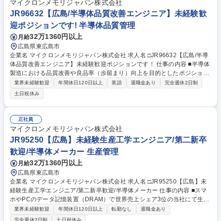
法人対応 ■固定資産管理業務、棚卸資産管理業務（評価・棚卸など）およ
マイクロンメモリジャパン株式会社
び業務効率化 ■製造原価業務及び国内各工場決算取りまとめ ■予算作成 ■
JR96632【広島/半導体品質改善エンジニア】未経験歓
各部門への会計処理説明 募集職種 【平塚】主計関連（単体決算業務）/20
迎ポジションです! 半導体品質管理
25年過去最高売上/プライム上場
32万1360円以上
月給
広島県東広島市
企業名 マイクロンメモリジャパン株式会社 求人名 □JR96632【広島/半導
体品質改善エンジニア】未経験歓迎ポジションです！ 仕事の内容 ■半導体
製造における品質改善や良品率（歩留まり）向上を目的としたポジション
です。製造ラインで発生する不良や異常のデータを分析し、原因の特定と
業界未経験歓迎
年間休日120日以上
英語
退職金あり
完全週休2日制
改善策の提案・実行をチームで協力しながら進めます。 【詳細】■製造工
土日祝休み
程の不良・異常データの分析と原因特定 ■製造現場と連携した再発防止策
の実施 ■新しい工程や改善策の導入および評価 ■不良の傾向や改善結果に
関する報告書の作成 ■グローバル拠点との情報共有やベストプラクティス
正社員
の展開 【魅力】未経験からデータ分析や問題解決の専門知識を習得可能。
マイクロンメモリジャパン株式会社
技術論文の執筆やグローバルプロジェクトへの参加機会もあり、一生物の
JR95250【広島】未経験生産工学エンジニア/第二新卒
キャリアを築けます。 募集職種 □JR96632【広島/半導体品質改善エンジ
歓迎/半導体メーカー 生産管理
ニア】未経験歓迎ポジションです！
32万1360円以上
月給
広島県東広島市
企業名 マイクロンメモリジャパン株式会社 求人名 □JR95250【広島】未
経験生産工学エンジニア/第二新卒歓迎/半導体メーカー 仕事の内容 ■スマ
ホやPCのデータ記憶装置（DRAM）で世界売上シェア3位の当社にて生産
工学エンジニアをお任せ。データ解析を通じて生産計画の立案や改善提案
業界未経験歓迎
年間休日120日以上
転勤なし
退職金あり
を行い、工場全体の生産性を高める重要な役割を担います。 【詳細】生産
完全週休2日制
土日祝休み