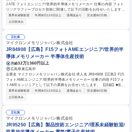
J ATE フォトエンジニア/世界的半導体メモリメーカー 仕事の内容 フォト
リソグラフィープロセス技術に関連して以下の活動をお任せいたします。
【詳細】■量産プロセス条件の改善 ■生産性の向上、コスト競争力の向上 ■
業界未経験歓迎
年間休日120日以上
退職金あり
完全週休2日制
プロセス改善（製品欠陥の改善、工程能力の向上）プロジェクト ■各種生
土日祝休み
産設備のパラメータ最適化 ■新規装置、新規材料の評価、適用促進 ■製品
不良の解析とその対策活動 募集職種 JR96682【広島】ADTJ ATE フォト
エンジニア/世界的半導体メモリメーカー
正社員
マイクロンメモリジャパン株式会社
JR84908【広島】F15フォトAMEエンジニア/世界的半
導体メモリメーカー 半導体生産技術
32万1360円以上
月給
広島県東広島市
企業名 マイクロンメモリジャパン株式会社 求人名 JR84908【広島】F15
フォトAMEエンジニア/世界的半導体メモリメーカー 仕事の内容 F15フォ
トAMEエンジニアとして以下の業務をお任せいたします。 【詳細】■生産
能力の分析、是正措置の策定および実行 ■プロセス能力の向上と製造コス
業界未経験歓迎
年間休日120日以上
退職金あり
完全週休2日制
トの削減 ■ MOR（製造実績）およびPOR（プロセス実績）分析を通じたP
土日祝休み
2P（プロセス間）ギャップの解消と是正措置の実施 ■各種半導体製造装置
のプロセスパラメータ設定 ■新規装置・材料の評価、導入推進および計画
立案 ■異常事象の分析と改善 募集職種 JR84908【広島】F15フォトAME
正社員
エンジニア/世界的半導体メモリメーカー
マイクロンメモリジャパン株式会社
JR95250【広島】製品技術エンジニア/理系未経験歓迎/
世界的半導体メーカー 電気/電子生産技術