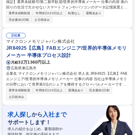
保証】業界未経験可/第二新卒歓迎/世界的半導体メーカー 仕事の内容 身の
回りの生活で欠かせないスマートフォンやパソコンのデータ記憶装置とし
て使用される半導体メモリ（DRAM）の世界売上シェア3位の当社にて、
業界未経験歓迎
年間休日120日以上
転勤なし
退職金あり
ご経験に合わせて以下の業務をお任せ致します。 【詳細】■半導体製造に
完全週休2日制
土日祝休み
おける品質保証に関わる業務。 ■原材料管理、クリーンルーム環境、生産
プロセス、検査システム、出荷テストなど高い品質性が求められる半導体
製造の品質保証業務を担います。 【魅力】半導体メモリは、今後のIT社会
正社員
の発展には欠かせず、自身の仕事を通じて世の中の発展に貢献することが
マイクロンメモリジャパン株式会社
できるやりがいがございます。 募集職種 □JR95250【広島/品質保証】業
JR84925【広島】FABエンジニア/世界的半導体メモリ
界未経験可/第二新卒歓迎/世界的半導体メーカー
メーカー 半導体プロセス設計
32万1360円以上
月給
広島県東広島市
企業名 マイクロンメモリジャパン株式会社 求人名 JR84925【広島】FAB
エンジニア/世界的半導体メモリメーカー 仕事の内容 当社は半導体メモリ
の分野において世界第3位のシェアを獲得するグローバルメーカーです。
今回は、そんな当社のFABエンジニアとして、下記の業務をお任せ致しま
業界未経験歓迎
年間休日120日以上
退職金あり
完全週休2日制
す。 【詳細】■プロセス条件と技術の確立・改善 ■プロセス能力の向上と
土日祝休み
生産コストの削減 ■プロセス管理プロジェクトの確立と修正 ■各種半導体
装置のプロセスパラメータ設定 ■新規装置／材料の評価、推進、計画立案
■異常分析と改善 募集職種 JR84925【広島】FABエンジニア/世界的半導
求人探し
入社まで
から
体メモリメーカー
サポートします！
求人の紹介をはじめ、書類添削や
面談対策、内定後の手続きまで