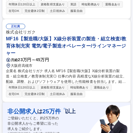
ア。装置の導入支援や、顧客の課題を解決するための最適な評価手法設
年間休日120日以上
資格取得支援あり
英語
時短勤務あり
退職金あり
計、解析支援、営業との同行提案等をご担当いただきます。 【詳細】■顧
在宅OK
完全週休2日制
土日祝休み
服装自由
客サンプルの測定および解析・装置導入時の立ち上げ、操作トレーニング
■営業と連携した技術提案、デモ、技術プレゼン ■新規アプリケーション
開発 ■学会等での技術発信 等 【製品の魅力】対象物を破壊せずに内部を3
正社員
次元可視化できるX線CT。電子部品や半導体、ライフサイエンス等、最先
株式会社リガク
端のモノづくりに貢献する技術コンサルタントとして活躍できます。 募集
MF16【製造職/大阪】X線分析装置の製造・組立検査/教
職種 CS09【アプリケーションエンジニア/昭島】未経験可◎物理、化学系
育体制充実 電気/電子製造オペレーター/ラインマネージ
出身者歓迎！
ャー
23万円～45万円
月給
大阪府高槻市
企業名 株式会社リガク 求人名 MF16【製造職/大阪】X線分析装置の製
造・組立検査／教育体制充実◎ 仕事の内容 高精度なX線分析装置の組立、
配線、調整、およびソフトウェアを使用した性能検査を担当します。結晶
や検出器など、自社で内製している重要な要素部品（キーデバイス）の組
年間休日120日以上
資格取得支援あり
時短勤務あり
退職金あり
立・製作にも携わります。 【詳細】簡単な構造のユニット組立からスター
在宅OK
完全週休2日制
土日祝休み
服装自由
トし、段階的にカスタム仕様設備の性能検査までお任せします。実務比率
は製造90%、書類等の間接業務10%です。 【教育】作業指図書を使ったO
JT、実機での検査トレーニング、安全やX線に関する基礎教育を完備して
※
非公開求人
25
万件
は
以上
おり、着実にスキルを習得できます。 募集職種 MF16【製造職/大阪】X線
ご登録いただくと、約
25
万件の
分析装置の製造・組立検査／教育体制充実◎
非公開求人からご希望に沿った
求人をご紹介します。