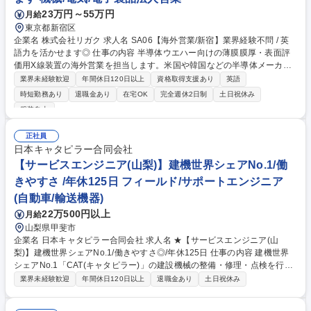
23万円～55万円
月給
東京都新宿区
企業名 株式会社リガク 求人名 SA06【海外営業/新宿】業界経験不問 / 英
語力を活かせます◎ 仕事の内容 半導体ウエハー向けの薄膜膜厚・表面評
価用X線装置の海外営業を担当します。米国や韓国などの半導体メーカー
や製造装置メーカーへの直接販売および現地代理店の支援を通じ、事業拡
業界未経験歓迎
年間休日120日以上
資格取得支援あり
英語
大を牽引する役割です。 【詳細】製品紹介、仕様打合せ、見積、受注や売
時短勤務あり
退職金あり
在宅OK
完全週休2日制
土日祝休み
上管理など営業活動全般。必要に応じて代理店・顧客訪問、学会・展示会
服装自由
等への出張(海外月0～1回程度)を行い、市場調査や販売戦略の立案・実行
も担います。 【教育】最初の半年から1年は国内営業として製品知識を深
正社員
め、先輩との同行OJTを通じて装置に慣れていただくため、海外営業未経
日本キャタピラー合同会社
験でも安心です。 募集職種 SA06【海外営業/新宿】業界経験不問 / 英語力
【サービスエンジニア(山梨)】建機世界シェアNo.1/働
を活かせます◎
きやすさ /年休125日 フィールド/サポートエンジニア
(自動車/輸送機器)
22万500円以上
月給
山梨県甲斐市
企業名 日本キャタピラー合同会社 求人名 ★【サービスエンジニア(山
梨)】建機世界シェアNo.1/働きやすさ◎/年休125日 仕事の内容 建機世界
シェアNo.1「CAT(キャタピラー)」の建設機械の整備・修理・点検を行う
サービスエンジニア職です。エリア内の顧客現場での点検やメンテナンス
業界未経験歓迎
年間休日120日以上
退職金あり
土日祝休み
対応を通じて、建設現場の安全と稼働を支える専門職です。 《詳細》■オ
イル交換、バケット取付、エンジンオーバーホール、簡易塗装、溶断、部