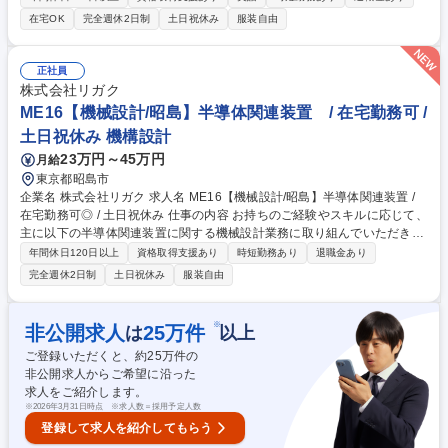
を通じ、事業拡大を牽引する役割です。 お持ちの技術営業経験を活かし、
在宅OK
完全週休2日制
土日祝休み
服装自由
ご活躍いただくことを期待します。 【詳細】製品紹介、仕様打合せ、見
積、受注や売上管理など営業活動全般。必要に応じて代理店・顧客訪問、
学会・展示会等への出張(海外月0～1回程度)を行い、市場調査や販売戦略
正社員
の立案・実行も担います。 【教育】最初の半年から1年は国内営業として
株式会社リガク
製品知識を深め、先輩との同行OJTを通じて装置に慣れていただくため、
ME16【機械設計/昭島】半導体関連装置 / 在宅勤務可 /
海外営業未経験でも安心です。 募集職種 SA06【海外営業/新宿】業界未経
土日祝休み 機構設計
験OK◎／X線分析装置トップメーカー
23万円～45万円
月給
東京都昭島市
企業名 株式会社リガク 求人名 ME16【機械設計/昭島】半導体関連装置 /
在宅勤務可◎ / 土日祝休み 仕事の内容 お持ちのご経験やスキルに応じて、
主に以下の半導体関連装置に関する機械設計業務に取り組んでいただきま
す。段階的に経験や知識を深めながら最先端の新規製品開発に携わってい
年間休日120日以上
資格取得支援あり
時短勤務あり
退職金あり
ただきたいと考えています。 【詳細】■最先端半導体デバイスに対応した
完全週休2日制
土日祝休み
服装自由
新規装置開発 ■既存装置のパフォーマンス向上に向けた装置改良・改善 ■
お客様特注案件の仕様検討・カスタマイズ設計 等 ★最先端の半導体デバ
イス向け最新計測・検査技術の開発・設計に関わることができます。半導
※
非公開求人
25
万件
は
以上
体デバイスは、スマホ、PC、自動車、AIなどに使われ、現代社会の活動
ご登録いただくと、約
25
万件の
源となっています。これに関わる業務ができることで充実感を味わうこと
非公開求人からご希望に沿った
ができます。 募集職種 ME16【機械設計/昭島】半導体関連装置 / 在宅勤務
求人をご紹介します。
可◎ / 土日祝休み
※
2026年3月31日時点 ※求人数＝採用予定人数
登録して求人を紹介してもらう