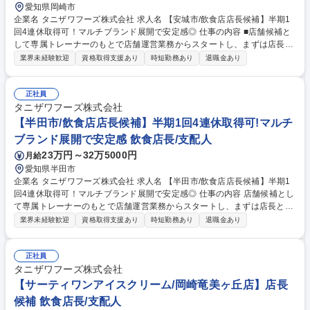
愛知県岡崎市
企業名 タニザワフーズ株式会社 求人名 【安城市/飲食店店長候補】半期1
回4連休取得可！マルチブランド展開で安定感◎ 仕事の内容 ■店舗候補と
して専属トレーナーのもとで店舗運営業務からスタートし、まずは店長と
して必要なマネジメントを学び、キャリアを目指して頂きます。入社2年
業界未経験歓迎
資格取得支援あり
時短勤務あり
退職金あり
を目途に店長登用されるように教育をしていきます。 その後はSI（複数店
舗管理責任者）やユニットマネジャー・エリアマネージャー・店舗開発業
務などのキャリアパスが用意されています。 ★順調に店舗拡大が進んでお
正社員
り増員採用となります。★ 【教育研修】未経験の方でも安心して働き始め
タニザワフーズ株式会社
られるようブランドごとにマニュアルやタブレット端末を使用した動画を
【半田市/飲食店店長候補】半期1回4連休取得可!マルチ
併用したトレーニングが受けれます。 募集職種 【安城市/飲食店店長候
ブランド展開で安定感 飲食店長/支配人
補】半期1回4連休取得可！マルチブランド展開で安定感◎
23万円～32万5000円
月給
愛知県半田市
企業名 タニザワフーズ株式会社 求人名 【半田市/飲食店店長候補】半期1
回4連休取得可！マルチブランド展開で安定感◎ 仕事の内容 店舗候補とし
て専属トレーナーのもとで店舗運営業務からスタートし、まずは店長とし
て必要なマネジメントを学び、キャリアを目指して頂きます。入社2年を
業界未経験歓迎
資格取得支援あり
時短勤務あり
退職金あり
目途に店長登用されるように教育をしていきます。 その後はSI（複数店舗
管理責任者）やユニットマネジャー・エリアマネージャー・店舗開発業務
などのキャリアパスが用意されています。 ★順調に店舗拡大が進んでおり
正社員
増員採用となります。★ 【教育研修】未経験の方でも安心して働き始めら
タニザワフーズ株式会社
れるようブランドごとにマニュアルやタブレット端末を使用した動画を併
【サーティワンアイスクリーム/岡崎竜美ヶ丘店】店長
用したトレーニングが受けれます。 募集職種 【半田市/飲食店店長候補】
候補 飲食店長/支配人
半期1回4連休取得可！マルチブランド展開で安定感◎