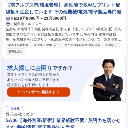
握、次世代システム仕様提案と拡販 等 募集職種 CS06【アプリケーショ
【南アルプス市/環境管理】 高性能で多彩なプリント配
ンラボ統括】X線分析装置／英語力が活かせます◎
線板を生産しています その他機械/電気/電子製品専門職
18万8000円～23万5000円
月給
山梨県南アルプス市
企業名 新旭電子工業山梨株式会社 求人名 【南アルプス市/環境管理】◎高
性能で多彩なプリント配線板を生産しています 仕事の内容 家電や自動
車、産業機器向けにプリント配線板を製造する当社において、製造現場の
環境管理の業務全般をお任せいたします。 【具体的な業務】 ■環境マネジ
業界未経験歓迎
年間休日120日以上
月平均残業時間20時間以内
転勤なし
メントシステムの維持・改善、環境監査の実施（社内の各部門に対して環
退職金あり
境監査の実施、法令遵守および環境パフォーマンスの向上を図る）■環境
教育・トレーニング:社員に対する環境教育やトレーニングプログラムの企
画・実施■環境データの収集・分析:エネルギー使用量、廃棄物の管理、排
求人探し
お困り
に
ですか？
出ガスのモニタリングなど、環境データを収集・分析し、改善策を提案・
業界トップクラスの求人件数から
実施など 募集職種 【南アルプス市/環境管理】◎高性能で多彩なプリント
あなたの力を最大限に発揮できる
配線板を生産しています
求人探しをお手伝いします。
アドバイザーに相談する
正社員
株式会社リガク
SA06【海外営業/新宿】業界経験不問 / 英語力を活かせ
ます 機械/電気/電子製品法人営業