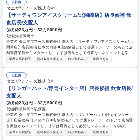
務などのキャリアパスが用意されています。 ★順調に店舗拡大が進んでお
正社員
り増員採用となります。★ 【教育研修】未経験の方でも安心して働き始め
タニザワフーズ株式会社
られるようブランドごとにマニュアルやタブレット端末を使用した動画を
【サーティワンアイスクリーム/北岡崎店】店長候補 飲
併用したトレーニングが受けれます。 募集職種 【瀬戸市/飲食店店長候
食店長/支配人
補】半期1回4連休取得可！マルチブランド展開で安定感◎
23万円～32万5000円
月給
愛知県岡崎市
企業名 タニザワフーズ株式会社 求人名 【サーティワンアイスクリーム/北
岡崎店】店長候補 仕事の内容 ■店舗候補として専属トレーナーのもとで店
舗運営業務からスタートし、まずは店長として必要なマネジメントを学
び、キャリアを目指して頂きます。入社2年を目途に店長登用されるよう
業界未経験歓迎
資格取得支援あり
時短勤務あり
退職金あり
に教育をしていきます。 その後はSI（複数店舗管理責任者）やユニットマ
ネジャー・エリアマネージャー・店舗開発業務などのキャリアパスが用意
されています。 ★順調に店舗拡大が進んでおり増員採用となります。★
正社員
【教育研修】未経験の方でも安心して働き始められるようブランドごとに
タニザワフーズ株式会社
マニュアルやタブレット端末を使用した動画を併用したトレーニングが受
【リンガーハット/静岡インター店】店長候補 飲食店長/
けれます。 募集職種 【サーティワンアイスクリーム/北岡崎店】店長候補
支配人
23万円～32万5000円
月給
静岡県静岡市駿河区
企業名 タニザワフーズ株式会社 求人名 【リンガーハット/静岡インター
店】店長候補 仕事の内容 ■店舗候補として専属トレーナーのもとで店舗運
営業務からスタートし、まずは店長として必要なマネジメントを学び、キ
ャリアを目指して頂きます。入社2年を目途に店長登用されるように教育
業界未経験歓迎
資格取得支援あり
時短勤務あり
退職金あり
をしていきます。 その後はSI（複数店舗管理責任者）やユニットマネジャ