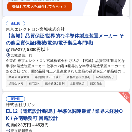
※
2026年3月31日時点 ※求人数＝採用予定人数
登録して求人を紹介してもらう
正社員
東京エレクトロン宮城株式会社
【宮城】品質保証/世界的な半導体製造装置メーカー そ
の他品質保証(機械/電気/電子製品専門職)
27万5800円以上
月給
宮城県黒川郡
企業名 東京エレクトロン宮城株式会社 求人名 【宮城】品質保証/世界的な
半導体製造装置メーカー 仕事の内容 ■世界的な半導体製造装置メーカーで
ある当社にて、開発品質向上／量産化された製品の品質保証／納品後の不
具合の対応窓口及び補償費用の予実管理／安全審査等を対応して頂きま
業界未経験歓迎
年間休日120日以上
資格取得支援あり
時短勤務あり
す。 【具体的には】1.開発品質の向上：更なる製品品質向上の為の仕組み
退職金あり
在宅OK
完全週休2日制
土日祝休み
服装自由
の運用・効果検証・改善策の提示／サプライヤー（国内中心）の品質向上
の施策立案実行 2.品質保証に関する費用管理：納品後の不具合等の補償に
関わる費用の予実管理、各種データからの検証、改善策の立案実行 ※担当
正社員
業務はこれまでのご経験・スキル・志向等に合わせて決定 募集職種 【宮
株式会社リガク
城】品質保証/世界的な半導体製造装置メーカー
EL12【電気設計/昭島】半導体関連装置 / 業界未経験O
K / 在宅勤務可 回路設計
23万円～45万円
月給
東京都昭島市