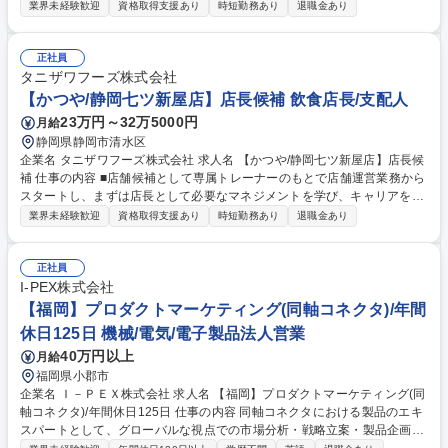
て必要なマネジメントを学び、キャリアを目指して頂きます。入社2年を
業界未経験歓迎
資格取得支援あり
時短勤務あり
退職金あり
目途に店長登用されるように教育をしていきます。 その後はSI（複数店舗
管理責任者）やユニットマネジャー・エリアマネージャー・店舗開発業務
などのキャリアパスが用意されています。 ★順調に店舗拡大が進んでおり
正社員
増員採用となります。★ 【教育研修】未経験の方でも安心して働き始めら
タニザワフーズ株式会社
れるようブランドごとにマニュアルやタブレット端末を使用した動画を併
【かつや/静岡七ツ新屋店】店長候補 飲食店長/支配人
用したトレーニングが受けれます。 募集職種 【碧南市/飲食店店長候補】
23万円～32万5000円
月給
半期1回4連休取得可！マルチブランド展開で安定感◎
静岡県静岡市清水区
企業名 タニザワフーズ株式会社 求人名 【かつや/静岡七ツ新屋店】店長候
補 仕事の内容 ■店舗候補として専属トレーナーのもとで店舗運営業務から
スタートし、まずは店長として必要なマネジメントを学び、キャリアを目
指して頂きます。入社2年を目途に店長登用されるように教育をしていき
業界未経験歓迎
資格取得支援あり
時短勤務あり
退職金あり
ます。 その後はSI（複数店舗管理責任者）やユニットマネジャー・エリア
マネージャー・店舗開発業務などのキャリアパスが用意されています。 ★
順調に店舗拡大が進んでおり増員採用となります。★ 【教育研修】未経験
正社員
の方でも安心して働き始められるようブランドごとにマニュアルやタブレ
I-PEX株式会社
ット端末を使用した動画を併用したトレーニングが受けれます。 募集職種
【福岡】プロダクトマーケティング(同軸コネクタ)/年間
【かつや/静岡七ツ新屋店】店長候補
休日125日 機械/電気/電子製品法人営業
40万円以上
月給
福岡県小郡市
企業名 Ｉ－ＰＥＸ株式会社 求人名 【福岡】プロダクトマーケティング(同
軸コネクタ)/年間休日125日 仕事の内容 同軸コネクタにおける製品のエキ
スパートとして、グローバルな視点での市場分析・戦略立案・製品企画、