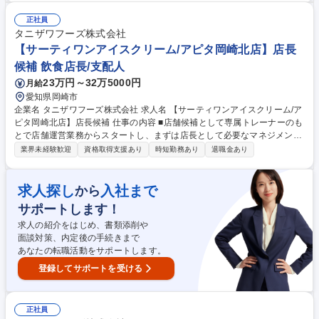
ネージャー・店舗開発業務などのキャリアパスが用意されています。 ★順
調に店舗拡大が進んでおり増員採用となります。★ 【教育研修】未経験の
正社員
方でも安心して働き始められるようブランドごとにマニュアルやタブレッ
タニザワフーズ株式会社
ト端末を使用した動画を併用したトレーニングが受けれます。 募集職種
【サーティワンアイスクリーム/アピタ岡崎北店】店長
【かつや/愛知みよし店】店長候補
候補 飲食店長/支配人
23万円～32万5000円
月給
愛知県岡崎市
企業名 タニザワフーズ株式会社 求人名 【サーティワンアイスクリーム/ア
ピタ岡崎北店】店長候補 仕事の内容 ■店舗候補として専属トレーナーのも
とで店舗運営業務からスタートし、まずは店長として必要なマネジメント
を学び、キャリアを目指して頂きます。入社2年を目途に店長登用される
業界未経験歓迎
資格取得支援あり
時短勤務あり
退職金あり
ように教育をしていきます。 その後はSI（複数店舗管理責任者）やユニッ
トマネジャー・エリアマネージャー・店舗開発業務などのキャリアパスが
用意されています。 ★順調に店舗拡大が進んでおり増員採用となります。
求人探し
入社まで
から
★ 【教育研修】未経験の方でも安心して働き始められるようブランドごと
サポートします！
にマニュアルやタブレット端末を使用した動画を併用したトレーニングが
受けれます。 募集職種 【サーティワンアイスクリーム/アピタ岡崎北店】
求人の紹介をはじめ、書類添削や
店長候補
面談対策、内定後の手続きまで
あなたの転職活動をサポートします。
登録してサポートを受ける
正社員