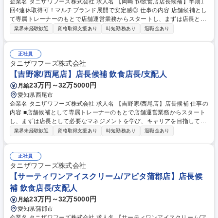
企業名 タニザワフーズ株式会社 求人名 【岡崎市/飲食店店長候補】半期1
回4連休取得可！マルチブランド展開で安定感◎ 仕事の内容 店舗候補とし
て専属トレーナーのもとで店舗運営業務からスタートし、まずは店長とし
て必要なマネジメントを学び、キャリアを目指して頂きます。★入社2年
業界未経験歓迎
資格取得支援あり
時短勤務あり
退職金あり
を目途に店長登用されるように教育をしていきます。 その後はSI（複数店
舗管理責任者）やユニットマネジャー・エリアマネージャー・店舗開発業
務などのキャリアパスが用意されています。 ★順調に店舗拡大が進んでお
正社員
り増員採用となります。★ 【教育研修】未経験の方でも安心して働き始め
タニザワフーズ株式会社
られるようブランドごとにマニュアルやタブレット端末を使用した動画を
【吉野家/西尾店】店長候補 飲食店長/支配人
併用したトレーニングが受けれます。 募集職種 【岡崎市/飲食店店長候
23万円～32万5000円
月給
補】半期1回4連休取得可！マルチブランド展開で安定感◎
愛知県西尾市
企業名 タニザワフーズ株式会社 求人名 【吉野家/西尾店】店長候補 仕事の
内容 ■店舗候補として専属トレーナーのもとで店舗運営業務からスタート
し、まずは店長として必要なマネジメントを学び、キャリアを目指して頂
きます。入社2年を目途に店長登用されるように教育をしていきます。 そ
業界未経験歓迎
資格取得支援あり
時短勤務あり
退職金あり
の後はSI（複数店舗管理責任者）やユニットマネジャー・エリアマネージ
ャー・店舗開発業務などのキャリアパスが用意されています。 ★順調に店
舗拡大が進んでおり増員採用となります。★ 【教育研修】未経験の方でも
正社員
安心して働き始められるようブランドごとにマニュアルやタブレット端末
タニザワフーズ株式会社
を使用した動画を併用したトレーニングが受けれます。 募集職種 【吉野
【サーティワンアイスクリーム/アピタ蒲郡店】店長候
家/西尾店】店長候補
補 飲食店長/支配人
23万円～32万5000円
月給
愛知県蒲郡市
企業名 タニザワフーズ株式会社 求人名 【サーティワンアイスクリーム/ア