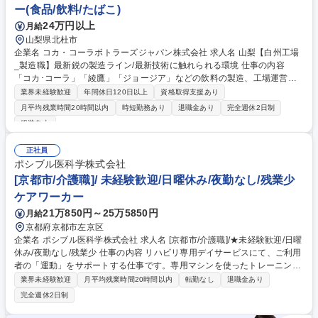
ー(食品/飲料/たばこ)
24万円以上
月給
山梨県北杜市
企業名 コカ・コーラボトラーズジャパン株式会社 求人名 山梨【白州工場
_製造職】最新鋭の製造ライン/最新技術に触れられる環境 仕事の内容
「コカ･コーラ」「綾鷹」「ジョージア」などの飲料の製造、工場運営を
担っていただきます。安全性･高品質･効率･働きやすい環境づくり等、自
業界未経験歓迎
年間休日120日以上
資格取得支援あり
身が興味あるプロジェクトにも参画し、主体的に運営に携われます。 ＜具
月平均残業時間20時間以内
時短勤務あり
退職金あり
完全週休2日制
体的には＞ ■自社製品製造時における規格管理 ■省人化,自働化の進む最新
服装自由
機器を始めとした製造ラインの運転管理,品種毎の調整,メンテナンス業務
■生産効率やエネルギー効率向上に向けた改善活動,設備の検討や改造のリ
正社員
ード ■新製品開発や新技術導入時の商業生産化に向けた製造技術の構築及
ポシブル医科学株式会社
び検証 ■各機械毎に頻度に準じた点検･整備の実施 ■プログラムに準じたサ
[京都市/介護職]/ 未経験歓迎/日曜休み/夜勤なし/残業少
ニテーション(洗浄)の実施,生産設備の維持管理 募集職種 山梨【白州工場_
製造職】最新鋭の製造ライン/最新技術に触れられる環境
ケアワーカー
21万850円～25万5850円
月給
京都府京都市左京区
企業名 ポシブル医科学株式会社 求人名 [京都市/介護職]/★未経験歓迎/日曜
休み/夜勤なし/残業少 仕事の内容 リハビリ専用デイサービスにて、ご利用
者の「運動」をサポートする仕事です。専用マシンを使ったトレーニング
の補助、送迎など。未経験からでも専門スキルが身につく環境です。 【具
業界未経験歓迎
月平均残業時間20時間以内
転勤なし
退職金あり
体的な業務内容】 ・リハビリマシンの指導・見守り ・安全な移動や入
完全週休2日制
浴、お食事のサポート ・送迎車での送迎（運転） 「お世話をする介護」
ではなく「元気になれるよう応援する」仕事です◎ 募集職種 [京都市/介護