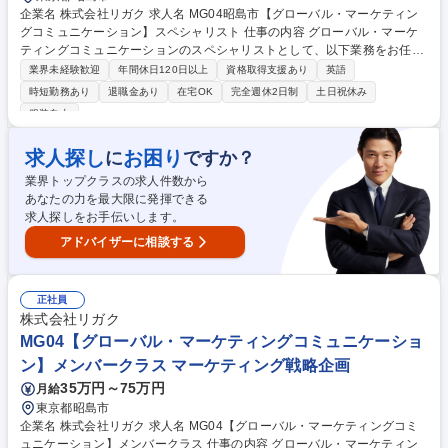
企業名 株式会社リガク 求人名 MG04昭島市【グローバル・マーケティン
グコミュニケーション】スペシャリスト 仕事の内容 グローバル・マーケ
ティングコミュニケーションのスペシャリストとして、以下業務をお任せ
いたします。 【詳細】■年間/半期計画策定(ブランド、製品、PR、デジタ
業界未経験歓迎
年間休日120日以上
資格取得支援あり
英語
ル、イベント の統合)■進行管理(他部署所属のデザイナー、広報と連携→
時短勤務あり
退職金あり
在宅OK
完全週休2日制
土日祝休み
制作/PR/デジタル/メディアの進行、成果レビュー)■意思決定ファシリテー
服装自由
ション(会議設計、アジェンダ/判断基準の明確化、合意形成)■対外窓口(海
外法人、海外販売代理店、展示施工会社、メディア)■品質管理(メッセージ
求人探し
お困り
に
ですか？
一貫性、法務/表示確認、ブランドガイド遵守等)■効果測定と改善(マーケ
ティング活動における主要KPIの設定・計測・レポート)■予算管理 など 募
業界トップクラスの求人件数から
集職種 MG04昭島市【グローバル・マーケティングコミュニケーション】
あなたの力を最大限に発揮できる
スペシャリスト
求人探しをお手伝いします。
アドバイザーに相談する
正社員
株式会社リガク
MG04【グローバル・マーケティングコミュニケーショ
ン】メンバークラス マーケティング戦略企画
35万円～75万円
月給
東京都昭島市
企業名 株式会社リガク 求人名 MG04【グローバル・マーケティングコミ
ュニケーション】メンバークラス 仕事の内容 グローバル・マーケティン