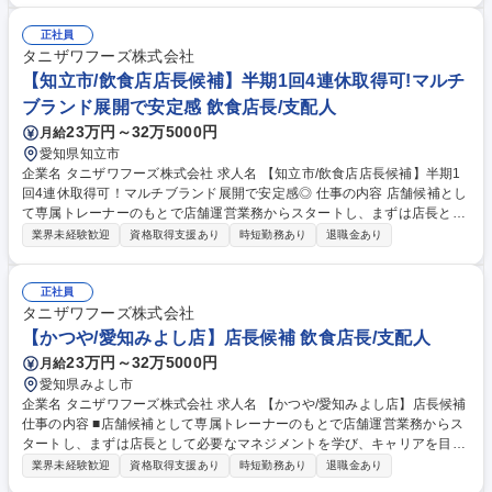
ニーズに合わせた他製品の紹介 ■定期的な訪問による活用アドバイスとリ
レーション構築 【仕事の魅力】 製品の価値を最大限に引き出す「教育・
正社員
サポート」に専念できます。最先端のデジタル歯科技術に深く関わりなが
タニザワフーズ株式会社
ら、クリニック経営や治療品質の向上を直接支援できます。 募集職種
【知立市/飲食店店長候補】半期1回4連休取得可!マルチ
【東京×歯科用医療製品トレーナー】歯科業界経験者歓迎！世界トップシ
ブランド展開で安定感 飲食店長/支配人
ェア
23万円～32万5000円
月給
愛知県知立市
企業名 タニザワフーズ株式会社 求人名 【知立市/飲食店店長候補】半期1
回4連休取得可！マルチブランド展開で安定感◎ 仕事の内容 店舗候補とし
て専属トレーナーのもとで店舗運営業務からスタートし、まずは店長とし
て必要なマネジメントを学び、キャリアを目指して頂きます。★入社2年
業界未経験歓迎
資格取得支援あり
時短勤務あり
退職金あり
を目途に店長登用されるように教育をしていきます。 その後はSI（複数店
舗管理責任者）やユニットマネジャー・エリアマネージャー・店舗開発業
務などのキャリアパスが用意されています。 ★順調に店舗拡大が進んでお
正社員
り増員採用となります。★ 【教育研修】未経験の方でも安心して働き始め
タニザワフーズ株式会社
られるようブランドごとにマニュアルやタブレット端末を使用した動画を
【かつや/愛知みよし店】店長候補 飲食店長/支配人
併用したトレーニングが受けれます。 募集職種 【知立市/飲食店店長候
23万円～32万5000円
月給
補】半期1回4連休取得可！マルチブランド展開で安定感◎
愛知県みよし市
企業名 タニザワフーズ株式会社 求人名 【かつや/愛知みよし店】店長候補
仕事の内容 ■店舗候補として専属トレーナーのもとで店舗運営業務からス
タートし、まずは店長として必要なマネジメントを学び、キャリアを目指
して頂きます。入社2年を目途に店長登用されるように教育をしていきま
業界未経験歓迎
資格取得支援あり
時短勤務あり
退職金あり
す。 その後はSI（複数店舗管理責任者）やユニットマネジャー・エリアマ