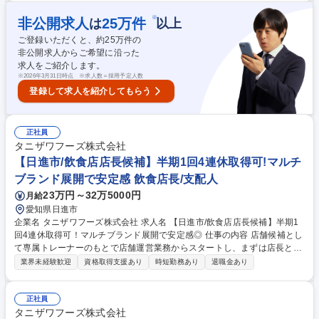
ー・エリアマネージャー・店舗開発業務などのキャリアパスが用意されて
います。 ★順調に店舗拡大が進んでおり増員採用となります。★ 【教育
※
非公開求人
25
万件
は
以上
研修】未経験の方でも安心して働き始められるようブランドごとにマニュ
ご登録いただくと、約
25
万件の
アルやタブレット端末を使用した動画を併用したトレーニングが受けれま
非公開求人からご希望に沿った
す。 募集職種 【リンガーハット/静岡インター店】店長候補
求人をご紹介します。
※
2026年3月31日時点 ※求人数＝採用予定人数
登録して求人を紹介してもらう
正社員
タニザワフーズ株式会社
【日進市/飲食店店長候補】半期1回4連休取得可!マルチ
ブランド展開で安定感 飲食店長/支配人
23万円～32万5000円
月給
愛知県日進市
企業名 タニザワフーズ株式会社 求人名 【日進市/飲食店店長候補】半期1
回4連休取得可！マルチブランド展開で安定感◎ 仕事の内容 店舗候補とし
て専属トレーナーのもとで店舗運営業務からスタートし、まずは店長とし
て必要なマネジメントを学び、キャリアを目指して頂きます。★入社2年
業界未経験歓迎
資格取得支援あり
時短勤務あり
退職金あり
を目途に店長登用されるように教育をしていきます。 その後はSI（複数店
舗管理責任者）やユニットマネジャー・エリアマネージャー・店舗開発業
務などのキャリアパスが用意されています。 ★順調に店舗拡大が進んでお
正社員
り増員採用となります。★ 【教育研修】未経験の方でも安心して働き始め
タニザワフーズ株式会社