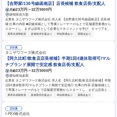
られるようブランドごとにマニュアルやタブレット端末を使用した動画を
【吉野家/136号線函南店】店長候補 飲食店長/支配人
併用したトレーニングが受けれます。 募集職種 【日進市/飲食店店長候
23万円～32万5000円
月給
補】半期1回4連休取得可！マルチブランド展開で安定感◎
静岡県田方郡
企業名 タニザワフーズ株式会社 求人名 【吉野家/136号線函南店】店長候
補 仕事の内容 ■店舗候補として専属トレーナーのもとで店舗運営業務から
スタートし、まずは店長として必要なマネジメントを学び、キャリアを目
指して頂きます。入社2年を目途に店長登用されるように教育をしていき
業界未経験歓迎
資格取得支援あり
時短勤務あり
退職金あり
ます。 その後はSI（複数店舗管理責任者）やユニットマネジャー・エリア
マネージャー・店舗開発業務などのキャリアパスが用意されています。 ★
順調に店舗拡大が進んでおり増員採用となります。★ 【教育研修】未経験
正社員
の方でも安心して働き始められるようブランドごとにマニュアルやタブレ
タニザワフーズ株式会社
ット端末を使用した動画を併用したトレーニングが受けれます。 募集職種
【阿久比町/飲食店店長候補】半期1回4連休取得可/マル
【吉野家/136号線函南店】店長候補
チブランド展開で安定感 飲食店長/支配人
23万円～32万5000円
月給
愛知県知多郡
企業名 タニザワフーズ株式会社 求人名 【阿久比町/飲食店店長候補】半期
1回4連休取得可/マルチブランド展開で安定感◎ 仕事の内容 店舗候補とし
て専属トレーナーのもとで店舗運営業務からスタートし、まずは店長とし
て必要なマネジメントを学び、キャリアを目指して頂きます。★入社2年
業界未経験歓迎
資格取得支援あり
時短勤務あり
退職金あり
を目途に店長登用されるように教育をしていきます。 その後はSI（複数店
舗管理責任者）やユニットマネジャー・エリアマネージャー・店舗開発業
務などのキャリアパスが用意されています。 ★順調に店舗拡大が進んでお
正社員
り増員採用となります。★ 【教育研修】未経験の方でも安心して働き始め
I-PEX株式会社