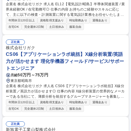
企業名 株式会社リガク 求人名 EL12【電気設計/昭島】半導体関連装置 / 業
界未経験OK / 在宅勤務可◎ 仕事の内容 お持ちのご経験やスキルに応じ
て、主に以下の検査・計測装置に関する電気設計業務をお任せいたしま
す。段階的に経験や知識を深めながら最先端の新規製品開発に携わってい
年間休日120日以上
資格取得支援あり
時短勤務あり
退職金あり
ただきたいと考えています。 【詳細】■最先端半導体デバイスに対応した
在宅OK
完全週休2日制
土日祝休み
服装自由
新規装置開発 ■既存装置のパフォーマンス向上に向けた装置改良・改善 ■
お客様特注案件の仕様検討・カスタマイズ設計 ※詳細は「その他労働条件
備考」欄に記載 【入社後研修】導入教育後、職場に配属いただき、数か月
正社員
トレーニングを積んでいただきます。その後、OJTと並行して各種業務に
株式会社リガク
取り組んでいただきます。 募集職種 EL12【電気設計/昭島】半導体関連装
CS06【アプリケーションラボ統括】X線分析装置/英語
置 / 業界未経験OK / 在宅勤務可◎
力が活かせます 理化学機器フィールド/サービス/サポー
トエンジニア
50万円～75万円
月給
東京都昭島市
企業名 株式会社リガク 求人名 CS06【アプリケーションラボ統括】X線分
析装置／英語力が活かせます◎ 仕事の内容 X線分析装置の世界的なメーカ
ーである当社にて、薄膜分析を統括するグループマネージャーを募集しま
す。アプリケーションサイエンティストの育成や、技術的な顧客対応、マ
年間休日120日以上
資格取得支援あり
時短勤務あり
退職金あり
ーケティング活動を牽引いただきます。 【詳細】■業務進行管理: KPI達成
在宅OK
完全週休2日制
土日祝休み
服装自由
に向けた業務進捗管理と効率化 ■メンバー育成: メンバー教育とスキル向
上 ■顧客対応: 装置デモや説明を通じた技術的な提案 ■マーケティング活
動: ウェビナー、記事、発表を通じた認知度向上 ■部門間連携: 営業・開発
正社員
部門との協力と情報共有、製品開発協力 ■トレンド把握と提案: ニーズ把
新旭電子工業山梨株式会社