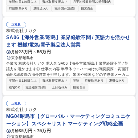
運営を担っていただきます。安全性･高品質･効率･働きやすい環境づくり
年間休日120日以上
資格取得支援あり
月平均残業時間20時間以内
等、自身が興味あるプロジェクトにも参画し、主体的に運営に携われま
時短勤務あり
退職金あり
完全週休2日制
服装自由
す。 ＜具体的には＞ ■自社製品製造時における規格管理 ■省人化,自働化の
進む最新機器を始めとした製造ラインの運転管理,品種毎の調整,メンテナ
ンス業務 ■生産効率やエネルギー効率向上に向けた改善活動,設備の検討や
正社員
改造のリード ■新製品開発や新技術導入時の商業生産化に向けた製造技術
株式会社リガク
の構築及び検証 ■各機械毎に頻度に準じた点検･整備の実施 ■プログラムに
SA06【海外営業/昭島】業界経験不問 / 英語力を活かせ
準じたサニテーション(洗浄)の実施,生産設備の維持管理 募集職種 山梨
ます 機械/電気/電子製品法人営業
【白州工場_製造職】業界未経験OK★借上げ社宅制度有★年休121日/残業
10h程
23万円～55万円
月給
東京都昭島市
企業名 株式会社リガク 求人名 SA06【海外営業/昭島】業界経験不問 / 英
語力を活かせます◎ 仕事の内容 半導体ウエハー向けの薄膜膜厚・表面評
価用X線装置の海外営業を担当します。米国や韓国などの半導体メーカー
や製造装置メーカーへの直接販売および現地代理店の支援を通じ、事業拡
年間休日120日以上
資格取得支援あり
英語
時短勤務あり
退職金あり
大を牽引する役割です。 【詳細】製品紹介、仕様打合せ、見積、受注や売
在宅OK
完全週休2日制
土日祝休み
服装自由
上管理など営業活動全般。必要に応じて代理店・顧客訪問、学会・展示会
等への出張(海外月0～1回程度)を行い、市場調査や販売戦略の立案・実行
も担います。 【教育】最初の半年から1年は国内営業として製品知識を深
正社員
め、先輩との同行OJTを通じて装置に慣れていただくため、海外営業未経
株式会社リガク
験でも安心です。 募集職種 SA06【海外営業/昭島】業界経験不問 / 英語力
MG04昭島市【グローバル・マーケティングコミュニケ
を活かせます◎
ーション】スペシャリスト マーケティング戦略企画
35万円～75万円
月給
東京都昭島市