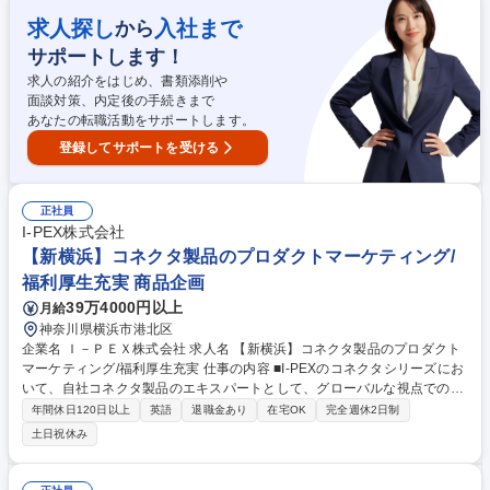
職]/★未経験歓迎/日曜休み/夜勤なし/残業少
求人探し
入社まで
から
サポートします！
求人の紹介をはじめ、書類添削や
面談対策、内定後の手続きまで
あなたの転職活動をサポートします。
登録してサポートを受ける
正社員
I-PEX株式会社
【新横浜】コネクタ製品のプロダクトマーケティング/
福利厚生充実 商品企画
39万4000円以上
月給
神奈川県横浜市港北区
企業名 Ｉ－ＰＥＸ株式会社 求人名 【新横浜】コネクタ製品のプロダクト
マーケティング/福利厚生充実 仕事の内容 ■I-PEXのコネクタシリーズにお
いて、自社コネクタ製品のエキスパートとして、グローバルな視点での市
場分析・戦略立案・製品企画、製品シリーズのマネージメントをお任せし
年間休日120日以上
英語
退職金あり
在宅OK
完全週休2日制
ます。 メインマーケットである、コンシューマー・車載領域に対し市場動
土日祝休み
向やアプリケーションに合わせたマーケティング活動、新製品のマネージ
メント等を行って頂きます。■具体業務【市場理解・製品戦略】・担当製
品のグローバル責任者として、市場や競合を把握し製品戦略を立案・各地