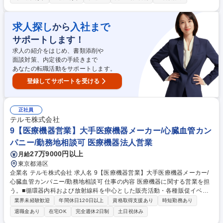
るトレーニング企画／実施 ●ロールプレイ、理解度テスト等を通じた営業
メンバーのスキル開発支援 ●資料、動画などの学習コンテンツ作成・改善
●医師向けの製品適正使用トレーニングの企画・開発 ●新卒入社者・キャ
求人探し
入社まで
から
リア入社者向け教育（座学、ハンズオン等）の企画／運営 ●関連部門と連
サポートします！
携した教育プログラムの設計・改善 募集職種 26020【東京】エディケー
ション担当（ニューロ事業）/在宅可
求人の紹介をはじめ、書類添削や
面談対策、内定後の手続きまで
あなたの転職活動をサポートします。
登録してサポートを受ける
正社員
テルモ株式会社
9【医療機器営業】大手医療機器メーカー/心臓血管カン
パニー/勤務地相談可 医療機器法人営業
27万9000円以上
月給
東京都港区
企業名 テルモ株式会社 求人名 9【医療機器営業】大手医療機器メーカー/
心臓血管カンパニー/勤務地相談可 仕事の内容 医療機器に関する営業を担
う。■循環器内科および放射線科を中心とした販売活動・各種販促イベン
トの企画運営◆製品適正使用のための技術サポート■製品適正使用に必要
業界未経験歓迎
年間休日120日以上
資格取得支援あり
時短勤務あり
となる文献・資料・製品関連情報の提供 【担う役割】■製品の販売を通じ
退職金あり
在宅OK
完全週休2日制
土日祝休み
て医療に貢献しテルモブランドを育成すること■製品の機能や特徴に関す