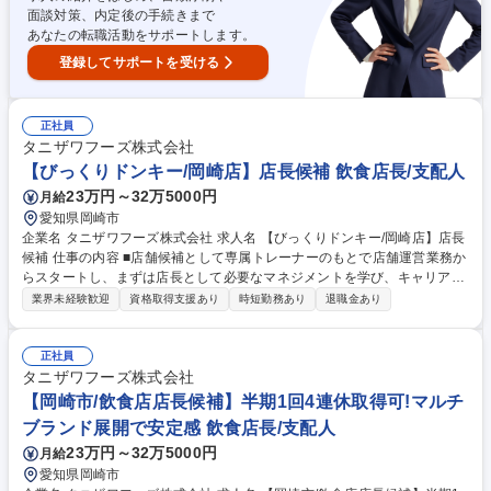
補】半期1回4連休取得可！マルチブランド展開で安定感◎
面談対策、内定後の手続きまで
あなたの転職活動をサポートします。
登録してサポートを受ける
正社員
タニザワフーズ株式会社
【びっくりドンキー/岡崎店】店長候補 飲食店長/支配人
23万円～32万5000円
月給
愛知県岡崎市
企業名 タニザワフーズ株式会社 求人名 【びっくりドンキー/岡崎店】店長
候補 仕事の内容 ■店舗候補として専属トレーナーのもとで店舗運営業務か
らスタートし、まずは店長として必要なマネジメントを学び、キャリアを
目指して頂きます。入社2年を目途に店長登用されるように教育をしてい
業界未経験歓迎
資格取得支援あり
時短勤務あり
退職金あり
きます。 その後はSI（複数店舗管理責任者）やユニットマネジャー・エリ
アマネージャー・店舗開発業務などのキャリアパスが用意されています。
★順調に店舗拡大が進んでおり増員採用となります。★ 【教育研修】未経
正社員
験の方でも安心して働き始められるようブランドごとにマニュアルやタブ
タニザワフーズ株式会社
レット端末を使用した動画を併用したトレーニングが受けれます。 募集職
【岡崎市/飲食店店長候補】半期1回4連休取得可!マルチ
種 【びっくりドンキー/岡崎店】店長候補
ブランド展開で安定感 飲食店長/支配人
23万円～32万5000円
月給
愛知県岡崎市