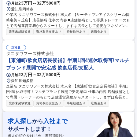
23万円～32万5000円
月給
愛知県岡崎市
企業名 タニザワフーズ株式会社 求人名 【サーティワンアイスクリーム/岡
崎竜美ヶ丘店】店長候補 仕事の内容 ■店舗候補として専属トレーナーのも
とで店舗運営業務からスタートし、まずは店長として必要なマネジメント
を学び、キャリアを目指して頂きます。入社2年を目途に店長登用される
業界未経験歓迎
資格取得支援あり
時短勤務あり
退職金あり
ように教育をしていきます。 その後はSI（複数店舗管理責任者）やユニッ
トマネジャー・エリアマネージャー・店舗開発業務などのキャリアパスが
用意されています。 ★順調に店舗拡大が進んでおり増員採用となります。
正社員
★ 【教育研修】未経験の方でも安心して働き始められるようブランドごと
タニザワフーズ株式会社
にマニュアルやタブレット端末を使用した動画を併用したトレーニングが
【東浦町/飲食店店長候補】半期1回4連休取得可!マルチ
受けれます。 募集職種 【サーティワンアイスクリーム/岡崎竜美ヶ丘店】
ブランド展開で安定感 飲食店長/支配人
店長候補
23万円～32万5000円
月給
愛知県知多郡
企業名 タニザワフーズ株式会社 求人名 【東浦町/飲食店店長候補】半期1
回4連休取得可！マルチブランド展開で安定感◎ 仕事の内容 店舗候補とし
て専属トレーナーのもとで店舗運営業務からスタートし、まずは店長とし
て必要なマネジメントを学び、キャリアを目指して頂きます。★入社2年
業界未経験歓迎
資格取得支援あり
時短勤務あり
退職金あり
を目途に店長登用されるように教育をしていきます。 その後はSI（複数店
舗管理責任者）やユニットマネジャー・エリアマネージャー・店舗開発業
務などのキャリアパスが用意されています。 ★順調に店舗拡大が進んでお
求人探し
入社まで
から
り増員採用となります。★ 【教育研修】未経験の方でも安心して働き始め
サポートします！
られるようブランドごとにマニュアルやタブレット端末を使用した動画を
併用したトレーニングが受けれます。 募集職種 【東浦町/飲食店店長候
求人の紹介をはじめ、書類添削や