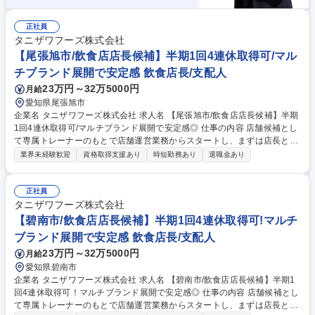
正社員
タニザワフーズ株式会社
【尾張旭市/飲食店店長候補】半期1回4連休取得可/マル
チブランド展開で安定感 飲食店長/支配人
23万円～32万5000円
月給
愛知県尾張旭市
企業名 タニザワフーズ株式会社 求人名 【尾張旭市/飲食店店長候補】半期
1回4連休取得可/マルチブランド展開で安定感◎ 仕事の内容 店舗候補とし
て専属トレーナーのもとで店舗運営業務からスタートし、まずは店長とし
て必要なマネジメントを学び、キャリアを目指して頂きます。★入社2年
業界未経験歓迎
資格取得支援あり
時短勤務あり
退職金あり
を目途に店長登用されるように教育をしていきます。 その後はSI（複数店
舗管理責任者）やユニットマネジャー・エリアマネージャー・店舗開発業
務などのキャリアパスが用意されています。 ★順調に店舗拡大が進んでお
正社員
り増員採用となります。★ 【教育研修】未経験の方でも安心して働き始め
タニザワフーズ株式会社
られるようブランドごとにマニュアルやタブレット端末を使用した動画を
【碧南市/飲食店店長候補】半期1回4連休取得可!マルチ
併用したトレーニングが受けれます。 募集職種 【尾張旭市/飲食店店長候
ブランド展開で安定感 飲食店長/支配人
補】半期1回4連休取得可/マルチブランド展開で安定感◎
23万円～32万5000円
月給
愛知県碧南市
企業名 タニザワフーズ株式会社 求人名 【碧南市/飲食店店長候補】半期1
回4連休取得可！マルチブランド展開で安定感◎ 仕事の内容 店舗候補とし
て専属トレーナーのもとで店舗運営業務からスタートし、まずは店長とし