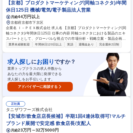
られるようブランドごとにマニュアルやタブレット端末を使用した動画を
【京都】プロダクトマーケティング(同軸コネクタ)/年間
併用したトレーニングが受けれます。 募集職種 【阿久比町/飲食店店長候
休日125日 機械/電気/電子製品法人営業
補】半期1回4連休取得可/マルチブランド展開で安定感◎
44万円以上
月給
京都府京都市下京区
企業名 Ｉ－ＰＥＸ株式会社 求人名 【京都】プロダクトマーケティング(同
軸コネクタ)/年間休日125日 仕事の内容 同軸コネクタにおける製品のエキ
スパートとして、グローバルな視点での市場分析・戦略立案・製品企画、
ビジネスパートナーとなる協力会社開拓、製品シリーズのマネージメント
業界未経験歓迎
年間休日120日以上
英語
退職金あり
完全週休2日制
をお任せします。 ■同軸コネクタのエキスパートとしてグローバル＆ロー
カル市場の需要、競合分析■サプライヤー各社とスペック、価格に関する
折衝■販売促進ツールの作成・改善■新製品開発において、企画立案からリ
求人探し
お困り
に
ですか？
リースまでのプロジェクトマネジメント■売上・利益最大化の計画策定■営
業界トップクラスの求人件数から
業フォーキャスト情報収集、製造キャパシティ計画、コストダウン活動■
あなたの力を最大限に発揮できる
ターゲット顧客・マーケットプラン策定■営業・FAEへのトレーニング 募
求人探しをお手伝いします。
集職種 【京都】プロダクトマーケティング(同軸コネクタ)/年間休日125日
アドバイザーに相談する
正社員
タニザワフーズ株式会社
【安城市/飲食店店長候補】半期1回4連休取得可!マルチ
ブランド展開で安定感 飲食店長/支配人
23万円～32万5000円
月給