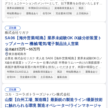
グコミュニケーションのメンバーとして、以下業務をお任せいたします。
【詳細】■年間/半期計画策定(ブランド、製品、PR、デジタル、イベント
業界未経験歓迎
年間休日120日以上
資格取得支援あり
英語
の統合) ■進行管理(他部署所属のデザイナー、広報と連携→制作/PR/デジ
時短勤務あり
退職金あり
在宅OK
完全週休2日制
土日祝休み
タル/メディアの進行、成果レビュー)■意思決定ファシリテーション(会議
服装自由
設計、アジェンダ/判断基準の明確化、合意形成)■対外窓口(海外法人、海
外販売代理店、展示施工会社、メディア)■品質管理(メッセージ一貫性、法
正社員
務/表示確認、ブランドガイド遵守等)■効果測定と改善(マーケティング活
株式会社リガク
動における主要KPIの設定・計測・レポート)■予算管理 など 募集職種 MG
SA06【海外営業/昭島】業界未経験OK /X線分析装置ト
04【グローバル・マーケティングコミュニケーション】メンバークラス
ップメーカー 機械/電気/電子製品法人営業
23万円～55万円
月給
東京都昭島市
企業名 株式会社リガク 求人名 SA06【海外営業/昭島】業界未経験OK◎／
X線分析装置トップメーカー 仕事の内容 半導体ウエハー向けの薄膜膜厚・
表面評価用X線装置の海外営業を担当しいただきます。米国や韓国などの
半導体メーカーや製造装置メーカーへの直接販売および現地代理店の支援
年間休日120日以上
資格取得支援あり
英語
時短勤務あり
退職金あり
を通じ、事業拡大を牽引する役割です。 お持ちの技術営業経験を活かし、
在宅OK
完全週休2日制
土日祝休み
服装自由
ご活躍いただくことを期待します。 【詳細】製品紹介、仕様打合せ、見
積、受注や売上管理など営業活動全般。必要に応じて代理店・顧客訪問、
学会・展示会等への出張(海外月0～1回程度)を行い、市場調査や販売戦略
正社員
の立案・実行も担います。 【教育】最初の半年から1年は国内営業として
コカ・コーラボトラーズジャパン株式会社
製品知識を深め、先輩との同行OJTを通じて装置に慣れていただくため、
山梨【白州工場_製造職】最新鋭の製造ライン/最新技術
海外営業未経験でも安心です。 募集職種 SA06【海外営業/昭島】業界未経
に触れられる環境 製造オペレーター/ラインマネージャ
験OK◎／X線分析装置トップメーカー