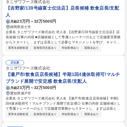
タニザワフーズ株式会社
【吉野家/139号線富士伝法店】店長候補 飲食店長/支配
人
23万円～32万5000円
月給
静岡県富士市
企業名 タニザワフーズ株式会社 求人名 【吉野家/139号線富士伝法店】店
長候補 仕事の内容 ■店舗候補として専属トレーナーのもとで店舗運営業務
からスタートし、まずは店長として必要なマネジメントを学び、キャリア
を目指して頂きます。入社2年を目途に店長登用されるように教育をして
業界未経験歓迎
資格取得支援あり
時短勤務あり
退職金あり
いきます。 その後はSI（複数店舗管理責任者）やユニットマネジャー・エ
リアマネージャー・店舗開発業務などのキャリアパスが用意されていま
す。 ★順調に店舗拡大が進んでおり増員採用となります。★ 【教育研
正社員
修】未経験の方でも安心して働き始められるようブランドごとにマニュア
タニザワフーズ株式会社
ルやタブレット端末を使用した動画を併用したトレーニングが受けれま
【瀬戸市/飲食店店長候補】半期1回4連休取得可!マルチ
す。 募集職種 【吉野家/139号線富士伝法店】店長候補
ブランド展開で安定感 飲食店長/支配人
23万円～32万5000円
月給
愛知県瀬戸市
企業名 タニザワフーズ株式会社 求人名 【瀬戸市/飲食店店長候補】半期1
回4連休取得可！マルチブランド展開で安定感◎ 仕事の内容 店舗候補とし
て専属トレーナーのもとで店舗運営業務からスタートし、まずは店長とし
て必要なマネジメントを学び、キャリアを目指して頂きます。★入社2年
業界未経験歓迎
資格取得支援あり
時短勤務あり
退職金あり
を目途に店長登用されるように教育をしていきます。 その後はSI（複数店
舗管理責任者）やユニットマネジャー・エリアマネージャー・店舗開発業