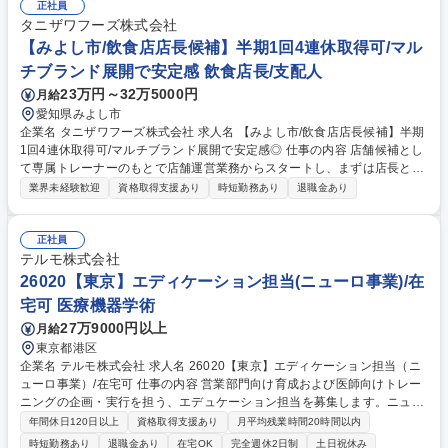
品加工など■土木/林業/解体業者などのお客様への現場訪問、定期点検や各
正社員
部修理をお任せします。【働き方】エリアごとの顧客を担当いただくた
タニザワフーズ株式会社
め、出張は年に1～2回程度。夜勤対応はほとんどありません。【定着率】
【みよし市/飲食店店長候補】半期1回4連休取得可/マル
エンジニア離職率4.8%（2021年度実績）※エンジニア平均有給取得日数
チブランド展開で安定感 飲食店長/支配人
は13.4日/年。ワークライフバランスが充実した働き方です。 募集職種 ★
23万円～32万5000円
月給
【サービスエンジニア(山梨)】建機世界シェアNo.1/働きやすさ◎/年休125
日
愛知県みよし市
企業名 タニザワフーズ株式会社 求人名 【みよし市/飲食店店長候補】半期
1回4連休取得可/マルチブランド展開で安定感◎ 仕事の内容 店舗候補とし
て専属トレーナーのもとで店舗運営業務からスタートし、まずは店長とし
て必要なマネジメントを学び、キャリアを目指して頂きます。★入社2年
業界未経験歓迎
資格取得支援あり
時短勤務あり
退職金あり
を目途に店長登用されるように教育をしていきます。 その後はSI（複数店
舗管理責任者）やユニットマネジャー・エリアマネージャー・店舗開発業
務などのキャリアパスが用意されています。 ★順調に店舗拡大が進んでお
正社員
り増員採用となります。★ 【教育研修】未経験の方でも安心して働き始め
テルモ株式会社
られるようブランドごとにマニュアルやタブレット端末を使用した動画を
26020【東京】エディケーション担当(ニューロ事業)/在
併用したトレーニングが受けれます。 募集職種 【みよし市/飲食店店長候
宅可 医療機器学術
補】半期1回4連休取得可/マルチブランド展開で安定感◎
27万9000円以上
月給
東京都港区
企業名 テルモ株式会社 求人名 26020【東京】エディケーション担当（ニ
ューロ事業）/在宅可 仕事の内容 営業部門向け育成および医師向けトレー
ニングの企画・実行を担う、エデュケーション担当を募集します。ニュー
ロ事業のさらなる成長に向けて、営業部門の育成強化と社内・医師向けの
年間休日120日以上
資格取得支援あり
月平均残業時間20時間以内
教育機能強化がミッションです ●営業部門向けの製品・疾患・治療に関す
時短勤務あり
退職金あり
在宅OK
完全週休2日制
土日祝休み