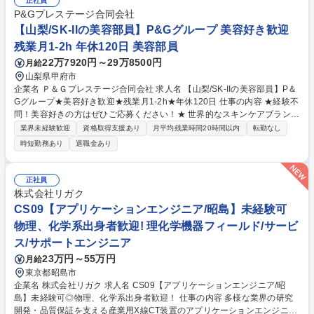
正社員
域の需要・シェア・展望を把握し、SWOT分析などを通じて販売戦略に反
P&Gプレステージ合同会社
映・将来の拡販戦略や新製品ロードマップを策定し、開発部門と連携して
【山梨/SK-IIの美容部員】P&Gグループ 美容好き歓迎
実行 等 募集職種 【新横浜】コネクタ製品のプロダクトマーケティング/福
残業月1-2h 年休120日 美容部員
利厚生充実
22万7920円～29万8500円
月給
山梨県甲府市
企業名 Ｐ＆Ｇプレステージ合同会社 求人名 【山梨/SK-IIの美容部員】P＆
Gグループ★美容好き歓迎★残業月1-2h★年休120日 仕事の内容 ★経験不
問！美容好きの方はぜひご応募ください！★ 世界的なスキンケアブランド
SK-IIの美容部員(SE：スキンエキスパート)として、化粧品のカウンセリン
業界未経験歓迎
資格取得支援あり
月平均残業時間20時間以内
転勤なし
グ販売をお任せします！ ≪SK-IIの接客について≫ ビューティトークで盛
時短勤務あり
退職金あり
り上がり、お客様目線での接客頂きます。 お客様に共感し、疑問に対して
丁寧にお答えしていくスタンスが大切です。自社製品の知識にとどまら
ず、幅広く美容知識や流行にアンテナを張り、商品以外のことでも気軽に
正社員
質問ができる、友達のような親しみやすい存在を目指します。≪評価につ
株式会社リガク
いて≫定量と定性の両方で、自己評価と上長評価を摺合せて決定。頑張り
CS09【アプリケーションエンジニア/昭島】未経験可
が報われる環境です！ 募集職種 【山梨/SK-IIの美容部員】P＆Gグループ
物理、化学系出身者歓迎! 理化学機器フィールド/サービ
★美容好き歓迎★残業月1-2h★年休120日
ス/サポートエンジニア
23万円～55万円
月給
東京都昭島市
企業名 株式会社リガク 求人名 CS09【アプリケーションエンジニア/昭
島】未経験可◎物理、化学系出身者歓迎！ 仕事の内容 多様な業界の研究
開発・品質保証を支える産業用X線CT装置のアプリケーションエンジニ