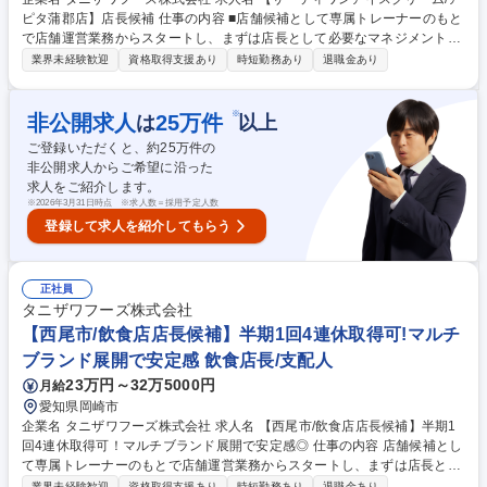
ピタ蒲郡店】店長候補 仕事の内容 ■店舗候補として専属トレーナーのもと
で店舗運営業務からスタートし、まずは店長として必要なマネジメントを
学び、キャリアを目指して頂きます。入社2年を目途に店長登用されるよ
業界未経験歓迎
資格取得支援あり
時短勤務あり
退職金あり
うに教育をしていきます。 その後はSI（複数店舗管理責任者）やユニット
マネジャー・エリアマネージャー・店舗開発業務などのキャリアパスが用
意されています。 ★順調に店舗拡大が進んでおり増員採用となります。★
※
非公開求人
25
万件
は
以上
【教育研修】未経験の方でも安心して働き始められるようブランドごとに
ご登録いただくと、約
25
万件の
マニュアルやタブレット端末を使用した動画を併用したトレーニングが受
非公開求人からご希望に沿った
けれます。 募集職種 【サーティワンアイスクリーム/アピタ蒲郡店】店長
求人をご紹介します。
候補
※
2026年3月31日時点 ※求人数＝採用予定人数
登録して求人を紹介してもらう
正社員
タニザワフーズ株式会社
【西尾市/飲食店店長候補】半期1回4連休取得可!マルチ
ブランド展開で安定感 飲食店長/支配人
23万円～32万5000円
月給
愛知県岡崎市
企業名 タニザワフーズ株式会社 求人名 【西尾市/飲食店店長候補】半期1
回4連休取得可！マルチブランド展開で安定感◎ 仕事の内容 店舗候補とし
て専属トレーナーのもとで店舗運営業務からスタートし、まずは店長とし
て必要なマネジメントを学び、キャリアを目指して頂きます。★入社2年
業界未経験歓迎
資格取得支援あり
時短勤務あり
退職金あり