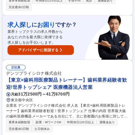
ビジネスパートナーとなる協力会社開拓、製品シリーズのマネージメント
業界未経験歓迎
年間休日120日以上
学歴不問
英語
退職金あり
をお任せします。 ■同軸コネクタのエキスパートとしてグローバル＆ロー
完全週休2日制
カル市場の需要、競合分析■サプライヤー各社とスペック、価格に関する
折衝■販売促進ツールの作成・改善■新製品開発において、企画立案からリ
リースまでのプロジェクトマネジメント■売上・利益最大化の計画策定■営
求人探し
お困り
に
ですか？
業フォーキャスト情報収集、製造キャパシティ計画、コストダウン活動■
業界トップクラスの求人件数から
ターゲット顧客・マーケットプラン策定■営業・FAEへのトレーニング 募
あなたの力を最大限に発揮できる
集職種 【福岡】プロダクトマーケティング(同軸コネクタ)/年間休日125日
求人探しをお手伝いします。
アドバイザーに相談する
正社員
デンツプライシロナ株式会社
【東京×歯科用医療製品トレーナー】歯科業界経験者歓
迎!世界トップシェア 医療機器法人営業
31万2500円～41万6700円
月給
東京都中央区
企業名 デンツプライシロナ株式会社 求人名 【東京×歯科用医療製品トレ
ーナー】歯科業界経験者歓迎！世界トップシェア 仕事の内容 世界最大級
の歯科医療機器メーカーである当社にて、主に首都圏のお客様に対して最
先端の歯科用CAD/CAMシステム「セレック」の導入支援や操作指導をご
業界未経験歓迎
副業・WワークOK
年間休日120日以上
退職金あり
担当いただきます。 ■導入前後のお客様への操作トレーニング実施 ■セレ
完全週休2日制
土日祝休み
ック等の製品設置サポート ■展示会やセミナーでの製品説明・実演 ■顧客