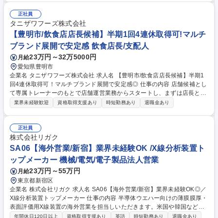
る正しい情報を提供すること■適正な使用方法の普及を通じて医療現場に
貢献すること■製品、サービスの提供を通じて医療現場の改題を解決する
正社員
こと【採用背景】■事業拡大に伴う営業人員の拡充【職場の雰囲気】■業務
タニザワフーズ株式会社
を通じた「感動」と「成長」を大事にする職場。個人活動の総和ではな
【豊明市/飲食店店長候補】半期1回4連休取得可!マルチ
く、チーム活動を重視した風土。 募集職種 9【医療機器営業】大手医療機
ブランド展開で安定感 飲食店長/支配人
器メーカー/心臓血管カンパニー/勤務地相談可
23万円～32万5000円
月給
愛知県豊明市
企業名 タニザワフーズ株式会社 求人名 【豊明市/飲食店店長候補】半期1
回4連休取得可！マルチブランド展開で安定感◎ 仕事の内容 店舗候補とし
て専属トレーナーのもとで店舗運営業務からスタートし、まずは店長とし
て必要なマネジメントを学び、キャリアを目指して頂きます。★入社2年
業界未経験歓迎
資格取得支援あり
時短勤務あり
退職金あり
を目途に店長登用されるように教育をしていきます。 その後はSI（複数店
舗管理責任者）やユニットマネジャー・エリアマネージャー・店舗開発業
務などのキャリアパスが用意されています。 ★順調に店舗拡大が進んでお
正社員
り増員採用となります。★ 【教育研修】未経験の方でも安心して働き始め
株式会社リガク
られるようブランドごとにマニュアルやタブレット端末を使用した動画を
SA06【海外営業/新宿】業界未経験OK /X線分析装置ト
併用したトレーニングが受けれます。 募集職種 【豊明市/飲食店店長候
ップメーカー 機械/電気/電子製品法人営業
補】半期1回4連休取得可！マルチブランド展開で安定感◎
23万円～55万円
月給
東京都新宿区
企業名 株式会社リガク 求人名 SA06【海外営業/新宿】業界未経験OK◎／
X線分析装置トップメーカー 仕事の内容 半導体ウエハー向けの薄膜膜厚・
表面評価用X線装置の海外営業を担当しいただきます。米国や韓国などの
半導体メーカーや製造装置メーカーへの直接販売および現地代理店の支援
年間休日120日以上
資格取得支援あり
英語
時短勤務あり
退職金あり