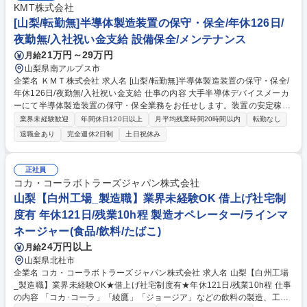
KMT株式会社
[山梨/転勤無]半導体製造装置の保守・保全/年休126日/
夜勤無/入社祝い金支給 設備保全/メンテナンス
21万円～29万円
月給
山梨県南アルプス市
企業名 ＫＭＴ株式会社 求人名 [山梨/転勤無]半導体製造装置の保守・保全/
年休126日/夜勤無/入社祝い金支給 仕事の内容 大手半導体デバイスメーカ
ーにて半導体製造装置の保守・保全業務をお任せします。装置の安定稼働
を維持し、高品質な半導体製品を安定的に製造するために、装置の点検、
業界未経験歓迎
年間休日120日以上
月平均残業時間20時間以内
転勤なし
メンテナンス、修理、改善等を行う仕事です。 【具体的な業務内容】※経
退職金あり
完全週休2日制
土日祝休み
験・スキルに応じて段階的にお任せします ■半導体製造装置等の定期メン
テナンス ■定期的なパーツ交換、クリーニング作業 ■故障個所の特定及び
修理 など ※基本的にクリーンルーム内作業での作業となります。冷暖房
正社員
も完備されており、1年を通じて快適に業務に臨める環境です ※月に数回
コカ・コーラボトラーズジャパン株式会社
宿泊を伴う出張が発生する可能性があります（長野県・青森県） 募集職種
山梨【白州工場_製造職】業界未経験OK 借上げ社宅制
[山梨/転勤無]半導体製造装置の保守・保全/年休126日/夜勤無/入社祝い金
度有 年休121日/残業10h程 製造オペレーター/ラインマ
支給
ネージャー(食品/飲料/たばこ)
24万円以上
月給
山梨県北杜市
企業名 コカ・コーラボトラーズジャパン株式会社 求人名 山梨【白州工場
_製造職】業界未経験OK★借上げ社宅制度有★年休121日/残業10h程 仕事
の内容 「コカ･コーラ」「綾鷹」「ジョージア」などの飲料の製造、工場