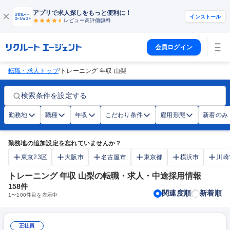
アプリで求人探しをもっと便利に！
インストール
レビュー高評価
無料
会員ログイン
/
転職・求人トップ
トレーニング 年収 山梨
検索条件を設定する
勤務地
職種
年収
こだわり条件
雇用形態
新着のみ
勤務地の追加設定を忘れていませんか？
東京23区
大阪市
名古屋市
東京都
横浜市
川崎
トレーニング 年収 山梨の転職・求人・中途採用情報
158
件
関連度順
新着順
1
〜
100
件目を表示中
正社員