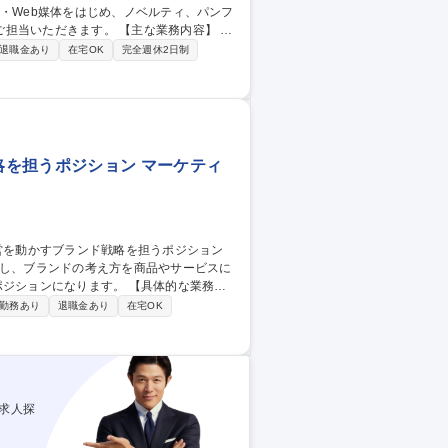
す。 【主な業務内容】 ■
ustrator・Photoshopを用いたDTP・
退職金あり
在宅OK
完全週休2日制
ジュール管理■社内各部署・外部制作会社と
管理、入稿データ作成■動画コンテンツの簡
・Web媒体の広告制作に横断的に関われるポジション
を担うポジション マーケティ
定し、ブランドの考え方を商品やサービスに
ります。 【具体的な業務内
トの抽出と、ターゲット・ポジショニング・
勤務あり
退職金あり
在宅OK
装■開発・営業・クリエイティブと連携した
エコノミクス管理とブランドエクイティ向上の
求人探