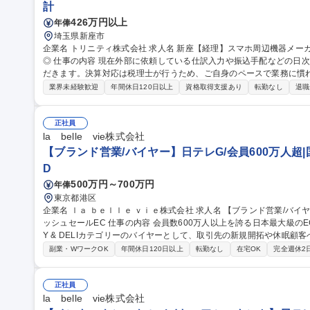
計
426万円以上
年俸
埼玉県新座市
企業名 トリニティ株式会社 求人名 新座【経理】スマホ周辺機器メーカー/仕訳から資金繰りまで挑戦可能/転勤無
◎ 仕事の内容 現在外部に依頼している仕訳入力や振込手配などの日次業務を引き取り、経理実務を担当していた
だきます。決算対応は税理士が行うため、ご自身のペースで業務に慣
予定です。 【具体的には】 (1)日次業務：入出金管理、伝票仕訳、振込手配など。外部委託中の実務を引き取り、
業界未経験歓迎
年間休日120日以上
資格取得支援あり
転勤なし
退職
数字のリアルタイム化を進めます。(2)決算対応サポート：月次・年
ータの共有・連携を行います。(3)将来的な業務：知識や意欲に応じて
境です。 募集職種 新座【経理】スマホ周辺機器メーカー/仕訳から
正社員
la belle vie株式会社
【ブランド営業/バイヤー】日テレG/会員600万人超
D
500万円～700万円
年俸
東京都港区
企業名 ｌａ ｂｅｌｌｅ ｖｉｅ株式会社 求人名 【ブランド営業/バイヤー】日テレG/会員600万人超|国内最大フラ
ッシュセールEC 仕事の内容 会員数600万人以上を誇る日本最大級のECサイトを展開する当社にて、HOME, CIT
Y & DELIカテゴリーのバイヤーとして、取引先の新規開拓や休眠
せします。 ■ブランドの新規開拓や交渉 ■展示会での新規発掘や市場調査 ■購買データを活かした新カテゴリーの
副業・WワークOK
年間休日120日以上
転勤なし
在宅OK
完全週休2
提案 ■将来的なチームマネジメント 【仕事の魅力】多様なブランド
が身につきます。自らの提案でサービスを拡大する手応えや、在庫廃
いがあります。 募集職種 【ブランド営業/バイヤー】日テレG/
正社員
la belle vie株式会社