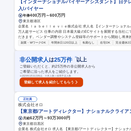
【インターナショナルバイヤーアシスタント】日テレG
入/バイヤー
400万円～600万円
年俸
東京都港区
企業名 ｌａ ｂｅｌｌｅ ｖｉｅ株式会社 求人名 【インターナショナルバイヤーアシスタント】日テレG/会員600
万人超サービス 仕事の内容 日本最大級のECサイトを展開する当社にて海外ブランドの仕入れ・販売を支えていた
だきます。ベンダー調整やシステム登録等のサポートから開始し将来
ップが可能です。 ■輸入実務やMD販売のサポート ■商品販売に伴う各種システム登録、データ入力・管理 ■海外
副業・WワークOK
年間休日120日以上
転勤なし
在宅OK
完全週休2
ベンダーとのメール中心のやり取り ■発注業務、納期・出荷・在庫の
ト ■社内関連部署との連携 【仕事の魅力】海外ECの商流を広く学び
挑戦できる環境です。 募集職種 【インターナショナルバイ
※
非公開求人
25
万件
は
以上
ご登録いただくと、約
25
万件の非公開求人から
ご希望に沿った求人をご紹介します。
※
2026年3月31日時点 ※求人数＝採用予定人数
登録して求人を紹介してもらう
正社員
株式会社オロ
【東京都/アートディレクター】ナショナルクライア
62万円～93万3000円
月給
東京都目黒区
企業名 株式会社オロ 求人名 【東京都/アートディレクター】ナショナルクライアントを担当 仕事の内容 ■ナショ