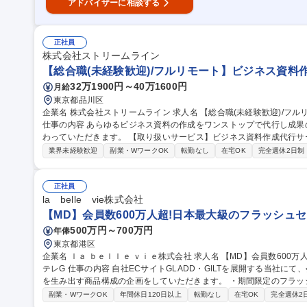
アドバイザーに相談する
正社員
株式会社ストリームライン
【総合職(未経験歓迎)/フルリモート】ビジネス資料
32万1900円～40万1600円
月給
東京都品川区
企業名 株式会社ストリームライン 求人名 【総合職(未経験歓迎)/フルリモート】ビジネス資料作成が得意な方へ
仕事の内容 あらゆるビジネス資料の作成をワンストップで代行し成
わっていただきます。 【取り扱いサービス】ビジネス資料作成代行サービス
対応（ヒアリング～提案、見積り等） ■受注後の企画構成業務（お客
業界未経験歓迎
副業・WワークOK
転勤なし
在宅OK
完全週休2日制
の検討、プロジェクト管理）などをお任せします。 ※既存・新規半々
題解決に集中できます） ※平均5～10件程度のプロジェクトを担当。1
ザイナー1名程度が担当します。 募集職種 【総合職
正社員
la belle vie株式会社
【MD】会員数600万人超!日本最大級のフラッシュセー
500万円～700万円
年俸
東京都港区
企業名 ｌａ ｂｅｌｌｅ ｖｉｅ株式会社 求人名 【MD】会員数600万人超！日本最大級のフラッシュセールEC/日
テレG 仕事の内容 自社ECサイトGLADD・GILTを展開する当社にて、会員様とパートナーブランド様双方に利益
を生み出す商品構成の企画をしていただきます。 ・期間限定のフラッシュセールを月間約60～100イベント担
当・国内外のブランド様との関係構築、出店交渉パートナーブランド
副業・WワークOK
年間休日120日以上
転勤なし
在宅OK
完全週休2
★上記に加え、トレンドの調査やデータの分析を行います。 具体的