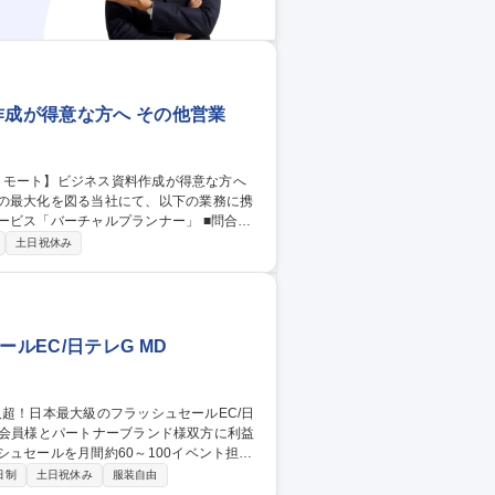
作成が得意な方へ その他営業
果の最大化を図る当社にて、以下の業務に携
「バーチャルプランナー」 ■問合せ
様の課題・要件の整理、資料の構成・文章等
土日祝休み
（ほぼ100％インバウンド対応のため、課
PJTに対しコンサルティング営業1名とデ
(未経験歓迎)/フルリモート】ビジネス資料作成が得意な方へ
ルEC/日テレG MD
様への注文、報告、プレゼン、数値管理等
日制
土日祝休み
服装自由
には、カテゴリ別に各アイテムの実績分析を