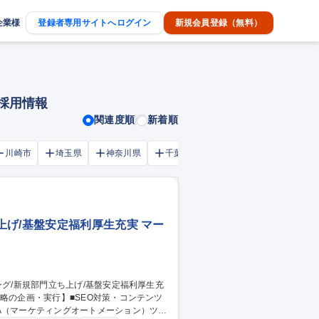
企業様
登録者専用サイトへログイン
新規会員登録（無料）
途採用情報
関連度順
新着順
川崎市
埼玉県
神奈川県
千葉市
大阪府
千葉県
げ/基盤安定福利厚生充実 マー
A（マーケティングオートメーション）ツー