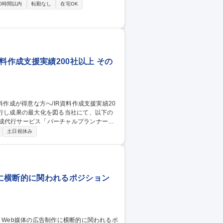
0時間以内
転勤なし
在宅OK
テンツ制作・情報発信】■技術系ブログ記事
運用など 募集職種 【大阪フル
料作成支援実績200社以上 その
作成代行サービス「バーチャルプランナー」
務（お客様の課題・要件の整理、資料の構
土日祝休み
・新規半々（ほぼ100％インバウンド対応
トを担当。1PJTに対しコンサルティング営
に横断的に関われるポジション