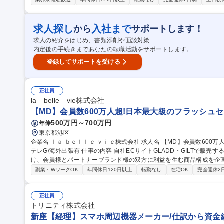
インの決定 クライアントとの直接対話は少なく、デザイン実務に集
囲】当社の指定する業務 募集職種 DTPデザイナー【パンフレ
求人探し
入社まで
から
サポートします！
求人の紹介をはじめ、書類添削や面談対策
内定後の手続きまであなたの転職活動をサポートします。
登録してサポートを受ける
正社員
la belle vie株式会社
【MD】会員数600万人超!日本最大級のフラッシュセー
500万円～700万円
年俸
東京都港区
企業名 ｌａ ｂｅｌｌｅ ｖｉｅ株式会社 求人名 【MD】会員数600万人超！日本最大級のフラッシュセールEC/日
テレG/海外出張有 仕事の内容 自社ECサイトGLADD・GILTで販売するファッション商材を、海外にて直接買い付
け、会員様とパートナーブランド様の双方に利益を生む商品構成を企画していただき
社サイト内でのMD構成・販売戦略・効果検証まで、一気通貫で担当します
副業・WワークOK
年間休日120日以上
転勤なし
在宅OK
完全週休2
ュセール（月間約60～80件）の担当（委託＋買取のセレクション。買
がドメスティック）■国内外ブランドとの関係構築・交渉、海外ベンダ
ナーブランドへの発注、報告、プレゼン、数値管理（売上・粗利・在庫） 募集職種 【MD】会員数600万人
正社員
本最大級のフラッシュセールEC/日テレG/海外出張有
トリニティ株式会社
新座【経理】スマホ周辺機器メーカー/仕訳から資金繰