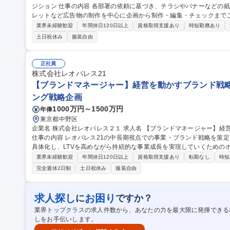
ジション 仕事の内容 各部署の依頼に基づき、チラシやバナーなどの紙・Web媒体をはじめ、ノベルティ、パンフ
レットなど広告物の制作を中心に企画から制作・編集・チェックまでご担当いただきま
広告物(チラシ,バナー,ノベルティ,Web用素材等)の制作・編集※制作業務はIll
業界未経験歓迎
年間休日120日以上
資格取得支援あり
時短勤務あり
Web素材制作が中心となります。■パンフレット等の制作進行・スケ
土日祝休み
服装自由
の調整・連携■広告物の内容・表現チェック、修正対応■制作データの
単な制作・編集業務 募集職種 【インハウスデザイナー】紙
正社員
株式会社レオパレス21
【ブランドマネージャー】経営を動かすブランド戦略
ング戦略企画
1000万円～1500万円
年俸
東京都中野区
企業名 株式会社レオパレス２１ 求人名 【ブランドマネージャー】経営を動かすブランド戦略を担うポジション
仕事の内容 レオパレス21の中長期視点での事業・ブランド戦略を策
具体化し、LTVを高めながら持続的な事業成長を実現していくためのポジションにな
容】■データ駆動型の事業・ブランド基本戦略の策定 ■顧客インサイ
業界未経験歓迎
年間休日120日以上
資格取得支援あり
転勤なし
時短
中長期ブランド目標の定義■ブランド哲学に基づく4P戦略の設計・実
完全週休2日制
土日祝休み
服装自由
「ブランドを体現するプロダクト／UX」の具現化■LTV・ユニット
両立■新規事業・サービスの0→1立ち上げ完遂 募集職種 【ブランドマネージャー】経営を動かすブランド戦略を
担うポジション
求人探し
お困り
に
ですか？
業界トップクラスの求人件数から、あなたの力を最大限に発揮できる
しをお手伝いします。