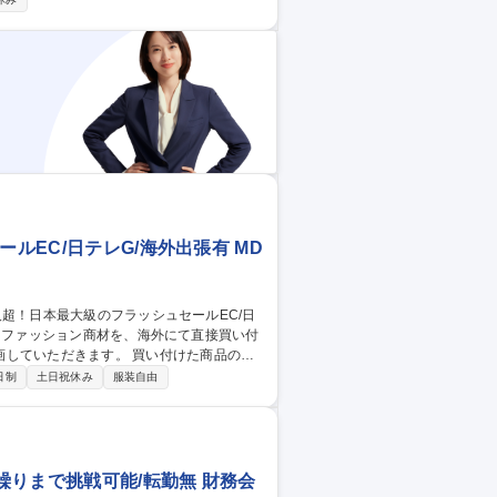
中できるスタイルです。【業務内容の変更範
ット・チラシ等/年俸450万～】
ルEC/日テレG/海外出張有 MD
ます。 買い付けた商品の自
。■GILT・GLADDで展開するフラッシ
日制
土日祝休み
服装自由
取の内訳は約7割がインポート商材、約3割
ーの新規開拓・アライアンス構築■パート
超！日
りまで挑戦可能/転勤無 財務会