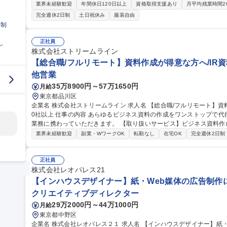
ルの運用 ■Web広告運用（Google広告・SNS広告） 【営業支援・売上貢献】■獲得リードの質向上・商談化率改
業界未経験歓迎
年間休日120日以上
資格取得支援あり
月平均残業時間2
善■営業資料・提案書の作成支援■顧客データ分析・改善提案 【コン
完全週休2日制
土日祝休み
服装自由
の企画・執筆 ■ホワイトペーパー・事例資料の制作■SNS（LinkedIn・YouTube）
日制
リモート】マーケティング/新規部門立ち上げ/基盤安定福利厚生充実◎
正社員
し
株式会社ストリームライン
【総合職/フルリモート】資料作成が得意な方へ/IR資
他営業
35万8900円～57万1650円
月給
東京都品川区
企業名 株式会社ストリームライン 求人名 【総合職/フルリモート】資料作成が得意な方へ/IR資料作成支援実績20
0社以上 仕事の内容 あらゆるビジネス資料の作成をワンストップで代行し成果の最大化を図る当社にて、以下の
業務に携わっていただきます。 【取り扱いサービス】ビジネス資料
■問合せ対応（ヒアリング～提案、見積り等） ■受注後の企画構成業
業界未経験歓迎
副業・WワークOK
転勤なし
在宅OK
完全週休2日制
成・文章等の検討、プロジェクト管理）などをお任せします。 ※既存
のため、課題解決に集中できます） ※平均5～10件程度のプロジェク
業1名とデザイナー1名程度が担当します。 募集職種 【総合職/フルリモート】資料作成が得意な方へ/IR資料作成
正社員
支援実績200社以上
株式会社レオパレス21
【インハウスデザイナー】紙・Web媒体の広告制作
クリエイティブディレクター
29万2000円～44万1000円
月給
東京都中野区
企業名 株式会社レオパレス２１ 求人名 【インハウスデザイナー】紙・Web媒体の広告制作に横断的に関われるポ