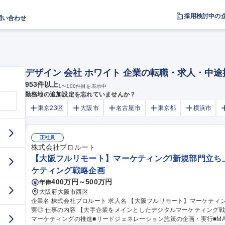
採用検討中の
問い合わせ
デザイン 会社 ホワイト 企業の転職・求人・中
953
件以上
1
〜
100
件目を表示中
勤務地の追加設定を忘れていませんか？
東京23区
大阪市
名古屋市
東京都
横浜市
正社員
株式会社プロルート
【大阪フルリモート】マーケティング/新規部門立ち上
ケティング戦略企画
400万円～500万円
年俸
大阪府大阪市西区
企業名 株式会社プロルート 求人名 【大阪フルリモート】マーケティング/新規部門立ち上げ/基盤安定福利厚生充
実◎ 仕事の内容 【大手企業をメインとしたデジタルマーケティング戦略の企画・実行】■SEO対策・コンテンツ
マーケティングの推進■リードジェネレーション施策の企画・実行■M