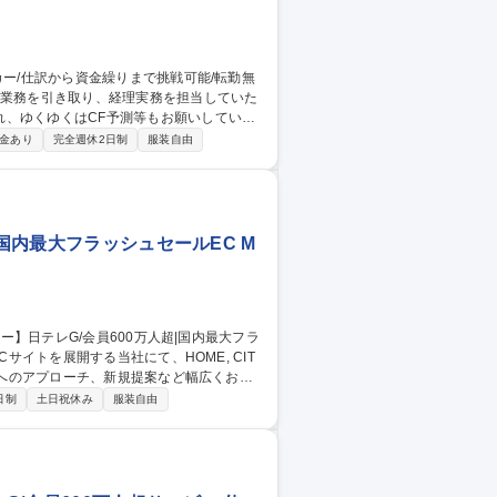
れ、ゆくゆくはCF予測等もお願いしていく
金あり
完全週休2日制
服装自由
次決算の帳票作成は税理士が担当。必要なデ
、CF予測や資金繰り管理にも挑戦できる環
資金繰りまで挑戦可能/転勤無◎
|国内最大フラッシュセールEC M
顧客へのアプローチ、新規提案など幅広くお任
日制
土日祝休み
服装自由
との折衝を通じ、型にはまらない課題解決力
棄という社会課題解決に貢献できるやりが
会員600万人超|国内最大フラッシュセールEC