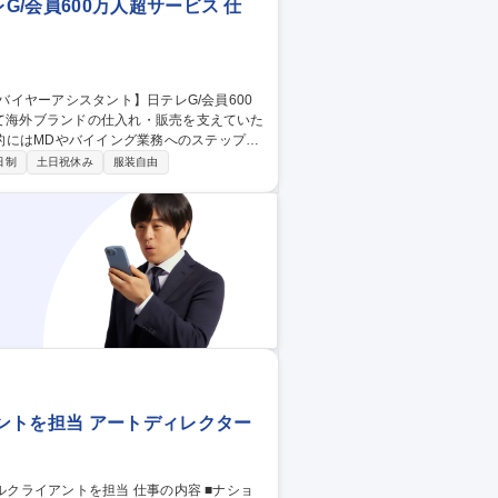
/会員600万人超サービス 仕
的にはMDやバイイング業務へのステップア
日制
土日祝休み
服装自由
確認対応 ■売上や在庫などの数値管理サポー
、将来は海外出張やバイイング、新規開拓へ
ヤーアシスタント】日テレG/会員600万人超サービス
ントを担当 アートディレクター