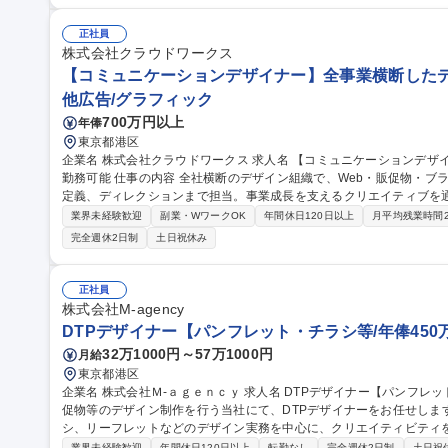
行い、プライス設定や、SKU毎の数量計画ならびに適正在庫を主に分
繋げます。 募集職種 【MD】会員数600万人超！日本最大級のフラ
正社員
株式会社クラウドワークス
【コミュニケーションデザイナー】全事業横断したデ
他広告/グラフィック
700万円以上
年俸
東京都港区
企業名 株式会社クラウドワークス 求人名 【コミュニケーションデザイナー】全事業横断したデザイン組織/在宅
勤務可能 仕事の内容 全社横断のデザイン組織で、Web・販促物・ブランドクリエイティブの企画・制作から要件
定義、ディレクションまで担当。事業成長を支えるクリエイティブを
ます。 【詳細】■クリエイティブ制作：Webサイト・LP・販促物・キービジュアル・ロゴ・空間デザインなどの
業界未経験歓迎
副業・WワークOK
年間休日120日以上
月平均残業時間
企画・制作を担当。■ディレクション：事業部や経営層と連携し、要
完全週休2日制
土日祝休み
リード。■ブランド構築：全社共通のデザインガイドライン・VIの策
価値向上を推進します。【特徴】興味があれば、将来的にマネジメント業務
【コミュニケーションデザイナー】全事業横断したデザイン組織/在宅
正社員
株式会社M‐agency
DTPデザイナー【パンフレット・チラシ等/年俸450
32万1000円～57万1000円
月給
東京都港区
企業名 株式会社Ｍ‐ａｇｅｎｃｙ 求人名 DTPデザイナー【パンフレット・チラシ等/年俸450万～】 仕事の内容 販
促物等のデザイン制作を行う当社にて、DTPデザイナーをお任せしま
シ、リーフレットなどのデザイン実務を中心に、クリエイティビティを発
ンフレット、チラシ、リーフレット、会社案内等のデザイン制作■デ
業界未経験歓迎
年間休日120日以上
転勤なし
完全週休2日制
土日祝