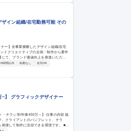
析し、ブランドサイドと展開商品の構成に
ッシュセールEC/日テレG
ザイン組織/在宅勤務可能 その
通じて、ブランド価値向上を推進いただき
20時間以内
転勤なし
在宅OK
件定義から制作進行・品質管理まで一貫して
定・運用を通じて、グループ全体のブランド
に関わることも可能です。 募集職種
勤務可能
万~】 グラフィックデザイナー
す。クライアントのパンフレット、チラ
揮して制作に没頭できる環境です。 ■パ
ィレクターと円滑に連携し、企画構成やデザ
休み