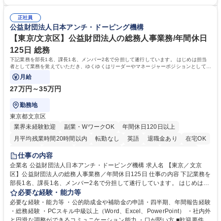
運営やその他総務業務全般 ※労務と総務を1：1の割合でお任せ。 入社後
【魅力・やりがい】森ビルGの安定基盤で労務から総務まで幅広く携われ
は部内のOJTを中心に、あなたの経験に合わせて不足している部分はいつ
ます。定型業務に留まらず、社内規定や人事制度の改定など会社のコア業
でも質問・相談できる環境が整っているため、安心して成長できます。 募
正社員
務に挑戦できるため、自身の成長と組織への貢献度をダイレクトに実感で
公益財団法人日本アンチ・ドーピング機構
集職種 【森ビルG】人事・総務◆賞与5ヶ月◆年休120日◆残業少なめ◆
きます。 残業少なめ、週1日リモート可など、ワークライフバランスを保
リモート可
ち長期活躍できる環境です。 「これまでの幅広い経験を活かし、長期的な
【東京/文京区】公益財団法人の総務人事業務/年間休日
キャリアを築きたい」という前向きな意欲と挑戦を全力で応援します。 学
125日 総務
歴・資格 学歴：大学院 大学 高専 短大 専修学校 高校 語学力： 資格：日商
下記業務を部長1名、課長1名、メンバー2名で分担して遂行しています。 はじめは担当
簿記検定1級 日商簿記検定2級 日商簿記検定3級
者として業務を覚えていただき、ゆくゆくはリーダーやマネージャーポジションとして活
躍いただくことを期待しています。
月給
27万円～35万円
勤務地
東京都文京区
業界未経験歓迎
副業・WワークOK
年間休日120日以上
月平均残業時間20時間以内
転勤なし
英語
退職金あり
在宅OK
賞与あり
育休あり
完全週休2日制
交通費支給
土日祝休み
仕事の内容
食事補助あり
企業名 公益財団法人日本アンチ・ドーピング機構 求人名 【東京／文京
区】公益財団法人の総務人事業務／年間休日125日 仕事の内容 下記業務を
部長1名、課長1名、メンバー2名で分担して遂行しています。 はじめは担
当者として業務を覚えていただき、ゆくゆくはリーダーやマネージャーポ
必要な経験・能力等
ジションとして活躍いただくことを期待しています。 【総務・人事グルー
必要な経験・能力等 ・公的助成金や補助金の申請・四半期、年間報告経験
プの業務内容】 ・人事制度関連 ・採用活動 ・教育研修の企画、実行 ・勤
・総務経験 ・PCスキル中級以上（Word、Excel、PowerPoint） ・社内外
怠管理 ・官公庁への各種提出 ・法定の会議運営（評議員会、理事会） ・
と円滑な調整ができるコミュニケーション能力 ・口が堅い方 ■歓迎要件