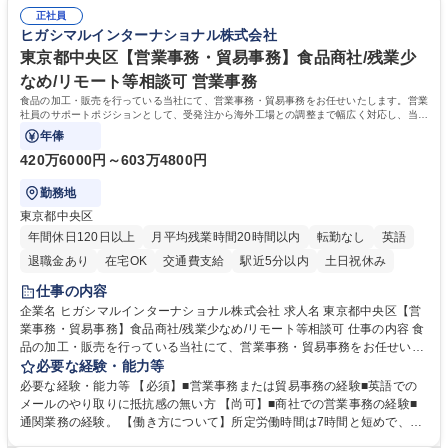
した。https://www.osakagas.co.jp/company/press/pr2024/1777576_564
表するインフラ企業 #ポテンシャル採用
正社員
72.html ■エネルギーセキュリティの不安定化や気候変動による自然災害の
ヒガシマルインターナショナル株式会社
甚大化など、これまで以上に社会課題解決の重要性が高まっています。
「未来の日常」の創造に向けて持続可能な社会の実現に貢献してまいりま
東京都中央区【営業事務・貿易事務】食品商社/残業少
す。 学歴・資格 学歴：大学院 大学 語学力： 資格：
なめ/リモート等相談可 営業事務
食品の加工・販売を行っている当社にて、営業事務・貿易事務をお任せいたします。営業
社員のサポートポジションとして、受発注から海外工場との調整まで幅広く対応し、当社
事業の根幹を支えていただきます。
年俸
420万6000円～603万4800円
勤務地
東京都中央区
年間休日120日以上
月平均残業時間20時間以内
転勤なし
英語
退職金あり
在宅OK
交通費支給
駅近5分以内
土日祝休み
仕事の内容
企業名 ヒガシマルインターナショナル株式会社 求人名 東京都中央区【営
業事務・貿易事務】食品商社/残業少なめ/リモート等相談可 仕事の内容 食
品の加工・販売を行っている当社にて、営業事務・貿易事務をお任せいた
します。営業社員のサポートポジションとして、受発注から海外工場との
必要な経験・能力等
調整まで幅広く対応し、当社事業の根幹を支えていただきます。 ■受発注
必要な経験・能力等 【必須】■営業事務または貿易事務の経験■英語での
業務、請求書発行 ■海外工場とのスケジュール調整 ■在庫管理 ■輸入書類
メールのやり取りに抵抗感の無い方 【尚可】■商社での営業事務の経験■
の確認・作成 ■配送手配 ■通関業者を通して行う輸出入業全般 ■倉庫との
通関業務の経験。 【働き方について】所定労働時間は7時間と短めで、残
倉入れ調整等 ※ゼネラリストとしてのキャリアアップを目指すことが可能
業も月平均20時間以下です。時差出勤制度や週1日のリモート勤務も相談