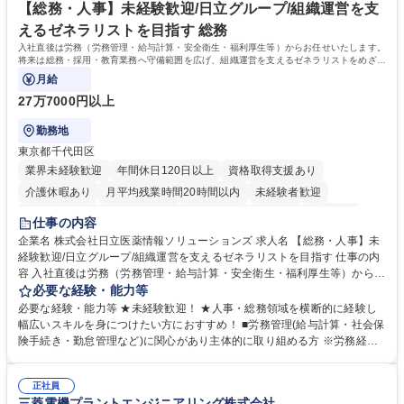
を込めてコミュニケーションをとりながら広報関連業務を行っておりま
【総務・人事】未経験歓迎/日立グループ/組織運営を支
す。 学歴・資格 学歴：大学院 大学 高専 短大 専修学校 高校 語学力： 資
えるゼネラリストを目指す 総務
格：
入社直後は労務（労務管理・給与計算・安全衛生・福利厚生等）からお任せいたします。
将来は総務・採用・教育業務へ守備範囲を広げ、組織運営を支えるゼネラリストをめざせ
ます。
月給
27万7000円以上
勤務地
東京都千代田区
業界未経験歓迎
年間休日120日以上
資格取得支援あり
介護休暇あり
月平均残業時間20時間以内
未経験者歓迎
住宅手当あり
時短勤務あり
退職金あり
在宅OK
賞与あり
仕事の内容
育休あり
完全週休2日制
交通費支給
土日祝休み
寮・社宅あり
企業名 株式会社日立医薬情報ソリューションズ 求人名 【総務・人事】未
経験歓迎/日立グループ/組織運営を支えるゼネラリストを目指す 仕事の内
容 入社直後は労務（労務管理・給与計算・安全衛生・福利厚生等）からお
任せいたします。将来は総務・採用・教育業務へ守備範囲を広げ、組織運
必要な経験・能力等
営を支えるゼネラリストをめざせます。 ・初期業務：労働時間管理、給与
必要な経験・能力等 ★未経験歓迎！ ★人事・総務領域を横断的に経験し
計算、社会保険対応、福利厚生管理、安全衛生、健康経営推進等をお任せ
幅広いスキルを身につけたい方におすすめ！ ■労務管理(給与計算・社会保
します。ご経験に応じて、休職者管理など、幅広く経験を積んでいただき
険手続き・勤怠管理など)に関心があり主体的に取り組める方 ※労務経験
ます。 ・将来的な広がり：総務・採用・教育・税務対応・経営企画等。
者は早期にご活躍いただけます。 ■チームで仕事を推進できる方■将来は
★メンバーがマンツーマンで丁寧に教えるため、ご経験が浅くても安心！
マネジメント職として活躍したい 【尚可】■人事、労務、採用、教育業務
幅広く経験を積みたい意欲がある方に最適な環境です。 募集職種 【総
正社員
のご経験 ■労務管理（給与計算・社会保険手続き・勤怠管理など）の経験
三菱電機プラントエンジニアリング株式会社
務・人事】未経験歓迎/日立グループ/組織運営を支えるゼネラリストを目