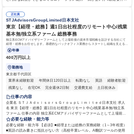
コンプライアンス ・内部規程やルールの管理、整備、文書管理 ・契約関
・採用業務経験 ・英語に抵抗がない方 ・営業経験 学歴・資格 学歴：大学
連 ・衛生管理 ・防災関連・公的助成金の管理・オフィス、ファシリティ
院 大学 高専 短大 専修学校 高校 語学力： 資格：
管理 ・福利厚生関連 ・職員からの問合せ、相談対応 ・その他日常の総務
正社員
STJAdvisorsGroupLimited日本支社
業務全般 募集職種 【東京／文京区】公益財団法人の総務人事業務／年間
休日125日
東京【経理・総務】週1日出社程度のリモート中心/残業
基本無/独立系ファーム 総務事務
独立系ECMアドバイザリーファームとして上場前後の資本市場戦略を設計する当社にて
経理・総務をお任せします。基礎的なバックオフィス業務からスタートし組織を支える専
任担当として広く活躍できる環境です。
年俸
400万円以上
勤務地
東京都千代田区
業界未経験歓迎
年間休日120日以上
転勤なし
英語
経験者歓迎
残業なし
在宅OK
完全週休2日制
交通費支給
土日祝休み
仕事の内容
企業名 ＳＴＪＡｄｖｉｓｏｒｓＧｒｏｕｐＬｉｍｉｔｅｄ日本支社 求人
名 東京【経理・総務】週1日出社程度のリモート中心/残業基本無/独立系
ファーム 仕事の内容 独立系ECMアドバイザリーファームとして上場前後
の資本市場戦略を設計する当社にて経理・総務をお任せします。基礎的な
必要な経験・能力等
バックオフィス業務からスタートし組織を支える専任担当として広く活躍
必要な経験・能力等 【必須】■経理または総務の実務経験（1～3年程度）
できる環境です。 ■日常経理、月次および年次決算サポート業務 ■本国
■英語の読み書きに抵抗がない方（高校卒業レベル。AI翻訳ツールの使用