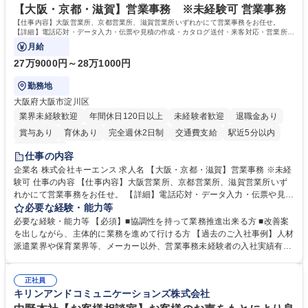
【大阪・京都・滋賀】営業事務 ※未経験可 営業事務
【仕事内容】大阪営業所、京都営業所、滋賀営業所いずれかにて営業事務をお任せ。
【詳細】電話応対・データ入力・伝票や見積の作成・カタログ送付・来客対応・営業所内
で発生する事務業務や業務改善をお任せ。
月給
27万9000円～28万1000円
勤務地
大阪府大阪市淀川区
業界未経験歓迎
年間休日120日以上
未経験者歓迎
退職金あり
賞与あり
育休あり
完全週休2日制
交通費支給
駅近5分以内
土日祝休み
仕事の内容
企業名 株式会社キーエンス 求人名 【大阪・京都・滋賀】営業事務 ※未経
験可 仕事の内容 【仕事内容】大阪営業所、京都営業所、滋賀営業所いず
れかにて営業事務をお任せ。 【詳細】電話応対・データ入力・伝票や見積
の作成・カタログ送付・来客対応・営業所内で発生する事務業務や業務改
必要な経験・能力等
善をお任せ。 【教育制度】ご入社後、育成担当とペアになりながらOJTに
必要な経験・能力等 【必須】■協調性を持って業務推進出来る方 ■改善案
て業務を覚えていただくことが可能です。業務システムがきちんと構築さ
を出しながら、主体的に業務を進めて行ける方 【過去のご入社事例】人材
れているため、スムーズに仕事に慣れることができる環境です。また、
派遣業界や保育業界等、メーカー以外、営業事務未経験者の入社実績有
「チームで成果を出す文化」があり、良いやり方を積極的に共有しながら
【当社の事務職について】単なる事務ではなく主体性を発揮したサポート
常に改善を目指す風土のため、安心して業務に取り組んでいただけます。
により、キーエンスの付加価値向上に貢献します。ベースの定型業務に加
募集職種 【大阪・京都・滋賀】営業事務 ※未経験可
正社員
えて、お客様や社員の状況に合わせ、能動的なサポート、改善の動きも期
キリンアンドコミュニケーションズ株式会社
待され。組織を支えるスペシャリストとして、チームに貢献し、結果的に