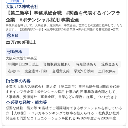
実行/フィールドセールスへの案件連携 募集職種 ★【未経験歓迎】AIで製
正社員
企画・実行経験 ・CRM・リードナーチャリングに関する知見 ・データを
大阪ガス株式会社
造業の未来を変えるインサイドセールス
もとに営業プロセスを改善した経験 学歴・資格 学歴：大学院 大学 高専 短
大 専修学校 高校 語学力： 資格：
【第二新卒】事務系総合職 #関西を代表するインフラ
企業 #ポテンシャル採用 事業企画
事務系総合職として、人事総務、資源海外、事業企画、営業などの業務に従事していただ
きます。 【業務内容の一例】■所属事業部の勤労業務 ■海外に関係する各種業務 ■営業部
門の企画スタッフ、ルート営業
月給
22万7000円以上
勤務地
大阪府大阪市中央区
年間休日120日以上
資格取得支援あり
時短勤務あり
退職金あり
在宅OK
完全週休2日制
交通費支給
駅近5分以内
土日祝休み
服装自由
第二新卒歓迎
寮・社宅あり
食事補助あり
仕事の内容
企業名 大阪ガス株式会社 求人名 【第二新卒】事務系総合職 #関西を代表
するインフラ企業 #ポテンシャル採用 仕事の内容 事務系総合職として、
人事総務、資源海外、事業企画、営業などの業務に従事していただきま
す。 【業務内容の一例】■所属事業部の勤労業務 ■海外に関係する各種業
必要な経験・能力等
務 ■営業部門の企画スタッフ、ルート営業 【キャリアパス】入社後の配属
必要な経験・能力等 ★当社でご活躍期待できるポテンシャルを有している
ポジションで一定期間ご活躍頂いた後、本人の適性及び将来のキャリアを
方 【人物像】・ロジカルシンキングで物事を捉えられる ・社内及び社外
鑑みてジョブローテーションを行います。 【育成】OJTでの現場育成や研
関係者と円滑なコミュニケーションを図れる ■2024年度から2026年度ま
修カリキュラムを通じて、Daigasグループの業務で必要となる知識につい
での3ヵ年を対象とする「Daigasグループ中期経営計画2026」を策定しま
て学んでいただきます。 募集職種 【第二新卒】事務系総合職 #関西を代