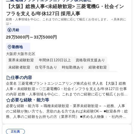
■衛生管理者の資格をお持ちの方 学歴・資格 学歴：大学院 大学 高専 短大
指す
専修学校 高校 語学力： 資格：
【大阪】総務人事<未経験歓迎> 三菱電機G・社会イン
フラを支える/年休127日 採用人事
総務・人事領域を中心に、これまでのご経験に応じて幅広くお任せします。 ＜具体的に
は＞
月給
29万5000円～33万5000円
勤務地
大阪府大阪市北区
業界未経験歓迎
年間休日120日以上
資格取得支援あり
未経験者歓迎
住宅手当あり
時短勤務あり
経験者歓迎
退職金あり
在宅OK
賞与あり
完全週休2日制
交通費支給
仕事の内容
駅近5分以内
土日祝休み
服装自由
寮・社宅あり
食事補助あり
企業名 三菱電機プラントエンジニアリング株式会社 求人名 【大阪】総務
人事＜未経験歓迎＞◇三菱電機G・社会インフラを支える/年休127日 仕事
の内容 総務・人事領域を中心に、これまでのご経験に応じて幅広くお任せ
します。 ＜具体的には＞ ・総務/人事労務（給与・社保・勤怠管理など）
必要な経験・能力等
・採用・教育研修 ・福利厚生運用 など ※基本的には事務所勤務ですが、
必要な経験・能力等 ＜職種未経験歓迎・業界未経験歓迎＞ ～総務、人事
採用や教育等の業務内容により、関西圏以外への日帰り・宿泊を伴う国内
のご経験が無い方でも、意欲のある方であれば未経験OK～ ■歓迎条件：総
出張もございます。 ※担当業務を持ちつつ、お互いに助け合いながら、総
務、人事のご経験をお持ちの方（業界不問） ■求める人物像：・社内外の
務部という組織として協力しながら進める体制です。 募集職種 【大阪】
関係各部門との調整を率先して行い、業務を円滑に遂行できる協調性やコ
総務人事＜未経験歓迎＞◇三菱電機G・社会インフラを支える/年休127日
ミュニケーション能力を持っている方 ・人事総務領域に興味がありゼネラ
正社員
リスト志向をお持ちの方 学歴・資格 学歴：大学院 大学 語学力： 資格：