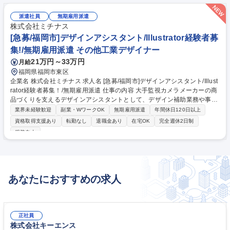
派遣社員
無期雇用派遣
株式会社ミチナス
[急募/福岡市]デザインアシスタント/Illustrator経験者募
集!/無期雇用派遣 その他工業デザイナー
21万円～33万円
月給
福岡県福岡市東区
企業名 株式会社ミチナス 求人名 [急募/福岡市]デザインアシスタント/Illust
rator経験者募集！/無期雇用派遣 仕事の内容 大手監視カメラメーカーの商
品づくりを支えるデザインアシスタントとして、デザイン補助業務や事務
業務全般をお任せします。未経験からでもOJTで丁寧に育成します。【業
業界未経験歓迎
副業・WワークOK
無期雇用派遣
年間休日120日以上
務内容の変更範囲】当社の指定する業務 ■ラベル等の版下データの作成（I
資格取得支援あり
転勤なし
退職金あり
在宅OK
完全週休2日制
llustrator使用） ■線画作成などの簡単なデザイン作業（Illustrator使用） ■
服装自由
画像検索や資料作成、取引先への発注・発送手配 ■備品管理などの事務業
務 ■製品仕様書や取り扱い説明書の作成 ※デザイン専任ではなく事務業務
とデザイン補助をバランスよく担当いただきます。 募集職種 [急募/福岡市]
デザインアシスタント/Illustrator経験者募集！/無期雇用派遣
あなたにおすすめの求人
正社員
株式会社キーエンス