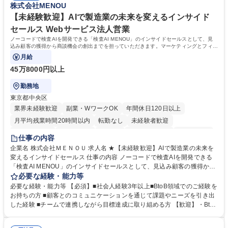
株式会社MENOU
【未経験歓迎】AIで製造業の未来を変えるインサイド
セールス Webサービス法人営業
ノーコードで検査AIを開発できる「検査AI MENOU」のインサイドセールスとして、見
込み顧客の獲得から商談機会の創出までを担っていただきます。マーケティングとフィー
ルドセールスをつなぐ役割として、
月給
45万8000円以上
勤務地
東京都中央区
業界未経験歓迎
副業・WワークOK
年間休日120日以上
月平均残業時間20時間以内
転勤なし
未経験者歓迎
時短勤務あり
経験者歓迎
在宅OK
完全週休2日制
交通費支給
仕事の内容
駅近5分以内
土日祝休み
服装自由
企業名 株式会社ＭＥＮＯＵ 求人名 ★【未経験歓迎】AIで製造業の未来を
変えるインサイドセールス 仕事の内容 ノーコードで検査AIを開発できる
「検査AI MENOU」のインサイドセールスとして、見込み顧客の獲得から
商談機会の創出までを担っていただきます。マーケティングとフィールド
必要な経験・能力等
セールスをつなぐ役割として、 適切なタイミングで顧客とコミュニケーシ
必要な経験・能力等 【必須】■社会人経験3年以上■BtoB領域でのご経験を
ョンを取りながら、受注につながる商談機会の最大化を目指します。 【具
お持ちの方 ■顧客とのコミュニケーションを通じて課題やニーズを引き出
体的な仕事内容】 リードへの電話・メールによるアプローチ/リードナー
した経験 ■チームで連携しながら目標達成に取り組める方 【歓迎】・BtoB
チャリングおよび商談創出/CRMを活用した顧客情報の管理・分析/マーケ
SaaS企業での営業またはインサイドセールス経験 ・製造業向けの営業経
ティング施策と連携したフォローアップ/商談化率向上に向けた改善提案・
験 ・オフライン・オンラインセミナー登壇経験 ・マーケティング施策の