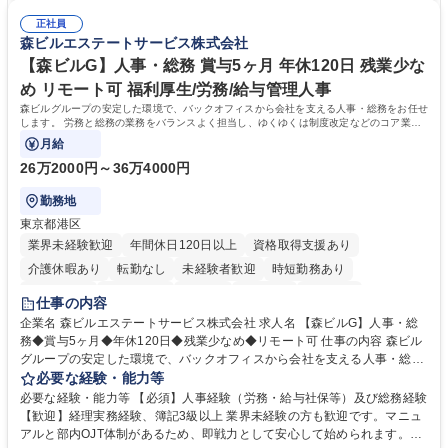
です。単に商品を販売するだけでなく原料の仕入れから販売までをトータ
可能で、ワークライフバランスを保ち長期就業しやすい環境です。 【当社
ルプロデュースしているため、商品に関わる全ての業務をサポート頂きま
正社員
の強み】1991年の設立以来、外食産業を中心としたお客様の多様なニー
森ビルエステートサービス株式会社
す。 募集職種 東京都中央区【営業事務・貿易事務】食品商社/残業少なめ/
ズに沿った冷凍水産物等の生産・輸入・販売を一貫して手掛けています。
リモート等相談可
自社工場と海外拠点の強固な連携によるワンストップサービスが最大の強
【森ビルG】人事・総務 賞与5ヶ月 年休120日 残業少な
みです。 学歴・資格 学歴：大学院 大学 語学力：英語 資格：
め リモート可 福利厚生/労務/給与管理人事
森ビルグループの安定した環境で、バックオフィスから会社を支える人事・総務をお任せ
します。 労務と総務の業務をバランスよく担当し、ゆくゆくは制度改定などのコア業務
にも挑戦できる、やりがいある環境です。
月給
26万2000円～36万4000円
勤務地
東京都港区
業界未経験歓迎
年間休日120日以上
資格取得支援あり
介護休暇あり
転勤なし
未経験者歓迎
時短勤務あり
経験者歓迎
退職金あり
在宅OK
賞与あり
育休あり
仕事の内容
完全週休2日制
交通費支給
長期歓迎
駅近5分以内
土日祝休み
企業名 森ビルエステートサービス株式会社 求人名 【森ビルG】人事・総
務◆賞与5ヶ月◆年休120日◆残業少なめ◆リモート可 仕事の内容 森ビル
グループの安定した環境で、バックオフィスから会社を支える人事・総務
をお任せします。 労務と総務の業務をバランスよく担当し、ゆくゆくは制
必要な経験・能力等
度改定などのコア業務にも挑戦できる、やりがいある環境です。 ■勤怠管
必要な経験・能力等 【必須】人事経験（労務・給与社保等）及び総務経験
理、給与計算、社会保険手続き、年末調整等の労務管理全般 ■入退社手続
【歓迎】経理実務経験、簿記3級以上 業界未経験の方も歓迎です。マニュ
き、社内規定の改定や人事制度改定などのコア業務 ■社内イベントの企画
アルと部内OJT体制があるため、即戦力として安心して始められます。