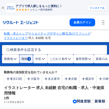
アプリで求人探しをもっと便利に！
インストール
レビュー高評価
無料
会員ログイン
/
/
/
転職・求人トップ
クリエイティブ/デザイン職
広告/グラフィック
/
イラストレーター
求人 未経験 在宅
検索条件を設定する
勤務地
職種
年収
こだわり条件
雇用形態
新着のみ
1
勤務地の追加設定を忘れていませんか？
東京23区
大阪市
名古屋市
東京都
横浜市
川崎
イラストレーター 求人 未経験 在宅の転職・求人・中途採
用情報
1
件
関連度順
新着順
1
〜
1
件目を表示中