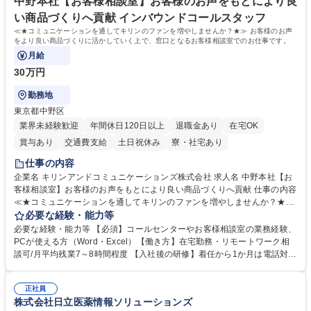
社員から頼られる存在になることができます。平均19:30の退勤以降の業
中野本社【お客様相談室】お客様のお声をもとにより良
務の持ち帰りも禁止されており、メリハリのある働き方となります。 学
い商品づくりへ貢献 インバウンドコールスタッフ
歴・資格 学歴：大学院 大学 高専 短大 語学力： 資格：
≪★コミュニケーションを通してキリンのファンを増やしませんか？★≫ お客様のお声
をより良い商品づくりに活かしていく上で、窓口となるお客様相談室でのお仕事です。
月給
30万円
勤務地
東京都中野区
業界未経験歓迎
年間休日120日以上
退職金あり
在宅OK
賞与あり
交通費支給
土日祝休み
寮・社宅あり
仕事の内容
企業名 キリンアンドコミュニケーションズ株式会社 求人名 中野本社【お
客様相談室】お客様のお声をもとにより良い商品づくりへ貢献 仕事の内容
≪★コミュニケーションを通してキリンのファンを増やしませんか？★≫
お客様のお声をより良い商品づくりに活かしていく上で、窓口となるお客
必要な経験・能力等
様相談室でのお仕事です。 日々お客様からいただくキリングループへのご
必要な経験・能力等 【必須】コールセンターやお客様相談室の業務経験、
意見を、企業活動に活かしています。お客様からの声に迅速かつ誠意をも
PCが使える方（Word・Excel）【働き方】在宅勤務・リモートワーク相
って対応、情報提供するとともにグループ内活動に反映しています。 【具
談可/月平均残業7～8時間程度 【入社後の研修】着任から1か月は電話対応
体的には】電話応対、メール、お手紙対応、ご指摘品調査報告書作成、有
のOJTを中心に実施し、電話対応に慣れた段階でメール・手紙のOJTを実
人チャットボット対応など。 【1日の対応件数】■電話：月間一人当たり
施する予定です。独り立ち以降もしっかりフォローする体制を整えていま
平均100件前後■メール・手紙：同上40件前後 募集職種 中野本社【お客様
正社員
すのでご安心ください。 【当社について】キリングループの広報機能を担
株式会社日立医薬情報ソリューションズ
相談室】お客様のお声をもとにより良い商品づくりへ貢献
う会社として、お客様との出会いを大切にし、磨き上げたホスピタリティ