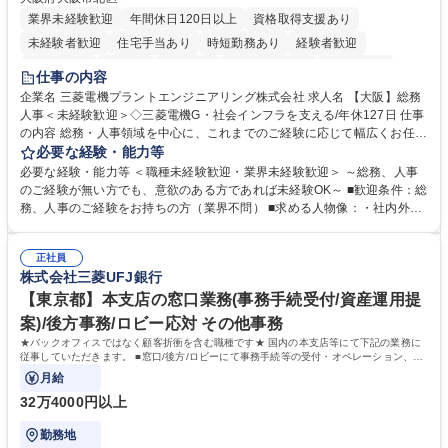
業界未経験歓迎
年間休日120日以上
資格取得支援あり
未経験者歓迎
住宅手当あり
時短勤務あり
経験者歓迎
退職金あり
在宅OK
賞与あり
完全週休2日制
交通費支給
仕事の内容
駅近5分以内
土日祝休み
服装自由
寮・社宅あり
食事補助あり
企業名 三菱電機プラントエンジニアリング株式会社 求人名 【大阪】総務
人事＜未経験歓迎＞◇三菱電機G・社会インフラを支える/年休127日 仕事
の内容 総務・人事領域を中心に、これまでのご経験に応じて幅広くお任せ
します。 ＜具体的には＞ ・総務/人事労務（給与・社保・勤怠管理など）
必要な経験・能力等
・採用・教育研修 ・福利厚生運用 など ※基本的には事務所勤務ですが、
必要な経験・能力等 ＜職種未経験歓迎・業界未経験歓迎＞ ～総務、人事
採用や教育等の業務内容により、関西圏以外への日帰り・宿泊を伴う国内
のご経験が無い方でも、意欲のある方であれば未経験OK～ ■歓迎条件：総
出張もございます。 ※担当業務を持ちつつ、お互いに助け合いながら、総
務、人事のご経験をお持ちの方（業界不問） ■求める人物像：・社内外の
務部という組織として協力しながら進める体制です。 募集職種 【大阪】
関係各部門との調整を率先して行い、業務を円滑に遂行できる協調性やコ
総務人事＜未経験歓迎＞◇三菱電機G・社会インフラを支える/年休127日
ミュニケーション能力を持っている方 ・人事総務領域に興味がありゼネラ
正社員
リスト志向をお持ちの方 学歴・資格 学歴：大学院 大学 語学力： 資格：
株式会社三菱UFJ銀行
【東京都】本支店の窓口業務(事務手続受付/資産運用提
案)/後方事務/ロビー応対 その他事務
★バックオフィスではなく顧客折衝を含む職種です★ 国内の本支店等にて下記の業務に
従事していただきます。 ■窓口/後方/ロビーにて事務手続等の受付・オペレーション、お
客様対応
月給
32万4000円以上
勤務地