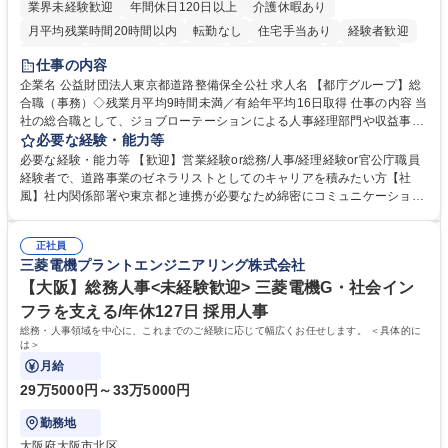
業界未経験歓迎
年間休日120日以上
介護休暇あり
月平均残業時間20時間以内
転勤なし
住宅手当あり
経験者歓迎
研修あり
退職金あり
賞与あり
完全週休2日制
交通費支給
仕事の内容
駅近5分以内
資格取得手当あり
食事補助あり
企業名 公益財団法人東京都道路整備保全公社 求人名 【都庁グループ】総
合職（事務）◇残業月平均9時間未満／有給年平均16日取得 仕事の内容 当
社の総合職として、ジョブローテーションによる人事経理部門や収益事業
等のフロント部門の部署等幅広い部署での業務をお任せいたします。研修
必要な経験・能力等
制度やキャリア支援が充実しております！ ※下記業務詳細 【業務詳細】■
必要な経験・能力等 【歓迎】営業経験or総務/人事/経理経験or官公庁職員
管理部門：広報、人事、経理など当公社の運営に係る管理業務 ■収益部
経験者で、道路事業のゼネラリストとしてのキャリアを積みたい方【社
門：駐車場の新規開拓、管理運営、新宿駅西口広場の「イベントコーナ
風】社内関係部署や東京都と連携が必要なため綿密にコミュニケーション
ー」などの管理運営 ■道路部門：整備の急がれる骨格幹線道路や木造住宅
を図っています。 【業務の魅力】■幅広く携われる：総合職（事務）で
密集地域の特定整備路線の用地取得、道路に関する普及啓発事業、都内の
は、駐車場の管理運営や道路用地の取得、公益財団法人の中枢を担う管理
道路施設や道路工事現場の見学ツアー事業 ※入社後は上記いずれかの部門
正社員
部門など多岐に渡る業務を経験できます。 ■様々なプロジェクト：駐車場
三菱電機プラントエンジニアリング株式会社
へ配属。※業務内容変更の範囲：会社の定める業務 募集職種 【都庁グル
事業の他、新宿駅西口広場内に設置された照明を兼ねた広告「ブライトサ
ープ】総合職（事務）◇残業月平均9時間未満／有給年平均16日取得
イン」の管理運営を行うなど、事業収益を生み出す活動を積極的に行って
【大阪】総務人事<未経験歓迎> 三菱電機G・社会イン
います。 学歴・資格 学歴：大学院 大学 高専 短大 専修学校 高校 語学力：
フラを支える/年休127日 採用人事
資格：
総務・人事領域を中心に、これまでのご経験に応じて幅広くお任せします。 ＜具体的に
は＞
月給
29万5000円～33万5000円
勤務地
大阪府大阪市北区