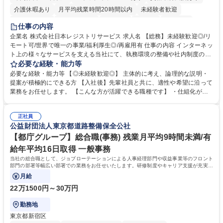
介護休暇あり
月平均残業時間20時間以内
未経験者歓迎
住宅手当あり
時短勤務あり
研修あり
在宅OK
賞与あり
仕事の内容
完全週休2日制
交通費支給
駅近5分以内
土日祝休み
服装自由
企業名 株式会社日本レジストリサービス 求人名 【総務】未経験歓迎◎/リ
モート可/世界で唯一の事業/福利厚生◎/再雇用有 仕事の内容 インターネッ
ト上の様々なサービスを支える当社にて、執務環境の整備や社内制度の検
討、イベント運営などの幅広い業務を担当し、間接的に会社の生産性向上
必要な経験・能力等
や成長に貢献している部署です。 会社の全メンバーが安心して長く成果を
必要な経験・能力等 【◎未経験歓迎◎】 主体的に考え、論理的な説明・
発揮できる環境を整えるために、毎日のメンテナンスや維持管理に加え、
提案が積極的にできる方 【入社後】先輩社員と共に、適性や希望に沿って
新たな施策検討を積極的に行っていただき、会社全体を巻き込み課題解決
業務をお任せします。 【こんな方が活躍できる職種です】 ・仕組化が好
を推進。 ・オフィス運営：執務環境の整備・物品管理・社内規定整備/改
き/得意・協働の姿勢を持っている・優先順位付け、マルチタスクが得意・
善・イベント企画/運営・非常時の対応 など、本人の希望や適性によって
様々な立場で物事を考えられる・定型業務だけでなく突発的な出来事にも
幅広い業務の体得が可能で、多様なキャリアパスを描くことも可能です。
正社員
対処できる・新しいことに興味関心がある 【魅力】■自己啓発支援：資格
公益財団法人東京都道路整備保全公社
募集職種 【総務】未経験歓迎◎/リモート可/世界で唯一の事業/福利厚生◎/
取得や通信教育など費用の80%（年間25万円まで）を補助 ■住宅手当：家
再雇用有
賃の50%（月額7万円まで）を補助 学歴・資格 学歴：大学院 大学 語学
【都庁グループ】総合職(事務) 残業月平均9時間未満/有
力： 資格：
給年平均16日取得 一般事務
当社の総合職として、ジョブローテーションによる人事経理部門や収益事業等のフロント
部門の部署等幅広い部署での業務をお任せいたします。研修制度やキャリア支援が充実し
ております！ ※下記業務詳細
月給
22万1500円～30万円
勤務地
東京都新宿区