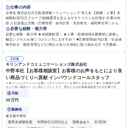
住宅手当あり
時短勤務あり
退職金あり
在宅OK
賞与あり
仕事の内容
育休あり
完全週休2日制
交通費支給
土日祝休み
寮・社宅あり
企業名 株式会社日立医薬情報ソリューションズ 求人名 【総務・人事】未
経験歓迎/日立グループ/組織運営を支えるゼネラリストを目指す 仕事の内
容 入社直後は労務（労務管理・給与計算・安全衛生・福利厚生等）からお
任せいたします。将来は総務・採用・教育業務へ守備範囲を広げ、組織運
必要な経験・能力等
営を支えるゼネラリストをめざせます。 ・初期業務：労働時間管理、給与
必要な経験・能力等 ★未経験歓迎！ ★人事・総務領域を横断的に経験し
計算、社会保険対応、福利厚生管理、安全衛生、健康経営推進等をお任せ
幅広いスキルを身につけたい方におすすめ！ ■労務管理(給与計算・社会保
します。ご経験に応じて、休職者管理など、幅広く経験を積んでいただき
険手続き・勤怠管理など)に関心があり主体的に取り組める方 ※労務経験
ます。 ・将来的な広がり：総務・採用・教育・税務対応・経営企画等。
者は早期にご活躍いただけます。 ■チームで仕事を推進できる方■将来は
★メンバーがマンツーマンで丁寧に教えるため、ご経験が浅くても安心！
マネジメント職として活躍したい 【尚可】■人事、労務、採用、教育業務
幅広く経験を積みたい意欲がある方に最適な環境です。 募集職種 【総
正社員
のご経験 ■労務管理（給与計算・社会保険手続き・勤怠管理など）の経験
キリンアンドコミュニケーションズ株式会社
務・人事】未経験歓迎/日立グループ/組織運営を支えるゼネラリストを目
■衛生管理者の資格をお持ちの方 学歴・資格 学歴：大学院 大学 高専 短大
指す
専修学校 高校 語学力： 資格：
中野本社【お客様相談室】お客様のお声をもとにより良
い商品づくりへ貢献 インバウンドコールスタッフ
≪★コミュニケーションを通してキリンのファンを増やしませんか？★≫ お客様のお声
をより良い商品づくりに活かしていく上で、窓口となるお客様相談室でのお仕事です。
月給
30万円
勤務地
東京都中野区
業界未経験歓迎
年間休日120日以上
退職金あり
在宅OK