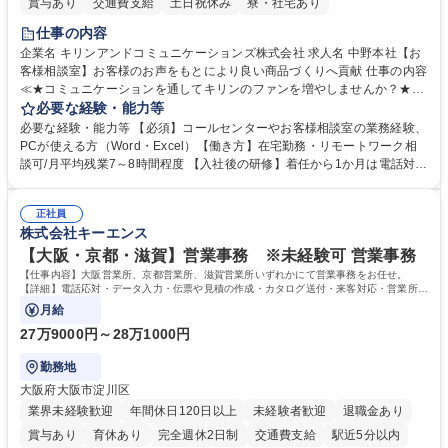
賞与あり
交通費支給
土日祝休み
寮・社宅あり
仕事の内容
企業名 キリンアンドコミュニケーションズ株式会社 求人名 中野本社【お
客様相談室】お客様のお声をもとにより良い商品づくりへ貢献 仕事の内容
≪★コミュニケーションを通してキリンのファンを増やしませんか？★≫
お客様のお声をより良い商品づくりに活かしていく上で、窓口となるお客
必要な経験・能力等
様相談室でのお仕事です。 日々お客様からいただくキリングループへのご
必要な経験・能力等 【必須】コールセンターやお客様相談室の業務経験、
意見を、企業活動に活かしています。お客様からの声に迅速かつ誠意をも
PCが使える方（Word・Excel）【働き方】在宅勤務・リモートワーク相
って対応、情報提供するとともにグループ内活動に反映しています。 【具
談可/月平均残業7～8時間程度 【入社後の研修】着任から1か月は電話対応
体的には】電話応対、メール、お手紙対応、ご指摘品調査報告書作成、有
のOJTを中心に実施し、電話対応に慣れた段階でメール・手紙のOJTを実
人チャットボット対応など。 【1日の対応件数】■電話：月間一人当たり
施する予定です。独り立ち以降もしっかりフォローする体制を整えていま
平均100件前後■メール・手紙：同上40件前後 募集職種 中野本社【お客様
正社員
すのでご安心ください。 【当社について】キリングループの広報機能を担
株式会社キーエンス
相談室】お客様のお声をもとにより良い商品づくりへ貢献
う会社として、お客様との出会いを大切にし、磨き上げたホスピタリティ
を込めてコミュニケーションをとりながら広報関連業務を行っておりま
【大阪・京都・滋賀】営業事務 ※未経験可 営業事務
す。 学歴・資格 学歴：大学院 大学 高専 短大 専修学校 高校 語学力： 資
【仕事内容】大阪営業所、京都営業所、滋賀営業所いずれかにて営業事務をお任せ。
格：
【詳細】電話応対・データ入力・伝票や見積の作成・カタログ送付・来客対応・営業所内
で発生する事務業務や業務改善をお任せ。
月給
27万9000円～28万1000円
勤務地
大阪府大阪市淀川区
業界未経験歓迎
年間休日120日以上
未経験者歓迎
退職金あり
賞与あり
育休あり
完全週休2日制
交通費支給
駅近5分以内