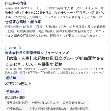
経験者歓迎
退職金あり
在宅OK
賞与あり
育休あり
仕事の内容
完全週休2日制
交通費支給
長期歓迎
駅近5分以内
土日祝休み
企業名 森ビルエステートサービス株式会社 求人名 【森ビルG】人事・総
務◆賞与5ヶ月◆年休120日◆残業少なめ◆リモート可 仕事の内容 森ビル
グループの安定した環境で、バックオフィスから会社を支える人事・総務
をお任せします。 労務と総務の業務をバランスよく担当し、ゆくゆくは制
必要な経験・能力等
度改定などのコア業務にも挑戦できる、やりがいある環境です。 ■勤怠管
必要な経験・能力等 【必須】人事経験（労務・給与社保等）及び総務経験
理、給与計算、社会保険手続き、年末調整等の労務管理全般 ■入退社手続
【歓迎】経理実務経験、簿記3級以上 業界未経験の方も歓迎です。マニュ
き、社内規定の改定や人事制度改定などのコア業務 ■社内イベントの企画
アルと部内OJT体制があるため、即戦力として安心して始められます。
運営やその他総務業務全般 ※労務と総務を1：1の割合でお任せ。 入社後
【魅力・やりがい】森ビルGの安定基盤で労務から総務まで幅広く携われ
は部内のOJTを中心に、あなたの経験に合わせて不足している部分はいつ
ます。定型業務に留まらず、社内規定や人事制度の改定など会社のコア業
でも質問・相談できる環境が整っているため、安心して成長できます。 募
正社員
務に挑戦できるため、自身の成長と組織への貢献度をダイレクトに実感で
株式会社日立医薬情報ソリューションズ
集職種 【森ビルG】人事・総務◆賞与5ヶ月◆年休120日◆残業少なめ◆
きます。 残業少なめ、週1日リモート可など、ワークライフバランスを保
リモート可
ち長期活躍できる環境です。 「これまでの幅広い経験を活かし、長期的な
【総務・人事】未経験歓迎/日立グループ/組織運営を支
キャリアを築きたい」という前向きな意欲と挑戦を全力で応援します。 学
えるゼネラリストを目指す 総務
歴・資格 学歴：大学院 大学 高専 短大 専修学校 高校 語学力： 資格：日商
入社直後は労務（労務管理・給与計算・安全衛生・福利厚生等）からお任せいたします。
簿記検定1級 日商簿記検定2級 日商簿記検定3級
将来は総務・採用・教育業務へ守備範囲を広げ、組織運営を支えるゼネラリストをめざせ
ます。
月給
27万7000円以上
勤務地
東京都千代田区
業界未経験歓迎
年間休日120日以上
資格取得支援あり
介護休暇あり
月平均残業時間20時間以内
未経験者歓迎