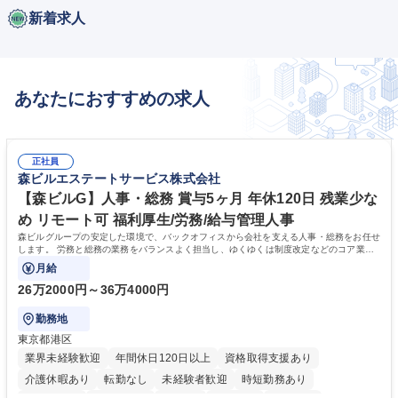
新着求人
あなたにおすすめの求人
正社員
森ビルエステートサービス株式会社
【森ビルG】人事・総務 賞与5ヶ月 年休120日 残業少な
め リモート可 福利厚生/労務/給与管理人事
森ビルグループの安定した環境で、バックオフィスから会社を支える人事・総務をお任せ
します。 労務と総務の業務をバランスよく担当し、ゆくゆくは制度改定などのコア業務
にも挑戦できる、やりがいある環境です。
月給
26万2000円～36万4000円
勤務地
東京都港区
業界未経験歓迎
年間休日120日以上
資格取得支援あり
介護休暇あり
転勤なし
未経験者歓迎
時短勤務あり