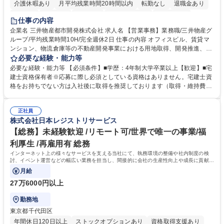
介護休暇あり
月平均残業時間20時間以内
転勤なし
退職金あり
在宅OK
賞与あり
育休あり
完全週休2日制
交通費支給
仕事の内容
駅近5分以内
土日祝休み
寮・社宅あり
企業名 三井物産都市開発株式会社 求人名 【営業事務】業務職/三井物産グ
ループ/平均残業時間10H/完全週休2日 仕事の内容 オフィスビル、賃貸マ
ンション、物流倉庫等の不動産開発事業における用地取得、開発推進、賃
貸運営、売却、仲介・活用提案等を行う営業部門において事務業務を担当
必要な経験・能力等
いただきます。 【詳細】・契約書管理、契約書製本、捺印対応、ファイリ
必要な経験・能力等 【必須条件】■学歴：4年制大学卒業以上【歓迎】■宅
ング、登記簿取得、調書取得・支払業務（各種費用支払、支払管理、請
建士資格保有者※応募に際し必須としている資格はありません。宅建士資
求・支払データ登録、取引先マスター申請対応）・予算作成及び予実管
格をお持ちでない方は入社後に取得を推奨しております（取得・維持費用
理・各種稟議書、報告書作成業務・各種台帳管理、交際費・会議費支払報
の一部補助あり） 【求める人物像】 ・向学心豊かで、主体的に行動でき
告書作成及び月次管理・部内総務庶務全般 など※※配属先によっては上記
る方。 ・社内外の多様な関係者と協調して業務を進められるコミュニケー
の他に担当頂く業務が発生する場合があります。 募集職種 【営業事務】
正社員
ション力がある方。 ・チャレンジを厭わず、粘り強く業務に取り組める
株式会社日本レジストリサービス
業務職/三井物産グループ/平均残業時間10H/完全週休2日
方。多様な関係者と謙虚に信頼関係を構築でき、期限を意識したスケジュ
ール管理が出来る方。※将来的に他部署（営業部門、コーポレート部門）
【総務】未経験歓迎 /リモート可/世界で唯一の事業/福
へのジョブローテーションの可能性があります。 学歴・資格 学歴：大学
利厚生 /再雇用有 総務
院 大学 語学力： 資格：宅地建物取引士
インターネット上の様々なサービスを支える当社にて、執務環境の整備や社内制度の検
討、イベント運営などの幅広い業務を担当し、間接的に会社の生産性向上や成長に貢献し
ている部署です。
月給
27万6000円以上
勤務地
東京都千代田区
年間休日120日以上
ストックオプションあり
資格取得支援あり