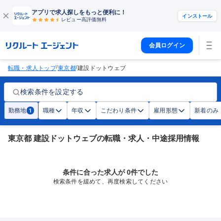
アプリで求人探しをもっと便利に！
インストール
レビュー高評価
無料
会員ログイン
/
/
転職・求人トップ
東京都
建設ドットウェブ
検索条件を設定する
勤務地
職種
年収
こだわり条件
雇用形態
新着のみ
1
東京都 建設ドットウェブの転職・求人・中途採用情報
条件に合った求人が 0件でした
検索条件を緩めて、再度検索してください