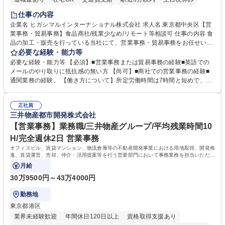
仕事の内容
企業名 ヒガシマルインターナショナル株式会社 求人名 東京都中央区【営
業事務・貿易事務】食品商社/残業少なめ/リモート等相談可 仕事の内容 食
品の加工・販売を行っている当社にて、営業事務・貿易事務をお任せいた
します。営業社員のサポートポジションとして、受発注から海外工場との
必要な経験・能力等
調整まで幅広く対応し、当社事業の根幹を支えていただきます。 ■受発注
必要な経験・能力等 【必須】■営業事務または貿易事務の経験■英語での
業務、請求書発行 ■海外工場とのスケジュール調整 ■在庫管理 ■輸入書類
メールのやり取りに抵抗感の無い方 【尚可】■商社での営業事務の経験■
の確認・作成 ■配送手配 ■通関業者を通して行う輸出入業全般 ■倉庫との
通関業務の経験。 【働き方について】所定労働時間は7時間と短めで、残
倉入れ調整等 ※ゼネラリストとしてのキャリアアップを目指すことが可能
業も月平均20時間以下です。時差出勤制度や週1日のリモート勤務も相談
です。単に商品を販売するだけでなく原料の仕入れから販売までをトータ
可能で、ワークライフバランスを保ち長期就業しやすい環境です。 【当社
ルプロデュースしているため、商品に関わる全ての業務をサポート頂きま
正社員
の強み】1991年の設立以来、外食産業を中心としたお客様の多様なニー
三井物産都市開発株式会社
す。 募集職種 東京都中央区【営業事務・貿易事務】食品商社/残業少なめ/
ズに沿った冷凍水産物等の生産・輸入・販売を一貫して手掛けています。
リモート等相談可
自社工場と海外拠点の強固な連携によるワンストップサービスが最大の強
【営業事務】業務職/三井物産グループ/平均残業時間10
みです。 学歴・資格 学歴：大学院 大学 語学力：英語 資格：
H/完全週休2日 営業事務
オフィスビル、賃貸マンション、物流倉庫等の不動産開発事業における用地取得、開発推
進、賃貸運営、売却、仲介・活用提案等を行う営業部門において事務業務を担当いただき
ます。
月給
30万9500円～43万4000円
勤務地
東京都港区
業界未経験歓迎
年間休日120日以上
資格取得支援あり