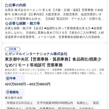
土日祝休み
仕事の内容
企業名 株式会社キーエンス 求人名 【大阪・京都・滋賀】営業事務 ※未経
験可 仕事の内容 【仕事内容】大阪営業所、京都営業所、滋賀営業所いず
れかにて営業事務をお任せ。 【詳細】電話応対・データ入力・伝票や見積
の作成・カタログ送付・来客対応・営業所内で発生する事務業務や業務改
必要な経験・能力等
善をお任せ。 【教育制度】ご入社後、育成担当とペアになりながらOJTに
必要な経験・能力等 【必須】■協調性を持って業務推進出来る方 ■改善案
て業務を覚えていただくことが可能です。業務システムがきちんと構築さ
を出しながら、主体的に業務を進めて行ける方 【過去のご入社事例】人材
れているため、スムーズに仕事に慣れることができる環境です。また、
派遣業界や保育業界等、メーカー以外、営業事務未経験者の入社実績有
「チームで成果を出す文化」があり、良いやり方を積極的に共有しながら
【当社の事務職について】単なる事務ではなく主体性を発揮したサポート
常に改善を目指す風土のため、安心して業務に取り組んでいただけます。
により、キーエンスの付加価値向上に貢献します。ベースの定型業務に加
募集職種 【大阪・京都・滋賀】営業事務 ※未経験可
正社員
えて、お客様や社員の状況に合わせ、能動的なサポート、改善の動きも期
ヒガシマルインターナショナル株式会社
待され。組織を支えるスペシャリストとして、チームに貢献し、結果的に
社員から頼られる存在になることができます。平均19:30の退勤以降の業
東京都中央区【営業事務・貿易事務】食品商社/残業少
務の持ち帰りも禁止されており、メリハリのある働き方となります。 学
なめ/リモート等相談可 営業事務
歴・資格 学歴：大学院 大学 高専 短大 語学力： 資格：
食品の加工・販売を行っている当社にて、営業事務・貿易事務をお任せいたします。営業
社員のサポートポジションとして、受発注から海外工場との調整まで幅広く対応し、当社
事業の根幹を支えていただきます。
年俸
420万6000円～603万4800円
勤務地
東京都中央区
年間休日120日以上
月平均残業時間20時間以内
転勤なし
英語
退職金あり
在宅OK
交通費支給
駅近5分以内
土日祝休み