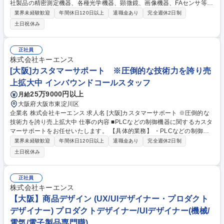
社製品の精密測定機器、各種光学機器、顕微鏡、画像機器、FAセンサ等の
新商品を量産するための自動化設備の 企画、構想設計から製造拠点での設
業界未経験歓迎
年間休日120日以上
退職金あり
完全週休2日制
備立上までに携わります。 当社はファブレスですが、重要な量産技術は社
土日祝休み
内に保持しており、生産設備は自社で開発しています。 【キャリアパス】
・自動化設備の担当としてだけでなく、量産化プロジェクトを取りまとめ
るリーダーなども適性に応じて歩んでいくことが可能です。 募集職種
正社員
【大阪】量産設計 設備開発|年休128日/商品の7割が世界初,業界初
株式会社キーエンス
[大阪]カスタマーサポート ※圧倒的な技術力を誇り売
上拡大中 インバウンドコールスタッフ
25万9000円以上
月給
大阪府大阪市東淀川区
企業名 株式会社キーエンス 求人名 [大阪]カスタマーサポート ※圧倒的な
技術力を誇り売上拡大中 仕事の内容 ■PLCなどの制御機器に関するカスタ
マーサポートをお任せいたします。 【具体的業務】 ・PLCなどの制御機
器に関する電話での技術サポート ・お客様の状況をヒアリングし、技術的
業界未経験歓迎
年間休日120日以上
退職金あり
完全週休2日制
な課題を論理的に整理・解決 ・社内の営業担当や技術部門との連携による
土日祝休み
情報共有・改善提案 ■FA業界において、PLCをはじめとする制御機器は、
装置の心臓部とも言える存在です。機能を組み合わせて装置を構築する過
程で、技術的な疑問や課題が生じることは避けられません。そんなとき、
正社員
電話越しにお客様の状況を的確に把握し、わかりやすく解決策を提示す
株式会社キーエンス
る。それが使命です。 募集職種 [大阪]カスタマーサポート ※圧倒的な技術
【大阪】商品デザイン (UX/UIデザイナー・プロダクト
力を誇り売上拡大中
デザイナー) プロダクトデザイナー/UIデザイナー(機械/
電気/電子製品専門職)