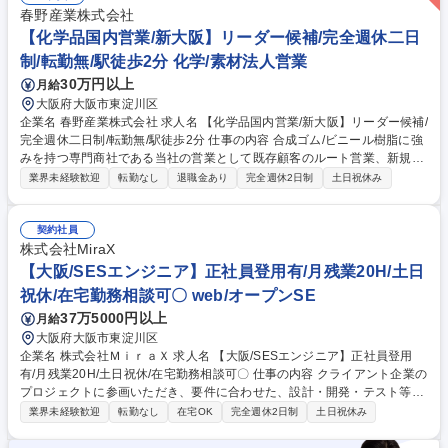
のビジネスの仕組みを理解いただき、ゆくゆく、契約実務、法律相談、海
春野産業株式会社
外現地法人の法務支援を担当頂きたいと考えています。 募集職種 [大阪]法
【化学品国内営業/新大阪】リーダー候補/完全週休二日
務|グローバルメーカーの成長を支援/営業利益50％超/平均年収2067万円
制/転勤無/駅徒歩2分 化学/素材法人営業
30万円以上
月給
大阪府大阪市東淀川区
企業名 春野産業株式会社 求人名 【化学品国内営業/新大阪】リーダー候補/
完全週休二日制/転勤無/駅徒歩2分 仕事の内容 合成ゴム/ビニール樹脂に強
みを持つ専門商社である当社の営業として既存顧客のルート営業、新規顧
客開拓をお任せいたします。将来的なマネジメント候補として入社いただ
業界未経験歓迎
転勤なし
退職金あり
完全週休2日制
土日祝休み
くことを想定しております。 【業務内容】国内の顧客（20社～30社程
度）を中心に担当いただきます。（ルート営業が中心ですが新規開拓も行
っていただきます。)★三井化学/三菱商事/積水化学工業/住友化学等、大手
契約社員
取引も多数あります! 【働き方】取引先は大半が関西エリアの為、出張は
株式会社MiraX
多くて月1～2回、日帰りもしくは一泊となります。直行直帰も可。弊社は
【大阪/SESエンジニア】正社員登用有/月残業20H/土日
9時～17時15分までと労働時間が短く、働きやすい環境です！ 募集職種
祝休/在宅勤務相談可〇 web/オープンSE
【化学品国内営業/新大阪】リーダー候補/完全週休二日制/転勤無/駅徒歩2
37万5000円以上
月給
分
大阪府大阪市東淀川区
企業名 株式会社ＭｉｒａＸ 求人名 【大阪/SESエンジニア】正社員登用
有/月残業20H/土日祝休/在宅勤務相談可〇 仕事の内容 クライアント企業の
プロジェクトに参画いただき、要件に合わせた、設計・開発・テスト等の
業務をお任せします。クライアント企業の意向に合わせて在宅・常駐での
業界未経験歓迎
転勤なし
在宅OK
完全週休2日制
土日祝休み
勤務をしていただきます。 【主なクライアント先】・大手企業・官公庁・
ベンチャーなど幅広いクライアント先に常駐し、システム開発・運用・保