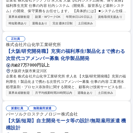
企業名 株式会社テクノプロ 求人名 大阪【社内システム開発、保守業務】
福利厚生充実 仕事の内容 社内システム（開発系、販管系など基幹システ
ム）の開発、保守業務をお任せします。 【具体的には】 ■システム仕様書
（もしくはラフ）からの機能、互換性などの構築 ■各種システムにプログ
業界未経験歓迎
副業・WワークOK
年間休日120日以上
資格取得支援あり
ラムを実装 ■実装したシステムのプレ稼動～評価～保守計画の策定 ■使用
時短勤務あり
退職金あり
完全週休2日制
土日祝休み
ツール：C＃、AS400、RPG、VBA、SQL ■担当工程：詳細設計～実装～
単体、結合テスト～保守 募集職種 大阪【社内システム開発、保守業務】
福利厚生充実
正社員
株式会社片山化学工業研究所
【大阪/研究開発職】充実の福利厚生!製品化まで携わる
次世代コアメンバー募集 化学製品開発
27万7000円以上
月給
大阪府大阪市東淀川区
企業名 株式会社片山化学工業研究所 求人名 【大阪/研究開発職】充実の福
利厚生！製品化まで携わる次世代コアメンバー募集 仕事の内容 工業用水
処理薬剤・プロセス添加剤に関する開発と、顧客向け技術サービスを担当
します。研究段階から製品化まで、広い裁量をもって携われるポジション
業界未経験歓迎
月平均残業時間20時間以内
退職金あり
土日祝休み
です。 開発はもとより、知財取得や顧客への導入まで、責任を持って携わ
ることができる環境です。 ・工業用水処理薬剤等の開発、顧客向け技術サ
ービス ・自社製品の基礎研究、新製品開発、製品化、顧客への導入 ■魅
派遣社員
無期雇用派遣
力・やりがい 研究にとどまらず、実務を通じて業界全体の仕組みや動向に
パーソルクロステクノロジー株式会社
ついても広く学べます。 募集職種 【大阪/研究開発職】充実の福利厚生！
【大阪/短期】自主開発モータ等の設計/無期雇用派遣 機
製品化まで携わる次世代コアメンバー募集
構設計