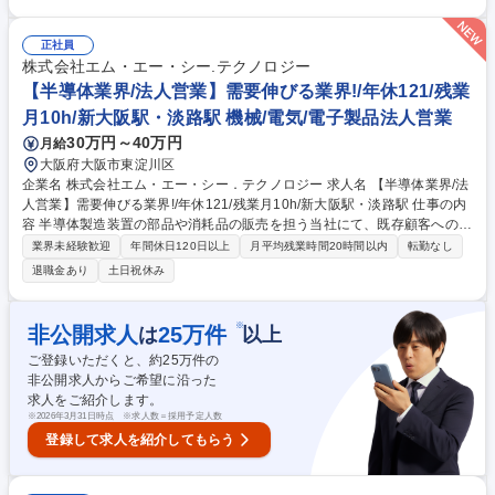
システムの自社開発・運用保守（要件定義・ＤＢ設計・プログラミング・
ＳＱＬ作成・チューニング） ■仮想サーバー構築・運用管理、セキュリテ
ィ対策（ＥＤＲ／ＦＷ）、ベンダー管理 ■社内ヘルプデスク（キッティン
正社員
グ、アカウント管理等） ◎外注丸投げではなく要件定義から開発まで完全
株式会社エム・エー・シー.テクノロジー
自社完結。4～5年かけた全面リプレイスのコアメンバーとして深く携われ
【半導体業界/法人営業】需要伸びる業界!/年休121/残業
ます。 募集職種 【大阪/社内SE(自社基幹システム開発・運用)】年休127
月10h/新大阪駅・淡路駅 機械/電気/電子製品法人営業
日◎/月平均残業5.9時間
30万円～40万円
月給
大阪府大阪市東淀川区
企業名 株式会社エム・エー・シー．テクノロジー 求人名 【半導体業界/法
人営業】需要伸びる業界!/年休121/残業月10h/新大阪駅・淡路駅 仕事の内
容 半導体製造装置の部品や消耗品の販売を担う当社にて、既存顧客への営
業フォローに取り組んでいただきます。AIなどで需要が拡大している半導
業界未経験歓迎
年間休日120日以上
月平均残業時間20時間以内
転勤なし
体業界で、お客様の課題解決のお力になっていただく仕事です。 【入社後
退職金あり
土日祝休み
の流れ】まずは先輩社員に同行して、営業のノウハウを学んでいただきま
す。その後お客様を引き継いで、対応を始めていただきます。 ★ガツガツ
した営業よりも、調整力とマイルドなお人柄が生かせる営業です! 【業務
※
非公開求人
25
万件
は
以上
内容の詳細】■メーカーと顧客の間に立ち、納期や価格、仕様などに関す
ご登録いただくと、約
25
万件の
る調整、連絡、交渉 ■顧客との関係性を深め、新たなニーズの発掘や提案
非公開求人からご希望に沿った
募集職種 【半導体業界/法人営業】需要伸びる業界!/年休121/残業月10h/新
求人をご紹介します。
大阪駅・淡路駅
※
2026年3月31日時点 ※求人数＝採用予定人数
登録して求人を紹介してもらう