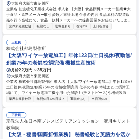
大阪府大阪市東淀川区
企業名 仙波糖化工業株式会社 求人名 【大阪】食品原料メーカー営業◆大
手食品・飲料メーカー取引多数／東証上場 仕事の内容 食品原料の製造販
売を行う当社にて、食品・飲料メーカーへの提案営業をお任せいたしま
す。顧客のニーズに応じた「味・香り・見た目」の設計段階から関与する
業界未経験歓迎
転勤なし
退職金あり
在宅OK
土日祝休み
提案型の営業スタイルです。 ■詳細：冷凍食品や惣菜、飲料に使用される
カラメルソースやうまみ成分、各種調味料・風味素材の提案。顧客ニーズ
に応じた「味・香り・見た目」の設計段階から関与し、社内の開発部門と
正社員
連携して試作・改良を重ね製品完成まで伴走する提案型営業です。■範
株式会社都島製作所
囲：愛知県を境に関西・北陸・九州・沖縄の広域エリアを担当（出張
【大阪/ワイヤー放電加工】年休123日/土日祝休/夜勤無/
有）。商社やメーカー中心に１人３０～４０社を想定。【業務内容の変更
創業75年の老舗/空調完備 機械生産技術
範囲】当社の指定する業務 募集職種 【大阪】食品原料メーカー営業◆大
22万円～35万円
月給
手食品・飲料メーカー取引多数／東証上場
大阪府大阪市東淀川区
企業名 株式会社都島製作所 求人名 【大阪/ワイヤー放電加工】年休123日/
土日祝休/夜勤無/創業75年の老舗/空調完備 仕事の内容 本社または摂津工
場にて、ワイヤー放電加工機を用いた試験片(テストピース)や機械装置部
品の加工業務をお任せします。最新鋭の設備を導入しており、熟練の技術
業界未経験歓迎
年間休日120日以上
退職金あり
土日祝休み
を活かしながら高品質な製品作りに貢献できます。 金属・プラスチック材
料の試験片製作、及び試験装置・食品機械部品の加工を担当いただきま
す。【詳細】図面確認・プログラミング/ワークのセッティング/加工・測
正社員
定など【魅力】ミクロン単位の精度が求められる希少な技術を磨ける環境
宗教法人在日本南プレスビテリアンミッション 淀川キリスト
です。夜勤はなく、冷暖房完備のクリーンな職場で、最新設備を駆使しな
教病院
がら落ち着いて業務に集中できる、経験者にとって最適な環境です。 募集
【大阪・秘書/国際折衝業務】 秘書経験と英語力を活か
職種 【大阪/ワイヤー放電加工】年休123日/土日祝休/夜勤無/創業75年の老