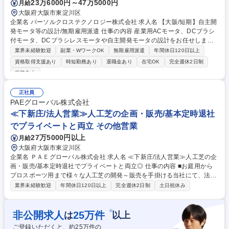
23万6000円～47万5000円
月給
大阪府大阪市東淀川区
企業名 パーソルクロステクノロジー株式会社 求人名 【大阪/短期】自主開
発モータ等の設計/無期雇用派遣 仕事の内容 産業用ACモータ、DCブラシ
付モータ、DCブラシレスモータや自主開発モータの設計をお任せしま
す。具体的には、顧客の要求仕様に基づきモータの設計/開発/新規モータ
業界未経験歓迎
副業・WワークOK
無期雇用派遣
年間休日120日以上
の開発までお願いします。 【詳細】■要求仕様に基づいた構造検討、部品
資格取得支援あり
時短勤務あり
退職金あり
在宅OK
完全週休2日制
設計、組立設計■モータ特性測定、組立製作（試作）■工場との技術打合
服装自由
せ、量産立上げ支援■顧客との折衝、仕様検討、調整など 【環境】Autode
sk製品 【備考】月に1～2回、全国への出張があります。 【企業情報】各
正社員
種モータ応用製品の製造/販売 募集職種 【大阪/短期】自主開発モータ等の
PAEグローバル株式会社
設計/無期雇用派遣
≪下新庄/法人営業≫人工芝の企画・販売/基本定時退社
でプライベートと両立 その他営業
27万5000円以上
月給
大阪府大阪市東淀川区
企業名 ＰＡＥグローバル株式会社 求人名 ≪下新庄/法人営業≫人工芝の企
画・販売/基本定時退社でプライベートと両立◎ 仕事の内容 ■お庭用から
プロスポーツ用まで様々な人工芝の開発～販売を手掛ける当社にて、法人
営業をご担当いただきます。 【詳細】■人工芝を取り扱う工事店や、商社
業界未経験歓迎
年間休日120日以上
完全週休2日制
土日祝休み
に人工芝のご提案(社用車を使用し、既存顧客や展示会でお話しした新規
顧客に対して、1日7～8件訪問します) ■営業活動をする中で触れるお客様
の生の声を参考に、商品開発会議でアイデアを出し合い、カタログ内の文
※
非公開求人
25
万件
は
以上
章作成から販売戦略まで熟考します。 【残業】外出のない日の残業は事前
ご登録いただくと、約
25
万件の