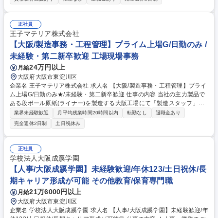
討、見積、受注、納品まで一貫して携わります。 ・設計段階からの仕様検
討、技術提案 ・社内技術部門と連携した見積作成・提出・交渉 ・案件管
理、受注後の納期・品質・コスト管理の顧客窓口 ・設計・施工チームとの
正社員
社内調整、進捗管理 ★数千万円から数億円規模の案件を担当し、顧客との
王子マテリア株式会社
折衝から社内調整まで幅広く担います。 募集職種 【大阪/ビル煙突の法人
【大阪/製造事務・工程管理】プライム上場G/日勤のみ /
営業（既存メイン）】経験者募集/残業少/完全週休二日制
未経験・第二新卒歓迎 工場現場事務
24万円以上
月給
大阪府大阪市東淀川区
企業名 王子マテリア株式会社 求人名 【大阪/製造事務・工程管理】プライ
ム上場G/日勤のみ★/未経験・第二新卒歓迎 仕事の内容 当社の主力製品で
ある段ボール原紙(ライナー)を製造する大阪工場にて「製造スタッフ」と
して紙の製造部門である製造課で、生産に関する業務をお任せします。 製
業界未経験歓迎
月平均残業時間20時間以内
転勤なし
退職金あり
造現場の補佐や、予算の作成、新規薬品・製造用具の管理などを行いま
完全週休2日制
土日祝休み
す。製造課は三交替勤務従業員も含め40人程度ですが、日勤のみの製造ス
タッフは3名です。【当社について】王子グループの中核を担う包装用資
材の製造メーカーとして、日々の生活において必要不可欠な産業用紙材を
正社員
製造しております。段ボール原紙・白板紙の国内シェアはTOPであり、業
学校法人大阪成蹊学園
界では圧倒的な地位を築いております。 募集職種 【大阪/製造事務・工程
【人事/大阪成蹊学園】未経験歓迎/年休123/土日祝休/長
管理】プライム上場G/日勤のみ★/未経験・第二新卒歓迎
期キャリア形成が可能 その他教育/保育専門職
21万6000円以上
月給
大阪府大阪市東淀川区
企業名 学校法人大阪成蹊学園 求人名 【人事/大阪成蹊学園】未経験歓迎/年