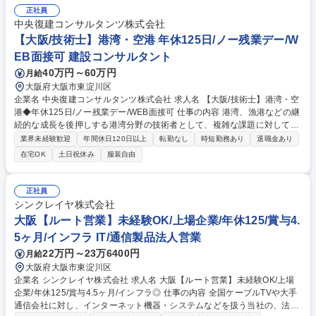
に供給できます。■工場内の品質保証部と協業しながら新製品の開発に携
正社員
わる事もあります。営業やお客様との協業から天然ワックスを用いたマス
中央復建コンサルタンツ株式会社
カラのカール保持力を高める素材の共同開発なども行っております。（共
【大阪/技術士】港湾・空港 年休125日/ノー残業デー/W
同特許取得） 募集職種 ★理系卒歓迎★【大阪/製造オペレーター】素材製
EB面接可 建設コンサルタント
造の上流～下流まで経験可能
40万円～60万円
月給
大阪府大阪市東淀川区
企業名 中央復建コンサルタンツ株式会社 求人名 【大阪/技術士】港湾・空
港◆年休125日/ノー残業デー/WEB面接可 仕事の内容 港湾、漁港などの継
続的な成長を後押しする港湾分野の技術者として、複雑な課題に対して柔
軟に対応できる方を募集します。勤続年数に関係なく、自分のやりたいこ
業界未経験歓迎
年間休日120日以上
転勤なし
時短勤務あり
退職金あり
とに取り組むことができる環境です。 【事業内容】当社は、港湾、漁港な
在宅OK
土日祝休み
服装自由
どの様々な事業において、施設の目的・機能に応じた最適な構造を提案・
設計するとともに、高潮、地震、津波などの自然災害だけでなく近年の気
候変動への対応(防災設計、数値シミュレーション)、既存インフラの長寿
正社員
命化のための維持管理(点検、補修・補強設計)などに取り組んでいます。
シンクレイヤ株式会社
※変更の範囲：当社業務全般 募集職種 【大阪/技術士】港湾・空港◆年休
大阪【ルート営業】未経験OK/上場企業/年休125/賞与4.
125日/ノー残業デー/WEB面接可
5ヶ月/インフラ IT/通信製品法人営業
22万円～23万6400円
月給
大阪府大阪市東淀川区
企業名 シンクレイヤ株式会社 求人名 大阪【ルート営業】未経験OK/上場
企業/年休125/賞与4.5ヶ月/インフラ◎ 仕事の内容 全国ケーブルTVや大手
通信会社に対し、インターネット機器・システムなどを扱う当社の、法人