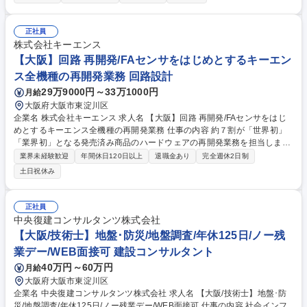
■サポート・改善 募集職種 ※面接1回【大阪】発送管理スタッフ/未経験/D
M発送支援事業/年休127日
正社員
株式会社キーエンス
【大阪】回路 再開発/FAセンサをはじめとするキーエン
ス全機種の再開発業務 回路設計
29万9000円～33万1000円
月給
大阪府大阪市東淀川区
企業名 株式会社キーエンス 求人名 【大阪】回路 再開発/FAセンサをはじ
めとするキーエンス全機種の再開発業務 仕事の内容 約７割が「世界初」
「業界初」となる発売済み商品のハードウェアの再開発業務を担当しま
す。FAセンサをはじめ、精密測定機器、顕微鏡、画像処理機器、PLCなど
業界未経験歓迎
年間休日120日以上
退職金あり
完全週休2日制
キーエンスの全ての機種の再開発に携わります。 【詳細】発売済み商品に
土日祝休み
使用されている電子部品の廃番・4M変更対応やコストダウンのための再
開発業務がメインの業務となります。 部品選定・回路設計・動作検証など
から、プロジェクトの管理までを担当します。 【キャリアパス例】複数の
正社員
プロジェクトに担当として業務を経験した後、大規模な再設計案件のプロ
中央復建コンサルタンツ株式会社
ジェクトマネージャーを目指します 募集職種 【大阪】回路 再開発/FAセン
【大阪/技術士】地盤･防災/地盤調査/年休125日/ノー残
サをはじめとするキーエンス全機種の再開発業務
業デー/WEB面接可 建設コンサルタント
40万円～60万円
月給
大阪府大阪市東淀川区
企業名 中央復建コンサルタンツ株式会社 求人名 【大阪/技術士】地盤･防
災/地盤調査/年休125日/ノー残業デー/WEB面接可 仕事の内容 社会インフ