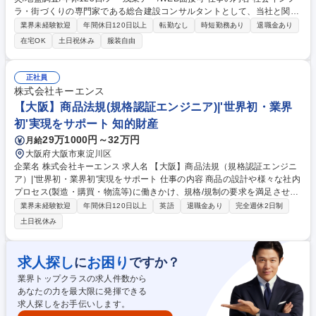
ラ・街づくりの専門家である総合建設コンサルタントとして、当社と関わ
る地域の成長を支え、地盤分野の技術者としてご活躍いただける方を募集
業界未経験歓迎
年間休日120日以上
転勤なし
時短勤務あり
退職金あり
します。 【事業内容】 わが国では、これまでも山や水を治めることに多
在宅OK
土日祝休み
服装自由
大な労力が費やされてきました。しかし、未だ十分な整備であるとは言え
ません。社会的な情勢も踏まえつつ、豊かな国土の保持と安全・安心な暮
らしを守るために、ハード・ソフトの両面から地盤（土質・地質）の技術
正社員
を通じて社会に貢献していきます。 ※変更の範囲：当社業務全般 募集職
株式会社キーエンス
種 【大阪/技術士】地盤･防災/地盤調査/年休125日/ノー残業デー/WEB面接
【大阪】商品法規(規格認証エンジニア)|'世界初・業界
可
初'実現をサポート 知的財産
29万1000円～32万円
月給
大阪府大阪市東淀川区
企業名 株式会社キーエンス 求人名 【大阪】商品法規（規格認証エンジニ
ア）|'世界初・業界初'実現をサポート 仕事の内容 商品の設計や様々な社内
プロセス(製造・購買・物流等)に働きかけ、規格/規制の要求を満足させま
す。また、規格/規制に適合する商品をスムーズに市場に出せるよう、効率
業界未経験歓迎
年間休日120日以上
英語
退職金あり
完全週休2日制
的な仕組みづくりに取り組みます。 国内外の製品安全・環境・輸出入関連
土日祝休み
の規制に対応するエキスパートとしてご活躍いただきます。 【詳細】 ・
規格/規制動向の情報収集・把握 ・対応方針の立案・実現 ・認証機関や当
局との折衝 など 募集職種 【大阪】商品法規（規格認証エンジニア）|'世界
求人探し
お困り
に
ですか？
初・業界初'実現をサポート
業界トップクラスの求人件数から
あなたの力を最大限に発揮できる
求人探しをお手伝いします。