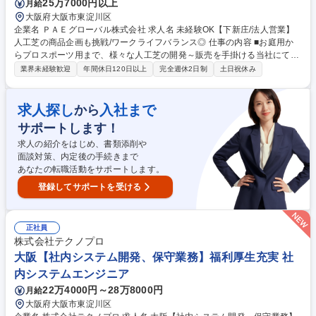
品質判断
25万7000円以上
月給
大阪府大阪市東淀川区
企業名 ＰＡＥグローバル株式会社 求人名 未経験OK【下新庄/法人営業】
人工芝の商品企画も挑戦/ワークライフバランス◎ 仕事の内容 ■お庭用か
らプロスポーツ用まで、様々な人工芝の開発～販売を手掛ける当社にて企
画営業をご担当いただきます。約1年程のOJTでしっかり教育。商品の企
業界未経験歓迎
年間休日120日以上
完全週休2日制
土日祝休み
画・開発から販売まで非常に幅広い業務に携われます。 【詳細】■顧客へ
のヒアリング・人工芝の提案 ■商品開発会議でのアイディアだし ■カタロ
グの作成 ■販売戦略の立案 等 【スタイル】社用車を使用し、既存顧客や
求人探し
入社まで
から
展示会でお話しした新規顧客に対して、1日7～8件訪問。【顧客】人工芝
サポートします！
を取り扱う商社や工務店 【ノルマ】なし 【残業】外出のない日の残業は
事前申請制となります。プライベートをしっかりと確保したい方にもオス
求人の紹介をはじめ、書類添削や
スメです！ 募集職種 未経験OK【下新庄/法人営業】人工芝の商品企画も挑
面談対策、内定後の手続きまで
戦/ワークライフバランス◎
あなたの転職活動をサポートします。
登録してサポートを受ける
正社員
株式会社テクノプロ
大阪【社内システム開発、保守業務】福利厚生充実 社
内システムエンジニア
22万4000円～28万8000円
月給
大阪府大阪市東淀川区