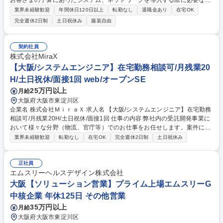
お客さまの予算にあったシステム、ネットワークを導入する際に必要な仕
様書を作成し、医療機関がシステムベンダー等と適正な取引を進めていけ
業界未経験歓迎
年間休日120日以上
転勤なし
退職金あり
在宅OK
るように支援する仕事です。 【具体的な仕事内容】全国出張あり（平均月
完全週休2日制
土日祝休み
服装自由
10回） ・現状調査/病院、システムベンダー、医療機器メーカー等へヒア
リング ・病院、既存・新規システムベンダー等と打合せ/課題、今後の提
案内容 ・システム等の仕様書案の作成 ・システムベンダー等からの意
契約社員
見、病院の要望との調整、価格交渉 ・仕様書作成、応札評価、システムの
株式会社MiraX
導入支援など 募集職種 【大阪】病院情報システムの導入コンサルタント/
【大阪/システムエンジニア】在宅勤務相談可/月残業20
完全週休2日制/【WEB面接可】
H/土日祝休/面接1回 web/オープンSE
25万円以上
月給
大阪府大阪市東淀川区
企業名 株式会社ＭｉｒａＸ 求人名 【大阪/システムエンジニア】在宅勤務
相談可/月残業20H/土日祝休/面接1回 仕事の内容 弊社内の受託開発事業に
おいて様々な分野（物流、官庁等）でのお仕事をお任せします。案件によ
っては在宅勤務・フルリモートの働き方も可能です。 【職務に関する事
業界未経験歓迎
転勤なし
在宅OK
完全週休2日制
土日祝休み
項】 ■IoT、アプリケーション、カスタムソフト、Webシステムに関する
受託開発から運用、保守まで一貫して担当 ■顧客要件のヒアリングから設
計・構築・テスト・導入までの全工程 ■チームメンバーとの協力体制によ
正社員
るプロジェクト遂行 募集職種 【大阪/システムエンジニア】在宅勤務相談
エムスリーヘルスデザイン株式会社
可/月残業20H/土日祝休/面接1回
大阪【ソリューション営業】プライム上場エムスリーG
中核企業 年休125日 その他営業
35万円以上
月給
大阪府大阪市東淀川区