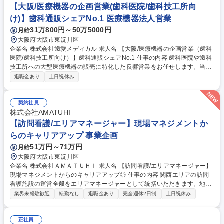
くより、チームワークよく和気あいあいとしており、入社後の不明な点は
【大阪/医療機器の企画営業(歯科医院/歯科技工所向
聞きやすい環境です。 募集職種 大阪【倉庫出荷作業】未経験歓迎/第二新
け)】歯科通販シェアNo.1 医療機器法人営業
卒歓迎/土日祝休/創業120年化学メーカー
31万800円～50万5000円
月給
大阪府大阪市東淀川区
企業名 株式会社歯愛メディカル 求人名 【大阪/医療機器の企画営業（歯科
医院/歯科技工所向け）】歯科通販シェアNo.1 仕事の内容 歯科医院や歯科
技工所への大型医療機器の販売に特化した反響営業をお任せします。当社
発刊のカタログ・DMを見てお問い合わせいただいた際に訪問し、商品の
退職金あり
土日祝休み
説明や提案などの営業活動を行っていただきます。お客様の ニーズに耳を
傾け、最適な商品を提案することで、信頼関係を構築することが求められ
るポジションです。コミュニケーション力や提案力を活かし、歯科医療の
契約社員
現場に貢献できます。【主な業務】■歯科医院や歯科技工所に対する大型
株式会社AMATUHI
医療機器の提案営業■新規開業・増設に伴う機器選定から導入までのトー
【訪問看護/エリアマネージャー】現場マネジメントか
タルサポート■セミナーの企画・運営および関係構築■導入後のフォローお
らのキャリアアップ 事業企画
よび追加提案による関係深化※営業範囲：関西エリア 募集職種 【大阪/医
51万円～71万円
月給
療機器の企画営業（歯科医院/歯科技工所向け）】歯科通販シェアNo.1
大阪府大阪市東淀川区
企業名 株式会社ＡＭＡＴＵＨＩ 求人名 【訪問看護/エリアマネージャー】
現場マネジメントからのキャリアアップ◎ 仕事の内容 関西エリアの訪問
看護施設の運営全般をエリアマネージャーとして統括いただきます。地域
医療への貢献と事業成長の牽引を期待いたします。 ■関西エリアにおける
業界未経験歓迎
転勤なし
退職金あり
完全週休2日制
土日祝休み
看護事業部領域全般に関する戦略立案および実行 ■運営上のKGI/KPI設定
とPDCAサイクルの推進 ■看護管理者との連絡調整、サービス品質の管
理・指導助言 ■社内外のステークホルダーとの折衝、新たな企画・提案 ■
正社員