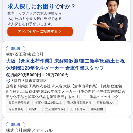
守を担当 【主な業務内容】 ・Java、C#、PHP、Python、JavaScript、A
求人探し
お困り
に
ですか？
WS、Azureなどの多様な環境で経験を積む機会あり ・要件定義から設
業界トップクラスの求人件数から
計、開発、テスト、運用までスキルに応じたフェーズを担当 募集職種
あなたの力を最大限に発揮できる
【大阪/SESエンジニア】正社員登用有/月残業20H/土日祝休/在宅勤務相談
求人探しをお手伝いします。
可〇
アドバイザーに相談する
正社員
林純薬工業株式会社
大阪【倉庫出荷作業】未経験歓迎/第二新卒歓迎/土日祝
休/創業120年化学メーカー 倉庫作業スタッフ
20万5000円～28万7000円
月給
大阪府大阪市東淀川区
企業名 林純薬工業株式会社 求人名 大阪【倉庫出荷作業】未経験歓迎/第二
新卒歓迎/土日祝休/創業120年化学メーカー 仕事の内容 半導体製造時に必
要な化学品と試薬化成品を製造販売する当社にて、製品のピッキング、仕
分け、検品、梱包、荷札貼り付け作業と、受入れ品の倉庫への格納業務
業界未経験歓迎
年間休日120日以上
資格取得支援あり
時短勤務あり
（20kg程度の重量物）を担当いただきます。 ■フォークリフト資格は入社
退職金あり
在宅OK
完全週休2日制
土日祝休み
服装自由
後に会社負担で取得可能！危険物取扱資格を取得した場合、お祝い金有。
将来的には、生産部の多能工化として活躍の幅を広げていただきたく、ジ
ョブローテーションの機会を提案する可能性有。【働き方】平均残業20時
正社員
間/月程度、繁忙期などの波はとくになく負担なく働けます。もくもくと働
株式会社歯愛メディカル