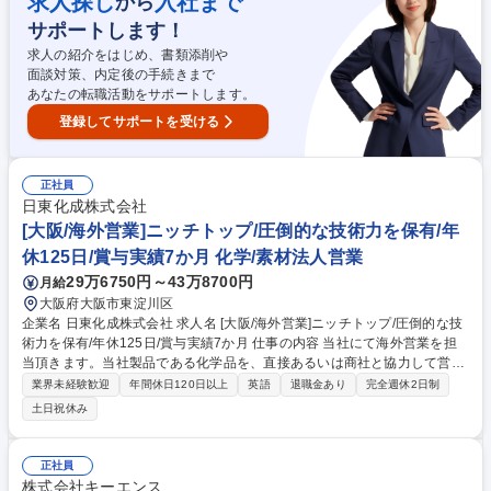
求人探し
入社まで
から
掃、ゴミ捨て等）手土産手配、会食手配、慶弔管理、社用車運行管理、中
サポートします！
元・歳暮、備品管理 その他庶務業務 募集職種 【大阪/社長秘書】年休126
日/有給休暇取得率90％/★秘書経験者歓迎
求人の紹介をはじめ、書類添削や
面談対策、内定後の手続きまで
あなたの転職活動をサポートします。
登録してサポートを受ける
正社員
日東化成株式会社
[大阪/海外営業]ニッチトップ/圧倒的な技術力を保有/年
休125日/賞与実績7か月 化学/素材法人営業
29万6750円～43万8700円
月給
大阪府大阪市東淀川区
企業名 日東化成株式会社 求人名 [大阪/海外営業]ニッチトップ/圧倒的な技
術力を保有/年休125日/賞与実績7か月 仕事の内容 当社にて海外営業を担
当頂きます。当社製品である化学品を、直接あるいは商社と協力して営業
活動を行い市場シェア拡大に取り組んで頂きます。国内では、メールやTE
業界未経験歓迎
年間休日120日以上
英語
退職金あり
完全週休2日制
Lでの業務が中心でサンプル品を出したり、商社や エンドユーザーからの
土日祝休み
問い合わせに対応していきます。海外出張先は、中国、韓国、台湾、ASE
AN、中東、ヨーロッパ、アメリカ、南米など全世界を股にかけての仕事
となります。 【製品】ファインケミカルズ製品(安定剤、化成品、船底の
正社員
汚れを防ぐ添加剤など)【営業スタイル】海外の現地メーカーへ営業を行
株式会社キーエンス