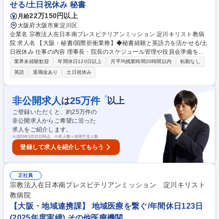
せる/土日祝休み 秘書
舗/空調完備
22万150円以上
月給
大阪府大阪市東淀川区
企業名 宗教法人在日本南プレスビテリアンミッション 淀川キリスト教病
院 求人名 【大阪・秘書/国際折衝業務】◆秘書経験と英語力を活かせる/土
日祝休み 仕事の内容 理事長・院長のスケジュール管理や役員会準備をは
じめ、グローバルな国際交流業務をお任せします。病院の設立当初から海
業界未経験歓迎
年間休日120日以上
月平均残業時間20時間以内
転勤なし
外交流が盛んであり、創設母体や姉妹病院等交流の窓口となる役割も担い
英語
退職金あり
土日祝休み
ます。 【業務詳細】■秘書業務:スケジュール管理や役員会準備・幹部の環
境整備■国際折衝業務:法人アメリカ本部や姉妹病院との折衝、海外顧客・
外国人患者様への対応 【採用背景】既存メンバーの業務負担軽減へ向けた
※
非公開求人
25
万件
は
以上
増員採用です。 【★魅力】組織のトップを支える秘書業務に留まらず、英
ご登録いただくと、約
25
万件の
語力を活かした海外との架け橋として多岐にわたり活躍が可能です。 募集
非公開求人からご希望に沿った
職種 【大阪・秘書/国際折衝業務】◆秘書経験と英語力を活かせる/土日祝
求人をご紹介します。
休み
※
2026年3月31日時点 ※求人数＝採用予定人数
登録して求人を紹介してもらう
正社員
宗教法人在日本南プレスビテリアンミッション 淀川キリスト
教病院
【大阪・地域連携課】 地域医療を繋ぐ/年間休日123日
(2025年度実績) その他医療機関