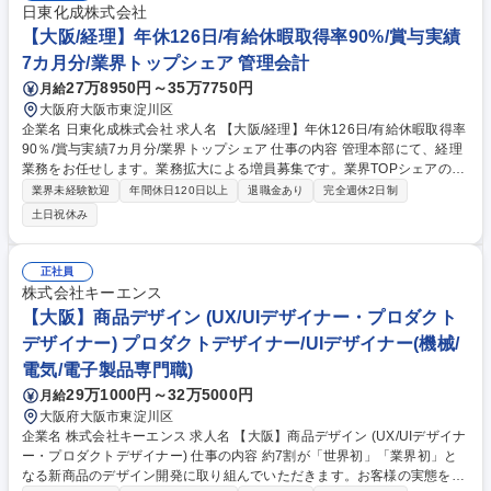
日東化成株式会社
【大阪/経理】年休126日/有給休暇取得率90%/賞与実績
7カ月分/業界トップシェア 管理会計
27万8950円～35万7750円
月給
大阪府大阪市東淀川区
企業名 日東化成株式会社 求人名 【大阪/経理】年休126日/有給休暇取得率
90％/賞与実績7カ月分/業界トップシェア 仕事の内容 管理本部にて、経理
業務をお任せします。業務拡大による増員募集です。業界TOPシェアの製
品を保有し、安定した事業基盤と従業員を大切にする社風が魅力の会社で
業界未経験歓迎
年間休日120日以上
退職金あり
完全週休2日制
す。 【業務詳細】(関連会社含む) ■債権債務管理 ■各種勘定科目管理 ■月
土日祝休み
次決算、年次決算 ■固定資産管理 ■予算編成 ■税務業務（申告書作成を含
む） 【求める人物像】 コミュニケーション能力が高く、積極的で行動力
のある方を求めます。主体的に周りを巻き込みながら課題を進めることが
正社員
でき、幅広い業務を同時並行できるマルチタスク管理が得意な人に適性が
株式会社キーエンス
ある仕事です。 募集職種 【大阪/経理】年休126日/有給休暇取得率90％/賞
【大阪】商品デザイン (UX/UIデザイナー・プロダクト
与実績7カ月分/業界トップシェア
デザイナー) プロダクトデザイナー/UIデザイナー(機械/
電気/電子製品専門職)
29万1000円～32万5000円
月給
大阪府大阪市東淀川区
企業名 株式会社キーエンス 求人名 【大阪】商品デザイン (UX/UIデザイナ
ー・プロダクトデザイナー) 仕事の内容 約7割が「世界初」「業界初」と
なる新商品のデザイン開発に取り組んでいただきます。お客様の実態をよ