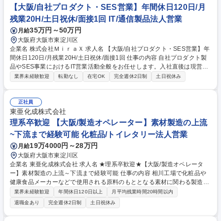
【大阪/自社プロダクト・SES営業】年間休日120日/月
残業20H/土日祝休/面接1回 IT/通信製品法人営業
35万円～50万円
月給
大阪府大阪市東淀川区
企業名 株式会社ＭｉｒａＸ 求人名 【大阪/自社プロダクト・SES営業】年
間休日120日/月残業20H/土日祝休/面接1回 仕事の内容 自社プロダクト製
品やSES事業におけるIT営業活動全般をお任せします。入社直後は現営業
社員の同行からスタートいただき、徐々に業務全般を担っていただきま
業界未経験歓迎
転勤なし
在宅OK
完全週休2日制
土日祝休み
す。将来的に当社の営業戦略の立案等もお任せします！ 【自社プロダクト
営業/SES営業 共通業務】 ・新規開拓：電話営業、HPからの問合わせ、交
流会でのネットワーキング 【自社プロダクト】既存顧客：製品のフォロ
正社員
ー、問い合わせの回答など 【SES営業】 既存顧客：継続案件フォロー、
東亜化成株式会社
エンジニア稼働状況の確認 ・エンジニア管理：自社社員・パートナー社員
理系卒歓迎 【大阪/製造オペレーター】素材製造の上流
の状況を把握し、適切なアサインを実施 募集職種 【大阪/自社プロダク
~下流まで経験可能 化粧品/トイレタリー法人営業
ト・SES営業】年間休日120日/月残業20H/土日祝休/面接1回
19万4000円～28万円
月給
大阪府大阪市東淀川区
企業名 東亜化成株式会社 求人名 ★理系卒歓迎★【大阪/製造オペレータ
ー】素材製造の上流～下流まで経験可能 仕事の内容 相川工場で化粧品や
健康食品メーカーなどで使用される原料のもととなる素材に関わる製造オ
ペレーターを担当いただきます。単なるオペレーターではなく、素材製造
業界未経験歓迎
年間休日120日以上
月平均残業時間20時間以内
の上流～下流まで幅広くスキルを習得いただきます。 【詳細】■海外の取
退職金あり
完全週休2日制
土日祝休み
引先から調達した原料のもととなる素材を生成加工していただきます。調
査・調達といった上流工程から商品を納品するまで一貫した価値をお客様