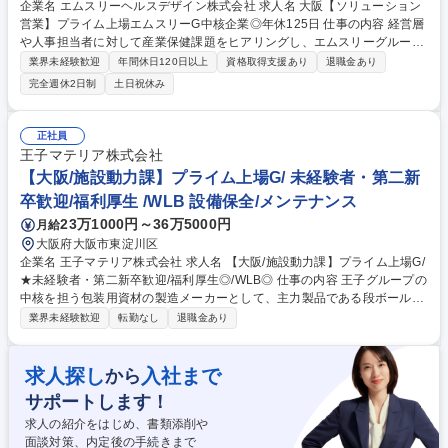
企業名 エムスリーヘルスデザイン株式会社 求人名 大阪【ソリューション
営業】プライム上場エムスリーG中核企業◎年休125日 仕事の内容 経営層
や人事担当者に対して産業保健課題をヒアリングし、エムスリーグループ
のサービスを用いて企業の職場環境を改善のための提案を行います。成長
業界未経験歓迎
年間休日120日以上
資格取得支援あり
退職金あり
市場である「健康経営」に最前線で寄与するポジションです。 ■休職・復
完全週休2日制
土日祝休み
職対応やメンタルヘルスに関するコンサルティング■産業医・保健師の紹
介および体制構築・運営支援■エムスリーGが持つ未病・予防医療サービ
スの提案 【魅力1】市場価値：注目度の高い健康経営分野で、一生モノの
正社員
経験を積める【魅力2】成長：少人数組織で社長と近く、自身の成果が事
王子マテリア株式会社
業成長に直結【魅力3】スピード： 迅速な意思決定により、提案から受注
【大阪/施設動力課】プライム上場G/ 未経験者・第二新
までが非常に早い 募集職種 大阪【ソリューション営業】プライム上場エ
卒歓迎/福利厚生 /WLB 設備保全/メンテナンス
ムスリーG中核企業◎年休125日
23万1000円～36万5000円
月給
大阪府大阪市東淀川区
企業名 王子マテリア株式会社 求人名 【大阪/施設動力課】プライム上場G/
★未経験者・第二新卒歓迎/福利厚生◎/WLB◎ 仕事の内容 王子グループの
中核を担う包装用資材の製造メーカーとして、主力製品である段ボール原
紙(ライナー)の製造関連業務をお任せいたします。しっかりと現場にてOJ
業界未経験歓迎
転勤なし
退職金あり
Tいたしますので、未経験でもご安心ください◎ 【三交替の場合】ボイラ
ー･タービン等エネルギープラントの操業と保守をお任せします。【日勤
の場合】電気設備保守、保全業務、自動制御設備の維持管理をお任せしま
求人探し
入社まで
から
す。 【柔軟かつ迅速な供給体制を確立】■顧客により高品質な製品を届け
サポートします！
るため、品質管理体制を確立し、柔軟かつスピーディーな供給体制を実現
しています。※メンテンナンスがメインのため、建設業務(建物自体に改
求人の紹介をはじめ、書類添削や
変を加える作業)は含まれません。 募集職種 【大阪/施設動力課】プライム
面談対策、内定後の手続きまで