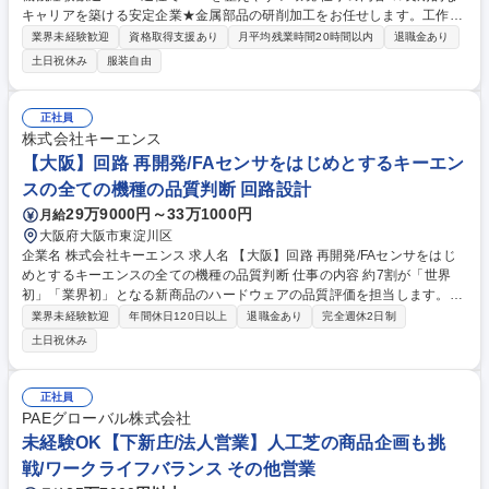
キャリアを築ける安定企業★金属部品の研削加工をお任せします。工作機
械を扱った経験が浅い方でも入社後は先輩社員の補助作業からスタート
業界未経験歓迎
資格取得支援あり
月平均残業時間20時間以内
退職金あり
し、段階的に技術を習得できるように徹底的にサポートします。 もちろ
土日祝休み
服装自由
ん、円筒研削盤・内面研削盤の経験者も大歓迎。 【詳細】■万能研削盤に
よる金属部品の研削加工■図面を見ながらの段取り補助 ★将来は現場リー
ダーとして、後輩指導や工程管理、現場調整にもかかわっていただけるポ
正社員
ジションです。 募集職種 【大阪/研削盤オペレーター】工作機械経験歓迎/
株式会社キーエンス
16:30退社でWLBを整えやすい環境
【大阪】回路 再開発/FAセンサをはじめとするキーエン
スの全ての機種の品質判断 回路設計
29万9000円～33万1000円
月給
大阪府大阪市東淀川区
企業名 株式会社キーエンス 求人名 【大阪】回路 再開発/FAセンサをはじ
めとするキーエンスの全ての機種の品質判断 仕事の内容 約7割が「世界
初」「業界初」となる新商品のハードウェアの品質評価を担当します。開
発部門・マーケティング部門・生産部門と協調しながら、開発・製造コス
業界未経験歓迎
年間休日120日以上
退職金あり
完全週休2日制
トと品質のバランスが取れた商品の実現を目指します。 【詳細】FAセン
土日祝休み
サをはじめ、精密測定機器、顕微鏡、画像処理機器、PLC等キーエンスの
全ての機種の品質判断を担当します。新商品の評価業務(信頼性評価業務
や解析業務等)がメイン業務となりますが、専門性を活かして、開発・生
正社員
産部門の技術相談にのり、問題発生時は解決へ向けて一緒に取り組みま
PAEグローバル株式会社
す。 【キャリアパス例】複数のプロジェクト専任担当として業務を経験し
未経験OK【下新庄/法人営業】人工芝の商品企画も挑
た後、品質面から発売可否判断を行う責任者を目指します。 募集職種
戦/ワークライフバランス その他営業
【大阪】回路 再開発/FAセンサをはじめとするキーエンスの全ての機種の