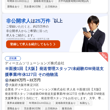
営業をお任せします。入社後に専門知識を身に着けながら、需要インフラ
年間休日120日以上
資格取得支援あり
月平均残業時間20時間以内
であるインターネットに携われる環境です♪ 【具体的には】(1)顧客の要望
退職金あり
完全週休2日制
土日祝休み
に対し、ヒアリングを行い、最適な機器やシステムを提案。当社の技術者
と共同で、インターネット業界の市場動向を踏まえながら、顧客のネット
ワークの最適化を提案(2)見積作成や契約手続きまで ★最初は先輩社員が
※
非公開求人
25
万件
は
以上
丁寧に教えるのでご安心を！ 【やりがい】インターネットは近年重要イン
ご登録いただくと、約
25
万件の
フラであることから、当社の提案する製品やサービスが、より高品質に繋
非公開求人からご希望に沿った
がり、世の中の発展に貢献できます！ 募集職種 大阪【ルート営業】未経
求人をご紹介します。
験OK/上場企業/年休125/賞与4.5ヶ月/インフラ◎
※
2026年3月31日時点 ※求人数＝採用予定人数
登録して求人を紹介してもらう
正社員
ディーエムソリューションズ株式会社
※面接1回【大阪】発送管理スタッフ/未経験/DM発送支
援事業/年休127日 その他物流
20万円～22万円
月給
大阪府大阪市東淀川区
企業名 ディーエムソリューションズ株式会社 求人名 ※面接1回【大阪】
発送管理スタッフ/未経験/DM発送支援事業/年休127日 仕事の内容 DM発送
支援事業を行う当社にて、発送管理スタッフをお任せします。大学、専門
学校、出版社、通販会社などのダイレクトメール（DM）発送の代行業務
業界未経験歓迎
年間休日120日以上
資格取得支援あり
転勤なし
になります。 ＜具体的内容＞ ■オーダーの受領 ■スタッフ配置 ■作業説明
退職金あり
完全週休2日制
土日祝休み
服装自由