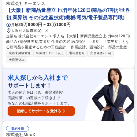
課題抽出から会議運営、改善に向けたネクストアクションの実行 ■職員の
株式会社キーエンス
育成、技能開発、研修教育体制の設計・実行 ■行政機関や地域住民との折
【大阪】新商品量産立上げ|年休128日/商品の7割が世界
衝 募集職種 【訪問看護/エリアマネージャー】現場マネジメントからのキ
初,業界初 その他生産技術(機械/電気/電子製品専門職)
ャリアアップ◎
29万9000円～33万1000円
月給
大阪府大阪市東淀川区
企業名 株式会社キーエンス 求人名 【大阪】新商品量産立上げ|年休128日/
商品の7割が世界初,業界初 仕事の内容 約7割が「世界初」「業界初」とな
る新商品を量産するための工程設計、 作業設計、設備設計、部品の量産立
上、製造委託先での基板実装、組立、調整、検査、梱包までの一連の生産
業界未経験歓迎
年間休日120日以上
退職金あり
完全週休2日制
工程の立上をお任せいたします。 弊社はファブレスですが、重要な量産技
土日祝休み
術は社内に保持しており、生産設備は自社で開発しています。 募集職種
【大阪】新商品量産立上げ|年休128日/商品の7割が世界初,業界初
求人探し
入社まで
から
サポートします！
求人の紹介をはじめ、書類添削や
面談対策、内定後の手続きまで
あなたの転職活動をサポートします。
登録してサポートを受ける
契約社員
株式会社MiraX