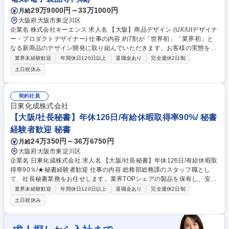
29万9000円～33万1000円
月給
大阪府大阪市東淀川区
企業名 株式会社キーエンス 求人名 【大阪】商品デザイン (UX/UIデザイナ
ー・プロダクトデザイナー) 仕事の内容 約7割が「世界初」「業界初」と
なる新商品のデザイン開発に取り組んでいただきます。お客様の実態をよ
く把握し、企画、開発や販売担当と議論しながら商品の最適なデザインを
業界未経験歓迎
年間休日120日以上
退職金あり
完全週休2日制
提案、実現していただきます。 《筐体のプロダクトデザイン》●CADによ
土日祝休み
るモデリング ●モックアップモデルの作成 《UX/UIデザイン》●画面遷移
図、UIモックアップの作成 ●グラフィックデザイン ●アイコン等画面パー
ツ類の作成 ＊商品のプロダクトもUX/UIも一人のデザイナーが担当するの
契約社員
が当社の特徴です。＊商品の企画初期段階から関与することもあり、企画
日東化成株式会社
担当と共に現場訪問を行うこともございます。 募集職種 【大阪】商品デ
【大阪/社長秘書】年休126日/有給休暇取得率90%/ 秘書
ザイン (UX/UIデザイナー・プロダクトデザイナー)
経験者歓迎 秘書
24万350円～36万6750円
月給
大阪府大阪市東淀川区
企業名 日東化成株式会社 求人名 【大阪/社長秘書】年休126日/有給休暇取
得率90％/★秘書経験者歓迎 仕事の内容 総務部総務課のスタッフ職とし
て、社長秘書業務をお任せします。業界TOPシェアの製品を保有し、安定
した事業基盤と従業員を大切にする社風が魅力の会社です。 【詳細】※入
業界未経験歓迎
年間休日120日以上
退職金あり
完全週休2日制
社当初の想定業務※ ★社長秘書業務：スケジュール管理、アポイント調
土日祝休み
整、各種案内状作成、メール代理送受信、物品購入、経費精算、接待のア
レンジ、名刺管理、各種チケット・ホテル手配 等 ★総務補助業務：電話
対応、来客対応、お茶出し、日常業務全般（食器洗い、郵便物仕訳、清