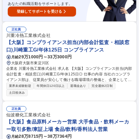
上場G/★未経験者・第二新卒歓迎/福利厚生◎/WLB◎
あなたの転職活動をサポートします。
登録してサポートを受ける
正社員
川重冷熱工業株式会社
【大阪】コンプライアンス担当(内部会計監査・相談窓
口)川崎重工G/年休125日 コンプライアンス
29万1000円～33万3000円
月給
大阪府大阪市東淀川区
企業名 川重冷熱工業株式会社 求人名 【大阪】コンプライアンス担当(内部
会計監査・相談窓口)川崎重工G/年休125日◎ 仕事の内容 当社のコンプラ
イアンス部は、従業員が安心して働ける職場環境の整備と、企業としての
社会的責任を果たすことを目的に、監査業務、内部通報制度の運用、コン
業界未経験歓迎
年間休日120日以上
退職金あり
完全週休2日制
プライアンス教育などを推進しております。 【具体的には】内部監査に関
土日祝休み
する業務、内部通報窓口の受付・調査対応／相談者および関係者へのヒア
リング、事実確認／通報案件の記録・分析、改善提案／コンプライアンス
教育・啓発活動（研修企画・運営、資料作成 等）／コンプライアンス関連
正社員
規程類の整備・運用／その他、会社のリスク低減に関わる業務全般 募集職
仙波糖化工業株式会社
種 【大阪】コンプライアンス担当(内部会計監査・相談窓口)川崎重工G/年
【大阪】食品原料メーカー営業 大手食品・飲料メーカ
休125日◎
ー取引多数/東証上場 食品/飲料/香料法人営業
28万8715円～38万7364円
月給