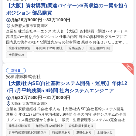
い受注を獲得(新規2割・既存8割)【提案先】接着剤メーカー、塗料メーカ
【大阪】資材購買(調達バイヤー)※高収益の一翼を担う
ー、プラスチックメーカー等 募集職種 [大阪/海外営業]ニッチトップ/圧倒
ポジション 部品購買
的な技術力を保有/年休125日/賞与実績7か月
29万9000円～33万1000円
月給
大阪府大阪市東淀川区
企業名 株式会社キーエンス 求人名 【大阪】資材購買（調達バイヤー）※
高収益の一翼を担うポジション 仕事の内容 当社の資材管理グループにて
国内及び海外の様々な調達先からの部材調達 業務をお任せいたします。世
界中から、適正な品質・最適なコストで部材調達を行うやりがいある仕事
業界未経験歓迎
年間休日120日以上
退職金あり
完全週休2日制
です。 バイヤーは当社の特徴である高収益・ファブレス・即日出荷の一翼
土日祝休み
を担っています。会社業績への貢献が実感できる仕事です。 【詳細】■部
材調達：発注~検収までの一連業務■納期交渉：調達先との交渉業務■取引
先管理：調達先への管理・指導など 【やりがい】オープンでフラットな社
正社員
風ですので、1人1人が自身で考え、責任を持って、自律的に働くことがで
安積濾紙株式会社
きます。 募集職種 【大阪】資材購買（調達バイヤー）※高収益の一翼を
【大阪/社内SE(自社基幹システム開発・運用)】年休12
担うポジション
7日 /月平均残業5.9時間 社内システムエンジニア
23万7500円～31万9000円
月給
大阪府大阪市東淀川区
企業名 安積濾紙株式会社 求人名 【大阪/社内SE(自社基幹システム開発・
運用)】年休127日◎/月平均残業5.9時間 仕事の内容 基幹システムの全面
リプレイス構想段階から参加し、販売・生産管理系システムの完全自社開
発やＩＴインフラ運用まで幅広く担当します。要件定義から行い、将来は
業界未経験歓迎
年間休日120日以上
資格取得支援あり
情報システム部門を牽引するリーダーを目指せます。 ■販売・生産系基幹
月平均残業時間20時間以内
時短勤務あり
退職金あり
土日祝休み