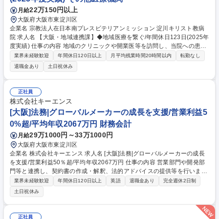
22万150円以上
月給
大阪府大阪市東淀川区
企業名 宗教法人在日本南プレスビテリアンミッション 淀川キリスト教病
院 求人名 【大阪・地域連携課】◆地域医療を繋ぐ/年間休日123日(2025年
度実績) 仕事の内容 地域のクリニックや開業医等を訪問し、当院への患者
様紹介を促す「医療連携」強化(営業活動)をお任せいたします。医師との
業界未経験歓迎
年間休日120日以上
月平均残業時間20時間以内
転勤なし
同行営業や最新の医療機器・施設等の情報共有もおこない、地域医療を繋
退職金あり
土日祝休み
ぐ役割です。 【業務詳細】■医師と同行したニーズ把握■新規開拓■既存訪
問■紹介患者様の情報共有■院内共有等 【採用背景】既存メンバーの業務
負担軽減、また新規・既存顧客との関係性強化へ向けた増員採用です。
正社員
【★魅力】病院の「顔」として地域医療のネットワークを築く重要な役割
株式会社キーエンス
です。病院内外の最新情報把握や共有・提案等をおこなっていただきま
[大阪]法務|グローバルメーカーの成長を支援/営業利益5
す。 募集職種 【大阪・地域連携課】◆地域医療を繋ぐ/年間休日123日(20
0%超/平均年収2067万円 財務会計
25年度実績)
29万1000円～33万1000円
月給
大阪府大阪市東淀川区
企業名 株式会社キーエンス 求人名 [大阪]法務|グローバルメーカーの成長
を支援/営業利益50％超/平均年収2067万円 仕事の内容 営業部門や開発部
門等と連携し、契約書の作成・解釈、法的アドバイスの提供等を行いま
す。海外売り上げが6割を超える中、法務部門は国内外の法的リスクを最
業界未経験歓迎
年間休日120日以上
英語
退職金あり
完全週休2日制
小限に抑えながらビジネスの成長を支えています。 ●各部門が締結する契
土日祝休み
約内容の審査、作成（秘密保持契約、業務委託契約、ライセンス契約、利
用規約など） ●各部門からの法律相談、法務的助言や法的観点からのレビ
ュー ●海外の各現地法人の法務部門の支援 ●訴訟・係争対応 ＊まずは当社
正社員