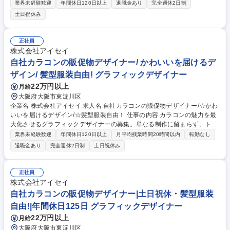
く把握し、企画、開発や販売担当と議論しながら商品の最適なデザインを
業界未経験歓迎
年間休日120日以上
退職金あり
完全週休2日制
提案、実現していただきます。 《筐体のプロダクトデザイン》●CADによ
土日祝休み
るモデリング ●モックアップモデルの作成 《UX/UIデザイン》●画面遷移
図、UIモックアップの作成 ●グラフィックデザイン ●アイコン等画面パー
ツ類の作成 ＊商品のプロダクトもUX/UIも一人のデザイナーが担当するの
正社員
が当社の特徴です。＊商品の企画初期段階から関与することもあり、企画
株式会社アイセイ
担当と共に現場訪問を行うこともございます。 募集職種 【大阪】商品デ
自社カラコンの販促物デザイナー/ かわいいを届けるデ
ザイン (UX/UIデザイナー・プロダクトデザイナー)
ザイン/ 髪型服装自由! グラフィックデザイナー
22万円以上
月給
大阪府大阪市東淀川区
企業名 株式会社アイセイ 求人名 自社カラコンの販促物デザイナー/☆かわ
いいを届けるデザイン/☆髪型服装自由！ 仕事の内容 カラコンの魅力を最
大化させるグラフィックデザイナーの募集。単なる制作に留まらず、トレ
ンドを捉えたデザインで「売上」を創るポジションです。ブランド担当と
業界未経験歓迎
年間休日120日以上
月平均残業時間20時間以内
転勤なし
連携し、企画から携わるチャンスに溢れた環境です。 【詳細】自社ECのL
退職金あり
完全週休2日制
土日祝休み
Pやバナー、販促物のデザインを軸に以下をお任せ。 ・Web、SNS画像、
店頭POP等のデザイン ・撮影ディレクション、商品企画への提案 【働く
魅力】SNS担当や企画担当と対話を重ね、世界観を共に創る共感力が活き
正社員
る環境。指示通りの作業ではなく、ユーザー視点で「今何が可愛いか」を
株式会社アイセイ
捉え、自身の感性で事業成長を直接牽引する手触り感があります。 募集職
自社カラコンの販促物デザイナー|土日祝休・髪型服装
種 自社カラコンの販促物デザイナー/☆かわいいを届けるデザイン/☆髪型
自由!|年間休日125日 グラフィックデザイナー
服装自由！
22万円以上
月給
大阪府大阪市東淀川区