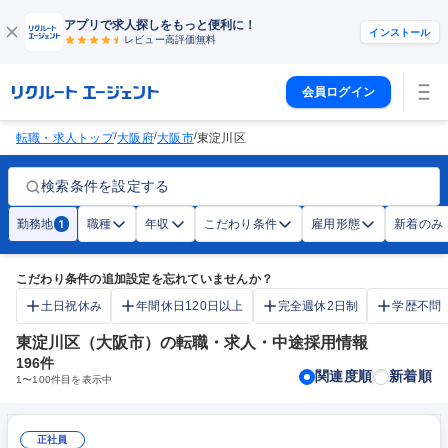
アプリで求人探しをもっと便利に！
インストール
レビュー高評価
無料
会員ログイン
/
/
/
転職・求人トップ
大阪府
大阪市
東淀川区
検索条件を設定する
勤務地
職種
年収
こだわり条件
雇用形態
新着のみ
1
こだわり条件の追加設定を忘れていませんか？
土日祝休み
年間休日120日以上
完全週休2日制
学歴不問
東淀川区（大阪市）の転職・求人・中途採用情報
196
件
関連度順
新着順
1
〜
100
件目を表示中
正社員