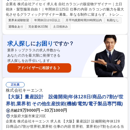
企業名 株式会社アイセイ 求人名 自社カラコンの販促物デザイナー｜土日
祝休・髪型服装自由！｜年間休日125日 仕事の内容 カラコンの魅力を最大
化させるグラフィックデザイナー募集。単なる制作に留まらず、トレンド
を捉えたデザインで「売上」を創るポジション。ブランド担当と密に連携
業界未経験歓迎
年間休日120日以上
月平均残業時間20時間以内
転勤なし
し、企画から携わるチャンスに溢れた環境です。 【詳細】自社ECのLPや
退職金あり
完全週休2日制
土日祝休み
バナー、販促物のデザインを軸に以下をお任せ。 ・Web、SNS画像、店
頭POP等のデザイン ・撮影ディレクション、商品企画への提案 【働く魅
力】SNS担当や企画担当と対話を重ね、世界観を共に創る共感力が活きる
求人探し
お困り
に
ですか？
環境。指示通りの作業ではなく、ユーザー視点で「今何が可愛いか」を捉
業界トップクラスの求人件数から
え、自身の感性で事業成長を直接牽引する手触り感があります。 募集職種
あなたの力を最大限に発揮できる
自社カラコンの販促物デザイナー｜土日祝休・髪型服装自由！｜年間休日
求人探しをお手伝いします。
125日
アドバイザーに相談する
正社員
株式会社キーエンス
【大阪】量産設計 設備開発|年休128日/商品の7割が世
界初,業界初 その他生産技術(機械/電気/電子製品専門職)
29万9000円～33万1000円
月給
大阪府大阪市東淀川区
企業名 株式会社キーエンス 求人名 【大阪】量産設計 設備開発|年休128
日/商品の7割が世界初,業界初 仕事の内容 世界初、業界初が7割を占める当