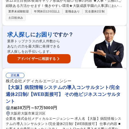
休123/土日祝休/長期キャリア形成が可能◎ 仕事の内容 ★人事・労務のご
経験ある方活かせます！働きやすい環境★大阪成蹊学園の人事課におい
て、教職員の異動や採用、給与計算等の人事データ管理など全般を担当頂
業界未経験歓迎
年間休日120日以上
退職金あり
完全週休2日制
きます。 【具体的には】 ■教職員の採用、異動、研修及び表彰等に関する
土日祝休み
こと ■教職員の給与、処遇、福利厚生及び人事データ管理に関すること ■
人事制度の企画・運営、及び人事関係規程の立案・改正に関すること ■教
学関係規程の立案、改正等に関すること 等、その他付随する業務を担当頂
求人探し
お困り
に
ですか？
きます。 募集職種 【人事/大阪成蹊学園】未経験歓迎/年休123/土日祝休/
業界トップクラスの求人件数から
長期キャリア形成が可能◎
あなたの力を最大限に発揮できる
求人探しをお手伝いします。
アドバイザーに相談する
正社員
株式会社メディカルエージェンシー
【大阪】病院情報システムの導入コンサルタント/完全
週休2日制/【WEB面接可】 その他ビジネスコンサルタ
ント
38万円～57万5000円
月給
大阪府大阪市東淀川区
企業名 株式会社メディカルエージェンシー 求人名 【大阪】病院情報シス
テムの導入コンサルタント/完全週休2日制/【WEB面接可】 仕事の内容 ■