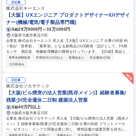
正社員
株式会社キーエンス
【大阪】UXエンジニア プロダクトデザイナー/UIデザイ
ナー(機械/電気/電子製品専門職)
29万9000円～33万1000円
月給
大阪府大阪市東淀川区
企業名 株式会社キーエンス 求人名 【大阪】UXエンジニア 仕事の内容 約
７割が「世界初」「業界初」となる新商品のUX開発・設計として、FA用
センサ、測定器、画像処理機器の開発を行っています。 【詳細】商品とし
ての最適なUXを追求しユーザビリティを高めるため、商品企画担当・ソ
業界未経験歓迎
年間休日120日以上
退職金あり
完全週休2日制
フト開発担当と緊密に連携して、ユーザーリサーチ、UX課題抽出、ユー
土日祝休み
ザーインタラクション/ワイヤーフレームの検討、プロトタイプの制作・評
価・改良、画面設計などを行いながら、UX/UI観点からソフトウエア開
発・実装をサポートし、良いUXを実現します。 募集職種 【大阪】UXエ
正社員
ンジニア
株式会社ツカサテック
【大阪/ビル煙突の法人営業(既存メイン)】経験者募集/
残業少/完全週休二日制 建築法人営業
40万円以上
月給
大阪府大阪市東淀川区
企業名 株式会社ツカサテック 求人名 【大阪/ビル煙突の法人営業（既存メ
イン）】経験者募集/残業少/完全週休二日制 仕事の内容 プラントメーカ
ー、ゼネコン、インフラ関連企業に対し、煙突設備の提案営業を担当しま
す。既存顧客への深掘営業を中心に、上流工程から顧客と協議し、仕様検
資格取得支援あり
転勤なし
退職金あり
完全週休2日制