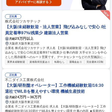
アドバイザーに相談する
正社員
株式会社ツカサテック
【大阪/未経験歓迎・法人営業】飛び込みなしで安心 /社
員定着率97%/残業少 建築法人営業
25万円以上
月給
大阪府大阪市東淀川区
企業名 株式会社ツカサテック 求人名 【大阪/未経験歓迎・法人営業】飛び
込みなしで安心◎/社員定着率97％/残業少 仕事の内容 大手ゼネコンを中心
とした既存顧客へのルート営業です。データセンターなどの大型施設に不
可欠な「ビル煙突」を提案します。専門知識は入社後にイチから学べるた
業界未経験歓迎
資格取得支援あり
転勤なし
退職金あり
完全週休2日制
め、未経験入社でも安心して挑戦できる環境です。 ・大手建設会社への定
期訪問、ニーズのヒアリング ・社内の設計スタッフと協力した見積書の作
成 ・工事の進捗確認や、納品までのスケジュール管理 ・お客様との打ち
正社員
合わせ、アフターフォロー ★飛び込みやテレアポは一切ありません。じっ
不二ダイス工業株式会社
くり時間をかけてお客様と信頼関係を築き、街のランドマーク建設を支え
【大阪/研削盤オペレーター】工作機械経験歓迎/16:30
るやりがいがあります。 募集職種 【大阪/未経験歓迎・法人営業】飛び込
退社でWLBを整えやすい環境 機械生産技術
みなしで安心◎/社員定着率97％/残業少
24万円～36万円
月給
大阪府大阪市東淀川区
企業名 不二ダイス工業株式会社 求人名 【大阪/研削盤オペレーター】工作
機械経験歓迎/16:30退社でWLBを整えやすい環境 仕事の内容 ★長期的な