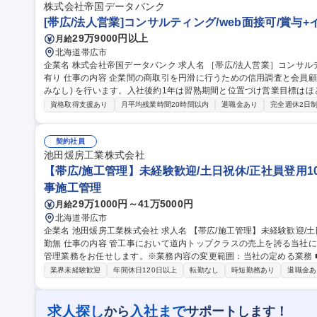
品/年休124日◎
株式会社帝国データバンク
[帯広/法人営業]コンサルティング/web面接可/賞与
29万9000円以上
月給
北海道帯広市
企業名 株式会社帝国データバンク 求人名 ［帯広/法人営業］コンサルティング/web面接可/賞与＋インセンティブ
有り 仕事の内容 企業間の商取引を円滑に行うための信用調査と会員顧客へのコンサル営業＋会員獲得営業(飛び込
みなし) を行います。入社後約1年は習熟期間と位置づけ営業目標は
境です。 ■信用調査(約80項目)：事業内容やビジネスモデル、財務状況の聞き取り ■コンサル営業：業界動向・市
資格取得支援あり
月平均残業時間20時間以内
退職金あり
完全週休2日
場情報等のデータベース提供、新規顧客先への信用調査の実施、後継
案 【魅力】担当顧客に対し長期伴走型の課題解決支援を行う事がで
案による企業の改善を間近に感じられます。経営層との対峙機会が多く様
契約社員
職種 ［帯広/法人営業］コンサルティング/web面接可/賞与＋インセン
池田煖房工業株式会社
【帯広/施工管理】未経験歓迎/土日祝休/正社員登用10
事施工管理
29万1000円～41万5000円
月給
北海道帯広市
企業名 池田煖房工業株式会社 求人名 【帯広/施工管理】未経験歓迎/土日祝休/正社員登用100%/奨学金返還制度/転
勤無 仕事の内容 管工事において道内トップクラスの売上を誇る当社にて、冷暖房設備を中心とした管工事の施工
管理業務をお任せします。※業務内容の変更範囲：当社の定める業務 ■発注者との打合せ、下請業者との工事打合
せおよび現場での作業指示 ■他工事業者を含む工程調整、工程管理・
業界未経験歓迎
年間休日120日以上
転勤なし
時短勤務あり
退職金あ
成および提出、仕入材料や工事費等の原価管理 【出張】現場や案件
パート代・光熱費全額会社負担、月7.5～13.5万円の出張手当、月2
ン代・使用料手当も手厚く支給します。 募集職種 【帯広/施工管理】未経験歓迎/土日祝休/正社員登用100%/奨学
求人探し
入社まで
から
サポートします！