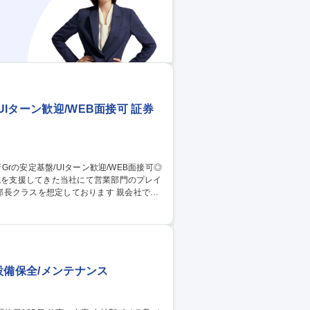
UIターン歓迎/WEB面接可 証券
成を支援してきた当社にて営業部門のプレイ
スを想定しております 親会社であ
ます。 ■資産運用の投資方針・目標等をヒ
に資産運用のサポート ■部門メンバーの指
行Grの安定基盤/UIターン歓迎/WEB面接可◎
設備保全/メンテナンス