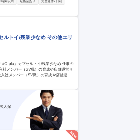
0時間以内
退職金あり
完全週休2日制
の高い提案に専念できます。東海東京FHの
築してください。ノルマに追われる回転売
信頼関係を築く本質的な営業活動が可能で
歓迎/東海東京FHの商品力
プセルトイ/残業少なめ その他エリ
入社メンバー（SV職）の育成や店舗運営サ
研修の実施、またそのメンバーが担当してい
、シフト管理、採用面接など ・カプセルト
の在庫管理 ・金銭管理（両替機の釣銭準
C-pla」カプセルトイ/残業少なめ
求人探