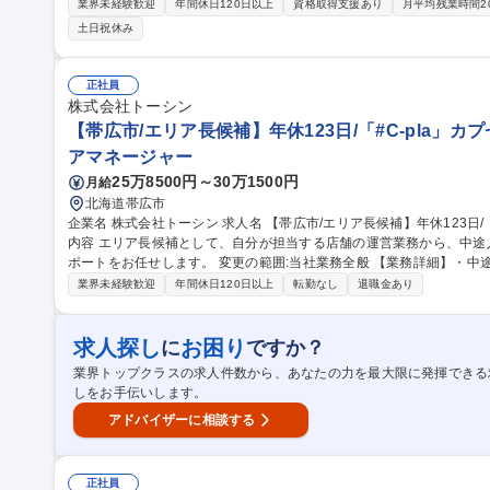
重要な役割です。 銀行との強固なリレーションにより、基本運用ニーズをお持ちの顧客（主に法人オーナー等）
業界未経験歓迎
年間休日120日以上
資格取得支援あり
月平均残業時間2
をご紹介いただきます。そのため新規開拓は一切なく、効率的かつ質
土日祝休み
高度な商品力を活かし、顧客に寄り添った最適なポートフォリオを構
買ではなく、誠実な取引が評価される半期査定のもと、長期的で深い
す。 募集職種 【帯広/証券営業】北陸・北海道初の地銀系証券/経験者
正社員
株式会社トーシン
【帯広市/エリア長候補】年休123日/「#C-pla」カ
アマネージャー
25万8500円～30万1500円
月給
北海道帯広市
企業名 株式会社トーシン 求人名 【帯広市/エリア長候補】年休123日/「#C-pla」カプセルトイ/残業少なめ 仕事の
内容 エリア長候補として、自分が担当する店舗の運営業務から、中途
ポートをお任せします。 変更の範囲:当社業務全般 【業務詳細】・中途入社メンバー（SV職）の育成や店舗運営
サポート：入社時研修実施後、SVとして独り立ちできるようにOJT
業界未経験歓迎
年間休日120日以上
転勤なし
退職金あり
る店舗の運営指導やサポート ・マネジメント：アルバイト社員の育成
イの商品選定 ・イベント企画（季節イベント/コーナー作り）・商品
備）・収益管理 募集職種 【帯広市/エリア長候補】年休123日/「#
求人探し
お困り
に
ですか？
業界トップクラスの求人件数から、あなたの力を最大限に発揮できる
しをお手伝いします。
アドバイザーに相談する
正社員