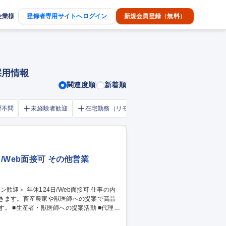
企業様
登録者専用サイトへログイン
新規会員登録（無料）
採用情報
関連度順
新着順
歴不問
未経験者歓迎
在宅勤務（リモートワーク）OK
家賃補助・
/Web面接可 その他営業
頂きます。畜産農家や獣医師への提案で高品
■代理店
 ■市場分析 【仕事の魅力】畜産現場の生産