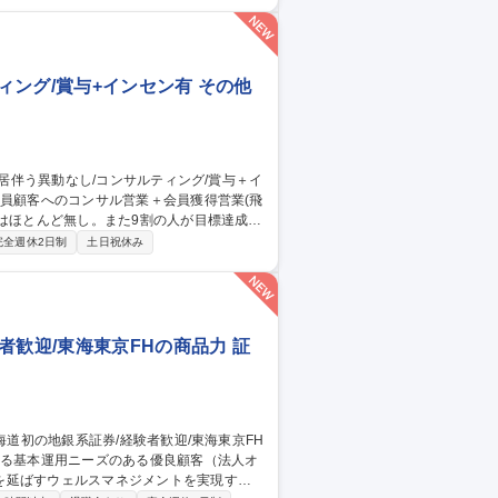
から実行まで携わり、これまでの経験を存
ィング/賞与+インセン有 その他
標はほとんど無し。また9割の人が目標達成す
完全週休2日制
土日祝休み
、後継者育成・事業承継支援等独自サービ
事ができ、売り切り営業では無いことから自
会が多く様々なスキル向上が期待できま
ティング/賞与＋インセン有
者歓迎/東海東京FHの商品力 証
を延ばすウェルスマネジメントを実現する