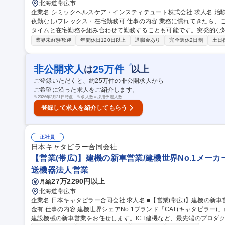
北海道帯広市
企業名 シミックヘルスケア・インスティテュート株式会社 求人名 治験業界経験者歓迎【帯広/CRC】土日祝休み/
夜勤なし/フレックス・在宅勤務可 仕事の内容 業務に慣れてきたら、ご自身で業務調整・計画を行い、フレックス
タイムと在宅勤務を組み合わせて勤務することも可能です。突発的な
して働き続けられる環境を整備しています ■患者様への治験内容説明の補助 ■患者様の相談対応 ■治験担当医師の
業界未経験歓迎
年間休日120日以上
退職金あり
完全週休2日制
土日
補助 ■院内スタッフとの調整 ■検査・投薬スケジュールの調整 ■治験
生いたしません。 【入社後のフォロー体制】約10日の導入研修後、3
ます。中途入社し、活躍している先輩社員もたくさん在籍しており、周囲に相談
※
非公開求人
25
万件
は
以上
験業界経験者歓迎【帯広/CRC】土日祝休み/夜勤なし/フレックス・在
ご登録いただくと、約
25
万件の非公開求人から
ご希望に沿った求人をご紹介します。
※
2026年3月31日時点 ※求人数＝採用予定人数
登録して求人を紹介してもらう
正社員
日本キャタピラー合同会社
【営業(帯広)】建機の新車営業/建機世界No.1メーカー
送機器法人営業
27万2290円以上
月給
北海道帯広市
企業名 日本キャタピラー合同会社 求人名 ■【営業(帯広)】建機の新車営業/建機世界No.1メーカー/年休125日/報奨
金有 仕事の内容 建機世界シェアNo.1ブランド「CAT(キャタピラー)」の日本法人で、油圧ショベルを中心とした
建設機械の新車営業をお任せします。ICT建機など、最先端のプロダ