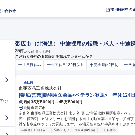
採用検討中の
問い合わせ
帯広市（北海道） 中途採用の転職・求人・中途
25
件
1
〜
25
件目を表示中
こだわり条件の追加設定を忘れていませんか？
土日祝休み
年間休日120日以上
完全週休2日制
学
正社員
東亜薬品工業株式会社
[帯広/営業]動物用医薬品<ベテラン歓迎> 年休124日
ア
35万5000円～45万5000円
月給
北海道帯広市
企業名 東亜薬品工業株式会社 求人名 [帯広/営業]動物用医薬品＜ベテラン歓迎＞ 年休124日/Web面接可 仕事の内
容 生菌製剤「ビオスリー」を展開する当社で動物薬の営業をご担当
質な畜水産物づくりに貢献します。 市場分析も担い事業を牽引頂きます。 ■生産者・獣医師への提案活動 
との関係構築と同行指導 ■支店の予実管理および戦略策定 ■展示会運営
年間休日120日以上
退職金あり
完全週休2日制
土日祝休み