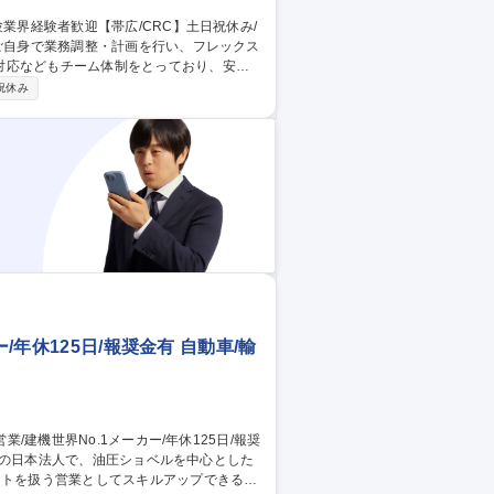
対応などもチーム体制をとっており、安心
祝休み
で得られるデータ管理 など ※医療行為は発
ヵ月のOJTの中で徐々に業務を習得していき
しやすい環境です。 募集職種 治
宅勤務可
/年休125日/報奨金有 自動車/輸
クトを扱う営業としてスキルアップできる環