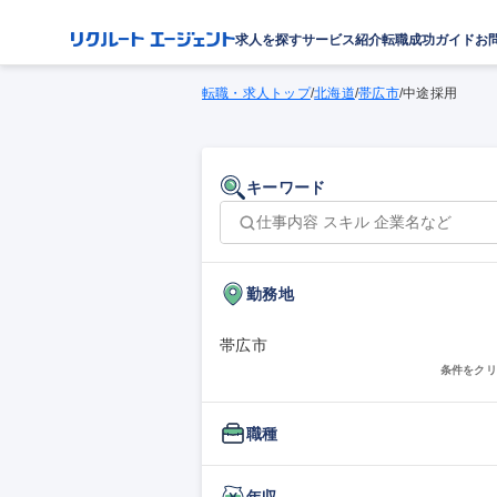
求人を探す
サービス紹介
転職成功ガイド
お
転職・求人トップ
/
北海道
/
帯広市
/
中途採用
キーワード
勤務地
帯広市
条件をクリ
職種
年収