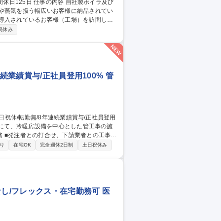
熱や蒸気を扱う幅広いお客様に納品されてい
案をしながら販売も行います。※建設物へ
祝休み
検、オーバーホール ■新商品や保守契約の提
ニア
続業績賞与/正社員登用100% 管
事打
・安全管理・品質管理 ■工事に関係する書類
り
在宅OK
完全週休2日制
土日祝休み
件に応じて道内出張が発生します。出張時は
2回の帰省手当支給。自家用車使用時のガソ
なし/フレックス・在宅勤務可 医