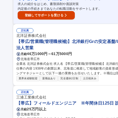
金返還制度/転勤無
求人の紹介をはじめ、書類添削や面談対策
内定後の手続きまであなたの転職活動をサポートします。
登録してサポートを受ける
正社員
北洋証券株式会社
【帯広/営業職(管理職候補)】北洋銀行Grの安定基盤/
法人営業
46万1000円～61万5000円
月給
北海道帯広市
企業名 北洋証券株式会社 求人名 【帯広/営業職(管理職候補)】北洋銀行Grの安定基盤/UIターン歓迎/WEB面接可◎
仕事の内容 1938年の創業以来、北海道に根差して地域顧客の資産形
ングマネジャーとして以下一連の業務をお任せいたします。※職位は部長クラ
る北洋銀行から紹介を受けたお客様を中心に、資産運用のご提案を行い
業界未経験歓迎
退職金あり
完全週休2日制
土日祝休み
アリング ■投資信託など中長期的な運用方法を提案 ■その後も継続的
導・マネジメント 募集職種 【帯広/営業職(管理職候補)】北洋銀
正社員
三浦工業株式会社
【帯広】フィールドエンジニア ※年間休日125日 
25万円以上
月給
北海道帯広市