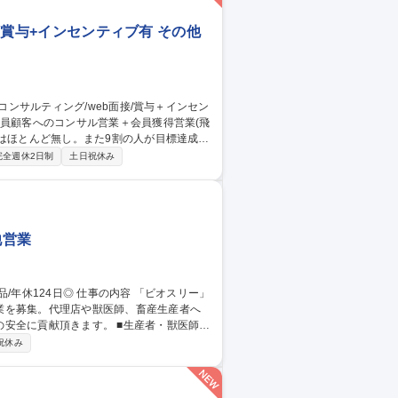
接/賞与+インセンティブ有 その他
標はほとんど無し。また9割の人が目標達成す
完全週休2日制
土日祝休み
、後継者育成・事業承継支援等独自サービ
事ができ、売り切り営業では無いことから自
会が多く様々なスキル向上が期待できま
面接/賞与＋インセンティブ有
他営業
業を募集。代理店や獣医師、畜産生産者へ
きます。 ■生産者・獣医師へ
セミナーの企画・運営■学会・展示会でのブ
祝休み
集/開発へのフィードバック【やりがい】当社
境を整え、肉質向上や健康維持に貢献。獣医