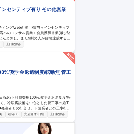
+インセンティブ有り その他営業
ほとんど無し。また9割の人が目標達成する環
制
土日祝休み
者育成・事業承継支援等独自サービスの提
き、売り切り営業では無いことから自らの提
々なスキル向上が期待できます。 募集
ティブ有り
0%/奨学金返還制度/転勤無 管工
安全管理・品質管理 ■工事に関係する書類作
り
在宅OK
完全週休2日制
土日祝休み
に応じて道内出張が発生します。出張時はア
回の帰省手当支給。自家用車使用時のガソリ