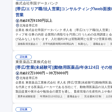
株式会社帝国データバンク
[帯広/エリア職/法人営業]コンサルティング/web面
営業
28万9150円以上
月給
北海道帯広市
企業名 株式会社帝国データバンク 求人名 ［帯広/エリア職/法人営業］コンサルティング/web面接/賞与＋インセン
ティブ有 仕事の内容 企業間の商取引を円滑に行うための信用調査と会員顧客へのコンサル営業＋会員獲得営業(飛
び込みなし) を行います。入社後約1年は習熟期間と位置づけ営業目
る環境です。 ■信用調査(約80項目)：事業内容やビジネスモデル、財務状況の聞き取り ■コンサル営業：業界動
資格取得支援あり
月平均残業時間20時間以内
転勤なし
退職金あり
向・市場情報等のデータベース提供、新規顧客先への信用調査の実施
スの提案 【魅力】担当顧客に対し長期伴走型の課題解決支援を行う
らの提案による企業の改善を間近に感じられます。経営層との対峙機
正社員
東亜薬品工業株式会社
す。 募集職種 ［帯広/エリア職/法人営業］コンサルティング/web
[帯広/営業(未経験可)]動物用医薬品/年休124日 その
22万1000円～39万5000円
月給
北海道帯広市
企業名 東亜薬品工業株式会社 求人名 [帯広/営業(未経験可)]動物用医薬品/年休124日◎ 仕事の内容 「ビオスリー」
を代表とする医薬品メーカーである当社にて、動物用医薬品の法人営
製品提案や展示会や勉強会の運営を通し、畜産現場の生産性向上や食の安全に貢献頂
の訪問・提案活動■販売代理店との同行訪問/関係構築■製品勉強会・
業界未経験歓迎
年間休日120日以上
退職金あり
完全週休2日制
土日
ース対応 ■実証データに基づく製品効果のプレゼン■市場ニーズの収
主力製品の「ビオスリー」シリーズは"予防"の観点から動物の腸内環
師や生産者様からも好評で、自信を持って提案できる製品を扱えます 募集職種 [帯広/営業(未経験可)]動物用医薬
正社員