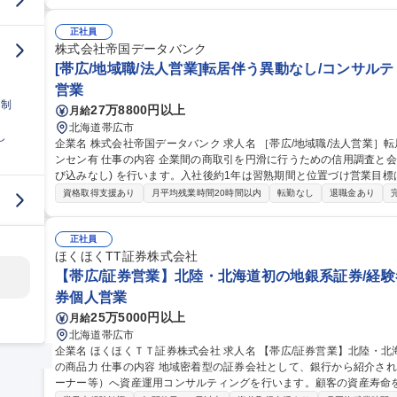
性向上や食の安全に直接貢献できる環境です。裁量を持って戦略立案
分に活かして事業拡大を牽引できます。 募集職種 [帯広/営業]動物用医薬品＜ベテラン歓迎＞ 年休124日/Web面接
可
正社員
株式会社帝国データバンク
[帯広/地域職/法人営業]転居伴う異動なし/コンサルテ
営業
日制
27万8800円以上
月給
北海道帯広市
し
企業名 株式会社帝国データバンク 求人名 ［帯広/地域職/法人営業］転居伴う異動なし/コンサルティング/賞与＋イ
ンセン有 仕事の内容 企業間の商取引を円滑に行うための信用調査と会員顧客へのコンサル営業＋会員獲得営業(飛
び込みなし) を行います。入社後約1年は習熟期間と位置づけ営業目
る環境です。 ■信用調査(約80項目)：事業内容やビジネスモデル、財務状況の聞き取り ■コンサル営業：業界動
資格取得支援あり
月平均残業時間20時間以内
転勤なし
退職金あり
向・市場情報等のデータベース提供、新規顧客先への信用調査の実施
スの提案 【魅力】担当顧客に対し長期伴走型の課題解決支援を行う
らの提案による企業の改善を間近に感じられます。経営層との対峙機
正社員
ほくほくTT証券株式会社
す。 募集職種 ［帯広/地域職/法人営業］転居伴う異動なし/コンサル
【帯広/証券営業】北陸・北海道初の地銀系証券/経験
券個人営業
25万5000円以上
月給
北海道帯広市
企業名 ほくほくＴＴ証券株式会社 求人名 【帯広/証券営業】北陸・北海道初の地銀系証券/経験者歓迎/東海東京FH
の商品力 仕事の内容 地域密着型の証券会社として、銀行から紹介される基本運用ニーズのある優良顧客（法人オ
ーナー等）へ資産運用コンサルティングを行います。顧客の資産寿命