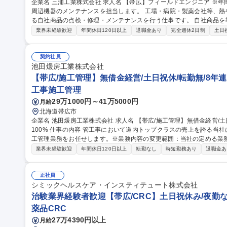
企業名 三浦工業株式会社 求人名 【帯広】フィールドエンジニア ※年間休日125日 仕事の内容 自社製ボイラ及び
周辺機器のメンテナンスを担当します。 工場・病院・製薬会社等、
る自社商品の点検・修理・メンテナンスを行う仕事です。 自社商品を導入されているお客様（工場）を訪問し、
定期点検やトラブル発生時の修理などを担当。またお客様に役立つ提
業界未経験歓迎
年間休日120日以上
退職金あり
完全週休2日制
土日
の改変業務は含まれません 【具体的な業務】■現場での修理、定期点
案、販売 ■省エネ、環境保全の診断と提案 ■開発部門への情報提供 など 募集職種 【帯広】フィールドエンジ
※年間休日125日
契約社員
池田煖房工業株式会社
【帯広/施工管理】無借金経営/土日祝休/転勤無/8年連
工事施工管理
29万1000円～41万5000円
月給
北海道帯広市
企業名 池田煖房工業株式会社 求人名 【帯広/施工管理】無借金経営/土日祝休/転勤無/8年連続業績賞与/正社員登用
100% 仕事の内容 管工事において道内トップクラスの売上を誇る当社にて、冷暖房設備を中心とした管工事の施
工管理業務をお任せします。※業務内容の変更範囲：当社の定める業務 ■発注者との打合せ、下請業者との工
合せおよび現場での作業指示 ■他工事業者を含む工程調整、工程管理
業界未経験歓迎
年間休日120日以上
転勤なし
時短勤務あり
退職金あ
作成および提出、仕入材料や工事費等の原価管理 【出張】現場や案
アパート代・光熱費全額会社負担、月7.5～13.5万円の出張手当、月
リン代・使用料手当も手厚く支給します。 募集職種 【帯広/施工管理】無借金経営/土日祝休/転勤無/8年連続業績
正社員
賞与/正社員登用100%
シミックヘルスケア・インスティテュート株式会社
治験業界経験者歓迎【帯広/CRC】土日祝休み/夜勤
薬品CRC
27万4390円以上
月給