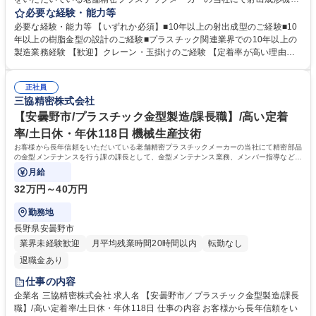
生産オペレーターをお任せします。クリーンルーム内の作業であり、基本
必要な経験・能力等
的に夜勤はありません。 【具体的には】 医療機器のプラスチック部品を
必要な経験・能力等 【いずれか必須】■10年以上の射出成型のご経験■10
製造する射出成型機のオペレーター業務を行っていただきます。機械の操
年以上の樹脂金型の設計のご経験■プラスチック関連業界での10年以上の
作、金型の取り付け・交換、それぞれが常に正常な状態になっているかの
製造業務経験 【歓迎】クレーン・玉掛けのご経験 【定着率が高い理由】
確認を行います。 社員間で業務分担を行っていることから、働きやすい環
■経営の安定性：創業56年の実績で多くのメーカーから信頼。特に医療機
境が整っています。 募集職種 【安曇野市／射出成形技師】年休118日・残
器部品を扱うため、景気に影響されず将来性も高い部品を扱っています。
業15h/高い定着率◎/経営基盤安定
正社員
■医療機器部品を扱うためクリーンルーム完備。競合は少なく、品質保証
三協精密株式会社
面でも優位性があります。また温度・湿度一定の環境で勤務できます。 ■
毎週水曜日のノー残業デー等、ワークライフバランスにも力を入れていま
【安曇野市/プラスチック金型製造/課長職】/高い定着
す。 学歴・資格 学歴：大学院 大学 高専 短大 専修学校 高校 語学力： 資
率/土日休・年休118日 機械生産技術
格：
お客様から長年信頼をいただいている老舗精密プラスチックメーカーの当社にて精密部品
の金型メンテナンスを行う課の課長として、金型メンテナンス業務、メンバー指導などの
マネジメント業務をお任せします。
月給
32万円～40万円
勤務地
長野県安曇野市
業界未経験歓迎
月平均残業時間20時間以内
転勤なし
退職金あり
仕事の内容
企業名 三協精密株式会社 求人名 【安曇野市／プラスチック金型製造/課長
職】/高い定着率/土日休・年休118日 仕事の内容 お客様から長年信頼をい