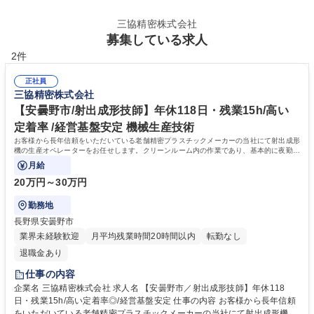
三協精密株式会社
募集している求人
2件
正社員
三協精密株式会社
【安曇野市/射出成形技師】年休118日・残業15h/高い
定着率 /経営基盤安定 機械生産技術
お客様から長年信頼をいただいている老舗精密プラスチックメーカーの当社にて射出成形
機の生産オペレーターをお任せします。クリーンルーム内の作業であり、基本的に夜勤は
ありません。
月給
20万円～30万円
勤務地
長野県安曇野市
業界未経験歓迎
月平均残業時間20時間以内
転勤なし
退職金あり
仕事の内容
企業名 三協精密株式会社 求人名 【安曇野市／射出成形技師】年休118
日・残業15h/高い定着率◎/経営基盤安定 仕事の内容 お客様から長年信頼
をいただいている老舗精密プラスチックメーカーの当社にて射出成形機の