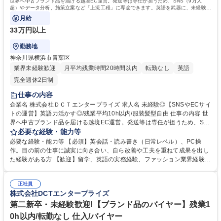
世界へ中古ブランド品を届ける越境EC運営。発送等は専任が担うため、SNS（9万人
超）やデータ分析、施策立案など「上流工程」に専念できます。英語を武器に、未経験か
ら海外マーケティングに挑戦！
月給
33万円以上
勤務地
神奈川県横浜市青葉区
業界未経験歓迎
月平均残業時間20時間以内
転勤なし
英語
完全週休2日制
仕事の内容
企業名 株式会社ＤＣＴエンタープライズ 求人名 未経験◎【SNSやECサイ
トの運営】英語力活かす◎/残業平均10h以内/服装髪型自由 仕事の内容 世
界へ中古ブランド品を届ける越境EC運営。発送等は専任が担うため、SN
S（9万人超）やデータ分析、施策立案など「上流工程」に専念できます。
必要な経験・能力等
英語を武器に、未経験から海外マーケティングに挑戦！ 【具体的には】■
必要な経験・能力等 【必須】英会話・読み書き（日常レベル）、PC操
マーケティング（自社サイトや出品モールのデータ分析、売上UP施策の
作。目の前の仕事に誠実に向き合い、自ら改善や工夫を重ねて成果を出し
検討・実施）■トレンドリサーチ、英語での問合せ対応（1日30～40件程
た経験がある方 【歓迎】留学、英語の実務経験、ファッション業界経験が
度）■ECサイトへの商品出品（月1000～1500点、商品状態や情報を英語
ある方を歓迎します。 【魅力】 ■「好き」を活かせる：海外トレンドのリ
で記載）■SNS運用（Instagram・フォロワー9.1万人）■海外アプローチ施
サーチやSNSチェックが好きな方、ブランド品が好きな方など、あなたの
策の考案 出品作業・発送業務はパートスタッフが行うため、上流の仕事に
正社員
「好き」が仕事に活きます！ ■オン・オフの切り替え：年間休日120日、
株式会社DCTエンタープライズ
集中できる環境です！ 募集職種 未経験◎【SNSやECサイトの運営】英語
残業月10時間程度、有給取得率100％など、メリハリをつけて働ける環境
力活かす◎/残業平均10h以内/服装髪型自由
です！ ■産前産後休暇制度あり、長期的なキャリア形成が可能です！ 学
第二新卒・未経験歓迎!【ブランド品のバイヤー】残業1
歴・資格 学歴：大学院 大学 高専 短大 専修学校 高校 語学力：英語 資格：
0h以内/転勤なし 仕入/バイヤー