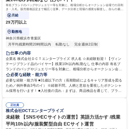
有名ブランドのバッグやジュエリー等を対象に、相場分析からオークション会場での目利
き・入札、販売価格設定まで幅広く従事。データ分析と現場の感覚を駆使し、自らの裁量
で数千万円規模の仕入れを行います。
月給
29万円以上
勤務地
神奈川県横浜市青葉区
月平均残業時間20時間以内
転勤なし
完全週休2日制
仕事の内容
企業名 株式会社ＤＣＴエンタープライズ 求人名 ☆未経験歓迎！【ヴィン
テージブランド品のバイヤー】残業10h以内/転勤なし 仕事の内容 有名ブ
ランドのバッグやジュエリー等を対象に、相場分析からオークション会場
での目利き・入札、販売価格設定まで幅広く従事。データ分析と現場の感
必要な経験・能力等
覚を駆使し、自らの裁量で数千万円規模の仕入れを行います。 【具体的に
必要な経験・能力等 ■31歳以下の方（長期勤続によるキャリア形成を図る
は】(1)売れる商品を見極めるための情報収集・相場チェック・データ分析
ため／例外事由3号のイ） ※経験不問。人柄と意欲を重視したポテンシャ
(2)オークション会場での商品状態確認・入札・販売価格設定 現在は本社
ル採用を行います！ ■入社後の流れ：まずは、商品検品を通じて、ブラン
からのアクセスを考えて、東京・神奈川のオークション会場をメインにご
ドの種類や状態、特徴、気をつけるべきポイントを少しずつ覚えていきま
担当いただきます。会場ごとに集まってくる商品の特徴があるため、ゆく
しょう。その後、月に3～4回、先輩と一緒にオークション会場に同行して
ゆくは全国のオークション会場に行くことも可能です。旅気分で仕事を楽
正社員
現場を体験します。将来的には月に数千万円以上の仕入れを担当していた
株式会社DCTエンタープライズ
しみながら、プロのバイヤーとして成長していきましょう。 募集職種 ☆
だきたいと考えています。 ■世界的にもリユース需要は高まりを見せてお
未経験歓迎！【ヴィンテージブランド品のバイヤー】残業10h以内/転勤な
り、海外からの注文も年々倍増。安心して将来のキャリアを築いていただ
未経験 【SNSやECサイトの運営】英語力活かす /残業
し
けます！ 学歴・資格 学歴：大学院 大学 高専 短大 専修学校 高校 語学力：
平均10h以内/服装髪型自由 ECサイト運営
資格：