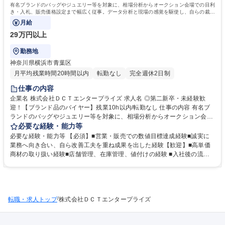
有名ブランドのバッグやジュエリー等を対象に、相場分析からオークション会場での目利
き・入札、販売価格設定まで幅広く従事。データ分析と現場の感覚を駆使し、自らの裁量
で数千万円規模の仕入れを行う仕事です！
月給
29万円以上
勤務地
神奈川県横浜市青葉区
月平均残業時間20時間以内
転勤なし
完全週休2日制
仕事の内容
企業名 株式会社ＤＣＴエンタープライズ 求人名 ◎第二新卒・未経験歓
迎！【ブランド品のバイヤー】残業10h以内/転勤なし 仕事の内容 有名ブ
ランドのバッグやジュエリー等を対象に、相場分析からオークション会場
での目利き・入札、販売価格設定まで幅広く従事。データ分析と現場の感
必要な経験・能力等
覚を駆使し、自らの裁量で数千万円規模の仕入れを行う仕事です！ 【具体
必要な経験・能力等 【必須】■営業・販売での数値目標達成経験■誠実に
的には】(1)売れる商品を見極めるための情報収集・相場チェック・データ
業務へ向き合い、自ら改善工夫を重ね成果を出した経験【歓迎】■高単価
分析(2)オークション会場での商品状態確認・入札・販売価格設定 現在は
商材の取り扱い経験■店舗管理、在庫管理、値付けの経験 ■入社後の流
本社からのアクセスを考えて、東京・神奈川のオークション会場をメイン
れ：まずは、商品検品を通じて、ブランドの種類や状態、特徴、気をつけ
にご担当いただきます。会場ごとに集まってくる商品の特徴があるため、
るべきポイントを少しずつ覚えていきましょう。その後、月に3～4回、先
ゆくゆくは全国のオークション会場に行くことも可能です。旅気分で仕事
輩と一緒にオークション会場に同行して現場を体験します。将来的には月
を楽しみながら、プロのバイヤーとして成長していきましょう。 募集職種
に数千万円以上の仕入れを担当していただきたいと考えています。 ■世界
◎第二新卒・未経験歓迎！【ブランド品のバイヤー】残業10h以内/転勤な
/
転職・求人トップ
的にもリユース需要は高まりを見せており、海外からの注文も年々倍増。
株式会社ＤＣＴエンタープライズ
し
安心して将来のキャリアを築いていただけます！ 学歴・資格 学歴：大学
院 大学 高専 短大 専修学校 高校 語学力： 資格：