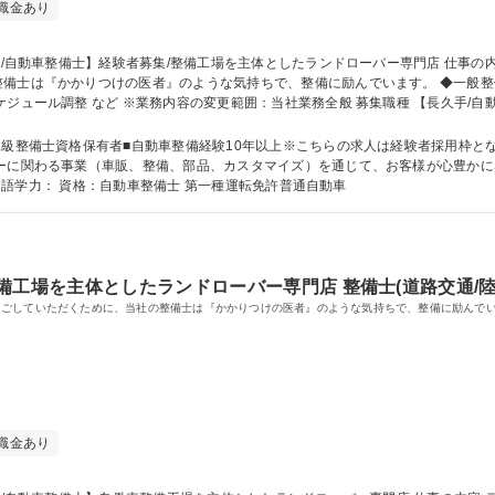
職金あり
医者』のような気持ちで、整備に励んでいます。 ◆一般整備（修理・故障診断） ◆車検・定期点検 ◆納
容の変更範囲：当社業務全般 募集職種 【長久手/自動車整備士】経験者募集/整備工場を主体とした
二級整備士資格保有者■自動車整備経験10年以上※こちらの求人は経験者採用枠と
高校 語学力： 資格：自動車整備士 第一種運転免許普通自動車
備工場を主体としたランドローバー専門店 整備士(道路交通/陸
過ごしていただくために、当社の整備士は『かかりつけの医者』のような気持ちで、整備に励んで
職金あり