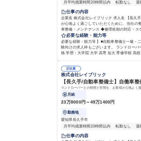
月平均残業時間20時間以内
転勤なし
退
仕事の内容
企業名 株式会社レイブリック 求人名 【長久手/自動車整備士】経験者募集/整備工場を主体としたランドローバー専門店 仕事の内容 ランドローバーとの時間と空間を、お客様
が心地よく過ごしていただくために、当社の整備士は『かかりつけの
車整備・メンテナンス ◆修理依頼の対応・スケジュール調整 など ※業務内
ランドローバー専門店
必要な経験・能力等
必要な経験・能力等 】■自動車整備士一級・
験向けの求人枠もございます。 ランドローバーに関わる事業（車販、整備、部品、カスタマイズ）を通じて、お客様が心豊かに感じられる生活を提案しています。 学歴・資
格 学歴：大学院 大学 高専 短大 専修学校 
正社員
株式会社レイブリック
【長久手/自動車整備士】自働車整
ランドローバーとの時間と空間を、お客様が心地よく
月給
23万8000円～49万1400円
勤務地
愛知県長久手市
月平均残業時間20時間以内
転勤なし
退
仕事の内容