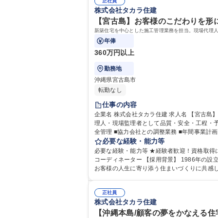
正社員
株式会社タカラ住建
【宮古島】お客様のこだわりを形に
新築住宅を中心とした施工管理業務を担当。現場代理
年俸
360万円以上
勤務地
沖縄県宮古島市
転勤なし
仕事の内容
企業名 株式会社タカラ住建 求人名 【宮古島】お客様のこだわりを形にする施工管理/年休113日/経験者歓迎★ 仕事の内容 新築住宅を中心とした施工管理業務を担当。現場代
理人・現場監理者として品質・安全・工程・予算管理を行い、円滑な住まいづく
全管理 ■協力会社との調整業務 ■年間事業
必要な経験・能力等
必要な経験・能力等 ★経験者歓迎！資格取得に
コーディネーター 【採用背景】 1986年の設立より安定した経営を続けておりますが、今後さらなるサービス向上と組織強化を目指した増員採用です。 【求めるスタンス】
お客様の人生に寄り添う住まいづくりに共感
る環境です。 学歴・資格 学歴：大学院 
正社員
株式会社タカラ住建
【沖縄本島/顧客の夢をかなえる住