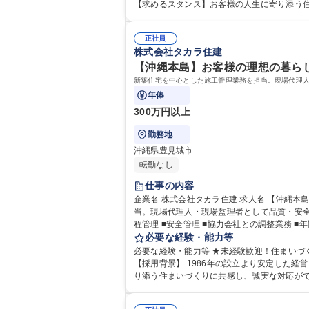
【求めるスタンス】お客様の人生に寄り添う
正社員
株式会社タカラ住建
【沖縄本島】お客様の理想の暮らし
新築住宅を中心とした施工管理業務を担当。現場代理
年俸
300万円以上
勤務地
沖縄県豊見城市
転勤なし
仕事の内容
企業名 株式会社タカラ住建 求人名 【沖縄本島】お客様の理想の暮らしを形にする施工管理★未経験者歓迎/年休113日 仕事の内容 新築住宅を中心とした施工管理業務を担
当。現場代理人・現場監理者として品質・安全・工程・予算管理を行い
程管理 ■安全管理 ■協力会社との調整業務 
必要な経験・能力等
必要な経験・能力等 ★未経験歓迎！住まいづ
【採用背景】 1986年の設立より安定した
り添う住まいづくりに共感し、誠実な対応がで
歴・資格 学歴：大学院 大学 高専 短大 専修学