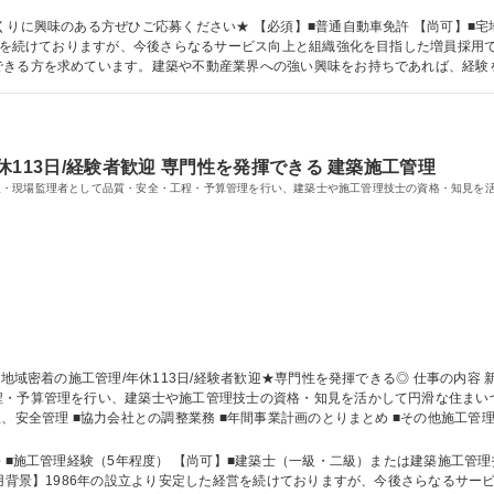
能です。 【業務内容の変更範囲：当社業務全般】 募集職種 【宮古島】お客様の理想の暮らしを形にする施工管理★未経験
くりに興味のある方ぜひご応募ください★ 【必須】■普通自動車免許 【尚可】■宅
経営を続けておりますが、今後さらなるサービス向上と組織強化を目指した増員採用で
きる方を求めています。建築や不動産業界への強い興味をお持ちであれば、経験を
校 高校 語学力： 資格：
113日/経験者歓迎 専門性を発揮できる 建築施工管理
人・現場監理者として品質・安全・工程・予算管理を行い、建築士や施工管理技士の資格・知見を
算管理を行い、建築士や施工管理技士の資格・知見を活かして円滑な住まいづくりを推進い
、安全管理 ■協力会社との調整業務 ■年間事業計画のとりまとめ ■その他施工管
】当社業務全般 募集職種 【宮古島】地域密着の施工管理/年休113日/経験者歓迎★専門性を発揮できる◎
 ■施工管理経験（5年程度） 【尚可】■建築士（一級・二級）または建築施工管理