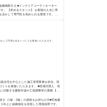
者歓迎/年休113日
地建物取引士 ■インテリアコーディネーター
す。 【求めるスタンス】 お客様の人生に寄
活かして専門性を高められる環境です。 学
活かして円滑な住まいづくりを推進いただきます。
ただきます。 ■現場代理人、現
理に付随する書類作成や工程調整等の業務 【業
技士（1級・2級）の資格をお持ちの方■宅地建