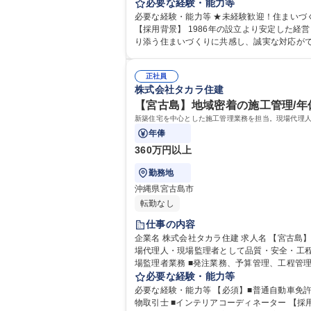
必要な経験・能力等
必要な経験・能力等 ★未経験歓迎！住まいづ
【採用背景】 1986年の設立より安定した
り添う住まいづくりに共感し、誠実な対応がで
歴・資格 学歴：大学院 大学 高専 短大 専修学
正社員
株式会社タカラ住建
【宮古島】地域密着の施工管理/年休
新築住宅を中心とした施工管理業務を担当。現場代理
年俸
360万円以上
勤務地
沖縄県宮古島市
転勤なし
仕事の内容
企業名 株式会社タカラ住建 求人名 【宮古島】地域密着の施工管理/年休113日/経験者歓迎★専門性を発揮できる◎ 仕事の内容 新築住宅を中心とした施工管理業務を担当。現
場代理人・現場監理者として品質・安全・工程・予
場監理者業務 ■発注業務、予算管理、工程管理
必要な経験・能力等
務内容の変更範囲
必要な経験・能力等 【必須】■普通自動車免許
物取引士 ■インテリアコーディネーター 【採用背景】1986年の設立より安定した経営を続けておりますが、今後さらなるサービス向上と組織強化を目指した増員採用です。