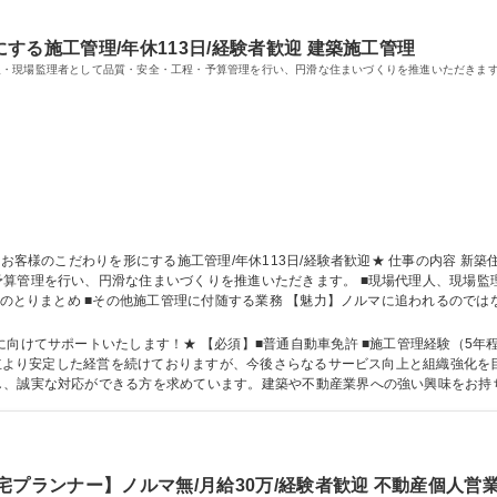
する施工管理/年休113日/経験者歓迎 建築施工管理
人・現場監理者として品質・安全・工程・予算管理を行い、円滑な住まいづくりを推進いただきま
りを推進いただきます。 ■現場代理人、現場監理者業務 ■発注業務 ■予算管理 ■工程管理 ■安
計画のとりまとめ ■その他施工管理に付随する業務 【魅力】ノルマに追われるので
す。 【業務内容の変更範囲：当社業務全般】 募集職種 【宮古島】お客様のこだわりを形にする施工管理/年休113日/経験者歓
向けてサポートいたします！★ 【必須】■普通自動車免許 ■施工管理経験（5年程
し、誠実な対応ができる方を求めています。建築や不動産業界への強い興味をお持
大学 高専 短大 専修学校 高校 語学力： 資格：
宅プランナー】ノルマ無/月給30万/経験者歓迎 不動産個人営