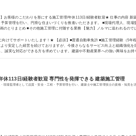
づくりを推進いただきます。 ■現場代理人、現場監理者業務 ■発注業務 ■予算管理 ■工程管理 ■
業計画のとりまとめ ■その他施工管理に付随する業務 【魅力】ノルマに追われるの
す。 【業務内容の変更範囲：当社業務全般】 募集職種 【沖縄本島】お客様のこだわりを形にする施工管理/年休113日/経験者
向けてサポートいたします！★ 【必須】■普通自動車免許 ■施工管理経験（5年程
し、誠実な対応ができる方を求めています。建築や不動産業界への強い興味をお持
大学 高専 短大 専修学校 高校 語学力： 資格：
休113日/経験者歓迎 専門性を発揮できる 建築施工管理
人・現場監理者として品質・安全・工程・予算管理を行い、建築士や施工管理技士の資格・知見を