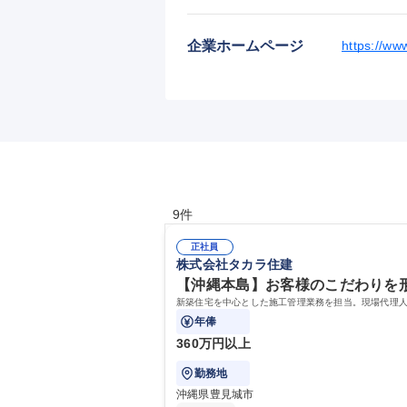
企業ホームページ
https://ww
9件
正社員
株式会社タカラ住建
【沖縄本島】お客様のこだわりを形
新築住宅を中心とした施工管理業務を担当。現場代理
年俸
360万円以上
勤務地
沖縄県豊見城市