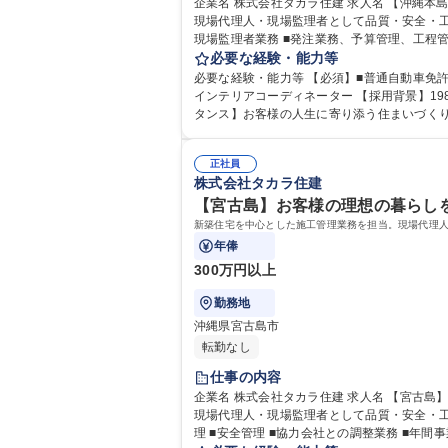
企業名 株式会社タカラ住建 求人名 【沖縄本島】地域密着の施工管理/年休113日/経験者歓迎★専門性を発揮できる◎ 仕事の内容 新築住宅を中心とした施工管理業務を担当。
現場代理人・現場監理者として品質・安全・工程・
現場監理者業務 ■発注業務、予算管理、工程
必要な経験・能力等
【業務内容
必要な経験・能力等 【必須】■普通自動車免許
インテリアコーディネーター 【採用背景】1986年の設立より安定した経営を続けておりますが、今後さらなるサービス向上と組織強化を目指した増員採用です。 【求めるス
タンス】お客様の人生に寄り添う住まいづく
門性を発揮し
正社員
株式会社タカラ住建
【宮古島】お客様の理想の暮らしを
新築住宅を中心とした施工管理業務を担当。現場代理
年俸
300万円以上
勤務地
沖縄県宮古島市
転勤なし
仕事の内容
企業名 株式会社タカラ住建 求人名 【宮古島】お客様の理想の暮らしを形にする施工管理★未経験者歓迎/年休113日 仕事の内容 新築住宅を中心とした施工管理業務を担当。
現場代理人・現場監理者として品質・安全・工程・予算管理を行い、円滑
理 ■安全管理 ■協力会社との調整業務 ■年