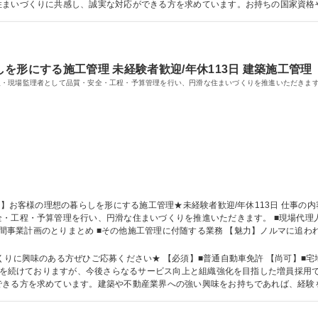
住まいづくりに共感し、誠実な対応ができる方を求めています。お持ちの国家資格
ーとして専門性を発揮していただける環境です。 学歴・資格 学歴：大学院 大学 高専 短大 専修学校 高校 語学力： 資格：
を形にする施工管理 未経験者歓迎/年休113日 建築施工管理
人・現場監理者として品質・安全・工程・予算管理を行い、円滑な住まいづくりを推進いただきま
、円滑な住まいづくりを推進いただきます。 ■現場代理人、現場監理者業務 ■発注業務 ■予算管理 ■工
■年間事業計画のとりまとめ ■その他施工管理に付随する業務 【魅力】ノルマに追
が可能です。 【業務内容の変更範囲：当社業務全般】 募集職種 【沖縄本島】お客様の理想の暮らしを形にする施工管
くりに興味のある方ぜひご応募ください★ 【必須】■普通自動車免許 【尚可】■宅
経営を続けておりますが、今後さらなるサービス向上と組織強化を目指した増員採用で
きる方を求めています。建築や不動産業界への強い興味をお持ちであれば、経験を
校 高校 語学力： 資格：