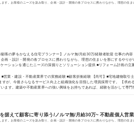
します。お客様のニーズを汲み取り、企画・設計・開発の各プロセスに携わりながら、理想の住ま
・設計・開発の各プロセスに携わりながら、理想の住まいを形にするやりがいの大きなポジ
ニケーションを通じたニーズの深掘りとソリューション提供 ■リフォーム計画の立
るのではなく、顧客満足を第一に考えた提案が可能です。 【業務内容の変更範囲：当社業務全般
月給30万/経験者歓迎
景】
りますが、今後さらなるサービス向上と組織強化を目指した増員採用です。 【求め
す。建築や不動産業界への強い興味をお持ちであれば、経験を活かして専門性を高められる環
力： 資格：宅地建物取引士 インテリアコーディネーター
据えて顧客に寄り添う/ノルマ無/月給30万~ 不動産個人営
します。お客様のニーズを汲み取り、企画・設計・開発の各プロセスに携わりながら、理想の住ま