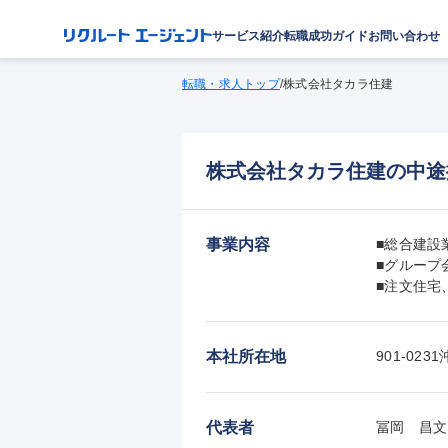
サービス紹介
転職成功ガイド
お問い合わせ
転職・求人トップ
/
株式会社タカラ住建
株式会社タカラ住建の中途
事業内容
■総合建設業
■グループ
■注文住宅
本社所在地
901-0
代表者
冨岡　昌文