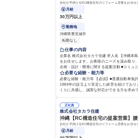
自社が手掛けるRC構造住宅のリフォーム営業をお任せ
月給
30万円以上
勤務地
沖縄県豊見城市
転勤なし
仕事の内容
企業名 株式会社タカラ住建 求人名 【沖縄本島/顧客の夢をかなえる住宅プランナー】ノルマ無/月給30万/経験者歓迎 仕事の内容 自社が手掛けるRC構造住宅のリフォーム営業
をお任せします。お客様のニーズを汲み取り、企画
企画・設計・開発に関する提案活動 ■コミュ
を通じた顧客満足度の向上 【魅力】ノルマに追われ
必要な経験・能力等
顧客の夢をかなえる住宅プランナー】ノルマ無/
必要な経験・能力等 【必須】■普通自動車免許 ■営業・建設・不動産業界での実務経験 ■顧客折衝経験 【尚可】■宅地建物取引士 ■インテリアコーディネーター 【採用背
1986年の設立より安定した経営を続けてお
くりに共感し、誠実な対応ができる方を求めていま
大学院 大学 高専 短大 専修学校 高校 語学
正社員
株式会社タカラ住建
沖縄【RC構造住宅の提案営業】腰を
自社が手掛けるRC構造住宅のリフォーム営業をお任せ
月給