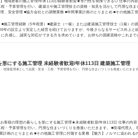
予算管理を行い、建築士や施工管理技士の資格・知見を活かして円滑な住まいづくりを推
管理、安全管理 ■協力会社との調整業務 ■年間事業計画のとりまとめ ■その他施
の変更範囲】当社業務全般 募集職種 【沖縄本島】地域密着の施工管理/年休113日/経験者歓迎★専門性を発揮できる
 ■施工管理経験（5年程度）■建築士（一級）または建築施工管理技士（1級）の資
りに共感し、誠実な対応ができる方を求めています。お持ちの国家資格やこれまで
ていただける環境です。 学歴・資格 学歴：大学院 大学 高専 短大 専修学校 高校 語学力： 資格：
形にする施工管理 未経験者歓迎/年休113日 建築施工管理
人・現場監理者として品質・安全・工程・予算管理を行い、円滑な住まいづくりを推進いただきま
な住まいづくりを推進いただきます。 ■現場代理人、現場監理者業務 ■発注業務 ■予算管理 ■工程管
間事業計画のとりまとめ ■その他施工管理に付随する業務 【魅力】ノルマに追われ