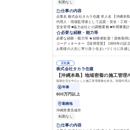
転勤なし
仕事の内容
企業名 株式会社タカラ住建 求人名 【沖縄本島】お客様のこだわりを形にする施工管理/年休113日/経験者歓迎★ 仕事の内容 新築住宅を中心とした施工管理業務を担当。現場
代理人・現場監理者として品質・安全・工程・予算管理を行い、円滑な住まい
安全管理 ■協力会社との調整業務 ■年間事
必要な経験・能力等
必要な経験・能力等 ★経験者歓迎！資格取得に
コーディネーター 【採用背景】 1986年の設立より安定した経営を続けておりますが、今後さらなるサービス向上と組織強化を目指した増員採用です。 【求めるスタンス】
お客様の人生に寄り添う住まいづくりに共感
る環境です。 学歴・資格 学歴：大学院 
正社員
株式会社タカラ住建
【沖縄本島】地域密着の施工管理/年
新築住宅を中心とした施工管理業務を担当。現場代理
年俸
600万円以上
勤務地
沖縄県豊見城市
転勤なし
仕事の内容