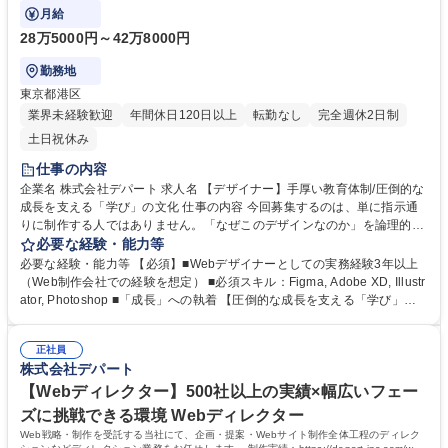
たデザイナー」を求めております。
月給
28万5000円～42万8000円
勤務地
東京都港区
業界未経験歓迎
年間休日120日以上
転勤なし
完全週休2日制
土日祝休み
仕事の内容
企業名 株式会社デパート 求人名 【デザイナー】手厚い教育体制/圧倒的な
成長を支える「学び」の文化 仕事の内容 今回募集するのは、単に指示通
りに制作する人ではありません。「なぜこのデザインなのか」を論理的に
整理し、自分の言葉でクライアントに提案できる。そんな「提案力を持っ
必要な経験・能力等
たデザイナー」を求めております。 Webサイト・Webサービスの構築に
必要な経験・能力等 【必須】■Webデザイナーとしての実務経験3年以上
おけるデザイン全般をお任せします。 ■プロジェクトのビジュアルデザイ
（Web制作会社での経験を想定） ■必須スキル：Figma, Adobe XD, Illustr
ン・情報設計 ■クライアントへのデザインコンセプト説明・提案 ■クリエ
ator, Photoshop ■「成長」への執着 【圧倒的な成長を支える「学び」の
イティブチーム（ディレクター・エンジニア）との連携 ■コンペへの参
文化】月2回のデザイナーMTGでは、制作事例や工夫を持ち寄り、個々の
加、企画提案資料の作成サポート 募集職種 【デザイナー】手厚い教育体
知見をチーム全体へと広げています。月1回のチームMTGや1on1では、目
制/圧倒的な成長を支える「学び」の文化
正社員
標や課題を整理しながら、次に伸ばすべきスキルを具体的に言語化してい
株式会社デパート
きます。デザイナーチームの評価は、抽象的・定性的な印象ではなく、新
しく身につけたスキルや取り組んだ内容、対応した案件が明確に評価へ反
【Webディレクター】500社以上の実績×幅広いフェー
映される仕組みになっています。 学歴・資格 学歴：大学院 大学 高専 短大
ズに挑戦できる環境 Webディレクター
専修学校 高校 語学力： 資格：
Web戦略・制作を受託する当社にて、企画・提案・Webサイト制作全体工程のディレク