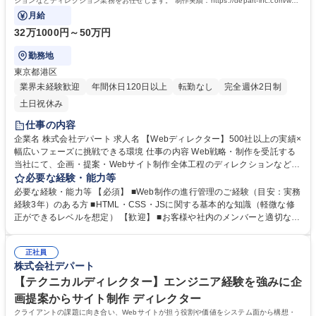
ションなどディレクション業務をお任せします。 制作実績：https://depart-inc.com/work
s/
月給
32万1000円～50万円
勤務地
東京都港区
業界未経験歓迎
年間休日120日以上
転勤なし
完全週休2日制
土日祝休み
仕事の内容
企業名 株式会社デパート 求人名 【Webディレクター】500社以上の実績×
幅広いフェーズに挑戦できる環境 仕事の内容 Web戦略・制作を受託する
当社にて、企画・提案・Webサイト制作全体工程のディレクションなどデ
ィレクション業務をお任せします。 制作実績：https://depart-inc.com/wor
必要な経験・能力等
ks/ デパートでは、Webディレクターと言っても担当する領域やスタイル
必要な経験・能力等 【必須】 ■Web制作の進行管理のご経験（目安：実務
が少しずつ異なります。 たとえば…コンペ参画・新規提案をリードするデ
経験3年）のある方 ■HTML・CSS・JSに関する基本的な知識（軽微な修
ィレクター/制作進行を中心に、チームでのものづくりを支えるディレクタ
正ができるレベルを想定） 【歓迎】 ■お客様や社内のメンバーと適切な認
ー/ECサイトの構築や大規模な基幹システムなどシステムまわりに強みを
識合わせができコミュニケーションを密にとれる方 ■業界や規模を問わ
持つディレクター など。 選考過程で、これまでのご経験やご意向に応じ
ず、多角的にプロジェクト経験を積んでいきたい方 ■新しい技術やトレン
て、最適なポジションを調整いたします。 募集職種 【Webディレクタ
正社員
ドを積極的に学び、プロジェクトに活かしたい方 ■案件の納品後にリピー
株式会社デパート
ー】500社以上の実績×幅広いフェーズに挑戦できる環境
ト依頼をいただいた経験があり、やりがいを感じる方 ■エンジニア経験や
システム構築の知見を活かし、Webとシステムの両面から課題解決に関わ
【テクニカルディレクター】エンジニア経験を強みに企
っていきたい方 学歴・資格 学歴：大学院 大学 語学力： 資格：
画提案からサイト制作 ディレクター
クライアントの課題に向き合い、Webサイトが担う役割や価値をシステム面から構想・