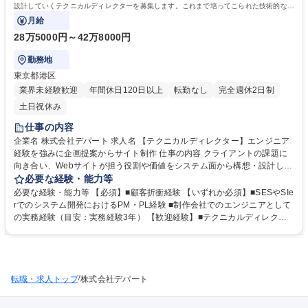
設計していくテクニカルディレクターを募集します。これまで培ってこられた技術的な知
見を活かしながら、システム開発も関わるWeb
月給
28万5000円～42万8000円
勤務地
東京都港区
業界未経験歓迎
年間休日120日以上
転勤なし
完全週休2日制
土日祝休み
仕事の内容
企業名 株式会社デパート 求人名 【テクニカルディレクター】エンジニア
経験を強みに企画提案からサイト制作 仕事の内容 クライアントの課題に
向き合い、Webサイトが担う役割や価値をシステム面から構想・設計して
いくテクニカルディレクターを募集します。これまで培ってこられた技術
必要な経験・能力等
的な知見を活かしながら、システム開発も関わるWeb サイト構築を中心
必要な経験・能力等 【必須】■顧客折衝経験 【いずれか必須】■SESやSIe
にご担当いただきます。 【具体的には】■要件収集（ヒアリング） ■情報
rでのシステム開発におけるPM・PL経験 ■制作会社でのエンジニアとして
設計（ワイヤーフレームの設計を含む） ■要件定義～設計～実装までの工
の実務経験（目安：実務経験3年） 【歓迎経験】■テクニカルディレクタ
程の全体ディレクション ■フロントエンド開発の品質管理・レビュー ■ク
ーとしての実務 ■企画提案 【魅力】“どうすれば課題がより良く解決され
ライアントやデザイナーとの要件調整・仕様策定 ■開発パートナーや社内
るか” を、システム視点から提案できるポジションですので、エンジニア
エンジニアとの連携 募集職種 【テクニカルディレクター】エンジニア経
リングの知見を活かしながら、クライアント折衝～要件定義～設計～進行
験を強みに企画提案からサイト制作
まで、ディレクターとしての幅を広げていけます。 学歴・資格 学歴：大
/
転職・求人トップ
学院 大学 高専 短大 専修学校 高校 語学力： 資格：
株式会社デパート