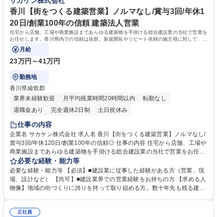
サカケン株式会社
す。 募集職種 大阪【建築/現場代理人/経験者専用】年収800～1200万/あ
す。 【働きやすさ】2026年4月より完全週休二日制（年休120日）を導
なたの経験を正当に評価
入。ICT投資や最新の働き方を積極的に取り入れ、定着率も抜群。 学歴・
香川【街をつくる建築営業】ノルマなし/賞与3回/年休1
資格 学歴：大学院 大学 高専 短大 専修学校 高校 語学力： 資格：第一種運
20日/創業100年の信頼 建築法人営業
転免許普通自動車 1級建築施工管理技士
住宅から店舗、工場や商業施設まであらゆる建築物を手掛ける総合建設業の当社で営業を
お任せします。香川県内での信頼は抜群。新規開拓やリピート依頼の施主様に対して、契
約～引渡しまで、伴走する業務です。
月給
23万円～41万円
勤務地
香川県綾歌郡
業界未経験歓迎
月平均残業時間20時間以内
転勤なし
退職金あり
完全週休2日制
土日祝休み
仕事の内容
企業名 サカケン株式会社 求人名 香川【街をつくる建築営業】ノルマなし/
賞与3回/年休120日/創業100年の信頼◎ 仕事の内容 住宅から店舗、工場や
商業施設まであらゆる建築物を手掛ける総合建設業の当社で営業をお任せ
します。香川県内での信頼は抜群。新規開拓やリピート依頼の施主様に対
必要な経験・能力等
して、契約～引渡しまで、伴走する業務です。 ★創業100年の安定性とブ
必要な経験・能力等 【必須】■建設業に従事した経験がある方（営業、現
ランド力が、あなたの営業活動を後押し！ ■【入社後の流れ】先輩と一緒
場、設計など） 【尚可】■建設業界での営業経験をお持ちの方 【求める人
に業務を行い当社のフローを学びます。 協力会社や設計事務所など、新規
物像】地域の街づくりに誇りを持って取り組める方。数十年先も残る建築
案件に繋がるようフォローも行います。※社内チャット等もあり、いつで
物を通じて、お客様と長いお付き合いをしたい方に最適です。【働き方に
も相談しやすい環境。 ■【担当エリア】香川県内が中心ですが、中四国全
ついて】2026年4月より完全週休二日制を導入。平均残業も月10時間程度
域までが営業範囲。 ■自家用車メインでの営業活動になります。※高速代/
正社員
と、プライベートを大切にしながら、地元で長く活躍できる環境を整えて