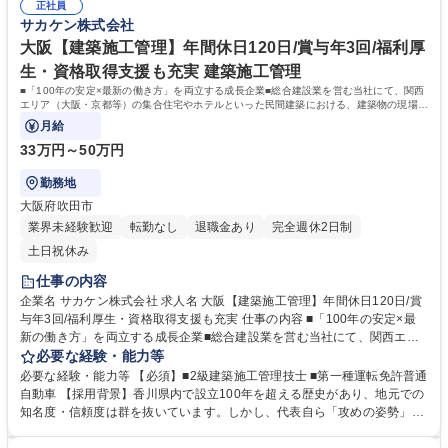
ートの時間も大切にできます 募集職種 【CAD経験者歓迎／転勤無】営業
正社員
推移しており、出た利益は賞与年3回（前年度実績計5.0ヶ月分以上）など
サカケン株式会社
サポート職／賞与年3回（計5ヶ月分）／年休120日
で積極的に社員へ還元しています。 学歴・資格 学歴：大学院 大学 高専 短
大 専修学校 高校 語学力： 資格：第一種運転免許普通自動車
大阪【建築施工管理】年間休日120日/賞与年3回/福利厚
生・資格取得支援も充実 建築施工管理
■「100年の安定×最新の働き方」を両立する成長企業■総合建設業を営む当社にて、関西
エリア（大阪・京都等）の集合住宅やホテルといった民間建築における、建築物の現場施
工管理業務をお任せします。
月給
33万円～50万円
勤務地
大阪府吹田市
業界未経験歓迎
転勤なし
退職金あり
完全週休2日制
土日祝休み
仕事の内容
企業名 サカケン株式会社 求人名 大阪【建築施工管理】年間休日120日/賞
与年3回/福利厚生・資格取得支援も充実 仕事の内容 ■「100年の安定×最
新の働き方」を両立する成長企業■総合建設業を営む当社にて、関西エリ
ア（大阪・京都等）の集合住宅やホテルといった民間建築における、建築
必要な経験・能力等
物の現場施工管理業務をお任せします。 【詳細】■民間／公共建築の現場
必要な経験・能力等 【必須】■2級建築施工管理技士 ■第一種運転免許普通
監督業務■案件にもよりますが、残業は月平均25時間程度。パソコンでの
自動車 【採用背景】香川県内で設立100年を超える歴史があり、地元での
書類作成業務の残業をしないで進められるスケジュール設定に意識的に取
知名度・信頼度は群を抜いています。しかし、代表自ら「攻めの姿勢」を
り組んでおり、現場への直行直帰も可能です。案件としては民間・新築案
貫き2年前に関西へ進出。業績は極めて順調です。多くのご依頼に対応す
件(工期1年ほど)の割合が多いです。2名で入る現場も多いため、経験が浅