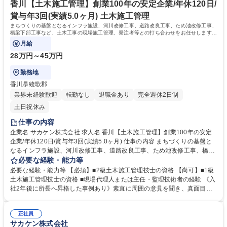
あります。一方、社員の声を経営に生かすシステムなど、新しいものを積
香川【土木施工管理】創業100年の安定企業/年休120日/
極的に取り入れる柔軟さも自慢です。 学歴・資格 学歴：大学院 大学 高専
賞与年3回(実績5.0ヶ月) 土木施工管理
短大 専修学校 高校 語学力： 資格：第一種運転免許普通自動車 二級建築士
まちづくりの基盤となるインフラ施設、河川改修工事、道路改良工事、ため池改修工事、
一級建築士
橋梁下部工事など、土木工事の現場施工管理、発注者等との打ち合わせをお任せします。
現場は主に県内で出張はほぼありません。
月給
28万円～45万円
勤務地
香川県綾歌郡
業界未経験歓迎
転勤なし
退職金あり
完全週休2日制
土日祝休み
仕事の内容
企業名 サカケン株式会社 求人名 香川【土木施工管理】創業100年の安定
企業/年休120日/賞与年3回(実績5.0ヶ月) 仕事の内容 まちづくりの基盤と
なるインフラ施設、河川改修工事、道路改良工事、ため池改修工事、橋梁
下部工事など、土木工事の現場施工管理、発注者等との打ち合わせをお任
必要な経験・能力等
せします。現場は主に県内で出張はほぼありません。 ★「100年の安定×
必要な経験・能力等 【必須】■2級土木施工管理技士の資格 【尚可】■1級
最新の働き方」を両立する成長企業！ ■【業務】土木工事における施工管
土木施工管理技士の資格 ■現場代理人または主任・監理技術者の経験 《入
理、施工計画書及び施工管理書類の作成、工事測量、施工図の作成、安全
社2年後に所長へ昇格した事例あり》素直に周囲の意見を聞き、真面目に
管理計画及び管理業務、工程管理、資機材の手配・調整、予算書の作成、
取り組める方が、実際に2年で所長へ昇格されています。 【働き方】2026
積算業務等など。平均工期は6ヶ月で、必ず「2名体制」で担当。一人に負
年4月より完全週休二日制（年休120日）へ移行。平均残業は月20時間程
担が集中しない環境です。 ■【環境】ICTや最新技術を導入。現場への直
正社員
度と、仕事とプライベートのメリハリをつけて働けます。【社風】「老
サカケン株式会社
行直帰も可能です。 募集職種 香川【土木施工管理】創業100年の安定企
舗、だけどベンチャー」を掲げ、ICT活用や社内改革を推進中。【強み】