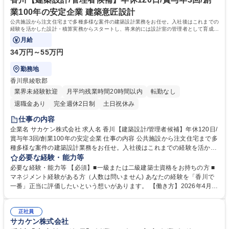
歴・資格 学歴：大学院 大学 高専 短大 専修学校 高校 語学力： 資格：第一
業100年の安定企業 建築意匠設計
種運転免許普通自動車
公共施設から注文住宅まで多種多様な案件の建築設計業務をお任せ。入社後はこれまでの
経験を活かした設計・積算実務からスタートし、将来的には設計室の管理者として育成や
マネジメントを担っていただく予定です。
月給
34万円～55万円
勤務地
香川県綾歌郡
業界未経験歓迎
月平均残業時間20時間以内
転勤なし
退職金あり
完全週休2日制
土日祝休み
仕事の内容
企業名 サカケン株式会社 求人名 香川【建築設計/管理者候補】年休120日/
賞与年3回/創業100年の安定企業 仕事の内容 公共施設から注文住宅まで多
種多様な案件の建築設計業務をお任せ。入社後はこれまでの経験を活かし
た設計・積算実務からスタートし、将来的には設計室の管理者として育成
必要な経験・能力等
やマネジメントを担っていただく予定です。 ★「100年の安定×最新の働
必要な経験・能力等 【必須】■一級または二級建築士資格をお持ちの方 ■
き方」を両立する成長企業！ ■【業務】建築設計および積算業務。100年
マネジメント経験がある方（人数は問いません) あなたの経験を「香川で
の歴史が生む多様な案件を通 じ、地域に根ざした設計を追求。 ■【キャリ
一番」正当に評価したいという想いがあります。 【働き方】2026年4月よ
ア】入社2年で役職へ昇格した事例もあり、中途入社者も正 当に評価。マ
り完全週休二日制（年休120日）を導入。設計職の平均残業は月15時間程
ネジメント経験を活かし、チームの質を高めてください。 ■【施工実績】
度と、非常にクリーンな労働環境です。落ち着いて設計に打ち込み、私生
https://www.sakaken-kagawa.co.jp/work/ 募集職種 香川【建築設計/管理
正社員
活も大切にできる環境を整えています。 【当社の強み】1921年創業。地
サカケン株式会社
者候補】年休120日/賞与年3回/創業100年の安定企業
元での知名度が抜群に高く、「香川の有力企業」として盤石な経営基盤が