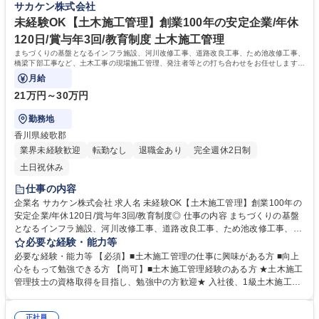
サカケン株式会社
ガソリン代など諸経費は全額支給。 募集職種 香川【街をつくる建築営
います。【採用背景】業績好調、今後の事業拡大に伴う組織強化のための
業】ノルマなし/賞与3回/年休120日/創業100年の信頼◎
増員募集。次代のサカケンを担う仲間を募集します！ 学歴・資格 学歴：
未経験OK【土木施工管理】創業100年の安定企業/年休
大学院 大学 高専 短大 専修学校 高校 語学力： 資格：第一種運転免許普通
120日/賞与年3回/教育制度 土木施工管理
自動車
まちづくりの基盤となるインフラ施設、河川改修工事、道路改良工事、ため池改修工事、
橋梁下部工事など、土木工事の現場施工管理、発注者等との打ち合わせをお任せします。
現場は主に県内で出張はほぼありません。
月給
21万円～30万円
勤務地
香川県綾歌郡
業界未経験歓迎
転勤なし
退職金あり
完全週休2日制
土日祝休み
仕事の内容
企業名 サカケン株式会社 求人名 未経験OK【土木施工管理】創業100年の
安定企業/年休120日/賞与年3回/教育制度◎ 仕事の内容 まちづくりの基盤
となるインフラ施設、河川改修工事、道路改良工事、ため池改修工事、橋
梁下部工事など、土木工事の現場施工管理、発注者等との打ち合わせをお
必要な経験・能力等
任せします。現場は主に県内で出張はほぼありません。 ★【地域への貢献
必要な経験・能力等 【必須】■土木施工管理の仕事に興味がある方 ■向上
と挑戦】地元のインフラを支える誇りをもてる仕事 ■【業務】土木工事に
心をもって勉強できる方 【尚可】■土木施工管理経験のある方 ★土木施工
おける施工管理、施工計画書及び施工管理書類の作成、工事測量、施工図
管理技士の資格取得を目指し、勉強中の方歓迎★ 入社後、1級土木施工管
の作成、安全管理計画及び管理業務、工程管理、資機材の手配・調整、予
理技士の資格を取得された方もいます！ 【働き方】2026年4月より完全週
算書の作成、積算業務等など。平均工期は6ヶ月で、必ず「2名体制」で担
休二日制（年休120日）へ移行。平均残業は月20時間程度と、仕事とプラ
当。一人に負担が集中しない環境です。 ■【環境】ICTや最新技術を導
正社員