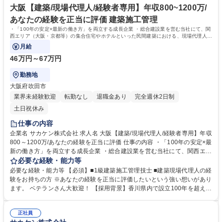
業/年休120日/賞与年3回(実績5.0ヶ月)
創業105年の信頼から、公共工事の元請け案件が中心。 学歴・資格 学歴：
大阪【建築/現場代理人/経験者専用】年収800~1200万/
大学院 大学 高専 短大 専修学校 高校 語学力： 資格：2級土木施工管理技
あなたの経験を正当に評価 建築施工管理
士 第一種運転免許普通自動車 1級土木施工管理技士
・「100年の安定×最新の働き方」を両立する成長企業 ・総合建設業を営む当社にて、関
西エリア（大阪・京都等）の集合住宅やホテルといった民間建築における、現場代理人・
所長候補を募集しております。
月給
46万円～67万円
勤務地
大阪府吹田市
業界未経験歓迎
転勤なし
退職金あり
完全週休2日制
土日祝休み
仕事の内容
企業名 サカケン株式会社 求人名 大阪【建築/現場代理人/経験者専用】年収
800～1200万/あなたの経験を正当に評価 仕事の内容 ・「100年の安定×最
新の働き方」を両立する成長企業 ・総合建設業を営む当社にて、関西エリ
ア（大阪・京都等）の集合住宅やホテルといった民間建築における、現場
必要な経験・能力等
代理人・所長候補を募集しております。 3年前に新設した関西営業所の拡
必要な経験・能力等 【必須】■1級建築施工管理技士 ■建築現場代理人の経
大を担う中心メンバーとして、 将来的には管理職への登用も視野に入れて
験をお持ちの方 ※あなたの経験を正当に評価したいという強い想いがあり
います。 ・民間／公共建築の現場監督業務。 ・案件にもよりますが、残
ます。 ベテランさん大歓迎！ 【採用背景】香川県内で設立100年を超える
業は月平均20時間程度。 パソコンでの書類作成業務の残業をしないで進
歴史があり、地元での知名度・信頼度は群を抜いています。しかし、代表
められるスケジュール設定に意識的に取り組んでおり、現場への直行直帰
自ら「攻めの姿勢」を貫き2年前に関西へ進出。業績は極めて順調です。
も可能です。案件としては民間・新築案件(工期1年ほど)の割合が多いで
正社員
多くのご依頼に対応するため、経験豊富な方を即戦力としてお迎えしま