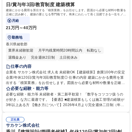
日/賞与年3回/教育制度 建築積算
建築にかかる費用を算出する「積算業務」をお任せします。図面から必要な材料や数量を
正確に読み解く、建築の要となる専門職です。将来にわたって長く活躍できる一生モノの
スキルが身につきます。
月給
21万円～40万円
勤務地
香川県綾歌郡
業界未経験歓迎
月平均残業時間20時間以内
転勤なし
退職金あり
完全週休2日制
土日祝休み
仕事の内容
企業名 サカケン株式会社 求人名 未経験OK【建築積算】創業100年の安定
企業/年休120日/賞与年3回/教育制度◎ 仕事の内容 建築にかかる費用を算
出する「積算業務」をお任せします。図面から必要な材料や数量を正確に
読み解く、建築の要となる専門職です。将来にわたって長く活躍できる一
必要な経験・能力等
生モノのスキルが身につきます。 ★【地域への貢献と挑戦】地元のインフ
必要な経験・能力等 未経験者・第二新卒歓迎！ 「数字をコツコツ扱うの
ラを支える誇りをもてる仕事 ■【仕事】教育・公共施設、店舗、オフィス
が好き」な方に最適です。 【優遇】■建築積算もしくは施工管理の経験が
等の積算。100年の歴史が 生む多彩な案件に携われます。状況により現場
3年以上ある方 【働き方について】2026年4月より完全週休二日制（年間
への直行直帰も可能。 ■【教育】未経験の方は、まず当社の業務フローを
休日120日以上）を導入。土日祝休みで残業もほぼないため、趣味や家族
覚えることから。 中途採用が7割のため、中途の方へのフォロー体制も万
との時間を大切にしたい方にぴったりの環境です。 【当社の強み】1921
全です。 ■【施工実績】https://www.sakaken-kagawa.co.jp/work/ 募集職
正社員
年創業。「香川の有力企業と言えばサカケン」と言われるほどの安定感が
サカケン株式会社
種 未経験OK【建築積算】創業100年の安定企業/年休120日/賞与年3回/教
あります。歴史を大切にしながらも、社員の声を経営に反映するシステム
育制度◎
や新福利厚生の導入など、常に進化を続ける「老舗ベンチャー」です。 学
香川【建築設計/管理者候補】年休120日/賞与年3回/創