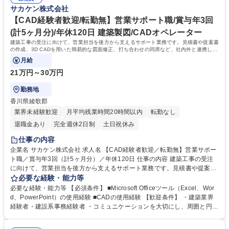
イベートのメリハリをつけて働けます。【社風】「老舗、だけどベンチャ
サカケン株式会社
入。現場への直行直帰も可能です。 募集職種 未経験OK【土木施工管理】
ー」を掲げ、ICT活用や社内改革を推進中。【サポート】初めは補助から
創業100年の安定企業/年休120日/賞与年3回/教育制度◎
スタートするのでご安心ください◎ 学歴・資格 学歴：大学院 大学 高専 短
【CAD経験者歓迎/転勤無】営業サポート職/賞与年3回
大 専修学校 高校 語学力： 資格：2級土木施工管理技士 第一種運転免許普
(計5ヶ月分)/年休120日 建築製図/CADオペレーター
通自動車 1級土木施工管理技士
建築工事の受注に向けて、営業担当を後方から支えるサポート業務です。見積書や提案書
の作成、3D CADを用いた簡易的な図面修正、打ち合わせの同席など、社内外と連携しな
がら円滑な業務進行を支えます。
月給
21万円～30万円
勤務地
香川県綾歌郡
業界未経験歓迎
月平均残業時間20時間以内
転勤なし
退職金あり
完全週休2日制
土日祝休み
仕事の内容
企業名 サカケン株式会社 求人名 【CAD経験者歓迎／転勤無】営業サポー
ト職／賞与年3回（計5ヶ月分）／年休120日 仕事の内容 建築工事の受注
に向けて、営業担当を後方から支えるサポート業務です。見積書や提案書
の作成、3D CADを用いた簡易的な図面修正、打ち合わせの同席など、社
必要な経験・能力等
内外と連携しながら円滑な業務進行を支えます。 ★創業105年を誇る地場
必要な経験・能力等 【必須条件】 ■Microsoft Officeツール（Excel、Wor
の優良企業で、生活に身近な建築を支える仕事 ■建築工事受注に関する営
d、PowerPoint）の使用経験 ■CADの使用経験 【歓迎条件】 ・建築業界
業のサポート（書類作成、打ち合わせ等） ■見積書、提案書の作成業務 ■3
経験者・建設系事務経験者 ・コミュニケーションを大切にし、周囲と円滑
D CADを使用した簡易的な図面修正 ■香川県内に根差した事業展開のた
に連携できる方 【当社の強み】 香川県内で抜群の知名度を誇り、公共工
め、転勤無で腰を据えて働けます ■残業は月平均5時間程度と、プライベ
事の元請けを中心に盤信な経営基盤を築いています。業績は右肩上がりで