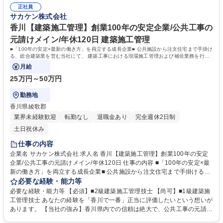
るため、向上心のある新たな仲間をお迎えします。 【働きやすさ】2026
い方は施工管理補助から入っていただくことも可能です◎ 募集職種 大阪
正社員
年4月より完全週休二日制（年休120日）を導入。ICT投資や最新の働き方
サカケン株式会社
【建築施工管理】年間休日120日/賞与年3回/福利厚生・資格取得支援も充
を積極的に取り入れ、定着率も抜群。 学歴・資格 学歴：大学院 大学 高専
実
短大 専修学校 高校 語学力： 資格：
香川【建築施工管理】創業100年の安定企業/公共工事の
元請けメイン/年休120日 建築施工管理
■「100年の安定×最新の働き方」を両立する成長企業■ 公共施設から注文住宅まで手掛け
る、総合建築業を営む当社にて、 建築工事における現場施工管理および補佐業務を行っ
ていただきます。
月給
25万円～50万円
勤務地
香川県綾歌郡
業界未経験歓迎
転勤なし
退職金あり
完全週休2日制
土日祝休み
仕事の内容
企業名 サカケン株式会社 求人名 香川【建築施工管理】創業100年の安定
企業/公共工事の元請けメイン/年休120日 仕事の内容 ■「100年の安定×最
新の働き方」を両立する成長企業■ 公共施設から注文住宅まで手掛ける、
総合建築業を営む当社にて、 建築工事における現場施工管理および補佐業
必要な経験・能力等
務を行っていただきます。 ■【業務】現場監督業務、書類作成等。無理の
必要な経験・能力等 【必須】■2級建築施工管理技士 【尚可】■1級建築施
ないスケジュール設定を 徹底しており、現場への直行直帰も可能です。
工管理技士 あなたの経験を「香川で一番」正当に評価したいという想いが
(県内メイン) ■【体制】2名で担当する現場も多いため、経験が浅い方は先
あります。 【当社の強み】香川県内での信頼は絶大で、公共工事の元請け
輩の補助 からスタート。中途採用が7割と、馴染みやすい職場です。 ■
実績も多数。一級建築施工管理技士が22名在籍しており、高い技術力を間