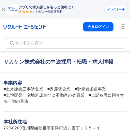
アプリで求人探しをもっと便利に！
インストール
レビュー高評価
無料
会員ログイン
他の求人を探す
サカケン株式会社の中途採用・転職・求人情報
事業内容
■土木建築工事請負業　■家屋賃貸業　■労働者派遣事業

■土地開発、宅地造成並びに不動産の売買業　■上記各号に附帯す
る一切の業務
本社所在地
769-0209香川県綾歌郡宇多津町浜九番丁１５５－１