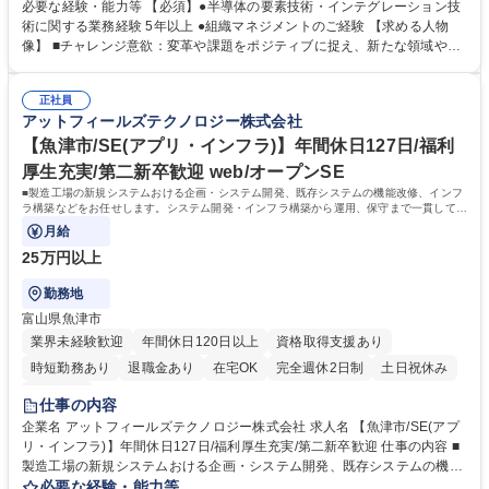
など 【専門技術】 ■前工程要素技術(リソグラフィ・ドライエッチ・洗
必要な経験・能力等 【必須】●半導体の要素技術・インテグレーション技
浄・成膜・熱処理・イオン注入・CMP)■裏面工程要素技術(ウエハサポー
術に関する業務経験 5年以上 ●組織マネジメントのご経験 【求める人物
ト・バックグラインド・ダイシング・成膜・洗浄) ■インテグレーション技
像】 ■チャレンジ意欲：変革や課題をポジティブに捉え、新たな領域や技
術、特性評価解析・TEG設計・TCAD ◎ご経験に応じて責任者候補として
術に積極的にチャレンジすることを楽しめる方 ■リーダーシップ：論理的
の業務もお任せします。 募集職種 ■【新潟/妙高】半導体プロセス・要素
に考え、強いリーダーシップを発揮できる方 ■コミュニケーション：柔軟
技術者(リーダー候補)｜年間休日127日◎
正社員
性と熱意を持って、相手との対話を楽しめる方や相手を説得していくこと
アットフィールズテクノロジー株式会社
に面白みを感じている方 学歴・資格 学歴：大学院 大学 高専 語学力： 資
格：
【魚津市/SE(アプリ・インフラ)】年間休日127日/福利
厚生充実/第二新卒歓迎 web/オープンSE
■製造工場の新規システムおける企画・システム開発、既存システムの機能改修、インフ
ラ構築などをお任せします。システム開発・インフラ構築から運用、保守まで一貫して対
応しています。
月給
25万円以上
勤務地
富山県魚津市
業界未経験歓迎
年間休日120日以上
資格取得支援あり
時短勤務あり
退職金あり
在宅OK
完全週休2日制
土日祝休み
服装自由
仕事の内容
企業名 アットフィールズテクノロジー株式会社 求人名 【魚津市/SE(アプ
リ・インフラ)】年間休日127日/福利厚生充実/第二新卒歓迎 仕事の内容 ■
製造工場の新規システムおける企画・システム開発、既存システムの機能
改修、インフラ構築などをお任せします。システム開発・インフラ構築か
必要な経験・能力等