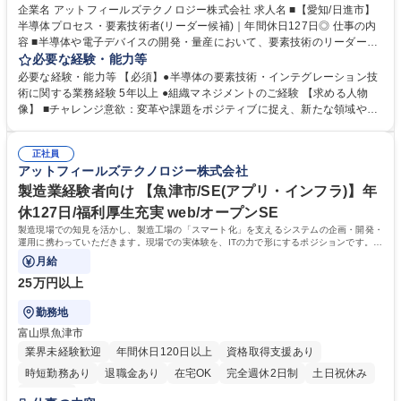
企業名 アットフィールズテクノロジー株式会社 求人名 ■【愛知/日進市】
半導体プロセス・要素技術者(リーダー候補)｜年間休日127日◎ 仕事の内
容 ■半導体や電子デバイスの開発・量産において、要素技術のリーダーを
担当していただきます。■プロジェクトマネジメント、戦略立案、人材育
必要な経験・能力等
成など 【専門技術】■前工程要素技術(リソグラフィ・ドライエッチ・洗
必要な経験・能力等 【必須】●半導体の要素技術・インテグレーション技
浄・成膜・熱処理・イオン注入・CMP）■裏面工程要素技術(ウエハサポー
術に関する業務経験 5年以上 ●組織マネジメントのご経験 【求める人物
ト・バックグラインド・ダイシング・成膜・洗浄) ■インテグレーション技
像】 ■チャレンジ意欲：変革や課題をポジティブに捉え、新たな領域や技
術、特性評価解析・TEG設計・TCAD ◎ご経験に応じて責任者候補として
術に積極的にチャレンジすることを楽しめる方 ■リーダーシップ：論理的
の業務もお任せします。※ご経験・スキルに応じて愛知県豊田市・三重県
に考え、強いリーダーシップを発揮できる方 ■コミュニケーション：柔軟
桑名市の事業所での選考を打診させていただく場合がございます。 募集職
正社員
性と熱意を持って、相手との対話を楽しめる方や相手を説得していくこと
アットフィールズテクノロジー株式会社
種 ■【愛知/日進市】半導体プロセス・要素技術者(リーダー候補)｜年間休
に面白みを感じている方 学歴・資格 学歴：大学院 大学 高専 語学力： 資
日127日◎
格：
製造業経験者向け 【魚津市/SE(アプリ・インフラ)】年
休127日/福利厚生充実 web/オープンSE
製造現場での知見を活かし、製造工場の「スマート化」を支えるシステムの企画・開発・
運用に携わっていただきます。現場での実体験を、ITの力で形にするポジションです。製
造工場の新規システムおける
月給
25万円以上
勤務地
富山県魚津市
業界未経験歓迎
年間休日120日以上
資格取得支援あり
時短勤務あり
退職金あり
在宅OK
完全週休2日制
土日祝休み
服装自由