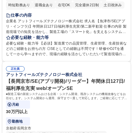
時短勤務あり
退職金あり
在宅OK
完全週休2日制
土日祝休み
服装自由
仕事の内容
企業名 アットフィールズテクノロジー株式会社 求人名 【魚津市/SE(アプ
リ・インフラ)】年間休日127日/福利厚生充実/第二新卒歓迎 仕事の内容 製
造現場での知見を活かし、製造工場の「スマート化」を支えるシステムの
企画・開発・運用に携わっていただきます。現場での実体験を、ITの力で
必要な経験・能力等
形にするポジションです。製造工場の新規システムおける 企画・システム
必要な経験・能力等 【必須】製造業での品質管理、生産管理、生産技術な
開発、既存システムの機能改修、インフラ構築などをお任せします。シス
どのご経験をお持ちの方 ◎SEとしての経験は不問です！研修やOJTを通
テム開発・インフラ構築から運用、保守まで一貫して対応しています。 ■
して一から学べますので、現場の経験を活かしていただいて製造現場のD
アプリケーションエンジニア：システムの企画提案・設計・運用など ■イ
Xに携われます。 【安定した働き方×製造現場の知見を活かせるSEへ】生
ンフラエンジニア：サーバ、ネットワークの設計・構築・運用など 【開発
産管理・技術・品質管理で培った「現場の仕組み」への理解が、システム
言語】Visual Basic/.NET/Proc/C++/PHP/Javaなど 【データベーススキ
正社員
設計の土台となり、活躍できるポジションです。旧パナソニックの技術力
アットフィールズテクノロジー株式会社
ル】Oracle DB/SQLなど 募集職種 【魚津市/SE(アプリ・インフラ)】年間
と世界的大手グループの資本力を背景に、スマート工場化を推進。年間休
休日127日/福利厚生充実/第二新卒歓迎
日127日、フルフレックスやリモート活用など、プライベートとのバラン
【長岡京市/SE(アプリ開発)/リーダー】年間休日127日/
スが取りやすい環境の中で、SEとして長期的にキャリア形成が可能で
福利厚生充実 web/オープンSE
す！ 学歴・資格 学歴：大学院 大学 高専 語学力： 資格：
■製造工場の新規システムおける企画・システム開発、既存システムの機能改修などをお
任せします。システム開発から運用、保守まで一貫して対応します。ご経験に応じてプロ
ジェクトマネージャーをお任せします。
月給
30万円以上
勤務地
京都府長岡京市