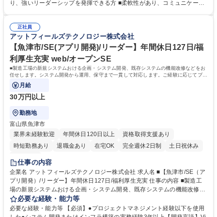
■上記を踏まえた事業戦略検討の支援 募集職種 【長岡京市/セールスプロ
り、強いリーダーシップを発揮できる方 ■柔軟性があり、コミュニケーシ
モーション】年間休日127日/福利厚生充実
ョン能力に自信のある方 ■将来的に、マネジメント業務に興味をお持ちの
方 学歴・資格 学歴：大学院 大学 高専 語学力： 資格：
正社員
アットフィールズテクノロジー株式会社
【魚津市/SE(アプリ開発)/リーダー】年間休日127日/福
利厚生充実 web/オープンSE
■製造工場の新規システムおける企画・システム開発、既存システムの機能改修などをお
任せします。システム開発から運用、保守まで一貫して対応します。ご経験に応じてプロ
ジェクトマネージャーをお任せします。
月給
30万円以上
勤務地
富山県魚津市
業界未経験歓迎
年間休日120日以上
資格取得支援あり
時短勤務あり
退職金あり
在宅OK
完全週休2日制
土日祝休み
服装自由
仕事の内容
企業名 アットフィールズテクノロジー株式会社 求人名 ■【魚津市/SE（ア
プリ開発）/リーダー】年間休日127日/福利厚生充実 仕事の内容 ■製造工
場の新規システムおける企画・システム開発、既存システムの機能改修な
どをお任せします。システム開発から運用、保守まで一貫して対応しま
必要な経験・能力等
す。ご経験に応じてプロジェクトマネージャーをお任せします。 ■製造工
必要な経験・能力等 【必須】●プロジェクトマネジメント経験以下を使用
場の生産系システム、品質系システムなどの企画提案・設計・運用などを