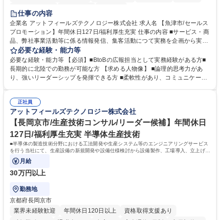
完全週休2日制
土日祝休み
服装自由
仕事の内容
企業名 アットフィールズテクノロジー株式会社 求人名 【魚津市/セールス
プロモーション】年間休日127日/福利厚生充実 仕事の内容 ■サービス・商
品、弊社事業活動等に係る情報発信、集客活動につて実務を企画から実行
までの担当をになっていただきます。スキル・経験に応じて、以下の業務
必要な経験・能力等
を担当して頂きます。 【主な業務】■企業サイト、SNSサイトの企画・運
必要な経験・能力等 【必須】■BtoBの広報担当として実務経験がある方■
営■ウェビナー、展示会等の企画・開催、運営■広告、宣伝の企画と運営■
長期的に北陸での勤務が可能な方 【求める人物像】 ■論理的思考力があ
上記を踏まえた事業戦略検討の支援 募集職種 【魚津市/セールスプロモー
り、強いリーダーシップを発揮できる方 ■柔軟性があり、コミュニケーシ
ション】年間休日127日/福利厚生充実
ョン能力に自信のある方 ■将来的に、マネジメント業務に興味をお持ちの
方 学歴・資格 学歴：大学院 大学 高専 語学力： 資格：
正社員
アットフィールズテクノロジー株式会社
【長岡京市/生産技術コンサル/リーダー候補】年間休日
127日/福利厚生充実 半導体生産技術
■半導体の製造技術分野における工法開発や生産システム等のエンジニアリングサービス
を行う当社にて、生産設備の新規開発や設備仕様検討から設備製作、工場導入、立上げま
でを行う業務のリーダーをお任せします。
月給
30万円以上
勤務地
京都府長岡京市
業界未経験歓迎
年間休日120日以上
資格取得支援あり