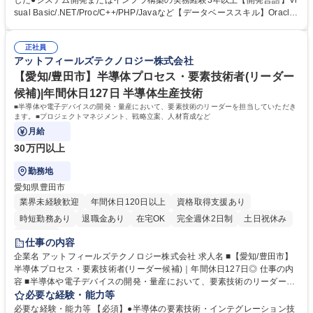
した●システム開発またはインフラ構築の実務経験3年以上【開発言語】Vi
担当して頂きます。■小規模なプロジェクトのマネジメント、外注業者の
sual Basic/.NET/Proc/C++/PHP/Javaなど【データベーススキル】Oracle
マネジメントなど 【開発言語】Visual Basic/.NET/Proc/C++/PHP/Javaな
DB/SQLなど 【歓迎】●製造業におけるシステムエンジニアの経験 【求め
ど 【データベーススキル】Oracle DB/SQLなど 募集職種 ■【魚津市/SE
る人物像】 ■新たな業務・技術に積極的にチャレンジできる方 ■論理的思
（アプリ開発）/リーダー】年間休日127日/福利厚生充実
正社員
考力があり、強いリーダーシップを発揮できる方 ■柔軟性があり、コミュ
アットフィールズテクノロジー株式会社
ニケーション能力のある方 学歴・資格 学歴：大学院 大学 高専 語学力：
資格：
【愛知/豊田市】半導体プロセス・要素技術者(リーダー
候補)|年間休日127日 半導体生産技術
■半導体や電子デバイスの開発・量産において、要素技術のリーダーを担当していただき
ます。■プロジェクトマネジメント、戦略立案、人材育成など
月給
30万円以上
勤務地
愛知県豊田市
業界未経験歓迎
年間休日120日以上
資格取得支援あり
時短勤務あり
退職金あり
在宅OK
完全週休2日制
土日祝休み
服装自由
仕事の内容
企業名 アットフィールズテクノロジー株式会社 求人名 ■【愛知/豊田市】
半導体プロセス・要素技術者(リーダー候補)｜年間休日127日◎ 仕事の内
容 ■半導体や電子デバイスの開発・量産において、要素技術のリーダーを
担当していただきます。■プロジェクトマネジメント、戦略立案、人材育
必要な経験・能力等
成など 【専門技術】■前工程要素技術(リソグラフィ・ドライエッチ・洗
必要な経験・能力等 【必須】●半導体の要素技術・インテグレーション技