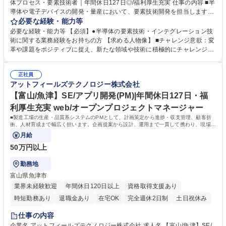
体プロセス・要素技術者｜年間休日127日◎/福利厚生充実 仕事の内容 ■半
導体や電子デバイスの開発・量産において、要素技術開発を担当します。
新規開発、品質・生産性向上、コスト削減に向けた最適なソリューション
必要な経験・能力等
の提案・実行をお任せします。 【専門技術】 ■前工程要素技術(リソグラ
必要な経験・能力等 【必須】●半導体の要素技術・インテグレーション技
フィ・ドライエッチ・洗浄・成膜・熱処理・イオン注入・CMP)■裏面工程
術に関する業務経験をお持ちの方 【求める人物像】 ■チャレンジ意欲：変
要素技術(ウエハサポート・バックグラインド・ダイシング・成膜・洗浄)
革や課題をポジティブに捉え、新たな領域や技術に積極的にチャレンジす
■インテグレーション技術、特性評価解析・TEG設計・TCAD 募集職種
ることを楽しめる方 ■リーダーシップ：論理的に考え、強いリーダーシッ
【富山/魚津】半導体プロセス・要素技術者｜年間休日127日◎/福利厚生充
プを発揮できる方 ■コミュニケーション：柔軟性と熱意を持って、相手と
実
正社員
の対話を楽しめる方や相手を説得していくことに面白みを感じている方 学
アットフィールズテクノロジー株式会社
歴・資格 学歴：大学院 大学 高専 語学力： 資格：
【富山/魚津】SE/アプリ開発(PM)|年間休日127日・福
利厚生充実 web/オープンプロジェクトマネージャー
■製造工場の生産・品質系システムのPMとして、計画策定から進捗・収支管理、顧客折
衝、人材育成まで幅広く担います。企画提案から設計、運用まで一貫して携わり、現場の
課題解決をリードする重要な役割です。
月給
50万円以上
勤務地
富山県魚津市
業界未経験歓迎
年間休日120日以上
資格取得支援あり
時短勤務あり
退職金あり
在宅OK
完全週休2日制
土日祝休み
服装自由
仕事の内容
企業名 アットフィールズテクノロジー株式会社 求人名 【富山/魚津】SE/