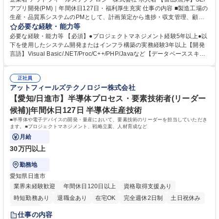
アプリ開発(PM)｜年間休日127日・福利厚生充実 仕事の内容 ■製造工場の
生産・品質系システムのPMとして、計画策定から進捗・収支管理、顧客
折衝、人材育成まで幅広く担います。企画提案から設計、運用まで一貫し
必要な経験・能力等
て携わり、現場の課題解決をリードする重要な役割です。 ◎製造現場の生
必要な経験・能力等 【必須】●プロジェクトマネジメント経験5年以上●以
産管理や品質管理システムのPMとして、プロジェクトを完遂に導きま
下を使用したシステム開発またはインフラ構築の実務経験3年以上【開発
す。顧客への企画提案から設計、運用保守まで各フェーズを統括し、進
言語】Visual Basic/.NET/Proc/C++/PHP/Javaなど【データベーススキ
捗・収支の管理や顧客折衝を主導。メンバーの育成にも携わり、製造業の
ル】Oracle DB/SQLなど 【歓迎】●製造業におけるシステムエンジニアの
DXを支える最適なソリューションの提供を多角的に推進します。 【開発
経験 【求める人物像】 ■新たな業務・技術に積極的にチャレンジできる方
言語】Visual Basic/.NET/Proc/C++/PHP/Javaなど 【データベーススキ
正社員
■論理的思考力があり、強いリーダーシップを発揮できる方 ■柔軟性があ
アットフィールズテクノロジー株式会社
ル】Oracle DB/SQLなど 募集職種 【富山/魚津】SE/アプリ開発(PM)｜年
り、コミュニケーション能力のある方 学歴・資格 学歴：大学院 大学 高専
間休日127日・福利厚生充実
語学力： 資格：
【愛知/日進市】半導体プロセス・要素技術者(リーダー
候補)|年間休日127日 半導体生産技術
■半導体や電子デバイスの開発・量産において、要素技術のリーダーを担当していただき
ます。■プロジェクトマネジメント、戦略立案、人材育成など
月給
30万円以上
勤務地
愛知県日進市
業界未経験歓迎
年間休日120日以上
資格取得支援あり
時短勤務あり
退職金あり
在宅OK
完全週休2日制
土日祝休み
服装自由
仕事の内容