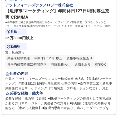
ていくことに面白みを感じている方 ※入社後、社内研修や指導員制度によ
アットフィールズテクノロジー株式会社
るスキル習得、強化を支援いたします 学歴・資格 学歴：大学院 大学 高専
語学力： 資格：
【魚津市/マーケティング】年間休日127日/福利厚生充
実 CRM/MA
■既存事業に加え新規事業開発に係るマーケティング（市場調査、プロモーションな
ど）、および事業検討の実務担当を行っていただきます。担当者として、スキル・経験に
応じて、以下の業務を担当して頂きます。
月給
25万3000円以上
勤務地
富山県魚津市
業界未経験歓迎
年間休日120日以上
資格取得支援あり
月平均残業時間20時間以内
時短勤務あり
退職金あり
在宅OK
完全週休2日制
土日祝休み
服装自由
仕事の内容
企業名 アットフィールズテクノロジー株式会社 求人名 【魚津市/マーケテ
ィング】年間休日127日/福利厚生充実 仕事の内容 ■既存事業に加え新規事
業開発に係るマーケティング（市場調査、プロモーションなど）、および
事業検討の実務担当を行っていただきます。担当者として、スキル・経験
必要な経験・能力等
に応じて、以下の業務を担当して頂きます。 【主な業務】 ・商材、サー
必要な経験・能力等 【必須】■BtoBマーケティングの担当として実務経験
ビスの拡販に向けたマーケティング活動 ・新規サービス・商材の開発に向
がある方（マネージャー、実務者の双方可）■長期的に北陸での勤務が可
けたマーケティング活動 ・上記を踏まえた事業戦略検討 募集職種 【魚津
能な方 【求める人物像】 ■論理的思考力があり、強いリーダーシップを発
市/マーケティング】年間休日127日/福利厚生充実
揮できる方 ■柔軟性があり、コミュニケーション能力に自信のある方 ■将
来的に、マネジメント業務に興味をお持ちの方 学歴・資格 学歴：大学院