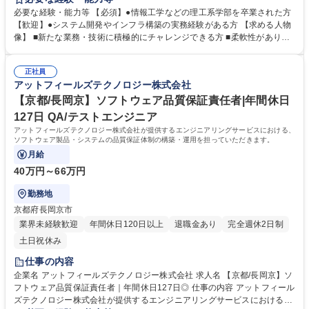
ら運用、保守まで一貫して対応しています。 ■アプリケーションエンジニ
必要な経験・能力等 【必須】●情報工学などの理工系学部を卒業された方
ア：システムの企画提案・設計・運用など ■インフラエンジニア：サー
【歓迎】●システム開発やインフラ構築の実務経験がある方 【求める人物
バ、ネットワークの設計・構築・運用など 【開発言語】Visual Basic/.NE
像】 ■新たな業務・技術に積極的にチャレンジできる方 ■柔軟性があり、
T/Proc/C++/PHP/Javaなど 【データベーススキル】Oracle DB/SQLなど
コミュニケーション能力のある方 学歴・資格 学歴：大学院 大学 高専 語学
募集職種 【魚津市/SE(アプリ・インフラ)】年間休日127日/福利厚生充実/
力： 資格：
第二新卒歓迎
正社員
アットフィールズテクノロジー株式会社
【京都/長岡京】ソフトウェア品質保証責任者|年間休日
127日 QA/テストエンジニア
アットフィールズテクノロジー株式会社が提供するエンジニアリングサービスにおける、
ソフトウェア製品・システムの品質保証体制の構築・運用を担っていただきます。
月給
40万円～66万円
勤務地
京都府長岡京市
業界未経験歓迎
年間休日120日以上
退職金あり
完全週休2日制
土日祝休み
仕事の内容
企業名 アットフィールズテクノロジー株式会社 求人名 【京都/長岡京】ソ
フトウェア品質保証責任者｜年間休日127日◎ 仕事の内容 アットフィール
ズテクノロジー株式会社が提供するエンジニアリングサービスにおける、