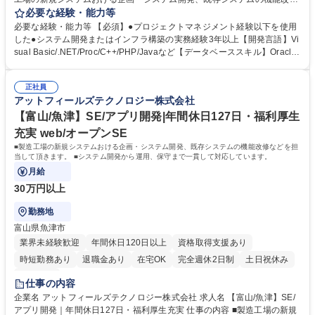
などをお任せします。システム開発から運用、保守まで一貫して対応しま
必要な経験・能力等
す。ご経験に応じてプロジェクトマネージャーをお任せします。 ■製造工
必要な経験・能力等 【必須】●プロジェクトマネジメント経験以下を使用
場の生産系システム、品質系システムに必要なサーバ、ネットワークの設
した●システム開発またはインフラ構築の実務経験3年以上【開発言語】Vi
計・構築・運用担当して頂きます。■小規模なプロジェクトのマネジメン
sual Basic/.NET/Proc/C++/PHP/Javaなど【データベーススキル】Oracle
ト、外注業者のマネジメントなど ◎ご経験に応じてプロジェクトマネージ
DB/SQLなど 【歓迎】●製造業におけるシステムエンジニアの経験 【求め
ャーをお任せします。 【開発言語】Visual Basic/.NET/Proc/C++/PHP/Ja
る人物像】 ■新たな業務・技術に積極的にチャレンジできる方 ■論理的思
vaなど 【データベーススキル】Oracle DB/SQLなど 募集職種 ■【魚津市/
正社員
考力があり、強いリーダーシップを発揮できる方 ■柔軟性があり、コミュ
アットフィールズテクノロジー株式会社
SE（インフラ構築）/リーダー】年間休日127日/福利厚生充実
ニケーション能力のある方 学歴・資格 学歴：大学院 大学 高専 語学力：
資格：
【富山/魚津】SE/アプリ開発|年間休日127日・福利厚生
充実 web/オープンSE
■製造工場の新規システムおける企画・システム開発、既存システムの機能改修などを担
当して頂きます。 ■システム開発から運用、保守まで一貫して対応しています。
月給
30万円以上
勤務地
富山県魚津市
業界未経験歓迎
年間休日120日以上
資格取得支援あり
時短勤務あり
退職金あり
在宅OK
完全週休2日制
土日祝休み
服装自由
仕事の内容
企業名 アットフィールズテクノロジー株式会社 求人名 【富山/魚津】SE/
アプリ開発｜年間休日127日・福利厚生充実 仕事の内容 ■製造工場の新規