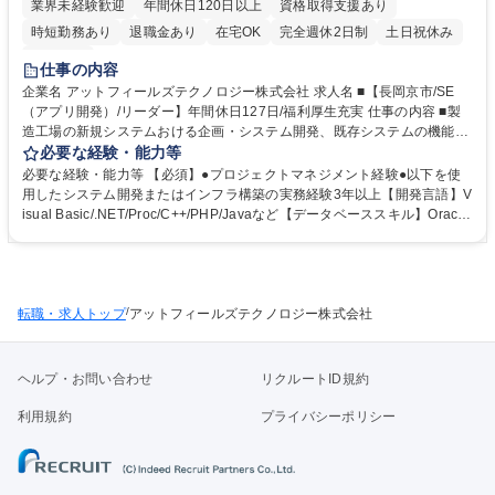
業界未経験歓迎
年間休日120日以上
資格取得支援あり
時短勤務あり
退職金あり
在宅OK
完全週休2日制
土日祝休み
服装自由
仕事の内容
企業名 アットフィールズテクノロジー株式会社 求人名 ■【長岡京市/SE
（アプリ開発）/リーダー】年間休日127日/福利厚生充実 仕事の内容 ■製
造工場の新規システムおける企画・システム開発、既存システムの機能改
修などをお任せします。システム開発から運用、保守まで一貫して対応し
必要な経験・能力等
ます。ご経験に応じてプロジェクトマネージャーをお任せします。 ■製造
必要な経験・能力等 【必須】●プロジェクトマネジメント経験●以下を使
工場の生産系システム、品質系システムなどの企画提案・設計・運用など
用したシステム開発またはインフラ構築の実務経験3年以上【開発言語】V
を担当して頂きます。■小規模なプロジェクトのマネジメント、外注業者
isual Basic/.NET/Proc/C++/PHP/Javaなど【データベーススキル】Oracle
のマネジメントなど 【開発言語】Visual Basic/.NET/Proc/C++/PHP/Java
DB/SQLなど 【歓迎】●製造業におけるシステムエンジニアの経験 【求め
など 【データベーススキル】Oracle DB/SQLなど 募集職種 ■【長岡京市/
る人物像】 ■新たな業務・技術に積極的にチャレンジできる方 ■論理的思
SE（アプリ開発）/リーダー】年間休日127日/福利厚生充実
考力があり、強いリーダーシップを発揮できる方 ■柔軟性があり、コミュ
ニケーション能力のある方 学歴・資格 学歴：大学院 大学 高専 語学力：
/
転職・求人トップ
資格：
アットフィールズテクノロジー株式会社
ヘルプ・お問い合わせ
リクルートID規約
利用規約
プライバシーポリシー