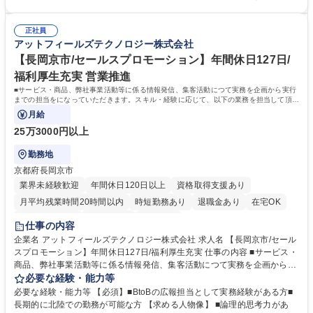
術、特性評価解析・TEG設計・TCAD 募集職種 ■【富山/魚津】半導体プロ
術に積極的にチャレンジすることを楽しめる方 ■リーダーシップ：論理的
セス・要素技術者(リーダー候補)｜年間休日127日◎
に考え、強いリーダーシップを発揮できる方 ■コミュニケーション：柔軟
正社員
性と熱意を持って、相手との対話を楽しめる方や相手を説得していくこと
アットフィールズテクノロジー株式会社
に面白みを感じている方 学歴・資格 学歴：大学院 大学 高専 語学力： 資
格：
【長岡京市/セールスプロモーション】年間休日127日/
福利厚生充実 営業推進
■サービス・商品、弊社事業活動等に係る情報発信、集客活動につて実務を企画から実行
までの担当をになっていただきます。スキル・経験に応じて、以下の業務を担当して頂き
ます。
月給
25万3000円以上
勤務地
京都府長岡京市
業界未経験歓迎
年間休日120日以上
資格取得支援あり
月平均残業時間20時間以内
時短勤務あり
退職金あり
在宅OK
完全週休2日制
土日祝休み
服装自由
仕事の内容
企業名 アットフィールズテクノロジー株式会社 求人名 【長岡京市/セール
スプロモーション】年間休日127日/福利厚生充実 仕事の内容 ■サービス・
商品、弊社事業活動等に係る情報発信、集客活動につて実務を企画から実
行までの担当をになっていただきます。スキル・経験に応じて、以下の業
必要な経験・能力等
務を担当して頂きます。 【主な業務】■企業サイト、SNSサイトの企画・
必要な経験・能力等 【必須】■BtoBの広報担当として実務経験がある方■
運営■ウェビナー、展示会等の企画・開催、運営■広告、宣伝の企画と運営
長期的に北陸での勤務が可能な方 【求める人物像】 ■論理的思考力があ