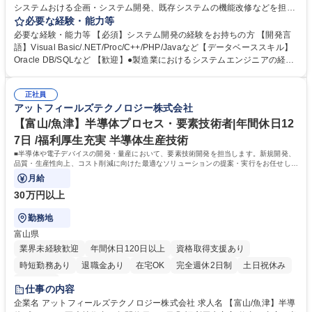
システムおける企画・システム開発、既存システムの機能改修などを担当
して頂きます。 ■システム開発から運用、保守まで一貫して対応していま
必要な経験・能力等
す。 ■製造工場の生産系システム、品質系システムなどの企画提案・設
必要な経験・能力等 【必須】システム開発の経験をお持ちの方 【開発言
計・運用などを担当して頂きます。 ◎小規模なプロジェクトからお任せし
語】Visual Basic/.NET/Proc/C++/PHP/Javaなど【データベーススキル】
ていきますので、スキルに応じて段階的にステップアップが可能です。
Oracle DB/SQLなど 【歓迎】●製造業におけるシステムエンジニアの経験
【開発言語】Visual Basic/.NET/Proc/C++/PHP/Javaなど 【データベース
【求める人物像】 ■新たな業務・技術に積極的にチャレンジできる方 ■柔
スキル】Oracle DB/SQLなど 募集職種 【富山/魚津】SE/アプリ開発｜年
軟性があり、コミュニケーション能力のある方 学歴・資格 学歴：大学院
間休日127日・福利厚生充実
正社員
大学 高専 語学力： 資格：
アットフィールズテクノロジー株式会社
【富山/魚津】半導体プロセス・要素技術者|年間休日12
7日 /福利厚生充実 半導体生産技術
■半導体や電子デバイスの開発・量産において、要素技術開発を担当します。新規開発、
品質・生産性向上、コスト削減に向けた最適なソリューションの提案・実行をお任せしま
す。
月給
30万円以上
勤務地
富山県
業界未経験歓迎
年間休日120日以上
資格取得支援あり
時短勤務あり
退職金あり
在宅OK
完全週休2日制
土日祝休み
服装自由
仕事の内容
企業名 アットフィールズテクノロジー株式会社 求人名 【富山/魚津】半導