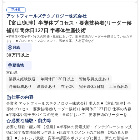
セス標準の策定 ■開発標準プロセスが遵守されているか監査を実施し、改
い合わせ・クレーム対応支援■品質保証チームのマネジメント（人材育
善■業界の品質保証活動についての知識(ISO9001、CMMIなど)を有す■チ
成・評価） 募集職種 【富山/魚津】ソフトウェア品質保証責任者｜年間休
正社員
ームマネジメントまたはプロジェクトリード経験【歓迎スキル】■テスト
アットフィールズテクノロジー株式会社
日127日◎
自動化ツール(Selenium、Appium等)の導入・運用経験■CI/CD環境での品
質保証経験(Jenkins、GitHub Actions等)■ソフトウェア品質に関する資格
【富山/魚津】半導体プロセス・要素技術者(リーダー候
保有(JSTQB、ISTQB、QC検定など)■顧客対応経験(品質関連の説明・報
補)|年間休日127日 半導体生産技術
告・改善提案など) 学歴・資格 学歴：大学院 大学 高専 語学力： 資格：
■半導体や電子デバイスの開発・量産において、要素技術のリーダーを担当していただき
ます。■プロジェクトマネジメント、戦略立案、人材育成など
月給
30万円以上
勤務地
富山県
業界未経験歓迎
年間休日120日以上
資格取得支援あり
時短勤務あり
退職金あり
在宅OK
完全週休2日制
土日祝休み
服装自由
仕事の内容
企業名 アットフィールズテクノロジー株式会社 求人名 ■【富山/魚津】半
導体プロセス・要素技術者(リーダー候補)｜年間休日127日◎ 仕事の内容
■半導体や電子デバイスの開発・量産において、要素技術のリーダーを担
当していただきます。■プロジェクトマネジメント、戦略立案、人材育成
必要な経験・能力等
など 【専門技術】 ■前工程要素技術(リソグラフィ・ドライエッチ・洗
必要な経験・能力等 【必須】●半導体の要素技術・インテグレーション技
浄・成膜・熱処理・イオン注入・CMP)■裏面工程要素技術(ウエハサポー
術に関する業務経験 5年以上 ●組織マネジメントのご経験 【求める人物
ト・バックグラインド・ダイシング・成膜・洗浄) ■インテグレーション技
像】 ■チャレンジ意欲：変革や課題をポジティブに捉え、新たな領域や技