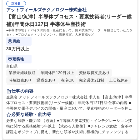
正社員
大学 高専 語学力： 資格：
アットフィールズテクノロジー株式会社
【富山/魚津】半導体プロセス・要素技術者(リーダー候
補)|年間休日127日 半導体生産技術
■半導体や電子デバイスの開発・量産において、要素技術のリーダーを担当していただき
ます。■プロジェクトマネジメント、戦略立案、人材育成など
月給
30万円以上
勤務地
富山県
業界未経験歓迎
年間休日120日以上
資格取得支援あり
時短勤務あり
退職金あり
在宅OK
完全週休2日制
土日祝休み
服装自由
仕事の内容
企業名 アットフィールズテクノロジー株式会社 求人名 【富山/魚津】半導
体プロセス・要素技術者(リーダー候補)｜年間休日127日◎ 仕事の内容 ■
半導体や電子デバイスの開発・量産において、要素技術のリーダーを担当
していただきます。■プロジェクトマネジメント、戦略立案、人材育成な
必要な経験・能力等
ど 【専門技術】 ■前工程要素技術(リソグラフィ・ドライエッチ・洗浄・
必要な経験・能力等 【必須】●半導体の要素技術・インテグレーション技
成膜・熱処理・イオン注入・CMP)■裏面工程要素技術(ウエハサポート・
術に関する業務経験 5年以上 【求める人物像】 ■チャレンジ意欲：変革や
バックグラインド・ダイシング・成膜・洗浄) ■インテグレーション技術、
課題をポジティブに捉え、新たな領域や技術に積極的にチャレンジするこ
特性評価解析・TEG設計・TCAD 募集職種 【富山/魚津】半導体プロセ
とを楽しめる方 ■リーダーシップ：論理的に考え、強いリーダーシップを