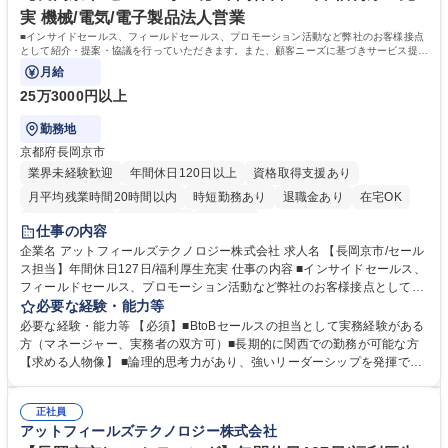
実 機械/電気/電子製品法人営業
■インサイドセールス、フィールドセールス、プロモーション活動など弊社のお客様接点
として紹介・提案・協議を行っていただきます。また、顧客ニーズに基づきサービス提供
を円滑に行うための社内調整も対応いただ
月給
25万3000円以上
勤務地
京都府長岡京市
業界未経験歓迎
年間休日120日以上
資格取得支援あり
月平均残業時間20時間以内
時短勤務あり
退職金あり
在宅OK
完全週休2日制
土日祝休み
服装自由
仕事の内容
企業名 アットフィールズテクノロジー株式会社 求人名 【長岡京市/セール
ス担当】年間休日127日/福利厚生充実 仕事の内容 ■インサイドセールス、
フィールドセールス、プロモーション活動など弊社のお客様接点として紹
介・提案・協議を行っていただきます。また、顧客ニーズに基づきサービ
必要な経験・能力等
ス提供を円滑に行うための社内調整も対応いただ きます。担当者として、
必要な経験・能力等 【必須】■BtoBセールスの担当として実務経験がある
スキル・経験に応じて、以下の業務を担当して頂きます。【主な業務】・
方（マネージャー、実務者の双方可）■長期的に関西での勤務が可能な方
フィールドセールス（ニーズの確認、提案を通じた拡販活動）・インサイ
【求める人物像】 ■論理的思考力があり、強いリーダーシップを発揮でき
ドセールス（HPなど仮説に基づく拡販施策）・上記を踏まえた販売戦略
る方 ■柔軟性があり、コミュニケーション能力に自信のある方 ■将来的
検討 募集職種 【長岡京市/セールス担当】年間休日127日/福利厚生充実
に、マネジメント業務に興味をお持ちの方 学歴・資格 学歴：大学院 大学
正社員
高専 語学力： 資格：
アットフィールズテクノロジー株式会社