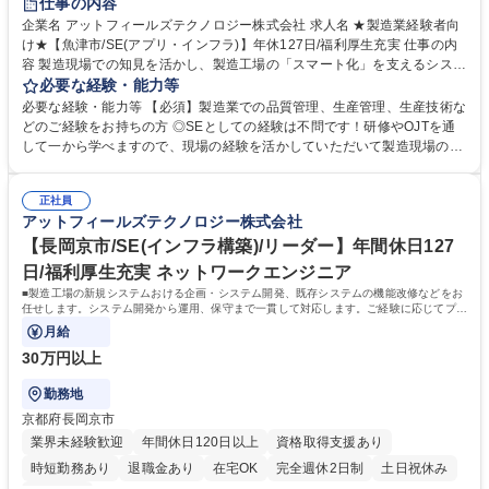
仕事の内容
企業名 アットフィールズテクノロジー株式会社 求人名 ★製造業経験者向
け★【魚津市/SE(アプリ・インフラ)】年休127日/福利厚生充実 仕事の内
容 製造現場での知見を活かし、製造工場の「スマート化」を支えるシステ
ムの企画・開発・運用に携わっていただきます。現場での実体験を、ITの
必要な経験・能力等
力で形にするポジションです。製造工場の新規システムおける 企画・シス
必要な経験・能力等 【必須】製造業での品質管理、生産管理、生産技術な
テム開発、既存システムの機能改修、インフラ構築などをお任せします。
どのご経験をお持ちの方 ◎SEとしての経験は不問です！研修やOJTを通
システム開発・インフラ構築から運用、保守まで一貫して対応していま
して一から学べますので、現場の経験を活かしていただいて製造現場のD
す。 ■アプリケーションエンジニア：システムの企画提案・設計・運用な
Xに携われます。 【安定した働き方×製造現場の知見を活かせるSEへ】生
ど ■インフラエンジニア：サーバ、ネットワークの設計・構築・運用など
産管理・技術・品質管理で培った「現場の仕組み」への理解が、システム
【開発言語】Visual Basic/.NET/Proc/C++/PHP/Javaなど 【データベース
正社員
設計の土台となり、活躍できるポジションです。旧パナソニックの技術力
アットフィールズテクノロジー株式会社
スキル】Oracle DB/SQLなど 募集職種 ★製造業経験者向け★【魚津市/SE
と世界的大手グループの資本力を背景に、スマート工場化を推進。年間休
(アプリ・インフラ)】年休127日/福利厚生充実
日127日、フルフレックスやリモート活用など、プライベートとのバラン
【長岡京市/SE(インフラ構築)/リーダー】年間休日127
スが取りやすい環境の中で、SEとして長期的にキャリア形成が可能で
日/福利厚生充実 ネットワークエンジニア
す！ 学歴・資格 学歴：大学院 大学 高専 語学力： 資格：
■製造工場の新規システムおける企画・システム開発、既存システムの機能改修などをお
任せします。システム開発から運用、保守まで一貫して対応します。ご経験に応じてプロ
ジェクトマネージャーをお任せします。
月給
30万円以上
勤務地
京都府長岡京市
業界未経験歓迎
年間休日120日以上
資格取得支援あり
時短勤務あり
退職金あり
在宅OK
完全週休2日制
土日祝休み