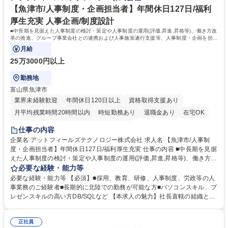
【魚津市/人事制度・企画担当者】年間休日127日/福利
厚生充実 人事企画/制度設計
■中長期を見据えた人事制度の検討・策定や人事制度の運用(評価,昇進,昇格等)、働き方改
革の推進、グループ事業会社との連携および人事施策遂行支援等、人事制度・企画を担当
いただきます。【具体的には】■中長
月給
25万3000円以上
勤務地
富山県魚津市
業界未経験歓迎
年間休日120日以上
資格取得支援あり
月平均残業時間20時間以内
時短勤務あり
退職金あり
在宅OK
完全週休2日制
土日祝休み
服装自由
仕事の内容
企業名 アットフィールズテクノロジー株式会社 求人名 【魚津市/人事制
度・企画担当者】年間休日127日/福利厚生充実 仕事の内容 ■中長期を見据
えた人事制度の検討・策定や人事制度の運用(評価,昇進,昇格等)、働き方改
革の推進、グループ事業会社との連携および人事施策遂行支援等、人事制
必要な経験・能力等
度・企画を担当いただきます。【具体的には】■中長 期を見据えた人事制
必要な経験・能力等 【必須】■採用、教育、研修、人事制度、労政等の人
度の検討・策定■処遇体系の見直し、策定■福祉制度企画・改定■働き方改
事業務のご経験者■長期的に北陸での勤務が可能な方■パソコンスキル、プ
革の推進■グループ事業会社との連携および人事施策遂行支援■人事制度の
レゼンスキルの高い方DB/SQLなど 【本求人の魅力】社長直轄の組織とな
運用(評価,昇進,昇格等)■人事戦略に則った人財育成施策の策定■人事シス
り、企業として変革期を迎えている今、積極的に新しい事を取り入れ、自
テムの活用■エンゲージメントサーベイ（従業員満足度の底上げ/なりたい
身のやりたい事を実現しやすい環境となります。将来的には、人事部のリ
姿への引き上げ）■組織、カルチャーづくり（エンプロイーエクスペリエ
正社員
ーダーとして、アットフィールズの成長を人材の観点により牽引していた