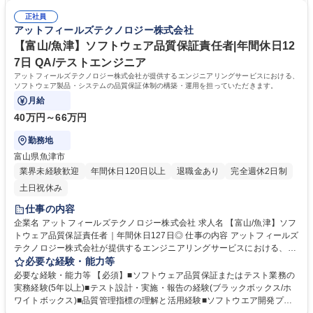
ス・要素技術者(リーダー候補)｜年間休日127日◎
発揮できる方 ■コミュニケーション：柔軟性と熱意を持って、相手との対
正社員
話を楽しめる方や相手を説得していくことに面白みを感じている方 学歴・
アットフィールズテクノロジー株式会社
資格 学歴：大学院 大学 高専 語学力： 資格：
【富山/魚津】ソフトウェア品質保証責任者|年間休日12
7日 QA/テストエンジニア
アットフィールズテクノロジー株式会社が提供するエンジニアリングサービスにおける、
ソフトウェア製品・システムの品質保証体制の構築・運用を担っていただきます。
月給
40万円～66万円
勤務地
富山県魚津市
業界未経験歓迎
年間休日120日以上
退職金あり
完全週休2日制
土日祝休み
仕事の内容
企業名 アットフィールズテクノロジー株式会社 求人名 【富山/魚津】ソフ
トウェア品質保証責任者｜年間休日127日◎ 仕事の内容 アットフィールズ
テクノロジー株式会社が提供するエンジニアリングサービスにおける、ソ
フトウェア製品・システムの品質保証体制の構築・運用を担っていただき
必要な経験・能力等
ます。 【具体的には】■品質保証戦略・方針の策定と実行■テスト計画・
必要な経験・能力等 【必須】■ソフトウェア品質保証またはテスト業務の
設計・実施の管理（手動・自動）■品質指標の設定とモニタリング（不具
実務経験(5年以上)■テスト設計・実施・報告の経験(ブラックボックス/ホ
合率、テストカバレッジなど）■品質に関する社内教育・啓発活動の推進■
ワイトボックス)■品質管理指標の理解と活用経験■ソフトウエア開発プロ
開発部門・営業部門との連携による品質改善活動■顧客からの品質関連問