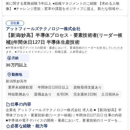
浄・成膜・熱処理・イオン注入・CMP）■裏面工程要素技術(ウエハサポー
術に関する業務経験 5年以上 ●組織マネジメントのご経験 【求める人物
ト・バックグラインド・ダイシング・成膜・洗浄) ■インテグレーション技
像】 ■チャレンジ意欲：変革や課題をポジティブに捉え、新たな領域や技
術、特性評価解析・TEG設計・TCAD ◎ご経験に応じて責任者候補として
術に積極的にチャレンジすることを楽しめる方 ■リーダーシップ：論理的
の業務もお任せします。※ご経験・スキルに応じて愛知県豊田市・三重県
に考え、強いリーダーシップを発揮できる方 ■コミュニケーション：柔軟
桑名市の事業所での選考を打診させていただく場合がございます。 募集職
正社員
性と熱意を持って、相手との対話を楽しめる方や相手を説得していくこと
アットフィールズテクノロジー株式会社
種 ■【愛知/豊田市】半導体プロセス・要素技術者(リーダー候補)｜年間休
に面白みを感じている方 学歴・資格 学歴：大学院 大学 高専 語学力： 資
日127日◎
格：
【新潟/妙高】半導体プロセス・要素技術者(リーダー候
補)|年間休日127日 半導体生産技術
■半導体や電子デバイスの開発・量産において、要素技術のリーダーを担当していただき
ます。■プロジェクトマネジメント、戦略立案、人材育成など
月給
30万円以上
勤務地
新潟県妙高市
業界未経験歓迎
年間休日120日以上
資格取得支援あり
時短勤務あり
退職金あり
在宅OK
完全週休2日制
土日祝休み
服装自由
仕事の内容
企業名 アットフィールズテクノロジー株式会社 求人名 ■【新潟/妙高】半
導体プロセス・要素技術者(リーダー候補)｜年間休日127日◎ 仕事の内容
■半導体や電子デバイスの開発・量産において、要素技術のリーダーを担
当していただきます。■プロジェクトマネジメント、戦略立案、人材育成
必要な経験・能力等