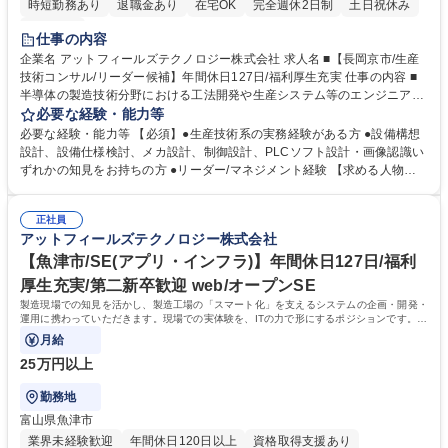
時短勤務あり
退職金あり
在宅OK
完全週休2日制
土日祝休み
服装自由
仕事の内容
企業名 アットフィールズテクノロジー株式会社 求人名 ■【長岡京市/生産
技術コンサル/リーダー候補】年間休日127日/福利厚生充実 仕事の内容 ■
半導体の製造技術分野における工法開発や生産システム等のエンジニアリ
ングサービスを行う当社にて、生産設備の新規開発や設備仕様検討から設
必要な経験・能力等
備製作、工場導入、立上げまでを行う業務のリーダーをお任せします。
必要な経験・能力等 【必須】●生産技術系の実務経験がある方 ●設備構想
【業務詳細】■プロジェクトマネジメント、戦略立案、人材育成など 【専
設計、設備仕様検討、メカ設計、制御設計、PLCソフト設計・画像認識い
門技術】■設備仕様検討、メカ設計・制御設計・PLCソフト設計・画像認
ずれかの知見をお持ちの方 ●リーダー/マネジメント経験 【求める人物
識 ◎ご経験に応じて責任者候補としての業務もお任せします。 募集職種
像】 ■チャレンジ意欲：変革や課題をポジティブに捉え、新たな領域や技
■【長岡京市/生産技術コンサル/リーダー候補】年間休日127日/福利厚生充
術に積極的にチャレンジすることを楽しめる方 ■コミュニケーション：柔
実
正社員
軟性と熱意を持って、相手との対話を楽しめる方や相手を説得していくこ
アットフィールズテクノロジー株式会社
とに面白みを感じている方 学歴・資格 学歴：大学院 大学 高専 語学力：
資格：
【魚津市/SE(アプリ・インフラ)】年間休日127日/福利
厚生充実/第二新卒歓迎 web/オープンSE
製造現場での知見を活かし、製造工場の「スマート化」を支えるシステムの企画・開発・
運用に携わっていただきます。現場での実体験を、ITの力で形にするポジションです。製
造工場の新規システムおける
月給
25万円以上
勤務地
富山県魚津市
業界未経験歓迎
年間休日120日以上
資格取得支援あり