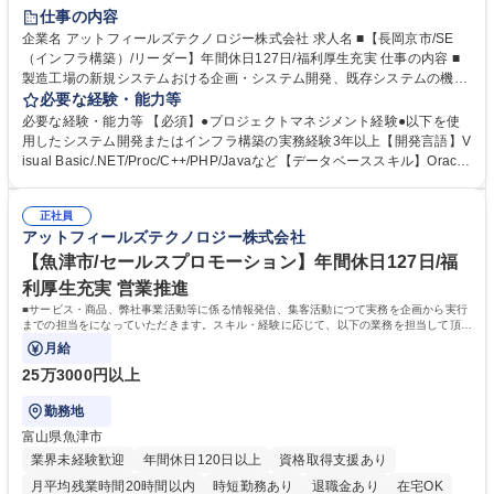
服装自由
仕事の内容
企業名 アットフィールズテクノロジー株式会社 求人名 ■【長岡京市/SE
（インフラ構築）/リーダー】年間休日127日/福利厚生充実 仕事の内容 ■
製造工場の新規システムおける企画・システム開発、既存システムの機能
改修などをお任せします。システム開発から運用、保守まで一貫して対応
必要な経験・能力等
します。ご経験に応じてプロジェクトマネージャーをお任せします。 ■製
必要な経験・能力等 【必須】●プロジェクトマネジメント経験●以下を使
造工場の生産系システム、品質系システムに必要なサーバ、ネットワーク
用したシステム開発またはインフラ構築の実務経験3年以上【開発言語】V
の設計・構築・運用担当して頂きます。■小規模なプロジェクトのマネジ
isual Basic/.NET/Proc/C++/PHP/Javaなど【データベーススキル】Oracle
メント、外注業者のマネジメントなど ◎ご経験に応じてプロジェクトマネ
DB/SQLなど 【歓迎】●製造業におけるシステムエンジニアの経験 【求め
ージャーをお任せします。 【開発言語】Visual Basic/.NET/Proc/C++/PH
る人物像】 ■新たな業務・技術に積極的にチャレンジできる方 ■論理的思
P/Javaなど 【データベーススキル】Oracle DB/SQLなど 募集職種 ■【長
正社員
考力があり、強いリーダーシップを発揮できる方 ■柔軟性があり、コミュ
アットフィールズテクノロジー株式会社
岡京市/SE（インフラ構築）/リーダー】年間休日127日/福利厚生充実
ニケーション能力のある方 学歴・資格 学歴：大学院 大学 高専 語学力：
資格：
【魚津市/セールスプロモーション】年間休日127日/福
利厚生充実 営業推進
■サービス・商品、弊社事業活動等に係る情報発信、集客活動につて実務を企画から実行
までの担当をになっていただきます。スキル・経験に応じて、以下の業務を担当して頂き
ます。
月給
25万3000円以上
勤務地
富山県魚津市
業界未経験歓迎
年間休日120日以上
資格取得支援あり
月平均残業時間20時間以内
時短勤務あり
退職金あり
在宅OK