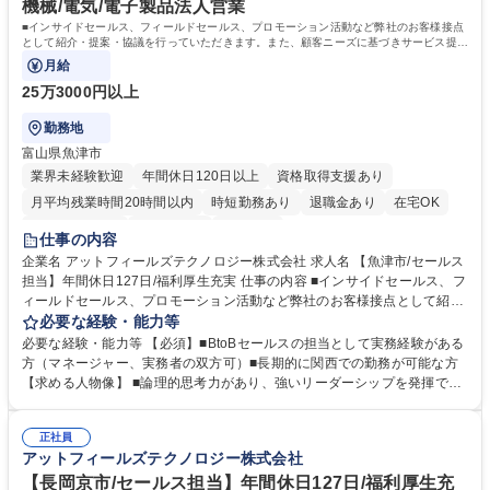
機械/電気/電子製品法人営業
■インサイドセールス、フィールドセールス、プロモーション活動など弊社のお客様接点
として紹介・提案・協議を行っていただきます。また、顧客ニーズに基づきサービス提供
を円滑に行うための社内調整も対応いただ
月給
25万3000円以上
勤務地
富山県魚津市
業界未経験歓迎
年間休日120日以上
資格取得支援あり
月平均残業時間20時間以内
時短勤務あり
退職金あり
在宅OK
完全週休2日制
土日祝休み
服装自由
仕事の内容
企業名 アットフィールズテクノロジー株式会社 求人名 【魚津市/セールス
担当】年間休日127日/福利厚生充実 仕事の内容 ■インサイドセールス、フ
ィールドセールス、プロモーション活動など弊社のお客様接点として紹
介・提案・協議を行っていただきます。また、顧客ニーズに基づきサービ
必要な経験・能力等
ス提供を円滑に行うための社内調整も対応いただ きます。担当者として、
必要な経験・能力等 【必須】■BtoBセールスの担当として実務経験がある
スキル・経験に応じて、以下の業務を担当して頂きます。【主な業務】・
方（マネージャー、実務者の双方可）■長期的に関西での勤務が可能な方
フィールドセールス（ニーズの確認、提案を通じた拡販活動）・インサイ
【求める人物像】 ■論理的思考力があり、強いリーダーシップを発揮でき
ドセールス（HPなど仮説に基づく拡販施策）・上記を踏まえた販売戦略
る方 ■柔軟性があり、コミュニケーション能力に自信のある方 ■将来的
検討 募集職種 【魚津市/セールス担当】年間休日127日/福利厚生充実
に、マネジメント業務に興味をお持ちの方 学歴・資格 学歴：大学院 大学
正社員
高専 語学力： 資格：
アットフィールズテクノロジー株式会社
【長岡京市/セールス担当】年間休日127日/福利厚生充