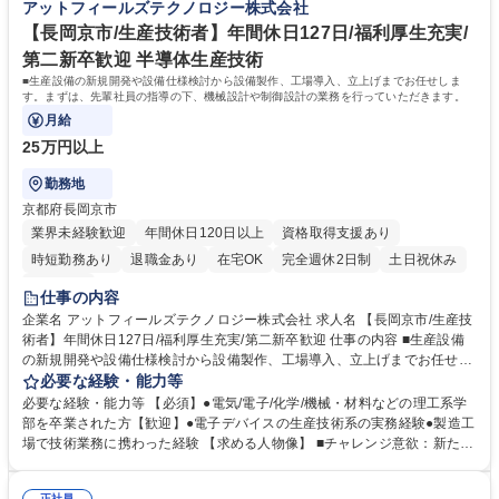
アットフィールズテクノロジー株式会社
ンス・エンプロイーサクセス） 募集職種 【魚津市/人事制度・企画担当
だくやりがいの大きいポジションとなります。 学歴・資格 学歴：大学院
者】年間休日127日/福利厚生充実
大学 高専 語学力： 資格：
【長岡京市/生産技術者】年間休日127日/福利厚生充実/
第二新卒歓迎 半導体生産技術
■生産設備の新規開発や設備仕様検討から設備製作、工場導入、立上げまでお任せしま
す。まずは、先輩社員の指導の下、機械設計や制御設計の業務を行っていただきます。
月給
25万円以上
勤務地
京都府長岡京市
業界未経験歓迎
年間休日120日以上
資格取得支援あり
時短勤務あり
退職金あり
在宅OK
完全週休2日制
土日祝休み
服装自由
仕事の内容
企業名 アットフィールズテクノロジー株式会社 求人名 【長岡京市/生産技
術者】年間休日127日/福利厚生充実/第二新卒歓迎 仕事の内容 ■生産設備
の新規開発や設備仕様検討から設備製作、工場導入、立上げまでお任せし
ます。まずは、先輩社員の指導の下、機械設計や制御設計の業務を行って
必要な経験・能力等
いただきます。 【専門技術】 ■設備仕様検討、メカ設計・制御設計・PLC
必要な経験・能力等 【必須】●電気/電子/化学/機械・材料などの理工系学
ソフト設計・画像認識 募集職種 【長岡京市/生産技術者】年間休日127日/
部を卒業された方【歓迎】●電子デバイスの生産技術系の実務経験●製造工
福利厚生充実/第二新卒歓迎
場で技術業務に携わった経験 【求める人物像】 ■チャレンジ意欲：新たな
領域や技術に積極的にチャレンジすることを楽しめる方 ■コミュニケーシ
ョン：柔軟性と熱意を持って、相手との対話を楽しめる方や相手を説得し
正社員