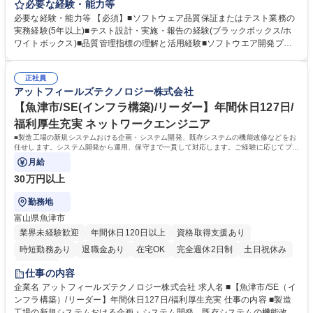
ソフトウェア製品・システムの品質保証体制の構築・運用を担っていただ
必要な経験・能力等
きます。 【具体的には】■品質保証戦略・方針の策定と実行■テスト計
必要な経験・能力等 【必須】■ソフトウェア品質保証またはテスト業務の
画・設計・実施の管理（手動・自動）■品質指標の設定とモニタリング
実務経験(5年以上)■テスト設計・実施・報告の経験(ブラックボックス/ホ
（不具合率、テストカバレッジなど）■品質に関する社内教育・啓発活動
ワイトボックス)■品質管理指標の理解と活用経験■ソフトウエア開発プロ
の推進■開発部門・営業部門との連携による品質改善活動■顧客からの品質
セス標準の策定 ■開発標準プロセスが遵守されているか監査を実施し、改
関連問い合わせ・クレーム対応支援■品質保証チームのマネジメント（人
善■業界の品質保証活動についての知識(ISO9001、CMMIなど)を有す■チ
材育成・評価） 募集職種 【京都/長岡京】ソフトウェア品質保証責任者｜
正社員
ームマネジメントまたはプロジェクトリード経験【歓迎スキル】■テスト
アットフィールズテクノロジー株式会社
年間休日127日◎
自動化ツール(Selenium、Appium等)の導入・運用経験■CI/CD環境での品
質保証経験(Jenkins、GitHub Actions等)■ソフトウェア品質に関する資格
【魚津市/SE(インフラ構築)/リーダー】年間休日127日/
保有(JSTQB、ISTQB、QC検定など)■顧客対応経験(品質関連の説明・報
福利厚生充実 ネットワークエンジニア
告・改善提案など) 学歴・資格 学歴：大学院 大学 高専 語学力： 資格：
■製造工場の新規システムおける企画・システム開発、既存システムの機能改修などをお
任せします。システム開発から運用、保守まで一貫して対応します。ご経験に応じてプロ
ジェクトマネージャーをお任せします。
月給
30万円以上
勤務地
富山県魚津市
業界未経験歓迎
年間休日120日以上
資格取得支援あり
時短勤務あり
退職金あり
在宅OK
完全週休2日制
土日祝休み
服装自由
仕事の内容
企業名 アットフィールズテクノロジー株式会社 求人名 ■【魚津市/SE（イ
ンフラ構築）/リーダー】年間休日127日/福利厚生充実 仕事の内容 ■製造
工場の新規システムおける企画・システム開発、既存システムの機能改修