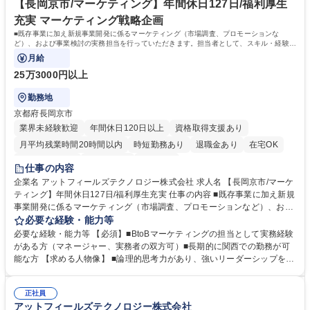
【長岡京市/マーケティング】年間休日127日/福利厚生
充実 マーケティング戦略企画
■既存事業に加え新規事業開発に係るマーケティング（市場調査、プロモーションな
ど）、および事業検討の実務担当を行っていただきます。担当者として、スキル・経験に
応じて、以下の業務を担当して頂きます。
月給
25万3000円以上
勤務地
京都府長岡京市
業界未経験歓迎
年間休日120日以上
資格取得支援あり
月平均残業時間20時間以内
時短勤務あり
退職金あり
在宅OK
完全週休2日制
土日祝休み
服装自由
仕事の内容
企業名 アットフィールズテクノロジー株式会社 求人名 【長岡京市/マーケ
ティング】年間休日127日/福利厚生充実 仕事の内容 ■既存事業に加え新規
事業開発に係るマーケティング（市場調査、プロモーションなど）、およ
び事業検討の実務担当を行っていただきます。担当者として、スキル・経
必要な経験・能力等
験に応じて、以下の業務を担当して頂きます。 【主な業務】 ・商材、サ
必要な経験・能力等 【必須】■BtoBマーケティングの担当として実務経験
ービスの拡販に向けたマーケティング活動 ・新規サービス・商材の開発に
がある方（マネージャー、実務者の双方可）■長期的に関西での勤務が可
向けたマーケティング活動 ・上記を踏まえた事業戦略検討 募集職種 【長
能な方 【求める人物像】 ■論理的思考力があり、強いリーダーシップを発
岡京市/マーケティング】年間休日127日/福利厚生充実
揮できる方 ■柔軟性があり、コミュニケーション能力に自信のある方 ■将
来的に、マネジメント業務に興味をお持ちの方 学歴・資格 学歴：大学院
正社員
大学 高専 語学力： 資格：
アットフィールズテクノロジー株式会社