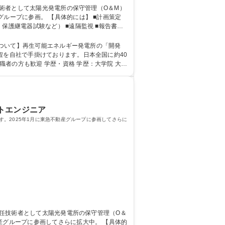
的には】 ■計画策定
保護継電器試験など） ■遠隔監視 ■報告書作
程を自社で手掛けております。日本全国に約40
 学歴：大学院 大学
ートエンジニア
。2025年1月に東急不動産グループに参画してさらに
ープに参画してさらに拡大中。 【具体的