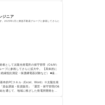
ンジニア
。2025年1月に東急不動産グループに参画してさらに
参画してさらに拡大中。 【具体的に
（絶縁抵抗測定・保護継電器試験など） ■遠隔
プ
的PCスキル（Excel、Word）※太陽光発
締結を通じて、地域に根ざした発電所開発を進