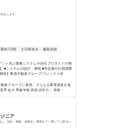
お任せします。
週休2日制
土日祝休み
服装自由
ー・改善提案 募集職種 【虎ノ門/自社プロダクト開発】東急不動産グループ/フレックス有
ただける環境です。 学歴・資格 学歴：大学院 大学 高専 短大 専修学校 高校 語学力： 資格：
ンジニア
画し、設計・構築・自動化・運用まで一貫してご担当い