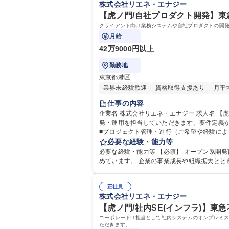
株式会社リエネ・エナジー
【虎ノ門/自社プロダクト開発】東急
クライアント向け業務システムや自社プロダクトの開
月給
42万9000円以上
勤務地
東京都港区
業界未経験歓迎
資格取得支援あり
月平
仕事の内容
企業名 株式会社リエネ・エナジー 求人名 【虎ノ門/自社プロダクト開発】東急不動産グループ/フレックス有 仕事の内容 クライアント向け業務システムや自社プロダクトの開
発・運用を担当していただきます。要件定義から設計・開発・テスト・
必要な経験・能力等
必要な経験・能力等 【必須】 オープン系開発言語の開発経験 【当社の魅力】 設立からわずか9年で上場後、2025年1月に東
正社員
株式会社リエネ・エナジー
【虎ノ門/社内SE(インフラ)】東
コーポレートIT担当として社内システムのオンプレミ
ただきます。