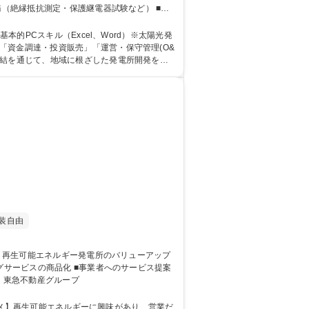
務（絶縁抵抗測定・保護継電器試験など） ■遠
不動産グループ
的PCスキル（Excel、Word）※太陽光発
締結を通じて、地域に根ざした発電所開発を進
装自由
ーアップ企画・推進】東急不動産グループ