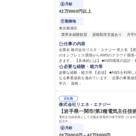
月給
42万9000円以上
勤務地
東京都港区
業界未経験歓迎
資格取得支援あり
月平
仕事の内容
企業名 株式会社リエネ・エナジー 求人名 【虎ノ門/社内SE(インフラ)】東急不動産グループ/フレックス有／クラウド対応 仕事の内容 コーポレートIT担当として社内システム
のオンプレミス環境からAWSのクラウド環
きます。 【具体的には】 ■AWS環境の設計・構築(EC2, RDS, S3, IAM, VPC, CloudWatch など) ■セキュリティ設計(IAM、ネットワーク、ログ監視） ■システムの可用性・拡
張性・コストの最適化 ■CI/CD パイプラインの構築（GitHub 
必要な経験・能力等
急不動産グループ/フレックス有／クラウド対
必要な経験・能力等 【必須】 ■AWSを利用したインフラ設計・構築・運用経験 【当社の魅力】 設
なる事業成長を進めています。 企業の事業成長や組織拡大とともに業務
学力： 資格：
正社員
株式会社リエネ・エナジー
【岩手県一関市/第3種電気主任技
電気主任技術者として太陽光発電所の保守管理（O＆M
拡大中。
月給
28万6000円～42万9000円