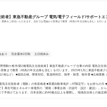
技術者】東急不動産グループ 電気/電子フィールド/サポートエ
）業務をご担当いただきます。当社では理論から実務まで教育（特高の年次点検も含む）を行います
金あり
完全週休2日制
土日祝休み
務まで教育（特高の年次点検も含む）を行います。2025年1月に東急不動産グループに
繕計画など） ■巡回点検、障害対応、緊急時対応、除草・除雪、軽作業 ■点検業務
監視 ■報告書作成（点検報告書、月次報告書など） etc... 募集職種 【長野県駒ケ根市/第2種電気主任技術者】東急不動産グルー
気主任技術者（電験）の有資格者 ■普通自動車免許（AT限定可）をお持ちの方 ■基本
社で手掛けております。日本全国に約40拠点以上を展開し、地域自治体との協定
気主任技術者 第一種運転免許普通自