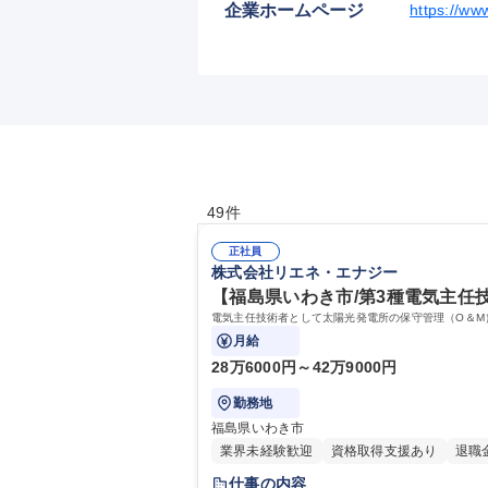
企業ホームページ
https://ww
49件
正社員
株式会社リエネ・エナジー
【福島県いわき市/第3種電気主任
電気主任技術者として太陽光発電所の保守管理（O＆M
月給
28万6000円～42万9000円
勤務地
福島県いわき市
業界未経験歓迎
資格取得支援あり
退職
仕事の内容