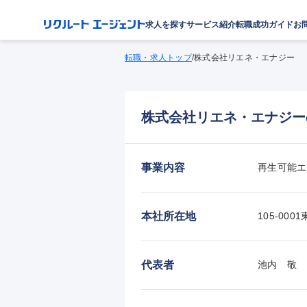
求人を探す
サービス紹介
転職成功ガイド
お
転職・求人トップ
/
株式会社リエネ・エナジー
株式会社リエネ・エナジー
事業内容
再生可能エ
本社所在地
105-00
代表者
池内　敬