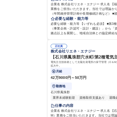
企業名 株式会社リエネ・エナジー 求人名 【福島県いわき市/第3種電気主任技術者】東急不動産グループ 仕事の内容 電気主任技術者として太陽光発電所の保守管理（O＆M）
業務をご担当いただきます。当社では理論から実務まで
（年間維持管理計画や長期修繕計画など） ■
必要な経験・能力等
成（点
必要な経験・能力等 【いずれも必須】 ■第3種電気主任技術者（電
（事業企画・許認可・設計・建設）」から「資
拠点以上を展開し、地域自治体との協定締結を通じて、地
高専 短大 専修学校 高校 語学力： 資格：第
正社員
株式会社リエネ・エナジー
【石川県鳳珠郡穴水町/第2種電気
電気主任技術者として太陽光発電所の保守管理（O＆M
拡大中。
月給
42万9000円～50万円
勤務地
石川県鳳珠郡
業界未経験歓迎
資格取得支援あり
退職
仕事の内容
企業名 株式会社リエネ・エナジー 求人名 【石川県鳳珠郡穴水町/第2種電気主任技術者】東急不動産グループ 仕事の内容 電気主任技術者として太陽光発電所の保守管理（O＆
M）業務をご担当いただきます。当社では理論か