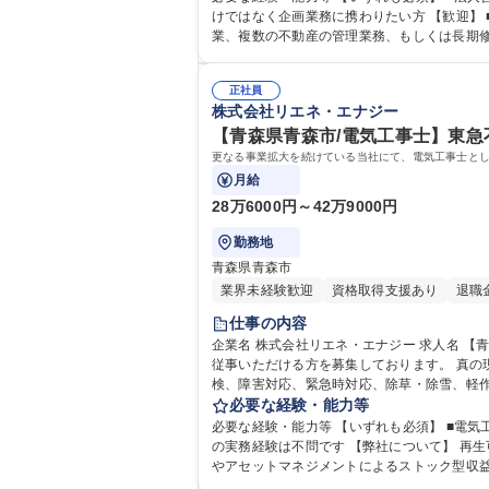
けではなく企画業務に携わりたい方 【歓迎】 
正社員
株式会社リエネ・エナジー
【青森県青森市/電気工事士】東急
更なる事業拡大を続けている当社にて、電気工事士とし
月給
28万6000円～42万9000円
勤務地
青森県青森市
業界未経験歓迎
資格取得支援あり
退職
仕事の内容
企業名 株式会社リエネ・エナジー 求人名 【青森県青森市/電気工事士】東急不動産グループ 仕事の内容 更なる事業拡大を続けている当社にて、電気工事士として下記業務に
従事いただける方を募集しております。 真の現場実務を身につけたい方をお待ちして
検、障害対応、緊急時対応、除草・除雪、軽作
必要な経験・能力等
電所での勤務経験は不
必要な経験・能力等 【いずれも必須】 ■電気工
の実務経験は不問です 【弊社について】 再生可能エネルギー発電所の開発から運営、資産管理までを一貫して手掛ける点が強み。FIT制度による長期安定収益に加え、O&M
やアセットマネジメントによるストック型収益
戦略も進めている。 学歴・資格