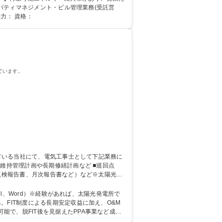
ロパティマネジメント・ビル管理業務(受託営
 高校 語学力： 資格：
ています。
（点検報告書、月次報告書など）など※太陽光発
el、Word）※経験があれば、太陽光発電所で
で、脱FIT後を見据えたPPA事業など成長
種電気工事士