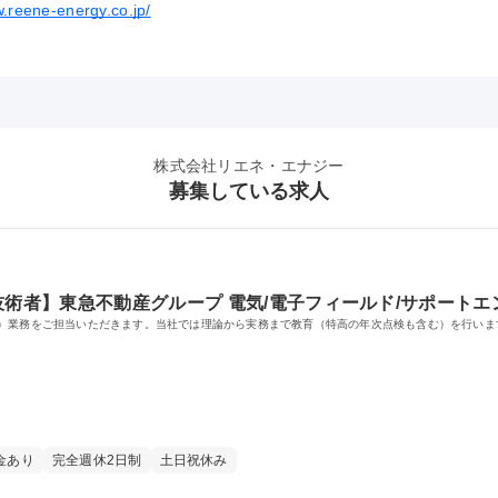
w.reene-energy.co.jp/
株式会社リエネ・エナジー
募集している求人
技術者】東急不動産グループ 電気/電子フィールド/サポートエ
）業務をご担当いただきます。当社では理論から実務まで教育（特高の年次点検も含む）を行います
金あり
完全週休2日制
土日祝休み