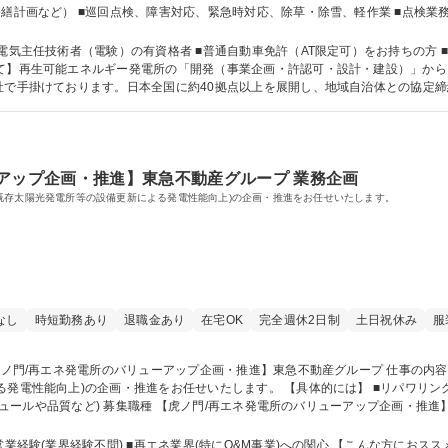
修繕計画など） ■巡回点検、障害対応、緊急時対応、除草・除雪、軽作業 ■点検業
隔監視 ■報告書作成（点検報告書、月次報告書など） etc... 募集職種 【石川県鳳珠郡穴水町/第2種電気主任技術者】東急
気主任技術者（電験）の有資格者 ■普通自動車免許（AT限定可）をお持ちの方 ■基本
社で手掛けております。日本全国に約40拠点以上を展開し、地域自治体との協定
気主任技術者 第一種運転免許普通自
アップ企画・推進】東急不動産グループ 業務企画
既存太陽光発電所等の設備更新による発電性能向上)の企画・推進をお任せいたします。
なし
時短勤務あり
退職金あり
在宅OK
完全週休2日制
土日祝休み
服
せいたします。 【具体的には】 ■リパワリングサービスの商品化 ■事業者へのサービス提案
■EPC(工事会社)との調整 ■案件の管理(スケジュールや品質など) 募集職種 【虎ノ門/再エネ発電所のバリュ
再エネ業界(特にO&M事業)への関心 【こんな方におススメ】再生可能エネルギーに興味があり、営業だ