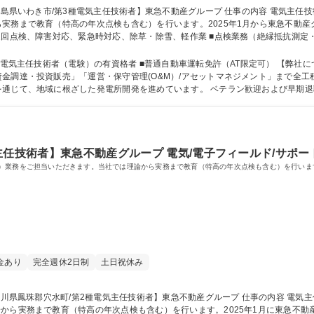
教育（特高の年次点検も含む）を行います。2025年1月から東急不動産グループに参画。 【具体
巡回点検、障害対応、緊急時対応、除草・除雪、軽作業 ■点検業務（絶縁抵抗測定・
検報告書、月次報告書など） etc... 募集職種 【福島県いわき市/第3種電気主任技術者】東急不動産グループ
験）の有資格者 ■普通自動車運転免許（AT限定可） 【弊社について】再生可能エネルギー発電所の「開発
金調達・投資販売」「運営・保守管理(O&M）/アセットマネジメント」まで全工
域に根ざした発電所開発を進めています。 ベテラン歓迎および早期退職者の方も歓迎 学歴・資格
三種電気主任技術者 第一種運転免許普通自動車
主任技術者】東急不動産グループ 電気/電子フィールド/サポ
）業務をご担当いただきます。当社では理論から実務まで教育（特高の年次点検も含む）を行います
金あり
完全週休2日制
土日祝休み
ら実務まで教育（特高の年次点検も含む）を行います。2025年1月に東急不動産グル