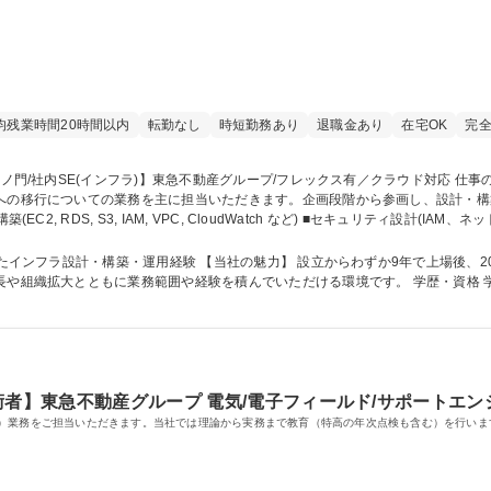
均残業時間20時間以内
転勤なし
時短勤務あり
退職金あり
在宅OK
完全
境への移行についての業務を主に担当いただきます。企画段階から参画し、設計・
Actions / CodePipeline等） ■外部ベンダーや社内開発チームとの連携 募集職種 【虎ノ門/社内SE(インフラ
応
立からわずか9年で上場後、2025年1月に東急不動産グループに参画。さら
範囲や経験を積んでいただける環境です。 学歴・資格 学歴：大学院 大学 高専 短大 専修学校 高校 語
術者】東急不動産グループ 電気/電子フィールド/サポートエン
）業務をご担当いただきます。当社では理論から実務まで教育（特高の年次点検も含む）を行います