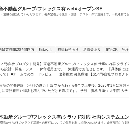
不動産グループ/フレックス有 web/オープンSE
発・運用を担当していただきます。要件定義から設計・開発・テスト・保守運用まで、一気通貫で
均残業時間20時間以内
転勤なし
時短勤務あり
退職金あり
在宅OK
完全
保守運用まで、一気通貫でお任せします。 【具体的には】 ■システムの設計・開発 ■件定義や仕様調整
■プロジェクト管理・進行（ご希望や経験によって） ■チームでのコードレビュ
急不動産グループに参画。さらなる事業成長を進
めています。 企業の事業成長や組織拡大とともに業務範囲や経験を積んでい
急不動産グループ/フレックス有/クラウド対応 社内システムエ
ス環境からAWSのクラウド環境への移行についての業務を主に担当いただきます。企画段階から参