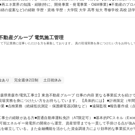
■再エネ業界の知識・経験(特に、開発事業・発電事業・O&M事業) ■不動産のプ
業、複数の不動産の管理業務、もしくは長期修繕の提案など)の経験 学歴・資格 学歴：大学院 大学 高専 短大 専修学校
不動産グループ 電気施工管理
て下記業務に従事いただける方を募集しております。 真の現場実務を身につけたい方をお待ちし
金あり
完全週休2日制
土日祝休み
います。 【具体的には】 ■計画策定（年間維持管理計画や長期修繕計画など ■巡回点
業 ■点検業務（絶縁抵抗測定・保護継電器試験など） ■遠隔監視 ■報告書作成
問です！ 募集職種 【青森県青森市/電気工事士】東急不動産グループ
事士の経験がある方■普通自動車運転免許（AT限定可） ■基本的PCスキル（Exc
を確立している。また金融機能を活かした資金調達力により効率的な事業拡大が可能
 学歴：大学院 大学 高専 短大 専修学校 高校 語学力： 資格：第一種運転免許普通自動車 第二