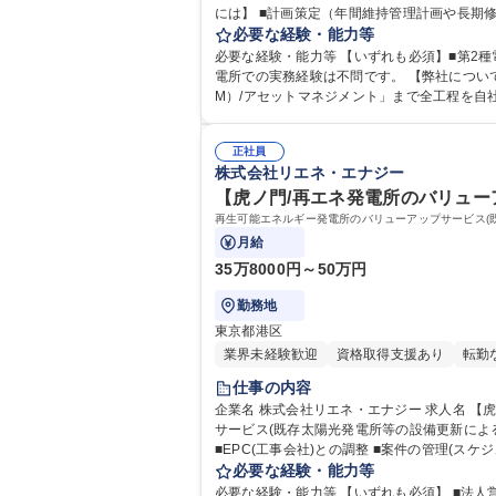
には】 ■計画策定（年間維持管理計画や長期
必要な経験・能力等
必要な経験・能力等 【いずれも必須】■第2種電
電所での実務経験は不問です。 【弊社について】再生可能エネルギー発電所の「開発（事業企画・許認可・設計・建設）」から「資金調達・投資販売」「運営・保守管理(O&
M）/アセットマネジメント」まで全工程を自
めています。 ベテラン歓迎および早期退職者の方も歓迎 学歴・資格 学歴：大学院 大学 高専 短大 専修学校 高校 語学力： 資格：第二種電
動車
正社員
株式会社リエネ・エナジー
【虎ノ門/再エネ発電所のバリュー
再生可能エネルギー発電所のバリューアップサービス(
月給
35万8000円～50万円
勤務地
東京都港区
業界未経験歓迎
資格取得支援あり
転勤
仕事の内容
企業名 株式会社リエネ・エナジー 求人名 【虎ノ門/再エネ発電所のバリューアップ企画・推進】東急不動産グループ 仕事の内容 再生可能エネルギー発電所のバリューアップ
サービス(既存太陽光発電所等の設備更新による発電性能向上)の企画・推進をお任
必要な経験・能力等
必要な経験・能力等 【いずれも必須】 ■法人営業経験(業界経験不問) ■