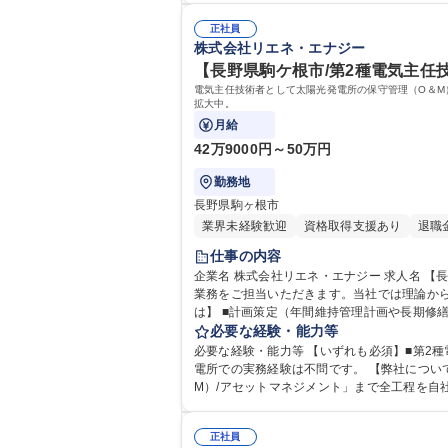
正社員
株式会社リエネ・エナジー
【長野県駒ケ根市/第2種電気主任
電気主任技術者として太陽光発電所の保守管理（O＆M
拡大中。
月給
42万9000円～50万円
勤務地
長野県駒ヶ根市
業界未経験歓迎
資格取得支援あり
退職
仕事の内容
企業名 株式会社リエネ・エナジー 求人名 【長野県駒ケ根市/第2種電気主任技術者】東急不動産グループ 仕事の内容 電気主任技術者として太陽光発電所の保守管理（O＆M）
業務をご担当いただきます。当社では理論から実
は】 ■計画策定（年間維持管理計画や長期修
必要な経験・能力等
必要な経験・能力等 【いずれも必須】■第2種電
電所での実務経験は不問です。 【弊社について】再生可能エネルギー発電所の「開発（事業企画・許認可・設計・建設）」から「資金調達・投資販売」「運営・保守管理(O&
M）/アセットマネジメント」まで全工程を自
めています。 ベテラン歓迎および早期退職者の方も歓迎 学歴・資格 学歴：大学院 大学 高専 短大 専修学校 高校 語学力： 資格：第二種電
動車
正社員