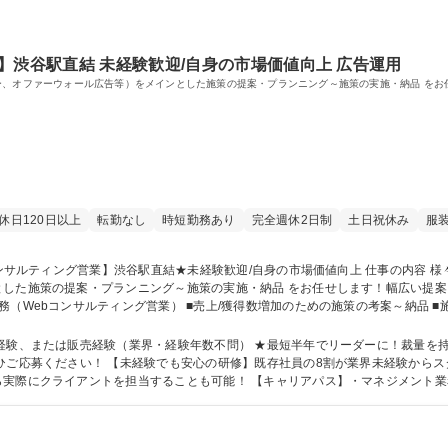
】渋谷駅直結 未経験歓迎/自身の市場価値向上 広告運用
ー、オファーウォール広告等）をメインとした施策の提案・プランニング～施策の実施・納品 を
休日120日以上
転勤なし
時短勤務あり
完全週休2日制
土日祝休み
服
とした施策の提案・プランニング～施策の実施・納品 をお任せします！幅広い提
（Webコンサルティング営業） ■売上/獲得数増加のための施策の考案～納品 ■
・調査・分析 ■新規顧客の開拓等 【業務の割合】6割（提案～調整業務）：4割（
ー、オファーウォール広告をメインとした広告掲載数、収益最大化の提案。 募集職種 【WEB
経験、または販売経験（業界・経験年数不問） ★最短半年でリーダーに！裁量を
からスタート！3か月間多角的な研修を実施。レベル
実際にクライアントを担当することも可能！ 【キャリアパス】・マネジメント業
い事業部です）・広告運用者へのキャリアチェンジ 学歴・資格 学歴：大学院 大学 高専 短大 専修学校 高