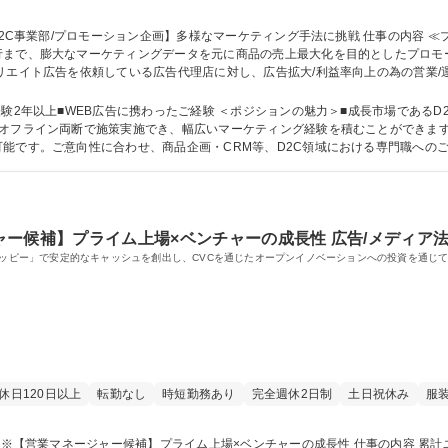
、膨大なマーケティングデータを元に商品の売上最大化を目的としたプロモーションをお
エイト広告を依頼している広告代理店に対し、広告拡大/利益率向上の為の営業/運用
ジの最適化 ■その他自社商品の販売戦略立案 ＜幅広い手法を検討＞アフィリエ
路ですが、今後はテレビ通販やオフラインなど、新規販路も開拓も検討中 募集職種 ★未経験可【
ジションの魅力＞■成長市場であるD2C領域にてプロモーション戦略設計～実行の
オフライン両断で施策実施でき、幅広いマーケティング経験を積むことができます
。ご意向性に合わせ、商品企画・CRM等、D2C領域における専門職へのご異動もご相談可能
ー候補】プライム上場×ベンチャーの成長性 広告/メディア
「モッピー」で安定的なキャッシュを創出し、CVCを通じたオープンイノベーションへの投資を通じ
休日120日以上
転勤なし
時短勤務あり
完全週休2日制
土日祝休み
服