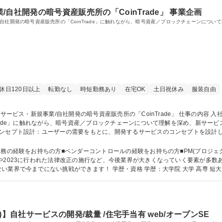
自社開発の暗号資産販売所の「CoinTrade」 事業企画
自社開発の暗号資産販売所の「CoinTrade」に触れながら、暗号資産／ブロックチェーンにつ
休日120日以上
転勤なし
時短勤務あり
在宅OK
土日祝休み
服装自由
Trade」に触れながら、暗号資産／ブロックチェーンについて理解を深め、新サー
コンセプト設計：ユーザーの需要をもとに、開発するサービスのコンセプトを設計
ビス拡充を図れるのかを考えます。■関係各所への調査■プロジェクトの開始・進
 募集職種 【事業企画】新サービス・新規事業/自社開発の暗号資産販売所の「Coin
経験をお持ちの方■ベンダーコントロールの経験をお持ちの方■PM(プロジェクトマネジメン
や2023に行われた法律改正の施行など、今後業界が大きくなっていく要素が多数
積極的な人材募集をしています。可能性しかない業界で今までにない挑戦ができます！ 学歴・
r)】自社サービスの開発/裁量 /住宅手当有 web/オープンSE