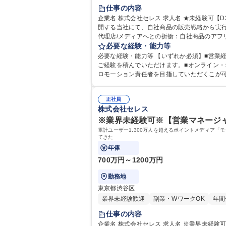
仕事の内容
企業名 株式会社セレス 求人名 ★未経験可【D2C事業部/プロモーション企画】多様なマーケティング手法に挑戦 仕事の内容 ≪プライム上場≫メディア事業、Fintech事業を展
開する当社にて、自社商品の販売戦略から実行まで
代理店/メディアへとの折衝：自社商品のアフリ
立案：購入後のサンクスページや商品販売ペー
必要な経験・能力等
必要な経験・能力等 【いずれか必須】■営業経験2年以上■WEB広告に携わったご経験 ＜ポ
ご経験を積んでいただけます。■オンライン・
ロモーション責任者を目指していただくこが可能です
学院 大学 語学力： 資格：
正社員
株式会社セレス
※業界未経験可※【営業マネージャ
累計ユーザー1,300万人を超えるポイントメディア
てきた
年俸
700万円～1200万円
勤務地
東京都渋谷区
業界未経験歓迎
副業・WワークOK
年間
仕事の内容
企業名 株式会社セレス 求人名 ※業界未経験可※【営業マネージャー候補】プライム上場×ベンチャーの成長性 仕事の内容 累計ユーザー1,300万人を超えるポイントメディア