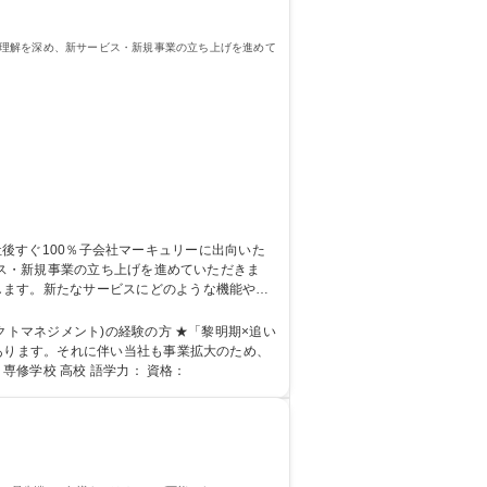
いて理解を深め、新サービス・新規事業の立ち上げを進めて
ビス・新規事業の立ち上げを進めていただきま
します。新たなサービスにどのような機能や性
行：市場のニーズに合った要求仕様書を作成。
ト)の経験の方 ★「黎明期×追い
あります。それに伴い当社も事業拡大のため、
資格 学歴：大学院 大学 高専 短大 専修学校 高校 語学力： 資格：