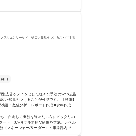
、インフルエンサーなど、幅広い知見をつけることが可能
装自由
知見をつけることが可能です。 【詳細】
検証・数値分析・レポート作成 ■資料作成 ■
 【役割】運用型広告をメインとした広告掲載
持ち、自走して業務を進めたい方にピッタリの
務（マネージャー/リーダー）・事業部内で
ス立案・新規事業立案（新規事業立案者が多い事業部です）・広告運用者へのキャリアチェンジ 学歴・資格 学歴：大学院 大学 語学力： 資格：