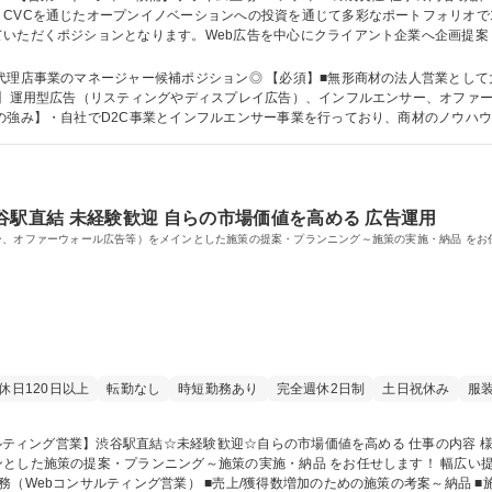
VCを通じたオープンイノベーションへの投資を通じて多彩なポートフォリオで10期
ていただくポジションとなります。Web広告を中心にクライアント企業へ企画提案
広告、インフルエンサー、オファーウォール広告等）をメインとした施策の提案・プ
する、教育、サポート・営業戦略立案 募集職種 ※業界未経験可※【営業マネージャー候補】プライム上場×ベンチャーの
代理店事業のマネージャー候補ポジション◎ 【必須】■無形商材の法人営業として
の強み】・自社でD2C事業とインフルエンサー事業を行っており、商材のノウハ
して
谷駅直結 未経験歓迎 自らの市場価値を高める 広告運用
ー、オファーウォール広告等）をメインとした施策の提案・プランニング～施策の実施・納品 をお
休日120日以上
転勤なし
時短勤務あり
完全週休2日制
土日祝休み
服
とした施策の提案・プランニング～施策の実施・納品 をお任せします！ 幅広い
（Webコンサルティング営業） ■売上/獲得数増加のための施策の考案～納品 ■