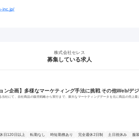
-inc.jp/
株式会社セレス
募集している求人
ション企画】多様なマーケティング手法に挑戦 その他Web/デ
展開する当社にて、自社商品の販売戦略から実行まで、膨大なマーケティングデータを元に商品の売上
休日120日以上
転勤なし
時短勤務あり
完全週休2日制
土日祝休み
服