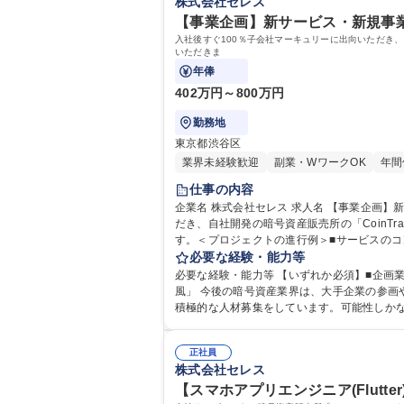
株式会社セレス
【事業企画】新サービス・新規事業/
入社後すぐ100％子会社マーキュリーに出向いただき、
いただきま
年俸
402万円～800万円
勤務地
東京都渋谷区
業界未経験歓迎
副業・WワークOK
年間
仕事の内容
企業名 株式会社セレス 求人名 【事業企画】新サービス・新規事業/自社開発の暗号資産販売所の「CoinTrade」 仕事の内容 入社後すぐ100％子会社マーキュリーに出向いた
だき、自社開発の暗号資産販売所の「Coin
す。＜プロジェクトの進行例＞■サービスの
能があれば、ユーザーの需要を満たし、サー
必要な経験・能力等
開発プロジェクトが開始したら、プロジェクトの進行管理とリリースに向けた準備を行う。
必要な経験・能力等 【いずれか必須】■企画業務の
Trade」
風」 今後の暗号資産業界は、大手企業の参画
正社員
株式会社セレス
【スマホアプリエンジニア(Flutte