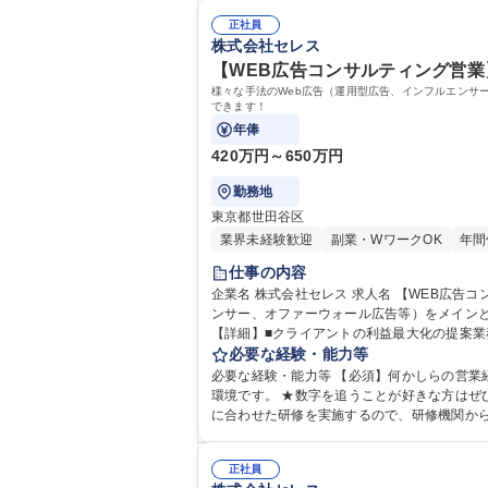
正社員
株式会社セレス
【WEB広告コンサルティング営業
様々な手法のWeb広告（運用型広告、インフルエンサ
できます！
年俸
420万円～650万円
勤務地
東京都世田谷区
業界未経験歓迎
副業・WワークOK
年間
仕事の内容
企業名 株式会社セレス 求人名 【WEB広告コンサルティング営業】渋谷駅直結★未経験歓迎/自身の市場価値向上 仕事の内容 様々な手法のWeb広告（運用型広告、インフルエ
ンサー、オファーウォール広告等）をメイン
【詳細】■クライアントの利益最大化の提案業務
料作成 ■施策の提案 ■マーケットの情報収集
必要な経験・能力等
必要な経験・能力等 【必須】何かしらの営業
環境です。 ★数字を追うことが好きな方はぜひご応募ください！ 【未経験でも安心の研修】既存社員の8割が業界未経験
に合わせた研修を実施するので、研修機関から
の、新規利益創出サービス立案・新規事業立案（新規事業立案者が多
校 語学力： 資格：
正社員