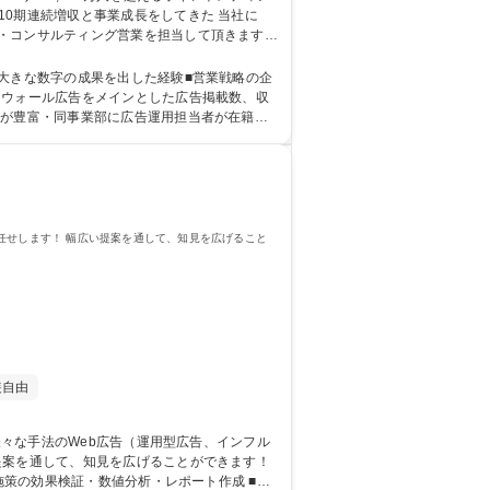
連続増収と事業成長をしてきた 当社に
・コンサルティング営業を担当して頂きます。
ランニング～施策の実施・納品・営業メンバー
成長性
大きな数字の成果を出した経験■営業戦略の企
ウが豊富・同事業部に広告運用担当者が在籍を
おり、広告運用の知識アップが可能・ポイントサイト（moppy)を運営しており、業界問わず様々なクライアント先がある 学歴・資格 学歴：大学院 大学 語学力： 資格：
任せします！ 幅広い提案を通して、知見を広げること
装自由
提案を通して、知見を広げることができます！
施策の効果検証・数値分析・レポート作成 ■資