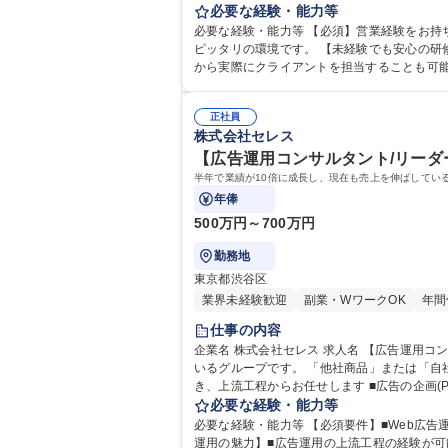
料作成 ■施策の提案 ■マーケットの情報収集・調査・分析
必要な経験・能力等
営業】渋谷駅直結☆未経験歓迎☆自らの市場
必要な経験・能力等 【必須】営業経験をお持
ピッタリの環境です。 【未経験でも安心の研修】既存社員の8割が業界未経験からスタート！3か月間多角的な研修を実施。レベルに合わせた研修を実施するので、研修機関
から実際にクライアントを担当することも可能
正社員
株式会社セレス
【広告運用コンサルタント/リーダ
半年で業績が10倍に成長し、現在も売上を伸ばしてい
年俸
500万円～700万円
勤務地
東京都渋谷区
業界未経験歓迎
副業・WワークOK
年間
仕事の内容
企業名 株式会社セレス 求人名 【広告運用コンサルタント/リーダー候補】企画～運用まで一気通貫/上流/上場 仕事の内容 半年で業績が10倍に成長し、現在も売上を伸ばして
いるグループです。 「他社商品」または「自社商品」に
き、上流工程からお任せします ■広告の企画(
めたプランを基に、PR記事の作成/媒体に表示す
必要な経験・能力等
必要な経験・能力等 【必須要件】■Web広告運
運用の魅力】■広告運用の上流工程の経験が可