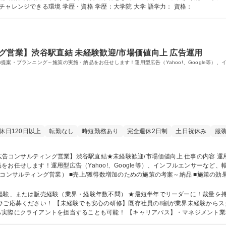
のキャリア選択が可能■新しいことにどんどんチャレンジできる環境 学歴・資格 学歴：大学院 大学 語学力： 資格：
グ営業】渋谷駅直結 未経験歓迎/市場価値向上 広告運用
提案・プランニング～施策の実施・納品をお任せします！運用型広告（Yahoo!、Google等）
休日120日以上
転勤なし
時短勤務あり
完全週休2日制
土日祝休み
服
任せします！運用型広告（Yahoo!、Google等）、インフルエンサーなど、幅広い
コンサルティング営業） ■売上/獲得数増加のための施策の考案～納品 ■施策の効果
分析 ■新規顧客の開拓等 【業務の割合】6割（提案～調整業務）：4割（打合せ）
募集職種 【WEB運用型広告コンサルティング営業】渋谷駅直結★未経験歓迎/市場価値向上
経験、または販売経験（業界・経験年数不問） ★最短半年でリーダーに！裁量を
からスタート！3か月間多角的な研修を実施。レベル
実際にクライアントを担当することも可能！ 【キャリアパス】・マネジメント業
の、新規利益創出サービ