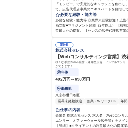
「モッピー」で安定的なキャッシュを創出し、C
て、広告代理店事業のエキスパートを目指し
【詳細】・様々な手法のWeb広告（運用型
必要な経験・能力等
に対
必要な経験・能力等 ◎業界未経験歓迎！広告
画立案■マネジメント経験（2年以上） 【役割】運用型広告（リスティングやディスプレイ広告）、インフルエンサー、オファーウォール広告をメインとした広告掲載数、収
益最大化の提案。 【セレスの広告代理店営業
正社員
株式会社セレス
【Webコンサルティング営業】渋
様々な手法のWeb広告（運用型広告、インフルエンサ
ができます！
年俸
402万円～650万円
勤務地
東京都世田谷区
業界未経験歓迎
副業・WワークOK
年間
仕事の内容
企業名 株式会社セレス 求人名 【Webコンサルティング営業】渋谷駅直結☆未経験歓迎☆自らの市場価値を高める 仕事の内容 様々な手法のWeb広告（運用型広告、インフル
エンサー、オファーウォール広告等）をメイン
【詳細】■クライアントの利益最大化の提案業務