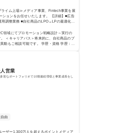
任せいたします。 【詳細】■広告
調整業務 ■自社商品のLPO→LPの最適化/
イト広告、インフルエンサーがメインの販売経
D2C事業部/プロモーション企画】多様なマーケティング手法に挑戦
。 ＜キャリアパス＞将来的に、自社商品のプ
です。 学歴・資格 学歴：大
法人営業
て多彩なポートフォリオで10期連続増収と事業成長をし
装自由