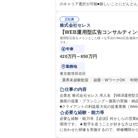
正社員
株式会社セレス
【WEB運用型広告コンサルティン
運用型広告をメインとした様々な手法のWeb広告施策の
です。
年俸
420万円～650万円
勤務地
東京都世田谷区
業界未経験歓迎
副業・WワークOK
年間
仕事の内容
企業名 株式会社セレス 求人名 【WEB運用型広告コンサルティング営業】渋谷駅直結★未経験歓迎/市場価値向上 仕事の内容 運用型広告をメインとした様々な手法のWeb広告
施策の提案・プランニング～施策の実施・納品をお
■クライアントの利益最大化の提案業務（Web
施策の提案 ■マーケットの情報収集・調査・
必要な経験・能力等
数、収益最大化の提案。 
必要な経験・能力等 【必須】何かしらの営業
環境です。 ★数字を追うことが好きな方はぜひご応募ください！ 【未経験でも安心の研修】既存社員の8割が業界未経験
に合わせた研修を実施するので、研修機関から