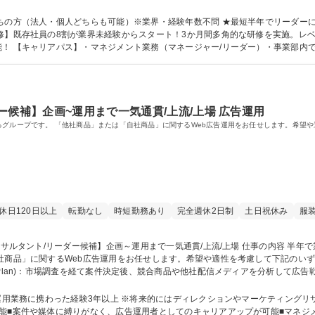
 ■新規顧客の開拓等 【業務の割合】6割（提案～調整業務）：4割（既存打合せ） 募集職種 【Webコ
価値を高める
ちの方（法人・個人どちらも可能）※業界・経験年数不問 ★最短半年でリーダー
！ 【キャリアパス】・マネジメント業務（マネージャー/リーダー）・事業部内
案（新規事業立案者が多い事業部です）・広告運用者へのキャリアチェンジ 学歴・資格 学歴：大学院 大学 高
ー候補】企画~運用まで一気通貫/上流/上場 広告運用
るグループです。 「他社商品」または「自社商品」に関するWeb広告運用をお任せします。希望
休日120日以上
転勤なし
時短勤務あり
完全週休2日制
土日祝休み
服
関するWeb広告運用をお任せします。希望や適性を考慮して下記のいずれかを担当。 【詳細】案件
Plan)：市場調査を経て案件決定後、競合商品や他社配信メディアを分析して広告戦
る広告(クリエイティブ)を作成 ■運用中の分析/評価(Check)：広告、記事分
(Action)：分析評価結果を基にPR記事や広告を改善 募集職種 【広告運用コンサルタント/リーダー候補】企画～運用まで
用業務に携わった経験3年以上 ※将来的にはディレクションやマーケティングリサーチも兼
能■案件や媒体に縛りがなく、広告運用者としてのキャリアアップが可能■マネジ