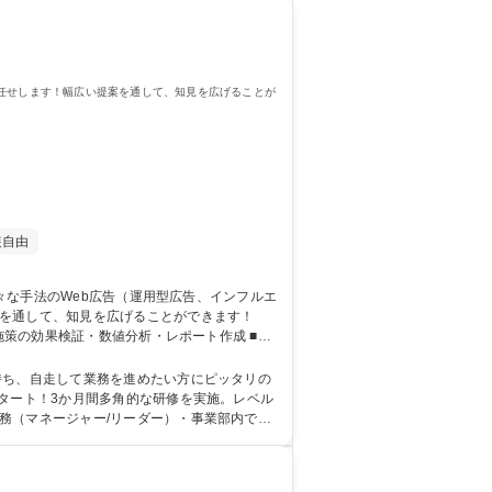
お任せします！幅広い提案を通して、知見を広げることが
装自由
案を通して、知見を広げることができます！
施策の効果検証・数値分析・レポート作成 ■資
打合せ） 【役割】運用型広告、インフルエンサ
広告コンサルティング営業】渋谷駅直結★未経験歓迎/自身の市場価値向上
持ち、自走して業務を進めたい方にピッタリの
務（マネージャー/リーダー）・事業部内で