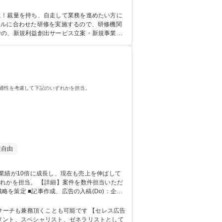
ンサルティング
に！裁量を持ち、自走して業務を進めたい方に
での、新規利益創出サービス立案・新規事業立
専 短大 専修学校 高校 語学力： 資格：
や適性を考慮して下記のいずれかを担当。
装自由
を数件担当いただ
略を策定 ■記事作成、広告の入稿(Do)：企決
析ツールを用いて広告の効果を分析 ■運用後の改善
一気通貫/上流/上場
務頂くことも可能です 【セレス広告
メント、スペシャリスト、ゼネラリストとして