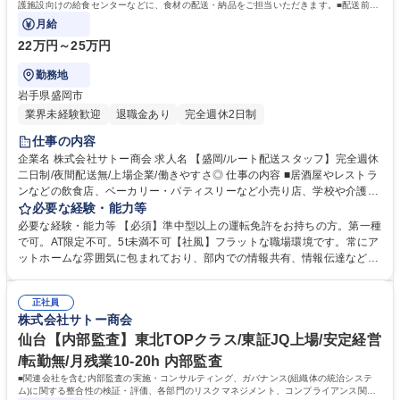
運転免許普通自動車
護施設向けの給食センターなどに、食材の配送・納品をご担当いただきます。■配送前は
積荷の点検、納品時は伝票照合（納品）を
月給
22万円～25万円
勤務地
岩手県盛岡市
業界未経験歓迎
退職金あり
完全週休2日制
仕事の内容
企業名 株式会社サトー商会 求人名 【盛岡/ルート配送スタッフ】完全週休
二日制/夜間配送無/上場企業/働きやすさ◎ 仕事の内容 ■居酒屋やレストラ
ンなどの飲食店、ベーカリー・パティスリーなど小売り店、学校や介護施
設向けの給食センターなどに、食材の配送・納品をご担当いただきます。
必要な経験・能力等
■配送前は積荷の点検、納品時は伝票照合（納品）を 行います。■夜間配
必要な経験・能力等 【必須】準中型以上の運転免許をお持ちの方。第一種
送はありません。就業時間は、06:00～15:00です。※担当する配送コース
で可。AT限定不可。5t未満不可【社風】フラットな職場環境です。常にア
や荷量により出勤時間は1時間程度前後する場合もあります。■年間休日1
ットホームな雰囲気に包まれており、部内での情報共有、情報伝達などの
19日に加えて、年間平均有給取得日数は、8日と有給も取得しやすい環境
コミュニケーション 体制も整備されております。中途入社者でも安心して
です。■作業着・帽子・安全靴・ヘルメットは会社が貸与します。 募集職
活躍可能です。 【働きやすさ】月残業は20時間程度でワークライフバラ
種 【盛岡/ルート配送スタッフ】完全週休二日制/夜間配送無/上場企業/働き
正社員
ンス◎フラットな職場環境で常にアットホームな雰囲気に包まれており、
株式会社サトー商会
やすさ◎
部署間でのコミュニケーション体制も整備されています。社員の平均勤続
年数はなんと14年！中途入社の方々が多数活躍している環境です。 学
仙台【内部監査】東北TOPクラス/東証JQ上場/安定経営
歴・資格 学歴：大学院 大学 高専 短大 専修学校 高校 語学力： 資格：第一
/転勤無/月残業10-20h 内部監査
種運転免許中型自動車
■関連会社を含む内部監査の実施・コンサルティング、ガバナンス(組織体の統治システ
ム)に関する整合性の検証・評価、各部門のリスクマネジメント、コンプライアンス関連