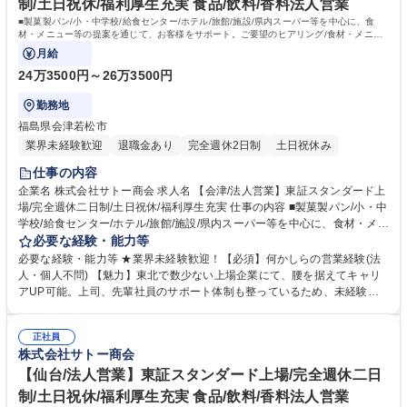
制/土日祝休/福利厚生充実 食品/飲料/香料法人営業
に貢献しています。 学歴・資格 学歴：大学院 大学 語学力： 資格：第一種
■製菓製パン/小・中学校/給食センター/ホテル/旅館/施設/県内スーパー等を中心に、食
運転免許普通自動車
材・メニュー等の提案を通じて、お客様をサポート。ご要望のヒアリング/食材・メニュ
ーの提案/商品のご紹介/見積書の作成等。
月給
24万3500円～26万3500円
勤務地
福島県会津若松市
業界未経験歓迎
退職金あり
完全週休2日制
土日祝休み
仕事の内容
企業名 株式会社サトー商会 求人名 【会津/法人営業】東証スタンダード上
場/完全週休二日制/土日祝休/福利厚生充実 仕事の内容 ■製菓製パン/小・中
学校/給食センター/ホテル/旅館/施設/県内スーパー等を中心に、食材・メニ
ュー等の提案を通じて、お客様をサポート。ご要望のヒアリング/食材・メ
必要な経験・能力等
ニューの提案/商品のご紹介/見積書の作成等。 【一日の流れ】出社・朝礼
必要な経験・能力等 ★業界未経験歓迎！【必須】何かしらの営業経験(法
→依頼事項の対応・訪問準備等（～10時）→お客様先への訪問（5～10件
人・個人不問) 【魅力】東北で数少ない上場企業にて、腰を据えてキャリ
程度※10時～16時）→各種事務処理を経て退社 【入社後の流れ】OJTに
アUP可能。上司、先輩社員のサポート体制も整っているため、未経験業
よる同行訪問にて顧客理解を深めていただき、徐々にステップを進みなが
務があっても安心。 【特徴】お客様のほとんどが当社と長いお付き合いの
ら業務を覚えていただきます。独り立ちが出来るようになると、担当顧客
あるお得意様です。 飛び込み営業などは最初はほとんどありませんので、
を振り分けながら対応をお願いしていきます。 【担当エリア】東北圏内の
正社員
ご安心ください。 【働きやすさ】月残業は20時間程度でワークライフバ
株式会社サトー商会
顧客が中心となります。 募集職種 【会津/法人営業】東証スタンダード上
ランス◎フラットな職場環境で常にアットホームな雰囲気に包まれてお
場/完全週休二日制/土日祝休/福利厚生充実
り、部署間でのコミュニケーション体制も整備されています。社員の平均
【仙台/法人営業】東証スタンダード上場/完全週休二日
勤続年数はなんと14年！中途入社の方々が多数活躍しており、当社の業績
制/土日祝休/福利厚生充実 食品/飲料/香料法人営業
に貢献しています。 学歴・資格 学歴：大学院 大学 語学力： 資格：第一種