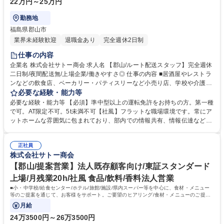
22万円～25万円
勤務地
福島県郡山市
業界未経験歓迎
退職金あり
完全週休2日制
仕事の内容
企業名 株式会社サトー商会 求人名 【郡山/ルート配送スタッフ】完全週休
二日制/夜間配送無/上場企業/働きやすさ◎ 仕事の内容 ■居酒屋やレストラ
ンなどの飲食店、ベーカリー・パティスリーなど小売り店、学校や介護施
設向けの給食センターなどに、食材の配送・納品をご担当いただきます。
必要な経験・能力等
■配送前は積荷の点検、納品時は伝票照合（納品）を 行います。■夜間配
必要な経験・能力等 【必須】準中型以上の運転免許をお持ちの方。第一種
送はありません。就業時間は、06:00～15:00です。※担当する配送コース
で可。AT限定不可。5t未満不可【社風】フラットな職場環境です。常にア
や荷量により出勤時間は1時間程度前後する場合もあります。■年間休日1
ットホームな雰囲気に包まれており、部内での情報共有、情報伝達などの
15日に加えて、年間平均有給取得日数は、8日と有給も取得しやすい環境
コミュニケーション 体制も整備されております。中途入社者でも安心して
です。■作業着・帽子・安全靴・ヘルメットは会社が貸与します。 募集職
活躍可能です。 【働きやすさ】月残業は20時間程度でワークライフバラ
種 【郡山/ルート配送スタッフ】完全週休二日制/夜間配送無/上場企業/働き
正社員
ンス◎フラットな職場環境で常にアットホームな雰囲気に包まれており、
株式会社サトー商会
やすさ◎
部署間でのコミュニケーション体制も整備されています。社員の平均勤続
年数はなんと14年！中途入社の方々が多数活躍している環境です。 学
【郡山/提案営業】法人既存顧客向け/東証スタンダード
歴・資格 学歴：大学院 大学 高専 短大 専修学校 高校 語学力： 資格：第一
上場/月残業20h/社風 食品/飲料/香料法人営業
種運転免許中型自動車
■小・中学校/給食センター/ホテル/旅館/施設/県内スーパー等を中心に、食材・メニュー
等のご提案を通じて、お客様をサポート。ご要望のヒアリング/食材・メニューのご提案/
商品のご紹介/見積書の作成など。
月給
24万3500円～26万3500円