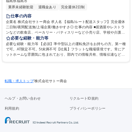
福島県福島市
業界未経験歓迎
退職金あり
完全週休2日制
仕事の内容
企業名 株式会社サトー商会 求人名 【福島/ルート配送スタッフ】完全週休
二日制/夜間配送無/上場企業/働きやすさ◎ 仕事の内容 ■居酒屋やレストラ
ンなどの飲食店、ベーカリー・パティスリーなど小売り店、学校や介護施
設向けの給食センターなどに、食材の配送・納品をご担当いただきます。
必要な経験・能力等
■配送前は積荷の点検、納品時は伝票照合（納品）を 行います。■夜間配
必要な経験・能力等 【必須】準中型以上の運転免許をお持ちの方。第一種
送はありません。就業時間は、06:00～15:00です。※担当する配送コース
で可。AT限定不可。5t未満不可【社風】フラットな職場環境です。常にア
や荷量により出勤時間は1時間程度前後する場合もあります。■年間休日1
ットホームな雰囲気に包まれており、部内での情報共有、情報伝達などの
19日に加えて、年間平均有給取得日数は、8日と有給も取得しやすい環境
コミュニケーション 体制も整備されております。中途入社者でも安心して
です。■作業着・帽子・安全靴・ヘルメットは会社が貸与します。 募集職
活躍可能です。 【働きやすさ】月残業は20時間程度でワークライフバラ
種 【福島/ルート配送スタッフ】完全週休二日制/夜間配送無/上場企業/働き
ンス◎フラットな職場環境で常にアットホームな雰囲気に包まれており、
やすさ◎
部署間でのコミュニケーション体制も整備されています。社員の平均勤続
/
転職・求人トップ
年数はなんと14年！中途入社の方々が多数活躍している環境です。 学
株式会社サトー商会
歴・資格 学歴：大学院 大学 高専 短大 専修学校 高校 語学力： 資格：第一
種運転免許中型自動車
ヘルプ・お問い合わせ
リクルートID規約
利用規約
プライバシーポリシー