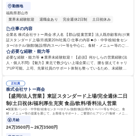
勤務地
福島県郡山市
業界未経験歓迎
退職金あり
完全週休2日制
土日祝休み
仕事の内容
企業名 株式会社サトー商会 求人名 【郡山/提案営業】法人既存顧客向け/東
証スタンダード上場/月残業20h/社風◎ 仕事の内容 ■小・中学校/給食セン
ター/ホテル/旅館/施設/県内スーパー等を中心に、食材・メニュー等のご提
案を通じて、お客様をサポート。ご要望のヒアリング/食材・メニューのご
必要な経験・能力等
提案/商品のご紹介/見積書の作成など。 【一日の流れ】出社・朝礼→依頼
必要な経験・能力等 ★業界未経験歓迎！【必須】何かしらの営業経験(法
事項の対応・訪問準備等（～10時）→お客様先への訪問（5～10件程度※
人・個人不問) 【魅力】東北で数少ない上場企業にて、腰を据えてキャリ
10時～16時）→各種事務処理を経て退社 【入社後の流れ】OJTによる同
アUP可能。上司、先輩社員のサポート体制も整っているため、未経験業
行訪問にて顧客理解を深めていただき、徐々にステップを進みながら業務
務があっても安心。 【特徴】お客様のほとんどが当社と長いお付き合いの
を覚えていただきます。独り立ちが出来るようになると、担当顧客を振り
あるお得意様です。 飛び込み営業などは最初はほとんどありませんので、
分けながら対応をお願いしていきます。 【担当エリア】福島県郡山市の顧
正社員
ご安心ください。 【働きやすさ】月残業は20時間程度でワークライフバ
株式会社サトー商会
客が中心となります。 募集職種 【郡山/提案営業】法人既存顧客向け/東証
ランス◎フラットな職場環境で常にアットホームな雰囲気に包まれてお
スタンダード上場/月残業20h/社風◎
り、部署間でのコミュニケーション体制も整備されています。社員の平均
【盛岡/法人営業】東証スタンダード上場/完全週休二日
勤続年数はなんと14年！中途入社の方々が多数活躍しており、当社の業績
制/土日祝休/福利厚生充実 食品/飲料/香料法人営業
に貢献しています。 学歴・資格 学歴：大学院 大学 高専 短大 専修学校 高
■製菓製パン/小・中学校/給食センター/ホテル/旅館/施設/県内スーパー等を中心に、食
校 語学力： 資格：第一種運転免許普通自動車
材・メニュー等の提案を通じて、お客様をサポート。ご要望のヒアリング/食材・メニュ
ーの提案/商品のご紹介/見積書の作成等。
月給
24万3500円～26万3500円