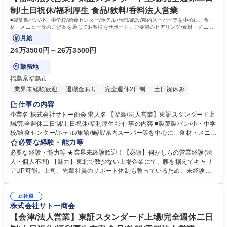
歴・資格 学歴：大学院 大学 高専 短大 専修学校 高校 語学力： 資格：第一
制/土日祝休/福利厚生 食品/飲料/香料法人営業
種運転免許中型自動車
■製菓製パン/小・中学校/給食センター/ホテル/旅館/施設/県内スーパー等を中心に、食
材・メニュー等のご提案を通じてお客様をサポート。ご要望のヒアリング/食材・メニュ
ーのご提案/商品のご紹介/見積作成、等。
月給
24万3500円～26万3500円
勤務地
福島県福島市
業界未経験歓迎
退職金あり
完全週休2日制
土日祝休み
仕事の内容
企業名 株式会社サトー商会 求人名 【福島/法人営業】東証スタンダード上
場/完全週休二日制/土日祝休/福利厚生◎ 仕事の内容 ■製菓製パン/小・中学
校/給食センター/ホテル/旅館/施設/県内スーパー等を中心に、食材・メニュ
ー等のご提案を通じてお客様をサポート。ご要望のヒアリング/食材・メニ
必要な経験・能力等
ューのご提案/商品のご紹介/見積作成、等。 【一日の流れ】出社・朝礼→
必要な経験・能力等 ★業界未経験歓迎！【必須】何かしらの営業経験(法
依頼事項の対応・訪問準備等（～10時）→お客様先への訪問（5～10件程
人・個人不問) 【魅力】東北で数少ない上場企業にて、腰を据えてキャリ
度※10時～17時）→各種事務処理を経て退社 【入社後の流れ】OJTによ
アUP可能。上司、先輩社員のサポート体制も整っているため、未経験業
る同行訪問にて顧客理解を深めていただき、徐々にステップを進みながら
務があっても安心。 【特徴】お客様のほとんどが当社と長いお付き合いの
業務を覚えていただきます。独り立ちが出来るようになると、担当顧客を
あるお得意様です。 飛び込み営業などは最初はほとんどありませんので、
振り分けながら対応をお願いしていきます。 【担当エリア】福島県福島市
正社員
ご安心ください。 【働きやすさ】月残業は20時間程度でワークライフバ
株式会社サトー商会
の顧客が中心となります。 募集職種 【福島/法人営業】東証スタンダード
ランス◎フラットな職場環境で常にアットホームな雰囲気に包まれてお
上場/完全週休二日制/土日祝休/福利厚生◎
り、部署間でのコミュニケーション体制も整備されています。社員の平均
【会津/法人営業】東証スタンダード上場/完全週休二日
勤続年数はなんと14年！中途入社の方々が多数活躍しており、当社の業績