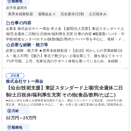
勤務地
岩手県盛岡市
業界未経験歓迎
退職金あり
完全週休2日制
土日祝休み
仕事の内容
企業名 株式会社サトー商会 求人名 【盛岡/法人営業】東証スタンダード上
場/完全週休二日制/土日祝休/福利厚生充実 仕事の内容 ■製菓製パン/小・中
学校/給食センター/ホテル/旅館/施設/県内スーパー等を中心に、食材・メニ
ュー等の提案を通じて、お客様をサポート。ご要望のヒアリング/食材・メ
必要な経験・能力等
ニューの提案/商品のご紹介/見積書の作成等。 【一日の流れ】出社・朝礼
必要な経験・能力等 ★業界未経験歓迎！【必須】何かしらの営業経験(法
→依頼事項の対応・訪問準備等（～10時）→お客様先への訪問（5～10件
人・個人不問) 【魅力】東北で数少ない上場企業にて、腰を据えてキャリ
程度※10時～16時）→各種事務処理を経て退社 【入社後の流れ】OJTに
アUP可能。上司、先輩社員のサポート体制も整っているため、未経験業
よる同行訪問にて顧客理解を深めていただき、徐々にステップを進みなが
務があっても安心。 【特徴】お客様のほとんどが当社と長いお付き合いの
ら業務を覚えていただきます。独り立ちが出来るようになると、担当顧客
あるお得意様です。 飛び込み営業などは最初はほとんどありませんので、
を振り分けながら対応をお願いしていきます。 【担当エリア】東北圏内の
正社員
ご安心ください。 【働きやすさ】月残業は20時間程度でワークライフバ
株式会社サトー商会
顧客が中心となります。 募集職種 【盛岡/法人営業】東証スタンダード上
ランス◎フラットな職場環境で常にアットホームな雰囲気に包まれてお
場/完全週休二日制/土日祝休/福利厚生充実
り、部署間でのコミュニケーション体制も整備されています。社員の平均
【仙台/技術支援】東証スタンダード上場/完全週休二日
勤続年数はなんと14年！中途入社の方々が多数活躍しており、当社の業績
制/土日祝休/福利厚生充実 その他(食品/飲料/たばこ)
に貢献しています。 学歴・資格 学歴：大学院 大学 語学力： 資格：第一種
■仙台に本社を構える業務用食品商社であり、東証スタンダード上場企業。1948年の創
運転免許普通自動車
業以来、東北および北関東を中心に、『食』を取り扱う幅広業種のお客様に業務用食品お
よび資材をお届けしています。
月給
22万円～25万円
勤務地