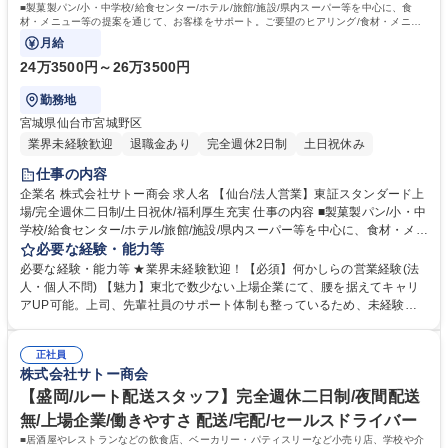
■製菓製パン/小・中学校/給食センター/ホテル/旅館/施設/県内スーパー等を中心に、食
運転免許普通自動車
材・メニュー等の提案を通じて、お客様をサポート。ご要望のヒアリング/食材・メニュ
ーの提案/商品のご紹介/見積書の作成等。
月給
24万3500円～26万3500円
勤務地
宮城県仙台市宮城野区
業界未経験歓迎
退職金あり
完全週休2日制
土日祝休み
仕事の内容
企業名 株式会社サトー商会 求人名 【仙台/法人営業】東証スタンダード上
場/完全週休二日制/土日祝休/福利厚生充実 仕事の内容 ■製菓製パン/小・中
学校/給食センター/ホテル/旅館/施設/県内スーパー等を中心に、食材・メニ
ュー等の提案を通じて、お客様をサポート。ご要望のヒアリング/食材・メ
必要な経験・能力等
ニューの提案/商品のご紹介/見積書の作成等。 【一日の流れ】出社・朝礼
必要な経験・能力等 ★業界未経験歓迎！【必須】何かしらの営業経験(法
→依頼事項の対応・訪問準備等（～10時）→お客様先への訪問（5～10件
人・個人不問) 【魅力】東北で数少ない上場企業にて、腰を据えてキャリ
程度※10時～16時）→各種事務処理を経て退社 【入社後の流れ】OJTに
アUP可能。上司、先輩社員のサポート体制も整っているため、未経験業
よる同行訪問にて顧客理解を深めていただき、徐々にステップを進みなが
務があっても安心。 【特徴】お客様のほとんどが当社と長いお付き合いの
ら業務を覚えていただきます。独り立ちが出来るようになると、担当顧客
あるお得意様です。 飛び込み営業などは最初はほとんどありませんので、
を振り分けながら対応をお願いしていきます。 【担当エリア】東北圏内の
正社員
ご安心ください。 【働きやすさ】月残業は20時間程度でワークライフバ
株式会社サトー商会
顧客が中心となります。 募集職種 【仙台/法人営業】東証スタンダード上
ランス◎フラットな職場環境で常にアットホームな雰囲気に包まれてお
場/完全週休二日制/土日祝休/福利厚生充実
り、部署間でのコミュニケーション体制も整備されています。社員の平均
【盛岡/ルート配送スタッフ】完全週休二日制/夜間配送
勤続年数はなんと14年！中途入社の方々が多数活躍しており、当社の業績
無/上場企業/働きやすさ 配送/宅配/セールスドライバー
に貢献しています。 学歴・資格 学歴：大学院 大学 語学力： 資格：第一種
■居酒屋やレストランなどの飲食店、ベーカリー・パティスリーなど小売り店、学校や介