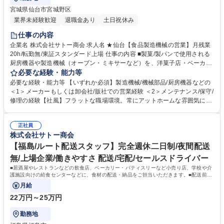
宮城県仙台市宮城野区
業界未経験歓迎
退職金あり
土日祝休み
仕事の内容
企業名 株式会社サトー商会 求人名 ★仙台【食品製造機械の営業】月残業
20h/転勤無/東証スタンダード上場 仕事の内容 ■製菓/製パンで使用される
厨房機器や製造機械（オーブン・ミキサーなど）を、洋菓子店・ベーカリ
ーなどに営業します。既に弊社から原料食材などを納入している取引先が
必要な経験・能力等
メインとなります。 ■製菓部（製菓/製パン材料を担当）の営業から取引先
必要な経験・能力等 【いずれか必須】製造機械/機械部品/厨房機器などの
の紹介を受けて同行して新規営業することもございます。 ■主食のパン化
＜1＞メーカーもしくは卸会社/販社での営業経験 ＜2＞メンテナンス/保守/
（朝食のパンの浸透）が進んでいること、共働きの増加により中食（惣菜
修理の経験【社風】フラットな職場環境。常にアットホームな雰囲気に包
パンなど）の増加や、コロナを経て洋菓子の「プチ贅沢」が一般化したこ
まれており、それぞ れの部署間でのコミュニケーション体制も整備されて
となどにより、製造機械のニーズも堅調に推移しております。 募集職種
います。 【東証スタンダード上場/当社について】業務用食品の卸売会社
★仙台【食品製造機械の営業】月残業20h/転勤無/東証スタンダード上場
正社員
として創業した当社は東北各地に事業を展開中。1948年創業の長い歴史
株式会社サトー商会
を持ち、老舗企業として知名度も◎長期目標1,000億円を目指し、商品開
発とサービス体制強化メニュー提案の充実を図り、シェア獲得に努めてい
【福島/ルート配送スタッフ】完全週休二日制/夜間配送
ます。 学歴・資格 学歴：大学院 大学 高専 短大 専修学校 高校 語学力：
無/上場企業/働きやすさ 配送/宅配/セールスドライバー
資格：
■居酒屋やレストランなどの飲食店、ベーカリー・パティスリーなど小売り店、学校や介
護施設向けの給食センターなどに、食材の配送・納品をご担当いただきます。■配送前は
積荷の点検、納品時は伝票照合（納品）を
月給
22万円～25万円
勤務地