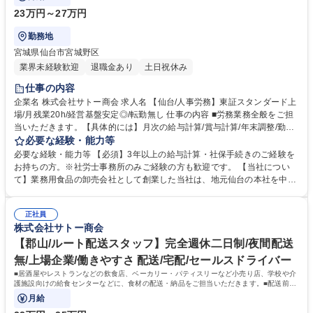
23万円～27万円
勤務地
宮城県仙台市宮城野区
業界未経験歓迎
退職金あり
土日祝休み
仕事の内容
企業名 株式会社サトー商会 求人名 【仙台/人事労務】東証スタンダード上
場/月残業20h/経営基盤安定◎/転勤無し 仕事の内容 ■労務業務全般をご担
当いただきます。【具体的には】月次の給与計算/賞与計算/年末調整/勤怠
集計/福利厚生関係(確定拠出型年金・団体生命保険など)/社会保険実務/健
必要な経験・能力等
康診断関連業務/休職者対応など。 ■まずは上記業務からスタートしていた
必要な経験・能力等 【必須】3年以上の給与計算・社保手続きのご経験を
だきますが、将来的には、教育研修・人事制度・評価制度などをお任せし
お持ちの方。※社労士事務所のみご経験の方も歓迎です。 【当社につい
たいと考えています。人事として幅広い経験を積みたい方におすすめのポ
て】業務用食品の卸売会社として創業した当社は、地元仙台の本社を中心
ジションです【働く環境】福利厚生が充実しており転勤は無し、マイカー
に東北各地に事業を展開しています。1948年創業の長い歴史を持ち、東
通勤が可能です。上場企業として安定した基盤があるため、安心して働け
北に本社を持つ数少ない上場企業として知名度も◎長期目標1,000億円を
る環境が整っています。 募集職種 【仙台/人事労務】東証スタンダード上
正社員
目指し、商品開発とサービス体制強化メニュー提案の充実を図り、シェア
株式会社サトー商会
場/月残業20h/経営基盤安定◎/転勤無し
獲得に努めています。豊かな食生活をサポートし、更なる事業成長を掲げ
ています。 学歴・資格 学歴：大学院 大学 高専 短大 専修学校 高校 語学
【郡山/ルート配送スタッフ】完全週休二日制/夜間配送
力： 資格：
無/上場企業/働きやすさ 配送/宅配/セールスドライバー
■居酒屋やレストランなどの飲食店、ベーカリー・パティスリーなど小売り店、学校や介
護施設向けの給食センターなどに、食材の配送・納品をご担当いただきます。■配送前は
積荷の点検、納品時は伝票照合（納品）を
月給