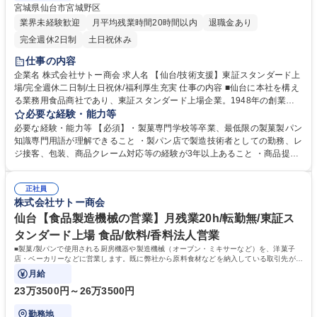
宮城県仙台市宮城野区
業界未経験歓迎
月平均残業時間20時間以内
退職金あり
完全週休2日制
土日祝休み
仕事の内容
企業名 株式会社サトー商会 求人名 【仙台/技術支援】東証スタンダード上
場/完全週休二日制/土日祝休/福利厚生充実 仕事の内容 ■仙台に本社を構え
る業務用食品商社であり、東証スタンダード上場企業。1948年の創業以
来、東北および北関東を中心に、『食』を取り扱う幅広業種のお客様に業
必要な経験・能力等
務用食品および資材をお届けしています。 ■試作品を用いた商品提案と技
必要な経験・能力等 【必須】・製菓専門学校等卒業、最低限の製菓製パン
術支援を担当いただきます【具体的に】・製パン技術を活かした試作品作
知識専門用語が理解できること ・製パン店で製造技術者としての勤務、レ
り営業員と連携して、商品提案を支援 ・情報を組み合わせた提案資料作成
ジ接客、包装、商品クレーム対応等の経験が3年以上あること ・商品提案
を行い、インストアベーカリー等に商品提案と技術支援を行っていただき
や得意先個別指導 者を行う際の資料作成、レシピ整理に必要なPC・エク
ます【特徴】お客様のほとんどが当社と長いお付き合いのあるお得意様で
セル・パワーポイントの基本動作ができること ・メーカー様研究室等への
す。 募集職種 【仙台/技術支援】東証スタンダード上場/完全週休二日制/土
正社員
研修に参加する為に宿泊を伴う出張が可能なこと ・SNSを活用した情報
株式会社サトー商会
日祝休/福利厚生充実
発信及び収集に関する理解度が高いこと【働きやすさ】月残業は5～10時
間程度でワークライフバランス◎フラットな職場環境で常にアットホーム
仙台【食品製造機械の営業】月残業20h/転勤無/東証ス
な雰囲気に包まれており、部署間でのコミュニケーション体制も整備され
タンダード上場 食品/飲料/香料法人営業
ています。 学歴・資格 学歴：大学院 大学 高専 短大 専修学校 高校 語学
■製菓/製パンで使用される厨房機器や製造機械（オーブン・ミキサーなど）を、洋菓子
力： 資格：第一種運転免許普通自動車
店・ベーカリーなどに営業します。既に弊社から原料食材などを納入している取引先がメ
インとなります。
月給
23万3500円～26万3500円
勤務地