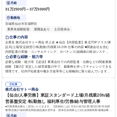
業務を幅広くお任せ致します。
月給
31万2500円～37万5000円
勤務地
宮城県仙台市宮城野区
業界未経験歓迎
退職金あり
土日祝休み
仕事の内容
企業名 株式会社サトー商会 求人名 ★仙台【内部監査】東北TOPクラス/東
証JQ上場/安定経営◎/転勤無/月残業10-20h 仕事の内容 ■関連会社を含む
内部監査の実施・コンサルティング、ガバナンス(組織体の統治システム)
に関する整合性の検証・評価、各部門のリスクマネジメント、コンプライ
必要な経験・能力等
アンス関連業務を幅広くお任せ致します。 【当社】1948年創業以来、東
必要な経験・能力等 【必須】事業会社での内部監査・法務などの関連業務
北トップクラスの業務用食品専門商社として事業を拡大してきました。取
経験 【魅力】安定した経営基盤の中で、裁量権を持ってチャレンジできる
扱アイテム数は22,000種類以上で、常にお客様のニーズを照らし合わせ、
環境です。社内IT化推進や働き方改革等にも積極的に取り組んでいます。
定期的な見直しを図っております。小回りの行き届いた事業展開に多くの
【社風の魅力】自身のアイディアを発信しやすいフラットな職場環境であ
お客様から高評価が寄せられています。 【取引先】味の素冷凍食品/伊藤
るため、社歴問わずチャンスを掴める環境です。常にアットホームな雰囲
忠商事/カゴメ/キューピー/Mizkan/エバラ食品/ケンコーマヨネーズ/マルハ
正社員
気に包まれており、部内での情報共有、情報伝達等のコミュニケーション
株式会社サトー商会
ニチロ/ヤヨイサンフーズ/等他多数 募集職種 ★仙台【内部監査】東北TOP
体制もしっかりと整備されているため、中途入社者でも安心して活躍可能
クラス/東証JQ上場/安定経営◎/転勤無/月残業10-20h
です。また、個人の意見1つ1つを重んじる風土です。 学歴・資格 学歴：
【仙台/人事労務】東証スタンダード上場/月残業20h/経
大学院 大学 高専 短大 専修学校 高校 語学力： 資格：
営基盤安定 /転勤無し 福利厚生/労務/給与管理人事
■労務業務全般をご担当いただきます。【具体的には】月次の給与計算/賞与計算/年末調
整/勤怠集計/福利厚生関係(確定拠出型年金・団体生命保険など)/社会保険実務/健康診断関
連業務/休職者対応など。
月給