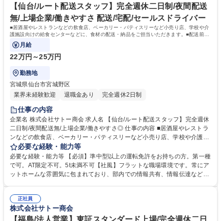
【仙台/ルート配送スタッフ】完全週休二日制/夜間配送
無/上場企業/働きやすさ 配送/宅配/セールスドライバー
■居酒屋やレストランなどの飲食店、ベーカリー・パティスリーなど小売り店、学校や介
護施設向けの給食センターなどに、食材の配送・納品をご担当いただきます。■配送前は
積荷の点検、納品時は伝票照合（納品）を
月給
22万円～25万円
勤務地
宮城県仙台市宮城野区
業界未経験歓迎
退職金あり
完全週休2日制
仕事の内容
企業名 株式会社サトー商会 求人名 【仙台/ルート配送スタッフ】完全週休
二日制/夜間配送無/上場企業/働きやすさ◎ 仕事の内容 ■居酒屋やレストラ
ンなどの飲食店、ベーカリー・パティスリーなど小売り店、学校や介護施
設向けの給食センターなどに、食材の配送・納品をご担当いただきます。
必要な経験・能力等
■配送前は積荷の点検、納品時は伝票照合（納品）を 行います。■夜間配
必要な経験・能力等 【必須】準中型以上の運転免許をお持ちの方。第一種
送はありません。就業時間は、06:00～15:00です。※担当する配送コース
で可。AT限定不可。5t未満不可【社風】フラットな職場環境です。常にア
や荷量により出勤時間は1時間程度前後する場合もあります。■年間休日1
ットホームな雰囲気に包まれており、部内での情報共有、情報伝達などの
15日に加えて、年間平均有給取得日数は、8日と有給も取得しやすい環境
コミュニケーション 体制も整備されております。中途入社者でも安心して
です。■作業着・帽子・安全靴・ヘルメットは会社が貸与します。 募集職
活躍可能です。 【働きやすさ】月残業は20時間程度でワークライフバラ
種 【仙台/ルート配送スタッフ】完全週休二日制/夜間配送無/上場企業/働き
正社員
ンス◎フラットな職場環境で常にアットホームな雰囲気に包まれており、
株式会社サトー商会
やすさ◎
部署間でのコミュニケーション体制も整備されています。社員の平均勤続
年数はなんと14年！中途入社の方々が多数活躍している環境です。 学
【福島/法人営業】東証スタンダード上場/完全週休二日