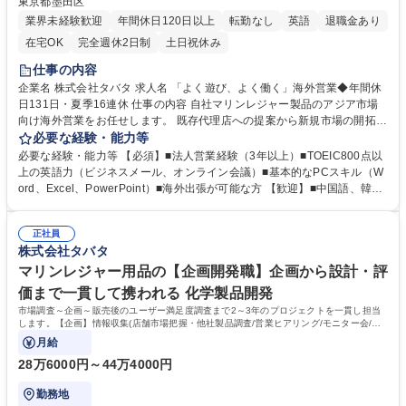
東京都墨田区
業界未経験歓迎
年間休日120日以上
転勤なし
英語
退職金あり
在宅OK
完全週休2日制
土日祝休み
仕事の内容
企業名 株式会社タバタ 求人名 「よく遊び、よく働く」海外営業◆年間休
日131日・夏季16連休 仕事の内容 自社マリンレジャー製品のアジア市場
向け海外営業をお任せします。 既存代理店への提案から新規市場の開拓ま
で幅広く携わります。 ■既存代理店営業：販売代理店との定期商談、販売
必要な経験・能力等
実績分析と提案、新製品導入提案、販促企画の立案・実施、市場トレンド
必要な経験・能力等 【必須】■法人営業経験（3年以上）■TOEIC800点以
の収集・共有 ■市場開拓：新規代理店候補の発掘・選定、新規市場の調
上の英語力（ビジネスメール、オンライン会議）■基本的なPCスキル（W
査・分析 ■マーケティング活動：現地展示会・イベント等のサポート、SN
ord、Excel、PowerPoint）■海外出張が可能な方 【歓迎】■中国語、韓国
Sやデジタルマーケティング施策の企画提案 ■社内調整業務：商品企画部
語、タイ語などアジア言語スキル■マーケティング業務や貿易実務の経験■
門との連携、生産・物流部門との納期調整、海外拠点との情報共有をお任
スポーツやアウトドア用品業界での経験■スキューバダイビングCカード
せします。 募集職種 「よく遊び、よく働く」海外営業◆年間休日131日・
正社員
等をお持ちの方 学歴・資格 学歴：大学院 大学 高専 短大 専修学校 高校 語
株式会社タバタ
夏季16連休
学力：英語 資格：
マリンレジャー用品の【企画開発職】企画から設計・評
価まで一貫して携われる 化学製品開発
市場調査～企画～販売後のユーザー満足度調査まで2～3年のプロジェクトを一貫し担当
します。【企画】情報収集(店舗市場把握・他社製品調査/営業ヒアリング/モニター会/市
場調査)→コンセプト決め(情報を元に
月給
28万6000円～44万4000円
勤務地