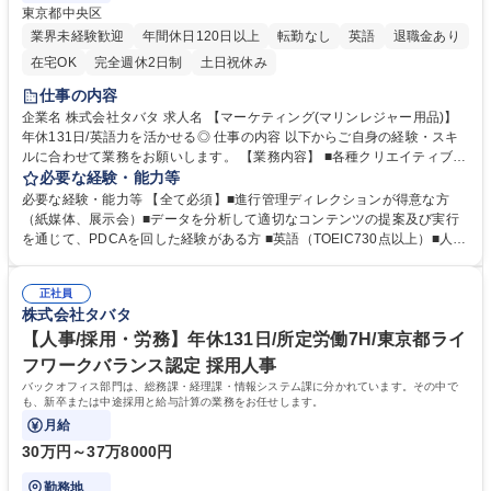
東京都中央区
業界未経験歓迎
年間休日120日以上
転勤なし
英語
退職金あり
在宅OK
完全週休2日制
土日祝休み
仕事の内容
企業名 株式会社タバタ 求人名 【マーケティング(マリンレジャー用品)】
年休131日/英語力を活かせる◎ 仕事の内容 以下からご自身の経験・スキ
ルに合わせて業務をお願いします。 【業務内容】 ■各種クリエイティブ制
作のディレクション・進行管理 ■展示会（年数回）の進行管理・ディレク
必要な経験・能力等
ション ■グローバルマーケティングの企画、管理（詳細は勤務条件備考欄
必要な経験・能力等 【全て必須】■進行管理ディレクションが得意な方
に記載） など ※変更の範囲:当社業務全般 募集職種 【マーケティング(マ
（紙媒体、展示会）■データを分析して適切なコンテンツの提案及び実行
リンレジャー用品)】年休131日/英語力を活かせる◎
を通じて、PDCAを回した経験がある方 ■英語（TOEIC730点以上）■人と
関わることが好きな方 【歓迎要件】■海が好きな方 ■紙媒体制作経験 ■キ
ャンペーンや広告施策の経験 ■動画制作経験 ■展示会・イベント経験 ■SN
正社員
S運用経験 【魅力】当社のマーケティング職は、役員直下でブランド戦略
株式会社タバタ
の中核に関わるポジションです。大きな裁量のもと、自らのアイデアをス
ピーディに形にしながら、ブランドそのものを一緒に育てていくことがで
【人事/採用・労務】年休131日/所定労働7H/東京都ライ
きます。 学歴・資格 学歴：大学院 大学 高専 短大 専修学校 高校 語学力：
フワークバランス認定 採用人事
英語 資格：
バックオフィス部門は、総務課・経理課・情報システム課に分かれています。その中で
も、新卒または中途採用と給与計算の業務をお任せします。
月給
30万円～37万8000円
勤務地