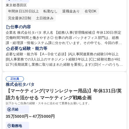
東京都墨田区
年間休日120日以上
転勤なし
退職金あり
在宅OK
完全週休2日制
土日祝休み
仕事の内容
企業名 株式会社タバタ 求人名 【総務/人事(管理職候補)】年休130日/所定
労働時間7時間と働きやすさ◎ 仕事の内容 バックオフィス部門は、総務
課・経理課・情報システム課に分かれています。その中でも、今回の求人
では、総務課の課長ポジションもしくは上級係長ポジション（課長代理相
必要な経験・能力等
当）をお任せできる方を募集しています。 また、今後総務課では、より働
必要な経験・能力等 【A～D全て必須】[A]人事関連業務の経験10年以上
きやすい環境作りを目指し、新たな人事制度や社内制度を積極的に導入し
[B]人事業務での3人以上のマネジメント経験3年以上 [C]ご経験社数が4社
ていきたいと考えています。 上記以外にも、総務業務全般とメンバーマネ
以下(長期就業し業務に取り組まれた経験を重視します) [D]イ～ハのうちい
ジメントをお任せします。 ・人事（評価制度の運用と改善、採用業務全
ずれかの経験 イ.人材育成の全社的な運用あるいは組織開発で実績を上げ
般、給与計算、勤怠管理、タレントマネジメント、研修の企画・運営な
た経験 ロ.採用ブランディングの強化や応募者とのコミュニケーション改
ど）・総務・庶務業務全般(規程の改定、社内行事の企画・運営、職場の
正社員
善などによって採用実績を改善した経験 ハ.戦略人事や人事制度の施策を
株式会社タバタ
環境改善・安全衛生管理など) 募集職種 【総務/人事(管理職候補)】年休13
自ら企画提案・実行し、事業に貢献した経験 ※PCスキル(Vlookupや集計
0日/所定労働時間7時間と働きやすさ◎
に関する関数等が使用できるレベル)は必要 【魅力】幅広く総務人事のご
【マーケティング(マリンレジャー用品)】年休131日/英
経験を積むことができる環境です。 学歴・資格 学歴：大学院 大学 高専 短
語力を活かせる マーケティング戦略企画
大 専修学校 高校 語学力： 資格：
以下からご自身の経験・スキルに合わせて業務をお願いします。
月給
35万5000円～47万5000円
勤務地