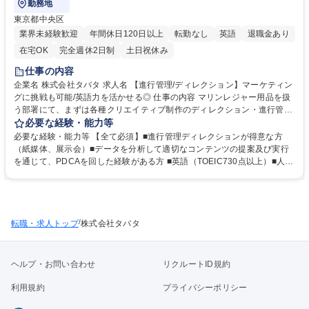
勤務地
東京都中央区
業界未経験歓迎
年間休日120日以上
転勤なし
英語
退職金あり
在宅OK
完全週休2日制
土日祝休み
仕事の内容
企業名 株式会社タバタ 求人名 【進行管理/ディレクション】マーケティン
グに挑戦も可能/英語力を活かせる◎ 仕事の内容 マリンレジャー用品を扱
う部署にて、まずは各種クリエイティブ制作のディレクション・進行管理
からお任せします。ゆくゆくはグローバルマーケティングの企画管理にも
必要な経験・能力等
携わっていただきます。 【業務内容】 ■各種クリエイティブ制作のディレ
必要な経験・能力等 【全て必須】■進行管理ディレクションが得意な方
クション・進行管理 ■展示会（年数回）の進行管理・ディレクション ■グ
（紙媒体、展示会）■データを分析して適切なコンテンツの提案及び実行
ローバルマーケティングの企画、管理（詳細は勤務条件備考欄に記載） な
を通じて、PDCAを回した経験がある方 ■英語（TOEIC730点以上）■人と
ど ※変更の範囲:当社業務全般 募集職種 【進行管理/ディレクション】マー
関わることが好きな方 ※ポートフォリオの提出必須【歓迎要件】■海が好
ケティングに挑戦も可能/英語力を活かせる◎
きな方 ■紙媒体制作経験 ■キャンペーンや広告施策の経験 ■動画制作経験
■展示会・イベント経験 ■SNS運用経験 【魅力】当社のマーケティング職
は、役員直下でブランド戦略の中核に関わるポジションです。大きな裁量
/
転職・求人トップ
のもと、自らのアイデアをスピーディに形にしながら、ブランドそのもの
株式会社タバタ
を一緒に育てていくことができます。 学歴・資格 学歴：大学院 大学 高専
短大 専修学校 高校 語学力：英語 資格：
ヘルプ・お問い合わせ
リクルートID規約
利用規約
プライバシーポリシー