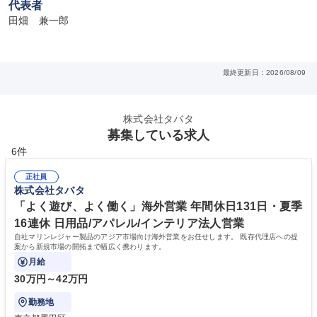
代表者
田畑　兼一郎
最終更新日：2026/08/09
株式会社タバタ
募集している求人
6件
正社員
株式会社タバタ
「よく遊び、よく働く」海外営業 年間休日131日・夏季
16連休 日用品/アパレル/インテリア法人営業
自社マリンレジャー製品のアジア市場向け海外営業をお任せします。 既存代理店への提
案から新規市場の開拓まで幅広く携わります。
月給
30万円～42万円
勤務地