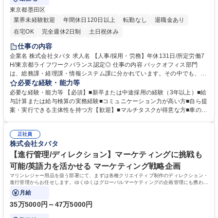
東京都墨田区
業界未経験歓迎
年間休日120日以上
転勤なし
退職金あり
在宅OK
完全週休2日制
土日祝休み
仕事の内容
企業名 株式会社タバタ 求人名 【人事/採用・労務】年休131日/所定労働7
H/東京都ライフワークバランス認定◎ 仕事の内容 バックオフィス部門
は、総務課・経理課・情報システム課に分かれています。その中でも、新
卒または中途採用と給与計算の業務をお任せします。 ■採用：母集団形
必要な経験・能力等
成、インターンシップの企画運営、会社説明会の企画運営、応募者対応、
必要な経験・能力等 【必須】■新卒または中途採用の経験（3年以上）■給
面接調整、一次・二次面接の面接、内定承諾の連絡。活動の振り返りまで
与計算または給与検算の実務経験■コミュニケーション力が高い方■自ら提
一気通貫 ■給与：実務担当者の作業の確認作業。労働基準法と関連法規の
案・実行できる主体性を持つ方【歓迎】■マルチタスクが得意な方■車の運
基礎知識・給与計算フローの理解と実務知識を用いて、計算ミスがないか
転ができる方 【魅力】採用において、面接から入社後の能力開発まで寄り
どうかをダブルチェック。 募集職種 【人事/採用・労務】年休131日/所定
添いしっかりと人に向き合えることが、このポジション最大の魅力。「採
労働7H/東京都ライフワークバランス認定◎
正社員
用して終わり」ではなく、入社後の育成や労務まで一貫して伴走できるの
株式会社タバタ
が特徴。広い裁量で採用PDCAを回し、社員と深く長い信頼関係を築けま
す。入り口から基盤作りまで人事業務の全体像を把握することで、市場価
【進行管理/ディレクション】マーケティングに挑戦も
値の高いプロフェッショナルへ成長できる環境です。 学歴・資格 学歴：
可能/英語力を活かせる マーケティング戦略企画
大学院 大学 語学力： 資格：
マリンレジャー用品を扱う部署にて、まずは各種クリエイティブ制作のディレクション・
進行管理からお任せします。ゆくゆくはグローバルマーケティングの企画管理にも携わっ
ていただきます。
月給
35万5000円～47万5000円