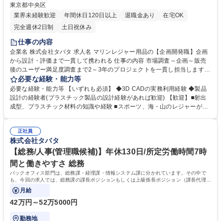
東京都中央区
業界未経験歓迎
年間休日120日以上
退職金あり
在宅OK
完全週休2日制
土日祝休み
仕事の内容
企業名 株式会社タバタ 求人名 マリンレジャー用品の【企画開発職】企画
から設計・評価まで一貫して携われる 仕事の内容 市場調査～企画～販売
後のユーザー満足度調査まで2～3年のプロジェクトを一貫し担当します。
【企画】情報収集(店舗市場把握・他社製品調査/営業ヒアリング/モニター
必要な経験・能力等
会/市場調査)→コンセプト決め(情報を元に 製品システム提案)→デザイン
必要な経験・能力等 【いずれも必須】 ◆3D CADの実務利用経験 ◆製品
決め(外部デザイナーへ依頼)→コスト、スケジュール試算 【設計】構想設
設計の経験者(プラスチック製品の設計経験があれば歓迎) 【歓迎】■射出
計→試作モデル作成→機能評価を繰り返し、試作品が固まり次第、3DCA
成型、プラスチック材料の知識や経験 ■スポーツ、海・山のレジャーが好
Dで詳細設計 【評価】成形試作→試験評価→設計変更を金型完成まで繰り
きな方 【魅力】■当社は市場調査～企画設計～販売後のユーザー満足度調
返し、様々な試験評価で品質安全性能面での問題点を確認・解消。(海外
査まで一貫して担当しています。大手メーカーでは得られない「自分の手
の金型成形先立会いも有)。 [業務内容の変更範囲:当社業務全般] 募集職種
正社員
で最後までつくり上げる」実感があります。■有名アスリートが使用する
株式会社タバタ
マリンレジャー用品の【企画開発職】企画から設計・評価まで一貫して携
スイミングゴーグルや、プロゴルファーが愛用する製品など、トップアス
われる
リートが使うプロダクトに携われます。■1952年創業の歴史あるメーカー
【総務/人事(管理職候補)】年休130日/所定労働時間7時
としての技術基盤を活かしつつ、常に新しい価値を創造し続けています。
間と働きやすさ 総務
学歴・資格 学歴：大学院 大学 語学力： 資格：
バックオフィス部門は、総務課・経理課・情報システム課に分かれています。その中で
も、今回の求人では、総務課の課長ポジションもしくは上級係長ポジション（課長代理相
当）をお任せできる方を募集しています。
月給
42万円～52万5000円
勤務地