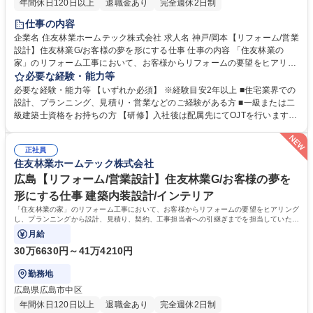
年間休日120日以上
退職金あり
完全週休2日制
仕事の内容
企業名 住友林業ホームテック株式会社 求人名 神戸/岡本【リフォーム/営業
設計】住友林業G/お客様の夢を形にする仕事 仕事の内容 「住友林業の
家」のリフォーム工事において、お客様からリフォームの要望をヒアリン
グし、プランニングから設計、見積り、契約、工事担当者への引継ぎまで
必要な経験・能力等
を担当していただきます。 【具体的には】「住友林業の家」のオーナー
必要な経験・能力等 【いずれか必須】 ※経験目安2年以上 ■住宅業界での
様：社内の顧客データやメンテナンス担当部門からの情報を元に水回り設
設計、プランニング、見積り・営業などのご経験がある方 ■一級または二
備の交換や内装、外装などの工事を提案。すでに住友林業として取引があ
級建築士資格をお持ちの方 【研修】入社後は配属先にてOJTを行います。
るため提案がしやすく、長いお付き合いができます。 【魅力】営業から設
階層別研修や職種別研修など各段階に応じた研修も充実。お客様に更に満
計まで担当出来る事が大きなポイントです。一貫して手掛けることで、お
足頂くサービスを御提供するために、人材教育にも力を入れています。
客様の思いを汲み取り、その解決策をプランに反映させられるため、お客
正社員
【キャリアパス】研修制度が整っている為、営業未経験で入社した社員
住友林業ホームテック株式会社
様の満足に繋がります。 募集職種 神戸/岡本【リフォーム/営業設計】住友
も、今では当社のコアメンバーとして成長しています。実績を積み重ねれ
林業G/お客様の夢を形にする仕事
ば、主任→係長から、ゆくゆくは管理職へとステップアップも可能です。
広島【リフォーム/営業設計】住友林業G/お客様の夢を
学歴・資格 学歴：大学院 大学 高専 短大 専修学校 高校 語学力： 資格：
形にする仕事 建築内装設計/インテリア
「住友林業の家」のリフォーム工事において、お客様からリフォームの要望をヒアリング
し、プランニングから設計、見積り、契約、工事担当者への引継ぎまでを担当していただ
きます。
月給
30万6630円～41万4210円
勤務地
広島県広島市中区
年間休日120日以上
退職金あり
完全週休2日制