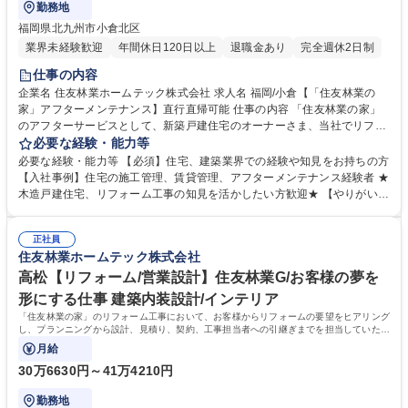
勤務地
福岡県北九州市小倉北区
業界未経験歓迎
年間休日120日以上
退職金あり
完全週休2日制
仕事の内容
企業名 住友林業ホームテック株式会社 求人名 福岡/小倉【「住友林業の
家」アフターメンテナンス】直行直帰可能 仕事の内容 「住友林業の家」
のアフターサービスとして、新築戸建住宅のオーナーさま、当社でリフォ
ームをしていただいた一般のお客様を対象に、定期的または臨時的な巡
必要な経験・能力等
回・点検業務を担当していただきます。 【具体的には】■定期点検：お客
必要な経験・能力等 【必須】住宅、建築業界での経験や知見をお持ちの方
様宅を訪問し、建物全体の点検を実施します(点検数：月に20～23件)■臨
【入社事例】住宅の施工管理、賃貸管理、アフターメンテナンス経験者 ★
時点検：不具合の発生時お客様からの連絡に対し、訪問のうえ点検(1日に
木造戸建住宅、リフォーム工事の知見を活かしたい方歓迎★ 【やりがい】
1～2件程度)■補修管理：工事手配から工程管理～完了確認※建設業務は含
お客様の抱えるお住まいのお悩みに応えながら、長期的な信頼関係をつく
まれず、工事作業は協力会社に依頼します。★きめ細やかに、お客様のさ
っていくこと。そして、お客様にとって「一番身近で頼れる存在」になれ
まざまな相談に乗りながら家に関する悩みの解決をサポート頂きます。≪
正社員
ることがやりがいです。 【教育制度】入社後は配属先にてOJTを行いま
住友林業ホームテック株式会社
変更の範囲：会社の定める業務≫ 募集職種 福岡/小倉【「住友林業の家」
す。その後も、フォロー研修や社内資格取得に向けた研修もありますの
アフターメンテナンス】直行直帰可能
で、職種未経験の方も安心して就業いただけます。 学歴・資格 学歴：大
高松【リフォーム/営業設計】住友林業G/お客様の夢を
学院 大学 高専 短大 専修学校 高校 語学力： 資格：第一種運転免許普通自
形にする仕事 建築内装設計/インテリア
動車
「住友林業の家」のリフォーム工事において、お客様からリフォームの要望をヒアリング
し、プランニングから設計、見積り、契約、工事担当者への引継ぎまでを担当していただ
きます。
月給
30万6630円～41万4210円
勤務地