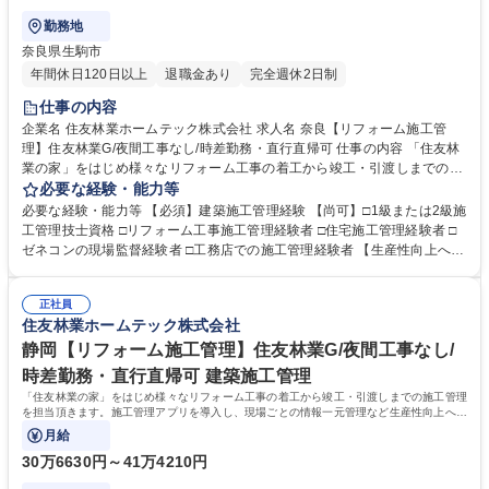
勤務地
奈良県生駒市
年間休日120日以上
退職金あり
完全週休2日制
仕事の内容
企業名 住友林業ホームテック株式会社 求人名 奈良【リフォーム施工管
理】住友林業G/夜間工事なし/時差勤務・直行直帰可 仕事の内容 「住友林
業の家」をはじめ様々なリフォーム工事の着工から竣工・引渡しまでの施
工管理を担当頂きます。施工管理アプリを導入し、現場ごとの情報一元管
必要な経験・能力等
理など生産性向上への取り組みも積極的に行っています。 【仕事の流れ】
必要な経験・能力等 【必須】建築施工管理経験 【尚可】□1級または2級施
(1)リフォームエンジニアから工事内容の引継ぎ(2)工事着工準備(予算作
工管理技士資格 □リフォーム工事施工管理経験者 □住宅施工管理経験者 □
成・工事発注手配・工程確認)(3)着工(4)工事管理(工程・安全・品質・原
ゼネコンの現場監督経験者 □工務店での施工管理経験者 【生産性向上への
価・顧客管理)(5)追加、変更打合せ(6)竣工、引渡し【案件】■住友林業の
取り組み】現場の生産性向上、業務効率化を目指し、施工管理アプリ「Ki
家：木造一戸建て(外装、水廻り設備の交換、内装リフォーム等小・中規
zuku」を導入し、スマホやタブレットで現場毎の情報一元管理を実施して
模工事が中心)■一般物件：戸建てやマンション、店舗等(間取り変更を含む
正社員
います。（トーク機能で連絡や変更・修正内容の伝達、図面共有、入退場
住友林業ホームテック株式会社
大規模な案件が中心)≪変更の範囲：会社の定める業務≫ 募集職種 奈良
管理、写真管理、作業報告書作成、作業完了報告など）また、現場カメラ
【リフォーム施工管理】住友林業G/夜間工事なし/時差勤務・直行直帰可
設置。事務所にいながら現場の状況を確認することも可能です。 学歴・資
静岡【リフォーム施工管理】住友林業G/夜間工事なし/
格 学歴：大学院 大学 高専 短大 専修学校 高校 語学力： 資格：
時差勤務・直行直帰可 建築施工管理
「住友林業の家」をはじめ様々なリフォーム工事の着工から竣工・引渡しまでの施工管理
を担当頂きます。施工管理アプリを導入し、現場ごとの情報一元管理など生産性向上への
取り組みも積極的に行っています。
月給
30万6630円～41万4210円