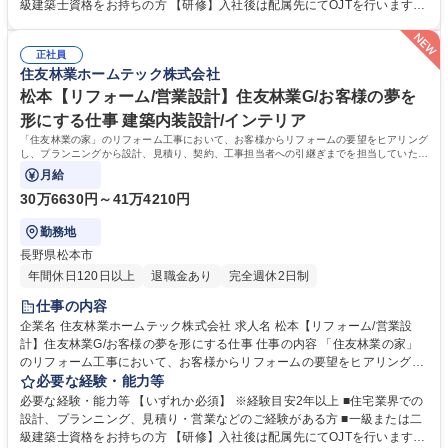
交換や内装、外装などの工事を提案。すでに住友林業として取引があるた
級建築士資格をお持ちの方 【研修】入社後は配属先にてOJTを行います。
め提案がしやすく、長いお付き合いができます。 【魅力】営業から設計ま
階層別研修や職種別研修など各段階に応じた研修も充実。お客様に更に満
で担当出来る事が大きなポイントです。一貫して手掛けることで、お客様
足頂くサービスを御提供するために、人材教育にも力を入れています。
の思いを汲み取り、その解決策をプランに反映させられるため、お客様の
正社員
【キャリアパス】研修制度が整っている為、営業未経験で入社した社員
住友林業ホームテック株式会社
満足に繋がります。 募集職種 川越【リフォーム/営業設計】住友林業G/お
も、今では当社のコアメンバーとして成長しています。実績を積み重ねれ
客様の夢を形にする仕事
ば、主任→係長から、ゆくゆくは管理職へとステップアップも可能です。
松本【リフォーム/営業設計】住友林業G/お客様の夢を
学歴・資格 学歴：大学院 大学 高専 短大 専修学校 高校 語学力： 資格：
形にする仕事 建築内装設計/インテリア
「住友林業の家」のリフォーム工事において、お客様からリフォームの要望をヒアリング
し、プランニングから設計、見積り、契約、工事担当者への引継ぎまでを担当していただ
きます。
月給
30万6630円～41万4210円
勤務地
長野県松本市
年間休日120日以上
退職金あり
完全週休2日制
仕事の内容
企業名 住友林業ホームテック株式会社 求人名 松本【リフォーム/営業設
計】住友林業G/お客様の夢を形にする仕事 仕事の内容 「住友林業の家」
のリフォーム工事において、お客様からリフォームの要望をヒアリング
し、プランニングから設計、見積り、契約、工事担当者への引継ぎまでを
必要な経験・能力等
担当していただきます。 【具体的には】「住友林業の家」のオーナー様：
必要な経験・能力等 【いずれか必須】 ※経験目安2年以上 ■住宅業界での
社内の顧客データやメンテナンス担当部門からの情報を元に水回り設備の
設計、プランニング、見積り・営業などのご経験がある方 ■一級または二
交換や内装、外装などの工事を提案。すでに住友林業として取引があるた
級建築士資格をお持ちの方 【研修】入社後は配属先にてOJTを行います。