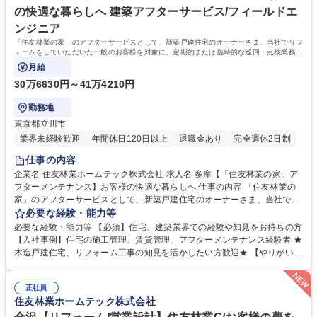
学歴・資格 学歴：大学院 大学 高専 短大 専修学校 高校 語学力： 資格：
の快適な暮らしへ 建築アフターサービス/フィールドエ
ンジニア
「住友林業の家」のアフターサービスとして、新築戸建住宅のオーナーさま、当社でリフ
ォームをしていただいた一般のお客様を対象に、定期的または臨時的な巡回・点検業務を
担当していただきます。
月給
30万6630円～41万4210円
勤務地
東京都立川市
業界未経験歓迎
年間休日120日以上
退職金あり
完全週休2日制
仕事の内容
企業名 住友林業ホームテック株式会社 求人名 多摩【「住友林業の家」ア
フターメンテナンス】お客様の快適な暮らしへ 仕事の内容 「住友林業の
家」のアフターサービスとして、新築戸建住宅のオーナーさま、当社でリ
フォームをしていただいた一般のお客様を対象に、定期的または臨時的な
必要な経験・能力等
巡回・点検業務を担当していただきます。 【具体的には】■定期点検：お
必要な経験・能力等 【必須】住宅、建築業界での経験や知見をお持ちの方
客様宅を訪問し、建物全体の点検を実施します(点検数：月に20～23件)■
【入社事例】住宅の施工管理、賃貸管理、アフターメンテナンス経験者 ★
臨時点検：不具合の発生時お客様からの連絡に対し、訪問のうえ点検(1日
木造戸建住宅、リフォーム工事の知見を活かしたい方歓迎★ 【やりがい】
に1～2件程度)■補修管理：工事手配から工程管理～完了確認※建設業務は
お客様の抱えるお住まいのお悩みに応えながら、長期的な信頼関係をつく
含まれず、工事作業は協力会社に依頼します。★きめ細やかに、お客様の
っていくこと。そして、お客様にとって「一番身近で頼れる存在」になれ
さまざまな相談に乗りながら家に関する悩みの解決をサポート頂きます。
正社員
ることがやりがいです。 【教育制度】入社後は配属先にてOJTを行いま
住友林業ホームテック株式会社
≪変更の範囲：会社の定める業務≫ 募集職種 多摩【「住友林業の家」ア
す。その後も、フォロー研修や社内資格取得に向けた研修もありますの
フターメンテナンス】お客様の快適な暮らしへ
で、職種未経験の方も安心して就業いただけます。 学歴・資格 学歴：大