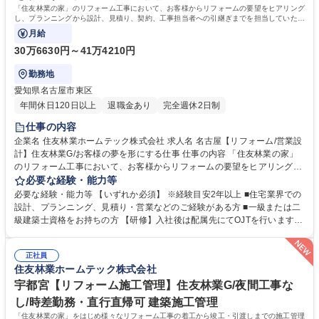
格：
「住友林業の家」のリフォーム工事において、お客様からリフォームの要望をヒアリング
し、プランニングから設計、見積り、契約、工事担当者への引継ぎまでを担当していただ
きます。
月給
30万6630円～41万4210円
勤務地
愛知県名古屋市東区
年間休日120日以上
退職金あり
完全週休2日制
仕事の内容
企業名 住友林業ホームテック株式会社 求人名 名古屋【リフォーム/営業設
計】住友林業G/お客様の夢を形にする仕事 仕事の内容 「住友林業の家」
のリフォーム工事において、お客様からリフォームの要望をヒアリング
し、プランニングから設計、見積り、契約、工事担当者への引継ぎまでを
必要な経験・能力等
担当していただきます。 【具体的には】「住友林業の家」のオーナー様：
必要な経験・能力等 【いずれか必須】 ※経験目安2年以上 ■住宅業界での
社内の顧客データやメンテナンス担当部門からの情報を元に水回り設備の
設計、プランニング、見積り・営業などのご経験がある方 ■一級または二
交換や内装、外装などの工事を提案。すでに住友林業として取引があるた
級建築士資格をお持ちの方 【研修】入社後は配属先にてOJTを行います。
め提案がしやすく、長いお付き合いができます。 【魅力】営業から設計ま
階層別研修や職種別研修など各段階に応じた研修も充実。お客様に更に満
で担当出来る事が大きなポイントです。一貫して手掛けることで、お客様
足頂くサービスを御提供するために、人材教育にも力を入れています。
の思いを汲み取り、その解決策をプランに反映させられるため、お客様の
正社員
【キャリアパス】研修制度が整っている為、営業未経験で入社した社員
住友林業ホームテック株式会社
満足に繋がります。 募集職種 名古屋【リフォーム/営業設計】住友林業G/
も、今では当社のコアメンバーとして成長しています。実績を積み重ねれ
お客様の夢を形にする仕事
ば、主任→係長から、ゆくゆくは管理職へとステップアップも可能です。
宇都宮【リフォーム施工管理】住友林業G/夜間工事な
学歴・資格 学歴：大学院 大学 高専 短大 専修学校 高校 語学力： 資格：
し/時差勤務・直行直帰可 建築施工管理
「住友林業の家」をはじめ様々なリフォーム工事の着工から竣工・引渡しまでの施工管理