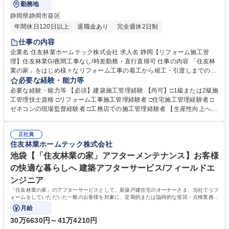
勤務地
静岡県静岡市葵区
年間休日120日以上
退職金あり
完全週休2日制
仕事の内容
企業名 住友林業ホームテック株式会社 求人名 静岡【リフォーム施工管
理】住友林業G/夜間工事なし/時差勤務・直行直帰可 仕事の内容 「住友林
業の家」をはじめ様々なリフォーム工事の着工から竣工・引渡しまでの施
工管理を担当頂きます。施工管理アプリを導入し、現場ごとの情報一元管
必要な経験・能力等
理など生産性向上への取り組みも積極的に行っています。 【仕事の流れ】
必要な経験・能力等 【必須】建築施工管理経験 【尚可】□1級または2級施
(1)リフォームエンジニアから工事内容の引継ぎ(2)工事着工準備(予算作
工管理技士資格 □リフォーム工事施工管理経験者 □住宅施工管理経験者 □
成・工事発注手配・工程確認)(3)着工(4)工事管理(工程・安全・品質・原
ゼネコンの現場監督経験者 □工務店での施工管理経験者 【生産性向上への
価・顧客管理)(5)追加、変更打合せ(6)竣工、引渡し【案件】■住友林業の
取り組み】現場の生産性向上、業務効率化を目指し、施工管理アプリ「Ki
家：木造一戸建て(外装、水廻り設備の交換、内装リフォーム等小・中規
zuku」を導入し、スマホやタブレットで現場毎の情報一元管理を実施して
模工事が中心)■一般物件：戸建てやマンション、店舗等(間取り変更を含む
正社員
います。（トーク機能で連絡や変更・修正内容の伝達、図面共有、入退場
住友林業ホームテック株式会社
大規模な案件が中心)≪変更の範囲：会社の定める業務≫ 募集職種 静岡
管理、写真管理、作業報告書作成、作業完了報告など）また、現場カメラ
【リフォーム施工管理】住友林業G/夜間工事なし/時差勤務・直行直帰可
設置。事務所にいながら現場の状況を確認することも可能です。 学歴・資
池袋【「住友林業の家」アフターメンテナンス】お客様
格 学歴：大学院 大学 高専 短大 専修学校 高校 語学力： 資格：
の快適な暮らしへ 建築アフターサービス/フィールドエ
ンジニア
「住友林業の家」のアフターサービスとして、新築戸建住宅のオーナーさま、当社でリフ
ォームをしていただいた一般のお客様を対象に、定期的または臨時的な巡回・点検業務を
担当していただきます。
月給
30万6630円～41万4210円