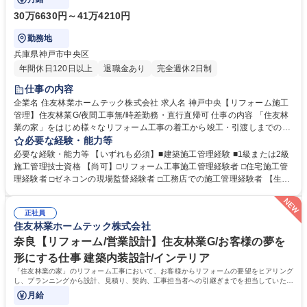
30万6630円～41万4210円
勤務地
兵庫県神戸市中央区
年間休日120日以上
退職金あり
完全週休2日制
仕事の内容
企業名 住友林業ホームテック株式会社 求人名 神戸中央【リフォーム施工
管理】住友林業G/夜間工事無/時差勤務・直行直帰可 仕事の内容 「住友林
業の家」をはじめ様々なリフォーム工事の着工から竣工・引渡しまでの施
工管理を担当頂きます。施工管理アプリを導入し、現場ごとの情報一元管
必要な経験・能力等
理など生産性向上への取り組みも積極的に行っています。 【仕事の流れ】
必要な経験・能力等 【いずれも必須】■建築施工管理経験 ■1級または2級
(1)リフォームエンジニアから工事内容の引継ぎ(2)工事着工準備(予算作
施工管理技士資格 【尚可】□リフォーム工事施工管理経験者 □住宅施工管
成・工事発注手配・工程確認)(3)着工(4)工事管理(工程・安全・品質・原
理経験者 □ゼネコンの現場監督経験者 □工務店での施工管理経験者 【生産
価・顧客管理)(5)追加、変更打合せ(6)竣工、引渡し【案件】■住友林業の
性向上への取り組み】現場の生産性向上、業務効率化を目指し、施工管理
家：木造一戸建て(外装、水廻り設備の交換、内装リフォーム等小・中規
アプリ「Kizuku」を導入し、スマホやタブレットで現場毎の情報一元管理
模工事が中心)■一般物件：戸建てやマンション、店舗等(間取り変更を含む
正社員
を実施しています。（トーク機能で連絡や変更・修正内容の伝達、図面共
住友林業ホームテック株式会社
大規模な案件が中心)≪変更の範囲：会社の定める業務≫ 募集職種 神戸中
有、入退場管理、写真管理、作業報告書作成、作業完了報告など）また、
央【リフォーム施工管理】住友林業G/夜間工事無/時差勤務・直行直帰可
現場カメラ設置。事務所にいながら現場の状況を確認することも可能で
奈良【リフォーム/営業設計】住友林業G/お客様の夢を
す。 学歴・資格 学歴：大学院 大学 高専 短大 専修学校 高校 語学力： 資
形にする仕事 建築内装設計/インテリア
格：
「住友林業の家」のリフォーム工事において、お客様からリフォームの要望をヒアリング
し、プランニングから設計、見積り、契約、工事担当者への引継ぎまでを担当していただ
きます。
月給