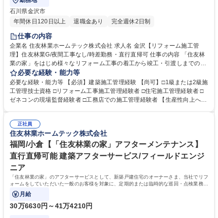
勤務地
石川県金沢市
年間休日120日以上
退職金あり
完全週休2日制
仕事の内容
企業名 住友林業ホームテック株式会社 求人名 金沢【リフォーム施工管
理】住友林業G/夜間工事なし/時差勤務・直行直帰可 仕事の内容 「住友林
業の家」をはじめ様々なリフォーム工事の着工から竣工・引渡しまでの施
工管理を担当頂きます。施工管理アプリを導入し、現場ごとの情報一元管
必要な経験・能力等
理など生産性向上への取り組みも積極的に行っています。 【仕事の流れ】
必要な経験・能力等 【必須】建築施工管理経験 【尚可】□1級または2級施
(1)リフォームエンジニアから工事内容の引継ぎ(2)工事着工準備(予算作
工管理技士資格 □リフォーム工事施工管理経験者 □住宅施工管理経験者 □
成・工事発注手配・工程確認)(3)着工(4)工事管理(工程・安全・品質・原
ゼネコンの現場監督経験者 □工務店での施工管理経験者 【生産性向上への
価・顧客管理)(5)追加、変更打合せ(6)竣工、引渡し【案件】■住友林業の
取り組み】現場の生産性向上、業務効率化を目指し、施工管理アプリ「Ki
家：木造一戸建て(外装、水廻り設備の交換、内装リフォーム等小・中規
zuku」を導入し、スマホやタブレットで現場毎の情報一元管理を実施して
模工事が中心)■一般物件：戸建てやマンション、店舗等(間取り変更を含む
正社員
います。（トーク機能で連絡や変更・修正内容の伝達、図面共有、入退場
住友林業ホームテック株式会社
大規模な案件が中心)≪変更の範囲：会社の定める業務≫ 募集職種 金沢
管理、写真管理、作業報告書作成、作業完了報告など）また、現場カメラ
【リフォーム施工管理】住友林業G/夜間工事なし/時差勤務・直行直帰可
設置。事務所にいながら現場の状況を確認することも可能です。 学歴・資
福岡/小倉【「住友林業の家」アフターメンテナンス】
格 学歴：大学院 大学 高専 短大 専修学校 高校 語学力： 資格：
直行直帰可能 建築アフターサービス/フィールドエンジ
ニア
「住友林業の家」のアフターサービスとして、新築戸建住宅のオーナーさま、当社でリフ
ォームをしていただいた一般のお客様を対象に、定期的または臨時的な巡回・点検業務を
担当していただきます。
月給
30万6630円～41万4210円