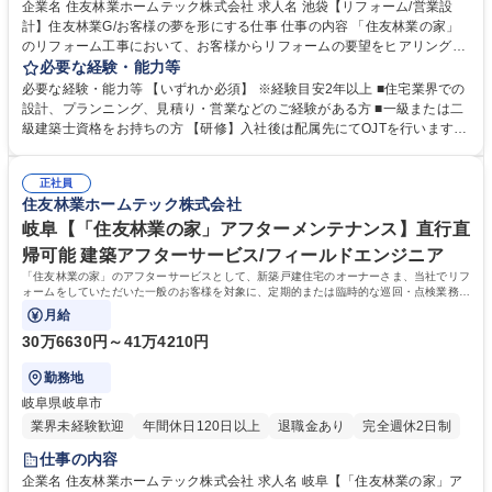
企業名 住友林業ホームテック株式会社 求人名 池袋【リフォーム/営業設
計】住友林業G/お客様の夢を形にする仕事 仕事の内容 「住友林業の家」
のリフォーム工事において、お客様からリフォームの要望をヒアリング
し、プランニングから設計、見積り、契約、工事担当者への引継ぎまでを
必要な経験・能力等
担当していただきます。 【具体的には】「住友林業の家」のオーナー様：
必要な経験・能力等 【いずれか必須】 ※経験目安2年以上 ■住宅業界での
社内の顧客データやメンテナンス担当部門からの情報を元に水回り設備の
設計、プランニング、見積り・営業などのご経験がある方 ■一級または二
交換や内装、外装などの工事を提案。すでに住友林業として取引があるた
級建築士資格をお持ちの方 【研修】入社後は配属先にてOJTを行います。
め提案がしやすく、長いお付き合いができます。 【魅力】営業から設計ま
階層別研修や職種別研修など各段階に応じた研修も充実。お客様に更に満
で担当出来る事が大きなポイントです。一貫して手掛けることで、お客様
足頂くサービスを御提供するために、人材教育にも力を入れています。
の思いを汲み取り、その解決策をプランに反映させられるため、お客様の
正社員
【キャリアパス】研修制度が整っている為、営業未経験で入社した社員
住友林業ホームテック株式会社
満足に繋がります。 募集職種 池袋【リフォーム/営業設計】住友林業G/お
も、今では当社のコアメンバーとして成長しています。実績を積み重ねれ
客様の夢を形にする仕事
ば、主任→係長から、ゆくゆくは管理職へとステップアップも可能です。
岐阜【「住友林業の家」アフターメンテナンス】直行直
学歴・資格 学歴：大学院 大学 高専 短大 専修学校 高校 語学力： 資格：
帰可能 建築アフターサービス/フィールドエンジニア
「住友林業の家」のアフターサービスとして、新築戸建住宅のオーナーさま、当社でリフ
ォームをしていただいた一般のお客様を対象に、定期的または臨時的な巡回・点検業務を
担当していただきます。
月給
30万6630円～41万4210円
勤務地
岐阜県岐阜市
業界未経験歓迎
年間休日120日以上
退職金あり
完全週休2日制
仕事の内容
企業名 住友林業ホームテック株式会社 求人名 岐阜【「住友林業の家」ア