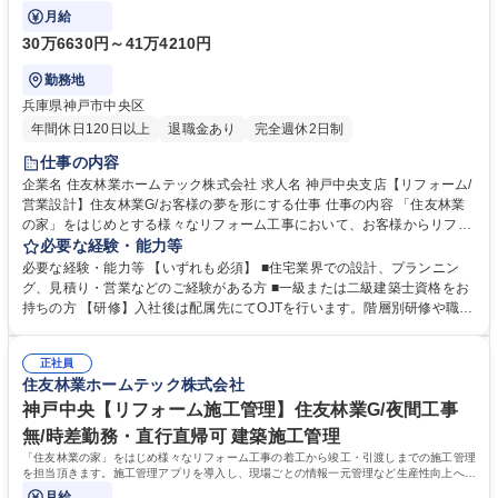
でを担当していただきます。
月給
30万6630円～41万4210円
勤務地
兵庫県神戸市中央区
年間休日120日以上
退職金あり
完全週休2日制
仕事の内容
企業名 住友林業ホームテック株式会社 求人名 神戸中央支店【リフォーム/
営業設計】住友林業G/お客様の夢を形にする仕事 仕事の内容 「住友林業
の家」をはじめとする様々なリフォーム工事において、お客様からリフォ
ームの要望をヒアリングし、プランニングから設計、見積り、契約、工事
必要な経験・能力等
担当者への引継ぎまでを担当していただきます。 【具体的には】HPやリ
必要な経験・能力等 【いずれも必須】 ■住宅業界での設計、プランニン
フォーム雑誌からのお問い合わせや住宅展示場へ来場された一般のお客様
グ、見積り・営業などのご経験がある方 ■一級または二級建築士資格をお
へ提案を行っていただきます。戸建てをメインに、間取り変更を含む大規
持ちの方 【研修】入社後は配属先にてOJTを行います。階層別研修や職種
模な案件に携われます。 【魅力】営業から設計まで担当出来る事が大きな
別研修など各段階に応じた研修も充実。お客様に更に満足頂くサービスを
ポイントです。一貫して手掛けることで、お客様の思いを汲み取り、その
御提供するために、人材教育にも力を入れています。 【キャリアパス】研
解決策をプランに反映させられるため、お客様の満足に繋がります。 募集
正社員
修制度が整っている為、営業未経験で入社した社員も、今では当社のコア
住友林業ホームテック株式会社
職種 神戸中央支店【リフォーム/営業設計】住友林業G/お客様の夢を形に
メンバーとして成長しています。実績を積み重ねれば、主任→係長から、
する仕事
ゆくゆくは管理職へとステップアップも可能です。 学歴・資格 学歴：大
神戸中央【リフォーム施工管理】住友林業G/夜間工事
学院 大学 高専 短大 専修学校 高校 語学力： 資格：
無/時差勤務・直行直帰可 建築施工管理
「住友林業の家」をはじめ様々なリフォーム工事の着工から竣工・引渡しまでの施工管理
を担当頂きます。施工管理アプリを導入し、現場ごとの情報一元管理など生産性向上への
取り組みも積極的に行っています。
月給