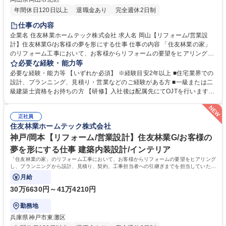
年間休日120日以上
退職金あり
完全週休2日制
仕事の内容
企業名 住友林業ホームテック株式会社 求人名 岡山【リフォーム/営業設
計】住友林業G/お客様の夢を形にする仕事 仕事の内容 「住友林業の家」
のリフォーム工事において、お客様からリフォームの要望をヒアリング
し、プランニングから設計、見積り、契約、工事担当者への引継ぎまでを
必要な経験・能力等
担当していただきます。 【具体的には】「住友林業の家」のオーナー様：
必要な経験・能力等 【いずれか必須】 ※経験目安2年以上 ■住宅業界での
社内の顧客データやメンテナンス担当部門からの情報を元に水回り設備の
設計、プランニング、見積り・営業などのご経験がある方 ■一級または二
交換や内装、外装などの工事を提案。すでに住友林業として取引があるた
級建築士資格をお持ちの方 【研修】入社後は配属先にてOJTを行います。
め提案がしやすく、長いお付き合いができます。 【魅力】営業から設計ま
階層別研修や職種別研修など各段階に応じた研修も充実。お客様に更に満
で担当出来る事が大きなポイントです。一貫して手掛けることで、お客様
足頂くサービスを御提供するために、人材教育にも力を入れています。
の思いを汲み取り、その解決策をプランに反映させられるため、お客様の
正社員
【キャリアパス】研修制度が整っている為、営業未経験で入社した社員
住友林業ホームテック株式会社
満足に繋がります。 募集職種 岡山【リフォーム/営業設計】住友林業G/お
も、今では当社のコアメンバーとして成長しています。実績を積み重ねれ
客様の夢を形にする仕事
ば、主任→係長から、ゆくゆくは管理職へとステップアップも可能です。
神戸/岡本【リフォーム/営業設計】住友林業G/お客様の
学歴・資格 学歴：大学院 大学 高専 短大 専修学校 高校 語学力： 資格：
夢を形にする仕事 建築内装設計/インテリア
「住友林業の家」のリフォーム工事において、お客様からリフォームの要望をヒアリング
し、プランニングから設計、見積り、契約、工事担当者への引継ぎまでを担当していただ
きます。
月給
30万6630円～41万4210円
勤務地
兵庫県神戸市東灘区