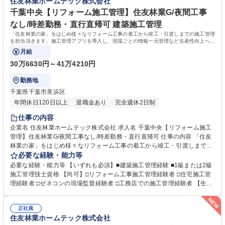
住友林業ホームテック株式会社
す。≪変更の範囲：会社の定める業務≫ 募集職種 吉祥寺【「住友林業の
す。その後も、フォロー研修や社内資格取得に向けた研修もありますの
家」アフターメンテナンス】お客様の快適な暮らしへ
で、職種未経験の方も安心して就業いただけます。 学歴・資格 学歴：大
千葉中央【リフォーム施工管理】住友林業G/夜間工事
学院 大学 高専 短大 専修学校 高校 語学力： 資格：第一種運転免許普通自
なし/時差勤務・直行直帰可 建築施工管理
動車
「住友林業の家」をはじめ様々なリフォーム工事の着工から竣工・引渡しまでの施工管理
を担当頂きます。施工管理アプリを導入し、現場ごとの情報一元管理など生産性向上への
取り組みも積極的に行っています。
月給
30万6630円～41万4210円
勤務地
千葉県千葉市美浜区
年間休日120日以上
退職金あり
完全週休2日制
仕事の内容
企業名 住友林業ホームテック株式会社 求人名 千葉中央【リフォーム施工
管理】住友林業G/夜間工事なし/時差勤務・直行直帰可 仕事の内容 「住友
林業の家」をはじめ様々なリフォーム工事の着工から竣工・引渡しまでの
施工管理を担当頂きます。施工管理アプリを導入し、現場ごとの情報一元
必要な経験・能力等
管理など生産性向上への取り組みも積極的に行っています。 【仕事の流
必要な経験・能力等 【いずれも必須】■建築施工管理経験 ■1級または2級
れ】(1)リフォームエンジニアから工事内容の引継ぎ(2)工事着工準備(予算
施工管理技士資格 【尚可】□リフォーム工事施工管理経験者 □住宅施工管
作成・工事発注手配・工程確認)(3)着工(4)工事管理(工程・安全・品質・原
理経験者 □ゼネコンの現場監督経験者 □工務店での施工管理経験者 【生産
価・顧客管理)(5)追加、変更打合せ(6)竣工、引渡し【案件】■住友林業の
性向上への取り組み】現場の生産性向上、業務効率化を目指し、施工管理
家：木造一戸建て(外装、水廻り設備の交換、内装リフォーム等小・中規
アプリ「Kizuku」を導入し、スマホやタブレットで現場毎の情報一元管理
模工事が中心)■一般物件：戸建てやマンション、店舗等(間取り変更を含む
正社員
を実施しています。（トーク機能で連絡や変更・修正内容の伝達、図面共
住友林業ホームテック株式会社
大規模な案件が中心)≪変更の範囲：会社の定める業務≫ 募集職種 千葉中
有、入退場管理、写真管理、作業報告書作成、作業完了報告など）また、