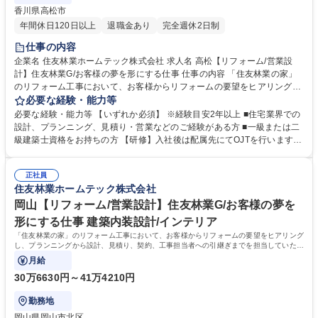
香川県高松市
年間休日120日以上
退職金あり
完全週休2日制
仕事の内容
企業名 住友林業ホームテック株式会社 求人名 高松【リフォーム/営業設
計】住友林業G/お客様の夢を形にする仕事 仕事の内容 「住友林業の家」
のリフォーム工事において、お客様からリフォームの要望をヒアリング
し、プランニングから設計、見積り、契約、工事担当者への引継ぎまでを
必要な経験・能力等
担当していただきます。 【具体的には】「住友林業の家」のオーナー様：
必要な経験・能力等 【いずれか必須】 ※経験目安2年以上 ■住宅業界での
社内の顧客データやメンテナンス担当部門からの情報を元に水回り設備の
設計、プランニング、見積り・営業などのご経験がある方 ■一級または二
交換や内装、外装などの工事を提案。すでに住友林業として取引があるた
級建築士資格をお持ちの方 【研修】入社後は配属先にてOJTを行います。
め提案がしやすく、長いお付き合いができます。 【魅力】営業から設計ま
階層別研修や職種別研修など各段階に応じた研修も充実。お客様に更に満
で担当出来る事が大きなポイントです。一貫して手掛けることで、お客様
足頂くサービスを御提供するために、人材教育にも力を入れています。
の思いを汲み取り、その解決策をプランに反映させられるため、お客様の
正社員
【キャリアパス】研修制度が整っている為、営業未経験で入社した社員
住友林業ホームテック株式会社
満足に繋がります。 募集職種 高松【リフォーム/営業設計】住友林業G/お
も、今では当社のコアメンバーとして成長しています。実績を積み重ねれ
客様の夢を形にする仕事
ば、主任→係長から、ゆくゆくは管理職へとステップアップも可能です。
岡山【リフォーム/営業設計】住友林業G/お客様の夢を
学歴・資格 学歴：大学院 大学 高専 短大 専修学校 高校 語学力： 資格：
形にする仕事 建築内装設計/インテリア
「住友林業の家」のリフォーム工事において、お客様からリフォームの要望をヒアリング
し、プランニングから設計、見積り、契約、工事担当者への引継ぎまでを担当していただ
きます。
月給
30万6630円～41万4210円
勤務地
岡山県岡山市北区