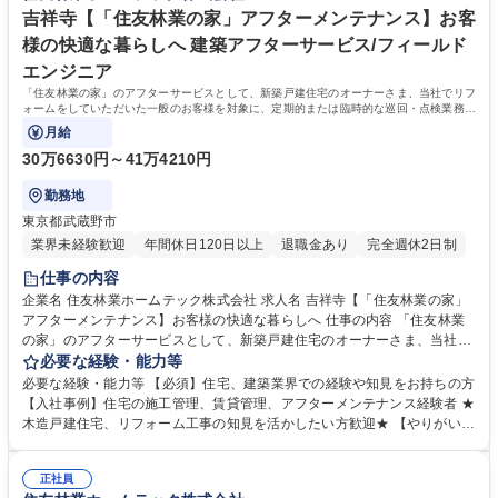
吉祥寺【「住友林業の家」アフターメンテナンス】お客
様の快適な暮らしへ 建築アフターサービス/フィールド
エンジニア
「住友林業の家」のアフターサービスとして、新築戸建住宅のオーナーさま、当社でリフ
ォームをしていただいた一般のお客様を対象に、定期的または臨時的な巡回・点検業務を
担当していただきます。
月給
30万6630円～41万4210円
勤務地
東京都武蔵野市
業界未経験歓迎
年間休日120日以上
退職金あり
完全週休2日制
仕事の内容
企業名 住友林業ホームテック株式会社 求人名 吉祥寺【「住友林業の家」
アフターメンテナンス】お客様の快適な暮らしへ 仕事の内容 「住友林業
の家」のアフターサービスとして、新築戸建住宅のオーナーさま、当社で
リフォームをしていただいた一般のお客様を対象に、定期的または臨時的
必要な経験・能力等
な巡回・点検業務を担当していただきます。 【具体的には】■定期点検：
必要な経験・能力等 【必須】住宅、建築業界での経験や知見をお持ちの方
お客様宅を訪問し、建物全体の点検を実施します(点検数：月に20～23件)
【入社事例】住宅の施工管理、賃貸管理、アフターメンテナンス経験者 ★
■臨時点検：不具合の発生時お客様からの連絡に対し、訪問のうえ点検(1
木造戸建住宅、リフォーム工事の知見を活かしたい方歓迎★ 【やりがい】
日に1～2件程度)■補修管理：工事手配から工程管理～完了確認※建設業務
お客様の抱えるお住まいのお悩みに応えながら、長期的な信頼関係をつく
は含まれず、工事作業は協力会社に依頼します。★きめ細やかに、お客様
っていくこと。そして、お客様にとって「一番身近で頼れる存在」になれ
のさまざまな相談に乗りながら家に関する悩みの解決をサポート頂きま
正社員
ることがやりがいです。 【教育制度】入社後は配属先にてOJTを行いま