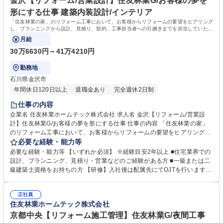
金沢【リフォーム/営業設計】住友林業G/お客様の夢を
学院 大学 高専 短大 専修学校 高校 語学力： 資格：第一種運転免許普通自
形にする仕事 建築内装設計/インテリア
動車
「住友林業の家」のリフォーム工事において、お客様からリフォームの要望をヒアリング
し、プランニングから設計、見積り、契約、工事担当者への引継ぎまでを担当していただ
きます。
月給
30万6630円～41万4210円
勤務地
石川県金沢市
年間休日120日以上
退職金あり
完全週休2日制
仕事の内容
企業名 住友林業ホームテック株式会社 求人名 金沢【リフォーム/営業設
計】住友林業G/お客様の夢を形にする仕事 仕事の内容 「住友林業の家」
のリフォーム工事において、お客様からリフォームの要望をヒアリング
し、プランニングから設計、見積り、契約、工事担当者への引継ぎまでを
必要な経験・能力等
担当していただきます。 【具体的には】「住友林業の家」のオーナー様：
必要な経験・能力等 【いずれか必須】 ※経験目安2年以上 ■住宅業界での
社内の顧客データやメンテナンス担当部門からの情報を元に水回り設備の
設計、プランニング、見積り・営業などのご経験がある方 ■一級または二
交換や内装、外装などの工事を提案。すでに住友林業として取引があるた
級建築士資格をお持ちの方 【研修】入社後は配属先にてOJTを行います。
め提案がしやすく、長いお付き合いができます。 【魅力】営業から設計ま
階層別研修や職種別研修など各段階に応じた研修も充実。お客様に更に満
で担当出来る事が大きなポイントです。一貫して手掛けることで、お客様
足頂くサービスを御提供するために、人材教育にも力を入れています。
の思いを汲み取り、その解決策をプランに反映させられるため、お客様の
正社員
【キャリアパス】研修制度が整っている為、営業未経験で入社した社員
住友林業ホームテック株式会社
満足に繋がります。 募集職種 金沢【リフォーム/営業設計】住友林業G/お
も、今では当社のコアメンバーとして成長しています。実績を積み重ねれ
客様の夢を形にする仕事
ば、主任→係長から、ゆくゆくは管理職へとステップアップも可能です。
京都中央【リフォーム施工管理】住友林業G/夜間工事