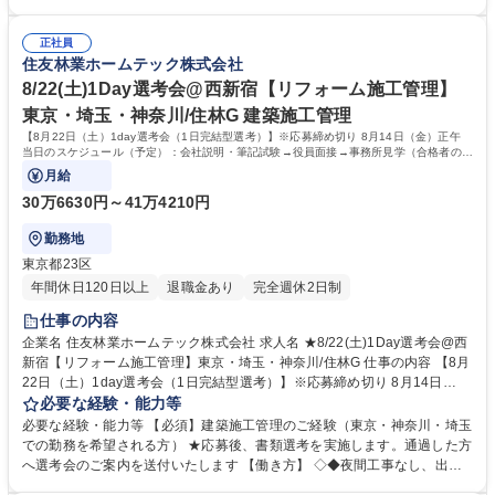
め提案がしやすく、長いお付き合いができます。 【魅力】営業から設計ま
階層別研修や職種別研修など各段階に応じた研修も充実。お客様に更に満
で担当出来る事が大きなポイントです。一貫して手掛けることで、お客様
足頂くサービスを御提供するために、人材教育にも力を入れています。
の思いを汲み取り、その解決策をプランに反映させられるため、お客様の
正社員
【キャリアパス】研修制度が整っている為、営業未経験で入社した社員
住友林業ホームテック株式会社
満足に繋がります。 募集職種 松本【リフォーム/営業設計】住友林業G/お
も、今では当社のコアメンバーとして成長しています。実績を積み重ねれ
客様の夢を形にする仕事
ば、主任→係長から、ゆくゆくは管理職へとステップアップも可能です。
8/22(土)1Day選考会@西新宿【リフォーム施工管理】
学歴・資格 学歴：大学院 大学 高専 短大 専修学校 高校 語学力： 資格：
東京・埼玉・神奈川/住林G 建築施工管理
【8月22日（土）1day選考会（1日完結型選考）】※応募締め切り 8月14日（金）正午
当日のスケジュール（予定）：会社説明・筆記試験→役員面接→事務所見学（合格者の
み）
月給
30万6630円～41万4210円
勤務地
東京都23区
年間休日120日以上
退職金あり
完全週休2日制
仕事の内容
企業名 住友林業ホームテック株式会社 求人名 ★8/22(土)1Day選考会@西
新宿【リフォーム施工管理】東京・埼玉・神奈川/住林G 仕事の内容 【8月
22日（土）1day選考会（1日完結型選考）】※応募締め切り 8月14日
（金）正午 当日のスケジュール（予定）：会社説明・筆記試験→役員面接
必要な経験・能力等
→事務所見学（合格者のみ） ～当社のリフォーム施工管理（工事管理）職
必要な経験・能力等 【必須】建築施工管理のご経験（東京・神奈川・埼玉
について～ 「住友林業の家」をはじめ様々なリフォーム工事の着工から竣
での勤務を希望される方） ★応募後、書類選考を実施します。通過した方
工・引渡しまでの施工管理を担当頂きます。 【案件】■住友林業の家：木
へ選考会のご案内を送付いたします 【働き方】 ◇◆夜間工事なし、出張
造一戸建て(外装、水廻り設備の交換、内装リフォーム等小・中規模工事
なし、時差勤務可能◆◇ ■就業時間の前後2時間単位での時差勤務が可能