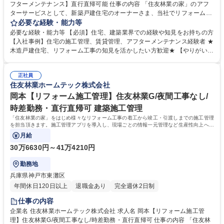
フターメンテナンス】直行直帰可能 仕事の内容 「住友林業の家」のアフ
ターサービスとして、新築戸建住宅のオーナーさま、当社でリフォームを
していただいた一般のお客様を対象に、定期的または臨時的な巡回・点検
必要な経験・能力等
業務を担当していただきます。 【具体的には】■定期点検：お客様宅を訪
必要な経験・能力等 【必須】住宅、建築業界での経験や知見をお持ちの方
問し、建物全体の点検を実施します(点検数：月に20～23件)■臨時点検：
【入社事例】住宅の施工管理、賃貸管理、アフターメンテナンス経験者 ★
不具合の発生時お客様からの連絡に対し、訪問のうえ点検(1日に1～2件程
木造戸建住宅、リフォーム工事の知見を活かしたい方歓迎★ 【やりがい】
度)■補修管理：工事手配から工程管理～完了確認※建設業務は含まれず、
お客様の抱えるお住まいのお悩みに応えながら、長期的な信頼関係をつく
工事作業は協力会社に依頼します。★きめ細やかに、お客様のさまざまな
っていくこと。そして、お客様にとって「一番身近で頼れる存在」になれ
相談に乗りながら家に関する悩みの解決をサポート頂きます。≪変更の範
正社員
ることがやりがいです。 【教育制度】入社後は配属先にてOJTを行いま
住友林業ホームテック株式会社
囲：会社の定める業務≫ 募集職種 岐阜【「住友林業の家」アフターメン
す。その後も、フォロー研修や社内資格取得に向けた研修もありますの
テナンス】直行直帰可能
で、職種未経験の方も安心して就業いただけます。 学歴・資格 学歴：大
岡本【リフォーム施工管理】住友林業G/夜間工事なし/
学院 大学 高専 短大 専修学校 高校 語学力： 資格：第一種運転免許普通自
時差勤務・直行直帰可 建築施工管理
動車
「住友林業の家」をはじめ様々なリフォーム工事の着工から竣工・引渡しまでの施工管理
を担当頂きます。施工管理アプリを導入し、現場ごとの情報一元管理など生産性向上への
取り組みも積極的に行っています。
月給
30万6630円～41万4210円
勤務地
兵庫県神戸市東灘区
年間休日120日以上
退職金あり
完全週休2日制
仕事の内容
企業名 住友林業ホームテック株式会社 求人名 岡本【リフォーム施工管
理】住友林業G/夜間工事なし/時差勤務・直行直帰可 仕事の内容 「住友林