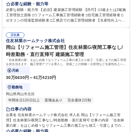
工管理を担当頂きます。施工管理アプリを導入し、現場ごとの情報一元管
必要な経験・能力等
理など生産性向上への取り組みも積極的に行っています。 【仕事の流れ】
必要な経験・能力等 【必須】建築施工管理経験 【尚可】□1級または2級施
(1)リフォームエンジニアから工事内容の引継ぎ(2)工事着工準備(予算作
工管理技士資格 □リフォーム工事施工管理経験者 □住宅施工管理経験者 □
成・工事発注手配・工程確認)(3)着工(4)工事管理(工程・安全・品質・原
ゼネコンの現場監督経験者 □工務店での施工管理経験者 【生産性向上への
価・顧客管理)(5)追加、変更打合せ(6)竣工、引渡し【案件】■住友林業の
取り組み】現場の生産性向上、業務効率化を目指し、施工管理アプリ「Ki
家：木造一戸建て(外装、水廻り設備の交換、内装リフォーム等小・中規
zuku」を導入し、スマホやタブレットで現場毎の情報一元管理を実施して
模工事が中心)■一般物件：戸建てやマンション、店舗等(間取り変更を含む
正社員
います。（トーク機能で連絡や変更・修正内容の伝達、図面共有、入退場
住友林業ホームテック株式会社
大規模な案件が中心)≪変更の範囲：会社の定める業務≫ 募集職種 横浜
管理、写真管理、作業報告書作成、作業完了報告など）また、現場カメラ
【リフォーム施工管理】住友林業G/夜間工事なし/時差勤務・直行直帰可
設置。事務所にいながら現場の状況を確認することも可能です。 学歴・資
岡山【リフォーム施工管理】住友林業G/夜間工事なし/
格 学歴：大学院 大学 高専 短大 専修学校 高校 語学力： 資格：
時差勤務・直行直帰可 建築施工管理
「住友林業の家」をはじめ様々なリフォーム工事の着工から竣工・引渡しまでの施工管理
を担当頂きます。施工管理アプリを導入し、現場ごとの情報一元管理など生産性向上への
取り組みも積極的に行っています。
月給
30万6630円～41万4210円
勤務地
岡山県岡山市北区
年間休日120日以上
退職金あり
完全週休2日制
仕事の内容
企業名 住友林業ホームテック株式会社 求人名 岡山【リフォーム施工管
理】住友林業G/夜間工事なし/時差勤務・直行直帰可 仕事の内容 「住友林
業の家」をはじめ様々なリフォーム工事の着工から竣工・引渡しまでの施
工管理を担当頂きます。施工管理アプリを導入し、現場ごとの情報一元管
必要な経験・能力等