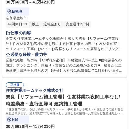
30万6630円～41万4210円
勤務地
奈良県生駒市
年間休日120日以上
退職金あり
完全週休2日制
仕事の内容
企業名 住友林業ホームテック株式会社 求人名 奈良【リフォーム/営業設
計】住友林業G/お客様の夢を形にする仕事 仕事の内容 「住友林業の家」
のリフォーム工事において、お客様からリフォームの要望をヒアリング
し、プランニングから設計、見積り、契約、工事担当者への引継ぎまでを
必要な経験・能力等
担当していただきます。 【具体的には】「住友林業の家」のオーナー様：
必要な経験・能力等 【いずれか必須】 ※経験目安2年以上 ■住宅業界での
社内の顧客データやメンテナンス担当部門からの情報を元に水回り設備の
設計、プランニング、見積り・営業などのご経験がある方 ■一級または二
交換や内装、外装などの工事を提案。すでに住友林業として取引があるた
級建築士資格をお持ちの方 【研修】入社後は配属先にてOJTを行います。
め提案がしやすく、長いお付き合いができます。 【魅力】営業から設計ま
階層別研修や職種別研修など各段階に応じた研修も充実。お客様に更に満
で担当出来る事が大きなポイントです。一貫して手掛けることで、お客様
足頂くサービスを御提供するために、人材教育にも力を入れています。
の思いを汲み取り、その解決策をプランに反映させられるため、お客様の
正社員
【キャリアパス】研修制度が整っている為、営業未経験で入社した社員
住友林業ホームテック株式会社
満足に繋がります。 募集職種 奈良【リフォーム/営業設計】住友林業G/お
も、今では当社のコアメンバーとして成長しています。実績を積み重ねれ
客様の夢を形にする仕事
ば、主任→係長から、ゆくゆくは管理職へとステップアップも可能です。
奈良【リフォーム施工管理】住友林業G/夜間工事なし/
学歴・資格 学歴：大学院 大学 高専 短大 専修学校 高校 語学力： 資格：
時差勤務・直行直帰可 建築施工管理
「住友林業の家」をはじめ様々なリフォーム工事の着工から竣工・引渡しまでの施工管理
を担当頂きます。施工管理アプリを導入し、現場ごとの情報一元管理など生産性向上への
取り組みも積極的に行っています。
月給
30万6630円～41万4210円