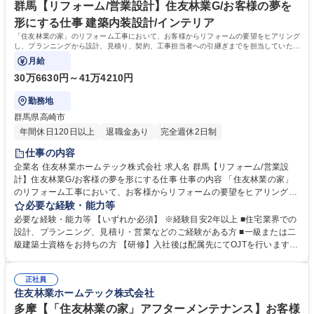
央【リフォーム施工管理】住友林業G/夜間工事なし/時差勤務・直行直帰可
現場カメラ設置。事務所にいながら現場の状況を確認することも可能で
群馬【リフォーム/営業設計】住友林業G/お客様の夢を
す。 学歴・資格 学歴：大学院 大学 高専 短大 専修学校 高校 語学力： 資
形にする仕事 建築内装設計/インテリア
格：
「住友林業の家」のリフォーム工事において、お客様からリフォームの要望をヒアリング
し、プランニングから設計、見積り、契約、工事担当者への引継ぎまでを担当していただ
きます。
月給
30万6630円～41万4210円
勤務地
群馬県高崎市
年間休日120日以上
退職金あり
完全週休2日制
仕事の内容
企業名 住友林業ホームテック株式会社 求人名 群馬【リフォーム/営業設
計】住友林業G/お客様の夢を形にする仕事 仕事の内容 「住友林業の家」
のリフォーム工事において、お客様からリフォームの要望をヒアリング
し、プランニングから設計、見積り、契約、工事担当者への引継ぎまでを
必要な経験・能力等
担当していただきます。 【具体的には】「住友林業の家」のオーナー様：
必要な経験・能力等 【いずれか必須】 ※経験目安2年以上 ■住宅業界での
社内の顧客データやメンテナンス担当部門からの情報を元に水回り設備の
設計、プランニング、見積り・営業などのご経験がある方 ■一級または二
交換や内装、外装などの工事を提案。すでに住友林業として取引があるた
級建築士資格をお持ちの方 【研修】入社後は配属先にてOJTを行います。
め提案がしやすく、長いお付き合いができます。 【魅力】営業から設計ま
階層別研修や職種別研修など各段階に応じた研修も充実。お客様に更に満
で担当出来る事が大きなポイントです。一貫して手掛けることで、お客様
足頂くサービスを御提供するために、人材教育にも力を入れています。
の思いを汲み取り、その解決策をプランに反映させられるため、お客様の
正社員
【キャリアパス】研修制度が整っている為、営業未経験で入社した社員
住友林業ホームテック株式会社
満足に繋がります。 募集職種 群馬【リフォーム/営業設計】住友林業G/お
も、今では当社のコアメンバーとして成長しています。実績を積み重ねれ
客様の夢を形にする仕事
ば、主任→係長から、ゆくゆくは管理職へとステップアップも可能です。
多摩【「住友林業の家」アフターメンテナンス】お客様