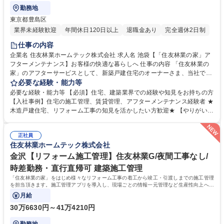
勤務地
東京都豊島区
業界未経験歓迎
年間休日120日以上
退職金あり
完全週休2日制
仕事の内容
企業名 住友林業ホームテック株式会社 求人名 池袋【「住友林業の家」ア
フターメンテナンス】お客様の快適な暮らしへ 仕事の内容 「住友林業の
家」のアフターサービスとして、新築戸建住宅のオーナーさま、当社でリ
フォームをしていただいた一般のお客様を対象に、定期的または臨時的な
必要な経験・能力等
巡回・点検業務を担当していただきます。 【具体的には】■定期点検：お
必要な経験・能力等 【必須】住宅、建築業界での経験や知見をお持ちの方
客様宅を訪問し、建物全体の点検を実施します(点検数：月に20～23件)■
【入社事例】住宅の施工管理、賃貸管理、アフターメンテナンス経験者 ★
臨時点検：不具合の発生時お客様からの連絡に対し、訪問のうえ点検(1日
木造戸建住宅、リフォーム工事の知見を活かしたい方歓迎★ 【やりがい】
に1～2件程度)■補修管理：工事手配から工程管理～完了確認※建設業務は
お客様の抱えるお住まいのお悩みに応えながら、長期的な信頼関係をつく
含まれず、工事作業は協力会社に依頼します。★きめ細やかに、お客様の
っていくこと。そして、お客様にとって「一番身近で頼れる存在」になれ
さまざまな相談に乗りながら家に関する悩みの解決をサポート頂きます。
正社員
ることがやりがいです。 【教育制度】入社後は配属先にてOJTを行いま
住友林業ホームテック株式会社
≪変更の範囲：会社の定める業務≫ 募集職種 池袋【「住友林業の家」ア
す。その後も、フォロー研修や社内資格取得に向けた研修もありますの
フターメンテナンス】お客様の快適な暮らしへ
で、職種未経験の方も安心して就業いただけます。 学歴・資格 学歴：大
金沢【リフォーム施工管理】住友林業G/夜間工事なし/
学院 大学 高専 短大 専修学校 高校 語学力： 資格：第一種運転免許普通自
時差勤務・直行直帰可 建築施工管理
動車
「住友林業の家」をはじめ様々なリフォーム工事の着工から竣工・引渡しまでの施工管理
を担当頂きます。施工管理アプリを導入し、現場ごとの情報一元管理など生産性向上への
取り組みも積極的に行っています。
月給
30万6630円～41万4210円