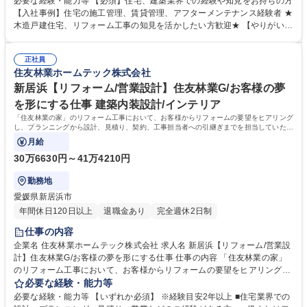
必要な経験・能力等 【必須】住宅、建築業界での経験や知見をお持ちの方
問し、建物全体の点検を実施します(点検数：月に20～23件)■臨時点検：
【入社事例】住宅の施工管理、賃貸管理、アフターメンテナンス経験者 ★
不具合の発生時お客様からの連絡に対し、訪問のうえ点検(1日に1～2件程
木造戸建住宅、リフォーム工事の知見を活かしたい方歓迎★ 【やりがい】
度)■補修管理：工事手配から工程管理～完了確認※建設業務は含まれず、
お客様の抱えるお住まいのお悩みに応えながら、長期的な信頼関係をつく
工事作業は協力会社に依頼します。★きめ細やかに、お客様のさまざまな
っていくこと。そして、お客様にとって「一番身近で頼れる存在」になれ
相談に乗りながら家に関する悩みの解決をサポート頂きます。≪変更の範
正社員
ることがやりがいです。 【教育制度】入社後は配属先にてOJTを行いま
住友林業ホームテック株式会社
囲：会社の定める業務≫ 募集職種 福山【「住友林業の家」アフターメン
す。その後も、フォロー研修や社内資格取得に向けた研修もありますの
テナンス】直行直帰可能
で、職種未経験の方も安心して就業いただけます。 学歴・資格 学歴：大
新居浜【リフォーム/営業設計】住友林業G/お客様の夢
学院 大学 高専 短大 専修学校 高校 語学力： 資格：第一種運転免許普通自
を形にする仕事 建築内装設計/インテリア
動車
「住友林業の家」のリフォーム工事において、お客様からリフォームの要望をヒアリング
し、プランニングから設計、見積り、契約、工事担当者への引継ぎまでを担当していただ
きます。
月給
30万6630円～41万4210円
勤務地
愛媛県新居浜市
年間休日120日以上
退職金あり
完全週休2日制
仕事の内容
企業名 住友林業ホームテック株式会社 求人名 新居浜【リフォーム/営業設
計】住友林業G/お客様の夢を形にする仕事 仕事の内容 「住友林業の家」
のリフォーム工事において、お客様からリフォームの要望をヒアリング
し、プランニングから設計、見積り、契約、工事担当者への引継ぎまでを
必要な経験・能力等
担当していただきます。 【具体的には】「住友林業の家」のオーナー様：
必要な経験・能力等 【いずれか必須】 ※経験目安2年以上 ■住宅業界での