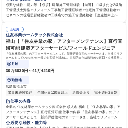
理など生産性向上への取り組みも積極的に行っています。 【仕事の流れ】
必要な経験・能力等 【必須】建築施工管理経験 【尚可】□1級または2級施
(1)リフォームエンジニアから工事内容の引継ぎ(2)工事着工準備(予算作
工管理技士資格 □リフォーム工事施工管理経験者 □住宅施工管理経験者 □
成・工事発注手配・工程確認)(3)着工(4)工事管理(工程・安全・品質・原
ゼネコンの現場監督経験者 □工務店での施工管理経験者 【生産性向上への
価・顧客管理)(5)追加、変更打合せ(6)竣工、引渡し【案件】■住友林業の
取り組み】現場の生産性向上、業務効率化を目指し、施工管理アプリ「Ki
家：木造一戸建て(外装、水廻り設備の交換、内装リフォーム等小・中規
zuku」を導入し、スマホやタブレットで現場毎の情報一元管理を実施して
模工事が中心)■一般物件：戸建てやマンション、店舗等(間取り変更を含む
正社員
います。（トーク機能で連絡や変更・修正内容の伝達、図面共有、入退場
住友林業ホームテック株式会社
大規模な案件が中心)≪変更の範囲：会社の定める業務≫ 募集職種 岡山
管理、写真管理、作業報告書作成、作業完了報告など）また、現場カメラ
【リフォーム施工管理】住友林業G/夜間工事なし/時差勤務・直行直帰可
設置。事務所にいながら現場の状況を確認することも可能です。 学歴・資
福山【「住友林業の家」アフターメンテナンス】直行直
格 学歴：大学院 大学 高専 短大 専修学校 高校 語学力： 資格：
帰可能 建築アフターサービス/フィールドエンジニア
「住友林業の家」のアフターサービスとして、新築戸建住宅のオーナーさま、当社でリフ
ォームをしていただいた一般のお客様を対象に、定期的または臨時的な巡回・点検業務を
担当していただきます。
月給
30万6630円～41万4210円
勤務地
広島県福山市
業界未経験歓迎
年間休日120日以上
退職金あり
完全週休2日制
仕事の内容
企業名 住友林業ホームテック株式会社 求人名 福山【「住友林業の家」ア
フターメンテナンス】直行直帰可能 仕事の内容 「住友林業の家」のアフ
ターサービスとして、新築戸建住宅のオーナーさま、当社でリフォームを
していただいた一般のお客様を対象に、定期的または臨時的な巡回・点検
必要な経験・能力等
業務を担当していただきます。 【具体的には】■定期点検：お客様宅を訪