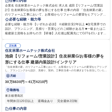
仕事の内容
企業名 住友林業ホームテック株式会社 求人名 成田【リフォーム/営業設
計】住友林業G/お客様の夢を形にする仕事 仕事の内容 「住友林業の家」
のリフォーム工事において、お客様からリフォームの要望をヒアリング
し、プランニングから設計、見積り、契約、工事担当者への引継ぎまでを
必要な経験・能力等
担当していただきます。 【具体的には】「住友林業の家」のオーナー様：
必要な経験・能力等 【いずれか必須】 ※経験目安2年以上 ■住宅業界での
社内の顧客データやメンテナンス担当部門からの情報を元に水回り設備の
設計、プランニング、見積り・営業などのご経験がある方 ■一級または二
交換や内装、外装などの工事を提案。すでに住友林業として取引があるた
級建築士資格をお持ちの方 【研修】入社後は配属先にてOJTを行います。
め提案がしやすく、長いお付き合いができます。 【魅力】営業から設計ま
階層別研修や職種別研修など各段階に応じた研修も充実。お客様に更に満
で担当出来る事が大きなポイントです。一貫して手掛けることで、お客様
足頂くサービスを御提供するために、人材教育にも力を入れています。
の思いを汲み取り、その解決策をプランに反映させられるため、お客様の
正社員
【キャリアパス】研修制度が整っている為、営業未経験で入社した社員
住友林業ホームテック株式会社
満足に繋がります。 募集職種 成田【リフォーム/営業設計】住友林業G/お
も、今では当社のコアメンバーとして成長しています。実績を積み重ねれ
客様の夢を形にする仕事
ば、主任→係長から、ゆくゆくは管理職へとステップアップも可能です。
池袋【リフォーム/営業設計】住友林業G/お客様の夢を
学歴・資格 学歴：大学院 大学 高専 短大 専修学校 高校 語学力： 資格：
形にする仕事 建築内装設計/インテリア
「住友林業の家」のリフォーム工事において、お客様からリフォームの要望をヒアリング
し、プランニングから設計、見積り、契約、工事担当者への引継ぎまでを担当していただ
きます。
月給
30万6630円～41万4210円
勤務地
東京都豊島区
年間休日120日以上
退職金あり
完全週休2日制
仕事の内容