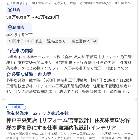
を担当頂きます。施工管理アプリを導入し、現場ごとの情報一元管理など生産性向上への
取り組みも積極的に行っています。
月給
30万6630円～41万4210円
勤務地
栃木県宇都宮市
年間休日120日以上
退職金あり
完全週休2日制
仕事の内容
企業名 住友林業ホームテック株式会社 求人名 宇都宮【リフォーム施工管
理】住友林業G/夜間工事なし/時差勤務・直行直帰可 仕事の内容 「住友林
業の家」をはじめ様々なリフォーム工事の着工から竣工・引渡しまでの施
工管理を担当頂きます。施工管理アプリを導入し、現場ごとの情報一元管
必要な経験・能力等
理など生産性向上への取り組みも積極的に行っています。 【仕事の流れ】
必要な経験・能力等 【必須】建築施工管理経験 【尚可】□1級または2級施
(1)リフォームエンジニアから工事内容の引継ぎ(2)工事着工準備(予算作
工管理技士資格 □リフォーム工事施工管理経験者 □住宅施工管理経験者 □
成・工事発注手配・工程確認)(3)着工(4)工事管理(工程・安全・品質・原
ゼネコンの現場監督経験者 □工務店での施工管理経験者 【生産性向上への
価・顧客管理)(5)追加、変更打合せ(6)竣工、引渡し【案件】■住友林業の
取り組み】現場の生産性向上、業務効率化を目指し、施工管理アプリ「Ki
家：木造一戸建て(外装、水廻り設備の交換、内装リフォーム等小・中規
zuku」を導入し、スマホやタブレットで現場毎の情報一元管理を実施して
模工事が中心)■一般物件：戸建てやマンション、店舗等(間取り変更を含む
正社員
います。（トーク機能で連絡や変更・修正内容の伝達、図面共有、入退場
住友林業ホームテック株式会社
大規模な案件が中心)≪変更の範囲：会社の定める業務≫ 募集職種 宇都宮
管理、写真管理、作業報告書作成、作業完了報告など）また、現場カメラ
【リフォーム施工管理】住友林業G/夜間工事なし/時差勤務・直行直帰可
設置。事務所にいながら現場の状況を確認することも可能です。 学歴・資
神戸中央支店【リフォーム/営業設計】住友林業G/お客
格 学歴：大学院 大学 高専 短大 専修学校 高校 語学力： 資格：
様の夢を形にする仕事 建築内装設計/インテリア
「住友林業の家」をはじめとする様々なリフォーム工事において、お客様からリフォーム
の要望をヒアリングし、プランニングから設計、見積り、契約、工事担当者への引継ぎま