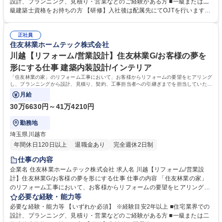
社内の顧客データやメンテナンス担当部門からの情報を元に水回り設備の
設計、プランニング、見積り・営業などのご経験がある方 ■一級または二
交換や内装、外装などの工事を提案。すでに住友林業として取引があるた
級建築士資格をお持ちの方 【研修】入社後は配属先にてOJTを行います。
め提案がしやすく、長いお付き合いができます。 【魅力】営業から設計ま
階層別研修や職種別研修など各段階に応じた研修も充実。お客様に更に満
で担当出来る事が大きなポイントです。一貫して手掛けることで、お客様
足頂くサービスを御提供するために、人材教育にも力を入れています。
の思いを汲み取り、その解決策をプランに反映させられるため、お客様の
正社員
【キャリアパス】研修制度が整っている為、営業未経験で入社した社員
住友林業ホームテック株式会社
満足に繋がります。 募集職種 新居浜【リフォーム/営業設計】住友林業G/
も、今では当社のコアメンバーとして成長しています。実績を積み重ねれ
お客様の夢を形にする仕事
ば、主任→係長から、ゆくゆくは管理職へとステップアップも可能です。
川越【リフォーム/営業設計】住友林業G/お客様の夢を
学歴・資格 学歴：大学院 大学 高専 短大 専修学校 高校 語学力： 資格：
形にする仕事 建築内装設計/インテリア
「住友林業の家」のリフォーム工事において、お客様からリフォームの要望をヒアリング
し、プランニングから設計、見積り、契約、工事担当者への引継ぎまでを担当していただ
きます。
月給
30万6630円～41万4210円
勤務地
埼玉県川越市
年間休日120日以上
退職金あり
完全週休2日制
仕事の内容
企業名 住友林業ホームテック株式会社 求人名 川越【リフォーム/営業設
計】住友林業G/お客様の夢を形にする仕事 仕事の内容 「住友林業の家」
のリフォーム工事において、お客様からリフォームの要望をヒアリング
し、プランニングから設計、見積り、契約、工事担当者への引継ぎまでを
必要な経験・能力等
担当していただきます。 【具体的には】「住友林業の家」のオーナー様：
必要な経験・能力等 【いずれか必須】 ※経験目安2年以上 ■住宅業界での
社内の顧客データやメンテナンス担当部門からの情報を元に水回り設備の
設計、プランニング、見積り・営業などのご経験がある方 ■一級または二