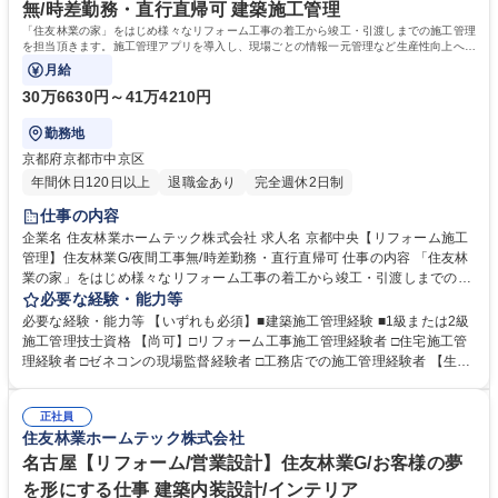
学歴・資格 学歴：大学院 大学 高専 短大 専修学校 高校 語学力： 資格：
無/時差勤務・直行直帰可 建築施工管理
「住友林業の家」をはじめ様々なリフォーム工事の着工から竣工・引渡しまでの施工管理
を担当頂きます。施工管理アプリを導入し、現場ごとの情報一元管理など生産性向上への
取り組みも積極的に行っています。
月給
30万6630円～41万4210円
勤務地
京都府京都市中京区
年間休日120日以上
退職金あり
完全週休2日制
仕事の内容
企業名 住友林業ホームテック株式会社 求人名 京都中央【リフォーム施工
管理】住友林業G/夜間工事無/時差勤務・直行直帰可 仕事の内容 「住友林
業の家」をはじめ様々なリフォーム工事の着工から竣工・引渡しまでの施
工管理を担当頂きます。施工管理アプリを導入し、現場ごとの情報一元管
必要な経験・能力等
理など生産性向上への取り組みも積極的に行っています。 【仕事の流れ】
必要な経験・能力等 【いずれも必須】■建築施工管理経験 ■1級または2級
(1)リフォームエンジニアから工事内容の引継ぎ(2)工事着工準備(予算作
施工管理技士資格 【尚可】□リフォーム工事施工管理経験者 □住宅施工管
成・工事発注手配・工程確認)(3)着工(4)工事管理(工程・安全・品質・原
理経験者 □ゼネコンの現場監督経験者 □工務店での施工管理経験者 【生産
価・顧客管理)(5)追加、変更打合せ(6)竣工、引渡し【案件】■住友林業の
性向上への取り組み】現場の生産性向上、業務効率化を目指し、施工管理
家：木造一戸建て(外装、水廻り設備の交換、内装リフォーム等小・中規
アプリ「Kizuku」を導入し、スマホやタブレットで現場毎の情報一元管理
模工事が中心)■一般物件：戸建てやマンション、店舗等(間取り変更を含む
正社員
を実施しています。（トーク機能で連絡や変更・修正内容の伝達、図面共
住友林業ホームテック株式会社
大規模な案件が中心)≪変更の範囲：会社の定める業務≫ 募集職種 京都中
有、入退場管理、写真管理、作業報告書作成、作業完了報告など）また、
央【リフォーム施工管理】住友林業G/夜間工事無/時差勤務・直行直帰可
現場カメラ設置。事務所にいながら現場の状況を確認することも可能で
名古屋【リフォーム/営業設計】住友林業G/お客様の夢
す。 学歴・資格 学歴：大学院 大学 高専 短大 専修学校 高校 語学力： 資
を形にする仕事 建築内装設計/インテリア