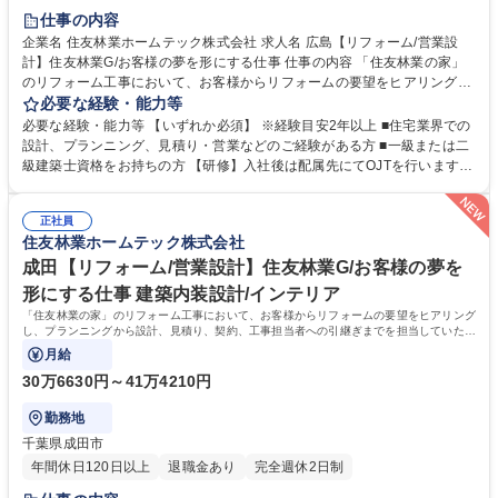
仕事の内容
企業名 住友林業ホームテック株式会社 求人名 広島【リフォーム/営業設
計】住友林業G/お客様の夢を形にする仕事 仕事の内容 「住友林業の家」
のリフォーム工事において、お客様からリフォームの要望をヒアリング
し、プランニングから設計、見積り、契約、工事担当者への引継ぎまでを
必要な経験・能力等
担当していただきます。 【具体的には】「住友林業の家」のオーナー様：
必要な経験・能力等 【いずれか必須】 ※経験目安2年以上 ■住宅業界での
社内の顧客データやメンテナンス担当部門からの情報を元に水回り設備の
設計、プランニング、見積り・営業などのご経験がある方 ■一級または二
交換や内装、外装などの工事を提案。すでに住友林業として取引があるた
級建築士資格をお持ちの方 【研修】入社後は配属先にてOJTを行います。
め提案がしやすく、長いお付き合いができます。 【魅力】営業から設計ま
階層別研修や職種別研修など各段階に応じた研修も充実。お客様に更に満
で担当出来る事が大きなポイントです。一貫して手掛けることで、お客様
足頂くサービスを御提供するために、人材教育にも力を入れています。
の思いを汲み取り、その解決策をプランに反映させられるため、お客様の
正社員
【キャリアパス】研修制度が整っている為、営業未経験で入社した社員
住友林業ホームテック株式会社
満足に繋がります。 募集職種 広島【リフォーム/営業設計】住友林業G/お
も、今では当社のコアメンバーとして成長しています。実績を積み重ねれ
客様の夢を形にする仕事
ば、主任→係長から、ゆくゆくは管理職へとステップアップも可能です。
成田【リフォーム/営業設計】住友林業G/お客様の夢を
学歴・資格 学歴：大学院 大学 高専 短大 専修学校 高校 語学力： 資格：
形にする仕事 建築内装設計/インテリア
「住友林業の家」のリフォーム工事において、お客様からリフォームの要望をヒアリング
し、プランニングから設計、見積り、契約、工事担当者への引継ぎまでを担当していただ
きます。
月給
30万6630円～41万4210円
勤務地
千葉県成田市
年間休日120日以上
退職金あり
完全週休2日制