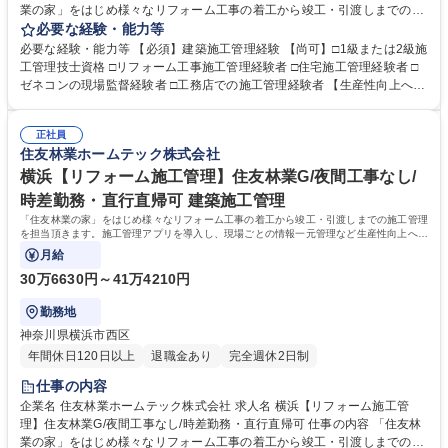
業の家」をはじめ様々なリフォーム工事の着工から竣工・引渡しまでの施
工管理を担当頂きます。施工管理アプリを導入し、現場ごとの情報一元管
必要な経験・能力等
理など生産性向上への取り組みも積極的に行っています。 【仕事の流れ】
必要な経験・能力等 【必須】建築施工管理経験 【尚可】□1級または2級施
(1)リフォームエンジニアから工事内容の引継ぎ(2)工事着工準備(予算作
工管理技士資格 □リフォーム工事施工管理経験者 □住宅施工管理経験者 □
成・工事発注手配・工程確認)(3)着工(4)工事管理(工程・安全・品質・原
ゼネコンの現場監督経験者 □工務店での施工管理経験者 【生産性向上への
価・顧客管理)(5)追加、変更打合せ(6)竣工、引渡し【案件】■住友林業の
取り組み】現場の生産性向上、業務効率化を目指し、施工管理アプリ「Ki
家：木造一戸建て(外装、水廻り設備の交換、内装リフォーム等小・中規
zuku」を導入し、スマホやタブレットで現場毎の情報一元管理を実施して
模工事が中心)■一般物件：戸建てやマンション、店舗等(間取り変更を含む
正社員
います。（トーク機能で連絡や変更・修正内容の伝達、図面共有、入退場
住友林業ホームテック株式会社
大規模な案件が中心)≪変更の範囲：会社の定める業務≫ 募集職種 岡本
管理、写真管理、作業報告書作成、作業完了報告など）また、現場カメラ
【リフォーム施工管理】住友林業G/夜間工事なし/時差勤務・直行直帰可
設置。事務所にいながら現場の状況を確認することも可能です。 学歴・資
横浜【リフォーム施工管理】住友林業G/夜間工事なし/
格 学歴：大学院 大学 高専 短大 専修学校 高校 語学力： 資格：
時差勤務・直行直帰可 建築施工管理
「住友林業の家」をはじめ様々なリフォーム工事の着工から竣工・引渡しまでの施工管理
を担当頂きます。施工管理アプリを導入し、現場ごとの情報一元管理など生産性向上への
取り組みも積極的に行っています。
月給
30万6630円～41万4210円
勤務地
神奈川県横浜市西区
年間休日120日以上
退職金あり
完全週休2日制
仕事の内容
企業名 住友林業ホームテック株式会社 求人名 横浜【リフォーム施工管
理】住友林業G/夜間工事なし/時差勤務・直行直帰可 仕事の内容 「住友林
業の家」をはじめ様々なリフォーム工事の着工から竣工・引渡しまでの施