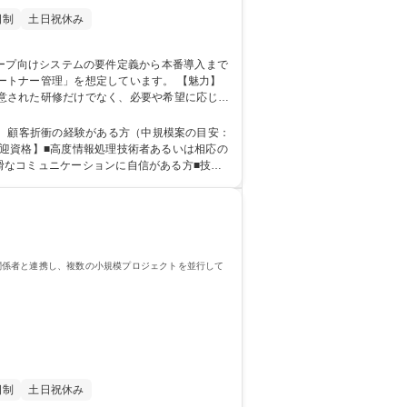
日制
土日祝休み
管理」を想定しています。 【魅力】
意された研修だけでなく、必要や希望に応じて
格取得の実績があります。 【やりがい】味の
実◎
験、顧客折衝の経験がある方（中規模案の目安：
円滑なコミュニケーションに自信がある方■技術
関係者と連携し、複数の小規模プロジェクトを並行して
日制
土日祝休み