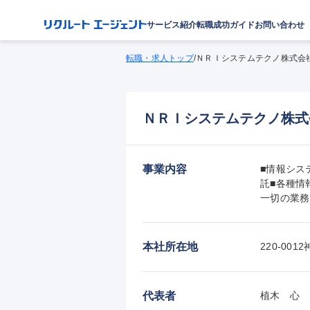
サービス紹介
転職成功ガイド
お問い合わせ
転職・求人トップ
/
ＮＲＩシステムテクノ株式会
ＮＲＩシステムテクノ株式
事業内容
■情報シス
託■各種情
一切の業務
本社所在地
220-0
代表者
植木　心