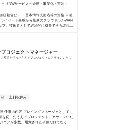
・自社NWサービスの企画・事業化・実装・イ
験含む） ・基本情報技術者等の資格 ▽魅
イベート基盤から最新のクラウド/SD-WAN
アップ、技術者として継続的に成長できる環境。
 語学力： 資格：
ープンプロジェクトマネージャー
・ご希望を伺ったうえでプロジェクトにアサインいたし
日制
土日祝休み
望を伺ったうえでプロジェクトにアサインいた
ネスアナリストの資格取得の実績があります。