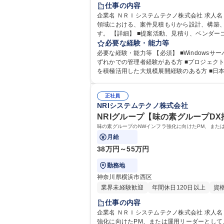
仕事の内容
企業名 ＮＲＩシステムテクノ株式会社 求人名 【デジタルワークプレイスエンジニア(PM/PL)】NRIグループの安定基盤 仕事の内容 味の素グループのデジタルワークプレイス
領域における、案件見積もりから設計、構築
す。 【詳細】 ■提案活動、見積り、ベンダーコントロール、PJマネジメント（要員、進捗、予算等）、設計・構築 ■Entra ID・Active Directory運用、ゼロトラストに向けた
認証基盤活用の高度化 ■自社投資案件の企画、請負構
必要な経験・能力等
募集職種 【デジタルワークプレイスエンジニア(
必要な経験・能力等 【必須】 ■Windowsサーバ
ずれかでの管理者経験がある方 ■プロジェクトマネージャ経験、および顧客折衝の経験がある方 【歓迎】■PowerShell 7, Python等での開発経験のある方 ■AutopilotやIntune
を積極活用した大規模展開経験のある方 ■日
ョンです。後進育成そして自らもスキルアップとマネジメントの両輪で成長を描けます。 学歴
術者 プロジェクトマネージャ Project Managemen
正社員
NRIシステムテクノ株式会社
NRIグループ【味の素グループDX
味の素グループのNWインフラ強化に向けたPM、また
月給
38万円～55万円
勤務地
神奈川県横浜市西区
業界未経験歓迎
年間休日120日以上
資
仕事の内容
企業名 ＮＲＩシステムテクノ株式会社 求人名 NRIグループ【味の素グループDX推進/ネットワークエンジニア】AWS/ゼロトラスト 仕事の内容 味の素グループのNWインフラ
強化に向けたPM、または運用リーダーとして