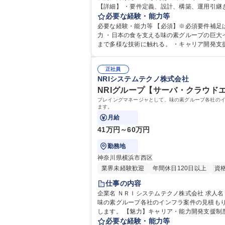
【詳細】 ・要件定義、設計、構築、運用引継
ンシデント対応 ・ゼロトラスト、SD-WAN、クラウドNW（AW
必要な経験・能力等
進/ネットワークエンジニア】AWS/ゼロトラ
必要な経験・能力等 【必須】※必須要件補足は
力 ・日本の食を支える味の素グループの巨大
まで多様な技術に触れる。 ・キャリア開発支
正社員
NRIシステムテクノ株式会社
NRIグループ【サーバ・クラウドエン
プレイングマネージャとして、味の素グループ各社の
ます。
月給
41万円～60万円
勤務地
神奈川県横浜市西区
業界未経験歓迎
年間休日120日以上
資
仕事の内容
企業名 ＮＲＩシステムテクノ株式会社 求人名 NRIグループ【サーバ・クラウドエンジニア(PM/PLクラス)】福利厚生◎/年休123日 仕事の内容 プレイングマネージャとして、
味の素グループ各社のインフラ案件の見積も
します。 【魅力】キャリア・能力開発支援制度や研修・資格取得サポート制度が整っており、自ら学ぼうという姿勢を持つエンジニアが多数。用意された研修だけでなく、
必要や希望に応じて外部研修や資格取得を積
必要な経験・能力等