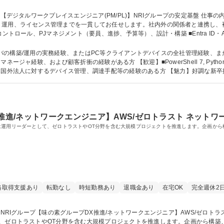
、運用、ライセンス管理までを一貫してお任せします。社内外の関係者と連携し、
築案件の提案～運用 ■Intune等を用いたデバイス管理やMicrosoft 365環境の
PM/PL)】NRIグループの安定基盤
の構築/運用の実務経験、またはPC等クライアントデバイスの全社管理経験、またはEntraI
本国外法人に対するデバイス管理、調達手配等の経験のある方 【魅力】好調な新
・資格 学歴：大学院 大学 高専 短大 専修学校 高校 語学力： 資格：応用情報技
t Professional
推進/ネットワークエンジニア】AWS/ゼロトラスト ネットワ
は運用リーダーとして、ゼロトラストやOT分野を含む大規模プロジェクトを推進します。企画か
格取得支援あり
転勤なし
時短勤務あり
退職金あり
在宅OK
完全週休2
、ゼロトラストやOT分野を含む大規模プロジェクトを推進します。企画から構築