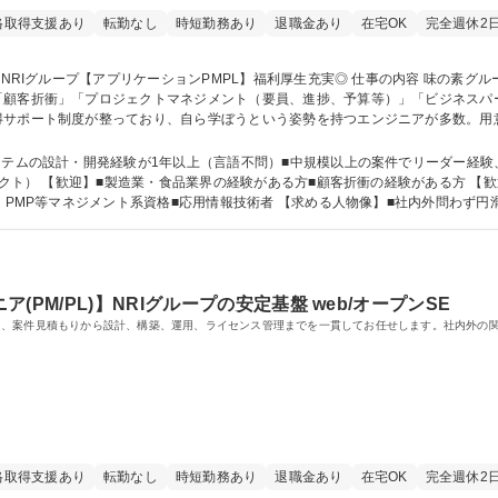
格取得支援あり
転勤なし
時短勤務あり
退職金あり
在宅OK
完全週休2
客折衝」「プロジェクトマネジメント（要員、進捗、予算等）」「ビジネスパートナー
得サポート制度が整っており、自ら学ぼうという姿勢を持つエンジニアが多数。用
。技術に関するものだけでなくマネジメント研修の受講やビジネスアナリストの資
素グループの情報システムに関連する業務全体に携われます。 募集職種 NRIグループ【アプリケーションPMPL】福利厚生充
ステムの設計・開発経験が1年以上（言語不問）■中規模以上の案件でリーダー経
理技術者あるいは相応の
・PMP等マネジメント系資格■応用情報技術者 【求める人物像】■社内外問わず
専修学校 高校 語学力： 資格：基本情報技術者 応用情報技術
PM/PL)】NRIグループの安定基盤 web/オープンSE
る、案件見積もりから設計、構築、運用、ライセンス管理までを一貫してお任せします。社内外の
格取得支援あり
転勤なし
時短勤務あり
退職金あり
在宅OK
完全週休2