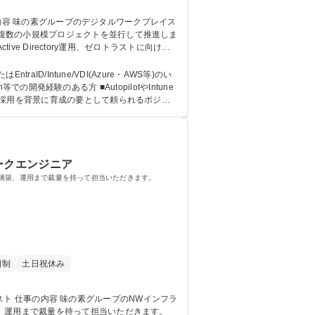
複数の小規模プロジェクトを並行して推進しま
整備 ■新規技術（Copilot等）の検証・導入
D/Intune/VDI(Azure・AWS等)のい
卒採用を背景に育成の要として頼られるポジシ
ークエンジニア
ら構築、運用まで裁量を持って担当いただきます。
日制
土日祝休み
、運用まで裁量を持って担当いただきます。