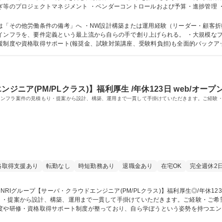
ぎ等のプロジェクトマネジメント ・ベンダーコントロールおよび予算・進捗管理 
S/Azure）等の導入 ・EOL対応やリプレイス計画の立案・提案 募集職種 NRIグループ【味の素グループDX推
スト
「その他労働条件の備考」へ ・NW設計構築または運用経験（リーダー・顧客折衝経
インフラを、要件定義という最上流から自らの手で創り上げられる。 ・大規模なプラ
援制度や資格取得サポート(報奨金、試験対策講座、受験料負担)も全面的バック
・野村総合研究所グループ、味の素グループとの人材交流あり。 学歴・資格 学歴：大学院 大学 高専 短大 専修学校 高校
ジニア(PM/PLクラス)】福利厚生 /年休123日 web/オ
インフラ案件の見積もり・提案から設計、構築、運用まで一貫して手掛けていただきます。ご経験
格取得支援あり
転勤なし
時短勤務あり
退職金あり
在宅OK
完全週休2
り・提案から設計、構築、運用まで一貫して手掛けていただきます。ご経験・ご希
極的に行っています。技術に関するものだけでなくマネジメント研修の受講やビジ