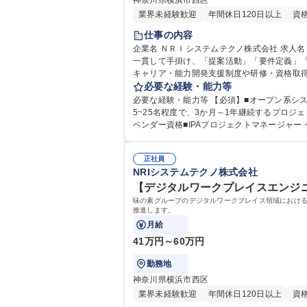
神奈川県横浜市西区
業界未経験歓迎
年間休日120日以上
資
仕事の内容
企業名 ＮＲＩシステムテクノ株式会社 求人名 NRIグループ【アプリケーションPMPL】福利厚生充実◎ 仕事の内容 味の素グループ向けシステムの要件定義から本番導入まで
一貫して手掛け、「提案活動」「要件定義」「顧
キャリア・能力開発支援制度や研修・資格取
外部研修や資格取得を積極的に行っています
必要な経験・能力等
必要な経験・能力等 【必須】■オープン系シ
5~25名程度で、3か月～1年継続するプロジェクト） 【歓迎】■製造業・食品業界の経験がある方■顧客折衝の経験がある方 【歓迎資格】■高度情報処
ベンダー資格■IPAプロジェクトマネージャー
を常にキャッチアップしていく探究心と意欲のある方■協調性のある方 学歴・資格 学歴：大学院 大学 高専 短大 
者
正社員
NRIシステムテクノ株式会社
【デジタルワークプレイスエンジニア(
味の素グループのデジタルワークプレイス領域におけ
推進します。
月給
41万円～60万円
勤務地
神奈川県横浜市西区
業界未経験歓迎
年間休日120日以上
資