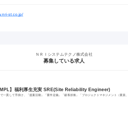
.nri-st.co.jp/
ＮＲＩシステムテクノ株式会社
募集している求人
厚生充実 SRE(Site Reliability Engineer)
まで一貫して手掛け、「提案活動」「要件定義」「顧客折衝」「プロジェクトマネジメント（要員