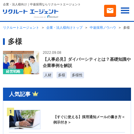
企業・法人様向け｜中途採用ならリクルートエージェント
リクルートエージェント
>
企業・法人様向けトップ
>
中途採用ノウハウ
>
多様
多様
2022.09.08
【人事必見】ダイバーシティとは？基礎知識や
企業事例を解説
経営戦略
人材
多様
多様性
人気記事
【すぐに使える】採用通知メールの書き方＜
例示付き＞