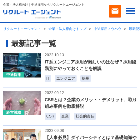
企業・法人様向け｜中途採用ならリクルートエージェント
リクルートエージェント
>
企業・法人様向けトップ
>
中途採用ノウハウ
>
最新記
最新記事一覧
2022.10.13
IT系エンジニア採用が難しいのはなぜ？採用段
階別にやっておくことを解説
中途採用
IT
エンジニア
採用
2022.09.12
CSRとは？企業のメリット・デメリット、取り
組み事例を徹底解説
経営戦略
CSR
企業
社会的責任
2022.09.08
【人事必見】ダイバーシティとは？基礎知識や