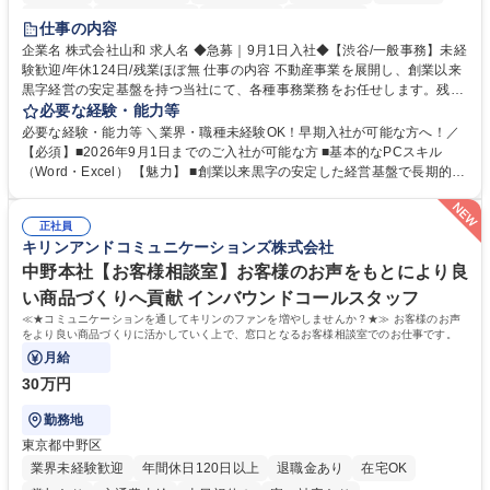
育休あり
完全週休2日制
交通費支給
土日祝休み
仕事の内容
企業名 株式会社山和 求人名 ◆急募｜9月1日入社◆【渋谷/一般事務】未経
験歓迎/年休124日/残業ほぼ無 仕事の内容 不動産事業を展開し、創業以来
黒字経営の安定基盤を持つ当社にて、各種事務業務をお任せします。残業
がほぼ発生せず、連続した日程の有給取得が可能なため、WLBを整えたい
必要な経験・能力等
方にお勧めの環境です！ 入社後はOJTを通じて丁寧に研修を行いますの
必要な経験・能力等 ＼業界・職種未経験OK！早期入社が可能な方へ！／
で、事務未経験の方でも安心して臨むことができます。 【業務詳細】■電
【必須】■2026年9月1日までのご入社が可能な方 ■基本的なPCスキル
話・来客対応 ■物件の鍵や社内の備品管理 ■データ入力や書類作成 ■契約
（Word・Excel） 【魅力】 ■創業以来黒字の安定した経営基盤で長期的に
書などのファイリング ■郵送物の仕訳・発送 など 募集職種 ◆急募｜9月1
安心して働ける環境 ■残業ほぼなしで働きやすさ抜群、プライベートとの
日入社◆【渋谷/一般事務】未経験歓迎/年休124日/残業ほぼ無
両立が可能 ■有給取得を積極的に推奨、年間10日程度の取得実績 ■1ヶ月
正社員
のOJTで業務を習得可能、未経験でもしっかりサポート 学歴・資格 学
キリンアンドコミュニケーションズ株式会社
歴：大学院 大学 高専 短大 語学力： 資格：
中野本社【お客様相談室】お客様のお声をもとにより良
い商品づくりへ貢献 インバウンドコールスタッフ
≪★コミュニケーションを通してキリンのファンを増やしませんか？★≫ お客様のお声
をより良い商品づくりに活かしていく上で、窓口となるお客様相談室でのお仕事です。
月給
30万円
勤務地
東京都中野区
業界未経験歓迎
年間休日120日以上
退職金あり
在宅OK