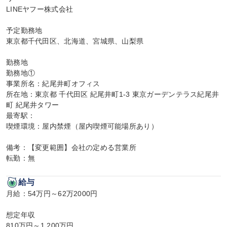
LINEヤフー株式会社

予定勤務地

東京都千代田区、北海道、宮城県、山梨県

勤務地

勤務地①

事業所名：紀尾井町オフィス

所在地：東京都 千代田区 紀尾井町1-3 東京ガーデンテラス紀尾井
町 紀尾井タワー

最寄駅：

喫煙環境：屋内禁煙（屋内喫煙可能場所あり）

備考：【変更範囲】会社の定める営業所

転勤：無
給与
月給：54万円～62万2000円

想定年収

810万円～1,200万円
