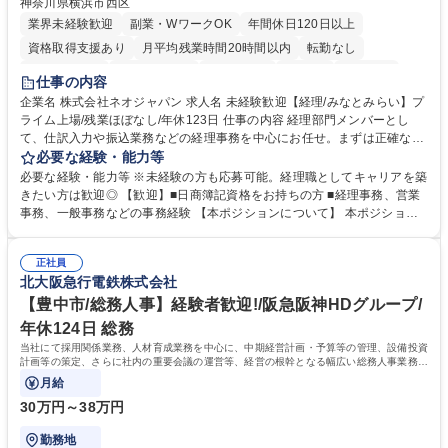
神奈川県横浜市西区
業界未経験歓迎
副業・WワークOK
年間休日120日以上
資格取得支援あり
月平均残業時間20時間以内
転勤なし
未経験者歓迎
時短勤務あり
退職金あり
在宅OK
賞与あり
仕事の内容
完全週休2日制
交通費支給
駅近5分以内
土日祝休み
服装自由
企業名 株式会社ネオジャパン 求人名 未経験歓迎【経理/みなとみらい】プ
ライム上場/残業ほぼなし/年休123日 仕事の内容 経理部門メンバーとし
寮・社宅あり
て、仕訳入力や振込業務などの経理事務を中心にお任せ。まずは正確な入
力・確認業務からスタートし、既存メンバーと一緒に業務を進めながら段
必要な経験・能力等
階的に経理知識を身につけていただきます。 【具体的には】 ■社内稟議に
必要な経験・能力等 ※未経験の方も応募可能。経理職としてキャリアを築
基づく仕訳入力 ■月末の振込業務 ■明細作成 ■伝票処理、記帳業務 ■既存
きたい方は歓迎◎ 【歓迎】■日商簿記資格をお持ちの方 ■経理事務、営業
メンバーの業務サポート 【将来的には】 ■月次決算補助 ■四半期・年次決
事務、一般事務などの事務経験 【本ポジションについて】 本ポジション
算補助 ■有価証券報告書など開示資料作成補助 ■海外子会社を含む連結決
の魅力は、プライム上場企業の経理部門で、未経験から経理キャリアをス
算補助 ※3～5年程度を目安に、徐々に決算業務へ業務範囲を広げていく
タートできる点です。まずは仕訳入力や振込業務など基礎的な業務から担
想定です。 募集職種 未経験歓迎【経理/みなとみらい】プライム上場/残業
正社員
当し、3～5年をかけて月次決算・四半期決算・開示資料作成補助などへス
北大阪急行電鉄株式会社
ほぼなし/年休123日
テップアップできます。また、残業は通常月ほぼなく、決算月でも10時間
未満のため、無理なく経理として専門性を身につけられる環境です。 学
【豊中市/総務人事】経験者歓迎!/阪急阪神HDグループ/
歴・資格 学歴：大学院 大学 高専 短大 専修学校 高校 語学力： 資格：日商
年休124日 総務
簿記検定1級 日商簿記検定2級
当社にて採用関係業務、人材育成業務を中心に、中期経営計画・予算等の管理、設備投資
計画等の策定、さらに社内の重要会議の運営等、経営の根幹となる幅広い総務人事業務全
般を担当していただきます。
月給
30万円～38万円
勤務地