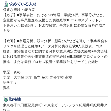
求めている人材
必要な経験・能力等

【必須】■事業会社におけるKPI管理、業績分析、事業分析など、
定量面から事業推進を支援した実務経験■Excelやスプレッドシー
トを用いた数値分析、および経営、事業判断に必要な資料作成ス
キル

【歓迎】■市場分析、競合分析、顧客分析などを通じて事業機会や
リスクを整理した経験■データ分析の実務経験■人員投資、コスト
投資、施策投資などに関する分析や意思決定支援の経験■事業会社
における事業企画や事業推進の実務経験■組織横断プロジェクトの
推進、または業務プロセス改善・業務設計をリードした経験

学歴・資格

学歴：大学院 大学 高専 短大 専修学校 高校

語学力：

資格：
勤務地
東京都千代田区紀尾井町1-3東京ガーデンテラス紀尾井町紀尾井タ
ワー
