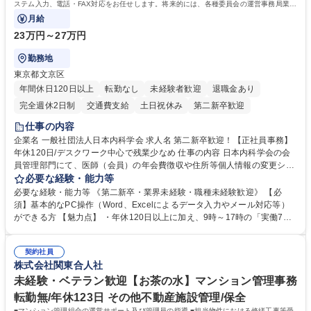
ステム入力、電話・FAX対応をお任せします。将来的には、各種委員会の運営事務局業務
などにも幅広く携わっていただきます。
月給
23万円～27万円
勤務地
東京都文京区
年間休日120日以上
転勤なし
未経験者歓迎
退職金あり
完全週休2日制
交通費支給
土日祝休み
第二新卒歓迎
仕事の内容
企業名 一般社団法人日本内科学会 求人名 第二新卒歓迎！【正社員事務】
年休120日/デスクワーク中心で残業少なめ 仕事の内容 日本内科学会の会
員管理部門にて、医師（会員）の年会費徴収や住所等個人情報の変更シス
テム入力、電話・FAX対応をお任せします。将来的には、各種委員会の運
必要な経験・能力等
営事務局業務などにも幅広く携わっていただきます。 【会員管理・データ
必要な経験・能力等 《第二新卒・業界未経験・職種未経験歓迎》 【必
入力業務】 ・医師（会員）の住所変更、個人情報のシステム登録・更新
須】基本的なPC操作（Word、Excelによるデータ入力やメール対応等）
・年会費の徴収管理や入金データの照合確認 【問い合わせ対応】 ・会員
ができる方 【魅力点】 ・年休120日以上に加え、9時～17時の「実働7時
（医師）からの電話、FAX、ネット申請に伴う相談受付 ・複雑な案件のへ
間勤務」で残業も少なくワークライフバランスは抜群です。 【将来的な業
のエスカレーション・連携対応 募集職種 第二新卒歓迎！【正社員事務】
務（各種委員会運営）】 ・学会内における各種委員会のスケジュール調
年休120日/デスクワーク中心で残業少なめ
契約社員
整、資料作成、当日の運営サポート 学歴・資格 学歴：大学院 大学 語学
株式会社関東合人社
力： 資格：
未経験・ベテラン歓迎【お茶の水】マンション管理事務
転勤無/年休123日 その他不動産施設管理/保全
■マンション管理組合の運営サポート及び管理員の指導 ■担当物件における修繕工事等受