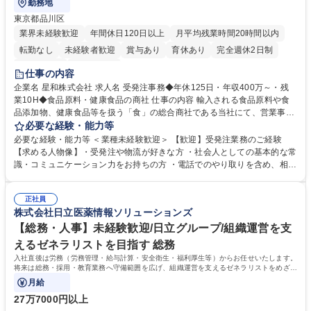
勤務地
東京都品川区
業界未経験歓迎
年間休日120日以上
月平均残業時間20時間以内
転勤なし
未経験者歓迎
賞与あり
育休あり
完全週休2日制
交通費支給
土日祝休み
仕事の内容
企業名 星和株式会社 求人名 受発注事務◆年休125日・年収400万～・残
業10H◆食品原料・健康食品の商社 仕事の内容 輸入される食品原料や食
品添加物、健康食品等を扱う「食」の総合商社である当社にて、営業事務
として営業サポートや書類作成、データ入力、電話対応などの業務をお任
必要な経験・能力等
せします。 ・受注／出荷指示／売上管理／仕入管理／在庫管理／お客様や
必要な経験・能力等 ＜業種未経験歓迎＞ 【歓迎】受発注業務のご経験
倉庫と電話確認など、販売に関わる事務、営業サポートをお願いします。
【求める人物像】・受発注や物流が好きな方 ・社会人としての基本的な常
・入社後は商品について覚えることから始め、先輩社員OJTと共に業務を
識・コミュニケーション力をお持ちの方 ・電話でのやり取りを含め、相手
進めて頂きます。未経験から始めた方も多数活躍中です。 [業務内容の変
の要件を正しく理解し対応できる方 ・数量・在庫・出荷数などの数値を正
更の範囲:会社の定める業務] 募集職種 受発注事務◆年休125日・年収400
確に扱う業務に抵抗がない方 ・PCを業務で日常的に使用しており、四則
万～・残業10H◆食品原料・健康食品の商社
正社員
演算ができる方 ・業務ルールや指示を理解し、行動できる方 学歴・資格
株式会社日立医薬情報ソリューションズ
学歴：大学院 大学 短大 語学力： 資格：
【総務・人事】未経験歓迎/日立グループ/組織運営を支
えるゼネラリストを目指す 総務
入社直後は労務（労務管理・給与計算・安全衛生・福利厚生等）からお任せいたします。
将来は総務・採用・教育業務へ守備範囲を広げ、組織運営を支えるゼネラリストをめざせ
ます。
月給
27万7000円以上