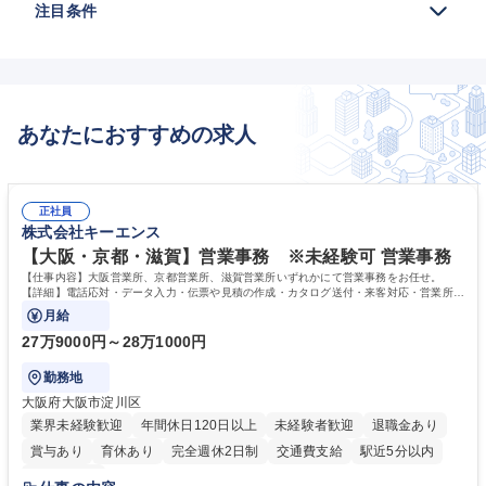
注目条件
あなたにおすすめの求人
正社員
株式会社キーエンス
【大阪・京都・滋賀】営業事務 ※未経験可 営業事務
【仕事内容】大阪営業所、京都営業所、滋賀営業所いずれかにて営業事務をお任せ。
【詳細】電話応対・データ入力・伝票や見積の作成・カタログ送付・来客対応・営業所内
で発生する事務業務や業務改善をお任せ。
月給
27万9000円～28万1000円
勤務地
大阪府大阪市淀川区
業界未経験歓迎
年間休日120日以上
未経験者歓迎
退職金あり
賞与あり
育休あり
完全週休2日制
交通費支給
駅近5分以内
土日祝休み