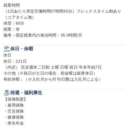
就業時間

（1日あたり所定労働時間07時間45分）フレックスタイム制あり
（コアタイム無）

休憩：60分

残業：有

備考：固定残業代の相当時間：35.0時間/月
休日・休暇
休日

休日：121日

（内訳） 完全週休二日制 土曜 日曜 祝日 年末年始7日

その他（※祝日が土日の場合、前金曜は振替休日）

有給休暇：（※入社月から付与/日数は入社月による）
待遇・福利厚生
【保険制度】

・雇用保険

・労災保険

・健康保険

・厚生年金
