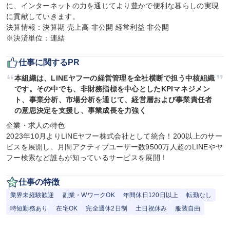
に、インターネットの力を通じてより豊かで便利な暮らしの実現
に貢献していきます。

決算情報：決算期 売上高 非公開 経常利益 非公開

※決済単位：連結
仕事に関するPR
本組織は、LINEヤフーの経営管理を全社横断で担う中核組織
です。その中でも、非財務指標を中心としたKPIマネジメン
ト、事業分析、市場分析を通じて、経営層および事業責任者
の意思決定を支援し、事業成長を力強く
企業・求人の特色

2023年10月よりLINEヤフー株式会社として統合！200以上のサー
ビスを展開し、月間アクティブユーザー数9500万人超のLINEやヤ
フー検索など誰もが知っているサービスを展開！
仕事の特徴
業界未経験歓迎
副業・WワークOK
年間休日120日以上
転勤なし
時短勤務あり
在宅OK
完全週休2日制
土日祝休み
服装自由