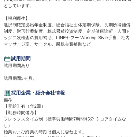
としています。

【福利厚生】

選択制確定拠出年金制度、総合福祉団体定期保険、長期所得補償
制度、財形貯蓄制度、株式累積投資制度、定期健康診断・人間ド
ッグ二次検査の費用補助、LINEヤフー Working Style手当、社内
マッサージ室、サークル、懇親会費補助など
試用期間
試用期間あり

試用期間3ヶ月。
採用企業・紹介会社情報
備考

【昇給】有（年2回）

【勤務時間備考】

フレックスタイム制（標準労働時間7時間45分 ※コアタイムな
し）

始業および終業の時刻は個人に委ねます。
