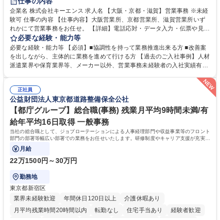
仕事の内容
企業名 株式会社キーエンス 求人名 【大阪・京都・滋賀】営業事務 ※未経
験可 仕事の内容 【仕事内容】大阪営業所、京都営業所、滋賀営業所いず
れかにて営業事務をお任せ。 【詳細】電話応対・データ入力・伝票や見積
の作成・カタログ送付・来客対応・営業所内で発生する事務業務や業務改
必要な経験・能力等
善をお任せ。 【教育制度】ご入社後、育成担当とペアになりながらOJTに
必要な経験・能力等 【必須】■協調性を持って業務推進出来る方 ■改善案
て業務を覚えていただくことが可能です。業務システムがきちんと構築さ
を出しながら、主体的に業務を進めて行ける方 【過去のご入社事例】人材
れているため、スムーズに仕事に慣れることができる環境です。また、
派遣業界や保育業界等、メーカー以外、営業事務未経験者の入社実績有
「チームで成果を出す文化」があり、良いやり方を積極的に共有しながら
【当社の事務職について】単なる事務ではなく主体性を発揮したサポート
常に改善を目指す風土のため、安心して業務に取り組んでいただけます。
により、キーエンスの付加価値向上に貢献します。ベースの定型業務に加
募集職種 【大阪・京都・滋賀】営業事務 ※未経験可
正社員
えて、お客様や社員の状況に合わせ、能動的なサポート、改善の動きも期
公益財団法人東京都道路整備保全公社
待され。組織を支えるスペシャリストとして、チームに貢献し、結果的に
社員から頼られる存在になることができます。平均19:30の退勤以降の業
【都庁グループ】総合職(事務) 残業月平均9時間未満/有
務の持ち帰りも禁止されており、メリハリのある働き方となります。 学
給年平均16日取得 一般事務
歴・資格 学歴：大学院 大学 高専 短大 語学力： 資格：
当社の総合職として、ジョブローテーションによる人事経理部門や収益事業等のフロント
部門の部署等幅広い部署での業務をお任せいたします。研修制度やキャリア支援が充実し
ております！ ※下記業務詳細
月給
22万1500円～30万円
勤務地
東京都新宿区
業界未経験歓迎
年間休日120日以上
介護休暇あり
月平均残業時間20時間以内
転勤なし
住宅手当あり
経験者歓迎