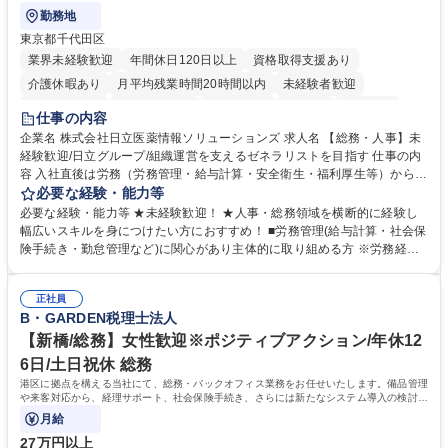
勤務地
東京都千代田区
業界未経験歓迎
年間休日120日以上
資格取得支援あり
介護休暇あり
月平均残業時間20時間以内
未経験者歓迎
住宅手当あり
時短勤務あり
退職金あり
在宅OK
賞与あり
仕事の内容
育休あり
完全週休2日制
交通費支給
土日祝休み
寮・社宅あり
企業名 株式会社日立医薬情報ソリューションズ 求人名 【総務・人事】未
経験歓迎/日立グループ/組織運営を支えるゼネラリストを目指す 仕事の内
容 入社直後は労務（労務管理・給与計算・安全衛生・福利厚生等）からお
任せいたします。将来は総務・採用・教育業務へ守備範囲を広げ、組織運
必要な経験・能力等
営を支えるゼネラリストをめざせます。 ・初期業務：労働時間管理、給与
必要な経験・能力等 ★未経験歓迎！ ★人事・総務領域を横断的に経験し
計算、社会保険対応、福利厚生管理、安全衛生、健康経営推進等をお任せ
幅広いスキルを身につけたい方におすすめ！ ■労務管理(給与計算・社会保
します。ご経験に応じて、休職者管理など、幅広く経験を積んでいただき
険手続き・勤怠管理など)に関心があり主体的に取り組める方 ※労務経験
ます。 ・将来的な広がり：総務・採用・教育・税務対応・経営企画等。
者は早期にご活躍いただけます。 ■チームで仕事を推進できる方■将来は
★メンバーがマンツーマンで丁寧に教えるため、ご経験が浅くても安心！
マネジメント職として活躍したい 【尚可】■人事、労務、採用、教育業務
幅広く経験を積みたい意欲がある方に最適な環境です。 募集職種 【総
正社員
のご経験 ■労務管理（給与計算・社会保険手続き・勤怠管理など）の経験
B・GARDEN税理士法人
務・人事】未経験歓迎/日立グループ/組織運営を支えるゼネラリストを目
■衛生管理者の資格をお持ちの方 学歴・資格 学歴：大学院 大学 高専 短大
指す
専修学校 高校 語学力： 資格：
【新橋/総務】女性歓迎※ポジティブアクション/年休12
6日/土日祝休 総務
港区に拠点を構える当社にて、総務・バックオフィス業務をお任せいたします。備品管理
や来客対応から、経理サポート、社会保険手続き、さらには新たなシステム導入の検討ま
で、幅広く組織を支える役割です。
月給
27万円以上