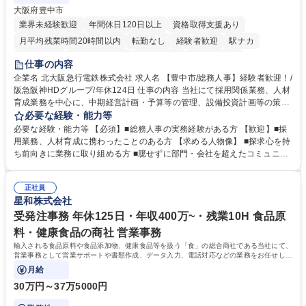
大阪府豊中市
業界未経験歓迎
年間休日120日以上
資格取得支援あり
月平均残業時間20時間以内
転勤なし
経験者歓迎
駅ナカ
退職金あり
完全週休2日制
交通費支給
駅近5分以内
仕事の内容
土日祝休み
服装自由
昼食補助あり
食事補助あり
企業名 北大阪急行電鉄株式会社 求人名 【豊中市/総務人事】経験者歓迎！/
阪急阪神HDグループ/年休124日 仕事の内容 当社にて採用関係業務、人材
育成業務を中心に、中期経営計画・予算等の管理、設備投資計画等の策
定、さらに社内の重要会議の運営等、経営の根幹となる幅広い総務人事業
必要な経験・能力等
務全般を担当していただきます。 【主な業務内容】 ■採用関係業務および
必要な経験・能力等 【必須】■総務人事の実務経験がある方 【歓迎】■採
人材育成(社員研修)業務の推進 ■中期経営計画および予算等の管理 ■設備
用業務、人材育成に携わったことのある方 【求める人物像】 ■探求心を持
投資計画等の策定 ■社内の重要会議の運営 ■その他総務人事業務全般 【入
ち前向きに業務に取り組める方 ■臆せずに部門・会社を超えたコミュニケ
社後】入社後は採用や育成をメインに担当し将来的には経営根幹に関わる
ーションの取れる方 ■自分で考えて行動のできる方 ■第二の創業期を迎え
総務人事業務全般へ幅広く従事していただきます。 募集職種 【豊中市/総
る当社で組織の次代を担うネクスト人材として長期的に成長したい方 ■周
務人事】経験者歓迎！/阪急阪神HDグループ/年休124日
正社員
囲のメンバーと協調しつつ主体性を持って能動的に業務を推進できる方 学
星和株式会社
歴・資格 学歴：大学院 大学 高専 短大 専修学校 高校 語学力： 資格：
受発注事務 年休125日・年収400万~・残業10H 食品原
料・健康食品の商社 営業事務
輸入される食品原料や食品添加物、健康食品等を扱う「食」の総合商社である当社にて、
営業事務として営業サポートや書類作成、データ入力、電話対応などの業務をお任せしま
す。
月給
30万円～37万5000円