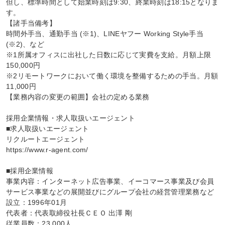
但し、標準時間として始業時刻は9:30、終業時刻は18:15となりま
す。

【諸手当備考】

時間外手当、通勤手当 (※1)、LINEヤフー Working Style手当
(※2)、など

※1所属オフィスに出社した日数に応じて実費を支給。月額上限
150,000円

※2リモートワークにおいて働く環境を整備するための手当。月額
11,000円

【業務内容の変更の範囲】会社の定める業務

採用企業情報・求人取扱いエージェント

■求人取扱いエージェント

リクルートエージェント

https://www.r-agent.com/

■採用企業情報

事業内容：インターネット広告事業、イーコマース事業及び会員
サービス事業などの展開並びにグループ会社の経営管理業務など

設立：1996年01月

代表者：代表取締役社長ＣＥＯ 出澤 剛

従業員数：23,000人
