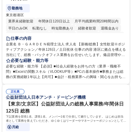
勤務地
東京都港区
業界未経験歓迎
年間休日120日以上
月平均残業時間20時間以内
平日のみOK
転勤なし
時短勤務あり
経験者歓迎
退職金あり
賞与あり
完全週休2日制
交通費支給
駅近5分以内
土日祝休み
仕事の内容
服装自由
企業名 Ｂ・ＧＡＲＤＥＮ税理士法人 求人名 【新橋/総務】女性歓迎※ポジ
ティブアクション／年休126日／土日祝休 仕事の内容 港区に拠点を構える
当社にて、総務・バックオフィス業務をお任せいたします。備品管理や来
客対応から、経理サポート、社会保険手続き、さらには新たなシステム導
必要な経験・能力等
入の検討まで、幅広く組織を支える役割です。 ■備品発注・在庫管理、郵
必要な経験・能力等 【必須】■社会人経験をお持ちの方（業界・職種不
送物対応、電話・来客対応 ■金融機関への外出業務（入出金管理補助）、
問）■Excelの関数スキル（VLOOKUP等）■PCの基本操作■事務または総
福利厚生・社内イベントの運営管理 ■社内ルールの整備、職場環境の改善
務の実務経験1年以上【尚可】■会計・税務業界への興味・関心をお持ちの
提案、備品選定 ■請求書発行・管理等の経理サポート、社会保険関連の書
方 【求める人物像】 ■自ら課題を見つけ改善提案ができる主体性のある方
類手続き ■税理士業務の補助（書類作成・データ入力支援） ■ITツールや
■周囲と円滑に連携し、柔軟な対応ができる方。 【女性歓迎！】※ポジテ
社内新システムの導入検討・比較検証 募集職種 【新橋/総務】女性歓迎※
正社員
ィブアクション 学歴・資格 学歴：大学院 大学 高専 短大 専修学校 高校 語
公益財団法人日本アンチ・ドーピング機構
ポジティブアクション／年休126日／土日祝休
学力： 資格：
【東京/文京区】公益財団法人の総務人事業務/年間休日
125日 総務
下記業務を部長1名、課長1名、メンバー2名で分担して遂行しています。 はじめは担当
者として業務を覚えていただき、ゆくゆくはリーダーやマネージャーポジションとして活
躍いただくことを期待しています。
月給