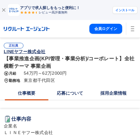
アプリで求人探しをもっと便利に！
インストール
レビュー高評価
無料
会員ログイン
正社員
LINEヤフー株式会社
【事業推進企画(KPI管理・事業分析)/コーポレート】全社
横断テーマ 事業企画
54万円～62万2000円
月給
東京都千代田区
勤務地
仕事概要
応募について
採用企業情報
仕事内容
企業名

ＬＩＮＥヤフー株式会社
