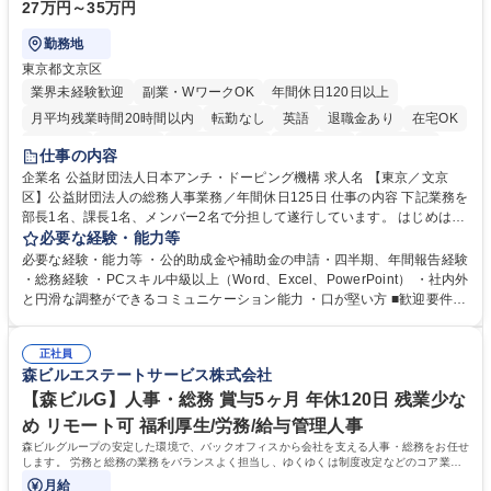
27万円～35万円
勤務地
東京都文京区
業界未経験歓迎
副業・WワークOK
年間休日120日以上
月平均残業時間20時間以内
転勤なし
英語
退職金あり
在宅OK
賞与あり
育休あり
完全週休2日制
交通費支給
土日祝休み
仕事の内容
食事補助あり
企業名 公益財団法人日本アンチ・ドーピング機構 求人名 【東京／文京
区】公益財団法人の総務人事業務／年間休日125日 仕事の内容 下記業務を
部長1名、課長1名、メンバー2名で分担して遂行しています。 はじめは担
当者として業務を覚えていただき、ゆくゆくはリーダーやマネージャーポ
必要な経験・能力等
ジションとして活躍いただくことを期待しています。 【総務・人事グルー
必要な経験・能力等 ・公的助成金や補助金の申請・四半期、年間報告経験
プの業務内容】 ・人事制度関連 ・採用活動 ・教育研修の企画、実行 ・勤
・総務経験 ・PCスキル中級以上（Word、Excel、PowerPoint） ・社内外
怠管理 ・官公庁への各種提出 ・法定の会議運営（評議員会、理事会） ・
と円滑な調整ができるコミュニケーション能力 ・口が堅い方 ■歓迎要件
コンプライアンス ・内部規程やルールの管理、整備、文書管理 ・契約関
・採用業務経験 ・英語に抵抗がない方 ・営業経験 学歴・資格 学歴：大学
連 ・衛生管理 ・防災関連・公的助成金の管理・オフィス、ファシリティ
院 大学 高専 短大 専修学校 高校 語学力： 資格：
管理 ・福利厚生関連 ・職員からの問合せ、相談対応 ・その他日常の総務
正社員
森ビルエステートサービス株式会社
業務全般 募集職種 【東京／文京区】公益財団法人の総務人事業務／年間
休日125日
【森ビルG】人事・総務 賞与5ヶ月 年休120日 残業少な
め リモート可 福利厚生/労務/給与管理人事
森ビルグループの安定した環境で、バックオフィスから会社を支える人事・総務をお任せ
します。 労務と総務の業務をバランスよく担当し、ゆくゆくは制度改定などのコア業務
にも挑戦できる、やりがいある環境です。
月給