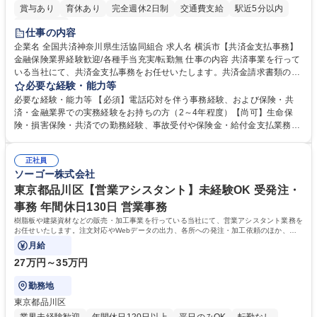
賞与あり
育休あり
完全週休2日制
交通費支給
駅近5分以内
土日祝休み
仕事の内容
企業名 全国共済神奈川県生活協同組合 求人名 横浜市【共済金支払事務】
金融保険業界経験歓迎/各種手当充実/転勤無 仕事の内容 共済事業を行って
いる当社にて、共済金支払事務をお任せいたします。共済金請求書類の受
付・内容確認・審査・データ入力のほか、加入者様や医療機関等からの問
必要な経験・能力等
い合わせ電話対応や書類発送等を担当します。 ■共済金請求書類の受付、
必要な経験・能力等 【必須】電話応対を伴う事務経験、および保険・共
内容確認、および共済金支払に関する審査・事務処理業務全般を担当 ■専
済・金融業界での実務経験をお持ちの方（2～4年程度）【尚可】生命保
用システムへのデータ入力、各種必要書類の作成・発送作業 ■加入者様や
険・損害保険・共済での勤務経験、事故受付や保険金・給付金支払業務経
医療機関等からの各種問い合わせに対する丁寧かつ迅速な電話応対 ■現場
験がある方 【求める人物像】■相手の立場に立った丁寧な対応ができる方
調査の対応および業務プロセスの改善活動 【業務内容の変更範囲】当社の
■チームワークを大切にし、素直に学べる方★外勤の保険営業から内勤事
指定する業務 募集職種 横浜市【共済金支払事務】金融保険業界経験歓迎/
正社員
務へのキャリアチェンジ希望者も大歓迎です！ 学歴・資格 学歴：大学院
ソーゴー株式会社
各種手当充実/転勤無
大学 高専 短大 専修学校 高校 語学力： 資格：
東京都品川区【営業アシスタント】未経験OK 受発注・
事務 年間休日130日 営業事務
樹脂板や建築資材などの販売・加工事業を行っている当社にて、営業アシスタント業務を
お任せいたします。注文対応やWebデータの出力、各所への発注・加工依頼のほか、電
話・メール対応等の事務業務を担当します。
月給
27万円～35万円
勤務地
東京都品川区