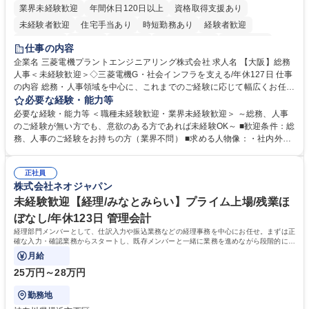
業界未経験歓迎
年間休日120日以上
資格取得支援あり
未経験者歓迎
住宅手当あり
時短勤務あり
経験者歓迎
退職金あり
在宅OK
賞与あり
完全週休2日制
交通費支給
仕事の内容
駅近5分以内
土日祝休み
服装自由
寮・社宅あり
食事補助あり
企業名 三菱電機プラントエンジニアリング株式会社 求人名 【大阪】総務
人事＜未経験歓迎＞◇三菱電機G・社会インフラを支える/年休127日 仕事
の内容 総務・人事領域を中心に、これまでのご経験に応じて幅広くお任せ
します。 ＜具体的には＞ ・総務/人事労務（給与・社保・勤怠管理など）
必要な経験・能力等
・採用・教育研修 ・福利厚生運用 など ※基本的には事務所勤務ですが、
必要な経験・能力等 ＜職種未経験歓迎・業界未経験歓迎＞ ～総務、人事
採用や教育等の業務内容により、関西圏以外への日帰り・宿泊を伴う国内
のご経験が無い方でも、意欲のある方であれば未経験OK～ ■歓迎条件：総
出張もございます。 ※担当業務を持ちつつ、お互いに助け合いながら、総
務、人事のご経験をお持ちの方（業界不問） ■求める人物像：・社内外の
務部という組織として協力しながら進める体制です。 募集職種 【大阪】
関係各部門との調整を率先して行い、業務を円滑に遂行できる協調性やコ
総務人事＜未経験歓迎＞◇三菱電機G・社会インフラを支える/年休127日
ミュニケーション能力を持っている方 ・人事総務領域に興味がありゼネラ
正社員
リスト志向をお持ちの方 学歴・資格 学歴：大学院 大学 語学力： 資格：
株式会社ネオジャパン
未経験歓迎【経理/みなとみらい】プライム上場/残業ほ
ぼなし/年休123日 管理会計
経理部門メンバーとして、仕訳入力や振込業務などの経理事務を中心にお任せ。まずは正
確な入力・確認業務からスタートし、既存メンバーと一緒に業務を進めながら段階的に経
理知識を身につけていただきます。
月給
25万円～28万円
勤務地