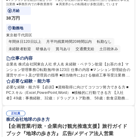
注業務 ■事務所内での事務業務等 ★異業界からの転職者が多数活躍しています
月給
38万円
勤務地
東京都千代田区
年間休日120日以上
月平均残業時間20時間以内
転勤なし
未経験者歓迎
研修あり
賞与あり
交通費支給
土日祝休み
仕事の内容
企業名 株式会社関東合人社 求人名 未経験・ベテラン歓迎【お茶の水】マ
ンション管理事務◎転勤無/年休123日 仕事の内容 ■マンション管理組合の
運営サポート及び管理員の指導 ■担当物件における修繕工事等受注業務 ■
事務所内での事務業務等 ★異業界からの転職者が多数活躍しています
必要な経験・能力等
【年収補足】532万円 ＋別途インセンティヴで平均約100万円/年（昨年度
必要な経験・能力等 【必須】■資格取得に向けてコツコツ努力できる方 ■
実績） ＋管理業務主任者資格手当50,000円/月 ★親会社である株式会社合
PCスキル（Excel,PowerPoint,Word） ■積極的に行動できる方 【入社
人社計画研究所社のグループ会社として、質の高いサービスと適性価格を
者】49歳：事務経験、32歳：ドラッグストア勤務、 58歳：飲食店勤務
武器に約20年受託戸数増加中です。https://www.gojin.co.jp/abt/abt_3.html
等：中途採用の9割が未経験者！ 【資格取得支援】■メンター制度■社内模
募集職種 未経験・ベテラン歓迎【お茶の水】マンション管理事務◎転勤
試や研修制度など充実！ ＊未資格者の8割以上が入社2年以内に資格を取
無/年休123日
正社員
得出来ております！ 【魅力】■フレックス制度、未経験からでも下限年収
株式会社地球の歩き方
を一律支給！ ■管理業務主任者資格取得後には50,000円/月の手当あり！
学歴・資格 学歴：大学院 大学 高専 短大 専修学校 高校 語学力： 資格：第
【企画営業/行政・企業向け観光推進支援】旅行ガイド
一種運転免許普通自動車
ブック『地球の歩き方』 広告/メディア法人営業