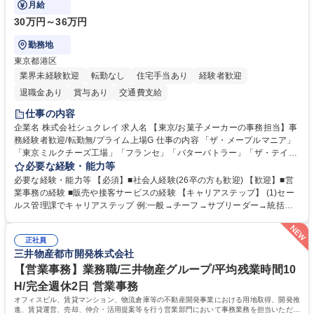
月給
30万円～36万円
勤務地
東京都港区
業界未経験歓迎
転勤なし
住宅手当あり
経験者歓迎
退職金あり
賞与あり
交通費支給
仕事の内容
企業名 株式会社シュクレイ 求人名 【東京/お菓子メーカーの事務担当】事
務経験者歓迎/転勤無/プライム上場G 仕事の内容 「ザ・メープルマニア」
「東京ミルクチーズ工場」「フランセ」「バターバトラー」「ザ・テイラ
ー」「DROOLY」等のブランドを多数展開する当社にて、オリジナル菓子
必要な経験・能力等
ブランド商品の事務業務をお任せいたします。 【具体的な業務内容】 ■店
必要な経験・能力等 【必須】■社会人経験(26卒の方も歓迎) 【歓迎】■営
舗からの発注受付/PC入力業務 ■受電対応(社内/社外) ■商品のマスター登
業事務の経験 ■販売や接客サービスの経験 【キャリアステップ】 (1)セー
録 ■日々の売上抽出・報告 ■提携企業への書類送付業務 ■契約書管理業務
ルス管理課でキャリアステップ 例:一般→チーフ→サブリーダー→統括リ
■ホームページへの問い合わせ対応 など 募集職種 【東京/お菓子メーカー
ーダー→マネージャー (2)他ポジションへのキャリアも可能 ※過去、未経
の事務担当】事務経験者歓迎/転勤無/プライム上場G
験で経営管理部内で経理へ異動した方もいらっしゃいます。年3回の面談
正社員
や個別面談を通してご自身のキャリアと向き合っていただき、会社として
三井物産都市開発株式会社
もバックアップしていきます。 学歴・資格 学歴：大学院 大学 高専 短大
専修学校 高校 語学力： 資格：
【営業事務】業務職/三井物産グループ/平均残業時間10
H/完全週休2日 営業事務
オフィスビル、賃貸マンション、物流倉庫等の不動産開発事業における用地取得、開発推
進、賃貸運営、売却、仲介・活用提案等を行う営業部門において事務業務を担当いただき