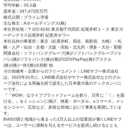
平均年齢：35.2歳

資本金：247,473百万円

株式公開：プライム市場

主な株主：Aホールディングス(株)

本社所在地：〒102-8282 東京都千代田区 紀尾井町１－３ 東京ガ
ーデンテラス紀尾井町 紀尾井タワー

本社以外の事業所：東京（紀尾井町、四谷、南新宿、大崎）・札
幌・八戸・仙台・京都・大阪・高知・北九州・博多・大分・那覇

関連会社：ソフトバンクグループ(株)/ソフトバンクグループジャ
パン(株)/ソフトバンク(株)/(株)ZOZO/PayPay(株)/アスクル
(株)/(株)一休/(株)出前館 他

その他備考・企業からのフリーコメント：LINEヤフー株式会社
は、2023年10月に、LINE株式会社やヤフー株式会社などのグル
ープ会社による再編を経て誕生した日本最大級のテックカンパニ
ーです。

『「WOW」なライフプラットフォームを創り、日常に「！」を届
ける。』をミッションに掲げ、検索・ポータル、eコマース、メッ
センジャー、広告など、多様な領域において事業を展開していま
す。

約40の国と地域から集まった1万人以上の従業員が働くLINEヤフ
ーは、ユーザーに感動を与えるサービスを提供し続けるととも