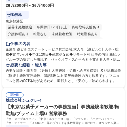
26万2000円～36万4000円
勤務地
東京都港区
業界未経験歓迎
年間休日120日以上
資格取得支援あり
介護休暇あり
転勤なし
未経験者歓迎
時短勤務あり
経験者歓迎
退職金あり
在宅OK
賞与あり
育休あり
仕事の内容
完全週休2日制
交通費支給
長期歓迎
駅近5分以内
土日祝休み
企業名 森ビルエステートサービス株式会社 求人名 【森ビルG】人事・総
務◆賞与5ヶ月◆年休120日◆残業少なめ◆リモート可 仕事の内容 森ビル
グループの安定した環境で、バックオフィスから会社を支える人事・総務
をお任せします。 労務と総務の業務をバランスよく担当し、ゆくゆくは制
必要な経験・能力等
度改定などのコア業務にも挑戦できる、やりがいある環境です。 ■勤怠管
必要な経験・能力等 【必須】人事経験（労務・給与社保等）及び総務経験
理、給与計算、社会保険手続き、年末調整等の労務管理全般 ■入退社手続
【歓迎】経理実務経験、簿記3級以上 業界未経験の方も歓迎です。マニュ
き、社内規定の改定や人事制度改定などのコア業務 ■社内イベントの企画
アルと部内OJT体制があるため、即戦力として安心して始められます。
運営やその他総務業務全般 ※労務と総務を1：1の割合でお任せ。 入社後
【魅力・やりがい】森ビルGの安定基盤で労務から総務まで幅広く携われ
は部内のOJTを中心に、あなたの経験に合わせて不足している部分はいつ
ます。定型業務に留まらず、社内規定や人事制度の改定など会社のコア業
でも質問・相談できる環境が整っているため、安心して成長できます。 募
正社員
務に挑戦できるため、自身の成長と組織への貢献度をダイレクトに実感で
株式会社シュクレイ
集職種 【森ビルG】人事・総務◆賞与5ヶ月◆年休120日◆残業少なめ◆
きます。 残業少なめ、週1日リモート可など、ワークライフバランスを保
リモート可
ち長期活躍できる環境です。 「これまでの幅広い経験を活かし、長期的な
【東京/お菓子メーカーの事務担当】事務経験者歓迎/転
キャリアを築きたい」という前向きな意欲と挑戦を全力で応援します。 学
勤無/プライム上場G 営業事務
歴・資格 学歴：大学院 大学 高専 短大 専修学校 高校 語学力： 資格：日商
「ザ・メープルマニア」「東京ミルクチーズ工場」「フランセ」「バターバトラー」
簿記検定1級 日商簿記検定2級 日商簿記検定3級
「ザ・テイラー」「DROOLY」等のブランドを多数展開する当社にて、オリジナル菓子
ブランド商品の事務業務をお任せいたします。