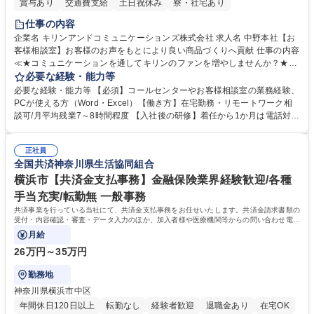
賞与あり
交通費支給
土日祝休み
寮・社宅あり
仕事の内容
企業名 キリンアンドコミュニケーションズ株式会社 求人名 中野本社【お
客様相談室】お客様のお声をもとにより良い商品づくりへ貢献 仕事の内容
≪★コミュニケーションを通してキリンのファンを増やしませんか？★≫
お客様のお声をより良い商品づくりに活かしていく上で、窓口となるお客
必要な経験・能力等
様相談室でのお仕事です。 日々お客様からいただくキリングループへのご
必要な経験・能力等 【必須】コールセンターやお客様相談室の業務経験、
意見を、企業活動に活かしています。お客様からの声に迅速かつ誠意をも
PCが使える方（Word・Excel）【働き方】在宅勤務・リモートワーク相
って対応、情報提供するとともにグループ内活動に反映しています。 【具
談可/月平均残業7～8時間程度 【入社後の研修】着任から1か月は電話対応
体的には】電話応対、メール、お手紙対応、ご指摘品調査報告書作成、有
のOJTを中心に実施し、電話対応に慣れた段階でメール・手紙のOJTを実
人チャットボット対応など。 【1日の対応件数】■電話：月間一人当たり
施する予定です。独り立ち以降もしっかりフォローする体制を整えていま
平均100件前後■メール・手紙：同上40件前後 募集職種 中野本社【お客様
正社員
すのでご安心ください。 【当社について】キリングループの広報機能を担
全国共済神奈川県生活協同組合
相談室】お客様のお声をもとにより良い商品づくりへ貢献
う会社として、お客様との出会いを大切にし、磨き上げたホスピタリティ
を込めてコミュニケーションをとりながら広報関連業務を行っておりま
横浜市【共済金支払事務】金融保険業界経験歓迎/各種
す。 学歴・資格 学歴：大学院 大学 高専 短大 専修学校 高校 語学力： 資
手当充実/転勤無 一般事務
格：
共済事業を行っている当社にて、共済金支払事務をお任せいたします。共済金請求書類の
受付・内容確認・審査・データ入力のほか、加入者様や医療機関等からの問い合わせ電話
対応や書類発送等を担当します。
月給
26万円～35万円
勤務地
神奈川県横浜市中区
年間休日120日以上
転勤なし
経験者歓迎
退職金あり
在宅OK