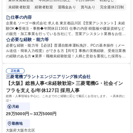
業界未経験歓迎
年間休日120日以上
平日のみOK
転勤なし
未経験者歓迎
経験者歓迎
退職金あり
賞与あり
完全週休2日制
交通費支給
駅近5分以内
土日祝休み
仕事の内容
企業名 ソーゴー株式会社 求人名 東京都品川区【営業アシスタント】未経
験OK◆受発注・事務◆年間休日130日 仕事の内容 樹脂板や建築資材など
の販売・加工事業を行っている当社にて、営業アシスタント業務をお任せ
いたします。注文対応やWebデータの出力、各所への発注・加工依頼のほ
必要な経験・能力等
か、電話・メール対応等の事務業務を担当します。 ■受注・発注業務：FA
必要な経験・能力等 【必須】普通自動車運転免許、PCの基本操作（メー
Xによる注文対応、Web発注データのプリントアウト、各仕入先・協力会
ル送信・簡単入力程度）ができる方【尚可】事務の実務経験、受発注業務
社への発注および加工依頼等 ■納品書・請求書の作成および発送手配 ■商
の経験のある方★業界・職種未経験歓迎！人柄と意欲を重視した採用を行
品手配・在庫確認・納期調整 ■電話・メールでの問い合わせ対応および付
っています。 【要件】未経験歓迎！未経験からスタートして長く勤務する
随する事務全般 ※高度なPCスキルは不要です。【業務内容の変更範囲】
社員が多数在籍しています。 【求める人物像】納期優先の業界のため状況
当社の指定する業務 募集職種 東京都品川区【営業アシスタント】未経験O
正社員
変化に臨機応変かつ柔軟に対応できる方、約束を守り正確に作業を進めら
三菱電機プラントエンジニアリング株式会社
K◆受発注・事務◆年間休日130日
れる方を求めています。高度なPCスキルや関数知識は一切不要です。丁
寧な指導体制が整っているため、安心してお仕事をスタートしていただけ
【大阪】総務人事<未経験歓迎> 三菱電機G・社会イン
ます。 学歴・資格 学歴：大学院 大学 高専 短大 専修学校 高校 語学力：
フラを支える/年休127日 採用人事
資格：
総務・人事領域を中心に、これまでのご経験に応じて幅広くお任せします。 ＜具体的に
は＞
月給
29万5000円～33万5000円
勤務地
大阪府大阪市北区