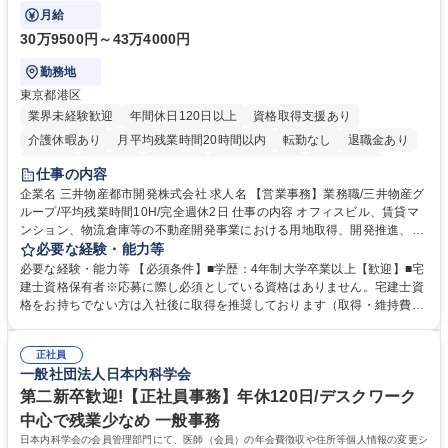
ます。
月給
30万9500円～43万4000円
勤務地
東京都港区
業界未経験歓迎
年間休日120日以上
資格取得支援あり
介護休暇あり
月平均残業時間20時間以内
転勤なし
退職金あり
在宅OK
賞与あり
育休あり
完全週休2日制
交通費支給
仕事の内容
駅近5分以内
土日祝休み
寮・社宅あり
企業名 三井物産都市開発株式会社 求人名 【営業事務】業務職/三井物産グ
ループ/平均残業時間10H/完全週休2日 仕事の内容 オフィスビル、賃貸マ
ンション、物流倉庫等の不動産開発事業における用地取得、開発推進、賃
貸運営、売却、仲介・活用提案等を行う営業部門において事務業務を担当
必要な経験・能力等
いただきます。 【詳細】・契約書管理、契約書製本、捺印対応、ファイリ
必要な経験・能力等 【必須条件】■学歴：4年制大学卒業以上【歓迎】■宅
ング、登記簿取得、調書取得・支払業務（各種費用支払、支払管理、請
建士資格保有者※応募に際し必須としている資格はありません。宅建士資
求・支払データ登録、取引先マスター申請対応）・予算作成及び予実管
格をお持ちでない方は入社後に取得を推奨しております（取得・維持費用
理・各種稟議書、報告書作成業務・各種台帳管理、交際費・会議費支払報
の一部補助あり） 【求める人物像】 ・向学心豊かで、主体的に行動でき
告書作成及び月次管理・部内総務庶務全般 など※※配属先によっては上記
る方。 ・社内外の多様な関係者と協調して業務を進められるコミュニケー
の他に担当頂く業務が発生する場合があります。 募集職種 【営業事務】
正社員
ション力がある方。 ・チャレンジを厭わず、粘り強く業務に取り組める
一般社団法人日本内科学会
業務職/三井物産グループ/平均残業時間10H/完全週休2日
方。多様な関係者と謙虚に信頼関係を構築でき、期限を意識したスケジュ
ール管理が出来る方。※将来的に他部署（営業部門、コーポレート部門）
第二新卒歓迎!【正社員事務】年休120日/デスクワーク
へのジョブローテーションの可能性があります。 学歴・資格 学歴：大学
中心で残業少なめ 一般事務
院 大学 語学力： 資格：宅地建物取引士
日本内科学会の会員管理部門にて、医師（会員）の年会費徴収や住所等個人情報の変更シ