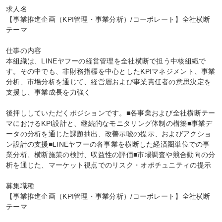
求人名

【事業推進企画（KPI管理・事業分析）/コーポレート】全社横断
テーマ

仕事の内容

本組織は、LINEヤフーの経営管理を全社横断で担う中核組織で
す。その中でも、非財務指標を中心としたKPIマネジメント、事業
分析、市場分析を通じて、経営層および事業責任者の意思決定を
支援し、事業成長を力強く

後押ししていただくポジションです。■各事業および全社横断テー
マにおけるKPI設計と、継続的なモニタリング体制の構築■事業デ
ータの分析を通じた課題抽出、改善示唆の提示、およびアクショ
ン設計の支援■LINEヤフーの各事業を横断した経済圏単位での事
業分析、横断施策の検討、収益性の評価■市場調査や競合動向の分
析を通じた、マーケット視点でのリスク・オポチュニティの提示

募集職種

【事業推進企画（KPI管理・事業分析）/コーポレート】全社横断
テーマ