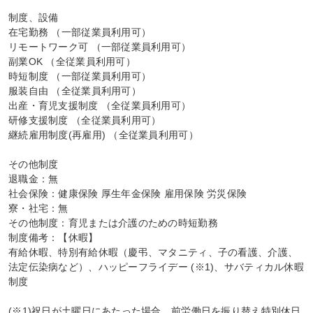
制度、設備

在宅勤務 （一部従業員利用可）

リモートワーク可 （一部従業員利用可）

副業OK （全従業員利用可）

時短制度 （一部従業員利用可）

服装自由 （全従業員利用可）

出産・育児支援制度 （全従業員利用可）

研修支援制度 （全従業員利用可）

継続雇用制度(再雇用) （全従業員利用可）

その他制度

退職金：無

社会保険：健康保険 厚生年金保険 雇用保険 労災保険

寮・社宅：無

その他制度：育児または介護のための時短勤務

制度備考：【休暇】

有給休暇、特別有給休暇（慶弔、マタニティ、子の看護、介護、
法定伝染病など）、ハッピーフライデー (※1)、サバティカル休暇
制度

(※1)祝日が土曜日にあたった場合、前労働日を振り替え特別休日