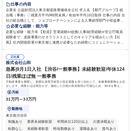
研修あり
退職金あり
賞与あり
完全週休2日制
交通費支給
仕事の内容
駅近5分以内
資格取得手当あり
食事補助あり
企業名 公益財団法人東京都道路整備保全公社 求人名 【都庁グループ】総
合職（事務）◇残業月平均9時間未満／有給年平均16日取得 仕事の内容 当
社の総合職として、ジョブローテーションによる人事経理部門や収益事業
等のフロント部門の部署等幅広い部署での業務をお任せいたします。研修
必要な経験・能力等
制度やキャリア支援が充実しております！ ※下記業務詳細 【業務詳細】■
必要な経験・能力等 【歓迎】営業経験or総務/人事/経理経験or官公庁職員
管理部門：広報、人事、経理など当公社の運営に係る管理業務 ■収益部
経験者で、道路事業のゼネラリストとしてのキャリアを積みたい方【社
門：駐車場の新規開拓、管理運営、新宿駅西口広場の「イベントコーナ
風】社内関係部署や東京都と連携が必要なため綿密にコミュニケーション
ー」などの管理運営 ■道路部門：整備の急がれる骨格幹線道路や木造住宅
を図っています。 【業務の魅力】■幅広く携われる：総合職（事務）で
密集地域の特定整備路線の用地取得、道路に関する普及啓発事業、都内の
は、駐車場の管理運営や道路用地の取得、公益財団法人の中枢を担う管理
道路施設や道路工事現場の見学ツアー事業 ※入社後は上記いずれかの部門
正社員
部門など多岐に渡る業務を経験できます。 ■様々なプロジェクト：駐車場
株式会社山和
へ配属。※業務内容変更の範囲：会社の定める業務 募集職種 【都庁グル
事業の他、新宿駅西口広場内に設置された照明を兼ねた広告「ブライトサ
ープ】総合職（事務）◇残業月平均9時間未満／有給年平均16日取得
イン」の管理運営を行うなど、事業収益を生み出す活動を積極的に行って
急募|9月1日入社 【渋谷/一般事務】未経験歓迎/年休124
います。 学歴・資格 学歴：大学院 大学 高専 短大 専修学校 高校 語学力：
日/残業ほぼ無 一般事務
資格：
不動産事業を展開し、創業以来黒字経営の安定基盤を持つ当社にて、各種事務業務をお任
せします。残業がほぼ発生せず、連続した日程の有給取得が可能なため、WLBを整えた
い方にお勧めの環境です！
月給
31万円～33万円
勤務地
東京都渋谷区
制服あり
業界未経験歓迎
年間休日120日以上
介護休暇あり
転勤なし
未経験者歓迎
時短勤務あり
退職金あり
賞与あり