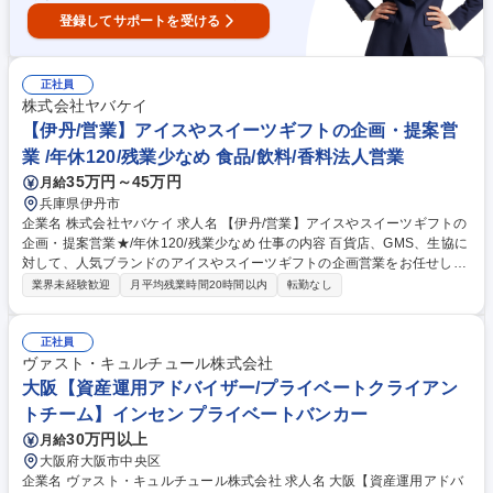
登録してサポートを受ける
正社員
株式会社ヤバケイ
【伊丹/営業】アイスやスイーツギフトの企画・提案営
業 /年休120/残業少なめ 食品/飲料/香料法人営業
35万円～45万円
月給
兵庫県伊丹市
企業名 株式会社ヤバケイ 求人名 【伊丹/営業】アイスやスイーツギフトの
企画・提案営業★/年休120/残業少なめ 仕事の内容 百貨店、GMS、生協に
対して、人気ブランドのアイスやスイーツギフトの企画営業をお任せしま
す。主要得意先と定期商談でニーズをヒアリングし、ぴったりな商品を企
業界未経験歓迎
月平均残業時間20時間以内
転勤なし
画し、提案していただきます。 【具体的には★】 ■新規：百貨店ルート開
拓を目標に掲げています （百貨店のギフトカタログ、百貨店外商ルートの
強化） ■得意先：百貨店、GMS、生協、大手ギフト会社をメインにしてい
正社員
ます ■商品：アイスクリーム、和洋菓子、フルーツ 募集職種 【伊丹/営
ヴァスト・キュルチュール株式会社
業】アイスやスイーツギフトの企画・提案営業★/年休120/残業少なめ
大阪【資産運用アドバイザー/プライベートクライアン
トチーム】インセン プライベートバンカー
30万円以上
月給
大阪府大阪市中央区
企業名 ヴァスト・キュルチュール株式会社 求人名 大阪【資産運用アドバ