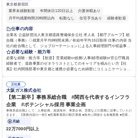
東京都新宿区
業界未経験歓迎
年間休日120日以上
介護休暇あり
月平均残業時間20時間以内
転勤なし
住宅手当あり
経験者歓迎
研修あり
退職金あり
賞与あり
完全週休2日制
交通費支給
仕事の内容
駅近5分以内
資格取得手当あり
食事補助あり
企業名 公益財団法人東京都道路整備保全公社 求人名 【都庁グループ】総
合職（事務）◇残業月平均9時間未満／有給年平均16日取得 仕事の内容 当
社の総合職として、ジョブローテーションによる人事経理部門や収益事業
等のフロント部門の部署等幅広い部署での業務をお任せいたします。研修
必要な経験・能力等
制度やキャリア支援が充実しております！ ※下記業務詳細 【業務詳細】■
必要な経験・能力等 【歓迎】営業経験or総務/人事/経理経験or官公庁職員
管理部門：広報、人事、経理など当公社の運営に係る管理業務 ■収益部
経験者で、道路事業のゼネラリストとしてのキャリアを積みたい方【社
門：駐車場の新規開拓、管理運営、新宿駅西口広場の「イベントコーナ
風】社内関係部署や東京都と連携が必要なため綿密にコミュニケーション
ー」などの管理運営 ■道路部門：整備の急がれる骨格幹線道路や木造住宅
を図っています。 【業務の魅力】■幅広く携われる：総合職（事務）で
密集地域の特定整備路線の用地取得、道路に関する普及啓発事業、都内の
は、駐車場の管理運営や道路用地の取得、公益財団法人の中枢を担う管理
道路施設や道路工事現場の見学ツアー事業 ※入社後は上記いずれかの部門
正社員
部門など多岐に渡る業務を経験できます。 ■様々なプロジェクト：駐車場
大阪ガス株式会社
へ配属。※業務内容変更の範囲：会社の定める業務 募集職種 【都庁グル
事業の他、新宿駅西口広場内に設置された照明を兼ねた広告「ブライトサ
ープ】総合職（事務）◇残業月平均9時間未満／有給年平均16日取得
イン」の管理運営を行うなど、事業収益を生み出す活動を積極的に行って
【第二新卒】事務系総合職 #関西を代表するインフラ
います。 学歴・資格 学歴：大学院 大学 高専 短大 専修学校 高校 語学力：
企業 #ポテンシャル採用 事業企画
資格：
事務系総合職として、人事総務、資源海外、事業企画、営業などの業務に従事していただ
きます。 【業務内容の一例】■所属事業部の勤労業務 ■海外に関係する各種業務 ■営業部
門の企画スタッフ、ルート営業
月給
22万7000円以上