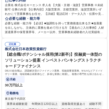
仕事の内容
企業名 株式会社キーエンス 求人名 【大阪・京都・滋賀】営業事務 ※未経
験可 仕事の内容 【仕事内容】大阪営業所、京都営業所、滋賀営業所いず
れかにて営業事務をお任せ。 【詳細】電話応対・データ入力・伝票や見積
の作成・カタログ送付・来客対応・営業所内で発生する事務業務や業務改
必要な経験・能力等
善をお任せ。 【教育制度】ご入社後、育成担当とペアになりながらOJTに
必要な経験・能力等 【必須】■協調性を持って業務推進出来る方 ■改善案
て業務を覚えていただくことが可能です。業務システムがきちんと構築さ
を出しながら、主体的に業務を進めて行ける方 【過去のご入社事例】人材
れているため、スムーズに仕事に慣れることができる環境です。また、
派遣業界や保育業界等、メーカー以外、営業事務未経験者の入社実績有
「チームで成果を出す文化」があり、良いやり方を積極的に共有しながら
【当社の事務職について】単なる事務ではなく主体性を発揮したサポート
常に改善を目指す風土のため、安心して業務に取り組んでいただけます。
により、キーエンスの付加価値向上に貢献します。ベースの定型業務に加
募集職種 【大阪・京都・滋賀】営業事務 ※未経験可
正社員
えて、お客様や社員の状況に合わせ、能動的なサポート、改善の動きも期
株式会社日本政策投資銀行
待され。組織を支えるスペシャリストとして、チームに貢献し、結果的に
社員から頼られる存在になることができます。平均19:30の退勤以降の業
【総合職/ポテンシャル採用(第2新卒)】投融資一体型の
務の持ち帰りも禁止されており、メリハリのある働き方となります。 学
ソリューション提案 インベストバンキングストラクチ
歴・資格 学歴：大学院 大学 高専 短大 語学力： 資格：
ャードファイナンス
DBJの総合職は、課題解決型のファイナンス業務、投融資審査業務、M＆Aなどアドバイ
ザリー業務、地域戦略企画業務など、多様な業務に精通し、複数の専門性を掛け合わせて
広く社会に貢献していく職種です。
月給
30万円以上
勤務地
東京都千代田区
業界未経験歓迎
年間休日120日以上
資格取得支援あり
経験不問