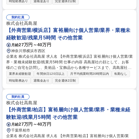
時短勤務あり
退職金あり
完全週休2日制
客様(富裕層を中心とした個人顧客)のご自宅を定期的に訪問し、ライフス
タイルやニーズのヒアリングを行います。 ■お伺いしたご要望に基づき、
美術品・高級時計・国内外のファッション、さらには資産計画に至るま
契約社員
で、高島屋のすべてのリソースを駆使した最適なご提案を企画・実行しま
株式会社高島屋
す。 ■多様な経験をされた方と接することで自己成長にも繋がるお仕事で
【外商営業/横浜店】富裕層向け個人営業/業界・業種未
す。 募集職種 【外商営業/玉川店】富裕層向け個人営業/業界・業種未経験
経験歓迎/残業月5時間 その他営業
歓迎/残業月5時間
27万円～40万円
月給
神奈川県横浜市西区
企業名 株式会社高島屋 求人名 【外商営業/横浜店】富裕層向け個人営業/業
界・業種未経験歓迎/残業月5時間 仕事の内容 高島屋社の顔として、お客
様のご自宅を訪問し、美術品・宝飾品から各種サービスまで、高島屋社が
取り扱うあらゆる商品・サービスをお客様のご要望に応じて柔軟にコンサ
業界未経験歓迎
年間休日120日以上
月平均残業時間20時間以内
転勤なし
ルティング提案するお仕事です。 【具体的には】 ■既に信頼関係のあるお
時短勤務あり
退職金あり
完全週休2日制
客様(富裕層を中心とした個人顧客)のご自宅を定期的に訪問し、ライフス
タイルやニーズのヒアリングを行います。 ■お伺いしたご要望に基づき、
美術品・高級時計・国内外のファッション、さらには資産計画に至るま
契約社員
で、高島屋のすべてのリソースを駆使した最適なご提案を企画・実行しま
株式会社高島屋
す。 ■多様な経験をされた方と接することで自己成長にも繋がるお仕事で
【外商営業/柏店】富裕層向け個人営業/業界・業種未経
す。 募集職種 【外商営業/横浜店】富裕層向け個人営業/業界・業種未経験
験歓迎/残業月5時間 その他営業
歓迎/残業月5時間
27万円～40万円
月給
千葉県柏市
企業名 株式会社高島屋 求人名 【外商営業/柏店】富裕層向け個人営業/業