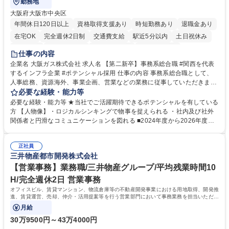
勤務地
大阪府大阪市中央区
年間休日120日以上
資格取得支援あり
時短勤務あり
退職金あり
在宅OK
完全週休2日制
交通費支給
駅近5分以内
土日祝休み
服装自由
第二新卒歓迎
寮・社宅あり
食事補助あり
仕事の内容
企業名 大阪ガス株式会社 求人名 【第二新卒】事務系総合職 #関西を代表
するインフラ企業 #ポテンシャル採用 仕事の内容 事務系総合職として、
人事総務、資源海外、事業企画、営業などの業務に従事していただきま
す。 【業務内容の一例】■所属事業部の勤労業務 ■海外に関係する各種業
必要な経験・能力等
務 ■営業部門の企画スタッフ、ルート営業 【キャリアパス】入社後の配属
必要な経験・能力等 ★当社でご活躍期待できるポテンシャルを有している
ポジションで一定期間ご活躍頂いた後、本人の適性及び将来のキャリアを
方 【人物像】・ロジカルシンキングで物事を捉えられる ・社内及び社外
鑑みてジョブローテーションを行います。 【育成】OJTでの現場育成や研
関係者と円滑なコミュニケーションを図れる ■2024年度から2026年度ま
修カリキュラムを通じて、Daigasグループの業務で必要となる知識につい
での3ヵ年を対象とする「Daigasグループ中期経営計画2026」を策定しま
て学んでいただきます。 募集職種 【第二新卒】事務系総合職 #関西を代
した。https://www.osakagas.co.jp/company/press/pr2024/1777576_564
表するインフラ企業 #ポテンシャル採用
正社員
72.html ■エネルギーセキュリティの不安定化や気候変動による自然災害の
三井物産都市開発株式会社
甚大化など、これまで以上に社会課題解決の重要性が高まっています。
「未来の日常」の創造に向けて持続可能な社会の実現に貢献してまいりま
【営業事務】業務職/三井物産グループ/平均残業時間10
す。 学歴・資格 学歴：大学院 大学 語学力： 資格：
H/完全週休2日 営業事務
オフィスビル、賃貸マンション、物流倉庫等の不動産開発事業における用地取得、開発推
進、賃貸運営、売却、仲介・活用提案等を行う営業部門において事務業務を担当いただき
ます。
月給
30万9500円～43万4000円