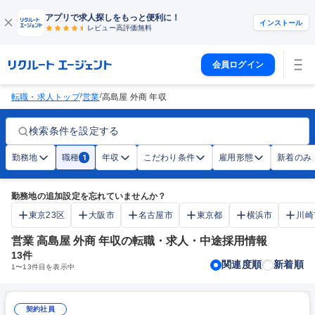
アプリで求人探しをもっと便利に！
インストール
レビュー高評価
無料
会員ログイン
/
/
転職・求人トップ
営業
高島屋 外商 年収
検索条件を設定する
勤務地
職種
年収
こだわり条件
雇用形態
新着のみ
1
勤務地の追加設定を忘れていませんか？
東京23区
大阪市
名古屋市
東京都
横浜市
川崎
営業 高島屋 外商 年収の転職・求人・中途採用情報
13
件
関連度順
新着順
1
〜
13
件目を表示中
契約社員