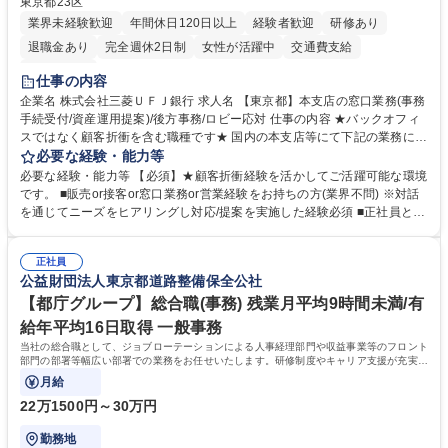
東京都23区
業界未経験歓迎
年間休日120日以上
経験者歓迎
研修あり
退職金あり
完全週休2日制
女性が活躍中
交通費支給
土日祝休み
仕事の内容
企業名 株式会社三菱ＵＦＪ銀行 求人名 【東京都】本支店の窓口業務(事務
手続受付/資産運用提案)/後方事務/ロビー応対 仕事の内容 ★バックオフィ
スではなく顧客折衝を含む職種です★ 国内の本支店等にて下記の業務に従
事していただきます。 ■窓口/後方/ロビーにて事務手続等の受付・オペレ
必要な経験・能力等
ーション、お客様対応 ■窓口にて、ご来店された個人のお客様に対して金
必要な経験・能力等 【必須】★顧客折衝経験を活かしてご活躍可能な環境
融商品のご提案 ■効率的な事務運用の検討・構築等 ≪業務紹介：ご応募前
です。 ■販売or接客or窓口業務or営業経験をお持ちの方(業界不問) ※対話
に必ずご覧ください≫ ※記事 https://www.mysite.bk.mufg.jp/career/circle/
を通じてニーズをヒアリングし対応/提案を実施した経験必須 ■正社員とし
article17/ ※動画 https://youtu.be/H-S7HaJqqbg 募集職種 【東京都】本支
ての就業経験1年以上 【歓迎】■金融業界での就業経験■銀行での預金為替
店の窓口業務(事務手続受付/資産運用提案)/後方事務/ロビー応対
事務経験 ■金融商品の提案・販売経験 ≪魅力≫研修やOJT環境が整ってい
正社員
るので安心して入行いただけます。 幅広いキャリアの選択肢があり、公募
公益財団法人東京都道路整備保全公社
や社内副業等を活用し、 一人ひとりが挑戦できるカルチャーが浸透してい
ます。 学歴・資格 学歴：大学院 大学 高専 短大 専修学校 高校 語学力：
【都庁グループ】総合職(事務) 残業月平均9時間未満/有
資格：
給年平均16日取得 一般事務
当社の総合職として、ジョブローテーションによる人事経理部門や収益事業等のフロント
部門の部署等幅広い部署での業務をお任せいたします。研修制度やキャリア支援が充実し
ております！ ※下記業務詳細
月給
22万1500円～30万円
勤務地