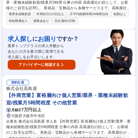
界・業種未経験歓迎/残業月5時間 仕事の内容 高島屋社の顔として、お客
様のご自宅を訪問し、美術品・宝飾品から各種サービスまで、高島屋社が
取り扱うあらゆる商品・サービスをお客様のご要望に応じて柔軟にコンサ
業界未経験歓迎
年間休日120日以上
月平均残業時間20時間以内
転勤なし
ルティング提案するお仕事です。 【具体的には】 ■既に信頼関係のあるお
時短勤務あり
退職金あり
完全週休2日制
客様(富裕層を中心とした個人顧客)のご自宅を定期的に訪問し、ライフス
タイルやニーズのヒアリングを行います。 ■お伺いしたご要望に基づき、
美術品・高級時計・国内外のファッション、さらには資産計画に至るま
求人探し
お困り
に
ですか？
で、高島屋のすべてのリソースを駆使した最適なご提案を企画・実行しま
業界トップクラスの求人件数から
す。 ■多様な経験をされた方と接することで自己成長にも繋がるお仕事で
あなたの力を最大限に発揮できる
す。 募集職種 【外商営業/柏店】富裕層向け個人営業/業界・業種未経験歓
求人探しをお手伝いします。
迎/残業月5時間
アドバイザーに相談する
契約社員
株式会社高島屋
【外商営業】富裕層向け個人営業/業界・業種未経験歓
迎/残業月5時間程度 その他営業
27万円以上
月給
大阪府大阪市中央区
企業名 株式会社高島屋 求人名 【外商営業】富裕層向け個人営業/業界・業
種未経験歓迎/残業月5時間程度 仕事の内容 高島屋社の顔として、お客様
のご自宅を訪問し、美術品・宝飾品から各種サービスまで、高島屋社が取