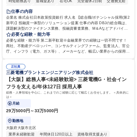
時短勤務あり
退職金あり
在宅OK
完全週休2日制
交通費支給
駅近5分以内
土日祝休み
第二新卒歓迎
寮・社宅あり
仕事の内容
食事補助あり
託児所あり
企業名 株式会社日本政策投資銀行 求人名 【総合職/ポテンシャル採用(第2
新卒)】投融資一体型のソリューション提案 仕事の内容 DBJの総合職は、
課題解決型のファイナンス業務、投融資審査業務、M＆Aなどアドバイザ
リー業務、地域戦略企画業務など、多様な業務に精通し、複数の専門性を
必要な経験・能力等
掛け合わせて広く社会に貢献していく職種です。 入社後は、横断的なロー
必要な経験・能力等 第二新卒歓迎※金融業界での経験は一切不問です！
テーションを経て適性や専門性に応じたキャリアを形成していただきま
商社、不動産デベロッパー、コンサルティングファーム、監査法人、官公
す。総合職として入社いただき、下記いずれかの部門でご活躍いただきま
庁、インフラ（電力、ガス等）、メーカーなど、幅広い業界からの採用実
す。※未経験の方に関しては、入行後3ヶ月間の金融の実務を学んでいた
績があります。 ＜求める人物像＞DBJでは、強い社会的使命感をもち、今
だく研修を準備しております。 ・法人RM業務・金融機能業務・コーポレ
後の日本のあり方を俯瞰する総合性と、金融分野のフロンティアを切り拓
ート・ナレッジ業務 ※それぞれの業務内容に関しては、別途その他労働条
正社員
く高い志を併せもった人材を求めています。ポテンシャル採用（第2新
三菱電機プラントエンジニアリング株式会社
件備考欄に記載 募集職種 【総合職/ポテンシャル採用(第2新卒)】投融資一
卒）では、金融業界での経験や知識を問いません。新たな時代を見据え
体型のソリューション提案
て、複雑化する社会課題の解決に向けて先鞭をつける役割を担いたい、と
【大阪】総務人事<未経験歓迎> 三菱電機G・社会イン
いう気概をお持ちの方を心待ちにしています。 学歴・資格 学歴：大学院
フラを支える/年休127日 採用人事
大学 語学力： 資格：
総務・人事領域を中心に、これまでのご経験に応じて幅広くお任せします。 ＜具体的に
は＞
月給
29万5000円～33万5000円
勤務地
大阪府大阪市北区
業界未経験歓迎
年間休日120日以上
資格取得支援あり