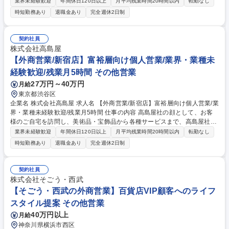
り扱うあらゆる商品・サービスをお客様のご要望に応じて柔軟にコンサル
業界未経験歓迎
年間休日120日以上
月平均残業時間20時間以内
転勤なし
ティング提案するお仕事です。 【具体的には】 ■既に信頼関係のあるお客
時短勤務あり
退職金あり
完全週休2日制
様(富裕層を中心とした個人顧客)のご自宅を定期的に訪問し、ライフスタ
イルやニーズのヒアリングを行います。 ■お伺いしたご要望に基づき、美
術品・高級時計・国内外のファッション、さらには資産計画に至るまで、
契約社員
高島屋のすべてのリソースを駆使した最適なご提案を企画・実行します。
株式会社高島屋
■多様な経験をされた方と接することで自己成長にも繋がるお仕事です。
【外商営業/新宿店】富裕層向け個人営業/業界・業種未
募集職種 【外商営業】富裕層向け個人営業/業界・業種未経験歓迎/残業月
経験歓迎/残業月5時間 その他営業
5時間程度
27万円～40万円
月給
東京都渋谷区
企業名 株式会社高島屋 求人名 【外商営業/新宿店】富裕層向け個人営業/業
界・業種未経験歓迎/残業月5時間 仕事の内容 高島屋社の顔として、お客
様のご自宅を訪問し、美術品・宝飾品から各種サービスまで、高島屋社が
取り扱うあらゆる商品・サービスをお客様のご要望に応じて柔軟にコンサ
業界未経験歓迎
年間休日120日以上
月平均残業時間20時間以内
転勤なし
ルティング提案するお仕事です。 【具体的には】 ■既に信頼関係のあるお
時短勤務あり
退職金あり
完全週休2日制
客様(富裕層を中心とした個人顧客)のご自宅を定期的に訪問し、ライフス
タイルやニーズのヒアリングを行います。 ■お伺いしたご要望に基づき、
美術品・高級時計・国内外のファッション、さらには資産計画に至るま
契約社員
で、高島屋のすべてのリソースを駆使した最適なご提案を企画・実行しま
株式会社そごう・西武
す。 ■多様な経験をされた方と接することで自己成長にも繋がるお仕事で
【そごう・西武の外商営業】百貨店VIP顧客へのライフ
す。 募集職種 【外商営業/新宿店】富裕層向け個人営業/業界・業種未経験
スタイル提案 その他営業
歓迎/残業月5時間
40万円以上
月給
神奈川県横浜市西区