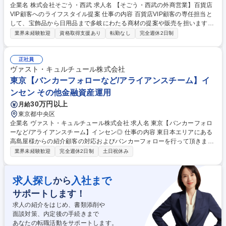
企業名 株式会社そごう・西武 求人名 【そごう・西武の外商営業】百貨店
VIP顧客へのライフスタイル提案 仕事の内容 百貨店VIP顧客の専任担当と
して、宝飾品から日用品まで多岐にわたる商材の提案や販売を担います。
多様なニーズを把握し、最適な商品選定を通じて豊かなライフスタイルを
業界未経験歓迎
資格取得支援あり
転勤なし
完全週休2日制
支える一貫した役割を遂行する業務です。 【詳細】既存VIP顧客への定期
的な接点を通じた信頼関係の構築を基盤とし、豊富な商品力を活用した提
案を行います。顧客の趣味嗜好や購買データの分析に基づき潜在ニーズを
正社員
予測し、宝飾品、美術品、衣料、食料品等の販売活動を展開します。ライ
ヴァスト・キュルチュール株式会社
フスタイルや家族のイベントに合わせた企画提案を行う際、社内の専門ス
東京【バンカーフォローなど/アライアンスチーム】イ
タッフと連携し、組織の総力を挙げて期待を超える価値を提供します。 募
ンセン その他金融資産運用
集職種 【そごう・西武の外商営業】百貨店VIP顧客へのライフスタイル提
30万円以上
月給
案
東京都中央区
企業名 ヴァスト・キュルチュール株式会社 求人名 東京【バンカーフォロ
ーなど/アライアンスチーム】インセン◎ 仕事の内容 東日本エリアにある
高島屋様からの紹介顧客の対応およびバンカーフォローを行って頂きま
す。 募集職種 東京【バンカーフォローなど/アライアンスチーム】インセ
業界未経験歓迎
完全週休2日制
土日祝休み
ン◎
求人探し
入社まで
から
サポートします！
求人の紹介をはじめ、書類添削や
面談対策、内定後の手続きまで
あなたの転職活動をサポートします。