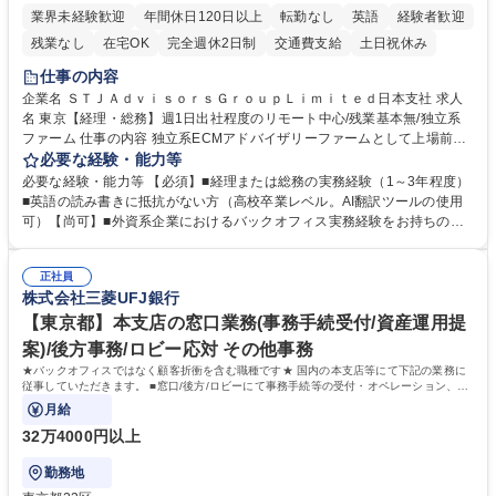
業界未経験歓迎
年間休日120日以上
転勤なし
英語
経験者歓迎
残業なし
在宅OK
完全週休2日制
交通費支給
土日祝休み
仕事の内容
企業名 ＳＴＪＡｄｖｉｓｏｒｓＧｒｏｕｐＬｉｍｉｔｅｄ日本支社 求人
名 東京【経理・総務】週1日出社程度のリモート中心/残業基本無/独立系
ファーム 仕事の内容 独立系ECMアドバイザリーファームとして上場前後
の資本市場戦略を設計する当社にて経理・総務をお任せします。基礎的な
必要な経験・能力等
バックオフィス業務からスタートし組織を支える専任担当として広く活躍
必要な経験・能力等 【必須】■経理または総務の実務経験（1～3年程度）
できる環境です。 ■日常経理、月次および年次決算サポート業務 ■本国
■英語の読み書きに抵抗がない方（高校卒業レベル。AI翻訳ツールの使用
（グローバル）との英文メール対応（AI翻訳ツール等を使用しての対応で
可）【尚可】■外資系企業におけるバックオフィス実務経験をお持ちの方
問題ございません） ■オフィス環境整備、郵便物の発送・受取等の総務業
【必須・尚可要件】簿記などの特別な資格や、TOEIC等のスコアは求めて
務全般 ■その他バックオフィス関連サポート ※ご経験に合わせて無理なく
おりません。日々の事務処理を丁寧かつ正確に行える方を歓迎します。
業務をお任せします。残業も基本的には発生せず、ご自身のペースで業務
正社員
【働き方について】現在は週4日程度の在宅勤務を実施しており、ワーク
株式会社三菱UFJ銀行
を進めやすく定着率の高い環境です。 募集職種 東京【経理・総務】週1日
ライフバランスを重視する方に最適な環境です（フルリモートも面接で相
出社程度のリモート中心/残業基本無/独立系ファーム
談可）。【求める人物像】幅広いバックオフィス業務に柔軟に対応でき、
【東京都】本支店の窓口業務(事務手続受付/資産運用提
社内外と円滑にコミュニケーションを取りながら業務を推進できる方 学
案)/後方事務/ロビー応対 その他事務
歴・資格 学歴：大学院 大学 高専 短大 専修学校 高校 語学力： 資格：
★バックオフィスではなく顧客折衝を含む職種です★ 国内の本支店等にて下記の業務に
従事していただきます。 ■窓口/後方/ロビーにて事務手続等の受付・オペレーション、お
客様対応
月給
32万4000円以上
勤務地