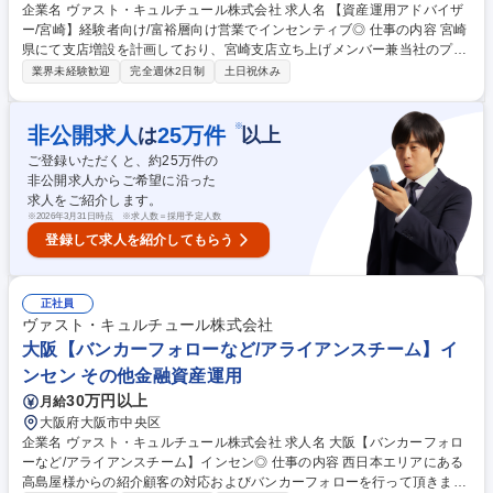
企業名 ヴァスト・キュルチュール株式会社 求人名 【資産運用アドバイザ
ー/宮崎】経験者向け/富裕層向け営業でインセンティブ◎ 仕事の内容 宮崎
県にて支店増設を計画しており、宮崎支店立ち上げメンバー兼当社のプラ
イベートバンカー（IFA）として以下の業務をお任せしたいと考えていま
業界未経験歓迎
完全週休2日制
土日祝休み
す。 ・お客様の専任担当者として、資産運用、社会貢献、承継、次世代教
育等の総合的なアドバイスを行います ・次世代、またその先を見据え、お
客様ファミリーと社会がより豊かになるよう、専門家と協働し、各プロジ
※
非公開求人
25
万件
は
以上
ェクトの成功を牽引します ・ビジョン・ミッションへの共感と実績を踏ま
ご登録いただくと、約
25
万件の
え、チームを束ねるマネージャー職に就任して頂くことも想定しています
非公開求人からご希望に沿った
募集職種 【資産運用アドバイザー/宮崎】経験者向け/富裕層向け営業でイ
求人をご紹介します。
ンセンティブ◎
※
2026年3月31日時点 ※求人数＝採用予定人数
登録して求人を紹介してもらう
正社員
ヴァスト・キュルチュール株式会社
大阪【バンカーフォローなど/アライアンスチーム】イ
ンセン その他金融資産運用
30万円以上
月給
大阪府大阪市中央区
企業名 ヴァスト・キュルチュール株式会社 求人名 大阪【バンカーフォロ
ーなど/アライアンスチーム】インセン◎ 仕事の内容 西日本エリアにある
高島屋様からの紹介顧客の対応およびバンカーフォローを行って頂きま