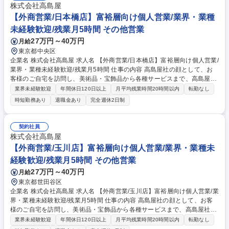
株式会社高島屋
【外商営業/日本橋店】富裕層向け個人営業/業界・業種
未経験歓迎/残業月5時間 その他営業
27万円～40万円
月給
東京都中央区
企業名 株式会社高島屋 求人名 【外商営業/日本橋店】富裕層向け個人営業/
業界・業種未経験歓迎/残業月5時間 仕事の内容 高島屋社の顔として、お
客様のご自宅を訪問し、美術品・宝飾品から各種サービスまで、高島屋社
が取り扱うあらゆる商品・サービスをお客様のご要望に応じて柔軟にコン
業界未経験歓迎
年間休日120日以上
月平均残業時間20時間以内
転勤なし
サルティング提案するお仕事です。 【具体的には】 ■既に信頼関係のある
時短勤務あり
退職金あり
完全週休2日制
お客様(富裕層を中心とした個人顧客)のご自宅を定期的に訪問し、ライフ
スタイルやニーズのヒアリングを行います。 ■お伺いしたご要望に基づ
き、美術品・高級時計・国内外のファッション、さらには資産計画に至る
契約社員
まで、高島屋のすべてのリソースを駆使した最適なご提案を企画・実行し
株式会社高島屋
ます。 ■多様な経験をされた方と接することで自己成長にも繋がるお仕事
【外商営業/玉川店】富裕層向け個人営業/業界・業種未
です。 募集職種 【外商営業/日本橋店】富裕層向け個人営業/業界・業種未
経験歓迎/残業月5時間 その他営業
経験歓迎/残業月5時間
27万円～40万円
月給
東京都世田谷区
企業名 株式会社高島屋 求人名 【外商営業/玉川店】富裕層向け個人営業/業
界・業種未経験歓迎/残業月5時間 仕事の内容 高島屋社の顔として、お客
様のご自宅を訪問し、美術品・宝飾品から各種サービスまで、高島屋社が
取り扱うあらゆる商品・サービスをお客様のご要望に応じて柔軟にコンサ
業界未経験歓迎
年間休日120日以上
月平均残業時間20時間以内
転勤なし
ルティング提案するお仕事です。 【具体的には】 ■既に信頼関係のあるお