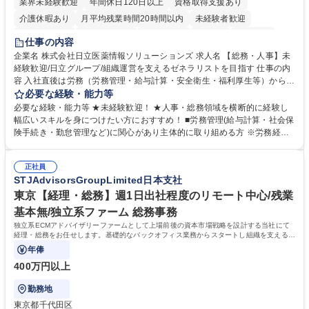
業界未経験歓迎
年間休日120日以上
資格取得支援あり
介護休暇あり
月平均残業時間20時間以内
未経験者歓迎
住宅手当あり
時短勤務あり
退職金あり
在宅OK
賞与あり
仕事の内容
育休あり
完全週休2日制
交通費支給
土日祝休み
寮・社宅あり
企業名 株式会社日立医薬情報ソリューションズ 求人名 【総務・人事】未
経験歓迎/日立グループ/組織運営を支えるゼネラリストを目指す 仕事の内
容 入社直後は労務（労務管理・給与計算・安全衛生・福利厚生等）からお
任せいたします。将来は総務・採用・教育業務へ守備範囲を広げ、組織運
必要な経験・能力等
営を支えるゼネラリストをめざせます。 ・初期業務：労働時間管理、給与
必要な経験・能力等 ★未経験歓迎！ ★人事・総務領域を横断的に経験し
計算、社会保険対応、福利厚生管理、安全衛生、健康経営推進等をお任せ
幅広いスキルを身につけたい方におすすめ！ ■労務管理(給与計算・社会保
します。ご経験に応じて、休職者管理など、幅広く経験を積んでいただき
険手続き・勤怠管理など)に関心があり主体的に取り組める方 ※労務経験
ます。 ・将来的な広がり：総務・採用・教育・税務対応・経営企画等。
者は早期にご活躍いただけます。 ■チームで仕事を推進できる方■将来は
★メンバーがマンツーマンで丁寧に教えるため、ご経験が浅くても安心！
マネジメント職として活躍したい 【尚可】■人事、労務、採用、教育業務
幅広く経験を積みたい意欲がある方に最適な環境です。 募集職種 【総
正社員
のご経験 ■労務管理（給与計算・社会保険手続き・勤怠管理など）の経験
STJAdvisorsGroupLimited日本支社
務・人事】未経験歓迎/日立グループ/組織運営を支えるゼネラリストを目
■衛生管理者の資格をお持ちの方 学歴・資格 学歴：大学院 大学 高専 短大
指す
専修学校 高校 語学力： 資格：
東京【経理・総務】週1日出社程度のリモート中心/残業
基本無/独立系ファーム 総務事務
独立系ECMアドバイザリーファームとして上場前後の資本市場戦略を設計する当社にて
経理・総務をお任せします。基礎的なバックオフィス業務からスタートし組織を支える専
任担当として広く活躍できる環境です。
年俸
400万円以上
勤務地
東京都千代田区