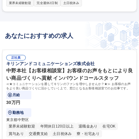
す。 募集職種 大阪【バンカーフォローなど/アライアンスチーム】インセ
業界未経験歓迎
完全週休2日制
土日祝休み
ン◎
あなたにおすすめの求人
正社員
キリンアンドコミュニケーションズ株式会社
中野本社【お客様相談室】お客様のお声をもとにより良
い商品づくりへ貢献 インバウンドコールスタッフ
≪★コミュニケーションを通してキリンのファンを増やしませんか？★≫ お客様のお声
をより良い商品づくりに活かしていく上で、窓口となるお客様相談室でのお仕事です。
月給
30万円
勤務地
東京都中野区
業界未経験歓迎
年間休日120日以上
退職金あり
在宅OK
賞与あり
交通費支給
土日祝休み
寮・社宅あり