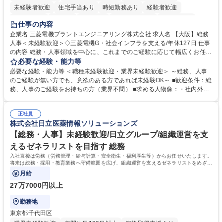
未経験者歓迎
住宅手当あり
時短勤務あり
経験者歓迎
退職金あり
在宅OK
賞与あり
完全週休2日制
交通費支給
仕事の内容
駅近5分以内
土日祝休み
服装自由
寮・社宅あり
食事補助あり
企業名 三菱電機プラントエンジニアリング株式会社 求人名 【大阪】総務
人事＜未経験歓迎＞◇三菱電機G・社会インフラを支える/年休127日 仕事
の内容 総務・人事領域を中心に、これまでのご経験に応じて幅広くお任せ
します。 ＜具体的には＞ ・総務/人事労務（給与・社保・勤怠管理など）
必要な経験・能力等
・採用・教育研修 ・福利厚生運用 など ※基本的には事務所勤務ですが、
必要な経験・能力等 ＜職種未経験歓迎・業界未経験歓迎＞ ～総務、人事
採用や教育等の業務内容により、関西圏以外への日帰り・宿泊を伴う国内
のご経験が無い方でも、意欲のある方であれば未経験OK～ ■歓迎条件：総
出張もございます。 ※担当業務を持ちつつ、お互いに助け合いながら、総
務、人事のご経験をお持ちの方（業界不問） ■求める人物像：・社内外の
務部という組織として協力しながら進める体制です。 募集職種 【大阪】
関係各部門との調整を率先して行い、業務を円滑に遂行できる協調性やコ
総務人事＜未経験歓迎＞◇三菱電機G・社会インフラを支える/年休127日
ミュニケーション能力を持っている方 ・人事総務領域に興味がありゼネラ
正社員
リスト志向をお持ちの方 学歴・資格 学歴：大学院 大学 語学力： 資格：
株式会社日立医薬情報ソリューションズ
【総務・人事】未経験歓迎/日立グループ/組織運営を支
えるゼネラリストを目指す 総務
入社直後は労務（労務管理・給与計算・安全衛生・福利厚生等）からお任せいたします。
将来は総務・採用・教育業務へ守備範囲を広げ、組織運営を支えるゼネラリストをめざせ
ます。
月給
27万7000円以上
勤務地
東京都千代田区