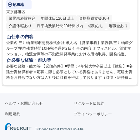
勤務地
東京都港区
業界未経験歓迎
年間休日120日以上
資格取得支援あり
介護休暇あり
月平均残業時間20時間以内
転勤なし
退職金あり
在宅OK
賞与あり
育休あり
完全週休2日制
交通費支給
仕事の内容
駅近5分以内
土日祝休み
寮・社宅あり
企業名 三井物産都市開発株式会社 求人名 【営業事務】業務職/三井物産グ
ループ/平均残業時間10H/完全週休2日 仕事の内容 オフィスビル、賃貸マ
ンション、物流倉庫等の不動産開発事業における用地取得、開発推進、賃
貸運営、売却、仲介・活用提案等を行う営業部門において事務業務を担当
必要な経験・能力等
いただきます。 【詳細】・契約書管理、契約書製本、捺印対応、ファイリ
必要な経験・能力等 【必須条件】■学歴：4年制大学卒業以上【歓迎】■宅
ング、登記簿取得、調書取得・支払業務（各種費用支払、支払管理、請
建士資格保有者※応募に際し必須としている資格はありません。宅建士資
求・支払データ登録、取引先マスター申請対応）・予算作成及び予実管
格をお持ちでない方は入社後に取得を推奨しております（取得・維持費用
理・各種稟議書、報告書作成業務・各種台帳管理、交際費・会議費支払報
の一部補助あり） 【求める人物像】 ・向学心豊かで、主体的に行動でき
告書作成及び月次管理・部内総務庶務全般 など※※配属先によっては上記
る方。 ・社内外の多様な関係者と協調して業務を進められるコミュニケー
の他に担当頂く業務が発生する場合があります。 募集職種 【営業事務】
ション力がある方。 ・チャレンジを厭わず、粘り強く業務に取り組める
業務職/三井物産グループ/平均残業時間10H/完全週休2日
方。多様な関係者と謙虚に信頼関係を構築でき、期限を意識したスケジュ
ヘルプ・お問い合わせ
リクルートID規約
ール管理が出来る方。※将来的に他部署（営業部門、コーポレート部門）
へのジョブローテーションの可能性があります。 学歴・資格 学歴：大学
利用規約
プライバシーポリシー
院 大学 語学力： 資格：宅地建物取引士