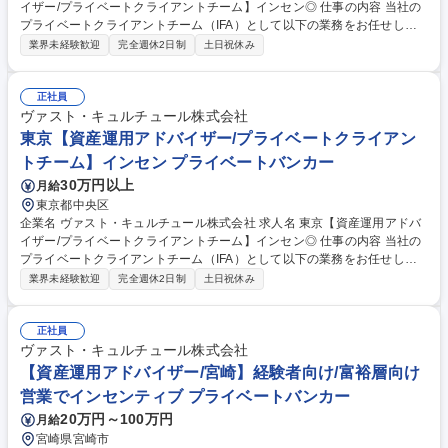
イザー/プライベートクライアントチーム】インセン◎ 仕事の内容 当社の
プライベートクライアントチーム（IFA）として以下の業務をお任せした
いと考えています。 ●お客様の専任担当者として、資産運用、社会貢献、
業界未経験歓迎
完全週休2日制
土日祝休み
承継、次世代教育等の総合的なアドバイスを行います ●次世代、またその
先を見据え、お客様ファミリーと社会がより豊かになるよう、専門家と協
働し、各プロジェクトの成功を牽引します 募集職種 大阪【資産運用アド
正社員
バイザー/プライベートクライアントチーム】インセン◎
ヴァスト・キュルチュール株式会社
東京【資産運用アドバイザー/プライベートクライアン
トチーム】インセン プライベートバンカー
30万円以上
月給
東京都中央区
企業名 ヴァスト・キュルチュール株式会社 求人名 東京【資産運用アドバ
イザー/プライベートクライアントチーム】インセン◎ 仕事の内容 当社の
プライベートクライアントチーム（IFA）として以下の業務をお任せした
いと考えています。 ●お客様の専任担当者として、資産運用、社会貢献、
業界未経験歓迎
完全週休2日制
土日祝休み
承継、次世代教育等の総合的なアドバイスを行います ●次世代、またその
先を見据え、お客様ファミリーと社会がより豊かになるよう、専門家と協
働し、各プロジェクトの成功を牽引します 募集職種 東京【資産運用アド
正社員
バイザー/プライベートクライアントチーム】インセン◎
ヴァスト・キュルチュール株式会社
【資産運用アドバイザー/宮崎】経験者向け/富裕層向け
営業でインセンティブ プライベートバンカー
20万円～100万円
月給
宮崎県宮崎市