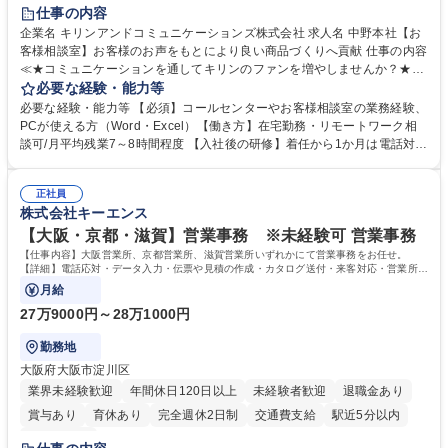
仕事の内容
企業名 キリンアンドコミュニケーションズ株式会社 求人名 中野本社【お
客様相談室】お客様のお声をもとにより良い商品づくりへ貢献 仕事の内容
≪★コミュニケーションを通してキリンのファンを増やしませんか？★≫
お客様のお声をより良い商品づくりに活かしていく上で、窓口となるお客
必要な経験・能力等
様相談室でのお仕事です。 日々お客様からいただくキリングループへのご
必要な経験・能力等 【必須】コールセンターやお客様相談室の業務経験、
意見を、企業活動に活かしています。お客様からの声に迅速かつ誠意をも
PCが使える方（Word・Excel）【働き方】在宅勤務・リモートワーク相
って対応、情報提供するとともにグループ内活動に反映しています。 【具
談可/月平均残業7～8時間程度 【入社後の研修】着任から1か月は電話対応
体的には】電話応対、メール、お手紙対応、ご指摘品調査報告書作成、有
のOJTを中心に実施し、電話対応に慣れた段階でメール・手紙のOJTを実
人チャットボット対応など。 【1日の対応件数】■電話：月間一人当たり
施する予定です。独り立ち以降もしっかりフォローする体制を整えていま
平均100件前後■メール・手紙：同上40件前後 募集職種 中野本社【お客様
正社員
すのでご安心ください。 【当社について】キリングループの広報機能を担
株式会社キーエンス
相談室】お客様のお声をもとにより良い商品づくりへ貢献
う会社として、お客様との出会いを大切にし、磨き上げたホスピタリティ
を込めてコミュニケーションをとりながら広報関連業務を行っておりま
【大阪・京都・滋賀】営業事務 ※未経験可 営業事務
す。 学歴・資格 学歴：大学院 大学 高専 短大 専修学校 高校 語学力： 資
【仕事内容】大阪営業所、京都営業所、滋賀営業所いずれかにて営業事務をお任せ。
格：
【詳細】電話応対・データ入力・伝票や見積の作成・カタログ送付・来客対応・営業所内
で発生する事務業務や業務改善をお任せ。
月給
27万9000円～28万1000円
勤務地
大阪府大阪市淀川区
業界未経験歓迎
年間休日120日以上
未経験者歓迎
退職金あり
賞与あり
育休あり
完全週休2日制
交通費支給
駅近5分以内
土日祝休み