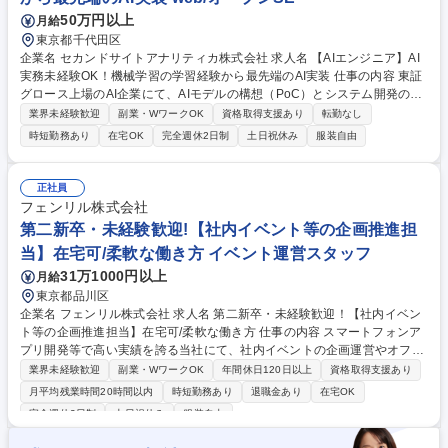
50万円以上
月給
東京都千代田区
企業名 セカンドサイトアナリティカ株式会社 求人名 【AIエンジニア】AI
実務未経験OK！機械学習の学習経験から最先端のAI実装 仕事の内容 東証
グロース上場のAI企業にて、AIモデルの構想（PoC）とシステム開発のハ
ブを担うAIエンジニアを募集。主にAWSでのAIプロダクト開発およびAIシ
業界未経験歓迎
副業・WワークOK
資格取得支援あり
転勤なし
ステム構築やサービスの企画～顧客提案に携わっていただきます。 ■自社
時短勤務あり
在宅OK
完全週休2日制
土日祝休み
服装自由
基盤『R2Engine』等を駆使し、顧客課題のヒアリングからAIモデルの作
成、システムへの実装・運用までを一貫して担当します。 【詳細】・AIを
実行する基盤「AIエンジン」の開発 ・上記、エンジン上で動作するAIモデ
正社員
ルの開発および運用 ・顧客や協業会社とのコミュニケーション を行いま
フェンリル株式会社
す。 募集職種 【AIエンジニア】AI実務未経験OK！機械学習の学習経験か
第二新卒・未経験歓迎!【社内イベント等の企画推進担
ら最先端のAI実装
当】在宅可/柔軟な働き方 イベント運営スタッフ
31万1000円以上
月給
東京都品川区
企業名 フェンリル株式会社 求人名 第二新卒・未経験歓迎！【社内イベン
ト等の企画推進担当】在宅可/柔軟な働き方 仕事の内容 スマートフォンア
プリ開発等で高い実績を誇る当社にて、社内イベントの企画運営やオフィ
スプランニング等の総務実務をご担当。事務作業に留まらず、社員の生産
業界未経験歓迎
副業・WワークOK
年間休日120日以上
資格取得支援あり
性とエンゲージメント向上に直結する施策をリードし、 将来的にはチーム
月平均残業時間20時間以内
時短勤務あり
退職金あり
在宅OK
の核となるリーダー候補としての活躍を期待します。■社内イベント（BB
完全週休2日制
土日祝休み
服装自由
Qや音楽祭等）の企画運営 【仕事の魅力】「フェンリルのファン作り」を
ミッションに、デザイナーと連携し自身のアイデアを具現化できます。正