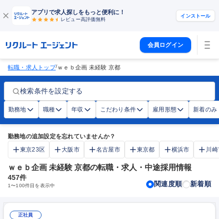
アプリで求人探しをもっと便利に！
インストール
レビュー高評価
無料
会員ログイン
/
転職・求人トップ
ｗｅｂ企画 未経験 京都
検索条件を設定する
勤務地
職種
年収
こだわり条件
雇用形態
新着のみ
勤務地の追加設定を忘れていませんか？
東京23区
大阪市
名古屋市
東京都
横浜市
川崎
ｗｅｂ企画 未経験 京都の転職・求人・中途採用情報
457
件
関連度順
新着順
1
〜
100
件目を表示中
正社員