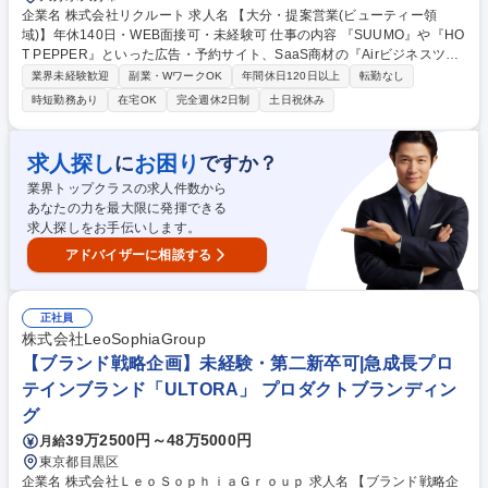
企業名 株式会社リクルート 求人名 【大分・提案営業(ビューティー領
域)】年休140日・WEB面接可・未経験可 仕事の内容 『SUUMO』や『HO
T PEPPER』といった広告・予約サイト、SaaS商材の『Airビジネスツー
ルズ』等も展開する当社のビューティーDivisionにおいて、新規/既存営業
業界未経験歓迎
副業・WワークOK
年間休日120日以上
転勤なし
をお任せいたします。 【具体的には】担当地域のクライアントに対して、
時短勤務あり
在宅OK
完全週休2日制
土日祝休み
架電による新規アポイント獲得(新規顧客開拓時のみ)・課題・ニーズの抽
出・データ分析に基づく集客や業務・経営支援の企画提案・企画の実行・
効果検証・アフターフォローの実施等をお任せいたします。 【魅力】課題
求人探し
お困り
に
ですか？
設定力、問題解決力、関係性構築力など、企画営業職に必要なスキルだけ
業界トップクラスの求人件数から
でなく、経営的視点でマーケットを見立てる力も習得できます。 募集職種
あなたの力を最大限に発揮できる
【大分・提案営業(ビューティー領域)】年休140日・WEB面接可・未経験
求人探しをお手伝いします。
可
アドバイザーに相談する
正社員
株式会社LeoSophiaGroup
【ブランド戦略企画】未経験・第二新卒可|急成長プロ
テインブランド「ULTORA」 プロダクトブランディン
グ
39万2500円～48万5000円
月給
東京都目黒区
企業名 株式会社ＬｅｏＳｏｐｈｉａＧｒｏｕｐ 求人名 【ブランド戦略企