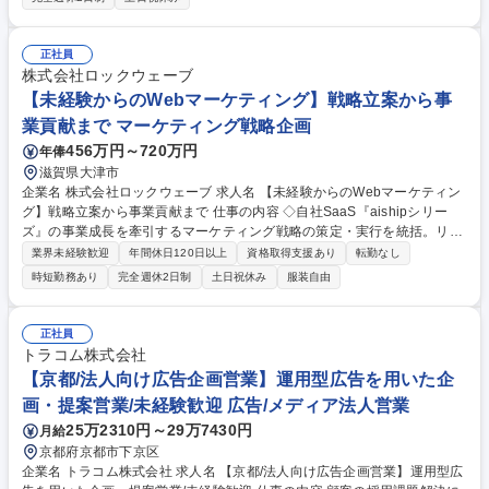
正/設定変更(フォーマット変更など) ■販促コンテンツ制作に伴うデータ加
工/運用 ■チームメンバーへの作業指示/進捗管理 ■営業部門からの依頼内容
の確認/調整 ■制作物の品質チェックおよび業務改善 募集職種 【ITエンジ
正社員
ニア】京都勤務/プログラミング経験×チーム運営/実務未経験歓迎
株式会社ロックウェーブ
【未経験からのWebマーケティング】戦略立案から事
業貢献まで マーケティング戦略企画
456万円～720万円
年俸
滋賀県大津市
企業名 株式会社ロックウェーブ 求人名 【未経験からのWebマーケティン
グ】戦略立案から事業貢献まで 仕事の内容 ◇自社SaaS『aishipシリー
ズ』の事業成長を牽引するマーケティング戦略の策定・実行を統括。リー
ド獲得から事業貢献まで、その全権限と責任をお任せします。広告運用
業界未経験歓迎
年間休日120日以上
資格取得支援あり
転勤なし
（Google/SNS）、SEO改善、LP設計、メルマガ、 ホワイトペーパー、
時短勤務あり
完全週休2日制
土日祝休み
服装自由
セミナー誘導など幅広いチャネルで施策を企画・実行していくポジション
です。大きな裁量の下、データに基づき事業戦略と連動したマーケティン
グを構築。単なる実行者に留まらず、自身の経験と分析力で事業を動かす
正社員
司令塔を求めます。プロダクト・営業・CSを巻き込み、マーケティング
トラコム株式会社
を起点として全社で「事業の成功」を創出することに挑戦できる、やりが
【京都/法人向け広告企画営業】運用型広告を用いた企
いのあるポジションです。 募集職種 【未経験からのWebマーケティン
画・提案営業/未経験歓迎 広告/メディア法人営業
グ】戦略立案から事業貢献まで
25万2310円～29万7430円
月給
京都府京都市下京区
企業名 トラコム株式会社 求人名 【京都/法人向け広告企画営業】運用型広