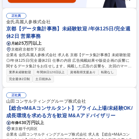
正社員
金氏高麗人参株式会社
京都【データ集計事務】未経験歓迎 /年休125日/完全週
休2日 営業事務
25万円以上
月給
京都府京都市下京区
企業名 金氏高麗人参株式会社 求人名 京都【データ集計事務】未経験歓迎
◎/年休125日/完全週休2日 仕事の内容 広告掲載結果や販促企画の反響に
関するデータ集計をお任せします。掲載した広告の反響を、次回のマーケ
ティング企画の参考にします。日々入力し蓄積する数値が、将来の販促企
業界未経験歓迎
年間休日120日以上
資格取得支援あり
転勤なし
画や広告掲載の大切な指標になります。 反響の最大化につなげるため、関
完全週休2日制
土日祝休み
連する部署と相談、協力しながら業務に取り組みます。 【具体的には】
◆広告の反響数などのデータ入力・集計 ◆効果レポートの作成 ◆電話・
メール対応 ◆その他付随する事務業務 ★入社後は導入教育を経て、配属
正社員
部署でのOJT教育が始まります。社内外のセミナーなどにも参加し、必要
山田コンサルティンググループ株式会社
な考え方や知識を体系的に学ぶことができます。 募集職種 京都【データ
【総合×M&Aコンサルタント】プライム上場/未経験OK/
集計事務】未経験歓迎◎/年休125日/完全週休2日
成長環境を求める方を歓迎 M&Aアドバイザリー
430万円以上
年俸
東京都千代田区
企業名 山田コンサルティンググループ株式会社 求人名 【総合×M&Aコン