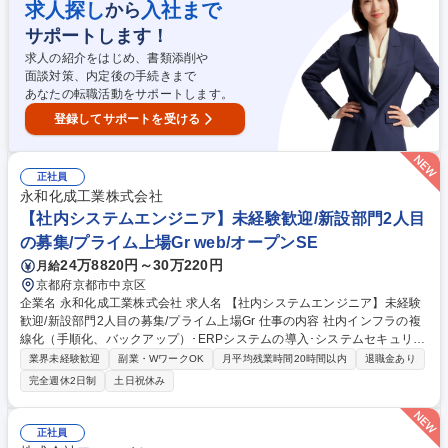
求人探し
入社まで
から
解のない中で、社員に喜ばれる会社作りをリードする醍醐味があります。
午前はリモートで午後は出社する、お子様の送り迎えや通院のため中抜け
サポートします！
するなども可能です。 募集職種 第二新卒・未経験歓迎！【社内イベント
求人の紹介をはじめ、書類添削や
等の企画推進担当】在宅可/柔軟な働き方
面談対策、内定後の手続きまで
あなたの転職活動をサポートします。
登録してサポートを受ける
正社員
永和化成工業株式会社
【社内システムエンジニア】未経験歓迎/新設部門2人目
の募集/プライム上場Gr web/オープンSE
24万8820円～30万220円
月給
京都府京都市中京区
企業名 永和化成工業株式会社 求人名 【社内システムエンジニア】未経験
歓迎/新設部門2人目の募集/プライム上場Gr 仕事の内容 社内インフラの複
線化（手順化、バックアップ）･ERPシステムの導入･システムセキュリテ
ィの見直し、運用といった社内SE業務をお任せします。未経験でも社内S
業界未経験歓迎
副業・WワークOK
月平均残業時間20時間以内
退職金あり
Eをこれから目指したい人に適した募集となります。 【詳細】最初はPC
完全週休2日制
土日祝休み
セットアップなど比較的取り組みやすい業務からスタートし、段階的にス
キルを伸ばせます。・社内システムの企画・設計・開発・運用・保守（販
売管理システム、生産管理システム、在庫管理システムなど）・業務効率
正社員
化・DX推進の企画・伴走―現場ヒアリング、課題抽出、改善提案、シス