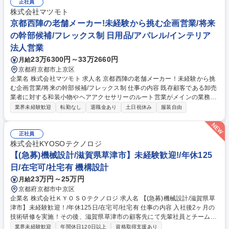
ーリー等の確認など) 外部の版権元との信頼関係を構築して遊技機化プロ
正社員
ジェクトを進める重要な役割を担います。 募集職種 未経験歓迎【IP渉外/
株式会社マツモト
東京】プライム上場最大手遊技機メーカー/転勤無/年休125日
京都西陣の老舗メーカー!未経験から挑む企画営業/将来
の幹部候補/フレックス制 日用品/アパレル/インテリア
法人営業
23万6300円～33万2660円
月給
京都府京都市上京区
企業名 株式会社マツモト 求人名 京都西陣の老舗メーカー！未経験から挑
む企画営業/将来の幹部候補/フレックス制 仕事の内容 既存顧客である卸売
業者に対する和装小物やヘアアクセサリーのルート営業がメインの業務で
す。将来的には商品企画やSNSマーケティング、新規事業の展開まで幅広
業界未経験歓迎
転勤なし
退職金あり
土日祝休み
服装自由
くお任せします。 卸売業者へのルート営業がメイン業務です。既存のお客
様と関係構築を図り、自社デザイナーと連携してクライアントのアイデア
も取り入れた商品化を進めます。営業活動に加え、デジタル刺繍ミシンや
正社員
工業用プリンター等のオペレーションや出荷業務にも携わります。現在は
株式会社KYOSOテクノロジ
社長が一人で営業を担っており、その業務を引き継ぐと共に、将来は管理
【(急募)機械設計/滋賀県草津市】未経験歓迎!/年休125
職として経営に参画するキャリアパスも描けます。 募集職種 京都西陣の
日/在宅可/社宅有 機構設計
老舗メーカー！未経験から挑む企画営業/将来の幹部候補/フレックス制
23万円～25万円
月給
京都府京都市中京区
企業名 株式会社ＫＹＯＳＯテクノロジ 求人名 【(急募)機械設計/滋賀県草
津市】未経験歓迎！/年休125日/在宅可/社宅有 仕事の内容 入社後2ヶ月の
技術研修を実施！その後、滋賀県草津市の顧客先にて先輩社員とチームを
組み、受託した製品の設計開発や課題解決に携わっていただきます。 【研
業界未経験歓迎
年間休日120日以上
資格取得支援あり