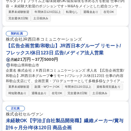
サルタント】プライム上場/未経験OK/成長環境を求める方を歓迎 仕事の内
容 ＜未経験大歓迎のポジションです＞M&Aをメインとした総合コンサル
業務をお任せします。様々なM&A案件に携わりながら飛躍的に成長したい
業界未経験歓迎
年間休日120日以上
転勤なし
退職金あり
在宅OK
という想いをお持ちの方を歓迎します。 ＜サービス内容＞ ■M&Aの事前検
完全週休2日制
土日祝休み
討支援■M&Aプランニング ■M&Aアドバイザリー（FA業務） ■デューデリ
ジェンス、バリュエーション ■M&A仲介業務■M&A実行後の統合支援 募集
職種 【総合×M&Aコンサルタント】プライム上場/未経験OK/成長環境を求
契約社員
める方を歓迎
株式会社JR西日本コミュニケーションズ
【広告企画営業/和歌山】JR西日本グループ リモート/
フレックス/休日123日 広告/メディア法人営業
21万円～37万5000円
月給
和歌山県和歌山市
企業名 株式会社ＪＲ西日本コミュニケーションズ 求人名 【広告企画営業/
和歌山】JR西日本グループ◆リモート/フレックス/休日123日 仕事の内容
和歌山支店にて、企画営業・プロデューサーとして多種多様なクライアン
トを担当していただきます。未経験からでもOJTを中心とした教育体制が
業界未経験歓迎
副業・WワークOK
年間休日120日以上
資格取得支援あり
整っており安心して働けます。 自治体や一般企業を中心にテレビ、雑誌な
時短勤務あり
退職金あり
在宅OK
完全週休2日制
土日祝休み
どのマス広告から交通広告やイベント展開、デジタルマーケティングとい
った様々なソリューションを活用し、クライアントの課題解決を担う仕事
を行なっていただきます。 担当は新規開拓を想定しており、幅広いクライ
正社員
アントを担当していただきます 募集職種 【広告企画営業/和歌山】JR西日
株式会社セルヴァン
本グループ◆リモート/フレックス/休日123日
未経験OK【宇治∬自社製品開発職】繊維メーカー/賞与
計6ヶ月分/年休120日 商品企画