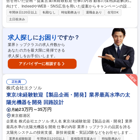
告を用いた企画・提案営業/未経験歓迎 仕事の内容 顧客の採用課題解決に
向けて、IndeedやWEB・SNS広告を用いた提案からキャンペーンの設
定・運用・最適化までお任せ！入社後は一人一人に育成担当がつき手厚く
年間休日120日以上
転勤なし
時短勤務あり
退職金あり
在宅OK
サポートしますのでご安心ください。 ・新規・既存顧客へのアプローチ→
土日祝休み
企業様との商談（求人ニーズや採用課題のヒアリング→ターゲット選定や
戦略立案/提案）→取材や原稿制作の発注→WEB/SNS広告等の設定・運
用・効果分析を踏まえた改善提案 など ・企画提案から運用・分析までPD
求人探し
お困り
に
ですか？
CAを回す中で、営業スキルと広告運用スキルの双方を高められるお仕
業界トップクラスの求人件数から
事！ ※新規営業：電話営業は1時間当たり10件程が目安（とにかく数をこ
あなたの力を最大限に発揮できる
なすものではございません） 募集職種 【京都/法人向け広告企画営業】運
求人探しをお手伝いします。
用型広告を用いた企画・提案営業/未経験歓迎
アドバイザーに相談する
正社員
株式会社エクソル
東京/未経験歓迎【製品企画・開発】業界最高水準の太
陽光機器を開発 回路設計
23万円～35万円
月給
東京都港区
企業名 株式会社エクソル 求人名 東京/未経験歓迎【製品企画・開発】業界
最高水準の太陽光機器を開発 仕事の内容 業界トップクラスの品質を誇る
太陽光システムの技術支援、新技術提案・実証試験などをお任せします。
厳しい基準をクリアした自社製品や海外の先進機器を扱い、未経験から電
業界未経験歓迎
年間休日120日以上
資格取得支援あり
時短勤務あり