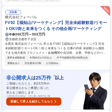
金融機関や自治体、民間企業、学校などのパートナー開拓 ■開拓したパー
トナー法人との連携強化および関係構築 ■金融機関のお取引先や融資先企
業への各種ご提案 ■OJTによる先輩社員との訪問同行（ゆくゆくは単独訪
正社員
問を目指します） 基本はリモートワーク中心で、研修後も柔軟な働き方で
株式会社フォーバル
ご活躍いただけます！ 募集職種 FV92【宮津/マーケティング】完全未経験
FV92【福知山/マーケティング】完全未経験歓迎/リモー
歓迎/リモートOK！/街と未来をつくる
トOK!/街と未来をつくる その他企画/マーケティング
300万円～500万円
年俸
京都府京都市下京区
企業名 株式会社フォーバル 求人名 FV92【福知山/マーケティング】完全
未経験歓迎/リモートOK！/街と未来をつくる 仕事の内容 未経験から挑戦
できる地方創生プロジェクト！金融機関や自治体、企業、学校などのパー
トナーを開拓・連携し、地域活性化を推し進める魅力的なお仕事です！リ
業界未経験歓迎
年間休日120日以上
月平均残業時間20時間以内
モート中心で働けます◎ 【お任せする業務の詳細】 ■事業に賛同いただけ
退職金あり
完全週休2日制
土日祝休み
る金融機関や自治体、民間企業、学校などのパートナー開拓 ■開拓したパ
ートナー法人との連携強化および関係構築 ■金融機関のお取引先や融資先
企業への各種ご提案 ■OJTによる先輩社員との訪問同行（ゆくゆくは単独
※
非公開求人
25
万件
は
以上
訪問を目指します） 基本はリモートワーク中心で、研修後も柔軟な働き方
ご登録いただくと、約
25
万件の
でご活躍いただけます！ 募集職種 FV92【福知山/マーケティング】完全未
非公開求人からご希望に沿った
経験歓迎/リモートOK！/街と未来をつくる
求人をご紹介します。
※
2026年3月31日時点 ※求人数＝採用予定人数
登録して求人を紹介してもらう