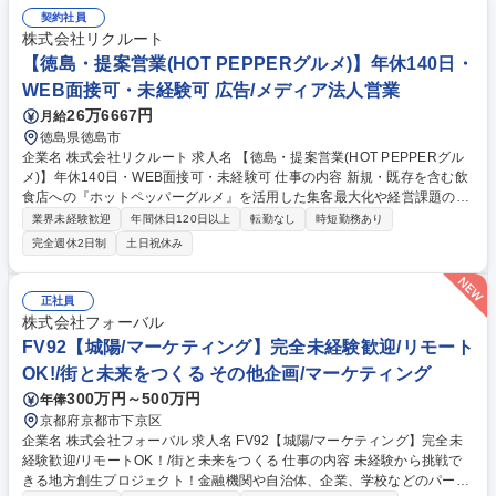
契約社員
株式会社リクルート
【徳島・提案営業(HOT PEPPERグルメ)】年休140日・
WEB面接可・未経験可 広告/メディア法人営業
26万6667円
月給
徳島県徳島市
企業名 株式会社リクルート 求人名 【徳島・提案営業(HOT PEPPERグル
メ)】年休140日・WEB面接可・未経験可 仕事の内容 新規・既存を含む飲
食店への『ホットペッパーグルメ』を活用した集客最大化や経営課題の解
決を提案します。データ分析に基づく広告企画から、店舗の魅力を引き出
業界未経験歓迎
年間休日120日以上
転勤なし
時短勤務あり
すプロモーションまで実行支援します。 【営業機会】飲食店は日本全国約
完全週休2日制
土日祝休み
60万店舗あり、日々多くの店舗経営者と関われる機会があり、3年で市場
価値の高い営業に成長が可能です。 【成長】入社年次が近い先輩・同期と
切磋琢磨できます。入社時のビジネススキルは重視しておらず、営業未経
正社員
験からMVPになった営業も多数！ 【働き方】労働時間マネジメントを徹
株式会社フォーバル
底しており、効率的な業務遂行のための計画性を養うことができ、公私の
FV92【城陽/マーケティング】完全未経験歓迎/リモート
バランスを保って働くことが可能です。 募集職種 【徳島・提案営業(HOT
OK!/街と未来をつくる その他企画/マーケティング
PEPPERグルメ)】年休140日・WEB面接可・未経験可
300万円～500万円
年俸
京都府京都市下京区
企業名 株式会社フォーバル 求人名 FV92【城陽/マーケティング】完全未
経験歓迎/リモートOK！/街と未来をつくる 仕事の内容 未経験から挑戦で
きる地方創生プロジェクト！金融機関や自治体、企業、学校などのパート