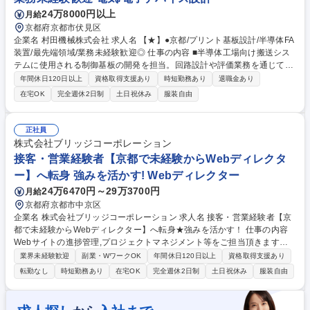
24万8000円以上
月給
京都府京都市伏見区
企業名 村田機械株式会社 求人名 【★】●京都/プリント基板設計/半導体FA
装置/最先端領域/業務未経験歓迎◎ 仕事の内容 ■半導体工場向け搬送シス
テムに使用される制御基板の開発を担当。回路設計や評価業務を通じて、
専門性の高い技術を身につけられる環境です。 ■開発業務：制御基板の置
年間休日120日以上
資格取得支援あり
時短勤務あり
退職金あり
き換え開発、回路設計、動作検証および評価業務 ■企画業務：電子部品の
在宅OK
完全週休2日制
土日祝休み
服装自由
選定や基板開発計画の立案、量産に向けた準備対応 ■調整業務：製造委託
先や社内関係部署と連携しながら品質・納期管理を実施 ★プリント基板設
計未経験でも、電気電子の知識を活かして専門性を高められる環境です★
正社員
募集職種 【★】●京都/プリント基板設計/半導体FA装置/最先端領域/業務未
株式会社ブリッジコーポレーション
経験歓迎◎
接客・営業経験者【京都で未経験からWebディレクタ
ー】へ転身 強みを活かす! Webディレクター
24万6470円～29万3700円
月給
京都府京都市中京区
企業名 株式会社ブリッジコーポレーション 求人名 接客・営業経験者【京
都で未経験からWebディレクター】へ転身★強みを活かす！ 仕事の内容
Webサイトの進捗管理,プロジェクトマネジメント等をご担当頂きます。
営業が企画立案した案件に携わります。提案から構築・運用まで一気通
業界未経験歓迎
副業・WワークOK
年間休日120日以上
資格取得支援あり
貫。全て自社内で完結でき,幅広く知識を吸収し圧倒的スキルが身につきま
転勤なし
時短勤務あり
在宅OK
完全週休2日制
土日祝休み
服装自由
す ≪具体的には≫■お客様との折衝から画面設計・仕様決め,進行管理,運
用 業務をご担当頂き,案件全体の管理を行って頂きます。Webサイトの構
築を 目的とするのではなく,顧客のニーズ・課題を解決するにはどうする