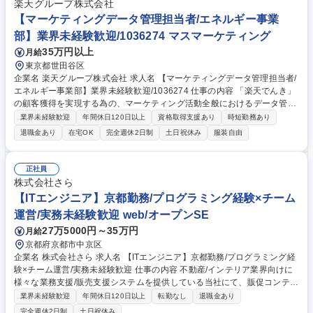
楽天グループ株式会社
【マーケティングデータ管理担当者/エネルギー事業
部】業界未経験歓迎/1036274 マスマーケティング
35万円以上
月給
東京都世田谷区
企業名 楽天グループ株式会社 求人名 【マーケティングデータ管理担当者/
エネルギー事業部】業界未経験歓迎/1036274 仕事の内容 「楽天でんき」
の顧客獲得を実現する為の、マーケティング活動全般におけるデータ管理
をお任せいたします。将来的にマーケティング実務にも挑戦頂きます。具
業界未経験歓迎
年間休日120日以上
資格取得支援あり
時短勤務あり
体業務内容については下記。 ■グループ内の各種サービスの行動、プロフ
退職金あり
在宅OK
完全週休2日制
土日祝休み
服装自由
ァイルデータと楽天でんきユーザーを組み合わせての分析業務 ■効果測定
用のBIツールでのダッシュボード作成、KPI管理を通じたPDCA活動（前
日の数字をdomoやTableauなどのBIツールで確認し、日々の改善活動を行
正社員
う 等） 将来的には楽天グループの持つ様々なサービスや資産を活用した
株式会社さら
キャンペーンの企画立案、実行への挑戦も可能です。 募集職種 【マーケ
【ITエンジニア】京都勤務/プログラミング経験×チーム
ティングデータ管理担当者/エネルギー事業部】業界未経験歓迎/1036274
運営/実務未経験歓迎 web/オープンSE
27万5000円～35万円
月給
京都府京都市中京区
企業名 株式会社さら 求人名 【ITエンジニア】京都勤務/プログラミング経
験×チーム運営/実務未経験歓迎 仕事の内容 不動産/インテリア業界向けに
様々な業務支援/販売支援システムを提供している当社にて、販促コンテン
ツ制作を支えるプログラムの運用に加え、6名のチームをまとめる役割を
業界未経験歓迎
年間休日120日以上
転勤なし
退職金あり
担っていただける方を募集します。 【具体的には】 ■既存プログラムの修
完全週休2日制
土日祝休み