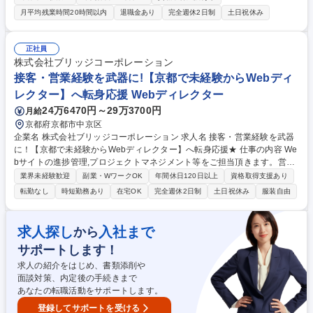
修】未経験者を想定したカリキュラムで、座学やCAD操作を習得。 【業
月平均残業時間20時間以内
退職金あり
完全週休2日制
土日祝休み
務】まずは先輩社員の補助として、空調またはボイラーの図面作成や製品
評価。徐々に部品設計、レイアウト設計と担当領域を拡大。 【チーム】弊
社社員4～5名のチーム構成。わからないことがあればいつでも隣に座って
正社員
いる先輩に相談できる環境。 【採用HP】https://www.recruit-kyoso-tec.co
株式会社ブリッジコーポレーション
m/ 募集職種 【(急募)機械設計/滋賀県草津市】未経験歓迎！/年休125日/在
接客・営業経験を武器に!【京都で未経験からWebディ
宅可/社宅有
レクター】へ転身応援 Webディレクター
24万6470円～29万3700円
月給
京都府京都市中京区
企業名 株式会社ブリッジコーポレーション 求人名 接客・営業経験を武器
に！【京都で未経験からWebディレクター】へ転身応援★ 仕事の内容 We
bサイトの進捗管理,プロジェクトマネジメント等をご担当頂きます。営業
が企画立案した案件に携わります。提案から構築・運用まで一気通貫。全
業界未経験歓迎
副業・WワークOK
年間休日120日以上
資格取得支援あり
て自社内で完結でき,幅広く知識を吸収しスキルが身につきます。 ≪具体
転勤なし
時短勤務あり
在宅OK
完全週休2日制
土日祝休み
服装自由
的には≫■お客様との折衝から画面設計・仕様決め,進行管理,運用 業務を
ご担当頂き,案件全体の管理を行って頂きます。Webサイトの構築を 目的
とするのではなく,顧客のニーズ・課題を解決するにはどうするのか 考え,
求人探し
入社まで
から
提案しながらプロジェクトを牽引して頂きます。プロジェクトに よって
サポートします！
は,お客様との月例会議を開催しており,より良い成果を上げていく ための
ご提案やアクセス解析等もご担当頂きます。 募集職種 接客・営業経験を
求人の紹介をはじめ、書類添削や
武器に！【京都で未経験からWebディレクター】へ転身応援★
面談対策、内定後の手続きまで
あなたの転職活動をサポートします。
登録してサポートを受ける