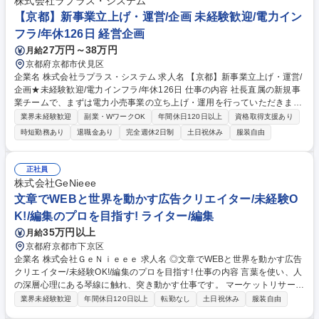
ドの分析■年間スケジュールの設計・販売戦略の策定■医療機関・自治体向
株式会社ラプラス・システム
けの広報/プロモーション企画・サービス開発■医療機関向け新規サービス
【京都】新事業立上げ・運営/企画 未経験歓迎/電力イン
の企画開発■業務フローの最適化、運営効率の改善■オンラインフェアの配
フラ/年休126日 経営企画
信・運営 募集職種 未経験◎［医学生・研修医のキャリア支援(企画・運
27万円～38万円
月給
営)］在宅可/転居伴う転勤無
京都府京都市伏見区
企業名 株式会社ラプラス・システム 求人名 【京都】新事業立上げ・運営/
企画★未経験歓迎/電力インフラ/年休126日 仕事の内容 社長直属の新規事
業チームで、まずは電力小売事業の立ち上げ・運用を行っていただきま
す。実務のサポートや業務の仕組み作りから参画し、将来的に事業のコア
業界未経験歓迎
副業・WワークOK
年間休日120日以上
資格取得支援あり
人材への成長を期待しています。 ・電力小売事業立ち上げに向けた実務サ
時短勤務あり
退職金あり
完全週休2日制
土日祝休み
服装自由
ポートと運営 ・新規事業に関するリサーチや資料作成 ・他部門との連携
サポートとプロジェクト推進のアシスタント ・日本最大級の太陽光関連デ
ータを活用したサービス企画の補佐 等 事務作業を含めた仕組み作りから
正社員
関与いただきます。事業のゴールを見据えて自ら手を動かし成長できる魅
株式会社GeNieee
力的なポジションです。 募集職種 【京都】新事業立上げ・運営/企画★未
文章でWEBと世界を動かす広告クリエイター/未経験O
経験歓迎/電力インフラ/年休126日
K!/編集のプロを目指す! ライター/編集
35万円以上
月給
京都府京都市下京区
企業名 株式会社ＧｅＮｉｅｅｅ 求人名 ◎文章でWEBと世界を動かす広告
クリエイター/未経験OK!/編集のプロを目指す! 仕事の内容 言葉を使い、人
の深層心理にある琴線に触れ、突き動かす仕事です。 マーケットリサーチ
や深い仮説思考を通して広告作成し、クライアントの企業成長にダイレク
業界未経験歓迎
年間休日120日以上
転勤なし
土日祝休み
服装自由
トに貢献するクリエイティブな仕事です。 ■マーケティング戦略立案・市