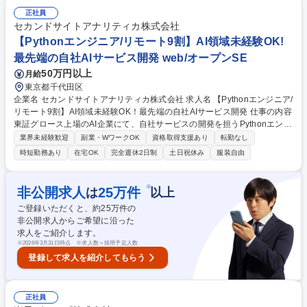
援の企画提案・企画の実行・効果検証・アフターフォローの実施等をお任
正社員
せいたします。 【魅力】課題設定力、問題解決力、関係性構築力など、企
セカンドサイトアナリティカ株式会社
画営業職に必要なスキルだけでなく、経営的視点でマーケットを見立てる
【Pythonエンジニア/リモート9割】AI領域未経験OK!
力も習得できます。 募集職種 【高知・提案営業(ビューティー領域)】年休
最先端の自社AIサービス開発 web/オープンSE
140日・WEB面接可・営業経験歓迎
50万円以上
月給
東京都千代田区
企業名 セカンドサイトアナリティカ株式会社 求人名 【Pythonエンジニア/
リモート9割】AI領域未経験OK！最先端の自社AIサービス開発 仕事の内容
東証グロース上場のAI企業にて、自社サービスの開発を担うPythonエンジ
ニアを募集。開発経験が3年あればAI領域未経験でも挑戦可能。リモート
業界未経験歓迎
副業・WワークOK
資格取得支援あり
転勤なし
の環境で、上流～下流までを幅広く担当いただきます。 ■要件定義、企
時短勤務あり
在宅OK
完全週休2日制
土日祝休み
服装自由
画、提案書作成■システム設計、実装、テスト、運用 ■既存顧客へのサポ
ート、改善提案■新規顧客への導入提案 【入社後】まずは既存のシステム
や業務フローを理解していただきながら、得意な領域から業務に参加して
※
非公開求人
25
万件
は
以上
いただき、先輩社員からアドバイスを受けつつAI導入案件におけるシステ
ご登録いただくと、約
25
万件の
ム開発ノウハウについて身につけていき、担当領域を徐々に広げていただ
非公開求人からご希望に沿った
きます。 募集職種 【Pythonエンジニア/リモート9割】AI領域未経験OK！
求人をご紹介します。
最先端の自社AIサービス開発
※
2026年3月31日時点 ※求人数＝採用予定人数
登録して求人を紹介してもらう
正社員