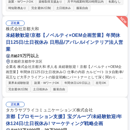
【変更の範囲：当社業務全般】 【ブランド育成】■責任者として1～2ブラ
副業・WワークOK
資格取得支援あり
月平均残業時間20時間以内
転勤なし
ンドを担当■ブランド育成の定義は「KPIの改善」■数値分析/仮説立案/予算
時短勤務あり
完全週休2日制
土日祝休み
服装自由
管理/検証サイクルを一通りお任せ 【広告運用】■制作面：素材収集・キャ
スティング・撮影・動画編集■運用面：媒体選定・配信設計・予算管理■市
場調査や他社比較の一環で、アフィリエイターとして外部案件にも挑戦中
正社員
【新商品企画】■毎年、最低でも1～2個の新商品をリリース■マーケティ
株式会社京都大和
ング戦略は何でもOK 募集職種 京都【WEBマーケター】未経験歓迎/正社
未経験歓迎!京都【ノベルティ×OEM企画営業】年間休
員登用制度あり/土日祝休み/年休120日
日125日/土日祝休み 日用品/アパレル/インテリア法人営
業
25万円以上
月給
京都府京都市中京区
企業名 株式会社京都大和 求人名 未経験歓迎！京都【ノベルティ×OEM企
画営業】年間休日125日/土日祝休み◎ 仕事の内容 カルビー/トヨタ自動車/
花王など大手クライアントの販促戦略にパートナーとして深く関わり、ノ
ベルティグッズやOEM（受託製造）商品の企画営業をお任せ。顧客のニー
業界未経験歓迎
副業・WワークOK
年間休日120日以上
在宅OK
ズに合わせてゼロから形にする面白い仕事。 ECサイトからの反響を中心
完全週休2日制
土日祝休み
服装自由
に、お客様の「オリジナルノベルティを作りたい」等のニーズに応えま
す。 【業務の流れ】営業事務が受けた問合せに対し、WEBや訪問で商談
（訪問は1日平均1～2件、月1～2回程度の関東方面への出張有）→販促担
正社員
当者へヒアリングし、企画書を提案→受注後、納品まで管理 ★商談の約半
タカラサプライコミュニケーションズ株式会社
数がイチから商品を開発するOEM案件です。自分のアイデアが形になり世
京都【プロモーション支援】宝グループ/未経験歓迎/年
に出る、大きなやりがいを実感できます。 募集職種 未経験歓迎！京都
休124日/土日祝休み! マーケティング戦略企画
【ノベルティ×OEM企画営業】年間休日125日/土日祝休み◎