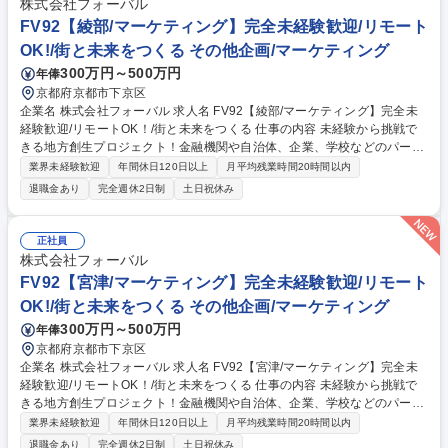
株式会社フォーバル
テム導入 ほか・PC・タブレット等のセットアップ、キッティング・社内
FV92【綾部/マーケティング】完全未経験歓迎/リモート
からのIT問い合わせ対応※使用言語：JAVA、PHP 募集職種 【社内システ
OK!/街と未来をつくる その他企画/マーケティング
ムエンジニア】未経験歓迎/新設部門2人目の募集/プライム上場Gr
300万円～500万円
年俸
京都府京都市下京区
企業名 株式会社フォーバル 求人名 FV92【綾部/マーケティング】完全未
経験歓迎/リモートOK！/街と未来をつくる 仕事の内容 未経験から挑戦で
きる地方創生プロジェクト！金融機関や自治体、企業、学校などのパート
ナーを開拓・連携し、地域活性化を推し進める魅力的なお仕事です！リモ
業界未経験歓迎
年間休日120日以上
月平均残業時間20時間以内
ート中心で働けます◎ 【お任せする業務の詳細】 ■事業に賛同いただける
退職金あり
完全週休2日制
土日祝休み
金融機関や自治体、民間企業、学校などのパートナー開拓 ■開拓したパー
トナー法人との連携強化および関係構築 ■金融機関のお取引先や融資先企
業への各種ご提案 ■OJTによる先輩社員との訪問同行（ゆくゆくは単独訪
正社員
問を目指します） 基本はリモートワーク中心で、研修後も柔軟な働き方で
株式会社フォーバル
ご活躍いただけます！ 募集職種 FV92【綾部/マーケティング】完全未経験
FV92【宮津/マーケティング】完全未経験歓迎/リモート
歓迎/リモートOK！/街と未来をつくる
OK!/街と未来をつくる その他企画/マーケティング
300万円～500万円
年俸
京都府京都市下京区
企業名 株式会社フォーバル 求人名 FV92【宮津/マーケティング】完全未
経験歓迎/リモートOK！/街と未来をつくる 仕事の内容 未経験から挑戦で
きる地方創生プロジェクト！金融機関や自治体、企業、学校などのパート
ナーを開拓・連携し、地域活性化を推し進める魅力的なお仕事です！リモ
業界未経験歓迎
年間休日120日以上
月平均残業時間20時間以内
ート中心で働けます◎ 【お任せする業務の詳細】 ■事業に賛同いただける
退職金あり
完全週休2日制
土日祝休み