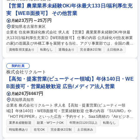
でなく、経営的視点でマーケットを見立てる力も習得できます。 募集職種
【営業】農業業界未経験OK/年休最大133日/福利厚生充
【福岡・提案営業(ビューティー領域)】年休140日・WEB面接可・未経験
実 【WEB面接可】 その他営業
可
23万円～25万円
月給
愛知県名古屋市東区
企業名 住友林業緑化株式会社 求人名 【営業】農業業界未経験OK/年休最
大133日/福利厚生充実◎【WEB面接可】 仕事の内容 公共緑化や[住友林業
の家]の造園及び外構工事を展開する当社。アグリ事業部では、全国の農家
様向けの培養土を製造販売しています。当事業部の営業メンバーとして、
資格取得支援あり
転勤なし
退職金あり
完全週休2日制
土日祝休み
業界への当社製品をルート営業を行っていただき、 単に売るだけでなく、
土壌の性質、地域環境、作物種、緑化用途（例：屋上、人工地盤など）な
どを考慮して最適な製品を提案する必要があります。技術・知識と営業ス
契約社員
キルの両方を使う仕事で、深み・面白さがあります。 【働き方について】
株式会社リクルート
年間休日119日～123日(年度により異なる)＋初年度有給最大10日(入社月
【高知・提案営業(ビューティー領域)】年休140日・WE
による)がある為、最大133日の休日があります。 募集職種 【営業】農業
B面接可・営業経験歓迎 広告/メディア法人営業
業界未経験OK/年休最大133日/福利厚生充実◎【WEB面接可】
26万6667円
月給
高知県高知市
企業名 株式会社リクルート 求人名 【高知・提案営業(ビューティー領
域)】年休140日・WEB面接可・営業経験歓迎 仕事の内容 『SUUMO』や
『HOT PEPPER』といった広告・予約サイト、SaaS商材の『Airビジネス
ツールズ』等も展開する当社のビューティーDivisionにおいて、新規/既存
業界未経験歓迎
副業・WワークOK
年間休日120日以上
転勤なし
営業をお任せいたします。営業未経験歓迎です。 【具体的には】担当地域
時短勤務あり
在宅OK
完全週休2日制
土日祝休み
のクライアントに対して、架電による新規アポイント獲得(新規顧客開拓
時のみ)・課題・ニーズの抽出・データ分析に基づく集客や業務・経営支