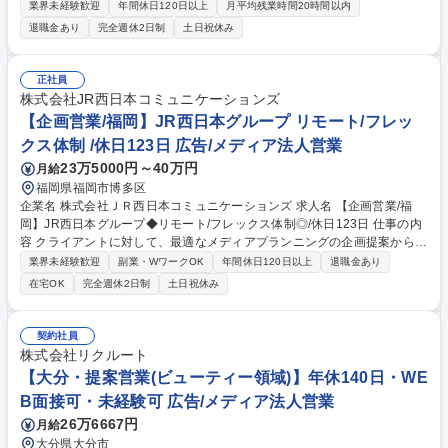
ナーを開拓・連携し、地域活性化を推し進める魅力的なお仕事です！リモ
業界未経験歓迎
年間休日120日以上
月平均残業時間20時間以内
ート中心で働けます◎ 【お任せする業務の詳細】 ■事業に賛同いただける
退職金あり
完全週休2日制
土日祝休み
金融機関や自治体、民間企業、学校などのパートナー開拓 ■開拓したパー
トナー法人との連携強化および関係構築 ■金融機関のお取引先や融資先企
業への各種ご提案 ■OJTによる先輩社員との訪問同行（ゆくゆくは単独訪
正社員
問を目指します） 基本はリモートワーク中心で、研修後も柔軟な働き方で
株式会社JR西日本コミュニケーションズ
ご活躍いただけます！ 募集職種 FV92【城陽/マーケティング】完全未経験
【企画営業/福岡】JR西日本グループ リモート/フレッ
歓迎/リモートOK！/街と未来をつくる
クス体制 /休日123日 広告/メディア法人営業
23万5000円～40万円
月給
福岡県福岡市博多区
企業名 株式会社ＪＲ西日本コミュニケーションズ 求人名 【企画営業/福
岡】JR西日本グループ◆リモート/フレックス体制◎/休日123日 仕事の内
容 クライアントに対して、最適なメディアプランニングの企画提案から実
施まで、トータルで携わって頂きます。クライアント商材の認知拡大のソ
業界未経験歓迎
副業・WワークOK
年間休日120日以上
退職金あり
リューション提案などtoCの案件を手掛けております。 ■詳細 ・営業（新
在宅OK
完全週休2日制
土日祝休み
規一般企業への広告営業及びアカウント業務） ・資料作成（広告及びプロ
モーションのご提案書）作成 ・プロモーション及び広告事業完了後の報告
業務 ・新規事業開発 OJTを中心とした教育体制が整っている環境です◎
契約社員
募集職種 【企画営業/福岡】JR西日本グループ◆リモート/フレックス体制
株式会社リクルート
◎/休日123日
【大分・提案営業(ビューティー領域)】年休140日・WE
B面接可・未経験可 広告/メディア法人営業
26万6667円
月給
大分県大分市