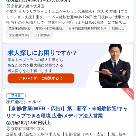
23万4000円～29万2000円
月給
京都府京都市伏見区
企業名 タカラサプライコミュニケーションズ株式会社 求人名 京都【プロ
モーション支援】宝グループ/未経験歓迎/年休124日/土日祝休み! 仕事の内
容 当社の企画職として、営業担当と同行（またはWeb商談）にて顧客の
課題をヒアリングし、課題解決に向けた企画提案を行います。受注後は、
業界未経験歓迎
年間休日120日以上
月平均残業時間20時間以内
転勤なし
制作ディレクション業務も担い、案件全体を推進していただきます。 【詳
完全週休2日制
土日祝休み
細】 業務はアイデア出しからスタートし、その内容を企画資料としてまと
め、顧客へのプレゼンテーションまで一貫して担当いただきます。地元企
業や大学など幅広い顧客に対し、顧客視点に立ったコミュニケーション力
求人探し
お困り
に
ですか？
を発揮しながら、パンフレット・Webサイト・動画など多様なコンテンツ
業界トップクラスの求人件数から
制作を通じたプロモーション支援を行うポジションです。 募集職種 京都
あなたの力を最大限に発揮できる
【プロモーション支援】宝グループ/未経験歓迎/年休124日/土日祝休み!
求人探しをお手伝いします。
アドバイザーに相談する
正社員
株式会社シェルパ
【京都/営業(WEB・広告)】第二新卒・未経験歓迎/キャ
リアップできる環境 広告/メディア法人営業
25万1340円以上
月給
京都府京都市中京区
企業名 株式会社シェルパ 求人名 【京都/営業（WEB・広告）】第二新卒・