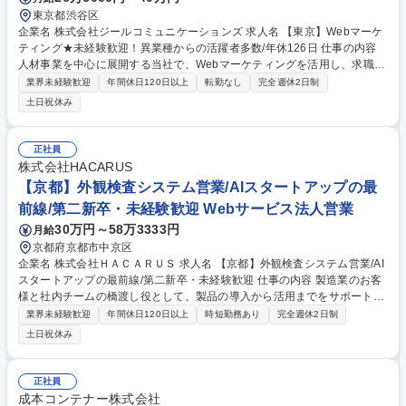
東京都渋谷区
企業名 株式会社ジールコミュニケーションズ 求人名 【東京】Webマーケ
ティング★未経験歓迎！異業種からの活躍者多数/年休126日 仕事の内容
人材事業を中心に展開する当社で、Webマーケティングを活用し、求職者
の集客をさらに強化・拡大していただきます。集客を依頼している各社A
業界未経験歓迎
年間休日120日以上
転勤なし
完全週休2日制
SPとの単価や条件、件数交渉などを中心に行っていただきます。 掲載面
土日祝休み
やクリエイティブ内容の確認や改善も行い、WEB集客を最大化していきま
す。 ■業務詳細 ・アフィリエイト広告の戦略立案、パートナーシップ構
築、管理運用、LPOなど ・各種ツールを用いたデジタルマーケティング全
正社員
般の効果測定および分析 ■業務内容の変更の範囲：会社の定める業務 募集
株式会社HACARUS
職種 【東京】Webマーケティング★未経験歓迎！異業種からの活躍者多
【京都】外観検査システム営業/AIスタートアップの最
数/年休126日
前線/第二新卒・未経験歓迎 Webサービス法人営業
30万円～58万3333円
月給
京都府京都市中京区
企業名 株式会社ＨＡＣＡＲＵＳ 求人名 【京都】外観検査システム営業/AI
スタートアップの最前線/第二新卒・未経験歓迎 仕事の内容 製造業のお客
様と社内チームの橋渡し役として、製品の導入から活用までをサポートい
ただきます。専門知識は入社後に身につけていただけるため、未経験の方
業界未経験歓迎
年間休日120日以上
時短勤務あり
完全週休2日制
も安心してスタートできます。 【詳細】■製造業のお客様へ現場の課題や
土日祝休み
要望のヒアリング※先輩社員の同席・フォローあり ■AI外観検査システム
の資料やデモを用いた製品説明・活用提案※専門的な内容は技術メンバー
がサポート ■導入後の操作案内や問い合わせ対応◇顧客の声を社内共有
正社員
し、改善に活用 ■顧客要望を社内(技術チーム)へ連携：フィードバックを
成本コンテナー株式会社