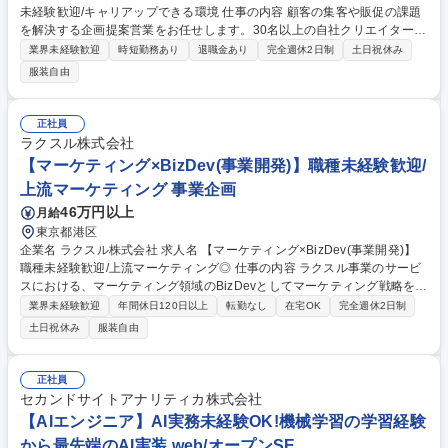
未経験歓迎/キャリアップできる環境 仕事の内容 顧客の集客や販促の課題
を解決する企画提案営業をお任せします。30名以上の自社クリエイターと
組み、Web・動画・紙・CGなど多彩な手法を用い、単なる制作物納品だ
業界未経験歓迎
時短勤務あり
退職金あり
完全週休2日制
土日祝休み
けではなく本質的な課題解決をお任せします。 【詳細】■新規及び既存顧
服装自由
客へのアプローチとヒアリング■課題解決に向けた戦略立案、企画書作
成、プレゼン■社内クリエイター（デザイナー等）との制作進行管理■効果
検証とフォロー【魅力】「圧倒的な表現力」と「社内制作の機動力」が強
正社員
み。外注を使わないためスピード感があり、自分のアイデアが形になる手
ラクスル株式会社
応えを感じながら、営業未経験の方もしっかりとスキルを身に付けること
【マーケティング×BizDev(事業開発)】職種未経験歓迎/
ができる環境です。 募集職種 【京都/営業（WEB・広告）】第二新卒・未
上流マーケティング 事業企画
経験歓迎/キャリアップできる環境
46万円以上
月給
東京都港区
企業名 ラクスル株式会社 求人名 【マーケティング×BizDev(事業開発)】
職種未経験歓迎/上流マーケティング◎ 仕事の内容 ラクスル事業のサービ
スにおける、マーケティング領域のBizDevとしてマーケティング戦略をレ
バーとした事業開発、事業の成長をミッションとして担っていただきま
業界未経験歓迎
年間休日120日以上
転勤なし
在宅OK
完全週休2日制
す。 ■Webサービスのマーケティング業務 ■顧客理解に基づく顧客戦略の
土日祝休み
服装自由
策定・ハンズオンでの実行 ■広告代理店ディレクション・マネジメントに
よる戦術実行 ■複数職種から成るチームのリード(データ、クリエイティ
ブ、プロダクトマネジメント等) ■プロジェクトマネジメン(スコープ設
正社員
定、KGI/KPI、ロードマップ、タスク管理、リソース要求/管理、PJコミュ
セカンドサイトアナリティカ株式会社
ニケーション等) 募集職種 【マーケティング×BizDev(事業開発)】職種未
【AIエンジニア】AI実務未経験OK!機械学習の学習経験
経験歓迎/上流マーケティング◎
から最先端のAI実装 web/オープンSE