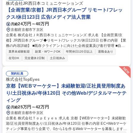
株式会社JR西日本コミュニケーションズ
【企画営業/京都】JR西日本グループ リモート/フレッ
クス/休日123日 広告/メディア法人営業
24万円～40万円
月給
京都府京都市下京区
企業名 株式会社ＪＲ西日本コミュニケーションズ 求人名 【企画営業/京
都】JR西日本グループ◆リモート/フレックス/休日123日 仕事の内容 【業
務の内容詳細】 ■既存クライアントに向けた企画提案及び進行管理 ■自治
体および企業に向けたイベントおよび広告の企画提案、進行管理 ■自治体
業界未経験歓迎
副業・WワークOK
年間休日120日以上
退職金あり
のプロポーザル案件への参加や一般企業に向けた企画提案などでは、総合
在宅OK
完全週休2日制
土日祝休み
広告会社の強みを活かし、WEBやマスメディア、交通広告を活用した柔軟
な提案が可能です ■イベント実施時は土日祝の立ち会いもあります（平日
に代休を取得していただきます） 募集職種 【企画営業/京都】JR西日本グ
契約社員
ループ◆リモート/フレックス/休日123日
株式会社TopEyes
京都【WEBマーケター】未経験歓迎/正社員登用制度あ
り/土日祝休み/年休120日 その他Web/デジタルマーケテ
ィング
25万円～42万円
月給
京都府京都市中京区
企業名 株式会社ＴｏｐＥｙｅｓ 求人名 京都【WEBマーケター】未経験歓
迎/正社員登用制度あり/土日祝休み/年休120日 仕事の内容 EC×Webマーケ
ティング事業を行う企業で、0から1を作るWebマーケターを募集します！