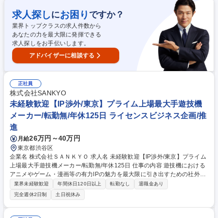
場調査・競合分析 ■広告クリエイティブの企画・制作ディレクション ■広
告効果測定・データ分析・改善提案 ■運用チーム連携・プロジェクト進行
求人探し
お困り
に
ですか？
管理 【魅力】Google・LINE・TikTok広告で業界1位の配信実績を生んだ
業界トップクラスの求人件数から
ノウハウを元に日本トップクラスのWEB広告マーケティングスキルを得ら
あなたの力を最大限に発揮できる
れます 募集職種 ◎文章でWEBと世界を動かす広告クリエイター/未経験O
求人探しをお手伝いします。
K!/編集のプロを目指す!
アドバイザーに相談する
正社員
株式会社SANKYO
未経験歓迎【IP渉外/東京】プライム上場最大手遊技機
メーカー/転勤無/年休125日 ライセンスビジネス企画/推
進
26万円～40万円
月給
東京都渋谷区
企業名 株式会社ＳＡＮＫＹＯ 求人名 未経験歓迎【IP渉外/東京】プライム
上場最大手遊技機メーカー/転勤無/年休125日 仕事の内容 遊技機における
アニメやゲーム・漫画等の有力IPの魅力を最大限に引き出すための社外と
のライセンス交渉や契約、社内ディレクションをお任せします。パチン
業界未経験歓迎
年間休日120日以上
転勤なし
退職金あり
コ・パチスロの遊技機化へ向けたリサーチ等も担当します。 ■遊技機化す
完全週休2日制
土日祝休み
るIP(アニメ/漫画/ゲーム等)に関するリサーチと社内提案 ■IP保有元との遊
技機化許諾の交渉 ■契約条件の調整及び締結 ■監修対応(映像、音声、スト