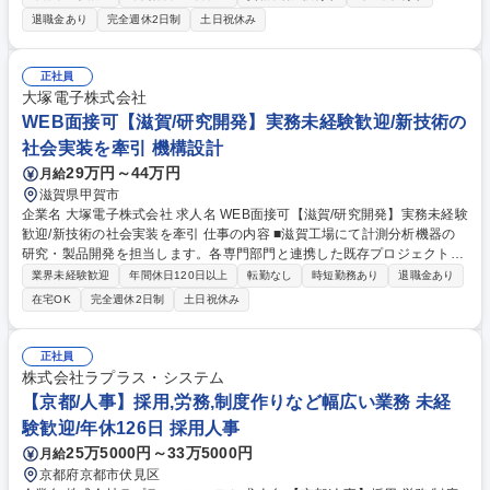
気の専門家へと成長できる環境です。 業界最高水準の耐久・安全性を誇る
退職金あり
完全週休2日制
土日祝休み
自社製品や、世界的な先進機器を扱うポジションです。 【主な業務】 ■製
品の動作・品質テスト、仕様書・説明書の作成 ■お客様や社員からの技術
的な問い合せ対応 ■新技術・新製品の実証テストと商品化 ■社内講習会の
正社員
講師 最初はテストや資料作成など身近な業務からスタート。技術力の高い
大塚電子株式会社
環境で基礎から知識を身につけ、将来は社内を支える「電気のブレイン」
WEB面接可【滋賀/研究開発】実務未経験歓迎/新技術の
を目指せます。 募集職種 東京/未経験歓迎【製品企画・開発】業界最高水
社会実装を牽引 機構設計
準の太陽光機器を開発
29万円～44万円
月給
滋賀県甲賀市
企業名 大塚電子株式会社 求人名 WEB面接可【滋賀/研究開発】実務未経験
歓迎/新技術の社会実装を牽引 仕事の内容 ■滋賀工場にて計測分析機器の
研究・製品開発を担当します。各専門部門と連携した既存プロジェクトへ
の参画に加え、大学や研究機関との共同研究を通じた最先端技術の検証や
業界未経験歓迎
年間休日120日以上
転勤なし
時短勤務あり
退職金あり
概念実証（PoC）をお任せします。 ■メカ・電気・ソフト・アプリの各部
在宅OK
完全週休2日制
土日祝休み
門と密に連携し、計測分析機器の開発プロジェクトを推進します。また、
大学等との共同研究を通じて社内外の技術を融合させた新規技術テーマの
企画・立案、概念実証に取り組みます。 ■将来的には、社内外のパートナ
正社員
ーとの折衝やプロジェクトリードを通じて、自社のコア技術を社会実装し
株式会社ラプラス・システム
事業化へと繋げる役割を自律的に牽引していただくことを期待していま
【京都/人事】採用,労務,制度作りなど幅広い業務 未経
す。 募集職種 WEB面接可【滋賀/研究開発】実務未経験歓迎/新技術の社会
験歓迎/年休126日 採用人事
実装を牽引
25万5000円～33万5000円
月給
京都府京都市伏見区