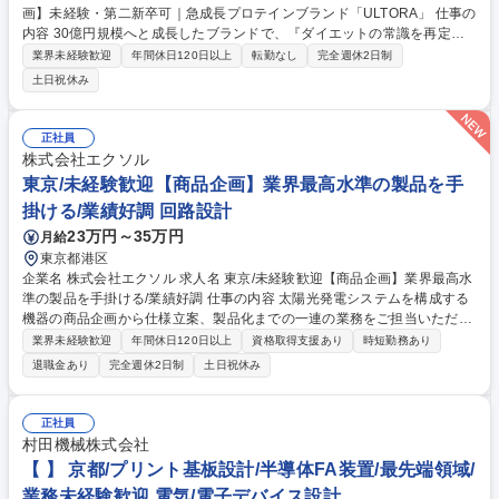
画】未経験・第二新卒可｜急成長プロテインブランド「ULTORA」 仕事の
内容 30億円規模へと成長したブランドで、『ダイエットの常識を再定義
する』というULTORAの思想そのものを、世の中にどう浸透させていくか
業界未経験歓迎
年間休日120日以上
転勤なし
完全週休2日制
という、ブランド戦略の核心部分をお任せいたします。 【具体的な業務内
土日祝休み
容】 ■ブランドアイデンティティ（Vision/Mission/Value）の言語化・構
造化 ■ランドの中長期ロードマップの構築、機能的価値・戦略の明確化 ■
定着させるためのストーリー設計や言語の統一と一貫したブランド発信 ■
正社員
各種メディアと連動させた企業コラボやイベントの戦略立案・実行 ■各SN
株式会社エクソル
S（LINE/X/Instagram）の運営戦略・戦術の策定および実行 募集職種 【ブ
東京/未経験歓迎【商品企画】業界最高水準の製品を手
ランド戦略企画】未経験・第二新卒可｜急成長プロテインブランド「ULT
掛ける/業績好調 回路設計
ORA」
23万円～35万円
月給
東京都港区
企業名 株式会社エクソル 求人名 東京/未経験歓迎【商品企画】業界最高水
準の製品を手掛ける/業績好調 仕事の内容 太陽光発電システムを構成する
機器の商品企画から仕様立案、製品化までの一連の業務をご担当いただき
ます。徐々に専門知識を習得しながら、市場調査や社内外の技術問い合わ
業界未経験歓迎
年間休日120日以上
資格取得支援あり
時短勤務あり
せ対応を通じ、スキルアップを目指します ◆太陽光発電システムの機器に
退職金あり
完全週休2日制
土日祝休み
関する商品企画・市場調査 ◆製品仕様の企画・立案および製品化に関わる
附帯業務全般 ◆社内外からの技術的問い合わせへの対応・アドバイス ◆
（将来業務）海外メーカーより仕入れる機器や装置の品質検証・技術指
正社員
導・仕様書作成 ◆（将来業務）ユーザーサポートや新技術提案・実証試験
村田機械株式会社
ニーズを捉えた商品企画で、脱炭素社会の推進に貢献します。 募集職種
【 】 京都/プリント基板設計/半導体FA装置/最先端領域/
東京/未経験歓迎【商品企画】業界最高水準の製品を手掛ける/業績好調
業務未経験歓迎 電気/電子デバイス設計