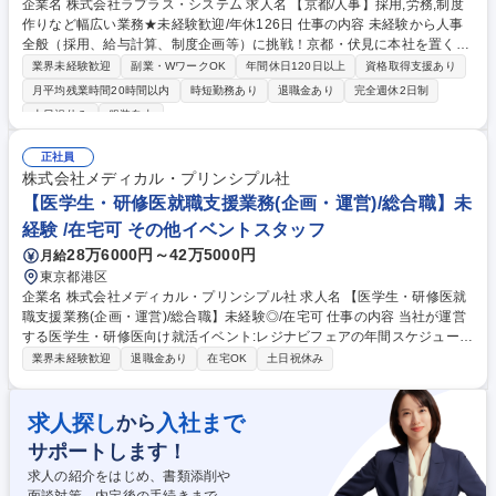
企業名 株式会社ラプラス・システム 求人名 【京都/人事】採用,労務,制度
作りなど幅広い業務★未経験歓迎/年休126日 仕事の内容 未経験から人事
全般（採用、給与計算、制度企画等）に挑戦！京都・伏見に本社を置く安
定したソフトウェア開発会社で入社後2～3年かけて一通りの業務をお任せ
業界未経験歓迎
副業・WワークOK
年間休日120日以上
資格取得支援あり
します。会社を形作るやりがいを実感できる環境です。 【具体的には】
月平均残業時間20時間以内
時短勤務あり
退職金あり
完全週休2日制
・採用活動（新卒・中途等の媒体選定～内定者フォロー） ・各種社会保険
土日祝休み
服装自由
事務、勤怠集計、給与計算 ・安全衛生管理、研修運営 ・人事制度の企
画、運営 ※未経験歓迎：入社後は各分野の専門知識を2～3年かけて丁寧
正社員
にお伝えします。 募集職種 【京都/人事】採用,労務,制度作りなど幅広い業
株式会社メディカル・プリンシプル社
務★未経験歓迎/年休126日
【医学生・研修医就職支援業務(企画・運営)/総合職】未
経験 /在宅可 その他イベントスタッフ
28万6000円～42万5000円
月給
東京都港区
企業名 株式会社メディカル・プリンシプル社 求人名 【医学生・研修医就
職支援業務(企画・運営)/総合職】未経験◎/在宅可 仕事の内容 当社が運営
する医学生・研修医向け就活イベント:レジナビフェアの年間スケジュール
策定～各オンラインイベント企画～準備～当日のイベント運営まで、幅広
業界未経験歓迎
退職金あり
在宅OK
土日祝休み
い業務をご担当いただきます。まずは、医学生のデータ管理 や業務のサポ
ートから業務を覚えていただき、1年後には業務全体で活躍できるよう目
指していただきます【具体的には】■クライアント(医療機関や自治体)向け
求人探し
入社まで
から
商品開発※広報商品等全国8会場で実施するレジナビフェアの企画、運営■
サポートします！
セミナー等の企画立案、運営■参加医学生、参加研修医向けキャンペーン
等の企画立案、実行■データ集計・分析■運営の効率化■出展病院や出展自
求人の紹介をはじめ、書類添削や