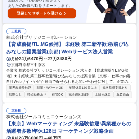
治体の申込管理■参加医学生や参加研修医の申込管理 募集職種 【医学生・
面談対策、内定後の手続きまで
研修医就職支援業務(企画・運営)/総合職】未経験◎/在宅可
あなたの転職活動をサポートします。
登録してサポートを受ける
正社員
株式会社ブリッジコーポレーション
【育成前提/TL,MG候補】 未経験,第二新卒歓迎/飛び込
みなしの提案営業(京都) Webサービス法人営業
24万6470円～27万3480円
月給
京都府京都市中京区
企業名 株式会社ブリッジコーポレーション 求人名 【育成前提/TL,MG候
補】★未経験,第二新卒歓迎/飛び込みなしの提案営業（京都） 仕事の内容
自社Webサイトや紹介経由で寄せられるお問い合わせに対して、企業の課
題やニーズを丁寧にヒアリングし、最適なWebサービスを提案・受注まで
業界未経験歓迎
副業・WワークOK
年間休日120日以上
資格取得支援あり
一貫して担当いただきます。＜＜20代、30代の営業MGR・管理職実績多
転勤なし
時短勤務あり
在宅OK
完全週休2日制
土日祝休み
服装自由
数！＞＞ 【具体的には】インバウンド営業中心/顧客のニーズや課題を把
握しし、提案～受注/既存顧客のフォローアップや関連サービスの提案 ★
営業メンバーの発案による新サービスや改善提案が日々実施されており、
正社員
柔軟な発想を活かせる職場です！ 【キャリア成長の可能性】将資格取得支
株式会社ジールコミュニケーションズ
援制度/書籍購入費/補助/社内・社外研修補助等,社員のスキルアップを支援
【東京】Webマーケティング 未経験歓迎!異業種からの
するための制度を整備しております！ 募集職種 【育成前提/TL,MG候補】
活躍者多数/年休126日 マーケティング戦略企画
★未経験,第二新卒歓迎/飛び込みなしの提案営業（京都）
26万6000円～40万円
月給