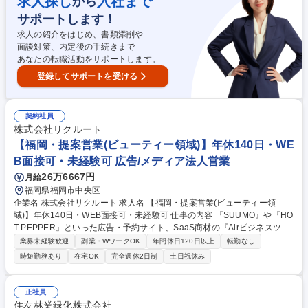
求人探し
入社まで
から
のか 考え,提案しながらプロジェクトを牽引して頂きます。プロジェクト
サポートします！
に よっては,お客様との月例会議を開催しており,より良い成果を上げてい
く ためのご提案やアクセス解析等もご担当頂きます。 募集職種 接客・営
求人の紹介をはじめ、書類添削や
業経験者【京都で未経験からWebディレクター】へ転身★強みを活かす！
面談対策、内定後の手続きまで
あなたの転職活動をサポートします。
登録してサポートを受ける
契約社員
株式会社リクルート
【福岡・提案営業(ビューティー領域)】年休140日・WE
B面接可・未経験可 広告/メディア法人営業
26万6667円
月給
福岡県福岡市中央区
企業名 株式会社リクルート 求人名 【福岡・提案営業(ビューティー領
域)】年休140日・WEB面接可・未経験可 仕事の内容 『SUUMO』や『HO
T PEPPER』といった広告・予約サイト、SaaS商材の『Airビジネスツー
ルズ』等も展開する当社のビューティーDivisionにおいて、新規/既存営業
業界未経験歓迎
副業・WワークOK
年間休日120日以上
転勤なし
をお任せいたします。 【具体的には】担当地域のクライアントに対して、
時短勤務あり
在宅OK
完全週休2日制
土日祝休み
架電による新規アポイント獲得(新規顧客開拓時のみ)・課題・ニーズの抽
出・データ分析に基づく集客や業務・経営支援の企画提案・企画の実行・
効果検証・アフターフォローの実施等をお任せいたします。 【魅力】課題
正社員
設定力、問題解決力、関係性構築力など、企画営業職に必要なスキルだけ
住友林業緑化株式会社