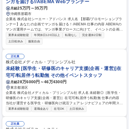
ンガを届ける!/ABEMA Webプランナー
25万円～35万円
月給
沖縄県那覇市
企業名 株式会社シーエー・アドバンス 求人名 【那覇/プロモーションプラ
ンナー】あなたの企画でマンガを届ける！/ABEMA 仕事の内容 ABEMAの
マンガ運用チームでは、マンガ事業グロースに向けて、 イベントの企画及
び掲載マンガの選定とイベントの進行、次回に向けたアクションまで幅広
業界未経験歓迎
年間休日120日以上
転勤なし
完全週休2日制
く行います。 【具体的に】・イベント時期とターゲットの設定 ・イベン
土日祝休み
服装自由
トの大枠企画 ・イベントに沿った掲載マンガの選定 ・バナークリエイテ
ィブ企画・進行 ・イベント実施中・実施後の振り返りとアクション ※業
務内容は配属されるチームによって、若干変更となる場合がございます。
正社員
募集職種 【那覇/プロモーションプランナー】あなたの企画でマンガを届
株式会社メディカル・プリンシプル社
ける！/ABEMA
未経験 [医学生・研修医のキャリア支援(企画・運営)]在
宅可/転居伴う転勤無 その他イベントスタッフ
28万6000円～46万4300円
月給
東京都港区
企業名 株式会社メディカル・プリンシプル社 求人名 未経験◎［医学生・
研修医のキャリア支援(企画・運営)］在宅可/転居伴う転勤無 仕事の内容
当社が運営する医学生・研修医向け就活フェア:レジナビフェアの年間スケ
ジュール策定～各オンラインイベント企画～準備～当日のイベント運営等
業界未経験歓迎
退職金あり
在宅OK
土日祝休み
の業務お任せします。 【具体的には】■医学生・研修医向け大規模フェア
(数百～数千人規模)の企画立案■フェア全体のコンセプト設計・プログラム
企画■開催に向けた準備、進行管理・当日運営■来場者データや市場トレン
正社員