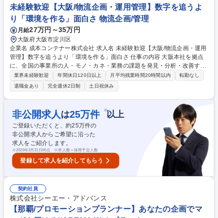
通じた製品改善への貢献 ■勉強会・セミナーイベント準備・当日運営(企画
未経験歓迎【大阪/物流企画・運用管理】数字を追うよ
にも挑戦可) 募集職種 【京都】外観検査システム営業/AIスタートアップの
り「環境を作る」面白さ 物流企画/管理
最前線/第二新卒・未経験歓迎
27万円～35万円
月給
大阪府大阪市淀川区
企業名 成本コンテナー株式会社 求人名 未経験歓迎【大阪/物流企画・運用
管理】数字を追うより「環境を作る」面白さ 仕事の内容 大阪本社を拠点
に、全国の事業所の人・モノ・カネ・業務の課題を発見・分析・改善す
る、"社内コンサルタント"のポジションです。 定期的に出張し、現場スタ
業界未経験歓迎
年間休日120日以上
月平均残業時間20時間以内
転勤なし
ッフとの会話や業務の様子から「もっとこうすれば良くなる」という改善
退職金あり
完全週休2日制
土日祝休み
点を見つけます。作業効率や品質向上、人員配置、教育体制、安全管理な
ど幅広い視点から改善、実行まで携わることができます。また、現場だけ
でなく経営層・管理部門とも連携しながら、会社のルールや環境を見直
※
非公開求人
25
万件
は
以上
し、各拠点の良い取り組みを全社へ展開する役割です。 募集職種 未経験
ご登録いただくと、約
25
万件の
歓迎【大阪/物流企画・運用管理】数字を追うより「環境を作る」面白さ
非公開求人からご希望に沿った
求人をご紹介します。
※
2026年3月31日時点 ※求人数＝採用予定人数
登録して求人を紹介してもらう
契約社員
株式会社シーエー・アドバンス
【那覇/プロモーションプランナー】あなたの企画でマ