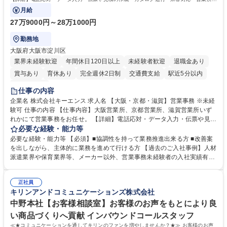
で発生する事務業務や業務改善をお任せ。
月給
27万9000円～28万1000円
勤務地
大阪府大阪市淀川区
業界未経験歓迎
年間休日120日以上
未経験者歓迎
退職金あり
賞与あり
育休あり
完全週休2日制
交通費支給
駅近5分以内
土日祝休み
仕事の内容
企業名 株式会社キーエンス 求人名 【大阪・京都・滋賀】営業事務 ※未経
験可 仕事の内容 【仕事内容】大阪営業所、京都営業所、滋賀営業所いず
れかにて営業事務をお任せ。 【詳細】電話応対・データ入力・伝票や見積
の作成・カタログ送付・来客対応・営業所内で発生する事務業務や業務改
必要な経験・能力等
善をお任せ。 【教育制度】ご入社後、育成担当とペアになりながらOJTに
必要な経験・能力等 【必須】■協調性を持って業務推進出来る方 ■改善案
て業務を覚えていただくことが可能です。業務システムがきちんと構築さ
を出しながら、主体的に業務を進めて行ける方 【過去のご入社事例】人材
れているため、スムーズに仕事に慣れることができる環境です。また、
派遣業界や保育業界等、メーカー以外、営業事務未経験者の入社実績有
「チームで成果を出す文化」があり、良いやり方を積極的に共有しながら
【当社の事務職について】単なる事務ではなく主体性を発揮したサポート
常に改善を目指す風土のため、安心して業務に取り組んでいただけます。
により、キーエンスの付加価値向上に貢献します。ベースの定型業務に加
募集職種 【大阪・京都・滋賀】営業事務 ※未経験可
正社員
えて、お客様や社員の状況に合わせ、能動的なサポート、改善の動きも期
キリンアンドコミュニケーションズ株式会社
待され。組織を支えるスペシャリストとして、チームに貢献し、結果的に
社員から頼られる存在になることができます。平均19:30の退勤以降の業
中野本社【お客様相談室】お客様のお声をもとにより良
務の持ち帰りも禁止されており、メリハリのある働き方となります。 学
い商品づくりへ貢献 インバウンドコールスタッフ
歴・資格 学歴：大学院 大学 高専 短大 語学力： 資格：
≪★コミュニケーションを通してキリンのファンを増やしませんか？★≫ お客様のお声