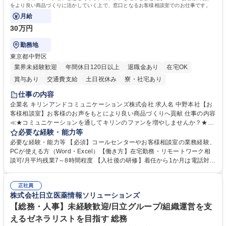
をより良い商品づくりに活かしていく上で、窓口となるお客様相談室でのお仕事です。
月給
30万円
勤務地
東京都中野区
業界未経験歓迎
年間休日120日以上
退職金あり
在宅OK
賞与あり
交通費支給
土日祝休み
寮・社宅あり
仕事の内容
企業名 キリンアンドコミュニケーションズ株式会社 求人名 中野本社【お
客様相談室】お客様のお声をもとにより良い商品づくりへ貢献 仕事の内容
≪★コミュニケーションを通してキリンのファンを増やしませんか？★≫
お客様のお声をより良い商品づくりに活かしていく上で、窓口となるお客
必要な経験・能力等
様相談室でのお仕事です。 日々お客様からいただくキリングループへのご
必要な経験・能力等 【必須】コールセンターやお客様相談室の業務経験、
意見を、企業活動に活かしています。お客様からの声に迅速かつ誠意をも
PCが使える方（Word・Excel）【働き方】在宅勤務・リモートワーク相
って対応、情報提供するとともにグループ内活動に反映しています。 【具
談可/月平均残業7～8時間程度 【入社後の研修】着任から1か月は電話対応
体的には】電話応対、メール、お手紙対応、ご指摘品調査報告書作成、有
のOJTを中心に実施し、電話対応に慣れた段階でメール・手紙のOJTを実
人チャットボット対応など。 【1日の対応件数】■電話：月間一人当たり
施する予定です。独り立ち以降もしっかりフォローする体制を整えていま
平均100件前後■メール・手紙：同上40件前後 募集職種 中野本社【お客様
正社員
すのでご安心ください。 【当社について】キリングループの広報機能を担
株式会社日立医薬情報ソリューションズ
相談室】お客様のお声をもとにより良い商品づくりへ貢献
う会社として、お客様との出会いを大切にし、磨き上げたホスピタリティ
を込めてコミュニケーションをとりながら広報関連業務を行っておりま
【総務・人事】未経験歓迎/日立グループ/組織運営を支
す。 学歴・資格 学歴：大学院 大学 高専 短大 専修学校 高校 語学力： 資
えるゼネラリストを目指す 総務
格：