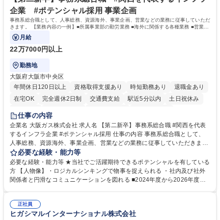
企業 #ポテンシャル採用 事業企画
事務系総合職として、人事総務、資源海外、事業企画、営業などの業務に従事していただ
きます。 【業務内容の一例】■所属事業部の勤労業務 ■海外に関係する各種業務 ■営業部
門の企画スタッフ、ルート営業
月給
22万7000円以上
勤務地
大阪府大阪市中央区
年間休日120日以上
資格取得支援あり
時短勤務あり
退職金あり
在宅OK
完全週休2日制
交通費支給
駅近5分以内
土日祝休み
服装自由
第二新卒歓迎
寮・社宅あり
食事補助あり
仕事の内容
企業名 大阪ガス株式会社 求人名 【第二新卒】事務系総合職 #関西を代表
するインフラ企業 #ポテンシャル採用 仕事の内容 事務系総合職として、
人事総務、資源海外、事業企画、営業などの業務に従事していただきま
す。 【業務内容の一例】■所属事業部の勤労業務 ■海外に関係する各種業
必要な経験・能力等
務 ■営業部門の企画スタッフ、ルート営業 【キャリアパス】入社後の配属
必要な経験・能力等 ★当社でご活躍期待できるポテンシャルを有している
ポジションで一定期間ご活躍頂いた後、本人の適性及び将来のキャリアを
方 【人物像】・ロジカルシンキングで物事を捉えられる ・社内及び社外
鑑みてジョブローテーションを行います。 【育成】OJTでの現場育成や研
関係者と円滑なコミュニケーションを図れる ■2024年度から2026年度ま
修カリキュラムを通じて、Daigasグループの業務で必要となる知識につい
での3ヵ年を対象とする「Daigasグループ中期経営計画2026」を策定しま
て学んでいただきます。 募集職種 【第二新卒】事務系総合職 #関西を代
した。https://www.osakagas.co.jp/company/press/pr2024/1777576_564
表するインフラ企業 #ポテンシャル採用
正社員
72.html ■エネルギーセキュリティの不安定化や気候変動による自然災害の
ヒガシマルインターナショナル株式会社
甚大化など、これまで以上に社会課題解決の重要性が高まっています。