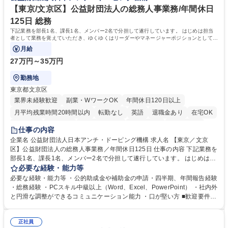
リモート等相談可
自社工場と海外拠点の強固な連携によるワンストップサービスが最大の強
【東京/文京区】公益財団法人の総務人事業務/年間休日
みです。 学歴・資格 学歴：大学院 大学 語学力：英語 資格：
125日 総務
下記業務を部長1名、課長1名、メンバー2名で分担して遂行しています。 はじめは担当
者として業務を覚えていただき、ゆくゆくはリーダーやマネージャーポジションとして活
躍いただくことを期待しています。
月給
27万円～35万円
勤務地
東京都文京区
業界未経験歓迎
副業・WワークOK
年間休日120日以上
月平均残業時間20時間以内
転勤なし
英語
退職金あり
在宅OK
賞与あり
育休あり
完全週休2日制
交通費支給
土日祝休み
仕事の内容
食事補助あり
企業名 公益財団法人日本アンチ・ドーピング機構 求人名 【東京／文京
区】公益財団法人の総務人事業務／年間休日125日 仕事の内容 下記業務を
部長1名、課長1名、メンバー2名で分担して遂行しています。 はじめは担
当者として業務を覚えていただき、ゆくゆくはリーダーやマネージャーポ
必要な経験・能力等
ジションとして活躍いただくことを期待しています。 【総務・人事グルー
必要な経験・能力等 ・公的助成金や補助金の申請・四半期、年間報告経験
プの業務内容】 ・人事制度関連 ・採用活動 ・教育研修の企画、実行 ・勤
・総務経験 ・PCスキル中級以上（Word、Excel、PowerPoint） ・社内外
怠管理 ・官公庁への各種提出 ・法定の会議運営（評議員会、理事会） ・
と円滑な調整ができるコミュニケーション能力 ・口が堅い方 ■歓迎要件
コンプライアンス ・内部規程やルールの管理、整備、文書管理 ・契約関
・採用業務経験 ・英語に抵抗がない方 ・営業経験 学歴・資格 学歴：大学
連 ・衛生管理 ・防災関連・公的助成金の管理・オフィス、ファシリティ
院 大学 高専 短大 専修学校 高校 語学力： 資格：
管理 ・福利厚生関連 ・職員からの問合せ、相談対応 ・その他日常の総務
正社員