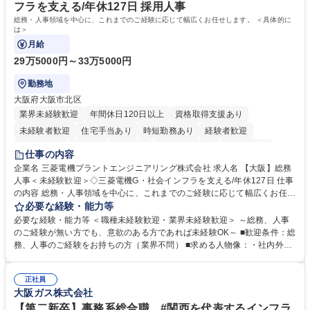
フラを支える/年休127日 採用人事
総務・人事領域を中心に、これまでのご経験に応じて幅広くお任せします。 ＜具体的に
は＞
月給
29万5000円～33万5000円
勤務地
大阪府大阪市北区
業界未経験歓迎
年間休日120日以上
資格取得支援あり
未経験者歓迎
住宅手当あり
時短勤務あり
経験者歓迎
退職金あり
在宅OK
賞与あり
完全週休2日制
交通費支給
仕事の内容
駅近5分以内
土日祝休み
服装自由
寮・社宅あり
食事補助あり
企業名 三菱電機プラントエンジニアリング株式会社 求人名 【大阪】総務
人事＜未経験歓迎＞◇三菱電機G・社会インフラを支える/年休127日 仕事
の内容 総務・人事領域を中心に、これまでのご経験に応じて幅広くお任せ
します。 ＜具体的には＞ ・総務/人事労務（給与・社保・勤怠管理など）
必要な経験・能力等
・採用・教育研修 ・福利厚生運用 など ※基本的には事務所勤務ですが、
必要な経験・能力等 ＜職種未経験歓迎・業界未経験歓迎＞ ～総務、人事
採用や教育等の業務内容により、関西圏以外への日帰り・宿泊を伴う国内
のご経験が無い方でも、意欲のある方であれば未経験OK～ ■歓迎条件：総
出張もございます。 ※担当業務を持ちつつ、お互いに助け合いながら、総
務、人事のご経験をお持ちの方（業界不問） ■求める人物像：・社内外の
務部という組織として協力しながら進める体制です。 募集職種 【大阪】
関係各部門との調整を率先して行い、業務を円滑に遂行できる協調性やコ
総務人事＜未経験歓迎＞◇三菱電機G・社会インフラを支える/年休127日
ミュニケーション能力を持っている方 ・人事総務領域に興味がありゼネラ
正社員
リスト志向をお持ちの方 学歴・資格 学歴：大学院 大学 語学力： 資格：
大阪ガス株式会社
【第二新卒】事務系総合職 #関西を代表するインフラ