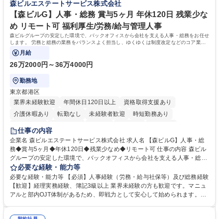
森ビルエステートサービス株式会社
業務全般 募集職種 【東京／文京区】公益財団法人の総務人事業務／年間
休日125日
【森ビルG】人事・総務 賞与5ヶ月 年休120日 残業少な
め リモート可 福利厚生/労務/給与管理人事
森ビルグループの安定した環境で、バックオフィスから会社を支える人事・総務をお任せ
します。 労務と総務の業務をバランスよく担当し、ゆくゆくは制度改定などのコア業務
にも挑戦できる、やりがいある環境です。
月給
26万2000円～36万4000円
勤務地
東京都港区
業界未経験歓迎
年間休日120日以上
資格取得支援あり
介護休暇あり
転勤なし
未経験者歓迎
時短勤務あり
経験者歓迎
退職金あり
在宅OK
賞与あり
育休あり
仕事の内容
完全週休2日制
交通費支給
長期歓迎
駅近5分以内
土日祝休み
企業名 森ビルエステートサービス株式会社 求人名 【森ビルG】人事・総
務◆賞与5ヶ月◆年休120日◆残業少なめ◆リモート可 仕事の内容 森ビル
グループの安定した環境で、バックオフィスから会社を支える人事・総務
をお任せします。 労務と総務の業務をバランスよく担当し、ゆくゆくは制
必要な経験・能力等
度改定などのコア業務にも挑戦できる、やりがいある環境です。 ■勤怠管
必要な経験・能力等 【必須】人事経験（労務・給与社保等）及び総務経験
理、給与計算、社会保険手続き、年末調整等の労務管理全般 ■入退社手続
【歓迎】経理実務経験、簿記3級以上 業界未経験の方も歓迎です。マニュ
き、社内規定の改定や人事制度改定などのコア業務 ■社内イベントの企画
アルと部内OJT体制があるため、即戦力として安心して始められます。
運営やその他総務業務全般 ※労務と総務を1：1の割合でお任せ。 入社後
【魅力・やりがい】森ビルGの安定基盤で労務から総務まで幅広く携われ
は部内のOJTを中心に、あなたの経験に合わせて不足している部分はいつ
ます。定型業務に留まらず、社内規定や人事制度の改定など会社のコア業
契約社員