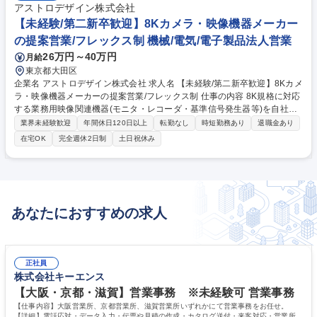
アストロデザイン株式会社
【未経験/第二新卒歓迎】8Kカメラ・映像機器メーカー
の提案営業/フレックス制 機械/電気/電子製品法人営業
26万円～40万円
月給
東京都大田区
企業名 アストロデザイン株式会社 求人名 【未経験/第二新卒歓迎】8Kカメ
ラ・映像機器メーカーの提案営業/フレックス制 仕事の内容 8K規格に対応
する業務用映像関連機器(モニタ・レコーダ・基準信号発生器等)を自社で
企画・開発する当社にて既存顧客の国内への営業をお任せします。営業経
業界未経験歓迎
年間休日120日以上
転勤なし
時短勤務あり
退職金あり
験がなくても、挑戦できる環境が整っています！ 【詳細】■映像制作会社
在宅OK
完全週休2日制
土日祝休み
や映像機器メーカー等に対して自社で開発している８Kカメラやレコーダ
等を提案していただきます■既存顧客が中心で、まずは既存自社製品の提
案から実施、将来的には自分自身で企画し、提案を実施していただきます
★自分自身が考え提案した製品が「世界初」の商品としてスポーツ、ライ
ブ配信、舞台芸術、デジタルアート等で使用されます。自分が提案した機
あなたにおすすめの求人
材が映像作品に関わるのは達成感を感じます★ 募集職種 【未経験/第二新
卒歓迎】8Kカメラ・映像機器メーカーの提案営業/フレックス制
正社員
株式会社キーエンス
【大阪・京都・滋賀】営業事務 ※未経験可 営業事務
【仕事内容】大阪営業所、京都営業所、滋賀営業所いずれかにて営業事務をお任せ。
【詳細】電話応対・データ入力・伝票や見積の作成・カタログ送付・来客対応・営業所内