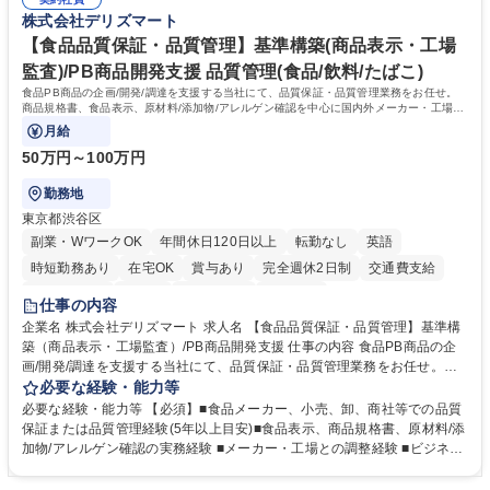
でも質問・相談できる環境が整っているため、安心して成長できます。 募
務に挑戦できるため、自身の成長と組織への貢献度をダイレクトに実感で
株式会社デリズマート
集職種 【森ビルG】人事・総務◆賞与5ヶ月◆年休120日◆残業少なめ◆
きます。 残業少なめ、週1日リモート可など、ワークライフバランスを保
リモート可
ち長期活躍できる環境です。 「これまでの幅広い経験を活かし、長期的な
【食品品質保証・品質管理】基準構築(商品表示・工場
キャリアを築きたい」という前向きな意欲と挑戦を全力で応援します。 学
監査)/PB商品開発支援 品質管理(食品/飲料/たばこ)
歴・資格 学歴：大学院 大学 高専 短大 専修学校 高校 語学力： 資格：日商
食品PB商品の企画/開発/調達を支援する当社にて、品質保証・品質管理業務をお任せ。
簿記検定1級 日商簿記検定2級 日商簿記検定3級
商品規格書、食品表示、原材料/添加物/アレルゲン確認を中心に国内外メーカー・工場の
品質基準整備から発売後対応まで担います。
月給
50万円～100万円
勤務地
東京都渋谷区
副業・WワークOK
年間休日120日以上
転勤なし
英語
時短勤務あり
在宅OK
賞与あり
完全週休2日制
交通費支給
駅近5分以内
中国語
土日祝休み
服装自由
仕事の内容
企業名 株式会社デリズマート 求人名 【食品品質保証・品質管理】基準構
築（商品表示・工場監査）/PB商品開発支援 仕事の内容 食品PB商品の企
画/開発/調達を支援する当社にて、品質保証・品質管理業務をお任せ。商
品規格書、食品表示、原材料/添加物/アレルゲン確認を中心に国内外メー
必要な経験・能力等
カー・工場の品質基準整備から発売後対応まで担います。 【詳細】 ■商品
必要な経験・能力等 【必須】■食品メーカー、小売、卸、商社等での品質
規格書、一括表示、栄養成分、原材料・添加物・アレルゲンの確認 ■メー
保証または品質管理経験(5年以上目安)■食品表示、商品規格書、原材料/添
カーへの修正指示・承認管理 ■国内外工場の監査、製造立会い、改善指導
加物/アレルゲン確認の実務経験 ■メーカー・工場との調整経験 ■ビジネス
■品質基準・審査フロー・管理台帳の構築 ■輸入食品の法規・表示確認 ■ク
で商談ができる日本語力 【歓迎】 ■食品表示検定 中級以上 ■QC検定2級
レーム、品質事故、商品回収時の原因調査、関係先対応、再発防止 ■小売
または3級以上■HACCPに関する研修修了 ■ISO 22000・FSSC 22000・J