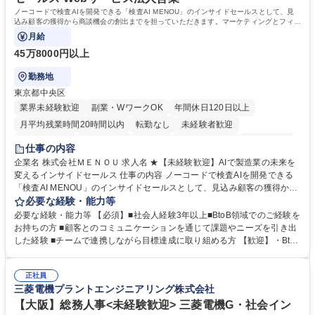
ノーコードで検査AIを開発できる「検査AI MENOU」のインサイドセールスとして、見
込み顧客の獲得から商談機会の創出までを担っていただきます。マーケティングとフィー
ルドセールスをつなぐ役割として、
月給
45万8000円以上
勤務地
東京都中央区
業界未経験歓迎
副業・WワークOK
年間休日120日以上
月平均残業時間20時間以内
転勤なし
未経験者歓迎
時短勤務あり
経験者歓迎
在宅OK
完全週休2日制
交通費支給
仕事の内容
駅近5分以内
土日祝休み
服装自由
企業名 株式会社ＭＥＮＯＵ 求人名 ★【未経験歓迎】AIで製造業の未来を
変えるインサイドセールス 仕事の内容 ノーコードで検査AIを開発できる
「検査AI MENOU」のインサイドセールスとして、見込み顧客の獲得から
商談機会の創出までを担っていただきます。マーケティングとフィールド
必要な経験・能力等
セールスをつなぐ役割として、 適切なタイミングで顧客とコミュニケーシ
必要な経験・能力等 【必須】■社会人経験3年以上■BtoB領域でのご経験を
ョンを取りながら、受注につながる商談機会の最大化を目指します。 【具
お持ちの方 ■顧客とのコミュニケーションを通じて課題やニーズを引き出
体的な仕事内容】 リードへの電話・メールによるアプローチ/リードナー
した経験 ■チームで連携しながら目標達成に取り組める方 【歓迎】・BtoB
チャリングおよび商談創出/CRMを活用した顧客情報の管理・分析/マーケ
SaaS企業での営業またはインサイドセールス経験 ・製造業向けの営業経
ティング施策と連携したフォローアップ/商談化率向上に向けた改善提案・
験 ・オフライン・オンラインセミナー登壇経験 ・マーケティング施策の
実行/フィールドセールスへの案件連携 募集職種 ★【未経験歓迎】AIで製
正社員
企画・実行経験 ・CRM・リードナーチャリングに関する知見 ・データを
三菱電機プラントエンジニアリング株式会社
造業の未来を変えるインサイドセールス
もとに営業プロセスを改善した経験 学歴・資格 学歴：大学院 大学 高専 短
大 専修学校 高校 語学力： 資格：
【大阪】総務人事<未経験歓迎> 三菱電機G・社会イン