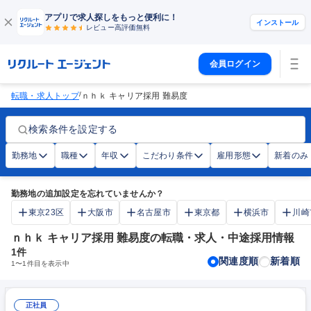
アプリで求人探しをもっと便利に！
インストール
レビュー高評価
無料
会員ログイン
/
転職・求人トップ
ｎｈｋ キャリア採用 難易度
検索条件を設定する
勤務地
職種
年収
こだわり条件
雇用形態
新着のみ
勤務地の追加設定を忘れていませんか？
東京23区
大阪市
名古屋市
東京都
横浜市
川崎
ｎｈｋ キャリア採用 難易度の転職・求人・中途採用情報
1
件
関連度順
新着順
1
〜
1
件目を表示中
正社員