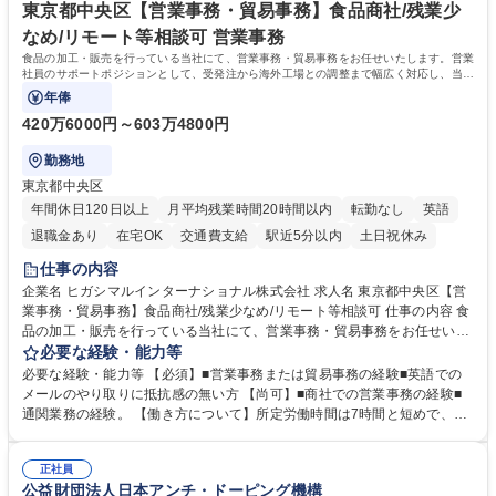
「未来の日常」の創造に向けて持続可能な社会の実現に貢献してまいりま
東京都中央区【営業事務・貿易事務】食品商社/残業少
す。 学歴・資格 学歴：大学院 大学 語学力： 資格：
なめ/リモート等相談可 営業事務
食品の加工・販売を行っている当社にて、営業事務・貿易事務をお任せいたします。営業
社員のサポートポジションとして、受発注から海外工場との調整まで幅広く対応し、当社
事業の根幹を支えていただきます。
年俸
420万6000円～603万4800円
勤務地
東京都中央区
年間休日120日以上
月平均残業時間20時間以内
転勤なし
英語
退職金あり
在宅OK
交通費支給
駅近5分以内
土日祝休み
仕事の内容
企業名 ヒガシマルインターナショナル株式会社 求人名 東京都中央区【営
業事務・貿易事務】食品商社/残業少なめ/リモート等相談可 仕事の内容 食
品の加工・販売を行っている当社にて、営業事務・貿易事務をお任せいた
します。営業社員のサポートポジションとして、受発注から海外工場との
必要な経験・能力等
調整まで幅広く対応し、当社事業の根幹を支えていただきます。 ■受発注
必要な経験・能力等 【必須】■営業事務または貿易事務の経験■英語での
業務、請求書発行 ■海外工場とのスケジュール調整 ■在庫管理 ■輸入書類
メールのやり取りに抵抗感の無い方 【尚可】■商社での営業事務の経験■
の確認・作成 ■配送手配 ■通関業者を通して行う輸出入業全般 ■倉庫との
通関業務の経験。 【働き方について】所定労働時間は7時間と短めで、残
倉入れ調整等 ※ゼネラリストとしてのキャリアアップを目指すことが可能
業も月平均20時間以下です。時差出勤制度や週1日のリモート勤務も相談
です。単に商品を販売するだけでなく原料の仕入れから販売までをトータ
可能で、ワークライフバランスを保ち長期就業しやすい環境です。 【当社
ルプロデュースしているため、商品に関わる全ての業務をサポート頂きま
正社員
の強み】1991年の設立以来、外食産業を中心としたお客様の多様なニー
公益財団法人日本アンチ・ドーピング機構
す。 募集職種 東京都中央区【営業事務・貿易事務】食品商社/残業少なめ/
ズに沿った冷凍水産物等の生産・輸入・販売を一貫して手掛けています。