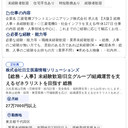
未経験者歓迎
住宅手当あり
時短勤務あり
経験者歓迎
退職金あり
在宅OK
賞与あり
完全週休2日制
交通費支給
仕事の内容
駅近5分以内
土日祝休み
服装自由
寮・社宅あり
食事補助あり
企業名 三菱電機プラントエンジニアリング株式会社 求人名 【大阪】総務
人事＜未経験歓迎＞◇三菱電機G・社会インフラを支える/年休127日 仕事
の内容 総務・人事領域を中心に、これまでのご経験に応じて幅広くお任せ
します。 ＜具体的には＞ ・総務/人事労務（給与・社保・勤怠管理など）
必要な経験・能力等
・採用・教育研修 ・福利厚生運用 など ※基本的には事務所勤務ですが、
必要な経験・能力等 ＜職種未経験歓迎・業界未経験歓迎＞ ～総務、人事
採用や教育等の業務内容により、関西圏以外への日帰り・宿泊を伴う国内
のご経験が無い方でも、意欲のある方であれば未経験OK～ ■歓迎条件：総
出張もございます。 ※担当業務を持ちつつ、お互いに助け合いながら、総
務、人事のご経験をお持ちの方（業界不問） ■求める人物像：・社内外の
務部という組織として協力しながら進める体制です。 募集職種 【大阪】
関係各部門との調整を率先して行い、業務を円滑に遂行できる協調性やコ
総務人事＜未経験歓迎＞◇三菱電機G・社会インフラを支える/年休127日
ミュニケーション能力を持っている方 ・人事総務領域に興味がありゼネラ
正社員
リスト志向をお持ちの方 学歴・資格 学歴：大学院 大学 語学力： 資格：
株式会社日立医薬情報ソリューションズ
【総務・人事】未経験歓迎/日立グループ/組織運営を支
えるゼネラリストを目指す 総務
入社直後は労務（労務管理・給与計算・安全衛生・福利厚生等）からお任せいたします。
将来は総務・採用・教育業務へ守備範囲を広げ、組織運営を支えるゼネラリストをめざせ
ます。
月給
27万7000円以上
勤務地
東京都千代田区
業界未経験歓迎
年間休日120日以上
資格取得支援あり