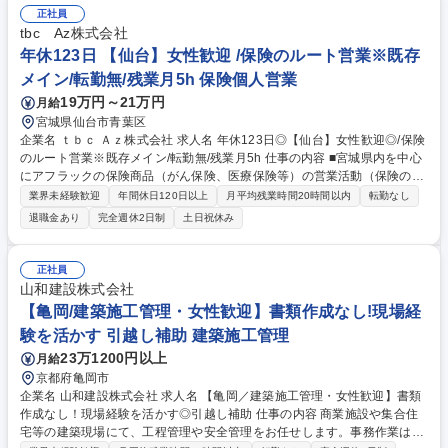
施工現場への訪問は原則なく、事務所内でのデスクワークが中心 ■週1～2
正社員
回程度の外出（県庁・市役所など）あり 変更の範囲：変更無し 募集職種
tbc Az株式会社
【岡山/積算事務（女性向け）】年休123日/定年まで働ける環境/UIターン
年休123日 【仙台】女性歓迎 /保険のルート営業※既存
歓迎
メイン/転勤無/残業月5h 保険個人営業
19万円～21万円
月給
宮城県仙台市青葉区
企業名 ｔｂｃ Ａｚ株式会社 求人名 年休123日◎【仙台】女性歓迎◎/保険
のルート営業※既存メイン/転勤無/残業月5h 仕事の内容 ■宮城県内を中心
にアフラックの保険商品（がん保険、医療保険等）の営業活動（保険の見
直し）を担当いただきます。残業がほとんどなく土日祝休、年休123日と
業界未経験歓迎
年間休日120日以上
月平均残業時間20時間以内
転勤なし
ワークライフバランスを取りやすい環境です！ 【仕事内容】アフラックの
退職金あり
完全週休2日制
土日祝休み
がん保険や医療保険の提案営業職です。飛び込み営業等は無く、既存のお
客様に対する保険の見直し提案と既存のお客様からの紹介案件がメインと
なり、営業未経験の方もご安心ください。※残業は月平均5時間◎終業後
正社員
は近くのデパートで買い物をし19時にはご家族で食事をとれます。※こち
山和建設株式会社
らはポジティブ・アクション求人になります。女性歓迎の求人です。 募集
【亀岡/建築施工管理・女性歓迎】書類作成なし!現場経
職種 年休123日◎【仙台】女性歓迎◎/保険のルート営業※既存メイン/転
験を活かす 引越し補助 建築施工管理
勤無/残業月5h
23万1200円以上
月給
京都府亀岡市
企業名 山和建設株式会社 求人名 【亀岡／建築施工管理・女性歓迎】書類
作成なし！現場経験を活かす◎引越し補助 仕事の内容 商業施設や集合住
宅等の建築現場にて、工程管理や安全管理をお任せします。事務作業は専