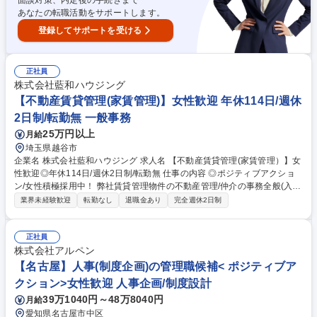
熟王」バナナ等の販促・企画
面談対策、内定後の手続きまで
あなたの転職活動をサポートします。
登録してサポートを受ける
正社員
株式会社藍和ハウジング
【不動産賃貸管理(家賃管理)】女性歓迎 年休114日/週休
2日制/転勤無 一般事務
25万円以上
月給
埼玉県越谷市
企業名 株式会社藍和ハウジング 求人名 【不動産賃貸管理(家賃管理）】女
性歓迎◎年休114日/週休2日制/転勤無 仕事の内容 ◎ポジティブアクショ
ン/女性積極採用中！ 弊社賃貸管理物件の不動産管理/仲介の事務全般(入居
斡旋/賃料管理)をお任せします。家賃管理をメインでお任せします。 お客
業界未経験歓迎
転勤なし
退職金あり
完全週休2日制
様一人ひとりに寄り添った丁寧なサポートができる環境です。社有車を使
用して物件の巡回や案内を行うため、地域の方々とコミュニケーションを
取りながら、働くことができます。将来的には、専門知識を活かして市場
正社員
価値の高い宅地建物取引士などの資格取得を目指せるなど、着実なスキル
株式会社アルペン
アップを支援します。 ※物件エリアは主に越谷市内が中心です。 募集職
【名古屋】人事(制度企画)の管理職候補< ポジティブア
種 【不動産賃貸管理(家賃管理）】女性歓迎◎年休114日/週休2日制/転勤
クション>女性歓迎 人事企画/制度設計
無
39万1040円～48万8040円
月給
愛知県名古屋市中区