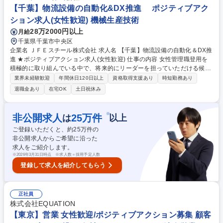
性を広げ、会社の要としてご活躍いただける方を期待しています。 募集職
【千葉】物流設備の自動化&DX推進 ポジティブアク
種 総合職/年休123日/月残業15h/有給取得平均22日/女性歓迎/ポジティブア
ション求人(女性歓迎) 機械生産技術
クション
28万2000円以上
月給
千葉県千葉市中央区
企業名 ＪＦＥスチール株式会社 求人名 【千葉】物流設備の自動化＆DX推
進 ★ポジティブアクション求人(女性歓迎) 仕事の内容 女性管理職登用を
積極的に取り組んでいる中で、将来的にリーダーを担っていただける候補
者を募集します。入社後は設備投資に関する業務(予算申請/仕様検討/建設/
業界未経験歓迎
年間休日120日以上
資格取得支援あり
時短勤務あり
試運転)をお任せします。 【詳細】物流設備(車両・クレーン・重機)の自動
退職金あり
在宅OK
土日祝休み
運転や遠隔操作化検討、老朽更新/RPA化による業務効率化や精度向上/物
流ルート、資材見直し、運用改善による物流コスト削減/物流に係る原価管
理 ※DX推進に関わる業務が4～5割程度、他には倉庫間口/トラックルー
※
非公開求人
25
万件
は
以上
ト/燃費改善業務等もございます。またPJの金額規模は数千万～数億円単
ご登録いただくと、約
25
万件の
位でPJ規模により複数担当可能です。 募集職種 【千葉】物流設備の自動
非公開求人からご希望に沿った
化＆DX推進 ★ポジティブアクション求人(女性歓迎)
求人をご紹介します。
※
2026年3月31日時点 ※求人数＝採用予定人数
登録して求人を紹介してもらう
正社員
株式会社EQUATION
【東京】営業 女性歓迎/ポジティブアクション募集 顧客