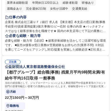
業界未経験歓迎
年間休日120日以上
経験者歓迎
研修あり
退職金あり
完全週休2日制
女性が活躍中
交通費支給
土日祝休み
仕事の内容
企業名 株式会社三菱ＵＦＪ銀行 求人名 【東京都】本支店の窓口業務(事務
手続受付/資産運用提案)/後方事務/ロビー応対 仕事の内容 ★バックオフィ
スではなく顧客折衝を含む職種です★ 国内の本支店等にて下記の業務に従
事していただきます。 ■窓口/後方/ロビーにて事務手続等の受付・オペレ
必要な経験・能力等
ーション、お客様対応 ■窓口にて、ご来店された個人のお客様に対して金
必要な経験・能力等 【必須】★顧客折衝経験を活かしてご活躍可能な環境
融商品のご提案 ■効率的な事務運用の検討・構築等 ≪業務紹介：ご応募前
です。 ■販売or接客or窓口業務or営業経験をお持ちの方(業界不問) ※対話
に必ずご覧ください≫ ※記事 https://www.mysite.bk.mufg.jp/career/circle/
を通じてニーズをヒアリングし対応/提案を実施した経験必須 ■正社員とし
article17/ ※動画 https://youtu.be/H-S7HaJqqbg 募集職種 【東京都】本支
ての就業経験1年以上 【歓迎】■金融業界での就業経験■銀行での預金為替
店の窓口業務(事務手続受付/資産運用提案)/後方事務/ロビー応対
事務経験 ■金融商品の提案・販売経験 ≪魅力≫研修やOJT環境が整ってい
正社員
るので安心して入行いただけます。 幅広いキャリアの選択肢があり、公募
公益財団法人東京都道路整備保全公社
や社内副業等を活用し、 一人ひとりが挑戦できるカルチャーが浸透してい
ます。 学歴・資格 学歴：大学院 大学 高専 短大 専修学校 高校 語学力：
【都庁グループ】総合職(事務) 残業月平均9時間未満/有
資格：
給年平均16日取得 一般事務
当社の総合職として、ジョブローテーションによる人事経理部門や収益事業等のフロント
部門の部署等幅広い部署での業務をお任せいたします。研修制度やキャリア支援が充実し
ております！ ※下記業務詳細
月給
22万1500円～30万円
勤務地