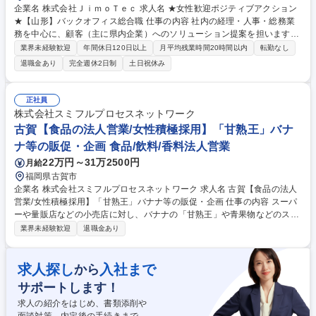
企業名 株式会社ＪｉｍｏＴｅｃ 求人名 ★女性歓迎ポジティブアクション
★【山形】バックオフィス総合職 仕事の内容 社内の経理・人事・総務業
務を中心に、顧客（主に県内企業）へのソリューション提案を担います。
銀行から紹介されたお客様の悩みを聞き、ITによる業務効率化を提案す
業界未経験歓迎
年間休日120日以上
月平均残業時間20時間以内
転勤なし
る、営業要素のあるバックオフィス職です。 【社内業務】■経理（伝票起
退職金あり
完全週休2日制
土日祝休み
票、請求書発行、決算業務、予算管理、等）■人事総務（採用・退職関
連、労務管理(勤怠、給与、社保手続)、人材育成、資産・備品管理、安全
衛生・福利厚生対応、等） 【顧客支援業務】■銀行から紹介されたお客様
正社員
へのヒアリング■課題に合わせた自社ソリューション（DX支援、業務効率
株式会社スミフルプロセスネットワーク
化）の提案 ■「事務だけでは物足りない」「専門性を広げたい」という方
古賀【食品の法人営業/女性積極採用】「甘熟王」バナ
に最適。 募集職種 ★女性歓迎ポジティブアクション★【山形】バックオ
ナ等の販促・企画 食品/飲料/香料法人営業
フィス総合職
22万円～31万2500円
月給
福岡県古賀市
企業名 株式会社スミフルプロセスネットワーク 求人名 古賀【食品の法人
営業/女性積極採用】「甘熟王」バナナ等の販促・企画 仕事の内容 スーパ
ーや量販店などの小売店に対し、バナナの「甘熟王」や青果物などのスミ
フルブランド商品の提案・売場プロデュースをお任せします。提案から納
業界未経験歓迎
退職金あり
品まで一気通貫で携われるため、顧客と深い信頼関係が築けます 【詳細】
■得意先への訪問・関係構築： 既存のお客様を定期的に訪問し、ニーズを
ヒアリング。 ■各種ご提案・見積書作成： 季節や市場に合わせた商品の提
求人探し
入社まで
から
案、価格設定。提案から納品まで一気通貫で携われるため、深い信頼関係
サポートします！
が築けます ■調整業務： 商品の「量・価格・品質」の調整や、納期までの
スケジュール管理。 募集職種 古賀【食品の法人営業/女性積極採用】「甘
求人の紹介をはじめ、書類添削や