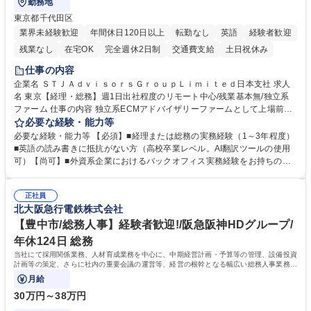
勤務地
東京都千代田区
業界未経験歓迎
年間休日120日以上
転勤なし
英語
経験者歓迎
残業なし
在宅OK
完全週休2日制
交通費支給
土日祝休み
仕事の内容
企業名 ＳＴＪＡｄｖｉｓｏｒｓＧｒｏｕｐＬｉｍｉｔｅｄ日本支社 求人
名 東京【経理・総務】週1日出社程度のリモート中心/残業基本無/独立系
ファーム 仕事の内容 独立系ECMアドバイザリーファームとして上場前後
の資本市場戦略を設計する当社にて経理・総務をお任せします。基礎的な
必要な経験・能力等
バックオフィス業務からスタートし組織を支える専任担当として広く活躍
必要な経験・能力等 【必須】■経理または総務の実務経験（1～3年程度）
できる環境です。 ■日常経理、月次および年次決算サポート業務 ■本国
■英語の読み書きに抵抗がない方（高校卒業レベル。AI翻訳ツールの使用
（グローバル）との英文メール対応（AI翻訳ツール等を使用しての対応で
可）【尚可】■外資系企業におけるバックオフィス実務経験をお持ちの方
問題ございません） ■オフィス環境整備、郵便物の発送・受取等の総務業
【必須・尚可要件】簿記などの特別な資格や、TOEIC等のスコアは求めて
務全般 ■その他バックオフィス関連サポート ※ご経験に合わせて無理なく
おりません。日々の事務処理を丁寧かつ正確に行える方を歓迎します。
業務をお任せします。残業も基本的には発生せず、ご自身のペースで業務
正社員
【働き方について】現在は週4日程度の在宅勤務を実施しており、ワーク
北大阪急行電鉄株式会社
を進めやすく定着率の高い環境です。 募集職種 東京【経理・総務】週1日
ライフバランスを重視する方に最適な環境です（フルリモートも面接で相
出社程度のリモート中心/残業基本無/独立系ファーム
談可）。【求める人物像】幅広いバックオフィス業務に柔軟に対応でき、
【豊中市/総務人事】経験者歓迎!/阪急阪神HDグループ/
社内外と円滑にコミュニケーションを取りながら業務を推進できる方 学
年休124日 総務
歴・資格 学歴：大学院 大学 高専 短大 専修学校 高校 語学力： 資格：
当社にて採用関係業務、人材育成業務を中心に、中期経営計画・予算等の管理、設備投資
計画等の策定、さらに社内の重要会議の運営等、経営の根幹となる幅広い総務人事業務全
般を担当していただきます。
月給
30万円～38万円