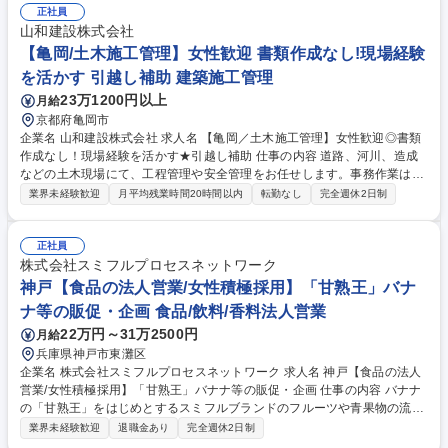
基盤を活かしながら、新規領域への展開を担える環境 【当社の強み】グル
正社員
ープの総合力を活かして幅広い提案活動が可能。グループ内には、システ
山和建設株式会社
ムおよびリスクマネジメントとクレーム対応企業を擁し、その経験・ノウ
【亀岡/土木施工管理】女性歓迎 書類作成なし!現場経験
ハウを活かした幅広いサービスの提案ができます。 募集職種 ★女性歓迎
を活かす 引越し補助 建築施工管理
★【東京/損害保険の法人営業】安定した固定給/年休125日/転勤無
23万1200円以上
月給
京都府亀岡市
企業名 山和建設株式会社 求人名 【亀岡／土木施工管理】女性歓迎◎書類
作成なし！現場経験を活かす★引越し補助 仕事の内容 道路、河川、造成
などの土木現場にて、工程管理や安全管理をお任せします。事務作業は専
任スタッフが行うため、既存案件の現場の指揮・段取りに集中できます。
業界未経験歓迎
月平均残業時間20時間以内
転勤なし
完全週休2日制
＜女性活躍推進の為のポジティブアクション募集＞ ■作業員さんへの指示
出し・重機の手配（顔なじみの職人さんとの連携） ■現場の安全確認・工
程チェック ■現場写真の撮影（データ整理は事務スタッフが担当） ■近隣
正社員
への挨拶・対応 ※PCを使った書類作成業務はほとんどありません。 ※ま
株式会社スミフルプロセスネットワーク
ずは先輩の補助からスタートし、徐々に現場をお任せします。 募集職種
神戸【食品の法人営業/女性積極採用】「甘熟王」バナ
【亀岡／土木施工管理】女性歓迎◎書類作成なし！現場経験を活かす★引
ナ等の販促・企画 食品/飲料/香料法人営業
越し補助
22万円～31万2500円
月給
兵庫県神戸市東灘区
企業名 株式会社スミフルプロセスネットワーク 求人名 神戸【食品の法人
営業/女性積極採用】「甘熟王」バナナ等の販促・企画 仕事の内容 バナナ
の「甘熟王」をはじめとするスミフルブランドのフルーツや青果物の流通
を最大化させるため、既存の得意先（小売・量販店・卸）に対する深耕営
業界未経験歓迎
退職金あり
完全週休2日制
業をお任せします 【具体的には】 ■提案： 担当エリア（関西・中四国）