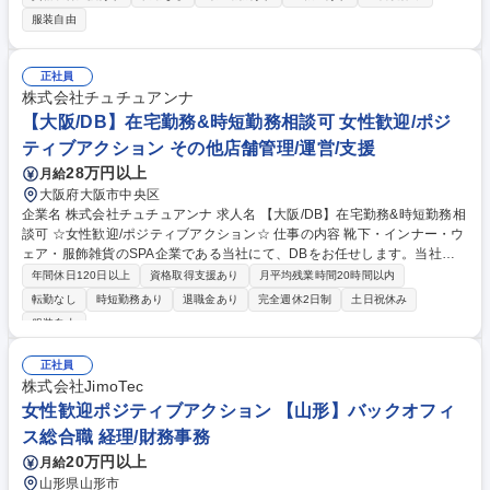
手当を含む給与支給に関わる業務全般 ■年末調整、住民税に関わる業務全
服装自由
般 ■社会保険、雇用保険の加入、喪失管理や各種休暇、休業、休職などの
管理業務全般 ■社宅、単身社宅管理、持ち株会、財形制度、慶弔、従業員
割引など各種福利厚生制度全般の維持、管理 ■健康診断、ストレスチェッ
正社員
ク、労働安全衛生管理など従業員の健康就業支援の促進 ■人事システムの
株式会社チュチュアンナ
管理ならびにベンダーとの調整、折衝 募集職種 【名古屋】人事（労務管
【大阪/DB】在宅勤務&時短勤務相談可 女性歓迎/ポジ
理）の管理職候補＜★ポジティブアクション＞女性歓迎
ティブアクション その他店舗管理/運営/支援
28万円以上
月給
大阪府大阪市中央区
企業名 株式会社チュチュアンナ 求人名 【大阪/DB】在宅勤務&時短勤務相
談可 ☆女性歓迎/ポジティブアクション☆ 仕事の内容 靴下・インナー・ウ
ェア・服飾雑貨のSPA企業である当社にて、DBをお任せします。当社の
全国店舗へ適切に商品を配置していただくことがミッションです。需要を
年間休日120日以上
資格取得支援あり
月平均残業時間20時間以内
先読みし売上に貢献していただく重要な業務です。 【具体的には】 ・在
転勤なし
時短勤務あり
退職金あり
完全週休2日制
土日祝休み
庫管理(物流、店舗) ・売上、粗利益管理 ・商品発注、納期管理、引き取
服装自由
り、物流出荷調整 ・シーズン別売上、消化計画と進捗管理・MDのフォロ
ー（数値管理全般） ☆当社は靴下とインナー・ルームウェアで事業部が分
正社員
かれており、ご希望 やスキルに応じていずれかの部署に配属となる予定で
株式会社JimoTec
す。 募集職種 【大阪/DB】在宅勤務&時短勤務相談可 ☆女性歓迎/ポジテ
女性歓迎ポジティブアクション 【山形】バックオフィ
ィブアクション☆
ス総合職 経理/財務事務
20万円以上
月給
山形県山形市