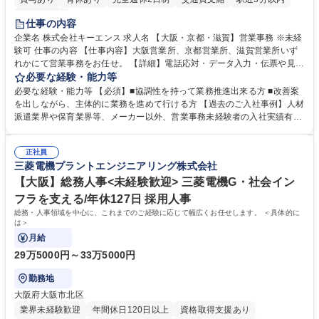
土日祝休み
仕事の内容
企業名 株式会社キーエンス 求人名 【大阪・京都・滋賀】営業事務 ※未経
験可 仕事の内容 【仕事内容】大阪営業所、京都営業所、滋賀営業所いず
れかにて営業事務をお任せ。 【詳細】電話応対・データ入力・伝票や見積
の作成・カタログ送付・来客対応・営業所内で発生する事務業務や業務改
必要な経験・能力等
善をお任せ。 【教育制度】ご入社後、育成担当とペアになりながらOJTに
必要な経験・能力等 【必須】■協調性を持って業務推進出来る方 ■改善案
て業務を覚えていただくことが可能です。業務システムがきちんと構築さ
を出しながら、主体的に業務を進めて行ける方 【過去のご入社事例】人材
れているため、スムーズに仕事に慣れることができる環境です。また、
派遣業界や保育業界等、メーカー以外、営業事務未経験者の入社実績有
「チームで成果を出す文化」があり、良いやり方を積極的に共有しながら
【当社の事務職について】単なる事務ではなく主体性を発揮したサポート
常に改善を目指す風土のため、安心して業務に取り組んでいただけます。
により、キーエンスの付加価値向上に貢献します。ベースの定型業務に加
募集職種 【大阪・京都・滋賀】営業事務 ※未経験可
正社員
えて、お客様や社員の状況に合わせ、能動的なサポート、改善の動きも期
三菱電機プラントエンジニアリング株式会社
待され。組織を支えるスペシャリストとして、チームに貢献し、結果的に
社員から頼られる存在になることができます。平均19:30の退勤以降の業
【大阪】総務人事<未経験歓迎> 三菱電機G・社会イン
務の持ち帰りも禁止されており、メリハリのある働き方となります。 学
フラを支える/年休127日 採用人事
歴・資格 学歴：大学院 大学 高専 短大 語学力： 資格：
総務・人事領域を中心に、これまでのご経験に応じて幅広くお任せします。 ＜具体的に
は＞
月給
29万5000円～33万5000円
勤務地
大阪府大阪市北区
業界未経験歓迎
年間休日120日以上
資格取得支援あり