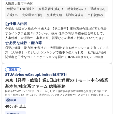
大阪府大阪市中央区
年間休日120日以上
資格取得支援あり
時短勤務あり
退職金あり
在宅OK
完全週休2日制
交通費支給
駅近5分以内
土日祝休み
服装自由
第二新卒歓迎
寮・社宅あり
食事補助あり
仕事の内容
企業名 大阪ガス株式会社 求人名 【第二新卒】事務系総合職 #関西を代表
するインフラ企業 #ポテンシャル採用 仕事の内容 事務系総合職として、
人事総務、資源海外、事業企画、営業などの業務に従事していただきま
す。 【業務内容の一例】■所属事業部の勤労業務 ■海外に関係する各種業
必要な経験・能力等
務 ■営業部門の企画スタッフ、ルート営業 【キャリアパス】入社後の配属
必要な経験・能力等 ★当社でご活躍期待できるポテンシャルを有している
ポジションで一定期間ご活躍頂いた後、本人の適性及び将来のキャリアを
方 【人物像】・ロジカルシンキングで物事を捉えられる ・社内及び社外
鑑みてジョブローテーションを行います。 【育成】OJTでの現場育成や研
関係者と円滑なコミュニケーションを図れる ■2024年度から2026年度ま
修カリキュラムを通じて、Daigasグループの業務で必要となる知識につい
での3ヵ年を対象とする「Daigasグループ中期経営計画2026」を策定しま
て学んでいただきます。 募集職種 【第二新卒】事務系総合職 #関西を代
した。https://www.osakagas.co.jp/company/press/pr2024/1777576_564
表するインフラ企業 #ポテンシャル採用
正社員
72.html ■エネルギーセキュリティの不安定化や気候変動による自然災害の
STJAdvisorsGroupLimited日本支社
甚大化など、これまで以上に社会課題解決の重要性が高まっています。
「未来の日常」の創造に向けて持続可能な社会の実現に貢献してまいりま
東京【経理・総務】週1日出社程度のリモート中心/残業
す。 学歴・資格 学歴：大学院 大学 語学力： 資格：
基本無/独立系ファーム 総務事務
独立系ECMアドバイザリーファームとして上場前後の資本市場戦略を設計する当社にて
経理・総務をお任せします。基礎的なバックオフィス業務からスタートし組織を支える専
任担当として広く活躍できる環境です。
年俸
400万円以上