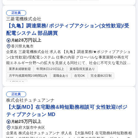
企業の発展の両面ができるお仕事です◎≫ ◎組合員である顧客企業へ定期
巡回◎実習生と企業とのマッチング・来日準備◎受け入れ後の実習生フォ
ロー／監理・指導・人材育成◎報告書作成などの事務業務◎レクリエーシ
正社員
ョンの企画・実施 ★訪問は、午前1社・午後2社程度の訪問お任せ。（直
三菱電機株式会社
行直帰OK） ★入社後は先輩社員がOJTで丁寧にフォローします！（語学
【丸亀】調達業務/ ポジティブアクション(女性歓迎)/受
力不要） ※担当企業によりますが1泊2日程度の出張の可能性はございま
配電システム 部品購買
す。 募集職種 【神戸/女性歓迎】外国人・特定技能実習生の管理/ポジティ
28万円以上
月給
ブアクション求人★
香川県丸亀市
企業名 三菱電機株式会社 求人名 【丸亀】調達業務/★ポジティブアクショ
ン(女性歓迎)/受配電システム 仕事の内容 グローバルな事業展開や再生可
能エネルギー分野への拡大を見据える同社にて、社会に不可欠な電力設備
の製造に必要な資材購買や外注管理を担い原価低減と安定的な製品供給を
業界未経験歓迎
年間休日120日以上
資格取得支援あり
通じて事業成長を支える重要な役割です。 【具体的な業務】ご経験に応じ
月平均残業時間20時間以内
退職金あり
在宅OK
完全週休2日制
て、半導体や電子部品などの部品調達、もしくは機械加工などのエンジニ
土日祝休み
アリング外注管理のいずれかをご担当いただきます。単なる購買にとどま
らず、相見積もりの取得や価格交渉によるコストダウンを図るほか、設計
正社員
部門と連携して製品の価値を維持しながら原価を低減する活動にも関わり
株式会社チュチュアンナ
ます。また、海外からの調達機会もあるため、グローバルな視点を持ちな
【大阪/MD】在宅勤務&時短勤務相談可 女性歓迎/ポジ
がら幅広く活躍できる環境です。 募集職種 【丸亀】調達業務/★ポジティ
ブアクション(女性歓迎)/受配電システム
ティブアクション MD
25万円以上
月給
大阪府大阪市中央区
企業名 株式会社チュチュアンナ 求人名 【大阪/MD】在宅勤務&時短勤務相