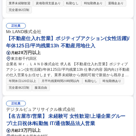
します。100％反響営業で提案に集中できる環境です。 ☆有給・産休取得
業界未経験歓迎
資格取得支援あり
転勤なし
時短勤務あり
退職金あり
に加えフレックスも導入済みで、復帰しやすい環境です。 ☆提案に集中で
完全週休2日制
きる環境～週1回の「案件MTG」～ チーム全員で互いに担当案件の提案ア
イデアを出し合うため、新人でも先輩の知見をフル活用して自信を持って
お客様に向き合えます。 【ブランドの強み】強固な構造（非常に強い耐震
正社員
性）・全館空調（花粉・PM2.5対策）・キラテック外壁（将来にわたる外
Mr.LAND株式会社
観の維持）に加え、無料の定期点検やリフォーム対応などの自社修理・メ
【不動産仕入れ営業】ポジティブアクション(女性活躍)/
ンテナンス体制が充実。 募集職種 ☆女性歓迎【京都/注文住宅の提案営
年休125日/平均残業13h 不動産用地仕入
業】年休120日/フレックス/転勤無し
28万円以上
月給
東京都千代田区
企業名 Ｍｒ．ＬＡＮＤ株式会社 求人名 【不動産仕入れ営業】ポジティブ
アクション(女性活躍)/年休125日/平均残業13h 仕事の内容 国内向け不動産
の仕入営業をお任せします。業界未経験から挑戦可能で新規から既存まで
幅広く担当していただきます。高インセンティブでキャリアアップも目指
年間休日120日以上
月平均残業時間20時間以内
転勤なし
時短勤務あり
せます。女性歓迎求人です！ 【具体的な仕事内容】 ・新規開拓：テレア
完全週休2日制
服装自由
ポや飛び込みで新規の仕入れ先を開拓します。 ・既存営業：既存の取引先
に対して、継続的な関係構築を行います。 未経験から初回の契約を獲得す
るまでは半年～1年かかる場合もありますが、先輩社員から知識を吸収
正社員
し、顧客先ともコミュニケーションを密に取っていくことで、成果に繋げ
デジタルピュアリサイクル株式会社
ることが出来ます。 【業務の変更範囲】当該業務全般 募集職種 【不動産
【名古屋市/営業】 未経験可 女性歓迎!上場企業グルー
仕入れ営業】ポジティブアクション(女性活躍)/年休125日/平均残業13h
プ/土日祝休/転勤無 IT/通信製品法人営業
23万円以上
月給