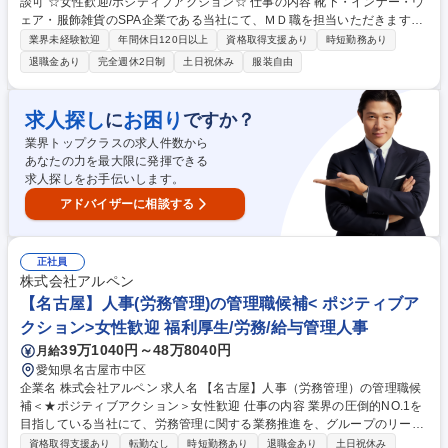
談可 ☆女性歓迎/ポジティブアクション☆ 仕事の内容 靴下・インナー・ウ
ェア・服飾雑貨のSPA企業である当社にて、ＭＤ職を担当いただきます。
同社のブランドの方向性や販売計画を策定する重要ポジションのお任せい
業界未経験歓迎
年間休日120日以上
資格取得支援あり
時短勤務あり
たします。 【具体的に】 ・MD設計（商品企画、商品構成、商品開発、品
退職金あり
完全週休2日制
土日祝休み
服装自由
揃え全般の提案）、 ・情報収集、マーケティング業務 ・工場への発注、V
MD（販促、POP）等 ★当社は靴下とインナー・ルームウェアで事業部が
分かれており、ご希望 やスキルに応じていずれかの部署に配属となる予定
求人探し
お困り
に
ですか？
です。 募集職種 【大阪/MD】在宅勤務&時短勤務相談可 ☆女性歓迎/ポジ
業界トップクラスの求人件数から
ティブアクション☆
あなたの力を最大限に発揮できる
求人探しをお手伝いします。
アドバイザーに相談する
正社員
株式会社アルペン
【名古屋】人事(労務管理)の管理職候補< ポジティブア
クション>女性歓迎 福利厚生/労務/給与管理人事
39万1040円～48万8040円
月給
愛知県名古屋市中区
企業名 株式会社アルペン 求人名 【名古屋】人事（労務管理）の管理職候
補＜★ポジティブアクション＞女性歓迎 仕事の内容 業界の圧倒的NO.1を
目指している当社にて、労務管理に関する業務推進を、グループのリーダ
ーとして下記業務を中心にお任せします。 【主業務】 ■勤怠管理ならびに
資格取得支援あり
転勤なし
時短勤務あり
退職金あり
土日祝休み