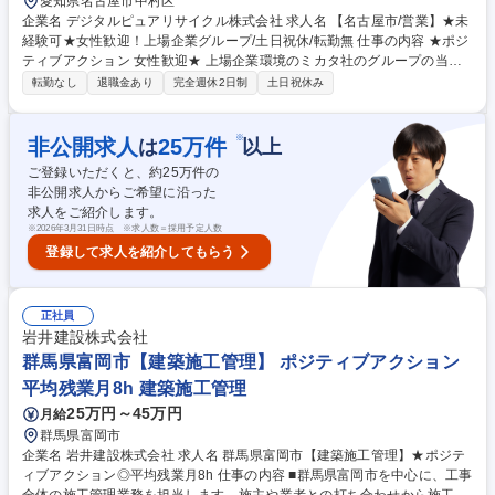
愛知県名古屋市中村区
企業名 デジタルピュアリサイクル株式会社 求人名 【名古屋市/営業】★未
経験可★女性歓迎！上場企業グループ/土日祝休/転勤無 仕事の内容 ★ポジ
ティブアクション 女性歓迎★ 上場企業環境のミカタ社のグループの当社
にて法人営業をお任せします。 ・2024年11月に名古屋営業所(現本社)は
転勤なし
退職金あり
完全週休2日制
土日祝休み
開設、業績達成も順調です。 【業務詳細】企業のお客様を中心に、パソコ
ン・コピー機等のOA機器をお預かりし、以下のサービスを提案・提供し
ています。 リユース事業/機密情報漏洩防止事業/キッティング事業（新規
※
非公開求人
25
万件
は
以上
システム導入時の設定・導入支援）/マテリアルリサイクル事業 で取引先
ご登録いただくと、約
25
万件の
業界は幅広く、安定した需要を背景に業績は好調です。社会的ニーズの高
非公開求人からご希望に沿った
い分野において、顧客と長期的な信頼関係を築く法人営業です。 募集職種
求人をご紹介します。
【名古屋市/営業】★未経験可★女性歓迎！上場企業グループ/土日祝休/転
※
2026年3月31日時点 ※求人数＝採用予定人数
勤無
登録して求人を紹介してもらう
正社員
岩井建設株式会社
群馬県富岡市【建築施工管理】 ポジティブアクション
平均残業月8h 建築施工管理
25万円～45万円
月給
群馬県富岡市
企業名 岩井建設株式会社 求人名 群馬県富岡市【建築施工管理】★ポジテ
ィブアクション◎平均残業月8h 仕事の内容 ■群馬県富岡市を中心に、工事