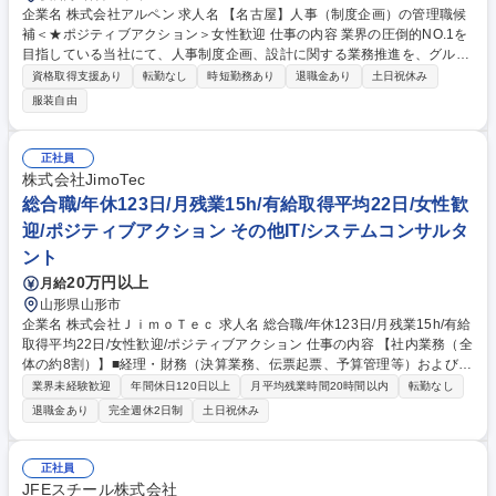
企業名 株式会社アルペン 求人名 【名古屋】人事（制度企画）の管理職候
補＜★ポジティブアクション＞女性歓迎 仕事の内容 業界の圧倒的NO.1を
目指している当社にて、人事制度企画、設計に関する業務推進を、グルー
プのリーダーとして下記業務を中心にお任せします。 【主業務】 ■就業規
資格取得支援あり
転勤なし
時短勤務あり
退職金あり
土日祝休み
程の法対応、改正案の策定 ■人事制度の企画立案と制度導入に向けた社内
服装自由
調整、折衝 ■意識調査の実施と働き方改革の推進 ■雇用形態ごとの管理業
務全般 ■入社手続き、退職、異動などの手続き、管理に関する業務全般 ■
社内人材マネジメントの維持、管理 ■各種従業員問い合わせ窓口対応 ■人
正社員
事考課、評価確定に関する業務全般 募集職種 【名古屋】人事（制度企
株式会社JimoTec
画）の管理職候補＜★ポジティブアクション＞女性歓迎
総合職/年休123日/月残業15h/有給取得平均22日/女性歓
迎/ポジティブアクション その他IT/システムコンサルタ
ント
20万円以上
月給
山形県山形市
企業名 株式会社ＪｉｍｏＴｅｃ 求人名 総合職/年休123日/月残業15h/有給
取得平均22日/女性歓迎/ポジティブアクション 仕事の内容 【社内業務（全
体の約8割）】■経理・財務（決算業務、伝票起票、予算管理等）および人
事・総務・労務（給与計算、社保手続き、採用・備品管理等）など、バッ
業界未経験歓迎
年間休日120日以上
月平均残業時間20時間以内
転勤なし
クオフィス全般を担います。 【顧客支援・DX提案業務（全体の2割）】■
退職金あり
完全週休2日制
土日祝休み
提携銀行から紹介された地元企業へ、経理・給与システムの導入や業務効
率化（データ化等）の提案、見積作成支援を行います。■※ニーズ発生時
（月1回程度）のみでノルマはありません。入社2～3ヶ月後から提案をス
正社員
タートし、慣れるまで先輩社員が同行するため安心です。■将来的に専門
JFEスチール株式会社