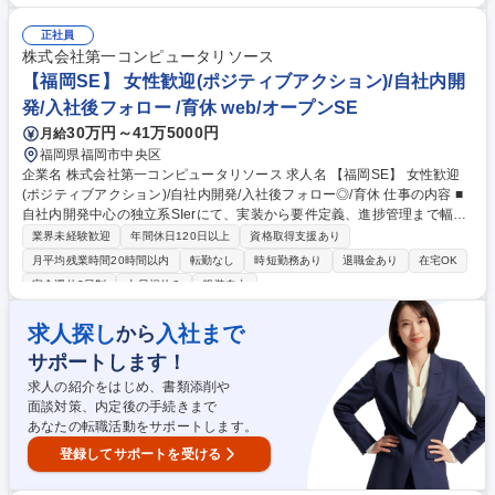
の得意先に対し、市場動向に基づいた価格・量・品質の最適化を提案。 ■
プロジェクト管理： 見積作成から納期調整、品質管理までを一貫して担当
正社員
し、顧客と深い信頼関係を構築します。 ■マーケット拡大： 月1～2回程度
株式会社第一コンピュータリソース
の出張を通じ、各地域のニーズを汲み取った売場プロデュースを実施 募集
【福岡SE】 女性歓迎(ポジティブアクション)/自社内開
職種 神戸【食品の法人営業/女性積極採用】「甘熟王」バナナ等の販促・
発/入社後フォロー /育休 web/オープンSE
企画
30万円～41万5000円
月給
福岡県福岡市中央区
企業名 株式会社第一コンピュータリソース 求人名 【福岡SE】 女性歓迎
(ポジティブアクション)/自社内開発/入社後フォロー◎/育休 仕事の内容 ■
自社内開発中心の独立系SIerにて、実装から要件定義、進捗管理まで幅広
く担当。少人数体制で確かな技術を磨き、将来は案件を率いるリーダーや
業界未経験歓迎
年間休日120日以上
資格取得支援あり
拠点の中核を担うプレイングマネージャーへと成長できる環境です。 自治
月平均残業時間20時間以内
転勤なし
時短勤務あり
退職金あり
在宅OK
体税管理や製造・物流向け基幹システム構築、福祉介護向けパッケージ開
完全週休2日制
土日祝休み
服装自由
発など様々な業界の案件を扱っているため、豊富な経験を積むことが可能
です。 ★残業は月13h程度で勤怠管理も徹底しています。※詳細は下記 ★
求人探し
入社まで
から
約6割がプライム案件のため上流工程の経験を積むことが可能 ★派遣では
なく受託開発であることと、自社内開発が約9割 ★安心して育児休業を取
サポートします！
得し、仕事と子育てを両立できる環境 募集職種 【福岡SE】 女性歓迎(ポ
求人の紹介をはじめ、書類添削や
ジティブアクション)/自社内開発/入社後フォロー◎/育休
面談対策、内定後の手続きまで
あなたの転職活動をサポートします。
登録してサポートを受ける