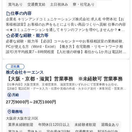
賞与あり
交通費支給
土日祝休み
寮・社宅あり
仕事の内容
企業名 キリンアンドコミュニケーションズ株式会社 求人名 中野本社【お
客様相談室】お客様のお声をもとにより良い商品づくりへ貢献 仕事の内容
≪★コミュニケーションを通してキリンのファンを増やしませんか？★≫
お客様のお声をより良い商品づくりに活かしていく上で、窓口となるお客
必要な経験・能力等
様相談室でのお仕事です。 日々お客様からいただくキリングループへのご
必要な経験・能力等 【必須】コールセンターやお客様相談室の業務経験、
意見を、企業活動に活かしています。お客様からの声に迅速かつ誠意をも
PCが使える方（Word・Excel）【働き方】在宅勤務・リモートワーク相
って対応、情報提供するとともにグループ内活動に反映しています。 【具
談可/月平均残業7～8時間程度 【入社後の研修】着任から1か月は電話対応
体的には】電話応対、メール、お手紙対応、ご指摘品調査報告書作成、有
のOJTを中心に実施し、電話対応に慣れた段階でメール・手紙のOJTを実
人チャットボット対応など。 【1日の対応件数】■電話：月間一人当たり
施する予定です。独り立ち以降もしっかりフォローする体制を整えていま
平均100件前後■メール・手紙：同上40件前後 募集職種 中野本社【お客様
正社員
すのでご安心ください。 【当社について】キリングループの広報機能を担
株式会社キーエンス
相談室】お客様のお声をもとにより良い商品づくりへ貢献
う会社として、お客様との出会いを大切にし、磨き上げたホスピタリティ
を込めてコミュニケーションをとりながら広報関連業務を行っておりま
【大阪・京都・滋賀】営業事務 ※未経験可 営業事務
す。 学歴・資格 学歴：大学院 大学 高専 短大 専修学校 高校 語学力： 資
【仕事内容】大阪営業所、京都営業所、滋賀営業所いずれかにて営業事務をお任せ。
格：
【詳細】電話応対・データ入力・伝票や見積の作成・カタログ送付・来客対応・営業所内
で発生する事務業務や業務改善をお任せ。
月給
27万9000円～28万1000円
勤務地
大阪府大阪市淀川区
業界未経験歓迎
年間休日120日以上
未経験者歓迎
退職金あり
賞与あり
育休あり
完全週休2日制
交通費支給
駅近5分以内