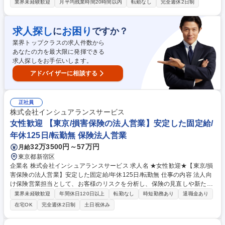
任スタッフが行うため、現場の指揮・段取りに集中できます。＜女性活躍
業界未経験歓迎
月平均残業時間20時間以内
転勤なし
完全週休2日制
推進の為のポジティブアクション募集＞ ■職人さんへの指示出し・工程調
整（顔なじみの職人さんとの連携） ■現場の安全確認・品質チェック ■現
場写真の撮影（データ整理は事務スタッフが担当） ■近隣への挨拶・対応
求人探し
お困り
に
ですか？
※PCを使った書類作成業務はほとんどありません。 ※まずは先輩の補助
業界トップクラスの求人件数から
からスタートし、徐々に現場をお任せします。 募集職種 【亀岡／建築施
あなたの力を最大限に発揮できる
工管理・女性歓迎】書類作成なし！現場経験を活かす◎引越し補助
求人探しをお手伝いします。
アドバイザーに相談する
正社員
株式会社インシュアランスサービス
女性歓迎 【東京/損害保険の法人営業】安定した固定給/
年休125日/転勤無 保険法人営業
32万3500円～57万円
月給
東京都新宿区
企業名 株式会社インシュアランスサービス 求人名 ★女性歓迎★【東京/損
害保険の法人営業】安定した固定給/年休125日/転勤無 仕事の内容 法人向
け保険営業担当として、お客様のリスクを分析し、保険の見直しや新たな
補償の提案を行います。大手・中堅企業をメインにリスクマネジメントサ
業界未経験歓迎
年間休日120日以上
転勤なし
時短勤務あり
退職金あり
ービスのプロとしてコンサルティング営業をお任せします。 【営業方法】
在宅OK
完全週休2日制
土日祝休み
既存顧客や弊社が持つマーケットへのアプローチ ※新規飛込営業/テレア
ポ無し ※金融機関等からの紹介チャネルが整備されており、安定した顧客