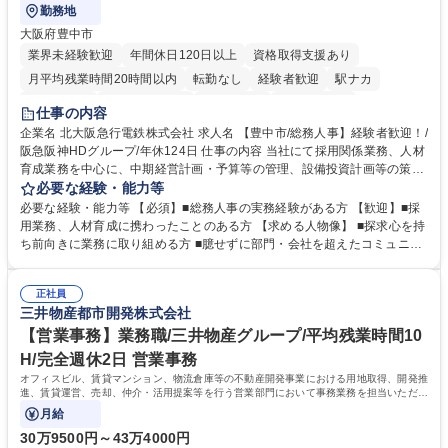
勤務地
大阪府豊中市
業界未経験歓迎
年間休日120日以上
資格取得支援あり
月平均残業時間20時間以内
転勤なし
経験者歓迎
駅ナカ
退職金あり
完全週休2日制
交通費支給
駅近5分以内
仕事の内容
土日祝休み
服装自由
昼食補助あり
食事補助あり
企業名 北大阪急行電鉄株式会社 求人名 【豊中市/総務人事】経験者歓迎！/
阪急阪神HDグループ/年休124日 仕事の内容 当社にて採用関係業務、人材
育成業務を中心に、中期経営計画・予算等の管理、設備投資計画等の策
定、さらに社内の重要会議の運営等、経営の根幹となる幅広い総務人事業
必要な経験・能力等
務全般を担当していただきます。 【主な業務内容】 ■採用関係業務および
必要な経験・能力等 【必須】■総務人事の実務経験がある方 【歓迎】■採
人材育成(社員研修)業務の推進 ■中期経営計画および予算等の管理 ■設備
用業務、人材育成に携わったことのある方 【求める人物像】 ■探求心を持
投資計画等の策定 ■社内の重要会議の運営 ■その他総務人事業務全般 【入
ち前向きに業務に取り組める方 ■臆せずに部門・会社を超えたコミュニケ
社後】入社後は採用や育成をメインに担当し将来的には経営根幹に関わる
ーションの取れる方 ■自分で考えて行動のできる方 ■第二の創業期を迎え
総務人事業務全般へ幅広く従事していただきます。 募集職種 【豊中市/総
る当社で組織の次代を担うネクスト人材として長期的に成長したい方 ■周
務人事】経験者歓迎！/阪急阪神HDグループ/年休124日
正社員
囲のメンバーと協調しつつ主体性を持って能動的に業務を推進できる方 学
三井物産都市開発株式会社
歴・資格 学歴：大学院 大学 高専 短大 専修学校 高校 語学力： 資格：
【営業事務】業務職/三井物産グループ/平均残業時間10
H/完全週休2日 営業事務
オフィスビル、賃貸マンション、物流倉庫等の不動産開発事業における用地取得、開発推
進、賃貸運営、売却、仲介・活用提案等を行う営業部門において事務業務を担当いただき
ます。
月給
30万9500円～43万4000円