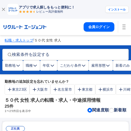
アプリで求人探しをもっと便利に！
インストール
レビュー高評価
無料
会員ログイン
/
転職・求人トップ
５０代 女性 求人
検索条件を設定する
勤務地
職種
年収
こだわり条件
雇用形態
新着のみ
勤務地の追加設定を忘れていませんか？
東京23区
大阪市
名古屋市
東京都
横浜市
川崎
５０代 女性 求人の転職・求人・中途採用情報
25
件
関連度順
新着順
1
〜
25
件目を表示中
正社員