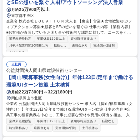
とSEの想いを繋ぐ 人材/アウトソーシング法人営業
25万900円以上
月給
東京都中央区
企業名 株式会社ＥＱＵＡＴＩＯＮ 求人名 【東京】営業★女性歓迎/ポジテ
ィブアクション募集★顧客とSEの想いを繋ぐ◎ 仕事の内容 【業務内容】
■お客様が直面しているお困り事や技術的な課題に対して、ニーズをヒア
リング、必要なスキルを有しているエンジニア様を探していただきます。
業界未経験歓迎
年間休日120日以上
資格取得支援あり
・お客様先やお客様先に常駐しているエンジニア様向けヒアリングを実施
月平均残業時間20時間以内
転勤なし
退職金あり
完全週休2日制
し、就業上の課題や悩みを解決するサポート・エンジニア様が働きやすい
土日祝休み
環境作りを行います。キャリア形成のフォローも行います。 ・弊社と同業
他社様のビジネスパートナーの開拓をお願いいたします。 テレアポや、メ
正社員
ールでやりとりの他、同業他社様と情報交換の打ち合せ等を行います。 募
公益財団法人岡山県建設技術センター
集職種 【東京】営業★女性歓迎/ポジティブアクション募集★顧客とSEの
【岡山/積算事務(女性向け)】年休123日/定年まで働ける
想いを繋ぐ◎
環境/UIターン歓迎 土木積算
22万7300円～32万1800円
月給
岡山県岡山市北区
企業名 公益財団法人岡山県建設技術センター 求人名 【岡山/積算事務（女
性向け）】年休123日/定年まで働ける環境/UIターン歓迎 仕事の内容 ■公
共工事の積算業務を中心に、工事に必要な資材や費用の算出を担当。 入社
後はOJTで基礎から学び、将来的には橋梁やトンネル工事にも関与。 子育
業界未経験歓迎
年間休日120日以上
資格取得支援あり
転勤なし
てや家庭と両立しやすい、柔軟な勤務体制が整っています。 ■道路・河
時短勤務あり
退職金あり
完全週休2日制
土日祝休み
川・橋梁などの公共工事に関する設計・積算業務 ■県や市町村の担当者と
打合せし、工事費や納期を算出 ■積算ソフトを使用し、発注資料を作成 ■