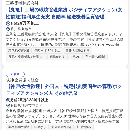
三菱電機株式会社
【丸亀】工場の環境管理業務 ポジティブアクション(女
性歓迎)福利厚生充実 自動車/輸送機器品質管理
28万円以上
月給
香川県丸亀市
企業名 三菱電機株式会社 求人名 【丸亀】工場の環境管理業務★ポジティ
ブアクション(女性歓迎)福利厚生充実 仕事の内容 同社が運営する工場の環
境推進事務局として、国際的な環境管理規格に基づいた社内ルールの運用
を行い、地球環境に配慮したものづくりを支えるために様々な施策の計画
業界未経験歓迎
年間休日120日以上
資格取得支援あり
立案から実行までを一貫して担当します。 【具体的な業務】主な業務は、
月平均残業時間20時間以内
退職金あり
在宅OK
完全週休2日制
国際的な環境規格に対応した社内ルールの管理や、関連する環境法規の読
土日祝休み
み解きと工場内への展開です。また、施設における省エネ施策の計画と実
行、海外の規制に合わせた製品含有化学物質への対応として、設計や資材
正社員
部門と連携したサプライヤーとの調整も行います。さらに、製造工程にお
阪神金属協同組合
ける環境事故を未然に防ぐためのリスク軽減計画の立案など、予防活動も
【神戸/女性歓迎】外国人・特定技能実習生の管理/ポジ
推進します。 募集職種 【丸亀】工場の環境管理業務★ポジティブアクシ
ョン(女性歓迎)福利厚生充実
ティブアクション求人 その他営業
25万8280円以上
月給
兵庫県神戸市中央区
企業名 阪神金属協同組合 求人名 【神戸/女性歓迎】外国人・特定技能実習
生の管理/ポジティブアクション求人★ 仕事の内容 外国人技能実習生の受
け入れ企業に定期的に訪問し、労務管理や人事的な相談・提案から実習生
の生活に関するサポートや指導まで行います。 ≪未経験歓迎×人材育成と
業界未経験歓迎
転勤なし
完全週休2日制
土日祝休み