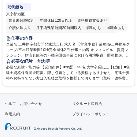
勤務地
東京都港区
業界未経験歓迎
年間休日120日以上
資格取得支援あり
介護休暇あり
月平均残業時間20時間以内
転勤なし
退職金あり
在宅OK
賞与あり
育休あり
完全週休2日制
交通費支給
仕事の内容
駅近5分以内
土日祝休み
寮・社宅あり
企業名 三井物産都市開発株式会社 求人名 【営業事務】業務職/三井物産グ
ループ/平均残業時間10H/完全週休2日 仕事の内容 オフィスビル、賃貸マ
ンション、物流倉庫等の不動産開発事業における用地取得、開発推進、賃
貸運営、売却、仲介・活用提案等を行う営業部門において事務業務を担当
必要な経験・能力等
いただきます。 【詳細】・契約書管理、契約書製本、捺印対応、ファイリ
必要な経験・能力等 【必須条件】■学歴：4年制大学卒業以上【歓迎】■宅
ング、登記簿取得、調書取得・支払業務（各種費用支払、支払管理、請
建士資格保有者※応募に際し必須としている資格はありません。宅建士資
求・支払データ登録、取引先マスター申請対応）・予算作成及び予実管
格をお持ちでない方は入社後に取得を推奨しております（取得・維持費用
理・各種稟議書、報告書作成業務・各種台帳管理、交際費・会議費支払報
の一部補助あり） 【求める人物像】 ・向学心豊かで、主体的に行動でき
告書作成及び月次管理・部内総務庶務全般 など※※配属先によっては上記
る方。 ・社内外の多様な関係者と協調して業務を進められるコミュニケー
の他に担当頂く業務が発生する場合があります。 募集職種 【営業事務】
ション力がある方。 ・チャレンジを厭わず、粘り強く業務に取り組める
業務職/三井物産グループ/平均残業時間10H/完全週休2日
方。多様な関係者と謙虚に信頼関係を構築でき、期限を意識したスケジュ
ヘルプ・お問い合わせ
リクルートID規約
ール管理が出来る方。※将来的に他部署（営業部門、コーポレート部門）
へのジョブローテーションの可能性があります。 学歴・資格 学歴：大学
利用規約
プライバシーポリシー
院 大学 語学力： 資格：宅地建物取引士