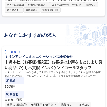
全体の施工管理業務を担当します。施主や業者との打ち合わせから施工計
画立案、工程・原価・安全管理までを担い、取引先は官公庁から一般住宅
業界未経験歓迎
資格取得支援あり
月平均残業時間20時間以内
転勤なし
まで多岐にわたります。 ■富岡市内の物件を中心に建築施工管理を担いま
時短勤務あり
退職金あり
完全週休2日制
す。案件は官公庁発注の庁舎や学校、病院、特別養護老人ホーム、工場、
一般住宅等で、工期は1現場3～6ヶ月です。年間担当件数は2～4件、同時
期最大で4件程度を経験やスキルを考慮しお任せします。 ◎平均残業時間
は月8時間程度であり、群馬県いきいきGカンパニー認証などの取り組み
により働きやすい環境づくりを推進しています。 募集職種 群馬県富岡市
あなたにおすすめの求人
【建築施工管理】★ポジティブアクション◎平均残業月8h
正社員
キリンアンドコミュニケーションズ株式会社
中野本社【お客様相談室】お客様のお声をもとにより良
い商品づくりへ貢献 インバウンドコールスタッフ
≪★コミュニケーションを通してキリンのファンを増やしませんか？★≫ お客様のお声
をより良い商品づくりに活かしていく上で、窓口となるお客様相談室でのお仕事です。
月給
30万円
勤務地
東京都中野区
業界未経験歓迎
年間休日120日以上
退職金あり
在宅OK