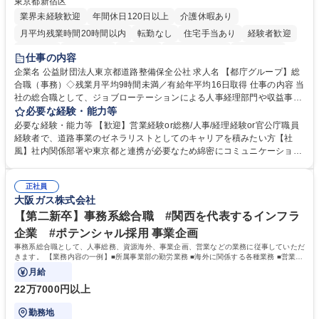
東京都新宿区
業界未経験歓迎
年間休日120日以上
介護休暇あり
月平均残業時間20時間以内
転勤なし
住宅手当あり
経験者歓迎
研修あり
退職金あり
賞与あり
完全週休2日制
交通費支給
仕事の内容
駅近5分以内
資格取得手当あり
食事補助あり
企業名 公益財団法人東京都道路整備保全公社 求人名 【都庁グループ】総
合職（事務）◇残業月平均9時間未満／有給年平均16日取得 仕事の内容 当
社の総合職として、ジョブローテーションによる人事経理部門や収益事業
等のフロント部門の部署等幅広い部署での業務をお任せいたします。研修
必要な経験・能力等
制度やキャリア支援が充実しております！ ※下記業務詳細 【業務詳細】■
必要な経験・能力等 【歓迎】営業経験or総務/人事/経理経験or官公庁職員
管理部門：広報、人事、経理など当公社の運営に係る管理業務 ■収益部
経験者で、道路事業のゼネラリストとしてのキャリアを積みたい方【社
門：駐車場の新規開拓、管理運営、新宿駅西口広場の「イベントコーナ
風】社内関係部署や東京都と連携が必要なため綿密にコミュニケーション
ー」などの管理運営 ■道路部門：整備の急がれる骨格幹線道路や木造住宅
を図っています。 【業務の魅力】■幅広く携われる：総合職（事務）で
密集地域の特定整備路線の用地取得、道路に関する普及啓発事業、都内の
は、駐車場の管理運営や道路用地の取得、公益財団法人の中枢を担う管理
道路施設や道路工事現場の見学ツアー事業 ※入社後は上記いずれかの部門
正社員
部門など多岐に渡る業務を経験できます。 ■様々なプロジェクト：駐車場
大阪ガス株式会社
へ配属。※業務内容変更の範囲：会社の定める業務 募集職種 【都庁グル
事業の他、新宿駅西口広場内に設置された照明を兼ねた広告「ブライトサ
ープ】総合職（事務）◇残業月平均9時間未満／有給年平均16日取得
イン」の管理運営を行うなど、事業収益を生み出す活動を積極的に行って
【第二新卒】事務系総合職 #関西を代表するインフラ
います。 学歴・資格 学歴：大学院 大学 高専 短大 専修学校 高校 語学力：
企業 #ポテンシャル採用 事業企画
資格：
事務系総合職として、人事総務、資源海外、事業企画、営業などの業務に従事していただ
きます。 【業務内容の一例】■所属事業部の勤労業務 ■海外に関係する各種業務 ■営業部
門の企画スタッフ、ルート営業
月給
22万7000円以上
勤務地