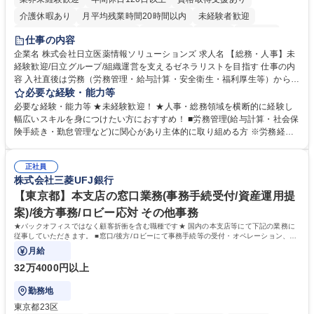
介護休暇あり
月平均残業時間20時間以内
未経験者歓迎
住宅手当あり
時短勤務あり
退職金あり
在宅OK
賞与あり
仕事の内容
育休あり
完全週休2日制
交通費支給
土日祝休み
寮・社宅あり
企業名 株式会社日立医薬情報ソリューションズ 求人名 【総務・人事】未
経験歓迎/日立グループ/組織運営を支えるゼネラリストを目指す 仕事の内
容 入社直後は労務（労務管理・給与計算・安全衛生・福利厚生等）からお
任せいたします。将来は総務・採用・教育業務へ守備範囲を広げ、組織運
必要な経験・能力等
営を支えるゼネラリストをめざせます。 ・初期業務：労働時間管理、給与
必要な経験・能力等 ★未経験歓迎！ ★人事・総務領域を横断的に経験し
計算、社会保険対応、福利厚生管理、安全衛生、健康経営推進等をお任せ
幅広いスキルを身につけたい方におすすめ！ ■労務管理(給与計算・社会保
します。ご経験に応じて、休職者管理など、幅広く経験を積んでいただき
険手続き・勤怠管理など)に関心があり主体的に取り組める方 ※労務経験
ます。 ・将来的な広がり：総務・採用・教育・税務対応・経営企画等。
者は早期にご活躍いただけます。 ■チームで仕事を推進できる方■将来は
★メンバーがマンツーマンで丁寧に教えるため、ご経験が浅くても安心！
マネジメント職として活躍したい 【尚可】■人事、労務、採用、教育業務
幅広く経験を積みたい意欲がある方に最適な環境です。 募集職種 【総
正社員
のご経験 ■労務管理（給与計算・社会保険手続き・勤怠管理など）の経験
株式会社三菱UFJ銀行
務・人事】未経験歓迎/日立グループ/組織運営を支えるゼネラリストを目
■衛生管理者の資格をお持ちの方 学歴・資格 学歴：大学院 大学 高専 短大
指す
専修学校 高校 語学力： 資格：
【東京都】本支店の窓口業務(事務手続受付/資産運用提
案)/後方事務/ロビー応対 その他事務
★バックオフィスではなく顧客折衝を含む職種です★ 国内の本支店等にて下記の業務に
従事していただきます。 ■窓口/後方/ロビーにて事務手続等の受付・オペレーション、お
客様対応
月給
32万4000円以上
勤務地
東京都23区