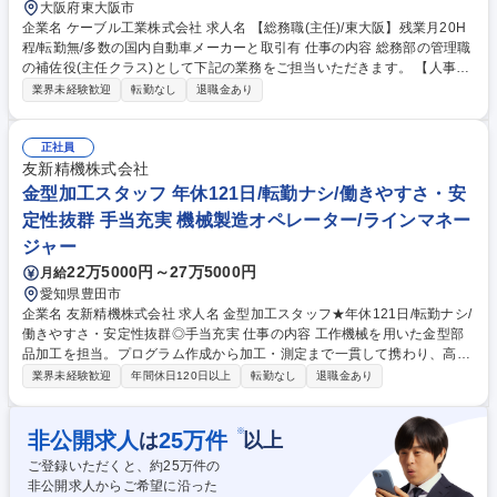
大阪府東大阪市
企業名 ケーブル工業株式会社 求人名 【総務職(主任)/東大阪】残業月20H
程/転勤無/多数の国内自動車メーカーと取引有 仕事の内容 総務部の管理職
の補佐役(主任クラス)として下記の業務をご担当いただきます。 【人事】
人材採用、面接、入社手続/人事考課 等 【経理】経費支払、購入申請、試
業界未経験歓迎
転勤なし
退職金あり
算表作成 等 【労務】勤怠管理、給与賞与支払、年末調整、社会保険申請/
手続 等 【その他】安全・衛生・防火管理業務、施設管理、修繕対応（業
者折衝）、規程類の作成・変更、ISO対応 等。 ※業務内容は多岐にわたっ
正社員
ていますが、ご自身の得意な分野から徐々に担当範囲を広げていただきま
友新精機株式会社
すのでご安心ください。将来的にはプレイングマネージャーとしてご成長
金型加工スタッフ 年休121日/転勤ナシ/働きやすさ・安
いただけるやりがいのあるお仕事です。 募集職種 【総務職(主任)/東大
定性抜群 手当充実 機械製造オペレーター/ラインマネー
阪】残業月20H程/転勤無/多数の国内自動車メーカーと取引有
ジャー
22万5000円～27万5000円
月給
愛知県豊田市
企業名 友新精機株式会社 求人名 金型加工スタッフ★年休121日/転勤ナシ/
働きやすさ・安定性抜群◎手当充実 仕事の内容 工作機械を用いた金型部
品加工を担当。プログラム作成から加工・測定まで一貫して携わり、高精
度加工や次世代自動車向け部品の試作開発に挑戦できるポジションです。
業界未経験歓迎
年間休日120日以上
転勤なし
退職金あり
自動車部品向け金型部品製作において、工作機械を使用した加工業務を担
当。図面を基にプログラム作成、刃物選定、段取り、加工、測定まで一貫
して行います。旋盤・研磨・マシニング・放電加工などの経験を活かし、
※
非公開求人
25
万件
は
以上
高精度加工やリードタイム短縮に向けた改善にも挑戦可能。燃料電池やモ
ご登録いただくと、約
25
万件の
ータ関連など次世代自動車向け部品の試作・開発段階から携われる、技術
非公開求人からご希望に沿った
力を磨ける環境です。 募集職種 金型加工スタッフ★年休121日/転勤ナシ/