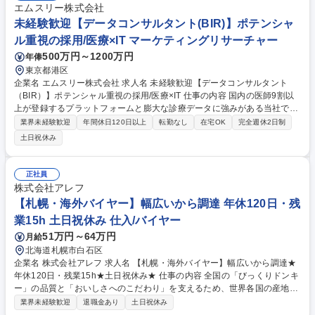
エムスリー株式会社
未経験歓迎【データコンサルタント(BIR)】ポテンシャ
ル重視の採用/医療×IT マーケティングリサーチャー
500万円～1200万円
年俸
東京都港区
企業名 エムスリー株式会社 求人名 未経験歓迎【データコンサルタント
（BIR）】ポテンシャル重視の採用/医療×IT 仕事の内容 国内の医師9割以
上が登録するプラットフォームと膨大な診療データに強みがある当社で、
データ分析に基づくインサイト抽出から、顧客の意思決定支援、さらには
業界未経験歓迎
年間休日120日以上
転勤なし
在宅OK
完全週休2日制
サービス改善まで一気通貫で携わっていただきます。 【具体的には】クラ
土日祝休み
イアントである製薬企業等が抱えるマーケティング課題に対し、医療従事
者へのアンケートデータやリアルワールドデータ（電子カルテデータ等）
を活用して解決策を提案します。単なる分析やレポーティングにとどまら
正社員
ず、自らインサイトを見出し、顧客の本質的な課題解決にコミットしてい
株式会社アレフ
ただきます。自らPDCAを回しながら、新規サービスの開発やプロダクト
【札幌・海外バイヤー】幅広いから調達 年休120日・残
の改善にも挑戦できる環境です 募集職種 未経験歓迎【データコンサルタ
業15h 土日祝休み 仕入/バイヤー
ント（BIR）】ポテンシャル重視の採用/医療×IT
51万円～64万円
月給
北海道札幌市白石区
企業名 株式会社アレフ 求人名 【札幌・海外バイヤー】幅広いから調達★
年休120日・残業15h★土日祝休み★ 仕事の内容 全国の「びっくりドンキ
ー」の品質と「おいしさへのこだわり」を支えるため、世界各国の産地へ
直接赴き、原材料や機材のグローバル調達戦略の立案から実行までを牽引
業界未経験歓迎
退職金あり
土日祝休み
していただきます。 【主な業務内容】■戦略的ソーシング： 南米のコーヒ