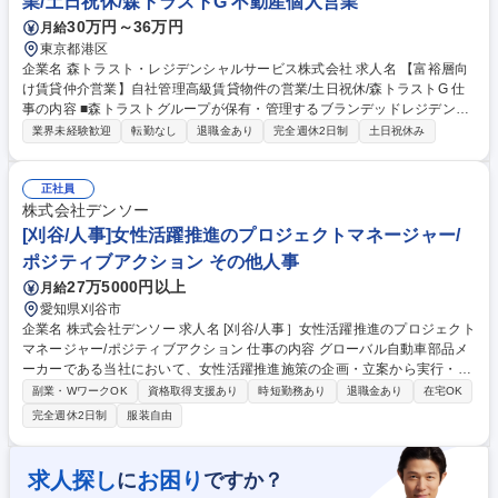
業/土日祝休/森トラストG 不動産個人営業
30万円～36万円
月給
東京都港区
企業名 森トラスト・レジデンシャルサービス株式会社 求人名 【富裕層向
け賃貸仲介営業】自社管理高級賃貸物件の営業/土日祝休/森トラストG 仕
事の内容 ■森トラストグループが保有・管理するブランデッドレジデンス
「1 Homes Tokyo」や高級賃貸マンション、サービスアパートメントの営
業界未経験歓迎
転勤なし
退職金あり
完全週休2日制
土日祝休み
業。 主に自社HPや仲介業者などからの問い合わせに対応し、物件の案
内、契約、入居の手続きを行っていただきます。飛び込みや個人への電話
セールスはなく、お客様は富裕層、エグゼクティブ層が中心になります。
正社員
募集職種 【富裕層向け賃貸仲介営業】自社管理高級賃貸物件の営業/土日
株式会社デンソー
祝休/森トラストG
[刈谷/人事]女性活躍推進のプロジェクトマネージャー/
ポジティブアクション その他人事
27万5000円以上
月給
愛知県刈谷市
企業名 株式会社デンソー 求人名 [刈谷/人事］女性活躍推進のプロジェクト
マネージャー/ポジティブアクション 仕事の内容 グローバル自動車部品メ
ーカーである当社において、女性活躍推進施策の企画・立案から実行・効
果測定までを一気通貫で担当いただきます。 ■女性活躍推進施策の企画・
副業・WワークOK
資格取得支援あり
時短勤務あり
退職金あり
在宅OK
推進を担当し、「採用」「両立支援」「内部登用」の課題分析から施策立
完全週休2日制
服装自由
案■経営層や各部門との合意形成、全社横断プロジェクトのマネジメント
を実施■ポテンシャル人材の発掘・育成プログラムの設計やメンター制度
運営、リーダーシップ開発■働きやすい職場環境づくりや管理職向け研修■
求人探し
お困り
に
ですか？
KPIモニタリングによる組織風土改革を担い、HRBPや労働組合との連携■