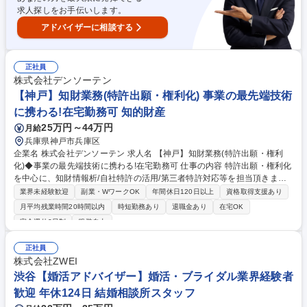
ら食品表示作成まで★年休125日★
求人探しをお手伝いします。
アドバイザーに相談する
正社員
株式会社デンソーテン
【神戸】知財業務(特許出願・権利化) 事業の最先端技術
に携わる!在宅勤務可 知的財産
25万円～44万円
月給
兵庫県神戸市兵庫区
企業名 株式会社デンソーテン 求人名 【神戸】知財業務(特許出願・権利
化)◆事業の最先端技術に携わる!在宅勤務可 仕事の内容 特許出願・権利化
を中心に、知財情報析/自社特許の活用/第三者特許対応等を担当頂きま
す。ご入社後はOJTを中心に業務を身に着けて頂きます。熱意を持って取
業界未経験歓迎
副業・WワークOK
年間休日120日以上
資格取得支援あり
り組み早期にキャッチアップ頂くことを期待しています。 ※ゆくゆくはジ
月平均残業時間20時間以内
時短勤務あり
退職金あり
在宅OK
ョブローテーションを通じ、係争対応や知的財産戦略に携わって頂くこと
完全週休2日制
服装自由
も可能です 【職務詳細】 ●先行開発部門や事業部門と連携した、他社特許
ベンチマークを含む知財情報分析 ●知財情報分析や事業戦略等を踏まえ
正社員
た、知財戦略の策定/提言や特許出願・権利化 ●自社特許を活用した技術力
株式会社ZWEI
アピールやライセンス供与 ●製品・サービス出荷前の第三者特許調査や調
渋谷【婚活アドバイザー】婚活・ブライダル業界経験者
査結果に応じた特許侵害リスク回避 募集職種 【神戸】知財業務(特許出
願・権利化)◆事業の最先端技術に携わる!在宅勤務可
歓迎 年休124日 結婚相談所スタッフ