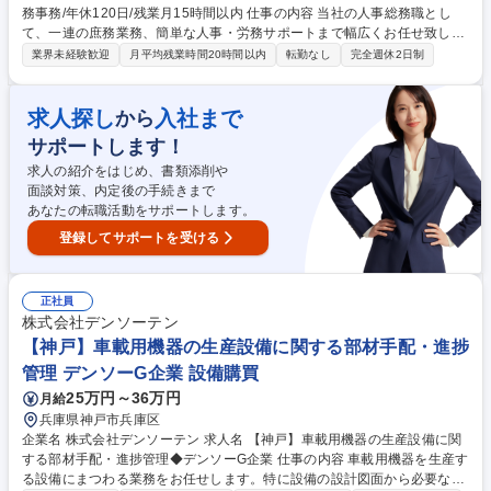
務事務/年休120日/残業月15時間以内 仕事の内容 当社の人事総務職とし
て、一連の庶務業務、簡単な人事・労務サポートまで幅広くお任せ致しま
す。社内の円滑な運営を支える“縁の下の力持ち”として、幅広い業務を担
業界未経験歓迎
月平均残業時間20時間以内
転勤なし
完全週休2日制
います。 【詳細】■受付、庶務業務、電話応対 ■備品・設備管理 ■人事・
労務サポート ■メンバーの入退社に伴う諸手続き、管理 ■契約書・文書管
理、手続き対応(保険手続き中心) ■出入金管理(小口業務) 募集職種 新宿
求人探し
入社まで
から
【人事総務】不動産会社の総務事務/年休120日/残業月15時間以内
サポートします！
求人の紹介をはじめ、書類添削や
面談対策、内定後の手続きまで
あなたの転職活動をサポートします。
登録してサポートを受ける
正社員
株式会社デンソーテン
【神戸】車載用機器の生産設備に関する部材手配・進捗
管理 デンソーG企業 設備購買
25万円～36万円
月給
兵庫県神戸市兵庫区
企業名 株式会社デンソーテン 求人名 【神戸】車載用機器の生産設備に関
する部材手配・進捗管理◆デンソーG企業 仕事の内容 車載用機器を生産す
る設備にまつわる業務をお任せします。特に設備の設計図面から必要な部