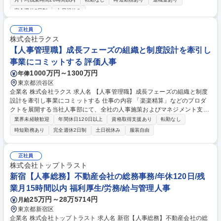
を混ぜるための機械や顆粒や錠剤の形に加工する機械のオペレーター業務
完全週休2日制
土日祝休み
を担って頂きます。その他、機械の洗浄業務も発生します。将来的には原
料の配合や、加工した製品の検査などにも携わります。【キャリア】フロ
正社員
アリーダー⇒主任⇒係長⇒課長・・・と役職的なマネジメント経験を積む
株式会社ラクス
ことができます。また、生産管理業務も包括する営業職や試作研究部門へ
【人事管理職】成長フェーズの組織と制度設計を牽引し
のジョブチェンジ実績もあります。 募集職種 京都【製造職(錠剤成型)】未
経験からキャリアアップ◎完全週休2日制/日勤のみ!
事業にコミットする 評価人事
1000万円～1300万円
年俸
東京都渋谷区
企業名 株式会社ラクス 求人名 【人事管理職】成長フェーズの組織と制度
設計を牽引し事業にコミットする 仕事の内容 「楽楽精算」などのプロダ
クトを展開する当社人事部にて、全社の人事施策およびマネジメント支援
を通じ、マネジメントを機能させ個人の成長に貢献する組織運営を担いま
業界未経験歓迎
年間休日120日以上
資格取得支援あり
転勤なし
す。 【具体的には】■人事課題の分析（組織診断・キャリアアンケート
時短勤務あり
完全週休2日制
土日祝休み
服装自由
等）と抽出された重要課題に対する改善施策の企画・実行 ■評価制度の設
計・運用・改善（分析・スコアリングによるバラつき是正、制度浸透に向
けた啓蒙施策・講習会企画等） ■女性管理職輩出に向けた制度設計、現場
正社員
管理職のマネジメント支援、人事労務トラブルシューティング対応 ■チー
株式会社トップトラスト
ムメンバー（5名）の目標設定・育成・進捗管理等のマネジメント業務 募
新宿【人事総務】不動産会社の総務事務/年休120日/残
集職種 【人事管理職】成長フェーズの組織と制度設計を牽引し事業にコミ
業月15時間以内 福利厚生/労務/給与管理人事
ットする
25万円～28万5714円
月給
東京都新宿区
企業名 株式会社トップトラスト 求人名 新宿【人事総務】不動産会社の総