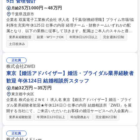
5日 管理会計
25万1000円～48万円
月給
千葉県茂原市
企業名 双葉電子工業株式会社 求人名 【千葉/財務経理職】プライム市場/福
利厚生充実/年休125日 仕事の内容 経理チーム・財務チームいずれかの配
属となり、以下の業務に従事して頂きます。配属はご本人のスキルと適性
を見て下記業務をお任せいたします。 ・月次等の決算関連業務 ・固定資
業界未経験歓迎
副業・WワークOK
年間休日120日以上
完全週休2日制
産管理、債権債務処理、仕訳起票、チェック ・監査対応補佐・部門別製品
土日祝休み
別損益予実績管理補佐 財務関連の経験を積み、当社のビジネスモデルへの
理解を深めながら、事業センターとの連携やグループ会社への赴任を見据
えた業務へとステップアップしていく想定です。 募集職種 【千葉/財務経
正社員
理職】プライム市場/福利厚生充実/年休125日
株式会社ZWEI
東京【婚活アドバイザー】婚活・ブライダル業界経験者
歓迎 年休124日 結婚相談所スタッフ
32万円～35万円
月給
東京都中央区
企業名 株式会社ＺＷＥＩ 求人名 東京【婚活アドバイザー】婚活・ブライ
ダル業界経験者歓迎★年休124日◎ 仕事の内容 結婚相談所「ZWEI」を展
開する当社にて、ご来店いただいたお客様の婚活サービスへの入会案内を
お任せします。お客様とじっくり向き合うカウンセリング営業のため、や
業界未経験歓迎
年間休日120日以上
時短勤務あり
完全週休2日制
りがいのある業務です。 「あなたに相談してよかった」と言っていただく
ことも多く、やりがいを感じられます。■入会案内…婚活を検討されてい
るお客様から、ご希望やお悩みを伺い、ツヴァイのサービスをご案内し入
正社員
会への背中を押していただきます■プロフィール作成…プロフィール作成
株式会社メドレー