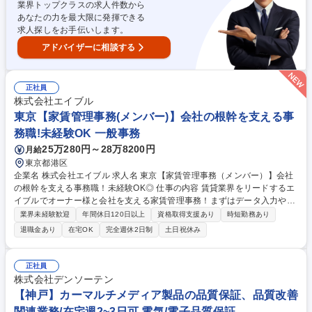
業界トップクラスの求人件数から
他社事例調査を通じた施策の実効性向上 募集職種 [刈谷/人事］女性活躍推
あなたの力を最大限に発揮できる
進のプロジェクトマネージャー/ポジティブアクション
求人探しをお手伝いします。
アドバイザーに相談する
正社員
株式会社エイブル
東京【家賃管理事務(メンバー)】会社の根幹を支える事
務職!未経験OK 一般事務
25万280円～28万8200円
月給
東京都港区
企業名 株式会社エイブル 求人名 東京【家賃管理事務（メンバー）】会社
の根幹を支える事務職！未経験OK◎ 仕事の内容 賃貸業界をリードするエ
イブルでオーナー様と会社を支える家賃管理事務！まずはデータ入力や確
認など基本業務からお任せします。チームで協力しながら正確な事務スキ
業界未経験歓迎
年間休日120日以上
資格取得支援あり
時短勤務あり
ルを磨き将来は業務改善にも挑戦できる環境です 毎月数万件の入金データ
退職金あり
在宅OK
完全週休2日制
土日祝休み
を扱うため、何より大切なのは「正確さ」と「丁寧さ」。一件一件の業務
を確実に行うことが、オーナー様からの信頼と会社の安定した収益を支え
ます。まずはデータ入力などの基本業務からスタートし、少しずつ知識を
正社員
身につけられるので安心です。業務に慣れた後は「もっとこうすれば効率
株式会社デンソーテン
的」といった気づきを活かし、業務改善や仕組みづくりにも挑戦OK！確
【神戸】カーマルチメディア製品の品質保証、品質改善
かな事務スキルとやりがいを手に入れませんか？ 募集職種 東京【家賃管
関連業務/在宅週2~3日可 電気/電子品質保証