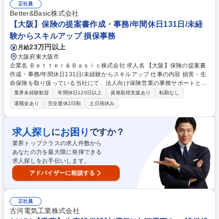
ジュールを確認します ■成婚までのサポート：「そろそろ敬語はやめて、
正社員
下の名前で呼んでみましょう」「結婚後に住む場所のお話、してみてくだ
Better&Basic株式会社
さいね」などとアドバイスしたり、お相手の条件を調節したりして婚活を
【大阪】保険の提案書作成・事務/年間休日131日/未経
サポート ■成婚後のサポート：めでたく会員様のご結婚が決まったら、入
験からスキルアップ 損保事務
籍準備や指輪や結婚式場もサポート 募集職種 銀座【成婚カウンセラー】
23万円以上
月給
未経験OK★会員様の婚活サポート/業界最大手/年休124
大阪府東大阪市
企業名 Ｂｅｔｔｅｒ＆Ｂａｓｉｃ株式会社 求人名 【大阪】保険の提案書
作成・事務/年間休日131日/未経験からスキルアップ 仕事の内容 損害・生
命保険を取り扱っている当社にて、法人向け保険営業の事務サポートとし
て、提案資料の作成や保険選定などを担当。営業活動を支える重要なバッ
業界未経験歓迎
年間休日120日以上
資格取得支援あり
転勤なし
クオフィス業務を担います。 損害保険・生命保険を扱う営業部門の事務サ
退職金あり
完全週休2日制
土日祝休み
ポートとして、顧客に合わせた保険商品の選定や提案書類の作成を行いま
す。入社後は保険知識がなくても安心して学べる研修とOJT制度が整って
おり、未経験からでも着実に業務を習得可能です。単なる事務作業ではな
求人探し
お困り
に
ですか？
く、自ら考え工夫しながら業務に取り組む姿勢が求められます。残業を前
業界トップクラスの求人件数から
提としない働き方を重視しており、メリハリのある職場環境が整っていま
あなたの力を最大限に発揮できる
す。 募集職種 【大阪】保険の提案書作成・事務/年間休日131日/未経験か
求人探しをお手伝いします。
らスキルアップ
アドバイザーに相談する
正社員
古河電気工業株式会社