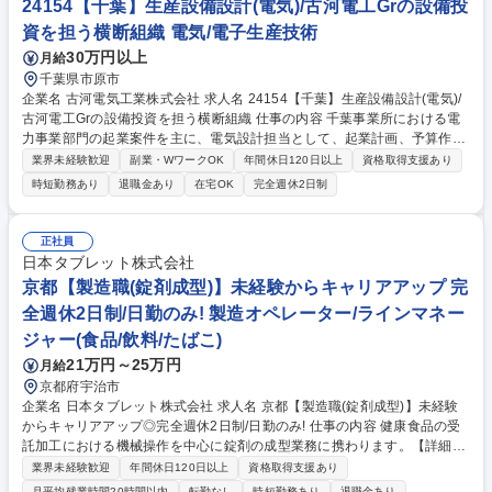
24154【千葉】生産設備設計(電気)/古河電工Grの設備投
資を担う横断組織 電気/電子生産技術
30万円以上
月給
千葉県市原市
企業名 古河電気工業株式会社 求人名 24154【千葉】生産設備設計(電気)/
古河電工Grの設備投資を担う横断組織 仕事の内容 千葉事業所における電
力事業部門の起業案件を主に、電気設計担当として、起業計画、予算作
成、設計、製作、設備確認、現場施工、試運転、引渡に関わる一連の業務
業界未経験歓迎
副業・WワークOK
年間休日120日以上
資格取得支援あり
をお任せします。 【詳細】■設備投資の起業計画、予算作成、予算申請■
時短勤務あり
退職金あり
在宅OK
完全週休2日制
設備設計(PLCのプログラミング)、回路図面製作■設備確認、現場施工、試
運転、引渡に関わる一連の企画統括業務■大型ケーブル製造ライン及び建
屋のレイアウト設計、図面製作 【キャリア】既存設備改造や能力向上など
正社員
の投資計画・実行まで携わって頂きます。PLとして新規設備の起業計画、
日本タブレット株式会社
予算作成、設計、製作、施工、試運転、引渡と一連の業務を計画策定・推
京都【製造職(錠剤成型)】未経験からキャリアアップ 完
進頂きます。 募集職種 24154【千葉】生産設備設計(電気)/古河電工Grの
全週休2日制/日勤のみ! 製造オペレーター/ラインマネー
設備投資を担う横断組織
ジャー(食品/飲料/たばこ)
21万円～25万円
月給
京都府宇治市
企業名 日本タブレット株式会社 求人名 京都【製造職(錠剤成型)】未経験
からキャリアアップ◎完全週休2日制/日勤のみ! 仕事の内容 健康食品の受
託加工における機械操作を中心に錠剤の成型業務に携わります。【詳細】
サプリメントの原料を顆粒や錠剤の形に加工します。原料の特性を考慮し
業界未経験歓迎
年間休日120日以上
資格取得支援あり
品質の高いものをつくるため、日々調整を行います。 【具体的には】原料
月平均残業時間20時間以内
転勤なし
時短勤務あり
退職金あり