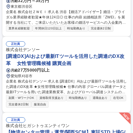
32万円～35万円
月給
東京都渋谷区
企業名 株式会社ＺＷＥＩ 求人名 渋谷【婚活アドバイザー】婚活・ブライ
ダル業界経験者歓迎★年休124日◎ 仕事の内容 結婚相談所「ZWEI」を展
開する当社にて、ご来店いただいたお客様の婚活サービスへの入会案内を
お任せします。お客様とじっくり向き合うカウンセリング営業のため、や
業界未経験歓迎
年間休日120日以上
時短勤務あり
完全週休2日制
りがいのある業務です。 「あなたに相談してよかった」と言っていただく
ことも多く、やりがいを感じられます。■入会案内…婚活を検討されてい
るお客様から、ご希望やお悩みを伺い、ツヴァイのサービスをご案内し入
正社員
会への背中を押していただきます■プロフィール作成…プロフィール作成
株式会社デンソー
のサポートや会員様の紹介文作成も行います■ご入会案内がメインとなり
[調達DX]AIおよび最新ITツールを活用した調達のDX改
ますが、会員様にピッタリなお相手をご紹介しお見合いでお繋ぎするサポ
革 女性管理職候補 購買企画
ートにも関われます。 募集職種 渋谷【婚活アドバイザー】婚活・ブライ
27万5000円以上
月給
ダル業界経験者歓迎★年休124日◎
愛知県刈谷市
企業名 株式会社デンソー 求人名 [調達DX］AIおよび最新ITツールを活用し
た調達のDX改革 ★女性管理職候補★ 仕事の内容 グローバル調達データと
最新ITツールを用いた調達業務変革、およびグローバル調達システムの導
入活動をお任せします。調達業務のDX改革を役割として、33名のメンバ
副業・WワークOK
資格取得支援あり
時短勤務あり
退職金あり
在宅OK
ーが在籍しています。 ■AIを用いた価格分析・価格競争力強化活動(AI価格
完全週休2日制
服装自由
査定システムの導入) IT部門、ベンダーとのシステム化検討、テストの実
施 ■海外で導入するグローバル生産管理・調達システムの導入 ITコンサ
ル、海外の調達担当者とグローバル調達新業務の立案と決定 ■調達業務の
正社員
高度化・効率化を支えるツール開発と運用ルールの浸透 調達ビッグデータ
株式会社ヒガシトゥエンティワン
の戦略活用に向けた分析ツールの作成 (PowerBI) 募集職種 [調達DX］AIお
【物流センター管理・運営/関西SCM】東証STD上場G/