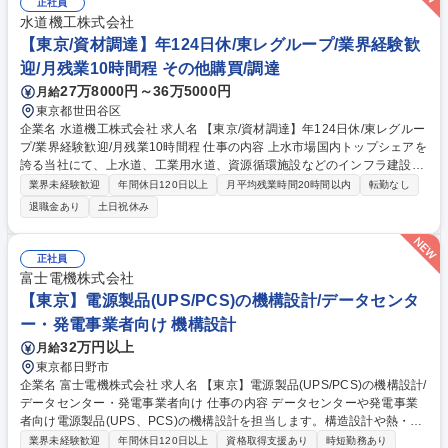
正社員
水道機工株式会社
【東京/資材調達】年124日休/東レグループ/業界経験歓
迎/月残業10時間程 その他購買/調達
27万8000円～36万5000円
月給
東京都世田谷区
企業名 水道機工株式会社 求人名 【東京/資材調達】年124日休/東レグルー
プ/業界経験歓迎/月残業10時間程 仕事の内容 上水市場国内トップシェアを
誇る当社にて、上水道、工業用水道、資源循環施設などのインフラ建設工
事における機器類、装置、電気計装品、工事などの調達業務などを担当し
業界未経験歓迎
年間休日120日以上
月平均残業時間20時間以内
転勤なし
ていただく予定です。 【詳細】■現業部門からの調達依頼の受領、精査、
退職金あり
土日祝休み
仕様確認と引合い条件調整・引合先の選定、見積入手、査定、価格交渉・
契約条件等の確認、調整・発注業務(予算確認、社内決裁、注文書発行)・
納期管理(現場要望と取引先の調整)・検査依頼業務(取引先からの情報を品
正社員
証部門へ依頼) ■出荷依頼業務(施工現場と調整の上、取引先へ依頼)、保管
富士電機株式会社
管理・検収業務(請求受付、他部門進捗確認)その他、標準コストテーブル
【東京】電源製品(UPS/PCS)の機構設計/データセンタ
取り纏めなど 募集職種 【東京/資材調達】年124日休/東レグループ/業界経
ー・発電事業者向け 機構設計
験歓迎/月残業10時間程
32万円以上
月給
東京都日野市
企業名 富士電機株式会社 求人名 【東京】電源製品(UPS/PCS)の機構設計/
データセンター・発電事業者向け 仕事の内容 データセンターや発電事業
者向け電源製品(UPS、PCS)の機構設計を担当します。構造設計や熱・冷
却設計、強度解析、実機評価まで一貫して携わり、顧客ニーズに合わせた
業界未経験歓迎
年間休日120日以上
資格取得支援あり
時短勤務あり