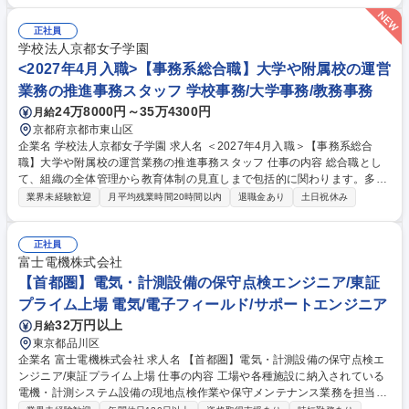
ー豆や欧州の醸造原料等の新規開拓、最適な調達ルート設計■トップネゴ
シエーション： 国際情勢を見据えた、海外現地での高度な価格・契約折衝
正社員
■PB・SB品開発マネジメント： 高い品質基準を満たす海外パートナー選
学校法人京都女子学園
定、製造プロセスの統括■品質保証・需給管理： 海外工場の監査体制構
<2027年4月入職>【事務系総合職】大学や附属校の運営
築、全社最適な在庫管理戦略のディレクション 募集職種 【札幌・海外バ
業務の推進事務スタッフ 学校事務/大学事務/教務事務
イヤー】幅広いから調達★年休120日・残業15h★土日祝休み★
24万8000円～35万4300円
月給
京都府京都市東山区
企業名 学校法人京都女子学園 求人名 ＜2027年4月入職＞【事務系総合
職】大学や附属校の運営業務の推進事務スタッフ 仕事の内容 総合職とし
て、組織の全体管理から教育体制の見直しまで包括的に関わります。多様
な関係者と協働しながら、質的向上や魅力ある学校づくりに向けた多角的
業界未経験歓迎
月平均残業時間20時間以内
退職金あり
土日祝休み
な施策に参画し、総合学園の持続的な発展を支えます。 法人運営や財務、
学部・学科再編、教学IR、広報・学生募集、進路支援、産学協力、付属校
運営など多岐にわたる部門を担当。さらに大学院改革、同窓会との協力強
正社員
化、DX推進、女性向け学び直し（リカレント）の充実、新校舎建設をは
富士電機株式会社
じめとするキャンパス再整備など、重点事業の実行を通じて実務課題の解
【首都圏】電気・計測設備の保守点検エンジニア/東証
決と学習・研究環境の拡充を具現化します。 募集職種 ＜2027年4月入職
プライム上場 電気/電子フィールド/サポートエンジニア
＞【事務系総合職】大学や附属校の運営業務の推進事務スタッフ
32万円以上
月給
東京都品川区
企業名 富士電機株式会社 求人名 【首都圏】電気・計測設備の保守点検エ
ンジニア/東証プライム上場 仕事の内容 工場や各種施設に納入されている
電機・計測システム設備の現地点検作業や保守メンテナンス業務を担当し