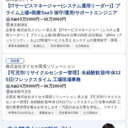
のサポートや会員様の紹介文作成も行います■ご入会案内がメインとなり
【ITサービスマネージャー(システム運用リーダー)】プ
ますが、会員様にピッタリなお相手をご紹介しお見合いでお繋ぎするサポ
ライム上場×医療SaaS 保守/運用/サポートエンジニア
ートにも関われます。 募集職種 東京【婚活アドバイザー】婚活・ブライ
43万3000円～58万3000円
月給
ダル業界経験者歓迎★年休124日◎
東京都港区
企業名 株式会社メドレー 求人名 【ITサービスマネージャー（システム運
用リーダー）】プライム上場×医療SaaS 仕事の内容 自社製品「@link（ア
ットリンク）」および関連サービスを支えるシステムの運用保守・障害対
応業務を担当いただきます。 ・サービス運用統括（監視、障害対応、メン
業界未経験歓迎
転勤なし
完全週休2日制
土日祝休み
テナンス計画の策定・実施管理） ・インシデント管理や再発防止など運用
プロセスの改善を推進 ・SLA/SLO管理や他部署・ベンダーとの調整業務
を担当 ・セキュリティ対応や運用手順書の整備を実施 ・AIを活用した監
正社員
視・障害対応の自動化を推進 などを担当いただきます。 募集職種 【ITサ
株式会社ダイセキ環境ソリューション
ービスマネージャー（システム運用リーダー）】プライム上場×医療SaaS
【可児市/リサイクルセンター管理】未経験歓迎/年休12
5日/フレックスタイム 工場現場事務
24万9000円～36万2000円
月給
岐阜県可児市
企業名 株式会社ダイセキ環境ソリューション 求人名 【可児市/リサイクル
センター管理】未経験歓迎/年休125日/フレックスタイム◎ 仕事の内容 工
場の業務管理全般をお任せします！汚染のある土壌を浄化し、リサイクル
するための工場です。実際の構内作業は協力会社に依頼しており、当社社
年間休日120日以上
退職金あり
完全週休2日制
土日祝休み
員はその安全管理や設備保全、社内各部署／社外との折衝を行います。 ※
実際のリサイクル業務は、協力会社のスタッフが対応します。 【具体的な
仕事内容】 ■工場内現場管理■プラントの保守点検■入出荷数量管理■品
※