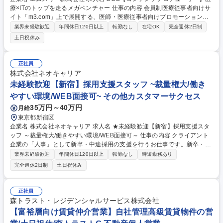
療×ITのトップを走るメガベンチャー 仕事の内容 会員制医療従事者向けサ
イト「m3.com」上で展開する、医師・医療従事者向けプロモーションコ
ンテンツ（製薬・医療機器関連など）の制作指揮（戦略立案～アウトプッ
業界未経験歓迎
年間休日120日以上
転勤なし
在宅OK
完全週休2日制
トのクオリティ管理）に携わって頂きます。 【業務詳細】クライアント
土日祝休み
（製薬会社や医療機器メーカー）が考えるプロモーション戦略や意向の具
体化、医療従事者の潜在・顕在ニーズに踏み込んだコンテンツ・コミュニ
ケーションプランの立案、アウトプットのクオリティ管理までを一貫して
正社員
担って頂きます。製薬企業のデジタルチームや医師・薬剤師（専門家とし
株式会社ネオキャリア
ての監修・出演者）、外部クリエイティブプロダクション、社内関係者を
未経験歓迎【新宿】採用支援スタッフ ~裁量権大/働き
取り纏めるプロジェクト責任者となります。 募集職種 CCG【コンテンツ
やすい環境/WEB面接可~ その他カスタマーサクセス
プロデューサー】医療×ITのトップを走るメガベンチャー
35万円～40万円
月給
東京都新宿区
企業名 株式会社ネオキャリア 求人名 ★未経験歓迎【新宿】採用支援スタ
ッフ ～裁量権大/働きやすい環境/WEB面接可～ 仕事の内容 クライアント
企業の「人事」として新卒・中途採用の支援を行うお仕事です。新卒・中
途採用領域における採用計画 から応募者管理・面接、内定者のフォローま
業界未経験歓迎
年間休日120日以上
転勤なし
時短勤務あり
で幅広く支援していただきます。 【業務内容】 ■応募者管理■説明会・面
完全週休2日制
土日祝休み
接への案内、受付、実施 ■内定者の入社までのフォロー■採用活動に対す
る改善提案 ■採用活動報告レポートの作成■採用計画の設計など… ※クラ
イアントによって業務内容や採用規模、領域が異なるため、1つの会社に
正社員
いながら、様々な業界・フェーズの採用を経験できます。 募集職種 ★未
森トラスト・レジデンシャルサービス株式会社
経験歓迎【新宿】採用支援スタッフ ～裁量権大/働きやすい環境/WEB面接
【富裕層向け賃貸仲介営業】自社管理高級賃貸物件の営
可～