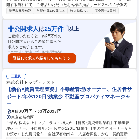
開する当社にて、ご来店いただいたお客様の婚活サービスへの入会案内を
お任せします。お客様とじっくり向き合うカウンセリング営業のため、や
業界未経験歓迎
年間休日120日以上
時短勤務あり
完全週休2日制
りがいのある業務です。 「あなたに相談してよかった」と言っていただく
ことも多く、やりがいを感じられます。■入会案内…婚活を検討されてい
るお客様から、ご希望やお悩みを伺い、ツヴァイのサービスをご案内し入
※
非公開求人
25
万件
は
以上
会への背中を押していただきます■プロフィール作成…プロフィール作成
ご登録いただくと、約
25
万件の
のサポートや会員様の紹介文作成も行います■ご入会案内がメインとなり
非公開求人からご希望に沿った
ますが、会員様にピッタリなお相手をご紹介しお見合いでお繋ぎするサポ
求人をご紹介します。
ートにも関われます。 募集職種 新宿【婚活アドバイザー】婚活・ブライ
※
2026年3月31日時点 ※求人数＝採用予定人数
ダル業界経験者歓迎★年休124日◎
登録して求人を紹介してもらう
正社員
株式会社トップトラスト
【新宿×賃貸管理業務】不動産管理/オーナー、住居者サ
ポート/年休120日/残業少 不動産プロパティマネージャ
ー
30万円～39万2857円
月給
東京都新宿区
企業名 株式会社トップトラスト 求人名 【新宿×賃貸管理業務】不動産管
理/オーナー、住居者サポート/年休120日/残業少 仕事の内容 オーナーから
お預かりした賃貸物件、自社保有物件を「入居者募集」から「契約更新・