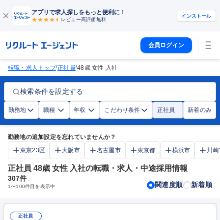
アプリで求人探しをもっと便利に！
インストール
レビュー高評価
無料
会員ログイン
/
/
転職・求人トップ
正社員
48歳 女性 入社
検索条件を設定する
勤務地
職種
年収
こだわり条件
正社員
新着のみ
勤務地の追加設定を忘れていませんか？
東京23区
大阪市
名古屋市
東京都
横浜市
川崎
正社員 48歳 女性 入社の転職・求人・中途採用情報
307
件
関連度順
新着順
1
〜
100
件目を表示中
正社員