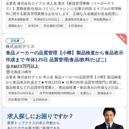
企業名 株式会社エイブル 求人名 東京【家賃管理事務（リーダークラ
ス）】業務改善/仕組みづくりにチャレンジ 仕事の内容 エイブルの管理物
件に関する家賃管理業務をお任せします。正確な入金確認や送金処理にと
どまらず、業務フローの見直しや仕組みづくりにも参画！「事務＋業務改
業界未経験歓迎
年間休日120日以上
資格取得支援あり
時短勤務あり
善」のスキルを磨き、ワンランク上へ成長できます。 お任せするのは、オ
退職金あり
在宅OK
完全週休2日制
土日祝休み
ーナー様との信頼を支える要のポジション。毎月数万件のデータを扱うか
らこそ、「もっと効率化できるのでは？」という気付きや提案が大歓迎さ
れる環境です。人手を増やすだけでなく、システムや運用の改善を通じて
正社員
組織の質を高める面白さを味わえます。役職や年次を問わずアイデアを発
株式会社デリカ
信できる風土のもと、自身の成長と業務の進化を同時に実感してみません
食品メーカーの品質管理【小樽】製品検査から食品表示
か？ 募集職種 東京【家賃管理事務（リーダークラス）】業務改善/仕組み
作成まで 年休125日 品質管理(食品/飲料/たばこ)
づくりにチャレンジ
23万円以上
月給
北海道小樽市
企業名 株式会社デリカ 求人名 食品メーカーの品質管理【小樽】製品検査
から食品表示作成まで★年休125日★ 仕事の内容 品質管理部門に所属し、
製品検査などの品質管理業務と、商品規格書・食品表示の作成などの品質
保証業務の全般を担当していただきます。 【主な業務】・製品検査（p
年間休日120日以上
月平均残業時間20時間以内
転勤なし
退職金あり
H、Brix、塩分の理化学検査や官能検査） ・製造工程記録の確認・商品規
完全週休2日制
土日祝休み
格書の作成・更新（当社書式、お客様指定書式、WEB規格書システムなど
に対応）・商品ラベル・フィルム包材の食品表示の作成・確認 ・原材料・
食品添加物・包装資材の規格書管理 ・関係部署や原材料メーカーとの確
求人探し
お困り
に
ですか？
認・調整 ※入社後は、これまでの経験や知識に応じて、担当業務を段階的
業界トップクラスの求人件数から
にお任せします。 募集職種 食品メーカーの品質管理【小樽】製品検査か
あなたの力を最大限に発揮できる