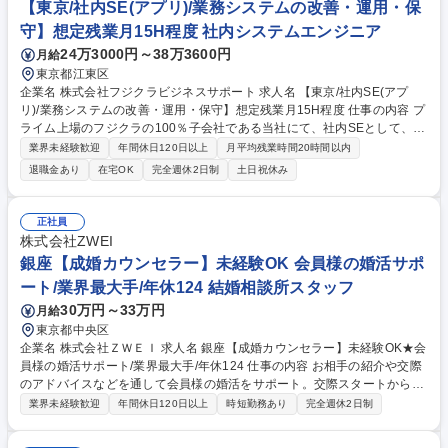
【東京/社内SE(アプリ)/業務システムの改善・運用・保
が多くあります。 募集職種 【物流センター管理・運営/関東SCM】東証ST
守】想定残業月15H程度 社内システムエンジニア
D上場G/福利厚生◎/年間休日120日
24万3000円～38万3600円
月給
東京都江東区
企業名 株式会社フジクラビジネスサポート 求人名 【東京/社内SE(アプ
リ)/業務システムの改善・運用・保守】想定残業月15H程度 仕事の内容 プ
ライム上場のフジクラの100％子会社である当社にて、社内SEとして、業
務システム(アプリ)の開発・改善や運用・保守などの業務をお任せしま
業界未経験歓迎
年間休日120日以上
月平均残業時間20時間以内
す。スキルやご経験に応じて上流工程へも取り組んでいただけます。 【具
退職金あり
在宅OK
完全週休2日制
土日祝休み
体的には】■既存システム運用：稼働確認/異常時のリカバリー ■既存シス
テム改善：機能追加/プログラム修正/追加製造(設計含む) ■ヘルプデスク：
社内対応 ■新システムの導入/構築：プロジェクト管理/設計/製造/テスト 他
正社員
【研修】■入社後3か月は座学やOJTで業務を習得。その後半年ほどでの独
株式会社ZWEI
り立ちを想定しています。■業務時間内に社外のセミナー/勉強会等へ参加
銀座【成婚カウンセラー】未経験OK 会員様の婚活サポ
可能 ■ブラザー制度で上司以外にも相談できる環境 募集職種 【東京/社内S
ート/業界最大手/年休124 結婚相談所スタッフ
E(アプリ)/業務システムの改善・運用・保守】想定残業月15H程度
30万円～33万円
月給
東京都中央区
企業名 株式会社ＺＷＥＩ 求人名 銀座【成婚カウンセラー】未経験OK★会
員様の婚活サポート/業界最大手/年休124 仕事の内容 お相手の紹介や交際
のアドバイスなどを通して会員様の婚活をサポート。交際スタートから3
ヶ月での成婚を一緒に目指します。一人でも多くの方の結婚をサポートで
業界未経験歓迎
年間休日120日以上
時短勤務あり
完全週休2日制
きるように、こまめにフォローしていきます。 【具体的には】■会員様向
けのガイダンス：会員様と希望条件などをすり合わせて、成婚までのスケ