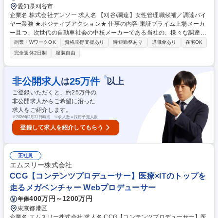
愛知県刈谷市
企業名 株式会社デンソー 求人名 【刈谷/調達】女性管理職候補／調達バイ
ヤー業務 ★ポジティブアクション★ 仕事の内容 東証プライム上場メーカ
ー且つ、次世代の自動車社会の中核メーカーである当社の、様々な調達課
題の解決に向けて、取引先様との密なコミュニケーションのもと、管理職
副業・WワークOK
資格取得支援あり
時短勤務あり
退職金あり
在宅OK
候補として一緒に働く仲間を募集 【主業務】◆発注戦略立案◆発注先/価
完全週休2日制
服装自由
格決定◆取引先とのパートナーシップ関係構築◆BCP戦略立案◆供給問題
への対応 ※なお、調達品目の担当（電子部品、加工部品、材料、設備な
ど）は、ご経験等を踏まえ別途検討★顧客・取引先に頼られる調達として
※
非公開求人
25
万件
は
以上
業界の成長、自社ビジネスの競争力強化に向けて一緒にチャレンジしてい
ご登録いただくと、約
25
万件の
く仲間を募集しています。 募集職種 【刈谷/調達】女性管理職候補／調達
非公開求人からご希望に沿った
バイヤー業務 ★ポジティブアクション★
求人をご紹介します。
※
2026年3月31日時点 ※求人数＝採用予定人数
登録して求人を紹介してもらう
正社員
エムスリー株式会社
CCG【コンテンツプロデューサー】医療×ITのトップを
走るメガベンチャー Webプロデューサー
400万円～1200万円
年俸
東京都港区
企業名 エムスリー株式会社 求人名 CCG【コンテンツプロデューサー】医