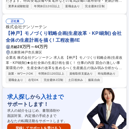
だきます。特高受電設備や変電所などの電気設備の運用管理・更新計画の
立案から、外注工事の監理まで一貫して携わり、事業の安定稼働を支える
業界未経験歓迎
年間休日120日以上
退職金あり
完全週休2日制
重要な役割を担っていただきます。 デンソーテン神戸本社の施設管理電気
担当として、施設管理企画から工事監理まで一貫して携わります。 ●電気
インフラ中期企画（新築・増築・レイアウト等の電気インフラ計画立案、
正社員
電気主任技術者としての運用管理） ●電気インフラ更新管理（本社の特高
株式会社デンソーテン
受電設備、変電所、EV等の更新管理と、グループ会社の施設管理統制） ●
【神戸】モノづくり戦略企画(生産改革・KPI統制) 会社
電気外注工事監理 （依頼部門調整、提案仕様設計、図面作成、業者選定、
全体の生産計画を描く! 工程改善/IE
発注業務、工事監理） 募集職種 [神戸]電気インフラ管理◆残業20H/出張
28万円～44万円
月給
少/在宅勤務有/デンソーG
兵庫県神戸市兵庫区
企業名 株式会社デンソーテン 求人名 【神戸】モノづくり戦略企画(生産改
革・KPI統制)★会社全体の生産計画を描く！ 仕事の内容 競合の激しい事
業環境の中、生産全体の改革を進めるべく生産拠点の強み弱み分析から将
来像の具体化、戦略企画・実行までを一貫して担い、標準化・KPI統制・
副業・WワークOK
年間休日120日以上
資格取得支援あり
時短勤務あり
人材育成を軸に製造基盤強化を推進頂きます。 【課内の業務詳細】■各生
退職金あり
在宅OK
完全週休2日制
土日祝休み
服装自由
産拠点の強み弱み分析および目指す姿の具体化■将来像実現に向けた戦略
の立案・ロードマップ策定■事業本部/生産拠点と連携した施策推進・進捗
管理■KPI設計および指標運用の仕組み構築・統制■標準（原理原則・作
求人探し
入社まで
から
業・管理）の整備・再構築推進■生産技術標準・共通作業基準の制定・管
サポートします！
理■人材育成計画の立案およびスキルレベル向上施策の推進 募集職種 【神
戸】モノづくり戦略企画(生産改革・KPI統制)★会社全体の生産計画を描
求人の紹介をはじめ、書類添削や
く！
面談対策、内定後の手続きまで
あなたの転職活動をサポートします。
登録してサポートを受ける