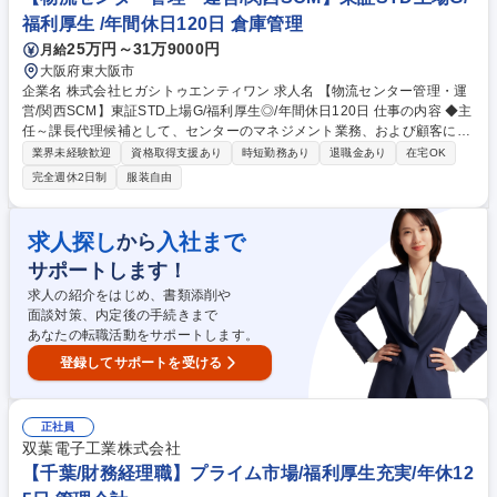
よび最新ITツールを活用した調達のDX改革 ★女性管理職候補★
福利厚生 /年間休日120日 倉庫管理
25万円～31万9000円
月給
大阪府東大阪市
企業名 株式会社ヒガシトゥエンティワン 求人名 【物流センター管理・運
営/関西SCM】東証STD上場G/福利厚生◎/年間休日120日 仕事の内容 ◆主
任～課長代理候補として、センターのマネジメント業務、および顧客に対
する提案・折衝業務をご担当頂きます。将来的にはセンターの責任者を目
業界未経験歓迎
資格取得支援あり
時短勤務あり
退職金あり
在宅OK
指していただくことも可能です◎ 【具体的に】作業の進捗管理や作業力の
完全週休2日制
服装自由
把握・調整在庫管理、入出荷管理／スタッフマネジメント顧客への提案、
折衝業務／新たな仕組みの提案、倉庫内の業務改善など。作業者がより効
率的に作業を行えるよう、現場での指示・指導・業務改善などを行い、円
求人探し
入社まで
から
滑なセンター運営を行っていただきます。今後も3PL事業を中心に更なる
サポートします！
拡大を目指しており、新規センターの立上げ企画、事業部長など、チャン
スが多くあります。 募集職種 【物流センター管理・運営/関西SCM】東証
求人の紹介をはじめ、書類添削や
STD上場G/福利厚生◎/年間休日120日
面談対策、内定後の手続きまで
あなたの転職活動をサポートします。
登録してサポートを受ける
正社員
双葉電子工業株式会社
【千葉/財務経理職】プライム市場/福利厚生充実/年休12