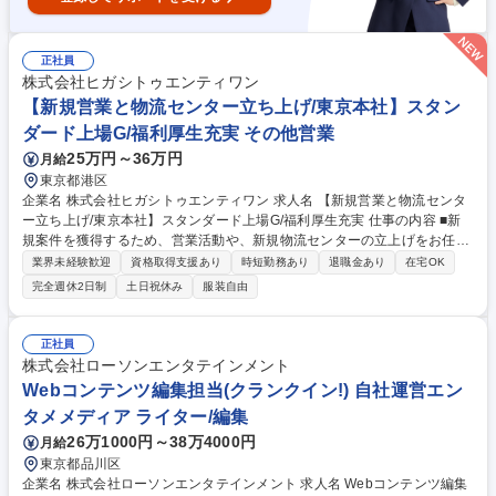
正社員
株式会社ヒガシトゥエンティワン
【新規営業と物流センター立ち上げ/東京本社】スタン
ダード上場G/福利厚生充実 その他営業
25万円～36万円
月給
東京都港区
企業名 株式会社ヒガシトゥエンティワン 求人名 【新規営業と物流センタ
ー立ち上げ/東京本社】スタンダード上場G/福利厚生充実 仕事の内容 ■新
規案件を獲得するため、営業活動や、新規物流センターの立上げをお任せ
します。今後、物流センターの立上げを計画しており、更に3PL事業を拡
業界未経験歓迎
資格取得支援あり
時短勤務あり
退職金あり
在宅OK
大していく段階になります ■新規案件の分析および折衝・・・新規案件の
完全週休2日制
土日祝休み
服装自由
獲得、分析および折衝、専門的な知見からのスキーム検討、コストの算
出。 ■新規案件の構築・・・受注した案件に対し、立上げ業務支援を通
じ、業務・収益の安定稼働を目的に実業務の支援。 ※上記の中でも、特に
正社員
メインでお任せする業務については、これまでのご経験と適性に応じて ご
株式会社ローソンエンタテインメント
相談いたします。 募集職種 【新規営業と物流センター立ち上げ/東京本
Webコンテンツ編集担当(クランクイン!) 自社運営エン
社】スタンダード上場G/福利厚生充実
タメメディア ライター/編集
26万1000円～38万4000円
月給
東京都品川区
企業名 株式会社ローソンエンタテインメント 求人名 Webコンテンツ編集