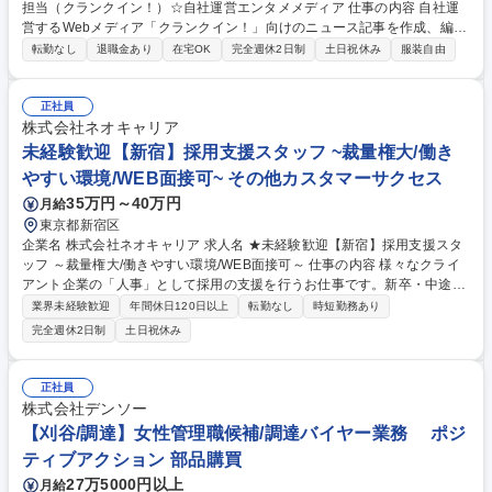
担当（クランクイン！）☆自社運営エンタメメディア 仕事の内容 自社運
営するWebメディア「クランクイン！」向けのニュース記事を作成、編集
していただく方を募集。（姉妹サイト「クランクイン！トレンド」の業務
転勤なし
退職金あり
在宅OK
完全週休2日制
土日祝休み
服装自由
を、一部お願いする場合もございます。）クランクイン！は “エンタメの
「今」がわかる”をコンセプトに、映画・ドラマ・アニメ・演劇・音楽な
どのエンタメ情報を毎日配信しています。企画提案から取材、校正までコ
正社員
ンテンツ制作に関わる業務全般を担当いただきます。 【具体的な業務内
株式会社ネオキャリア
容】●情報収集、リサーチ●ニュース記事の執筆、校正 ●取材、インタビュ
未経験歓迎【新宿】採用支援スタッフ ~裁量権大/働き
ー対応（ライター、カメラマンの手配、進行管理 等）●コラム作成（企
やすい環境/WEB面接可~ その他カスタマーサクセス
画・記事制作 等） 募集職種 Webコンテンツ編集担当（クランクイン！）
35万円～40万円
月給
☆自社運営エンタメメディア
東京都新宿区
企業名 株式会社ネオキャリア 求人名 ★未経験歓迎【新宿】採用支援スタ
ッフ ～裁量権大/働きやすい環境/WEB面接可～ 仕事の内容 様々なクライ
アント企業の「人事」として採用の支援を行うお仕事です。新卒・中途採
用領域における採用計画 から応募者管理・面接、内定者のフォローまで幅
業界未経験歓迎
年間休日120日以上
転勤なし
時短勤務あり
広く支援していただきます。 【業務内容】 ■応募者管理■説明会・面接へ
完全週休2日制
土日祝休み
の案内、受付、実施 ■内定者の入社までのフォロー■採用活動に対する改
善提案 ■採用活動報告レポートの作成■採用計画の設計など… ※クライア
ントによって業務内容や採用規模、領域が異なるため、1つの会社にいな
正社員
がら、様々な業界・フェーズの採用を経験できます。 募集職種 ★未経験
株式会社デンソー
歓迎【新宿】採用支援スタッフ ～裁量権大/働きやすい環境/WEB面接可～
【刈谷/調達】女性管理職候補/調達バイヤー業務 ポジ
ティブアクション 部品購買
27万5000円以上
月給