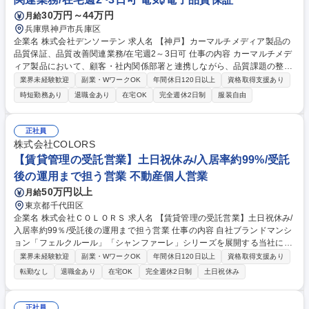
理事務（メンバー）】会社の根幹を支える事務職！未経験OK◎
30万円～44万円
月給
兵庫県神戸市兵庫区
企業名 株式会社デンソーテン 求人名 【神戸】カーマルチメディア製品の
品質保証、品質改善関連業務/在宅週2～3日可 仕事の内容 カーマルチメデ
ィア製品において、顧客・社内関係部署と連携しながら、品質課題の整
理・調整・解決を推進する業務を担当いただきます。関係者の意見や状況
業界未経験歓迎
副業・WワークOK
年間休日120日以上
資格取得支援あり
を整理し、円滑な問題解決をリードする役割です。 【製品】カーナビ、カ
時短勤務あり
退職金あり
在宅OK
完全週休2日制
服装自由
ーオーディオ等 【詳細】■市場や顧客工場で発生した品質課題に対する早
期解決(ER活動)の推進■現象解析・真因追及を通じた再発防止策の立案お
よび実行 ■顧客要望・品質要求に対し、設計・開発部門と連携した課題解
正社員
決のリーディング■会社品質目標の達成に向けた施策検討・実行■市場デー
株式会社COLORS
タや不具合傾向の分析による品質リスクの抽出および改善フォロー 募集職
【賃貸管理の受託営業】土日祝休み/入居率約99%/受託
種 【神戸】カーマルチメディア製品の品質保証、品質改善関連業務/在宅
後の運用まで担う営業 不動産個人営業
週2～3日可
50万円以上
月給
東京都千代田区
企業名 株式会社ＣＯＬＯＲＳ 求人名 【賃貸管理の受託営業】土日祝休み/
入居率約99％/受託後の運用まで担う営業 仕事の内容 自社ブランドマンシ
ョン「フェルクルール」「シャンファーレ」シリーズを展開する当社に
て、アパートやマンションを所有するオーナー様へ賃貸管理サービスの導
業界未経験歓迎
副業・WワークOK
年間休日120日以上
資格取得支援あり
入提案を行い、管理受託契約を獲得する役割を お任せいたします。 ■アプ
転勤なし
退職金あり
在宅OK
完全週休2日制
土日祝休み
ローチ： 既存顧客や提携先からの紹介、新規開拓を通じてオーナー様との
接点を作ります。 ■分析・提案： 市場調査に基づいた適正家賃の設定、入
居者募集戦略など、収益改善に向けたプランを提示します。 ■契約・引
正社員