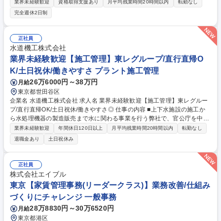
退去対応」「修繕管理」、「新規受託業務」まで一貫して担い、収益最大
業界未経験歓迎
資格取得支援あり
月平均残業時間20時間以内
転勤なし
化と入居者満足度の維持・向上を図ります。 【詳細】■入居者募集・契約
完全週休2日制
管理：広告掲載、内見手配/立会い、各種契約書の作成・締結、更新手続 ■
入居者対応：問合わせ対応、鍵紛失や設備故障時の一次対応、トラブル発
生時の現地確認と修理業者対応 ■家賃管理：月次の家賃入金状況確認、滞
正社員
納者への督促業務、保証会社との連携 ■建物・設備の維持管理：点検、修
水道機工株式会社
繕見積取得・発注、原状回復手配 ■オーナー対応：月次報告書の作成・提
業界未経験歓迎【施工管理】東レグループ/直行直帰O
出、修繕計画やリフォーム提案 募集職種 【新宿×賃貸管理業務】不動産管
K/土日祝休/働きやすさ プラント施工管理
理/オーナー、住居者サポート/年休120日/残業少
26万6000円～38万円
月給
東京都世田谷区
企業名 水道機工株式会社 求人名 業界未経験歓迎【施工管理】東レグルー
プ/直行直帰OK/土日祝休/働きやすさ◎ 仕事の内容 ■上下水施設の施工か
ら水処理機器の製造販売まで水に関わる事業を行う弊社で、官公庁を中心
とした浄水場、下水道施設を中心に水道施設などの施工管理（改修・新
業界未経験歓迎
年間休日120日以上
月平均残業時間20時間以内
転勤なし
設）を経験やスキルに応じてご担当頂きます。 【詳細】浄水場、下水道施
退職金あり
土日祝休み
設、ゴミ浸出水処理施設、汚泥再生施設などの建設工事の施工管理をお任
せします。 【働き方】官公庁を中心とした浄水場や水再生センター、汚泥
再生施設等等がほとんど。施工期間は平均1年程度で、大規模な施設にな
正社員
ると2年以上にもなるため、納期は比較的余裕があり、また、発注作業や
株式会社エイブル
見積書作成、翌日の準備作業を分担しているため、月残業20～30hとなっ
東京【家賃管理事務(リーダークラス)】業務改善/仕組み
ています。 募集職種 業界未経験歓迎【施工管理】東レグループ/直行直帰
づくりにチャレンジ 一般事務
OK/土日祝休/働きやすさ◎
28万8830円～30万6520円
月給
東京都港区