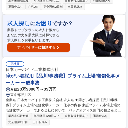
ます。定期点検やトラブル対応を通じて、顧客設備の安全稼働を支える重
業界未経験歓迎
年間休日120日以上
資格取得支援あり
時短勤務あり
要な役割です。 東日本エリアの顧客現場（工場・プラント・ビル等）に
退職金あり
在宅OK
完全週休2日制
土日祝休み
て、自社製品を中心とした電機・計測システム設備の保守点検作業をお任
せします。 (1)現場での設備・機器の定期点検および動作確認 (2)予防保全
計画に基づくメンテナンス作業の実施 (3)不具合発生時の一次対応・原因
求人探し
お困り
に
ですか？
調査 ※お住まいは希望によって勤務地を考慮いたします。 募集職種 【首
業界トップクラスの求人件数から
都圏】電気・計測設備の保守点検エンジニア/東証プライム上場
あなたの力を最大限に発揮できる
求人探しをお手伝いします。
アドバイザーに相談する
正社員
日本カーバイド工業株式会社
障がい者採用【品川/事務職】プライム上場/老舗化学メ
ーカー 一般事務
23万5000円～35万円
月給
東京都品川区
企業名 日本カーバイド工業株式会社 求人名 ★障がい者採用【品川/事務
職】プライム上場/老舗化学メーカー 仕事の内容 東証プライム市場上場の
老舗化学メーカーである当社において、バックオフィス部門の担当者とし
て、事務業務に携わりながら、運用の改善や仕組みづくりなどをご担当い
業界未経験歓迎
年間休日120日以上
資格取得支援あり
退職金あり
ただきます。 【業務例】■データ活用・分析：人事・顧客データの整合性
完全週休2日制
土日祝休み
チェック・修正、レポート作成・分析■契約・文書管理：契約書・応募書