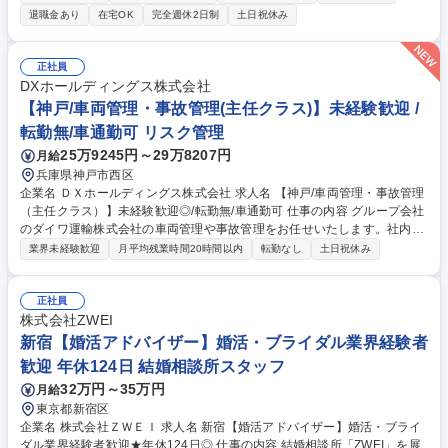
高信頼な製品開発を推進します。 電源製品(UPS、PCS)における機構・筐
退職金あり
在宅OK
完全週休2日制
土日祝休み
体設計業務全般をお任せします。具体的には、性能目標(構造・強度・
熱・冷却)の策定、3D-CADを用いた構造設計、CAEツールによるシミュレ
ーション解析、評価・テスト(耐久性・耐震性・安全性)などを行います。
正社員
社内関連部門や工場(神戸・筑波)と連携し、要件定義から実機立ち上げま
DXホールディングス株式会社
で一気通貫で主導します。 募集職種 【東京】電源製品(UPS/PCS)の機構
【神戸/車両管理・事故管理(主任クラス)】未経験歓迎 /
設計/データセンター・発電事業者向け
転勤無/車通勤可 リスク管理
25万9245円～29万8207円
月給
兵庫県神戸市西区
企業名 ＤＸホールディングス株式会社 求人名 【神戸/車両管理・事故管理
（主任クラス）】未経験歓迎◎/転勤無/車通勤可 仕事の内容 グループ会社
のダイワ運輸株式会社の車両管理や事故管理をお任せいたします。社内外
でやり取りいただき適切な対応をとっていただくポジションです。主任ク
業界未経験歓迎
月平均残業時間20時間以内
転勤なし
土日祝休み
ラスでの採用です。 【部署業務】車両管理、事故管理、運転手管理、業務
品質向上、認証制度に係わる教育・申請・管理業務、運送業に必要な帳票
類の管理・提出進捗確認 等※入社後「運行管理者/貨物」資格取得必須 ★
正社員
資格取得費用は企業負担【担当業務】車両の管理/メンバーの管理/事故時
株式会社ZWEI
の対応、保険会社対応/運転手の適性診断・各種研修・教育 ■職務内容の変
新宿【婚活アドバイザー】婚活・ブライダル業界経験者
更範囲：当社の業務全般 募集職種 【神戸/車両管理・事故管理（主任クラ
歓迎 年休124日 結婚相談所スタッフ
ス）】未経験歓迎◎/転勤無/車通勤可
32万円～35万円
月給
東京都新宿区
企業名 株式会社ＺＷＥＩ 求人名 新宿【婚活アドバイザー】婚活・ブライ
ダル業界経験者歓迎★年休124日◎ 仕事の内容 結婚相談所「ZWEI」を展