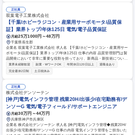
類の管理、更新管理、情報管理ルールの整備■運営：説明会・研修の会場
手配、進行管理、関係先との調整■広報：HP・求人サイト更新、社内外資
正社員
料の作成・校閲■業務改善：マニュアル整備、業務フロー見直し、可視化
双葉電子工業株式会社
推進 ■その他付随業務全般 募集職種 ★障がい者採用【品川/事務職】プラ
【千葉/ホビーラジコン・産業用サーボモータ/品質保
イム上場/老舗化学メーカー
証】業界トップ/年休125日 電気/電子品質保証
25万1000円～48万円
月給
千葉県長生郡
企業名 双葉電子工業株式会社 求人名 【千葉/ホビーラジコン・産業用サー
ボモータ/品質保証】業界トップ/年休125日 仕事の内容 品質管理部門は製
品開発において非常に重要な役割を担っており、新商品・新技術について
も高い品質を維持・管理し、かつ部門の一層の強化が不可欠のため、新た
業界未経験歓迎
副業・WワークOK
年間休日120日以上
退職金あり
なメンバーを募集します。 【業務内容】・ホビーラジコン、および産業向
完全週休2日制
土日祝休み
けサーボモーターの製品、品質保証業務。・部品、製品の認定作業、不具
合解析、レポート作成 ・製造現場、開発部門との折衝・コミュニケーショ
ン能力 【役割】当面は、品質保証部門のスタッフとして、あらゆる製品/
正社員
部品の認定、検査、などの作業に従事し、製品知識の習得のうえ、海外生
株式会社デンソーテン
産工場とのコミュニケーションなども携わることができます。 募集職種
[神戸]電気インフラ管理 残業20H/出張少/在宅勤務有/デ
【千葉/ホビーラジコン・産業用サーボモータ/品質保証】業界トップ/年休
ンソーG 電気/電子フィールド/サポートエンジニア
125日
30万円～44万円
月給
兵庫県神戸市兵庫区
企業名 株式会社デンソーテン 求人名 [神戸]電気インフラ管理◆残業20H/
出張少/在宅勤務有/デンソーG 仕事の内容 電気インフラ管理をご担当いた