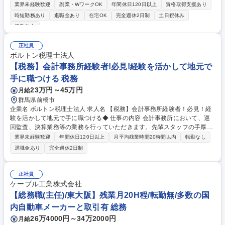
材を発注する事務業務をご担当いただきます。ゆくゆくは設備設計や工程
業界未経験歓迎
副業・WワークOK
年間休日120日以上
資格取得支援あり
設計などにもチャレンジすることも可能です。 【課内業務詳細】■生産設
時短勤務あり
退職金あり
在宅OK
完全週休2日制
土日祝休み
備の見積、受託■構成部材の発注、加工、管理■製作進捗管理、発送（国内
服装自由
外） 【魅力】製技、製造、調達、経理、海外生産拠点、外部メーカなど社
内外の様々な人と関わるため、人脈が広がるポジションです。予期せぬト
正社員
ラブルの際には、各部門と調整・交渉を行い臨機応変な対応が必要となり
ボルトン税理士法人
ますが、計画を実現した際は達成感ややりがいがあります。 募集職種
【税務】会計事務所経験者!必見!経験を活かして地元で
【神戸】車載用機器の生産設備に関する部材手配・進捗管理◆デンソーG
企業
手に職つける 税務
23万円～45万円
月給
群馬県前橋市
企業名 ボルトン税理士法人 求人名 【税務】会計事務所経験者！必見！経
験を活かして地元で手に職つける◆ 仕事の内容 会計事務所において、巡
回監査、決算業務等の業務を行っていただきます。先輩スタッフの手厚い
サポートあり、安心してご入社いただける環境です。 ★残業ほぼ無し/週
業界未経験歓迎
年間休日120日以上
月平均残業時間20時間以内
転勤なし
休2日制/福利厚生充実/有給取得推奨環境 ■関与先事業所への訪問、帳簿確
退職金あり
完全週休2日制
認（自計化先の監査が中心です） ■関与先事業所の財務書類の作成 ■関与
先事業所の税務相談対応 【担当件数】法人個人含め10件～20件程度を予
定 【外出時】社用車使用 募集職種 【税務】会計事務所経験者！必見！経
正社員
験を活かして地元で手に職つける◆
ケーブル工業株式会社
【総務職(主任)/東大阪】残業月20H程/転勤無/多数の国
内自動車メーカーと取引有 総務
26万4000円～34万2000円
月給