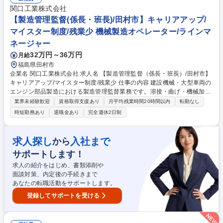
継： 管理条件の合意を得て契約締結後、管理部門へ引き継ぎを行います。
関口工業株式会社
募集職種 【賃貸管理の受託営業】土日祝休み/入居率約99％/受託後の運用
【製造管理監督(係長・班長)/田村市】キャリアアップ/
まで担う営業
マイスター制度/残業少 機械製造オペレーター/ラインマ
ネージャー
32万円～36万円
月給
福島県田村市
企業名 関口工業株式会社 求人名 【製造管理監督（係長・班長）/田村市】
キャリアアップ/マイスター制度/残業少 仕事の内容 建設機械・大型車両の
エンジン部品製造における製造管理監督業務です。溶接・曲げ・機械加
工・表面処理の各工程で予実管理、進捗管理、品質管理、安全管理を担当
業界未経験歓迎
資格取得支援あり
月平均残業時間20時間以内
転勤なし
し、班長（班長）として現場を束ねていただきます。 【具体的には】機械
時短勤務あり
退職金あり
完全週休2日制
加工（一班）、曲げ（二班）、溶接（三班）、表面処理・ろう付け（四
班）の各工程において、人員配置、予実管理、進捗管理、品質管理、安全
管理を行います。【キャリアパス】将来的には課長職を目指していただけ
求人探し
入社まで
から
ます。マイスター制度もあり、技術スペシャリストとしての道も選択可能
サポートします！
です。★入社後はOJTがしっかりフォローします。【業務内容の変更範
囲】当社の指定する業務 募集職種 【製造管理監督（係長・班長）/田村
求人の紹介をはじめ、書類添削や
市】キャリアアップ/マイスター制度/残業少
面談対策、内定後の手続きまで
あなたの転職活動をサポートします。
登録してサポートを受ける