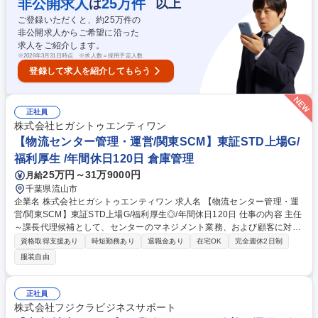
非公開求人
25
万件
は
以上
質・工程管理■協力業者との業務調整■設備改善の計画立案 など ※未経験
ご登録いただくと、約
25
万件の
からでもOK！知識がなくても大丈夫です！丁寧なサポートあり◎ ※従事
非公開求人からご希望に沿った
すべき業務の変更の範囲：会社の定める業務 募集職種 【可児市/リサイク
求人をご紹介します。
ルセンター管理】未経験歓迎/年休125日/フレックスタイム◎
※
2026年3月31日時点 ※求人数＝採用予定人数
登録して求人を紹介してもらう
正社員
株式会社ヒガシトゥエンティワン
【物流センター管理・運営/関東SCM】東証STD上場G/
福利厚生 /年間休日120日 倉庫管理
25万円～31万9000円
月給
千葉県流山市
企業名 株式会社ヒガシトゥエンティワン 求人名 【物流センター管理・運
営/関東SCM】東証STD上場G/福利厚生◎/年間休日120日 仕事の内容 主任
～課長代理候補として、センターのマネジメント業務、および顧客に対す
る提案・折衝業務をご担当頂きます。将来的にはセンターの責任者を目指
資格取得支援あり
時短勤務あり
退職金あり
在宅OK
完全週休2日制
していただくことも可能です！ 【具体的に】作業の進捗管理や作業力の把
服装自由
握・調整在庫管理、入出荷管理／スタッフマネジメント顧客への提案、折
衝業務／新たな仕組みの提案、倉庫内の業務改善など。作業者がより効率
的に作業を行えるよう、現場での指示・指導・業務改善などを行い、円滑
正社員
なセンター運営を行っていただきます。今後も3PL事業を中心に更なる拡
株式会社フジクラビジネスサポート
大を目指しており、新規センターの立上げ企画、事業部長など、チャンス