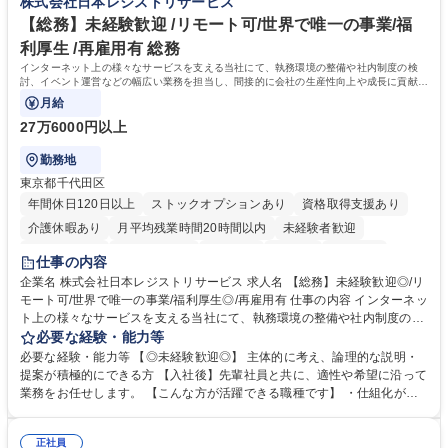
株式会社日本レジストリサービス
業務職/三井物産グループ/平均残業時間10H/完全週休2日
方。多様な関係者と謙虚に信頼関係を構築でき、期限を意識したスケジュ
ール管理が出来る方。※将来的に他部署（営業部門、コーポレート部門）
【総務】未経験歓迎 /リモート可/世界で唯一の事業/福
へのジョブローテーションの可能性があります。 学歴・資格 学歴：大学
利厚生 /再雇用有 総務
院 大学 語学力： 資格：宅地建物取引士
インターネット上の様々なサービスを支える当社にて、執務環境の整備や社内制度の検
討、イベント運営などの幅広い業務を担当し、間接的に会社の生産性向上や成長に貢献し
ている部署です。
月給
27万6000円以上
勤務地
東京都千代田区
年間休日120日以上
ストックオプションあり
資格取得支援あり
介護休暇あり
月平均残業時間20時間以内
未経験者歓迎
住宅手当あり
時短勤務あり
研修あり
在宅OK
賞与あり
仕事の内容
完全週休2日制
交通費支給
駅近5分以内
土日祝休み
服装自由
企業名 株式会社日本レジストリサービス 求人名 【総務】未経験歓迎◎/リ
モート可/世界で唯一の事業/福利厚生◎/再雇用有 仕事の内容 インターネッ
ト上の様々なサービスを支える当社にて、執務環境の整備や社内制度の検
討、イベント運営などの幅広い業務を担当し、間接的に会社の生産性向上
必要な経験・能力等
や成長に貢献している部署です。 会社の全メンバーが安心して長く成果を
必要な経験・能力等 【◎未経験歓迎◎】 主体的に考え、論理的な説明・
発揮できる環境を整えるために、毎日のメンテナンスや維持管理に加え、
提案が積極的にできる方 【入社後】先輩社員と共に、適性や希望に沿って
新たな施策検討を積極的に行っていただき、会社全体を巻き込み課題解決
業務をお任せします。 【こんな方が活躍できる職種です】 ・仕組化が好
を推進。 ・オフィス運営：執務環境の整備・物品管理・社内規定整備/改
き/得意・協働の姿勢を持っている・優先順位付け、マルチタスクが得意・
善・イベント企画/運営・非常時の対応 など、本人の希望や適性によって
様々な立場で物事を考えられる・定型業務だけでなく突発的な出来事にも
幅広い業務の体得が可能で、多様なキャリアパスを描くことも可能です。
正社員
対処できる・新しいことに興味関心がある 【魅力】■自己啓発支援：資格