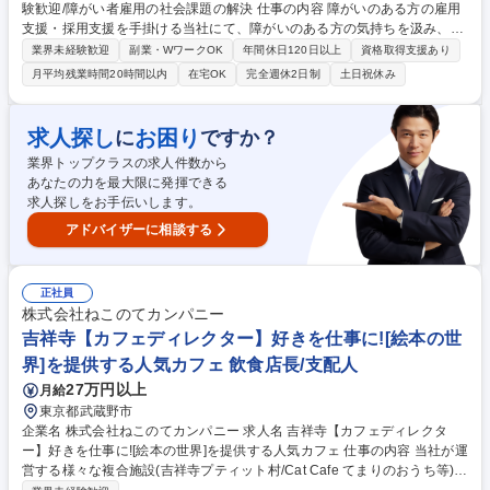
験歓迎/障がい者雇用の社会課題の解決 仕事の内容 障がいのある方の雇用
支援・採用支援を手掛ける当社にて、障がいのある方の気持ちを汲み、就
労支援を成功に導いていただきます。就業決定数だけでなく、継続率も指
業界未経験歓迎
副業・WワークOK
年間休日120日以上
資格取得支援あり
標のため、マッチングを大切にできる環境です。 ＜業務詳細＞ ■地域の福
月平均残業時間20時間以内
在宅OK
完全週休2日制
土日祝休み
祉事業所を訪問し、就労希望者に向けた説明会を実施。仕事内容や就業ま
での流れについてお話しします。訪問数は1日に3～4件ほどです。■障が
いのある方それぞれの適性や興味、人柄を知るための体験会を開催。一人
求人探し
お困り
に
ですか？
ひとりに向き合い、障がいの特性や就業時に配慮が必要な点を確認しま
業界トップクラスの求人件数から
す。■体験会に参加した方に対就労面談の実施■企業へのご提案（紹介）面
あなたの力を最大限に発揮できる
接日程を調整。面接に同席しフォロー。 募集職種 【就労コーディネータ
求人探しをお手伝いします。
ー】未経験歓迎/障がい者雇用の社会課題の解決
アドバイザーに相談する
正社員
株式会社ねこのてカンパニー
吉祥寺【カフェディレクター】好きを仕事に![絵本の世
界]を提供する人気カフェ 飲食店長/支配人
27万円以上
月給
東京都武蔵野市
企業名 株式会社ねこのてカンパニー 求人名 吉祥寺【カフェディレクタ
ー】好きを仕事に![絵本の世界]を提供する人気カフェ 仕事の内容 当社が運
営する様々な複合施設(吉祥寺プティット村/Cat Cafe てまりのおうち等)に