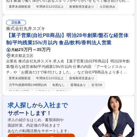
ねす農園で働く障がいのあるスタッフがやりがいをもって働き続けられる
よう、参画企業と連携し、雇用継続のサポートを行うポジションです。
業界未経験歓迎
年間休日120日以上
資格取得支援あり
土日祝休み
【詳細】 ■参画企業の農場の定期的な巡回と就業状況の確認や課題解決サ
ポート■企業所属のサポートスタッフの相談対応やサポート■クライアント
企業への状況報告や課題改善のサポート （変更の範囲:当社業務全般） 募
正社員
集職種 【雇用継続アドバイザー】★障がい者雇用の社会課題を解決する事
株式会社丸井スズキ
業展開
【菓子営業(自社PB商品)】明治28年創業/盤石な経営体
制/平均残業15h/月以内 食品/飲料/香料法人営業
25万円～35万円
月給
東京都足立区
企業名 株式会社丸井スズキ 求人名 【菓子営業(自社PB商品)】明治28年創
業/盤石な経営体制/平均残業15h/月以内 仕事の内容 「アーモンドスカッ
チ」や「お醤油だけで味付けしました。」など自社PB商品をより多くの
方に届けて頂く為の営業活動をお任せします。その他、商社営業として従
業界未経験歓迎
年間休日120日以上
資格取得支援あり
来の他社商品の営業活動も行って頂きます。 【具体的には】■PB商品営
月平均残業時間20時間以内
転勤なし
退職金あり
在宅OK
業：現在、PB商品の展開に力を入れており、当社商品を広げる為の営業
完全週休2日制
土日祝休み
服装自由
活動を行います。■商社営業：大手スーパーや生協、問屋へのルートセー
ルスがメインですが、これまでお菓子を扱っていなかった店舗にも注力し
求人探し
入社まで
から
ています。（道の駅/ファンシーショップ/カタログギフトなど） 募集職種
【菓子営業(自社PB商品)】明治28年創業/盤石な経営体制/平均残業15h/月
サポートします！
以内
求人の紹介をはじめ、書類添削や
面談対策、内定後の手続きまで
あなたの転職活動をサポートします。