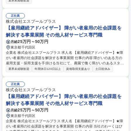
て、店舗運営業務や、売上向上に向けた施策の立案・実行、業務改善、社
業界未経験歓迎
員教育やスケジュール管理等をお任せします。 【期待すること】店舗の管
理者として、広い視野を持って、より良い店舗づくりや売上目標の達成に
向けた活躍を期待しています。 【変更範囲】変更なし 【当社】猫カフェ
正社員
「てまりのおうち」、複合テーマパーク『吉祥寺プティット村』など世界
株式会社エスプールプラス
観溢れるサービスを展開。絵本の世界の裏側は決して楽しいことだけでは
【雇用継続アドバイザー】 障がい者雇用の社会課題を
ありませんが、社員一同でお客様第一のサービスを追求しています。 募集
解決する事業展開 その他人材サービス専門職
職種 吉祥寺【カフェディレクター】好きを仕事に![絵本の世界]を提供する
25万円～50万円
月給
人気カフェ
東京都千代田区
企業名 株式会社エスプールプラス 求人名 【雇用継続アドバイザー】★障
がい者雇用の社会課題を解決する事業展開 仕事の内容 障がいのある方の
雇用支援・採用支援を手掛ける当社にて、農園で働く障がいのあるスタッ
フが、やりがいをもって働き続けられるよう、参画企業と連携し、雇用継
業界未経験歓迎
年間休日120日以上
資格取得支援あり
土日祝休み
続のサポートを行うポジションです。 【詳細】 ■参画企業の農場の定期的
な巡回と就業状況の確認や課題解決サポート■企業所属のサポートスタッ
フの相談対応やサポート■クライアント企業への状況報告や課題改善のサ
正社員
ポート （変更の範囲:当社業務全般） 募集職種 【雇用継続アドバイザー】
株式会社エスプールプラス
★障がい者雇用の社会課題を解決する事業展開
【雇用継続アドバイザー】 障がい者雇用の社会課題を
解決する事業展開 その他人材サービス専門職
25万円～50万円
月給
東京都千代田区
企業名 株式会社エスプールプラス 求人名 【雇用継続アドバイザー】★障
がい者雇用の社会課題を解決する事業展開 仕事の内容 当社のわーくはぴ