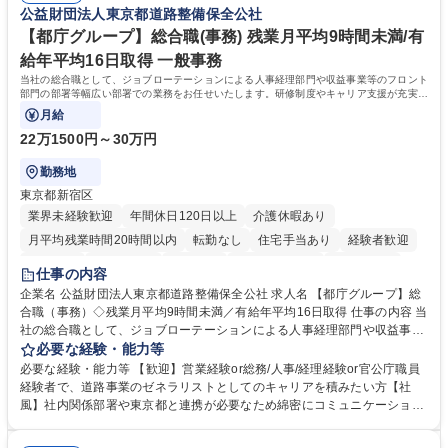
公益財団法人東京都道路整備保全公社
募集職種 【総務】未経験歓迎◎/リモート可/世界で唯一の事業/福利厚生◎/
取得や通信教育など費用の80%（年間25万円まで）を補助 ■住宅手当：家
再雇用有
賃の50%（月額7万円まで）を補助 学歴・資格 学歴：大学院 大学 語学
【都庁グループ】総合職(事務) 残業月平均9時間未満/有
力： 資格：
給年平均16日取得 一般事務
当社の総合職として、ジョブローテーションによる人事経理部門や収益事業等のフロント
部門の部署等幅広い部署での業務をお任せいたします。研修制度やキャリア支援が充実し
ております！ ※下記業務詳細
月給
22万1500円～30万円
勤務地
東京都新宿区
業界未経験歓迎
年間休日120日以上
介護休暇あり
月平均残業時間20時間以内
転勤なし
住宅手当あり
経験者歓迎
研修あり
退職金あり
賞与あり
完全週休2日制
交通費支給
仕事の内容
駅近5分以内
資格取得手当あり
食事補助あり
企業名 公益財団法人東京都道路整備保全公社 求人名 【都庁グループ】総
合職（事務）◇残業月平均9時間未満／有給年平均16日取得 仕事の内容 当
社の総合職として、ジョブローテーションによる人事経理部門や収益事業
等のフロント部門の部署等幅広い部署での業務をお任せいたします。研修
必要な経験・能力等
制度やキャリア支援が充実しております！ ※下記業務詳細 【業務詳細】■
必要な経験・能力等 【歓迎】営業経験or総務/人事/経理経験or官公庁職員
管理部門：広報、人事、経理など当公社の運営に係る管理業務 ■収益部
経験者で、道路事業のゼネラリストとしてのキャリアを積みたい方【社
門：駐車場の新規開拓、管理運営、新宿駅西口広場の「イベントコーナ
風】社内関係部署や東京都と連携が必要なため綿密にコミュニケーション
ー」などの管理運営 ■道路部門：整備の急がれる骨格幹線道路や木造住宅
を図っています。 【業務の魅力】■幅広く携われる：総合職（事務）で
密集地域の特定整備路線の用地取得、道路に関する普及啓発事業、都内の
は、駐車場の管理運営や道路用地の取得、公益財団法人の中枢を担う管理