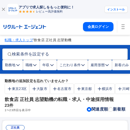
アプリで求人探しをもっと便利に！
インストール
レビュー高評価
無料
会員ログイン
/
転職・求人トップ
飲食店 正社員 志望動機
検索条件を設定する
勤務地
職種
年収
こだわり条件
雇用形態
新着のみ
勤務地の追加設定を忘れていませんか？
東京23区
大阪市
名古屋市
東京都
横浜市
川崎
飲食店 正社員 志望動機の転職・求人・中途採用情報
23
件
関連度順
新着順
1
〜
23
件目を表示中
正社員