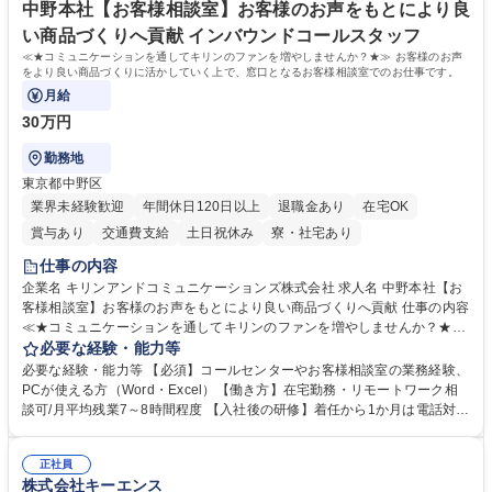
指す
専修学校 高校 語学力： 資格：
中野本社【お客様相談室】お客様のお声をもとにより良
い商品づくりへ貢献 インバウンドコールスタッフ
≪★コミュニケーションを通してキリンのファンを増やしませんか？★≫ お客様のお声
をより良い商品づくりに活かしていく上で、窓口となるお客様相談室でのお仕事です。
月給
30万円
勤務地
東京都中野区
業界未経験歓迎
年間休日120日以上
退職金あり
在宅OK
賞与あり
交通費支給
土日祝休み
寮・社宅あり
仕事の内容
企業名 キリンアンドコミュニケーションズ株式会社 求人名 中野本社【お
客様相談室】お客様のお声をもとにより良い商品づくりへ貢献 仕事の内容
≪★コミュニケーションを通してキリンのファンを増やしませんか？★≫
お客様のお声をより良い商品づくりに活かしていく上で、窓口となるお客
必要な経験・能力等
様相談室でのお仕事です。 日々お客様からいただくキリングループへのご
必要な経験・能力等 【必須】コールセンターやお客様相談室の業務経験、
意見を、企業活動に活かしています。お客様からの声に迅速かつ誠意をも
PCが使える方（Word・Excel）【働き方】在宅勤務・リモートワーク相
って対応、情報提供するとともにグループ内活動に反映しています。 【具
談可/月平均残業7～8時間程度 【入社後の研修】着任から1か月は電話対応
体的には】電話応対、メール、お手紙対応、ご指摘品調査報告書作成、有
のOJTを中心に実施し、電話対応に慣れた段階でメール・手紙のOJTを実
人チャットボット対応など。 【1日の対応件数】■電話：月間一人当たり
施する予定です。独り立ち以降もしっかりフォローする体制を整えていま
平均100件前後■メール・手紙：同上40件前後 募集職種 中野本社【お客様
正社員
すのでご安心ください。 【当社について】キリングループの広報機能を担
株式会社キーエンス
相談室】お客様のお声をもとにより良い商品づくりへ貢献
う会社として、お客様との出会いを大切にし、磨き上げたホスピタリティ