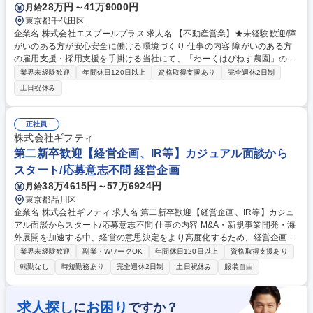
28万円～41万9000円
月給
会課題を解決する事業展開
東京都千代田区
企業名 株式会社エスプールプラス 求人名 【不動産営業】★未経験歓迎/障
がいのある方が安心安全に働ける環境づくり 仕事の内容 障がいのある方
の雇用支援・採用支援を手掛ける当社にて、「わーくはぴねす農園」の新
規開設に向けて、農園用地・施設の仕入れを推進することがミッションで
業界未経験歓迎
年間休日120日以上
資格取得支援あり
完全週休2日制
す。 ■新規農園開設に向けた物件開発：農園候補地の情報収集/不動産会社
土日祝休み
や地主との関係構築/物件調査・現地視察/物件所有者との条件交渉/契約締
結 ■行政対応・各種調査：行政窓口での法令調査/農地転用や開発に関する
確認・交渉/新規農園開設に向けた各種許認可対応 ■社内プロジェクト推
正社員
進：物件取得に向けた社内提案/施工管理担当との連携/開園スケジュール
株式会社ギフティ
の調整/開発プロジェクト全体の推進 募集職種 【不動産営業】★未経験歓
第二新卒歓迎【経営企画、IR等】カジュアル面談から
迎/障がいのある方が安心安全に働ける環境づくり
スタート/応募意志不問 経営企画
38万4615円～57万6924円
月給
東京都品川区
企業名 株式会社ギフティ 求人名 第二新卒歓迎【経営企画、IR等】カジュ
アル面談からスタート/応募意志不問 仕事の内容 M&A・新規事業開発・海
外展開を加速する中、経営の意思決定をより高度化するため、経営企画・
コーポレートファイナンス部門の新メンバーを募集しています。 【お任せ
業界未経験歓迎
副業・WワークOK
年間休日120日以上
資格取得支援あり
する予定の業務】 ■経営企画、IR業務 ※志向性に合わせて別のコーポレー
転勤なし
時短勤務あり
完全週休2日制
土日祝休み
服装自由
ト職(総務、法務、経理、財務等)への打診もさせていただきます。その場
合は、人事がカジュアル面談を実施いたします。 募集職種 第二新卒歓迎
【経営企画、IR等】カジュアル面談からスタート/応募意志不問
求人探し
お困り
に
ですか？