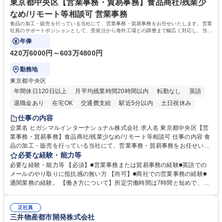
社員から頼られる存在になることができます。平均19:30の退勤以降の業
東京都中央区【営業事務・貿易事務】食品商社/残業少
務の持ち帰りも禁止されており、メリハリのある働き方となります。 学
なめ/リモート等相談可 営業事務
歴・資格 学歴：大学院 大学 高専 短大 語学力： 資格：
食品の加工・販売を行っている当社にて、営業事務・貿易事務をお任せいたします。営業
社員のサポートポジションとして、受発注から海外工場との調整まで幅広く対応し、当社
事業の根幹を支えていただきます。
年俸
420万6000円～603万4800円
勤務地
東京都中央区
年間休日120日以上
月平均残業時間20時間以内
転勤なし
英語
退職金あり
在宅OK
交通費支給
駅近5分以内
土日祝休み
仕事の内容
企業名 ヒガシマルインターナショナル株式会社 求人名 東京都中央区【営
業事務・貿易事務】食品商社/残業少なめ/リモート等相談可 仕事の内容 食
品の加工・販売を行っている当社にて、営業事務・貿易事務をお任せいた
します。営業社員のサポートポジションとして、受発注から海外工場との
必要な経験・能力等
調整まで幅広く対応し、当社事業の根幹を支えていただきます。 ■受発注
必要な経験・能力等 【必須】■営業事務または貿易事務の経験■英語での
業務、請求書発行 ■海外工場とのスケジュール調整 ■在庫管理 ■輸入書類
メールのやり取りに抵抗感の無い方 【尚可】■商社での営業事務の経験■
の確認・作成 ■配送手配 ■通関業者を通して行う輸出入業全般 ■倉庫との
通関業務の経験。 【働き方について】所定労働時間は7時間と短めで、残
倉入れ調整等 ※ゼネラリストとしてのキャリアアップを目指すことが可能
業も月平均20時間以下です。時差出勤制度や週1日のリモート勤務も相談
です。単に商品を販売するだけでなく原料の仕入れから販売までをトータ
可能で、ワークライフバランスを保ち長期就業しやすい環境です。 【当社
ルプロデュースしているため、商品に関わる全ての業務をサポート頂きま
正社員
の強み】1991年の設立以来、外食産業を中心としたお客様の多様なニー
三井物産都市開発株式会社
す。 募集職種 東京都中央区【営業事務・貿易事務】食品商社/残業少なめ/
ズに沿った冷凍水産物等の生産・輸入・販売を一貫して手掛けています。