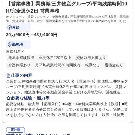
リモート等相談可
自社工場と海外拠点の強固な連携によるワンストップサービスが最大の強
【営業事務】業務職/三井物産グループ/平均残業時間10
みです。 学歴・資格 学歴：大学院 大学 語学力：英語 資格：
H/完全週休2日 営業事務
オフィスビル、賃貸マンション、物流倉庫等の不動産開発事業における用地取得、開発推
進、賃貸運営、売却、仲介・活用提案等を行う営業部門において事務業務を担当いただき
ます。
月給
30万9500円～43万4000円
勤務地
東京都港区
業界未経験歓迎
年間休日120日以上
資格取得支援あり
介護休暇あり
月平均残業時間20時間以内
転勤なし
退職金あり
在宅OK
賞与あり
育休あり
完全週休2日制
交通費支給
仕事の内容
駅近5分以内
土日祝休み
寮・社宅あり
企業名 三井物産都市開発株式会社 求人名 【営業事務】業務職/三井物産グ
ループ/平均残業時間10H/完全週休2日 仕事の内容 オフィスビル、賃貸マ
ンション、物流倉庫等の不動産開発事業における用地取得、開発推進、賃
貸運営、売却、仲介・活用提案等を行う営業部門において事務業務を担当
必要な経験・能力等
いただきます。 【詳細】・契約書管理、契約書製本、捺印対応、ファイリ
必要な経験・能力等 【必須条件】■学歴：4年制大学卒業以上【歓迎】■宅
ング、登記簿取得、調書取得・支払業務（各種費用支払、支払管理、請
建士資格保有者※応募に際し必須としている資格はありません。宅建士資
求・支払データ登録、取引先マスター申請対応）・予算作成及び予実管
格をお持ちでない方は入社後に取得を推奨しております（取得・維持費用
理・各種稟議書、報告書作成業務・各種台帳管理、交際費・会議費支払報
の一部補助あり） 【求める人物像】 ・向学心豊かで、主体的に行動でき
告書作成及び月次管理・部内総務庶務全般 など※※配属先によっては上記
る方。 ・社内外の多様な関係者と協調して業務を進められるコミュニケー
の他に担当頂く業務が発生する場合があります。 募集職種 【営業事務】
正社員
ション力がある方。 ・チャレンジを厭わず、粘り強く業務に取り組める