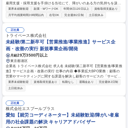
雇用支援・採用支援を手掛ける当社にて、障がいのある方の気持ちを汲
み、就労支援を成功に導いていただきます。就業決定数だけでなく、継続
業界未経験歓迎
副業・WワークOK
年間休日120日以上
資格取得支援あり
率も指標のため、マッチングを大切にできる環境です。 ＜業務詳細＞ ■地
月平均残業時間20時間以内
在宅OK
完全週休2日制
土日祝休み
域の福祉事業所を訪問し、就労希望者に向けた説明会を実施。仕事内容や
就業までの流れについてお話しします。訪問数は1日に3～4件ほどです。
■障がいのある方それぞれの適性や興味、人柄を知るための体験会を開
正社員
催。一人ひとりに向き合い、障がいの特性や就業時に配慮が必要な点を確
トライベース株式会社
認します。■体験会に参加した方に対就労面談の実施■企業へのご提案（紹
未経験/第二新卒可【営業推進/事業推進】サービス企
介）面接日程を調整。面接に同席しフォロー。 募集職種 大阪【就労コー
画・改善の実行 新規事業企画/開発
ディネーター】未経験歓迎/障がい者雇用の社会課題の解決
29万3500円以上
月給
東京都港区
企業名 トライベース株式会社 求人名 未経験/第二新卒可【営業推進/事業推
進】サービス企画・改善の実行 仕事の内容 ◆事業拡大BPO業務：顧客の
営業やマーケティングに関する課題を解決し顧客のサービスの「サービス
拡大、売上拡大」を実現することがミッションとなります。 下記につい
業界未経験歓迎
資格取得支援あり
転勤なし
退職金あり
完全週休2日制
て、実務的な部分からお任せします。 ・営業戦略の立案から実際の営業活
土日祝休み
動 ・結果分析、サービス改善提案 ・マーケティング改善提案 ・クライア
ント組織への教育・浸透 ・全体プロジェクトマネジメント※マーケティン
グプロセスにおいて”伴走型の営業支援活動”を担う。 募集職種 未経験/第
正社員
二新卒可【営業推進/事業推進】サービス企画・改善の実行
株式会社エスプールプラス
愛知【就労コーディネーター】未経験歓迎/障がい者雇
用の社会課題の解決 キャリアアドバイザー