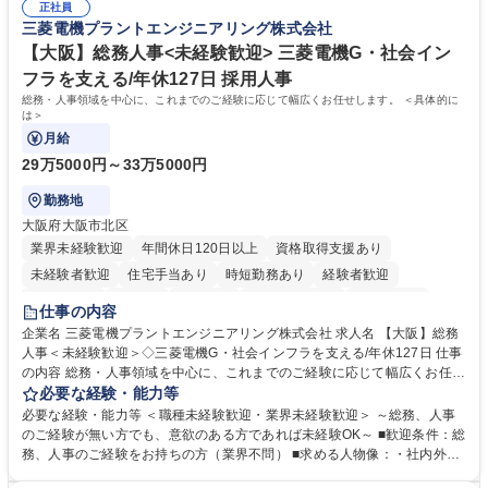
道路施設や道路工事現場の見学ツアー事業 ※入社後は上記いずれかの部門
正社員
部門など多岐に渡る業務を経験できます。 ■様々なプロジェクト：駐車場
三菱電機プラントエンジニアリング株式会社
へ配属。※業務内容変更の範囲：会社の定める業務 募集職種 【都庁グル
事業の他、新宿駅西口広場内に設置された照明を兼ねた広告「ブライトサ
ープ】総合職（事務）◇残業月平均9時間未満／有給年平均16日取得
イン」の管理運営を行うなど、事業収益を生み出す活動を積極的に行って
【大阪】総務人事<未経験歓迎> 三菱電機G・社会イン
います。 学歴・資格 学歴：大学院 大学 高専 短大 専修学校 高校 語学力：
フラを支える/年休127日 採用人事
資格：
総務・人事領域を中心に、これまでのご経験に応じて幅広くお任せします。 ＜具体的に
は＞
月給
29万5000円～33万5000円
勤務地
大阪府大阪市北区
業界未経験歓迎
年間休日120日以上
資格取得支援あり
未経験者歓迎
住宅手当あり
時短勤務あり
経験者歓迎
退職金あり
在宅OK
賞与あり
完全週休2日制
交通費支給
仕事の内容
駅近5分以内
土日祝休み
服装自由
寮・社宅あり
食事補助あり
企業名 三菱電機プラントエンジニアリング株式会社 求人名 【大阪】総務
人事＜未経験歓迎＞◇三菱電機G・社会インフラを支える/年休127日 仕事
の内容 総務・人事領域を中心に、これまでのご経験に応じて幅広くお任せ
します。 ＜具体的には＞ ・総務/人事労務（給与・社保・勤怠管理など）
必要な経験・能力等
・採用・教育研修 ・福利厚生運用 など ※基本的には事務所勤務ですが、
必要な経験・能力等 ＜職種未経験歓迎・業界未経験歓迎＞ ～総務、人事
採用や教育等の業務内容により、関西圏以外への日帰り・宿泊を伴う国内
のご経験が無い方でも、意欲のある方であれば未経験OK～ ■歓迎条件：総
出張もございます。 ※担当業務を持ちつつ、お互いに助け合いながら、総
務、人事のご経験をお持ちの方（業界不問） ■求める人物像：・社内外の
務部という組織として協力しながら進める体制です。 募集職種 【大阪】
関係各部門との調整を率先して行い、業務を円滑に遂行できる協調性やコ