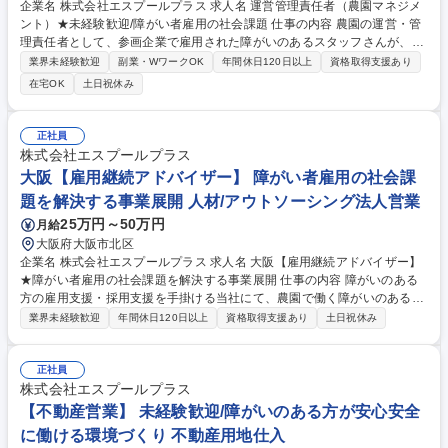
企業名 株式会社エスプールプラス 求人名 運営管理責任者（農園マネジメ
ント）★未経験歓迎/障がい者雇用の社会課題 仕事の内容 農園の運営・管
理責任者として、参画企業で雇用された障がいのあるスタッフさんが、安
全でやりがいをもって仕事ができるよう、農園環境を整え農園全体をマネ
業界未経験歓迎
副業・WワークOK
年間休日120日以上
資格取得支援あり
ジメントいただくポジションです。 【詳細】■農園全体のマネジメント■
在宅OK
土日祝休み
顧客企業の対応■クライアント企業の運営スタッフのサポート※入社後は
研修を行いますので、業界未経験でもご安心ください。 （変更の範囲:当
社業務全般） 【キャリアイメージ】まだまだ成長中の当社。手を挙げ、主
正社員
体的な提案をしやすいカルチャーのため、自己成長や事業成長を踏まえ、
株式会社エスプールプラス
新しいポジションや役職に就くチャンスは無限大です。 募集職種 運営管
大阪【雇用継続アドバイザー】 障がい者雇用の社会課
理責任者（農園マネジメント）★未経験歓迎/障がい者雇用の社会課題
題を解決する事業展開 人材/アウトソーシング法人営業
25万円～50万円
月給
大阪府大阪市北区
企業名 株式会社エスプールプラス 求人名 大阪【雇用継続アドバイザー】
★障がい者雇用の社会課題を解決する事業展開 仕事の内容 障がいのある
方の雇用支援・採用支援を手掛ける当社にて、農園で働く障がいのあるス
タッフが、やりがいをもって働き続けられるよう、参画企業と連携し、雇
業界未経験歓迎
年間休日120日以上
資格取得支援あり
土日祝休み
用継続のサポートを行うポジションです。 【詳細】■参画企業の農場の定
期的な巡回と就業状況の確認や課題解決サポート■企業所属のサポートス
タッフの相談対応やサポート■クライアント企業への状況報告や課題改善
正社員
のサポート （変更の範囲:当社業務全般） 【キャリアイメージ】まだまだ
株式会社エスプールプラス
成長中の当社。手を挙げ、主体的な提案をしやすいカルチャーのため、自
【不動産営業】 未経験歓迎/障がいのある方が安心安全
己成長や事業成長を踏まえ、新しいポジションや役職に就くチャンスは無
に働ける環境づくり 不動産用地仕入
限大です。 募集職種 大阪【雇用継続アドバイザー】★障がい者雇用の社