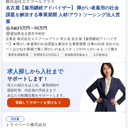
段階でチーフや他事業等の様々なキャリアを歩めます！ ◎現在50農園を
株式会社エスプールプラス
展開中で、今後は関東を中心に東海、関西と日本全国へ開拓を進めていき
名古屋【雇用継続アドバイザー】 障がい者雇用の社会
ます。 募集職種 【土地仕入れ営業】★未経験歓迎/障がいのある方が安心
課題を解決する事業展開 人材/アウトソーシング法人営
安全に働ける環境づくり
業
25万円～50万円
月給
愛知県名古屋市中村区
企業名 株式会社エスプールプラス 求人名 名古屋【雇用継続アドバイザ
ー】★障がい者雇用の社会課題を解決する事業展開 仕事の内容 当社のわ
ーくはぴねす農園で働く障がいのあるスタッフがやりがいをもって働き続
けられるよう、参画企業と連携し、雇用継続のサポートを行うポジション
業界未経験歓迎
年間休日120日以上
資格取得支援あり
土日祝休み
です。 【詳細】■参画企業の農場の定期的な巡回と就業状況の確認や課題
解決サポート■企業所属のサポートスタッフの相談対応やサポート■クライ
アント企業への状況報告や課題改善のサポート （変更の範囲:当社業務全
求人探し
入社まで
から
般） 【キャリアイメージ】まだまだ成長中の当社。手を挙げ、主体的な提
サポートします！
案をしやすいカルチャーのため、自己成長や事業成長を踏まえ、新しいポ
ジションや役職に就くチャンスは無限大です。 募集職種 名古屋【雇用継
求人の紹介をはじめ、書類添削や
続アドバイザー】★障がい者雇用の社会課題を解決する事業展開
面談対策、内定後の手続きまで
あなたの転職活動をサポートします。
登録してサポートを受ける
正社員
トライベース株式会社