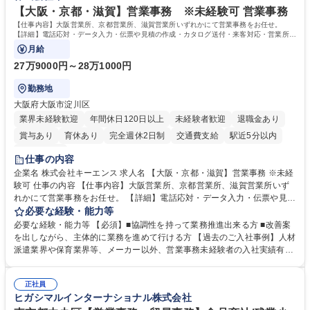
を込めてコミュニケーションをとりながら広報関連業務を行っておりま
【大阪・京都・滋賀】営業事務 ※未経験可 営業事務
す。 学歴・資格 学歴：大学院 大学 高専 短大 専修学校 高校 語学力： 資
【仕事内容】大阪営業所、京都営業所、滋賀営業所いずれかにて営業事務をお任せ。
格：
【詳細】電話応対・データ入力・伝票や見積の作成・カタログ送付・来客対応・営業所内
で発生する事務業務や業務改善をお任せ。
月給
27万9000円～28万1000円
勤務地
大阪府大阪市淀川区
業界未経験歓迎
年間休日120日以上
未経験者歓迎
退職金あり
賞与あり
育休あり
完全週休2日制
交通費支給
駅近5分以内
土日祝休み
仕事の内容
企業名 株式会社キーエンス 求人名 【大阪・京都・滋賀】営業事務 ※未経
験可 仕事の内容 【仕事内容】大阪営業所、京都営業所、滋賀営業所いず
れかにて営業事務をお任せ。 【詳細】電話応対・データ入力・伝票や見積
の作成・カタログ送付・来客対応・営業所内で発生する事務業務や業務改
必要な経験・能力等
善をお任せ。 【教育制度】ご入社後、育成担当とペアになりながらOJTに
必要な経験・能力等 【必須】■協調性を持って業務推進出来る方 ■改善案
て業務を覚えていただくことが可能です。業務システムがきちんと構築さ
を出しながら、主体的に業務を進めて行ける方 【過去のご入社事例】人材
れているため、スムーズに仕事に慣れることができる環境です。また、
派遣業界や保育業界等、メーカー以外、営業事務未経験者の入社実績有
「チームで成果を出す文化」があり、良いやり方を積極的に共有しながら
【当社の事務職について】単なる事務ではなく主体性を発揮したサポート
常に改善を目指す風土のため、安心して業務に取り組んでいただけます。
により、キーエンスの付加価値向上に貢献します。ベースの定型業務に加
募集職種 【大阪・京都・滋賀】営業事務 ※未経験可
正社員
えて、お客様や社員の状況に合わせ、能動的なサポート、改善の動きも期
ヒガシマルインターナショナル株式会社
待され。組織を支えるスペシャリストとして、チームに貢献し、結果的に