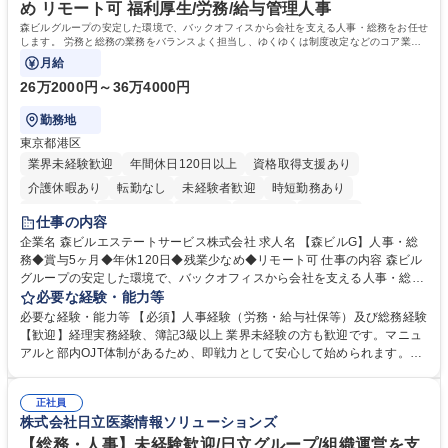
め リモート可 福利厚生/労務/給与管理人事
森ビルグループの安定した環境で、バックオフィスから会社を支える人事・総務をお任せ
します。 労務と総務の業務をバランスよく担当し、ゆくゆくは制度改定などのコア業務
にも挑戦できる、やりがいある環境です。
月給
26万2000円～36万4000円
勤務地
東京都港区
業界未経験歓迎
年間休日120日以上
資格取得支援あり
介護休暇あり
転勤なし
未経験者歓迎
時短勤務あり
経験者歓迎
退職金あり
在宅OK
賞与あり
育休あり
仕事の内容
完全週休2日制
交通費支給
長期歓迎
駅近5分以内
土日祝休み
企業名 森ビルエステートサービス株式会社 求人名 【森ビルG】人事・総
務◆賞与5ヶ月◆年休120日◆残業少なめ◆リモート可 仕事の内容 森ビル
グループの安定した環境で、バックオフィスから会社を支える人事・総務
をお任せします。 労務と総務の業務をバランスよく担当し、ゆくゆくは制
必要な経験・能力等
度改定などのコア業務にも挑戦できる、やりがいある環境です。 ■勤怠管
必要な経験・能力等 【必須】人事経験（労務・給与社保等）及び総務経験
理、給与計算、社会保険手続き、年末調整等の労務管理全般 ■入退社手続
【歓迎】経理実務経験、簿記3級以上 業界未経験の方も歓迎です。マニュ
き、社内規定の改定や人事制度改定などのコア業務 ■社内イベントの企画
アルと部内OJT体制があるため、即戦力として安心して始められます。
運営やその他総務業務全般 ※労務と総務を1：1の割合でお任せ。 入社後
【魅力・やりがい】森ビルGの安定基盤で労務から総務まで幅広く携われ
は部内のOJTを中心に、あなたの経験に合わせて不足している部分はいつ
ます。定型業務に留まらず、社内規定や人事制度の改定など会社のコア業
でも質問・相談できる環境が整っているため、安心して成長できます。 募
正社員
務に挑戦できるため、自身の成長と組織への貢献度をダイレクトに実感で
株式会社日立医薬情報ソリューションズ
集職種 【森ビルG】人事・総務◆賞与5ヶ月◆年休120日◆残業少なめ◆
きます。 残業少なめ、週1日リモート可など、ワークライフバランスを保
リモート可
ち長期活躍できる環境です。 「これまでの幅広い経験を活かし、長期的な
【総務・人事】未経験歓迎/日立グループ/組織運営を支