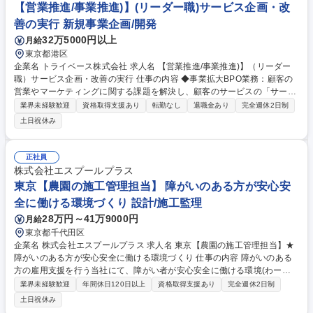
【営業推進/事業推進)】(リーダー職)サービス企画・改
善の実行 新規事業企画/開発
32万5000円以上
月給
東京都港区
企業名 トライベース株式会社 求人名 【営業推進/事業推進)】（リーダー
職）サービス企画・改善の実行 仕事の内容 ◆事業拡大BPO業務：顧客の
営業やマーケティングに関する課題を解決し、顧客のサービスの「サービ
ス拡大、売上拡大」を実現することがミッションとなります。下記につい
業界未経験歓迎
資格取得支援あり
転勤なし
退職金あり
完全週休2日制
て、実務的な部分からお任せします。 ・営業戦略の立案から実際の営業活
土日祝休み
動 ・結果分析、サービス改善提案 ・マーケティング改善提案 ・クライア
ント組織への教育・浸透 ・全体プロジェクトマネジメント※マーケティン
グプロセスにおいて”伴走型の営業支援活動”を担う。■業務内容の変更範
正社員
囲：当社業務全般 募集職種 【営業推進/事業推進)】（リーダー職）サービ
株式会社エスプールプラス
ス企画・改善の実行
東京【農園の施工管理担当】 障がいのある方が安心安
全に働ける環境づくり 設計/施工監理
28万円～41万9000円
月給
東京都千代田区
企業名 株式会社エスプールプラス 求人名 東京【農園の施工管理担当】★
障がいのある方が安心安全に働ける環境づくり 仕事の内容 障がいのある
方の雇用支援を行う当社にて、障がい者が安心安全に働ける環境(わーく
はぴねす農園)を提供するために、農園の施工管理業務をお任せします。
業界未経験歓迎
年間休日120日以上
資格取得支援あり
完全週休2日制
※建物の改変を伴う業務は含みません 【詳細】 ■屋内外の新規農園の工事
土日祝休み
工程会議（工程、施工管理）■新規農園のRFPの策定及び入札実施（現地