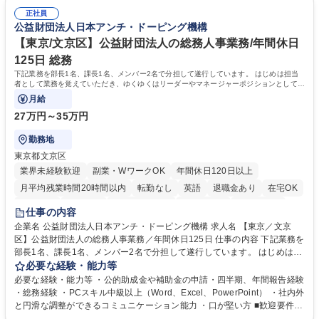
総務人事＜未経験歓迎＞◇三菱電機G・社会インフラを支える/年休127日
ミュニケーション能力を持っている方 ・人事総務領域に興味がありゼネラ
正社員
リスト志向をお持ちの方 学歴・資格 学歴：大学院 大学 語学力： 資格：
公益財団法人日本アンチ・ドーピング機構
【東京/文京区】公益財団法人の総務人事業務/年間休日
125日 総務
下記業務を部長1名、課長1名、メンバー2名で分担して遂行しています。 はじめは担当
者として業務を覚えていただき、ゆくゆくはリーダーやマネージャーポジションとして活
躍いただくことを期待しています。
月給
27万円～35万円
勤務地
東京都文京区
業界未経験歓迎
副業・WワークOK
年間休日120日以上
月平均残業時間20時間以内
転勤なし
英語
退職金あり
在宅OK
賞与あり
育休あり
完全週休2日制
交通費支給
土日祝休み
仕事の内容
食事補助あり
企業名 公益財団法人日本アンチ・ドーピング機構 求人名 【東京／文京
区】公益財団法人の総務人事業務／年間休日125日 仕事の内容 下記業務を
部長1名、課長1名、メンバー2名で分担して遂行しています。 はじめは担
当者として業務を覚えていただき、ゆくゆくはリーダーやマネージャーポ
必要な経験・能力等
ジションとして活躍いただくことを期待しています。 【総務・人事グルー
必要な経験・能力等 ・公的助成金や補助金の申請・四半期、年間報告経験
プの業務内容】 ・人事制度関連 ・採用活動 ・教育研修の企画、実行 ・勤
・総務経験 ・PCスキル中級以上（Word、Excel、PowerPoint） ・社内外
怠管理 ・官公庁への各種提出 ・法定の会議運営（評議員会、理事会） ・
と円滑な調整ができるコミュニケーション能力 ・口が堅い方 ■歓迎要件
コンプライアンス ・内部規程やルールの管理、整備、文書管理 ・契約関
・採用業務経験 ・英語に抵抗がない方 ・営業経験 学歴・資格 学歴：大学