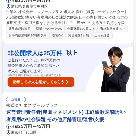
25万円～34万円
月給
愛知県名古屋市中村区
企業名 株式会社エスプールプラス 求人名 愛知【就労コーディネーター】
未経験歓迎/障がい者雇用の社会課題の解決 仕事の内容 障がいのある方の
雇用支援・採用支援を手掛ける当社にて、障がいのある方の気持ちを汲
み、就労支援を成功に導いていただきます。就業決定数だけでなく、継続
業界未経験歓迎
副業・WワークOK
年間休日120日以上
資格取得支援あり
率も指標のため、マッチングを大切にできる環境です。 ＜業務詳細＞ ■地
月平均残業時間20時間以内
在宅OK
完全週休2日制
土日祝休み
域の福祉事業所を訪問し、就労希望者に向けた説明会を実施。仕事内容や
就業までの流れについてお話しします。訪問数は1日に3～4件ほどです。
■障がいのある方それぞれの適性や興味、人柄を知るための体験会を開
※
非公開求人
25
万件
は
以上
催。一人ひとりに向き合い、障がいの特性や就業時に配慮が必要な点を確
ご登録いただくと、約
25
万件の
認します。■体験会に参加した方に対就労面談の実施■企業へのご提案（紹
非公開求人からご希望に沿った
介）面接日程を調整。面接に同席しフォロー。 募集職種 愛知【就労コー
求人をご紹介します。
ディネーター】未経験歓迎/障がい者雇用の社会課題の解決
※
2026年3月31日時点 ※求人数＝採用予定人数
登録して求人を紹介してもらう
正社員
株式会社エスプールプラス
運営管理責任者(農園マネジメント) 未経験歓迎/障がい
者雇用の社会課題 その他店舗管理/運営/支援
25万円～45万円
月給
東京都千代田区