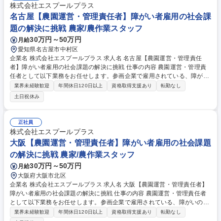
株式会社エスプールプラス
名古屋【農園運営・管理責任者】障がい者雇用の社会課
題の解決に挑戦 農家/農作業スタッフ
30万円～50万円
月給
愛知県名古屋市中村区
企業名 株式会社エスプールプラス 求人名 名古屋【農園運営・管理責任
者】障がい者雇用の社会課題の解決に挑戦 仕事の内容 農園運営・管理責
任者として以下業務をお任せします。参画企業で雇用されている、障がい
のあるスタッフが安全でやりがいをもって仕事ができるよう、農園環境を
業界未経験歓迎
年間休日120日以上
資格取得支援あり
転勤なし
整え農園全体のマネジメントを行うポジションです。 【詳細】■農園全体
土日祝休み
のマネジメント■顧客企業の対応■クライアント企業の運営スタッフのサポ
ート※入社後は研修を行いますので、業界未経験でもご安心ください。
（変更の範囲:当社業務全般） 【キャリアイメージ】まだまだ成長中の当
正社員
社。手を挙げ、主体的な提案をしやすいカルチャーのため、自己成長や事
株式会社エスプールプラス
業成長を踏まえ、新しいポジションや役職に就くチャンスは無限大です。
大阪【農園運営・管理責任者】障がい者雇用の社会課題
募集職種 名古屋【農園運営・管理責任者】障がい者雇用の社会課題の解決
の解決に挑戦 農家/農作業スタッフ
に挑戦
30万円～50万円
月給
大阪府大阪市北区
企業名 株式会社エスプールプラス 求人名 大阪【農園運営・管理責任者】
障がい者雇用の社会課題の解決に挑戦 仕事の内容 農園運営・管理責任者
として以下業務をお任せします。参画企業で雇用されている、障がいのあ
るスタッフが安全でやりがいをもって仕事ができるよう、農園環境を整え
業界未経験歓迎
年間休日120日以上
資格取得支援あり
転勤なし
農園全体のマネジメントを行うポジションです。 【詳細】■農園全体のマ