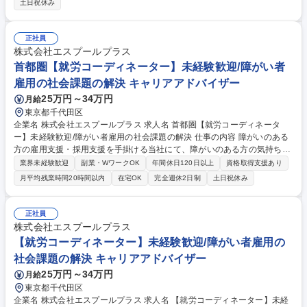
土日祝休み
ネジメント■顧客企業の対応■クライアント企業の運営スタッフのサポート
※入社後は研修を行いますので、業界未経験でもご安心ください。 （変更
の範囲:当社業務全般） 【キャリアイメージ】まだまだ成長中の当社。手
正社員
を挙げ、主体的な提案をしやすいカルチャーのため、自己成長や事業成長
株式会社エスプールプラス
を踏まえ、新しいポジションや役職に就くチャンスは無限大です。 募集職
首都圏【就労コーディネーター】未経験歓迎/障がい者
種 大阪【農園運営・管理責任者】障がい者雇用の社会課題の解決に挑戦
雇用の社会課題の解決 キャリアアドバイザー
25万円～34万円
月給
東京都千代田区
企業名 株式会社エスプールプラス 求人名 首都圏【就労コーディネータ
ー】未経験歓迎/障がい者雇用の社会課題の解決 仕事の内容 障がいのある
方の雇用支援・採用支援を手掛ける当社にて、障がいのある方の気持ちを
汲み、就労支援を成功に導いていただきます。就業決定数だけでなく、継
業界未経験歓迎
副業・WワークOK
年間休日120日以上
資格取得支援あり
続率も指標のため、マッチングを大切にできる環境です。 ＜業務詳細＞ ■
月平均残業時間20時間以内
在宅OK
完全週休2日制
土日祝休み
地域の福祉事業所を訪問し、就労希望者に向けた説明会を実施。仕事内容
や就業までの流れについてお話しします。訪問数は1日に3～4件ほどで
す。■障がいのある方それぞれの適性や興味、人柄を知るための体験会を
正社員
開催。一人ひとりに向き合い、障がいの特性や就業時に配慮が必要な点を
株式会社エスプールプラス
確認します。■体験会に参加した方に対就労面談の実施■企業へのご提案
【就労コーディネーター】未経験歓迎/障がい者雇用の
（紹介）面接日程を調整。面接に同席しフォロー。 募集職種 首都圏【就
社会課題の解決 キャリアアドバイザー
労コーディネーター】未経験歓迎/障がい者雇用の社会課題の解決
25万円～34万円
月給
東京都千代田区
企業名 株式会社エスプールプラス 求人名 【就労コーディネーター】未経