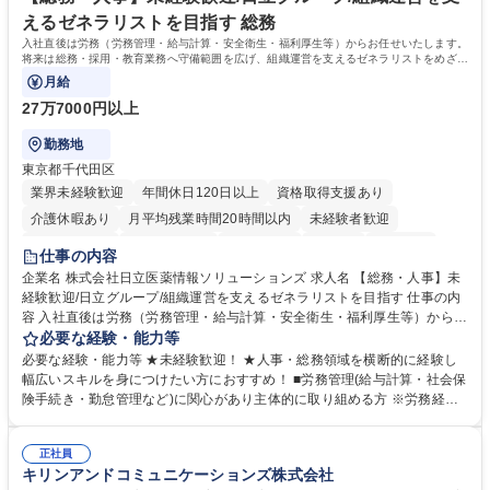
キャリアを築きたい」という前向きな意欲と挑戦を全力で応援します。 学
えるゼネラリストを目指す 総務
歴・資格 学歴：大学院 大学 高専 短大 専修学校 高校 語学力： 資格：日商
入社直後は労務（労務管理・給与計算・安全衛生・福利厚生等）からお任せいたします。
簿記検定1級 日商簿記検定2級 日商簿記検定3級
将来は総務・採用・教育業務へ守備範囲を広げ、組織運営を支えるゼネラリストをめざせ
ます。
月給
27万7000円以上
勤務地
東京都千代田区
業界未経験歓迎
年間休日120日以上
資格取得支援あり
介護休暇あり
月平均残業時間20時間以内
未経験者歓迎
住宅手当あり
時短勤務あり
退職金あり
在宅OK
賞与あり
仕事の内容
育休あり
完全週休2日制
交通費支給
土日祝休み
寮・社宅あり
企業名 株式会社日立医薬情報ソリューションズ 求人名 【総務・人事】未
経験歓迎/日立グループ/組織運営を支えるゼネラリストを目指す 仕事の内
容 入社直後は労務（労務管理・給与計算・安全衛生・福利厚生等）からお
任せいたします。将来は総務・採用・教育業務へ守備範囲を広げ、組織運
必要な経験・能力等
営を支えるゼネラリストをめざせます。 ・初期業務：労働時間管理、給与
必要な経験・能力等 ★未経験歓迎！ ★人事・総務領域を横断的に経験し
計算、社会保険対応、福利厚生管理、安全衛生、健康経営推進等をお任せ
幅広いスキルを身につけたい方におすすめ！ ■労務管理(給与計算・社会保
します。ご経験に応じて、休職者管理など、幅広く経験を積んでいただき
険手続き・勤怠管理など)に関心があり主体的に取り組める方 ※労務経験
ます。 ・将来的な広がり：総務・採用・教育・税務対応・経営企画等。
者は早期にご活躍いただけます。 ■チームで仕事を推進できる方■将来は
★メンバーがマンツーマンで丁寧に教えるため、ご経験が浅くても安心！
マネジメント職として活躍したい 【尚可】■人事、労務、採用、教育業務
幅広く経験を積みたい意欲がある方に最適な環境です。 募集職種 【総
正社員
のご経験 ■労務管理（給与計算・社会保険手続き・勤怠管理など）の経験
キリンアンドコミュニケーションズ株式会社
務・人事】未経験歓迎/日立グループ/組織運営を支えるゼネラリストを目
■衛生管理者の資格をお持ちの方 学歴・資格 学歴：大学院 大学 高専 短大