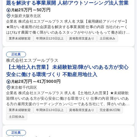
題を解決する事業展開 人材/アウトソーシング法人営業
スは無限大です。 募集職種 名古屋【雇用継続アドバイザー】★障がい者
25万円～50万円
月給
雇用の社会課題を解決する事業展開
大阪府大阪市北区
企業名 株式会社エスプールプラス 求人名 大阪【雇用継続アドバイザー】
★障がい者雇用の社会課題を解決する事業展開 仕事の内容 当社のわーく
はぴねす農園で働く障がいのあるスタッフがやりがいをもって働き続けら
れるよう、参画企業と連携し、雇用継続のサポートを行うポジションで
業界未経験歓迎
年間休日120日以上
資格取得支援あり
土日祝休み
す。 【詳細】■参画企業の農場の定期的な巡回と就業状況の確認や課題解
決サポート■企業所属のサポートスタッフの相談対応やサポート■クライア
ント企業への状況報告や課題改善のサポート （変更の範囲:当社業務全
正社員
般） 【キャリアイメージ】まだまだ成長中の当社。手を挙げ、主体的な提
株式会社エスプールプラス
案をしやすいカルチャーのため、自己成長や事業成長を踏まえ、新しいポ
【土地仕入れ営業】 未経験歓迎/障がいのある方が安心
ジションや役職に就くチャンスは無限大です。 募集職種 大阪【雇用継続
安全に働ける環境づくり 不動産用地仕入
アドバイザー】★障がい者雇用の社会課題を解決する事業展開
28万円～41万9000円
月給
東京都千代田区
企業名 株式会社エスプールプラス 求人名 【土地仕入れ営業】★未経験歓
迎/障がいのある方が安心安全に働ける環境づくり 仕事の内容 障がいのあ
る方の雇用支援のリーディングカンパニーである当社にて、障がいのある
方が働ける環境を提供するために、不動産会社やオーナーに対して、企業
業界未経験歓迎
年間休日120日以上
資格取得支援あり
完全週休2日制
に提供する農園の土地や物件の仕入れ業務をお任せします。 【詳細】 ■物
土日祝休み
件（土地・建物）所有者、仲介との交渉、契約締結■物件抽出及び視察■物
件取得に向けた社内提案■行政窓口での調査及び交渉 ◎はじめはOJTを通
して、マンツーマンで丁寧に教育する体制がございます！ ◎将来的に早い
正社員