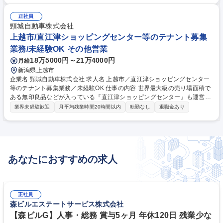
事前説明会含む）■入札後の分析＆コスト削減交渉■既存農園からの改善事
項の仕様書への反映管理■行政調査交渉（農業委員会への説明等）■新規施
正社員
工方法の検討及び実施■担当農園修繕の担当 ◎業者マネジメントスキルが
頸城自動車株式会社
ある方大歓迎です！ 募集職種 東京【農園の施工管理担当】★障がいのあ
上越市/直江津ショッピングセンター等のテナント募集
る方が安心安全に働ける環境づくり
業務/未経験OK その他営業
18万5000円～21万4000円
月給
新潟県上越市
企業名 頸城自動車株式会社 求人名 上越市／直江津ショッピングセンター
等のテナント募集業務／未経験OK 仕事の内容 世界最大級の売り場面積で
ある無印良品などが入っている『直江津ショッピングセンター』も運営し
ている当社にて、飲食店やアパレル店舗に出店いただけるよう企画・提案
業界未経験歓迎
月平均残業時間20時間以内
転勤なし
退職金あり
をお任せします。 上越エリアの皆様の生活を支えるため、今後も様々なサ
ービスを強化・展開してまります。そのためにはまずバックオフィス部門
の強化のための増員、安定的なバス運行のための増員募集など事業・組織
の拡大を目指しています！グループ企業は13社！社員数約900名の上越エ
リアではかなり大きいグループ企業。上越市のインフラを支えるマルケー
あなたにおすすめの求人
グループの一員としてご活躍を期待します。 募集職種 上越市／直江津シ
ョッピングセンター等のテナント募集業務／未経験OK
正社員
森ビルエステートサービス株式会社
【森ビルG】人事・総務 賞与5ヶ月 年休120日 残業少な