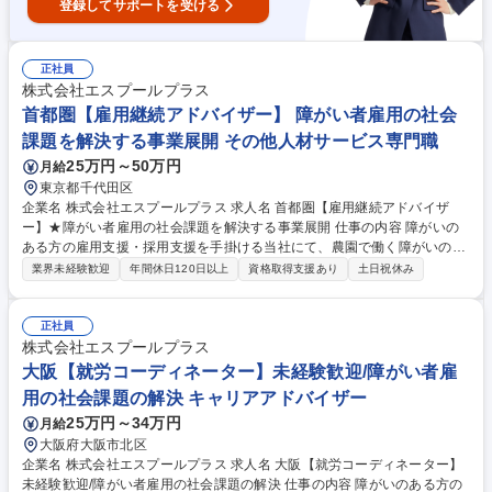
登録してサポートを受ける
正社員
株式会社エスプールプラス
首都圏【雇用継続アドバイザー】 障がい者雇用の社会
課題を解決する事業展開 その他人材サービス専門職
25万円～50万円
月給
東京都千代田区
企業名 株式会社エスプールプラス 求人名 首都圏【雇用継続アドバイザ
ー】★障がい者雇用の社会課題を解決する事業展開 仕事の内容 障がいの
ある方の雇用支援・採用支援を手掛ける当社にて、農園で働く障がいのあ
るスタッフが、やりがいをもって働き続けられるよう、参画企業と連携
業界未経験歓迎
年間休日120日以上
資格取得支援あり
土日祝休み
し、雇用継続のサポートを行うポジションです。 【詳細】 ■参画企業の農
場の定期的な巡回と就業状況の確認や課題解決サポート■企業所属のサポ
ートスタッフの相談対応やサポート■クライアント企業への状況報告や課
正社員
題改善のサポート （変更の範囲:当社業務全般） 募集職種 首都圏【雇用継
株式会社エスプールプラス
続アドバイザー】★障がい者雇用の社会課題を解決する事業展開
大阪【就労コーディネーター】未経験歓迎/障がい者雇
用の社会課題の解決 キャリアアドバイザー
25万円～34万円
月給
大阪府大阪市北区
企業名 株式会社エスプールプラス 求人名 大阪【就労コーディネーター】
未経験歓迎/障がい者雇用の社会課題の解決 仕事の内容 障がいのある方の