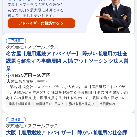
業界トップクラスの求人件数から
あなたの力を最大限に発揮できる
求人探しをお手伝いします。
アドバイザーに相談する
正社員
株式会社エスプールプラス
名古屋【雇用継続アドバイザー】 障がい者雇用の社会
課題を解決する事業展開 人材/アウトソーシング法人営
業
25万円～50万円
月給
愛知県名古屋市中村区
企業名 株式会社エスプールプラス 求人名 名古屋【雇用継続アドバイザ
ー】★障がい者雇用の社会課題を解決する事業展開 仕事の内容 障がいの
ある方の雇用支援・採用支援を手掛ける当社にて、農園で働く障がいのあ
るスタッフが、やりがいをもって働き続けられるよう、参画企業と連携
業界未経験歓迎
年間休日120日以上
資格取得支援あり
土日祝休み
し、雇用継続のサポートを行うポジションです。 【詳細】■参画企業の農
場の定期的な巡回と就業状況の確認や課題解決サポート■企業所属のサポ
ートスタッフの相談対応やサポート■クライアント企業への状況報告や課
正社員
題改善のサポート （変更の範囲:当社業務全般） 【キャリアイメージ】ま
株式会社エスプールプラス
だまだ成長中の当社。手を挙げ、主体的な提案をしやすいカルチャーのた
大阪【雇用継続アドバイザー】 障がい者雇用の社会課
め、自己成長や事業成長を踏まえ、新しいポジションや役職に就くチャン