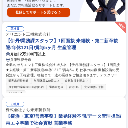
面談対策、内定後の手続きまで
あなたの転職活動をサポートします。
登録してサポートを受ける
正社員
オリエント工機株式会社
【伊丹/業務課スタッフ】1回面接 未経験・第二新卒歓
迎/年休121日/賞与5ヶ月 生産管理
22万100円以上
月給
兵庫県伊丹市
企業名 オリエント工機株式会社 求人名 【伊丹/業務課スタッフ】1回面接
★未経験・第二新卒歓迎/年休121日/賞与5ヶ月 仕事の内容 機械設備の受
発注から工程管理、梱包まで一連の業務をご担当頂きます。デスクワーク
に留まらず、社内外との折衝や現場での実務研修、軽作業などアクティブ
業界未経験歓迎
年間休日120日以上
資格取得支援あり
な動きが求められます。 バックオフィス業務に留まらず、機械設備の知識
月平均残業時間20時間以内
退職金あり
在宅OK
完全週休2日制
を深めるための現場実務研修も予定。親会社や外注業者との設備打合せ・
土日祝休み
工事日程調整など、社内外のハブとして活躍頂きます。 【具体的には】■
引合/見積：問合対応、見積作成、社外との連絡調整 ■受発注：工程・予算
正社員
管理、発注 ■梱包/出荷：検品、段ボール梱包等の軽作業、輸出資料作成 ■
株式会社まち未来製作所
売上/棚卸：原価集計、棚卸等 募集職種 【伊丹/業務課スタッフ】1回面接
【横浜・東京/営業事務】業界経験不問/データ管理担当/
★未経験・第二新卒歓迎/年休121日/賞与5ヶ月
再エネ事業で社会貢献 営業事務