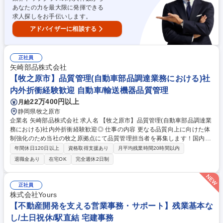
あなたの力を最大限に発揮できる
求人探しをお手伝いします。
アドバイザーに相談する
正社員
矢崎部品株式会社
【牧之原市】品質管理(自動車部品調達業務における)社
内外折衝経験歓迎 自動車/輸送機器品質管理
22万400円以上
月給
静岡県牧之原市
企業名 矢崎部品株式会社 求人名 【牧之原市】品質管理(自動車部品調達業
務における)社内外折衝経験歓迎◎ 仕事の内容 更なる品質向上に向けた体
制強化のため当社の牧之原拠点にて品質管理担当者を募集します！国内仕
入先及び海外仕入先(フィリピン、ベトナム、マレーシア) からの購入品に
年間休日120日以上
資格取得支援あり
月平均残業時間20時間以内
おける品質管理業務をお任せします。 【業務内容】■仕入先購入品におけ
退職金あり
在宅OK
完全週休2日制
る品質向上 ■各仕入先の品質レベル向上による不具合品流出の未然防止 ■
国内仕入先及び海外仕入先(フィリピン、ベトナム、マレーシア) からの購
入品における品質管理業務 ■仕入先からの購入品における品質不具合処理
正社員
と是正対策の確認と承認 ■仕入先に対する定期監査対応業務 ■品質実績デ
株式会社Yours
ータの集約管理と、集約データ活用による仕入先別の品質レベル向上対応
【不動産開発を支える営業事務・サポート】残業基本な
業務 募集職種 【牧之原市】品質管理(自動車部品調達業務における)社内外
し/土日祝休/駅直結 宅建事務
折衝経験歓迎◎