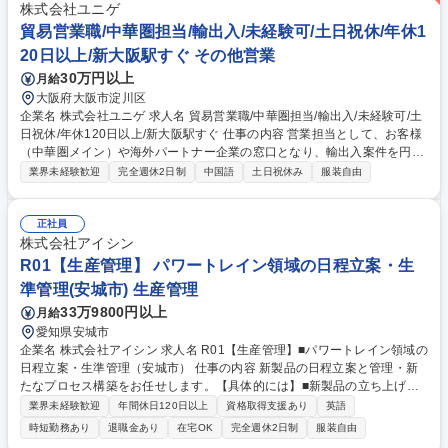
＜一般事務業務＞＞入札関係業務■名刺等の発注業務■HP管理業務■書類整
株式会社ユニゲ
理、資料作成■電話やメール、来客対応■役員秘書業務■営業のサポート■
貿易営業職/中華圏担当/輸出入/未経験可/土日祝休/年休1
名刺等の顧客管理■その他管理部門関連の庶務 募集職種 ベテラン歓迎【大
20日以上/新大阪駅すぐ その他営業
阪/経理事務】年間休日120日以上/残業ほぼ無/転勤無/定着率◎
30万円以上
月給
大阪府大阪市淀川区
企業名 株式会社ユニゲ 求人名 貿易営業職/中華圏担当/輸出入/未経験可/土
日祝休/年休120日以上/新大阪駅すぐ 仕事の内容 営業担当として、お客様
（中華圏メイン）や海外パートナー企業の窓口となり、輸出入案件を円滑
に進めるための調整・進行管理を担当していただきます。 案件ごとに社内
業界未経験歓迎
完全週休2日制
中国語
土日祝休み
服装自由
の各部署と連携し、法令確認・ラベル作成・通関・物流についてお客様へ
ご案内やスケジュール進捗管理を行い、輸出入が完了するまでをサポート
します。■お客様（中華圏メイン）・海外パートナー企業とのメール・電
正社員
話・チャット対応■お客様のご要望や商品情報のヒアリング■社内各部署へ
株式会社アイシン
の依頼・調整・進捗管理■日本・中国の法規制や輸出入条件の案内・確認■
R01【生産管理】 パワートレイン領域の日程立案・生
輸出入に必要な書類の回収・確認・手配、日程調整 募集職種 貿易営業職/
準管理(安城市) 生産管理
中華圏担当/輸出入/未経験可/土日祝休/年休120日以上/新大阪駅すぐ
33万9800円以上
月給
愛知県安城市
企業名 株式会社アイシン 求人名 R01【生産管理】■パワートレイン領域の
日程立案・生準管理（安城市） 仕事の内容 新製品の日程立案と管理・新
たなプロセス構築をお任せします。【具体的には】■新製品の立ち上げま
でのトランスアクスルの日程立案■日程管理(進捗会議・節目会議)■立上り
業界未経験歓迎
年間休日120日以上
資格取得支援あり
英語
後の振り返り活動と次の新製品へFB 【募集背景】マルチパスウェイ・グ
時短勤務あり
退職金あり
在宅OK
完全週休2日制
服装自由
ローバル展開の強みを活かした自部署だけでなく、会社組織の強化、将来