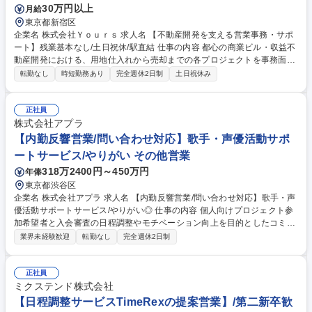
30万円以上
月給
東京都新宿区
企業名 株式会社Ｙｏｕｒｓ 求人名 【不動産開発を支える営業事務・サポ
ート】残業基本なし/土日祝休/駅直結 仕事の内容 都心の商業ビル・収益不
動産開発における、用地仕入れから売却までの各プロジェクトを事務面か
らサポートしていただきます。単なるデータ入力にとどまらず、複数プロ
転勤なし
時短勤務あり
完全週休2日制
土日祝休み
ジェクトを円滑に進めるためのポジションです。 ■物件情報・案件管理■
営業・用地仕入れ担当者のサポート ■契約・決済業務のサポート■開発・
建設プロジェクトの事務管理 ■一般営業事務 ※業務内容の変更の範囲：当
正社員
社業務全般 ※補足内容は、「その他労働条件の備考」をご確認ください。
株式会社アプラ
募集職種 【不動産開発を支える営業事務・サポート】残業基本なし/土日
【内勤反響営業/問い合わせ対応】歌手・声優活動サポ
祝休/駅直結
ートサービス/やりがい その他営業
318万2400円～450万円
年俸
東京都渋谷区
企業名 株式会社アプラ 求人名 【内勤反響営業/問い合わせ対応】歌手・声
優活動サポートサービス/やりがい◎ 仕事の内容 個人向けプロジェクト参
加希望者と入会審査の日程調整やモチベーション向上を目的としたコミュ
ニケーションをとるお仕事です。多くの方に参加いただけるよう電話を中
業界未経験歓迎
転勤なし
完全週休2日制
心に寄り添った対応が必須のポジションです。 【主な業務】・電話、メー
ル、LINEを活用し、個人向けプロジェクト参加希望者と入会審査に向けた
コミュニケーション・上記活動で取得できたデータを元にした分析・リー
正社員
ドのナーチャリング プロジェクトに興味をもった（声優や音楽アーティス
ミクステンド株式会社
ト）に対して、その方がプロジェクトに参加いただき夢の実現に向けた一
【日程調整サービスTimeRexの提案営業】/第二新卒歓
歩を踏み出せるよう背中をおすやりがいのあるポジションです！ 募集職種