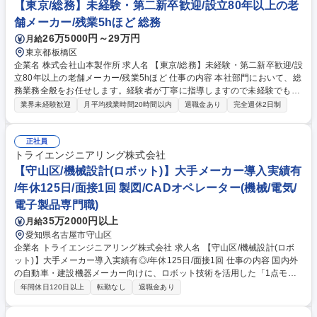
集計、予実管理、上程関連資料の管理とスケジュール調整などのアシスタ
【東京/総務】未経験・第二新卒歓迎/設立80年以上の老
ント業務■営業事務：提案資料作成、見積書作成、請求書処理、顧客問い
舗メーカー/残業5hほど 総務
合わせ対応 募集職種 【一般事務スタッフ】障がい者採用/フレックス制
26万5000円～29万円
月給
東京都板橋区
企業名 株式会社山本製作所 求人名 【東京/総務】未経験・第二新卒歓迎/設
立80年以上の老舗メーカー/残業5hほど 仕事の内容 本社部門において、総
務業務全般をお任せします。経験者が丁寧に指導しますので未経験でも安
心してご応募ください。5年後、10年後の会社の将来を背負っていただけ
業界未経験歓迎
月平均残業時間20時間以内
退職金あり
完全週休2日制
る方を求めます。 【具体的業務】 ■建物、工場装置等の帳簿・データ管理
■購入・発注、リース、修理・廃棄の手続き ■購入時・廃棄時のリスト管
理 など 将来的には「購買業務」「株主総会関連業務の補助」など、徐々
正社員
に職域を拡大していただきます。 募集職種 【東京/総務】未経験・第二新
トライエンジニアリング株式会社
卒歓迎/設立80年以上の老舗メーカー/残業5hほど
【守山区/機械設計(ロボット)】大手メーカー導入実績有
/年休125日/面接1回 製図/CADオペレーター(機械/電気/
電子製品専門職)
35万2000円以上
月給
愛知県名古屋市守山区
企業名 トライエンジニアリング株式会社 求人名 【守山区/機械設計(ロボ
ット)】大手メーカー導入実績有◎/年休125日/面接1回 仕事の内容 国内外
の自動車・建設機器メーカー向けに、ロボット技術を活用した「1点モ
ノ」のオーダーメイド生産システムの仕様検討から構想・基本・詳細設計
年間休日120日以上
転勤なし
退職金あり
まで、一連の機械設計業務をお任せします。 ■仕様検討：顧客（大手自動
車メーカー等）との仕様打ち合わせ・ニーズのヒアリング ■各種設計：設