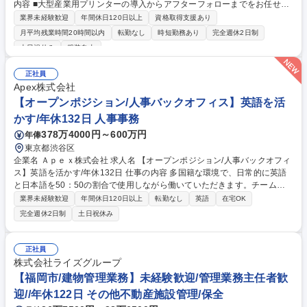
内容 ■大型産業用プリンターの導入からアフターフォローまでをお任せし
ます。入社後は製品の研修やOJTなどで徐々にスキルアップいただくので
業界未経験歓迎
年間休日120日以上
資格取得支援あり
ご安心ください。現場での知見を活かし、スキルを高める事が可能です。
月平均残業時間20時間以内
転勤なし
時短勤務あり
完全週休2日制
【詳細】■受注後の客先への設置据置、トレーニング、修繕(建設業務はな
土日祝休み
服装自由
し)■問い合わせ対応■不具合分析・資料作成等※本国とのメールやマニュ
アルの読解で英語を使用しますが、Google翻訳などを活用し、徐々に覚
正社員
えていければ問題ありません。※月に10日から15日程は顧客先に出向い
Apex株式会社
ての実務が発生します※将来的にアジア・パシフィック地域の代理店への
【オープンポジション/人事バックオフィス】英語を活
出張を含むサポートが発生します。 募集職種 【新横浜/サービスエンジニ
ア】残業15h程◎欧州シェアNo.1の産業用プリンター
かす/年休132日 人事事務
378万4000円～600万円
年俸
東京都渋谷区
企業名 Ａｐｅｘ株式会社 求人名 【オープンポジション/人事バックオフィ
ス】英語を活かす/年休132日 仕事の内容 多国籍な環境で、日常的に英語
と日本語を50：50の割合で使用しながら働いていただきます。チームワ
ークを大切にし、オープンでフラットな組織です。社内イベント（花見、
業界未経験歓迎
年間休日120日以上
転勤なし
英語
在宅OK
屋形船、クリスマスパーティー、 四半期毎のセレブレーション等）や年間
完全週休2日制
土日祝休み
休日132日など、働く時間だけでなく、プライベートな時間も充実させて
います。 【具体的な業務内容】下記のようなバックオフィス業務を選考の
中で適性を見て配属先を決定いたします。■人材育成 ■人事労務 ■採用 ■営
正社員
業サポート(データ入力/面談日程調整/候補者へのスカウト送付等） ■学生
株式会社ライズグループ
インターンの管理/育成/チームビルディング等 募集職種 【オープンポジシ
【福岡市/建物管理業務】未経験歓迎/管理業務主任者歓
ョン/人事バックオフィス】英語を活かす/年休132日
迎//年休122日 その他不動産施設管理/保全