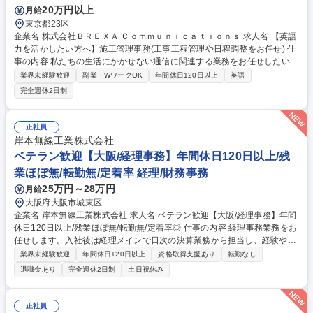
20万円以上
月給
東京都23区
企業名 株式会社ＢＲＥＸＡ Ｃｏｍｍｕｎｉｃａｔｉｏｎｓ 求人名 【英語
力を活かしたい方へ】施工管理事務(工事工程管理や日程調整をお任せ) 仕
事の内容 私たちの生活にかかせない通信に関連する業務をお任せしたい！
誰でもできるわけではない貴重な【ご経験】誰でも持っているわけではな
業界未経験歓迎
副業・WワークOK
年間休日120日以上
英語
い貴重な【スキル】だからこそ、、あなたのお話を聞かせてくれません
完全週休2日制
か？。 ≪具体的な業務内容≫ ◆移動体通信TI作業の問合せに対する対
応、調査 ◆資料作成のサポート◆Excelでのデータ管理 ◆キャリア独自の
システムへのデータ入力 ◆電話対応、メール対応 ★未来の生活をつく
正社員
る、最新技術「５G」に携わるお仕事★ 募集職種 【英語力を活かしたい方
岸本無線工業株式会社
へ】施工管理事務(工事工程管理や日程調整をお任せ)
ベテラン歓迎【大阪/経理事務】年間休日120日以上/残
業ほぼ無/転勤無/定着率 経理/財務事務
25万円～28万円
月給
大阪府大阪市城東区
企業名 岸本無線工業株式会社 求人名 ベテラン歓迎【大阪/経理事務】年間
休日120日以上/残業ほぼ無/転勤無/定着率◎ 仕事の内容 経理事務業務をお
任せします。入社後は経理メインで日次の決算業務から担当し、経験や適
性に合わせ順次任せる業務を増やしていきます。経理業務の合間に一般事
業界未経験歓迎
年間休日120日以上
資格取得支援あり
転勤なし
務も担当いただきます。残業はほぼ発生いたしません。 ＜＜経理業務＞＞
退職金あり
完全週休2日制
土日祝休み
■請求業務■会計ソフトへの入力(勘定奉行)■買掛金・売掛金管理■経費精算
(楽楽清算)■月次業務(税理士と連携)■決算業務(税理士と連携)■各種税金納
付関連業務(ダイレクト納付)■税理士とのやりとり■その他経理関連業務 ＜
正社員