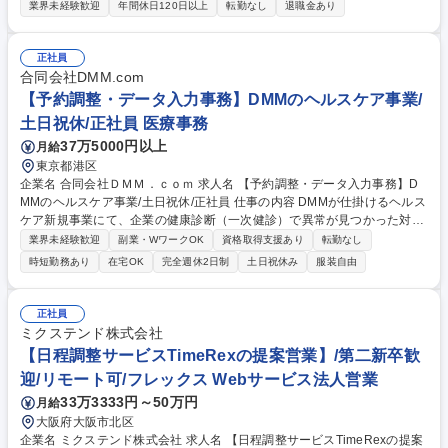
様検討から構想設計/基本設計/詳細設計までの一連の設計業務を内製化す
業界未経験歓迎
年間休日120日以上
転勤なし
退職金あり
る当社にて、機械設計をお任せします。 ■仕様検討：受注した案件に関す
る顧客との仕様の打ち合わせ ■各種設計：顧客のニーズにあった設備の構
想設計～詳細設計までの一連の業務(企画や構想/専用CADソフトでの設計
正社員
図面の作成など) ■組立/組付けを行う製造技術課や制御を行う電気技術課
合同会社DMM.com
へ引継ぎ 【使用ソフト】2DCAD：AUTOCAD/3DCAD：CATIAV5 ★先輩
【予約調整・データ入力事務】DMMのヘルスケア事業/
社員の丁寧なOJTで、未経験からでも専門スキルを身に着けられる環境で
土日祝休/正社員 医療事務
す！ 募集職種 【守山区】未経験から最先端の機械設計技術を身に着ける
37万5000円以上
月給
◎面接1回/年休125日
東京都港区
企業名 合同会社ＤＭＭ．ｃｏｍ 求人名 【予約調整・データ入力事務】D
MMのヘルスケア事業/土日祝休/正社員 仕事の内容 DMMが仕掛けるヘルス
ケア新規事業にて、企業の健康診断（一次健診）で異常が見つかった対象
者へ、詳細な検査（二次健診）の受診を促すアプローチや、受診に向けた
業界未経験歓迎
副業・WワークOK
資格取得支援あり
転勤なし
予約日程の調整、データ入力を担当します。 健康を守るため、未受診の方
時短勤務あり
在宅OK
完全週休2日制
土日祝休み
服装自由
へ電話やメールで必要性を伝え受診枠を調整する、社会貢献度の高い事務
職です。■対象者抽出：一次健診結果から対象者をリスト化■受診勧奨・調
整：未申込者へ理由をヒアリングし、受診枠の確保・日程調整や質問回答
正社員
（※医療機関との調整や請求業務はなし） ■データ入力：健診結果の回収
ミクステンド株式会社
と入力、行政提出書類の修正依頼■他部門連携：提携医療機関や社内医療
【日程調整サービスTimeRexの提案営業】/第二新卒歓
チームへの連絡案内 募集職種 【予約調整・データ入力事務】DMMのヘル
迎/リモート可/フレックス Webサービス法人営業
スケア事業/土日祝休/正社員
33万3333円～50万円
月給
大阪府大阪市北区
企業名 ミクステンド株式会社 求人名 【日程調整サービスTimeRexの提案