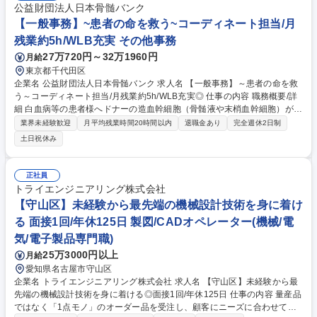
公益財団法人日本骨髄バンク
【一般事務】~患者の命を救う~コーディネート担当/月
残業約5h/WLB充実 その他事務
27万720円～32万1960円
月給
東京都千代田区
企業名 公益財団法人日本骨髄バンク 求人名 【一般事務】～患者の命を救
う～コーディネート担当/月残業約5h/WLB充実◎ 仕事の内容 職務概要/詳
細 白血病等の患者様へドナーの造血幹細胞（骨髄液や末梢血幹細胞）が移
植されるまでのプロセスを一貫して管理・サポートする社会的意義の大き
業界未経験歓迎
月平均残業時間20時間以内
退職金あり
完全週休2日制
な業務です。【詳細】 ■ドナーおよび患者様の移植実施 に向けた日程調
土日祝休み
整・進捗管理 ■医療機関や関係各所との連絡・調整業務（電話・メール
等）■各種申請書類の作成、専用システムへのデータ入力、集計作業等
【仕事の魅力】■あなたの「調整業務」が、病気と闘う患者様の「生きる
正社員
チャンス」に直結します ■営業事務やCSで培った「段取り力」が、人命救
トライエンジニアリング株式会社
助の架け橋となる誇りを持てます ■残業は月5時間程。高い貢献性を感じ
【守山区】未経験から最先端の機械設計技術を身に着け
ながら、自身の生活も大切にできる環境です 募集職種 【一般事務】～患
る 面接1回/年休125日 製図/CADオペレーター(機械/電
者の命を救う～コーディネート担当/月残業約5h/WLB充実◎
気/電子製品専門職)
25万3000円以上
月給
愛知県名古屋市守山区
企業名 トライエンジニアリング株式会社 求人名 【守山区】未経験から最
先端の機械設計技術を身に着ける◎面接1回/年休125日 仕事の内容 量産品
ではなく「1点モノ」のオーダー品を受注し、顧客にニーズに合わせて仕