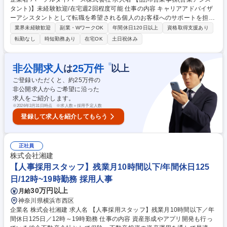
タント)】未経験歓迎/在宅週2回程度可能 仕事の内容 キャリアアドバイザ
ーアシスタントとして転職を希望される個人のお客様へのサポートを担当
いただきます。 ・各種調整業務 求職者様の応募手続きや面接日程の調
業界未経験歓迎
副業・WワークOK
年間休日120日以上
資格取得支援あり
整、面接後の感想ヒアリングなど ・推薦業務 企業様に転職希望者を推薦
転勤なし
時短勤務あり
在宅OK
土日祝休み
する際に、システムよりレジュメ・推薦文などのアップロード作業を行っ
ていただきます 募集職種 【品川/営業事務(営業アシスタント)】未経験歓
迎/在宅週2回程度可能
※
非公開求人
25
万件
は
以上
ご登録いただくと、約
25
万件の
非公開求人からご希望に沿った
求人をご紹介します。
※
2026年3月31日時点 ※求人数＝採用予定人数
登録して求人を紹介してもらう
正社員
株式会社湘建
【人事採用スタッフ】残業月10時間以下/年間休日125
日/12時~19時勤務 採用人事
30万円以上
月給
神奈川県横浜市西区
企業名 株式会社湘建 求人名 【人事採用スタッフ】残業月10時間以下／年
間休日125日／12時～19時勤務 仕事の内容 資産形成やアプリ開発も行っ