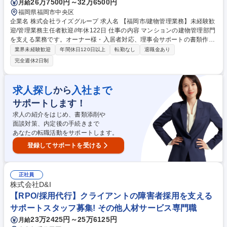
26万7500円～32万6500円
月給
福岡県福岡市中央区
企業名 株式会社ライズグループ 求人名 【福岡市/建物管理業務】未経験歓
迎/管理業務主任者歓迎//年休122日 仕事の内容 マンションの建物管理部門
を支える業務です。オーナー様・入居者対応、理事会サポートの書類作
成、管理費のデータ入力が主業務。未経験でも先輩の指導で安心して知識
業界未経験歓迎
年間休日120日以上
転勤なし
退職金あり
を身につけられます。 【具体的には・・・】オーナー様や入居者様からの
完全週休2日制
電話・メールによる問い合わせに対応し、入居中の修繕や退去後の立会・
原状回復工事の手配などを行います。また、マンションの理事会・総会で
使用する資料作成補助や日程調整といった運営サポートを担当。管理費や
求人探し
入社まで
から
修繕積立金などの入出金データ入力や請求書処理、専用システムへの情報
サポートします！
登録といった経理・データ管理も行います。※変更の範囲：変更なし 募集
職種 【福岡市/建物管理業務】未経験歓迎/管理業務主任者歓迎//年休122日
求人の紹介をはじめ、書類添削や
面談対策、内定後の手続きまで
あなたの転職活動をサポートします。
登録してサポートを受ける
正社員
株式会社D&I
【RPO/採用代行】クライアントの障害者採用を支える
サポートスタッフ募集! その他人材サービス専門職
23万2425円～25万6125円
月給