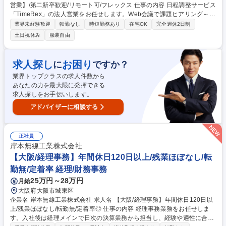
営業】/第二新卒歓迎/リモート可/フレックス 仕事の内容 日程調整サービス
「TimeRex」の法人営業をお任せします。Web会議で課題ヒアリング～提
案・導入支援まで担当。顧客との対話を通じてプロダクト改善にも関与で
業界未経験歓迎
転勤なし
時短勤務あり
在宅OK
完全週休2日制
きる、コンサルティング要素の強いポジションです。 【具体的には】We
土日祝休み
服装自由
b会議で課題ヒアリング・製品デモ・提案を中心に、メールやチャットで
活用方法提案やクロージングまで案件推進をお任せ。導入後のオンボーデ
ィング支援や利用データをもとに提案も行います。顧客の声をプロダクト
求人探し
お困り
に
ですか？
チームへ連携し、製品改善にも貢献可能です！ ★インバウンド中心の営業
業界トップクラスの求人件数から
スタイルです。 ★既存の事業開発・推進にも携わっていただきます 募集
あなたの力を最大限に発揮できる
職種 【日程調整サービスTimeRexの提案営業】/第二新卒歓迎/リモート可/
求人探しをお手伝いします。
フレックス
アドバイザーに相談する
正社員
岸本無線工業株式会社
【大阪/経理事務】年間休日120日以上/残業ほぼなし/転
勤無/定着率 経理/財務事務
25万円～28万円
月給
大阪府大阪市城東区
企業名 岸本無線工業株式会社 求人名 【大阪/経理事務】年間休日120日以
上/残業ほぼなし/転勤無/定着率◎ 仕事の内容 経理事務業務をお任せしま
す。入社後は経理メインで日次の決算業務から担当し、経験や適性に合わ