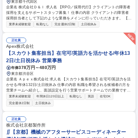
東京都千代田区
企業名 株式会社Ｄ＆Ｉ 求人名 【RPO／採用代行】クライアントの障害者
採用を支えるサポートスタッフ募集！ 仕事の内容 クライアントの障害者
採用担当者として下記のような業務をメインに行っていただきます。 【主
な業務内容例】■求人票の作成や外部求人メディア掲載対応 ■自社求人メ
業界未経験歓迎
転勤なし
完全週休2日制
土日祝休み
ディア担当や外部求人メディア担当との掲載内容の調整、打ち合わせ■応
募者とのメールや電話での連絡（合否連絡や問い合わせ受付など）■応募
者情報の一括集約（様々な応募経路から来た応募書類を一か所にまとめ
正社員
る）■選考補助（一部合否判断、選考日程調整）■会社説明会の運営サポー
Apex株式会社
ト（受付、参加者情報管理、資料送付など）■WEB会議リンク（Teamsや
【スカウト集客担当】在宅可/英語力を活かせる/年休13
Zoom）の発行■クライアントとの定期的な打ち合わせ 募集職種 【RPO／
2日/土日祝休み 営業事務
採用代行】クライアントの障害者採用を支えるサポートスタッフ募集！
378万円～480万円
年俸
東京都渋谷区
企業名 Ａｐｅｘ株式会社 求人名 【スカウト集客担当】在宅可/英語力を活
かせる/年休132日/土日祝休み 仕事の内容 転職を希望される候補者の方を
営業チームへ紹介し、面談設定を行う営業サポートチームでの業務です。
クライアント企業の採用ターゲットに合致する候補者へスカウトメールを
業界未経験歓迎
年間休日120日以上
転勤なし
英語
在宅OK
送付し、当社の人材コンサルタントとの キャリア面談を設定していただき
完全週休2日制
土日祝休み
ます。スキルや適性に応じて求人情報の作成・掲載・管理業務もお任せし
ます。■社内の人材コンサルタントから担当企業の採用ターゲットをヒア
リング■候補者のリサーチ・スカウトメール送付■候補者と人材コンサルタ
正社員
ントの面談日程調整■候補者へのフォローアップ(電話・メール)■求人サイ
株式会社京都製作所
トからの応募者対応■ 求人情報の作成・外部サイトへの掲載・管理 ■新人
∬【京都】機械のアフターサービスコーディネーター
育成・コントラクターの管理 募集職種 【スカウト集客担当】在宅可/英語