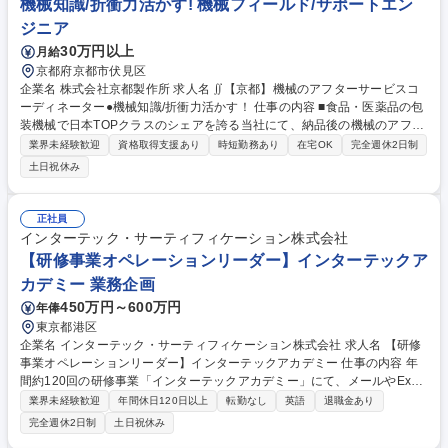
機械知識/折衝力活かす! 機械フィールド/サポートエン
力を活かせる/年休132日/土日祝休み
ジニア
30万円以上
月給
京都府京都市伏見区
企業名 株式会社京都製作所 求人名 ∬【京都】機械のアフターサービスコ
ーディネーター●機械知識/折衝力活かす！ 仕事の内容 ■食品・医薬品の包
装機械で日本TOPクラスのシェアを誇る当社にて、納品後の機械のアフタ
ーサービスに関わる代表窓口として、顧客対応/社内外の調整/事務業務を
業界未経験歓迎
資格取得支援あり
時短勤務あり
在宅OK
完全週休2日制
お任せいたします。 ■納品後の機械の改造/部品交換/メンテナンス/OH/点
土日祝休み
検等のあらゆるご依頼に対して、工事内容/要望/納期等をメール/電話にて
ヒヤリングし、関係部門に共有。■各部門のフィードバックを元に見積書/
仕様書/工事の工程表等の書類作成とお客様への回答。受注後は、社内シス
正社員
テムへの登録や出張者の日程調整など、工事完了までの顧客対応・社内調
インターテック・サーティフィケーション株式会社
整をお任せします。■お客様に長く自社製品を愛用いただく為に非常に重
【研修事業オペレーションリーダー】インターテックア
要な業務です。 募集職種 ∬【京都】機械のアフターサービスコーディネ
カデミー 業務企画
ーター●機械知識/折衝力活かす！
450万円～600万円
年俸
東京都港区
企業名 インターテック・サーティフィケーション株式会社 求人名 【研修
事業オペレーションリーダー】インターテックアカデミー 仕事の内容 年
間約120回の研修事業「インターテックアカデミー」にて、メールやExcel
中心の現行業務のデジタル化・プロセス刷新を推進。実務を担いながらシ
業界未経験歓迎
年間休日120日以上
転勤なし
英語
退職金あり
ステム要件定義や派遣社員の管理を行うプレイングリーダーです。 ■研修
完全週休2日制
土日祝休み
管理システム・HP刷新に伴う業務要件定義、運用設計、データ移行、定