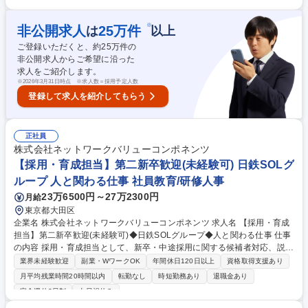
験に応じて幅広く業務を担当いただきます。 【入社後の流れ】まずは先輩
社員のOJTで採用の基礎から学びます。 【働き方】フレックス勤務を活用
し、個人の裁量でメリハリのある働き方が可能です。残業も少なくプライ
※
非公開求人
25
万件
は
以上
ベートと両立できます。 【キャリアパス】採用業務で経験を積んだ後は、
ご登録いただくと、約
25
万件の
労務や人事制度企画などへのステップアップも可能。 【やりがい】会社の
非公開求人からご希望に沿った
未来を創る人材採用を通じて、組織の成長に直接貢献できるポジションで
求人をご紹介します。
す。 募集職種 【東京/人事採用担当】第二新卒歓迎！年間休日125日・フ
※
2026年3月31日時点 ※求人数＝採用予定人数
レックス有◎
登録して求人を紹介してもらう
正社員
株式会社ネットワークバリューコンポネンツ
【採用・育成担当】第二新卒歓迎(未経験可) 日鉄SOLグ
ループ 人と関わる仕事 社員教育/研修人事
23万6500円～27万2300円
月給
東京都大田区
企業名 株式会社ネットワークバリューコンポネンツ 求人名 【採用・育成
担当】第二新卒歓迎(未経験可)◆日鉄SOLグループ◆人と関わる仕事 仕事
の内容 採用・育成担当として、新卒・中途採用に関する候補者対応、説明
会・面接運営、エージェント対応、入社後の研修・フォロー面談等を担当
業界未経験歓迎
副業・WワークOK
年間休日120日以上
資格取得支援あり
いただきます。既存メンバーと一緒に人事機能全体の強化を目指します。
月平均残業時間20時間以内
転勤なし
時短勤務あり
退職金あり
【採用業務】◆求人票作成 ◆一次面接の面接官補助/将来的な面接対応 ◆
完全週休2日制
土日祝休み
新卒採用オンライン説明会の運営 ◆面接アテンド ◆日程調整、内定処理