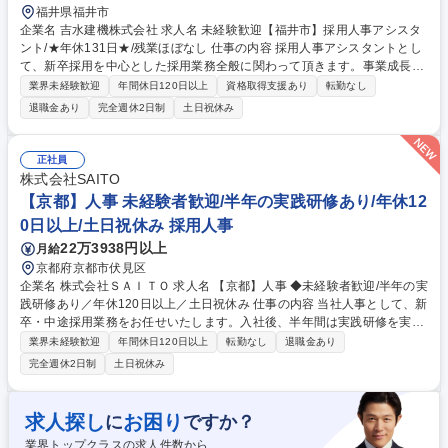
福井県福井市
企業名 吉水建機株式会社 求人名 未経験歓迎【福井市】採用人事アシスタ
ント/★年休131日★/残業ほぼなし 仕事の内容 採用人事アシスタントとし
て、新卒採用を中心とした採用業務全般に関わって頂きます。事業成長に
伴い採用体制を強化しており、将来的には採用担当として活躍いただける
業界未経験歓迎
年間休日120日以上
資格取得支援あり
転勤なし
方を募集します。 人事責任者が一から丁寧に指導しますのでご安心くださ
退職金あり
完全週休2日制
土日祝休み
い。まずは応募者対応や日程調整などのアシスタント業務からスタートし
ていただきます。◆新卒採用業務：スカウト媒体を活用した母集団形成/学
生との面談日程調整/応募者との電話、メール、SNS対応/会社説明会や就
正社員
活セミナーの企画、運営/合同企業説明会への参加/採用管理システムの運
株式会社SAITO
用※慣れてきた後は、学生との初回WEB面談や採用企画にも携わっていた
【京都】人事 未経験者歓迎/半年の実践研修あり/年休12
だきます。 募集職種 未経験歓迎【福井市】採用人事アシスタント/★年休
0日以上/土日祝休み 採用人事
131日★/残業ほぼなし
22万3938円以上
月給
京都府京都市伏見区
企業名 株式会社ＳＡＩＴＯ 求人名 【京都】人事 ◆未経験者歓迎/半年の実
践研修あり／年休120日以上／土日祝休み 仕事の内容 当社人事として、新
卒・中途採用業務をお任せいたします。入社後、半年間は実践研修を実施
いたしますので未経験の方であってもご安心ください。 【具体的な業務内
業界未経験歓迎
年間休日120日以上
転勤なし
退職金あり
容】 ■求人票の作成・管理（媒体選定、キャッチコピー作成など）■応募
完全週休2日制
土日祝休み
者対応（メール・電話対応、日程調整）■面接の実施・同席（一次面接官
や、役員面接の調整）■募集広報活動（会社説明会の企画・運営、SNS運
用など）■社内調整（各部署の部長陣との打ち合わせ） 募集職種 【京都】
求人探し
お困り
に
ですか？
人事 ◆未経験者歓迎/半年の実践研修あり／年休120日以上／土日祝休み
業界トップクラスの求人件数から