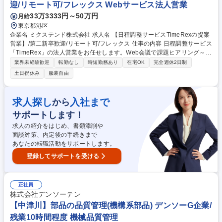
迎/リモート可/フレックス Webサービス法人営業
【内勤反響営業/問い合わせ対応】歌手・声優活動サポートサービス/やり
33万3333円～50万円
月給
がい◎
東京都港区
企業名 ミクステンド株式会社 求人名 【日程調整サービスTimeRexの提案
営業】/第二新卒歓迎/リモート可/フレックス 仕事の内容 日程調整サービス
「TimeRex」の法人営業をお任せします。Web会議で課題ヒアリング～提
案・導入支援まで担当。顧客との対話を通じてプロダクト改善にも関与で
業界未経験歓迎
転勤なし
時短勤務あり
在宅OK
完全週休2日制
きる、コンサルティング要素の強いポジションです。 【具体的には】We
土日祝休み
服装自由
b会議で課題ヒアリング・製品デモ・提案を中心に、メールやチャットで
活用方法提案やクロージングまで案件推進をお任せ。導入後のオンボーデ
ィング支援や利用データをもとに提案も行います。顧客の声をプロダクト
求人探し
入社まで
から
チームへ連携し、製品改善にも貢献可能です！ ★インバウンド中心の営業
サポートします！
スタイルです。 ★既存の事業開発・推進にも携わっていただきます。 募
集職種 【日程調整サービスTimeRexの提案営業】/第二新卒歓迎/リモート
求人の紹介をはじめ、書類添削や
可/フレックス
面談対策、内定後の手続きまで
あなたの転職活動をサポートします。
登録してサポートを受ける
正社員
株式会社デンソーテン
【中津川】部品の品質管理(機構系部品) デンソーG企業/
残業10時間程度 機械品質管理