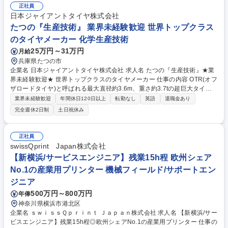
正社員
日本ジャイアントタイヤ株式会社
たつの『生産技術』 業界未経験歓迎 世界トップクラス
のタイヤメーカー 化学生産技術
25万円～31万円
月給
兵庫県たつの市
企業名 日本ジャイアントタイヤ株式会社 求人名 たつの『生産技術』★業
界未経験歓迎★ 世界トップクラスのタイヤメーカー 仕事の内容 OTR(オフ
ザロードタイヤ)と呼ばれる最大直径約3.6m、重さ約3.7tの超巨大タイヤ
を製造している工場にて新製品生産のための検討から既存製品の仕様変
業界未経験歓迎
年間休日120日以上
転勤なし
英語
退職金あり
更、スペックの維持等の製品の品質に関わる業務に広く携わります 【新製
完全週休2日制
土日祝休み
品の生産化/既存製品の仕様変更/限定生産業務】親会社から送られてきた
仕様書や配合、工程管理の変更要求に対して工場にあわせたスペックに展
開、試作を行います。また、既存のスペックや工程の見直しを行い、工程
正社員
の品質改善・コスト・スクラップ・不具合削減のための改善活動も行いま
swissQprint Japan株式会社
す。タイヤ用のゴムのレシピや工程の加工条件(ゴムを練る、部品を作
【新横浜/サービスエンジニア】残業15h程 欧州シェア
る、釜で焼く等)の維持管理業務も発生します。 募集職種 たつの『生産技
No.1の産業用プリンター 機械フィールド/サポートエン
術』★業界未経験歓迎★ 世界トップクラスのタイヤメーカー
ジニア
500万円～800万円
年俸
神奈川県横浜市港北区
企業名 ｓｗｉｓｓＱｐｒｉｎｔ Ｊａｐａｎ株式会社 求人名 【新横浜/サー
ビスエンジニア】残業15h程◎欧州シェアNo.1の産業用プリンター 仕事の