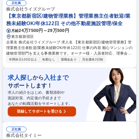
備の企画、構想設計から、専用CAD（CATIA V5、AutoCAD）を使用した
正社員
詳細設計・図面作成 ■社内引継ぎ：組立・組付けを行う製造技術課や、制
株式会社ライズグループ
御を担当する電気技術課へのスムーズな設計データの引継ぎ 【使用ソフ
【東京都新宿区/建物管理業務】管理業務主任者歓迎/業
ト】3DCAD：CATIA V5 ／ 2DCAD：AutoCAD 【業務内容の変更範囲】
務未経験OK/年休122日 その他不動産施設管理/保全
当社業務全般 募集職種 【守山区/機械設計(ロボット)】大手メーカー導入
24万7500円～29万500円
月給
実績有◎/年休125日/面接1回
東京都新宿区
企業名 株式会社ライズグループ 求人名 【東京都新宿区/建物管理業務】管
理業務主任者歓迎/業務未経験OK/年休122日 仕事の内容 都心マンションの
建物管理部門を支える事務業務です。オーナー様・入居者対応、理事会サ
ポートの書類作成、管理費のデータ入力が主業務。未経験でも先輩の指導
年間休日120日以上
転勤なし
退職金あり
完全週休2日制
で安心して知識を身につけられます。 【具体的には・・・】 オーナー様
や入居者様からの電話・メールによる問い合わせに対応し、担当者への正
確な情報伝達を行います。マンションの理事会・総会で使用する資料作成
求人探し
入社まで
から
補助や日程調整といった運営サポートを担当。管理費や修繕積立金などの
サポートします！
入出金データ入力や請求書処理、専用システムへの情報登録といった経
理・データ管理も行います。※変更の範囲：変更なし 募集職種 【東京都
求人の紹介をはじめ、書類添削や
新宿区/建物管理業務】管理業務主任者歓迎/業務未経験OK/年休122日
面談対策、内定後の手続きまで
あなたの転職活動をサポートします。
登録してサポートを受ける
正社員
株式会社タイミー