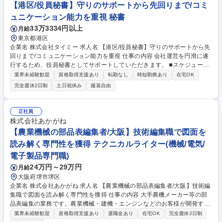
【港区/役員秘書】守りのサポートから先回りまで/コミ
ュニケーション能力を重視 秘書
33万3334円以上
月給
東京都港区
企業名 株式会社タイミー 求人名 【港区/役員秘書】守りのサポートから先
回りまで/コミュニケーション能力を重視 仕事の内容 会社運営を円滑に遂
行するため、役員秘書としてサポートしていただきます。 ■スケジュール
管理《役員スケジュール調整と管理/会議室の予約等》■登壇資料等の作成
業界未経験歓迎
資格取得支援あり
転勤なし
時短勤務あり
在宅OK
《登壇資料の作成》■名刺発注、メール、来客者対応社内《外関係者との
完全週休2日制
土日祝休み
服装自由
連絡、日程調整》■出張手配《役員の出張手配(各種申請、航空券、宿泊
先、交通手段など)》■役員外出時の社用車運行業務 《移動時間、移動場所
の確認/ドライバーとの連携》■会食場所、手土産手配《会食場所の選定/手
正社員
土産の購入》■経費の管理と申請 募集職種 【港区/役員秘書】守りのサポ
株式会社あかがね
ートから先回りまで/コミュニケーション能力を重視
【農業機械の部品表編集者/大阪】技術編集職で図面を
読み解く専門性を獲得 テクニカルライター(機械/電気/
電子製品専門職)
24万円～29万円
月給
大阪府堺市堺区
企業名 株式会社あかがね 求人名 【農業機械の部品表編集者/大阪】技術編
集職で図面を読み解く専門性を獲得 仕事の内容 大手農機メーカー等の部
品表編集の業務です。農業機械・建機・エンジンなどのお客様が開発する
機械の部品表を作成します。 お客様へのヒアリング、取材、日程調整など
業界未経験歓迎
資格取得支援あり
退職金あり
在宅OK
完全週休2日制
の前工程から原稿作成、編集、印刷、納品に至るまですべての工程に携わ