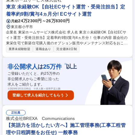
東栄ホームサービス株式会社
た例もあり、多彩な経験が積める環境です。自ら考えてスケジュールを立
東京 未経験OK【自社ECサイト運営・受発注担当】定
てて行動できます！ 募集職種 【大阪】人材研修運営のアシスタント業務/
着率約9割/賞与4ヵ月分! ECサイト運営
未経験可◎/出社×リモートでの勤務
24万2300円～26万8300円
月給
東京都小平市
企業名 東栄ホームサービス株式会社 求人名 東京☆未経験OK【自社ECサ
イト運営・受発注担当】定着率約9割/賞与4ヵ月分！ 仕事の内容 親会社の
東栄住宅で新築住宅購入後のオプション販売やメンテナンス対応をおこな
う当社の東京事業所にて、顧客満足度向上のため、ECサイト運営を支え
業界未経験歓迎
退職金あり
完全週休2日制
る顧客対応・業者手配対応をお任せします。 【詳細】自社ECサイトでオ
プション商品をご注文いただいたお客様への対応、及び配送・工事・設置
などの協力業者や当社営業職との調整業務を担います。 ■受発注業務■電
※
非公開求人
25
万件
は
以上
話、メールによる顧客対応■商品に関する問い合わせ対応■注文内容や納期
ご登録いただくと、約
25
万件の
の確認、連絡■配送業者や施工業者への手配、日程調整■ECサイト内の商
非公開求人からご希望に沿った
品情報管理 募集職種 東京☆未経験OK【自社ECサイト運営・受発注担
求人をご紹介します。
当】定着率約9割/賞与4ヵ月分！
※
2026年3月31日時点 ※求人数＝採用予定人数
登録して求人を紹介してもらう
正社員
株式会社BREXA Communications
【英語力を活かしたい方へ】施工管理事務(工事工程管
理や日程調整をお任せ) 一般事務