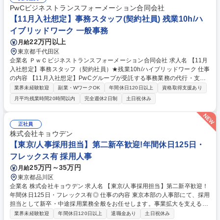
のグラフの貼り付けなど【日程調整】打ち合わせ・ヒアリング日程の調整
PwCビジネストランスフォーメーション合同会社
【経費処理】事業運営に係る経費処理、確定検査など【その他関連する事
【11月入社想定】事務スタッフ(契約社員) 残業10h/ハ
務業務】議事録作成、資料のファイリング、フォルダ整理など 募集職種
イブリッドワーク 一般事務
【12月入社想定】事務スタッフ（契約社員）★残業10h/ハイブリッドワー
ク
22万円以上
月給
東京都千代田区
企業名 ＰｗＣビジネストランスフォーメーション合同会社 求人名 【11月
入社想定】事務スタッフ（契約社員）★残業10h/ハイブリッドワーク 仕事
の内容 【11月入社想定】PwCグループが受託する事務業務の代行・支援
を行う当社にて、大手クライアントを中心とした事務業務をお任せしま
業界未経験歓迎
副業・WワークOK
年間休日120日以上
資格取得支援あり
す。ご希望に応じて専門性を身に着け、キャリアアップすることが可能で
月平均残業時間20時間以内
完全週休2日制
土日祝休み
す。 【電話/メール連絡業務】事業関係者(省庁/地域金融機関/自治体など)
からの質問一次受け、個別連絡対応、返信、資料配布など【調査の集計・
グラフ作成】Excelでの調査の結果集計(単純/クロス)/グラフ作成/PPT等へ
正社員
のグラフの貼り付けなど【日程調整】打ち合わせ・ヒアリング日程の調整
株式会社キョウデン
【経費処理】事業運営に係る経費処理、確定検査など【その他関連する事
【東京/人事採用担当】第二新卒歓迎!年間休日125日・
務業務】議事録作成、資料のファイリング、フォルダ整理など 募集職種
フレックス有 採用人事
【11月入社想定】事務スタッフ（契約社員）★残業10h/ハイブリッドワー
ク
25万円～35万円
月給
東京都品川区
企業名 株式会社キョウデン 求人名 【東京/人事採用担当】第二新卒歓迎！
年間休日125日・フレックス有◎ 仕事の内容 東京本部の人事部にて、採用
担当として新卒・中途採用業務全般をお任せします。事業拡大を支えるコ
ア人材の獲得に向け、母集団形成から面接調整、内定者フォローまで、経
業界未経験歓迎
年間休日120日以上
退職金あり
土日祝休み