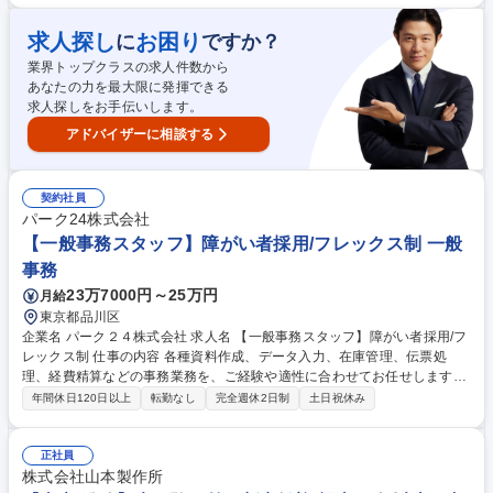
のアイシンを支えるトランスアクスル製品やインド等の日程旗振りを期待
しています。 募集職種 R01【生産管理】■パワートレイン領域の日程立
求人探し
お困り
に
ですか？
案・生準管理（安城市）
業界トップクラスの求人件数から
あなたの力を最大限に発揮できる
求人探しをお手伝いします。
アドバイザーに相談する
契約社員
パーク24株式会社
【一般事務スタッフ】障がい者採用/フレックス制 一般
事務
23万7000円～25万円
月給
東京都品川区
企業名 パーク２４株式会社 求人名 【一般事務スタッフ】障がい者採用/フ
レックス制 仕事の内容 各種資料作成、データ入力、在庫管理、伝票処
理、経費精算などの事務業務を、ご経験や適性に合わせてお任せします。
障がい特性に配慮した柔軟な働き方が可能で、ワークライフバランスを重
年間休日120日以上
転勤なし
完全週休2日制
土日祝休み
視した環境です。 【部署別業務例】■人事：採用日程調整、請求書対応、
評価資料作成準備、勤怠管理とレポーティング■総務：社内便等の郵便物
管理、社有車等の車両管理、ファシリティ等の設備管理事務■経理：経費
正社員
精算、伝票処理、社内システムへの連携と計上処理■経営企画：月次数値
株式会社山本製作所