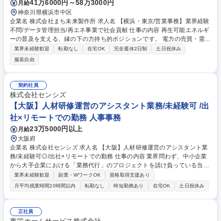
41万6000円～58万3000円
月給
神奈川県横浜市中区
企業名 株式会社まち未来製作所 求人名 【横浜・東京/営業事務】業界経験
不問/データ管理担当/再エネ事業で社会貢献 仕事の内容 再生可能エネルギ
ーの普及を支える、縁の下の力持ち的ポジションです。 電力の売買・需給
管理に関わるデータ集計・管理業務を中心に、営業チームや取引先との調
業界未経験歓迎
転勤なし
在宅OK
完全週休2日制
土日祝休み
整業務をお任せします。 電力業界の知識は入社後に習得できる環境が整っ
服装自由
ていますので、事務・データ処理が得意な方であれば業界未経験でもご活
躍いただけます。 【具体的には】■電力取引に関するデータ集計・管理
（Excel中心）■取引先・社内関係者との日程調整・メール対応■請求書・
契約社員
積算データの作成・確認■需給管理業務のサポート（マニュアルあり、OJ
株式会社センシズ
Tで習得）■業務フローの改善・効率化への提案 募集職種 【横浜・東京/営
【大阪】人材研修運営のアシスタント業務/未経験可 /出
業事務】業界経験不問/データ管理担当/再エネ事業で社会貢献
社×リモートでの勤務 人事事務
23万5000円以上
月給
大阪府
企業名 株式会社センシズ 求人名 【大阪】人材研修運営のアシスタント業
務/未経験可◎/出社×リモートでの勤務 仕事の内容 業界問わず、中小企業
から大手企業における「業務代行」のプロジェクトを請け負っている当社
で、研修運営アシスタントのお仕事をお任せいたします。※携わるプロジ
業界未経験歓迎
副業・WワークOK
資格取得支援あり
ェクトに応じて業務内容変更の可能性あり ＜業務内容＞■対面研修および
月平均残業時間20時間以内
転勤なし
時短勤務あり
在宅OK
土日祝休み
オンライン研修への立ち会い（参加人数10～500名など多岐にわたりま
す） ■研修にかかわる日程調整、メール対応、受付業務全般 ■研修の規模
に応じた複数スタッフとの業務分担と連携 ■JOB制度に基づく社内業務
正社員
（採用や事務業務など）への立候補・参画 ※入社半年で採用業務を任され