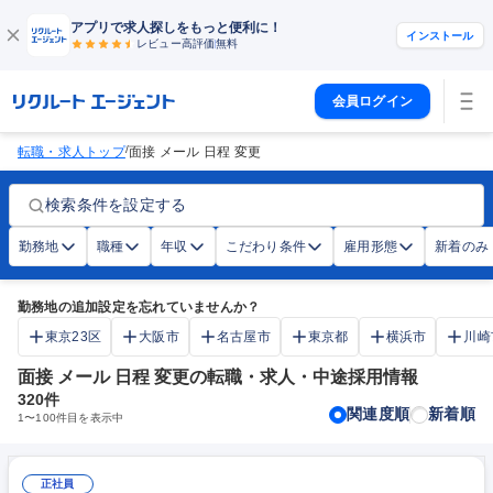
アプリで求人探しをもっと便利に！
インストール
レビュー高評価
無料
会員ログイン
/
転職・求人トップ
面接 メール 日程 変更
検索条件を設定する
勤務地
職種
年収
こだわり条件
雇用形態
新着のみ
勤務地の追加設定を忘れていませんか？
東京23区
大阪市
名古屋市
東京都
横浜市
川崎
面接 メール 日程 変更の転職・求人・中途採用情報
320
件
関連度順
新着順
1
〜
100
件目を表示中
正社員