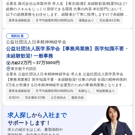
企業名 株式会社山本製作所 求人名 【東京/総務】未経験歓迎/残業5hほど/
総務のスキルをじっくり習得できる環境 仕事の内容 本社部門において、
以下の総務業務をお任せします。経験者が丁寧に指導しますので未経験で
も安心してご応募ください。5年後、10年後の会社の将来を背負っていた
業界未経験歓迎
月平均残業時間20時間以内
退職金あり
完全週休2日制
だける方を求めます。 【具体的業務】 ■建物、工場装置等の帳簿・データ
管理 ■購入・発注、リース、修理・廃棄の手続き ■購入時・廃棄時のリス
ト管理 など 将来的には「購買業務」「株主総会関連業務の補助」など、
契約社員
徐々に職域を拡大していただきます。 募集職種 【東京/総務】未経験歓迎/
公益社団法人日本精神神経学会
残業5hほど/総務のスキルをじっくり習得できる環境
公益社団法人医学系学会【事務局業務】医学知識不要・
未経験歓迎! 一般事務
22万円～37万5000円
月給
東京都千代田区
企業名 公益社団法人日本精神神経学会 求人名 公益社団法人医学系学会
【事務局業務】医学知識不要・未経験歓迎! 仕事の内容 全国の精神科医約
2万名が所属する日本精神神経学会運営のための事務局業務となります。
具体的には以下のような業務です。（目安：システム業務2割・事務業務8
業界未経験歓迎
月平均残業時間20時間以内
転勤なし
時短勤務あり
割程度） 【システム関連】■社内ネットワーク運用 ■PC入れ替え■社内IT
在宅OK
完全週休2日制
土日祝休み
服装自由
ヘルプデスク■セキュリティ関連対応■新規IT分野の探索、新システムの導
入提案等※基本的には業者へ委託しております。社内での一時対応と業者
の窓口などのイメージです。 【事務関連】■専門医制度の運営（研修管
求人探し
入社まで
から
理、認定試験、研修施設認定、更新等に関する事務）■会議運営（日程調
サポートします！
整、議題・ 資料取りまとめ、議事録作成等）■会員向け研修会等の企画運
営■会員からの電話、メール対応 募集職種 公益社団法人医学系学会【事務
求人の紹介をはじめ、書類添削や
局業務】医学知識不要・未経験歓迎!