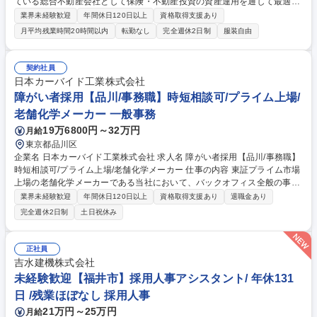
ている総合不動産会社として保険・不動産投資の資産運用を通して最適な
ライフプランを提供する当社にて、会社のこれからを一緒に作っていただ
業界未経験歓迎
年間休日120日以上
資格取得支援あり
ける人事採用担当を募集します！ 【詳細】■応募者対応（メール・電話対
月平均残業時間20時間以内
転勤なし
完全週休2日制
服装自由
応）、面接日程の調整 ■会社説明会の運営 ■求人媒体の管理、求人原稿の
作成 ■エージェント対応 ■内定者フォロー ■入社手続き 等 募集職種 【人
事採用スタッフ】残業月10時間以下／年間休日125日／12時～19時勤務
契約社員
日本カーバイド工業株式会社
障がい者採用【品川/事務職】時短相談可/プライム上場/
老舗化学メーカー 一般事務
19万6800円～32万円
月給
東京都品川区
企業名 日本カーバイド工業株式会社 求人名 障がい者採用【品川/事務職】
時短相談可/プライム上場/老舗化学メーカー 仕事の内容 東証プライム市場
上場の老舗化学メーカーである当社において、バックオフィス全般の事務
サポートをお任せします。 ～障がい者手帳をお持ちの方の求人となります
業界未経験歓迎
年間休日120日以上
資格取得支援あり
退職金あり
～ 【業務詳細】データ入力・管理：人事・顧客データ入力、整合性チェッ
完全週休2日制
土日祝休み
ク、レポート集計 文書管理・庶務：契約書・応募書類の管理、備品管理、
郵便物対応、発注業務 運営サポート：説明会・研修の日程調整、会場手
配、当日受付・誘導 資料作成・広報：マニュアル更新、社内資料作成、H
正社員
P・求人サイト更新 問い合わせ対応：電話・メール対応、面接日程調整、
吉水建機株式会社
上長への報告相談 その他付随業務全般 募集職種 障がい者採用【品川/事務
未経験歓迎【福井市】採用人事アシスタント/ 年休131
職】時短相談可/プライム上場/老舗化学メーカー
日 /残業ほぼなし 採用人事
21万円～25万円
月給