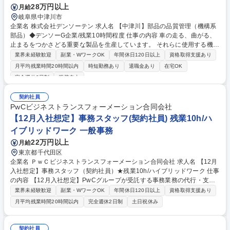
28万円以上
月給
岐阜県中津川市
企業名 株式会社デンソーテン 求人名 【中津川】部品の品質管理（機構系
部品）◆デンソーG企業/残業10時間程度 仕事の内容 車の走る、曲がる、
止まるをつかさどる重要な製品を生産しています。 それらに使用する機構
部品(樹脂、プレス、ダイカストなど)の品質管理業務をご担当いただきま
業界未経験歓迎
副業・WワークOK
年間休日120日以上
資格取得支援あり
す。 【機構部品の品質改善、生産準備、初品検査】 ■品質改善：工程内で
月平均残業時間20時間以内
時短勤務あり
退職金あり
在宅OK
発生した部品不具合の暫定処置、取引先への原因調査、対策の依頼、支援
完全週休2日制
服装自由
■生産準備：新規部品の生産準備業務(取引先の支援、品質保証内容の要求
とその対応、検査基準取交し、日程管理、初品検査、受入検査準備など)
契約社員
現場がある為、基本毎日出社して頂きますが、状況により月数回のテレワ
PwCビジネストランスフォーメーション合同会社
ークも可能。 募集職種 【中津川】部品の品質管理（機構系部品）◆デン
【12月入社想定】事務スタッフ(契約社員) 残業10h/ハ
ソーG企業/残業10時間程度
イブリッドワーク 一般事務
22万円以上
月給
東京都千代田区
企業名 ＰｗＣビジネストランスフォーメーション合同会社 求人名 【12月
入社想定】事務スタッフ（契約社員）★残業10h/ハイブリッドワーク 仕事
の内容 【12月入社想定】PwCグループが受託する事務業務の代行・支援
を行う当社にて、大手クライアントを中心とした事務業務をお任せしま
業界未経験歓迎
副業・WワークOK
年間休日120日以上
資格取得支援あり
す。ご希望に応じて専門性を身に着け、キャリアアップすることが可能で
月平均残業時間20時間以内
完全週休2日制
土日祝休み
す。 【電話/メール連絡業務】事業関係者(省庁/地域金融機関/自治体など)
からの質問一次受け、個別連絡対応、返信、資料配布など【調査の集計・
グラフ作成】Excelでの調査の結果集計(単純/クロス)/グラフ作成/PPT等へ
契約社員