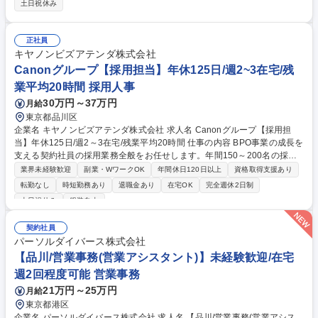
土日祝休み
ります。お客様への新規の資料・サービス提案や業務改善、などのクリエ
イティブな仕事も関わるチャンスがあります。【具体的には】■機械図面
や3Dデータなどの技術資料を元に、部品表の編集や組付けイラストを作
正社員
成■メール対応、電話対応、打ち合わせ、相談事や課題のヒアリング■マネ
キヤノンビズアテンダ株式会社
ジメント・提案活動等 募集職種 【農業機械の部品表編集者/大阪】技術編
Canonグループ【採用担当】年休125日/週2~3在宅/残
集職で図面を読み解く専門性を獲得
業平均20時間 採用人事
30万円～37万円
月給
東京都品川区
企業名 キヤノンビズアテンダ株式会社 求人名 Canonグループ【採用担
当】年休125日/週2～3在宅/残業平均20時間 仕事の内容 BPO事業の成長を
支える契約社員の採用業務全般をお任せします。年間150～200名の採用
を目標に、母集団形成から面接設定、内定フォローまで一連のプロセスを
業界未経験歓迎
副業・WワークOK
年間休日120日以上
資格取得支援あり
スピード感を持って推進していただきます。 【詳細】●求人情報の精査、
転勤なし
時短勤務あり
退職金あり
在宅OK
完全週休2日制
情報掲載、スカウトメール配信●採用対象は契約社員がメインとなりま
土日祝休み
服装自由
す。●採用支援業務(応募者対応、書類選考とりまとめ、面接日程調整、面
接当日のアテンド)※面接は事業部門の営業が実施。●スタッフ登録者への
契約社員
案件紹介、情報管理(削除等のメンテナンス含む)●採用HPリニューアル●採
パーソルダイバース株式会社
用イベント出展 募集職種 Canonグループ【採用担当】年休125日/週2～3
【品川/営業事務(営業アシスタント)】未経験歓迎/在宅
在宅/残業平均20時間
週2回程度可能 営業事務
21万円～25万円
月給
東京都港区
企業名 パーソルダイバース株式会社 求人名 【品川/営業事務(営業アシス