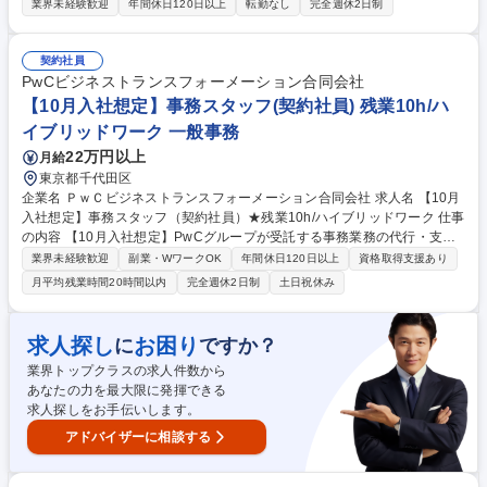
が円滑な営業ができるための予約センタースタッフを募集します。具体的
業界未経験歓迎
年間休日120日以上
転勤なし
完全週休2日制
な業務内容は下記記載します 【詳細】 ◇お客様からの宿泊・レストラン
予約対応（電話/メール）/お問い合わせ対応/システム入力 ◇宿泊者からの
お問い合わせ対応/各ホテルへの対応指示（電話/メール） 海外ゲスト比率
契約社員
が高く、英語を利用する環境です。未経験ＯＫ！デスクワークで、接客ス
PwCビジネストランスフォーメーション合同会社
キル＋語学力が同時に磨けるお仕事です 募集職種 【プライベートも充
【10月入社想定】事務スタッフ(契約社員) 残業10h/ハ
実！予約コンシェルジュ】未経験歓迎/電話-メール応対メイン
イブリッドワーク 一般事務
22万円以上
月給
東京都千代田区
企業名 ＰｗＣビジネストランスフォーメーション合同会社 求人名 【10月
入社想定】事務スタッフ（契約社員）★残業10h/ハイブリッドワーク 仕事
の内容 【10月入社想定】PwCグループが受託する事務業務の代行・支援
を行う当社にて、大手クライアントを中心とした事務業務をお任せしま
業界未経験歓迎
副業・WワークOK
年間休日120日以上
資格取得支援あり
す。ご希望に応じて専門性を身に着け、キャリアアップすることが可能で
月平均残業時間20時間以内
完全週休2日制
土日祝休み
す。 【電話/メール連絡業務】事業関係者(省庁/地域金融機関/自治体など)
からの質問一次受け、個別連絡対応、返信、資料配布など【調査の集計・
グラフ作成】Excelでの調査の結果集計(単純/クロス)/グラフ作成/PPT等へ
求人探し
お困り
に
ですか？
のグラフの貼り付けなど【日程調整】打ち合わせ・ヒアリング日程の調整
業界トップクラスの求人件数から
【経費処理】事業運営に係る経費処理、確定検査など【その他関連する事
あなたの力を最大限に発揮できる
務業務】議事録作成、資料のファイリング、フォルダ整理など 募集職種
求人探しをお手伝いします。
【10月入社想定】事務スタッフ（契約社員）★残業10h/ハイブリッドワー
ク
アドバイザーに相談する