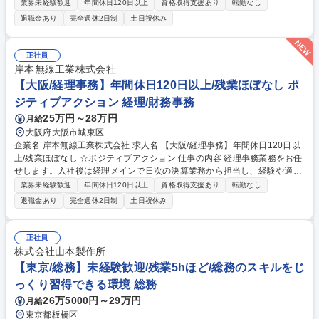
せ順次任せる業務を増やしていきます。経理業務の合間に一般事務も担当
業界未経験歓迎
年間休日120日以上
資格取得支援あり
転勤なし
いただきます。残業はほぼ発生いたしません。 ＜＜経理業務＞＞■請求業
退職金あり
完全週休2日制
土日祝休み
務■会計ソフトへの入力(勘定奉行)■買掛金・売掛金管理■経費精算(楽楽清
算)■月次業務(税理士と連携)■決算業務(税理士と連携)■各種税金納付関連
業務(ダイレクト納付)■税理士とのやりとり■その他経理関連業務 ＜＜一般
正社員
事務業務＞＞入札関係業務■名刺等の発注業務■HP管理業務■書類整理、資
岸本無線工業株式会社
料作成■電話やメール、来客対応■役員秘書業務■営業のサポート■名刺等
【大阪/経理事務】年間休日120日以上/残業ほぼなし ポ
の顧客管理■その他管理部門関連の庶務 募集職種 【大阪/経理事務】年間
ジティブアクション 経理/財務事務
休日120日以上/残業ほぼなし/転勤無/定着率◎
25万円～28万円
月給
大阪府大阪市城東区
企業名 岸本無線工業株式会社 求人名 【大阪/経理事務】年間休日120日以
上/残業ほぼなし ☆ポジティブアクション 仕事の内容 経理事務業務をお任
せします。入社後は経理メインで日次の決算業務から担当し、経験や適性
に合わせ順次任せる業務を増やしていきます。経理業務の合間に一般事務
業界未経験歓迎
年間休日120日以上
資格取得支援あり
転勤なし
も担当いただきます。残業はほぼ発生いたしません。 ＜＜経理業務＞＞■
退職金あり
完全週休2日制
土日祝休み
請求業務■会計ソフトへの入力(勘定奉行)■買掛金・売掛金管理■経費精算
(楽楽清算)■月次業務(税理士と連携)■決算業務(税理士と連携)■各種税金納
付関連業務(ダイレクト納付)■税理士とのやりとり■その他経理関連業務 ＜
正社員
＜一般事務業務＞＞入札関係業務■名刺等の発注業務■HP管理業務■書類整
株式会社山本製作所
理、資料作成■電話やメール、来客対応■役員秘書業務■営業のサポート■
【東京/総務】未経験歓迎/残業5hほど/総務のスキルをじ
名刺等の顧客管理■その他管理部門関連の庶務 募集職種 【大阪/経理事
っくり習得できる環境 総務
務】年間休日120日以上/残業ほぼなし ☆ポジティブアクション
26万5000円～29万円
月給
東京都板橋区