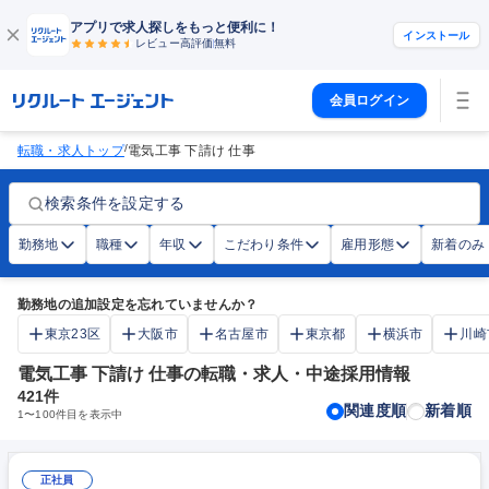
アプリで求人探しをもっと便利に！
インストール
レビュー高評価
無料
会員ログイン
/
転職・求人トップ
電気工事 下請け 仕事
検索条件を設定する
勤務地
職種
年収
こだわり条件
雇用形態
新着のみ
勤務地の追加設定を忘れていませんか？
東京23区
大阪市
名古屋市
東京都
横浜市
川崎
電気工事 下請け 仕事の転職・求人・中途採用情報
421
件
関連度順
新着順
1
〜
100
件目を表示中
正社員