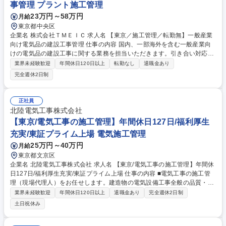
事管理 プラント施工管理
奈川/電気工事施工管理]WEB面接可/福利厚生/ＤＸ認定事業者/施工管理に
23万円～58万円
月給
特化
東京都中央区
企業名 株式会社ＴＭＥＩＣ 求人名 【東京／施工管理／転勤無】一般産業
向け電気品の建設工事管理 仕事の内容 国内、一部海外を含む一般産業向
けの電気品の建設工事に関する業務を担当いただきます。引き合い対応、
見積業務、工事基本設計、下請け発注、現地施工管理、工程管理、竣工ま
業界未経験歓迎
年間休日120日以上
転勤なし
退職金あり
での取りまとめを行います。 担当製品：TMEIC・東芝・三菱電機・その
完全週休2日制
他メーカの電気品等 顧客業界：一般産業における生産設備を有する企業と
なります。 出張：あり 期間：現場の規模によりますが、平均すると2ヶ月
～3ヶ月程度になります。現場の掛け持ちは、見積り・工事計画時点では
正社員
数件の案件を掛け持つことはありますが、現場管理においては複数案件の
北陸電気工事株式会社
掛け持ちはありません。 募集職種 【東京／施工管理／転勤無】一般産業
【東京/電気工事の施工管理】年間休日127日/福利厚生
向け電気品の建設工事管理
充実/東証プライム上場 電気施工管理
25万円～40万円
月給
東京都文京区
企業名 北陸電気工事株式会社 求人名 【東京/電気工事の施工管理】年間休
日127日/福利厚生充実/東証プライム上場 仕事の内容 ■電気工事の施工管
理（現場代理人）をお任せします。建造物の電気設備工事全般の品質・安
全・予算・工程を管理します。 《具体的には》 ・現場巡視による工事品
業界未経験歓迎
年間休日120日以上
退職金あり
完全週休2日制
質の管理、技術者や作業員などの安全管理 ・予算管理(必要経費の計算や
土日祝休み
実費の把握) ・工程管理(工事が効率的に進むように段取る) ・下請け工事
業者の手配(電気工/通信工など) ・資材置き場及び、工事用電源の確保の指