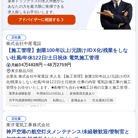
業界トップクラスの求人件数から
※残業10時間程度
あなたの力を最大限に発揮できる
求人探しをお手伝いします。
アドバイザーに相談する
正社員
株式会社中尾電設
【施工管理】創業100年以上/元請け//DX化/残業をしな
い社風/年休122日/土日祝休 電気施工管理
34万4828円～48万2759円
月給
東京都品川区
企業名 株式会社中尾電設 求人名 【施工管理】創業100年以上/元請け//DX
化/残業をしない社風/年休122日/土日祝休 仕事の内容 電気設備工事の施工
管理をお任せいたします。■各種打ち合わせ■施工計画の立案と施工管理 ■
予算管理■設計・積算業務【案件】官公庁案件は教育施設、中堅建設会社
業界未経験歓迎
年間休日120日以上
資格取得支援あり
元請け案件はRC構造のビルやマンションなど。 案件規模：受注額（3000
月平均残業時間20時間以内
転勤なし
退職金あり
完全週休2日制
～１億円）、工期（半年から1年半）の案件がメインです！地域に根差し
土日祝休み
服装自由
た活動が中心のため、長い付き合いのあるお客様が多いです。【残業削減
への取組】積極的DX化により、残業時間削減と効率化を実現していま
正社員
す。下請けの案件ではなく元請け案件のみを受注しているからです。結果
東洋電気工事株式会社
として月18hの平均残業時間を実現し、プライベートを大切にしながら働
神戸空港の航空灯火メンテナンス/未経験歓迎/管制官と
くことができる職場◎※変更の範囲：会社が定める業務 募集職種 【施工
管理】創業100年以上/元請け//DX化/残業をしない社風/年休122日/土日祝