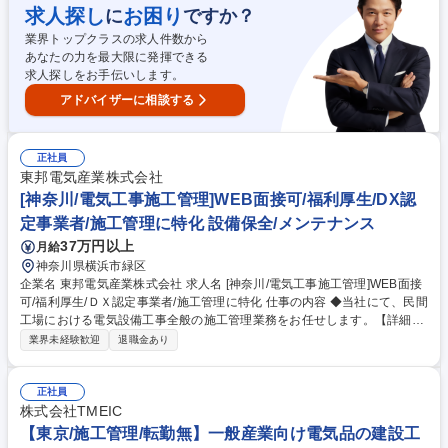
基地局設置などの通信環境整備に関わる複数案件の進捗管理がメインで
求人探し
お困り
に
ですか？
す。 【業務内容】携帯電話無線基地局の図面作成、図面チェック、下請け
業界トップクラスの求人件数から
業者との調整、若手メンバーの指導育成などを行います。デスクワーク中
あなたの力を最大限に発揮できる
心 募集職種 【携帯電話無線基地局／設計】施工管理／５００ー７５０万
求人探しをお手伝いします。
／土日祝休／転勤無
アドバイザーに相談する
正社員
東邦電気産業株式会社
[神奈川/電気工事施工管理]WEB面接可/福利厚生/DX認
定事業者/施工管理に特化 設備保全/メンテナンス
37万円以上
月給
神奈川県横浜市緑区
企業名 東邦電気産業株式会社 求人名 [神奈川/電気工事施工管理]WEB面接
可/福利厚生/ＤＸ認定事業者/施工管理に特化 仕事の内容 ◆当社にて、民間
工場における電気設備工事全般の施工管理業務をお任せします。【詳細】
■工事全体の工程管理、労務管理、予算管理、原価管理■自主検査、官庁検
業界未経験歓迎
退職金あり
査、施主検査、試運転対応 ■引渡し、各設備の説明、完成後のメンテナン
ス■お客様担当者との調整 ※手元業務はすべて外注しているため、施工管
理に特化しております ※すべてお客様からの直接受注案件です。（ゼネコ
正社員
ン、サブコンの下請けなし）※工場内の工事が多いため、クリーンで、安
株式会社TMEIC
全な環境での仕事です。※工事案件ごとに場所を移ることなく、基本的に
【東京/施工管理/転勤無】一般産業向け電気品の建設工
は弊社営業所にほど近い顧客施設に日々通っての仕事です。 募集職種 [神