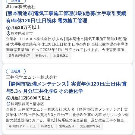
ン、老人ホーム、工場、テナントビル、オフィスビル、ホテルなどの電気
正社員
設備工事に関する書類業務全般を行い、現場の施工管理担当者をサポート
JUcan株式会社
する重要な役割を担います。 募集職種 【大阪/内勤専門職】電気施工管理
[熊本菊池市]電気工事施工管理(1級)/急募/大手取引実績
の書類・図面作成/土日休み/ワークフィット
有/年休120日/土日祝休 電気施工管理
38万円以上
月給
熊本県菊池市
企業名 ＪＵｃａｎ株式会社 求人名 [熊本菊池市]電気工事施工管理(1級)/急
募/大手取引実績有/年休120日/土日祝休 仕事の内容 当社は熊本県の半導体
関連需要増加に伴って2023年2月に設立されております。今後需要増加の
見込まれる半導体需要に備えるため、1級電気工事施工管理技士の資格を
業界未経験歓迎
転勤なし
土日祝休み
お持ちの方を募集いたします。 【具体的な業務内容】 ■スケジュール調整
■場現業務（品質・安全・工程の管理） ■清算業務（図面、現地調査によ
る見積書作成） ■設計業務(CAD操作) ■予算管理（必要経費の 計算や実費
正社員
の把握） ■工事事業者の手配（下請け業者の選定や外注手配） 募集職種
三井化学エムシー株式会社
[熊本菊池市]電気工事施工管理(1級)/急募/大手取引実績有/年休120日/土日
【静岡市/設備メンテナンス】実質年休129日/土日休/賞
祝休
与5.3ヶ月分/三井化学G その他化学
21万6800円以上
月給
静岡県静岡市清水区
企業名 三井化学エムシー株式会社 求人名 【静岡市/設備メンテナンス】実
質年休129日/土日休/賞与5.3ヶ月分/三井化学G 仕事の内容 ポリウレタン樹
脂の製造設備における、電気計装系統の保全業務、及び改造工事を担当し
ていただきます。当社の商材は生活必需品（食品パッケージなど）に使わ
年間休日120日以上
転勤なし
退職金あり
完全週休2日制
れるため、人の生活を裏で支えるやりがいがあります。 ■製造部より設備