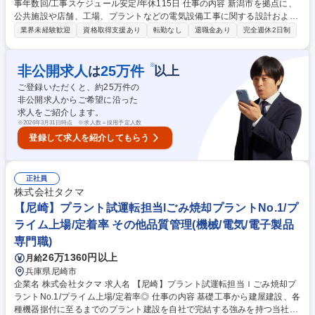
事年数回/工事スケジュール安定/年休115日 仕事の内容 新潟市を拠点に、
公共施設や店舗、工場、プラントなどの電気設備工事に関する設計および
施工管理業務をお任せします。固定取引先を中心とした元請け案件が多
業界未経験歓迎
資格取得支援あり
転勤なし
退職金あり
完全週休2日制
く、安定した環境で業務に取り組めます。 【具体的には】・主な受注先か
らの（ゼネコン、ハウスメーカー、設備メーカーなど）電気工事（店舗、
工場、公共工事、施設など）をお任せします。メンテナンスや改修工事の
※
非公開求人
25
万件
は
以上
比率が高いです。 ・公共工事の設備、照明設置工事なども行っています。
ご登録いただくと、約
25
万件の
・電気工事に関する設計（ソフトJwCAD）、積算業務を行って頂きま
非公開求人からご希望に沿った
す。 ※設計・見積業務は殆ど事務所内で行いますが、現地確認や現場職人
求人をご紹介します。
との打ち合わせ等での外出もあります。 募集職種 新潟市【電気設計施工
※
2026年3月31日時点 ※求人数＝採用予定人数
管理】夜間工事年数回/工事スケジュール安定/年休115日
登録して求人を紹介してもらう
正社員
株式会社タクマ
【尼崎】プラント試運転担当lごみ焼却プラントNo.1/プ
ライム上場/定着率 その他品質管理(機械/電気/電子製品
専門職)
26万1360円以上
月給
兵庫県尼崎市
企業名 株式会社タクマ 求人名 【尼崎】プラント試運転担当ｌごみ焼却プ
ラントNo.1/プライム上場/定着率◎ 仕事の内容 基礎工事から建屋建設、各
種機器据付に至るまでのプラント建設を自社で完結する強みを持つ当社に