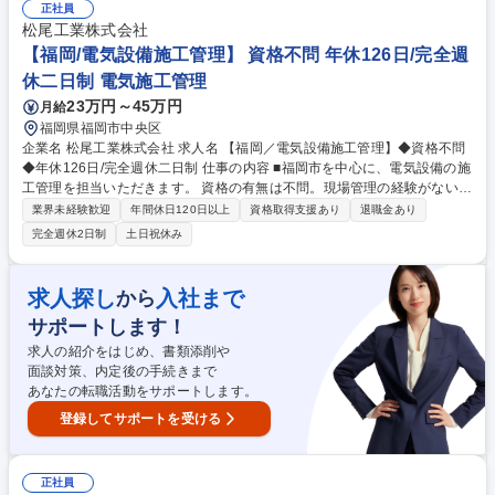
示 など 募集職種 【東京/電気工事の施工管理】年間休日127日/福利厚生充
正社員
実/東証プライム上場
松尾工業株式会社
【福岡/電気設備施工管理】 資格不問 年休126日/完全週
休二日制 電気施工管理
23万円～45万円
月給
福岡県福岡市中央区
企業名 松尾工業株式会社 求人名 【福岡／電気設備施工管理】◆資格不問
◆年休126日/完全週休二日制 仕事の内容 ■福岡市を中心に、電気設備の施
工管理を担当いただきます。 資格の有無は不問。現場管理の経験がない方
でも、現場職の経験がある方や土木建築学科を卒業された方は未経験から
業界未経験歓迎
年間休日120日以上
資格取得支援あり
退職金あり
挑戦が可能です。 《具体的には》》※出張などはなく、直行直帰の現場が
完全週休2日制
土日祝休み
多いです ・現場巡視による工事品質の管理、技術者や作業員などの安全管
理 ・予算管理(必要経費の計算や実費の把握) ・工程管理(工事が効率的に
進むように段取る) ・下請け工事業者の手配(配管工/ダクト工/電気工など)
求人探し
入社まで
から
等 募集職種 【福岡／電気設備施工管理】◆資格不問◆年休126日/完全週
サポートします！
休二日制
求人の紹介をはじめ、書類添削や
面談対策、内定後の手続きまで
あなたの転職活動をサポートします。
登録してサポートを受ける
正社員