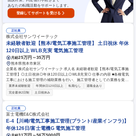
面談対策、内定後の手続きまで
あなたの転職活動をサポートします。
登録してサポートを受ける
正社員
株式会社サンワイーテック
未経験者歓迎【熊本/電気工事施工管理】 土日祝休 年休
120日以上 WLB充実 電気施工管理
25万円～35万円
月給
熊本県熊本市東区
企業名 株式会社サンワイーテック 求人名 未経験者歓迎【熊本/電気工事施
工管理】◎土日祝休◎年休120日以上◎WLB充実◎ 仕事の内容 ■各種電気
工事における施工管理の補助業務を行い、施工管理者としての業務を覚え
ていただきます。■会社全体の事業の比率は建築3：電気設備7程の割合と
業界未経験歓迎
年間休日120日以上
転勤なし
退職金あり
なっております。※管工事は電気同様に建築付帯設備工事 【具体的には】
完全週休2日制
土日祝休み
■現場巡視による工事品質の管理、技術者や作業員などの安全管理■予算管
理(必要経費の計算や実費の把握)■工程管理(工事が効率的に進むように段
取る)■下請け工事業者の手配(機械/クレーン工など)■資材置き場及び、工
正社員
事用電源の確保の指示 など ◎案件によっては、出張が発生することもご
富士電機E&C株式会社
ざいます。 募集職種 未経験者歓迎【熊本/電気工事施工管理】◎土日祝休
E-4【川崎/電気工事施工管理(プラント/産業インフラ)】
◎年休120日以上◎WLB充実◎
年休126日/富士電機G 電気施工管理
31万円～56万5000円
月給