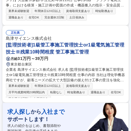
ント)】大型案件多数/手当充実/年休126日 仕事の内容 「プラント電気工
事」における積算・施工計画や図面の作成・機器搬入の指示・安全品質管
理・予算管理・工程管理・完成検査・引き渡し等の業務です。 工事内容：
業界未経験歓迎
年間休日120日以上
資格取得支援あり
時短勤務あり
超高圧～特高受変電設備工事及び産業電源工事 （電圧187/154/110/66/33/
退職金あり
在宅OK
完全週休2日制
土日祝休み
22/6.6kV、機器搬入の指示（UPS・各種盤・非常用発電機等）・配線工
事・制御システム・架台等の付随する各種工事 取扱物件：民間の工場、鉄
道、データセンター、水処理施設（浄水場・下水処理場）※元請け・下請
正社員
けどちらもあり ★日本の産業・インフラを支える大変やりがいのある仕事
島津サイエンス株式会社
内容です！ ★高い技術力・営業力により業界トップクラスの営業利益率で
[監理技術者]1級管工事施工管理技士or1級電気施工管理
す！ 募集職種 B-2【大阪/電気工事施工管理(プラント)】大型案件多数/手
技士※残業10時間程度 管工事施工管理
当充実/年休126日
31万円～39万円
月給
東京都台東区
企業名 島津サイエンス株式会社 求人名 [監理技術者]1級管工事施工管理技
士or1級電気施工管理技士※残業10時間程度 仕事の内容 当社は理化学機器
商社ですが、顧客ニーズの拡大で大型設備の据え付け工事の受注を強化す
ることになり、監理技術者を募集。顧客(製薬メーカーや研究機関等)基本
業界未経験歓迎
年間休日120日以上
資格取得支援あり
設計に参画し、仕様打ち合わせを行って頂きます。 【詳細】 ■大型の試験
月平均残業時間20時間以内
転勤なし
時短勤務あり
退職金あり
在宅OK
機や特殊機器等の基礎工事、設置、組み立て業務などの工程管理※但し、
完全週休2日制
土日祝休み
建物の改変を伴う業務は含まない ■元請けもしくは下請けとしての協力会
社管理・工程確認(現地・リモートを併用)■図面作成やレイアウトのすり合
求人探し
入社まで
から
わせなど 募集職種 [監理技術者]1級管工事施工管理技士or1級電気施工管理
技士※残業10時間程度
サポートします！
求人の紹介をはじめ、書類添削や