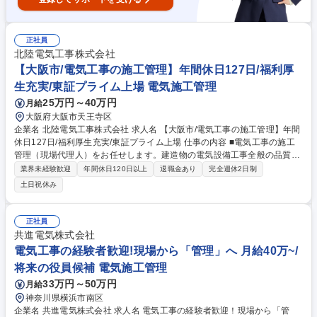
正社員
北陸電気工事株式会社
【大阪市/電気工事の施工管理】年間休日127日/福利厚
生充実/東証プライム上場 電気施工管理
25万円～40万円
月給
大阪府大阪市天王寺区
企業名 北陸電気工事株式会社 求人名 【大阪市/電気工事の施工管理】年間
休日127日/福利厚生充実/東証プライム上場 仕事の内容 ■電気工事の施工
管理（現場代理人）をお任せします。建造物の電気設備工事全般の品質・
安全・予算・工程を管理します。 《具体的には》 ・現場巡視による工事
業界未経験歓迎
年間休日120日以上
退職金あり
完全週休2日制
品質の管理、技術者や作業員などの安全管理 ・予算管理(必要経費の計算
土日祝休み
や実費の把握) ・工程管理(工事が効率的に進むように段取る) ・下請け工
事業者の手配(電気工/通信工など) ・資材置き場及び、工事用電源の確保の
指示 など 募集職種 【大阪市/電気工事の施工管理】年間休日127日/福利厚
正社員
生充実/東証プライム上場
共進電気株式会社
電気工事の経験者歓迎!現場から「管理」へ 月給40万~/
将来の役員候補 電気施工管理
33万円～50万円
月給
神奈川県横浜市南区
企業名 共進電気株式会社 求人名 電気工事の経験者歓迎！現場から「管