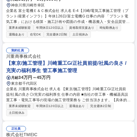
神奈川県川崎市幸区
企業名 富士電機Ｅ＆Ｃ株式会社 求人名 E-4【川崎/電気工事施工管理（プ
ラント/産業インフラ）】年休126日/富士電機G 仕事の内容 「プラント電
気工事」における積算・施工計画や図面の作成・機器搬入・安全品質管
理・予算管理・工程管理・完成検査・引き渡し等の業務です。 ■工事内
業界未経験歓迎
年間休日120日以上
資格取得支援あり
時短勤務あり
容：超高圧～特高受変電設備工事及び産業電源工事（電圧187/ 154/110/6
退職金あり
在宅OK
完全週休2日制
土日祝休み
6/33/22/6.6kV、機器搬入（UPS・各種生産設備）・プラントの生産設備
にかかわる電気工事・制御システムや架台等の付随する各種工事 ■取扱物
件：民間の工場、鉄道、データセンター、水処理施設（浄水場・下水処理
契約社員
場）※元請け・下請けどちらもあり ■顧客：富士電機・大手製造業（石
川重商事株式会社
油・鉄鋼・化学・鉄鋼・機械・半導体など）・ゼネコン・大手鉄道会社 ★
【東京/施工管理】川崎重工G/正社員前提/社風の良さ /
日本の産業・インフラを支える大変やりがいのある仕事！ 募集職種 E-4
充実の福利厚生 管工事施工管理
【川崎/電気工事施工管理（プラント/産業インフラ）】年休126日/富士電
機G
34万円～45万円
月給
東京都千代田区
企業名 川重商事株式会社 求人名 【東京/施工管理】川崎重工G/正社員前
提/社風の良さ◎/充実の福利厚生 仕事の内容 ■当社の管工事・機械器具設
置工事・電気工事等の現場の施工管理業務を ご担当頂きます。【具体的に
は】■安全管理をメイン業務とし、その他工程管理、書類作成をご担当頂
業界未経験歓迎
年間休日120日以上
退職金あり
完全週休2日制
きます。※当社では、下請け業者の選定や 工事計画等は営業が取り決めを
土日祝休み
しております。※変更範囲:当社業務全般 【例】・管工事(オフィスビル等
におけえる空調機器設置工事等）・機械 機具設置工事(工場向けのボイラ
ー、ガスタービン、業務用クレーン等) ・電気工事(オフィスビル、データ
正社員
センター等における受変電設備、非常 用発電機の設置工事等）・その他※
株式会社TMEIC