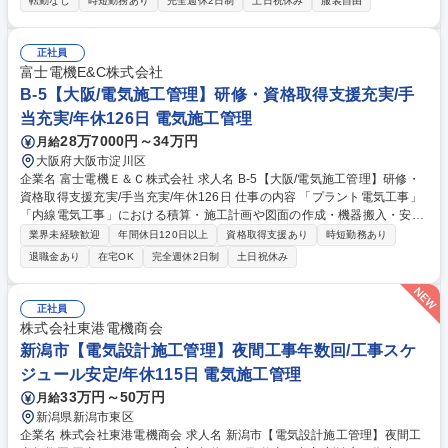
転勤なし
時短勤務あり
完全週休2日制
土日祝休み
服装自由
など、建築、土木工事を下請けにしての工事体制になります。 【業務内
容】■工事見積・内容の確認、精査（予算管理） ■工事会社との折衝（工
事管理、工程管理、安全管理） ■社内外（開発部、事業主、関係省庁・電
正社員
力会社等）との折衝 ■工事完了時の成果物確認 募集職種 【現場監督(太陽
富士電機E&C株式会社
光・蓄電池)】東大発ベンチャー/エネルギー×IT領域/夜勤無
B-5【大阪/電気施工管理】研修・資格取得支援充実/手
当充実/年休126日 電気施工管理
28万7000円～34万円
月給
大阪府大阪市淀川区
企業名 富士電機Ｅ＆Ｃ株式会社 求人名 B-5【大阪/電気施工管理】研修・
資格取得支援充実/手当充実/年休126日 仕事の内容 「プラント電気工事」
「内線電気工事」における積算・施工計画や図面の作成・機器搬入・安全
品質管理・予算管理・工程管理・完成検査・引き渡し等の業務。【プラン
業界未経験歓迎
年間休日120日以上
資格取得支援あり
時短勤務あり
ト電気工事】超高圧～特高受変電設備工事及び付随 する各種工事（電圧1
退職金あり
在宅OK
完全週休2日制
土日祝休み
87/154/110/66/33/22/6.6kV）【内線電気工事】内線電気工事一式（電圧6.
6kV以下を全て、受変電・発電・幹線・動力・電灯・弱電設備・太陽光
等） 【取扱物件】民間及び官公庁施設（工場・データセンター・複合施
正社員
設・学校・病院・ビル等）※元請け・下請けどちらもあり※建物への改変
株式会社東港電機商会
は加えない■ご経験・ご希望に応じて各部署へ配属 ■変更の範囲:当社業務
新潟市【電気設計施工管理】夜間工事年数回/工事スケ
全般 募集職種 B-5【大阪/電気施工管理】研修・資格取得支援充実/手当充
ジュール安定/年休115日 電気施工管理
実/年休126日
33万円～50万円
月給
新潟県新潟市東区
企業名 株式会社東港電機商会 求人名 新潟市【電気設計施工管理】夜間工