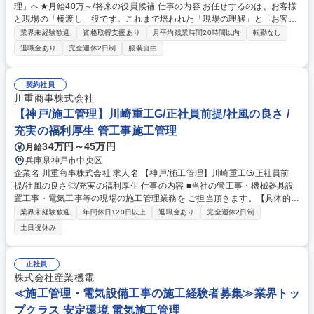
理」へ★月給40万～/将来の役員候補 仕事の内容 お任せするのは、お客様
と現場の「橋渡し」役です。これまで培われた「現場の理解」と「お客様
の要望を言葉にする力」を弊社で活かしていただきます。 ■具体的には：
業界未経験歓迎
資格取得支援あり
月平均残業時間20時間以内
転勤なし
★元請会社との打ち合わせ（無理な工期の相談や条件交渉）★現場の下
退職金あり
完全週休2日制
服装自由
見、必要な材料の手配、工程の管理★職人さんへの指示出し・調整 現場を
分かっているあなたの「この工期はキツイ」「このやり方がスムーズだ」
といった判断が頼りになるお仕事です！ 募集職種 電気工事の経験者歓
契約社員
迎！現場から「管理」へ★月給40万～/将来の役員候補
川重商事株式会社
【神戸/施工管理】川崎重工G/正社員前提/社風の良さ /
充実の福利厚生 管工事施工管理
34万円～45万円
月給
兵庫県神戸市中央区
企業名 川重商事株式会社 求人名 【神戸/施工管理】川崎重工G/正社員前
提/社風の良さ◎/充実の福利厚生 仕事の内容 ■当社の管工事・機械器具設
置工事・電気工事等の現場の施工管理業務を ご担当頂きます。【具体的に
は】■安全管理をメイン業務とし、その他工程管理、書類作成をご担当頂
業界未経験歓迎
年間休日120日以上
退職金あり
完全週休2日制
きます。※当社では、下請け業者の選定や 工事計画等は営業が取り決めを
土日祝休み
しております。※変更範囲:当社業務全般 【例】・管工事(オフィスビル等
におけえる空調機器設置工事等）・機械 機具設置工事(工場向けのボイラ
ー、ガスタービン、業務用クレーン等) ・電気工事(オフィスビル、データ
正社員
センター等における受変電設備、非常 用発電機の設置工事等）・その他※
株式会社産業機電
ご経験に応じてご担当頂きます。 募集職種 【神戸/施工管理】川崎重工G/
≪施工管理・電気設備工事の施工経験者募集≫業界トッ
正社員前提/社風の良さ◎/充実の福利厚生
プクラス 安定環境 電気施工管理