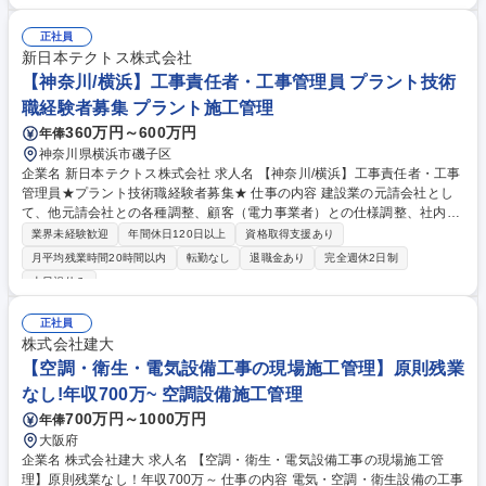
計画の策定・進捗管理:米軍規約に準拠した月次・年次のメンテナンススケ
ジュールを立案。定められた期間内に業務を完遂させるための工程管理。
正社員
■コスト・品質・コンプライアンス管理:予算内での履行と、米軍基準の品
新日本テクトス株式会社
質維持。基地内特有のルールや安全基準の遵守を監督。■技術チームの監
【神奈川/横浜】工事責任者・工事管理員 プラント技術
督・指導:現場の技術スタッフに対する適切な指揮命令を通じ、安全かつ円
職経験者募集 プラント施工管理
滑な施設運営・維持管理体制を構築。 募集職種 【沖縄】米軍基地内施設
360万円～600万円
年俸
の電気工事◆マネージャー募集◆土日休み／業績安定◎
神奈川県横浜市磯子区
企業名 新日本テクトス株式会社 求人名 【神奈川/横浜】工事責任者・工事
管理員★プラント技術職経験者募集★ 仕事の内容 建設業の元請会社とし
て、他元請会社との各種調整、顧客（電力事業者）との仕様調整、社内関
係者とのプロジェクトを進捗させるための各種調整、一次下請け各社への
業界未経験歓迎
年間休日120日以上
資格取得支援あり
指示をご担当いただきます。 実際に作業を行うわけではなく、顧客要求事
月平均残業時間20時間以内
転勤なし
退職金あり
完全週休2日制
項を明確にし、計画した予算内に求められる仕様・品質要求を達成させる
土日祝休み
よう社内外と調整し、一次下請け会社に着実に作業を実行させることが重
要となります。よって、施工スキルそのものよりも、関係者と仕事をスム
正社員
ーズに進めるための関係を構築し、仕事を進めるために解決が必要な課題
株式会社建大
を理解し、解決するまで着実に活動できることが重要となります。 募集職
【空調・衛生・電気設備工事の現場施工管理】原則残業
種 【神奈川/横浜】工事責任者・工事管理員★プラント技術職経験者募集
★
なし!年収700万~ 空調設備施工管理
700万円～1000万円
年俸
大阪府
企業名 株式会社建大 求人名 【空調・衛生・電気設備工事の現場施工管
理】原則残業なし！年収700万～ 仕事の内容 電気・空調・衛生設備の工事