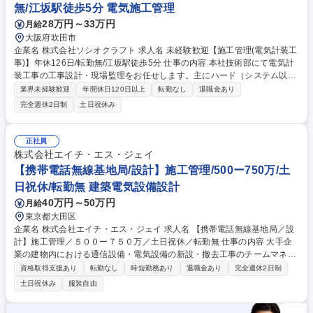
す◎ 募集職種 名古屋【店舗設備施工管理（電気・管工事・空調）】資格
無/江坂駅徒歩5分 電気施工管理
手当・福利厚生充実◎
28万円～33万円
月給
大阪府吹田市
企業名 株式会社ソシオクラフト 求人名 未経験歓迎【施工管理(電気計装工
事)】年休126日/転勤無/江坂駅徒歩5分 仕事の内容 本社技術部にて電気計
装工事の工事設計・現場監理をお任せします。主にハード（システム以
外）の管理をお任せします。独り立ちまでOJTで伴走するため、未経験か
業界未経験歓迎
年間休日120日以上
転勤なし
退職金あり
ら挑戦したい方も安心してスタートできる環境です。 【具体的な業務につ
完全週休2日制
土日祝休み
いて】 ・施工図作成、工事の客先対応 ・下請け工事業者（外注先）の手
配・連絡 ・現場監督業務 ・工程管理(工事が効率的に進むように段取る)
・予算管理(必要経費の計算や実費の把握) など 募集職種 未経験歓迎【施
正社員
工管理(電気計装工事)】年休126日/転勤無/江坂駅徒歩5分
株式会社エイチ・エス・ジェイ
【携帯電話無線基地局/設計】施工管理/500ー750万/土
日祝休/転勤無 建築電気設備設計
40万円～50万円
月給
東京都大田区
企業名 株式会社エイチ・エス・ジェイ 求人名 【携帯電話無線基地局／設
計】施工管理／５００ー７５０万／土日祝休／転勤無 仕事の内容 大手企
業の建物内における通信設備・電気設備の新設・撤去工事のチームマネジ
メントを担当。鉄道会社やデパートなどの施設内での携帯基地局設置な
資格取得支援あり
転勤なし
時短勤務あり
退職金あり
完全週休2日制
ど、複数案件の進捗管理と若手指導を通じて事業拡大に貢献します。 建物
土日祝休み
服装自由
内の通信設備・電気設備の新設・撤去工事のチームマネジメントを担当し
ていただきます。大手鉄道会社やデパートなどの施設内での携帯キャリア