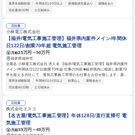
て、一般破棄物処理プラント、産業廃棄物処理プラント、水処理プラント
業界未経験歓迎
年間休日120日以上
資格取得支援あり
退職金あり
の試運転業務をお任せいたします。 引き渡し前のプラントに対して下記を
完全週休2日制
土日祝休み
実施。期間は2～6か月程度のものが多く、設計や下請け業者の方とチーム
を組んで業務を進めます。出張での勤務となりますが、出張手当や帰省費
用の支給もあり安心して働くことが出来ます。（会社規定に基づく） ●配
正社員
管、機器等が設計通りに施工されているかの確認 ●ポンプ、制御機器等の
小林電工株式会社
単独での運転状況の確認 ●プラントそのものの稼働試験、性能試験(処理能
【福井/電気工事施工管理】福井県内案件メイン/年間休
力、発電量等の確認) 募集職種 【尼崎】プラント試運転担当ｌごみ焼却プ
日122日/創業70年超 電気施工管理
ラントNo.1/プライム上場/定着率◎
25万円～50万円
月給
福井県福井市
企業名 小林電工株式会社 求人名 【福井/電気工事施工管理】福井県内案件
メイン/年間休日122日/創業70年超 仕事の内容 ■福井県内に根差し創業70
年を超える当社にて、電気工事施工管理のお仕事をお任せ致します。基本
的には福井県内の案件で出張も基本ありません。また残業月20時間以内、
業界未経験歓迎
年間休日120日以上
転勤なし
退職金あり
年間休日122日と働きやすい環境を整備。 【具体的な仕事内容】■工事発
完全週休2日制
土日祝休み
注者との打ち合わせ、現場調査■作業員の安全管理や作業の工程管理■申請
書類の作成、申請■電気工事の施工図面作成■工事の見積作業■下請け業者
の選定、工事工程の確認、翌日の作業内容の指示 等 【施工実績】学校や
正社員
ビル、道の駅等幅広い施工実績がございます。 【業務の変更の範囲】なし
株式会社エスコ
募集職種 【福井/電気工事施工管理】福井県内案件メイン/年間休日122日/
【名古屋/電気工事施工管理】年休128日/直行直帰可 電
創業70年超
気施工管理
39万円～49万円
月給