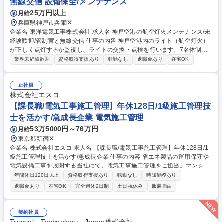
無線交信 設備保全/メンテナンス
休
25万円以上
月給
兵庫県神戸市兵庫区
企業名 東洋電気工事株式会社 求人名 神戸空港の航空灯火メンテナンス/未
経験歓迎/管制官と無線交信 仕事の内容 神戸空港内のライト（航空灯火）
が正しく点灯するか監視し、ライトの交換・点検を行います。7名体制
で、管制官と無線で連絡を取り合いながら進める「空港ならでは」の仕事
業界未経験歓迎
資格取得支援あり
転勤なし
退職金あり
在宅OK
です。※入社後は本社研修からスタート◎ 最初は先輩の横で道具の名前を
覚えるところから。本社でのITスキル学習や、資格取得のための徹底した
記述指導など、教育体制は万全です。日報を書けば上長からアドバイスが
正社員
返ってくるなど、孤独を感じさせないサポートがあります。夜勤は月2回
株式会社エスコ
程度。シフト制ですがルーティンが決まっており、体への負担も少ない環
【課長職/電気工事施工管理】年休128日/1級施工管理技
境です。 募集職種 神戸空港の航空灯火メンテナンス/未経験歓迎/管制官と
士を活かす/急成長企業 電気施工管理
無線交信
53万5000円～76万円
月給
東京都新宿区
企業名 株式会社エスコ 求人名 【課長職/電気工事施工管理】年休128日/1
級施工管理技士を活かす/急成長企業 仕事の内容 省エネ製品の運用保守や
電気設備工事を展開する当社にて、電気工事施工管理をご担当。マンショ
ンの分電盤改修やLED化工事の工程・品質・安全管理に加え、協力会社の
年間休日120日以上
資格取得支援あり
転勤なし
時短勤務あり
指導や居住者様との調整を担います。ゼネコン出 身の先輩も多く、相談し
退職金あり
在宅OK
完全週休2日制
土日祝休み
服装自由
やすい環境で専門性を発揮できます《詳細》■工程・品質・安全管理■下請
け会社への指導■居住者様との調整■全国安全パトロール■電気設備の勉強
会実施■協力会社の育成・新規開拓【魅力】現場は1～2日で完了する案件
契約社員
が中心で、効率的に業務を進められます。施工要領書に基づき後輩育成に
Trusval Technology Japan株式会社