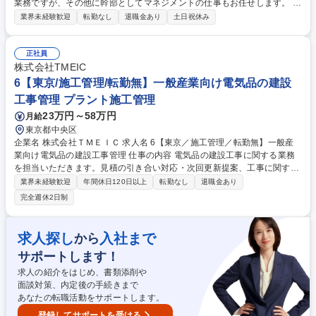
業務ですが、その他に幹部としてマネジメントの仕事もお任せします。 ※
業務内容の変更範囲：変更なし 【プレーヤー業務】■現場調査■見積作成■
業界未経験歓迎
転勤なし
退職金あり
土日祝休み
顧客との打ち合わせ、仕様確認■現場での工程管理、品質管理、安全管
理、予算管理■資材の手配■図面の確認■現場調整■引き渡し等 【マネージ
ャー業務】■チームメンバー（施工管理職）の育成・指導■工事案件の進捗
正社員
モニタリングとトラブル対応■労務管理■新人の採用やパートナー企業との
株式会社TMEIC
連携強化など施工管理職としての現場業務と顧客対応及び経営者目線での
6【東京/施工管理/転勤無】一般産業向け電気品の建設
マネジメント業務 募集職種 【江戸川区/電気施工管理】幹部候補/大手直請
工事管理 プラント施工管理
け/年俸800万～
23万円～58万円
月給
東京都中央区
企業名 株式会社ＴＭＥＩＣ 求人名 6【東京／施工管理／転勤無】一般産
業向け電気品の建設工事管理 仕事の内容 電気品の建設工事に関する業務
を担当いただきます。見積の引き合い対応・次回更新提案、工事に関する
見積業務、工事基本設計・現場調査、下請け発注、現地施工管理までの取
業界未経験歓迎
年間休日120日以上
転勤なし
退職金あり
りまとめを行います 担当製品：TMEIC・東芝・三菱電機・その他メーカ
完全週休2日制
の電気品等 顧客業界：一般産業・鉄鋼業界における生産設備を有する企業
出張：あり 期間：現場の規模によりますが、平均すると2ヶ月～3ヶ月程
度になります。現場の掛け持ちは、見積り・工事計画時点では数件の案件
求人探し
入社まで
から
を掛け持つことはありますが、現場管理においては複数案件の掛け持ちは
サポートします！
ありません。 募集職種 6【東京／施工管理／転勤無】一般産業向け電気品
の建設工事管理
求人の紹介をはじめ、書類添削や
面談対策、内定後の手続きまで
あなたの転職活動をサポートします。
登録してサポートを受ける