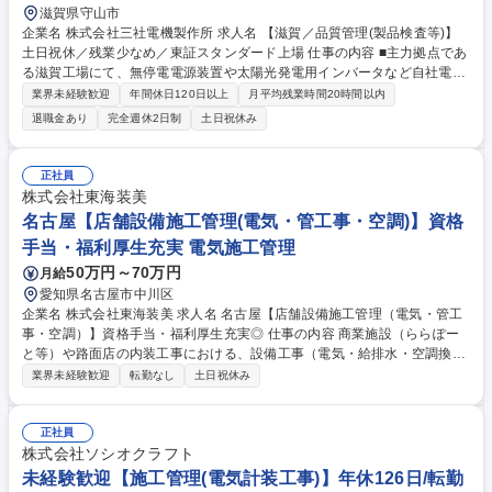
滋賀県守山市
企業名 株式会社三社電機製作所 求人名 【滋賀／品質管理(製品検査等)】
土日祝休／残業少なめ／東証スタンダード上場 仕事の内容 ■主力拠点であ
る滋賀工場にて、無停電電源装置や太陽光発電用インバータなど自社電源
機器の製品検査と出荷判定を担当します。製品の安全性と品質を厳格にチ
業界未経験歓迎
年間休日120日以上
月平均残業時間20時間以内
ェックし、社会インフラを支える重要なポジションです。 ■出荷前の最終
退職金あり
完全週休2日制
土日祝休み
工程として、製品の仕様、性能、安全性のチェックを遂行します。不適合
が確認された際は速やかに原因を特定し、設計や製造部門と連携して再発
防止策を講じます。 ■下請けではなく、開発から製造まで一貫生産体制を
正社員
誇るメーカーだからこそ、自身の判断が製品の信頼性に直結する手応えを
株式会社東海装美
得られます。多様なインフラ製品に携わる中で電気の専門知識を深め、品
名古屋【店舗設備施工管理(電気・管工事・空調)】資格
質保証のプロフェッショナルとしてスキルを磨けます。 募集職種 【滋賀
手当・福利厚生充実 電気施工管理
／品質管理(製品検査等)】土日祝休／残業少なめ／東証スタンダード上場
50万円～70万円
月給
愛知県名古屋市中川区
企業名 株式会社東海装美 求人名 名古屋【店舗設備施工管理（電気・管工
事・空調）】資格手当・福利厚生充実◎ 仕事の内容 商業施設（ららぽー
と等）や路面店の内装工事における、設備工事（電気・給排水・空調換
気）の施工管理・積算・技術指導をお任せします。 【具体的には】 ・設
業界未経験歓迎
転勤なし
土日祝休み
計図をもとに、現場での納まりやルートの検討 ・設備工事に関わる費用の
算出、協力業者への発注や査定 ・協力業者の指揮監督、工程管理、品質管
理 ・空間プランナーとの連携し、意匠と設備の干渉チェックや工程調整
正社員
・引き渡し後の設備トラブル等の技術的サポート 飲食店の命綱である
株式会社ソシオクラフト
「水・電気・空気」を操る、設備スペシャリストとしてご活躍いただけま
未経験歓迎【施工管理(電気計装工事)】年休126日/転勤