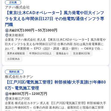
正社員
ます。【仕事の魅力】残業は月20時間以内と少なく、ワークライフバラン
アチハ株式会社
スを保ちながら専門性を磨けます。教育体制も整っており、着実にスキル
【東京/土木CADオペレーター】風力発電や巨大インフ
アップできる環境です。 募集職種 【東京/電気工事施工管理】年間休日12
8日／残業月20時間以内で安定
ラを支える/年間休日127日 その他電気/通信インフラ専
門職
28万1000円～55万1000円
月給
東京都港区
企業名 アチハ株式会社 求人名 【東京/土木CADオペレーター】風力発電や
巨大インフラを支える/年間休日127日 仕事の内容 当社は風力発電事業に
おいて、事業開発 ～ EPCI（設計・調達・建設・据付）～ O&Mまで自社
で一括して行う、再生可能エネルギー分野でトップシェアを誇る注目の企
業界未経験歓迎
年間休日120日以上
退職金あり
完全週休2日制
業です。 ※建物の改変を伴う業務は含まない。 ・CADを使用した作図業
土日祝休み
務および一般的なオフィスソフトを用いた資料作成、データ整理 【ワーク
ライフバランス充実の環境】 年間休日127日、土日祝休みのため、プライ
ベートとの両立が可能です。長期的に就業したい方にオススメの環境で
契約社員
す。 募集職種 【東京/土木CADオペレーター】風力発電や巨大インフラを
株式会社カネデン
支える/年間休日127日
【江戸川区/電気施工管理】幹部候補/大手直請け/年俸80
0万~ 電気施工管理
800万円～1200万円
年俸
東京都江戸川区
企業名 株式会社カネデン 求人名 【江戸川区/電気施工管理】幹部候補/大手
直請け/年俸800万～ 仕事の内容 基本的には、顧客対応と現場の施工管理