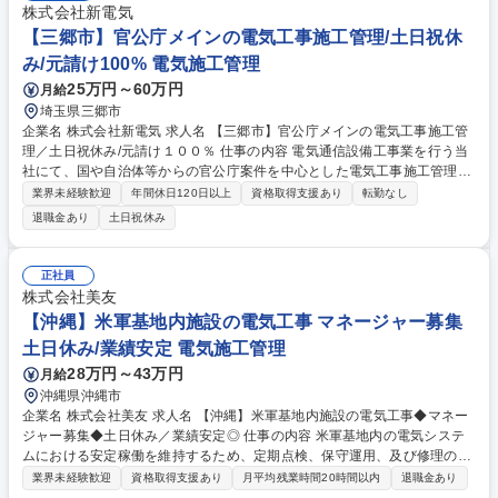
株式会社新電気
【三郷市】官公庁メインの電気工事施工管理/土日祝休
み/元請け100% 電気施工管理
25万円～60万円
月給
埼玉県三郷市
企業名 株式会社新電気 求人名 【三郷市】官公庁メインの電気工事施工管
理／土日祝休み/元請け１００％ 仕事の内容 電気通信設備工事業を行う当
社にて、国や自治体等からの官公庁案件を中心とした電気工事施工管理を
お任せします。現場の工程・品質・安全管理や協力会社への指示、顧客折
業界未経験歓迎
年間休日120日以上
資格取得支援あり
転勤なし
衝など管理業務全般を担います。 具体的には、一都三県を基本エリアと
退職金あり
土日祝休み
し、費用１０００万円以上の大規模な公共案件を中心とした電気工事にお
ける現場代理人として、工程・品質・安全管理を担当。下請けの協力会社
への具体的な指示出しや会議運営、顧客折衝を行います。現場での実作業
正社員
ではなく管理に専念でき、官公庁への提出書類作成等も事務体制が完備さ
株式会社美友
れています。メンバーとしてできる分野から業務に入り、将来的に管理職
【沖縄】米軍基地内施設の電気工事 マネージャー募集
を目指せる環境です。 募集職種 【三郷市】官公庁メインの電気工事施工
土日休み/業績安定 電気施工管理
管理／土日祝休み/元請け１００％
28万円～43万円
月給
沖縄県沖縄市
企業名 株式会社美友 求人名 【沖縄】米軍基地内施設の電気工事◆マネー
ジャー募集◆土日休み／業績安定◎ 仕事の内容 米軍基地内の電気システ
ムにおける安定稼働を維持するため、定期点検、保守運用、及び修理の全
体統括をお任せします。■運営リソースの最適化:労務、資材、工具、設備
業界未経験歓迎
資格取得支援あり
月平均残業時間20時間以内
退職金あり
等業務遂行に必要な資源を把握し効率的な配置 ・運用を行います。■保守