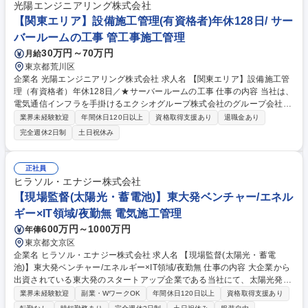
光陽エンジニアリング株式会社
【関東エリア】設備施工管理(有資格者)年休128日/ サー
バールームの工事 管工事施工管理
30万円～70万円
月給
東京都荒川区
企業名 光陽エンジニアリング株式会社 求人名 【関東エリア】設備施工管
理（有資格者）年休128日／★サーバールームの工事 仕事の内容 当社は、
電気通信インフラを手掛けるエクシオグループ株式会社のグループ会社と
して、データセンターや通信施設、電力設備などにおける空調・衛生設備
業界未経験歓迎
年間休日120日以上
資格取得支援あり
退職金あり
工事の施工管理を行っています。 お任せするのは、設備工事の施工管理と
完全週休2日制
土日祝休み
して、工程・品質・安全・原価管理や協力会社との調整、現場スタッフへ
の指示出しを担うお仕事です。 現場全体を動かし設備を完成まで導くいわ
ば"現場の司令塔"のような役割です。AI普及により関東圏のデータセンタ
正社員
ー需要が急増する中、ネットやクラウド基盤を支える重要設備に携わる社
ヒラソル・エナジー株式会社
会的貢献度の高い仕事です。 【業務変更の範囲】：当社業務全般 募集職
【現場監督(太陽光・蓄電池)】東大発ベンチャー/エネル
種 【関東エリア】設備施工管理（有資格者）年休128日／★サーバールー
ギー×IT領域/夜勤無 電気施工管理
ムの工事
600万円～1000万円
年俸
東京都文京区
企業名 ヒラソル・エナジー株式会社 求人名 【現場監督(太陽光・蓄電
池)】東大発ベンチャー/エネルギー×IT領域/夜勤無 仕事の内容 大企業から
出資されている東大発のスタートアップ企業である当社にて、太陽光発電
システムの施工管理をお任せいたします。日帰り出張や1泊での業務がほ
業界未経験歓迎
副業・WワークOK
年間休日120日以上
資格取得支援あり
とんどです。 ほぼすべてが元請け工事になり、太陽光発電所、蓄電所建設