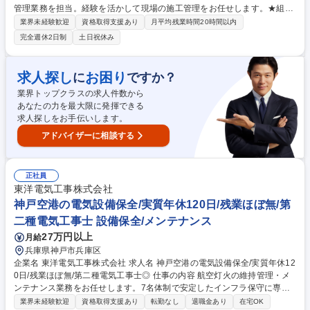
管理業務を担当。経験を活かして現場の施工管理をお任せします。★組織
拡大期につきポジションは多数。しがらみのなくフラットな環境で、早期
業界未経験歓迎
資格取得支援あり
月平均残業時間20時間以内
のキャリアアップを図ることができます！ 【具体的には】 現場での工程
完全週休2日制
土日祝休み
管理、品質管理、安全管理などを担当。 協力会社との調整や技術的な判
断、進捗確認などが主な業務です。 【入社後】大阪のデータセンターでの
プロジェクトに参加いただきます。 【その他プロジェクト例】大型案件多
求人探し
お困り
に
ですか？
数！ ■熊本半導体工場■マイクロンの広島半導体工場など 募集職種 【空
業界トップクラスの求人件数から
調・衛生・電気設備工事の現場施工管理】原則残業なし！年収700万～
あなたの力を最大限に発揮できる
求人探しをお手伝いします。
アドバイザーに相談する
正社員
東洋電気工事株式会社
神戸空港の電気設備保全/実質年休120日/残業ほぼ無/第
二種電気工事士 設備保全/メンテナンス
27万円以上
月給
兵庫県神戸市兵庫区
企業名 東洋電気工事株式会社 求人名 神戸空港の電気設備保全/実質年休12
0日/残業ほぼ無/第二種電気工事士◎ 仕事の内容 航空灯火の維持管理・メ
ンテナンス業務をお任せします。7名体制で安定したインフラ保守に専念
できます。（※機器・設備内のみの作業であり、建物の加工/改変等は行い
業界未経験歓迎
資格取得支援あり
転勤なし
退職金あり
在宅OK