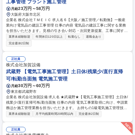
工事管理 プラント施工管理
23万円～58万円
月給
大阪府大阪市北区
企業名 株式会社ＴＭＥＩＣ 求人名 6【大阪／施工管理／転勤無】一般産
業向け電気品の建設工事管理 仕事の内容 電気品の建設工事に関する業務
を担当いただきます。見積の引き合い対応・次回更新提案、工事に関する
見積業務、工事基本設計・現場調査、下請け発注、現地施工管理までの取
業界未経験歓迎
年間休日120日以上
転勤なし
退職金あり
りまとめを行います 担当製品：TMEIC・東芝・三菱電機・その他メーカ
完全週休2日制
の電気品等 顧客業界：一般産業・鉄鋼業界における生産設備を有する企業
出張：あり 期間：現場の規模によりますが、平均すると2ヶ月～3ヶ月程
度になります。現場の掛け持ちは、見積り・工事計画時点では数件の案件
正社員
を掛け持つことはありますが、現場管理においては複数案件の掛け持ちは
株式会社加賀設備
ありません。 募集職種 6【大阪／施工管理／転勤無】一般産業向け電気品
武蔵野 【電気工事施工管理】土日休/残業少/直行直帰
の建設工事管理
可/転勤当面無 電気施工管理
30万円～60万円
月給
東京都武蔵野市
企業名 株式会社加賀設備 求人名 ★武蔵野★【電気工事施工管理】土日休/
残業少/直行直帰可/転勤当面無 仕事の内容 電気工事業取得に向け、申請業
務ほか施工管理業務を担当いただきます。 お持ちの1級電気施工管理技士
資格を活かし、キャリアを継続したいという方を歓迎いたします。 ■エリ
業界未経験歓迎
月平均残業時間20時間以内
完全週休2日制
ア：都内中心に首都圏メイン、案件獲得次第で他地方の可能性もあり。必
要に応じて出張もあり。 ■案件：大型マンション、商業施設など ■期間：1
～2年程度 ■規模：5000万円～2億円程度 ■業務の変更範囲：当社業務全般
正社員