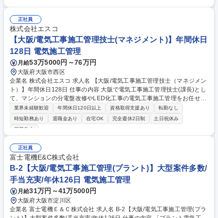
ません。工事部分は別業者が担当します） 管制官と無線でやり取りしなが
ら、滑走路や誘導路の灯火類を点検します。14:35終業や、14:35始業な
ど、シフトを組み合わせて順番に回すため、深夜勤務は月2回程度に抑
正社員
制。事務作業も定型化されており、効率的に進められます。2～3年かけて
株式会社エスコ
ジョブローテーションを行い、将来的には管理・監督業務へのステップア
【大阪/電気工事施工管理技士(マネジメント)】年間休日
ップも可能です。 【変更の範囲】会社の定める業務 募集職種 神戸空港の
128日 電気施工管理
電気設備保全/実質年休120日/残業ほぼ無/第二種電気工事士◎
53万5000円～76万円
月給
大阪府大阪市西区
企業名 株式会社エスコ 求人名 【大阪/電気工事施工管理技士（マネジメン
ト）】年間休日128日 仕事の内容 大阪で電気工事施工管理技士(課長)とし
て、マンションの分電盤改修やLED化工事の電気工事施工管理をお任せし
ます。 ■工程管理■品質管理■安全管理 ■下請け工事会社への指導 ■管理員
業界未経験歓迎
年間休日120日以上
資格取得支援あり
転勤なし
様、居住者様とのコミュニケーション ■全国安全パトロールの実施 ■法律
時短勤務あり
退職金あり
在宅OK
完全週休2日制
土日祝休み
の基礎、電気設備の基礎勉強会実施 ■協力会社の育成(新規工事店説明など
服装自由
含み) 等 募集職種 【大阪/電気工事施工管理技士（マネジメント）】年間
休日128日
正社員
富士電機E&C株式会社
B-2【大阪/電気工事施工管理(プラント)】大型案件多数/
手当充実/年休126日 電気施工管理
31万円～41万5000円
月給
大阪府大阪市淀川区
企業名 富士電機Ｅ＆Ｃ株式会社 求人名 B-2【大阪/電気工事施工管理(プラ