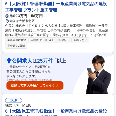
ご経験に応じてご担当頂きます。 募集職種 【東京/施工管理】川崎重工G/
6【大阪/施工管理/転勤無】一般産業向け電気品の建設
正社員前提/社風の良さ◎/充実の福利厚生
工事管理 プラント施工管理
23万円～58万円
月給
大阪府大阪市北区
企業名 株式会社ＴＭＥＩＣ 求人名 6【大阪／施工管理／転勤無】一般産
業向け電気品の建設工事管理 仕事の内容 国内、一部海外を含む一般産業
向けの電気品の建設工事に関する業務を担当いただきます。引き合い対
応、見積業務、工事基本設計、下請け発注、現地施工管理、工程管理、竣
業界未経験歓迎
年間休日120日以上
転勤なし
退職金あり
工までの取りまとめを行います。 担当製品：TMEIC・東芝・三菱電機・
完全週休2日制
その他メーカの電気品等 顧客業界：一般産業における生産設備を有する企
業 出張：有（現場での立場は、ほとんどの場合、元請の作業所長（現場代
理人）になります）期間：現場の規模によりますが、平均すると2ヶ月～3
※
非公開求人
25
万件
は
以上
ヶ月程度になります。現場の掛け持ちは、見積り・工事計画時点では数件
ご登録いただくと、約
25
万件の
の案件を掛け持つことはありますが、現場管理においては複数案件の掛け
非公開求人からご希望に沿った
持ちはありません。 募集職種 6【大阪／施工管理／転勤無】一般産業向け
求人をご紹介します。
電気品の建設工事管理
※
2026年3月31日時点 ※求人数＝採用予定人数
登録して求人を紹介してもらう
正社員
株式会社TMEIC
6【大阪/施工管理/転勤無】一般産業向け電気品の建設