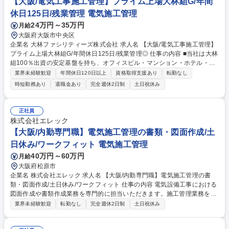
【大阪/電気工事施工管理】プライム上場大林組G/年間
休日125日/残業管理 電気施工管理
24万円～35万円
月給
大阪府大阪市中央区
企業名 大林ファシリティーズ株式会社 求人名 【大阪/電気工事施工管理】
プライム上場大林組G/年間休日125日/残業管理◎ 仕事の内容 ■当社は大林
組100％出資の安定基盤を持ち、オフィスビル・マンション・ホテル・学
校・再開発地区等、多様な建物の電気設備工事を手掛けています。当ポジ
業界未経験歓迎
年間休日120日以上
資格取得支援あり
転勤なし
ションでは、電気工事の施工管理業務全般をお任せします。 【具体的な業
時短勤務あり
退職金あり
完全週休2日制
土日祝休み
務内容】 ・電気設備工事における施工計画の立案 ・工程管理・品質管
理・安全管理・原価管理 ・協力会社や職人との調整・指示出し ・発注者
やオーナー様との打ち合わせ・折衝 ・完成後の検査・引き渡し対応 募集
正社員
職種 【大阪/電気工事施工管理】プライム上場大林組G/年間休日125日/残
株式会社エレック
業管理◎
【大阪/内勤専門職】電気施工管理の書類・図面作成/土
日休み/ワークフィット 電気施工管理
40万円～60万円
月給
大阪府松原市
企業名 株式会社エレック 求人名 【大阪/内勤専門職】電気施工管理の書
類・図面作成/土日休み/ワークフィット 仕事の内容 電気設備工事における
図面作成や書類作成業務を専門的に担当いただきます。施工管理業務をバ
ックオフィスからサポートするポジションで、現場に出ることなく、専門
業界未経験歓迎
転勤なし
完全週休2日制
土日祝休み
知識を活かすことが可能です。 【具体的には】 電気設備工事における図
面作成、見積書作成、書類作成などを担当していただきます。 マンショ