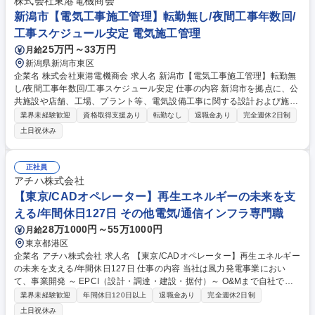
募集職種 ★武蔵野★【電気工事施工管理】土日休/残業少/直行直帰可/転勤
株式会社東港電機商会
当面無
新潟市【電気工事施工管理】転勤無し/夜間工事年数回/
工事スケジュール安定 電気施工管理
25万円～33万円
月給
新潟県新潟市東区
企業名 株式会社東港電機商会 求人名 新潟市【電気工事施工管理】転勤無
し/夜間工事年数回/工事スケジュール安定 仕事の内容 新潟市を拠点に、公
共施設や店舗、工場、プラント等、電気設備工事に関する設計および施工
管理業務をお任せします。固定取引先を中心とした元請け案件が多く、安
業界未経験歓迎
資格取得支援あり
転勤なし
退職金あり
完全週休2日制
定した環境で業務に取り組めます。 【具体的には】・主な受注先からの
土日祝休み
（ゼネコン、ハウスメーカー、設備メーカーなど）電気工事（店舗、工
場、公共工事、施設など）をお任せします。メンテナンスや改修工事の比
率が高いです。 ・公共工事の設備、照明設置工事なども行っています。
正社員
・電気工事に関する設計（ソフトJwCAD）、積算業務を行って頂きま
アチハ株式会社
す。 ※設計・見積業務は殆ど事務所内で行いますが現地確認や現場職人と
【東京/CADオペレーター】再生エネルギーの未来を支
の打ち合わせ等での外出もあります。 募集職種 新潟市【電気工事施工管
える/年間休日127日 その他電気/通信インフラ専門職
理】転勤無し/夜間工事年数回/工事スケジュール安定
28万1000円～55万1000円
月給
東京都港区
企業名 アチハ株式会社 求人名 【東京/CADオペレーター】再生エネルギー
の未来を支える/年間休日127日 仕事の内容 当社は風力発電事業におい
て、事業開発 ～ EPCI（設計・調達・建設・据付）～ O&Mまで自社で一
括して行う、再生可能エネルギー分野でトップシェアを誇る注目の企業で
業界未経験歓迎
年間休日120日以上
退職金あり
完全週休2日制
す。 ※建物の改変を伴う業務は含まない ・CADを使用した作図業務およ
土日祝休み