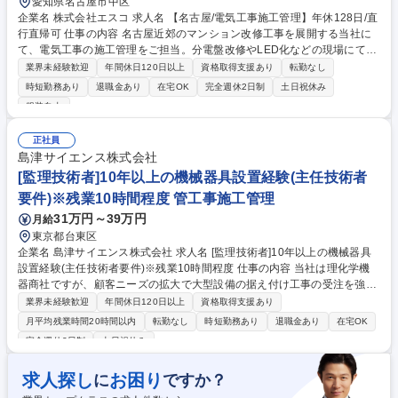
愛知県名古屋市中区
企業名 株式会社エスコ 求人名 【名古屋/電気工事施工管理】年休128日/直
行直帰可 仕事の内容 名古屋近郊のマンション改修工事を展開する当社に
て、電気工事の施工管理をご担当。分電盤改修やLED化などの現場にて、
工程・品質・安全の管理、協力会社への指示出し、管理員や居住者様との
業界未経験歓迎
年間休日120日以上
資格取得支援あり
転勤なし
折衝を担います。特化 型ゆえの効率的な工法により、無理のない工期で質
時短勤務あり
退職金あり
在宅OK
完全週休2日制
土日祝休み
の高い施工管理を実現できます《詳細》■マンションの分電盤改修・LED
服装自由
化工事の工程管理■品質および安全管理■下請け工事会社への指導・管理■
管理員・居住者様への工事説明やコミュニケーション■現場巡回および写
正社員
真管理【魅力】マンション改修に特化で、工種が限定されており専門性を
島津サイエンス株式会社
追求できます。現場は名古屋近郊が中心で、地域に根差した働き方が可能
[監理技術者]10年以上の機械器具設置経験(主任技術者
です。 募集職種 【名古屋/電気工事施工管理】年休128日/直行直帰可
要件)※残業10時間程度 管工事施工管理
31万円～39万円
月給
東京都台東区
企業名 島津サイエンス株式会社 求人名 [監理技術者]10年以上の機械器具
設置経験(主任技術者要件)※残業10時間程度 仕事の内容 当社は理化学機
器商社ですが、顧客ニーズの拡大で大型設備の据え付け工事の受注を強化
することになり、監理技術者を募集。顧客(製薬メーカーや研究機関等)基
業界未経験歓迎
年間休日120日以上
資格取得支援あり
本設計に参画し、仕様打ち合わせを行って頂きます。 【詳細】 ■大型の試
月平均残業時間20時間以内
転勤なし
時短勤務あり
退職金あり
在宅OK
験機や特殊機器等の基礎工事、設置、組み立て業務などの工程管理※但
完全週休2日制
土日祝休み
し、建物の改変を伴う業務は含まない ■元請けもしくは下請けとしての協
力会社管理・工程確認(現地・リモートを併用)■図面作成やレイアウトのす
求人探し
お困り
に
ですか？
り合わせなど 【顧客】製薬、化学、輸送機、食品業界や、官公庁・大学系
など 募集職種 [監理技術者]10年以上の機械器具設置経験(主任技術者要件)