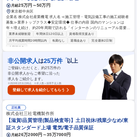
25万円～50万円
月給
東京都中央区
企業名 株式会社産業機電 求人名 ≪施工管理・電気設備工事の施工経験者
募集≫業界トップクラス◆安定環境◆ 仕事の内容 国内のマンションは
年々増え続け、約20年周期で訪れる「インターホンのリニューアル需要」
は非常に安定しています。主に三井不動産レジデンシャルグループのマン
業界未経験歓迎
年間休日120日以上
資格取得支援あり
ションのインターホンリニューアル工事の施工管理 を担当いただきます。
月平均残業時間20時間以内
転勤なし
退職金あり
完全週休2日制
従業員24名程のアットホームな会社です！ 【仕事の流れ】 現地(マンショ
土日祝休み
ン)調査 → 機器の手配・下請け工事の手配 → 住民の方へ工事のおしらせ
→ 現場の工程管理・立ち合い → 完成図書の作成・提出 募集職種 ≪施工管
※
非公開求人
25
万件
は
以上
理・電気設備工事の施工経験者募集≫業界トップクラス◆安定環境◆
ご登録いただくと、約
25
万件の
非公開求人からご希望に沿った
求人をご紹介します。
※
2026年3月31日時点 ※求人数＝採用予定人数
登録して求人を紹介してもらう
正社員
株式会社三社電機製作所
【滋賀/品質管理(製品検査等)】土日祝休/残業少なめ/東
証スタンダード上場 電気/電子品質保証
26万2000円～35万7000円
月給