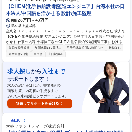
も携われるため、マネジメントスキルも磨けます。裁量を持って成長企業
【CHEM(化学供給設備)監造エンジニア】台湾本社の日
の基盤作りに貢献できるやりがいがあります 募集職種 【課長職/電気工事
本法人/中国語を活かせる 設計/施工監理
施工管理】年休128日/1級施工管理技士を活かす/急成長企業
28万円～43万円
月給
熊本県上益城郡
企業名 Ｔｒｕｓｖａｌ Ｔｅｃｈｎｏｌｏｇｙ Ｊａｐａｎ株式会社 求人名
【CHEM(化学供給設備)監造エンジニア】台湾本社の日本法人/中国語を活
かせる 仕事の内容 半導体工場のCHEM(化学供給設備)関連工事における監
理業務を担当していただきます。 ・工程・資材・人員の進捗管理のサポー
業界未経験歓迎
年間休日120日以上
月平均残業時間20時間以内
転勤なし
ト ・工事品質管理および協力会社(下請け業者)の管理補助 ・顧客要望のヒ
完全週休2日制
中国語
土日祝休み
アリングおよび現場調査、要求仕様書の作成補助 ・協力会社への発注業務
および請求資料の確認 ・協力会社から提出される図面および関連資料の確
認 ・その他、上司から指示された業務 募集職種 【CHEM(化学供給設備)
求人探し
入社まで
から
監造エンジニア】台湾本社の日本法人/中国語を活かせる
サポートします！
求人の紹介をはじめ、書類添削や
面談対策、内定後の手続きまで
あなたの転職活動をサポートします。
登録してサポートを受ける
正社員
大林ファシリティーズ株式会社