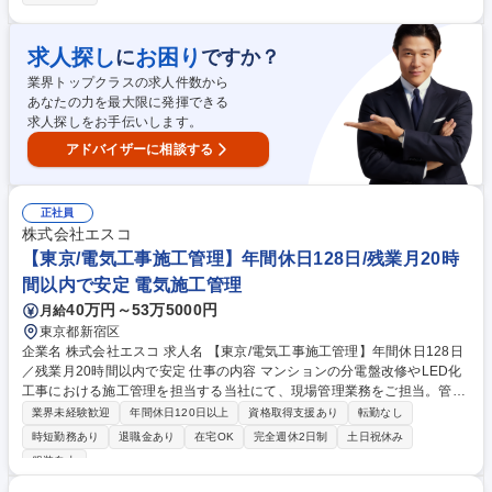
び一般的なオフィスソフトを用いた資料作成、データ整理 【ワークライフ
バランス充実の環境】 年間休日127日、土日祝休みのため、プライベート
との両立が可能です。長期的に就業したい方にオススメの環境です。 募集
求人探し
お困り
に
ですか？
職種 【東京/CADオペレーター】再生エネルギーの未来を支える/年間休日
業界トップクラスの求人件数から
127日
あなたの力を最大限に発揮できる
求人探しをお手伝いします。
アドバイザーに相談する
正社員
株式会社エスコ
【東京/電気工事施工管理】年間休日128日/残業月20時
間以内で安定 電気施工管理
40万円～53万5000円
月給
東京都新宿区
企業名 株式会社エスコ 求人名 【東京/電気工事施工管理】年間休日128日
／残業月20時間以内で安定 仕事の内容 マンションの分電盤改修やLED化
工事における施工管理を担当する当社にて、現場管理業務をご担当。管理
会社様を顧客とし、1件あたり1～2日で完了する案件を中心に行程・品
業界未経験歓迎
年間休日120日以上
資格取得支援あり
転勤なし
質・安全の管理を行います。現場での円滑 なコミュニケーションを通じ
時短勤務あり
退職金あり
在宅OK
完全週休2日制
土日祝休み
て、住まいの安全と省エネ化を支える役割です《詳細》■工程管理 ■品質
服装自由
管理 ■安全管理 ■下請け工事会社への指導 ■管理員様や居住者様との折衝
等。現場は基本的に1～2日で完了するため、短期スパンで達成感を味わえ